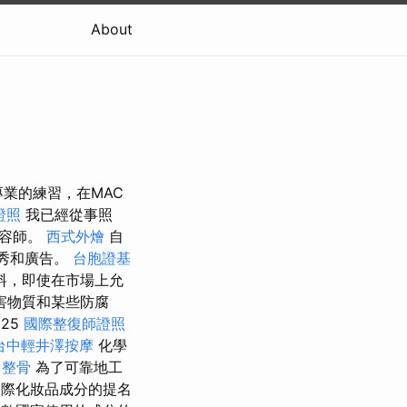
About
專業的練習，在MAC
證照
我已經從事照
美容師。
西式外燴
自
裝秀和廣告。
台胞證基
料，即使在市場上允
害物質和某些防腐
25
國際整復師證照
台中輕井澤按摩
化學
 整骨
為了可靠地工
際化妝品成分的提名