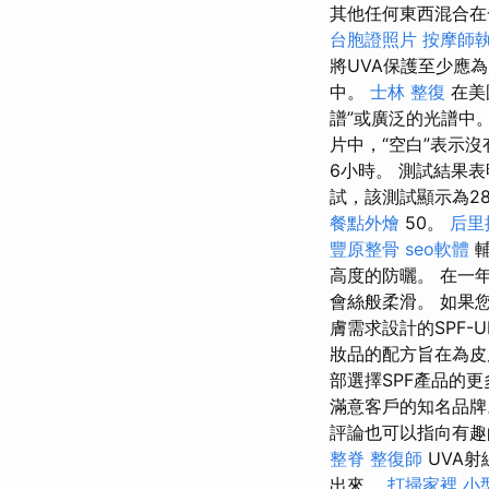
其他任何東西混合在
台胞證照片
按摩師
將UVA保護至少應為
中。
士林 整復
在美
譜”或廣泛的光譜中
片中，“空白”表示沒
6小時。 測試結果表
試，該測試顯示為28.
餐點外燴
50。
后里
豐原整骨
seo軟體
輔
高度的防曬。 在一
會絲般柔滑。 如果
膚需求設計的SPF-
妝品的配方旨在為皮
部選擇SPF產品的
滿意客戶的知名品
評論也可以指向有趣
整脊
整復師
UVA
出來。
打掃家裡
小