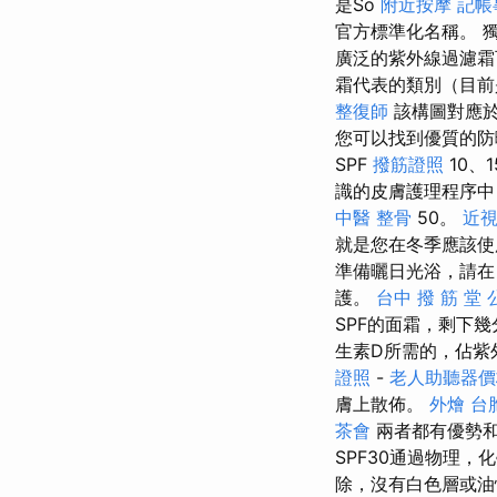
是So
附近按摩
記帳
官方標準化名稱。 
廣泛的紫外線過濾霜
霜代表的類別（目前
整復師
該構圖對應於
您可以找到優質的防
SPF
撥筋證照
10、
識的皮膚護理程序中
中醫 整骨
50。
近
就是您在冬季應該使
準備曬日光浴，請在
護。
台中 撥 筋 堂
SPF的面霜，剩下
生素D所需的，佔紫
證照
-
老人助聽器價
膚上散佈。
外燴
台
茶會
兩者都有優勢和
SPF30通過物理
除，沒有白色層或