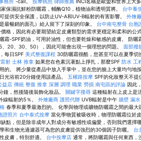
事務所
-call。
按摩執照
律師推薦
INCI名稱是歐盟和世界上大
獨家保濕抗鮮粉防曬霜，輔酶Q10，植物油和透明質將。
台中養
可提供安全保護，以防止UV-A和UV-B輻射的有害影響。
外燴
是最暢銷的面孔）給人留下了深刻的印象。
台中南屯整骨
台胞
價格，因此有必要期望給定皮膚類型的需求更穩定和柔和的公
曬霜-SPF奶油，可用於油性，但也要乾燥和敏感的皮膚。 防曬
15、20、30、50），因此可能會出現一個理想的問題。
面部撥
，每日SPF
美式整復課程
30防曬霜很酷，您甚至可以在夏季切換
視雷射
士林 推拿
如果您在色素沉著點上掙扎，那麼SPF
防水 工
用的。 將少量從產品中放入手掌中，並在您的臉上大量均勻地
日光浴前20分鐘使用該產品。
五權路按摩
SPF的化妝整天不提
 公益店 傳統 整復 推拿 深層 調理 職業 勞損 南屯區的評論
因此
幾分鐘，然後隨後裝飾化妝品。
關鍵字搜尋
這種輻射在上皮上是
外線輻射的5％。
外燴廠商
護照代辦
UVB輻射是中午
牆壁 漏水
格
春季和夏季最激烈的。 化學與物理或礦物防曬霜之間的最大
胞證照片
台中泰式按摩
當化學物質被吸收時，物理防曬霜位於
缺點，但是除非成年人對成分有敏感性或偏愛，否則我們選擇
，化學和生物光過濾器可為您的皮膚提供強烈的30個因子防曬。
台
油性皮膚，特別舒適。
台中按摩店
通常，將防曬霜與任何東西，