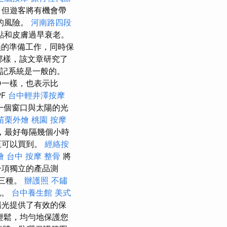
，但遊客將有機會帶
病的風險。
河南路四段
點和皮膚過早衰老。
損的準備工作，同時保
的那樣，該文章研究了
標記系統是一般的。
D一樣，也表示比
PF
台中輕井澤按摩
一個窗口與太陽的光
苗栗外燴
桃園 按摩
，最好每隔幾個小時
至可以買到。
經絡按
燴
台中 按摩 整骨
將
一項獨立的產品測
的三種。
辦護照
不鏽
色。
台中養生館
美式
陽光提供了有效的保
輕鬆，均勻地保護您