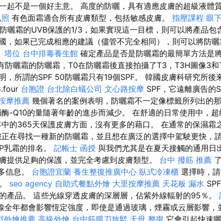
一起不是一個好主意。 高度的防曬，具有適應皮膚的超級液體
執照
有色面霜適合所有皮膚類型，包括敏感皮膚。
指壓課程
眼
防曬霜的UVB保護的1/3，如果實現這一目標，則可以將產品包
國，如果已完成相應的建議（儘管不完全相同），則可以將防曬
。
塔位
台中排毒養生館
確定產品是否是防曬霜的最簡單方法是將其
有防曬霜的防曬霜，T0在防曬霜後直接拍攝了T3，T3H圖像3和
明，所謂的SPF 50防曬霜只有19個SPF。 韓國皮膚科研究所
four
台胞證
台北除白蟻公司
文心路按摩
SPF，它遠離廣告的S
按摩推薦
幾個著名的案例表明，防曬霜不一定像標籤所列出的
酶-Q10的量隨著年齡的進步而減少。 在舒適的日常使用中，
年中的365天保護皮膚方面，沒有更多的藉口。 在通常的保濕霜
您正在尋找一種新的防曬霜，並且想在廣泛的選擇中駕駛更快，
UP乳霜的排名。
記帳士 函授
與我們尤其是在夏天接觸的通用日
膚提供足夠的保護，並完全考慮到皮膚類型。
台中 撥筋 推薦
了
更多信息。
台胞證宜蘭
養生整復推廣中心
臥式冷凍櫃
選擇時，請
牌。
seo agency
自助式餐點外燴
大里按摩推薦
天花板 漏水
SP
的產品。 這些光線穿透皮膚的深層層，佔紫外線輻射的95％。
射線全年都會影響恆定強度，即使是通過玻璃，煙霧或云層影響，
型外燴推薦
高級外燴
台中筋膜刀放鬆
天母 整復
它會引起快速曬