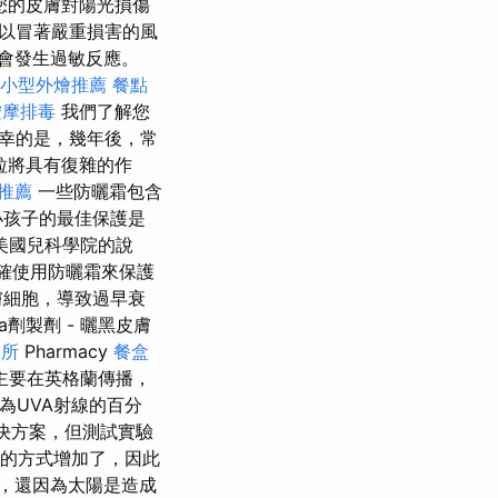
您的皮膚對陽光損傷
以冒著嚴重損害的風
會發生過敏反應。
小型外燴推薦
餐點
按摩排毒
我們了解您
幸的是，幾年後，常
粒將具有復雜的作
推薦
一些防曬霜包含
小孩子的最佳保護是
美國兒科學院的說
確使用防曬霜來保護
膚細胞，導致過早衰
劑製劑 - 曬黑皮膚
務所
Pharmacy
餐盒
統主要在英格蘭傳播，
為UVA射線的百分
決方案，但測試實驗
信的方式增加了，因此
，還因為太陽是造成