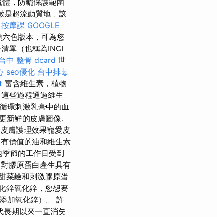
流體，防曬保護範圍
徵是超流動質地，該
。
按摩課
GOOGLE
顏六色版本，可為您
單（也稱為INCI
台中 整骨 dcard
世
心
seo優化
台中排毒
t
富含維生素，植物
，這些過程通過維生
循環刺激乳膏中的血
更新鮮的皮膚圖像。
華皮膚護理效果寵愛皮
的有價值的油和維生素
他季節的工作日受到
，對膠原蛋白產生具有
甜菜鹼和刺激膠原蛋
化鋅氧化鋅，您想要
添加氧化鋅）。 許
代長期以來一直消失