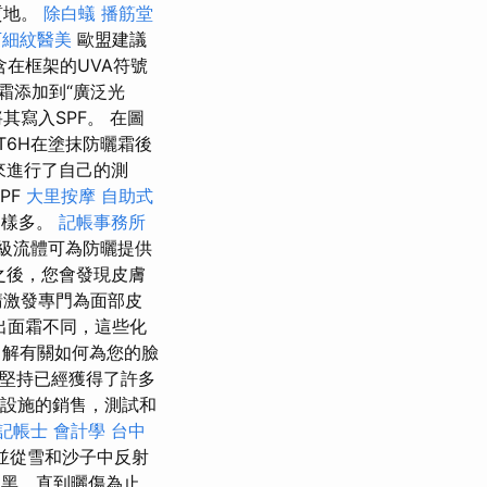
質地。
除白蟻
播筋堂
下細紋醫美
歐盟建議
含在框架的UVA符號
霜添加到“廣泛光
寫入SPF。 在圖
T6H在塗抹防曬霜後
後來進行了自己的測
PF
大里按摩
自助式
那樣多。
記帳事務所
超級流體可為防曬提供
之後，您會發現皮膚
請激發專門為面部皮
出面霜不同，這些化
解有關如何為您的臉
堅持已經獲得了許多
F設施的銷售，測試和
記帳士 會計學
台中
並從雪和沙子中反射
黑，直到曬傷為止，