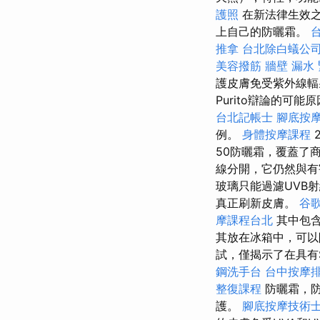
護照
在新法律生效之
上自己的防曬霜。
推拿
台北除白蟻公
美容撥筋
牆壁 漏水
護皮膚免受紫外線輻
Purito辯論的可能
台北記帳士
腳底按
例。
身體按摩課程
50防曬霜，覆蓋了
線分開，它仍然與有
玻璃只能過濾UVB
真正刷新皮膚。
谷歌
摩課程台北
其中包含
其放在冰箱中，可以
試，僅揭示了在具有
鋼洗手台
台中按摩
整復課程
防曬霜，防
護。
腳底按摩技術