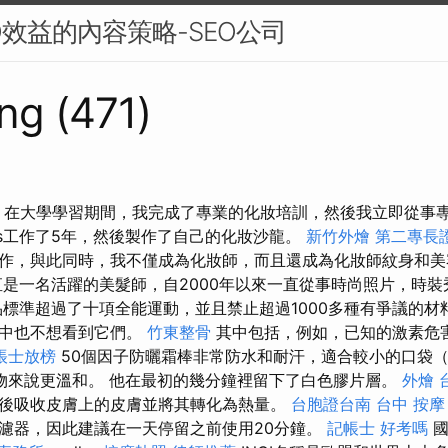
O效益的內容策略-SEO公司
ng (471)
50 在大學學習期間，我完成了專業的化妝培訓，然後我立即從事
tics工作了5年，然後製作了自己的化妝沙龍。
新竹外燴
第二專長
作，與此同時，我不僅成為化妝師，而且還成為化妝師紋身和
一直是一名活躍的美髮師，自2000年以來一直從事時尚照片，時
標準超過了十項全能運動，並且禁止超過1000多種有爭議的材
件中也不想看到它們。
竹東整骨
其中包括，例如，已知的激素危
帳士放榜
50個因子防曬霜棒非常防水和耐汗，適合較小的口袋（
物來說更溫和。 他在最初的幾分鐘裡留下了白色膠片層。
外燴
後吸收皮膚上的皮膚並將其轉化為熱量。
台胞證台南
台中 按摩
濾器，因此建議在一天停留之前使用20分鐘。
記帳士 好考嗎
國