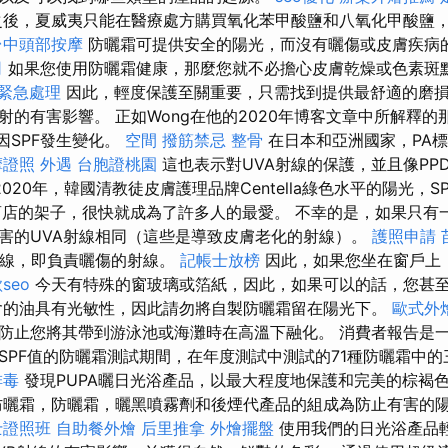
後，夏威夷只能在醫療處方購買氧化苯甲酸鹽和八氧化甲酸鹽
台中頭部按摩
防曬霜可提供安全的陽光，而沒有曬傷或皮​​膚疾
司
如果您使用防曬霜健康，那麼您就不必擔心皮膚乾燥或色素斑
 緊急處理
因此，輕度保護至關重要，只需找到提供最舒適的磨
射的有害影響。 正如Wong在他的2020年博客文章中所解釋
原因SPF發生變化。
空間
撥筋禁忌
整骨
在日本和亞洲國家，PA
摩證照
外遇
台胞證桃園
這也表示對UVA射線的保護，並且像PP
2020年，韓國清教徒皮膚護理品牌Centella綠色水平的陽光，S
商店的架子，很快就成為了許多人的最愛。 不幸的是，如果只有
害的UVA射線相同（這些是導致皮膚老化的射線）。
護照申請
射線，即負責曬傷的射線。
記帳士放榜
因此，如果您坐在窗戶上
seo
今天有特殊的窗玻璃或箔紙，因此，如果可以的話，您甚
的油具有光敏性，因此請勿將自製防曬霜留在陽光下。
歐式外
防止您將其帶到游泳池或海灘時在高溫下融化。 消費者報告是
SPF值的防曬霜測試期間，在年度測試中測試的71種防曬霜中
排毒
發現PUPA曬日光浴產品，以最大程度地保護和完美的棕褐
曬霜，防曬霜，曬黑噴霧劑和後煙代產品的組成為防止有害的
士證照班
自助餐外燴
后里推拿
外燴擺盤
使用我們的日光浴產品