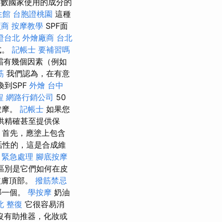
多數國家使用的成分的
生館
台胞證桃園
這種
廠商
按摩教學
SPF面
證台北
外燴廠商
台北
式。
記帳士 要補習嗎
霜有幾個因素（例如
筋
我們認為，在有意
到SPF
外燴
台中
程
網路行銷公司
50
按摩。
記帳士
如果您
供精確甚至提供保
，首先，應塗上包含
活性的，這是合成維
 緊急處理
腳底按摩
區別是它們如何在皮
皮膚頂部。
撥筋禁忌
哪一個。
學按摩
奶油
北 整復
它很容易消
沒有助推器，化妝或