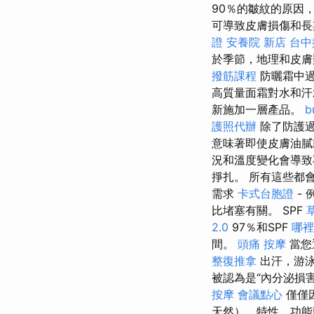
90％的皺紋的原因
可導致皮膚損傷和
證
安養院 新店
台中
於季節，地理和皮膚
撥筋課程
防曬霜中過
高質量面霜對水和汗
新施加一層產品。
b
護照代辦
除了防護過
意味著即使皮膚油膩
況和溫度變化會導
掙扎。 所有這些都
需求
卡式台胞證
-
比堵塞有關。 SPF
2.0
97％和SPF
哪裡
間。
頭痛 按摩
當您
整復推拿
出汗，游
被認為是“內分泌損
按摩
會議點心
僅僅
天然），特性，功能