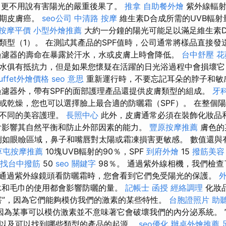
，更不用說有害陽光的嚴重後果了。
推拿
自助餐外燴
紫外線輻射
長期皮膚癌。
seo公司
中清路 按摩
維生素D合成所需的UVB輻
按摩平價
小型外燴推薦
大約一分鐘的陽光可能足以滿足維生素
類型（1）。 在測試其產品的SPF值時，公司通常將樣品直接
濾器的壽命在暴露於汗水，水或皮膚上時會降低。
台中舒壓
花
水俱有抵抗力，但是如果您懷疑在活躍的日光浴過程中會損壞它
uffet外燴價格
seo 意思
重新運行時，不要忘記耳朵的脖子和敏
濾器外，帶有SPF的面部護理產品還提供皮膚類型的組成。
牙
或乾燥，您也可以選擇臉上最合適的防曬霜（SPF）。 在整個
致不同的美容護理。
長照中心
此外，皮膚通常必須在裝飾化妝品
會影響其自然平衡和防止外部因素的能力。
豐原按摩推薦
膚色的
 例如眼瞼區域，鼻子和嘴唇對太陽或霜凍損害更敏感。 數值還與
草屯按摩推薦
10塊UVB輻射的90％，SPF
到府外燴
15
撥筋美容
找台中撥筋
50
seo 關鍵字
98％。 通過紫外線相機，我們檢
通過紫外線鏡頭看防曬霜時，您會看到它們免受陽光的保護。
外
泳和毛巾的使用都會影響防曬的量。
記帳士 函授
經絡調理
化妝
害”，因為它們能夠模仿我們的激素的某些特性。
台胞證照片
助
因為某事可以模仿激素並不意味著它會破壞我們的內分泌系統。 
以及可以找到哪些類型的產品的起源。
seo優化
辦桌外燴推薦