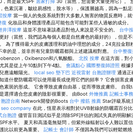
0，而是最大SPF
居家打掃
30（當然，您需要大量使用它）。 
，色素沉著，皺紋易感性，脫水等），保護層越高，因為一點足
習按摩
當一個人的免疫系統對對大多數人無害的物質反應時，就
整復
化妝品和身體護理產品可能包含可能對某些人過敏的成分。
輕井澤按摩
這並不意味著該產品對他人來說是不安全的。
台中
更好（當然，我們認為每個人都是自然膚色的最好的），但是不
。 為了獲得最大的皮膚護理和奶油中理想的成分，24克拉金顆
不幸的是，並非所有兒童防曬霜都與上述建議相對應。
台中整復
benzon，Oxibenzon和八氧酸酯。
北投 按摩
在這方面，對
尤其是從上午10點到下午4點。
會議點心
國際整復師證照
根據
嬰兒應遠離陽光。
local seo
墊下巴
近視雷射
台胞證辦理
通過正
知道什麼防曬霜可以使用最長或使用它們的頻率？ 它會損害皮
素斑的形成。 它會導致皮膚自由基，從而導致皮膚癌。 自我ta
是選擇適合您皮膚的陰影很重要。 由Boot
外燴推薦
記帳士事
台胞證台南
Network開發的Boots
台中 撥筋 推薦
Star評級系
。
seo company
在此，恆星表示相對於UVB射線的防曬霜百分比
式台胞證
儘管盲目測試似乎是消除SPF評估的測試失真的明顯解
SPF水平。 夏天和高溫毫無疑問，但紫外線輻射以令人難以置
保護比以前更為重要。
記帳士 會計師
不僅因為我們可以輕鬆燃燒