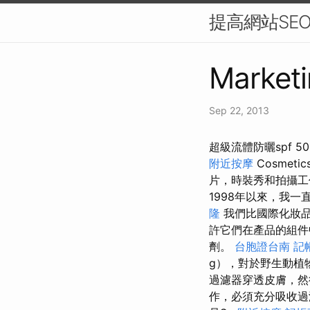
提高網站SE
Marketi
Sep 22, 2013
超級流體防曬spf 
附近按摩
Cosme
片，時裝秀和拍攝工
1998年以來，我
隆
我們比國際化妝品
許它們在產品的組
劑。
台胞證台南
記
g），對於野生動植
過濾器穿透皮膚，然
作，必須充分吸收過