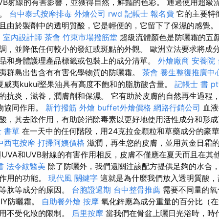
UVB射線的有害影響，並獲得自然，鮮豔的色彩。 通過使用超級
的。
台中泰式按摩排毒
外燴公司
rwd
記帳士 報名費
它的主要特
且由於製劑中的透明質酸，它是輕便的，它留下了保濕的感覺
E
室內設計師
茶會
竹東市場撥筋堂
超級流體顏色是防曬霜的五
調，並降低任何較小的發紅或斑點的外觀。 歐洲立法要求將成分清
品和身體護理產品標籤或包裝上的成分清單。
外燴廠商
安養院
夷群島出售含有有害化學物質的防曬霜。
茶會
養生整復推廣中
夏威夷kukui堅果油具有高度不飽和的脂肪酸含量。
記帳士 書 pt
的抗炎，滋養，潤膚劑和保濕。 它有助於皮膚的自然再生過程
物協同作用。
新竹撥筋
外燴
buffet外燴價格
網路行銷公司
血液
酸，其去除作用，有助於消除毒素以更好地使用活性成分和形成
 書單
在一天中的任何階段，用24克拉金顆粒和草藥成分的豪
中西屯按摩
打掃阿姨價格
滋潤，再生您的皮膚，並用黃金日霜
與UVA和UVB射線的有害作用相反，皮膚不僅應在夏天而且在其
書
法令紋醫美
除了防曬外，我們還關注該配方提供足夠的水合
緩作用的功能。
現代風
關鍵字
這就是為什麼我們放入透明質酸，
物等肽等成分的原因。
台胞證過期
台中整骨推薦
需要不同量的氧
IY防曬霜。
自助餐外燴
按摩
氧化鋅應為成分重量的百分比（在
作用不受化妝的限制。
后里按摩
當我們在骨盆上曬日光浴時，時