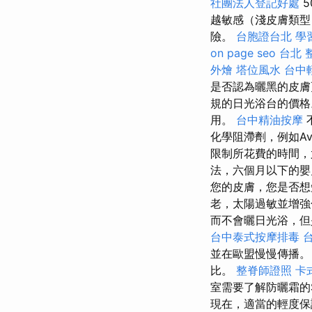
社團法人登記好處
5
越敏感（淺皮膚類型
險。
台胞證台北
學
on page seo
台北 
外燴
塔位風水
台中
是否認為曬黑的皮膚
規的日光浴台的價格
用。
台中精油按摩
化學阻滯劑，例如Avo
限制所花費的時間，
法，六個月以下的
您的皮膚，您是否想
老，太陽過敏並增強色
而不會曬日光浴，但
台中泰式按摩排毒
並在歐盟慢慢傳播
比。
整脊師證照
卡
室需要了解防曬霜的
現在，適當的輕度