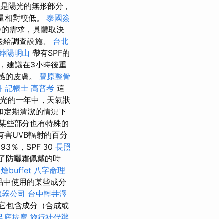
是陽光的無形部分，
射量相對較低。
泰國簽
D的需求，具體取決
發送給調查設施。
台北
葬陽明山
帶有SPF的
，建議在3小時後重
感的皮膚。
豐原整骨
科
記帳士 高普考
這
陽光的一年中，天氣狀
和定期清潔的情況下
某些部分也有特殊的
有害UVB輻射的百分
93％，SPF 30
長照
查了防曬霜佩戴的時
燴buffet
八字命理
品中使用的某些成分
聽器公司
台中輕井澤
它包含成分（合成或
足底按摩
旅行社代辦