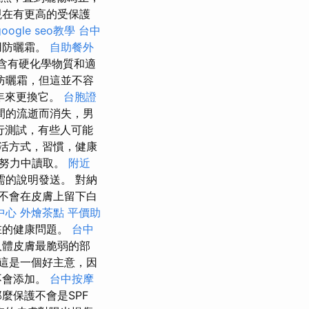
現在有更高的受保護
google seo教學
台中
用防曬霜。
自助餐外
含有硬化學物質和適
防曬霜，但這並不容
年來更換它。
台胞證
間的流逝而消失，男
行測試，有些人可能
活方式，習慣，健康
蓋努力中讀取。
附近
的說明發送。 對納
不會在皮膚上留下白
中心
外燴茶點
平價助
在的健康問題。
台中
人體皮膚最脆弱的部
這是一個好主意，因
不會添加。
台中按摩
麼保護不會是SPF