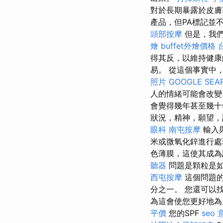
對於長期暴露於皮膚
產品，但PA標記並不
頭部按摩
但是，我們
燴
buffet外燴價格
得其反，以維持健
易。 從這個事實中
照片
GOOGLE SEA
人的情緒可能會改
會覺得幾年甚至幾十
狀況，精神，願望，
眼科
南屯按摩
輸入
米或微氧化鋅進行處
色薄膜，這使其成
聽器
問題是顆粒是如
西屯按摩
這個問題
分之一。 您還可以
為這會使您更好地
平價
您的SPF
seo 