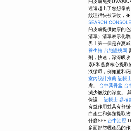
的皮膚免受UVA和
遠遠超出了您想像
紋理很快被吸收，並
SEARCH CONSOL
的皮膚提供健康的色
清單）清單表示化妝
界上第一個是在夏威
養生館
台胞證桃園
劑，快速，深深吸收
素E和燕麥核心提取
液循環，例如薑和菸
室內設計推薦
記帳士
膚。
台中喬骨盆
台
減少皺紋的深度。 
保護！
記帳士 參考
有益作用並具有舒
白產生和藻類提取
什麼SPF
台中油壓
D
多面部防曬產品的