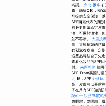
名詞。
台北 推拿
在
霜，輔酶Q10，植
可提供安全保護，以防
SPF面霜代表的類
有必要期望給定皮膚
油，可用於油性，但
並不容易。
大里按
量，這種抗皺的防曬
強烈滋養皮膚，定期
這些品牌結合了先進
查看化妝品的SPF
射。
南區整復
韓國化
SPF-From英國防
北
15，SPF
外燴buf
高，皮膚可以暴露在
了在具有SPF值的
記帳士 稅務申報實
防曬霜，防曬霜，曬