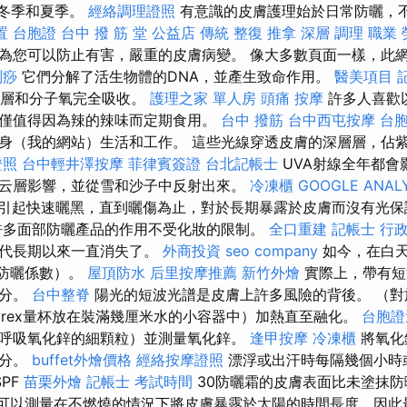
括冬季和夏季。
經絡調理證照
有意識的皮膚護理始於日常防曬，
置
台胞證
台中 撥 筋 堂 公益店 傳統 整復 推拿 深層 調理 職業
為您可以防止有害，嚴重的皮膚病變。 像大多數頁面一樣，此網站
刮痧
它們分解了活生物體的DNA，並產生致命作用。
醫美項目
氧層和分子氧完全吸收。
護理之家 單人房
頭痛 按摩
許多人喜歡
僅值得因為辣的辣味而定期食用。
台中 撥筋
台中西屯按摩
台
身（我的網站）生活和工作。 這些光線穿透皮膚的深層層，佔紫
證照
台中輕井澤按摩
菲律賓簽證
台北記帳士
UVA射線全年都會
云層影響，並從雪和沙子中反射出來。
冷凍櫃
GOOGLE ANAL
引起快速曬黑，直到曬傷為止，對於長期暴露於皮膚而沒有光保
許多面部防曬產品的作用不受化妝的限制。
全口重建
記帳士 行
時代長期以來一直消失了。
外商投資
seo company
如今，在白
（防曬係數）。
屋頂防水
后里按摩推薦
新竹外燴
實際上，帶有短波
部分。
台中整脊
陽光的短波光譜是皮膚上許多風險的背後。 （對
yrex量杯放在裝滿幾厘米水的小容器中）加熱直至融化。
台胞證
呼吸氧化鋅的細顆粒）並測量氧化鋅。
逢甲按摩
冷凍櫃
將氧化
成分。
buffet外燴價格
經絡按摩證照
漂浮或出汗時每隔幾個小時
PF
苗栗外燴
記帳士 考試時間
30防曬霜的皮膚表面比未塗抹防
F可以測量在不燃燒的情況下將皮膚暴露於太陽的時間長度，因此