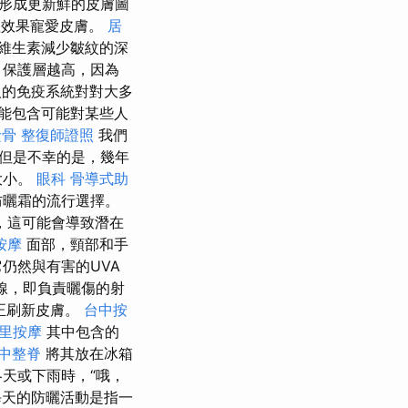
形成更新鮮的皮膚圖
理效果寵愛皮膚。
居
維生素減少皺紋的深
，保護層越高，因為
的免疫系統對對大多
能包含可能對某些人
撿骨
整復師證照
我們
但是不幸的是，幾年
大小。
眼科
骨導式助
防曬霜的流行選擇。
，這可能會導致潛在
按摩
面部，頸部和手
仍然與有害的UVA
線，即負責曬傷的射
正刷新皮膚。
台中按
里按摩
其中包含的
中整脊
將其放在冰箱
天或下雨時，“哦，
每天的防曬活動是指一