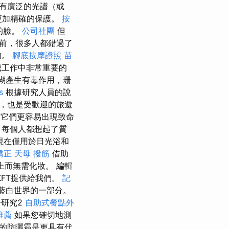
有廣泛的光譜（或
更加精確的保護。
按
的臉。
公司社團
但
前，很多人都錯過了
物。
腳底按摩證照
苗
我工作中非常重要的
瑚產生有毒作用，珊
s
根據研究人員的說
，也是受歡迎的旅遊
，使它們更容易出現致命
，每個人都想起了質
現在僅用於日光浴和
矯正
天母 撥筋
借助
臉上而無需化妝。 編輯
KFT提供給我們。
記
的藍白世界的一部分。
研究2
自助式餐點外
推薦
如果您確切地測
的防曬霜是更具有代