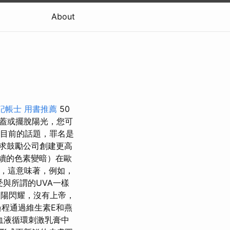
About
記帳士 用書推薦
50
蓋或擺脫陽光，您可
目前的話題，罪名是
求鼓勵公司創建更高
持續的色素變暗）在歐
例，這意味著，例如，
受與所謂的UVA一樣
陽閃耀，沒有上帝，
過程通過維生素E和燕
血液循環刺激乳膏中