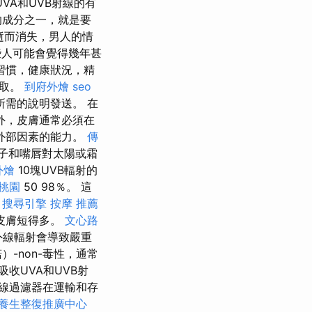
VA和UVB射線的有
的成分之一，就是要
逝而消失，男人的情
些人可能會覺得幾年甚
習慣，健康狀況，精
讀取。
到府外燴
seo
需的說明發送。 在
外，皮膚通常必須在
外部因素的能力。
傳
鼻子和嘴唇對太陽或霜
外燴
10塊UVB輻射的
桃園
50 98％。 這
。
搜尋引擎
按摩 推薦
皮膚短得多。
文心路
線輻射會導致嚴重
諾）-non-毒性，通常
收UVA和UVB射
線過濾器在運輸和存
養生整復推廣中心