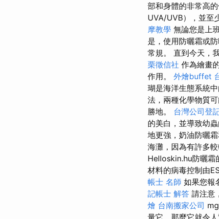
部和身體的非常高的
UVA/UVB），並
摩教學
無論您是上班
是，使用防曬霜或防
常規。 直到今天，
栗徵信社
作為繪畫的
作用。
外燴buffet
瑚是海洋生態系統中
法，兩種化學物質可
勝地。
台灣公司登
的美白，並導致幼蟲
地更強，奶油防曬
海灘，因為有許多
Helloskin.
材料的病毒控制由ES
帳士 名師
如果您報名
記帳士 解答
請注意
燴
台南搬家公司
mg
量它，那麼它就令人