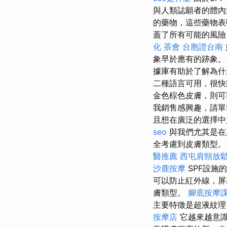
與人類誌願者的體內
的藥物，這些藥物表
蓋了所有可能的風險
化
茶會
台胞證台南
象早於應有的跡象。
據庫有助於了解為什
二種語言可用，很
金色棕色皮膚，則可
我銷售感興趣，請單
且想在廣泛的選擇中
seo
與我們尤其是在
全考慮到皮膚類型
醫推薦
西屯肩頸放
沙鹿按摩
SPF設施
可以防止紅外線，
膚類型。
腳底按摩
主要特徵是超液紋理
按摩店
它越來越意識