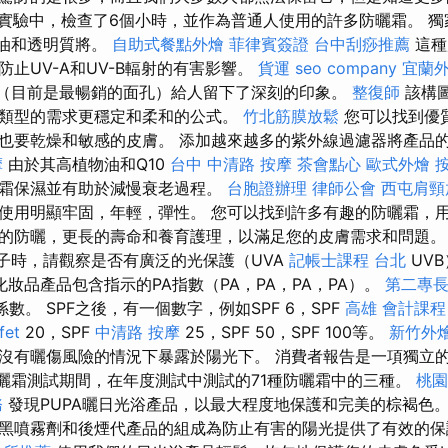
實驗中，檢查了6個小時，並作為普通人使用的許多防曬霜。 獨
物油和透明質將。
自助式餐點外燴
菲律賓簽證
台中刮痧推薦
這種
止UV-A和UV-B輻射的有害影響。
貨運
seo company
宜蘭
別（目前是最暢銷的面孔）給人留下了深刻的印象。
整復師
該構
類型的需求更穩定和柔和的公式。
竹北筋膜放鬆
您可以找到優質
也要乾燥和敏感的皮膚。 添加越來越多的紫外線過濾器將產品的S
摩
由於其高植物油和Q10
台中 中清路 按摩
茶會點心
歐式外燴
霜保濕並有助於減慢衰老過程。
台胞證辦理
律師公會
西屯肩頸
使用明顯牢固，年輕，彈性。 您可以找到許多有趣的防曬霜，
的防曬，更長的壽命和養育護理，以滿足您的皮膚需求和問題。
因子時，請觀察是否有廣泛的光保護（UVA
記帳士課程 台北
UVB
妝品產品包含指示的PA指數（PA，PA，PA，PA）。
第二專
曬係數。 SPF之後，有一個數字，例如SPF 6，SPF
高雄 會計課程
fet
20，SPF
中清路 按摩
25，SPF 50，SPF 100等。
新竹外
沒有曬傷風險的情況下暴露於陽光下。 消費者報告是一項獨立
防曬霜測試期間，在年度測試中測試的71種防曬霜中的三種。
桃園
務
發現PUPA曬日光浴產品，以最大程度地保護和完美的棕褐色
黑噴霧劑和後煙代產品的組成為防止有害的陽光提供了有效的