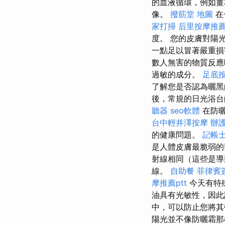
的血液循環，例如薑
像。
撥筋堂 地圖
在
家打掃
后里按摩推
度。 您的皮膚對陽
一點足以冒著嚴重
數人無害的物質反
過敏的成分。
足底
了解您是否認為曬黑
後，常規的日光浴台
聽器
seo軟體
在防曬
台中輕井澤按摩
辦
的健康問題。
記帳士
是人體皮膚最脆弱的
射線相同（這些是
線。
自助餐
菲律賓
摩推薦ptt
今天有特
油具有光敏性，因此
中，可以防止您將其
陽光並不像防曬霜