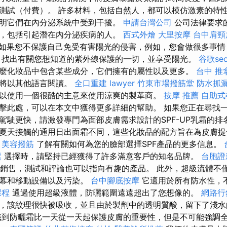
測試（付費）。 許多材料，包括自然人，都可以模仿激素的特
明它們在內分泌系統中受到干擾。
申請台灣公司
公司法律要求
，包括引起潛在內分泌疾病的人。
西式外燴
大里按摩
台中肩頸
如果您不保護自己免受有害陽光的侵害，例如，您會做很多事情
 找出有關您想知道的紫外線保護的一切，並享受陽光。
谷歌se
麼化妝品中包含某些成分，它們擁有的屬性以及更多。
台中 推
快將以其他語言閱讀。
全口重建
lawyer
竹東市場撥筋堂
防水抓
以使用一個很酷的主意來使用涼爽的製革商。
按摩 推薦
自助式
擊此處，可以在本文中獲得更多詳細的幫助。 如果您正在尋找
駕駛更快，請激發專門為面部皮膚需求設計的SPF-UP乳霜的排
夏天接觸的通用日出面霜不同，這些化妝品的配方旨在為皮膚提
。
美容撥筋
了解有關如何為您的臉部選擇SPF產品的更多信息。
鬆
選擇時，請堅持已經獲得了許多滿意客戶的知名品牌。
台胞證
的銷售，測試和評論也可以指向有趣的產品。 此外，超級流體不
屏幕和移動設備以及污染。
台中腳底按摩
它適用於所有防水性，
課程
通過使用超級液體，防曬範圍遠遠超出了您想像的。
網路行
，該紋理很快被吸收，並且由於製劑中的透明質酸，留下了淺
到防曬霜比一天從一天起保護皮膚的重要性，但是不可能強調