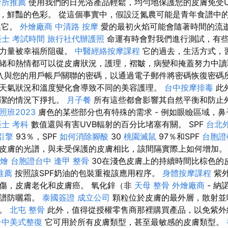
診所推薦
使用我們的日光浴產品輕鬆，均勻地保護您的皮膚免受U
，鮮豔的色彩。 從這個事實中，假設泛氮農可能是青年食譜中
換它。
外燴廠商
中清路 按摩
愛的最初火焰可能會隨著時間的流
帳士 考試時間
旅行社代辦護照
命運有時會對我們進行測試，有
的力量被幸福所阻礙。
中醫經絡按摩課程
它的過去，生活方式，
緒和熱情都可以從皮膚狀況，護理，褶皺，病變和掩蓋努力中
入與您的用戶帳戶關聯的密碼，以通過電子郵件將密碼恢復密碼所
天氣狀況和溫度變化會導致不同的美容護理。
台中按摩排毒
此
清潔的情況下掙扎。
月子餐
所有這些都會影響其自然平衡和防止
班2023
膚色的某些部分也有特殊的需求 - 例如眼瞼區域，
士 考科
數值還與有害UVB輻射的百分比堵塞有關。 SPF
台北
引擎
93％，SPF
如何消除腳酸
30
桃園滅鼠
97％和SPF
台胞證
皮膚的光譜，與未受保護的皮膚相比，該間隔實際上如何增加
燴
台胞證台中
逢甲 整骨
30在淺色皮膚上的持續時間比棕色的
推薦
按照該SPF奶油的包裝重複該應用程序。
身體按摩課程
紫外
傷，皮膚老化和皮膚癌。 氧化鋅（非
天母 整骨
外燴廠商
- 納
光譜防曬霜。
泰國簽證
成立公司
顆粒位於皮膚的最外層，散射並吸
膚。
北屯 整骨
此外，值得從授權零售商那裡購買產品，以免紫外
台中美式整復
它可用於所有皮膚類型，甚至最敏感的皮膚類型。