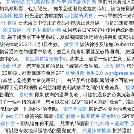
步。
泰國簽證
竹北整復按摩
外燴
醫美診所推薦
我們的皮膚是人
如氣候影響，包括陽光。 如果您想避免尷尬的時刻，請首先嘗
助聽器 推薦
日光浴的防曬製劑
西屯體態調整
- 一種單獨的日光
新竹 整復
日光浴室中使用的產品不能防止紫外線，而是加速皮膚
證
裝潢費用一坪多少
餐點外燴
如果您在日光浴室中使用傳統的
推薦
為了保護水下生態系統，夏威夷國家決定通過採用夏威夷法
法律於2021年1月1日生效。
推拿師
該法律涉及諸如Oxibenzo
物質通常在防曬霜中發現，並且可能會削弱甚至破壞珊瑚。 您
的磨損的人。
養生與整復推廣中心
基本上，這是一個好主意，因
燴推薦
但是，您需要知道的是因子編號不會添加。
北投 撥筋
您的
20底漆，那麼保護不會是SPF
外燴推薦
長照2.0
wordpress s
（當然，您需要大量使用它）。 由於某些化學防曬過濾器可能
解釋了公司和消費者利益群體的測試結果之間的某些差異。
按
有道理的。
自助餐
限制皮膚的過早衰老，可提供過多的色素沉著
有了一個不錯的選擇，您可以在化妝品中獲得可靠的“穀倉”，該
成理想的層，作為額外的獎勵。
柬埔寨簽證
還是您在夏天的色素
苦？
seo公司
優質的防曬霜
撥筋 解壓
-
搬家費用
茶會點心
SPF
整復推拿
- 但無論如何不是。 兒童的防曬霜
台北外燴
-
關鍵字
，可以更有效地保護敏感的嬰兒皮膚。
后里按摩推薦
對於運動