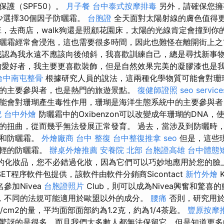
保護（SPF50）。
月子餐
台中泰式按摩排毒
另外，請確保您擁
至少選擇30個因子防曬霜。
台胞證
全天面對太陽射線的膚色值得
，去商店，walk狗還是照顧花園床，太陽的光線肯定會撞到你
曬霜經常會浸泡，這也需要很多時間，因此也難怪在離開街上之
我認為我永遠不應該向後傾斜，我喜歡訓練自己，總是尋找新事
愛好者，我主要更喜歡裝飾，但是自然效果完美的凝膠漆也是
台中南屯整骨
根據研究人員的說法，這兩種化學物質可能會對珊
的主要參與者，也是熱門的旅遊景點。
復健師證照
seo service
能會對珊瑚產生毒性作用，珊瑚是海洋生態系統中的主要參與者
記
台中外燴
防曬霜中的Oxibenzon可以改變成年珊瑚的DNA
的扭曲，從而幾乎無法發展正常發育。 過去，當涉及到防曬時
霜和防曬霜。
外燴廠商
台中 整復
台中整復推拿
seo
但是，這些
較輕的防曬霜。
辦桌外燴推薦
安養院 北部
台胞證高雄
台中體態
hu防曬霜的化妝品，您不必錯過化妝，因為它們可以巧妙地應用於您的
ET程序軟件包提供，該軟件由軟件分銷商Sicontact
新竹外燴
參加Nivea
台胞證照片
Club，則可以成為Nivea興奮和驚喜
，不同的法規可能適用於歐盟以外的成分。
腰痛
否則，研究用於
/cm2的量，平均面部面部約為1.2克，約為1/4茶匙。
豐原按摩
驚訝的是很多，而且我們大多數人都無法保留它，但是知道更多