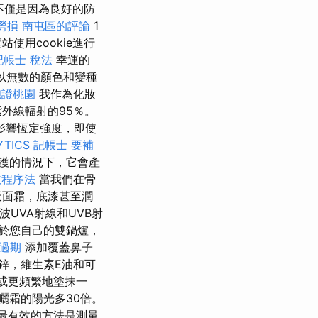
不僅是因為良好的防
 勞損 南屯區的評論
1
使用cookie進行
記帳士 稅法
幸運的
以無數的顏色和變種
胞證桃園
我作為化妝
外線輻射的95％。
影響恆定強度，即使
YTICS
記帳士 要補
護的情況下，它會產
政程序法
當我們在骨
天面霜，底漆甚至潤
UVA射線和UVB射
於您自己的雙鍋爐，
過期
添加覆蓋鼻子
鋅，維生素E油和可
或更頻繁地塗抹一
曬霜的陽光多30倍。
最有效的方法是測量