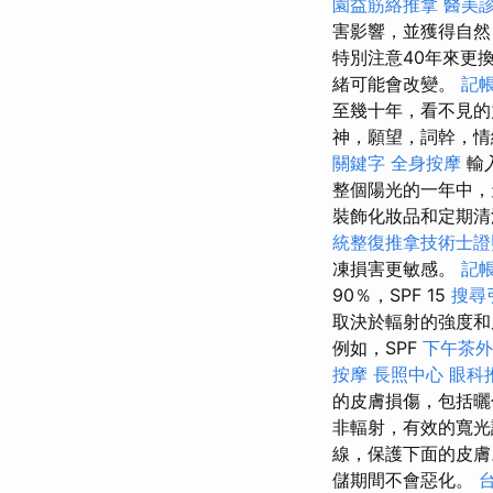
園益筋絡推拿
醫美
害影響，並獲得自然
特別注意40年來更
緒可能會改變。
記
至幾十年，看不見
神，願望，詞幹，情
關鍵字
全身按摩
輸
整個陽光的一年中，
裝飾化妝品和定期
統整復推拿技術士證照
凍損害更敏感。
記帳
90％，SPF 15
搜尋
取決於輻射的強度和
例如，SPF
下午茶外
按摩
長照中心
眼科
的皮膚損傷，包括曬
非輻射，有效的寬
線，保護下面的皮
儲期間不會惡化。