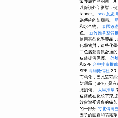
常護膚程序的新一
以保護外部影響，例
tanner。
seo 意思
為傳統的防曬霜。
和水合物。
泰國簽
色。
新竹推拿整骨
使用某些化學藥品，該
化學物質，這些化學
白色層並提供舒適
皮膚提供保護。
外
和SPF
台中排毒推薦
SPF
高雄徵信社
30
而惡化，因此這可能
防曬霜（SPF）是
胞損傷。
大里推拿
皮膚或在化妝下形
紋會遭受過多的痛
的一部分
竹北傳統
因子的面霜和噴霧劑