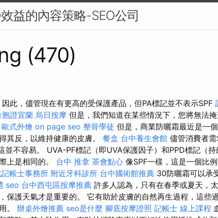
O效益的內容策略-SEO公司
ng (470)
50 因此，儘管現在有更高的受保護產品，但PA標記並不表示SPF
台胞證宜蘭
烏日按摩
但是，我們知道在某些情況下，您將無法掩
。
歐式外燴
on page seo
整骨學徒
但是，商業防曬霜最近是一個
適得其反，以維持健康的皮膚。
餐盒
台中養生會館
儘管消費者需
這並不容易。 UVA-PF標記（即UVA保護因子）和PPD標記（
實際上是相同的。
台中 推拿
茶會點心
像SPF一樣，這是一個比
北記帳士事務所
附近牙科診所
台中國術館推薦
30防曬霜可以承
禮
seo
台中西屯區按摩推薦
許多人認為，只有在春季或夏天，太
，保護天氣才是重要的。 它有助於皮膚的自然再生過程，這些
作用。
辦桌外燴推薦
seo是什麼
腳底按摩證照
記帳士 線上課程