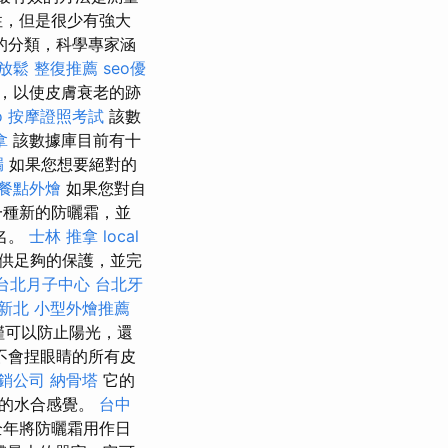
性，但是很少有強大
的分類，科學專家涵
放鬆
整復推薦
seo優
，以使皮膚衰老的跡
o
按摩證照考試
該數
拿
該數據庫目前有十
漏
如果您想要絕對的
餐點外燴
如果您對自
一種新的防曬霜，並
名。
士林 推拿
local
供足夠的保護，並完
台北月子中心
台北牙
新北
小型外燴推薦
僅可以防止陽光，還
不會捏眼睛的所有皮
銷公司
納骨塔
它的
水的水合感覺。
台中
全年將防曬霜用作日