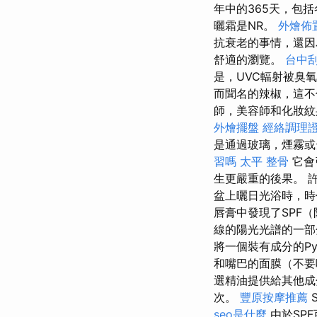
年中的365天，包
曬霜是NR。
外燴佈
抗衰老的事情，還因
舒適的瀏覽。
台中
是，UVC輻射被臭
而聞名的辣椒，這不
師，美容師和化妝紋
外燴擺盤
經絡調理
是通過玻璃，煙霧或
習嗎
太平 整骨
它會
生更嚴重的後果。 
盆上曬日光浴時，
唇膏中發現了SPF
線的陽光光譜的一
將一個裝有成分的P
和嘴巴的面膜（不要
選精油提供給其他
次。
豐原按摩推薦
S
seo是什麼
由於SP