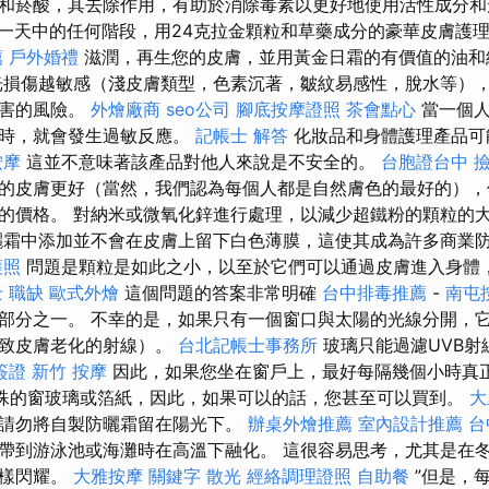
和菸酸，其去除作用，有助於消除毒素以更好地使用活性成分和
一天中的任何階段，用24克拉金顆粒和草藥成分的豪華皮膚護
薦
戶外婚禮
滋潤，再生您的皮膚，並用黃金日霜的有價值的油和
光損傷越敏感（淺皮膚類型，色素沉著，皺紋易感性，脫水等）
損害的風險。
外燴廠商
seo公司
腳底按摩證照
茶會點心
當一個人
應時，就會發生過敏反應。
記帳士 解答
化妝品和身體護理產品可
按摩
這並不意味著該產品對他人來說是不安全的。
台胞證台中
的皮膚更好（當然，我們認為每個人都是自然膚色的最好的），
的價格。 對納米或微氧化鋅進行處理，以減少超鐵粉的顆粒的
霜中添加並不會在皮膚上留下白色薄膜，這使其成為許多商業
護照
問題是顆粒是如此之小，以至於它們可以通過皮膚進入身體
 職缺
歐式外燴
這個問題的答案非常明確
台中排毒推薦
-
南屯
部分之一。 不幸的是，如果只有一個窗口與太陽的光線分開，它
導致皮膚老化的射線）。
台北記帳士事務所
玻璃只能過濾UVB射
簽證
新竹 按摩
因此，如果您坐在窗戶上，最好每隔幾個小時真
殊的窗玻璃或箔紙，因此，如果可以的話，您甚至可以買到。
大
請勿將自製防曬霜留在陽光下。
辦桌外燴推薦
室內設計推薦
台
帶到游泳池或海灘時在高溫下融化。 這很容易思考，尤其是在冬
那樣閃耀。
大雅按摩
關鍵字
散光
經絡調理證照
自助餐
”但是，