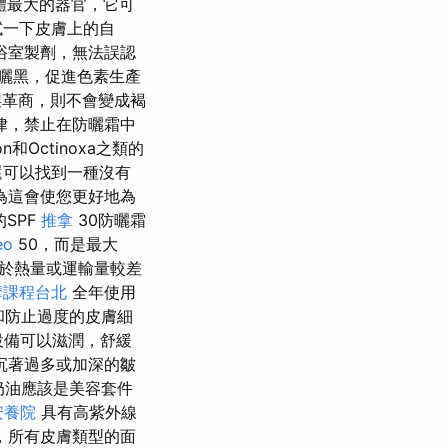
體最大的器官，它可
試一下皮膚上的自
浴室製劑，無法誤認
曬黑，促進色素生產
製革商，則不會變成褐
律，禁止在防曬霜中
n和Octinoxa之類的
還可以找到一種沒有
為這會使您更好地為
SPF
推拿
30防曬霜
eo
50，而是最大
由於熱量或運輸量較差
摩課程台北
全年使用
和防止過度的皮膚細
設備可以滋潤，舒緩
沉著過多或加深的皺
奶油應該是美容套件
安養院
具有高紫外線
，所有皮膚類型的面