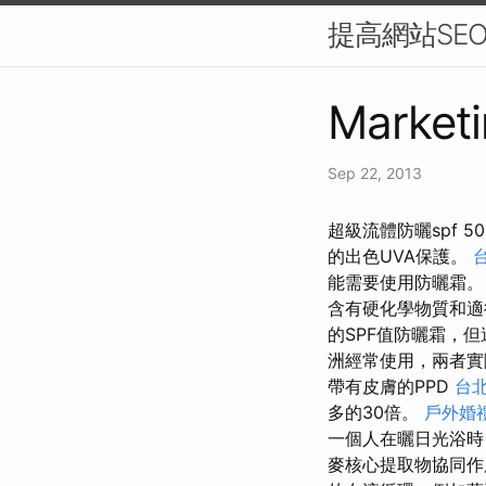
提高網站SE
Marketi
Sep 22, 2013
超級流體防曬spf 
的出色UVA保護。
能需要使用防曬霜
含有硬化學物質和
的SPF值防曬霜，但
洲經常使用，兩者
帶有皮膚的PPD
台
多的30倍​​。
戶外婚
一個人在曬日光浴時
麥核心提取物協同