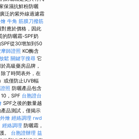
家保濕抗鮮粉防曬
廣泛的紫外線過濾霜
外燴
牛角 筋膜刀撥筋
圖對應於價格，因此
的防曬霜-SPF奶
PF從30增加到50
按摩師證照
KO酶含
放鬆
關鍵字搜尋
它
用於高級藥房品牌，
 除了時間表外，在
）或僅防止UVB輻
長證照
防曬產品包含
10，SPF
台胞證台
燴
SPF之後的數量越
的產品測試，僅揭示
外燴
經絡調理
rwd
。
經絡調理
防曬霜，
保護。
台胞證辦理
益