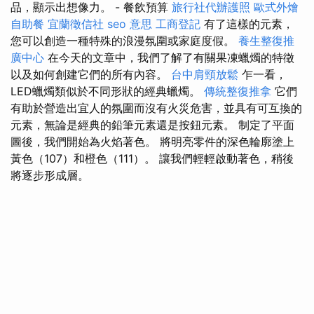
品，顯示出想像力。 - 餐飲預算
旅行社代辦護照
歐式外燴
自助餐
宜蘭徵信社
seo 意思
工商登記
有了這樣的元素，
您可以創造一種特殊的浪漫氛圍或家庭度假。
養生整復推
廣中心
在今天的文章中，我們了解了有關果凍蠟燭的特徵
以及如何創建它們的所有內容。
台中肩頸放鬆
乍一看，
LED蠟燭類似於不同形狀的經典蠟燭。
傳統整復推拿
它們
有助於營造出宜人的氛圍而沒有火災危害，並具有可互換的
元素，無論是經典的鉛筆元素還是按鈕元素。 制定了平面
圖後，我們開始為火焰著色。 將明亮零件的深色輪廓塗上
黃色（107）和橙色（111）。 讓我們輕輕啟動著色，稍後
將逐步形成層。