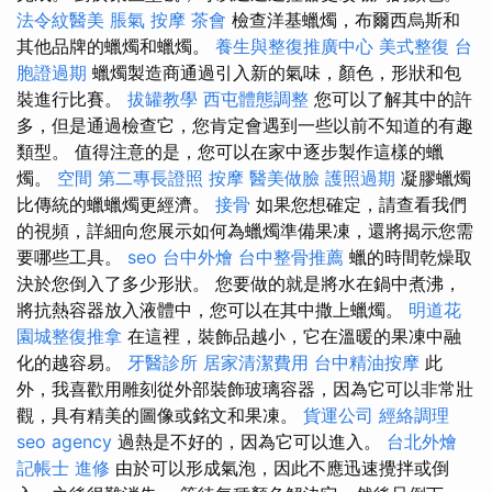
法令紋醫美
脹氣 按摩
茶會
檢查洋基蠟燭，布爾西烏斯和
其他品牌的蠟燭和蠟燭。
養生與整復推廣中心
美式整復
台
胞證過期
蠟燭製造商通過引入新的氣味，顏色，形狀和包
裝進行比賽。
拔罐教學
西屯體態調整
您可以了解其中的許
多，但是通過檢查它，您肯定會遇到一些以前不知道的有趣
類型。 值得注意的是，您可以在家中逐步製作這樣的蠟
燭。
空間
第二專長證照
按摩
醫美做臉
護照過期
凝膠蠟燭
比傳統的蠟蠟燭更經濟。
接骨
如果您想確定，請查看我們
的視頻，詳細向您展示如何為蠟燭準備果凍，還將揭示您需
要哪些工具。
seo
台中外燴
台中整骨推薦
蠟的時間乾燥取
決於您倒入了多少形狀。 您要做的就是將水在鍋中煮沸，
將抗熱容器放入液體中，您可以在其中撒上蠟燭。
明道花
園城整復推拿
在這裡，裝飾品越小，它在溫暖的果凍中融
化的越容易。
牙醫診所
居家清潔費用
台中精油按摩
此
外，我喜歡用雕刻從外部裝飾玻璃容器，因為它可以非常壯
觀，具有精美的圖像或銘文和果凍。
貨運公司
經絡調理
seo agency
過熱是不好的，因為它可以進入。
台北外燴
記帳士 進修
由於可以形成氣泡，因此不應迅速攪拌或倒