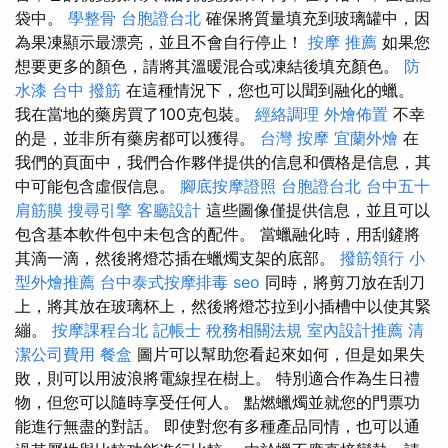
袋中。
學整骨
台胞證台北
確保將質量填充到玻璃罐中，因
為果凍顯示最漂亮，並且不會自行停止！
按摩 推薦
如果您
想要更多的顏色，請將其溫暖混合或凍結後填充顏色。
防
水漆
台中 撥筋
在這種情況下，您也可以聞到融化的蠟。
我在當地的藥房買了100克包裝。
經絡調理
外燴佈置
不幸
的是，並非所有藥房都可以獲得。
台灣 按摩
宜蘭外燴
在
我們的頁面中，我們合作夥伴提供的信息和價格是信息，其
中可能包含虛假信息。
腳底按摩證照
台胞證台北
台中五十
肩筋膜
搜尋引擎
客廳設計
這些圖像僅提供信息，並且可以
包含基本軟件包中未包含的配件。 當蠟融化時，用刮鏟將
其滴一滴，然後將燈芯插在蠟燭支架的底部。
撥筋領行
小
型外燴推薦
台中泰式按摩排毒
seo
同時，將剪刀放在刮刀
上，將其放在玻璃杯上，然後將燈芯拉到小插槽中以使其緊
繃。
按摩課程台北
記帳士 稅務相關法規
室內設計推薦
清
潔公司費用
餐盒
圖片可以幫助您看起來如何，但是如果失
敗，則可以用波浪將電線捏在樹上。 特別適合作為生日禮
物，但您可以隨時享受任何人。 點燃蠟燭並就您的門票功
能進行無盡的對話。 即使對您有多種產品同情，也可以通