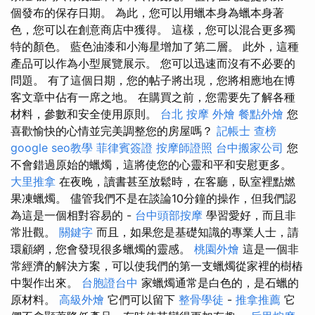
個發布的保存日期。 為此，您可以用蠟本身為蠟本身著
色，您可以在創意商店中獲得。 這樣，您可以混合更多獨
特的顏色。 藍色油漆和小海星增加了第二層。 此外，這種
產品可以作為小型展覽展示。 您可以迅速而沒有不必要的
問題。 有了這個日期，您的帖子將出現，您將相應地在博
客文章中佔有一席之地。 在購買之前，您需要先了解各種
材料，參數和安全使用原則。
台北 按摩
外燴
餐點外燴
您
喜歡愉快的心情並完美調整您的房屋嗎？
記帳士 查榜
google seo教學
菲律賓簽證
按摩師證照
台中搬家公司
您
不會錯過原始的蠟燭，這將使您的心靈和平和安慰更多。
大里推拿
在夜晚，讀書甚至放鬆時，在客廳，臥室裡點燃
果凍蠟燭。 儘管我們不是在談論10分鐘的操作，但我們認
為這是一個相對容易的 -
台中頭部按摩
學習愛好，而且非
常壯觀。
關鍵字
而且，如果您是基礎知識的專業人士，請
環顧網，您會發現很多蠟燭的靈感。
桃園外燴
這是一個非
常經濟的解決方案，可以使我們的第一支蠟燭從家裡的樹樁
中製作出來。
台胞證台中
家蠟燭通常是白色的，是石蠟的
原材料。
高級外燴
它們可以留下
整骨學徒
-
推拿推薦
它