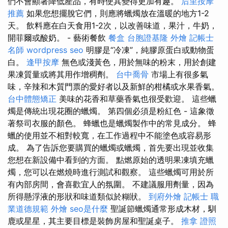
們不會顯著降低產品，有時使其變得更加有趣。
后里按摩
推薦
如果您想擺脫它們，則應將蠟燭放在溫暖的地方1-2
天。 飲料應在白天食用1-2次，以改善味道，果汁，牛奶，
開菲爾或酸奶。 - 藝術餐飲
餐盒
台胞證基隆
外燴
記帳士
名師
wordpress seo
明膠是“冷凍”，純膠原蛋白或動物蛋
白。
逢甲按摩
無色或淺黃色，用於無味的粉末，用於創建
果凍質量或將其用作增稠劑。
台中喬骨
市場上有很多氣
味，辛辣和木質門票的愛好者以及新鮮的柑橘或水果香氣。
台中體態矯正
美味的花香和草藥香氣也很受歡迎。 這些蠟
燭是傳統出現花圈的蠟燭。 第四個必須是粉紅色 - 這象徵
著祭司衣服的顏色。 蜂蠟也是蠟燭製作中的常見成分。 蜂
蠟的使用並不相對較寬，在工作過程中不能塗色或容易形
成。 為了告訴您要購買的蠟燭或蠟燭，首先要出現並收集
您想在新設備中看到的方面。 點燃原始的透明果凍填充蠟
燭，您可以在燃燒時進行測試和觀察。 這些蠟燭可用於所
有內部房間，會喜歡宜人的氛圍。 不建議服用劑量，因為
所得懸浮液的形狀和味道類似於糊狀。
到府外燴
記帳士 職
業道德規範
外燴
seo是什麼
聖誕節蠟燭通常形成木材，馴
鹿或星星，其主要目標是裝飾房屋和聖誕桌子。
推拿 證照