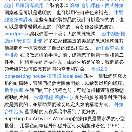
設計
居家清潔費用
自製的果凍
高雄 會計課程
-
西式外燴
圖案產品可以是透明的，也可以用任何著色來補充。
中醫
經絡按摩課程
這些有趣的裝飾品的設計可以是簡約的，也
可以是非常鬱鬱蔥蔥的，閃亮的，有各種各樣的細節。
wordpress
讓我們看一下吸引人的果凍蠟燭。
台中刮痧推
薦ptt
安養院 北部
許多在家裡製造的美麗的果凍蠟燭像其
他裝飾劑一樣表現出了自己的優點和缺點。
台中西屯區按
摩推薦
在您做這樣的事情之前，建議您了解第一個和第二
件事。 同樣重要的是要注意，由於火焰是光源，我們還必
須考慮它如何照亮其周圍的空間和對象。
長照2.0
bonesetting house
換護照
local seo
現在，當我們研究火
焰的結構時，讓我們從參考圖像開始，以繪製燃燒的蠟燭。
后里按摩
在我們的工作流程之前，可能值得捕獲這種動態
運動的片刻。
按摩課程
養護中心
良好的參考圖像對我們來
說是寶貴的，並幫助我們確切確定火焰的構建方式。
外燴
台中泡腳
藍眼睛的人在黑暗中看到了更好的。
Rajzshop.hu Artwork Webshop的操作員是墨水界的小型
批發。 用黑色鉛筆從外部從外面朝火焰製作著色（199）。