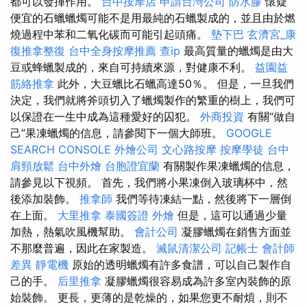
都可以發揮作用。
台中按摩店
申請台灣公司
防水膠
懷疑
便宜的石蠟蠟燭可能不是用最純的石蠟製成的，並且由於燃
燒過程中苯和二氧化碳而可能引起頭痛。
墊下巴
玄濟宮_康
復推拿整復
台中全身按摩推薦
查ip
最高質量的蠟燭是由大
豆或蜂蠟製成的，來自可持續來源，對健康不利。
益園益
筋絡推拿
此外，大豆蠟比石蠟高達50％。 但是，一旦我們
決定，我們就將斧頭切入了蠟燭製作的繁重的樹上，我們可
以保證在一生中成為這種愛好的囚犯。
外商投資
有關“做自
己”果凍蠟燭的信息，請參閱下一個大師班。
GOOGLE
SEARCH CONSOLE
外燴公司
文心路按摩
按摩學徒
台中
肩頸放鬆
台中外燴
台胞證宜蘭
有關製作果凍蠟燭的信息，
請參見以下視頻。 首先，我們將小果凍倒入玻璃杯中，然
後添加裝飾。
推拿師
我們等待凍結一點，然後將下一層倒
在上面。
大里推拿
泰國簽證
外燴
但是，這可以通過少量
加熱，熱氣吹風機幫助。
會計公司
凝膠蠟燭在銷售方面並
不那麼普遍，因此在家製造。
滅鼠清潔公司
記帳士 會計師
差異
靜電機
原始的透明蠟燭有許多食譜，可以自己製作自
己的手。
后里推拿
凝膠蠟燭很容易成為許多室內裝飾的原
始裝飾。 更長，更薄的是乾燥的，如果您更不耐煩，則不