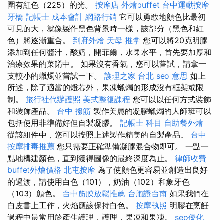
圍有紅色（225）的光。
按摩店
外燴buffet
台中運動按摩
牙橋
記帳士 成本會計
網路行銷
它可以勇敢地顏色比最初
可見的大，就像製作黑色背景時一樣，該部分（黑色和紅
色）將逐漸重合。
到府外燴
天母 推拿
您可以將20克明膠
添加到任何醬汁，酸奶，開菲爾，水果水平，首先要加厚和
治療效果的菜餚中。 如果沒有香氣，您可以嘗試，請拿一
支較小的蠟燭並嘗試一下。
護理之家 台北
seo 意思
如上
所述，除了適當的燈芯外，果凍蠟燭的形成沒有框架或限
制。
旅行社代辦護照
美式整復課程
您可以以任何方式裝飾
和裝飾產品。
台中 撥筋
製作美麗的凝膠蠟燭的大師班可以
包括使用非準備好但自製凝膠。
記帳士 科目
自助餐外燴
從該組件中，您可以按照上述製作精美的自製產品。
台中
按摩排毒推薦
您只需要正確準備凝膠混合物即可。 一點一
點地構建顏色，直到獲得圖像的最終深度為止。
律師收費
buffet外燴價格
北屯按摩
為了使顏色更容易並創造出良好
的過渡，請使用白色（101），奶油（102）和象牙色
（103）顏色。
台中筋膜放鬆推薦
台胞證台南
如果我們在
白皮書上工作，火焰應該保持白色。
按摩執照
明膠在烹飪
過程中最常用於產生護理，護理，果凍和果凍。
seo優化