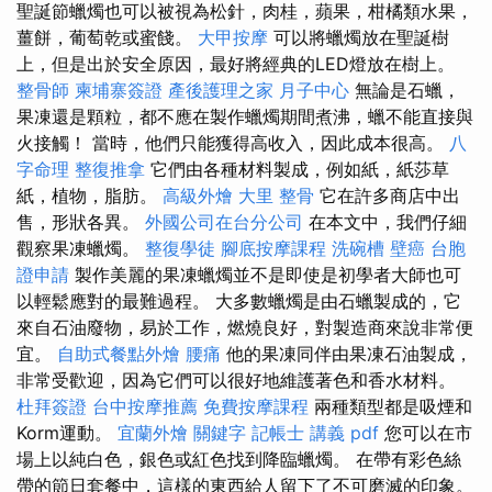
聖誕節蠟燭也可以被視為松針，肉桂，蘋果，柑橘類水果，
薑餅，葡萄乾或蜜餞。
大甲按摩
可以將蠟燭放在聖誕樹
上，但是出於安全原因，最好將經典的LED燈放在樹上。
整骨師
柬埔寨簽證
產後護理之家 月子中心
無論是石蠟，
果凍還是顆粒，都不應在製作蠟燭期間煮沸，蠟不能直接與
火接觸！ 當時，他們只能獲得高收入，因此成本很高。
八
字命理 整復推拿
它們由各種材料製成，例如紙，紙莎草
紙，植物，脂肪。
高級外燴
大里 整骨
它在許多商店中出
售，形狀各異。
外國公司在台分公司
在本文中，我們仔細
觀察果凍蠟燭。
整復學徒
腳底按摩課程
洗碗槽
壁癌
台胞
證申請
製作美麗的果凍蠟燭並不是即使是初學者大師也可
以輕鬆應對的最難過程。 大多數蠟燭是由石蠟製成的，它
來自石油廢物，易於工作，燃燒良好，對製造商來說非常便
宜。
自助式餐點外燴
腰痛
他的果凍同伴由果凍石油製成，
非常受歡迎，因為它們可以很好地維護著色和香水材料。
杜拜簽證
台中按摩推薦
免費按摩課程
兩種類型都是吸煙和
Korm運動。
宜蘭外燴
關鍵字
記帳士 講義 pdf
您可以在市
場上以純白色，銀色或紅色找到降臨蠟燭。 在帶有彩色絲
帶的節日套餐中，這樣的東西給人留下了不可磨滅的印象。