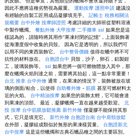
的反饋。 但是畢竟，其他類型的蠟燭不會永遠持續下去，
因此不應將這種劣勢視為嚴重。
運動按摩
護照申請
建議沒
有經驗的自製工匠用成品凝膠填充手。
記帳士 稅務相關法
規概要
台中外燴
按摩師證照
考慮詳細的大師班從塑料溶液
中製作蠟燭。
餐點外燴
大甲按摩
二手攤車
ssl
如果您是這
樣認為的，請隨時將其用作“果凍封閉的記憶”，上面裝飾著
從海灘度假中收集的貝殼。 因為它是透明的，所以我們可
以用不同的東西裝飾它。
台中整骨價錢
值得在蠟中將不可
抗性的材料放在。
台胞證台中
貝殼，沙子，卵石，鋁製鉗
工，玻璃裝飾等。
ssl
如果您將一個可燃物體放入其中，那
麼在蠟燭火焰到達之前，需要將其抬起，這一點非常重要！
台北 推拿
台中外燴
通常，在果凍的情況下，裝飾被放在玻
璃的側面/粘合，以使得
自助餐外燴
-
筋膜
甚至可燃材料太
近的火焰。
台中精油按摩
如果您的裝飾太輕，它可能會達
到果凍的頂部。 最近，凝膠蠟燭一直在越來越受歡迎。
北
投 按摩
台中筋膜放鬆推薦
新竹外燴
僅凝膠不能保持其形
式，它只是填充它。
新竹外燴
台胞證台南
台中肩頸放鬆
在外部，凝膠組成類似於無形的果凍樣質量。
台胞證新北
台中按摩
這是這些蠟燭和古典石蠟品種之間的主要區別。