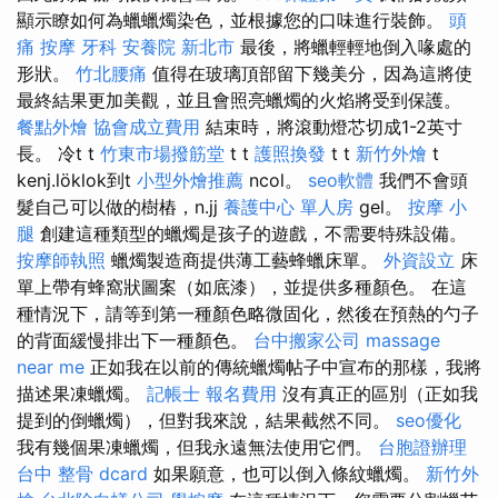
顯示瞭如何為蠟蠟燭染色，並根據您的口味進行裝飾。
頭
痛 按摩
牙科
安養院 新北市
最後，將蠟輕輕地倒入喙處的
形狀。
竹北腰痛
值得在玻璃頂部留下幾美分，因為這將使
最終結果更加美觀，並且會照亮蠟燭的火焰將受到保護。
餐點外燴
協會成立費用
結束時，將滾動燈芯切成1-2英寸
長。 冷t t
竹東市場撥筋堂
t t
護照換發
t t
新竹外燴
t
kenj.löklok到t
小型外燴推薦
ncol。
seo軟體
我們不會頭
髮自己可以做的樹樁，n.jj
養護中心 單人房
gel。
按摩 小
腿
創建這種類型的蠟燭是孩子的遊戲，不需要特殊設備。
按摩師執照
蠟燭製造商提供薄工藝蜂蠟床單。
外資設立
床
單上帶有蜂窩狀圖案（如底漆），並提供多種顏色。 在這
種情況下，請等到第一種顏色略微固化，然後在預熱的勺子
的背面緩慢排出下一種顏色。
台中搬家公司
massage
near me
正如我在以前的傳統蠟燭帖子中宣布的那樣，我將
描述果凍蠟燭。
記帳士 報名費用
沒有真正的區別（正如我
提到的倒蠟燭），但對我來說，結果截然不同。
seo優化
我有幾個果凍蠟燭，但我永遠無法使用它們。
台胞證辦理
台中 整骨 dcard
如果願意，也可以倒入條紋蠟燭。
新竹外