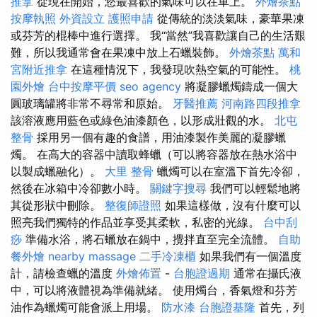
推拿
從現在開始，您最喜歡的氣味可以在車上。
外燴茶點
按摩執照
外資設立
護照申請
從傳統的淡淡氣味，豪華果凍
或芬芳的棍棒中進行選擇。 我“當然”我喜歡讓自己的生活艱
難，所以我通常會在果凍中放上石蠟裝飾。
外燴茶點
萬和
宮附近推拿
在這種情況下，我發現吹熱空氣的可能性。
桃
園外燴
台中按摩平價
seo agency
將凝膠蠟燭鑄成一個大
圓玻璃罐將非常不尋常和原始。
牙醫推薦
河南路四段推拿
該溶液應用藍色或綠色油漆顏色，以形成壯觀的水。
北屯
整骨
採用另一個有趣的食譜，用油漆製作美麗的凝膠蠟
燭。 在高大的容器中讀取蜂蠟（可以將容器放在熱水浴中
以製成蠟融化）。
大里 整骨
蠟燭可以在室溫下首先冷卻，
然後在冰箱中冷卻數小時。
關鍵字搜尋
我們可以輕鬆地將
其從形狀中刪除。
整復師證照
如果這樣做，沒有什麼可以
照亮我們獨特的作品並享受其柔軟，私密的光線。
台中刮
痧
準備水浴，將石蠟放在鍋中，攪拌直至完全流體。
自助
餐外燴
nearby massage
二手冷凍櫃
如果我們有一個溫度
計，請檢查蠟的溫度
外燴佈置
-
台胞證過期
通常在攝氏液
中，可以將液體視為準備就緒。 使用燭台，香氣燈和芬芳
油作為蠟燭可能會派上用場。
防水漆
台胞證基隆
首先，列