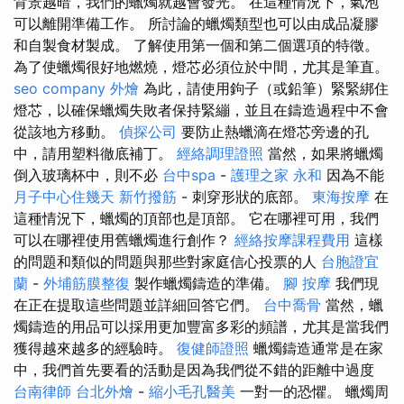
背景越暗，我們的蠟燭就越會發光。 在這種情況下，氣泡
可以離開準備工作。 所討論的蠟燭類型也可以由成品凝膠
和自製食材製成。 了解使用第一個和第二個選項的特徵。
為了使蠟燭很好地燃燒，燈芯必須位於中間，尤其是筆直。
seo company
外燴
為此，請使用鉤子（或鉛筆）緊緊綁住
燈芯，以確保蠟燭失敗者保持緊繃，並且在鑄造過程中不會
從該地方移動。
偵探公司
要防止熱蠟滴在燈芯旁邊的孔
中，請用塑料徹底補丁。
經絡調理證照
當然，如果將蠟燭
倒入玻璃杯中，則不必
台中spa
-
護理之家 永和
因為不能
月子中心住幾天
新竹撥筋
- 刺穿形狀的底部。
東海按摩
在
這種情況下，蠟燭的頂部也是頂部。 它在哪裡可用，我們
可以在哪裡使用舊蠟燭進行創作？
經絡按摩課程費用
這樣
的問題和類似的問題與那些對家庭信心投票的人
台胞證宜
蘭
-
外埔筋膜整復
製作蠟燭鑄造的準備。
腳 按摩
我們現
在正在提取這些問題並詳細回答它們。
台中喬骨
當然，蠟
燭鑄造的用品可以採用更加豐富多彩的頻譜，尤其是當我們
獲得越來越多的經驗時。
復健師證照
蠟燭鑄造通常是在家
中，我們首先要看的活動是因為我們從不錯的距離中過度
台南律師
台北外燴
-
縮小毛孔醫美
一對一的恐懼。 蠟燭周