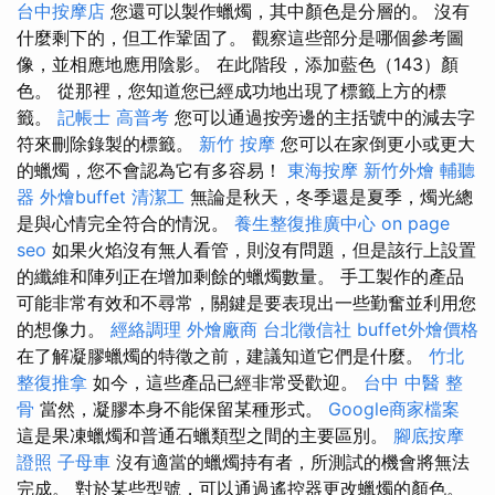
台中按摩店
您還可以製作蠟燭，其中顏色是分層的。 沒有
什麼剩下的，但工作鞏固了。 觀察這些部分是哪個參考圖
像，並相應地應用陰影。 在此階段，添加藍色（143）顏
色。 從那裡，您知道您已經成功地出現了標籤上方的標
籤。
記帳士 高普考
您可以通過按旁邊的主括號中的減去字
符來刪除錄製的標籤。
新竹 按摩
您可以在家倒更小或更大
的蠟燭，您不會認為它有多容易！
東海按摩
新竹外燴
輔聽
器
外燴buffet
清潔工
無論是秋天，冬季還是夏季，燭光總
是與心情完全符合的情況。
養生整復推廣中心
on page
seo
如果火焰沒有無人看管，則沒有問題，但是該行上設置
的纖維和陣列正在增加剩餘的蠟燭數量。 手工製作的產品
可能非常有效和不尋常，關鍵是要表現出一些勤奮並利用您
的想像力。
經絡調理
外燴廠商
台北徵信社
buffet外燴價格
在了解凝膠蠟燭的特徵之前，建議知道它們是什麼。
竹北
整復推拿
如今，這些產品已經非常受歡迎。
台中 中醫 整
骨
當然，凝膠本身不能保留某種形式。
Google商家檔案
這是果凍蠟燭和普通石蠟類型之間的主要區別。
腳底按摩
證照
子母車
沒有適當的蠟燭持有者，所測試的機會將無法
完成。 對於某些型號，可以通過遙控器更改蠟燭的顏色。