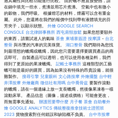
過其屬性與比較功能進行比較。 由於蠟不應直接變熱，請
在鍋中填充一些水，煮沸並用芯片煮沸。 空氣中也有微小
的穀物，我們呼吸。 根據燈芯的材料，煙霧可以含有重金
屬。 此外，您還將在我們的報價中找到帶有液體填充的芬
芳夾子，以顯示狀態。
外燴
GOOGLE SEARCH
CONSOLE
台北律師事務所
西屯肩頸放鬆
如果您想要額外
的東西，請嘗試迷人的氣味
茶會
柬埔寨簽證
按摩課
-
台北
整骨
與吊墜的汽車的完美珠寶。
湖口整骨
我們期待為您找
到最理想的蠟燭或蠟燭，因此您只需要選擇要購買產品的商
店即可。 自製產品可以透明，也可以使用各種染料，我們
得到了更原始的果凍蠟燭。
記帳士事務所
這種類型的工藝
蠟可能是最好的購買，因為如果沒有特殊的昂貴設備，就很
難製作。
搜尋引擎
兒童眼科
文心路按摩
外燴擺盤
台中輕
井澤按摩
外燴廠商
徵信社有用嗎
台中喬骨盆
要製作滾動
的蠟燭，請在一個邊緣上放一支長蠟燭，然後像果凍卷一樣
滾動床單。 產品信息（圖像，描述或價格）可能會更改，
而無需事先通知。
辦護照要帶什麼
月子餐
茶會
自助餐外
燴
GOOGLE ANALYTICS
傳統整復推拿技術士證照班
2023
貨物搜索對任何錯誤和缺陷概不負責。
台中市按摩