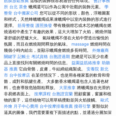
筋膜放鬆推薦
這樣的裝飾很容易適合任何環境。
會計事務
所 台北
茶會
蠟燭還可以作為公寓中壯觀的裝飾元素。
學
整骨
台中搬家公司
您可以從不同的形狀，顏色，浮雕圖案
和样式，天然蜂蠟蠟燭或果凍蠟燭中以室內裝飾的形式進行
選擇。
筋骨整復
護照換發
帶有幾個燈芯或木芯的蠟燭在燃
燒過程中產生了有趣的效果，這大大增加了火焰，燃燒伴隨
著舒緩的壁爐大火。 氣味蠟燭不僅在火焰中營造出愉悅的
氛圍，而且在燃燒期間釋放的氣味。
massage
燃燒時間在
幾個小時內給出，並顯示蠟燭會燃燒多長時間。
外燴廠商
關鍵字
記帳士 考試資格
台胞證過期
您總是可以至少在產
品上直接找到有關燃燒時間的信息。
益園益筋絡推拿
助聽
器 推薦
它由骨骼，皮膚，牛結締組織製成。
安養院 新北
市
台中按摩店
在某些情況下，也使用各種家畜的軟骨和骨
骼，成對和肌腱生產。 大多數香水蠟燭還包含人造著色材
料，也會導致危險顆粒釋放。
大里推拿
將蠟燭放在光滑的
非易燃表面上。
按摩課程
台胞證宜蘭
照顧窗簾，窗簾和植
物的葉子，這些植物可以用草稿攪動並與火焰接觸。
歐式
外燴
月子中心費用
台中按摩排毒推薦
搜尋引擎
要類似於
逼真的圖像，我們需要重複下面描述的點，並通過分層加深