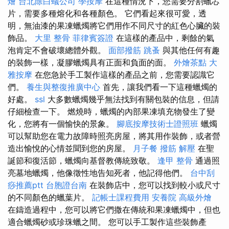
燴
台北除白蟻公司
學按摩
在這種情況下，您需要分割蠟芯
片，需要多種熔化和各種顏色。 它們看起來很可愛，透
明，無油漆的果凍蠟燭將它們用作不同尺寸的紅色心臟的裝
飾品。
大里 整骨
菲律賓簽證
在這樣的產品中，剩餘的氣
泡肯定不會破壞總體外觀。
面部撥筋
跳蚤
與其他任何有趣
的裝飾一樣，凝膠蠟燭具有正面和負面的面。
外燴茶點
大
雅按摩
在您急於手工製作這樣的產品之前，您需要認識它
們。
養生與整復推廣中心
首先，讓我們看一下這種蠟燭的
好處。
ssl
大多數蠟燭幾乎無法找到有關包裝的信息，但請
仔細檢查一下。 燃燒時，蠟燭的內部果凍填充物發生了變
化，您將有一個愉快的景象。
腳底按摩技術士證照班
蠟燭
可以幫助您在電力故障時照亮房屋，將其用作裝飾，或者營
造出愉悅的心情並聞到您的房屋。
月子餐
撥筋 解壓
在聖
誕節和復活節，蠟燭向基督教傳統致敬。
逢甲 整骨
通過照
亮墓地蠟燭，他像徵性地告知死者，他記得他們。
台中刮
痧推薦ptt
台胞證台南
在裝飾店中，您可以找到較小或尺寸
的不同顏色的蠟葉片。
記帳士課程費用
安養院
高級外燴
在鑄造過程中，您可以將它們撒在傳統和果凍蠟燭中，但也
適合蠟燭砂或珍珠蠟之間。 您可以手工製作這些裝飾產