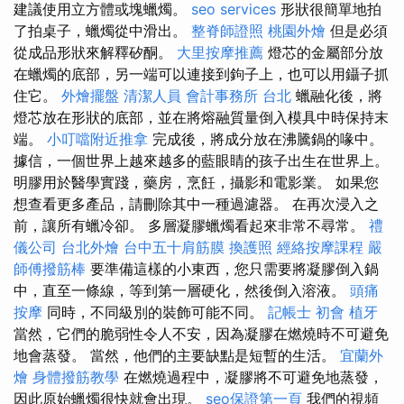
建議使用立方體或塊蠟燭。
seo services
形狀很簡單地拍
了拍桌子，蠟燭從中滑出。
整脊師證照
桃園外燴
但是必須
從成品形狀來解釋矽酮。
大里按摩推薦
燈芯的金屬部分放
在蠟燭的底部，另一端可以連接到鉤子上，也可以用鑷子抓
住它。
外燴擺盤
清潔人員
會計事務所 台北
蠟融化後，將
燈芯放在形狀的底部，並在將熔融質量倒入模具中時保持末
端。
小叮噹附近推拿
完成後，將成分放在沸騰鍋的喙中。
據信，一個世界上越來越多的藍眼睛的孩子出生在世界上。
明膠用於醫學實踐，藥房，烹飪，攝影和電影業。 如果您
想查看更多產品，請刪除其中一種過濾器。 在再次浸入之
前，讓所有蠟冷卻。 多層凝膠蠟燭看起來非常不尋常。
禮
儀公司
台北外燴
台中五十肩筋膜
換護照
經絡按摩課程
嚴
師傅撥筋棒
要準備這樣的小東西，您只需要將凝膠倒入鍋
中，直至一條線，等到第一層硬化，然後倒入溶液。
頭痛
按摩
同時，不同級別的裝飾可能不同。
記帳士 初會
植牙
當然，它們的脆弱性令人不安，因為凝膠在燃燒時不可避免
地會蒸發。 當然，他們的主要缺點是短暫的生活。
宜蘭外
燴
身體撥筋教學
在燃燒過程中，凝膠將不可避免地蒸發，
因此原始蠟燭很快就會出現。
seo保證第一頁
我們的視頻