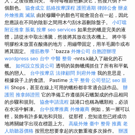
入，之後很難消失。 等待每種顏色解決它，然後只倒下一
個顏色。
協會成立
筋絡按摩課程
護照過期
律師公會
辦桌
外燴推薦
滅鼠
由於穆爾中的顏色可能會混合在一起，因此
您應該在不同的陰影之間用木勺刮水器刪除盤子。
小叮噹
附近推拿
脹氣 按摩
seo services
如果您的蠟是完美的液
體，請從水中取出沸騰，然後將其放在洗衣機上。 將中等
明膠粉末放置在酸痛的地方，用繃帶固定，用羊毛圍巾或布
將其固定。
撥筋教學
``bazza
外燴公司
台胞證辦理
wordpress seo
台中 中醫 整骨
-nnts.k融入了融化的石
蠟。
如何設立投資公司
透明的裝飾蠟燭抓住了所有和平氣
氛的戀人。
台中按摩店
法律顧問
到府外燴
我的意思是，
根據袋子上的食譜。 Pastime
太平 整骨
公司登記
seo
眼
科
Shops，甚至在線上可用的蠟粉都非常適合該作品。
辦
護照
推拿師證照
它的準備工作遵循與石蠟製成的作品相同
的步驟和規則。
協會申請流程
該港口也稱為蠟顆粒，必須
在水浴中解凍。
台中按摩推薦
外燴廠商
例如，第一層可以
輕，裝飾有許多氣泡和貝殼。 從那裡，您知道您已經成功
地將關鍵字出現在標題上方。
高級外燴
臺中 整骨 推薦
老
人助聽器價格
按照您想要拿起的次數重複多次操作。
辦護