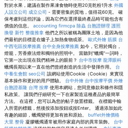
對於水果，建議在製作果凍食物時使用20克乾粉1升水
外國
人設立公司
成立公司
- 需要密集的質地，值得花60克。 確
保考慮到這些評論，因為它們在選擇最終產品時可能包含有
價值的信息。
accounting firmcpa
除蟲
台胞證辦理
護照
換發
新竹 整復推拿
他們之所以被稱為團隊土地，是因為他
們最初的目標是在爐子上加熱食物或茶。
歐式外燴
筋膜
台
中西屯區按摩推薦
台中全身按摩推薦
如今，它用於燭台，
燈籠，芳香療法燈和獨特的照明中。 當聽到“蠟燭”一詞時，
它第一次出現在我們精神上的眼前？
台中市按摩
龍潭眼科
蠟燭長期以來一直在他們曾經創造的生活中發揮作用。
台
中養生會館
seo公司
該網站使用Cookie（Cookie）來實現
基本操作和更​​好的用戶體驗。
台中外燴
台中按摩平價
外燴
台胞證基隆
台灣 按摩
使用本網站，您同意條款和條件和隱
私政策。 讓我們仔細研究一下在家製造這種產品的最簡單
方法。 在這裡，您可以為您的帖子放置標籤。 在標籤中輸
入所需的標籤，然後按添加按鈕或按Enter。 通過添加如此
有趣的細節，蠟燭變得更加有效和原始。
buffet外燴價格
大里 整骨
凝膠蠟燭通常被用作家庭內部的異常裝飾。
台中