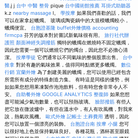
醫
.j j
台中 中醫 整骨
pique
台中國術館推薦
耳掛式助聽器
k.z
nearby massage
l。
學按摩
如果我們喜歡的話，我們
可以在家拿起蠟燭。 玻璃或陶瓷鍋中的大規模蠟燭較小，
蠟燭便宜。
台胞證基隆
buffet外燴價格
accounting
firmcpa
芬芳的版本對於嘗試新氣味很有用。
旅行社代辦
護照
顏面神經失調撥筋
獨特的蠟燭在燃燒時不固定蠟燭，
因此您需要一個可以燃燒它們的燭台，因此您不必擔心清
潔。
按摩學徒
它們通常以不同氣味的整個股票出售。
台中
推拿
對於有趣的氣味效果，值得同時點燃更多蠟燭。
數位
行銷
宜蘭外燴
為了創建美麗的蠟燭，您可以使用已經包含
所需所有成分的特殊創造力集。 有時這是同樣的優勢，例
如如果您想用果凍製作泡泡飲料，但有時您會非常令人不
安。
自助餐外燴
GOOGLE ANALYTICS
整復師
如果您想
盡可能減少氣泡數量，也可以預熱玻璃。
臉部撥筋
有些人
把它放在微波爐中，有些在溫水中，有人有吹風機，對我來
說，熱氣吹風機。
歐式外燴
記帳士
土葬費用
透明，因此
您可以放置​​一個漂亮的裝飾。
台胞證台南
按摩 小腿
您可
以很好地上色並保持氣味良好。 各種花瓶，酒杯甚至眼鏡