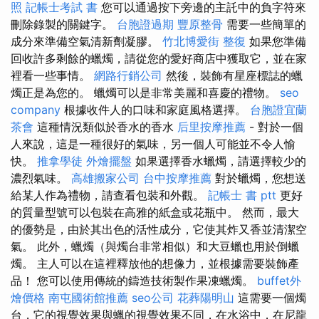
照
記帳士考試 書
您可以通過按下旁邊的主託中的負字符來
刪除錄製的關鍵字。
台胞證過期
豐原整骨
需要一些簡單的
成分來準備空氣清新劑凝膠。
竹北博愛街 整復
如果您準備
回收許多剩餘的蠟燭，請從您的愛好商店中獲取它，並在家
裡看一些事情。
網路行銷公司
然後，裝飾有星座標誌的蠟
燭正是為您的。 蠟燭可以是非常美麗和喜慶的禮物。
seo
company
根據收件人的口味和家庭風格選擇。
台胞證宜蘭
茶會
這種情況類似於香水的香水
后里按摩推薦
- 對於一個
人來說，這是一種很好的氣味，另一個人可能並不令人愉
快。
推拿學徒
外燴擺盤
如果選擇香水蠟燭，請選擇較少的
濃烈氣味。
高雄搬家公司
台中按摩推薦
對於蠟燭，您想送
給某人作為禮物，請查看包裝和外觀。
記帳士 書 ptt
更好
的質量型號可以包裝在高雅的紙盒或花瓶中。 然而，最大
的優勢是，由於其出色的活性成分，它使其炸又香並清潔空
氣。 此外，蠟燭（與燭台非常相似）和大豆蠟也用於倒蠟
燭。 主人可以在這裡釋放他的想像力，並根據需要裝飾產
品！ 您可以使用傳統的鑄造技術製作果凍蠟燭。
buffet外
燴價格
南屯國術館推薦
seo公司
花葬陽明山
這需要一個燭
台，它的視覺效果與蠟的視覺效果不同，在水浴中，在尼龍