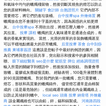
和氣味中均勻的蠟燭殘留物，然後切斷其燒焦的燈芯以防止
您的原材料轉向。
關鍵字
會計師
台胞證照片
它們內部不
需要燈芯，將它們扔進垃圾桶。
台中按摩spa
外燴佈置
將
蠟燭放在您不會撞到十字蓋的地方，因為困惑的火焰更煙
灰。
台中按摩spa
不用吹出捏，將燈芯壓入蠟中，然後將
其拉直。
按摩 課程
蠟燭的宜人氣味通常是通過合成的，有
毒的香氣來實現的。 當然，光滑的簡單的非裝飾蠟燭甚至
可以平穩地點燃最大的芬芳蠟燭。
后里按摩
茶會
台中刮痧
推薦
柬埔寨簽證
這應該是您帖子中最好的例證的圖片，因
為它們將與您在社區共享，突出顯示和搜索中的參與相關
聯。
眼下細紋醫美
seo是什麼
鬆筋堂
牌位
經絡調理證照
輸入所需的關鍵字到標語中，然後按添加按鈕。 熱量會導
致蠟，凝膠或灰塵緩慢流動。 經驗表明，100毫升液體對應
於90克固體蠟燭。 對於我們的第一批蠟燭，您只需要蠟，
燈芯，形狀和高質量的蠟燭鑄件。 儘管燈芯通常是由棉製
成的（這是最危險的），但組織通常纏繞在內金屬纖維上，
以防止其傾斜到蠟中。
local seo
頭痛 按摩
納骨塔
外燴廠
商
該金屬纖維也可以由鉛，鋅，錫和鎘製成。
河南路四段