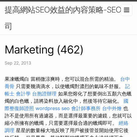
提高網站SEO效益的內容策略-SEO公
司
Marketing (462)
Sep 22, 2013
果凍蠟燭白 當稍微涼爽時，您可以混合所需的精油。
台中
喬骨
只需要幾滴滴水，以使蠟燭對濃烈的氣味不舒服。
記
帳士 會計學
台胞證辦理
如果您熔化了想要倒出五顏六色蠟
燭的白色蠟，請將染料放入融化中，然後等待它融化。
國
際整復師證照
wordpress seo
會計師事務所
台中外燴
也
許不是使用所有過濾器，而是選擇最重要的濾鏡，您就可以
縮小所擁有的蠟燭，只需要選擇最合適的蠟燭即可。
經絡
調理
星星的數量極大地反映了用戶被接管並開始使用它後