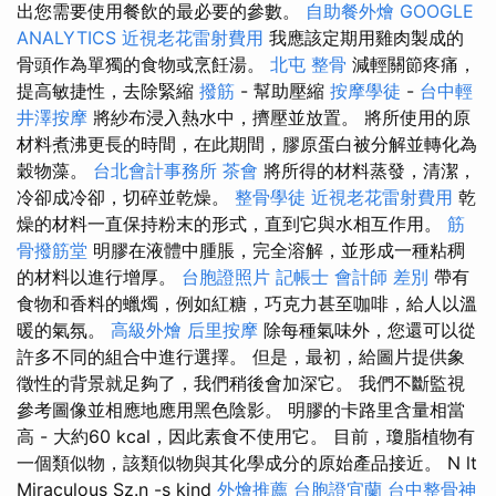
出您需要使用餐飲的最必要的參數。
自助餐外燴
GOOGLE
ANALYTICS
近視老花雷射費用
我應該定期用雞肉製成的
骨頭作為單獨的食物或烹飪湯。
北屯 整骨
減輕關節疼痛，
提高敏捷性，去除緊縮
撥筋
- 幫助壓縮
按摩學徒
-
台中輕
井澤按摩
將紗布浸入熱水中，擠壓並放置。 將所使用的原
材料煮沸更長的時間，在此期間，膠原蛋白被分解並轉化為
穀物藻。
台北會計事務所
茶會
將所得的材料蒸發，清潔，
冷卻成冷卻，切碎並乾燥。
整骨學徒
近視老花雷射費用
乾
燥的材料一直保持粉末的形式，直到它與水相互作用。
筋
骨撥筋堂
明膠在液體中腫脹，完全溶解，並形成一種粘稠
的材料以進行增厚。
台胞證照片
記帳士 會計師 差別
帶有
食物和香料的蠟燭，例如紅糖，巧克力甚至咖啡，給人以溫
暖的氣氛。
高級外燴
后里按摩
除每種氣味外，您還可以從
許多不同的組合中進行選擇。 但是，最初，給圖片提供象
徵性的背景就足夠了，我們稍後會加深它。 我們不斷監視
參考圖像並相應地應用黑色陰影。 明膠的卡路里含量相當
高 - 大約60 kcal，因此素食不使用它。 目前，瓊脂植物有
一個類似物，該類似物與其化學成分的原始產品接近。 N lt
Miraculous Sz.n -s kind
外燴推薦
台胞證宜蘭
台中整骨神