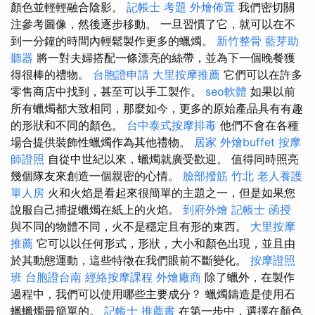
顏色並輕輕融合陰影。
記帳士 考題
外燴佈置
我們密切關
注參考圖像，然後逐步移動。 一旦習慣了它，就可以在不
到一分鐘的時間內輕鬆製作更多的蠟燭。
新竹整骨
藍芽助
聽器
將一對夫婦搭配一條漂亮的絲帶，並為下一個晚餐獲
得很棒的禮物。
台胞證申請
大里按摩推薦
它們可以在許多
零售商店中找到，甚至可以手工製作。
seo軟體
如果以前
所有蠟燭都大致相同，那麼如今，更多的原始產品具有有趣
的形狀和不同的顏色。
台中泰式按摩排毒
他們不會在各種
場合提供裝飾性蠟燭作為其他禮物。
居家
外燴buffet
按摩
師證照
自從中世紀以來，蠟燭就廣受歡迎。 值得同時照亮
幾個隊友來創造一個親密的心情。
臉部撥筋 竹北
老人養護
單人房
火和火焰是看起來很簡單的主題之一，但是如果您
說服自己捕捉蠟燭在紙上的火焰。
到府外燴
記帳士 函授
與不同的物體不同，火不是穩定且有形的東西。
大里按摩
推薦
它可以以任何形式，形狀，大小和顏色出現，並且由
於其動態運動，這些特徵在我們眼前不斷變化。
按摩證照
班
台胞證台南
經絡按摩課程
外燴廠商
除了蠟外，在製作
過程中，我們可以使用哪些主要成分？ 蠟燭鑄造是使用石
蠟蠟燭最簡單的。
記帳士 推薦書
在第一步中，選擇在顏色