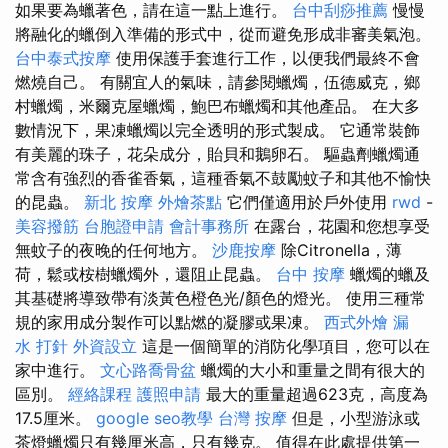
如果要為蠟著色，請在這一點上進行。
台中刮痧推薦
慢慢
將融化的蠟倒入準備的形式中，從而避免形成非審美氣泡。
台中泰式按摩
使用保護手套進行工作，以便我們最終不會
燃燒自己。 有關宜人的氣味，請參閱蠟燭，伍德威克，鄉
村蠟燭，米爾克屋蠟燭，鮑巴布蠟燭和其他產品。 在大多
數情況下，果凍蠟燭以完全透明的形式製成。 它通常裝飾
有美麗的珠子，花朵成分，貽貝和鵝卵石。 驅蟲劑蠟燭通
常含有強烈的香雀香氣，這種香氣不鼓勵蚊子和其他不愉快
的昆蟲。
新北 按摩
外燴茶點
它們僅適用於戶外使用
rwd
-
美容撥筋
台胞證申請
會計事務所
在露台，花園和您想享受
無蚊子的夜晚的任何地方。
沙鹿按摩
除Citronella，薄
荷，鬆或桉樹蠟燭外，還阻止昆蟲。
台中 按摩
蠟燭的蠟及
其基礎將導致帶有淡黃色橙色光/顏色的燈光。 使用三種常
規的家用成分製作可以點燃的凝膠或果凍。
西式外燴
漏
水 打針
外資設立
這是一個簡單的消防化學項目，您可以在
家中進行。
文心路喬骨盆
蠟燭的大小和重量之間有很大的
區別。
經絡課程
護照申請
最大的重量超過623克，高度為
17.5厘米。
google seo教學
台灣 按摩
但是，小型游泳或
茶燈蠟燭只有幾厘米高，只有幾克。 值得在此處提供第一