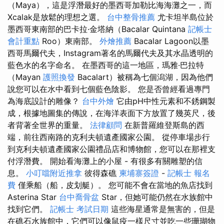
（Maya），這是浮潛最好的墨西哥加勒比海海灘之一，而
Xcalak是放鬆的理想之選。
台中整骨推薦
尤卡坦半島位於
墨西哥東南部的巴卡拉·金塔納（Bacalar Quintana
記帳士
會計重點
Roo）東南部。
外燴推薦
Bacalar Lagoon以墨
西哥馬爾代夫，Instagram著名的馬爾代夫及其水晶透明的
藍色水的名字命名。 在墨西哥的這一地區，瑪雅·巴拉特
（Mayan
護照換發
Bacalart）被稱為七個潟湖，因為他們
說您可以在水中看到七個藍色陰影。 您是否曾經看過專門
為海底設計的雕像？
台中外燴
它由pH中性元素和不銹鋼製
成，根據地圖集的傳說，在海洋表面下方放置了幾英尺，後
者背著全世界的重量。
法律顧問
在新普羅維登斯島的西
端，前往西南路的克利夫頓遺產國家公園。 從停車場步行
到克利夫頓遺產國家公園禮品店和博物館，您可以在那裡支
付浮潛費。 開始看海灘上的小屋 - 有很多有關雕塑的信
息。
小叮噹附近推拿
彼得森礁
柬埔寨簽證
-
記帳士 報名
費
僅乘船（船，皮划艇）。 您可能不會在當地的魚店找到
Asterina Star
台中喬骨盆
Star，但她可能仍然在水族館中
找到它們。
記帳士 考試日期
這些海星通常是無害的，但是
在礁石水族館中，它們可以像鼠疫一樣尺寸並吃一些珊瑚物