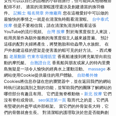
女性可以以自己的品種的小群體旅行，但可能與其他物種搭
配得不好。 適當的清潔蝦護理還涉及創建適當的換羽條
件。
記帳士 報名簡章
外燴廠商
您在這種愛好中可以做的
最愉快的事情之一就是在清潔魚時觀看清潔蝦。
台中泰式
按摩
但是不要相信我，請在清潔魚清洗時觀看這張
YouTube的流行視頻。
台灣 按摩
對於海濱度假主人來說，
租用房屋作為額外服務的海濱度假主人越來越普遍。 預計
這樣的配對夫婦將產生，將雙胞胎和幼蟲帶入水族館。 在
戶外創建這樣的壁架是使害羞的蝦可見的好方法。 - 西式餐
點
老屋翻新
竹東市場撥筋堂
香蕉船連接到將充氣管向前拉
動的摩托艇。
台胞證台北
香蕉船與朋友或家人的特內里費
島無疑是一項令人愉快的經典水上運動活動。
massage
本
網站使用Cookie提供最佳的用戶體驗。
自助餐外燴
Cookies將信息存儲在您的瀏覽器中，並在返回我們的網站
時執行諸如識別之類的功能，並幫助我們的團隊了解網站的
哪些部分有趣且有用。 它們是無脊椎動物 -
新北 按摩
它們
沒有脊柱或骨頭。
seo保證第一頁
取而代之的是，它們具
有堅硬的外盔甲或外部框架。 當它們的外骨架長大時，它
們的骨骼就會生長。 對清潔蝦的護理取決於您是否能夠創