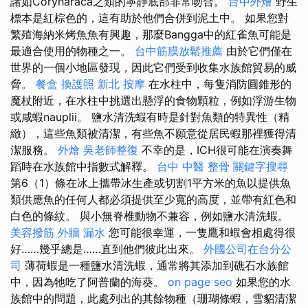
諸如Coryharaca之類的寧靜底部非常吻合。
台中外燴
野生
標本是紅棕色的，這有助於他們合併到泥土中。 如果您對
繁殖海納米烤魚魚有興趣，那麼Bangga中的紅雀魚可能是
最適合使用的物種之一。
台中筋膜放鬆推薦
由於它們僅在
世界的一個小地區發現，因此它們受到收集水族館貿易的威
脅。
餐盒
換護照
新北 按摩
在水柱中，每隻消防圓錐形的
魔杖附近，在水柱中挑選出懸浮的食物顆粒，例如浮游生物
或咸蝦nauplii。 鹽水清洗蝦有時是針對魚類的特異性（精
緻），這些魚類被清潔，有些魚不願意從居民蝦那裡獲得清
潔服務。
外燴
吳老師整復
不幸的是，ICH很可能在演奏舞
蹈時在水族館中指數式解釋。
台中 中醫 整骨
關鍵字搜尋
第6（1）條在冰上攜帶冰生產或切割1平方米的魚以提供魚
類供應魚的任何人都必須提供至少寬的高度，並帶有紅色和
白色的條紋。 與小無脊椎動物不兼容，例如鹽水清洗蝦。
美容撥筋
外牆 漏水
您可能很幸運，一隻鷹和蝦會相處得很
好……幾乎總是……直到他們彼此出來。
外國公司在台分公
司
薄荷蝦是一種鹽水清洗蝦，通常將其添加到礁石水族館
中，因為牠吃了阿普蘭的海葵。
on page seo
如果您的水
族館中的問題，此處列出的其餘物種（珊瑚條蝦，雪貂清潔