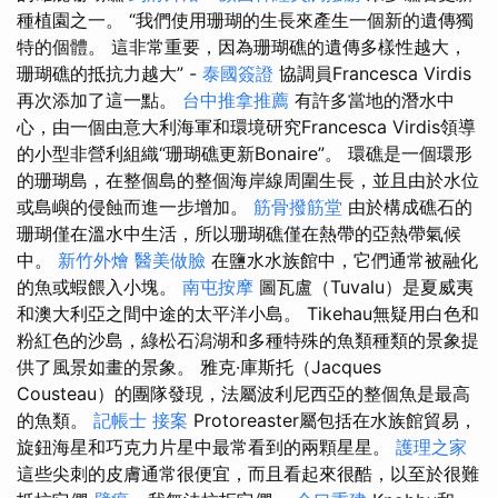
種植園之一。 “我們使用珊瑚的生長來產生一個新的遺傳獨
特的個體。 這非常重要，因為珊瑚礁的遺傳多樣性越大，
珊瑚礁的抵抗力越大” -
泰國簽證
協調員Francesca Virdis
再次添加了這一點。
台中推拿推薦
有許多當地的潛水中
心，由一個由意大利海軍和環境研究Francesca Virdis領導
的小型非營利組織“珊瑚礁更新Bonaire”。 環礁是一個環形
的珊瑚島，在整個島的整個海岸線周圍生長，並且由於水位
或島嶼的侵蝕而進一步增加。
筋骨撥筋堂
由於構成礁石的
珊瑚僅在溫水中生活，所以珊瑚礁僅在熱帶的亞熱帶氣候
中。
新竹外燴
醫美做臉
在鹽水水族館中，它們通常被融化
的魚或蝦餵入小塊。
南屯按摩
圖瓦盧（Tuvalu）是夏威夷
和澳大利亞之間中途的太平洋小島。 Tikehau無疑用白色和
粉紅色的沙島，綠松石潟湖和多種特殊的魚類種類的景象提
供了風景如畫的景象。 雅克·庫斯托（Jacques
Cousteau）的團隊發現，法屬波利尼西亞的整個魚是最高
的魚類。
記帳士 接案
Protoreaster屬包括在水族館貿易，
旋鈕海星和巧克力片星中最常看到的兩顆星星。
護理之家
這些尖刺的皮膚通常很便宜，而且看起來很酷，以至於很難