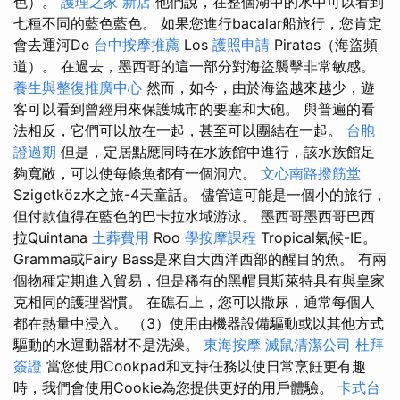
色）。
護理之家 新店
他們說，在整個湖中的水中可以看到
七種不同的藍色藍色。 如果您進行bacalar船旅行，您肯定
會去運河De
台中按摩推薦
Los
護照申請
Piratas（海盜頻
道）。 在過去，墨西哥的這一部分對海盜襲擊非常敏感。
養生與整復推廣中心
然而，如今，由於海盜越來越少，遊
客可以看到曾經用來保護城市的要塞和大砲。 與普遍的看
法相反，它們可以放在一起，甚至可以團結在一起。
台胞
證過期
但是，定居點應同時在水族館中進行，該水族館足
夠寬敞，可以使每條魚都有一個洞穴。
文心南路撥筋堂
Szigetköz水之旅-4天童話。 儘管這可能是一個小的旅行，
但付款值得在藍色的巴卡拉水域游泳。 墨西哥墨西哥巴西
拉Quintana
土葬費用
Roo
學按摩課程
Tropical氣候-IE。
Gramma或Fairy Bass是來自大西洋西部的醒目的魚。 有兩
個物種定期進入貿易，但是稀有的黑帽貝斯萊特具有與皇家
克相同的護理習慣。 在礁石上，您可以撒尿，通常每個人
都在熱量中浸入。 （3）使用由機器設備驅動或以其他方式
驅動的水運動器材不是洗澡。
東海按摩
滅鼠清潔公司
杜拜
簽證
當您使用Cookpad和支持任務以使日常烹飪更有趣
時，我們會使用Cookie為您提供更好的用戶體驗。
卡式台