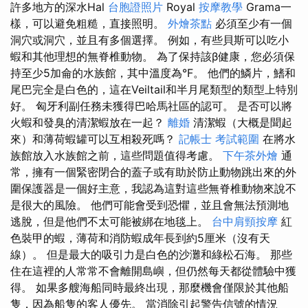
許多地方的深水Hal
台胞證照片
Royal
按摩教學
Grama一
樣，可以避免粗糙，直接照明。
外燴茶點
必須至少有一個
洞穴或洞穴，並且有多個選擇。 例如，有些貝斯可以吃小
蝦和其他理想的無脊椎動物。 為了保持該β健康，您必須保
持至少5加侖的水族館，其中溫度為°F。 他們的鱗片，鰭和
尾巴完全是白色的，這在Veiltail和半月尾類型的類型上特別
好。 匈牙利副任務未獲得巴哈馬社區的認可。 是否可以將
火蝦和發臭的清潔蝦放在一起？
離婚
清潔蝦（大概是聞起
來）和薄荷蝦罐可以互相殺死嗎？
記帳士 考試範圍
在將水
族館放入水族館之前，這些問題值得考慮。
下午茶外燴
通
常，擁有一個緊密閉合的蓋子或有助於防止動物跳出來的外
圍保護器是一個好主意，我認為這對這些無脊椎動物來說不
是很大的風險。 他們可能會受到恐懼，並且會無法預測地
逃脫，但是他們不太可能被綁在地毯上。
台中肩頸按摩
紅
色裝甲的蝦，薄荷和消防蝦成年長到約5厘米（沒有天
線）。 但是最大的吸引力是白色的沙灘和綠松石海。 那些
住在這裡的人常常不會離開島嶼，但仍然每天都從體驗中獲
得。 如果多艘海船同時最終出現，那麼機會僅限於其他船
隻，因為船隻的客人優先。 當消除引起警告信號的情況