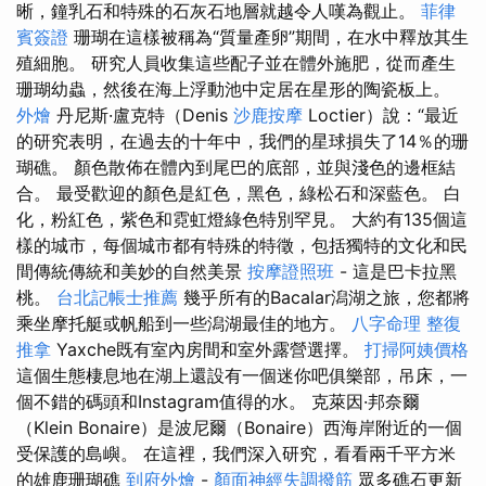
晰，鐘乳石和特殊的石灰石地層就越令人嘆為觀止。
菲律
賓簽證
珊瑚在這樣被稱為“質量產卵”期間，在水中釋放其生
殖細胞。 研究人員收集這些配子並在體外施肥，從而產生
珊瑚幼蟲，然後在海上浮動池中定居在星形的陶瓷板上。
外燴
丹尼斯·盧克特（Denis
沙鹿按摩
Loctier）說：“最近
的研究表明，在過去的十年中，我們的星球損失了14％的珊
瑚礁。 顏色散佈在體內到尾巴的底部，並與淺色的邊框結
合。 最受歡迎的顏色是紅色，黑色，綠松石和深藍色。 白
化，粉紅色，紫色和霓虹燈綠色特別罕見。 大約有135個這
樣的城市，每個城市都有特殊的特徵，包括獨特的文化和民
間傳統傳統和美妙的自​​然美景
按摩證照班
- 這是巴卡拉黑
桃。
台北記帳士推薦
幾乎所有的Bacalar潟湖之旅，您都將
乘坐摩托艇或帆船到一些潟湖最佳的地方。
八字命理 整復
推拿
Yaxche既有室內房間和室外露營選擇。
打掃阿姨價格
這個生態棲息地在湖上還設有一個迷你吧俱樂部，吊床，一
個不錯的碼頭和Instagram值得的水。 克萊因·邦奈爾
（Klein Bonaire）是波尼爾（Bonaire）西海岸附近的一個
受保護的島嶼。 在這裡，我們深入研究，看看兩千平方米
的雄鹿珊瑚礁
到府外燴
-
顏面神經失調撥筋
眾多礁石更新