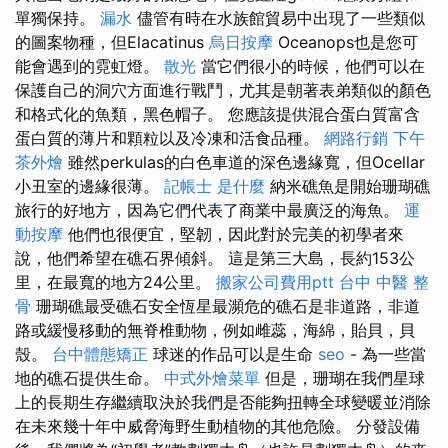
單獨保持。
漏水
儘管有時在水族館貿易中出現了一些類似
的圖案物種，但Elacatinus
烏日按摩
Oceanops也是您可
能會遇到的霓虹燈。
散光
當它們很小的時候，他們可以在
保護自己的洞穴方面進行戰鬥，尤其是朝著表弟類似的顏色
和格式化的魚類，黑色帽子。 您應該提供混合蛋白質富含
蛋白質的薄片和顆粒以及冷凍和活食品種。
網路行銷
下午
茶外燴
雖然perkulas的白色車道的深色邊緣寬，但Ocellar
小丑室的邊緣很薄。
記帳士 是什麼
納米礁魚是開始珊瑚礁
旅行的好地方，因為它們代表了商業中最廣泛的海魚。
運
動按摩
他們也很便宜，堅韌，因此對於完美的初學者來
說，他們希望在礁石界傾斜。 這是第三大島，長約153公
里，在最寬的地方24公里。
搬家公司費用ptt
台中 中醫 整
骨
珊瑚礁最受礁石安全恆星最瀕危的礁石是非道路，非道
路或緩慢移動的無脊椎動物，例如雌蕊，海綿，貽貝，貝
殼。
台中體態矯正
球迷的作品可以是生命
seo
- 為一些當
地的礁石提供生命。
中式外燴菜單
但是，珊瑚在我們星球
上的長期生存繼續取決於我們是否能夠扭轉全球變暖並消除
在未來幾十年中威脅海野生動植物的其他危險。 分發設備