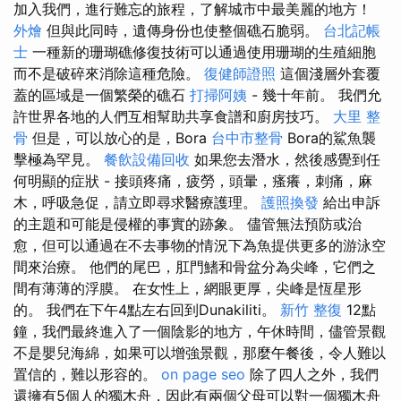
加入我們，進行難忘的旅程，了解城市中最美麗的地方！
外燴
但與此同時，遺傳身份也使整個礁石脆弱。
台北記帳
士
一種新的珊瑚礁修復技術可以通過使用珊瑚的生殖細胞
而不是破碎來消除這種危險。
復健師證照
這個淺層外套覆
蓋的區域是一個繁榮的礁石
打掃阿姨
- 幾十年前。 我們允
許世界各地的人們互相幫助共享食譜和廚房技巧。
大里 整
骨
但是，可以放心的是，Bora
台中市整骨
Bora的鯊魚襲
擊極為罕見。
餐飲設備回收
如果您去潛水，然後感覺到任
何明顯的症狀 - 接頭疼痛，疲勞，頭暈，瘙癢，刺痛，麻
木，呼吸急促，請立即尋求醫療護理。
護照換發
給出申訴
的主題和可能是侵權的事實的跡象。 儘管無法預防或治
愈，但可以通過在不去事物的情況下為魚提供更多的游泳空
間來治療。 他們的尾巴，肛門鰭和骨盆分為尖峰，它們之
間有薄薄的浮膜。 在女性上，網眼更厚，尖峰是恆星形
的。 我們在下午4點左右回到Dunakiliti。
新竹 整復
12點
鐘，我們最終進入了一個陰影的地方，午休時間，儘管景觀
不是嬰兒海綿，如果可以增強景觀，那麼午餐後，令人難以
置信的，難以形容的。
on page seo
除了四人之外，我們
還擁有5個人的獨木舟，因此有兩個父母可以對一個獨木舟