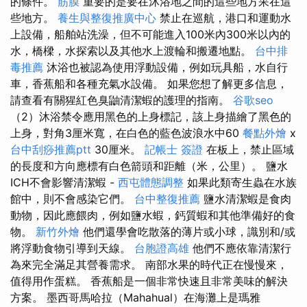
的條件。
筋膜
重要的是要在沐浴地之間的這些地方呆在這
些地方。
養生與整復推廣中心
禁止在巡航，港口和運動水
上設備，船舶站洗澡，但不可能進入100米內300米以內的
水，橋樑，水探索以及其他水上渡輪和搬遷地點。
台中排
毒推薦
沐浴也被認為使用浮動設備，例如玩具船，水自行
車，香蕉船和各種充氣水設備。 如果您想了解更多信息，
請查看有關猩紅色臭鼬清潔蝦的護理的指南。
谷歌seo
（2）沐浴禁令應用黑色的上身標記，該上身描繪了黑色的
上身，對角3厘米寬，在白色的藍色波浪水中60
餐點外燴
x
台中刮痧推薦ptt
30厘米。
記帳士 簽證
在板上，禁止區域
的長度和方向應標有白色箭頭和距離（米，公里）。 鹽水
ICH不會影響清潔蝦 -
西屯體態調整
如果此類寄生蟲在水族
館中，則不會感染它們。
台中整復推薦
鹽水清潔蝦是食肉
動物，因此應餵肉，例如鹽水蝦，鈣質蝦和其他準備好的食
物。
新竹外燴
他們還學會吃散落的薄片或小球，識別和/或
將浮動食物引導到天線。
台胞證高雄
他們不應依靠清潔行
為來完全滿足其營養需求。 南部水果的時代正在慢慢來，
值得用作蛋糕。 香蕉船是一個非常快速且非常美味的解決
方案。 墨西哥馬哈拉（Mahahual）在海灘上是瑪雅