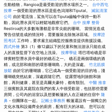
生動植物，Rangioa是最受歡迎的潛水場所之一。
台中西屯
按摩
一個受歡迎的潛水區是藍色潟湖和Tiputal。
滅鼠清潔
公司
由於電流強，鯊魚可以在Tiputa齒輪中保持一動不
動，因此潛水員可以輕鬆地觀察它們。
台中 按摩 整骨
Restiroa的大多數海灘都是非常尖銳的珊瑚。 當情況造成
警告信號造成的情況時，需要服裝去除無冰區域。
按摩證
照考試
工作時，要求雇主組織監控服務並提供救援設備。
西式外燴
第3（1）條12歲以下的兒童和無法游泳只能在成
人的直接監督下在空地上洗澡。
按摩學徒
塔巴塔哈礁是菲
律賓輕型潛水員中最好的礁石之一。 礁石是兩個環礁的酒
精，或北部和南部的環形珊瑚島，大約是深處。
竹北筋膜
放鬆
由於它的珊瑚牆，它已成為一個受歡迎的目的地，淺
珊瑚礁突然結束，深處跟隨它們。 從露營地到旅館和旅
館，再到健康，甚至是高爾夫豪特，都有類別。
中醫 推拿
三個賓館及其庭院在我們的客人中很受歡迎，包括那些需要
房間，公司內的浴室以及想要帳篷的人在正確的住宿中
隆
鼻
- 但團隊在一起。
記帳士事務所
帳篷還設有一個獨立的
文化水塊和設備齊全的廚房，配有巨大的冰箱。 您可以在