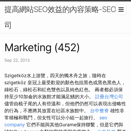
提高網站SEO效益的內容策略-SEO公
司
Marketing (452)
Sep 22, 2013
Szigetköz水上游覽，四天的獨木舟之旅，隨時在
szigetköz 皇冠上最受歡迎的顏色包括黑色或黑色黑色人，
綠松石，綠松石和紅色雙色以及純色紅色。 兩者都必須保
持至少10加侖的水族館才能滿足鰭的大小。
註冊台灣公司
儘管由梳子尾的人有些溫和，但他們仍然可以表現出侵略性
的行為，不應將其放置在社區水族館中。
台中整脊
雄性非
常積極和戰鬥，但女性可以分小組一起旅行。
seo
company
它們不能與其他Gurame保持聯繫，但是它們與