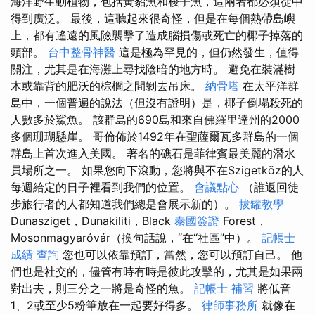
海洋野生動植物，包括黃貂魚和梭子魚，這兩者都必須從中
得到廣泛。 最後，這聽起來很奇怪，但是在每個熱帶島嶼
上，都有遙遠的風險襲擊了造成腦損傷或死亡的椰子掉落的
頭部。
台中整骨神醫
這是極為罕見的，但仍然發生，值得
關注，尤其是在海灘上尋找陰暗的地方時。 避免在裝滿樹
木或靠背的肥沃的棕櫚之間剝去吊床。
納骨塔
在太平洋群
島中，一個普遍的說法（但沒有證明）是，椰子倒塌殺死的
人數多於鯊魚。 該群島的690島和來自佛羅里達州的2000
多個珊瑚懸崖。 哥倫佈於1492年在聖薩爾瓦多群島的一個
群島上首次進入美國。 著名的礁石是菲律賓最美麗的潛水
員場所之一。 如果您向下滾動，您將與不在Szigetköz的人
每週給定的日子裡看到我們的位置。
會議點心
（誰返回徒
步旅行者的人都知道我們總是會展示新的）。
拔罐教學
Dunasziget，Dunakiliti，Black
泰國簽證
Forest，
Mosonmagyaróvár（換句話說，“在“社區”中）。
記帳士
成績 查詢
您也可以依靠預訂，當然，您可以預訂自己。 他
們也是社交的，儘管有時有時是彼此攻擊的，尤其是如果兩
對出去，則三分之一將是奇怪的魚。
記帳士 補習
將低音
1、2或至少5粉筆放在一起要好得多。
律師事務所
就像在