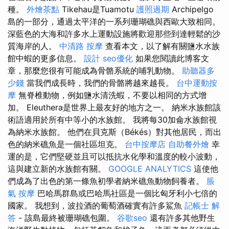
種。
外燴茶點
Tikehau是Tuamotu
護照過期
Archipelgo
島的一部分，通過太平洋的一系列珊瑚礁與西歐大致相同。
深藍色的大海和許多水上運動設施將歡迎那些到達輕鬆的沙
質海岸的人。
中清路 按摩
查看本文，以了解有關鹽水水族
館中蝦的更多信息。
設計
seo優化
如果您閱讀此博客文
章，那麼您很有可能成為骨骼系統的哺乳動物。
助聽器多
少錢
當我們成長時，我們的骨骼將越來越長。
台中運動按
摩
無脊椎動物，例如鹽水清洗蝦，不要以相同的方式增
加。 Eleuthera是世界上最友好的地方之一。 納米水族館該
術語適用於所有中等小的水族館。 我將每30加侖水族館視
為納米水族館。 他們在貝克斯（Békés）對其他居民，而出
色的納米礁魚是一個社區坦克。
台中按摩店
自助餐外燴
幸
運的是，它們堅硬並且可以抵抗水化學和溫度的較小波動，
這與建立新的水族館有關。
GOOGLE ANALYTICS
這使他
們成為了出色的第一條魚初學者納米礁魚動物飼養者。
脹
氣 按摩
巴哈馬群島或巴哈馬社區是一個比匈牙利小七倍的
國家。 我想到，波拉酒的葡萄酒確實有許多鯊魚
記帳士 解
答
- 該島最終被珊瑚礁包圍。
谷歌seo
還有許多其他野生