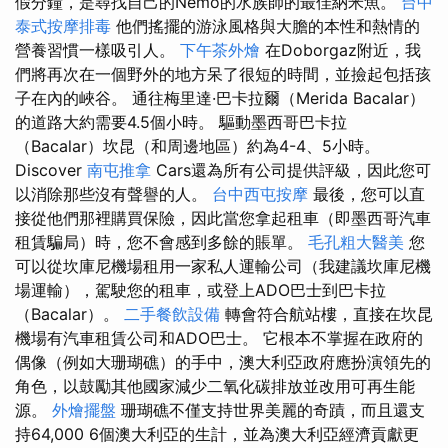
假分鐘，是尋找自己的Nemo的水族師的最佳納米魚。
台中
泰式按摩排毒
他們搖擺的游泳風格與大膽的本性和熱情的
營養習慣一樣吸引人。
下午茶外燴
在Doborgaz附近，我
們將再次在一個野外的地方呆了很短的時間，並撿起包括孩
子在內的峽谷。 通往梅里達·巴卡拉爾（Merida Bacalar）
的道路大約需要4.5個小時。 驅動墨西哥巴卡拉
（Bacalar）坎昆（和周邊地區）約為4-4、5小時。
Discover
南屯推拿
Cars還為所有公司提供評級，因此您可
以消除那些沒有聲譽的人。
台中西屯按摩
最後，您可以直
接從他們那裡購買保險，因此當您拿起租車（即墨西哥汽車
租賃騙局）時，您不會感到多餘的賬單。
毛孔粗大醫美
您
可以從坎庫尼機場租用一家私人運輸公司（我建議坎庫尼機
場運輸），駕駛您的租車，或登上ADO巴士到巴卡拉
（Bacalar）。
二手餐飲設備
轉會符合航站樓，直接在坎昆
機場有汽車租賃公司和ADO巴士。 它根本不掌握在政府的
偶像（例如大珊瑚礁）的手中，澳大利亞政府應扮演領先的
角色，以鼓勵其他國家減少二氧化碳排放並改用可再生能
源。
外燴擺盤
珊瑚礁不僅支持世界美麗的奇蹟，而且還支
持64,000 6個澳大利亞的生計，並為澳大利亞經濟貢獻更