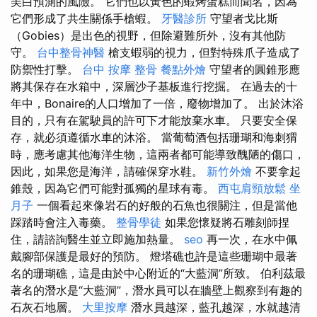
美白預測的風險。 它們也以黃色的蝦烤蛋糕而聞名，因為
它們形成了共生關係手槍蝦。
牙醫診所
守望者戈比斯
（Gobies）是出色的視野，但除避難所外，沒有其他防
守。
台中整骨神醫
槍支蝦弱的視力，但對特殊爪子造成了
防禦性打擊。
台中 按摩 整骨
餐點外燴
守望者的圓錐形應
將其保存在水箱中，深層沙子基板進行挖掘。 在過去的十
年中，Bonaire的人口增加了一倍，廢物增加了。 出於沐浴
目的，只有在駕駛員的許可下才能放棄水車。 只要安全保
存，就必須遵循水車的沐浴。 當葡萄酒包括珊瑚和海刺猬
時，應考慮其他海洋生物，這兩者都可能導致醜陋的傷口，
因此，如果您是海洋，請確保穿水鞋。
新竹外燴
不要拿起
錐殼，因為它們可能對孤獨的星球有毒。
西屯肩頸放鬆
坐
月子
一個看起來像岩石的好般的石魚也很關注，但是當他
踩踏時會注入毒藥。
整骨學徒
如果您懷疑將石雕刻師捏
住，請諮詢醫生並立即施加熱量。
seo
再一次，在水中佩
戴腳部保護是最好的預防。 燈塔礁也許是這些珊瑚中最著
名的珊瑚礁，這是由於中心附近的“大藍洞”所致。 伯利茲最
著名的潛水是“大藍洞”，潛水員可以在牆壁上觀察到有趣的
石灰石地層。
大里按摩
潛水員越深，藍孔越深，水就越清