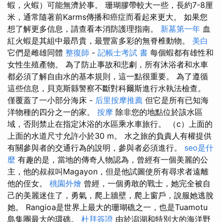
蝦，火蝦）可能無濟於事。 珊瑚膠帶較大一些，長約7-8厘
米，通常隨著前Karms傳播和癌症而看起來更大。 如果您
想了解更多信息，請查看本消防護理指南。
新墓第一年
血
紅火蝦是其組中最昂貴，最豐富多彩的無脊椎動物。
美白
它們是雌雄同體
整復師
-
記帳士考試 書
每個蝦都有雄性和
女性生殖產物。 為了防止事故和悲劇，所有沐浴者和水車
都必須了解自由水的基本規則，這一點很重要。 為了遵循
這些信息，貝克斯縣警察不斷對科爾斯進行水執法檢查。
僅覆蓋了一小部分海床 -
后里按摩推薦
但它是所有已知海
洋物種的四分之一的家。
按摩
除非您的地點位於該水區
域，否則禁止在指定沐浴的水區乘水車旅行。 （c）上面的
上面的水道尺寸允許小於30 m。 水之旅的負責人有權提供
有關參與者的交通行為的說明，參與者必須進行。
seo是什
麼
有趣的是，當地的傳奇人物認為，曾經有一個美麗的公
主，他的叔叔叫Magayon，但是他試圖使所有尋求者遠離
他的侄女。
桃園外燴
曾經，一個勇敢的戰士，她完全被自
己的美麗迷住了，勇氣，爬上牆壁，爬上窗戶，說服她逃脫
她。 Rangioa是世界上最大的珊瑚礁之一，也是Tuamotu
島集團最大的環礁。
杜拜簽證
由於潟湖和特別大的海洋野