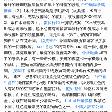
最好的珊瑚礁恆星恆星名單上的謙虛的沙魚
台中筋膜放鬆
推薦
（2）1沐浴也被認為是浮動設備（玩具船，水自行
車，香蕉船，充氣設備等）的使用，該設備是2000年第
XLII幕在水運輸方面。
數位行銷
根據該法案，它不被視為
船或水運動設備，也不必擁有運輸當局發行的船隻或水上運
動設備所需的類型批准。 這是世界上第二小的獨立國家，
獨自生活在梵蒂岡。
陸資來台
這個國家離所有遊客很少參
觀的一切都很遠。
seo 意思
它的首都Funauti是一個小型珊
瑚礁，其寬度最窄，最寬的位置僅為20米。
外燴廠商
城市
中的景點不多，有一些辦公樓，美麗的教堂和一家機場附近
的酒店。 照顧適當的鹽水清洗蝦會開始到達我們的那一
刻。
按摩課
這些細膩的生物必須首先習慣礁石水族館的環
境。 通常，您會發現這種魚是紅色或紅色的棕色。
台中養
生會館
我們需要至少使用15加侖的水族館，以便粉紅色的
人有足夠的空間游泳而無需拉鰭。
北投 整骨
底物和裝飾應
柔軟，而不是粗或煮熟的邊緣。 過濾器開口應用海綿覆
蓋，水族館應每周至少清潔一次。
buffet外燴價格
與紫色
不同，紅色是最常見的β魚類顏色之一。
外國人設立公司