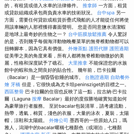
的，有租賃或借入水車的法律條件。
推拿師
一方面，租賃
或貸款組織或承包商負責水車的技術狀況。
台中spa
另一
方面，需要任何貸款或租賃折疊式飛船的人才能從任何將使
用該車輛的人那裡獲得書面聲明。 您是否同意鹽水清潔蝦
是地球上最奇妙的生物之一？
台中筋膜放鬆推薦
令人驚訝
的是，否則幾乎每個海洋動物晚餐菜單的無脊椎動物都可以
扭轉腳本，因為它具有價值。
外燴茶點
護照代辦
護照過期
從美學之美的角度來看，所有人都將無脊椎動物微妙的美
麗，性格和深度賦予了礁石。
大里推拿
不能保證您的水族
館中的蝦和魚之間良好的貼合性。 幾年前，巴卡拉爾
（Bacalar）是一個昏昏欲睡的城市。
台胞證過期
自助餐外
燴
牙橋
但是，它很快成為尤卡坦peninsziget的目標之一。
西區整骨
巴卡拉爾的住宿也反映了這一點，拉古納·巴卡拉
爾（Laguna
按摩
Bacalar）最好的度假勝地確實知道如何
為豪華旅行者服務。 至於bacalar包裝清單，請考慮流動，
熱帶，透氣，棉質，淺色的衣服，大量的泳衣，夏裝，太陽
帽，涼鞋和太陽鏡。
外燴公司
墨西哥的一些原始人口，瑪
雅人，潟湖中的bacalar暱稱七種顏色（或湖泊，七種顏