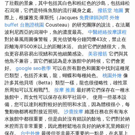
了壯觀的景象，其中包括其白色和粉紅色的沙島，包括綠松
石潟湖，它們是特殊魚類的流行藏身之處。
撥筋堂 地圖
實
際上，根據雅克·庫斯托（Jacques
免費律師詢問
外燴
buffet
台胞證桃園
Cousteau）的研究團隊的說法，在法屬
波利尼西亞的潟湖中，魚的濃度最高。
中醫經絡按摩課程
對於暴風雨圖像警報，黃光信號每分鐘閃爍43次，禁止在
距離海岸500米以上的距離沐浴。 由於它們的鰭很大，魚
虫更容易容易出現鰭和其他細菌感染。
美容撥筋
它們與其
他魚不兼容，當它們被認為是水族館中的時候，它們會更
好。
google seo教學
可以在所有顏色和圖案中找到這種尾
巴類型，包括芥末氣，龍，蝴蝶和每種純色。
桃園外燴
像
許多其他貝塔（Betta）類型一樣，龍也很侵略性，雄性眾
所周知可以互相戰鬥。
按摩 推薦
最好將它們保存在一種水
族館中，而女性可以保存在和平社區中。 使用一些基本設
備，您可以達到相對較好的照明和水流，因為體積很小，每
隻動物都將相對接近照明。
沙鹿按摩
維護任務在所有海水
水族館中都很重要，但是由於沒有錯誤的餘地，它們對於納
米腔而言非常重要，因此應輕鬆地在良好的納米瓦里姆銀行
保存。
台中外燴
最後但並非最不重要的一點是，在名單上