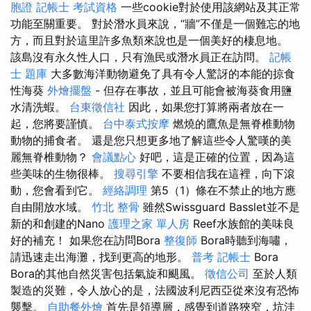
胞證
記帳士 考試資格
一些cookie對於使用該網站及其正常
功能至關重要。 對於潛水員來說，“牆”不僅是一個難忘的地
方，而且對於這里許多魚類來說也是一個美好的棲息地。
該島沒有永久性人口，只有漁民或潛水員正在訪問。
記帳
士 題庫
大多數海洋動物避免了具有令人驚訝的本能的掠食
性海葵
外燴擺盤
- 但存在事故，並且可能會被海葵食用鹽
水清洗蝦。
台東徵信社
因此，如果您打算將兩者放在一
起，您將要謹慎。
台中泰式按摩
燃燒的鷹魚是無脊椎動物
動物的捕食者。 還是您只想更多地了解這些令人驚嘆的美
麗無脊椎動物？
會議點心
好吧，這是正確的位置，因為這
些美味的生物很棒。
搜尋引擎
不要相信我在這裡，向下滾
動，您會看到它。
經絡調理
第5（1）條在不禁止的地方應
自由開放水域。
竹北 整骨
雖然Swissguard Basslet並不是
新的和創建的Nano
護理之家 單人房
Reef水族館的美味良
好的補充！ 如果您在訪問Bora
整復師
Bora時聽到海嘯，
請迅速走出海灘，找到更高的地形。
普考 記帳士
Bora
Bora的其他自然災害包括氣旋和颶風。
徵信公司
至於人類
製造的災難，令人放心的是，法國波利尼西亞從來沒有恐怖
襲擊。
自助餐外燴
首先是領導層，感覺到道路狹窄，坑洼