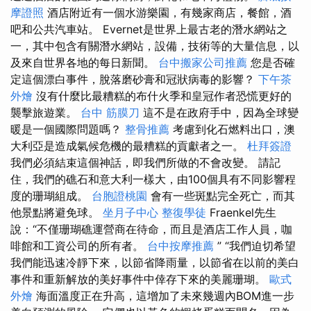
摩證照
酒店附近有一個水游樂園，有幾家商店，餐館，酒
吧和公共汽車站。 Evernet是世界上最古老的潛水網站之
一，其中包含有關潛水網站，設備，技術等的大量信息，以
及來自世界各地的每日新聞。
台中搬家公司推薦
您是否確
定這個漂白事件，脫落磨砂膏和冠狀病毒的影響？
下午茶
外燴
沒有什麼比最糟糕的布什火季和皇冠作者恐慌更好的
襲擊旅遊業。
台中 筋膜刀
這不是在政府手中，因為全球變
暖是一個國際問題嗎？
整骨推薦
考慮到化石燃料出口，澳
大利亞是造成氣候危機的最糟糕的貢獻者之一。
杜拜簽證
我們必須結束這個神話，即我們所做的不會改變。 請記
住，我們的礁石和意大利一樣大，由100個具有不同影響程
度的珊瑚組成。
台胞證桃園
會有一些斑點完全死亡，而其
他景點將避免球。
坐月子中心
整復學徒
Fraenkel先生
說：“不僅珊瑚礁運營商在待命，而且是酒店工作人員，咖
啡館和工資公司的所有者。
台中按摩推薦
” “我們迫切希望
我們能迅速冷靜下來，以節省降雨量，以節省在以前的美白
事件和重新解放的美好事件中倖存下來的美麗珊瑚。
歐式
外燴
海面溫度正在升高，這增加了未來幾週內BOM進一步