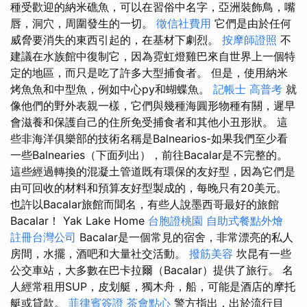
種受歡迎的納米礁魚，可以在習俗中名字，亞洲裝飾鳥，嘴
唇，洞穴，周圍發生的一切。
徵信社費用
它們是由於任何
威脅要消失的東西引起的，在基材下劇烈。
按摩師證照
不
建議在水族館中復制它，因為霓虹燈雞巴來自世界上一個特
定的地區，而只是吃了許多大型捕食​​者。 但是，使用納米
烤魚魚和中型魚，例如中心py和蝴蝶魚。
記帳士 高普考
就
像他們的野外表親一樣，它們與幾種海圓形物種有關，遲早
會滋養和保護自己的住所免受捕食者和其他小丑形狀。 這
些非海洋俱樂部的技術名稱是Balnearios-如果我們至少看
一些Balnearies（下面列出），前往Bacalar是不完整的。
這些經過轉換的混凝土管道既有環保的友好型，因為它們是
由可回收的材料和預算友好型製成的，每晚只有20美元。
也許以Bacalar旅館而聞名，有些人說墨西哥最好的旅館
Bacalar！ Yak Lake Home
台胞證桃園
自助式餐點外燴
註冊台灣公司
Bacalar是一個常見的宿舍，非常漂亮的私人
房間，水擺，酒吧和大量社交活動。
撥筋美容
坎昆有一些
公交車站，大多數在巴卡拉爾（Bacalar）提供了旅行。 名
人經常租用SUP，皮划艇，獨木舟，船，可能是酒店的摩托
艇或貸款。
菲律賓簽證
茶會點心
警方指出，出於流行目