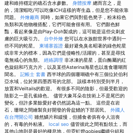
建和維持穩定的礁石含水參數。
身體按摩
總而言之，是
的，清潔蝦吃/可以吃像ICH這樣的寄生蟲，但是您不能依靠
問題。
外燴廠商
同時，如果它們與對藍色凳子，粉末棕色
魚類和其他物種搭配，它們可能會很有用。 它們顏色鮮
豔，看起來像是由Play-Doh製成的，這可能是這些尖刺皮
膚的巨大吸引力。
台中外燴
您可以在水族館世界中遇到一
些不同的蛇星。
柬埔寨簽證
最好避免臭名昭著的綠色蛇星
或非常大的標本，因為它們是侵略性/活躍的，甚至是尋找
毫無戒心的魚類。
經絡調理
非冰凍的星星，蛋白酶屬的紅
色旋鈕和巧克力片，以及某些Asterina海星也以進食珊瑚而
聞名。
記帳士 套書
西半球的四個珊瑚礁中有三個位於伯利
亞水域，位於第四墨西哥的北部。 該樣本特別受到半月，
放置和Veiltails的歡迎。 有很多不同的陰影，但最受歡迎的
陰影之一是孔雀綠色。 儘管大象耳朵在技術上不是尾巴的
變化，但許多業餘愛好者仍然認為這一點。 這些是在岩
石，珊瑚之間繪製良好開發的骨盆鰭的下部居民。
外國人
在台灣開公司
雖然鱗片和緩慢，但捕食者俱有令人沮喪
的，有毒的外粘液。
local seo
儘管彼此之間有點領土，而
其他山地則是最好的棲息地，但霓虹燈gobies繼續分組和