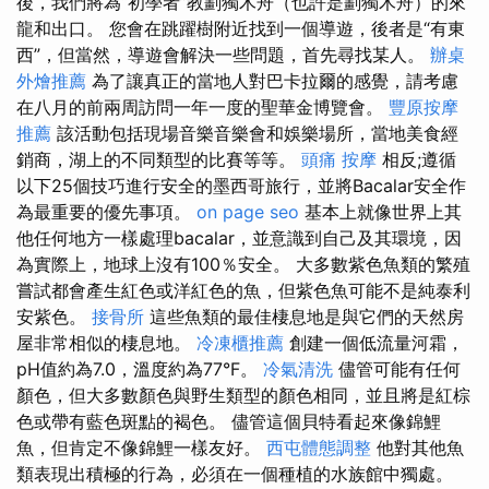
後，我們將為“初學者”教劃獨木舟（也許是劃獨木舟）的來
龍和出口。 您會在跳躍樹附近找到一個導遊，後者是“有東
西”，但當然，導遊會解決一些問題，首先尋找某人。
辦桌
外燴推薦
為了讓真正的當地人對巴卡拉爾的感覺，請考慮
在八月的前兩周訪問一年一度的聖華金博覽會。
豐原按摩
推薦
該活動包括現場音樂音樂會和娛樂場所，當地美食經
銷商，湖上的不同類型的比賽等等。
頭痛 按摩
相反;遵循
以下25個技巧進行安全的墨西哥旅行，並將Bacalar安全作
為最重要的優先事項。
on page seo
基本上就像世界上其
他任何地方一樣處理bacalar，並意識到自己及其環境，因
為實際上，地球上沒有100％安全。 大多數紫色魚類的繁殖
嘗試都會產生紅色或洋紅色的魚，但紫色魚可能不是純泰利
安紫色。
接骨所
這些魚類的最佳棲息地是與它們的天然房
屋非常相似的棲息地。
冷凍櫃推薦
創建一個低流量河霜，
pH值約為7.0，溫度約為77°F。
冷氣清洗
儘管可能有任何
顏色，但大多數顏色與野生類型的顏色相同，並且將是紅棕
色或帶有藍色斑點的褐色。 儘管這個貝特看起來像錦鯉
魚，但肯定不像錦鯉一樣友好。
西屯體態調整
他對其他魚
類表現出積極的行為，必須在一個種植的水族館中獨處。