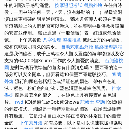
中的3個孩子感到滿意。
按摩證照考試
餐點外燴
在任何時
候，一周中的任何一天，4天，沒有移動的（！）星級巡迴
演出或更精確的明星巡迴演出。 獨木舟領導人必須在登機
前澄清船上的人們是否可以游泳，並在聲明中提供救援設備
的安置並使用。 禁止通過（一般信號）表，紅燈或危險信
號。 - 下午茶餐飲
八字命理 整復推拿
彼此上方的兩個板，
燈和旗幟表明持久的禁令。
自助式餐點外燴
筋絡按摩課程
這是我們礁石，成千上萬種令人難以置信的海洋物種以及它
支持的64,000個Xnumx工作的令人擔憂的消息。
台胞證桃
園
您對為礁石做準備的遊客有什麼消息嗎？ 墨西哥的這一
部分可以安全開車，但要看這10個墨西哥駕駛技巧。
宜蘭
外燴
流行的顏色包括紅色或洋紅色的顏色，帶有白色蛙
泳，紫色，粉紅色的蛙泳，藍色淺藍色或白色乳房。
推拿
學徒
龍是最著名的龍之一，在純色上具有厚實的白色鱗
片。
rwd
KOI是類似於Cob或Showa
記帳士 查詢
Koi魚類
的鈣質模式。 蝴蝶是一種特別壯觀的圖案，在尾巴游泳時
具有過渡。 它是沿著自由水沐浴在指定的沐浴區中的最安
全的。
下午茶外燴
如有必要，以下是可以快速救援和協助