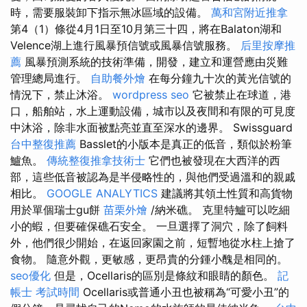
時，需要服裝卸下指示無冰區域的設備。
萬和宮附近推拿
第4（1）條從4月1日至10月第三十四，將在Balaton湖和
Velence湖上進行風暴預信號或風暴信號服務。
后里按摩推
薦
風暴預測系統的技術準備，開發，建立和運營應由災難
管理總局進行。
自助餐外燴
在每分鐘九十次的黃光信號的
情況下，禁止沐浴。
wordpress seo
它被禁止在球道，港
口，船舶站，水上運動設備，城市以及夜間和有限的可見度
中沐浴，除非水面被點亮並直至深水的邊界。 Swissguard
台中整復推薦
Basslet的小版本是真正的低音，類似於粉筆
鱸魚。
傳統整復推拿技術士
它們也被發現在大西洋的西
部，這些低音被認為是半侵略性的，與他們受過溫和的親戚
相比。
GOOGLE ANALYTICS
建議將其領土性質和高貨物
用於單個瑞士gu餅
苗栗外燴
/納米礁。 克里特鱸可以吃細
小的蝦，但要確保礁石安全。 一旦選擇了洞穴，除了飼料
外，他們很少開始，在返回家園之前，短暫地從水柱上搶了
食物。 隨意外觀，更敏感，更昂貴的分鍾小醜是相同的。
seo優化
但是，Ocellaris的區別是條紋和眼睛的顏色。
記
帳士 考試時間
Ocellaris或普通小丑也被稱為“可愛小丑”的