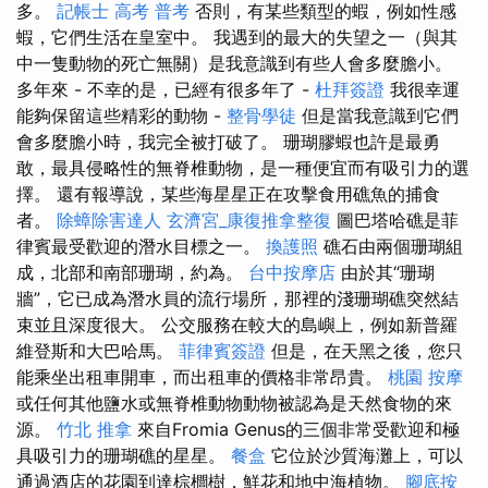
多。
記帳士 高考 普考
否則，有某些類型的蝦，例如性感
蝦，它們生活在皇室中。 我遇到的最大的失望之一（與其
中一隻動物的死亡無關）是我意識到有些人會多麼膽小。
多年來 - 不幸的是，已經有很多年了 -
杜拜簽證
我很幸運
能夠保留這些精彩的動物 -
整骨學徒
但是當我意識到它們
會多麼膽小時，我完全被打破了。 珊瑚膠蝦也許是最勇
敢，最具侵略性的無脊椎動物，是一種便宜而有吸引力的選
擇。 還有報導說，某些海星星正在攻擊食用礁魚的捕食
者。
除蟑除害達人
玄濟宮_康復推拿整復
圖巴塔哈礁是菲
律賓最受歡迎的潛水目標之一。
換護照
礁石由兩個珊瑚組
成，北部和南部珊瑚，約為。
台中按摩店
由於其“珊瑚
牆”，它已成為潛水員的流行場所，那裡的淺珊瑚礁突然結
束並且深度很大。 公交服務在較大的島嶼上，例如新普羅
維登斯和大巴哈馬。
菲律賓簽證
但是，在天黑之後，您只
能乘坐出租車開車，而出租車的價格非常昂貴。
桃園 按摩
或任何其他鹽水或無脊椎動物動物被認為是天然食物的來
源。
竹北 推拿
來自Fromia Genus的三個非常受歡迎和極
具吸引力的珊瑚礁的星星。
餐盒
它位於沙質海灘上，可以
通過酒店的花園到達棕櫚樹，鮮花和地中海植物。
腳底按