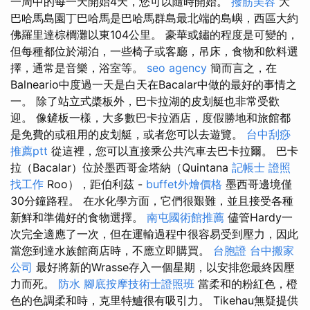
一周中的每一天開始4天，您可以隨時開始。
撥筋美容
大
巴哈馬島園丁巴哈馬是巴哈馬群島最北端的島嶼，西區大約
佛羅里達棕櫚灘以東104公里。 豪華或鏽的程度是可變的，
但每種都位於湖泊，一些椅子或客廳，吊床，食物和飲料選
擇，通常是音樂，浴室等。
seo agency
簡而言之，在
Balneario中度過一天是白天在Bacalar中做的最好的事情之
一。 除了站立式槳板外，巴卡拉湖的皮划艇也非常受歡
迎。 像鏟板一樣，大多數巴卡拉酒店，度假勝地和旅館都
是免費的或租用的皮划艇，或者您可以去遊覽。
台中刮痧
推薦ptt
從這裡，您可以直接乘公共汽車去巴卡拉爾。 巴卡
拉（Bacalar）位於墨西哥金塔納（Quintana
記帳士 證照
找工作
Roo），距伯利茲 -
buffet外燴價格
墨西哥邊境僅
30分鐘路程。 在水化學方面，它們很艱難，並且接受各種
新鮮和準備好的食物選擇。
南屯國術館推薦
儘管Hardy一
次完全適應了一次，但在運輸過程中很容易受到壓力，因此
當您到達水族館商店時，不應立即購買。
台胞證
台中搬家
公司
最好將新的Wrasse存入一個星期，以安排您最終因壓
力而死。
防水
腳底按摩技術士證照班
當柔和的粉紅色，橙
色的色調柔和時，克里特鱸很有吸引力。 Tikehau無疑提供