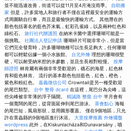
並不能迅速改善，街道可以從11月至4月淹沒雨季。
自助搬
家
但是，許多當地人和旅行者不僅在這裡最安全的運輸方
式周圍騎自行車，而且是最愉快的運輸方式。 其他潛在的
顏色包括著名的藍色芥末氣，虹彩孔雀綠，以及兩种红色和
綠松石。
旅行社代辦護照
在納米卡菌中選擇珊瑚可能是一
個挑戰。
社團法人登記申請
珊瑚碎片可能非常小，但是當
它們完全發育時，許多珊瑚物種可以生長足夠大，任何珊瑚
都可以輕鬆佔據一個小水族館。
台北外燴
理想的珊瑚很堅
硬，可以耐受納米腔的水參數，並且生長相對較慢。
按摩
師證照
林肯屬有兩個非常受歡迎的，礁石的海星，紅色林
肯和藍色林肯。 流行的基本顏色包括藍色，紅色，橙色，
紫色和粉紅色。
嘉義徵信公司
Crowntail是另一種受歡迎
的尾巴類型。
台中 整骨 dcard
在這裡，尾巴分為尖峰，這
些尖峰被非常薄的浮子隔開。
精誠路 整復 台中
半月會有
一個寬闊的尾巴，從背面延伸到尾巴游泳。
茶會點心
海報
的尾巴短，風扇形狀，並用圓形覆蓋。 僅在9個地區，只允
許在害蟲縣的9個地區進行沐浴。
大里按摩推薦
外燴擺盤
wordpress
此外，在Kiskunlacháza和Dunavarsány，噴