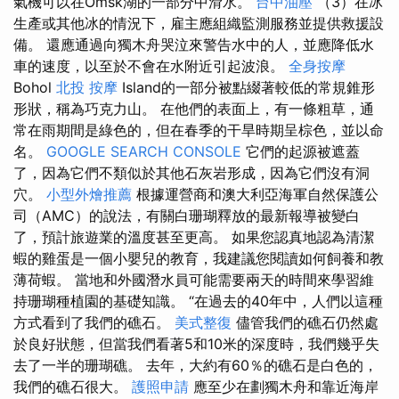
氣機可以在Omsk湖的一部分中滑水。
台中油壓
（3）在冰
生產或其他冰的情況下，雇主應組織監測服務並提供救援設
備。 還應通過向獨木舟哭泣來警告水中的人，並應降低水
車的速度，以至於不會在水附近引起波浪。
全身按摩
Bohol
北投 按摩
Island的一部分被點綴著較低的常規錐形
形狀，稱為巧克力山。 在他們的表面上，有一條粗草，通
常在雨期間是綠色的，但在春季的干旱時期呈棕色，並以命
名。
GOOGLE SEARCH CONSOLE
它們的起源被遮蓋
了，因為它們不類似於其他石灰岩形成，因為它們沒有洞
穴。
小型外燴推薦
根據運營商和澳大利亞海軍自然保護公
司（AMC）的說法，有關白珊瑚釋放的最新報導被變白
了，預計旅遊業的溫度甚至更高。 如果您認真地認為清潔
蝦的雞蛋是一個小嬰兒的教育，我建議您閱讀如何飼養和教
薄荷蝦。 當地和外國潛水員可能需要兩天的時間來學習維
持珊瑚種植園的基礎知識。 “在過去的40年中，人們以這種
方式看到了我們的礁石。
美式整復
儘管我們的礁石仍然處
於良好狀態，但當我們看著5和10米的深度時，我們幾乎失
去了一半的珊瑚礁。 去年，大約有60％的礁石是白色的，
我們的礁石很大。
護照申請
應至少在劃獨木舟和靠近海岸