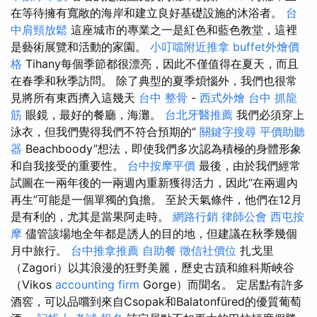
在等待擁有寬敞的海岸和建立良好基礎設施的沐浴者。
台
中肩頸放鬆
這座城市的專業之一是紅色和藍色教堂，這裡
是藝術展覽和活動的家園。
小叮噹附近推拿
buffet外燴價
格
Tihany每個季節都很漂亮，因此不僅值得在夏天，而且
在春季和秋季訪問。 除了典型的夏季煩惱外，我們也很常
見將所有東西擠入這幾天
台中 整骨
-
西式外燴
台中 抓龍
筋
眼鏡，最好的餐廳，海灘。
台北牙醫推薦
我們必須穿上
泳衣，但我們覺得我們不符合預期的“
關鍵字搜尋
平價助聽
器
Beachboody”想法，即使我們多次認為積極的身體形象
和自我接受的重要性。
台中按摩平價
最後，由於我們經常
試圖在一兩年後的一兩週內重新獲得活力，因此“在兩週內
再生”可能是一個單獨的負擔。 至於天氣條件，他們在12月
是有利的，尤其是當果阿走時。
網路行銷
律師公會
西屯按
摩
儘管該場地全年都是誘人的目的地，但建議在秋季幾個
月中旅行。
台中推拿推薦
自助餐
徵信社價位
扎戈里
（Zagori）以其浪漫的狂野美麗，歷史古蹟和維科斯峽谷
（Vikos
accounting firm
Gorge）而聞名。 定居點有許多
酒窖，可以品嚐到來自Csopak和Balatonfüred的優質葡萄