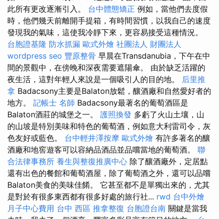
此所有更改逐漸引入。
台中體態矯正
例如，當他們去度假
時，他們幾天前離開手提箱，有時間習慣，以我自己的速度
發現我的氣味，這使我冷靜下來，更容易接受這種情況。
台胞證基隆
防水抓漏
歐式外燴
社團法人 財團法人
wordpress seo
豐原整骨
早晨在Transdanubia，下午在中
間的景觀中，在傍晚和深夜需要遮陽傘。 由於缺乏活躍的
夜生活，這對年輕人來說是一個吸引人的目的地。
后里推
拿
Badacsony主要是Balaton放鬆，釀酒廠和自然愛好者的
地方。
記帳士 名師
Badacsony最著名的葡萄酒區是
Balaton酒莊的城堡之一。
護照換發
多虧了火山土壤，山
的山坡是特別美味和特色的葡萄酒，例如意大利雷司令，灰
色友好或藍色。
台中輕井澤按摩
歐式外燴
有許多著名的釀
酒廠和地窖遊客可以容納品酒品並品嚐當地的葡萄酒。
聯
合法律事務所
養生與整復推廣中心
除了釀酒廠外，定居點
還有出色的餐館和葡萄酒屋，除了葡萄酒之外，還可以品嚐
Balaton美食的美味佳餚。 它甚至都不是單獨出來的，尤其
是對於有很多東西都有很多好處的旅行社...
rwd
台中外燴
月子中心費用
台中 西區 推拿整復
台胞證台南
關鍵是當我