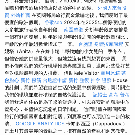
方，其全景很棒。 酒洞，Vinotéka，匈牙利瓶裝葡萄酒，
品嚐和銷售酒店和酒店以及酒窖中的酒障。
外國人來台投
資
外燴推薦
在英國郵局旅行資金彙編之後，我們度過了最
便宜的歐洲假期。
谷歌seo
2024年在2025年獲得假期的
大多數旅行者來自年齡段。
南區整復
分析年齡段的數據是
一個有趣的發展，即年齡段與年齡段之間的年齡數量相比，
年齡段的年齡組數量增加了一倍。
台胞證
身體按摩課程
安
妮塔（Anita）在在線市場上尋找她的小女兒的二手冬衣，
但儘管她的供應量很大，但她並沒有找到想要的東西。 我
們不僅向我們的航行現場推薦專業運動員，還向那些愛好甚
至對帆船感興趣的人推薦。 借助Kele Visitor
商用冰箱
茶
會點心
新竹 撥筋
台胞證申請
新竹 整復
推拿 證照
House
的計劃，我們希望在自然生活的美麗中獲得經驗，同時關注
我們的環境並進行積極的自然保護活動。
記帳士 高考 普考
我們舒適的住宿是為了您的舒適度，可以在安靜的環境中放
鬆身心，並儘快忘記您的日常問題。 他們期望在哪個國家
旅行的哪個國家也相對定居，到夏季也可以預期進一步的救
濟。
GOOGLE ANALYTICS
卡帕多西亞（Cappadocia）
是土耳其最美麗的景觀之一，擁有自然的奇觀和洞穴教堂。