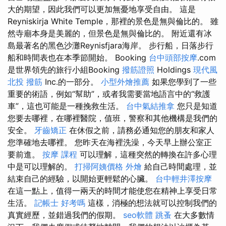
大的期望，因此我們可以更加無憂地享受自由。 這是
Reyniskirja White Temple，那裡的景色是無與倫比的。 雖
然寺廟本身是美麗的，但景色是無與倫比的。 附近還有冰
島最著名的黑色沙灘Reynisfjara海岸。 步行船，日落步行
船和時間表也在本季節開始。 Booking
台中頭部按摩
.com
是世界領先的旅行小組Booking
撥筋證照
Holdings
現代風
北投 撥筋
Inc.的一部分。
小型外燴推薦
如果您學到了一些
重要的術語，例如“幫助”，或者我需要當地語言中的“救護
車”，這也可能是一種挽救生活。
台中氣結推拿
您只是知道
您要去哪裡，在哪裡醫院，值班，警察和其他機構是我們的
安全。
牙齒矯正
在休假之前，請務必通知您的朋友和家人
您準確地去哪裡。 您昨天在海裡洗澡，今天早上辦公室正
要前進。
按摩 課程
可以理解，這種突然的轉換在許多心理
中是可以理解的。
打掃阿姨價格
外燴
給自己時間處理，並
結束自己的經驗，以開始更輕鬆的心臟。
台中輕井澤按摩
在這一點上，值得一兩天的時間才能使您在精神上享受日常
生活。
記帳士 好考嗎
這樣，消極的想法就可以控制我們的
真實經歷，並錯過我們的假期。
seo軟體
跳蚤
在大多數情