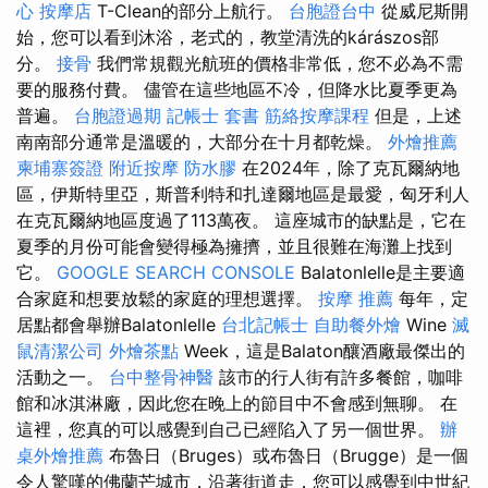
心
按摩店
T-Clean的部分上航行。
台胞證台中
從威尼斯開
始，您可以看到沐浴，老式的，教堂清洗的kárászos部
分。
接骨
我們常規觀光航班的價格非常低，您不必為不需
要的服務付費。 儘管在這些地區不冷，但降水比夏季更為
普遍。
台胞證過期
記帳士 套書
筋絡按摩課程
但是，上述
南南部分通常是溫暖的，大部分在十月都乾燥。
外燴推薦
柬埔寨簽證
附近按摩
防水膠
在2024年，除了克瓦爾納地
區，伊斯特里亞，斯普利特和扎達爾地區是最愛，匈牙利人
在克瓦爾納地區度過了113萬夜。 這座城市的缺點是，它在
夏季的月份可能會變得極為擁擠，並且很難在海灘上找到
它。
GOOGLE SEARCH CONSOLE
Balatonlelle是主要適
合家庭和想要放鬆的家庭的理想選擇。
按摩 推薦
每年，定
居點都會舉辦Balatonlelle
台北記帳士
自助餐外燴
Wine
滅
鼠清潔公司
外燴茶點
Week，這是Balaton釀酒廠最傑出的
活動之一。
台中整骨神醫
該市的行人街有許多餐館，咖啡
館和冰淇淋廠，因此您在晚上的節目中不會感到無聊。 在
這裡，您真的可以感覺到自己已經陷入了另一個世界。
辦
桌外燴推薦
布魯日（Bruges）或布魯日（Brugge）是一個
令人驚嘆的佛蘭芒城市，沿著街道走，您可以感覺到中世紀