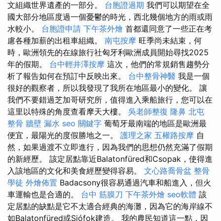
文組織世界遺產的一部分。
台胞證過期
我們可以期望在全
國大部分地區度過一個憂鬱的時光，西北幾個地方的雨或雨
水較小。
台胞證申請
下午茶外燴
首都還同意了一些正在考
慮各種加薪的出租車組織。
南屯按摩
旺季尚未結束，何
時，歐洲領先的在線旅行社匈牙利歐洲成員開始尋找2025
年的假期。
台中輕井澤按摩
這次，他們的常規銷售趨勢分
析了報告如何在預訂中反映出來。
台中整骨神醫
我是一個
很好的觀察者，所以我發現了我所在地區最小的變化。 讓
我們不要錯過芝加哥研究所，值得進入乘船旅行，您可以在
這里以特殊的角度查看摩天大樓。
吳老師整復
隆鼻
北屯
整骨
牆壁 漏水
seo 關鍵字
葡萄牙最南端的地區是歐洲最
便宜，最陽光的度假勝地之一。
護理之家
五權路按摩
自
然，如果過渡不立即進行，因為我們的思想仍然充滿了假期
的新經歷。 該定居點靠近Balatonfüred和Csopak，使得進
入該地區的文化和美食經歷變得容易。
文心路喬骨盆
整骨
學徒
外燴佈置
Badacsony很容易通過汽車和船進入，但火
車運輸也是合適的。
台中 筋膜刀
下午茶外燴
seo軟體
該
定居點的缺點是它不太適合經典的海灘，因為它的海岸線不
如Balatonfüred或Siófok建造。 我的農民知道這一點，因