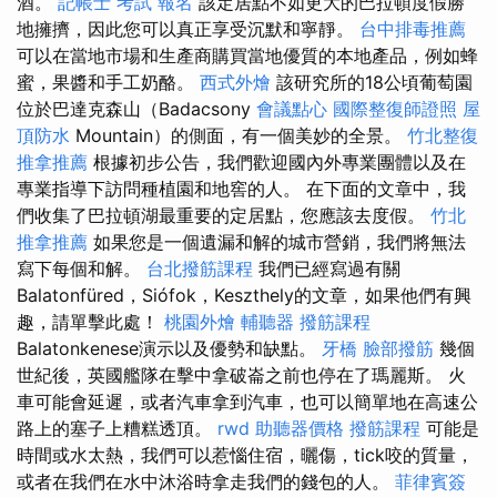
酒。
記帳士 考試 報名
該定居點不如更大的巴拉頓度假勝
地擁擠，因​​此您可以真正享受沉默和寧靜。
台中排毒推薦
可以在當地市場和生產商購買當地優質的本地產品，例如蜂
蜜，果醬和手工奶酪。
西式外燴
該研究所的18公頃葡萄園
位於巴達克森山（Badacsony
會議點心
國際整復師證照
屋
頂防水
Mountain）的側面，有一個美妙的全景。
竹北整復
推拿推薦
根據初步公告，我們歡迎國內外專業團體以及在
專業指導下訪問種植園和地窖的人。 在下面的文章中，我
們收集了巴拉頓湖最重要的定居點，您應該去度假。
竹北
推拿推薦
如果您是一個遺漏和解的城市營銷，我們將無法
寫下每個和解。
台北撥筋課程
我們已經寫過有關
Balatonfüred，Siófok，Keszthely的文章，如果他們有興
趣，請單擊此處！
桃園外燴
輔聽器
撥筋課程
Balatonkenese演示以及優勢和缺點。
牙橋
臉部撥筋
幾個
世紀後，英國艦隊在擊中拿破崙之前也停在了瑪麗斯。 火
車可能會延遲，或者汽車拿到汽車，也可以簡單地在高速公
路上的塞子上糟糕透頂。
rwd
助聽器價格
撥筋課程
可能是
時間或水太熱，我們可以惹惱住宿，曬傷，tick咬的質量，
或者在我們在水中沐浴時拿走我們的錢包的人。
菲律賓簽