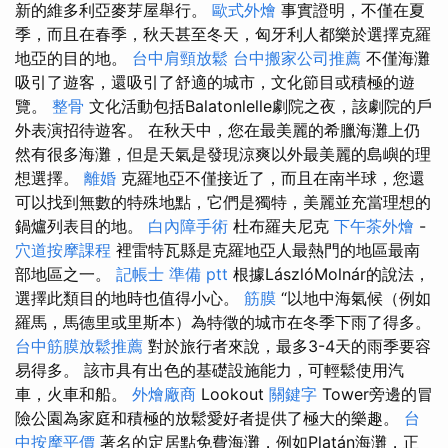
新的維多利亞麥芽屋舉行。
歐式外燴
事實證明，不僅在夏
季，而且在春季，秋天甚至冬天，匈牙利人都樂於選擇克羅
地亞的目的地。
台中肩頸放鬆
台中搬家公司推薦
不僅海灘
吸引了遊客，還吸引了舒適的城市，文化節目或積極的遊
覽。
整骨
文化活動包括Balatonlelle劇院之夜，該劇院的戶
外表演招待遊客。 在秋天中，您在最美麗的希臘海灘上仍
然有很多海灘，但是天氣是發現涼爽以外最美麗的島嶼的理
想選擇。
離婚
克羅地亞不僅接近了，而且在南半球，您還
可以找到無數的特殊地點，它們是獨特，美麗並充當理想的
鍋爐列表目的地。
白內障手術
杜布羅夫尼克
下午茶外燴
-
穴道按摩課程
裡雷特瓦縣是克羅地亞人最熱門的地區最南
部地區之一。
記帳士 準備 ptt
根據LászlóMolnár的說法，
選擇此類目的地時也值得小心。
筋膜
“以地中海氣候（例如
羅馬，馬德里或里斯本）為特徵的城市在冬季下雨了得多。
台中筋膜放鬆推薦
對於旅行者來說，最多3-4天的雨季要容
易得多。 該市具有出色的基礎設施能力，可輕鬆使用汽
車，火車和船。
外燴廠商
Lookout
關鍵字
Tower旁邊的冒
險公園為家庭和積極的放鬆愛好者提供了極大的樂趣。
台
中按摩平價
著名的定居點免費海灘，例如Platán海灘，正