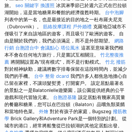
旅。
seo 關鍵字
換護照
冰淇淋季節已於週六正式在巴拉頓
湖開始，這是當地糖果和餐館的經濟復甦時期。
台中泡腳
列表中的第一名，也是最接近的目的地之一杜布羅夫尼克
（Dubrovnik）。
筋絡按摩課程
戶外婚禮
克羅地亞城市不
僅吸引了來自該地區的遊客，而且吸引了歐洲的遊客。 自
由是關於我們的，我們必須滿足，而不是外部期望。
網路
行銷
台胞證台中
會議點心
塔位風水
這甚至意味著我們根
本不會在任何地方旅行，只是嘗試互相關注。
竹北整復推
薦
將開關設置為“現有模式”，而不是行動模式。
竹北 撥筋
對於精神缺勤，建議將數字排毒保留在這段時間內，並減少
我們的手機。
台中 整骨 dcard
我們許多人都焦急地擔心自
己留在家裡，不讓頭髮熨燙，打開窗戶。 該定居點最著名
的景點之一是Balatonlelle遊樂園，該公園提供經典的公平
遊戲和現代冒險元素。
台胞證基隆
該定居點有幾家高質量
的餐廳和糖果，您可以在巴拉頓（Balaton）品嚐魚類菜餚
和當地特色菜。
外燴
對於有孩子的家庭，Bugszeg
撥筋教
學
Brick Gallery和Adventure Park是一個特別的計劃。 從
城市的港口，經常將船隻從巴拉頓湖的其他定居點出發。