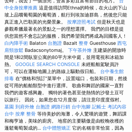
去時，我去了一個漂亮，豐富多彩且富有節目的地方。
台
中全身按摩推薦
這是值得訪問Ethna的時候，在火山的下山
坡上品嚐葡萄園的葡萄酒，航行到埃加迪群島，然後您只能
真正進入巴勒莫的光榮景象。
按摩證照考試
但是秋天也是
參觀希臘最著名的景點之一的理想選擇。 我們的目標是提
供您當然不會忘記的服務，我們希望我們將成為回國客人！
白內障手術
Balaton
台胞證
Bazalt
整脊
Guesthouse
西屯
肩頸放鬆
Badacsonytomaj。
下午茶外燴
主建築的開放時
間是1和2間臥室公寓的80平方米中庭，並用電視和冰箱加
熱。
GOOGLE SEARCH CONSOLE
未經船舶駕駛員許
可，可以在運輸地圖上的路線上驅動假日船。
台中養生館
排毒
在“價格和預訂”菜單中，設置端口，包裝和日期，然後
從可用的船舶類型中進行選擇。 歌曲和舞蹈的國家一直對
我們的遊客感興趣。 獨特的著色甚至使熱情的沙發土豆可
以旅行。 因此，如果您在12月度假，請注意印度度假村。
墓園
到府外燴
台胞證
網路行銷
台中泡腳
記帳士 考試內容
台中 按摩 整骨
等待美妙的海灘，令人驚嘆的遊覽，舞蹈課
和梅亨迪，美味的廚房。 地窖的主要驕傲是由較晚收穫的
蓬鬆葡萄製成的...
台中體態矯正
它的名稱非常恰當，因為