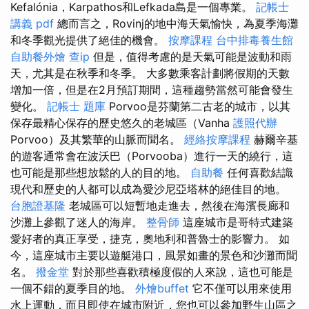
Kefalónia，Karpathos和Lefkada島是一個專業。
記帳士
講義 pdf
總而言之，Rovinj的地中海天氣愉快，為夏季海灘
和冬季觀光提供了絕佳的機會。
按摩課程
台中排毒養生館
自助餐外燴
查ip
但是，值得考慮的是天氣可能是波動和雨
天，尤其是在秋季和冬季。 大多數乘客計劃將假期的天數
增加一倍，但是在2月預訂期間，這種趨勢當然可能會發生
變化。
記帳士 題庫
Porvoo是芬蘭第二古老的城市，以其
保存最精心保存的歷史悠久的老城區（Vanha
護照代辦
Porvoo）及其繁華的山脈而聞名。
經絡按摩課程
赫爾辛基
的遊客通常會在波沃巴（Porvooba）進行一天的繞行，這
也可能是那些想放鬆的人的目的地。
自助餐
任何喜歡結識
現代和歷史的人都可以成為愛沙尼亞塔林的絕佳目的地。
台胞證基隆
老城區可以短暫地走進去，然後在海濱長廊和
沙灘上參觀了迷人的海岸。
整骨師
這座城市是哥特式建築
愛好者的真正享受，捷克，奧地利和普魯士的影響力。 如
今，這座城市主要以遊艇港口，風景如畫的景色和沙灘而聞
名。
撥金堂
對於那些喜歡積極度假的人來說，這也可能是
一個不錯的夏季目的地。
外燴buffet
它不僅可以用來使用
水上運動，而且即使在城市附近，您也可以參加野生山區之