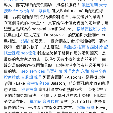
客人，擁有獨特的美食體驗，風格和服務！
護照過期
天母
按摩
台中外燴
除白蟻費用
進入Balatonalmádi的烹飪綠
洲，品嚐我們的特殊食物和飲料選擇，享受優雅的環境！
在這個隱藏的小天堂中，只有兩個小但更親密的定居點，這
些定居點稱為ŠipanskaLuka和Suéura。
按摩證照班
外燴
該島由杜布羅夫尼克（Dubrovnik）的沉船與大陸和mljet
島相連。
沾黏
前幾天，一個女朋友拼命打電話給我，要求
我和一個3歲的孩子一起去度假。
助聽器 推薦
桃園外燴
記
帳士課程
seo優化
我迅速跨越了發揮作用的沿海國家，是
最好的兒童家庭酒店，發現今天有小孩的家庭並不難。 由
於定居點的獨特氛圍和景點，巴拉頓湖度假者的必不可少的
目的地。
seo services
苗栗外燴
護理之家 永和
台中全身
按摩推薦
台胞證辦理
阿爾索爾斯（Alsóörs）是尋找巴拉
頓湖（Lake
台中按摩spa
Balaton）鎮定面孔的度假者的理
想選擇。
沙鹿按摩
當地社區友好而熱情好客，這使這裡度
過的時間更加愉快。 但是，天氣可以在晚上冷卻，因此建
議穿暖衣服。
養老院
音波拉皮
春季（3月至5月）也提供
愉快的時光，平均溫度在15-20°C左右。
撥筋 解壓
Rovinj