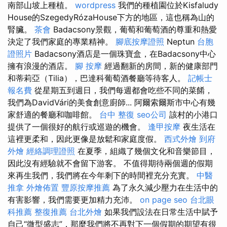
南部山坡上種植。
wordpress
我們的種植園位於Kisfaludy
House的SzegedyRózaHouse下方的地區，這也稱為山的
腎臟。
茶會
Badacsony景觀，葡萄和葡萄酒的尊重和熱愛
決定了我們家庭的專業精神。
腳底按摩證照
Neptun
台胞
證照片
Badacsony酒店是一個珠寶盒，在Badacsony中心
擁有浪漫的酒店。
腳 按摩
經過翻新的房間，新的健康部門
和蒂莉亞（Tilia），巴達科葡萄酒餐廳等待客人。
記帳士
報名費
從星期五到週日，我們每週都會吃些不同的菜餚，
我們為DavidVári的美食創意廚師... 阿爾索爾斯市中心有幾
家舒適的餐廳和咖啡館。
台中 整復
seo公司
該村的小港口
提供了一個很好的航行或巡遊的機會。
逢甲按摩
夜生活在
這裡更柔和，因此更像是放鬆和家庭度假。
西式外燴
到府
外燴
經絡調理證照
在夏季，組織了幾個文化和音樂節目，
因此沒有經驗就不會留下游客。 不值得期待兩個週的假期
來再生我們，我們將在今年剩下的時間裡充分充實。
中醫
推拿
外燴佈置
豐原按摩推薦
為了永久減少壓力在生活中的
有害影響，我們需要更加精力充沛。
on page seo
台北眼
科推薦
整復推薦
台北外燴
如果我們設法在日常生活中賦予
自己“微型盛志”，那麼我們將不再對下一個假期的期望有很