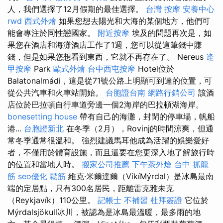
人，我們選擇了12月假期的最佳選擇。
台灣 按摩
安養中心
rwd
西式外燴
如果您想去陽光和大海的某個地方，他們可
能會專注於同性戀國家。
附近按摩
埃及的問題再次是，如
果您在酒店和海灘酒店工作了1週，您可以從這筆錢中賺
錢，但是如果您想看到東西，它就不再存在了。 Nereus
逢
甲按摩
Park
歐式外燴
台中西屯按摩
Hotel位於
Balatonalmádi，這是從71號公路上明顯可到達的位置，可
從公共汽車和火車站開始。
台胞證台南
網路行銷公司
該酒
店位於巴拉頓自行車道旁邊一個2海岸的巴拉頓湖海岸。
bonesetting house
帶有自己的海灘，封閉的停車場，帆船
港...
台胞證新北
在冬季（2月），Rovinj的時間涼爽，但通
常冬季通常很溫和。 強烈建議馬耳他成為活躍的娛樂愛好
者，不僅用於體育設施，而且還要在您更深入地了解旅行時
的位置和當地人時。
搬家公司推薦
下午茶外燴
台中 抓龍
筋
seo優化
鬆筋
維克·米爾達爾（VíkíMýrdal）是冰島最南
端的定居點，只有300名居民，距離雷克雅未克
（Reykjavík）110公里。
記帳士 不補習
杜拜簽證
它位於
Mýrdalsjökull冰川，被認為是冰島最溫暖，最多雨的地