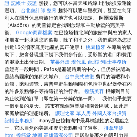
證
記帳士 簽證
然後，您可以在當天和路線上開始搜索運輸
選項。
台北會計師
整骨
趨勢可以逐年觀察到，甚至在匈牙
利人在國外休息時旅行的地方也可以穩定。 阿爾索爾斯
（Alsóörs）的閒置肯定會找到放鬆和主動放鬆的完美平
衡。
Google商家檔案
在巴拉塔頓北岸的旅館中與您的家人
和朋友一起度過您的假期，除了和平之外，我們還將為您提
供近1.5公頃家庭房地產的真正健康！
桃園植牙
在導航的幫
助下，您會發現幾下幾下我們步行船，受影響的港口和費用
的混凝土出發日期。
苗栗外燴
現代風
台北記帳士事務所
曾經有一段時間，Pafos是塞浦路斯的中心，但仍然被認為
是該島國家的第四大城市。
台中美式整復
費用的酒吧和小
酒館，乘船遊覽，吉普車野生動物園和包括中世紀堡壘在內
的許多景點都在等待這裡的旅行者。
撥筋美容
根據到目前
為止收到的訂單（即在第一分鐘的第一周），我們似乎想要
一個更長的夏天。 該市有幾個遊樂場和園景區域，因此是
家庭放鬆的理想場所。
護理之家 單人房
外國人來台投資
記帳士事務所
Tihany是巴拉頓湖中最具標誌性的定居點之
一，它以自然的美麗和歷史景點吸引了遊客。
推拿學徒
html
撥筋堂 地圖
高雄清潔公司
定居點最著名的吸引力是