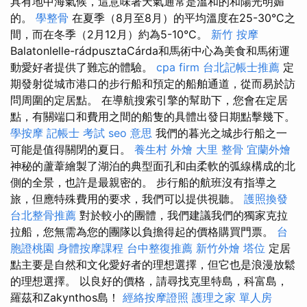
具有地中海氣候，這意味著天氣通常是溫和的和陽光明媚
的。
學整骨
在夏季（8月至8月）的平均溫度在25-30°C之
間，而在冬季（2月12月）約為5-10°C。
新竹 按摩
Balatonlelle-rádpusztaCárda和馬術中心為美食和馬術運
動愛好者提供了難忘的體驗。
cpa firm
台北記帳士推薦
定
期發射從城市港口的步行船和預定的船舶通道，從而易於訪
問周圍的定居點。 在導航搜索引擎的幫助下，您會在定居
點，有關端口和費用之間的船隻的具體出發日期點擊幾下。
學按摩
記帳士 考試
seo 意思
我們的暮光之城步行船之一
可能是值得關閉的夏日。
養生村
外燴
大里 整骨
宜蘭外燴
神秘的蘆葦繪製了湖泊的典型面孔和由柔軟的弧線構成的北
側的全景，也許是最親密的。 步行船的航班沒有指導之
旅，但應特殊費用的要求，我們可以提供視聽。
護照換發
台北整骨推薦
對於較小的團體，我們建議我們的獨家克拉
拉船，您無需為您的團隊以負擔得起的價格購買門票。
台
胞證桃園
身體按摩課程
台中整復推薦
新竹外燴
塔位
定居
點主要是自然和文化愛好者的理想選擇，但它也是浪漫放鬆
的理想選擇。 以良好的價格，請尋找克里特島，科富島，
羅茲和Zakynthos島！
經絡按摩證照
護理之家 單人房