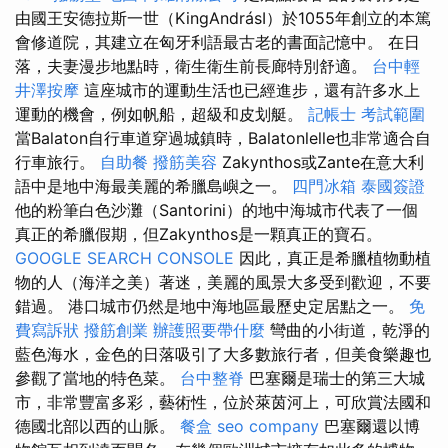
由國王安德拉斯一世（KingAndrásI）於1055年創立的本篤
會修道院，其建立在匈牙利語最古老的書面記憶中。 在日
落，夫妻漫步地點時，衛生衛生前長廊特別舒適。
台中輕
井澤按摩
這座城市的運動生活也已經進步，還有許多水上
運動的機會，例如帆船，超級和皮划艇。
記帳士 考試範圍
當Balaton自行車道穿過城鎮時，Balatonlelle也非常適合自
行車旅行。
自助餐
撥筋美容
Zakynthos或Zante在意大利
語中是地中海最美麗的希臘島嶼之一。
四門冰箱
泰國簽證
他的粉筆白色沙灘（Santorini）的地中海城市代表了一個
真正的希臘假期，但Zakynthos是一顆真正的寶石。
GOOGLE SEARCH CONSOLE
因此，真正是希臘植物動植
物的人（海洋之美）著迷，美麗的風景大多受到歡迎，不要
錯過。 港口城市仍然是地中海地區最歷史定居點之一。
免
費寫訴狀
撥筋創業
辦護照要帶什麼
彎曲的小街道，乾淨的
藍色海水，金色的日落吸引了大多數旅行者，但美食樂趣也
參觀了當地的特色菜。
台中整脊
巴塞爾是瑞士的第三大城
市，非常豐富多彩，藝術性，位於萊茵河上，可欣賞法國和
德國北部以西的山脈。
餐盒
seo company
巴塞爾還以博