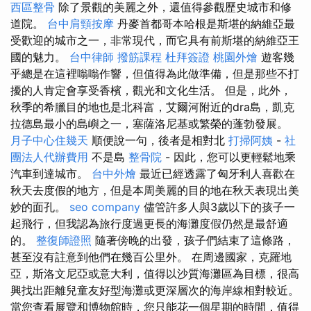
西區整骨
除了景觀的美麗之外，還值得參觀歷史城市和修
道院。
台中肩頸按摩
丹麥首都哥本哈根是斯堪的納維亞最
受歡迎的城市之一，非常現代，而它具有前斯堪的納維亞王
國的魅力。
台中律師
撥筋課程
杜拜簽證
桃園外燴
遊客幾
乎總是在這裡嗡嗡作響，但值得為此做準備，但是那些不打
擾的人肯定會享受香檳，觀光和文化生活。 但是，此外，
秋季的希臘目的地也是北科富，艾爾河附近的dra島，凱克
拉德島最小的島嶼之一，塞薩洛尼基或繁榮的蓬勃發展。
月子中心住幾天
順便說一句，後者是相對北
打掃阿姨
-
社
團法人代辦費用
不是島
整骨院
- 因此，您可以更輕鬆地乘
汽車到達城市。
台中外燴
最近已經透露了匈牙利人喜歡在
秋天去度假的地方，但是本周美麗的目的地在秋天表現出美
妙的面孔。
seo company
儘管許多人與3歲以下的孩子一
起飛行，但我認為旅行度過更長的海灘度假仍然是最舒適
的。
整復師證照
隨著傍晚的出發，孩子們結束了這條路，
甚至沒有註意到他們在幾百公里外。 在周邊國家，克羅地
亞，斯洛文尼亞或意大利，值得以沙質海灘區為目標，很高
興找出距離兒童友好型海灘或更深層次的海岸線相對較近。
當您查看展覽和博物館時，您只能花一個星期的時間，值得