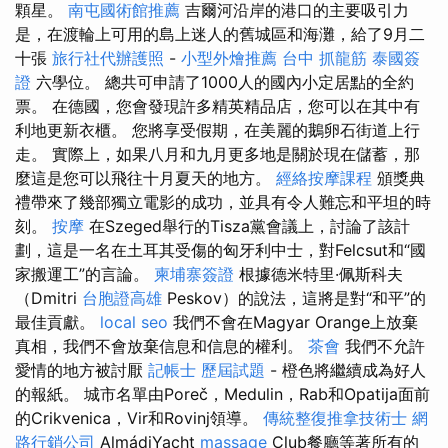
顆星。
南屯國術館推薦
吉爾河沿岸的港口的主要吸引力
是，在渡輪上可用的島上迷人的舊城區和海灘，給了9月二
十張
旅行社代辦護照
-
小型外燴推薦
台中 抓龍筋
泰國簽
證
六學位。 總共可申請了1000人的國內小定居點的全約
票。 在德國，您會發現許多精英精品店，您可以在其中有
利地更新衣櫃。 您將享受假期，在美麗的鵝卵石街道上行
走。 實際上，如果八月和九月更多地是關於現在儲蓄，那
麼這是您可以飛往十月夏天的地方。
經絡按摩課程
頒獎典
禮帶來了幾部獨立電影的成功，並具有令人難忘和平坦的時
刻。
按摩
在Szeged舉行的Tisza黨會議上，討論了該計
劃，這是一名在土耳其受傷的匈牙利中士，對Felcsut和“國
家搬運工”的言論。
柬埔寨簽證
根據德米特里·佩斯科夫
（Dmitri
台胞證高雄
Peskov）的說法，這將是對“和平”的
最佳貢獻。
local seo
我們不會在Magyar Orange上放棄
真相，我們不會放棄信息和信息的權利。
茶會
我們不允許
愛情的地方被討厭
記帳士 歷屆試題
- 橙色將繼續成為好人
的報紙。 城市名單由Poreč，Medulin，Rab和Opatija面前
的Crikvenica，Vir和Rovinj領導。
傳統整復推拿技術士
網
路行銷公司
AlmádiYacht
massage
Club餐廳等著所有的