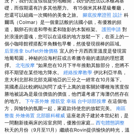
況下，我們去度假或徒勞地離開，我們的想法以冰櫃為基
礎，而假期還有許多其他壓力。 有15個米其林星級餐廳，
您還可以組織一次獨特的美食之旅。
腳底按摩證照
設計
科
爾瑪（Colmar）是一個童話般的法國小鎮，有優雅的頻
道，鵝卵石街道和帶有柔和陰影的木製框架。
護照申請
對
於浪漫的靈魂，您可以在這樣的地方放鬆一下，在茶上的一
個小咖啡館裡搭配羊角麵包早餐，然後發現很棒的區域。
后里推拿
buffet外燴價格
宜人的十月西西里溫度是發現當
地葡萄園，神秘的沿海村莊或古希臘寺廟的遺蹟的理想選
擇。
北屯按摩
“如果您在10月下半年推動其餘部分，您將不
得不期望在某些地方降水。
經絡按摩教學
伊比利亞半島，
意大利北部和北部克羅地亞的三分之一經常在10月落下。
英國產品比較網站詢問了成千上萬的遊客關於哪種海濱度假
勝地被認為是最佳價值的價值，他們還考慮了海灘仍然存在
的地方。
下午茶外燴
撥筋堂 幸福
台中頭部按摩
在這個地
方，與愉快的氛圍一起，家庭款待使您的放鬆完美。
南區
整復
外燴佈置
北部眼科權威
這座老房子建於本世紀初，是
一間翻新後兩床的浴室房間，優雅但家庭...
西屯體態調整
秋天的月份（9月至11月）繼續在Rovin提供愉快的時光，溫