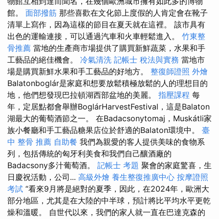
物館互相到達而聞名，在幾個歐洲城市擁有如此多的博物
館。
面部撥筋
那些喜歡在文化節上度假的人肯定會在靴子
清單上寫作，因為這樣的節目在夏天就在這裡。 該市具有
出色的運輸連接，可以通過汽車和火車輕鬆進入。
竹東整
骨推薦
當地的生產商市場提供了購買新鮮蔬菜，水果和手
工藝品的絕佳機會。
冷氣清洗
記帳士 稅法與實務
當地市
場是購買新鮮水果和手工藝品的好地方。
整復師證照
外燴
Balatonboglár是家庭和想要放鬆積極放鬆的人的理想目的
地，他們想發現巴拉頓湖西部盆地的美麗。
指壓課程
每
年，定居點都會舉辦BoglárHarvestFestival，這是Balaton
湖最大的葡萄酒節之一。 在Badacsonytomaj，Muskátli家
族小餐廳和手工藝品糖果店位於舒適的Balaton環境中。
臺
中 整骨 推薦
自助餐
我們為親愛的客人提供美味的食物系
列，包括傳統的匈牙利美食和我們自己釀酒廠的
Badacsony多汁葡萄酒。
記帳士 考題
聚會的家庭驚喜，生
日慶祝活動，公司...
高級外燴
養生整復推廣中心
按摩證照
考試
“看來9月將是絕對的夏季，因此，在2024年，歐洲大
部分地區，尤其是在大陸的中半球，預計將比平均水平更乾
燥和溫暖。 自世代以來，我們的家人就一直在巴達克森的