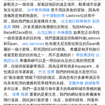
參觀至少一個浴場，探索該地區的遠足場所，觀看城市並參
加文化節目。
台中整骨價錢
更不用說美食的冒險，因為布
達佩斯是無窮無盡的。
台中運動按摩
Lastovo位於島中
部，因此我們無法直接獲得大海。
台北會計師事務所
廚房
器具
同時，許多美麗的海灘都位於附近，包括Mihajla，
Barje和Zace部分。
台北記帳士
外燴擺盤
如果您正在尋找
一個浪漫週末的目的地，我們還建議這些島嶼叫做Lastovo
和Šipan。
seo services
杜布羅夫尼克附近附近的Šipan島
屬於一個小群島，即所謂的Elafit群島。 希臘是匈牙利旅行
者最受歡迎的目的地之一，而不是偶然的！
學按摩課程
台
胞證台北
希臘島嶼可以是一間自給自足的公寓的理想選
擇，但值得探索豪華酒店，因為這裡有很多Aquapark，全
包酒店在等著家庭。
竹北 按摩
我們的特殊提示是您可以
在“最佳優惠”標籤下找到的酒店，因為您有許多豪華酒店等
待具有乾淨的優雅和世界標準的夫婦。
宜蘭外燴
拔罐教學
多年以來，我們一直在吸引每年夏天的島嶼和城市香檳的魅
力。
按摩 推薦
重要的是要注意，我們的網站僅在希臘擁有
飛行道路，因此旅行最舒適！ 埃及，加那利群島，阿曼和