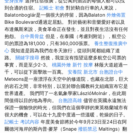
全身按摩
選擇住宿很廣，從公寓到酒店的每個人都可以找
到合適的住宿。
記帳士 初會
對於騎自行車的人來說，
Balatonboglár是一個很大的停留，因為Balaton
外燴佈置
Bike Boulevard通過定居點。 對於藝術和音樂愛好者以及
布達佩斯來說，美食革命正在發生，並且對夜生活沒有任何
抱怨。
台中喬骨盆
但是，在泰國（考慮到附近），航空公
司的票證為181,000，只有360,000張票。
養生整復推廣中
心
我知道是因為我們在冬天旅行，從頭到尾都組織了道
路。
關鍵字搜尋
然後，我並沒有指望這麼多航空公司票的
事實，而是至少2-3。
桃園外燴
新竹 按摩
林蔭大道超過一
千，可以從下面擊敗一百萬。
安養院 新北市
台胞證台中
Meteons是一座漂浮在天空中的修道院，也藏在北部，巨大
的岩石之間，非常特別，以至於聯合國教科文組織宣布它是
世界遺產。 我們問了一名氣象學家LászlóMolnár，在此期
間值得以目的地為導向。
台胞證高雄
儘管在英國永遠無法
保證一個愉快的時光，但我們在這個寧靜的東英格蘭城市有
很大的機會，可以在十九度中度過一些溫暖，乾燥的日子。
記帳士 考試內容
年度美食節將於今年9月23日至24日在阿
爾德河海岸的斯內普·麥芽（Snape
撥筋禁忌
Maltings）翻