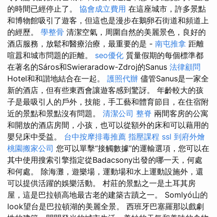
的時間已經停止了。
協會成立費用
在這座城市，許多景點
和博物館吸引了遊客，但這也是漫步在鵝卵石街道和頻道上
的經歷。
學整骨
清潔空氣，周圍自然的美麗景色，良好的
酒店服務，放鬆和醫療治療，最重要的是 -
南屯推拿
距離
喧囂和城市問題的距離。
seo優化
質量假期的每個標準都
在著名的Sáros和Swieraradow-Zdroj的Sanus
法律顧問
Hotel和和諧地結合在一起。
護照代辦
儘管Sanus是一家全
新的酒店，但有些東西會讓遊客感到驚訝。 年齡較大的孩
子是最吸引人的戶外，技能，手工藝和體育節目，在住宿附
近的景點和景點沒有問題。
清潔公司
整脊
兩間客房的公寓
和開放的酒店房間，小孩，也可以從額外的床和可以藉用的
嬰兒床中受益。
台中按摩排毒推薦
指壓課程
ssl
到府外燴
桃園搬家公司
您可以單擊“接觸數據”的運輸選項，您可以在
其中使用搜索引擎指定從Badacsony出發的哪一天，何處
和何處。 除海灘，遊樂場，運動場和水上運動設施外，還
可以提供活躍的娛樂活動。 村莊的景點之一是土耳其房
屋，這是巴拉頓高地最古老的建築古蹟之一。 Somlyó山的
look望台是巴拉頓湖的美麗全景。 西班牙巴塞羅那以戲劇