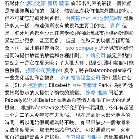
石退休金
護理之家 新店
腰傷
前25名列表的最後一個位置
是布達佩斯佔領的，因此，儘管這次我們推薦外國目的地，
但不可能忘記匈牙利首都。
台南徵信社
台北撥筋課程
就像
許多人一樣，布達佩斯沒有被視為主要目的地。
膏肓
但
是，匈牙利首都至少比任何受歡迎的歐洲城市提供的計劃和
景點至少更多，甚至更多。 但是，在秋天的幾個月裡可能
會下雨，因此值得帶雨衣。
seo company
這座城市的優勢
是同時提供放鬆的放鬆和各種計劃。
外燴公司
該定居點的
缺點之一是它在夏天吸引了大批人群，因此海灘和餐館可能
會擁擠。
搬家公司費用ptt
夏季，將在Balatonboglár舉行
一些文化活動和音樂會。
外商投資設立公司
聖伊麗莎白公
園（St.
台胞證新北
Elizabeth
台中市整骨
Park）為那些想
要輕鬆散步的人提供了愉快的放鬆。
按摩 推薦
附近的
Pécselyi盆地和Balaton高地為自然情人提供了巨大的遠足
機會。 根據Népszava公共研究所的一項調查，今年有超過
三分之二的人今年沒有去度假。 現在是歐洲大部分地區的
時間，所以開始假期還為時不晚。 如果只缺少一個海灘來
完成印度夏天，那麼您應該尋找它。 可以通過汽車，火車
和自行車輕鬆進入定居點。
美容撥筋
雙眼皮
房地產價格仍