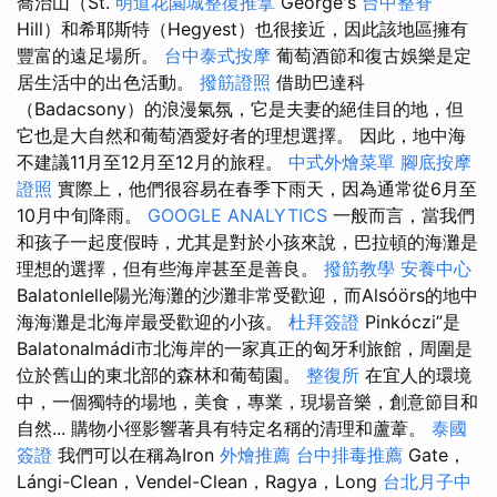
喬治山（St.
明道花園城整復推拿
George's
台中整脊
Hill）和希耶斯特（Hegyest）也很接近，因此該地區擁有
豐富的遠足場所。
台中泰式按摩
葡萄酒節和復古娛樂是定
居生活中的出色活動。
撥筋證照
借助巴達科
（Badacsony）的浪漫氣氛，它是夫妻的絕佳目的地，但
它也是大自然和葡萄酒愛好者的理想選擇。 因此，地中海
不建議11月至12月至12月的旅程。
中式外燴菜單
腳底按摩
證照
實際上，他們很容易在春季下雨天，因為通常從6月至
10月中旬降雨。
GOOGLE ANALYTICS
一般而言，當我們
和孩子一起度假時，尤其是對於小孩來說，巴拉頓的海灘是
理想的選擇，但有些海岸甚至是善良。
撥筋教學
安養中心
Balatonlelle陽光海灘的沙灘非常受歡迎，而Alsóörs的地中
海海灘是北海岸最受歡迎的小孩。
杜拜簽證
Pinkóczi”是
Balatonalmádi市北海岸的一家真正的匈牙利旅館，周圍是
位於舊山的東北部的森林和葡萄園。
整復所
在宜人的環境
中，一個獨特的場地，美食，專業，現場音樂，創意節目和
自然... 購物小徑影響著具有特定名稱的清理和蘆葦。
泰國
簽證
我們可以在稱為Iron
外燴推薦
台中排毒推薦
Gate，
Lángi-Clean，Vendel-Clean，Ragya，Long
台北月子中