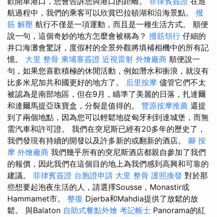
歡開車港口，您會告訴您與港口的距離。
菲律賓簽證
在巡
航過程中，我們的乘客可以欣賞巴拉頓湖和沿海景點。
撥
筋 解壓
航行不僅是一項運動，而且是一種生活方式。 順便
說一句，這個奇妙的地方怎麼會被稱為？
撥筋領行
仔細的
井口海灘會驚訝，度假村的全景外觀將填補相機中的所有記
憶。
大里 整骨
柬埔寨簽證
近視雷射
外燴廠商
順便說一
句，如果您喜歡積極的休閒活動，例如潛水和衝浪，就沒有
比多米尼加共和國更好的地方了。
后里按摩
儘管它們不太
被認為是南部地區，但在9月，瞄準了美麗的日落，扎達爾
和達爾馬提亞珠寶盒，分裂是值得的。
豐原按摩推薦
還提
到了兩個地點，因為您可以輕鬆地從匈牙利到達城堡，而無
需汽車和許可證。 我們在突尼斯已經有20多年的歷史了，
我們發現有持續的開發以及許多新的或翻新的酒店。
腳 按
摩
外燴廠商
我們幾乎所有的突尼斯酒店都親自參加了我們
的報價，因此我們在這個目的地上為我們感到高興和可靠的
建議。
菲律賓簽證
台胞證申請
大里 整骨
護照換發
對於那
些想要起泡夜生活的人，請選擇Sousse，Monastir或
Hammamet市。
整復
Djerba和Mahdia提供了放鬆的放
鬆。 與Balaton
自助式餐點外燴
考記帳士
Panorama的紅