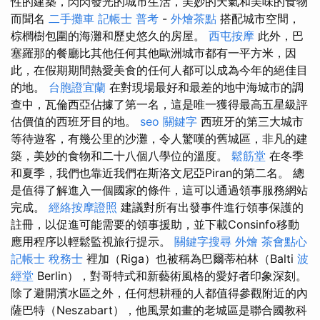
性的建築，閃閃發光的城市生活，美妙的天氣和美味的食物
而聞名
二手攤車
記帳士 普考
-
外燴茶點
搭配城市空間，
棕櫚樹包圍的海灘和歷史悠久的房屋。
西屯按摩
此外，巴
塞羅那的餐廳比其他任何其他歐洲城市都有一平方米，因
此，在假期期間熱愛美食的任何人都可以成為今年的絕佳目
的地。
台胞證宜蘭
在對現場最好和最差的地中海城市的調
查中，瓦倫西亞佔據了第一名，這是唯一獲得最高五星級評
估價值的西班牙目的地。
seo 關鍵字
西班牙的第三大城市
等待遊客，有幾公里的沙灘，令人驚嘆的舊城區，非凡的建
築，美妙的食物和二十八個八學位的溫度。
鬆筋堂
在冬季
和夏季，我們也靠近我們在斯洛文尼亞Piran的第二名。 總
是值得了解進入一個國家的條件，這可以通過領事服務網站
完成。
經絡按摩證照
建議對所有出發事件進行領事保護的
註冊，以促進可能需要的領事援助，並下載Consinfo移動
應用程序以輕鬆監視旅行提示。
關鍵字搜尋
外燴
茶會點心
記帳士 稅務士
裡加（Riga）也被稱為巴爾蒂柏林（Balti
波
經堂
Berlin），對哥特式和新藝術風格的愛好者印象深刻。
除了避開濱水區之外，任何想耕種的人都值得參觀附近的內
薩巴特（Neszabart），他風景如畫的老城區是聯合國教科