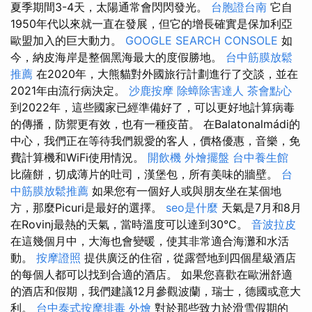
夏季期間3-4天，太陽通常會閃閃發光。
台胞證台南
它自
1950年代以來就一直在發展，但它的增長確實是保加利亞
歐盟加入的巨大動力。
GOOGLE SEARCH CONSOLE
如
今，納皮海岸是整個黑海最大的度假勝地。
台中筋膜放鬆
推薦
在2020年，大熊貓對外國旅行計劃進行了交談，並在
2021年由流行病決定。
沙鹿按摩
除蟑除害達人
茶會點心
到2022年，這些國家已經準備好了，可以更好地計算病毒
的傳播，防禦更有效，也有一種疫苗。 在Balatonalmádi的
中心，我們正在等待我們親愛的客人，價格優惠，音樂，免
費計算機和WiFi使用情況。
開飲機
外燴擺盤
台中養生館
比薩餅，切成薄片的吐司，漢堡包，所有美味的牆壁。
台
中筋膜放鬆推薦
如果您有一個好人或與朋友坐在某個地
方，那麼Picuri是最好的選擇。
seo是什麼
天氣是7月和8月
在Rovinj最熱的天氣，當時溫度可以達到30°C。
音波拉皮
在這幾個月中，大海也會變暖，使其非常適合海灘和水活
動。
按摩證照
提供廣泛的住宿，從露營地到四個星級酒店
的每個人都可以找到合適的酒店。 如果您喜歡在歐洲舒適
的酒店和假期，我們建議12月參觀波蘭，瑞士，德國或意大
利。
台中泰式按摩排毒
外燴
對於那些致力於滑雪假期的