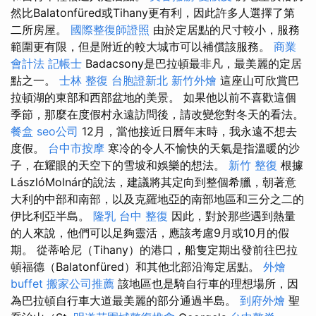
然比Balatonfüred或Tihany更有利，因此許多人選擇了第
二所房屋。
國際整復師證照
由於定居點的尺寸較小，服務
範圍更有限，但是附近的較大城市可以補償該服務。
商業
會計法 記帳士
Badacsony是巴拉頓最非凡，最美麗的定居
點之一。
士林 整復
台胞證新北
新竹外燴
這座山可欣賞巴
拉頓湖的東部和西部盆地的美景。 如果他以前不喜歡這個
季節，那麼在度假村永遠訪問後，請改變您對冬天的看法。
餐盒
seo公司
12月，當他接近日曆年末時，我永遠不想去
度假。
台中市按摩
寒冷的令人不愉快的天氣是指溫暖的沙
子，在耀眼的天空下的雪坡和娛樂的想法。
新竹 整復
根據
LászlóMolnár的說法，建議將其定向到整個希臘，朝著意
大利的中部和南部，以及克羅地亞的南部地區和三分之二的
伊比利亞半島。
隆乳
台中 整復
因此，對於那些遇到熱量
的人來說，他們可以足夠靈活，應該考慮9月或10月的假
期。 從蒂哈尼（Tihany）的港口，船隻定期出發前往巴拉
頓福德（Balatonfüred）和其他北部沿海定居點。
外燴
buffet
搬家公司推薦
該地區也是騎自行車的理想場所，因
為巴拉頓自行車大道最美麗的部分通過半島。
到府外燴
聖