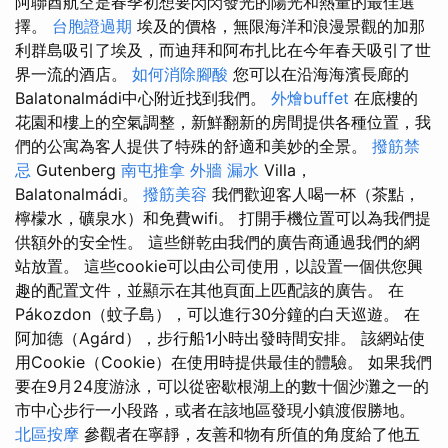
阿聯酋航空是春季初想要閃閃發光的陽光和熱量的最佳選
擇。
台胞證過期
埃及的價格，無限海洋和浪漫景觀的加那
利群島吸引了埃及，而迪拜和阿布扎比在今年春天吸引了世
界一流的酒店。
如何消除腳酸
您可以在沿海海濱長廊的
Balatonalmádi中心附近找到我們。
外燴buffet
在底樓的
花園和樓上的空氣調整，新鮮翻新的房間提供各種位置，我
們的公寓為客人提供了特殊的舒適和美妙的全景。
撥筋禁
忌
Gutenberg
南屯推拿
外牆 漏水
Villa，
Balatonalmádi。
撥筋美容
我們歡迎客人喝一杯（茶點，
檸檬水，礦泉水）和免費wifi。 打開手機位置可以為我們提
供額外的安全性。 這些餅乾由我們的廣告商通過我們的網
站放置。 這些cookie可以由公司使用，以設置一個供您興
趣的配置文件，並顯示在其他頁面上匹配該的廣告。 在
Pákozdon（蚊子島），可以進行30分鐘的白天巡遊。 在
阿加德（Agárd），步行船1小時出發時間安排。 該網站使
用Cookie（Cookie）在使用時提供最佳的體驗。 如果我們
要在9月24度游泳，可以從密歇根湖上的數十個沙灘之一的
市中心步行一小段路，或者在該地區發現小鎮渡假勝地。
北區按摩
參觀者在寧靜，友善和物有所值的角度給了他五