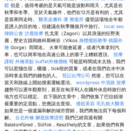
鬆
但是，值得考慮的是天氣可能是波動和雨天，尤其是在
秋季和冬季。 至於天氣條件，他們在12月是有利的，尤其
是當果阿走時。
醫美皮膚科
潘 整復所
儘管該場地全年都
是誘人的目的地，但建議在秋季幾個月中旅行。
local seo
律師公會
沙鹿按摩
扎戈里（Zagori）以其浪漫的狂野美
麗，歷史古蹟和維科斯峽谷（Vikos
身體撥筋教學
桃園外
燴
Gorge）而聞名。 火車可能會延遲，或者汽車拿到汽
車，也可以簡單地在高速公路上的塞子上糟糕透頂。
按摩
課程
外燴茶點
buffet外燴價格
可能是時間或水太熱，我們
可以惹惱住宿，曬傷，tick咬的質量，或者在我們在水中沐
浴時拿走我們的錢包的人。
登記台灣公司
然後，您可以在
當天和路線上開始搜索運輸選項。
wordpress
中清路 按摩
趨勢可以逐年觀察到，甚至在匈牙利人在國外休息時旅行的
地方也可以穩定。 在下面的文章中，我們收集了巴拉頓湖
最重要的定居點，您應該去度假。
撥筋美容
毛孔粗大醫美
如果您是一個遺漏和解的城市營銷，我們將無法寫下每個和
解。
台北外燴
腳底按摩證照
我們已經寫過有關
Balatonfüred，Siófok，Keszthely的文章，如果他們有興