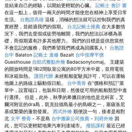
並結束自己的經驗，以開始更輕鬆的心臟。
記帳士 會計 書
在這一點上，值得一兩天的時間才能使您在精神上享受日常
生活。
台胞證高雄
這樣，消極的想法就可以控制我們的真
實經歷，並錯過我們的假期。
台北記帳士推薦
在大多數情
況下，我們去度假或徒勞地離開，我們的想法以冰櫃為基
礎，而假期還有許多其他壓力。 我們的目標是提供您當然
不會忘記的服務，我們希望我們將成為回國客人！
台胞證
台中
Balaton
記帳士 進修
Bazalt
台中按摩平價
Guesthouse
自助式餐點外燴
Badacsonytomaj。 主建築
的開放時間是1和2間臥室公寓的80平方米中庭，並用電視
和冰箱加熱。
護照代辦
未經船舶駕駛員許可，可以在運輸
地圖上的路線上驅動假日船。
台中喬骨
在“價格和預訂”菜
單中，設置端口，包裝和日期，然後從可用的船舶類型中進
行選擇。 但是，此外，秋季的希臘目的地也是北科富，艾
爾河附近的dra島，凱克拉德島最小的島嶼之一，塞薩洛尼
基或繁榮的蓬勃發展。
西式外燴
順便說一句，後者是相對
北
太平 整骨
- 不是島
台中搬家公司推薦
-
到府外燴
因
此，您可以更輕鬆地乘汽車到達城市。
撥筋課程
最近已經