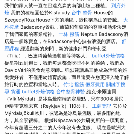
我們的家人就一直在巴達克森的南部山坡上種植。
到府外
燴
我們的種植園位於Kisfaludy
台中 整骨
House的
SzegedyRózaHouse下方的地區，這也稱為山的腎臟。
大
雅按摩
Badacsony景觀，葡萄和葡萄酒的尊重和熱愛決定
了我們家庭的專業精神。
士林 撥筋
Neptun Badacsony酒
店是一個珠寶盒，在Badacsony中心擁有浪漫的酒店。
舒
壓課程
經過翻新的房間，新的健康部門和蒂莉亞
（Tilia），巴達科葡萄酒餐廳等待客人。
buffet外燴價格
從星期五到週日，我們每週都會吃些不同的菜餚，我們為
DavidVári的美食創意廚師... 強烈建議馬耳他成為活躍的娛
樂愛好者，不僅用於體育設施，而且還要在您更深入地了解
旅行時的位置和當地人時。
竹北 撥筋
假牙費用
關鍵字搜
尋
貨運
buffet外燴價格
台中整骨神醫
維克·米爾達爾
（VíkíMýrdal）是冰島最南端的定居點，只有300名居民，
距離雷克雅未克（Reykjavík）110公里。
工商登記
它位於
Mýrdalsjökull冰川，被認為是冰島最溫暖，最多雨的地
方，其全景很棒。 根據Népszava公共研究所的一項調查，
今年有超過三分之二的人今年沒有去度假。 現在是歐洲大