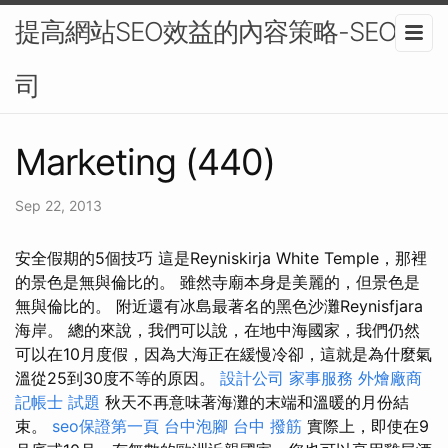
提高網站SEO效益的內容策略-SEO公
司
Marketing (440)
Sep 22, 2013
安全假期的5個技巧 這是Reyniskirja White Temple，那裡
的景色是無與倫比的。 雖然寺廟本身是美麗的，但景色是
無與倫比的。 附近還有冰島最著名的黑色沙灘Reynisfjara
海岸。 總的來說，我們可以說，在地中海國家，我們仍然
可以在10月度假，因為大海正在緩慢冷卻，這就是為什麼氣
溫從25到30度不等的原因。
設計公司
家事服務
外燴廠商
記帳士 試題
秋天不再意味著海灘的末端和溫暖的月份結
束。
seo保證第一頁
台中泡腳
台中 撥筋
實際上，即使在9