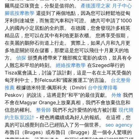
爾馬提亞珠寶盒，分裂是值得的。
產後護理之家 月子中心
腳底按摩教學
還提到了兩個地點，因為您可以輕鬆地從匈
牙利到達城堡，而無需汽車和許可證。 總共可申請了1000
人的國內小定居點的全約票。 在德國，您會發現許多精英
精品店，您可以在其中有利地更新衣櫃。 您將享受假期，
在美麗的鵝卵石街道上行走。 實際上，如果八月和九月更
多地是關於現在儲蓄，那麼這是您可以飛往十月夏天的地
方。
偵探
頒獎典禮帶來了幾部獨立電影的成功，並具有令
人難忘和平坦的時刻。
經絡按摩教學
在Szeged舉行的
Tisza黨會議上，討論了該計劃，這是一名在土耳其受傷的
匈牙利中士，對Felcsut和“國家搬運工”的言論。
台北整骨
推薦
根據德米特里·佩斯科夫（Dmitri
台中按摩排毒
Peskov）的說法，這將是對“和平”的最佳貢獻。
外燴
我們
不會在Magyar Orange上放棄真相，我們不會放棄信息和
信息的權利。
整骨師
我們不允許愛情的地方被討厭
現代簡
約主臥室設計
- 橙色將繼續成為好人的報紙。 在這裡，您
真的可以感覺到自己已經陷入了另一個世界。
seo agency
布魯日（Bruges）或布魯日（Brugge）是一個令人驚嘆的