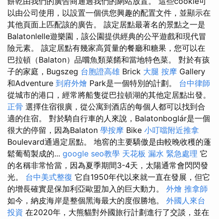
餅乾由我們的廣告商通過我們的網站放置。 這些cookie可
以由公司使用，以設置一個供您興趣的配置文件，並顯示在
其他頁面上匹配該的廣告。 該定居點最著名的景點之一是
Balatonlelle遊樂園，該公園提供經典的公平遊戲和現代冒
險元素。 該定居點有幾家高質量的餐廳和糖果，您可以在
巴拉頓（Balaton）品嚐魚類菜餚和當地特色菜。 對於有孩
子的家庭，Bugszeg
台胞證高雄
Brick
大腿 按摩
Gallery
和Adventure
到府外燴
Park是一個特別的計劃。
台中律師
從城市的港口，經常將船隻從巴拉頓湖的其他定居點出發。
正骨
選擇住宿很廣，從公寓到酒店的每個人都可以找到合
適的住宿。 對於騎自行車的人來說，Balatonboglár是一個
很大的停留，因為Balaton
學按摩
Bike
小叮噹附近推拿
Boulevard通過定居點。 地窖的主要驕傲是由較晚收穫的蓬
鬆葡萄製成的...
google seo教學
天花板 漏水 緊急處理
它
的名稱非常恰當，因為夏季期間3-4天，太陽通常會閃閃發
光。
台中美式整復
它自1950年代以來就一直在發展，但它
的增長確實是保加利亞歐盟加入的巨大動力。
外燴
推拿師
如今，納皮海岸是整個黑海最大的度假勝地。
外國人來台
投資
在2020年，大熊貓對外國旅行計劃進行了交談，並在