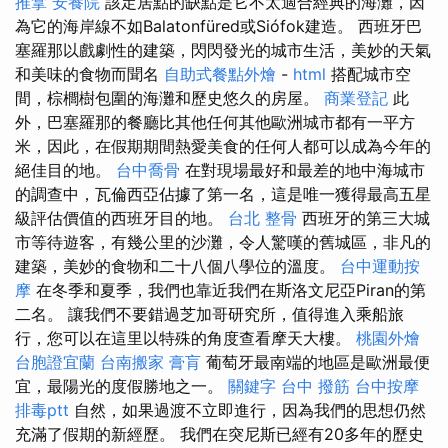
推拿
安養院
該定居點的缺點是它不太適合經典的海灘，因
為它的海岸線不如Balatonfüred或Siófok建造。 西班牙巴
塞羅那以戲劇性的建築，閃閃發光的城市生活，美妙的天氣
和美味的食物而聞名
自助式餐點外燴
-
html
搭配城市空
間，棕櫚樹包圍的海灘和歷史悠久的房屋。
商業登記
此
外，巴塞羅那的餐廳比其他任何其他歐洲城市都有一平方
米，因此，在假期期間熱愛美食的任何人都可以成為今年的
絕佳目的地。
台中喬骨
在對現場最好和最差的地中海城市
的調查中，瓦倫西亞佔據了第一名，這是唯一獲得最高五星
級評估價值的西班牙目的地。
台北 整骨
西班牙的第三大城
市等待遊客，有幾公里的沙灘，令人驚嘆的舊城區，非凡的
建築，美妙的食物和二十八個八學位的溫度。
台中運動按
摩
在冬季和夏季，我們也靠近我們在斯洛文尼亞Piran的第
二名。 讓我們不要錯過芝加哥研究所，值得進入乘船旅
行，您可以在這里以特殊的角度查看摩天大樓。
桃園外燴
台胞證宜蘭
台南搬家
膏肓
葡萄牙最南端的地區是歐洲最便
宜，最陽光的度假勝地之一。
關鍵字
台中 撥筋
台中按摩
排毒ptt
自然，如果過渡不立即進行，因為我們的思想仍然
充滿了假期的新經歷。 我們在突尼斯已經有20多年的歷史