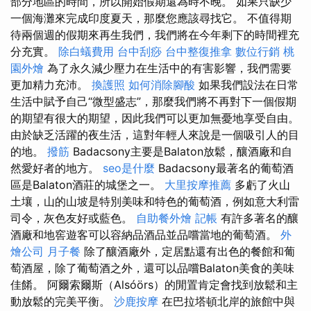
部分地區的時間，所以開始假期還為時不晚。 如果只缺少
一個海灘來完成印度夏天，那麼您應該尋找它。 不值得期
待兩個週的假期來再生我們，我們將在今年剩下的時間裡充
分充實。
除白蟻費用
台中刮痧
台中整復推拿
數位行銷
桃
園外燴
為了永久減少壓力在生活中的有害影響，我們需要
更加精力充沛。
換護照
如何消除腳酸
如果我們設法在日常
生活中賦予自己“微型盛志”，那麼我們將不再對下一個假期
的期望有很大的期望，因此我們可以更加無憂地享受自由。
由於缺乏活躍的夜生活，這對年輕人來說是一個吸引人的目
的地。
撥筋
Badacsony主要是Balaton放鬆，釀酒廠和自
然愛好者的地方。
seo是什麼
Badacsony最著名的葡萄酒
區是Balaton酒莊的城堡之一。
大里按摩推薦
多虧了火山
土壤，山的山坡是特別美味和特色的葡萄酒，例如意大利雷
司令，灰色友好或藍色。
自助餐外燴
記帳
有許多著名的釀
酒廠和地窖遊客可以容納品酒品並品嚐當地的葡萄酒。
外
燴公司
月子餐
除了釀酒廠外，定居點還有出色的餐館和葡
萄酒屋，除了葡萄酒之外，還可以品嚐Balaton美食的美味
佳餚。 阿爾索爾斯（Alsóörs）的閒置肯定會找到放鬆和主
動放鬆的完美平衡。
沙鹿按摩
在巴拉塔頓北岸的旅館中與