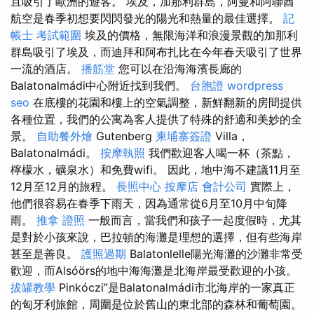
且吸引了歐洲的遊客。 埃及，加那利群島，阿曼和阿聯酋
航空是春季初想要閃閃發光的陽光和熱量的最佳選擇。
記
帳士 考試範圍
埃及的價格，無限海洋和浪漫景觀的加那利
群島吸引了埃及，而迪拜和阿布扎比在今年春天吸引了世界
一流的酒店。
播筋堂
您可以在沿海海濱長廊的
Balatonalmádi中心附近找到我們。
台胞證
wordpress
seo
在底樓的花園和樓上的空氣調整，新鮮翻新的房間提供
各種位置，我們的公寓為客人提供了特殊的舒適和美妙的全
景。
自助餐外燴
Gutenberg
柬埔寨簽證
Villa，
Balatonalmádi。
按摩執照
我們歡迎客人喝一杯（茶點，
檸檬水，礦泉水）和免費wifi。 因此，地中海不建議11月至
12月至12月的旅程。
長照中心
按摩店
會計公司
實際上，
他們很容易在春季下雨天，因為通常從6月至10月中旬降
雨。
推拿 證照
一般而言，當我們和孩子一起度假時，尤其
是對於小孩來說，巴拉頓的海灘是理想的選擇，但有些海岸
甚至是善良。
護照過期
Balatonlelle陽光海灘的沙灘非常受
歡迎，而Alsóörs的地中海海灘是北海岸最受歡迎的小孩。
拔罐教學
Pinkóczi”是Balatonalmádi市北海岸的一家真正
的匈牙利旅館，周圍是位於舊山的東北部的森林和葡萄園。