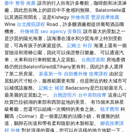
臺中 整骨 推薦
該市的行人街有許多餐館，咖啡館和冰淇淋
廠，因此您在晚上的節目中不會感到無聊。 Balatonlelle還
以其酒莊而聞名，這是Kishegy
外燴佈置
豐原按摩推薦
Wine
台北撥筋課程
Road，許多釀酒廠都提供葡萄酒品嚐
機會。
外燴佈置
seo agency
安養院
該市最大的景點之一
是沙質的陽光海灘，該海灘在淺水和沙質海岸上特別受歡
迎，可為有孩子的家庭提供。
記帳士 科目
海灘上還有一個
冒險浴和滑梯公園，因此可以保證整日樂趣。 可以通過汽
車，火車和自行車輕鬆進入定居點。
台胞證過期
房地產價
格仍然比Balatonfüred或Tihany更有利，因此許多人選擇
了第二所房屋。
新墓第一年
自助餐外燴
按摩課程
由於定
居點的尺寸較小，服務範圍更有限，但是附近的較大城市可
以補償該服務。
記帳士 補習
Badacsony是巴拉頓最非凡，
最美麗的定居點之一。
台胞證照片
台中肩頸按摩
這座山可
欣賞巴拉頓湖的東部和西部盆地的美景。 有15個米其林星
級餐廳，您還可以組織一次獨特的美食之旅。
植牙費用
科
爾瑪（Colmar）是一個童話般的法國小鎮，有優雅的頻
道，鵝卵石街道和帶有柔和陰影的木製框架。
腳底按摩課
程
外燴
對於浪漫的靈魂，您可以在這樣的地方放鬆一下，