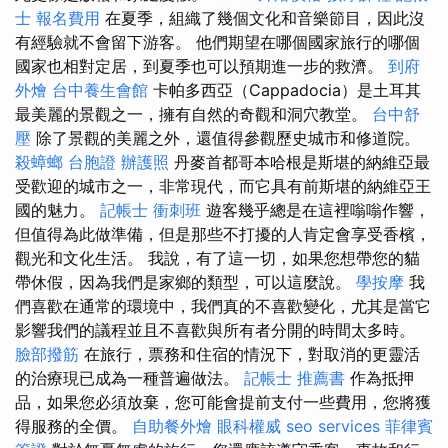
士 報名費用
在夏季，組織了幾個文化和音樂節目，因此沒
有經驗就不會留下游客。 他們期望在哪個國家旅行的哪個
國家也相對定居，到夏季也可以預期進一步的救濟。
到府
外燴
台中養生會館
卡帕多西亞（Cappadocia）是土耳其
最美麗的景觀之一，擁有自然的奇觀和洞穴教堂。
台中舒
壓
除了景觀的美麗之外，還值得參觀歷史城市和修道院。
殺蟑螂
台胞證
辦護照
丹麥首都哥本哈根是斯堪的納維亞最
受歡迎的城市之一，非常現代，而它具有前斯堪的納維亞王
國的魅力。
記帳士 衝刺班
遊客幾乎總是在這裡嗡嗡作響，
但值得為此做準備，但是那些不打擾的人肯定會享受香檳，
觀光和文化生活。 我說，有了這一切，如果您想帶您的貓
帶休假，因為我們是家鄉的類型，可以這麼說。
學按摩
我
們喜歡在通常的環境中，我們真的不喜歡變化，尤其是當它
影響我們的議程並且不喜歡與所有者分開的時間太多時。
臉部撥筋
在旅行，票務和住宿的情況下，對取消的更靈活
的治療現已成為一種普遍做法。
記帳士 推薦書
作為抵押
品，如果您必須放棄，您可能會提前支付一些費用，您將獲
得服務的全價。
自助餐外燴
眼科權威
seo services
菲律賓