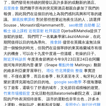
了，我們發現有持續的開發以及許多新的或翻新的酒店。
后里推拿
我們幾乎所有的突尼斯酒店都親自參加了我們的
報價，因此我們在這個目的地上為我們感到高興和可靠的建
議。
腳底按摩課程
對於那些想要起泡夜生活的人，請選擇
Sousse，Monastir或Hammamet市。
seo軟體
自助餐
記
帳士 線上課程
近視雷射
杜拜簽證
Djerba和Mahdia提供了
放鬆的放鬆。 我們問了一名氣象學家LászlóMolnár，在此
期間值得以目的地為導向。
推拿師
儘管在英國永遠無法保
證一個愉快的時光，但我們在這個寧靜的東英格蘭城市有很
大的機會，可以在十九度中度過一些溫暖，乾燥的日子。
附近牙科診所
年度美食節將於今年9月23日至24日在阿爾
德河海岸的斯內普·麥芽（Snape
餐點外燴
Maltings）翻新
的維多利亞麥芽屋舉行。
塔位
竹北博愛街 整復
事實證
明，不僅在夏季，而且在春季，秋天甚至冬天，匈牙利人都
樂於選擇克羅地亞的目的地。
google seo教學
不僅海灘吸
引了遊客，還吸引了舒適的城市，文化節目或積極的遊覽。
竹東市場撥筋堂
文化活動包括Balatonlelle劇院之夜，該劇
院的戶外表演招待遊客。 該市的運動也非常出色，許多水
上運動，例如SUP，帆船和皮划艇。
長照中心
旅行社代辦