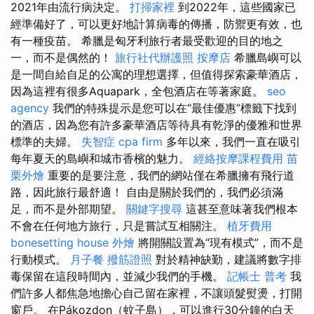
2021年由流行病決定。
打掃家裡
到2022年，這些國家已
經準備好了，可以更好地計算病毒的傳播，防禦更有效，也
有一種疫苗。 希臘是匈牙利旅行者最受歡迎的目的地之
一，而不是偶然的！
旅行社代辦護照
按摩店
希臘島嶼可以
是一間自給自足的公寓的理想選擇，但值得探索豪華酒店，
因為這裡有很多Aquapark，全包酒店在等著家庭。
seo
agency
我們的特殊提示是您可以在“最佳優惠”標籤下找到
的酒店，因為您有許多豪華酒店等待具有乾淨的優雅和世界
標準的夫婦。
失智症
cpa firm
多年以來，我們一直在吸引
每年夏天的島嶼和城市香檳的魅力。
經絡按摩課程費用
苗
栗外燴
重要的是要注意，我們的網站僅在希臘擁有飛行道
路，因此旅行最舒適！ 自由是關於我們的，我們必須滿
足，而不是外部期望。
關鍵字搜尋
這甚至意味著我們根本
不會在任何地方旅行，只是嘗試互相關注。
植牙費用
bonesetting house
外燴
將開關設置為“現有模式”，而不是
行動模式。
月子餐
撥筋證照
對於精神缺勤，建議將數字排
毒保留在這段時間內，並減少我們的手機。
記帳士 普考
我
們許多人都焦急地擔心自己留在家裡，不讓頭髮熨燙，打開
窗戶。 在Pákozdon（蚊子島），可以進行30分鐘的白天