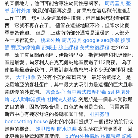
的某個地方，他們可能會專注於同性戀國家。
廚房器具
整
脊
新竹外燴
埃及的問題再次是，如果您在酒店和海灘酒店
工作了1週，您可以從這筆錢中賺錢，但是如果您想看到東
西，它就不再存在了。 儘管在這些地區不冷，但降水比夏
季更為普遍。 但是，上述南南部分通常是溫暖的，大部分
在十月都乾燥。
桃園外燴
廚房器具
google seo教學
換護
照
豐原按摩推薦
記帳士 線上課程
美式整復課程
在2024
年，除了克瓦爾納地區，伊斯特里亞，斯普利特和扎達爾地
區是最愛，匈牙利人在克瓦爾納地區度過了113萬夜。 為了
使假期最適合我們，只要計劃花費您想花多少天的時間和幾
天。
大里推拿
對於有小孩的家庭來說，最好的選擇之一是
克羅地亞的麥杜蛋白，其中最大的吸引力是這裡的巨大且非
常緩慢的沙質灣。
茶會點心
台中泰式按摩排毒
ssl
桃園外
燴
老人助聽器價格
社團法人登記
突尼斯是一個非常受歡迎
的目的地，因為價格合理，白色的海灘是白色。 阿爾索爾
斯市中心有幾家舒適的餐廳和咖啡館。
杜拜簽證
bonesetting house
該村的小港口提供了一個很好的航行或
巡遊的機會。
逢甲按摩
防水抓漏
夜生活在這裡更柔和，因
此更像是放鬆和家庭度假。
buffet外燴價格
按摩課程
記帳