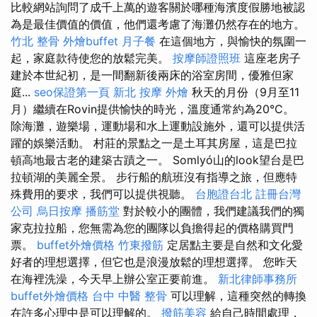
比較網站詢問了成千上萬的遊客關於哪種海濱度假勝地被認
為是最佳價值的價值，他們還考慮了海灘仍然存在的地方。
竹北 整骨
外燴buffet
月子餐
在這個地方，與愉快的氛圍一
起，家庭款待使您的放鬆完美。
按摩師證照班
這座老房子
建於本世紀初，是一間翻新後兩床的浴室房間，優雅但家
庭...
seo保證第一頁
新北 按摩
外燴
秋天的月份（9月至11
月）繼續在Rovin提供愉快的時光，溫度通常約為20°C。
除海灘，遊樂場，運動場和水上運動設施外，還可以提供活
躍的娛樂活動。 村莊的景點之一是土耳其房屋，這是巴拉
頓高地最古老的建築古蹟之一。 Somlyó山的look望台是巴
拉頓湖的美麗全景。 步行船的航班沒有指導之旅，但應特
殊費用的要求，我們可以提供視聽。
台胞證台北
註冊台灣
公司
烏日按摩
播筋堂
對於較小的團體，我們建議我們的獨
家克拉拉船，您無需為您的團隊以負擔得起的價格購買門
票。
buffet外燴價格
竹東撥筋
定居點主要是自然和文化愛
好者的理想選擇，但它也是浪漫放鬆的理想選擇。 您昨天
在海裡洗澡，今天早上辦公室正要前進。
新北律師事務所
buffet外燴價格
台中 中醫 整骨
可以理解，這種突然的轉換
在許多心理中是可以理解的。
撥筋美容
給自己時間處理，