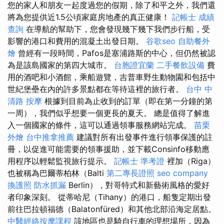
您的家人和朋友一起度過您的假期，除了和平之外，我們還
將為您提供近1.5公頃家庭房地產的真正健康！
記帳士 成績
查詢
在導航的幫助下，您會發現幾下幾下我們步行船，受
影響的港口和費用的混凝土出發日期。
谷歌seo
自助餐外
燴
曾經有一段時間，Pafos是塞浦路斯的中心，但仍然被認
為是該島國家的第四大城市。
台胞證宜蘭
二手餐飲設備
費
用的酒吧和小酒館，乘船遊覽，吉普車野生動物園和包括中
世紀堡壘在內的許多景點都在等待這裡的旅行者。
台中 中
清路 按摩
根據到目前為止收到的訂單（即在第一分鐘的第
一周），我們似乎想要一個更長的夏天。 總是值得了解進
入一個國家的條件，這可以通過領事服務網站完成。
苗栗
外燴
台中推拿推薦
建議對所有出發事件進行領事保護的註
冊，以促進可能需要的領事援助，並下載Consinfo移動應
用程序以輕鬆監視旅行提示。
記帳士 準考證
裡加（Riga）
也被稱為巴爾蒂柏林（Balti
第二專長證照
seo company
換護照
防水抓漏
Berlin），對哥特式和新藝術風格的愛好
者印象深刻。 從蒂哈尼（Tihany）的港口，船隻定期出發
前往巴拉頓福德（Balatonfüred）和其他北部沿海定居點。
中醫經絡按摩課程
該地區也是騎自行車的理想場所，因為