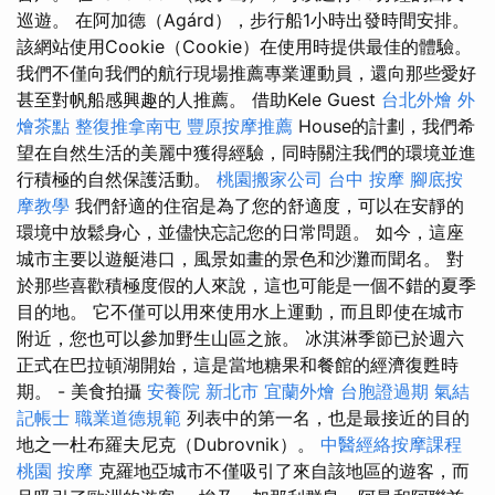
巡遊。 在阿加德（Agárd），步行船1小時出發時間安排。
該網站使用Cookie（Cookie）在使用時提供最佳的體驗。
我們不僅向我們的航行現場推薦專業運動員，還向那些愛好
甚至對帆船感興趣的人推薦。 借助Kele Guest
台北外燴
外
燴茶點
整復推拿南屯
豐原按摩推薦
House的計劃，我們希
望在自然生活的美麗中獲得經驗，同時關注我們的環境並進
行積極的自然保護活動。
桃園搬家公司
台中 按摩
腳底按
摩教學
我們舒適的住宿是為了您的舒適度，可以在安靜的
環境中放鬆身心，並儘快忘記您的日常問題。 如今，這座
城市主要以遊艇港口，風景如畫的景色和沙灘而聞名。 對
於那些喜歡積極度假的人來說，這也可能是一個不錯的夏季
目的地。 它不僅可以用來使用水上運動，而且即使在城市
附近，您也可以參加野生山區之旅。 冰淇淋季節已於週六
正式在巴拉頓湖開始，這是當地糖果和餐館的經濟復甦時
期。 - 美食拍攝
安養院 新北市
宜蘭外燴
台胞證過期
氣結
記帳士 職業道德規範
列表中的第一名，也是最接近的目的
地之一杜布羅夫尼克（Dubrovnik）。
中醫經絡按摩課程
桃園 按摩
克羅地亞城市不僅吸引了來自該地區的遊客，而