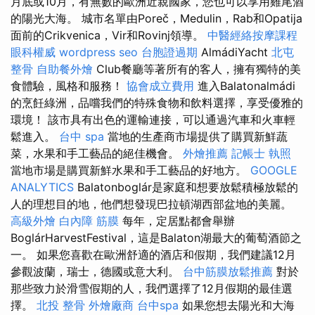
月底或10月，有無數的歐洲近親國家，您也可以享用雞尾酒
的陽光大海。 城市名單由Poreč，Medulin，Rab和Opatija
面前的Crikvenica，Vir和Rovinj領導。
中醫經絡按摩課程
眼科權威
wordpress seo
台胞證過期
AlmádiYacht
北屯
整骨
自助餐外燴
Club餐廳等著所有的客人，擁有獨特的美
食體驗，風格和服務！
協會成立費用
進入Balatonalmádi
的烹飪綠洲，品嚐我們的特殊食物和飲料選擇，享受優雅的
環境！ 該市具有出色的運輸連接，可以通過汽車和火車輕
鬆進入。
台中 spa
當地的生產商市場提供了購買新鮮蔬
菜，水果和手工藝品的絕佳機會。
外燴推薦
記帳士 執照
當地市場是購買新鮮水果和手工藝品的好地方。
GOOGLE
ANALYTICS
Balatonboglár是家庭和想要放鬆積極放鬆的
人的理想目的地，他們想發現巴拉頓湖西部盆地的美麗。
高級外燴
白內障
筋膜
每年，定居點都會舉辦
BoglárHarvestFestival，這是Balaton湖最大的葡萄酒節之
一。 如果您喜歡在歐洲舒適的酒店和假期，我們建議12月
參觀波蘭，瑞士，德國或意大利。
台中筋膜放鬆推薦
對於
那些致力於滑雪假期的人，我們選擇了12月假期的最佳選
擇。
北投 整骨
外燴廠商
台中spa
如果您想去陽光和大海