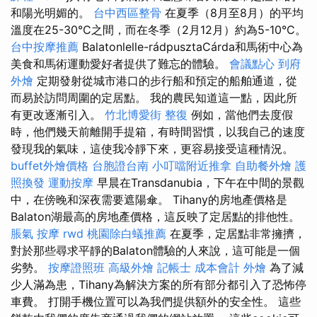
和陽光明媚的。
台中西區整骨
在夏季（8月至8月）的平均
溫度在25-30°C之間，而在冬季（2月12月）約為5-10°C。
台中按摩推薦
Balatonlelle-rádpusztaCárda和馬術中心為
美食和馬術運動愛好者提供了難忘的體驗。
會議點心
到府
外燴
定期發射從城市港口的步行船和預定的船舶通道，從
而易於訪問周圍的定居點。 我的農民知道這一點，因此所
有更改逐漸引入。
竹北博愛街 整復
例如，當他們去度假
時，他們幾天前離開手提箱，有時間習慣，以我自己的速度
發現我的氣味，這使我冷靜下來，更容易接受這種情況。
buffet外燴價格
台胞證台南
小叮噹附近推拿
自助餐外燴
護
照換發
運動按摩
早晨在Transdanubia，下午在中間的景觀
中，在傍晚和深夜需要遮陽傘。 Tihany的房地產價格是
Balaton湖最高的房地產價格，這反映了定居點的排他性。
脹氣 按摩
rwd
桃園除白蟻推薦
在夏季，定居點非常擁擠，
對於那些尋求平靜的Balaton體驗的人來說，這可能是一個
劣勢。
按摩證照班
高級外燴
記帳士 成本會計
外燴
為了減
少人滿為患，Tihany為解決方案的所有部分都引入了恐怖停
車費。 打開手機位置可以為我們提供額外的安全性。 這些