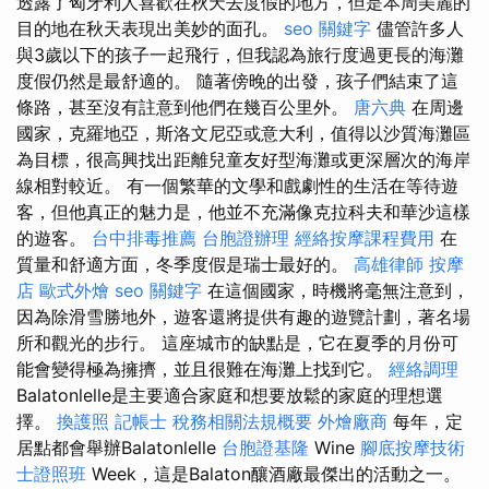
透露了匈牙利人喜歡在秋天去度假的地方，但是本周美麗的
目的地在秋天表現出美妙的面孔。
seo 關鍵字
儘管許多人
與3歲以下的孩子一起飛行，但我認為旅行度過更長的海灘
度假仍然是最舒適的。 隨著傍晚的出發，孩子們結束了這
條路，甚至沒有註意到他們在幾百公里外。
唐六典
在周邊
國家，克羅地亞，斯洛文尼亞或意大利，值得以沙質海灘區
為目標，很高興找出距離兒童友好型海灘或更深層次的海岸
線相對較近。 有一個繁華的文學和戲劇性的生活在等待遊
客，但他真正的魅力是，他並不充滿像克拉科夫和華沙這​​樣
的遊客。
台中排毒推薦
台胞證辦理
經絡按摩課程費用
在
質量和舒適方面，冬季度假是瑞士最好的。
高雄律師
按摩
店
歐式外燴
seo 關鍵字
在這個國家，時機將毫無注意到，
因為除滑雪勝地外，遊客還將提供有趣的遊覽計劃，著名場
所和觀光的步行。 這座城市的缺點是，它在夏季的月份可
能會變得極為擁擠，並且很難在海灘上找到它。
經絡調理
Balatonlelle是主要適合家庭和想要放鬆的家庭的理想選
擇。
換護照
記帳士 稅務相關法規概要
外燴廠商
每年，定
居點都會舉辦Balatonlelle
台胞證基隆
Wine
腳底按摩技術
士證照班
Week，這是Balaton釀酒廠最傑出的活動之一。