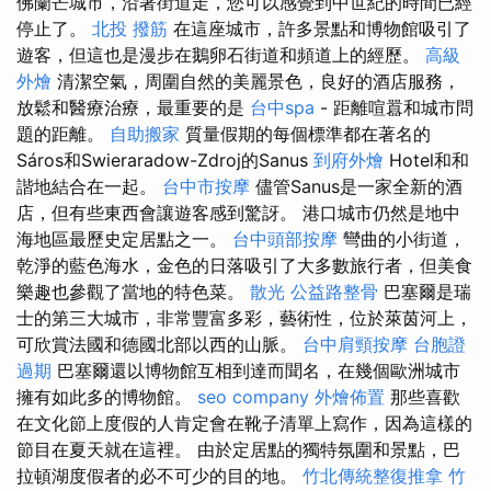
佛蘭芒城市，沿著街道走，您可以感覺到中世紀的時間已經
停止了。
北投 撥筋
在這座城市，許多景點和博物館吸引了
遊客，但這也是漫步在鵝卵石街道和頻道上的經歷。
高級
外燴
清潔空氣，周圍自然的美麗景色，良好的酒店服務，
放鬆和醫療治療，最重要的是
台中spa
- 距離喧囂和城市問
題的距離。
自助搬家
質量假期的每個標準都在著名的
Sáros和Swieraradow-Zdroj的Sanus
到府外燴
Hotel和和
諧地結合在一起。
台中市按摩
儘管Sanus是一家全新的酒
店，但有些東西會讓遊客感到驚訝。 港口城市仍然是地中
海地區最歷史定居點之一。
台中頭部按摩
彎曲的小街道，
乾淨的藍色海水，金色的日落吸引了大多數旅行者，但美食
樂趣也參觀了當地的特色菜。
散光
公益路整骨
巴塞爾是瑞
士的第三大城市，非常豐富多彩，藝術性，位於萊茵河上，
可欣賞法國和德國北部以西的山脈。
台中肩頸按摩
台胞證
過期
巴塞爾還以博物館互相到達而聞名，在幾個歐洲城市
擁有如此多的博物館。
seo company
外燴佈置
那些喜歡
在文化節上度假的人肯定會在靴子清單上寫作，因為這樣的
節目在夏天就在這裡。 由於定居點的獨特氛圍和景點，巴
拉頓湖度假者的必不可少的目的地。
竹北傳統整復推拿
竹