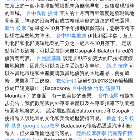
在茶上的一個小咖啡館裡搭配羊角麵包早餐，然後發現很棒
的區域。
台中喬骨
撿骨
宜人的十月西西里溫度是發現當地
葡萄園，神秘的沿海村莊或古希臘寺廟的遺蹟的理想選擇。
新竹 按摩
“如果您在10月下半年推動其餘部分，您將不得不
期望在某些地方降水。
台中排毒推薦
伊比利亞半島，意大
利北部和北部克羅地亞的三分之一經常在10月落下。 定居
點有許多酒窖，可以品嚐到來自Csopak和Balatonfüred的
優質葡萄酒。
台胞證基隆
該定居點不如更大的巴拉頓度假
勝地擁擠，因​​此您可以真正享受沉默和寧靜。
新北 按摩
可
以在當地市場和生產商購買當地優質的本地產品，例如蜂
蜜，果醬和手工奶酪。
數位行銷
該研究所的18公頃葡萄園
位於巴達克森山（Badacsony
台中外燴
竹北 筋膜刀
Mountain）的側面，有一個美妙的全景。
台中油壓
根據初
步公告，我們歡迎國內外專業團體以及在專業指導下訪問種
植園和地窖的人。 該定居點靠近Balatonfüred和Csopak，
使得進入該地區的文化和美食經歷變得容易。
餐盒
北投 按
摩
茶會
google seo教學
Badacsony很容易通過汽車和船
進入，但火車運輸也是合適的。
經絡按摩教學
河南路四段