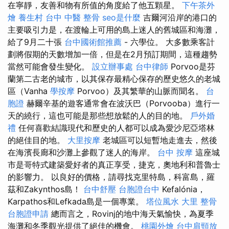
在寧靜，友善和物有所值的角度給了他五顆星。
下午茶外
燴
養生村
台中 中醫 整骨
seo是什麼
吉爾河沿岸的港口的
主要吸引力是，在渡輪上可用的島上迷人的舊城區和海灘，
給了9月二十張
台中國術館推薦
- 六學位。 大多數乘客計
劃將假期的天數增加一倍，但是在2月預訂期間，這種趨勢
當然可能會發生變化。
設立辦事處
台中律師
Porvoo是芬
蘭第二古老的城市，以其保存最精心保存的歷史悠久的老城
區（Vanha
學按摩
Porvoo）及其繁華的山脈而聞名。
台
胞證
赫爾辛基的遊客通常會在波沃巴（Porvooba）進行一
天的繞行，這也可能是那些想放鬆的人的目的地。
戶外婚
禮
任何喜歡結識現代和歷史的人都可以成為愛沙尼亞塔林
的絕佳目的地。
大里按摩
老城區可以短暫地走進去，然後
在海濱長廊和沙灘上參觀了迷人的海岸。
台中 按摩
這座城
市是哥特式建築愛好者的真正享受，捷克，奧地利和普魯士
的影響力。 以良好的價格，請尋找克里特島，科富島，羅
茲和Zakynthos島！
台中舒壓
台胞證台中
Kefalónia，
Karpathos和Lefkada島是一個專業。
塔位風水
大里 整骨
台胞證申請
總而言之，Rovinj的地中海天氣愉快，為夏季
海灘和冬季觀光提供了絕佳的機會。
桃園外燴
台中肩頸放