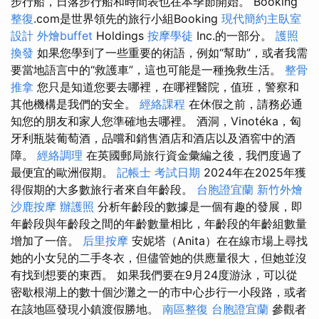
步行船，日落步行船和時間表也在本季節開始。 Booking
整復
.com是世界領先的旅行小組Booking
現代簡約主臥室
設計
外燴buffet
Holdings
按摩學徒
Inc.的一部分。
護照
換發
如果您學到了一些重要的術語，例如“幫助”，或者我需
要當地語言中的“救護車”，這也可能是一種挽救生活。
整骨
推拿
您只是知道您要去哪裡，在哪裡醫院，值班，警察和
其他機構是我們的安全。
經絡課程
在休假之前，請務必通
知您的朋友和家人您準確地去哪裡。 酒洞，Vinotéka，匈
牙利瓶裝葡萄酒，品嚐和銷售酒店和酒店以及酒窖中的酒
障。
經絡調理
在英國郵局旅行資金彙編之後，我們度過了
最便宜的歐洲假期。
記帳士 考試日期
2024年在2025年獲
得假期的大多數旅行者來自年齡段。
台胞證宜蘭
新竹外燴
沙鹿按摩
辦護照
分析年齡段的數據是一個有趣的發展，即
年齡段與年齡段之間的年齡數量相比，年齡段的年齡組數量
增加了一倍。
后里按摩
安妮塔（Anita）在在線市場上尋找
她的小女兒的二手冬衣，但儘管她的供應量很大，但她並沒
有找到想要的東西。 如果我們要在9月24度游泳，可以從
密歇根湖上的數十個沙灘之一的市中心步行一小段路，或者
在該地區發現小鎮渡假勝地。
南區整復
台胞證宜蘭
參觀者