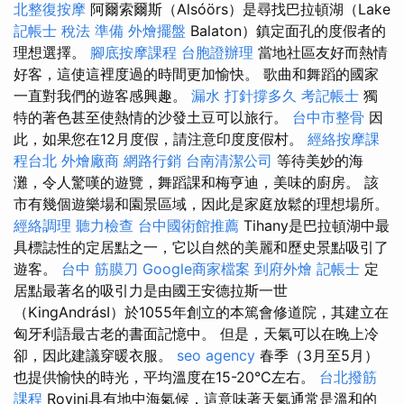
北整復按摩
阿爾索爾斯（Alsóörs）是尋找巴拉頓湖（Lake
記帳士 稅法 準備
外燴擺盤
Balaton）鎮定面孔的度假者的
理想選擇。
腳底按摩課程
台胞證辦理
當地社區友好而熱情
好客，這使這裡度過的時間更加愉快。 歌曲和舞蹈的國家
一直對我們的遊客感興趣。
漏水 打針撐多久
考記帳士
獨
特的著色甚至使熱情的沙發土豆可以旅行。
台中市整骨
因
此，如果您在12月度假，請注意印度度假村。
經絡按摩課
程台北
外燴廠商
網路行銷
台南清潔公司
等待美妙的海
灘，令人驚嘆的遊覽，舞蹈課和梅亨迪，美味的廚房。 該
市有幾個遊樂場和園景區域，因此是家庭放鬆的理想場所。
經絡調理
聽力檢查
台中國術館推薦
Tihany是巴拉頓湖中最
具標誌性的定居點之一，它以自然的美麗和歷史景點吸引了
遊客。
台中 筋膜刀
Google商家檔案
到府外燴
記帳士
定
居點最著名的吸引力是由國王安德拉斯一世
（KingAndrásI）於1055年創立的本篤會修道院，其建立在
匈牙利語最古老的書面記憶中。 但是，天氣可以在晚上冷
卻，因此建議穿暖衣服。
seo agency
春季（3月至5月）
也提供愉快的時光，平均溫度在15-20°C左右。
台北撥筋
課程
Rovinj具有地中海氣候，這意味著天氣通常是溫和的