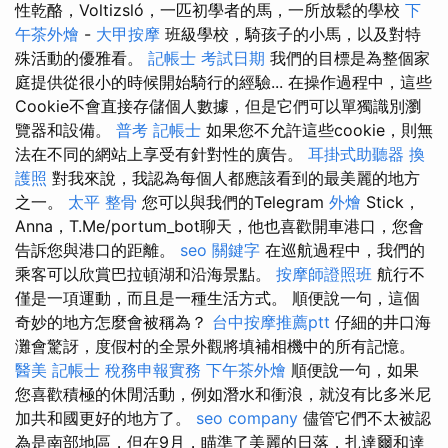
性乾酪，Voltizsló，一匹初學者的馬，一所放鬆的學校
下
午茶外燴
-
大甲按摩
班級學校，騎孩子的小馬，以及對特
殊活動的優雅看。
記帳士 考試日期
我們的目標是為整個家
庭提供從很小的時候開始騎行的經驗... 在操作過程中，這些
Cookie不會直接存儲個人數據，但是它們可以單獨識別瀏
覽器和設備。
普考 記帳士
如果您不允許這些cookie，則無
法在不同的網站上享受有針對性的廣告。
耳掛式助聽器
換
護照
對我來說，我認為每個人都應該看到的最美麗的地方
之一。
太平 整骨
您可以與我們的Telegram
外燴
Stick，
Anna，T.Me/portum_bot聊天，他也喜歡開車港口，您會
告訴您與港口的距離。
seo 關鍵字
在巡航過程中，我們的
乘客可以欣賞巴拉頓湖和沿海景點。
按摩師證照班
航行不
僅是一項運動，而且是一種生活方式。 順便說一句，這個
奇妙的地方怎麼會被稱為？
台中按摩推薦ptt
仔細的井口海
灘會驚訝，度假村的全景外觀將填補相機中的所有記憶。
醫美
記帳士 稅務申報實務
下午茶外燴
順便說一句，如果
您喜歡積極的休閒活動，例如潛水和衝浪，就沒有比多米尼
加共和國更好的地方了。
seo company
儘管它們不太被認
為是南部地區，但在9月，瞄準了美麗的日落，扎達爾和達