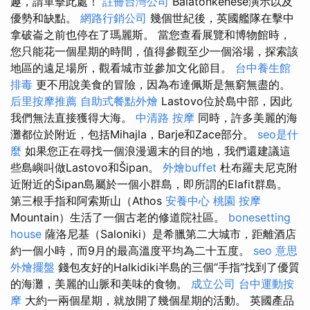
趣，請單擊此處！
註冊台灣公司
Balatonkenese演示以及
優勢和缺點。
網路行銷公司
幾個世紀後，英國艦隊在擊中
拿破崙之前也停在了瑪麗斯。 當您查看展覽和博物館時，
您只能花一個星期的時間，值得參觀至少一個浴場，探索該
地區的遠足場所，觀看城市並參加文化節目。
台中養生館
排毒
更不用說美食的冒險，因為布達佩斯是無窮無盡的。
后里按摩推薦
自助式餐點外燴
Lastovo位於島中部，因此
我們無法直接獲得大海。
中清路 按摩
同時，許多美麗的海
灘都位於附近，包括Mihajla，Barje和Zace部分。
seo是什
麼
如果您正在尋找一個浪漫週末的目的地，我們還建議這
些島嶼叫做Lastovo和Šipan。
外燴buffet
杜布羅夫尼克附
近附近的Šipan島屬於一個小群島，即所謂的Elafit群島。
第三根手指和阿索斯山（Athos
安養中心
桃園 按摩
Mountain）生活了一個古老的修道院社區。
bonesetting
house
薩洛尼基（Saloniki）是希臘第二大城市，距離酒店
約一個小時，而9月的最高溫度平均為二十五度。
seo 意思
外燴擺盤
錢包友好的Halkidiki半島的三個“手指”找到了優質
的海灘，美麗的山脈和美味的食物。
成立公司
台中運動按
摩
大約一兩個星期，就放開了幾個星期的活動。 英國產品