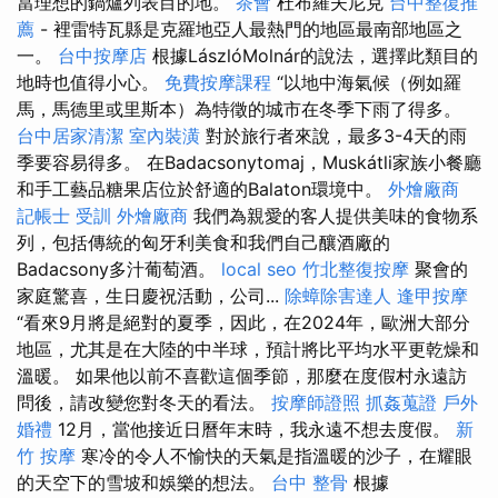
當理想的鍋爐列表目的地。
茶會
杜布羅夫尼克
台中整復推
薦
- 裡雷特瓦縣是克羅地亞人最熱門的地區最南部地區之
一。
台中按摩店
根據LászlóMolnár的說法，選擇此類目的
地時也值得小心。
免費按摩課程
“以地中海氣候（例如羅
馬，馬德里或里斯本）為特徵的城市在冬季下雨了得多。
台中居家清潔
室內裝潢
對於旅行者來說，最多3-4天的雨
季要容易得多。 在Badacsonytomaj，Muskátli家族小餐廳
和手工藝品糖果店位於舒適的Balaton環境中。
外燴廠商
記帳士 受訓
外燴廠商
我們為親愛的客人提供美味的食物系
列，包括傳統的匈牙利美食和我們自己釀酒廠的
Badacsony多汁葡萄酒。
local seo
竹北整復按摩
聚會的
家庭驚喜，生日慶祝活動，公司...
除蟑除害達人
逢甲按摩
“看來9月將是絕對的夏季，因此，在2024年，歐洲大部分
地區，尤其是在大陸的中半球，預計將比平均水平更乾燥和
溫暖。 如果他以前不喜歡這個季節，那麼在度假村永遠訪
問後，請改變您對冬天的看法。
按摩師證照
抓姦蒐證
戶外
婚禮
12月，當他接近日曆年末時，我永遠不想去度假。
新
竹 按摩
寒冷的令人不愉快的天氣是指溫暖的沙子，在耀眼
的天空下的雪坡和娛樂的想法。
台中 整骨
根據