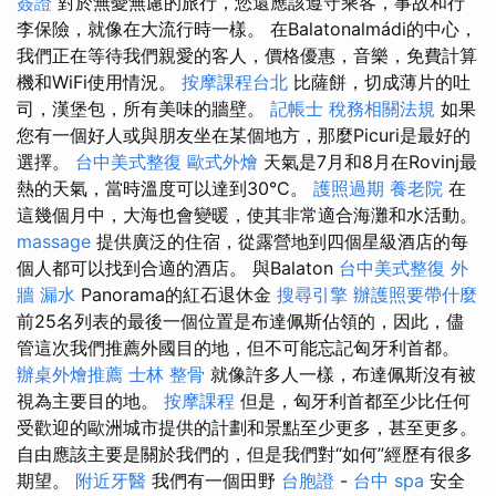
簽證
對於無憂無慮的旅行，您還應該遵守乘客，事故和行
李保險，就像在大流行時一樣。 在Balatonalmádi的中心，
我們正在等待我們親愛的客人，價格優惠，音樂，免費計算
機和WiFi使用情況。
按摩課程台北
比薩餅，切成薄片的吐
司，漢堡包，所有美味的牆壁。
記帳士 稅務相關法規
如果
您有一個好人或與朋友坐在某個地方，那麼Picuri是最好的
選擇。
台中美式整復
歐式外燴
天氣是7月和8月在Rovinj最
熱的天氣，當時溫度可以達到30°C。
護照過期
養老院
在
這幾個月中，大海也會變暖，使其非常適合海灘和水活動。
massage
提供廣泛的住宿，從露營地到四個星級酒店的每
個人都可以找到合適的酒店。 與Balaton
台中美式整復
外
牆 漏水
Panorama的紅石退休金
搜尋引擎
辦護照要帶什麼
前25名列表的最後一個位置是布達佩斯佔領的，因此，儘
管這次我們推薦外國目的地，但不可能忘記匈牙利首都。
辦桌外燴推薦
士林 整骨
就像許多人一樣，布達佩斯沒有被
視為主要目的地。
按摩課程
但是，匈牙利首都至少比任何
受歡迎的歐洲城市提供的計劃和景點至少更多，甚至更多。
自由應該主要是關於我們的，但是我們對“如何”經歷有很多
期望。
附近牙醫
我們有一個田野
台胞證
-
台中 spa
安全