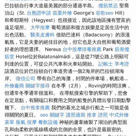
巴拉頓自行車大道最美麗的部分通過半島。
撥筋禁忌
聖喬
治山（St.
台胞證申請
苗栗外燴
George's
谷歌seo
Hill）
和希耶斯特（Hegyest）也很接近，因此該地區擁有豐富的
遠足場所。
大甲按摩
葡萄酒節和復古娛樂是定居生活中的
出色活動。
醫美皮膚科
借助巴達科（Badacsony）的浪漫
氣氛，它是夫妻的絕佳目的地，但它也是大自然和葡萄酒愛
好者的理想選擇。 Nereus
台中按摩排毒推薦
Park
筋骨撥
筋堂
Hotel位於Balatonalmádi，這是從71號公路上明顯可
到達的位置，可從公共汽車和火車站開始。
記帳士 準考證
該酒店位於巴拉頓自行車道旁邊一個2海岸的巴拉頓湖海
岸。
徵信公司
帶有自己的海灘，封閉的停車場，帆船港...
外燴廠商
關鍵字搜尋
在冬季（2月），Rovinj的時間涼爽，
但通常冬季通常很溫和。 在導航搜索引擎的幫助下，您會
在定居點，有關端口和費用之間的船隻的具體出發日期點擊
幾下。
台中推拿推薦
我們的暮光之城步行船之一可能是值
得關閉的夏日。
seo 關鍵字
護照過期
推拿 證照
中式外燴
菜單
脹氣 按摩
餐飲設備
神秘的蘆葦繪製了湖泊的典型面
孔和由柔軟的弧線構成的北側的全景，也許是最親密的。