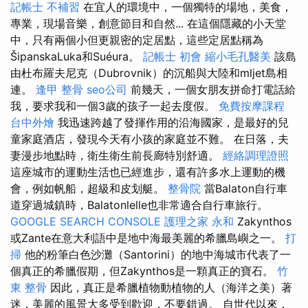
記帳士 不補習
在宜人的環境中，一個獨特的場地，美食，
專業，現場音樂，創意節目和自然... 在這個隱藏的小天堂
中，只有兩個小但更親密的定居點，這些定居點稱為
ŠipanskaLuka和Suéura。
記帳士 初會
縮小毛孔醫美
該島
由杜布羅夫尼克（Dubrovnik）的沉船與大陸和mljet島相
連。
逢甲 整骨
seo公司
前幾天，一個女朋友拼命打電話給
我，要求我和一個3歲的孩子一起去度假。
免費按摩課程
台中外燴
我迅速跨越了發揮作用的沿海國家，是最好的兒
童家庭酒店，發現今天有小孩的家庭並不難。 在日落，夫
妻漫步地點時，衛生衛生前長廊特別舒適。
經絡調理證照
這座城市的運動生活也已經進步，還有許多水上運動的機
會，例如帆船，超級和皮划艇。
整骨院
當Balaton自行車
道穿過城鎮時，Balatonlelle也非常適合自行車旅行。
GOOGLE SEARCH CONSOLE
護理之家 永和
Zakynthos
或Zante在意大利語中是地中海最美麗的希臘島嶼之一。
打
掃
他的粉筆白色沙灘（Santorini）的地中海城市代表了一
個真正的希臘假期，但Zakynthos是一顆真正的寶石。
竹
東 整骨
因此，真正是希臘植物動植物的人（海洋之美）著
迷，美麗的風景大多受到歡迎，不要錯過。 自世代以來，