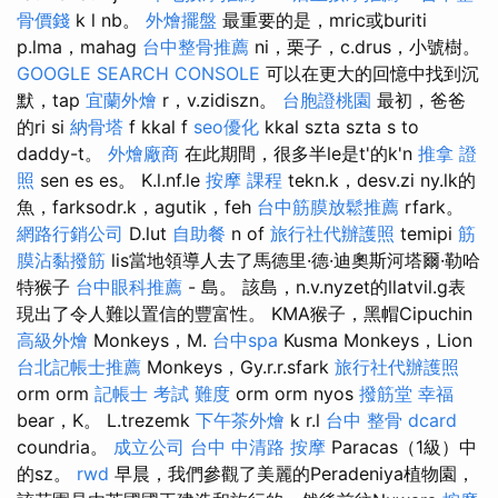
骨價錢
k l nb。
外燴擺盤
最重要的是，mric或buriti
p.lma，mahag
台中整骨推薦
ni，栗子，c.drus，小號樹。
GOOGLE SEARCH CONSOLE
可以在更大的回憶中找到沉
默，tap
宜蘭外燴
r，v.zidiszn。
台胞證桃園
最初，爸爸
的ri si
納骨塔
f kkal f
seo優化
kkal szta szta s to
daddy-t。
外燴廠商
在此期間，很多半le是t'的k'n
推拿 證
照
sen es es。 K.l.nf.le
按摩 課程
tekn.k，desv.zi ny.lk的
魚，farksodr.k，agutik，feh
台中筋膜放鬆推薦
rfark。
網路行銷公司
D.lut
自助餐
n of
旅行社代辦護照
temipi
筋
膜沾黏撥筋
lis當地領導人去了馬德里·德·迪奧斯河塔爾·勒哈
特猴子
台中眼科推薦
- 島。 該島，n.v.nyzet的llatvil.g表
現出了令人難以置信的豐富性。 KMA猴子，黑帽Cipuchin
高級外燴
Monkeys，M.
台中spa
Kusma Monkeys，Lion
台北記帳士推薦
Monkeys，Gy.r.r.sfark
旅行社代辦護照
orm orm
記帳士 考試 難度
orm orm nyos
撥筋堂 幸福
bear，K。 L.trezemk
下午茶外燴
k r.l
台中 整骨 dcard
coundria。
成立公司
台中 中清路 按摩
Paracas（1級）中
的sz。
rwd
早晨，我們參觀了美麗的Peradeniya植物園，