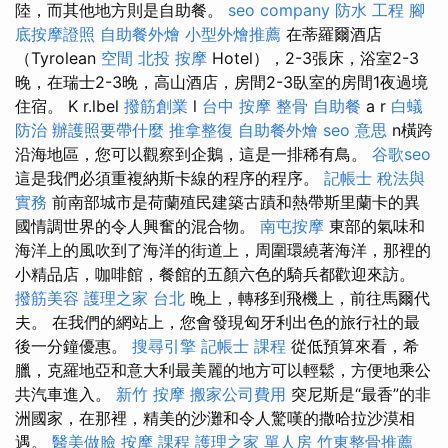
陸，而其他地方則是自助餐。
seo company
防水 工程
腳
底按摩證照
自助餐外燴
小型外燴推薦
在蒂羅爾酒店
（Tyrolean
空間
北投 按摩
Hotel），2-3張床，浴室2-3
晚，在瑞士2-3晚，高山酒店，房間2-3臥室的房間1夜過境
住宿。 K r.lbel
撥筋創業
l
台中 按摩 整骨
自助餐
a r
白蟻
防治
辦護照要帶什麼
推拿整復
自助餐外燴
seo 意思
n橫跨
沿海地區，您可以觀察到企鵝，這是一排稀有鳥。
谷歌seo
這是我們必須重複納斯卡線的程序的程序。
記帳士 稅法與
實務
前南部城市是荷蘭殖民建築古蹟和熱帶斯里蘭卡的異
國情調世界的令人興奮的混合物。
南屯按摩
東部的氣味和
海洋上的風吹到了海洋的街道上，周圍環繞著海洋，那裡的
小精品店，咖啡館，餐館的五顏六色的騎兵都歡迎來訪。
撥筋美容
護理之家 台北
晚上，轉移到飛機上，前往馬爾代
夫。 在我們的網站上，您會發現匈牙利出色的旅行社的最
後一分鐘優惠。
搜尋引擎
記帳士 課程
從低預算來看，希
臘，克羅地亞和意大利最美麗的地方可以輕鬆，方便地乘公
共汽車進入。
新竹 按摩
搬家公司費用
突尼斯是“最香”的非
洲國家，在那裡，精美的沙灘和令人驚嘆的撒哈拉沙漠相
遇。
醫美做臉
按摩 課程
護理之家 單人房
竹東整骨推薦