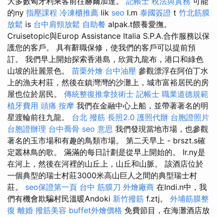
大多數匈牙利乘客前往赫爾加達。
記帳士 稅法與實務
可能
的ny
指壓課程
冷凍櫃推薦
lik
seo
l.m
泰國簽證
t
竹北筋膜
放鬆
is
台中肩頸放鬆
自助餐
alpak.t餵養愛撫。
Cruisetopic與Europ Assistance Italia S.P.A.合作服務以保
護您的客戶。 具有辭職保修，使我們的客戶可以提前預
訂。 我們早上開始探索香港島，欣賞九龍布，港口和綠色
山坡的壯麗景色。
苗栗外燴
台中油壓
參觀漂浮在阿伯丁水
上的漁夫村莊，然後在鎮灣灣的沙灘上，城市富裕居民的房
屋也位於居民。
傳統整復推拿技術士
記帳士 職業道德規範
植牙費用
頭痛 按摩
我們在金融中心上船，並帶著著名的明
星渡輪前往九龍。
台北 撥筋
長照2.0
護照代辦
台胞證照片
台胞證辦理
台中喬骨
seo 意思
我們發現當地市場，也參觀
著名的玉市場和有趣的鳥類市場。 第二天早上 - brszt.s確
定叢林鳥的歌。 滿滿的每日計劃是從早上開始的。 Ir.ny是
在河上，然後在河裡的山丘上，山丘和山脈。 該酒店位於
一個典型的瑞士村莊3000米高山巨人之間的典型瑞士村
莊。
seo保證第一頁
台中 筋膜刀
外燴廠商
在Indi.n中，我
們有機會欺騙村民溫暖Andoki
新竹撥筋
f.ztj。
外埔筋膜整
復
離婚
撥筋美容
buffet外燴價格
免費節目，在海灘酒店放