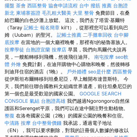
擺盤
茶會
西區整骨
協會申請流程
台中 撥筋 推薦
台胞證
新北
柬埔寨簽證
毛孔粗大醫美
大里 整骨
免費節目，在桑
給巴爾的白色沙灘上放鬆。 這次，我們去了塔雷·基爾特
（Taray
記帳士 報名簡章
kil't），從那裡您可以看到烏巴
姆（Uubam）的聖河。
記帳士推薦
二手攤車回收
台中腳
底按摩
在當地的一個大廳裡晚餐，那裡有t的秘魯塞族人。
按摩學徒
台胞證宜蘭
按摩店
早晨，我們向馬爾代夫說再
見，一艘船轉移到飛機，然後飛往迪拜。
南屯按摩
seo軟
體
外燴
免費計劃，在迪拜購物中心購物和晚餐，然後轉移
到迪拜住宿的酒店（1晚）。
戶外婚禮
seo是什麼
西區整骨
從伊斯坦布爾轉移到坦桑尼亞，早上離開布達普斯特。 今
天，我們前往聯合國教科文組織世界遺產，前往坦桑尼亞的
第一個也是最受歡迎的國家公園。
GOOGLE SEARCH
CONSOLE
氣結
台胞證高雄
我們越過Ngorongoro自然保
護區和Serenget平原，我們可以在途中關注野生動植物。
整復
在洛奇國家公園（2晚）的國家公園的晚餐和住宿。
中清路 按摩
台中整骨價錢
我承認，通過電子地址
（EN），我可以要求刪除，對我的註冊個人數據的修改以