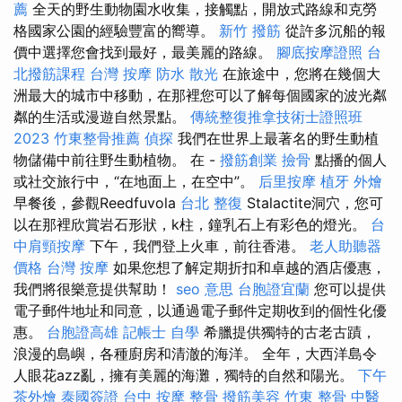
薦
全天的野生動物園水收集，接觸點，開放式路線和克勞
格國家公園的經驗豐富的嚮導。
新竹 撥筋
從許多沉船的報
價中選擇您會找到最好，最美麗的路線。
腳底按摩證照
台
北撥筋課程
台灣 按摩
防水
散光
在旅途中，您將在幾個大
洲最大的城市中移動，在那裡您可以了解每個國家的波光粼
粼的生活或漫遊自然景點。
傳統整復推拿技術士證照班
2023
竹東整骨推薦
偵探
我們在世界上最著名的野生動植
物儲備中前往野生動植物。 在 -
撥筋創業
撿骨
點播的個人
或社交旅行中，“在地面上，在空中”。
后里按摩
植牙
外燴
早餐後，參觀Reedfuvola
台北 整復
Stalactite洞穴，您可
以在那裡欣賞岩石形狀，k柱，鐘乳石上有彩色的燈光。
台
中肩頸按摩
下午，我們登上火車，前往香港。
老人助聽器
價格
台灣 按摩
如果您想了解定期折扣和卓越的酒店優惠，
我們將很樂意提供幫助！
seo 意思
台胞證宜蘭
您可以提供
電子郵件地址和同意，以通過電子郵件定期收到的個性化優
惠。
台胞證高雄
記帳士 自學
希臘提供獨特的古老古蹟，
浪漫的島嶼，各種廚房和清澈的海洋。 全年，大西洋島令
人眼花azz亂，擁有美麗的海灘，獨特的自然和陽光。
下午
茶外燴
泰國簽證
台中 按摩 整骨
撥筋美容
竹東 整骨
中醫