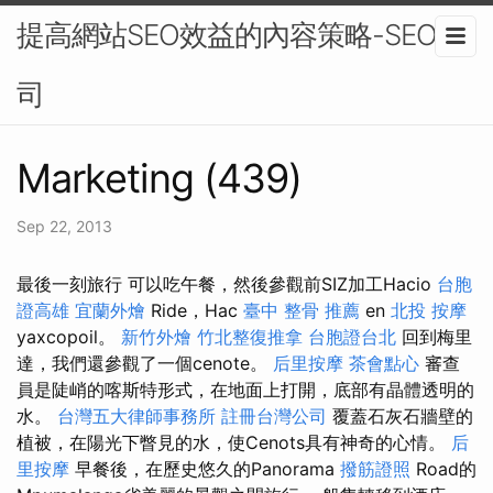
提高網站SEO效益的內容策略-SEO公
司
Marketing (439)
Sep 22, 2013
最後一刻旅行 可以吃午餐，然後參觀前SIZ加工Hacio
台胞
證高雄
宜蘭外燴
Ride，Hac
臺中 整骨 推薦
en
北投 按摩
yaxcopoil。
新竹外燴
竹北整復推拿
台胞證台北
回到梅里
達，我們還參觀了一個cenote。
后里按摩
茶會點心
審查
員是陡峭的喀斯特形式，在地面上打開，底部有晶體透明的
水。
台灣五大律師事務所
註冊台灣公司
覆蓋石灰石牆壁的
植被，在陽光下瞥見的水，使Cenots具有神奇的心情。
后
里按摩
早餐後，在歷史悠久的Panorama
撥筋證照
Road的