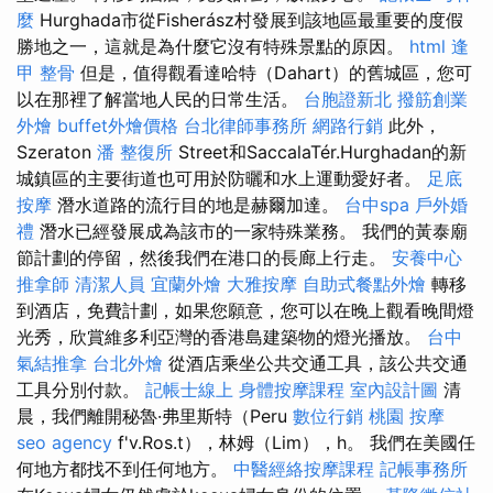
麼
Hurghada市從Fisherász村發展到該地區最重要的度假
勝地之一，這就是為什麼它沒有特殊景點的原因。
html
逢
甲 整骨
但是，值得觀看達哈特（Dahart）的舊城區，您可
以在那裡了解當地人民的日常生活。
台胞證新北
撥筋創業
外燴
buffet外燴價格
台北律師事務所
網路行銷
此外，
Szeraton
潘 整復所
Street和SaccalaTér.Hurghadan的新
城鎮區的主要街道也可用於防曬和水上運動愛好者。
足底
按摩
潛水道路的流行目的地是赫爾加達。
台中spa
戶外婚
禮
潛水已經發展成為該市的一家特殊業務。 我們的黃泰廟
節計劃的停留，然後我們在港口的長廊上行走。
安養中心
推拿師
清潔人員
宜蘭外燴
大雅按摩
自助式餐點外燴
轉移
到酒店，免費計劃，如果您願意，您可以在晚上觀看晚間燈
光秀，欣賞維多利亞灣的香港島建築物的燈光播放。
台中
氣結推拿
台北外燴
從酒店乘坐公共交通工具，該公共交通
工具分別付款。
記帳士線上
身體按摩課程
室內設計圖
清
晨，我們離開秘魯·弗里斯特（Peru
數位行銷
桃園 按摩
seo agency
f'v.Ros.t），林姆（Lim），h。 我們在美國任
何地方都找不到任何地方。
中醫經絡按摩課程
記帳事務所