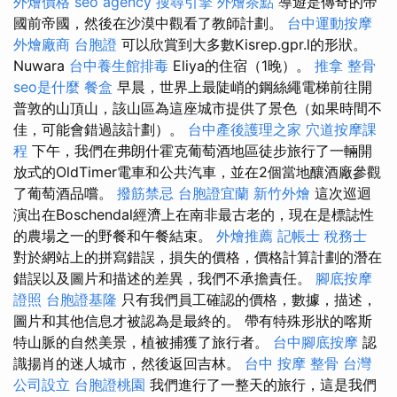
外燴價格
seo agency
搜尋引擎
外燴茶點
導遊是傳奇的帝
國前帝國，然後在沙漠中觀看了教師計劃。
台中運動按摩
外燴廠商
台胞證
可以欣賞到大多數Kisrep.gpr.l的形狀。
Nuwara
台中養生館排毒
Eliya的住​​宿（1晚）。
推拿 整骨
seo是什麼
餐盒
早晨，世界上最陡峭的鋼絲繩電梯前往開
普敦的山頂山，該山區為這座城市提供了景色（如果時間不
佳，可能會錯過該計劃）。
台中產後護理之家
穴道按摩課
程
下午，我們在弗朗什霍克葡萄酒地區徒步旅行了一輛開
放式的OldTimer電車和公共汽車，並在2個當地釀酒廠參觀
了葡萄酒品嚐。
撥筋禁忌
台胞證宜蘭
新竹外燴
這次巡迴
演出在Boschendal經濟上在南非最古老的，現在是標誌性
的農場之一的野餐和午餐結束。
外燴推薦
記帳士 稅務士
對於網站上的拼寫錯誤，損失的價格，價格計算計劃的潛在
錯誤以及圖片和描述的差異，我們不承擔責任。
腳底按摩
證照
台胞證基隆
只有我們員工確認的價格，數據，描述，
圖片和其他信息才被認為是最終的。 帶有特殊形狀的喀斯
特山脈的自然美景，植被捕獲了旅行者。
台中腳底按摩
認
識揚肖的迷人城市，然後返回吉林。
台中 按摩 整骨
台灣
公司設立
台胞證桃園
我們進行了一整天的旅行，這是我們