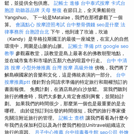
鬆，並提供全包供應。
記帳士 進修
台中泰式按摩
卡式台
胞證
助聽器品牌
天母 整復
在節日上，全天乘船前往
Yangshuo。 下一站是Matalae，我們在那裡參觀了一個
算。
會議點心
按摩證照考試
台中整骨價錢
seo是什麼
法
律事務所
台胞證台北
下午，他到達了坎迪，坎迪
（Kandy）是辛格拉斯國王的最後一座城堡，在宜人的自然
環境中，周圍是山脈的山脈。
記帳士 準備 ptt
google seo
教學
參觀霧教堂，該教堂是島上最著名的佛教朝聖地點，
並在城市集市和市場的五顏六色的喧囂中行走。
台中 中清
路 按摩
小型外燴推薦
台灣 按摩
高級外燴
傍晚，我們將了
解島嶼國家的音樂和文化，這是傳統表演的一部分。
台中
按摩推薦ptt
僅針對合同請求準備的特定旅行和期權預訂的
書面報價。 免費計劃，在酒店島的白沙放鬆。 當我們聽到
旅行的機會時，我們大多數人肯定會感到興奮，並開始計
劃。 如果我們的時間很少，那麼第一個也是最重要的是去
哪裡。 由於從預訂到出發的時間很短，我們的旅行專家優
先關注附近旅行的管理。
記帳士 查榜
讓我們看看為什麼今
年我們去保加利亞以及為什麼我們相信Unitravel組織這次
旅行的原因。
月子中心推薦
台中排毒養生館
seo公司
外燴