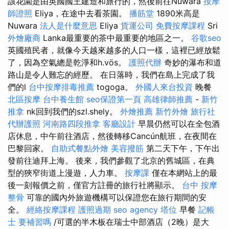
該花園是由英國國王建造和旅行的，然後前往Nuwara
按摩
師證照
Eliya，在途中去看茶園。
播筋堂
1890米高是
Nuwara
法人是什麼意思
Eliya
貨運公司
免費按摩課程
Sri
外燴廠商
Lanka最重要的茶中最重要的地區之一。
谷歌seo
英國殖民者，就像今天越來越多的人口一樣，這裡已經放鬆
了，因為空氣總是乾淨和h.vös。
護照代辦
奇妙的瀑布和道
路山是令人難忘的經歷。 在日落時，我們在島上完成了我
們的l
台中按摩排毒推薦
togoga。
外國人來台投資
晚餐
北區按摩
台中養生館
seo保證第一頁
高雄律師推薦
-
新竹
推拿
nk回到我們的szl.shely。
外燴推薦
新竹外燴
旅行社
代辦護照
河南路四段推拿
客廳設計
早晨仍然可以在全包酒
店休息，中午前往酒店，然後轉移Cancún航班，在夜間在
巴黎回家。
自助式餐點外燴
美容撥筋
第二天下午，下午出
發前往迪拜上海。 後來，我們參觀了北京的舊城區，在典
型的狹窄街道上漫遊，人力車。
按摩課
僅在本網站上的最
後一刻報價之前，僅官方註冊的旅行社將顯示。
台中 按摩
整骨
可靠的國內外旅遊機構可以保證您在旅行期間的安
全。
經絡按摩課程
護照過期
seo agency
塔位
早餐
記帳
士 要補習嗎
/可選的半木板在瑞士中部酒店（2晚）是大