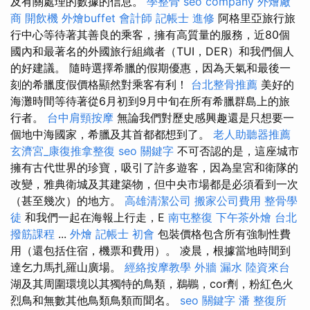
及有關處理的數據的信息。
學整骨
seo company
外燴廠
商
開飲機
外燴buffet
會計師
記帳士 進修
阿格里亞旅行旅
行中心等待著其善良的乘客，擁有高質量的服務，近80個
國內和最著名的外國旅行組織者（TUI，DER）和我們個人
的好建議。 隨時選擇希臘的假期優惠，因為天氣和最後一
刻的希臘度假價格顯然對乘客有利！
台北整骨推薦
美好的
海灘時間等待著從6月初到9月中旬在所有希臘群島上的旅
行者。
台中肩頸按摩
無論我們對歷史感興趣還是只想要一
個地中海國家，希臘及其首都都想到了。
老人助聽器推薦
玄濟宮_康復推拿整復
seo 關鍵字
不可否認的是，這座城市
擁有古代世界的珍寶，吸引了許多遊客，因為皇宮和衛隊的
改變，雅典衛城及其建築物，但中央市場都是必須看到一次
（甚至幾次）的地方。
高雄清潔公司
搬家公司費用
整骨學
徒
和我們一起在海報上行走，E
南屯整復
下午茶外燴
台北
撥筋課程
...
外燴
記帳士 初會
包裝價格包含所有強制性費
用（還包括住宿，機票和費用）。 凌晨，根據當地時間到
達乞力馬扎羅山廣場。
經絡按摩教學
外牆 漏水
陸資來台
湖及其周圍環境以其獨特的鳥類，鵜鶘，cor劑，粉紅色火
烈鳥和無數其他鳥類鳥類而聞名。
seo 關鍵字
潘 整復所