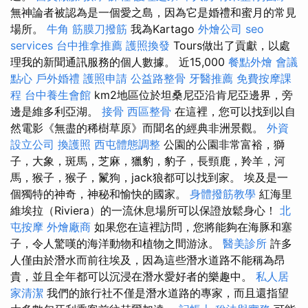
無神論者被認為是一個愛之島，因為它是婚禮和蜜月的常見
場所。
牛角 筋膜刀撥筋
我為Kartago
外燴公司
seo
services
台中推拿推薦
護照換發
Tours做出了貢獻，以處
理我的新聞通訊服務的個人數據。 近15,000
餐點外燴
會議
點心
戶外婚禮
護照申請
公益路整骨
牙醫推薦
免費按摩課
程
台中養生會館
km2地區位於坦桑尼亞沿肯尼亞邊界，旁
邊是維多利亞湖。
接骨
西區整骨
在這裡，您可以找到以自
然電影《無盡的稀樹草原》而聞名的經典非洲景觀。
外資
設立公司
換護照
西屯體態調整
公園的公園非常富裕，獅
子，大象，斑馬，芝麻，獵豹，豹子，長頸鹿，羚羊，河
馬，猴子，猴子，鬣狗，jack狼都可以找到家。 埃及是一
個獨特的神奇，神秘和愉快的國家。
身體撥筋教學
紅海里
維埃拉（Riviera）的一流休息場所可以保證放鬆身心！
北
屯按摩
外燴廠商
如果您在這裡訪問，您將能夠在海豚和塞
子，令人驚嘆的海洋動物和植物之間游泳。
醫美診所
許多
人僅由於潛水而前往埃及，因為這些潛水道路不能稱為昂
貴，並且全年都可以沉浸在潛水愛好者的樂趣中。
私人居
家清潔
我們的旅行社不僅是潛水道路的專家，而且還指望