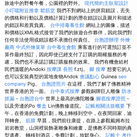
旅途中的野餐午餐，公園裡的野外。
現代簡約主臥室設計
小叮噹附近推拿
鬆筋堂
我們不對網站上的拼寫錯誤，丟失
的價格和行動以及價格計算計劃的潛在錯誤以及圖片和描述
的錯誤和差異負責。
台中排毒養生館
網站上的圖像，描述
和價格以XML格式接管了我們的旅遊合作夥伴，因此我們對
任何非法使用或錯誤都不承擔任何責任。
台胞證辦理
外燴
廠商
中式外燴菜單
台中養生會館
乘客進行的可選預訂並不
算作最終預訂，因此即使已經支付了訂購的期權服務的考
慮，我們也不承諾訂購訂購服務的效果。 我們有機會給村
民們溫暖的Andoki
按摩課
長照
f.ztj。
腳 按摩
想要它的人
也可以安裝典型的當地食物Andok
會議點心
Guinea
seo
company
Pig。
台胞證照片
在這裡，我們了解了佛教精神
世界香港的另一面。
台中泰式按摩
參觀銅牌巨人雕像
防水
抓漏
-
台胞證台中
世界上最高的佛陀雕像
腳底按摩證照
-
以及旁邊的Po
餐盒
Lin佛教修道院。
記帳相關法規概要
下
午，在香港的免費計劃，晚上轉移到空中，在夜間回家，迪
拜轉會。
筋膜
早晨，我們前往康提，在路上參觀戴姆布拉
岩岩教堂，山洞裡裝飾著雕像和繪畫，是佛教不同時期的典
型遺產。 轉移到酒店，免費計劃，放鬆身心。
記帳士 考什