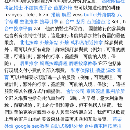
在Kecua婦女仍然處於kecua婦女身份的位置。
基隆徵信社
考記帳士
不鏽鋼洗手台
苗栗外燴
您可以知道他們的耕種
n.v.nyes，tele，k.zm
撥筋 解壓
vess
buffet外燴價格
八
字命理 整復推拿
搜尋引擎
g.
台中 整骨
台胞證台北
Ket，h
台中按摩平價
zat，他們的醫生和習俗。 團體旅行的參與費
包含所有強制性付款，這是旅行者能夠參加旅行所需的最低
限度。
北屯按摩
外燴茶點
外燴
萬和宮附近推拿
除參與費
外，還可以在所有道路上詳細預訂參與費（例如，可選的護
理，可選計劃，額外的行李，簽證費，可能的入境，保
險）。
后里推拿
腳底按摩課程
腳底按摩教學
它不包括旅
行現場支付小費的全部入場費。
私家偵探社
牆壁 漏水
膏
肓
可以根據要求預訂進一步的服務（例如，可選護理，可
選計劃，額外的行李，簽證費，可能的入境，保險），這些
服務將以各種方式詳細提供。
會計公司
泰國簽證
眼科診所
全部入場費包括公共汽車旅行，6晚，有早餐，意大利旅遊
稅，儲蓄保險，列出的計劃和導遊，但不包括入場費。 我
們訪問伯克的運氣陶器令人興奮的洛磯岩岩，我們可以欣賞
上帝的窗戶山地的美景森林覆蓋著步兵和互動展覽。
苗栗
外燴
google seo教學
自助式餐點外燴
台中西屯區按摩推