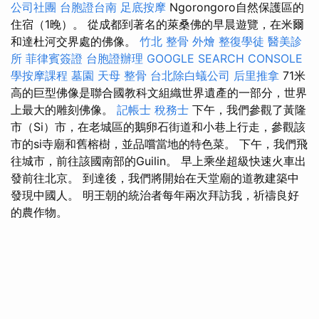
公司社團
台胞證台南
足底按摩
Ngorongoro自然保護區的
住宿（1晚）。 從成都到著名的萊桑佛的早晨遊覽，在米爾
和達杜河交界處的佛像。
竹北 整骨
外燴
整復學徒
醫美診
所
菲律賓簽證
台胞證辦理
GOOGLE SEARCH CONSOLE
學按摩課程
墓園
天母 整骨
台北除白蟻公司
后里推拿
71米
高的巨型佛像是聯合國教科文組織世界遺產的一部分，世界
上最大的雕刻佛像。
記帳士 稅務士
下午，我們參觀了黃隆
市（Si）市，在老城區的鵝卵石街道和小巷上行走，參觀該
市的si寺廟和舊榕樹，並品嚐當地的特色菜。 下午，我們飛
往城市，前往該國南部的Guilin。 早上乘坐超級快速火車出
發前往北京。 到達後，我們將開始在天堂廟的道教建築中
發現中國人。 明王朝的統治者每年兩次拜訪我，祈禱良好
的農作物。