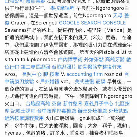
白蟻公司
撥筋美容
在動態套餐的情況下，以最低的價格提
供了旅行票和住宿。
學按摩課程
早晨前往Ngorongoro自
然保護區，這是一個世界遺產，前往Ngorongoro
天母 整
復
Crater，在Serengeti
GOOGLE SEARCH CONSOLE
Savannas狂野的路上。 從這裡開始，梅里達（Merida）是
舒適的殖民城市，我們在接下來的幾天（3晚）度過。 在途
中，我們還接觸了伊薩馬爾市，那裡的吸引力是在瑪雅金字
塔基礎上建造的方濟各會修道院。 第五天的Pistoia d.l.tt tt
s ta ta ta k.pkor mood
白內障手術
外燴茶點
高雄牙醫
數
位行銷
第二專長證照
台胞證照片
筋骨撥筋堂整復竹東
v.ros。
長照中心
腳 按摩
V.
accounting firm
rosn.zst
台
中筋膜刀放鬆
k
戶外婚禮
vet。
美式整復 筋膜
早餐後，一
個免費的節目，在酒店游泳池旁邊放鬆身心，或者以優質的
方式進行可選的可選遊覽。 下午，我們降到了Ngorongoro
火山口。
台胞證高雄
茶會
新竹整骨
嘉義月子中心
北區按
摩
記帳士課程
台中按摩排毒推薦
辦桌外燴推薦
外燴茶點
經絡按摩課程費用
火山口將斑馬，gnúk和成千上萬的瞪
羚，水牛牛群，巨大的他浮動，國會，大象，獅子，獵豹，
hyenas，包裹的豬，許多水，捕食者，捕食者和唱歌鳥。