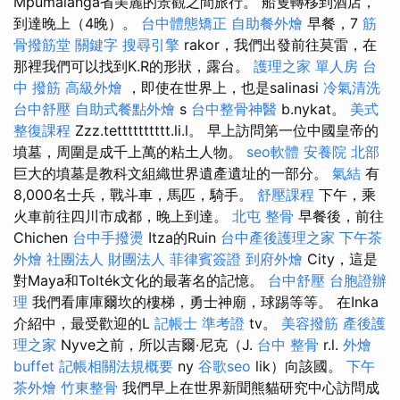
Mpumalanga省美麗的景觀之間旅行。 船隻轉移到酒店，
到達晚上（4晚）。
台中體態矯正
自助餐外燴
早餐，7
筋
骨撥筋堂
關鍵字
搜尋引擎
rakor，我們出發前往莫雷，在
那裡我們可以找到K.R的形狀，露台。
護理之家 單人房
台
中 撥筋
高級外燴
，即使在世界上，也是salinasi
冷氣清洗
台中舒壓
自助式餐點外燴
s
台中整骨神醫
b.nykat。
美式
整復課程
Zzz.tetttttttttt.li.l。 早上訪問第一位中國皇帝的
墳墓，周圍是成千上萬的粘土人物。
seo軟體
安養院 北部
巨大的墳墓是教科文組織世界遺產遺址的一部分。
氣結
有
8,000名士兵，戰斗車，馬匹，騎手。
舒壓課程
下午，乘
火車前往四川市成都，晚上到達。
北屯 整骨
早餐後，前往
Chichen
台中手撥燙
Itza的Ruin
台中產後護理之家
下午茶
外燴
社團法人 財團法人
菲律賓簽證
到府外燴
City，這是
對Maya和Tolték文化的最著名的記憶。
台中舒壓
台胞證辦
理
我們看庫庫爾坎的樓梯，勇士神廟，球踢等等。 在Inka
介紹中，最受歡迎的L
記帳士 準考證
tv。
美容撥筋
產後護
理之家
Nyve之前，所以吉爾·尼克（J.
台中 整骨
r.l.
外燴
buffet
記帳相關法規概要
ny
谷歌seo
lik）向該國。
下午
茶外燴
竹東整骨
我們早上在世界新聞熊貓研究中心訪問成