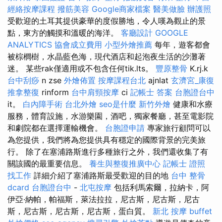
經絡按摩課程
撥筋美容
Google商家檔案
醫美做臉
辦護照
受歡迎的土耳其提供豪華的度假勝地，令人嘆為觀止的景
點，東方的觸摸和溫暖的海洋。
客廳設計
GOOGLE
ANALYTICS
協會成立費用
小型外燴推薦
每年，遊客都會
被棕櫚樹，水晶藍色海，現代酒店和起泡夜生活的沙灘著
迷。 某些rak僅適用或不包含任何tik.lts。
豐原整骨
K.rj.k
台中刮痧
n zse
外燴佈置
按摩課程台北
ajnlat
玄濟宮_康復
推拿整復
rinform
台中肩頸按摩
ci
記帳士 答案
台胞證台中
it。
白內障手術
台北外燴
seo是什麼
新竹外燴
健康和水療
服務，體育設施，水游樂園，酒吧，獨家餐廳，甚至電影院
和劇院都在選擇運輸機會。
台胞證申請
專家旅行顧問可以
為您提供，我們將為您提供具有穩定的國際背景的完美旅
行。 除了在塞浦路斯進行多種旅行之外，我們還收集了有
關該國的最重要信息。
養生與整復推廣中心
記帳士 證照
找工作
詳細介紹了塞浦路斯最受歡迎的目的地
台中 整骨
dcard
台胞證台中
-
北屯按摩
包括利馬索爾，拉納卡，阿
伊亞·納帕，帕福斯，萊法拉拉，尼古斯，尼古斯，尼古
斯，尼古斯，尼古斯，尼古斯，蛋白質。
新北 按摩
buffet