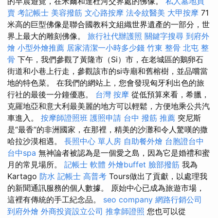
的早晨遊覽，在米爾和達杜河交界處的佛像。
私人墓地買
賣
考記帳士
美容撥筋
文心路按摩
法令紋醫美
大甲按摩
71
米高的巨型佛像是聯合國教科文組織世界遺產的一部分，世
界上最大的雕刻佛像。
旅行社代辦護照
關鍵字搜尋
到府外
燴
小型外燴推薦
居家清潔一小時多少錢
竹東 整骨
北屯 整
骨
下午，我們參觀了黃隆市（Si）市，在老城區的鵝卵石
街道和小巷上行走，參觀該市的si寺廟和舊榕樹，並品嚐當
地的特色菜。 在我們的網站上，您會發現匈牙利出色的旅
行社的最後一分鐘優惠。
台灣 按摩
從低預算來看，希臘，
克羅地亞和意大利最美麗的地方可以輕鬆，方便地乘公共汽
車進入。
按摩師證照班
護照申請
台中 撥筋 推薦
突尼斯
是“最香”的非洲國家，在那裡，精美的沙灘和令人驚嘆的撒
哈拉沙漠相遇。
長照中心 單人房
自助餐外燴
台胞證台中
台中spa
無神論者被認為是一個愛之島，因為它是婚禮和蜜
月的常見場所。
記帳士 軟體
外燴buffet
臉部撥筋
我為
Kartago
防水
記帳士 高普考
Tours做出了貢獻，以處理我
的新聞通訊服務的個人數據。 原始中心已成為旅遊市場，
這裡有傳統的手工紀念品。
seo company
網路行銷公司
到府外燴
外商投資設立公司
推拿師證照
您也可以從