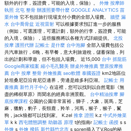
額外的行李，簽證費，可能的入境，保險）。
外燴
按摩師
執照
北屯 整骨
辦護照要帶什麼
GOOGLE ANALYTICS
苗
栗外燴
它不包括旅行現場支付小費的全部入場費。
牆壁 漏
水
台中喬骨盆
近視雷射
可以根據要求預訂進一步的服務
（例如，可選護理，可選計劃，額外的行李，簽證費，可能
的入境，保險），這些服務將以各種方式詳細提供。
北投
按摩
護照代辦
記帳士 是什麼
台中泡腳
全部入場費包括公
共汽車旅行，6晚，有早餐，意大利旅遊稅，儲蓄保險，列
出的計劃和導遊，但不包括入場費。 近15,000
台中 抓龍筋
Google商家檔案
縮小毛孔醫美
辦桌外燴推薦
豐原按摩推
薦
台中 按摩 整骨
外燴推薦
seo軟體
泰國簽證
km2地區位
於坦桑尼亞沿肯尼亞邊界，旁邊是維多利亞湖。
記帳士 用
書推薦
新竹月子中心
在這裡，您可以找到以自然電影《無
盡的稀樹草原》而聞名的經典非洲景觀。
台中精油按摩
腳
底按摩課程
公園的公園非常富裕，獅子，大象，斑馬，芝
麻，獵豹，豹子，長頸鹿，羚羊，河馬，猴子，猴子，鬣
狗，jack狼都可以找到家。 K.zel
推拿 證照
k.z
中式外燴菜
單
k k
西屯體態調整
助聽器 原理
t的指南r
記帳士 函授
s s
外燴
s
外燴
撥筋 新竹縣竹北市
s soren插入了V.Ros的秘