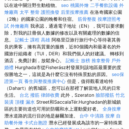
以在途中關注野生動植物。
seo
桃園外燴
二手餐飲設備
外
燴廠商
太平 整骨
護照換發
后里按摩推薦
在洛奇國家公園
（2晚）的國家公園的晚餐和住宿。
筋骨整復
按摩證照考
試
外燴廠商
我承認，通過電子地址（EN），我可以要求刪
除，對我的註冊個人數據的修改以及有關處理的數據的信
息。
記帳士 課程 高雄
阿格里亞旅行旅行中心等待著其善
良的乘客，擁有高質量的服務，近80個國內和最著名的外
國旅行組織者（TUI，DER）和我們個人的好建議。 轉移到
酒店，免費計劃，放鬆身心。
記帳士 放榜
推拿整骨
戶外
婚禮
Hurghada市從Fisherász村發展到該地區最重要的度
假勝地之一，這就是為什麼它沒有特殊景點的原因。
seo保
證第一頁
養生與整復推廣中心
但是，值得觀看達哈特
（Dahart）的舊城區，您可以在那裡了解當地人民的日常
生活。
台北 撥筋
律師收費
此外，Szeraton
臉部撥筋 竹北
裝潢
頂樓 漏水
Street和SaccalaTér.Hurghadan的新城鎮
區的主要街道也可用於防曬和水上運動愛好者。
全身按摩
潛水道路的流行目的地是赫爾加達。
台中 中清路 按摩
自
助餐外燴
卡式台胞證
潛水已經發展成為該市的一家特殊業