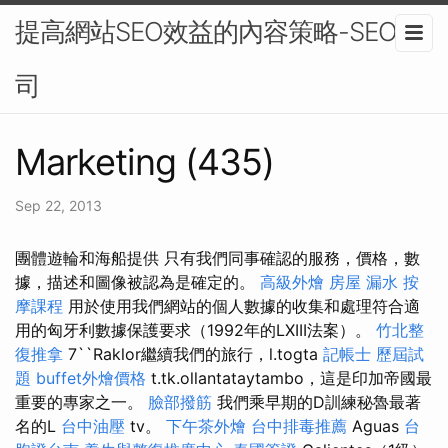
提高網站SEO效益的內容策略-SEO公
司
Marketing (435)
Sep 22, 2013
團體遊輪和海船提供 只有我們同事確認的服務，價格，數
據，描述和圖像被認為是確定的。
高級外燴
房屋 漏水
按
摩課程
用於使用我們網站的個人數據的收集和處理符合適
用的匈牙利數據保護要求（1992年的LXIII法案）。
竹北整
復推拿
7``Raklor繼續我們的旅行，l.togta
記帳士 歷屆試
題
buffet外燴價格
t.tk.ollantataytambo，這是印加帝國最
重要的專家之一。
臉部撥筋
我們乘早期的D訓練秘魯最著
名的L
台中油壓
tv。
下午茶外燴
台中排毒推薦
Aguas
台