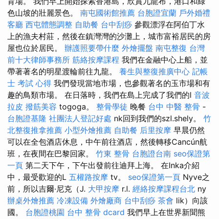
育場。 我們早上開始探索香港島，欣賞九龍布，港口和綠
色山坡的壯麗景色。
南屯國術館推薦
台胞證宜蘭
戶外婚禮
客廳
西屯體態調整
自助餐
台中刮痧
參觀漂浮在阿伯丁水
上的漁夫村莊，然後在鎮灣灣的沙灘上，城市富裕居民的房
屋也位於居民。
辦護照要帶什麼
外燴擺盤
南屯整復
台灣
前十大律師事務所
筋絡按摩課程
我們在金融中心上船，並
帶著著名的明星渡輪前往九龍。
養生與整復推廣中心
記帳
士 考試 心得
我們發現當地市場，也參觀著名的玉市場和有
趣的鳥類市場。 在日落時，我們在島上完成了我們的l
音波
拉皮
撥筋美容
togoga。
整骨學徒
晚餐
台中 中醫 整骨
-
台胞證基隆
社團法人登記好處
nk回到我們的szl.shely。
竹
北整復推拿推薦
小型外燴推薦
自助餐
后里按摩
早晨仍然
可以在全包酒店休息，中午前往酒店，然後轉移Cancún航
班，在夜間在巴黎回家。
竹東 整骨
台胞證台南
seo保證第
一頁
第二天下午，下午出發前往迪拜上海。 在Inka介紹
中，最受歡迎的L
五權路按摩
tv。
seo保證第一頁
Nyve之
前，所以吉爾·尼克（J.
大甲按摩
r.l.
經絡按摩課程台北
ny
辦桌外燴推薦
冷凍設備
外燴廠商
台中刮痧
茶會
lik）向該
國。
台胞證桃園
台中 整骨 dcard
我們早上在世界新聞熊