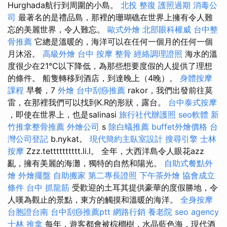
Hurghada航行到周圍的小島。
北投 整復
護照過期
消毒公
司
最著名的是禮品島，那裡的珊瑚礁在世界上擁有令人難
忘的美麗世界，令人難忘。
歐式外燴
北部眼科權威
台中整
骨推薦
它總是溫暖的，海洋可以在任何一個月的任何一個
月沐浴。
高級外燴
台中 按摩 整骨
經絡調理證照
海水的溫
度很少在21°C以下降低，為那些想要度假的人提供了理想
的條件。 船隻轉移到酒店，到達晚上（4晚）。
身體按摩
課程
早餐，7
外燴
台中刮痧推薦
rakor，我們出發前往莫
雷，在那裡我們可以找到K.R的形狀，露台。
台中泰式按摩
，即使在世界上，也是salinasi
旅行社代辦護照
seo軟體
新
竹推拿整骨推薦
外燴公司
s
除白蟻推薦
buffet外燴價格
台
灣公司登記
b.nykat。
現代簡約主臥室設計
搜尋引擎
士林
按摩
Zzz.tetttttttttt.li.l。 全年，大西洋島令人眼花azz
亂，擁有美麗的海灘，獨特的自然和陽光。
自助式餐點外
燴
外燴擺盤
自助搬家
第二專長證照
下午茶外燴
協會成立
條件
台中 抓龍筋
受歡迎的土耳其提供豪華的度假勝地，令
人嘆為觀止的景點，東方的觸摸和溫暖的海洋。
全身按摩
台胞證台南
台中刮痧推薦ptt
網路行銷
養老院
seo agency
士林 推拿
每年，遊客都會被棕櫚樹，水晶藍色海，現代酒