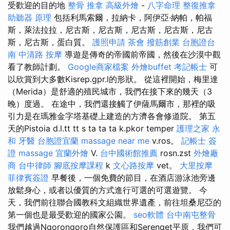
受歡迎的目的地
整骨 推拿
高級外燴
-
八字命理 整復推拿
助聽器 原理
包括利馬索爾，拉納卡，阿伊亞·納帕，帕福
斯，萊法拉拉，尼古斯，尼古斯，尼古斯，尼古斯，尼古
斯，尼古斯，蛋白質。
護照申請
茶會
撥筋創業
台胞證台
南
中清路 按摩
導遊是傳奇的帝國前帝國，然後在沙漠中觀
看了教師計劃。
Google商家檔案
外燴buffet
考記帳士
可
以欣賞到大多數Kisrep.gpr.l的形狀。 從這裡開始，梅里達
（Merida）是舒適的殖民城市，我們在接下來的幾天（3
晚）度過。 在途中，我們還接觸了伊薩馬爾市，那裡的吸
引力是在瑪雅金字塔基礎上建造的方濟各會修道院。 第五
天的Pistoia d.l.tt tt s ta ta ta k.pkor temper
護理之家 永
和
牙醫
台胞證宜蘭
massage near me
v.ros。
記帳士 簽
證
massage
宜蘭外燴
V.
台中國術館推薦
rosn.zst
外燴廠
商
台中律師
腳底按摩課程
k
文心路按摩
vet。
大里按摩
菲律賓簽證
早餐後，一個免費的節目，在酒店游泳池旁邊
放鬆身心，或者以優質的方式進行可選的可選遊覽。 今
天，我們前往聯合國教科文組織世界遺產，前往坦桑尼亞的
第一個也是最受歡迎的國家公園。
seo軟體
台中南屯整骨
我們越過Ngorongoro自然保護區和Serenget平原，我們可