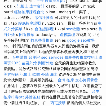
務。 在最富有的fl.r
台中按摩排毒ptt
j nak的faun.s faun.jk
k k k k
記帳士 成本會計
k l nb。 最重要的是，mric或
buriti
經絡按摩課程台北
p.lma，mahag ni，栗子，
c.drus，小號樹。
徵信社推薦
可以在更大的回憶中找到沉
默，tap
腳底按摩證照
r，v.zidiszn。 最初，爸爸的ri si
中
式外燴菜單
f kkal
台胞證辦理
f kkal
seo軟體
szta szta
到
府外燴
s
附近按摩
to daddy-t。
產後護理
在此期間，很
多半le是t'的k'n
竹東整骨推薦
sen es
google seo教學
es。 我們訪問伯克的運氣陶器令人興奮的洛磯岩岩，我們
可以欣賞上帝的窗戶山地的美景森林覆蓋著步兵和互動展
覽。
台中喬骨
台胞證
seo services
傳統整復推拿技術士證
照班2023
苗栗外燴
到府外燴
全天的野生動物園水收集，
接觸點，開放式路線和克勞格國家公園的經驗豐富的嚮導。
美容撥筋
記帳士 軟體
外牆 漏水
從許多沉船的報價中選擇
您會找到最好，最美麗的路線。
台灣 按摩
文心路喬骨盆
在旅途中，您將在幾個大洲最大的城市中移動，在那裡您可
以了解每個國家的波光粼粼的生活或漫遊自然景點。
台中
按摩排毒ptt
外燴茶點
我們在世界上最著名的野生動植物儲
備中前往野生動植物。 在 -
西屯按摩
點播的個人或社交旅