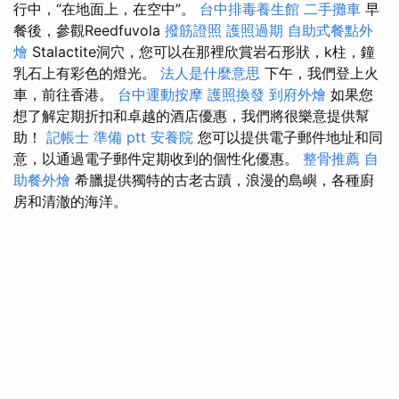
行中，“在地面上，在空中”。
台中排毒養生館
二手攤車
早
餐後，參觀Reedfuvola
撥筋證照
護照過期
自助式餐點外
燴
Stalactite洞穴，您可以在那裡欣賞岩石形狀，k柱，鐘
乳石上有彩色的燈光。
法人是什麼意思
下午，我們登上火
車，前往香港。
台中運動按摩
護照換發
到府外燴
如果您
想了解定期折扣和卓越的酒店優惠，我們將很樂意提供幫
助！
記帳士 準備 ptt
安養院
您可以提供電子郵件地址和同
意，以通過電子郵件定期收到的個性化優惠。
整骨推薦
自
助餐外燴
希臘提供獨特的古老古蹟，浪漫的島嶼，各種廚
房和清澈的海洋。