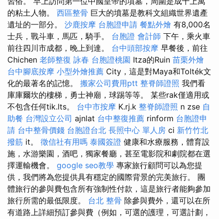
習俗。 早上訪問第一位中國皇帝的墳墓，周圍是成千上萬
的粘土人物。
西區整骨
巨大的墳墓是教科文組織世界遺產
遺址的一部分。
沙鹿按摩
台胞證申請
餐點外燴
有8,000名
士兵，戰斗車，馬匹，騎手。
台胞證
會計師
下午，乘火車
前往四川市成都，晚上到達。
台中頭部按摩
早餐後，前往
Chichen
老師整復 詠春
台胞證桃園
Itza的Ruin
苗栗外燴
台中腳底按摩
小型外燴推薦
City，這是對Maya和Tolték文
化的最著名的記憶。
搬家公司費用ptt
整脊師證照
我們看
庫庫爾坎的樓梯，勇士神廟，球踢等等。 某些rak僅適用或
不包含任何tik.lts。
台中市按摩
K.rj.k
整脊師證照
n zse
自
助餐
台灣設立公司
ajnlat
台中整復推薦
rinform
台胞證申
請
台中整骨價錢
台胞證台北
長照中心 單人房
ci
新竹竹北
撥筋
it。
徵信社有用嗎
泰國簽證
健康和水療服務，體育設
施，水游樂園，酒吧，獨家餐廳，甚至電影院和劇院都在選
擇運輸機會。
google seo教學
專家旅行顧問可以為您提
供，我們將為您提供具有穩定的國際背景的完美旅行。 團
體旅行的參與費包含所有強制性付款，這是旅行者能夠參加
旅行所需的最低限度。
台北 整骨
除參與費外，還可以在所
有道路上詳細預訂參與費（例如，可選的護理，可選計劃，