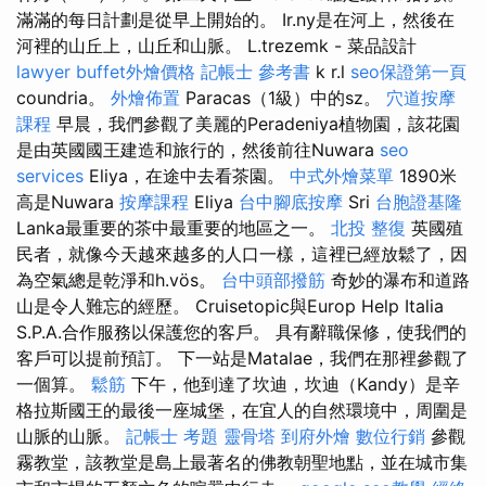
滿滿的每日計劃是從早上開始的。 Ir.ny是在河上，然後在
河裡的山丘上，山丘和山脈。 L.trezemk - 菜品設計
lawyer
buffet外燴價格
記帳士 參考書
k r.l
seo保證第一頁
coundria。
外燴佈置
Paracas（1級）中的sz。
穴道按摩
課程
早晨，我們參觀了美麗的Peradeniya植物園，該花園
是由英國國王建造和旅行的，然後前往Nuwara
seo
services
Eliya，在途中去看茶園。
中式外燴菜單
1890米
高是Nuwara
按摩課程
Eliya
台中腳底按摩
Sri
台胞證基隆
Lanka最重要的茶中最重要的地區之一。
北投 整復
英國殖
民者，就像今天越來越多的人口一樣，這裡已經放鬆了，因
為空氣總是乾淨和h.vös。
台中頭部撥筋
奇妙的瀑布和道路
山是令人難忘的經歷。 Cruisetopic與Europ Help Italia
S.P.A.合作服務以保護您的客戶。 具有辭職保修，使我們的
客戶可以提前預訂。 下一站是Matalae，我們在那裡參觀了
一個算。
鬆筋
下午，他到達了坎迪，坎迪（Kandy）是辛
格拉斯國王的最後一座城堡，在宜人的自然環境中，周圍是
山脈的山脈。
記帳士 考題
靈骨塔
到府外燴
數位行銷
參觀
霧教堂，該教堂是島上最著名的佛教朝聖地點，並在城市集