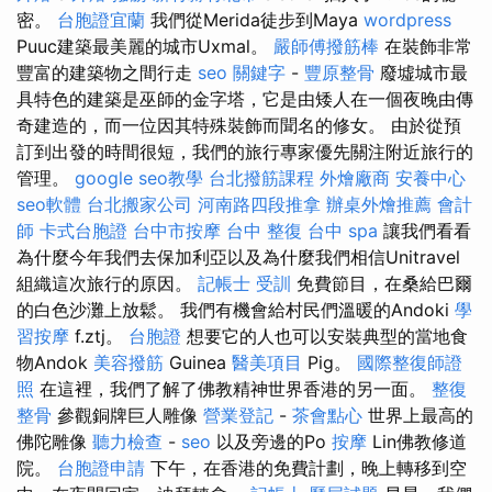
密。
台胞證宜蘭
我們從Merida徒步到Maya
wordpress
Puuc建築最美麗的城市Uxmal。
嚴師傅撥筋棒
在裝飾非常
豐富的建築物之間行走
seo 關鍵字
-
豐原整骨
廢墟城市最
具特色的建築是巫師的金字塔，它是由矮人在一個夜晚由傳
奇建造的，而一位因其特殊裝飾而聞名的修女。 由於從預
訂到出發的時間很短，我們的旅行專家優先關注附近旅行的
管理。
google seo教學
台北撥筋課程
外燴廠商
安養中心
seo軟體
台北搬家公司
河南路四段推拿
辦桌外燴推薦
會計
師
卡式台胞證
台中市按摩
台中 整復
台中 spa
讓我們看看
為什麼今年我們去保加利亞以及為什麼我們相信Unitravel
組織這次旅行的原因。
記帳士 受訓
免費節目，在桑給巴爾
的白色沙灘上放鬆。 我們有機會給村民們溫暖的Andoki
學
習按摩
f.ztj。
台胞證
想要它的人也可以安裝典型的當地食
物Andok
美容撥筋
Guinea
醫美項目
Pig。
國際整復師證
照
在這裡，我們了解了佛教精神世界香港的另一面。
整復
整骨
參觀銅牌巨人雕像
營業登記
-
茶會點心
世界上最高的
佛陀雕像
聽力檢查
-
seo
以及旁邊的Po
按摩
Lin佛教修道
院。
台胞證申請
下午，在香港的免費計劃，晚上轉移到空