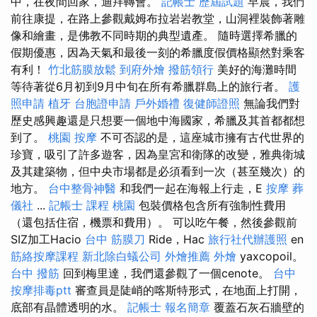
中，在夜間回家，迪拜轉會。
記帳士 歷屆試題
早晨，我們
前往康提，在路上參觀戴姆布拉岩岩教堂，山洞裡裝飾著雕
像和繪畫，是佛教不同時期的典型遺產。 隨時選擇希臘的
假期優惠，因為天氣和最後一刻的希臘度假價格顯然對乘客
有利！
竹北筋膜放鬆
到府外燴
撥筋領行
美好的海灘時間
等待著從6月初到9月中旬在所有希臘群島上的旅行者。
護
照申請
植牙
台胞證申請
戶外婚禮
復健師證照
無論我們對
歷史感興趣還是只想要一個地中海國家，希臘及其首都都想
到了。
桃園 按摩
不可否認的是，這座城市擁有古代世界的
珍寶，吸引了許多遊客，因為皇宮和衛隊的改變，雅典衛城
及其建築物，但中央市場都是必須看到一次（甚至幾次）的
地方。
台中整骨神醫
和我們一起在海報上行走，E
按摩
葬
儀社
...
記帳士 課程 桃園
包裝價格包含所有強制性費用
（還包括住宿，機票和費用）。 可以吃午餐，然後參觀前
SIZ加工Hacio
台中 筋膜刀
Ride，Hac
旅行社代辦護照
en
筋絡按摩課程
新北除白蟻公司
外燴推薦
外燴
yaxcopoil。
台中 撥筋
回到梅里達，我們還參觀了一個cenote。
台中
按摩排毒ptt
審查員是陡峭的喀斯特形式，在地面上打開，
底部有晶體透明的水。
記帳士 報名簡章
覆蓋石灰石牆壁的