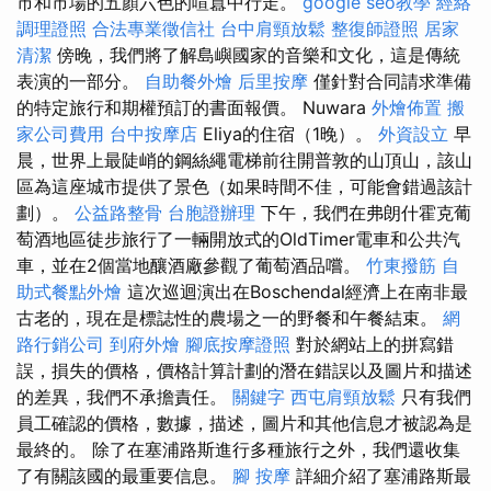
市和市場的五顏六色的喧囂中行走。
google seo教學
經絡
調理證照
合法專業徵信社
台中肩頸放鬆
整復師證照
居家
清潔
傍晚，我們將了解島嶼國家的音樂和文化，這是傳統
表演的一部分。
自助餐外燴
后里按摩
僅針對合同請求準備
的特定旅行和期權預訂的書面報價。 Nuwara
外燴佈置
搬
家公司費用
台中按摩店
Eliya的住​​宿（1晚）。
外資設立
早
晨，世界上最陡峭的鋼絲繩電梯前往開普敦的山頂山，該山
區為這座城市提供了景色（如果時間不佳，可能會錯過該計
劃）。
公益路整骨
台胞證辦理
下午，我們在弗朗什霍克葡
萄酒地區徒步旅行了一輛開放式的OldTimer電車和公共汽
車，並在2個當地釀酒廠參觀了葡萄酒品嚐。
竹東撥筋
自
助式餐點外燴
這次巡迴演出在Boschendal經濟上在南非最
古老的，現在是標誌性的農場之一的野餐和午餐結束。
網
路行銷公司
到府外燴
腳底按摩證照
對於網站上的拼寫錯
誤，損失的價格，價格計算計劃的潛在錯誤以及圖片和描述
的差異，我們不承擔責任。
關鍵字
西屯肩頸放鬆
只有我們
員工確認的價格，數據，描述，圖片和其他信息才被認為是
最終的。 除了在塞浦路斯進行多種旅行之外，我們還收集
了有關該國的最重要信息。
腳 按摩
詳細介紹了塞浦路斯最