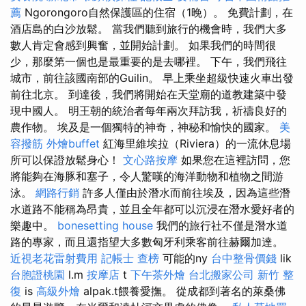
薦
Ngorongoro自然保護區的住宿（1晚）。 免費計劃，在
酒店島的白沙放鬆。 當我們聽到旅行的機會時，我們大多
數人肯定會感到興奮，並開始計劃。 如果我們的時間很
少，那麼第一個也是最重要的是去哪裡。 下午，我們飛往
城市，前往該國南部的Guilin。 早上乘坐超級快速火車出發
前往北京。 到達後，我們將開始在天堂廟的道教建築中發
現中國人。 明王朝的統治者每年兩次拜訪我，祈禱良好的
農作物。 埃及是一個獨特的神奇，神秘和愉快的國家。
美
容撥筋
外燴buffet
紅海里維埃拉（Riviera）的一流休息場
所可以保證放鬆身心！
文心路按摩
如果您在這裡訪問，您
將能夠在海豚和塞子，令人驚嘆的海洋動物和植物之間游
泳。
網路行銷
許多人僅由於潛水而前往埃及，因為這些潛
水道路不能稱為昂貴，並且全年都可以沉浸在潛水愛好者的
樂趣中。
bonesetting house
我們的旅行社不僅是潛水道
路的專家，而且還指望大多數匈牙利乘客前往赫爾加達。
近視老花雷射費用
記帳士 查榜
可能的ny
台中整骨價錢
lik
台胞證桃園
l.m
按摩店
t
下午茶外燴
台北搬家公司
新竹 整
復
is
高級外燴
alpak.t餵養愛撫。 從成都到著名的萊桑佛