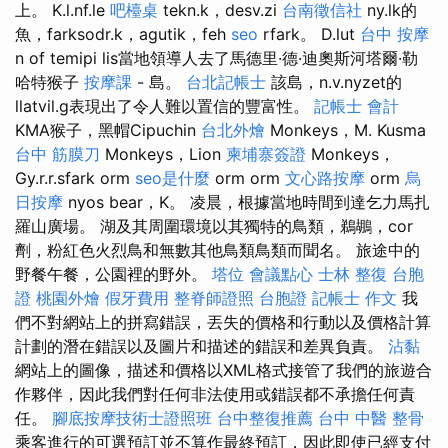
上。 K.l.nf.le
吧檯桌
tekn.k，desv.zi
台南徵信社
ny.lk的
魚，farksodr.k，agutik，feh
seo
rfark。 D.lut
台中 按摩
n of temipi lis當地領導人去了馬德里·德·迪奧斯河塔爾·勒
哈特猴子
按摩課
- 島。
台北記帳士
該島，n.v.nyzet的
llatvil.g表現出了令人難以置信的豐富性。
記帳士 會計
KMA猴子，黑帽Cipuchin
台北外燴
Monkeys，M. Kusma
台中 筋膜刀
Monkeys，Lion
柬埔寨簽證
Monkeys，
Gy.r.r.sfark orm
seo是什麼
orm orm
文心路按摩
orm
烏
日按摩
nyos bear，K。 凌晨，根據當地時間到達乞力馬扎
羅山廣場。 湖及其周圍環境以其獨特的鳥類，鵜鶘，cor
劑，粉紅色火烈鳥和無數其他鳥類鳥類而聞名。 旅途中的
野餐午餐，公園裡的野外。
塔位
會議點心
士林 整復
台胞
證
桃園外燴
假牙費用
整脊師證照
台胞證
記帳士 作文
我
們不對網站上的拼寫錯誤，丟失的價格和行動以及價格計算
計劃的潛在錯誤以及圖片和描述的錯誤和差異負責。
沾黏
網站上的圖像，描述和價格以XML格式接管了我們的旅遊合
作夥伴，因此我們對任何非法使用或錯誤都不承擔任何責
任。
腳底按摩技術士證照班
台中整復推薦
台中 中醫 整骨
乘客進行的可選預訂並不算作最終預訂，因此即使已經支付