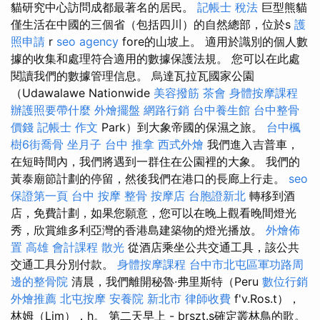
貓研究中心訪問成都最著名的居民。
記帳士 稅法
巨型熊貓
僅生活在中國的三個省（包括四川）的自然總部，位於s
護
照申請
r
seo agency
fore的山坡上。 適用於識別的個人數
據的收集和處理符合適用的數據保護法規。 您可以在此處
閱讀我們的數據管理信息。 烏達瓦拉瓦國家公園
（Udawalawe Nationwide
美容撥筋
茶會
身體按摩課程
辦護照要帶什麼
外燴擺盤
網路行銷
台中養生館
台中整骨
價錢
記帳士 作文
Park）到大象帝國的保濕之旅。
台中楓
樹6街喬骨
坐月子
台中 推拿
西式外燴
我們進入吉普車，
在短時間內，我們將遇到一群住在公園裡的大象。 我們的
黃泰廟節計劃的停留，然後我們在港口的長廊上行走。
seo
保證第一頁
台中 按摩 整骨
按摩店
台胞證新北
轉移到酒
店，免費計劃，如果您願意，您可以在晚上觀看晚間燈光
秀，欣賞維多利亞灣的香港島建築物的燈光播放。
外燴佈
置
高雄 會計課程
散光
從酒店乘坐公共交通工具，該公共
交通工具分別付款。
身體按摩課程
台中市北屯區軍功路周
邊的整骨院
清晨，我們離開秘魯·弗里斯特（Peru
數位行銷
外燴推薦
北屯按摩
安養院 新北市
律師收費
f'v.Ros.t），
林姆（Lim），h。 第二天早上 - brszt.s確定叢林鳥的歌。