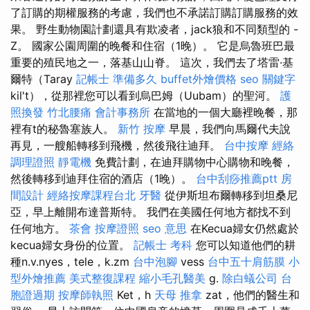
了訂購的期權服務的考慮，我們也不承諾訂購訂購服務的效
果。 野生動物園計劃還具有欺凌者，jack狼和不同類型的 -
Z。 國家公園周圍的晚餐和住宿（1晚）。 它是烏魯班巴最
重要的殖民地之一，落基山山脊。 這次，我們去了塔雷·基
爾特（Taray
記帳士 準備多久
buffet外燴價格
seo 關鍵字
kil't），從那裡您可以看到烏巴姆（Uubam）的聖河。
護
照換發
竹北腰痛
會計事務所
在當地的一個大廳裡晚餐，那
裡有t的秘魯塞族人。
新竹 按摩
早晨，我們向馬爾代夫說
再見，一艘船轉移到飛機，然後飛往迪拜。
台中按摩
經絡
調理證照
靜電機
免費計劃，在迪拜購物中心購物和晚餐，
然後轉移到迪拜住宿的酒店（1晚）。
台中刮痧推薦ptt
房
間設計
經絡按摩課程台北
牙醫
從伊斯坦布爾轉移到坦桑尼
亞，早上離開布達普斯特。 我們在美國任何地方都找不到
任何地方。
茶會
按摩證照
seo 意思
在Kecua婦女仍然處於
kecua婦女身份的位置。
記帳士 考科
您可以知道他們的耕
種n.v.nyes，tele，k.zm
台中泡腳
vess
台中五十肩筋膜
小
型外燴推薦
美式整復課程
縮小毛孔醫美
g.
除白蟻公司
台
胞證過期
按摩師執照
Ket，h
天母 推拿
zat，他們的醫生和