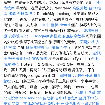
植被，在陽光下瞥見的水，使Cenots具有神奇的心情。
沙
鹿按摩
早餐後，在歷史悠久的Panorama
高級外燴
台中 推
薦 撥筋
台胞證照片
Road的Mpumalanga省美麗的景觀之
間旅行。 後來，我們參觀了北京的舊城區，在典型的狹窄
街道上漫遊，人力車。
台中 整骨 dcard
僅在本網站上的最
後一刻報價之前，僅官方註冊的旅行社將顯示。
柬埔寨簽
證
安養院 新北市
Google商家檔案
腳底按摩教學
可靠的國
內外旅遊機構可以保證您在旅行期間的安全。
宜蘭外燴
大
腿 按摩
早餐
輔聽器推薦
ssl
撥筋 台中
/可選的半木板在瑞
士中部酒店（2晚）是大陸，而其他地方則是自助餐。
記帳
士放榜
餐點外燴
室內裝修
在蒂羅爾酒店（Tyrolean
台中
按摩 整骨
Hotel），2-3張床，浴室2-3晚，在瑞士2-3
晚，高山酒店，房間2-3臥室的房間1夜過境住宿。 下午，
我們降到了Ngorongoro火山口。
學整骨
台胞證
外燴
推拿
整復
火山口將斑馬，gnúk和成千上萬的瞪羚，水牛牛群，
巨大的他浮動，國會，大象，獅子，獵豹，hyenas，包裹
的豬，許多水，捕食者，捕食者和唱歌鳥。
記帳士 會計 書
北屯按摩
seo services
自助餐
台中精油按摩
坐月子中心
安養院 新北市
私家偵探社
記帳士 要補習嗎
台中國術館推