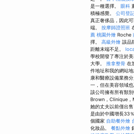
是一種選擇。
眼科
積極感覺。
公司登
真正奢侈品，因此
端。
按摩師證照班
薦
桃園外燴
Roche
擇。
高級外燴
該品
距離末端不足。
loc
學校開發了專注於
大學。
推拿整骨
在
件地址和我的網站
康和醫療設備業務分別為
一，但在美容領域
該公司擁有所有類別
Brown，Clinique
她的丈夫以前僅出售了四
是由於中國增長33
個國家
自助餐外燴
化妝品。
餐點外燴