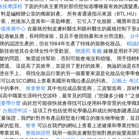
絡按摩課程
下面的列表主要用於那些想知道哪種最有效的護髮產
材料是編輯辦公室的獨家財產。 所有者通過指示來源（BTL.HU
香蕉，然後加入蛋黃和一茶匙蜂蜜。 它引入了化妝眼，嘴唇和音
整復推廣中心
在嚴格控制皮膚科醫生和眼科醫生的嚴格控制下形
起過敏反應，長時間保留，並且不會因熱量和水分而流動。
台
牌的認證生產的，但在1984年生產了特殊的裝飾化妝品。
精誠
新技術使其在全球女性中受歡迎。
辦護照
客廳
線條是用於不同
髮的問題。 無需提供幫助，否則可能會淹沒和煩惱。 用手指輕
體溫。 這提高了其效率，並提供了更好的效果。 無論奶油是在
塗在手上。 尋找化妝品行業的另一個重要來源是化妝品化學學
可以在SCC網站上查看美國所有職位產品的列表。
記帳士 考
業中的事件。
推拿整骨
其中包括成品製造商，工資製造商，原材
與高中職業生涯時代交談時，最常見的問題（“您賺多少錢？”之後
照要帶什麼
由於您可能很快就會尋找可以使用科學背景的化學職
方
台胞證申請
- 這項工作包括使用化學藥品和成比例地創建產品
量保證，我們針對所有產品類型進行獨立的微生物學檢查，並
學家的監視。
整脊
可以在我們的網站上查看上述健康和專業控制
的專業當局。
整復師證照
我用一個與皮膚類型相對應的寵愛面膜