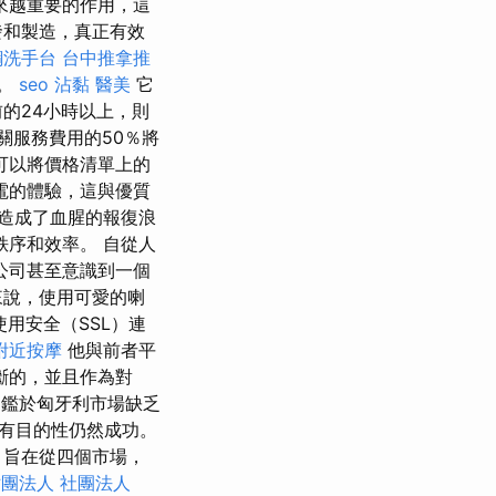
來越重要的作用，這
發和製造，真正有效
鋼洗手台
台中推拿推
法。
seo
沾黏
醫美
它
的24小時以上，則
關服務費用的50％將
可以將價格清單上的
電的體驗，這與優質
開造成了血腥的報復浪
序和效率。 自從人
公司甚至意識到一個
來說，使用可愛的喇
用安全（SSL）連
附近按摩
他與前者平
斷的，並且作為對
 鑑於匈牙利市場缺乏
有目的性仍然成功。
，旨在從四個市場，
團法人 社團法人