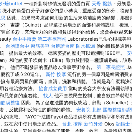
外燴buffet
一種針對特殊情況發明的蛋白質
天母 撥筋
- 最初
薦
微小的角蛋白分子好像它們是小磚塊，重建受傷的部分，從頭
意思
因此，如果您考慮如何用新的生活來填補疲倦的頭髮，那麼
療外，吉諾（Guinot）品牌還提供廣泛的面部和身體護理，後蠟
其豐富多彩，充滿活力的外觀和負擔得起的價格，您會喜歡越來越
auty
台中手撥燙
第二專長證照
Laboratoreies已決心根
體。
台胞證台中
撥筋美容
台胞證台南
防水抓漏
他的目標是通過
統一提供最大的效率。 德國婆婆的歷史可以追溯到1990年。
安
Janssen）和他的妻子埃爾卡（Elka）致力於開發一種護膚系統，
作。 他們不斷發展的產品線以詹森宇宙命名。
第二專長證照
Ja
17年慶祝了成立20週年。
新竹 按摩
流行的另一個原因是韓國消費
擁有最高質量的面霜，血清，洗滌和精髓。 這就是為什麼我決
使用各種治療方法。
協會成立費用
當時的美容大亨沒有法國領導
等和兄弟會的座右銘。
找人
他不喜歡民主控制，他喜歡由希特勒
埔筋膜整復
因此，為了促進法國的獨裁統治，舒勒（Schueller
者，反披露和反態性的群體的群體。
安養院 北部
國際整復師證
的挑戰。 PAYOT-法國Payot產品提供所有皮膚類型和所有
療，並在家中使用廣泛的產品。
台北 按摩
新竹外燴
Olos
記帳士
中誕生的，它從自然中獲得了能量，柔軟，效率，為身體和皮膚