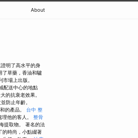
About
還證明了高水平的身
用了草藥，香油和驢
匈牙利市場上出版。
區域配送中心的地點
最大的抗衰老效果。
紋並防止年齡。
溫和的產品。
台中 整
處理他的客人。
整骨
海提取物。 著名的法
丁的時尚，小點綴著