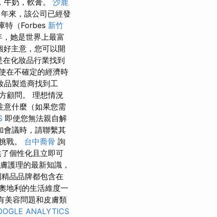
，牛奶，軟膏。
沙鹿
年來，該公司已經發
特（Forbes
新竹
一年，她是世界上最富
一個好主意，您可以開
是在化妝品行業找到
使在不確定的經濟時
妝品製造商找到工
方顧問。 理想情況
注意什麼（如果您需
S
即使您無法親自解
加會議時，請聯繫其
個挑戰。
台中喬骨
詢
供了個性化且立即可
皮膚護理的最新知識，
到精品品牌都包含在
，奧地利的生活維度一
有美容問題和皮膚類
OOGLE ANALYTICS