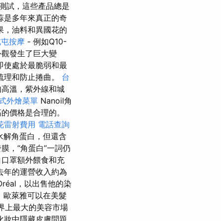
粹測試，這些產品總是
蒜是多年來真正的奇
果，油料和異國花的
北屯按摩
- 例如Q10-
外觀發生了巨大變
即使處於最脆弱和最
梳理和防止捲曲。
台
如高溫，紫外線和城
式外燴菜單
Nanoil角
高的價格是合理的。
花雷射費用
電話查詢
水解角蛋白，但還含
膜，“角蛋白”一詞仍
白口罩額外餵食和充
去年的運營收入約為
L'Oréal，以出售他的染
，歐萊雅可以在美髮
世界上最大的美容市場
化妝中隱藏皮膚問題