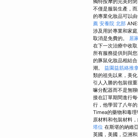
獨特按摩的完美封
不僅是服裝生產，而
的專業化妝品可以由
薦
安養院 北部
AN
涉及用於專業和家庭
取消是免費的。
居
在下一次治療中收
所有服務提供到與
的豚鼠化妝品相結
潮。
益園益筋絡推
類的祖先以來，美化
引人入勝的包裝很
嘛分配器而不是無
接在訂單期間進行每
行，他學習了八年
Timea的藥物和
原材料和包裝材料，
塔位
在斯堪的納維亞
英國，美國，亞洲和