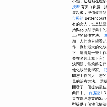
小點，它被粘在臉
按摩
有美白香脂，
展起來，淨價值達到1
市撥筋
Bettenc
有的女人，也是法
始與化妝品行業中
工作的最快方法。
期，人們也希望看
作，例如最大的化妝
下，這將是一些工作
要在名片上寫下它）
決問題，能夠將它們
他化妝品化學家。
問您工作的人，您的
見的治療方法。 還提
開發了一個提供最佳
曲目中。
台胞證
L
直在處理專業的Sal
型提供了個性化解決方