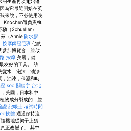
水的生產再次開始蓬
，因為它最近開始在英
女孩來說，不必使用晚
nochen還負責執
Schueller）
（Annie
防水膠
。
按摩師證照班
他的
式參加博覽會，並啟
路 按摩
美麗，健
最友好的工具。 該
洗髮水，泡沫，油漆
調，油漆，保濕和時
簽證
seo 關鍵字
台北
），美國，日本和中
然植物成分製成的，並
簽證
記帳士 考試時間
seo軟體
通過保持這
要隨機地從架子上獲
真正改變了。 其中