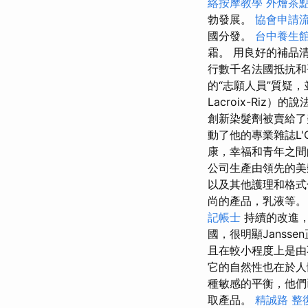
絡按摩教學
外燴茶
勃發展。
協會申請
國分發。
台中養生
霜。 用良好的補品清
行數千名法國抵抗
的“志願人員”質疑，
Lacroix-Ri
創新染髮劑被賣給
動了他的專業雜誌L'Or
康，幸福和青年之間
公司生產由領先的美
以及其他護理和格
尚的產品，乳液等
記帳士
持續的改進，
國，很明顯Jans
且在較小程度上是由
它的自然性也在於人
種敏感的平衡，他們
取產品。
精誠路 整