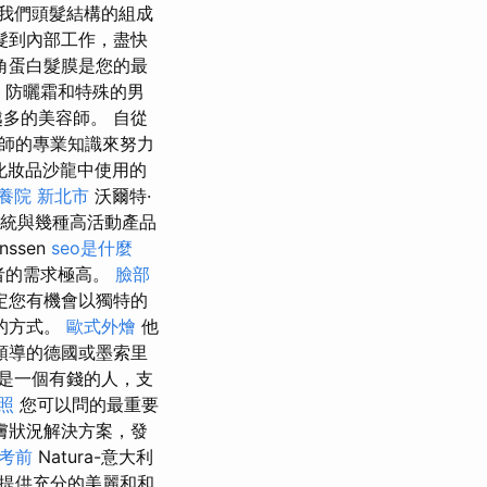
是我們頭髮結構的組成
髮到內部工作，盡快
角蛋白髮膜是您的最
，防曬霜和特殊的男
多的美容師。 自從
據美容師的專業知識來努力
化妝品沙龍中使用的
養院 新北市
沃爾特·
該系統與幾種高活動產品
nssen
seo是什麼
者的需求極高。
臉部
定您有機會以獨特的
的方式。
歐式外燴
他
領導的德國或墨索里
）是一個有錢的人，支
照
您可以問的最重要
皮膚狀況解決方案，發
 考前
Natura-意大利
提供充分的美麗和和