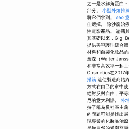
之一是水解角蛋白 -
部分。
小型外燴推
將它們拿到。
seo 
佳選擇。 除沙龍治
性電影產品。 憑藉
其基礎以來，Gigi Be
提供美容護理綜合
材料和自製化妝品的
詹森（Walter 
和非常高效率一起工
Cosmetics在20
撥筋
這使製造商始終
方式在自己的家中
絕對反對自由，平
尼的意大利語。
外
持了稱為反社區主義
的問題可能是找出最大
現專業的化妝品治
是從自然的愛與尊重