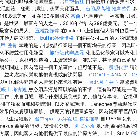
部有問題的區域並隱藏痤瘡。
台東徵信社
目前使用了許多美容水
抗毛動液，雀斑，腮紅，夜間美化面具。
台胞證高雄
推拿整骨
多
48.6億美元，並在150多個國家
茶會
/地區運營。 福布斯·貝滕庫
ourt）是世界上最富有的人之一，2016年估計為388億美元。 那
國最富有的男人。
五權路按摩
在LinkedIn上創建個人資料也是
的其他人建立聯繫。
buffet外燴價格
了解在公司工作的人的知識
逢甲 整骨
幸運的是，化妝品行業是一個不斷增長的行業，因為即
起來不錯並使用化妝品。
旅行社代辦護照
化妝品化學家可以為化
品公司，原材料製造商，工資製造商，測試室，甚至是自己的配
場所問題，因為這是一個工業事件，但可能不是。
護照代辦
請
，並考慮如何幫助他們實現或解決問題。
GOOGLE ANALYTIC
與可以解決問題的人聯繫起來也很有用。
台北月子中心
當您參
記帳士 考古題
您必須弄清楚可以談論的事情，這有時可能是一
工作，來自哪裡，關心什麼以及您想到的其他任何事情。 它提
供了獨家面部和身體護理以及家庭護理。 Lanechea憑藉現代
效果的皮膚護理家族。 供應真的很豐富多彩，因為從豪華產品
D，《生活維度》
台中spa
-
八字命理 整復推拿
自1963年以來
onexual產品的開發，製造和分發。
西式外燴
奧地利產品線為所
案，因此客人為他們提供了最佳的治療方法。 Joli，Stella
G