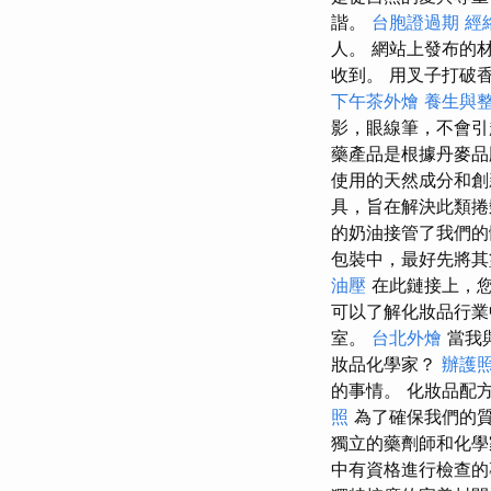
諧。
台胞證過期
經
人。 網站上發布的
收到。 用叉子打破
下午茶外燴
養生與
影，眼線筆，不會引
藥產品是根據丹麥品
使用的天然成分和創
具，旨在解決此類捲
的奶油接管了我們的
包裝中，最好先將其
油壓
在此鏈接上，您
可以了解化妝品行
室。
台北外燴
當我
妝品化學家？
辦護
的事情。 化妝品配
照
為了確保我們的質
獨立的藥劑師和化
中有資格進行檢查