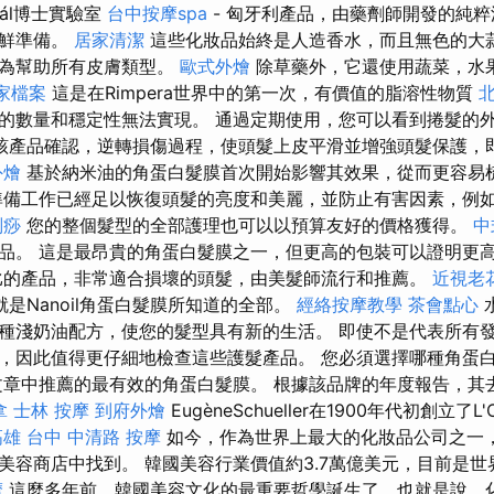
Pál博士實驗室
台中按摩spa
- 匈牙利產品，由藥劑師開發的純
新鮮準備。
居家清潔
這些化妝品始終是人造香水，而且無色的大
稱為幫助所有皮膚類型。
歐式外燴
除草藥外，它還使用蔬菜，水
商家檔案
這是在Rimpera世界中的第一次，有價值的脂溶性物質
的數量和穩定性無法實現。 通過定期使用，您可以看到捲髮的
該產品確認，逆轉損傷過程，使頭髮上皮平滑並增強頭髮保護，
外燴
基於納米油的角蛋白髮膜首次開始影響其效果，從而更容易
備工作已經足以恢復頭髮的亮度和美麗，並防止有害因素，例
刮痧
您的整個髮型的全部護理也可以以預算友好的價格獲得。
中
品。 這是最昂貴的角蛋白髮膜之一，但更高的包裝可以證明更
的產品，非常適合損壞的頭髮，由美髮師流行和推薦。
近視老
是Nanoil角蛋白髮膜所知道的全部。
經絡按摩教學
茶會點心
種淺奶油配方，使您的髮型具有新的生活。 即使不是代表所有發
，因此值得更仔細地檢查這些護髮產品。 您必須選擇哪種角蛋
文章中推薦的最有效的角蛋白髮膜。 根據該品牌的年度報告，其
拿
士林 按摩
到府外燴
EugèneSchueller在1900年代初創立了
高雄
台中 中清路 按摩
如今，作為世界上最大的化妝品公司之一
美容商店中找到。 韓國美容行業價值約3.7萬億美元，目前是
摩
這麼多年前，韓國美容文化的最重要哲學誕生了，也就是說，