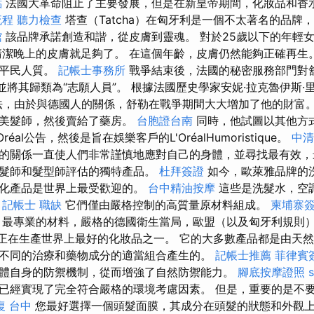
點
法國大革命阻止了主要發展，但是在新皇帝期間，化妝品和香
流程
聽力檢查
塔查（Tatcha）在匈牙利是一個不太著名的品牌
館
該品牌承諾創造和諧，從皮膚到靈魂。 對於25歲以下的年輕
潔晚上的皮膚就足夠了。 在這個年齡，皮膚仍然能夠正確再生。 K
和平民人質。
記帳士事務所
戰爭結束後，法國的秘密服務部門對舒勒（
並將其歸類為“志願人員”。 根據法國歷史學家安妮·拉克魯伊斯·里茲
z）的說法，由於與德國人的關係，舒勒在戰爭期間大大增加了他的財富
了美髮師，然後賣給了藥房。
台胞證台南
同時，他試圖以其他方
éal公告，然後是旨在娛樂客戶的L'OréalHumoristique。
中清
的關係一直使人們非常謹慎地應對自己的身體，並尋找最有效，
髮師和髮型師評估的獨特產品。
杜拜簽證
如今，歐萊雅品牌的
式化產品是世界上最受歡迎的。
台中精油按摩
這些是洗髮水，空
。
記帳士 職缺
它們僅由嚴格控制的高質量原材料組成。
柬埔寨
最專業的材料，嚴格的德國衛生當局，歐盟（以及匈牙利規則
sen正在生產世界上最好的化妝品之一。 它的大多數產品都是由天
不同的治療和藥物成分的適當組合產生的。
記帳士推薦
菲律賓
體自身的防禦機制，從而增強了自然防禦能力。
腳底按摩證照
已經實現了完全符合嚴格的環境考慮因素。 但是，重要的是不
復 台中
您最好選擇一個頭髮面膜，其成分在頭髮的狀態和外觀上