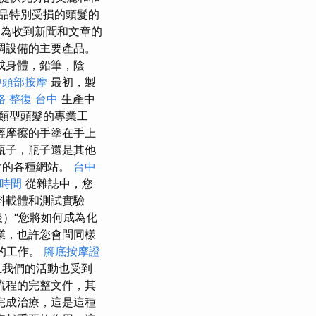
品特別受損的頭髮的
）為收到新聞和文章的
調設備的主要產品。
成身體，鉛筆，陰
中頭部按摩
最初，製
路 整復 台中
生產中
類型頭髮的專業工
輕摩擦的手塗在手上
瓶子，瓶子還是其他
會的各種網站。
台中
試時間
從雜誌中，您
料載體和測試實驗
）“您將如何成為化
業，也許您會問同樣
的工作。
腳底按摩證
且我們的活動也受到
流程的完整文件，其
完成治療，這是這種