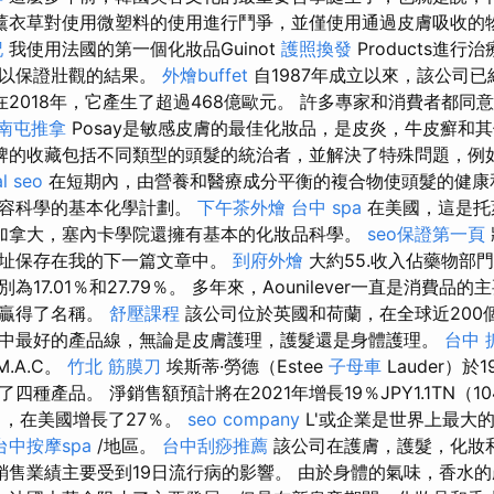
薰衣草對使用微塑料的使用進行鬥爭，並僅使用通過皮膚吸收的
記
我使用法國的第一個化妝品Guinot
護照換發
Products進
可以保證壯觀的結果。
外燴buffet
自1987年成立以來，該公司
在2018年，它產生了超過468億歐元。 許多專家和消費者都同意
南屯推拿
Posay是敏感皮膚的最佳化妝品，是皮炎，牛皮癬和
牌的收藏包括不同類型的頭髮的統治者，並解決了特殊問題，例
al seo
在短期內，由營養和醫療成分平衡的複合物使頭髮的健康
美容科學的基本化學計劃。
下午茶外燴
台中 spa
在美國，這是托
加拿大，塞內卡學院還擁有基本的化妝品科學。
seo保證第一頁
地址保存在我的下一篇文章中。
到府外燴
大約55.收入佔藥物部
17.01％和27.79％。 多年來，Aounilever一直是消費品
也贏得了名稱。
舒壓課程
該公司位於英國和荷蘭，在全球近200個
中最好的產品線，無論是皮膚護理，護髮還是身體護理。
台中 
，M.A.C。
竹北 筋膜刀
埃斯蒂·勞德（Estee
子母車
Lauder）於
種產品。 淨銷售額預計將在2021年增長19％JPY1.1TN（1
％，在美國增長了27％。
seo company
L'或企業是世界上最大的
台中按摩spa
/地區。
台中刮痧推薦
該公司在護膚，護髮，化妝
銷售業績主要受到19日流行病的影響。 由於身體的氣味，香水