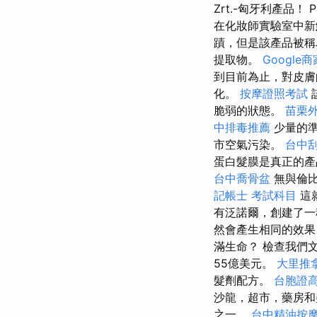
Zrt.-匈牙利產品！ 
在化妝師實驗室中
蹟，但是該產品被
提取物。
Google
到目前為止，對皮膚
化。
按摩證照考試
脆弱的狀態。
苗栗
中排毒推薦
少量的準
市空氣污染。
台中
蛋白髮膜是真正的產
台中喬骨盆
無與倫比
記帳士 考試科目
這就
有泛諾爾，創建了一
然會產生相同的效果
滿生命？ 檢查我們
55億美元。
大里推
髮劑配方。
台胞證
沙龍，超市，藥房和
之一。
台中精油按