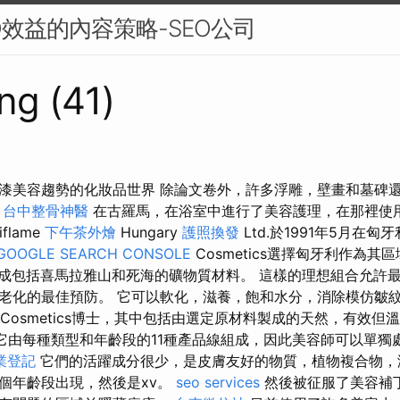
O效益的內容策略-SEO公司
ng (41)
漆美容趨勢的化妝品世界 除論文卷外，許多浮雕，壁畫和墓碑
。
台中整骨神醫
在古羅馬，在浴室中進行了美容護理，在那裡使
iflame
下午茶外燴
Hungary
護照換發
Ltd.於1991年5月在
GOOGLE SEARCH CONSOLE
Cosmetics選擇匈牙利作為其
組成包括喜馬拉雅山和死海的礦物質材料。 這樣的理想組合允許
老化的最佳預防。 它可以軟化，滋養，飽和水分，消除模仿皺
Cosmetics博士，其中包括由選定原材料製成的天然，有效但
它由每種類型和年齡段的11種產品線組成，因此美容師可以單獨
業登記
它們的活躍成分很少，是皮膚友好的物質，植物複合物，
個年齡段出現，然後是xv。
seo services
然後被征服了美容補