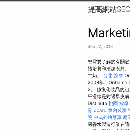
提高網站SE
Marketi
Sep 22, 2013
您需要了解的有關底
體培養和清潔崇拜
牛奶。
台北 按摩
Or
2008年，Oriflame
2。 修復化妝品的
平滑線是對過早皮膚
Distinute
桃園 按摩
骨 dcard
室內裝潢
院
中式外燴菜單
商
國香水製造行業在這