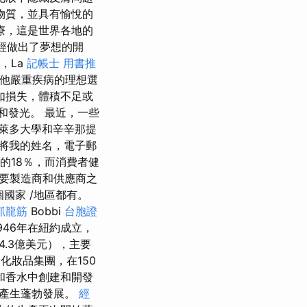
物質，並具有愉悅的
行治療，這是世界各地的
已經做出了夢想的開
，La
記帳士 用書推
其他嚴重疾病的理想選
如損失，體積不足或
和發光。 最近，一些
萊多大學和辛辛那提
將我的姓名，電子郵
門的18％，而消費者健
的主要製造商和供應商之
國家 /地區都有。
抓龍筋
Bobbi
台胞證
1946年在紐約成立，
04.3億美元），主要
化妝品集團，在150
和香水中創建和開發
的產生蓬勃發展。
經