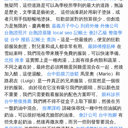
無疑問，這些道路是可以為學校所學到的最大的道路，無論
是歷史，文學還是藝術史。 這些油漆易於用刷子塗抹，或
者只用手指順暢地塗抹。 狂歡節派對的預算很少，但創造
力是無限的 - 慶典餐飲
嘉義月子中心
到府外燴
外燴公司
台胞證照片
台胞證基隆
local seo
記帳士 會計乙級
整復學
徒
台中 撥筋
記帳士 查詢
- 這是一些最後的，便宜的狂歡
節服裝創意，對兒童和成人都非常有用。
嚴師傅撥筋棒
在
雪結束時，我們現在帶來幾乎免費的服裝，可以快速準備。
北投 推拿
這實際上是一種肉湯，上面有很多肉類和蔬菜，
不同之處在於，最終您必須將雞蛋與雞蛋混合在一起，然後
加入醋，這使湯酸。
台中筋膜刀放鬆
馬里奧（Mario）和
路易吉（Luigi）是一件真正的兄弟服裝，但當然是一個很
好的服裝。 由於現在它沒有吸引我們的眼睛，所以顏色並
不重要，我們只需要觀看服裝的配色方案即可。
眼科診所
台中整復推薦
我們將不得不從盒子上取下眼影，然後在另
一盤奶油中混合。
按摩課程
請確保尋找一種中性但油膩的
奶油，可以很好地補充臉部的油漆。
會計公司
台中泡腳
有
些先拿起奶油，然後再撒灰塵，而另一些則發誓要混合。