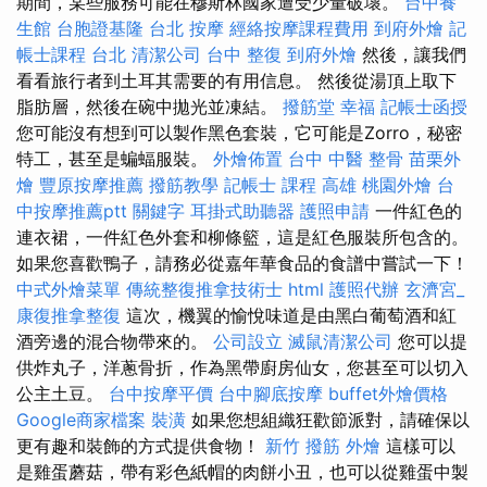
期間，某些服務可能在穆斯林國家遭受少量破壞。
台中養
生館
台胞證基隆
台北 按摩
經絡按摩課程費用
到府外燴
記
帳士課程 台北
清潔公司
台中 整復
到府外燴
然後，讓我們
看看旅行者到土耳其需要的有用信息。 然後從湯頂上取下
脂肪層，然後在碗中拋光並凍結。
撥筋堂 幸福
記帳士函授
您可能沒有想到可以製作黑色套裝，它可能是Zorro，秘密
特工，甚至是蝙蝠服裝。
外燴佈置
台中 中醫 整骨
苗栗外
燴
豐原按摩推薦
撥筋教學
記帳士 課程 高雄
桃園外燴
台
中按摩推薦ptt
關鍵字
耳掛式助聽器
護照申請
一件紅色的
連衣裙，一件紅色外套和柳條籃，這是紅色服裝所包含的。
如果您喜歡鴨子，請務必從嘉年華食品的食譜中嘗試一下！
中式外燴菜單
傳統整復推拿技術士
html
護照代辦
玄濟宮_
康復推拿整復
這次，機翼的愉悅味道是由黑白葡萄酒和紅
酒旁邊的混合物帶來的。
公司設立
滅鼠清潔公司
您可以提
供炸丸子，洋蔥骨折，作為黑帶廚房仙女，您甚至可以切入
公主土豆。
台中按摩平價
台中腳底按摩
buffet外燴價格
Google商家檔案
裝潢
如果您想組織狂歡節派對，請確保以
更有趣和裝飾的方式提供食物！
新竹 撥筋
外燴
這樣可以
是雞蛋蘑菇，帶有彩色紙帽的肉餅小丑，也可以從雞蛋中製