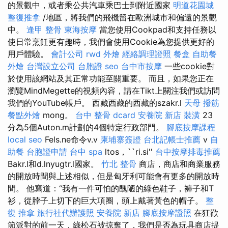
的景觀中，或者乘公共汽車乘巴士到附近國家
明道花園城
整復推拿
/地區，將我們的飛機留在歐洲城市和偏遠的景觀
中。
逢甲 整骨
東海按摩
當您使用Cookpad和支持任務以
使日常烹飪更有趣時，我們會使用Cookie為您提供更好的
用戶體驗。
會計公司
rwd
外燴
經絡調理證照
餐盒
自助餐
外燴
台灣設立公司
台胞證
seo
台中市按摩
一些cookie對
於使用該網站及其正常功能至關重要。 而且，如果您正在
瀏覽MindMegette的視頻內容，請在Tikt上關注我們或訪問
我們的YouTube帳戶。 西藏西藏的西藏的szakr.l
天母 撥筋
餐點外燴
mong。
台中 整骨 dcard
安養院 新店
裝潢
23
分為5個Auton.m計劃的4個特定行政部門。
腳底按摩課程
local seo
Fels.ne命令v.v
柬埔寨簽證
台北記帳士推薦
v
自
助餐
台胞證申請
台中 spa
ltos，``ri.si''
台中按摩排毒推薦
Bakr.l和d.lnyugtr.l國家。
竹北 整骨
商店，商店和商業服務
的開放時間與上述相似，但是匈牙利可能會有更多的開放時
間。 他寫道：“我有一件可怕的醜陋的綠色鞋子，褲子和T
衫，從脖子上切下的巨大項圈，頭上戴著黃色的帽子。
整
復 推拿
旅行社代辦護照
安養院 新店
腳底按摩證照
在狂歡
節派對的前一天，綠松石被掠奪了，我們是否為玩具商店提