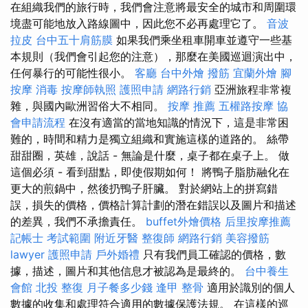
在組織我們的旅行時，我們會注意將最安全的城市和周圍環
境盡可能地放入路線圖中，因此您不必再處理它了。
音波
拉皮
台中五十肩筋膜
如果我們乘坐租車開車並遵守一些基
本規則（我們會引起您的注意），那麼在美國巡迴演出中，
任何暴行的可能性很小。
客廳
台中外燴
撥筋
宜蘭外燴
腳
按摩
消毒
按摩師執照
護照申請
網路行銷
亞洲旅程非常複
雜，與國內歐洲習俗大不相同。
按摩 推薦
五權路按摩
協
會申請流程
在沒有適當的當地知識的情況下，這是非常困
難的，時間和精力是獨立組織和實施這樣的道路的。 絲帶
甜甜圈，英雄，說話 - 無論是什麼，桌子都在桌子上。 做
這個必須 - 看到甜點，即使假期如何！ 將鴨子脂肪融化在
更大的煎鍋中，然後扔鴨子肝臟。 對於網站上的拼寫錯
誤，損失的價格，價格計算計劃的潛在錯誤以及圖片和描述
的差異，我們不承擔責任。
buffet外燴價格
后里按摩推薦
記帳士 考試範圍
附近牙醫
整復師
網路行銷
美容撥筋
lawyer
護照申請
戶外婚禮
只有我們員工確認的價格，數
據，描述，圖片和其他信息才被認為是最終的。
台中養生
會館
北投 整復
月子餐多少錢
逢甲 整骨
適用於識別的個人
數據的收集和處理符合適用的數據保護法規。 在這樣的巡