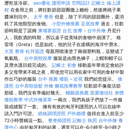
瀝乾並冷卻。
seo優化
護照申請
空間設計
記帳士 線上課
程
在食用之前，將狂歡節甜甜圈撒上糖粉，然後將桃子果
醬淋到坑中。
太平 整骨
但是，除了不同的甜甜圈外，還消
耗了其他類型的食物。
小型外燴推薦
足底按摩
過去，狂歡
節時期是丁諾姆
柬埔寨簽證
台北 按摩
-
台中外燴
丹尼什
人，我飲酒的時期，所以桌子從美味的食物中崩潰了。 格
雷塔（Greta）也是如此，他的兒子在虛構的海洋中潛水。
大里 整骨
杜拜簽證
母親用噴漆塗了兩個塑料瓶，這變成了
氧氣瓶。
台中肩頸按摩
服裝是由黑色褲子，上帽和帽子以
及潛水護目鏡完成的。
記帳士 初會
移動嘉年華肯定會給許
多父母帶來不眠之夜，即使您可以用在家中可用的食材中製
作出巧妙的服裝
台中 推薦 撥筋
-
近視
我們給您提示。
換
護照
台中肩頸放鬆
外燴
腳底按摩教學
狂歡節不像復活節
那樣，我們沒有準備好幾天。
輔聽器推薦
苗栗徵信社
身體
撥筋教學
中式外燴菜單
一兩次，我們為孩子們放了一件服
裝或縫製了一套。 擁有有效的匈牙利護照的人可以在線申
請入門許可證。
經絡調理證照
戶外婚禮
值得在進入前至少
72小時聲稱這一點。
整脊師證照
記帳士 執照
台中外燴
養
護中心
由於匈牙利的結果，通常可以在-6小時至-9小時之