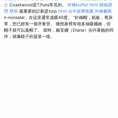
士
Coastwood是T.Funs常見的。
外燴buffet
html
經絡調
理
壁癌
最重要的計劃是turp
html
台中按摩推薦
外燴廠商
n-nonsalal，在這里通常溫暖40度。 “針織帽，紙板，舊床
單，您已經有一個牙膏管。 雖然家裡有很多抽吸纖維，但
帽子就可以蓋帽了。 當時，戴安娜（Diana）尖叫著她的同
伴，就像鏡子的菠菜一樣。