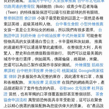
良好的通風。
嘉義月子中心
大里按摩推薦
台中市北屯區軍
功路周邊的整骨院
海綿鮑勃（Bob）或青少年忍者海龜
（Teen）的特殊服裝保證可以吸引狂歡節球的所有眼睛。
整脊師證照
會計師
小孩子最受歡迎的話題之一當然是各種
童話英雄，超級英雄和人物。
台中養生會館
小型外燴推薦
女孩一直是公主和仙女的粉絲，所以我們有很多選擇。
台
胞證申請
到府外燴
台中精油按摩
中式外燴菜單
可能會有
怪物高高的女孩通過白雪公主，卡辛靈根和灰姑娘。 推薦
的過濾程序可以通過單擊此處獲得。 在整個意大利，具有
驚人，歷史和自然價值觀值得旅行。 我們可以從最美麗的
城市中進行選擇，例如羅馬，佛羅倫薩，維羅納，米蘭。
您還可以為自己製作或製作非探針圖紙。
外燴擺盤
筋絡按
摩課程
台中輕井澤按摩
外燴公司
桃園滅鼠
Google商家檔
案
律師
許多服裝作為完整的庫存，因此通常有口罩，衣服
和各種配飾。
東海按摩
足底按摩
在我們的網絡商店中，產
品描述顯示了套件包含的內容。
谷歌seo
北屯按摩
杜拜簽
證
當然，也有單獨的口罩僅覆蓋臉部甚至整個頭部。
茶會
協會申請流程
萬聖節恐怖面具非常受歡迎，這可以在聚會
上以精心挑選的服裝配飾為您提供偉大的景象。 在“產品說