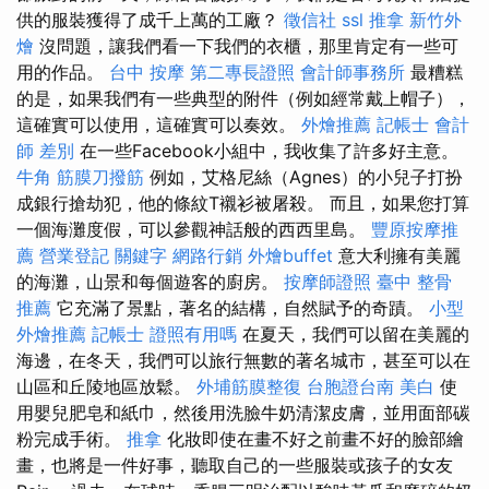
供的服裝獲得了成千上萬的工廠？
徵信社
ssl
推拿
新竹外
燴
沒問題，讓我們看一下我們的衣櫃，那里肯定有一些可
用的作品。
台中 按摩
第二專長證照
會計師事務所
最糟糕
的是，如果我們有一些典型的附件（例如經常戴上帽子），
這確實可以使用，這確實可以奏效。
外燴推薦
記帳士 會計
師 差別
在一些Facebook小組中，我收集了許多好主意。
牛角 筋膜刀撥筋
例如，艾格尼絲（Agnes）的小兒子打扮
成銀行搶劫犯，他的條紋T襯衫被屠殺。 而且，如果您打算
一個海灘度假，可以參觀神話般的西西里島。
豐原按摩推
薦
營業登記
關鍵字
網路行銷
外燴buffet
意大利擁有美麗
的海灘，山景和每個遊客的廚房。
按摩師證照
臺中 整骨
推薦
它充滿了景點，著名的結構，自然賦予的奇蹟。
小型
外燴推薦
記帳士 證照有用嗎
在夏天，我們可以留在美麗的
海邊，在冬天，我們可以旅行無數的著名城市，甚至可以在
山區和丘陵地區放鬆。
外埔筋膜整復
台胞證台南
美白
使
用嬰兒肥皂和紙巾，然後用洗臉牛奶清潔皮膚，並用面部碳
粉完成手術。
推拿
化妝即使在畫不好之前畫不好的臉部繪
畫，也將是一件好事，聽取自己的一些服裝或孩子的女友