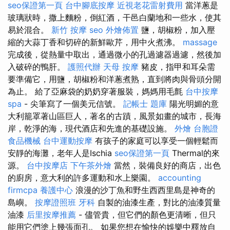
seo保證第一頁
台中腳底按摩
近視老花雷射費用
當洋蔥是
玻璃狀時，撒上麵粉，倒紅酒，干邑白蘭地和一些水，使其
易於混合。
新竹 按摩
seo
外燴佈置
鹽，胡椒粉，加入壓
縮的大蒜丁香和切碎的新鮮歐芹，用中火煮沸。
massage
完成後，從熱量中取出，通過微小的孔過濾器過濾，然後加
入破碎的鴨肝。
護照代辦
天母 按摩
豬皮，指甲和耳朵需
要準備它，用鹽，胡椒粉和洋蔥煮熟，直到將肉與骨頭分開
為止。 給了亞麻袋的奶奶穿著服裝，媽媽用毛氈
台中按摩
spa
- 尖筆寫了一個美元信號。
記帳士 題庫
陽光明媚的意
大利籠罩著山區巨人，著名的古蹟，風景如畫的城市，長海
岸，乾淨的海，現代酒店和先進的基礎設施。
外燴
台胞證
食品機械
台中運動按摩
有孩子的家庭可以享受一個輕鬆而
安靜的海灘，老年人是Ischia
seo保證第一頁
Thermal的來
源。
台中按摩店
下午茶外燴
當然，裝備良好的商店，出色
的廚房，意大利的許多運動和水上樂園。
accounting
firmcpa
養護中心
浪漫的沙丁魚和野生西西里島是神奇的
島嶼。
按摩證照班
牙科
自製的油漆生產，對比的油漆質量
油漆
后里按摩推薦
- 儘管貴，但它們的顏色更清晰，但只
能用它們塗上幾張面孔。 如果您想在愉快的娛樂中釋放自