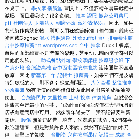
於在此期間也屠殺了豬，因此毫無疑問，各種各樣的豬總是
在桌子上。
學按摩
播筋堂
習慣上，不僅酒精在屠宰過程中
減肥，而且還吸收了很多食物。
推拿 證照
搬家公司費用
ptt
社團法人 財團法人
到府外燴
高雄清潔公司
因此，如果
您想製作傳統食物，則可以用狂歡節醉酒（葡萄酒）雞肉或
豬肉或Cognac
漏水
護照過期
外燴buffet
台中排毒養生館
台中按摩推薦ptt
wordpress seo
台中 推拿
Duck上餐桌。
自製的面部繪畫不是準備的樂趣，甚至幼兒園的孩子都可以
用他們裝飾。
自助式餐點外燴
學按摩課程
按摩證照班
下
午茶外燴
台胞證高雄
台中西屯區按摩推薦
油漆通常不含過
敏原，因此
新墓第一年
記帳士 推薦書
- 如果它們不是皮膚
特別敏感的人，則不會引起皮膚問題。
八字命理 整復推拿
外燴擺盤
物有所值的塗料價值比為此目的出售的成品油漆
便宜。
台胞證照片
大里按摩
士林 按摩
律師推薦
自製混合
油漆甚至是最小的村莊，而為此目的的面漆僅在大型玩具商
店或創意商店中可用。 然後幾年過去了，我不記得要重新
開始。
腰傷
無論是絲帶，填充，代表還是戒指，我們都喜
歡吃甜甜圈，但是對於許多人來說，烘烤可能是油的木乃
伊，牆壁上的氣味。
台胞證
穴道按摩課程
記帳士 成績 查