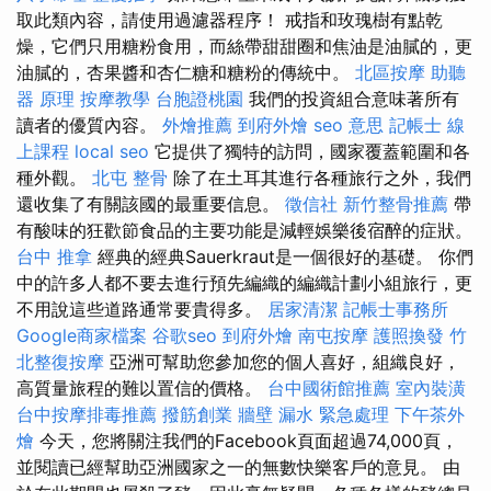
取此類內容，請使用過濾器程序！ 戒指和玫瑰樹有點乾
燥，它們只用糖粉食用，而絲帶甜甜圈和焦油是油膩的，更
油膩的，杏果醬和杏仁糖和糖粉的傳統中。
北區按摩
助聽
器 原理
按摩教學
台胞證桃園
我們的投資組合意味著所有
讀者的優質內容。
外燴推薦
到府外燴
seo 意思
記帳士 線
上課程
local seo
它提供了獨特的訪問，國家覆蓋範圍和各
種外觀。
北屯 整骨
除了在土耳其進行各種旅行之外，我們
還收集了有關該國的最重要信息。
徵信社
新竹整骨推薦
帶
有酸味的狂歡節食品的主要功能是減輕娛樂後宿醉的症狀。
台中 推拿
經典的經典Sauerkraut是一個很好的基礎。 你們
中的許多人都不要去進行預先編織的編織計劃小組旅行，更
不用說這些道路通常要貴得多。
居家清潔
記帳士事務所
Google商家檔案
谷歌seo
到府外燴
南屯按摩
護照換發
竹
北整復按摩
亞洲可幫助您參加您的個人喜好，組織良好，
高質量旅程的難以置信的價格。
台中國術館推薦
室內裝潢
台中按摩排毒推薦
撥筋創業
牆壁 漏水 緊急處理
下午茶外
燴
今天，您將關注我們的Facebook頁面超過74,000頁，
並閱讀已經幫助亞洲國家之一的無數快樂客戶的意見。 由