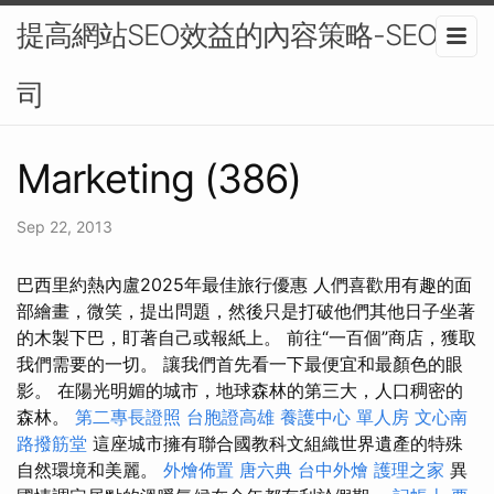
提高網站SEO效益的內容策略-SEO公
司
Marketing (386)
Sep 22, 2013
巴西里約熱內盧2025年最佳旅行優惠 人們喜歡用有趣的面
部繪畫，微笑，提出問題，然後只是打破他們其他日子坐著
的木製下巴，盯著自己或報紙上。 前往“一百個”商店，獲取
我們需要的一切。 讓我們首先看一下最便宜和最顏色的眼
影。 在陽光明媚的城市，地球森林的第三大，人口稠密的
森林。
第二專長證照
台胞證高雄
養護中心 單人房
文心南
路撥筋堂
這座城市擁有聯合國教科文組織世界遺產的特殊
自然環境和美麗。
外燴佈置
唐六典
台中外燴
護理之家
異