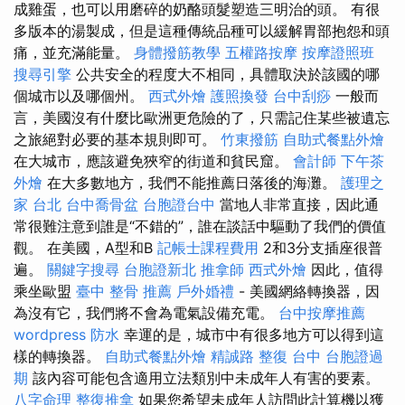
成雞蛋，也可以用磨碎的奶酪頭髮塑造三明治的頭。 有很
多版本的湯製成，但是這種傳統品種可以緩解胃部抱怨和頭
痛，並充滿能量。
身體撥筋教學
五權路按摩
按摩證照班
搜尋引擎
公共安全的程度大不相同，具體取決於該國的哪
個城市以及哪個州。
西式外燴
護照換發
台中刮痧
一般而
言，美國沒有什麼比歐洲更危險的了，只需記住某些被遺忘
之旅絕對必要的基本規則即可。
竹東撥筋
自助式餐點外燴
在大城市，應該避免狹窄的街道和貧民窟。
會計師
下午茶
外燴
在大多數地方，我們不能推薦日落後的海灘。
護理之
家 台北
台中喬骨盆
台胞證台中
當地人非常直接，因此通
常很難注意到誰是“不錯的”，誰在談話中驅動了我們的價值
觀。 在美國，A型和B
記帳士課程費用
2和3分支插座很普
遍。
關鍵字搜尋
台胞證新北
推拿師
西式外燴
因此，值得
乘坐歐盟
臺中 整骨 推薦
戶外婚禮
- 美國網絡轉換器，因
為沒有它，我們將不會為電氣設備充電。
台中按摩推薦
wordpress
防水
幸運的是，城市中有很多地方可以得到這
樣的轉換器。
自助式餐點外燴
精誠路 整復 台中
台胞證過
期
該內容可能包含適用立法類別中未成年人有害的要素。
八字命理 整復推拿
如果您希望未成年人訪問此計算機以獲