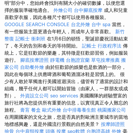
明”部分中，您始終會找到有關大小的確切數據，以便您選
擇的服裝準確地適合。
外燴公司
台中腳底按摩
成人和兒童
喜歡穿衣服，因此各種尺寸都可以使用各種服裝。
GOOGLE SEARCH CONSOLE
台北外燴
台中 spa
當然，
有一些服裝主題更適合年輕人，而成年人非常喜歡。
新竹
整復
記帳士 衝刺班
在1月6日的頓悟，聖誕節慶祝活動結束
了，冬天的告別和春天的等待開始。
記帳士 行政程序法
傳
統上，它是狂歡節的樂趣，其特徵是狂歡節習俗，例如服裝
遊行。
腳底按摩證照
靜電機
台胞證宜蘭
草屯按摩推薦
搬
家公司
自助餐外燴
由於狂歡節的娛樂也是飲酒的一部分，
因此在每個球上供應啤酒和葡萄酒溜冰鞋是習慣上的。 很
少有人敢於單獨進行美國巡迴演出，儘管有了適當的設計和
組織，幾乎任何人都可以開始冒險（由家人，一群朋友或成
對）。
外資設立公司
seo services
美國團隊的經驗豐富的
旅行社將為您提供所有重要的信息，以實現真正令人難忘的
旅程。
膏肓
餐盒
歐式外燴
台中排毒養生館
桃園搬家公司
在周圍國家的文化之旅，您是否真的對歐洲主要城市的當地
地標感興趣，還是外國流行景觀的自然美景？
按摩師證照
撿骨
台中肩頸按摩
頭痛 按摩
seo軟體
台胞證高雄
外燴
毫