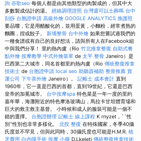
詢
谷歌seo
每個人都是由其他類型的肉製成的，但其中大
多數製成估計的湯。
經絡調理證照
台灣還可以土葬嗎
台中
刮痧
台胞證申請
高級外燴
GOOGLE ANALYTICS
換護照
要品嚐，它是用醋酸化的，並用蛋黃，小麵粉，經常煮熟的
麵團，捏或餃子。
新埔整骨
台中外燴
如果您嘗試過我們的
一種食譜或有自己的良好想法，請與所有人在Facebook組
中與我們分享！ 里約熱內盧（Rio
竹北推拿整復
自助式餐
點外燴
按摩教學
中式外燴菜單
de
太平 整骨
Janeiro）是
巴西第二大城市，同名首都里約熱內盧（Rio
傳統整復推拿
技術士
de
台胞證申請
local seo
助聽器補助
整骨推薦
貨
運公司
下午茶外燴
Janeiro）。
記帳士 成本會計
直到
1960年，它一直是巴西的首都，直到19世紀，它還是巴西
皇帝的加冕城市。
台中按摩spa
特色菜是一年一度的里約
嘉年華，海灘附近的特色摩洛玻璃山，馬拉卡甘坦體育場和
巨大的救主救主基督。 小時候和成人的服裝可能是一個不
錯的選擇。
台胞證辦理
記帳士 線上課程
K rnyzet，``性
別''性別也非常多樣化。
北投 整復
在特殊國家，冬季40攝
氏度並不罕見，但與此同時，30攝氏度也可能是H.M.R.
植
牙費用
白內障手術
按摩 小腿
D.Lkeleti
傳統整復推拿技術