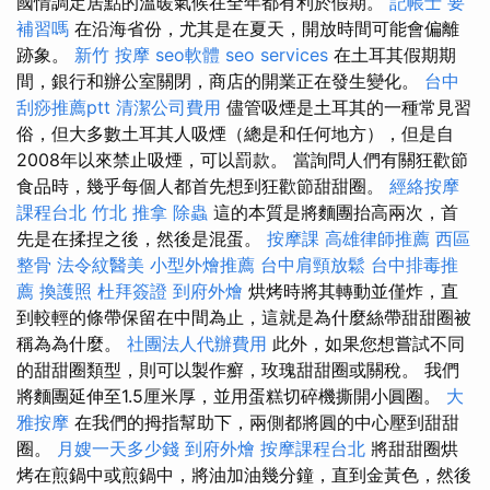
國情調定居點的溫暖氣候在全年都有利於假期。
記帳士 要
補習嗎
在沿海省份，尤其是在夏天，開放時間可能會偏離
跡象。
新竹 按摩
seo軟體
seo services
在土耳其假期期
間，銀行和辦公室關閉，商店的開業正在發生變化。
台中
刮痧推薦ptt
清潔公司費用
儘管吸煙是土耳其的一種常見習
俗，但大多數土耳其人吸煙（總是和任何地方），但是自
2008年以來禁止吸煙，可以罰款。 當詢問人們有關狂歡節
食品時，幾乎每個人都首先想到狂歡節甜甜圈。
經絡按摩
課程台北
竹北 推拿
除蟲
這的本質是將麵團抬高兩次，首
先是在揉捏之後，然後是混蛋。
按摩課
高雄律師推薦
西區
整骨
法令紋醫美
小型外燴推薦
台中肩頸放鬆
台中排毒推
薦
換護照
杜拜簽證
到府外燴
烘烤時將其轉動並僅炸，直
到較輕的條帶保留在中間為止，這就是為什麼絲帶甜甜圈被
稱為為什麼。
社團法人代辦費用
此外，如果您想嘗試不同
的甜甜圈類型，則可以製作癬，玫瑰甜甜圈或關稅。 我們
將麵團延伸至1.5厘米厚，並用蛋糕切碎機撕開小圓圈。
大
雅按摩
在我們的拇指幫助下，兩側都將圓的中心壓到甜甜
圈。
月嫂一天多少錢
到府外燴
按摩課程台北
將甜甜圈烘
烤在煎鍋中或煎鍋中，將油加油幾分鐘，直到金黃色，然後