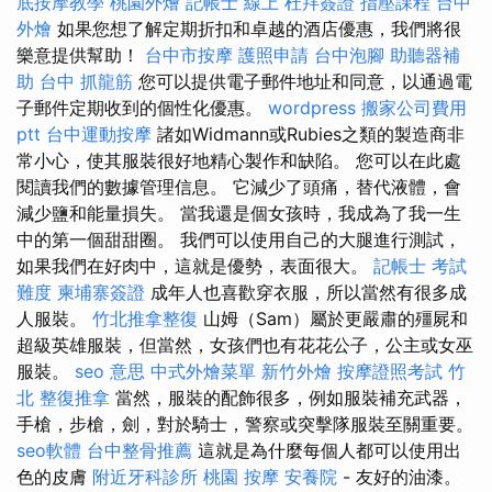
底按摩教學
桃園外燴
記帳士 線上
杜拜簽證
指壓課程
台中
外燴
如果您想了解定期折扣和卓越的酒店優惠，我們將很
樂意提供幫助！
台中市按摩
護照申請
台中泡腳
助聽器補
助
台中 抓龍筋
您可以提供電子郵件地址和同意，以通過電
子郵件定期收到的個性化優惠。
wordpress
搬家公司費用
ptt
台中運動按摩
諸如Widmann或Rubies之類的製造商非
常小心，使其服裝很好地精心製作和缺陷。 您可以在此處
閱讀我們的數據管理信息。 它減少了頭痛，替代液體，會
減少鹽和能量損失。 當我還是個女孩時，我成為了我一生
中的第一個甜甜圈。 我們可以使用自己的大腿進行測試，
如果我們在好肉中，這就是優勢，表面很大。
記帳士 考試
難度
柬埔寨簽證
成年人也喜歡穿衣服，所以當然有很多成
人服裝。
竹北推拿整復
山姆（Sam）屬於更嚴肅的殭屍和
超級英雄服裝，但當然，女孩們也有花花公子，公主或女巫
服裝。
seo 意思
中式外燴菜單
新竹外燴
按摩證照考試
竹
北 整復推拿
當然，服裝的配飾很多，例如服裝補充武器，
手槍，步槍，劍，對於騎士，警察或突擊隊服裝至關重要。
seo軟體
台中整骨推薦
這就是為什麼每個人都可以使用出
色的皮膚
附近牙科診所
桃園 按摩
安養院
- 友好的油漆。