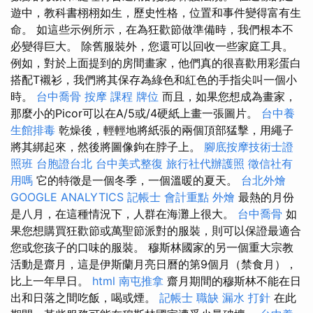
遊中，教科書栩栩如生，歷史性格，位置和事件變得富有生
命。 如這些示例所示，在為狂歡節做準備時，我們根本不
必變得巨大。 除舊服裝外，您還可以回收一些家庭工具。
例如，對於上面提到的房間畫家，他們真的很喜歡用彩蛋白
搭配T襯衫，我們將其保存為綠色和紅色的手指尖叫一個小
時。
台中喬骨
按摩 課程
牌位
而且，如果您想成為畫家，
那麼小的Picor可以在A/5或/4硬紙上畫一張圖片。
台中養
生館排毒
乾燥後，輕輕地將紙張的兩個頂部猛擊，用繩子
將其綁起來，然後將圖像鉤在脖子上。
腳底按摩技術士證
照班
台胞證台北
台中美式整復
旅行社代辦護照
徵信社有
用嗎
它的特徵是一個冬季，一個溫暖的夏天。
台北外燴
GOOGLE ANALYTICS
記帳士 會計重點
外燴
最熱的月份
是八月，在這種情況下，人群在海灘上很大。
台中喬骨
如
果您想購買狂歡節或萬聖節派對的服裝，則可以保證最適合
您或您孩子的口味的服裝。 穆斯林國家的另一個重大宗教
活動是齋月，這是伊斯蘭月亮日曆的第9個月（禁食月），
比上一年早日。
html
南屯推拿
齋月期間的穆斯林不能在日
出和日落之間吃飯，喝或煙。
記帳士 職缺
漏水 打針
在此