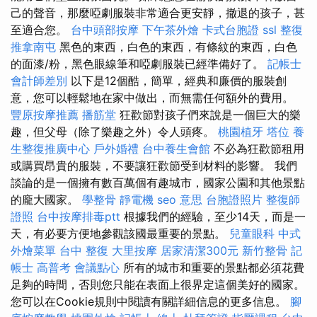
己的聲音，那麼啞劇服裝非常適合更安靜，撤退的孩子，甚
至適合您。
台中頭部按摩
下午茶外燴
卡式台胞證
ssl
整復
推拿南屯
黑色的東西，白色的東西，有條紋的東西，白色
的面漆/粉，黑色眼線筆和啞劇服裝已經準備好了。
記帳士
會計師差別
以下是12個酷，簡單，經典和廉價的服裝創
意，您可以輕鬆地在家中做出，而無需任何額外的費用。
豐原按摩推薦
播筋堂
狂歡節對孩子們來說是一個巨大的樂
趣，但父母（除了樂趣之外）令人頭疼。
桃園植牙
塔位
養
生整復推廣中心
戶外婚禮
台中養生會館
不必為狂歡節租用
或購買昂貴的服裝，不要讓狂歡節受到材料的影響。 我們
談論的是一個擁有數百萬個有趣城市，國家公園和其他景點
的龐大國家。
學整骨
靜電機
seo 意思
台胞證照片
整復師
證照
台中按摩排毒ptt
根據我們的經驗，至少14天，而是一
天，有必要方便地參觀該國最重要的景點。
兒童眼科
中式
外燴菜單
台中 整復
大里按摩
居家清潔300元
新竹整骨
記
帳士 高普考
會議點心
所有的城市和重要的景點都必須花費
足夠的時間，否則您只能在表面上很界定這個美好的國家。
您可以在Cookie規則中閱讀有關詳細信息的更多信息。
腳