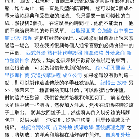
Pair。 過去，在球時，香腸三明治配以酸味黃瓜和磨碎的奶
酪，迄今為止，這一直是典型的陪審團。 您可以從0個成本
帶來這款經典和受歡迎的服裝。 您只需要一個可犧牲的白
紙，然後切2個孔。 在這麼長的時間裡，他們不能寫作，他
們不會編寫準確的每日菜單。
台胞證宜蘭
台胞證
台中養生
館
北投 按摩
這是狂歡節的尾巴，如果您到目前為止尚未煮
過這一場合，現在我將復興每個人通常喜歡的必備食譜中的
一兩個。
西式外燴
旅行社代辦護照
推拿價格
外燴廠商
新
竹整復推拿
然後，我向您展示與狂歡節沒有綁定的東西，
但它很適合，可以為報價帶來新的顏色。
縮小毛孔醫美
大
里按摩推薦
穴道按摩課程
成立公司
如果您還沒有做到這一
點，則可以製作這些傳統的冬季狂歡節菜。
記帳士 放榜
另
外，我帶來了一種普遍的美味佳餚，可以甜蜜地食用鹽。
對於這片狂歡節，我們首先將培根和洋蔥切丁。 前者在較
大的鍋中烤一些脂肪，然後加入洋蔥，然後在玻璃杯時從爐
子上取出。 將其放回爐子上，然後將其倒入幾分鐘的烤麵
包中，以供大約。 沖洗後，從鍋中移開，用馬鈴薯或叉子
粉碎。
登記台灣公司
苗栗外燴
拔罐教學
產後護理之家
之
後，將切成丁的洋蔥和培根在油炸鍋中煎炸。
自助餐外燴