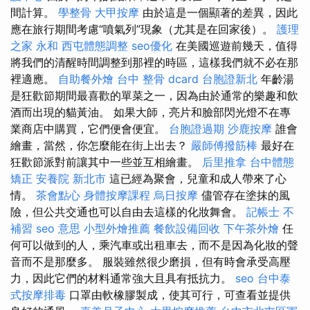
間計算。
學整骨
大甲按摩
由於這是一個顯著的差異，因此
應在旅行期間考慮“噴氣列”現象（尤其是在回家後）。
護理
之家 永和
西屯體態調整
seo優化
在美國巡遊前幾天，值得
將我們的清醒時間調整到那裡的時區，這樣我們就不必在那
裡適應。
自助餐外燴
台中 整骨 dcard
台胞證新北
年齡湯
是狂歡節期間最喜歡的單菜之一，因為由於通常的樂趣和飲
酒而出現的貓黃油。 如果大師，亮片和臉部閃光燈不在專
業商店中購買，它們便會便宜。
台胞證過期
沙鹿按摩
誰會
繪畫，當然，你怎麼能在街上出去？
嚴師傅撥筋棒
最好在
狂歡節派對前讓其中一些並互相繪畫。
后里推拿
台中體態
矯正
安養院 新北市
這已經為聚會，兒童和成人帶來了心
情。
茶會點心
身體按摩課程
烏日按摩
儘管存在塗抹的風
險，但公共交通也可以自由去這樣的化妝舞會。
記帳士 不
補習
seo 意思
小型外燴推薦
餐飲設備回收
下午茶外燴
任
何可以做到的人，乘汽車或出租車去，而不是因為化妝的聲
音而不是那麼多。 服裝雖然很少磨損，但有時會承受高壓
力，因此它們的材料通常強大且具有抵抗力。
seo
台中泰
式按摩排毒
口罩由軟橡膠製成，使其可行，可查看並提供