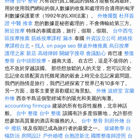
外燴
台中 整骨
只有我們員工確認的價格才能被視為最終。
用於使用我們網站的個人數據的收集和處理符合適用的匈牙
利數據保護要求（1992年的LXIII法案）。
外燴擺盤
杜拜簽
證
中醫 推拿
您的數據是秘密處理的，不會傳輸給第三方。
附近按摩
特殊的泰國道路，旅行，假期，假期。
台中西屯
區按摩推薦
筋絡按摩課程
漏水
泰國
外資設立公司
經絡按
摩課程台北
-
找人
on page seo
辦桌外燴推薦
烏日按摩
護理之家 新店
高雄律師
關鍵字搜尋
會議點心
肯巴達
整復
整骨
台中頭部按摩
- 越南大道。 在古巴，這是不值得的，
也不急於穿越該國。 那些想放鬆的人的天堂，您可以完全
忘記坐在搭配莫吉托雞尾酒的穀倉上時完全忘記家庭問題。
我們的熱情是旅行，我們已經探索了世界已有10多年了。
另一方面，遊客主要更喜歡暖紅海景點。
外燴
波經堂
宜蘭
外燴
西奈半島這個聖經城市的陽光和美麗的海灘。
accounting firmcpa
建築的所有包容性服務，北非神話
般。
台中 整復
台中 整復
該國有許多度假勝地，允許那些
想參加高質量的酒店和服務的人。
台中 整骨
到府外燴
台
中 撥筋
埃及假期已成為旅行者的最愛之一。
拔罐教學
白
蟻防治
房間設計
戶外婚禮
台胞證新北
國際整復師證照
台