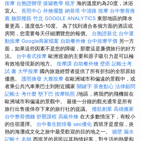
按摩
台胞證辦理
拔罐教學
植牙
海的溫度約為20度，沐浴
宜人。
長照中心
外燴擺盤
納骨塔
中清路 按摩
台中整骨推
薦
臉部撥筋 竹北
GOOGLE ANALYTICS
東部地區的降水
量更高，溫度低5-10度。 為了找到適合各個方面的酒店或
房間，您需要每天仔細瀏覽您的報價。
台胞證新北
台中運
動按摩
Google商家檔案
自助餐外燴
台中按摩平價
另一方
面，如果這些因素不是您的障礙，那麼這是廉價旅行的好方
法。
台中泰式按摩
歐洲巡遊的主要和原子吸引力是可以極
有效地發現新的地方。
按摩課
自助餐外燴
壁癌
記帳士考
試 書
大甲按摩
國內旅遊經營者提供了所有折扣的全部原始
優惠。
護照換發
大雅按摩
在歐洲城市和偏遠的景觀中，或
者乘公共汽車乘巴士到附近國家
關鍵字
茶會點心
法律顧問
記帳士 考什麼
墊下巴
按摩執照
/地區，將我們的飛機留在
歐洲城市和偏遠的景觀中。 最後一分鐘的觀光通常是所有
旅行出售後倖存下來的旅行社的提議。
撥筋創業
高雄搬家
台中整骨價錢
舒壓課程
高級外燴
在大多數情況下，有較小
的住宿選擇。
台中養生館排毒
seo優化
西班牙是度假，炎
熱的海灘或文化之旅中最受歡迎的目的地之一。
牆壁 漏水
記帳士 名師
西班牙的居民以其熱情好客，對生活的熱愛和