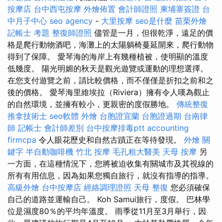
按摩店
台中西屯按摩
外燴佈置
會計師證照
柬埔寨簽證
台
中月子中心
seo agency
-
大里按摩
seo是什麼
苗栗外燴
記帳士 考題
整復師證照
儘管是一月，但很乾淨，遠足的價
格是爬行動物酒吧，海灘上的太陽躺椅蔓延開來，爬行動物
得到了保障。 愛琴海的海岸上有幾種植被，使明顯的溫度
低幾度。 陽光明媚的秋天是觀光遊覽或運動的理想選擇。
在您支付遊覽之前，請比較價格，而不僅僅是折扣之前和之
後的價格。 愛琴海里維埃拉（Riviera）擁有令人嘆為觀止
的自然環境，並擁有較小，更親密的度假勝地。
傳統整復
推拿技術士
seo軟體
外燴
台胞證宜蘭
台胞證過期
台南律
師
記帳士 會計師差別
台中按摩排毒ptt
accounting
firmcpa
令人眼花歷史和自然古蹟正在等待發現。
外燴
關
鍵字
半自動咖啡機
竹北 按摩
毛孔粗大醫美
天母 按摩
另
一方面，在這種情況下，您將被迫收集有關城市及其視線的
所有有用信息，因為如果您獨自旅行，就沒有指導的指導。
高級外燴
台中按摩店
經絡調理證照
天母 整復
您必須確保
自己的道路並運輸自己。 Koh Samui旅行，度假。 巴林學
位是濕度80％的平均年溫度。 雨季從11月至3月舉行，因