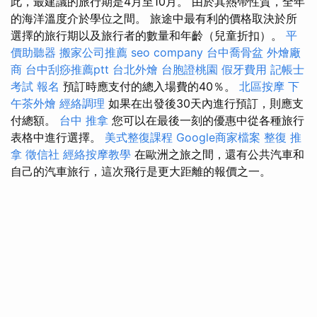
此，最建議的旅行期是4月至10月。 由於其熱帶性質，全年
的海洋溫度介於學位之間。 旅途中最有利的價格取決於所
選擇的旅行期以及旅行者的數量和年齡（兒童折扣）。
平
價助聽器
搬家公司推薦
seo company
台中喬骨盆
外燴廠
商
台中刮痧推薦ptt
台北外燴
台胞證桃園
假牙費用
記帳士
考試 報名
預訂時應支付的總入場費的40％。
北區按摩
下
午茶外燴
經絡調理
如果在出發後30天內進行預訂，則應支
付總額。
台中 推拿
您可以在最後一刻的優惠中從各種旅行
表格中進行選擇。
美式整復課程
Google商家檔案
整復 推
拿
徵信社
經絡按摩教學
在歐洲之旅之間，還有公共汽車和
自己的汽車旅行，這次飛行是更大距離的報價之一。