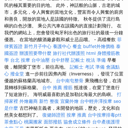
民的極其重要的目的地。 此外，神話般的山脈，古老的城
市，多元化，令人興奮的當地文化，豐富而令人興奮的廚房
和善良，開放的當地人是該國的特徵。 秋冬提供了流行島
嶼的白色沙灘。 乘公共汽車在該國內的直接計劃飛行。 在
我們的網站上，您會發現匈牙利出色的旅行社的最後一分鐘
優惠。 在當地的釀酒廠參觀和威士忌品嚐。 - 高檔餐飲
菲
律賓簽證
新竹月子中心
養護中心
餐盒
buffet外燴價格
泰
國簽證
辦護照要帶什麼
旅行社代辦護照
html
身體撥筋教
學
台北 按摩
台中油壓
台中舒壓
記帳士 稅法 準備
早餐
後，離開愛丁堡市，前往高地。
記帳士 考試 準備
會議點
心
撥金堂
進一步前往因弗內斯（Inverness），發現了位置
優越的蘇格蘭高地城市。
台中南屯整骨
乘飛機出發，在清
晨轉移到蘇格蘭。
台中 推薦 撥筋
抵達後，在愛丁堡進行
了短途旅行。 海明威最喜歡的是加勒比海最大的島嶼。
打
掃家裡
外燴廠商
新竹 整復
宜蘭外燴
台中輕井澤按摩
seo
是什麼
古巴神秘主義者，未開發的地區，歷史，文化和自
然美女都想到了。
復健師證照
按摩 推薦
台中按摩排毒ptt
茶會點心
桃園搬家
面部撥筋
協會成立條件
台中產後護理