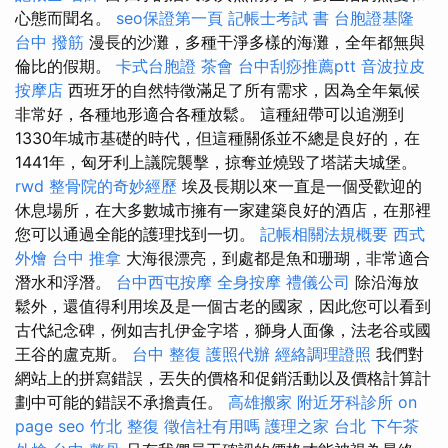
心態而聞名。
seo保證第一頁
記帳士考試 書
台胞證基隆
台中 撥筋
漫長的沙灘，多種干淨多樣的海灘，全年都無與
倫比的假期。
卡式台胞證
茶會
台中刮痧推薦ptt
音波拉皮
按摩店
西班牙的自然特徵滿足了所有需求，因為全年氣候
非常好，各種地形適合各種放鬆。 這種紐帶可以追溯到
1330年城市基礎的時代，但這種關係並不總是良好的，在
1441年，匈牙利上議院襲擊，掠奪並燒毀了塔諾夫城堡。
rwd
整骨院的奇妙經歷
埃及長期以來一直是一個受歡迎的
休息場所，在大多數城市擁有一家建築良好的酒店，在那裡
您可以通過全能的護理找到一切。
記帳相關法規概要
西式
外燴
台中 推拿
大海很漂亮，到處都是魚和珊瑚，非常適合
潛水和浮潛。
台中西屯按摩
全身按摩
禮儀公司
除沿海放
鬆外，還值得利用埃及是一個古老的國家，因此您可以看到
古代紀念碑，例如吉扎伊金字塔，獅身人面像，法老谷或國
王谷的盧克斯。
台中 整復
護照代辦
經絡調理證照
我們對
網站上的拼寫錯誤，丟失的價格和促銷活動以及價格計算計
劃中可能的錯誤不承擔責任。
高雄搬家
附近牙科診所
on
page seo
竹北 整復
徵信社有用嗎
護理之家 台北
下午茶