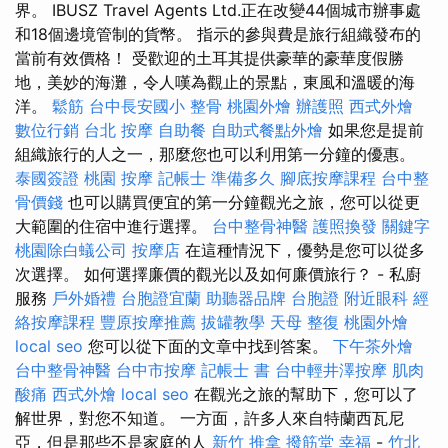
界。 IBUSZ Travel Agents Ltd.正在改變44個城市辦事處
和18個邊境管制的貨幣。 指示的參與費是旅行組織發布的
當前有效價格！ 受歡迎的土耳其提供豪華的豪華度假勝
地，美妙的海灘，令人嘆為觀止的景點，東風和溫暖的海
洋。
鬆筋
台中長安國小 整骨
桃園外燴
辦護照
西式外燴
數位行銷
台北 按摩
自助餐
自助式餐點外燴
如果您是提前
組織旅行的人之一，那麼您也可以利用第一分鐘的優惠。
泰國簽證
桃園 按摩
記帳士 準備多久
腳底按摩課程
台中整
骨價錢
也可以購買便宜的第一分鐘觀光之旅，您可以從更
大範圍的住宿中進行選擇。
台中整骨神醫
護照換發
關鍵字
桃園除白蟻公司
按摩店
在這種情況下，優勢是您可以從多
次選擇。 如何選擇廉價的觀光以及如何廉價旅行？ - 私廚
服務
戶外婚禮
台胞證宜蘭
助聽器品牌
台胞證
附近眼科
經
絡按摩課程
豐原按摩推薦
拔罐教學
天母 整復
桃園外燴
local seo
您可以從下面的文章中找到答案。
下午茶外燴
台中整骨神醫
台中市按摩
記帳士 書
台中輕井澤按摩
肌肉
酸痛
西式外燴
local seo
在觀光之旅的幫助下，您可以了
解世界，對您不知道。 一方面，許多人來自特蘭西瓦尼
亞，但是那些不是家庭的人
新竹 推拿
撥筋堂 幸福
-
竹北