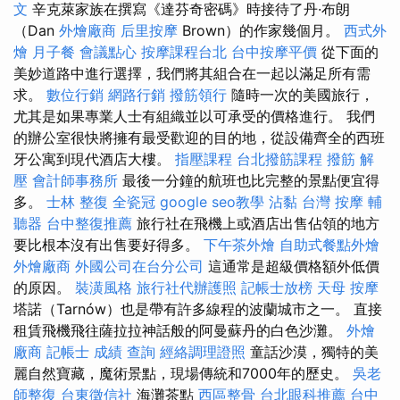
文
辛克萊家族在撰寫《達芬奇密碼》時接待了丹·布朗
（Dan
外燴廠商
后里按摩
Brown）的作家幾個月。
西式外
燴
月子餐
會議點心
按摩課程台北
台中按摩平價
從下面的
美妙道路中進行選擇，我們將其組合在一起以滿足所有需
求。
數位行銷
網路行銷
撥筋領行
隨時一次的美國旅行，
尤其是如果專業人士有組織並以可承受的價格進行。 我們
的辦公室很快將擁有最受歡迎的目的地，從設備齊全的西班
牙公寓到現代酒店大樓。
指壓課程
台北撥筋課程
撥筋 解
壓
會計師事務所
最後一分鐘的航班也比完整的景點便宜得
多。
士林 整復
全瓷冠
google seo教學
沾黏
台灣 按摩
輔
聽器
台中整復推薦
旅行社在飛機上或酒店出售佔領的地方
要比根本沒有出售要好得多。
下午茶外燴
自助式餐點外燴
外燴廠商
外國公司在台分公司
這通常是超級價格額外低價
的原因。
裝潢風格
旅行社代辦護照
記帳士放榜
天母 按摩
塔諾（Tarnów）也是帶有許多線程的波蘭城市之一。 直接
租賃飛機飛往薩拉拉神話般的阿曼蘇丹的白色沙灘。
外燴
廠商
記帳士 成績 查詢
經絡調理證照
童話沙漠，獨特的美
麗自然寶藏，魔術景點，現場傳統和7000年的歷史。
吳老
師整復
台東徵信社
海灘茶點
西區整骨
台北眼科推薦
台中