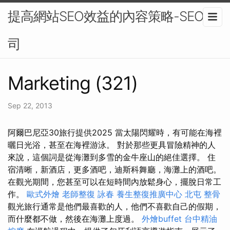
提高網站SEO效益的內容策略-SEO公
司
Marketing (321)
Sep 22, 2013
阿爾巴尼亞30旅行提供2025 當太陽閃耀時，有可能在海裡
曬日光浴，甚至在海裡游泳。 對於那些更具冒險精神的人
來說，這個詞是從海灘到多雪的金牛座山的絕佳選擇。 住
宿清晰，新酒店，更多酒吧，迪斯科舞廳，海灘上的酒吧。
在觀光期間，您甚至可以在短時間內放鬆身心，擺脫日常工
作。
歐式外燴
老師整復 詠春
養生整復推廣中心
北屯 整骨
觀光旅行通常是他們最喜歡的人，他們不喜歡自己的假期，
而什麼都不做，然後在海灘上度過。
外燴buffet
台中精油