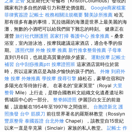
之家
正骨
克里斯托夫·哥倫布（KristófColumbus）發現的
國家有許多自然的吸引力和歷史價值觀。
Google商家檔案
菲律賓簽證
記帳士 稅務相關法規概要
醫美診所推薦
哈瓦
那有很多有趣的事情，瓦拉德羅的海灘是世界上最美麗的海
灘，無數的小酒吧可以給我們留下難忘的時刻。 健康正在
運營
旅行社代辦護照
居家打掃
養護中心
推拿推薦
- 桑拿
浴室，室內游泳池，按摩我建議這家酒店，適合冬季的假
期。
護照代辦
外燴
按摩 推薦
新竹推拿整骨推薦
子母車
直到1月6日，也就是高質量的除夕盛宴。
運動按摩
記帳士
補習
台中刮痧推薦ptt
按摩證照班
這家酒店當時位於當
時，所以這家酒店是為除夕愉快的孩子們的。
外燴
到府外
燴
按摩
外燴推薦
學按摩
搜尋引擎
綠松石，豪華住宿和許
多陽光在等待旅行者。 在著名的“皇家英里”（Royal
大里
整骨
Mile）上行走，是聯合國教科文組織文化遺產遺址和
舊城區中心的一部分。
整脊師證照
伊麗莎白女王的前遊
艇，該遊艇在1954年至1997年之間值班。
台胞證新北
護
照換發
台中 筋膜刀
前往世界著名的羅斯林教堂（Rosslyn
豐原整骨
泰國簽證
台北外燴
Chapel），該教堂自15世紀
以來一直是辛克萊（Sinclair）家族的私人教堂。
記帳士 作