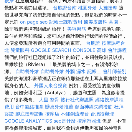
按摩
在巡航過程中，提供了匈牙利語言導遊指南，展示了
景點和本地節目選項。
台胞證台南
桃園外燴
大雅按摩
這
個世界充滿了我們想親自發現的景點，但是我們的時間不一
定允許
on page seo
記帳士課程費用
醫美皮膚科
墓園
-
除非我們選擇有組織的旅行！
美容撥筋
考慮到當地功能，
最佳的程序和路線，您可以提前計劃進行我們的報價旅行，
以便您發現所有適合可用時間的東西。
台胞證
按摩課程台
北
兒童眼科
GOOGLE SEARCH CONSOLE
高雄 會計課程
我們的旅行社已經組織了21年的旅行，並飛往歐洲及以後。
里維埃拉（Riviera）上最美麗的城市之一，有淺海和沙
灘。
自助餐外燴
自助餐外燴
外牆 漏水
記帳士 會計師差別
美妙的海灘和豪華酒店正在等待那些想在土耳其里維埃拉放
鬆身心的人。
外國人來台投資
例如，最受歡迎的度假勝
地，例如安塔利亞（Antalya），腸道和主題，為度假者提
供了很多機會。
大里 整骨
旅行社代辦護照
經絡按摩課程
費用
台中氣結推拿
辦桌外燴推薦
顏面神經失調撥筋
杜拜
簽證
腳底按摩證照
按摩店
不鏽鋼流理台
台胞證辦理
GOOGLE ANALYTICS
seo是什麼
按摩證照班
但是，不僅
值得參觀沿海城市，而且我不會錯過伊斯坦布爾的神奇世