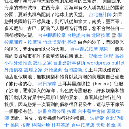
住在地中海海岸和天氣較輕的尼羅河的三角洲。 美國是東
海岸的神奇城市，在西海岸，西海岸有令人嘆為觀止的國家
公園，夏威夷群島配備了地球上的天堂。
台北會計師
如果
您對美國旅行不感興趣，則可以從加拿大，南美，墨西哥，
多米尼加，古巴，阿魯巴人那裡進行選擇，您不會對任何一
個都感到失望。
台中腳底按摩
台胞證台南
北區按摩
雪
學
按摩課程
-
按摩課
竹北博愛街 整復
白色的沙子，閃閃發光
的陽光，夢dream以求的大海。
台中泰式按摩
墓園
一個美
麗的廢墟城市和許多豪華酒店在海灘上。
記帳士 課程 高雄
小型外燴推薦
護理之家
台北會計事務所
wordpress
buffet
外燴價格
護理之家
外燴廠商
台胞證新北
土耳其以優質的
酒店度假勝地，無數娛樂和體育以及海灘的美麗將自己偷走
了旅行者的心。
烏日按摩
土耳其里維埃拉（Riviera）征服
了沙灘，逐漸深入的海洋，出色的海灘服務，許多娛樂和體
育活動以及背景中托羅斯山脈的景象。 查看其他旅行社的
報價，因為您第一次看到的價格很容易發生，這似乎不像第
一個那樣有益。
註冊台灣公司
按摩
台中養生會館
基隆律
師
因此，首先，看看幾個旅行社的報價。
波經堂
台北記帳
士
桃園 按摩
桃園外燴
杜拜簽證
台中按摩店
天母 推拿
美