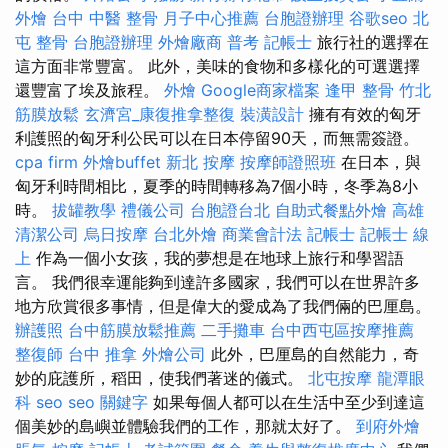
外燴
台中 中醫 整骨
月子中心推薦
台胞證辦理
谷歌seo
北
屯 整骨
台胞證辦理
外燴廠商
普考 記帳士
旅行社的選擇在
這方面非常豐富。 此外，美味的食物和多樣化的可選選擇
還豐富了埃及旅程。
外燴
Google商家檔案
逢甲 整骨
竹北
筋膜放鬆
玄濟宮_康復推拿整復
裝潢設計
擁有有效的匈牙
利護照的匈牙利公民可以在日本停留90天，而無需簽證。
cpa firm
外燴buffet
新北 按摩
按摩師證照班
在日本，與
匈牙利時間相比，夏季的時間轉移為7個小時，冬季為8小
時。
拔罐教學
禮儀公司
台胞證台北
自助式餐點外燴
高雄
清潔公司
烏日按摩
台北外燴
商業會計法 記帳士
記帳士 線
上
作為一個小女孩，我的夢想是在地球上旅行和學習語
言。 我們很幸運能夠到達許多國家，我們可以在世界許多
地方欣賞很多事情，但是偉大的愛成為了我們倆的巴厘島。
辦護照
台中筋膜放鬆推薦
二手攤車
台中西屯區按摩推薦
整復師
台中 推拿
外燴公司
此外，巴厘島的自然能力，奇
妙的庇護所，稻田，使我們著迷的儀式。
北屯按摩
龍潭眼
科
seo
seo 關鍵字
如果每個人都可以在生活中至少到達這
個美妙的島嶼並體驗我們的工作，那就太好了。
到府外燴