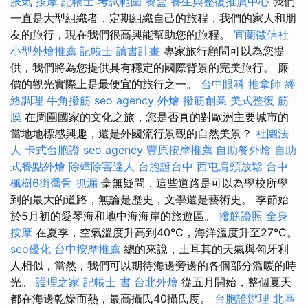
脹氣 按摩
記帳士 考試範圍
餐盒
養生與整復推廣中心
我們
一直是大型組織者，定期組織自己的旅程，我們的家人和朋
友的旅行，現在我們很高興能幫助您的旅程。
宜蘭徵信社
小型外燴推薦
記帳士 讀書計畫
專家旅行顧問可以為您提
供，我們將為您提供具有穩定的國際背景的完美旅行。 廉
價的觀光實際上是最便宜的旅行之一。
台中眼科
推拿師
經
絡調理
牛角撥筋
seo agency
外燴
撥筋創業
美式整復 筋
膜
在周圍國家的文化之旅，您是否真的對歐洲主要城市的
當地地標感興趣，還是外國流行景觀的自然美景？
社團法
人
卡式台胞證
seo agency
豐原按摩推薦
自助餐外燴
自助
式餐點外燴
除蟑除害達人
台胞證台中
西屯肩頸放鬆
台中
楓樹6街喬骨
抓漏
毫無疑問，這些道路是可以為學校所學
到的最大的道路，無論是歷史，文學還是藝術史。 季節始
於5月初的愛琴海和地中海海岸的旅遊區。
撥筋證照
全身
按摩
在夏季，空氣溫度升高到40°C，海洋溫度升至27°C。
seo優化
台中按摩推薦
總的來說，土耳其的天氣與匈牙利
人相似，當然，我們可以期待海邊旁邊的各個部分溫暖的時
光。
護理之家
記帳士 書
台北外燴
從五月開始，整個夏天
都在海邊乾燥而熱，最高攝氏40攝氏度。
台胞證辦理
北區