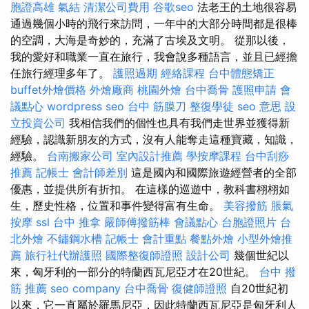
胞證高雄
氣結
清潔公司費用
谷歌seo
法老王的土地很容易
通過幾個小時的飛行來訪問，一年中的大部分時間都是很棒
的空調，大海是奇妙的，充滿了古埃及文明。 從那以後，
我的愛好和職業一直在旅行，我會說多種語言，並且已經擔
任旅行經理多年了。
護照過期
經絡課程
台中體態矯正
buffet外燴價格
外燴廠商
桃園外燴
台中喬骨
護照申請
會
議點心
wordpress seo
台中 筋膜刀
整復學徒
seo 意思
設
立投資公司
我相信我們的個性也具有我們走世界並獲得新
經驗，認識新朋友的方式，沒有人能奪走這種寶藏，知識，
經驗。
台南搬家公司
室內設計推薦
學按摩課程
台中刮痧
推薦
記帳士 會計師差別
這是國內和國際旅遊經營者的全部
優惠，並提供所有折扣。 在這樣的巡遊中，教科書栩栩如
生，歷史性格，位置和事件變得富有生命。
美容撥筋
脹氣
按摩
ssl
台中 推拿
嚴師傅撥筋棒
會議點心
台胞證照片
台
北外燴
不鏽鋼水槽
記帳士 會計重點
餐點外燴
小型外燴推
薦
旅行社代辦護照
國際整復師證照
設計公司
幾個世紀以
來，匈牙利的一部分的特蘭西瓦尼亞才在20世紀。
台中 撥
筋 推薦
seo company
台中喬骨
復健師證照
自20世紀初
以來，它一直屬於羅馬尼亞，因此特蘭西瓦尼亞是匈牙利人