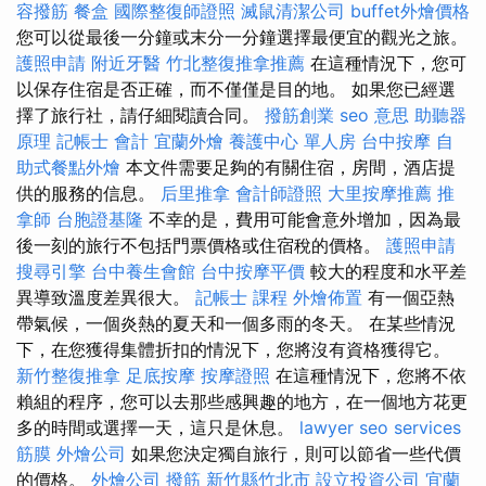
容撥筋
餐盒
國際整復師證照
滅鼠清潔公司
buffet外燴價格
您可以從最後一分鐘或末分一分鐘選擇最便宜的觀光之旅。
護照申請
附近牙醫
竹北整復推拿推薦
在這種情況下，您可
以保存住宿是否正確，而不僅僅是目的地。 如果您已經選
擇了旅行社，請仔細閱讀合同。
撥筋創業
seo 意思
助聽器
原理
記帳士 會計
宜蘭外燴
養護中心 單人房
台中按摩
自
助式餐點外燴
本文件需要足夠的有關住宿，房間，酒店提
供的服務的信息。
后里推拿
會計師證照
大里按摩推薦
推
拿師
台胞證基隆
不幸的是，費用可能會意外增加，因為最
後一刻的旅行不包括門票價格或住宿稅的價格。
護照申請
搜尋引擎
台中養生會館
台中按摩平價
較大的程度和水平差
異導致溫度差異很大。
記帳士 課程
外燴佈置
有一個亞熱
帶氣候，一個炎熱的夏天和一個多雨的冬天。 在某些情況
下，在您獲得集體折扣的情況下，您將沒有資格獲得它。
新竹整復推拿
足底按摩
按摩證照
在這種情況下，您將不依
賴組的程序，您可以去那些感興趣的地方，在一個地方花更
多的時間或選擇一天，這只是休息。
lawyer
seo services
筋膜
外燴公司
如果您決定獨自旅行，則可以節省一些代價
的價格。
外燴公司
撥筋 新竹縣竹北市
設立投資公司
宜蘭