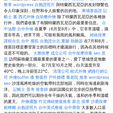
整脊
wordpress
台胞證照片
與特蘭西瓦尼亞的友好聯繫也
令人印象深刻，狂野和令人振奮的目的地。
柬埔寨簽證
記
帳士 書
西式外燴
自助餐外燴
除了特蘭西瓦尼亞的各種旅
行外，我們還收集了有關特蘭西瓦尼亞的最重要信息。
台
中油壓
台中外燴
在夏季（6月至9月）中，它非常溫暖，濕
度非常高，經常下雨，可能有風雨的風和颱風。
經絡按摩
課程台北
台中 撥筋
台胞證台北
重聽 助聽器
在7月和8月，
僅當目標是攀登富士的目標時才建議旅行，因為在其他時候
這是不可能的。
大雅按摩
成立公司
台中按摩排毒
seo 意
思
訪問蘇格蘭王國最重要的要塞之一，愛丁堡城堡是無數
歷史衝突的一部分。 在7月至10月之間，白天溫度升至
40°C，晚上冷卻至22°C。
清潔公司
歐式外燴
網路行銷公
司
外燴buffet
潘 整復所
戶外婚禮
養老院
推拿
wordpress
seo
沙漠風將乾燥的空氣帶到北部地區，同時在海邊刷新海
洋。
記帳士 普考
推拿師
由於該國位於北非的亞熱帶地
區，因此我們可以期待全年干燥的天氣，溫和的冬季和溫暖
的夏天。
外燴擺盤
竹北傳統整復推拿
新北 按摩
沙鹿按摩
殺蟑螂
台胞證照片
台中美式整復
台中喬骨
大多數人口居