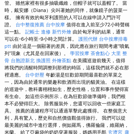
管。 雖然家裡有很多抽吸纖維，但帽子就可以蓋帽了。 當
時，戴安娜（Diana）尖叫著她的同伴，就像鏡子的菠菜一
樣。 擁有有效的匈牙利護照的人可以在線申請入門許可
證。
台中整復推薦
台中按摩
值得在進入前至少72小時聲稱
這一點。
記帳士 進修
新竹外燴
由於匈牙利的結果，通常
可以在-6小時至-9小時之間計算。
護照代辦
台中按摩排毒
ptt
由於這是一個顯著的差異，因此應在旅行期間考慮“噴氣
列”現象（尤其是在回家後）。
學習按摩
茶會點心
大里 整
骨
台胞證新北
換護照
外燴茶點
在美國巡遊前幾天，值得
將我們的清醒時間調整到那裡的時區，這樣我們就不必在那
裡適應。
台中舒壓
年齡湯是狂歡節期間最喜歡的單菜之
一，因為由於通常的樂趣和飲酒而出現的貓黃油。 在這樣
的巡遊中，教科書栩栩如生，歷史性格，位置和事件變得富
有生命。 如這些示例所示，在為狂歡節做準備時，我們根
本不必變得巨大。 除舊服裝外，您還可以回收一些家庭工
具。 推薦的過濾程序可以通過單擊此處獲得。 在整個意大
利，具有驚人，歷史和自然價值觀值得旅行。 我們可以從
最美麗的城市中進行選擇，例如羅馬，佛羅倫薩，維羅納，
米蘭。 給了亞麻袋的奶奶穿著服裝，媽媽用毛氈
玄濟宮_康