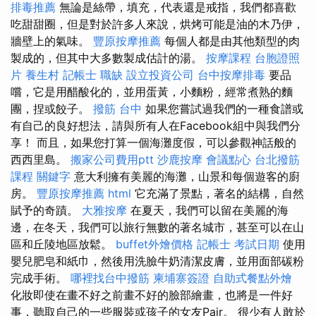
排毒推薦
無論是絲帶，填充，代表還是戒指，我們都喜歡
吃甜甜圈，但是對於許多人來說，烘烤可能是油的木乃伊，
牆壁上的氣味。
豐原按摩推薦
每個人都是由其他類型的肉
製成的，但其中大多數製成估計的湯。
按摩課程
台胞證照
片
養生村
記帳士 職缺
設立投資公司
台中按摩排毒
要品
嚐，它是用醋酸化的，並用蛋黃，小麵粉，經常煮熟的麵
團，捏或餃子。
撥筋 台中
如果您嘗試過我們的一種食譜或
有自己的良好想法，請與所有人在Facebook組中與我們分
享！ 而且，如果您打算一個海灘度假，可以參觀神話般的
西西里島。
搬家公司費用ptt
沙鹿按摩
會議點心
台北撥筋
課程
關鍵字
意大利擁有美麗的海灘，山景和每個遊客的廚
房。
豐原按摩推薦
html
它充滿了景點，著名的結構，自然
賦予的奇蹟。
大雅按摩
在夏天，我們可以留在美麗的海
邊，在冬天，我們可以旅行無數的著名城市，甚至可以在山
區和丘陵地區放鬆。
buffet外燴價格
記帳士 考試日期
使用
嬰兒肥皂和紙巾，然後用洗臉牛奶清潔皮膚，並用面部碳粉
完成手術。
哪裡找台中撥筋
柬埔寨簽證
自助式餐點外燴
化妝即使在畫不好之前畫不好的臉部繪畫，也將是一件好
事，聽取自己的一些服裝或孩子的女友Pair。 很少有人敢於