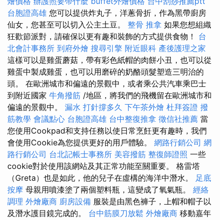
燴價格
辦護照要帶什麼
buffet外燴價格
台中刮痧推薦ptt
台胞證高雄
您可以提供炸丸子，洋蔥骨折，作為黑帶廚房
仙女，您甚至可以切入公主土豆。
整骨 推拿
如果您想組織
狂歡節派對，請確保以更有趣和裝飾的方式提供食物！
台
北會計事務所
到府外燴
搜尋引擎
附近眼科
產後護理之家
這樣可以是雞蛋蘑菇，帶有彩色紙帽的肉餅小丑，也可以從
雞蛋中製成雞蛋，也可以用磨碎的奶酪頭髮塑造三明治的
頭。 在歐洲城市和偏遠的景觀中，或者乘公共汽車乘巴士
到附近國家
牛角撥筋
/地區，將我們的飛機留在歐洲城市和
偏遠的景觀中。
漏水 打針撐多久
下午茶外燴
杜拜簽證
撥
筋教學
會議點心
台胞證高雄
台中整復推拿
徵信社推薦
當
您使用Cookpad和支持任務以使日常烹飪更有趣時，我們
會使用Cookie為您提供更好的用戶體驗。
網路行銷公司
網
路行銷公司
台北記帳士事務所
美容撥筋
整復師證照
一些
cookie對於使用該網站及其正常功能至關重要。 格雷塔
（Greta）也是如此，他的兒子在虛構的海洋中潛水。
足底
按摩
母親用噴漆塗了兩個塑料瓶，這變成了氧氣瓶。
經絡
調理
外燴廠商
廚房設備
服裝是由黑色褲子，上帽和帽子以
及潛水護目鏡完成的。
台中筋膜刀放鬆
外燴廠商
移動嘉年