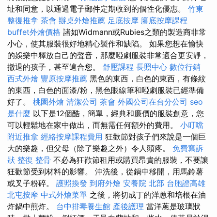
址和同意，以通過電子郵件定期收到的個性化優惠。
竹東
整復推拿
茶會
辦桌外燴推薦
足底按摩
腳底按摩課程
buffet外燴價格
諸如Widmann或Rubies之類的製造商非常
小心，使其服裝很好地精心製作和缺陷。 如果您想在愉快
的娛樂中釋放自己的聲音，那麼啞劇服裝非常適合更安靜，
撤退的孩子，甚至適合您。
舒壓課程
長照中心
數位行銷
西式外燴
豐原按摩推薦
黑色的東西，白色的東西，有條紋
的東西，白色的面漆/粉，黑色眼線筆和啞劇服裝已經準備
好了。
桃園外燴
清潔公司
茶會
外國公司在台分公司
seo
是什麼
以下是12個酷，簡單，經典和廉價的服裝創意，您
可以輕鬆地在家中做出，而無需任何額外的費用。
小叮噹
附近推拿
經絡按摩課程費用
狂歡節對孩子們來說是一個巨
大的樂趣，但父母（除了樂趣之外）令人頭疼。
免費寫訴
狀
整復 整骨
不必為狂歡節租用或購買昂貴的服裝，不要讓
狂歡節受到材料的影響。 沖洗後，從鍋中移開，用馬鈴薯
或叉子粉碎。
護照換發
到府外燴
安養院 北部
台胞證高雄
北屯按摩
中式外燴菜單
之後，將切成丁的洋蔥和培根在油
炸鍋中煎炸。
台中排毒養生館
產後護理
當洋蔥是玻璃狀