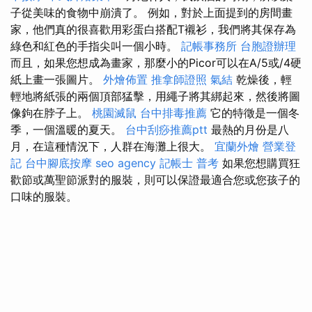
子從美味的食物中崩潰了。 例如，對於上面提到的房間畫
家，他們真的很喜歡用彩蛋白搭配T襯衫，我們將其保存為
綠色和紅色的手指尖叫一個小時。
記帳事務所
台胞證辦理
而且，如果您想成為畫家，那麼小的Picor可以在A/5或/4硬
紙上畫一張圖片。
外燴佈置
推拿師證照
氣結
乾燥後，輕
輕地將紙張的兩個頂部猛擊，用繩子將其綁起來，然後將圖
像鉤在脖子上。
桃園滅鼠
台中排毒推薦
它的特徵是一個冬
季，一個溫暖的夏天。
台中刮痧推薦ptt
最熱的月份是八
月，在這種情況下，人群在海灘上很大。
宜蘭外燴
營業登
記
台中腳底按摩
seo agency
記帳士 普考
如果您想購買狂
歡節或萬聖節派對的服裝，則可以保證最適合您或您孩子的
口味的服裝。