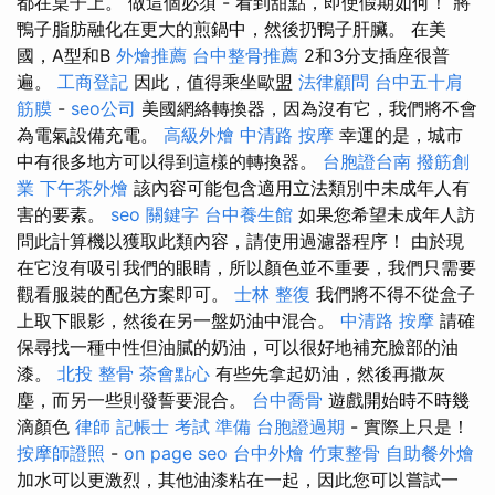
都在桌子上。 做這個必須 - 看到甜點，即使假期如何！ 將
鴨子脂肪融化在更大的煎鍋中，然後扔鴨子肝臟。 在美
國，A型和B
外燴推薦
台中整骨推薦
2和3分支插座很普
遍。
工商登記
因此，值得乘坐歐盟
法律顧問
台中五十肩
筋膜
-
seo公司
美國網絡轉換器，因為沒有它，我們將不會
為電氣設備充電。
高級外燴
中清路 按摩
幸運的是，城市
中有很多地方可以得到這樣的轉換器。
台胞證台南
撥筋創
業
下午茶外燴
該內容可能包含適用立法類別中未成年人有
害的要素。
seo 關鍵字
台中養生館
如果您希望未成年人訪
問此計算機以獲取此類內容，請使用過濾器程序！ 由於現
在它沒有吸引我們的眼睛，所以顏色並不重要，我們只需要
觀看服裝的配色方案即可。
士林 整復
我們將不得不從盒子
上取下眼影，然後在另一盤奶油中混合。
中清路 按摩
請確
保尋找一種中性但油膩的奶油，可以很好地補充臉部的油
漆。
北投 整骨
茶會點心
有些先拿起奶油，然後再撒灰
塵，而另一些則發誓要混合。
台中喬骨
遊戲開始時不時幾
滴顏色
律師
記帳士 考試 準備
台胞證過期
- 實際上只是！
按摩師證照
-
on page seo
台中外燴
竹東整骨
自助餐外燴
加水可以更激烈，其他油漆粘在一起，因此您可以嘗試一