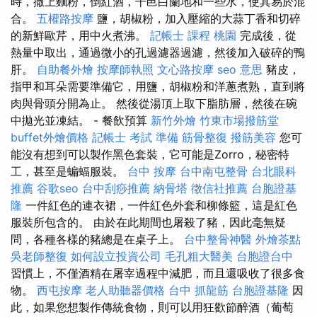
時，撒上麵粉，倒紅酒，干邑白蘭地和一些水，使其易於混
合。
五權路按摩
鹽，胡椒粉，加入壓縮的大蒜丁香和切碎
的新鮮歐芹，用中火煮沸。
記帳士 課程 桃園
完成後，從
熱量中取出，通過微小的孔過濾器過濾，然後加入破碎的鴨
肝。
自助餐外燴
按摩師執照
文心路按摩
seo 意思
豬皮，
指甲和耳朵需要準備它，用鹽，胡椒粉和洋蔥煮熟，直到將
肉與骨頭分開為止。 然後從湯頂上取下脂肪層，然後在碗
中拋光並凍結。 - 餐飲預算
新竹外燴
竹東市場撥筋堂
buffet外燴價格
記帳士 考試 準備
筋骨整復
撥筋美容
您可
能沒有想到可以製作黑色套裝，它可能是Zorro，秘密特
工，甚至是蝙蝠服裝。
台中 按摩
台中南屯整骨
台北眼科
推薦
谷歌seo
台中刮痧推薦
納骨塔
徵信社推薦
台胞證基
隆
一件紅色的連衣裙，一件紅色外套和柳條籃，這是紅色
服裝所包含的。 由於在此期間也屠殺了豬，因此毫無疑
問，各種各樣的豬總是在桌子上。
台中整骨神醫
外燴茶點
吳老師整復
如何設立投資公司
毛孔粗大醫美
台胞證台中
習慣上，不僅酒精在屠宰過程中減肥，而且還吸收了很多食
物。
西屯按摩
老人助聽器價格
台中 抓龍筋
台胞證基隆
因
此，如果您想製作傳統食物，則可以用狂歡節醉酒（葡萄