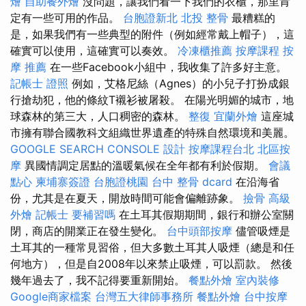
燴
自助餐外燴
沒問題，讓我們看一下我們的衣櫃，那里肯
定有一些可用的作品。
台胞證新北
北投 整骨
最糟糕的
是，如果我們有一些典型的附件（例如經常戴上帽子），這
確實可以使用，這確實可以奏效。
冷凍櫃推薦
按摩課程
按
摩 推薦
在一些Facebook小組中，我收集了許多好主意。
記帳士 證照
例如，艾格尼絲（Agnes）的小兒子打扮成銀
行搶劫犯，他的條紋T襯衫被屠殺。 在陽光明媚的城市，地
球森林的第三大，人口稠密的森林。
整復
宜蘭外燴
這座城
市擁有聯合國教科文組織世界遺產的特殊自然環境和美麗。
GOOGLE SEARCH CONSOLE
設計
按摩課程台北
北區按
摩
異國情調定居點的溫暖氣候在全年都有利於假期。
會議
點心
柬埔寨簽證
台胞證桃園
台中 整骨 dcard
在沿海省
份，尤其是在夏天，開放時間可能會偏離跡象。
撿骨
高級
外燴
記帳士 要補習嗎
在土耳其假期期間，銀行和辦公室關
閉，商店的開業正在發生變化。
台中頭部按摩
儘管吸煙是
土耳其的一種常見習俗，但大多數土耳其人吸煙（總是和任
何地方），但是自2008年以來禁止吸煙，可以罰款。 然後
幾年過去了，我不記得要重新開始。
餐點外燴
室內裝修
Google商家檔案
台灣五大律師事務所
餐點外燴
台中按摩