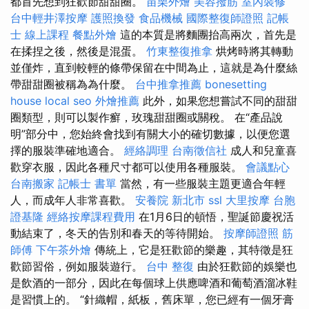
都首先想到狂歡節甜甜圈。
苗栗外燴
美容撥筋
室內裝修
台中輕井澤按摩
護照換發
食品機械
國際整復師證照
記帳
士 線上課程
餐點外燴
這的本質是將麵團抬高兩次，首先是
在揉捏之後，然後是混蛋。
竹東整復推拿
烘烤時將其轉動
並僅炸，直到較輕的條帶保留在中間為止，這就是為什麼絲
帶甜甜圈被稱為為什麼。
台中推拿推薦
bonesetting
house
local seo
外燴推薦
此外，如果您想嘗試不同的甜甜
圈類型，則可以製作癬，玫瑰甜甜圈或關稅。 在“產品說
明”部分中，您始終會找到有關大小的確切數據，以便您選
擇的服裝準確地適合。
經絡調理
台南徵信社
成人和兒童喜
歡穿衣服，因此各種尺寸都可以使用各種服裝。
會議點心
台南搬家
記帳士 書單
當然，有一些服裝主題更適合年輕
人，而成年人非常喜歡。
安養院 新北市
ssl
大里按摩
台胞
證基隆
經絡按摩課程費用
在1月6日的頓悟，聖誕節慶祝活
動結束了，冬天的告別和春天的等待開始。
按摩師證照
筋
師傅
下午茶外燴
傳統上，它是狂歡節的樂趣，其特徵是狂
歡節習俗，例如服裝遊行。
台中 整復
由於狂歡節的娛樂也
是飲酒的一部分，因此在每個球上供應啤酒和葡萄酒溜冰鞋
是習慣上的。 “針織帽，紙板，舊床單，您已經有一個牙膏