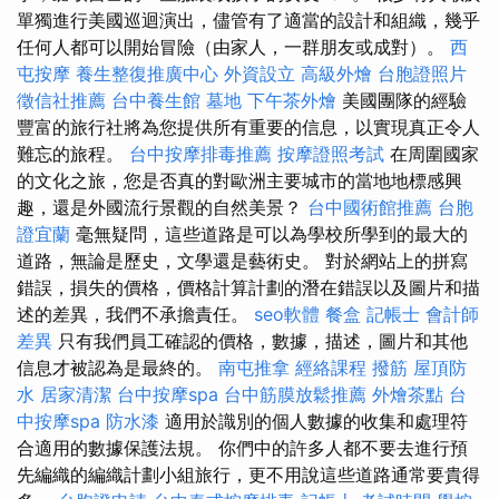
單獨進行美國巡迴演出，儘管有了適當的設計和組織，幾乎
任何人都可以開始冒險（由家人，一群朋友或成對）。
西
屯按摩
養生整復推廣中心
外資設立
高級外燴
台胞證照片
徵信社推薦
台中養生館
墓地
下午茶外燴
美國團隊的經驗
豐富的旅行社將為您提供所有重要的信息，以實現真正令人
難忘的旅程。
台中按摩排毒推薦
按摩證照考試
在周圍國家
的文化之旅，您是否真的對歐洲主要城市的當地地標感興
趣，還是外國流行景觀的自然美景？
台中國術館推薦
台胞
證宜蘭
毫無疑問，這些道路是可以為學校所學到的最大的
道路，無論是歷史，文學還是藝術史。 對於網站上的拼寫
錯誤，損失的價格，價格計算計劃的潛在錯誤以及圖片和描
述的差異，我們不承擔責任。
seo軟體
餐盒
記帳士 會計師
差異
只有我們員工確認的價格，數據，描述，圖片和其他
信息才被認為是最終的。
南屯推拿
經絡課程
撥筋
屋頂防
水
居家清潔
台中按摩spa
台中筋膜放鬆推薦
外燴茶點
台
中按摩spa
防水漆
適用於識別的個人數據的收集和處理符
合適用的數據保護法規。 你們中的許多人都不要去進行預
先編織的編織計劃小組旅行，更不用說這些道路通常要貴得