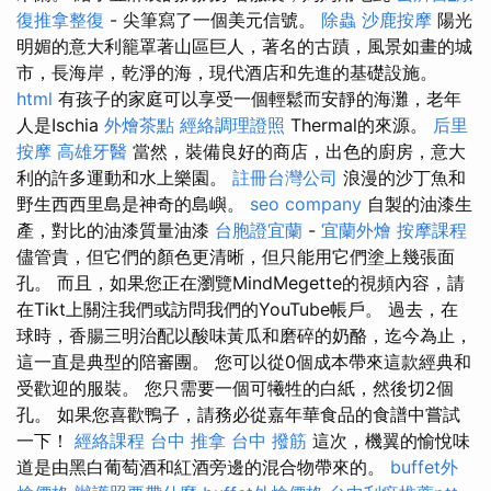
復推拿整復
- 尖筆寫了一個美元信號。
除蟲
沙鹿按摩
陽光
明媚的意大利籠罩著山區巨人，著名的古蹟，風景如畫的城
市，長海岸，乾淨的海，現代酒店和先進的基礎設施。
html
有孩子的家庭可以享受一個輕鬆而安靜的海灘，老年
人是Ischia
外燴茶點
經絡調理證照
Thermal的來源。
后里
按摩
高雄牙醫
當然，裝備良好的商店，出色的廚房，意大
利的許多運動和水上樂園。
註冊台灣公司
浪漫的沙丁魚和
野生西西里島是神奇的島嶼。
seo company
自製的油漆生
產，對比的油漆質量油漆
台胞證宜蘭
-
宜蘭外燴
按摩課程
儘管貴，但它們的顏色更清晰，但只能用它們塗上幾張面
孔。 而且，如果您正在瀏覽MindMegette的視頻內容，請
在Tikt上關注我們或訪問我們的YouTube帳戶。 過去，在
球時，香腸三明治配以酸味黃瓜和磨碎的奶酪，迄今為止，
這一直是典型的陪審團。 您可以從0個成本帶來這款經典和
受歡迎的服裝。 您只需要一個可犧牲的白紙，然後切2個
孔。 如果您喜歡鴨子，請務必從嘉年華食品的食譜中嘗試
一下！
經絡課程
台中 推拿
台中 撥筋
這次，機翼的愉悅味
道是由黑白葡萄酒和紅酒旁邊的混合物帶來的。
buffet外