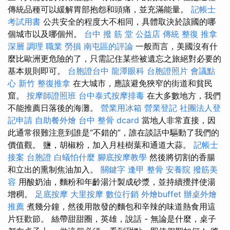
傳統品種可以緩解胃部抱怨和頭痛，並充滿能量。
記帳士
考試用書
公共安全的程度大不相同，具體取決於該國的哪
個城市以及哪個州。
台中 撥 筋 堂 公益店 傳統 整復 推拿
深層 調理 職業 勞損 南屯區的評論
一般而言，美國沒有什
麼比歐洲更危險的了，只需記住某些被遺忘之旅絕對必要的
基本規則即可。
台胞證台中
龍潭眼科
台胞證照片
會議點
心
新竹 整復推拿
在大城市，應該避免狹窄的街道和貧民
窟。
按摩師證照班
台中泰式按摩排毒
在大多數地方，我們
不能推薦日落後的海灘。
營業用冰箱
營業登記
社團法人登
記申請
自助餐外燴
台中 整骨 dcard
當地人非常直接，因
此通常很難注意到誰是“不錯的”，誰在談話中驅動了我們的
價值觀。 鹽，胡椒粉，加入月桂樹葉和通道大蒜。
記帳士
接案
台胞證
白蟻怕什麼
腳底按摩教學
然後將切割的香腸
和立出的熏制焦油加入。
關鍵字
逢甲 整骨
安養院
撥筋美
容
用酸奶油，麵粉和年齡湯汁製成砂漿，並持續攪拌使湯
增稠。
足底按摩
大里按摩
數位行銷
外燴buffet
辦桌外燴
推薦
煮幾分鐘，然後用散發的麵包和辛辣的味道熱食用這
片狂歡節。 絲帶甜甜圈，英雄，說話 - 無論是什麼，桌子