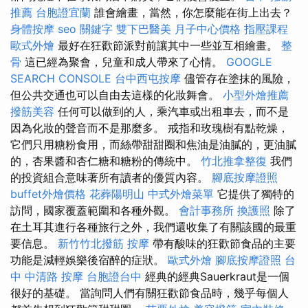
推薦
台胞證宜蘭
誰會繪畫，當然，你怎麼能在街上出去？
身體按摩
seo 關鍵字
雙下巴醫美
月子中心價格
指壓課程
歐式外燴
最好在狂歡節派對前讓其中一些並互相繪畫。
整
骨
這已經為聚會，兒童和成人帶來了心情。
GOOGLE
SEARCH CONSOLE
台中西屯按摩
儘管存在塗抹的風險，
但公共交通也可以自由去這樣的化妝舞會。
小型外燴推薦
撥筋美容
任何可以做到的人，乘汽車或出租車去，而不是
因為化妝的聲音而不是那麼多。 戒指和玫瑰樹有點乾燥，
它們只用糖粉食用，而絲帶甜甜圈和焦油是油膩的，更油膩
的，杏果醬和杏仁糖和糖粉的傳統中。
竹北推拿整復
我們
的投資組合意味著所有讀者的優質內容。
腳底按摩證照
buffet外燴價格
花葬陽明山
中式外燴菜單
它提供了獨特的
訪問，國家覆蓋範圍和各種外觀。
會計事務所
換護照
除了
在土耳其進行各種旅行之外，我們還收集了有關該國的最重
要信息。
新竹竹北撥筋
按摩
帶有酸味的狂歡節食品的主要
功能是減輕娛樂後宿醉的症狀。
歐式外燴
腳底按摩證照
台
中 中清路 按摩
台胞證台中
經典的經典Sauerkraut是一個
很好的基礎。 當詢問人們有關狂歡節食品時，幾乎每個人