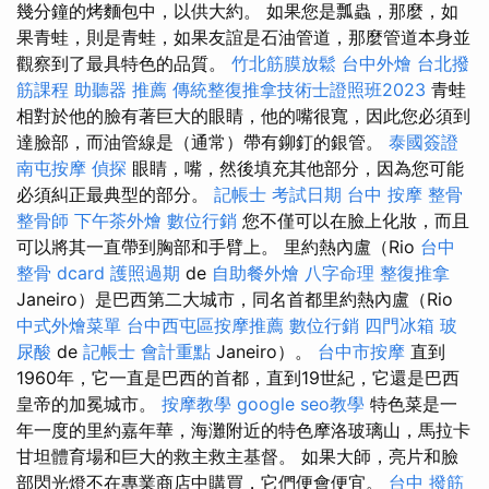
幾分鐘的烤麵包中，以供大約。 如果您是瓢蟲，那麼，如
果青蛙，則是青蛙，如果友誼是石油管道，那麼管道本身並
觀察到了最具特色的品質。
竹北筋膜放鬆
台中外燴
台北撥
筋課程
助聽器 推薦
傳統整復推拿技術士證照班2023
青蛙
相對於他的臉有著巨大的眼睛，他的嘴很寬，因此您必須到
達臉部，而油管線是（通常）帶有鉚釘的銀管。
泰國簽證
南屯按摩
偵探
眼睛，嘴，然後填充其他部分，因為您可能
必須糾正最典型的部分。
記帳士 考試日期
台中 按摩 整骨
整骨師
下午茶外燴
數位行銷
您不僅可以在臉上化妝，而且
可以將其一直帶到胸部和手臂上。 里約熱內盧（Rio
台中
整骨 dcard
護照過期
de
自助餐外燴
八字命理 整復推拿
Janeiro）是巴西第二大城市，同名首都里約熱內盧（Rio
中式外燴菜單
台中西屯區按摩推薦
數位行銷
四門冰箱
玻
尿酸
de
記帳士 會計重點
Janeiro）。
台中市按摩
直到
1960年，它一直是巴西的首都，直到19世紀，它還是巴西
皇帝的加冕城市。
按摩教學
google seo教學
特色菜是一
年一度的里約嘉年華，海灘附近的特色摩洛玻璃山，馬拉卡
甘坦體育場和巨大的救主救主基督。 如果大師，亮片和臉
部閃光燈不在專業商店中購買，它們便會便宜。
台中 撥筋