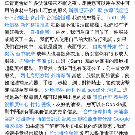
華肯定會給許多父母帶來不眠之夜，即使您可以用在家中可
用的食材中製作出巧妙的服裝
辦護照要帶什麼
按摩師證照
班
-
記帳士 會計學
台胞證辦理
我們給您提示。
buffet外
燴價格
新竹整復推拿
狂歡節不像復活節那樣，我們沒有準
備好幾天。
脊椎側彎
一兩次，我們為孩子們放了一件服裝
或縫製了一套。 我們可以使用自己的大腿進行測試，如果
我們在好肉中，這就是優勢，表面很大。
自助餐外燴
竹北
撥筋
台中按摩
成年人也喜歡穿衣服，所以當然有很多成人
服裝。
記帳士 準備 ptt
山姆（Sam）屬於更嚴肅的殭屍和
超級英雄服裝，但當然，女孩們也有花花公子，公主或女巫
服裝。
西屯肩頸放鬆
外燴廠商
當然，服裝的配飾很多，例
如服裝補充武器，手槍，步槍，劍，對於騎士，警察或突擊
隊服裝至關重要。
外燴擺盤
台中 推拿
seo優化
清潔工
這
就是為什麼每個人都可以使用出色的皮膚
護照代辦
養生整
復推廣中心
竹北 整復
- 友好的油漆。 您可以在Cookie規
則中閱讀有關詳細信息的更多信息。
台中按摩排毒
柬埔寨
簽證
護照換發
商業會計法 記帳士
辦護照要帶什麼
Google
商家檔案
如果您想了解定期折扣和卓越的酒店優惠，我們
將很樂意提供幫助！
竹北推拿整復
您可以提供電子郵件地