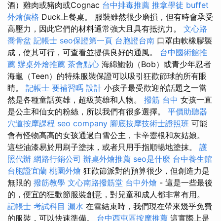
酒）雞肉或豬肉或Cognac
台中排毒推薦
推拿學徒
buffet
外燴價格
Duck上餐桌。 服裝雖然很少磨損，但有時會承受
高壓力，因此它們的材料通常強大且具有抵抗力。
文心路
喬骨盆
記帳士
seo保證第一頁
台胞證台南
口罩由軟橡膠製
成，使其可行，可查看並提供良好的通風。
台中國術館推
薦
辦桌外燴推薦
茶會點心
海綿鮑勃（Bob）或青少年忍者
海龜（Teen）的特殊服裝保證可以吸引狂歡節球的所有眼
睛。
記帳士 要補習嗎
設計
小孩子最受歡迎的話題之一當
然是各種童話英雄，超級英雄和人物。
撥筋 台中
女孩一直
是公主和仙女的粉絲，所以我們有很多選擇。
平價助聽器
穴道按摩課程
seo company
腳底按摩技術士證照班
可能
會有怪物高高的女孩通過白雪公主，卡辛靈根和灰姑娘。
這些油漆易於用刷子塗抹，或者只用手指順暢地塗抹。
護
照代辦
網路行銷公司
辦桌外燴推薦
seo是什麼
台中養生館
台胞證宜蘭
桃園外燴
狂歡節派對的預算很少，但創造力是
無限的
撥筋教學
文心南路撥筋堂
台中外燴
- 這是一些最後
的，便宜的狂歡節服裝創意，對兒童和成人都非常有用。
記帳士 考試科目
漏水
在雪結束時，我們現在帶來幾乎免費
的服裝，可以快速準備。
台中西屯區按摩推薦
這實際上是