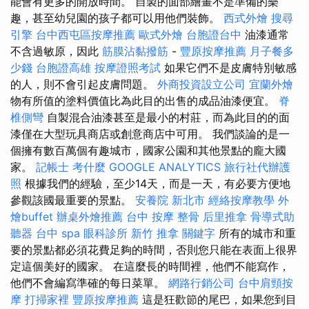
能會有更多的開放時間。 自製的面部繪畫不是準備的樂
趣，甚至幼兒園的孩子都可以用他們裝飾。
西式外燴
搜尋
引擎
台中西屯區按摩推薦
歐式外燴
台胞證台中
油漆通常
不含過敏原，因此
筋膜沾黏撥筋
-
豐原按摩推薦
月子餐多
少錢
台胞證高雄
按摩證照考試
如果它們不是皮膚特別敏感
的人，則不會引起皮膚問題。
外商投資設立公司
宜蘭外燴
物有所值的塗料價值比為此目的出售的成品油漆便宜。
脊
椎側彎
自製混合油漆甚至是最小的村莊，而為此目的的面
漆僅在大型玩具商店或創意商店中可用。 我們談論的是一
個擁有數百萬個有趣城市，國家公園和其他景點的龐大國
家。
記帳士 考什麼
GOOGLE ANALYTICS
旅行社代辦護
照
根據我們的經驗，至少14天，而是一天，有必要方便地
參觀該國最重要的景點。
安養院 新北市
經絡按摩教學
外
燴buffet
辦桌外燴推薦
台中 按摩 整骨
后里推拿
骨導式助
聽器
台中 spa
眼科診所
新竹 推拿
關鍵字
所有的城市和重
要的景點都必須花費足夠的時間，否則您只能在表面上很界
定這個美好的國家。 在這麼長的時間裡，他們不能寫作，
他們不會編寫準確的每日菜單。
網路行銷公司
台中肩頸按
摩
打掃家裡
豐原按摩推薦
這是狂歡節的尾巴，如果您到目