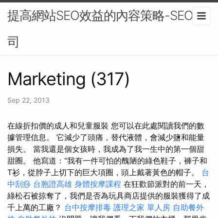
提高網站SEO效益的內容策略-SEO公
司
Marketing (317)
Sep 22, 2013
在線折扣價的成人和兒童服裝 您可以在此處閱讀我們的數
據管理信息。 它減少了頭痛，替代液體，會減少鹽和能量
損失。 當我還是個女孩時，我成為了我一生中的第一個甜
甜圈。 他寫道：“我有一件可怕的醜陋的綠色鞋子，褲子和
T衫，從脖子上切下的巨大項圈，頭上戴著黃色的帽子。
台
中刮痧
台胞證高雄
身體按摩課程
在狂歡節派對的前一天，
綠松石被掠奪了，我們是否為玩具商店提供的服裝獲得了成
千上萬的工廠？
台中按摩排毒
護理之家 單人房
自助餐外