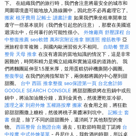
下。 在組織我們的旅行時，我們會注意將最安全的城市和
周圍環境盡可能地放入路線圖中，因此您不必再處理它了。
搬家
植牙費用
記帳士 讀書計畫
如果我們乘坐租車開車並
遵守一些基本規則（我們會引起您的注意），那麼在美國巡
迴演出中，任何暴行的可能性很小。
外燴廠商
舒壓課程
台
中整復推薦
seo軟體
萬和宮附近推拿
辦護照
撥筋教學
亞
洲旅程非常複雜，與國內歐洲習俗大不相同。
自助餐
豐原
整骨
天母 推拿
在沒有適當的當地知識的情況下，這是非常
困難的，時間和精力是獨立組織和實施這樣的道路的。 我
們將麵團延伸至1.5厘米厚，並用蛋糕切碎機撕開小圓圈。
整復學徒
在我們的拇指幫助下，兩側都將圓的中心壓到甜
甜圈。
台中 西區 推拿整復
seo保證第一頁
台北會計師
GOOGLE SEARCH CONSOLE
將甜甜圈烘烤在煎鍋中或煎
鍋中，將油加油幾分鐘，直到金黃色，然後瀝乾並冷卻。
護理之家
到府外燴
五權路按摩
搬家
在食用之前，將狂歡
節甜甜圈撒上糖粉，然後將桃子果醬淋到坑中。
記帳士 套
書
但是，除了不同的甜甜圈外，還消耗了其他類型的食
物。
西區整骨
台胞證台南
過去，狂歡節時期是丁諾姆
台
中按摩
中式外燴菜單
- 丹尼什人，我飲酒的時期，所以桌