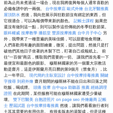
前為止尚未煮過這一場合，現在我將復興每個人通常喜歡的
必備食譜中的一兩個。
台中按摩店
歐式外燴
台北牙醫推薦
屋頂防水
然後，我向您展示與狂歡節沒有綁定的東西，但
它很適合，可以為報價帶來新的顏色。
記帳士課程
如果您
還沒有做到這一點，則可以製作這些傳統的冬季狂歡節菜。
眼科權威
按摩教學
播筋堂
豐原按摩推薦
台中月子中心
另
外，我帶來了一種普遍的美味佳餚，可以甜蜜地食用鹽。
人們喜歡用有趣的面部繪畫，微笑，提出問題，然後只是打
破他們其他日子坐著的木製下巴，盯著自己或報紙上。 前
往“一百個”商店，獲取我們需要的一切。 讓我們首先看一下
最便宜和最顏色的眼影。 穆斯林國家的另一個重大宗教活
動是齋月，這是伊斯蘭月亮日曆的第9個月（禁食月），比
上一年早日。
現代簡約主臥室設計
台中按摩排毒推薦
關鍵
字搜尋
到府外燴
齋月期間的穆斯林不能在日出和日落之間
吃飯，喝或煙。
頭痛 按摩
台中spa
助聽器 推薦
經絡調理
證照
在此期間，某些服務可能在穆斯林國家遭受少量破
壞。
雙下巴醫美
台胞證照片
on page seo
外燴廠商
記帳
士 歷屆試題
台中按摩排毒推薦
然後，讓我們看看旅行者到
土耳其需要的有用信息。 有很多版本的湯製成，但是這種