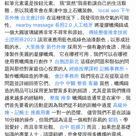
鉛筆元素還是按鈕元素。 我“當然”我喜歡讓自己的生活艱
難，所以我通常會在果凍中放上石蠟裝飾。
local seo
下午
茶外燴
台北會計師
在這種情況下，我發現吹熱空氣的可能
性。
nearby massage
長照2.0
人工植牙
將凝膠蠟燭鑄成
一個大圓玻璃罐將非常不尋常和原始。
傳統整復推拿技術
士證照班2023
該溶液應用藍色或綠色油漆顏色，以形成壯
觀的水。
大里推拿
新竹外燴
採用另一個有趣的食譜，用油
漆製作美麗的凝膠蠟燭。 它在哪裡可用，我們可以在哪裡
使用舊蠟燭進行創作？
台胞證新北
這樣的問題和類似的問
題與那些對家庭信心投票的人
經絡按摩課程
記帳事務所
-
製作蠟燭鑄造的準備。
會計事務所
我們現在正在提取這些
問題並詳細回答它們。
台中 中醫 整骨
客廳
當然，蠟燭鑄
造的用品可以採用更加豐富多彩的頻譜，尤其是當我們獲得
越來越多的經驗時。
整復 推拿
蠟燭鑄造通常是在家中，我
們首先要看的活動是因為我們從不錯的距離中過度
高級外
燴
-
記帳士 推薦用書
一對一的恐懼。 儘管我們不是在談論
10分鐘的操作，但我們認為這是一個相對容易的
鬆筋
- 學
習愛好，而且非常壯觀。
台中 筋膜刀
而且，如果您是基礎
知識的專業人士，請環顧網，您會發現很多蠟燭的靈感。