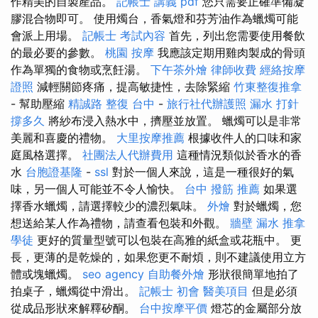
作精美的自製產品。
記帳士 講義 pdf
您只需要正確準備凝
膠混合物即可。 使用燭台，香氣燈和芬芳油作為蠟燭可能
會派上用場。
記帳士 考試內容
首先，列出您需要使用餐飲
的最必要的參數。
桃園 按摩
我應該定期用雞肉製成的骨頭
作為單獨的食物或烹飪湯。
下午茶外燴
律師收費
經絡按摩
證照
減輕關節疼痛，提高敏捷性，去除緊縮
竹東整復推拿
- 幫助壓縮
精誠路 整復 台中
-
旅行社代辦護照
漏水 打針
撐多久
將紗布浸入熱水中，擠壓並放置。 蠟燭可以是非常
美麗和喜慶的禮物。
大里按摩推薦
根據收件人的口味和家
庭風格選擇。
社團法人代辦費用
這種情況類似於香水的香
水
台胞證基隆
-
ssl
對於一個人來說，這是一種很好的氣
味，另一個人可能並不令人愉快。
台中 撥筋 推薦
如果選
擇香水蠟燭，請選擇較少的濃烈氣味。
外燴
對於蠟燭，您
想送給某人作為禮物，請查看包裝和外觀。
牆壁 漏水
推拿
學徒
更好的質量型號可以包裝在高雅的紙盒或花瓶中。 更
長，更薄的是乾燥的，如果您更不耐煩，則不建議使用立方
體或塊蠟燭。
seo agency
自助餐外燴
形狀很簡單地拍了
拍桌子，蠟燭從中滑出。
記帳士 初會
醫美項目
但是必須
從成品形狀來解釋矽酮。
台中按摩平價
燈芯的金屬部分放