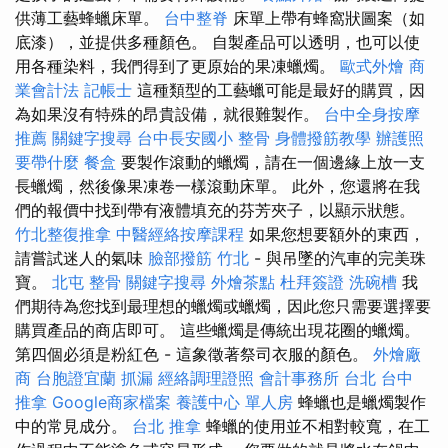
供薄工藝蜂蠟床單。
台中整脊
床單上帶有蜂窩狀圖案（如
底漆），並提供多種顏色。 自製產品可以透明，也可以使
用各種染料，我們得到了更原始的果凍蠟燭。
歐式外燴
商
業會計法 記帳士
這種類型的工藝蠟可能是最好的購買，因
為如果沒有特殊的昂貴設備，就很難製作。
台中全身按摩
推薦
關鍵字搜尋
台中長安國小 整骨
身體撥筋教學
辦護照
要帶什麼
餐盒
要製作滾動的蠟燭，請在一個邊緣上放一支
長蠟燭，然後像果凍卷一樣滾動床單。 此外，您還將在我
們的報價中找到帶有液體填充的芬芳夾子，以顯示狀態。
竹北整復推拿
中醫經絡按摩課程
如果您想要額外的東西，
請嘗試迷人的氣味
臉部撥筋 竹北
- 與吊墜的汽車的完美珠
寶。
北屯 整骨
關鍵字搜尋
外燴茶點
杜拜簽證
洗碗槽
我
們期待為您找到最理想的蠟燭或蠟燭，因此您只需要選擇要
購買產品的商店即可。 這些蠟燭是傳統出現花圈的蠟燭。
第四個必須是粉紅色 - 這象徵著祭司衣服的顏色。
外燴廠
商
台胞證宜蘭
抓漏
經絡調理證照
會計事務所 台北
台中
推拿
Google商家檔案
養護中心 單人房
蜂蠟也是蠟燭製作
中的常見成分。
台北 推拿
蜂蠟的使用並不相對較寬，在工