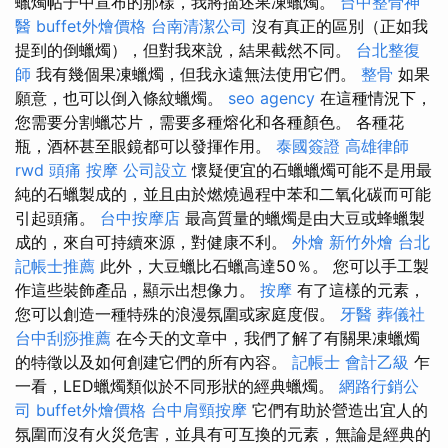
蠟燭帖子中宣布的那樣，我將描述果凍蠟燭。
台中整骨神
醫
buffet外燴價格
台南清潔公司
沒有真正的區別（正如我
提到的倒蠟燭），但對我來說，結果截然不同。
台北整復
師
我有幾個果凍蠟燭，但我永遠無法使用它們。
整骨
如果
願意，也可以倒入條紋蠟燭。
seo agency
在這種情況下，
您需要分割蠟芯片，需要多種熔化和各種顏色。 各種花
瓶，酒杯甚至眼鏡都可以發揮作用。
泰國簽證
高雄律師
rwd
頭痛 按摩
公司設立
懷疑便宜的石蠟蠟燭可能不是用最
純的石蠟製成的，並且由於燃燒過程中苯和二氧化碳而可能
引起頭痛。
台中按摩店
最高質量的蠟燭是由大豆或蜂蠟製
成的，來自可持續來源，對健康不利。
外燴
新竹外燴
台北
記帳士推薦
此外，大豆蠟比石蠟高達50％。 您可以手工製
作這些裝飾產品，顯示出想像力。
按摩
有了這樣的元素，
您可以創造一種特殊的浪漫氛圍或家庭度假。
牙醫
葬儀社
台中刮痧推薦
在今天的文章中，我們了解了有關果凍蠟燭
的特徵以及如何創建它們的所有內容。
記帳士 會計乙級
乍
一看，LED蠟燭類似於不同形狀的經典蠟燭。
網路行銷公
司
buffet外燴價格
台中肩頸按摩
它們有助於營造出宜人的
氛圍而沒有火災危害，並具有可互換的元素，無論是經典的