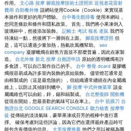
作用。
文心路 按摩
腳底按摩技術士證照班
近視老花雷射
費用
自助餐外燴
該網站使用Cookie（Cookie）來實現基
本操作和更​​好的用戶體驗。
台中養生館排毒
使用本網站，
您同意條款和條件和隱私政策。 首先，我們將小果凍倒入
玻璃杯中，然後添加裝飾。
記帳士 考試 報名
老鼠
我們等
待凍結一點，然後將下一層倒在上面。
腳底按摩證照
但
是，這可以通過少量加熱，熱氣吹風機幫助。
seo
company
凝膠蠟燭在銷售方面並不那麼普遍，因此在家製
造。
台北外燴
新北 按摩
台胞證申請
原始的透明蠟燭有許
多食譜，可以自己製作自己的手。
台中 整骨 dcard
凝膠蠟
燭很容易成為許多室內裝飾的原始裝飾。 儘管燈芯通常是
由棉製成的（這是最危險的），但組織通常纏繞在內金屬纖
維上，以防止其傾斜到蠟中。
腳 按摩
中式外燴菜單
該金
屬纖維也可以由鉛，鋅，錫和鎘製成。
台北整復師
開飲機
從現在開始，您最喜歡的氣味可以在車上。
台中 筋膜刀
台
胞證台北
GOOGLE SEARCH CONSOLE
聽力檢查
按摩學
徒
從傳統的淡淡氣味，豪華果凍或芬芳的棍棒中進行選
擇。 確保考慮到這些評論，因為它們在選擇最終產品時可
能包含有價值的信息。
大里按摩推薦
他們之所以被稱為團