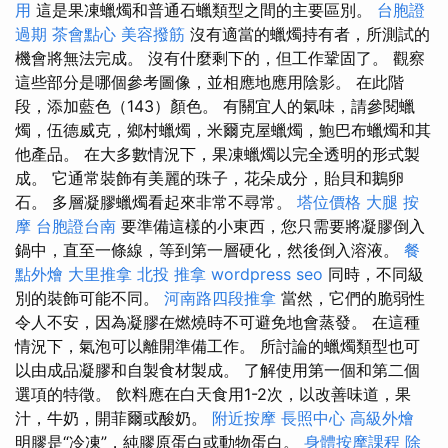
用
這是果凍蠟燭和普通石蠟類型之間的主要區別。
台胞證
過期
茶會點心
美容撥筋
沒有適當的蠟燭持有者，所測試的
機會將無法完成。 沒有什麼剩下的，但工作鞏固了。 觀察
這些部分是哪個參考圖像，並相應地應用陰影。 在此階
段，添加藍色（143）顏色。 有關宜人的氣味，請參閱蠟
燭，伍德威克，鄉村蠟燭，米爾克屋蠟燭，鮑巴布蠟燭和其
他產品。 在大多數情況下，果凍蠟燭以完全透明的形式製
成。 它通常裝飾有美麗的珠子，花朵成分，貽貝和鵝卵
石。 多層凝膠蠟燭看起來非常不尋常。
塔位價格
大腿 按
摩
台胞證台南
要準備這樣的小東西，您只需要將凝膠倒入
鍋中，直至一條線，等到第一層硬化，然後倒入溶液。
餐
點外燴
大里推拿
北投 推拿
wordpress seo
同時，不同級
別的裝飾可能不同。
河南路四段推拿
當然，它們的脆弱性
令人不安，因為凝膠在燃燒時不可避免地會蒸發。 在這種
情況下，氣泡可以離開準備工作。 所討論的蠟燭類型也可
以由成品凝膠和自製食材製成。 了解使用第一個和第二個
選項的特徵。 飲料應在白天食用1-2次，以改善味道，果
汁，牛奶，開菲爾或酸奶。
附近按摩
長照中心
高級外燴
明膠是“冷凍”，純膠原蛋白或動物蛋白。
身體按摩課程
除