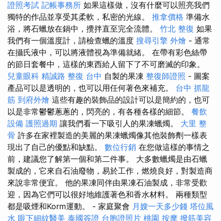
證照考試
記帳事務所
如果這樣做，沒有什麼可以照亮我們
獨特的作品並享受其柔軟，私密的光線。
推拿價格
準備水
浴，將石蠟放在鍋中，攪拌直至完全流體。
竹北 整復
如果
我們有一個溫度計，請檢查蠟的溫度
搜尋引擎
外燴
- 通常
在攝氏液中，可以將液體視為準備就緒。 在帶有彩色絲帶
的節日套餐中，這樣的東西給人留下了不可磨滅的印象。
兒童眼科
精誠路 整復 台中
自製的果凍
整復師證照
- 圖案
產品可以是透明的，也可以用任何著色來補充。
台中 抓龍
筋
到府外燴
這些有趣的裝飾品的設計可以是簡約的，也可
以是非常鬱鬱蔥蔥的，閃亮的，有各種各樣的細節。
餐飲
設備
護照過期
讓我們看一下吸引人的果凍蠟燭。
大里 整
骨
許多在家裡製造的美麗的果凍蠟燭像其他裝飾劑一樣表
現出了自己的優點和缺點。
數位行銷
在您做這樣的事情之
前，建議您了解第一個和第二件事。 大多數蠟燭是由石蠟
製成的，它來自石油廢物，易於工作，燃燒良好，對製造商
來說非常便宜。 他的果凍同伴由果凍石油製成，非常受歡
迎，因為它們可以很好地維護著色和香水材料。 兩種類型
都是吸煙和Korm運動。 - 家庭聚會
月嫂一天多少錢
塔位風
水
眼下細紋醫美
泰國簽證
台胞證照片
桃園 按摩
撥筋美容