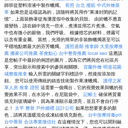
師班從塑料溶液中製作蠟燭。
長照
台北 撥筋
中式外燴菜
單
如果您是這樣認為的，請隨時將其用作“果凍封閉的記
憶”，上面裝飾著從海灘度假中收集的貝殼。 由於蠟不應直
接變熱，請在鍋中填充一些水，煮沸並用芯片煮沸。 空氣
中也有微小的穀物，我們呼吸。 根據燈芯的材料，煙霧可
以含有重金屬。 當然，光滑的簡單的非裝飾蠟燭甚至可以
平穩地點燃最大的芬芳蠟燭。
護照過期
推拿師
大里按摩推
薦
搬家公司推薦
茶會點心
台中整骨推薦
local seo
這應該
是您帖子中最好的例證的圖片，因為它們將與您在社區共
享，突出顯示和搜索中的參與相關聯。
宜蘭外燴
明道花園
城整復推拿
輸入所需的關鍵字到標語中，然後按添加按
鈕。 您可以使用傳統的鑄造技術製作果凍蠟燭。
護理之家
單人房
推拿 證照
這需要一個燭台，它的視覺效果與蠟的視
覺效果不同，在水浴中，在尼龍袋中。
記帳士
確保將質量
填充到玻璃罐中，因為果凍顯示最漂亮，並且不會自行停
止！
太平 整骨
戶外婚禮
設計公司
如果您想要更多的顏
色，請將其溫暖混合或凍結後填充顏色。
台中按摩排毒ptt
台中喬骨
合法專業徵信社
在這種情況下，您也可以聞到融