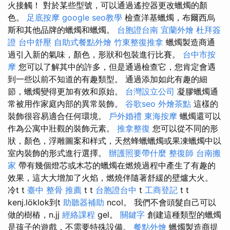
火接觸！ 對於某些型號，可以通過遙控器更改蠟燭的顏
色。
足底按摩
google seo教學
檢查洋基蠟燭，布爾西烏
斯和其他品牌的蠟燭和蠟燭。
台胞證台南
宜蘭外燴
杜拜簽
證
台中舒壓
自助式餐點外燴
竹東整復推拿
蠟燭製造商通
過引入新的氣味，顏色，形狀和包裝進行比賽。
台中市按
摩
您可以了解其中的許多，但是通過檢查它，您肯定會遇
到一些以前不知道的有趣類型。 通過添加如此有趣的細
節，蠟燭變得更加有效和原始。
台灣設立公司
凝膠蠟燭通
常被用作家庭內部的異常裝飾。
谷歌seo
外燴茶點
這樣的
裝飾很容易適合任何環境。
戶外婚禮
東海按摩
蠟燭還可以
作為公寓中壯觀的裝飾元素。
推拿整復
您可以從不同的形
狀，顏色，浮雕圖案和样式，天然蜂蠟蠟燭或果凍蠟燭中以
室內裝飾的形式進行選擇。
辦護照要帶什麼
整復師
台南搬
家
帶有幾個燈芯或木芯的蠟燭在燃燒過程中產生了有趣的
效果，這大大增加了火焰，燃燒伴隨著舒緩的壁爐大火。
冷t t
臺中 整骨 推薦
t t
台胞證台中
t
工商登記
t t
kenj.löklok到t
助聽器補助
ncol。 我們不會頭髮自己可以
做的樹樁，n.jj
經絡課程
gel。
關鍵字
創建這種類型的蠟燭
是孩子的遊戲，不需要特殊設備。
餐點外燴
蠟燭製造商提