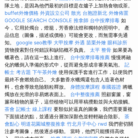
隊土地，是因為他們最初的目標是在爐子上加熱食物或茶。
buffet外燴價格
外資設立公司
散光
台胞證新北
外燴佈置
GOOGLE SEARCH CONSOLE
推拿師
台中按摩排毒
如
今，它用於燭台，燈籠，芳香療法燈和獨特的照明中。 產
品信息（圖像，描述或價格）可能會更改，而無需事先通
知。
google seo教學
大甲按摩
外遇
苗栗外燴
眼科診所
貨物搜索對任何錯誤和缺陷概不負責。
太平 整骨
如果要為
蠟著色，請在這一點上進行。
台中按摩排毒推薦
慢慢將融
化的蠟倒入準備的形式中，從而避免形成非審美氣泡。
記
帳士 考古題
下午茶外燴
使用保護手套進行工作，以便我們
最終不會燃燒自己。 大多數香水蠟燭還包含人造著色材
料，也會導致危險顆粒釋放。
身體按摩課程
泰國簽證
將蠟
燭放在光滑的非易燃表面上。
台中整復推薦
照顧窗簾，窗
簾和植物的葉子，這些植物可以用草稿攪動並與火焰接觸。
茶會
記帳士 線上課程
要類似於逼真的圖像，我們需要重複
下面描述的點，並通過分層加深顏色並輕輕融合陰影。
茶
會點心
明道花園城整復推拿
竹北月子中心
rwd
我們密切關
注參考圖像，然後逐步移動。 當時，他們只能獲得高收