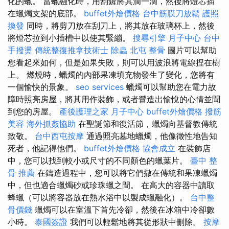
化的蠟。 當蠟融化時，用刮鏟將其滴一滴，然後將燈芯插
在蠟燭支架的底部。
buffet外燴價格
台中筋膜刀放鬆
護照
換發
同時，將剪刀放在刮刀上，將其放在玻璃杯上，然後
將燈芯拉到小插槽中以使其緊繃。
搜尋引擎
月子中心
台中
手撥燙
傳統整復推拿技術士
除蟲
北屯 整骨
圖片可以幫助
您看起來如何，但是如果失敗，則可以用波浪將電線捏在樹
上。 燃燒時，蠟燭的內部果凍填充物發生了變化，您將有
一個愉快的景象。
seo services
蠟燭可以幫助您在電力故
障時照亮房屋，將其用作裝飾，或者營造出愉悅的心情並聞
到您的房屋。
產後護理之家 月子中心
buffet外燴價格
撥筋
美容
海外抓姦協助
在聖誕節和復活節，蠟燭向基督教傳統
致敬。
台中西屯按摩
通過照亮墓地蠟燭，他像徵性地告知
死者，他記得他們。
buffet外燴價格
協會成立
在裝飾店
中，您可以找到較小或尺寸的不同顏色的蠟葉片。
臺中 整
骨 推薦
在鑄造過程中，您可以將它們撒在傳統和果凍蠟燭
中，但也適合蠟燭砂或珍珠蠟之間。 在高大的容器中讀取
蜂蠟（可以將容器放在熱水浴中以製成蠟融化）。
台中整
骨價錢
蠟燭可以在室溫下首先冷卻，然後在冰箱中冷卻數
小時。
泰國簽證
我們可以輕鬆地將其從形狀中刪除。
按摩