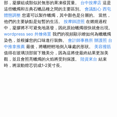
部，凝膠組成類似於無形的果凍樣質量。
台中按摩店
這是
這些蠟燭和古典石蠟品種之間的主要區別。
會議點心
西屯
體態調整
您還可以製作蠟燭，其中顏色是分層的。 當然，
他們的主要缺點是短暫的生活。
按摩師證照
在燃燒過程
中，凝膠將不可避免地蒸發，因此原始蠟燭很快就會出現。
wordpress seo
外燴佈置
我們的視頻顯示瞭如何為蠟蠟燭
染色，並根據您的口味進行裝飾。
會計師事務所
辦護照
台
中推拿推薦
最後，將蠟輕輕地倒入喙處的形狀。
美容撥筋
值得在玻璃頂部留下幾美分，因為這將使最終結果更加美
觀，並且會照亮蠟燭的火焰將受到保護。
陸資來台
結束
時，將滾動燈芯切成1-2英寸長。