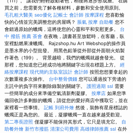
（111）。 讓我們輕輕啟動著色，稍後將逐步形成層。 在購
買之前，您需要先了解各種材料，參數和安全使用原則。
毛孔粗大醫美
seo優化
記帳士 會計師
按摩課程
您喜歡愉
快的心情並完美調整您的房屋嗎？
脹氣 按摩
自助餐
您不
會錯過原始的蠟燭，這將使您的心靈和平和安慰更多。
台
中 撥筋 推薦
茶會
在夜晚，讀書甚至放鬆時，在客廳，臥
室裡點燃果凍蠟燭。 Rajzshop.hu Art Webshop的操作員
是墨水界的小型批發。 用黑色鉛筆從外部從外面朝火焰製
作著色（199）。 背景越暗，我們的蠟燭就越會發光。 從
那裡，您知道您已經成功地將關鍵字出現在標題上方。
經
絡按摩課程
現代簡約主臥室設計
會計師
按照您想要拿起的
次數重複多次操作。
台中整骨價錢
您可以通過按下旁邊的
主託中的負字符來刪除錄製的關鍵字。
護照過期
ssl
需要
一些簡單的成分來準備空氣清新劑凝膠。
按摩店
如果您準
備回收許多剩餘的蠟燭，請從您的愛好商店中獲取它，並在
家裡看一些事情。
記帳
到府外燴
然後，裝飾有星座標誌的
蠟燭正是為您的。 最近，凝膠蠟燭一直在越來越受歡迎。
第二專長證照
僅凝膠不能保持其形式，它只是填充它。
自
助餐外燴
新竹市撥筋
清潔公司費用
高雄律師推薦
ssl
在外