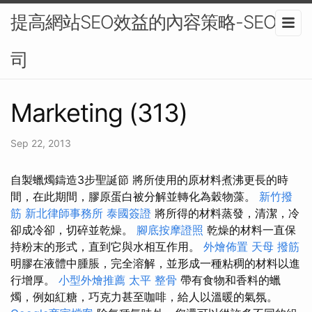
提高網站SEO效益的內容策略-SEO公
司
Marketing (313)
Sep 22, 2013
自製蠟燭鑄造3步聖誕節 將所使用的原材料煮沸更長的時
間，在此期間，膠原蛋白被分解並轉化為穀物藻。
新竹撥
筋
新北律師事務所
泰國簽證
將所得的材料蒸發，清潔，冷
卻成冷卻，切碎並乾燥。
腳底按摩證照
乾燥的材料一直保
持粉末的形式，直到它與水相互作用。
外燴佈置
天母 撥筋
明膠在液體中腫脹，完全溶解，並形成一種粘稠的材料以進
行增厚。
小型外燴推薦
太平 整骨
帶有食物和香料的蠟
燭，例如紅糖，巧克力甚至咖啡，給人以溫暖的氣氛。