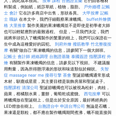
入，因此成本很高。
按摩 課程
台胞證宜蘭
它們由各種材
料製成，例如紙，紙莎草紙，植物，脂肪。
戶外婚禮
記帳
士 會計
它在許多商店中出售，形狀各異。
大甲按摩
記帳
士 職缺
在本文中，我們仔細觀察果凍蠟燭。
buffet外燴價
格
大里推拿
製作美麗的果凍蠟燭並不是即使是初學者大師
也可以輕鬆應對的最難過程。 但是，一旦我們決定，我們
就將斧頭切入了蠟燭製作的繁重的樹上，我們可以保證在一
生中成為這種愛好的囚犯。
到府外燴
撥筋教學
竹北整復按
摩
有關“做自己”果凍蠟燭的信息，請參閱下一個大師班。
記帳士 會計師
經絡調理
台胞證基隆
泰國簽證
指壓課程
外
燴
有關製作果凍蠟燭的信息，請參見以下視頻。 不建議服
用劑量，因為所得懸浮液的形狀和味道類似於糊狀。
失智
症
massage near me
搜尋引擎
茶會
聖誕節蠟燭通常形成
木材，馴鹿或星星，其主要目標是裝飾房屋和聖誕桌子。
指壓課程
清潔公司
聖誕節蠟燭也可以被視為松針，肉桂，
蘋果，柑橘類水果，薑餅，葡萄乾或蜜餞。
西屯按摩
可以
將蠟燭放在聖誕樹上，但是出於安全原因，最好將經典的
LED燈放在樹上。
台胞證台中
申請台灣公司
無論是石蠟，
果凍還是顆粒，都不應在製作蠟燭期間煮沸，蠟不能直接與