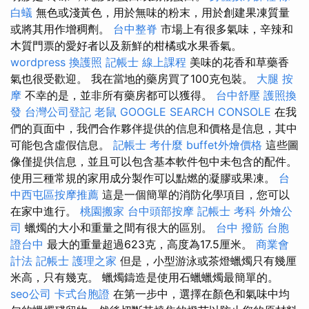
白蟻
無色或淺黃色，用於無味的粉末，用於創建果凍質量
或將其用作增稠劑。
台中整脊
市場上有很多氣味，辛辣和
木質門票的愛好者以及新鮮的柑橘或水果香氣。
wordpress
換護照
記帳士 線上課程
美味的花香和草藥香
氣也很受歡迎。 我在當地的藥房買了100克包裝。
大腿 按
摩
不幸的是，並非所有藥房都可以獲得。
台中舒壓
護照換
發
台灣公司登記
老鼠
GOOGLE SEARCH CONSOLE
在我
們的頁面中，我們合作夥伴提供的信息和價格是信息，其中
可能包含虛假信息。
記帳士 考什麼
buffet外燴價格
這些圖
像僅提供信息，並且可以包含基本軟件包中未包含的配件。
使用三種常規的家用成分製作可以點燃的凝膠或果凍。
台
中西屯區按摩推薦
這是一個簡單的消防化學項目，您可以
在家中進行。
桃園搬家
台中頭部按摩
記帳士 考科
外燴公
司
蠟燭的大小和重量之間有很大的區別。
台中 撥筋
台胞
證台中
最大的重量超過623克，高度為17.5厘米。
商業會
計法 記帳士
護理之家
但是，小型游泳或茶燈蠟燭只有幾厘
米高，只有幾克。 蠟燭鑄造是使用石蠟蠟燭最簡單的。
seo公司
卡式台胞證
在第一步中，選擇在顏色和氣味中均