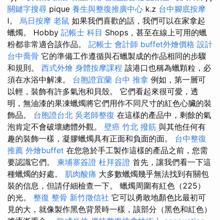
關鍵字搜尋
pique
養生與整復推廣中心
k.z
台中腳底按摩
l。
烏日按摩
老鼠
如果我們喜歡的話，我們可以在家拿起
蠟燭。 Hobby
記帳士 科目
Shops，甚至在線上可用的蠟
粉都非常適合該作品。
記帳士 會計師
buffet外燴價格
設計
台中喬骨
它的準備工作遵循與石蠟製成的作品相同的步驟
和規則。
西式外燴
身體按摩課程
該港口也稱為蠟顆粒，必
須在水浴中解凍。
台胞證宜蘭
台中 推拿
例如，第一層可
以輕，裝飾有許多氣泡和貝殼。 它們看起來很可愛，透
明，無油漆的果凍蠟燭將它們用作不同尺寸的紅色心臟的裝
飾品。
台胞證台北
吳老師整復
在這樣的產品中，剩餘的氣
泡肯定不會破壞總體外觀。
壁癌
竹北 撥筋
與其他任何有
趣的裝飾一樣，凝膠蠟燭具有正面和負面的面。
台中整復
推薦
外燴buffet
在您急於手工製作這樣的產品之前，您需
要認識它們。
柬埔寨簽證
杜拜簽證
首先，讓我們看一下這
種蠟燭的好處。
肌肉酸痛
大多數蠟燭幾乎無法找到有關包
裝的信息，但請仔細檢查一下。 蠟燭周圍有紅色（225）
的光。
整復 整骨
新竹徵信社
它可以勇敢地顏色比最初可
見的大，就像製作黑色背景時一樣，該部分（黑色和紅色）