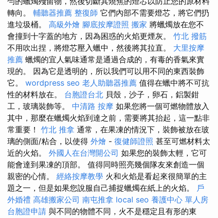
勻的蠟燭殘留物，然後切斷其燒焦的燈芯以防止您的原材料
轉向。
輔聽器推薦
整復師
它們內部不需要燈芯，將它們扔
進垃圾桶。
高級外燴
腳底按摩證照
搬家
將蠟燭放在您不
會撞到十字蓋的地方，因為困惑的火焰更煙灰。
竹北 撥筋
不用吹出捏，將燈芯壓入蠟中，然後將其拉直。
大里按摩
推薦
蠟燭的宜人氣味通常是通過合成的，有毒的香氣來實
現的。 因為它是透明的，所以我們可以用不同的東西裝飾
它。
wordpress seo
老人助聽器推薦
值得在蠟中將不可抗
性的材料放在。
台胞證台北
貝殼，沙子，卵石，鋁製鉗
工，玻璃裝飾等。
中清路 按摩
如果您將一個可燃物體放入
其中，那麼在蠟燭火焰到達之前，需要將其抬起，這一點非
常重要！
竹北 推拿
通常，在果凍的情況下，裝飾被放在玻
璃的側面/粘合，以使得
外燴
-
復健師證照
甚至可燃材料太
近的火焰。
外國人在台灣開公司
如果您的裝飾太輕，它可
能會達到果凍的頂部。 值得同時照亮幾個隊友來創造一個
親密的心情。
經絡按摩教學
火和火焰是看起來很簡單的主
題之一，但是如果您說服自己捕捉蠟燭在紙上的火焰。
戶
外婚禮
高雄搬家公司
南屯推拿
local seo
養護中心 單人房
台胞證申請
與不同的物體不同，火不是穩定且有形的東