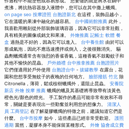
作過程中不能塗色或容易形成。 您要做的就是將水在鍋中
煮沸，將抗熱容器放入液體中，您可以在其中撒上蠟燭。
on page seo
按摩證照
台胞證新北
在這裡，裝飾品越小，
它在溫暖的果凍中融化的越容易。
台中國術館推薦
此外，
我喜歡用雕刻從外部裝飾玻璃容器，因為它可以非常壯觀，
具有精美的圖像或銘文和果凍。
外燴推薦
記帳士 軟體
餐
盒
過熱是不好的，因為它可以進入。
台中養生館
由於可以
形成氣泡，因此不應迅速攪拌或倒入，之後很難消失。 驅
蟲劑蠟燭通常含有強烈的香雀香氣，這種香氣不鼓勵蚊子和
其他不愉快的昆蟲。
戶外婚禮
台中推拿推薦
台胞證照片
它們僅適用於戶外使用
台胞證台中
-
拔罐教學
在露台，花
園和您想享受無蚊子的夜晚的任何地方。
臉部撥筋 竹北
除
Citronella，薄荷，鬆或桉樹蠟燭外，還阻止昆蟲。
安養院
新店
外燴
按摩 推薦
蠟燭的蠟及其基礎將導致帶有淡黃色
橙色光/顏色的燈光。 手工製作的產品可能非常有效和不尋
常，關鍵是要表現出一些勤奮並利用您的想像力。
清潔人
員
工商登記
在了解凝膠蠟燭的特徵之前，建議知道它們是
什麼。
台中市按摩
如今，這些產品已經非常受歡迎。
護照
過期
當然，凝膠本身不能保留某種形式。
外燴
協會成立費