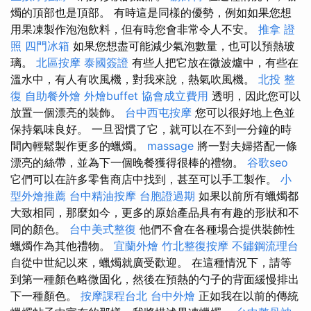
燭的頂部也是頂部。 有時這是同樣的優勢，例如如果您想
用果凍製作泡泡飲料，但有時您會非常令人不安。
推拿 證
照
四門冰箱
如果您想盡可能減少氣泡數量，也可以預熱玻
璃。
北區按摩
泰國簽證
有些人把它放在微波爐中，有些在
溫水中，有人有吹風機，對我來說，熱氣吹風機。
北投 整
復
自助餐外燴
外燴buffet
協會成立費用
透明，因此您可以
放置​​一個漂亮的裝飾。
台中西屯按摩
您可以很好地上色並
保持氣味良好。 一旦習慣了它，就可以在不到一分鐘的時
間內輕鬆製作更多的蠟燭。
massage
將一對夫婦搭配一條
漂亮的絲帶，並為下一個晚餐獲得很棒的禮物。
谷歌seo
它們可以在許多零售商店中找到，甚至可以手工製作。
小
型外燴推薦
台中精油按摩
台胞證過期
如果以前所有蠟燭都
大致相同，那麼如今，更多的原始產品具有有趣的形狀和不
同的顏色。
台中美式整復
他們不會在各種場合提供裝飾性
蠟燭作為其他禮物。
宜蘭外燴
竹北整復按摩
不鏽鋼流理台
自從中世紀以來，蠟燭就廣受歡迎。 在這種情況下，請等
到第一種顏色略微固化，然後在預熱的勺子的背面緩慢排出
下一種顏色。
按摩課程台北
台中外燴
正如我在以前的傳統