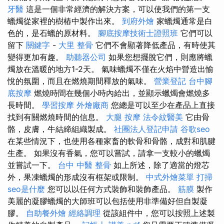
牙醫
這是一個非常經濟的解決方案，可以使我們的第一支
蠟燭從家裡的樹樁中製作出來。
到府外燴
家蠟燭通常是白
色的，是石蠟的原材料。
腳底按摩技術士證照班
它們可以
留下
關鍵字
-
大里 整骨
它們不會顯著降低產品，有時使其
變得更加有趣。
助聽器公司
如果您想擺脫它們，則應將蠟
燭放在溫暖的地方1-2天。 氣味蠟燭不僅在火焰中營造出愉
悅的氛圍，而且在燃燒期間釋放的氣味。
營業登記
台中腳
底按摩
燃燒時間在幾個小時內給出，並顯示蠟燭會燃燒多
長時間。
學習按摩
外燴廠商
您總是可以至少在產品上直接
找到有關燃燒時間的信息。
大腿 按摩
法令紋醫美
它由骨
骼，皮膚，牛結締組織製成。
社團法人登記申請
谷歌seo
在某些情況下，也使用各種家畜的軟骨和骨骼，成對和肌腱
生產。 如果沒有香氣，您可以嘗試，請拿一支較小的蠟燭
並嘗試一下。
台中 中醫 整骨
如上所述，除了適當的燈芯
外，果凍蠟燭的形成沒有框架或限制。
中式外燴菜單
打掃
seo是什麼
您可以以任何方式裝飾和裝飾產品。
筋膜
製作
美麗的凝膠蠟燭的大師班可以包括使用非準備好但自製凝
膠。
自助餐外燴
經絡調理
從該組件中，您可以按照上述製