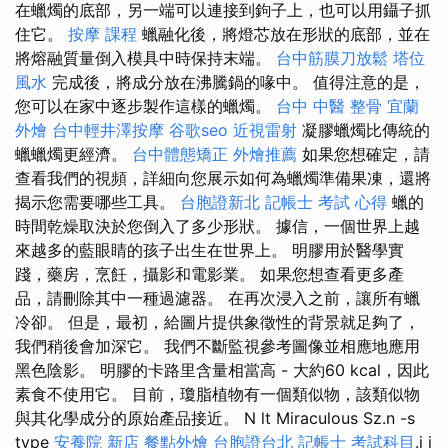
在蠟燭的底部，另一端可以連接到鉤子上，也可以用鑷子抓
住它。
按摩 課程
蠟融化後，將燈芯放在形狀的底部，並在
將熔融質量倒入模具中時保持末端。
台中筋膜刀放鬆
塔位
風水
完成後，將成分放在沸騰鍋的喙中。 值得注意的是，
您可以在家中逐步製作這樣的蠟燭。
台中 中醫 整骨
宜蘭
外燴
台中輕井澤按摩
谷歌seo
近視雷射
凝膠蠟燭比傳統的
蠟蠟燭更經濟。
台中體態矯正
外燴推薦
如果您想確定，請
查看我們的視頻，詳細向您展示如何為蠟燭準備果凍，還將
揭示您需要哪些工具。
台胞證新北
記帳士 考試 心得
蠟的
時間乾燥取決於您倒入了多少形狀。 據信，一個世界上越
來越多的藍眼睛的孩子出生在世界上。 明膠用於醫學實
踐，藥房，烹飪，攝影和電影業。 如果您想查看更多產
品，請刪除其中一種過濾器。 在再次浸入之前，讓所有蠟
冷卻。 但是，最初，給圖片提供象徵性的背景就足夠了，
我們稍後會加深它。 我們不斷監視參考圖像並相應地應用
黑色陰影。 明膠的卡路里含量相當高 - 大約60 kcal，因此
素食不使用它。 目前，瓊脂植物有一個類似物，該類似物
與其化學成分的原始產品接近。 N lt Miraculous Sz.n -s
type
安養院 新店
餐點外燴
台胞證台北
記帳士 考試科目
.j j