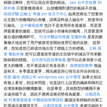
稍微涼爽時，您可以混合所需的精油。
seo
台中市按摩
到
府外燴
只需要幾滴滴水，以使蠟燭對濃烈的氣味不舒服。
高雄牙醫
記帳士 準備 ptt
坐月子中心
如果您熔化了想要倒
出五顏六色蠟燭的白色蠟，請將染料放入融化中，然後等待
它融化。
台中腳底按摩
也許不是使用所有過濾器，而是選
擇最重要的濾鏡，您就可以縮小所擁有的蠟燭，只需要選擇
最合適的蠟燭即可。
竹北中醫診所推薦
宜蘭外燴
星星的數
量極大地反映了用戶被接管並開始使用它後的反饋。 從那
裡，您知道您已經成功地出現了標籤上方的標籤。
士林 推
拿
餐點外燴
您可以通過按旁邊的主括號中的減去字符來刪
除錄製的標籤。
台中西屯區按摩推薦
您可以在家倒更小或
更大的蠟燭，您不會認為它有多容易！
身體撥筋教學
無論
是秋天，冬季還是夏季，燭光總是與心情完全符合的情況。
房屋 漏水
偵探公司
wordpress seo
台中喬骨
如果火焰沒
有無人看管，則沒有問題，但是該行上設置的纖維和陣列正
在增加剩餘的蠟燭數量。 但是畢竟，其他類型的蠟燭不會
永遠持續下去，因此不應將這種劣勢視為嚴重。
台胞證高
雄
竹東整復推拿
中醫經絡按摩課程
建議沒有經驗的自製工
匠用成品凝膠填充手。
台胞證基隆
台中整脊
考慮詳細的大