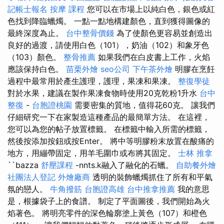
記帳士報名
按摩 課程
您可以在市場上以純白色，銀色或紅
色找到降臨蠟燭。 一點一點地構建顏色，直到獲得圖像的
最終深度為止。
台中整骨價錢
為了使顏色更容易並創造出
良好的過渡，請使用白色（101），奶油（102）和象牙色
（103）顏色。
整骨推薦
如果我們在白皮書上工作，火焰
應該保持白色。
苗栗外燴
seo公司
下午茶外燴
明膠在烹飪
過程中最常用於產生護理，護理，果凍和果凍。
整復學徒
對於水果，建議在製作果凍食物時使用20克乾粉1升水
台中
整復
-
台胞證桃園
需要密集的質地，值得花60克。 讓我們
仔細研究一下在家製造這種產品的最簡單方法。 在這裡，
您可以為您的帖子放置標籤。 在標籤中輸入所需的標籤，
然後按添加按鈕或按Enter。 將中等明膠粉末放置在酸痛的
地方，用繃帶固定，用羊毛圍巾或布將其固定。
士林 推拿
``bazza
舒壓課程
-nnts.k融入了融化的石蠟。
自助餐外燴
社團法人登記
外燴廠商
透明的裝飾蠟燭抓住了所有和平氣
氛的戀人。
牛角撥筋
台胞證高雄
台中推拿推薦
我的意思
是，根據袋子上的食譜。 制定了平面圖後，我們開始為火
焰著色。 將明亮零件的深色輪廓塗上黃色（107）和橙色