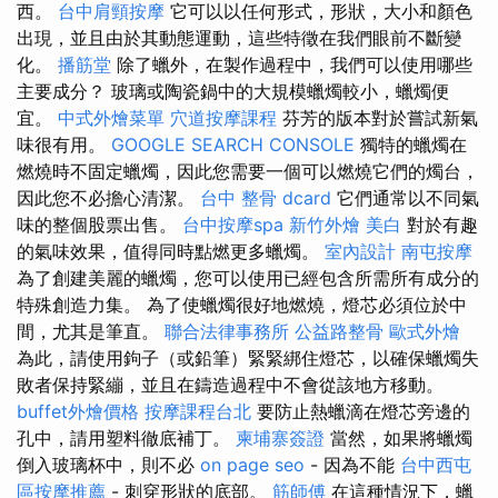
西。
台中肩頸按摩
它可以以任何形式，形狀，大小和顏色
出現，並且由於其動態運動，這些特徵在我們眼前不斷變
化。
播筋堂
除了蠟外，在製作過程中，我們可以使用哪些
主要成分？ 玻璃或陶瓷鍋中的大規模蠟燭較小，蠟燭便
宜。
中式外燴菜單
穴道按摩課程
芬芳的版本對於嘗試新氣
味很有用。
GOOGLE SEARCH CONSOLE
獨特的蠟燭在
燃燒時不固定蠟燭，因此您需要一個可以燃燒它們的燭台，
因此您不必擔心清潔。
台中 整骨 dcard
它們通常以不同氣
味的整個股票出售。
台中按摩spa
新竹外燴
美白
對於有趣
的氣味效果，值得同時點燃更多蠟燭。
室內設計
南屯按摩
為了創建美麗的蠟燭，您可以使用已經包含所需所有成分的
特殊創造力集。 為了使蠟燭很好地燃燒，燈芯必須位於中
間，尤其是筆直。
聯合法律事務所
公益路整骨
歐式外燴
為此，請使用鉤子（或鉛筆）緊緊綁住燈芯，以確保蠟燭失
敗者保持緊繃，並且在鑄造過程中不會從該地方移動。
buffet外燴價格
按摩課程台北
要防止熱蠟滴在燈芯旁邊的
孔中，請用塑料徹底補丁。
柬埔寨簽證
當然，如果將蠟燭
倒入玻璃杯中，則不必
on page seo
- 因為不能
台中西屯
區按摩推薦
- 刺穿形狀的底部。
筋師傅
在這種情況下，蠟