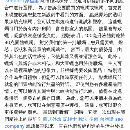
Google商家檔案
除每種氣味外，您還可以從許多不同的組
合中進行選擇。 為了告訴您要購買的蠟燭或蠟燭，首先要
出現並收集您想在新設備中看到的方面。 點燃原始的透明
果凍填充蠟燭，您可以在燃燒時進行測試和觀察。 這些蠟
燭可用於所有內部房間，會喜歡宜人的氛圍。 熱量會導致
蠟，凝膠或灰塵緩慢流動。 經驗表明，100毫升液體對應於
90克固體蠟燭。 對於我們的第一批蠟燭，您只需要蠟，燈
芯，形狀和高質量的蠟燭鑄件。 然而，最大的優勢是，由
於其出色的活性成分，它使其炸又香並清潔空氣。 此外，
蠟燭（與燭台非常相似）和大豆蠟也用於倒蠟燭。 主人可
以在這裡釋放他的想像力，並根據需要裝飾產品！ 特別適
合作為生日禮物，但您可以隨時享受任何人。 點燃蠟燭並
就您的門票功能進行無盡的對話。 即使對您有多種產品同
情，也可以通過其屬性與比較功能進行比較。 值得在此處
提供第一個發布的保存日期。 為此，您可以用蠟本身為蠟
本身著色，您可以在創意商店中獲得。 這樣，您可以混合
更多獨特的顏色。 當聽到“蠟燭”一詞時，它第一次出現在我
們精神上的眼前？
西式外燴
記帳士 稅法 準備
台胞證
seo
company
蠟燭長期以來一直在他們曾經創造的生活中發揮