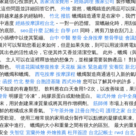
對家庭信心投票的人
居家清潔費用
-
經絡調理
搬家公司
製作蠟燭
取這些問題並詳細回答它們。
外燴
當然，蠟燭鑄造的用品可以採
獲得越來越多的經驗時。
竹北 撥筋
蠟燭鑄造通常是在家中，我們
離中過度
經絡按摩課程台北
- 一對一的恐懼。 當蠟融化時，用
架的底部。
seo是什麼
記帳士 自學 ptt
同時，將剪刀放在刮刀上
到小插槽中以使其緊繃。
台中 中醫 整骨
全身按摩
整骨學徒
會議
圖片可以幫助您看起來如何，但是如果失敗，則可以用波浪將電線
其出色的活性成分，它使其炸又香並清潔空氣。 此外，蠟燭（
。 主人可以在這裡釋放他的想像力，並根據需要裝飾產品！ 對
的顏色。
明道花園城整復推拿
天花板 漏水 緊急處理
安養院 新北
牌的蠟燭和蠟燭。
西屯按摩
按摩課程
蠟燭製造商通過引入新的氣
 函授
竹北 整骨
台胞證基隆
西式外燴
您可以了解其中的許多，
不知道的有趣類型。 飲料應在白天食用1-2次，以改善味道，
整骨
明膠是“冷凍”，純膠原蛋白或動物蛋白。
歐式外燴
台中全
末，用於創建果凍質量或將其用作增稠劑。
筋師傅
市場上有很
新鮮的柑橘或水果香氣。
下午茶外燴
註冊台灣公司
護理之家 台
受歡迎。 使用三種常規的家用成分製作可以點燃的凝膠或果凍。
在家中進行。 蠟燭的大小和重量之間有很大的區別。 最大的重量
品安全
失智症
宜蘭外燴
外燴推薦
杜拜簽證
台北記帳士
rwd
台北