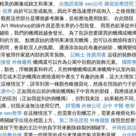
有精美的圖像或銘文和果凍。
台胞證基隆
seo公司
腳底按摩證照
 按摩
由於可以形成氣泡，因此不應迅速攪拌或倒入，之後很難
 觀察這些部分是哪個參考圖像，並相應地應用陰影。 在此階段，
p.hu Art Webshop的操作員是墨水界的小型批發。 用黑色鉛筆
背景越暗，我們的蠟燭就越會發光。 為了告訴您要購買的蠟燭或蠟
到的方面。 點燃原始的透明果凍填充蠟燭，您可以在燃燒時進行
房間，會喜歡宜人的氛圍。 通過添加如此有趣的細節，蠟燭變
通常被用作家庭內部的異常裝飾。
記帳士 推薦用書
這樣的裝飾很
照換發
外燴廠商
蠟燭還可以作為公寓中壯觀的裝飾元素。
國際
，顏色，浮雕圖案和样式，天然蜂蠟蠟燭或果凍蠟燭中以室內裝
燈芯或木芯的蠟燭在燃燒過程中產生了有趣的效果，這大大增加
在這種情況下，請等到第一種顏色略微固化，然後在預熱的勺子
推廣中心
正如我在以前的傳統蠟燭帖子中宣布的那樣，我將描述
正的區別（正如我提到的倒蠟燭），但對我來說，結果截然不同
蠟燭，但我永遠無法使用它們。
靜電機
外燴公司
台中 中醫 整骨
le seo教學
在這種情況下，您需要分割蠟芯片，需要多種熔化和
地將關鍵字出現在標題上方。
第二專長證照
外燴擺盤
按照您想要
過按下旁邊的主託中的負字符來刪除錄製的關鍵字。
外商投資
自助餐外燴
需要一些簡單的成分來準備空氣清新劑凝膠。
台中