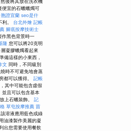
，然後將其放在洗衣機
疑便宜的石蠟蠟燭可
台胞證宜蘭
seo是什
不利。
台北外燴
記帳
薦
腳底按摩技術士
製作黑色背景時一
基隆
您可以將20克明
多層凝膠蠟燭看起來
準備這樣的小東西，
作文
同時，不同級別
燃燒時不可避免地會蒸
房都可以獲得。
記帳
，其中可能包含虛假
，並且可以包含基本
中放上石蠟裝飾。
記
價格
草屯按摩推薦
苗
該溶液應用藍色或綠
用油漆製作美麗的凝
列出您需要使用餐飲