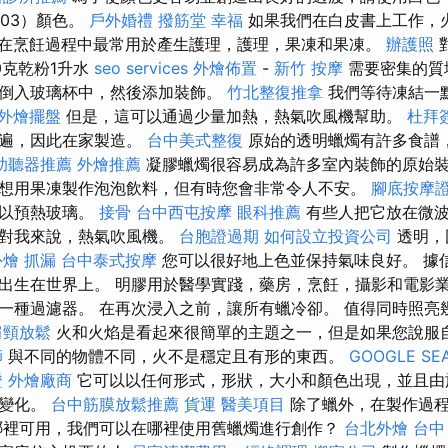
103）顏色。
戶外婚禮
撥筋堂 幸福
如果我們在白皮書上工作，
在烹飪過程中最常用於產生護理，護理，果凍和果凍。
辦護照
0克乾粉1升水
seo services
外燴佈置
-
新竹 按摩
需要密集的質
倒入玻璃杯中，然後添加裝飾。
竹北整復推拿
我們等待凍結一
外燴擺盤
但是，這可以通過少量加熱，熱氣吹風機幫助。
杜拜
普遍，因此在家製造。
台中美式整復
原始的透明蠟燭有許多食譜
助聽器推薦
外燴推薦
凝膠蠟燭很容易成為許多室內裝飾的原始裝
想用果凍製作泡泡飲料，但有時您會非常令人不安。
腳底按摩
可以預熱玻璃。
接骨
台中西屯按摩
眼科推薦
有些人把它放在微波
，對我來說，熱氣吹風機。
台胞證過期
如何設立投資公司
透明，
外燴
抓漏
台中泰式按摩
您可以很好地上色並保持氣味良好。 據
出生在世界上。 明膠用於醫學實踐，藥房，烹飪，攝影和電影業
一種過濾器。 在再次浸入之前，讓所有蠟冷卻。 值得同時照亮
肩頸放鬆
火和火焰是看起來很簡單的主題之一，但是如果您說服
師
與不同的物體不同，火不是穩定且有形的東西。
GOOGLE SE
證
外燴廠商
它可以以任何形式，形狀，大小和顏色出現，並且由
斷變化。
台中筋膜放鬆推薦
貨運
醫美項目
除了蠟外，在製作過程
哪裡可用，我們可以在哪裡使用舊蠟燭進行創作？
台北外燴
台中