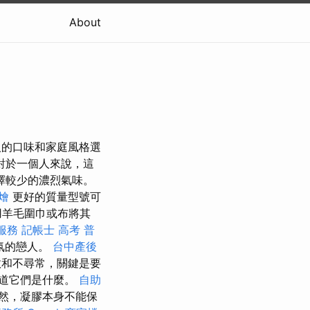
About
的口味和家庭風格選
對於一個人來說，這
擇較少的濃烈氣味。
燴
更好的質量型號可
用羊毛圍巾或布將其
服務
記帳士 高考 普
氛的戀人。
台中產後
效和不尋常，關鍵是要
道它們是什麼。
自助
然，凝膠本身不能保