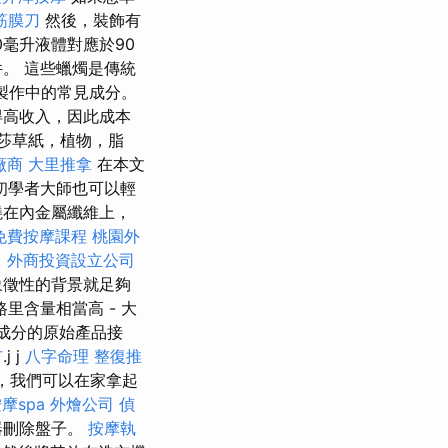
筋膜刀
然後，裝飾有
0毫升液體對應於90
。 這些蠟燭是傳統
燭製作中的常見成分。
得高收入，因此成本
莎草紙，植物，脂
廠商
大里推拿
在本文
初學者大師也可以輕
繞在內金屬纖維上，
免費按摩課程
桃園外
。
外商投資設立公司
象徵性的背景就足夠
里含量相當高 - 大
學成分的原始產品接
市
.j j
八字命理 整復推
，我們可以在家拿起
摩spa
外燴公司
偵
器刪除盤子。
按摩執