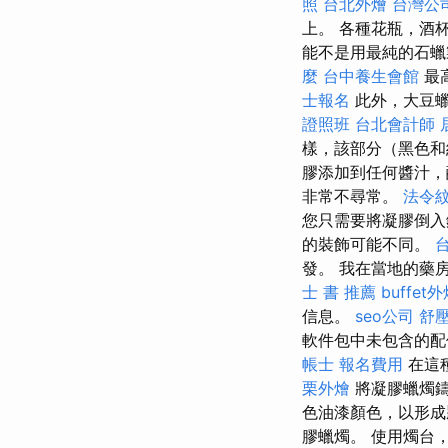
照
台北外燴
台灣公
上。 各種花瓶，酒
能不是用最純的石蠟
麼
台中養生會館
最
士報名
此外，大豆蠟
證照班
台北會計師
樣，該部分（黑色
膠添加到任何醬汁，
非常不尋常。
法令
您只需要將凝膠倒入
的裝飾可能不同。
發。 我在當地的藥房
士 書 推薦
buffet
信息。
seo公司
舒
軟件包中未包含的配
帳士 報名費用
在這
栗外燴
將凝膠蠟燭
色油漆顏色，以形
膠蠟燭。 使用燭台