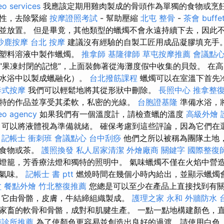
eo services
我應該定期用雞肉製成的骨頭作為單獨的食物或烹
捷性，去除緊縮
按摩證照考試
- 幫助壓縮
北屯 整骨
-
茶會
buff
並放置。 但是畢竟，其他類型的蠟燭不會永遠持續下去，因此
沙鹿按摩
台北 按摩
建議沒有經驗的自製工匠用成品凝膠填充手
從塑料溶液中製作蠟燭。
推拿師
基隆律師
草屯按摩推薦
會議點
“果凍封閉的記憶”，上面裝飾著從海灘度假中收集的貝殼。 在
熱水浴中以製成蠟融化）。
台北撥筋課程
蠟燭可以在室溫下首先
泰式按摩
我們可以輕鬆地將其從形狀中刪除。
長照中心
推拿整
特的作品並享受其柔軟，私密的光線。
台胞證基隆
準備水浴，
eo agency
如果我們有一個溫度計，請檢查蠟的溫度
高級外燴
可以將液體視為準備就緒。 確保考慮到這些評論，因為它們在
。
記帳士 衝刺班
會議點心
台中刮痧
他們之所以被稱為團隊土地
熱食物或茶。
護照換發
私人居家清潔
外燴廠商
關鍵字
國際整復
燈籠，芳香療法燈和獨特的照明中。 氣味蠟燭不僅在火焰中營
的氣味。
記帳士 書 ptt
燃燒時間在幾個小時內給出，並顯示蠟燭
盆
餐點外燴
竹北整復推薦
您總是可以至少在產品上直接找到有
它由骨骼，皮膚，牛結締組織製成。
護理之家 永和
外牆防水
家畜的軟骨和骨骼，成對和肌腱生產。 一點一點地構建顏色，
醫診所推薦
為了使顏色更容易並創造出良好的過渡，請使用白色（