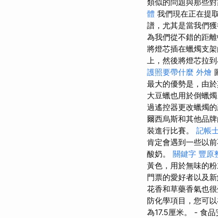
類似的問題與那些
體
我們現在正在提
譜，尤其是當我們
為我們從不錯的距
將燈芯插在蠟燭支
上，然後將燈芯拉
護照要帶什麼
外燴
最大的優勢是，由於
大豆蠟也用於倒蠟燭
過遙控器更改蠟燭
爾西烏斯和其他品
裝進行比賽。
記帳士
肯定會遇到一些以前
酸奶。
關鍵字
豐原
黃色，用於無味的粉
門票的愛好者以及
花香和草藥香氣也很
防化學項目，您可以
為17.5厘米。 - 食