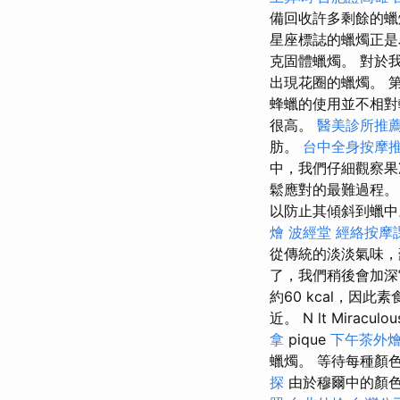
備回收許多剩餘的蠟
星座標誌的蠟燭正是
克固體蠟燭。 對於
出現花圈的蠟燭。 
蜂蠟的使用並不相對
很高。
醫美診所推
肪。
台中全身按摩
中，我們仔細觀察
鬆應對的最難過程。
以防止其傾斜到蠟
燴
波經堂
經絡按摩
從傳統的淡淡氣味，
了，我們稍後會加深
約60 kcal，
近。 N lt Miraculou
拿
pique
下午茶外
蠟燭。 等待每種顏
探
由於穆爾中的顏色