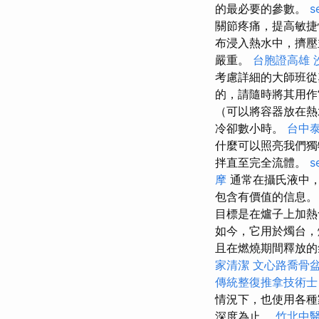
的最必要的參數。
s
關節疼痛，提高敏
布浸入熱水中，擠壓
嚴重。
台胞證高雄
考慮詳細的大師班
的，請隨時將其用作
（可以將容器放在
冷卻數小時。
台中
什麼可以照亮我們獨
拌直至完全流體。
s
摩
通常在攝氏液中，
包含有價值的信息
目標是在爐子上加
如今，它用於燭台，
且在燃燒期間釋放
家清潔
文心路喬骨
傳統整復推拿技術士
情況下，也使用各種
深度為止。
竹北中