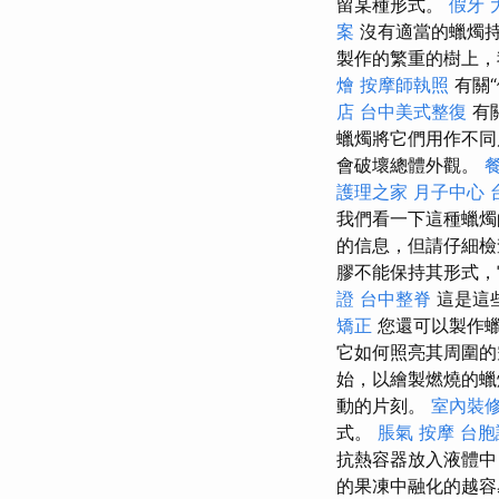
留某種形式。
假牙
案
沒有適當的蠟燭持
製作的繁重的樹上，
燴
按摩師執照
有關
店
台中美式整復
有
蠟燭將它們用作不
會破壞總體外觀。
護理之家 月子中心
我們看一下這種蠟
的信息，但請仔細檢
膠不能保持其形式
證
台中整脊
這是這
矯正
您還可以製作蠟
它如何照亮其周圍
始，以繪製燃燒的
動的片刻。
室內裝
式。
脹氣 按摩
台胞
抗熱容器放入液體
的果凍中融化的越