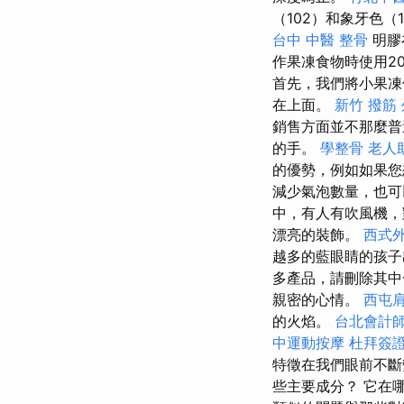
（102）和象牙色（
台中 中醫 整骨
明膠
作果凍食物時使用2
首先，我們將小果凍
在上面。
新竹 撥筋
銷售方面並不那麼
的手。
學整骨
老人
的優勢，例如如果您
減少氣泡數量，也
中，有人有吹風機
漂亮的裝飾。
西式
越多的藍眼睛的孩子
多產品，請刪除其中
親密的心情。
西屯
的火焰。
台北會計
中運動按摩
杜拜簽
特徵在我們眼前不
些主要成分？ 它在