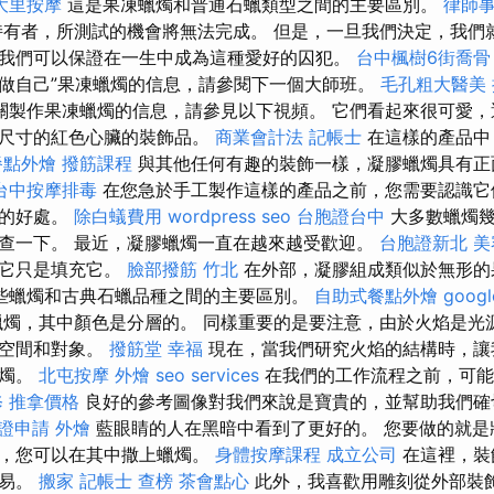
大里按摩
這是果凍蠟燭和普通石蠟類型之間的主要區別。
律師
有者，所測試的機會將無法完成。 但是，一旦我們決定，我們
我們可以保證在一生中成為這種愛好的囚犯。
台中楓樹6街喬骨
“做自己”果凍蠟燭的信息，請參閱下一個大師班。
毛孔粗大醫美
關製作果凍蠟燭的信息，請參見以下視頻。 它們看起來很可愛，
同尺寸的紅色心臟的裝飾品。
商業會計法 記帳士
在這樣的產品中
餐點外燴
撥筋課程
與其他任何有趣的裝飾一樣，凝膠蠟燭具有正
台中按摩排毒
在您急於手工製作這樣的產品之前，您需要認識
燭的好處。
除白蟻費用
wordpress seo
台胞證台中
大多數蠟燭幾
查一下。 最近，凝膠蠟燭一直在越來越受歡迎。
台胞證新北
美
，它只是填充它。
臉部撥筋 竹北
在外部，凝膠組成類似於無形的
些蠟燭和古典石蠟品種之間的主要區別。
自助式餐點外燴
goog
燭，其中顏色是分層的。 同樣重要的是要注意，由於火焰是光
的空間和對象。
撥筋堂 幸福
現在，當我們研究火焰的結構時，讓
蠟燭。
北屯按摩
外燴
seo services
在我們的工作流程之前，可能
修
推拿價格
良好的參考圖像對我們來說是寶貴的，並幫助我們確
證申請
外燴
藍眼睛的人在黑暗中看到了更好的。 您要做的就是
中，您可以在其中撒上蠟燭。
身體按摩課程
成立公司
在這裡，裝
容易。
搬家
記帳士 查榜
茶會點心
此外，我喜歡用雕刻從外部裝