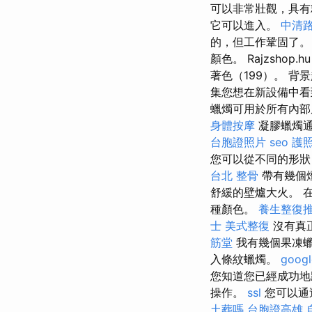
可以非常壯觀，具
它可以進入。
中清路
的，但工作鞏固了。
顏色。 Rajzsho
著色（199）。 
集您想在新設備中看
蠟燭可用於所有內部
身體按摩
凝膠蠟燭
台胞證照片
seo
護
您可以從不同的形狀
台北 整骨
帶有幾個
舒緩的壁爐大火。 
種顏色。
養生整復
士
美式整復
沒有真
筋堂
我有幾個果凍
入條紋蠟燭。
goog
您知道您已經成功
操作。
ssl
您可以通
土葬嗎
台胞證高雄