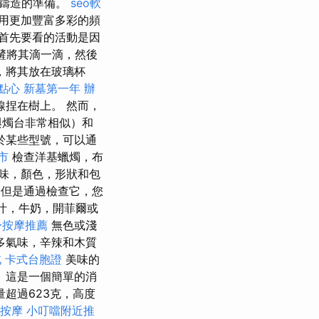
鑄造的準備。
seo軟
用更加豐富多彩的頻
首先要看的活動是因
刮鏟將其滴一滴，然後
，將其放在玻璃杯
點心
新墓第一年
辦
捏在樹上。 然而，
與燭台非常相似）和
於某些型號，可以通
市
檢查洋基蠟燭，布
味，顏色，形狀和包
但是通過檢查它，您
果汁，牛奶，開菲爾或
身按摩推薦
無色或淺
多氣味，辛辣和木質
北
卡式台胞證
美味的
 這是一個簡單的消
超過623克，高度
 按摩
小叮噹附近推