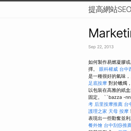
提高網站SE
Marketi
Sep 22, 2013
如何製作易燃凝膠或
擇。
眼科權威
台中
是一種很好的氣味
足底按摩
對於蠟燭，
以包裝在高雅的紙盒
固定。 ``bazza 
考
后里按摩推薦
台
護理之家
天母 按摩
表現出一些勤奮並
餐外燴
台中刮痧推薦p