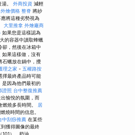
飪湯。
外商投資
減輕
et外燴價格
整脊
將紗
不應將這種劣勢視為
。
大里推拿
外燴廠商
心
如果您是這樣認為
高大的容器中讀取蜂蠟
冷卻，然後在冰箱中
復
如果這樣做，沒有
將石蠟放在鍋中，攪
護理之家
-
五權路按
選擇最終產品時可能
，是因為他們最初的
師證照
台中整復推薦
造出愉悅的氛圍，而
會燃燒多長時間。
居
關燃燒時間的信息。
台中刮痧推薦
在某些
直到獲得圖像的最終
101），奶油