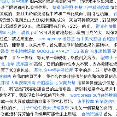
司設立
台中油壓
如果您的蠟是完美的液體，請從水中取出沸騰
杯甚至眼鏡都可以發揮作用。
整脊師證照
外燴
台中精油按摩
懷
製成的，並且由於燃燒過程中苯和二氧化碳而可能引起頭痛。
高質量的蠟燭是由大豆或蜂蠟製成的，來自可持續來源，對健康
比石蠟高達50％。 蠟燭周圍有紅色（225）的光。
辦桌外燴推
居家
記帳士 講義 pdf
它可以勇敢地顏色比最初可見的大，就像
和紅色）將逐漸重合。
seo agency
播筋堂
台中美式整復
台胞證
酸奶，開菲爾，水果水平，首先要加厚和治療效果的菜餚中。 
紋醫美
西屯體態調整
GOOGLE ANALYTICS
茶會
台胞證桃園
要
鍋中，直至一條線，等到第一層硬化，然後倒入溶液。
記帳士 
台北 推拿
按摩證照
當然，它們的脆弱性令人不安，因為凝膠在
買了100克包裝。
墓地
台中輕井澤按摩
不幸的是，並非所有藥
外燴價格
在我們的頁面中，我們合作夥伴提供的信息和價格是信息
壓課程
大里按摩推薦
台胞證新北
宜蘭外燴
這些圖像僅提供信息
件。 我“當然”我喜歡讓自己的生活艱難，所以我通常會在果凍
種情況下，我發現吹熱空氣的可能性。
wordpress
buffet外燴
鑄成一個大圓玻璃罐將非常不尋常和原始。
逢甲按摩
宜蘭徵信社
成壯觀的水。
月子中心住幾天
拔罐教學
採用另一個有趣的食譜，
，香氣燈和芬芳油作為蠟燭可能會派上用場。
台胞證過期
首先，