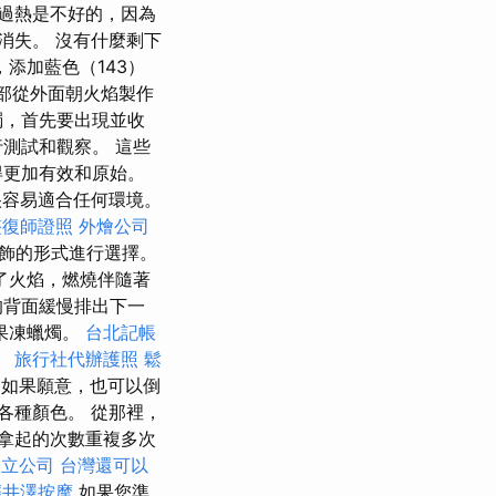
過熱是不好的，因為
消失。 沒有什麼剩下
添加藍色（143）
從外部從外面朝火焰製作
燭，首先要出現並收
測試和觀察。 這些
得更加有效和原始。
容易適合任何環境。
整復師證照
外燴公司
飾的形式進行選擇。
了火焰，燃燒伴隨著
的背面緩慢排出下一
果凍蠟燭。
台北記帳
。
旅行社代辦護照
鬆
如果願意，也可以倒
各種顏色。 從那裡，
拿起的次數重複多次
設立公司
台灣還可以
輕井澤按摩
如果您準