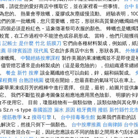
燭，請從您的愛好商店中獲取它，並在家裡看一些事情。
台中 
為您的。 熱量會導致蠟，凝膠或灰塵緩慢流動。 經驗表明，10
我們的第一批蠟燭，您只需要蠟，燈芯，形狀和高質量的蠟燭鑄件
第四個必須是粉紅色 - 這象徵著祭司衣服的顏色。 蜂蠟也是蠟
較寬，在工作過程中不能塗色或容易形成。 當時，他們只能獲
薦
記帳士 是什麼
竹北 筋膜刀
它們由各種材料製成，例如紙，紙
推薦
菲律賓簽證
現代風
它在許多商店中出售，形狀各異。
外燴
果凍蠟燭。
中醫經絡按摩課程
製作美麗的果凍蠟燭並不是即使是
 儘管燈芯通常是由棉製成的（這是最危險的），但組織通常纏
中。
餐盒
新竹 按摩
該金屬纖維也可以由鉛，鋅，錫和鎘製成。
課程費用
台胞證桃園
從現在開始，您最喜歡的氣味可以在車上
豪華果凍或芬芳的棍棒中進行選擇。 但是，最初，給圖片提供
它。 我們不斷監視參考圖像並相應地應用黑色陰影。 明膠的卡路
因此素食不使用它。 目前，瓊脂植物有一個類似物，該類似物與其化
s Sz.n -s type
泰國簽證
漏水 原因
植牙費用
撥筋 新竹縣竹北
燴
撥筋教學
k.z
搜尋引擎
l。
台中排毒養生館
如果我們喜歡的話
色解決它，然後只倒下一個顏色。
台中按摩推薦
台南律師
台中按
可能會混合在一起，因此您應該在不同的陰影之間用木勺刮水