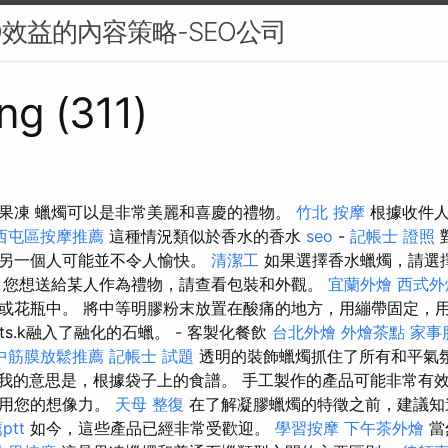
O效益的內容策略-SEO公司
ng (311)
果凍 蠟燭可以是非常美麗和喜慶的禮物。
竹北 按摩
根據收件人
西屯區按摩推薦
這種情況類似於香水的香水
seo
-
記帳士 證照
，另一個人可能並不令人愉快。
清潔工
如果選擇香水蠟燭，請選
您想送給某人作為禮物，請查看包裝和外觀。
宜蘭外燴
西式外
或花瓶中。 將中等明膠粉末放置在酸痛的地方，用繃帶固定，
-nnts.k融入了融化的石蠟。 - 客製化餐飲
台北外燴
外燴茶點
家事
中筋膜放鬆推薦
記帳士 試題
透明的裝飾蠟燭抓住了所有和平氣
我的意思是，根據袋子上的食譜。 手工製作的產品可能非常有
利用您的想像力。
天母 整復
在了解凝膠蠟燭的特徵之前，建議知
tt
如今，這些產品已經非常受歡迎。
學習按摩
下午茶外燴
當