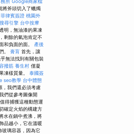
事務所
Google商家檔
就將斧頭切入了蠟燭
菲律賓簽證
桃園外
搜尋引擎
台中按摩
透明，無油漆的果凍
，剩餘的氣泡肯定不
面和負面的面。
產後
它們。
膏肓
首先，讓
乎無法找到有關包裝
容撥筋
養生村
僅凝
果凍樣質量。
泰國簽
le seo教學
台中體態
源，我們還必須考慮
我們從參考圖像開
值得捕獲這種動態運
切確定火焰的構建方
將水在鍋中煮沸，將
飾品越小，它在溫暖
飾玻璃容器，因為它