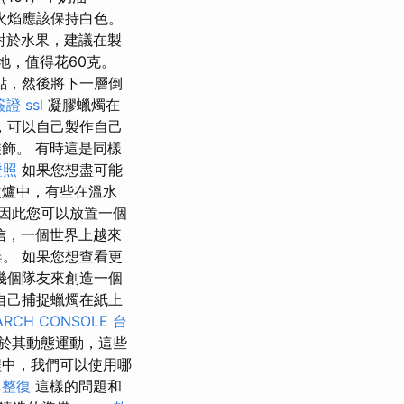
火焰應該保持白色。
對於水果，建議在製
地，值得花60克。
點，然後將下一層倒
簽證
ssl
凝膠蠟燭在
，可以自己製作自己
飾。 有時這是同樣
證照
如果您想盡可能
爐中，有些在溫水
因此您可以放置​​一個
信，一個世界上越來
。 如果您想查看更
幾個隊友來創造一個
自己捕捉蠟燭在紙上
ARCH CONSOLE
台
於其動態運動，這些
中，我們可以使用哪
 整復
這樣的問題和