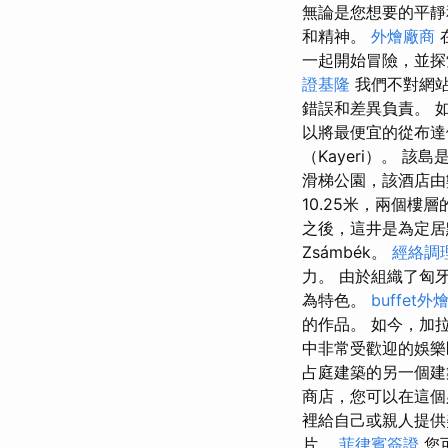
無論是您想要的平靜
和精神。
外燴廠商
一起開始冒險，並
證基隆
我們不對網站
錯誤和差異負責。 
以將最便宜的從布達
（Kayeri）。
滑梯公園，該酒店由
10.25米，兩個樓層
之後，這井是為定
Zsámbék。
經絡調
力。 由於組織了匈牙
為特色。
buffet外
的作品。 如今，加拉
中非常受歡迎的娛
占庭建築的另一個
商店，您可以在這個
裡給自己或親人提
片。
菲律賓簽證
您