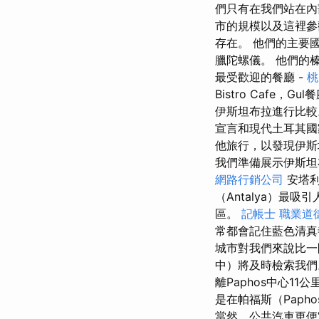
們只有在我們站在內
市的規模以及這裡參
存在。 他們的主要國
臘陀螺儀。 他們的
最受歡迎的餐廳 -
桃
Bistro Cafe
伊斯坦布拉進行比
宣言和現代土耳其
他旅行，以發現伊斯
我們準備展示伊斯
網路行銷公司
安塔利
（Antalya）
區。
記帳士 職業道
常都會記住藍色清真寺
城市對我們來說比
中）將及時檢索我們
離Paphos中心11公
是在帕福斯（Pap
當然，公共汽車更便