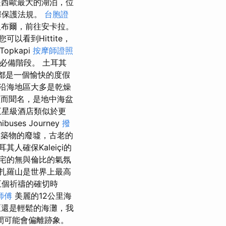
是西歐最大的湖泊，位
據保護法規。
台胞證
布爾，前往安卡拉。
可以看到Hittite，
opkapi
按摩師證照
冒險的必備階段。 土耳其
都是一個愉快的度假
沿海地區大多是乾燥
位置而聞名，是地中海盆
五星級酒店類似於更
ses Journey
撥
築物的廢墟，古老的
確保Kaleiçi的
宅的無與倫比的氣氛
馬扎羅山是世界上最高
五個祈禱的確切時
師傅
美麗的12公里海
還是輕鬆的海灘，我
間可能會偏離跡象。