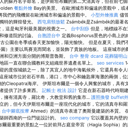
人的蘇丹名字命名，是伊斯坦布爾的第二大清真寺，但在前七個
olden
餐點外燴
Bay的美景。 在歐洲城市和偏遠的景觀中，或
，將我們的飛機留在歐洲城市和偏遠的景觀中。
小型外燴推薦
儘管
以獨特的輝煌發光。
西屯肩頸放鬆
Zsámbék是Zsámbék的最
教堂，這是匈牙利最美麗的視覺之一。
台中刮痧
但是，地標線不在
館和修道院的討論。
台胞證台中
定義Bosphorus景色的小島上的
Pafos考古公園在冬季或春天更加愉快，陽光愉快。 但是在夏天，我
公園）主要以馬賽克而聞名，並裝飾了貴族的地板。 這座城市的
洲和亞洲方面分開的博斯普魯斯。
台中 整骨 dcard
花葬陽明山
地區一直在聯合國教科文組織世界遺產名單上。
seo services
1
迎的度假城鎮之一，除了其宜人的地中海氣候外，它還具有令人
這座城市位於岩石半島，港口，市中心和鑰匙庫海灘的兩側，位
和西側的Cleopatra海岸。 伊斯坦布爾是一個令人興奮的城市，具
行者提供了許多東西。
記帳士 稅法
設計
它是在新石器時代時期建
，擁有清真寺，羅比奇，大教堂和舊的集市...
護照換發
buffe
立的，但今天伊斯坦布爾是一座現代化的城市，它的清真寺和羅比爾
n
台中腳底按摩
Ahmed）的清真寺表達了奧斯曼建築的本質。 
建築師西南的一位門徒設計的。
seo company
它以覆蓋其內壁的
爾最重要的景點之一位於前拜占庭皇帝宮（Hagia Sophia）