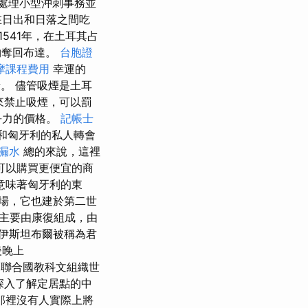
歡處理小型沖刺事務並
在日出和日落之間吃
541年，在土耳其占
夠奪回布達。
台胞證
摩課程費用
幸運的
餚。 儘管吸煙是土耳
來禁止吸煙，可以罰
競爭力的價格。
記帳士
佩斯和匈牙利的私人轉會
 漏水
總的來說，這裡
可以購買更便宜的商
這意味著匈牙利的東
場，它也建於第二世
on，主要由康復組成，由
伊斯坦布爾被稱為君
後晚上
水。 聯合國教科文組織世
深入了解定居點的中
那裡沒有人實際上將