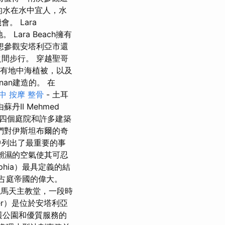
的水在水中宜人，水
 Lara
Lara Beach擁有
想參觀安塔利亞市還
間步行。 穿越聖哥
有地中海植被，以及
nan建造的。 在
中 按摩 整骨
- 土耳
II Mehmed
，由四個庭院和許多建築
們對伊斯坦布爾的奇
中列出了最重要的事
潮濕的空氣使其可忍
phia）最具定義的結
占庭帝國的偉大。
馬天主教堂，一段時
er）是位於安塔利亞
護公園和優質服務的