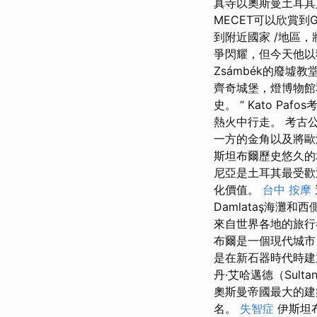
真寺以奧斯曼土耳其
MECET可以欣賞到G
到附近國家 /地區
爭閃耀，但今天他
Zsámbék的廢墟
齊奇城堡，燈博物
史。 “ Kato 
熱火中行走。 考古
一方的金角以及將歐
斯坦布爾歷史悠久的
尼亞是土耳其最受歡
化價值。
台中 按摩
Damlataş海灘
來自世界各地的旅
布爾是一個現代城市
是在新石器時代時建
丹·艾哈邁德（Sulta
奧斯曼帝國最大的
名。
失智症
伊斯坦布