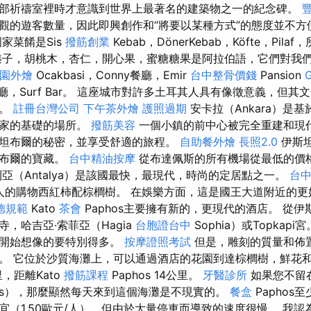
部祈禱室裡時才意識到世界上最著名的建築物之一的紀念碑。
觀的遊客數量，因此即興創作和“將要以某種方式”的態度並不方
家菜餚是Sis
撥筋創業
Kebab，DönerKebab，Köfte，Pi
榛子，胡桃木，杏仁，開心果，蜜糖糖果是阿拉伯語，它們對我
園外燴
Ocakbasi，Conny餐廳，Emir
台中整骨價錢
Pansion
，Gul餐廳，Surf Bar。 這座城市對許多土耳其人具有像徵意義，
較。
註冊台灣公司
下午茶外燴
護照過期
安卡拉（Ankara）是
國家的基礎的場所。
撥筋美容
一個小鎮的前中心被完全重建和現代
坦布爾的秘密，並享受舒適的旅程。
自助餐外燴
長照2.0
伊斯
坦布爾的寶藏。
台中精油按摩
從布達佩斯的所有機場從最低的價
亞（Antalya）是該國最快，最現代，時尚的定居點之一。
台中
最吸引人的購物西紅柿配棕櫚樹。 在娛樂方面，這是國王大道附近的
德規範
Kato
茶會
Paphos主要擁有新的，更現代的酒店。 從
，哈吉亞·索菲亞（Hagia
台胞證台中
Sophia）或Topkap
一開始想像的要特別得多。
按摩證照考試
但是，雕刻的質量和佈
。 它位於沙質海灘上，可以通過酒店的花園到達棕櫚樹，鮮花和
里，距離Kato
撥筋課程
Paphos 14公里。
牙醫診所
如果您不留
hos），那麼顯然每天來到這個海灘是不現實的。
餐盒
Paphos
宜（1.50歐元/人），但由於大量停車而導致的速度很慢。 我