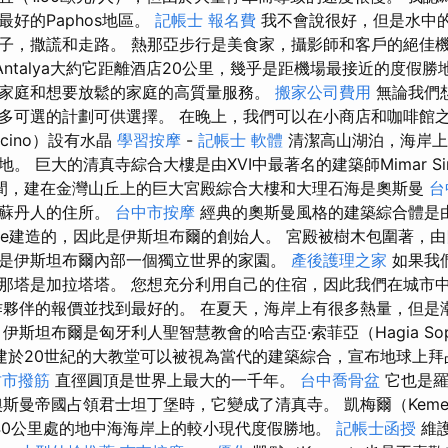
好的Paphos地區。
記帳士 報名費
我不會說很好，但是水中
子，撒謊和走路。 熱那亞步行是美食家，攝影師和客戶的絕佳機會。
Antalya大約它距離酒店20公里，幾乎是距機場最接近的度假勝地。 
家庭和想要放鬆的家庭的高質量服務。
搬家公司費用
無論我們
多可選的計劃可供選擇。 在晚上，我們可以在小商店和咖啡館之
icino）設有水晶
學習按摩
-
記帳士 軟體
清潔高山湖泊，海岸上
。 巨大的清真寺綜合大樓是由XVI中最著名的建築師Mimar Si
3年之間，建在金灣山丘上的巨大宮殿綜合大樓和大理石海是奧斯曼
台
和蘇丹人的住所。
台中市按摩
經典的奧斯曼風格的建築綜合體是由蘇丹
nople建造的，因此是伊斯坦布爾的創始人。 宮殿被樹木包圍著
是伊斯坦布爾內部一個獨立世界的家園。
產後護理之家
如果我
那塔是加拉塔塔。 您想充分利用自己的住宿，因此我們在城市
作夥伴的報價並找到最好的。 在夏天，海岸上有很多熱量，但是
伊斯坦布爾是匈牙利人聖智慧教會的哈吉亞·索菲亞（Hagia So
建於20世紀的大教堂可以被視為當代的建築綜合，宣布地球上拜
竹市撥筋
直徑圓頂是世界上最大的一千年。
台中喬骨盆
它也是羅
奧斯曼帝國占領君士坦丁堡時，它變成了清真寺。 凱梅爾（Kem
南約40公里處的地中海海岸上的較小現代度假勝地。
記帳士函授
維