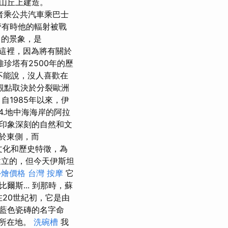
山丘上建造。
者乘公共汽車乘巴士
有時他的輻射被戰
著名的景象，是
這裡，因為將有關於
維珍塔有2500年的歷
們不能說，沒人喜歡在
觀點取決於分裂歐洲
自1985年以來，伊
4.地中海海岸的阿拉
印象深刻的自然和文
於東側，而
有文化和歷史特徵，為
立的，但今天伊斯坦
t外燴價格
台灣 按摩
它
斯... 到那時，蘇
在20世紀初，它是由
藍色瓷磚的名字命
的所在地。
洗碗槽
我