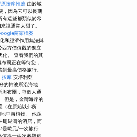
豐原按摩推薦
由於城
便，因為它可以長期
laf，所有這些都類似於希
們來說通常太甜了。
Google商家檔案
但其文化和經濟作用無法與
基於西方價值觀的獨立
化。 查看我們的其
坦布爾正在等待您，
格到最高價格旅行。
 按摩
安塔利亞
更好的帕波斯沿海地
伊斯坦布爾，每個人通
i宮。 但是，金灣海岸的
置（在原始以弗所
地中海植物。 他距
在珊瑚灣的酒店，而
至少是歐元/一次旅行，
認為值得一兩次參觀這