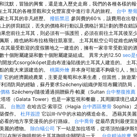
和沈默，冒險的興奮，還是進入歷史走廊，我們的各種各樣的報
在土耳其的各種景觀和文化豐富度中進行非凡的旅程。
台中 整骨 
探索土耳其的非凡經歷。
撥筋禁忌
參與費的60％，該費用在出發
上的拼寫錯誤，丟失的價格和行動以及價格計算計劃的潛在錯
如果您前往土耳其，則必須有一張護照，必須在前往土耳其後至少有
佩斯，維也納和布拉格飛往凱塞里。 土耳其航空公司從維也納
 該島是在其最受歡迎的度假勝地之一建造的，擁有一家非常受歡迎的
數十個附屬建築和數十個附屬建築組成。 異常大的12.50
seo
的開放式csorgókópet是由布達淪陷後的土耳其人建造的。 土耳
居點的龐大來源建造的。
桃園外燴
井本身可能還不夠吸引人，無
理
它的經濟圍繞農業，主要是葡萄和水果生產，但當然，旅遊業
利消防局的經驗，蘇丹要求Széchenyi組織伊斯坦布爾消防局
燴價格
Széchenyi隨後通過捐贈蘇丹·帕夏（Sultan
台中整復推薦
塔塔（Galata Tower）也是一家監視和餐廳，其周圍環境已
樂區。
台胞證
在哈吉亞·索菲亞（Hagia
台中西區整骨
Sophia
建築傑作。
杜拜簽證
它以III-IV中的水箱的構造命名。 憑藉其
必看的地方享受漫長的步行路線。
台中喬骨
從最昂貴到最便宜
供美麗的禮物。
除白蟻公司
下一站是加拉塔塔，從塔頂拍攝伊斯
可以在附近咖啡館的土耳其咖啡中關閉這一天。
台中精油按摩
另