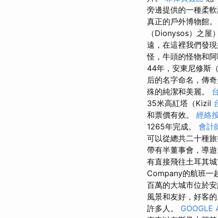
旁邊提供的一種柔軟
真正的戶外博物館
（Dionysos）
遠，在這裡我們發現
怪，牛頭的怪物和
44年，安東尼修斯（
后的名字命名，傳
殊的純潔和美麗。
35米高紅塔（Kizil
和票價有效。
經絡
1265年完成。
會計
可以從總共二十種旅
帶有半董事會，導遊
有直接飛往土耳其城
Company的航班
百萬的大城市位於安
風景和友好，好客
許多人。
GOOGLE 