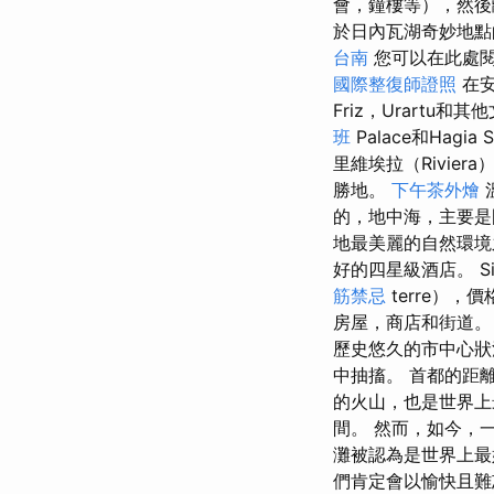
會，鐘樓等），然後
於日內瓦湖奇妙地點
台南
您可以在此處
國際整復師證照
在安
Friz，Urartu
班
Palace和Hagi
里維埃拉（Rivie
勝地。
下午茶外燴
的，地中海，主要
地最美麗的自然環境
好的四星級酒店。 Sid
筋禁忌
terre），
房屋，商店和街道
歷史悠久的市中心
中抽搐。 首都的距
的火山，也是世界上
間。 然而，如今，
灘被認為是世界上
們肯定會以愉快且