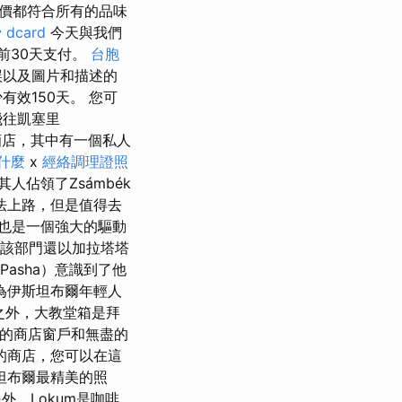
價都符合所有的品味
dcard
今天與我們
前30天支付。
台胞
誤以及圖片和描述的
效150天。 您可
飛往凱塞里
酒店，其中有一個私人
是什麼
x
經絡調理證照
其人佔領了Zsámbék
法上路，但是值得去
也是一個強大的驅動
，該部門還以加拉塔塔
Pasha）意識到了他
成為伊斯坦布爾年輕人
）之外，大教堂箱是拜
美麗的商店窗戶和無盡的
的商店，您可以在這
坦布爾最精美的照
外，Lokum是咖啡