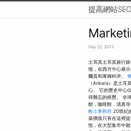
提高網站SE
Marketi
Sep 22, 2013
土耳其土耳其旅行旅
憶，在西方中心展
爾貢和庫姆科伊。
（Ankara）是土
心。 它的歷史中心
得難忘的經歷。 全
館，咖啡館，清真
帳士事務所
20世紀
築價值只有在這裡提
悅，在大型集市中散步