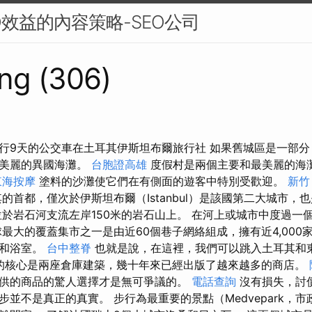
O效益的內容策略-SEO公司
ng (306)
行9天的公交車在土耳其伊斯坦布爾旅行社 如果舊城區是一部
示美麗的異國海灘。
台胞證高雄
度假村是兩個主要和最美麗的海
東海按摩
塗料的沙灘使它們在有側面的遊客中特別受歡迎。
新竹
耳其的首都，僅次於伊斯坦布爾（Istanbul）是該國第二大城市
位於岩石河支流左岸150米的岩石山上。 在河上或城市中度過一
球最大的覆蓋集市之一是由近60個巷子網絡組成，擁有近4,000
寺和浴室。
台中整脊
也就是說，在這裡，我們可以跳入土耳其和
的核心是兩座倉庫建築，幾十年來已經出版了越來越多的商店。
供的商品的驚人選擇才是無可爭議的。
電話查詢
沒有損失，討
並不是真正的真實。 步行為最重要的景點（Medvepark，