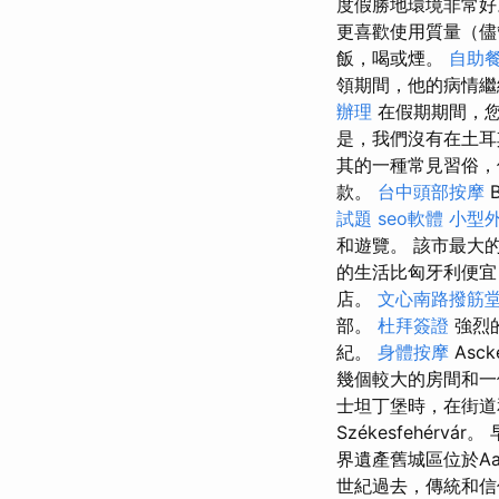
度假勝地環境非常
更喜歡使用質量（儘
飯，喝或煙。
自助
領期間，他的病情
辦理
在假期期間，
是，我們沒有在土耳其
其的一種常見習俗，
款。
台中頭部按摩
試題
seo軟體
小型
和遊覽。 該市最大
的生活比匈牙利便
店。
文心南路撥筋
部。
杜拜簽證
強烈
紀。
身體按摩
Asc
幾個較大的房間和
士坦丁堡時，在街道
Székesfehér
界遺產舊城區位於A
世紀過去，傳統和