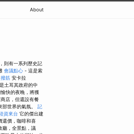
About
分，則有一系列歷史記
灘
會議點心
- 這是索
 撥筋
安卡拉
，也是土耳其政府的中
個愉快的夜晚，將獲
家商店，但還設有餐
東部世界的氣氛。
記
陸資來台
它的傑出建
價還價，咖啡和喜
市政廳，全景點，議