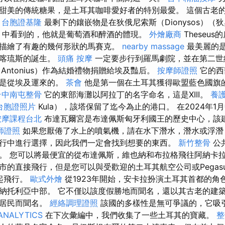
甜美的傳統糖果，是土耳其咖啡愛好者的特別最愛。 這個古老
。
台胞證基隆
最剩下的鑲嵌物是在狄俄尼索斯（Dionysos）（
之屋）中看到的，他就是葡萄酒和醉酒的體現。
外燴廠商
Theseu
描繪了有趣的幾何形狀的馬賽克。
nearby massage
最美麗的
阿喀琉斯的誕生。
頭痛 按摩
一定要步行到羅馬劇院，並在第二世
Antonius）作為結婚禮物捐贈給埃及豔后。
按摩師證照
它的西
奇是從埃及運來的。
茶會
他是第一個在土耳其獲得歐盟藍色國旗
台中南屯整骨
它的東部海灘以阿拉丁的名字命名，這是XIII。
養
台胞證照片
Kula），該塔保留了迄今為止的港口。 在2024年
按摩課程台北
布達瓦爾宮是布達佩斯匈牙利國王的歷史中心，該
師證照
如果您厭倦了水上的噴氣機，請在水下潛水，潛水或浮
行中進行選擇，因此我們一定會找到想要的東西。
新竹整骨
公
。 您可以將最便宜的從布達佩斯，維也納和布拉格飛往阿納卡
市的直接飛行，但是您可以與受歡迎的土耳其航空公司或Pegas
一起飛行。
歐式外燴
從1923年開始，安卡拉扮演土耳其首都的角
納托利亞中部。 它不僅以該度假勝地而聞名，還以其古老的建
的居民而聞名。
經絡調理證照
該國的多樣性是無可爭議的，它吸
ANALYTICS
在下次彙編中，我們收集了一些土耳其的寶藏。
整