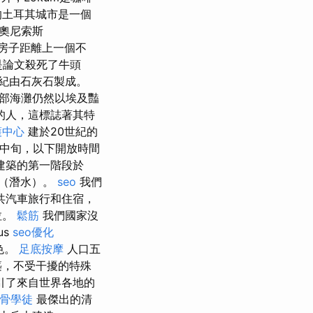
的土耳其城市是一個
狄奧尼索斯
s的房子距離上一個不
是論文殺死了牛頭
紀由石灰石製成。
部海灘仍然以埃及豔
的人，這標誌著其特
護中心
建於20世紀的
1月中旬，以下開放時間
建築的第一階段於
潛（潛水）。
seo
我們
共汽車旅行和住宿，
拉。
鬆筋
我們國家沒
us
seo優化
色。
足底按摩
人口五
築，不受干擾的特殊
引了來自世界各地的
骨學徒
最傑出的清