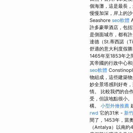
個海灘，這是最長，最
慢慢加深，岸上的沙
Seashore
seo軟體
許多豪華酒店，包括
是側面城市，都有許
達德（St.蒂西諾（T
舒適的意大利度假勝地
1465年至185
其帝國的行政中心
seo軟體
Consti
物組成，這些建築物
妙全景塔感到好奇，
情。 比較我們的合
受，但該地點很小。 
構。
小型外燴推薦
rwd
它的31米 -
新
間了，1453年，當
（Antalya）以