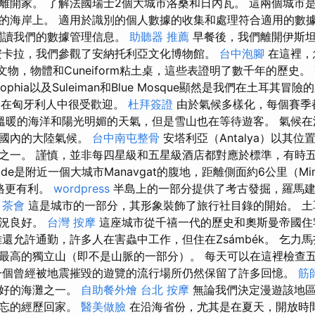
離開家。 了解法國瑞士2個大城市洛桑和日內瓦。 這兩個城市
的海岸上。 適用於識別的個人數據的收集和處理符合適用的數
閱讀我們的數據管理信息。
助聽器 推薦
早餐後，我們離開伊斯坦
卡拉，我們參觀了安納托利亞文化博物館。
台中泡腳
在這裡，您
和其他文物，物體和Cuneiform粘土桌，這些表證明了數千年的歷史。 T
a Sophia以及Suleiman和Blue Mosque顯然是我們在土耳其
ra）在匈牙利人中很受歡迎。
杜拜簽證
由於氣候多樣化，每個賽季
溫暖的海洋和陽光明媚的天氣，但是雪山也在等待遊客。 氣候在
是國內的大陸氣候。
台中南屯整骨
安塔利亞（Antalya）以其
之一。 謹慎，並非每四星級和五星級酒店都對應於標準，有時
e是附近一個大城市Manavgat的腹地，距離側面約6公里（Minibu
價格更有利。
wordpress
半島上的一部分提供了考古發掘，羅馬建
。
茶會
這是城市的一部分，其形象裝飾了旅行社目錄的開始。 土耳其人
狀況良好。
台灣 按摩
這座城市從千禧一代的歷史和奧斯曼帝國住
離還允許通勤，許多人在害蟲中工作，但住在Zsámbék。 乞力
最高的獨立山（即不是山脈的一部分）。 每天可以在這裡檢查
一個曾經被地震摧毀的遊覽的流行場所仍然保留了許多回憶。
筋
最好的海灘之一。
自助餐外燴
台北 按摩
無論我們決定漫遊該地區
難忘的經歷回家。
醫美做臉
在沿海省份，尤其是在夏天，開放時