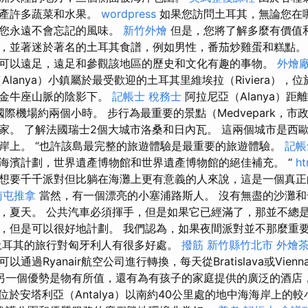
生產許多蔬菜和水果。
wordpress
如果您訪問土耳其，無論您在
得您永遠不會忘記的風味。
新竹外燴
但是，您將了解多麼有價值
，並著迷於著名的土耳其食譜，例如男性，番茄炒雞蛋和糕點。
可以遠足，遠足和參觀該地區的歷史和文化有趣的事物。
外燴
Alanya）小鎮屬於最受歡迎的土耳其里維埃拉（Riviera），
的金牛座山脈的陰影下。
記帳士 稅務士
阿拉尼亞（Alanya）距
近的國際機場約兩個小時。 步行為最重要的景點（Medvepark，
家。 了解法國瑞士2個大城市洛桑和日內瓦。 這兩個城市是西
岸上。 “也許該島最完整的旅遊體驗是最重要的旅遊體驗。
記帳
海濱計劃，世界遺產博物館和世界遺產博物館的絕佳補充。 “
ht
想要千千派對但比躺在海灘上更有意義的人來說，這是一個真正
南屯推拿
當然，有一個漂亮的小塞浦路斯人。 沒有無盡的沙灘和
，夏天。 公共汽車必須揮手，但是如果它已經滿了，那並不總是
，但是可以很好地計劃。 我們認為，如果夜間派對並不那麼重
。 去土耳其的旅行對匈牙利人有很多好處。
撥筋 新竹縣竹北市
外燴
過Ryanair航空公司進行轉換，每天從Bratislava或Vienna
另一個優勢是物有所值，還有為有孩子的家庭提供的廣泛的酒店
是位於安塔利亞（Antalya）以南約40公里處的地中海海岸上的