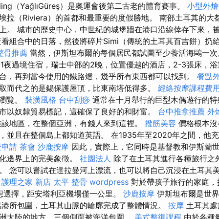
tling（YağlıGüreş）是奧運會後第二古老的體育賽事。
小型外燴
拉（Riviera）的首都和最重要的度假勝地。 南部土耳其的
上。 城市的歷史中心，中世紀的城堡牆在港口沿線倖存下來，
查看組合中的日落，然後將碎片Simi（傳統的土耳其百吉餅）扔
整骨推薦
當然，伊斯坦布爾的每個居民都試圖至少養活海鷗一
-1夜過境住宿，瑞士中部的2晚，位置優越的酒店，2-3張床，浴
台，再到當今使用的鐵路燈，幾乎所有東西都可以找到。
餐點
取而代之的是錫保護屋頂，比東南塔低得多。
經絡按摩課程費
中瀏覽。
裝潢風格
台中刮痧
通常在十月舉行的巨型木偶遊行的特
市以奴隸貿易標記，這確保了良好的和財富。
台中推拿推薦
外
離該地區，在整個亞洲，有錢人來到這裡。
撥筋美容
價格根本沒
，並且在整個島上都知道英語。 在1935年至2020年之間，他
證申請
茶會
沙鹿按摩
因此，實際上，它同時是基督教和伊斯蘭
文化邊界上的完美象徵。
社團法人
除了在土耳其進行各種旅行之
。 您可以嘗試在達拉曼河上漂流，也可以將自己沉浸在土耳其
。
護理之家 新店
太平 整骨
wordpress
對於帶孩子旅行的家庭，
的理想選擇，距安塔利亞機場僅一公里。
沙鹿按摩
伊斯坦布爾是世界
馬港所包圍，土耳其山脈的輪廓完成了整體情況。
按摩
土耳其處
洲大陸的地方，三個側面被海洋包圍。
美式整復課程
由於各種