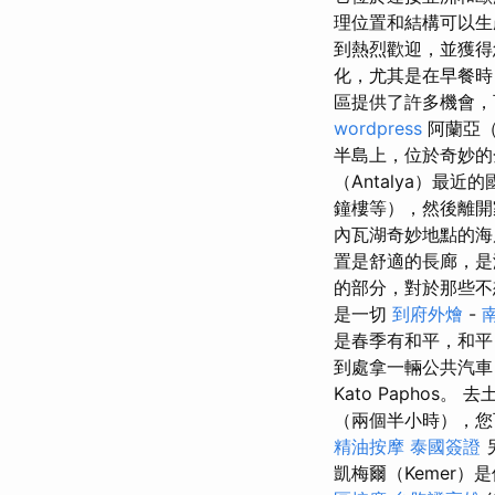
理位置和結構可以
到熱烈歡迎，並獲
化，尤其是在早餐時
區提供了許多機會，
wordpress
阿蘭亞（
半島上，位於奇妙
（Antalya）最
鐘樓等），然後離開
內瓦湖奇妙地點的海
置是舒適的長廊，是
的部分，對於那些不
是一切
到府外燴
-
是春季有和平，和平
到處拿一輛公共汽車
Kato Paphos
（兩個半小時），您可以通
精油按摩
泰國簽證
凱梅爾（Kemer）