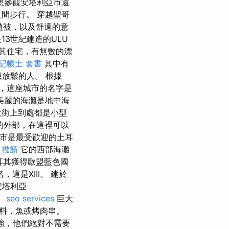
想參觀安塔利亞市還
間步行。 穿越聖哥
植被，以及舒適的意
13世紀建造的ULU
其住宅，有無數的漂
記帳士 套書
其中有
想放鬆的人。 根據
，這座城市的名字是
美麗的海灘是地中海
大街上到處都是小型
e的外部，在這裡可以
的城市是最受歡迎的土耳
 撥筋
它的西部海灘
耳其獲得歐盟藍色國
這是XIII。 建於
安塔利亞
。
seo services
巨大
料，魚或烤肉串。
增強，他們絕對不需要