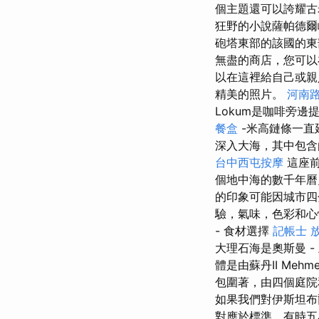
個主題還可以誇耀古
狂野的小說薩帕德爾峽
砲塔東部的該國的東
無盡的商店，您可以
以在這裡給自己或
精美的照片。
河南
Lokum是咖啡旁
餐盒
-米高鏈條一直
深入大海，其中包含由著
台中西屯按摩
這座前
個地中海的數千年
的印象可能因城市
驗，氣味，色彩和心
- 食材選擇
記帳士 
大理石海是奧斯曼 
體是由蘇丹II Mehm
包圍著，由四個庭院
如果我們對伊斯坦布
對應於標準，有時五星