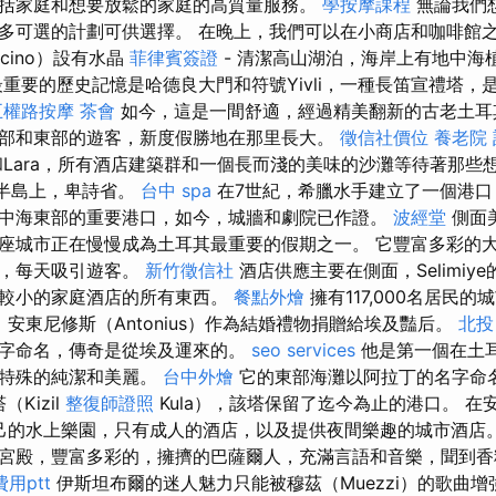
括家庭和想要放鬆的家庭的高質量服務。
學按摩課程
無論我們
多可選的計劃可供選擇。 在晚上，我們可以在小商店和咖啡館之
icino）設有水晶
菲律賓簽證
- 清潔高山湖泊，海岸上有地中海
重要的歷史記憶是哈德良大門和符號Yivli，一種長笛宣禮塔，是
五權路按摩
茶會
如今，這是一間舒適，經過精美翻新的古老土耳
部和東部的遊客，新度假勝地在那里長大。
徵信社價位
養老院
和Lara，所有酒店建築群和一個長而淺的美味的沙灘等待著那些
，在半島上，卑詩省。
台中 spa
在7世紀，希臘水手建立了一個港口
中海東部的重要港口，如今，城牆和劇院已作證。
波經堂
側面
座城市正在慢慢成為土耳其最重要的假期之一。 它豐富多彩的
館，每天吸引遊客。
新竹徵信社
酒店供應主要在側面，Selimiy
和較小的家庭酒店的所有東西。
餐點外燴
擁有117,000名居民
，安東尼修斯（Antonius）作為結婚禮物捐贈給埃及豔后。
北投
字命名，傳奇是從埃及運來的。
seo services
他是第一個在土
其特殊的純潔和美麗。
台中外燴
它的東部海灘以阿拉丁的名字命名，
Kizil
整復師證照
Kula），該塔保留了迄今為止的港口。 在
，有自己的水上樂園，只有成人的酒店，以及提供夜間樂趣的城市酒店
宮殿，豐富多彩的，擁擠的巴薩爾人，充滿言語和音樂，聞到香
用ptt
伊斯坦布爾的迷人魅力只能被穆茲（Muezzi）的歌曲