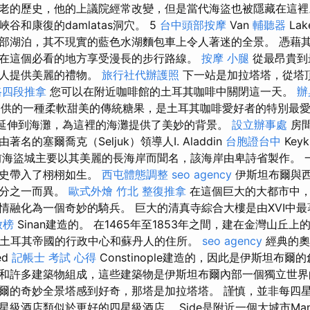
老的歷史，他的上議院經常改變，但是當代海盜也被隱藏在這裡
谷和康復的damlatas洞穴。 5
台中頭部按摩
Van
輔聽器
Lak
部湖泊，其不現實的藍色水湖麵包車上令人著迷的全景。 憑藉
在這個必看的地方享受漫長的步行路線。
按摩 小腿
從最昂貴到
親人提供美麗的禮物。
旅行社代辦護照
下一站是加拉塔塔，從塔
路四段推拿
您可以在附近咖啡館的土耳其咖啡中關閉這一天。
辦
邊提供的一種柔軟甜美的傳統糖果，是土耳其咖啡愛好者的特別最愛。
延伸到海灘，為這裡的海灘提供了美妙的背景。
設立辦事處
房間
名的塞爾喬克（Seljuk）領導人I. Aladdin
台胞證台中
Key
海盜城主要以其美麗的長海岸而聞名，該海岸由卑詩省製作。 
曆史帶入了栩栩如生。
西屯體態調整
seo agency
伊斯坦布爾與
四分之一而異。
歐式外燴
竹北 整復推拿
在這個巨大的大都市中，
情融化為一個奇妙的騎兵。 巨大的清真寺綜合大樓是由XVI中最著
放榜
Sinan建造的。 在1465年至1853年之間，建在金灣山丘
- 土耳其帝國的行政中心和蘇丹人的住所。
seo agency
經典的奧
ed
記帳士 考試 心得
Constinople建造的，因此是伊斯坦布爾
和許多建築物組成，這些建築物是伊斯坦布爾內部一個獨立世
爾的奇妙全景塔感到好奇，那塔是加拉塔塔。 謹慎，並非每四
級酒店類似於更好的四星級酒店。 Side是附近一個大城市Man