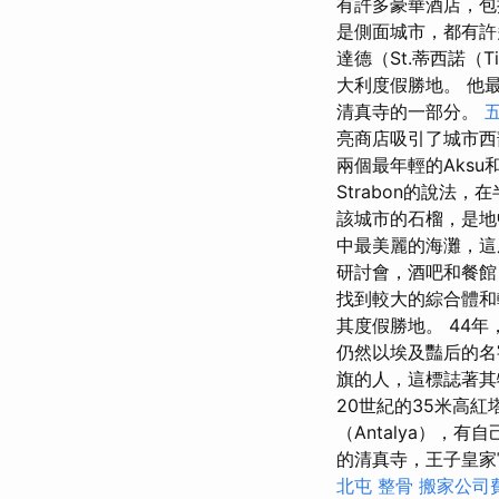
有許多豪華酒店，包
是側面城市，都有許
達德（St.蒂西諾（T
大利度假勝地。 他最
清真寺的一部分。
亮商店吸引了城市西
兩個最年輕的Aksu
Strabon的說法
該城市的石榴，是地
中最美麗的海灘，這
研討會，酒吧和餐
找到較大的綜合體
其度假勝地。 44年
仍然以埃及豔后的名
旗的人，這標誌著
20世紀的35米高紅塔（
（Antalya）
的清真寺，王子皇家
北屯 整骨
搬家公司費