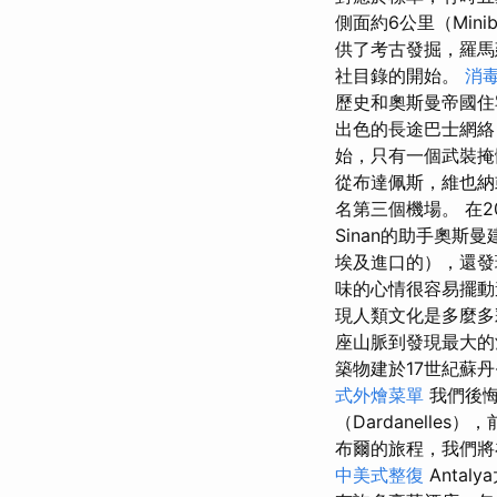
側面約6公里（Minibu
供了考古發掘，羅馬
社目錄的開始。
消
歷史和奧斯曼帝國住宅
出色的長途巴士網
始，只有一個武裝掩
從布達佩斯，維也納或
名第三個機場。 在
Sinan的助手奧斯
埃及進口的），還發
味的心情很容易擺動
現人類文化是多麼多
座山脈到發現最大的
築物建於17世紀蘇
式外燴菜單
我們後
（Dardanelles
布爾的旅程，我們將在
中美式整復
Anta