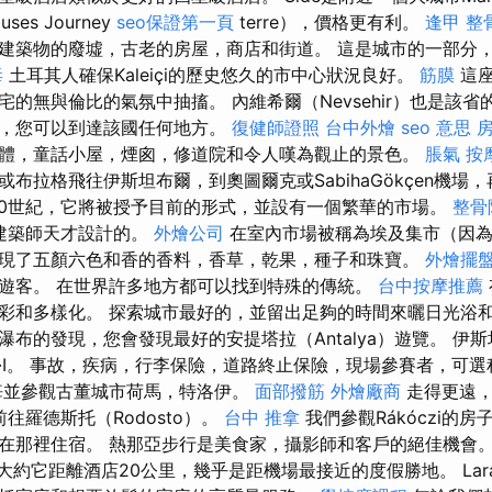
ses Journey
seo保證第一頁
terre），價格更有利。
逢甲 整
建築物的廢墟，古老的房屋，商店和街道。 這是城市的一部分
毒
土耳其人確保Kaleiçi的歷史悠久的市中心狀況良好。
筋膜
這座
的無與倫比的氣氛中抽搐。 內維希爾（Nevsehir）也是該
絡，您可以到達該國任何地方。
復健師證照
台中外燴
seo 意思
體，童話小屋，煙囪，修道院和令人嘆為觀止的景色。
脹氣 按
布拉格飛往伊斯坦布爾，到奧圖爾克或SabihaGökçen機場，
20世紀，它將被授予目前的形式，並設有一個繁華的市場。
整骨
曼建築師天才設計的。
外燴公司
在室內市場被稱為埃及集市（因為
現了五顏六色和香的香料，香草，乾果，種子和珠寶。
外燴擺
遊客。 在世界許多地方都可以找到特殊的傳統。
台中按摩推薦
彩和多樣化。 探索城市最好的，並留出足夠的時間來曬日光浴和
瀑布的發現，您會發現最好的安提塔拉（Antalya）遊覽。 伊
丹·I。 事故，疾病，行李保險，道路終止保險，現場參賽者，可
悔並參觀古董城市荷馬，特洛伊。
面部撥筋
外燴廠商
走得更遠，
），前往羅德斯托（Rodosto）。
台中 推拿
我們參觀Rákóczi的
那裡住宿。 熱那亞步行是美食家，攝影師和客戶的絕佳機會。 Lara
lya大約它距離酒店20公里，幾乎是距機場最接近的度假勝地。 Lar