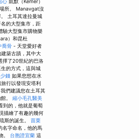
點心
凱默（Kemer）
 Manavgat沒
。 土耳其達拉曼城
著名的大型集市，距
體驗大型集市購物樂
ara）和昆杜
中喬骨
- 天堂愛好者
的建築古蹟，其中大
選擇了20世紀的巴洛
誕生的方式，這與城
多少錢
如果您想在水
船旅行以發現安塔利
我們建議您在土耳其
物館。
縮小毛孔醫美
中看到的，他就是葡萄
發現描繪了有趣的幾何
喀琉斯的誕生。
苗栗
的名字命名，他的馬
禮物。
台胞證宜蘭
這