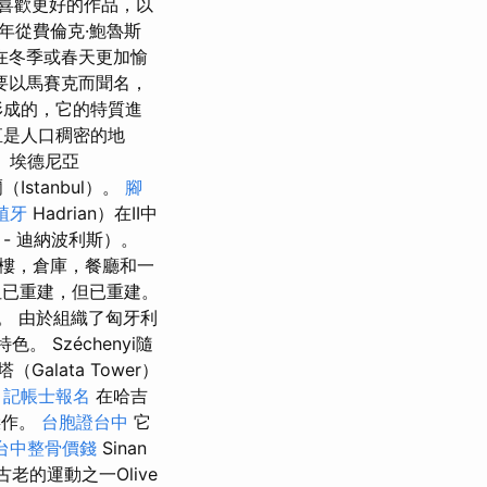
喜歡更好的作品，以
1年從費倫克·鮑魯斯
公園在冬季或春天更加愉
要以馬賽克而聞名，
形成的，它的特質進
直是人口稠密的地
 埃德尼亞
Istanbul）。
腳
植牙
Hadrian）在II中
- 迪納波利斯）。
樓，倉庫，餐廳和一
但已重建，但已重建。
。 由於組織了匈牙利
 Széchenyi隨
Galata Tower）
。
記帳士報名
在哈吉
傑作。
台胞證台中
它
台中整骨價錢
Sinan
老的運動之一Olive