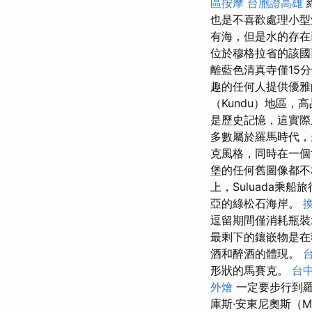
區按摩
台胞證高雄
也是不喜歡處理小型
有海，但是水的存在
位於穆格拉省的該國
離藍色清真寺僅15
趣的任何人提供優雅
（Kundu）地區
是歷史記憶，這實際
多數屬於羅馬時代，
克風格，同時在一個
堡的任何舊圖像都不相
上，Suluada乘
亞的綠松石海岸。
逗留期間僅消耗瓶裝
最剩下的鑲嵌物是在狄
酒和醉酒的體現。
台
形狀的馬賽克。
台中
外燴
一定要步行到羅
庫斯·安東尼奧斯（Ma