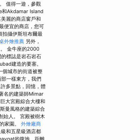
。 值得一遊，參觀
e和Akdamar Island
其美麗的商店窗戶和
最便宜的商店，您可
頂拍攝伊斯坦布爾最
桌外燴推薦
另外，
 金牛座的2000
的標誌是岩石岩石
kubad建造的要塞。
一個城市的街道被整
西部一樣東方，我們
許多景點，回憶，體
名的建築師Mimar
上的巨大宮殿綜合大樓和
斯曼風格的建築綜合
的創始人。 宮殿被樹木
界的家園。
外燴廠商
星級和五星級酒店都
avgat的腹地，距離