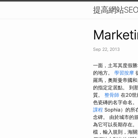
提高網站SE
Marketi
Sep 22, 2013
一面，土耳其度假勝
的地方。
學習按摩
羅馬，奧斯曼帝國
的指定定居點。 到那
質。
整骨師
在20
色瓷磚的名字命名
課程
Sophia）
念碑。 由於城市的
為它可以長期存在。
檔，輸入規則，海關