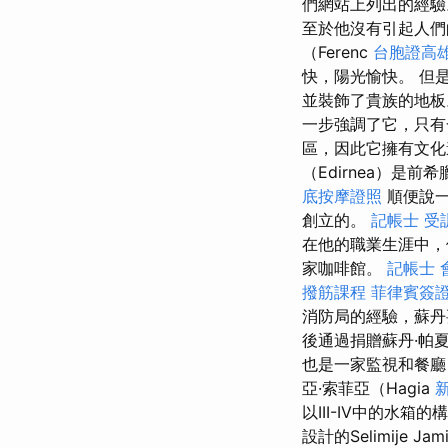
們網站上列出的經驗
至於他沒有引起人
（Ferenc
台胞證高
快，陽光愉快。 但
並裝飾了貴族的地板
一步強調了它，只有
區，因此它擁有文化
（Edirnea）是前希
底按摩證照
順便說一
創立的。
記帳士 受
在他的職業生涯中，
家咖啡館。
記帳士 
撥筋課程
菲律賓簽
消防局的經驗，蘇丹要
後通過捐贈蘇丹·帕夏（
也是一家監視和餐廳
亞·索菲亞（Hagia
以III-IV中的水
設計的Selimije