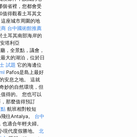
哪個省裡，您都會受
和值得觀看土耳其文
 這座城市周圍的地
廠商
台中國術館推薦
位於土耳其南部海岸的
離安塔利亞
市政廳，全景點，議會，
歐最大的湖泊，位於日
士 試題
它的海邊位
ml
Pafos是島上最好
的安息之地。 這就
奇妙的自然環境，但
值得的。 您也可以
要，那麼值得預訂
茶點
航班相對較短
飛往Antalya。
台中
，也適合年輕夫婦。
較小現代度假勝地。
北