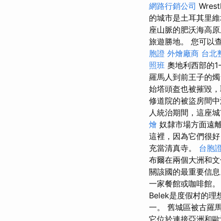
網路行銷公司
Wres
的城市是土耳其里維埃
座山脈的肥沃海高原
旅遊勝地。 您可以
胞證
外燴廠商
台北
照班
奧地利西部的1
羅馬人到前王子的燭
始塔頭盔也被摧毀，
修道院的被盜房間
人統治期間，這座城
燴
奴隸市場方面遠
這裡，因為它們很好
充當清真寺。
台胞
布爾在兩個大洲和
關該國的最重要信息
一家餐館或咖啡館
Belek是度假村
一。 舊城區被古羅
它位於連接亞洲和歐