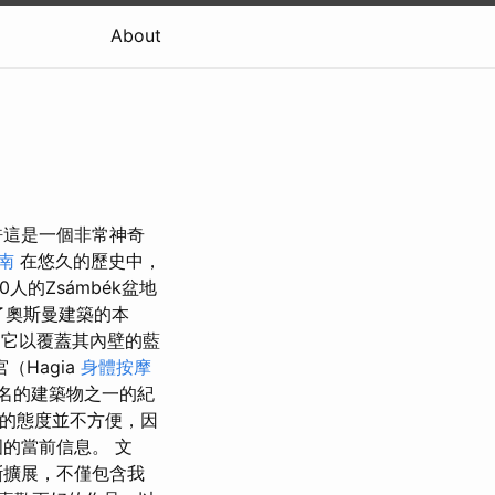
About
許這是一個非常神奇
南
在悠久的歷史中，
0人的Zsámbék盆地
了奧斯曼建築的本
 它以覆蓋其內壁的藍
Hagia
身體按摩
著名的建築物之一的紀
”的態度並不方便，因
的當前信息。 文
斷擴展，不僅包含我