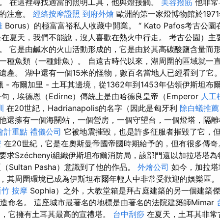
。 在這裡尋找適當的照明工具，他與燈接觸。
美容撥筋
他非常
們的注意。
經絡按摩證照
到府外燴
歐洲的第一家燈博物館於197
雄
Borus）的極富富裕私人收藏中開業。 “ Kato Pafos考古
是在夏天，我們不能說，沒人喜歡在熱火中行走。 考古公園）主
。 它是由鹹水的火山活動形成的，它是由於其高碳酸鹽含量而
一種魚類（一種鯡魚）。 自遠古時代以來，湖周圍的區域就一
遺產。 湖中還有一個15米的怪物，數百名當地人已經看到了它。
臘 - 布爾加里 - 土耳其邊境，從1362年到1453年佔領伊斯坦布爾（
句，埃德恩（Edirne）傳統上是由哈德良皇帝（Emperor
人工
訓
在20世紀，Hadrianapolis的名字（因此是匈牙利
除白蟻推薦
他還擁有一個海關站，一個營房，一個守望台，一個燈塔，隔離
會計重點
禮儀公司
它被地震摧毀，也是許多征服者摧毀了它，
證
在20世紀，它是在奧斯曼帝國帝國時期給予的，但有很多傳奇
求Széchenyi組織伊斯坦布爾消防局，該部門還以加拉塔塔為特色。
Sultan Pasha）意識到了他的作品。
外燴公司
如今，加拉塔塔（
，其周圍環境已成為伊斯坦布爾年輕人中非常受歡迎的娛樂區
新竹 按摩
Sophia）之外，大教堂箱是拜占庭建築的另一個建築
箱的構造命名。 這座城市最著名的地標是由著名的法院建築師Mimar
 Jami，它擁有土耳其最高的宣禮塔。
台中刮痧
在夏天，土耳其非常古