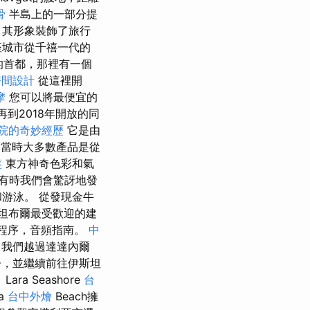
骨
半島上的一部分提
，其形象裝飾了旅行
城市從千禧一代的
省的首都，那裡有一個
房間設計
從這裡開
摩
您可以將最便宜的
再到2018年開放的同
院的奇妙經歷
它是由
當時大多數產品是從
盤
東方神奇色彩和氣
有時我們會驚訝地發
游泳。 從發現金牛
斯坦布爾最受歡迎的建
選程序，音頻指南。
中
我們越過達達內爾
房子，並繼續前往伊斯坦
 Seashore
台
a
台中外燴
Beach擁