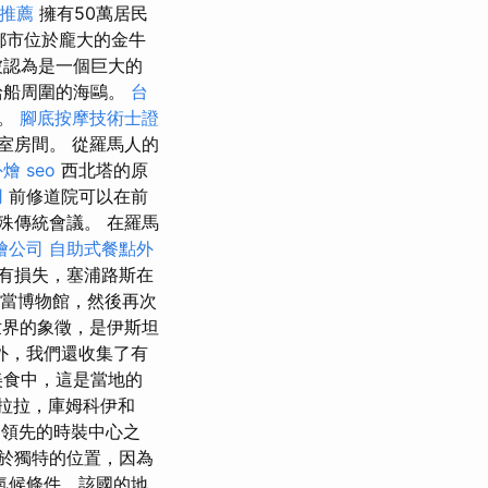
推薦
擁有50萬居民
大都市位於龐大的金牛
被認為是一個巨大的
給船周圍的海鷗。
台
次。
腳底按摩技術士證
室房間。 從羅馬人的
外燴
seo
西北塔的原
用
前修道院可以在前
殊傳統會議。 在羅馬
燴公司
自助式餐點外
有損失，塞浦路斯在
充當博物館，然後再次
世界的象徵，是伊斯坦
外，我們還收集了有
美食中，這是當地的
拉拉，庫姆科伊和
領先的時裝中心之
於獨特的位置，因為
氣候條件，該國的地