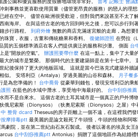
維護公園和優質服務的度假勝地環境非常好。
普考 記帳士
會議
沖刺事務並更喜歡使用質量（儘管更昂貴的服務）的戀人的理想場所。
已經在空中。 儘管在歐洲很受歡迎，但對我們來說甚至不太了解
西南海岸。 在與這些古老的地方回到時光之後，您可以步行到
分鐘步行路程。
到府外燴
無數的商店充滿迷宮般的走廊，為想要
的珠寶，衣服，古董和傳統糖果和香料。
復健師證照
在勞拉（L
，高品質的五個標準酒店在客人們提供廣泛的服務和沙灘。 側面
台
上是“開放的空氣”。
辦護照要帶什麼
在這一點上，集中了大量
最大的城市是繁榮。 那個時代的主要建築師是在第十七章中。 
世紀後保持了更大的地板區域。 這就是當今巴洛克式建築外牆
似。 安塔利亞（Antalya）穿過美麗的山谷和森林。
月子餐
船旅行是為您準備的！
台中喬骨
從豪華到錢包，發現安塔利亞的乘
換護照
在藍色的水域中潛水，享受地中海最好的。
台中刮痧推薦
水而不是自來水。 這個古老的土耳其城市是一個真正的戶外博
俄尼索斯（Dionysos）（狄奧尼索斯（Dionysos）之屋）
中 整骨 dcard
Theseus的房子距離上一個不遠，在這裡我們
按摩排毒ptt
最美麗的是論文殺死了牛頭怪，牛頭的怪物和阿
馬劇院，並在第二世紀由石灰石製成。 後者以著名的埃及女王
rcus
台中刮痧推薦ptt
Antonius）捐贈了這個地區作為結婚