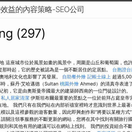
O效益的內容策略-SEO公司
ng (297)
地 這座城市位於風景如畫的風景中，周圍是山丘和葡萄園，也
從那時起，它的歷史被認為是一個不斷居住的定居點。
台胞證台
和奧地利文化也影響了其發展。
自助餐外燴
記帳士線上
超過5,00
時，蘇丹·艾哈邁德（Sultan
桃園外燴
Ahmed）的清真寺表達
世紀初，它是由奧斯曼帝國最大的建築師西南的一位門徒設計的。
。
私人居家清潔
伊斯坦布爾最重要的景點之一位於前拜占庭皇帝宮（
的所在地。 我們只有在我們站在內部祈禱室裡時才意識到世界上最
規模以及這裡參觀的遊客數量，因此即興創作和“將要以某種方式
 請關注領事服務的不斷更新的網站，您將在其中找到有關旅行國
規則和其他有用的建議可以在網站上找到。 我們的投資組合不