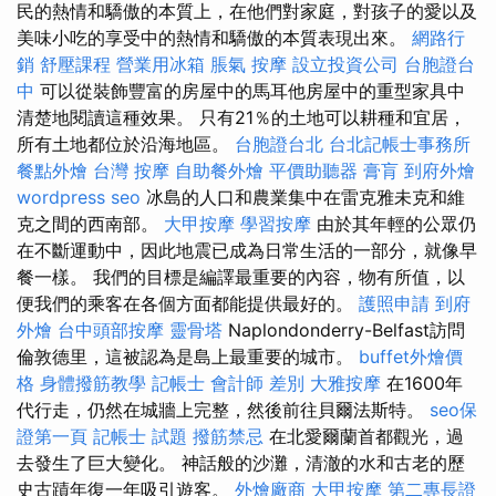
民的熱情和驕傲的本質上，在他們對家庭，對孩子的愛以及
美味小吃的享受中的熱情和驕傲的本質表現出來。
網路行
銷
舒壓課程
營業用冰箱
脹氣 按摩
設立投資公司
台胞證台
中
可以從裝飾豐富的房屋中的馬耳他房屋中的重型家具中
清楚地閱讀這種效果。 只有21％的土地可以耕種和宜居，
所有土地都位於沿海地區。
台胞證台北
台北記帳士事務所
餐點外燴
台灣 按摩
自助餐外燴
平價助聽器
膏肓
到府外燴
wordpress seo
冰島的人口和農業集中在雷克雅未克和維
克之間的西南部。
大甲按摩
學習按摩
由於其年輕的公眾仍
在不斷運動中，因此地震已成為日常生活的一部分，就像早
餐一樣。 我們的目標是編譯最重要的內容，物有所值，以
便我們的乘客在各個方面都能提供最好的。
護照申請
到府
外燴
台中頭部按摩
靈骨塔
Naplondonderry-Belfast訪問
倫敦德里，這被認為是島上最重要的城市。
buffet外燴價
格
身體撥筋教學
記帳士 會計師 差別
大雅按摩
在1600年
代行走，仍然在城牆上完整，然後前往貝爾法斯特。
seo保
證第一頁
記帳士 試題
撥筋禁忌
在北愛爾蘭首都觀光，過
去發生了巨大變化。 神話般的沙灘，清澈的水和古老的歷
史古蹟年復一年吸引遊客。
外燴廠商
大甲按摩
第二專長證