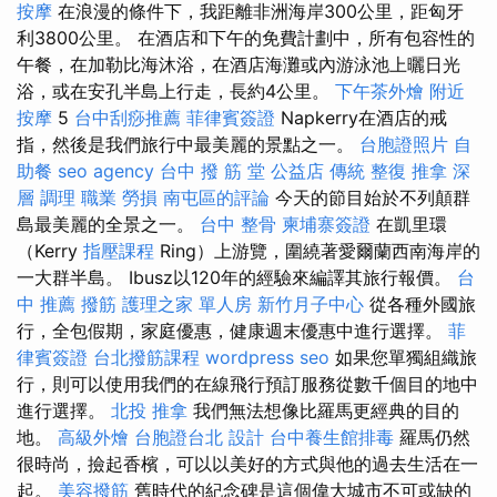
按摩
在浪漫的條件下，我距離非洲海岸300公里，距匈牙
利3800公里。 在酒店和下午的免費計劃中，所有包容性的
午餐，在加勒比海沐浴，在酒店海灘或內游泳池上曬日光
浴，或在安孔半島上行走，長約4公里。
下午茶外燴
附近
按摩
5
台中刮痧推薦
菲律賓簽證
Napkerry在酒店的戒
指，然後是我們旅行中最美麗的景點之一。
台胞證照片
自
助餐
seo agency
台中 撥 筋 堂 公益店 傳統 整復 推拿 深
層 調理 職業 勞損 南屯區的評論
今天的節目始於不列顛群
島最美麗的全景之一。
台中 整骨
柬埔寨簽證
在凱里環
（Kerry
指壓課程
Ring）上游覽，圍繞著愛爾蘭西南海岸的
一大群半島。 Ibusz以120年的經驗來編譯其旅行報價。
台
中 推薦 撥筋
護理之家 單人房
新竹月子中心
從各種外國旅
行，全包假期，家庭優惠，健康週末優惠中進行選擇。
菲
律賓簽證
台北撥筋課程
wordpress seo
如果您單獨組織旅
行，則可以使用我們的在線飛行預訂服務從數千個目的地中
進行選擇。
北投 推拿
我們無法想像比羅馬更經典的目的
地。
高級外燴
台胞證台北
設計
台中養生館排毒
羅馬仍然
很時尚，撿起香檳，可以以美好的方式與他的過去生活在一
起。
美容撥筋
舊時代的紀念碑是這個偉大城市不可或缺的