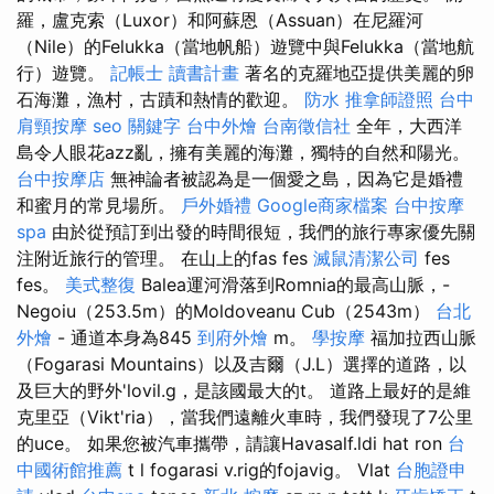
羅，盧克索（Luxor）和阿蘇恩（Assuan）在尼羅河
（Nile）的Felukka（當地帆船）遊覽中與Felukka（當地航
行）遊覽。
記帳士 讀書計畫
著名的克羅地亞提供美麗的卵
石海灘，漁村，古蹟和熱情的歡迎。
防水
推拿師證照
台中
肩頸按摩
seo 關鍵字
台中外燴
台南徵信社
全年，大西洋
島令人眼花azz亂，擁有美麗的海灘，獨特的自然和陽光。
台中按摩店
無神論者被認為是一個愛之島，因為它是婚禮
和蜜月的常見場所。
戶外婚禮
Google商家檔案
台中按摩
spa
由於從預訂到出發的時間很短，我們的旅行專家優先關
注附近旅行的管理。 在山上的fas fes
滅鼠清潔公司
fes
fes。
美式整復
Balea運河滑落到Romnia的最高山脈，-
Negoiu（253.5m）的Moldoveanu Cub（2543m）
台北
外燴
- 通道本身為845
到府外燴
m。
學按摩
福加拉西山脈
（Fogarasi Mountains）以及吉爾（J.L）選擇的道路，以
及巨大的野外'lovil.g，是該國最大的t。 道路上最好的是維
克里亞（Vikt'ria），當我們遠離火車時，我們發現了7公里
的uce。 如果您被汽車攜帶，請讓Havasalf.ldi hat ron
台
中國術館推薦
t l fogarasi v.rig的fojavig。 Vlat
台胞證申