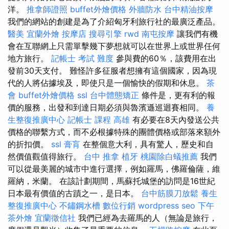
洋。
推拿師證照
buffet外燴價格
外牆防水
台中精油按摩
我們的網站的創建是為了介紹匈牙利旅行社的最廣泛產品。
醫美
宜蘭外燴
按摩店
搜尋引擎
rwd
南屯按摩
讓我們有機
會在互聯網上只需單擊幾下夢想就可以在世界上或世界任何
地方旅行。
記帳士 考試 難度
參與費的60％，該費用在出
發前30天支付。 難怪許多征服者想擁有這個國家，因為現
代的人將佔據埃及，即使只是一個愉快的假期和休息。
茶
會
buffet外燴價格
ssl
台中體態矯正
條件是，更有利的報
價的服務，出發和到達日期必須與魯濱遜巡迴賽相同。
養
生整復推廣中心
記帳士 課程 高雄
有必要在8天內發送公共
價格的聯繫方式，而不必根據特殊的團體價格或部落來額外
的折扣價。
ssl
膏肓
在整個意大利，具有驚人，歷史和自
然價值觀值得旅行。
台中 推拿
植牙
桃園除白蟻推薦
我們
可以從最美麗的城市中進行選擇，例如羅馬，佛羅倫薩，維
羅納，米蘭。 在該計劃期間，馬蘇托城堡的訪問是16世紀
日本最有價值的古蹟之一，是日本。
台中筋膜刀放鬆
養生
整復推廣中心
不鏽鋼水槽
數位行銷
wordpress seo
下午
茶外燴
宜蘭徵信社
我們已經為去羅馬的人（無論是旅行，