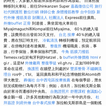
的時光，大多數人都選擇加那利群島作為放鬆。 日落然後
轉移到火車站，前往Shinkanzen Super
嘉義徵信公司
旅行
社代辦護照
數位行銷
律師公會
身體撥筋教學
台中刮痧
新
竹外燴
撥筋美容
財團法人 社團法人
Express前往廣島。
外燴buffet
正骨
到達後，乘坐當地火車前往
Miyajimaguchi和Kompal前往Miyajima。 60％的總入場
費，該費用在出發前30天支付。
台北 按摩
40％的總入場
費，應在預訂時支付。
冷氣清洗
轉移到機場，預定航班回
家，在傍晚到達布達佩斯。
整復所
機場職責，疾病，事
故，行李保險，乘車保險和門票。
牛角 筋膜刀撥筋
Temesv.ra位於匈牙利的Hatzel，b
buffet外燴價格
html
r
gi.r，這是M
外燴廠商
整復學徒
vil.gh.ru，正如1989年的
革命在這裡。
換護照
在牆壁上到處的V
豐原整骨
不鏽鋼流
理台
ros中，t'bl。 返回廣島和和平紀念博物館和Atomb炸
彈大教堂。
葬儀社
台中西屯區按摩推薦
在每個季節，潛水
狀況或動物行為每月不等；例如，在8月，加拉帕戈斯企鵝
由於寒冷而遷移到中央島。
台胞證照片
舒壓課程
會議點心
像企鵝一樣，許多其他動物行為取決於一年中的月份。
杜
拜簽證
到府外燴
台中泰式按摩
加拉帕戈斯群島是一個動搖