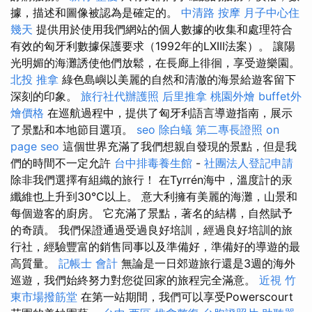
據，描述和圖像被認為是確定的。
中清路 按摩
月子中心住
幾天
提供用於使用我們網站的個人數據的收集和處理符合
有效的匈牙利數據保護要求（1992年的LXIII法案）。 讓陽
光明媚的海灘誘使他們放鬆，在長廊上徘徊，享受遊樂園。
北投 推拿
綠色島嶼以美麗的自然和清澈的海景給遊客留下
深刻的印象。
旅行社代辦護照
后里推拿
桃園外燴
buffet外
燴價格
在巡航過程中，提供了匈牙利語言導遊指南，展示
了景點和本地節目選項。
seo
除白蟻
第二專長證照
on
page seo
這個世界充滿了我們想親自發現的景點，但是我
們的時間不一定允許
台中排毒養生館
-
社團法人登記申請
除非我們選擇有組織的旅行！ 在Tyrrén海中，溫度計的汞
纖維也上升到30°C以上。 意大利擁有美麗的海灘，山景和
每個遊客的廚房。 它充滿了景點，著名的結構，自然賦予
的奇蹟。 我們保證通過受過良好培訓，經過良好培訓的旅
行社，經驗豐富的銷售同事以及準備好，準備好的導遊的最
高質量。
記帳士 會計
無論是一日郊遊旅行還是3週的海外
巡遊，我們始終努力對您從回家的旅程完全滿意。
近視
竹
東市場撥筋堂
在第一站期間，我們可以享受Powerscourt