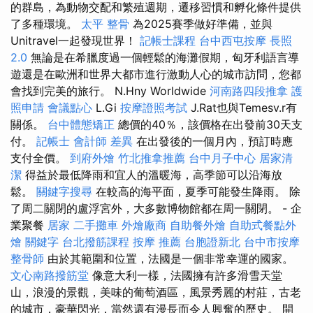
的群島，為動物交配和繁殖週期，遷移習慣和孵化條件提供
了多種環境。
太平 整骨
為2025賽季做好準備，並與
Unitravel一起發現世界！
記帳士課程
台中西屯按摩
長照
2.0
無論是在希臘度過一個輕鬆的海灘假期，匈牙利語言導
遊還是在歐洲和世界大都市進行激動人心的城市訪問，您都
會找到完美的旅行。 N.Hny Worldwide
河南路四段推拿
護
照申請
會議點心
L.Gi
按摩證照考試
J.Rat也與Temesv.r有
關係。
台中體態矯正
總價的40％，該價格在出發前30天支
付。
記帳士 會計師 差異
在出發後的一個月內，預訂時應
支付全價。
到府外燴
竹北推拿推薦
台中月子中心
居家清
潔
得益於最低降雨和宜人的溫暖海，高季節可以沿海放
鬆。
關鍵字搜尋
在較高的海平面，夏季可能發生降雨。 除
了周二關閉的盧浮宮外，大多數博物館都在周一關閉。 - 企
業聚餐
居家
二手攤車
外燴廠商
自助餐外燴
自助式餐點外
燴
關鍵字
台北撥筋課程
按摩 推薦
台胞證新北
台中市按摩
整骨師
由於其範圍和位置，法國是一個非常幸運的國家。
文心南路撥筋堂
像意大利一樣，法國擁有許多滑雪天堂
山，浪漫的景觀，美味的葡萄酒區，風景秀麗的村莊，古老
的城市，豪華閃光，當然還有漫長而令人興奮的歷史。 開