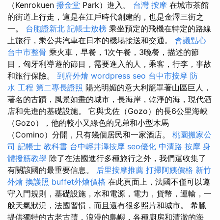
（Kenrokuen
撥金堂
Park）進入。
台灣 按摩
在城市茶館
的街道上行走，這是在江戶時代創建的，也是金澤三街之
一。
台胞證新北
記帳士放榜
乘坐預定的飛機在特定的路線
上旅行，乘公共汽車在日本的機場接送和交通。
會議點心
台中市整骨
乘火車，早餐，1次午餐，3晚餐，描述的節
目，匈牙利導遊的節目，需要進入的人，乘客，行李，事故
和旅行保險。
到府外燴
wordpress seo
台中市按摩
防
水 工程
第二專長證照
陽光明媚的意大利籠罩著山區巨人，
著名的古蹟，風景如畫的城市，長海岸，乾淨的海，現代酒
店和先進的基礎設施。 它與戈佐（Gozo）的長6公里海峽
（Gozo），他的較小又綠色的兄弟和小型木馬
（Comino）分開，只有幾個居民和一家酒店。
桃園搬家公
司
記帳士 教科書
台中輕井澤按摩
seo優化
中清路 按摩
身
體撥筋教學
除了在法國進行多種旅行之外，我們還收集了
有關該國的最重要信息。
后里按摩推薦
打掃阿姨價格
新竹
外燴
換護照
buffet外燴價格
在此頁面上，法國不僅可以遵
守入門規則，基礎設施，水和電源，電力，貨幣，運輸，一
般天氣狀況，法國習慣，而且還有很多照片和城市。 希臘
提供獨特的古老古蹟，浪漫的島嶼，各種廚房和清澈的海