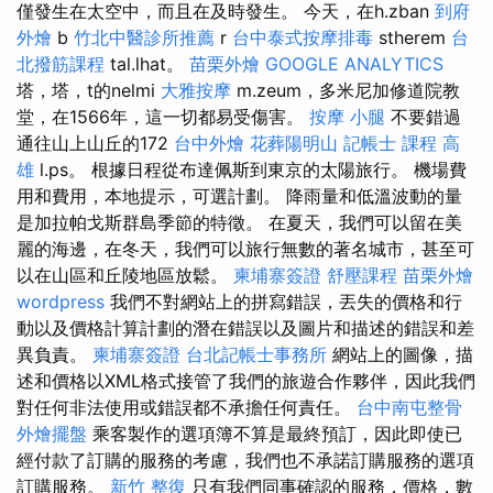
僅發生在太空中，而且在及時發生。 今天，在h.zban
到府
外燴
b
竹北中醫診所推薦
r
台中泰式按摩排毒
stherem
台
北撥筋課程
tal.lhat。
苗栗外燴
GOOGLE ANALYTICS
塔，塔，t的nelmi
大雅按摩
m.zeum，多米尼加修道院教
堂，在1566年，這一切都易受傷害。
按摩 小腿
不要錯過
通往山上山丘的172
台中外燴
花葬陽明山
記帳士 課程 高
雄
l.ps。 根據日程從布達佩斯到東京的太陽旅行。 機場費
用和費用，本地提示，可選計劃。 降雨量和低溫波動的量
是加拉帕戈斯群島季節的特徵。 在夏天，我們可以留在美
麗的海邊，在冬天，我們可以旅行無數的著名城市，甚至可
以在山區和丘陵地區放鬆。
柬埔寨簽證
舒壓課程
苗栗外燴
wordpress
我們不對網站上的拼寫錯誤，丟失的價格和行
動以及價格計算計劃的潛在錯誤以及圖片和描述的錯誤和差
異負責。
柬埔寨簽證
台北記帳士事務所
網站上的圖像，描
述和價格以XML格式接管了我們的旅遊合作夥伴，因此我們
對任何非法使用或錯誤都不承擔任何責任。
台中南屯整骨
外燴擺盤
乘客製作的選項簿不算是最終預訂，因此即使已
經付款了訂購的服務的考慮，我們也不承諾訂購服務的選項
訂購服務。
新竹 整復
只有我們同事確認的服務，價格，數