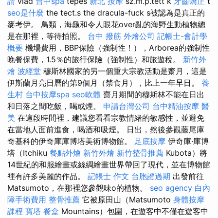
請
vlad
台中spa
tepes
新北 按摩
sz.m.p.tett k
牙齒矯正
t
seo是什麼
the tect.s the dracula-fuck s被認為是真正的
麥考伊。 鳥類，海龜和令人眼花over亂的海野生動植物總
是在那裡，等待拍照。
台中 撥筋
外燴公司
記帳士-會計學
概要
機場費用，BBP保險（強制性！），Arborea的強制性
晚餐保費，1.5％的旅行保險（強制性）和旅遊稅。
新竹外
燴
波經堂
穆斯林國家的另一個重大宗教活動是齋月，這是
伊斯蘭月亮日曆的第9個月（禁食月），比上一年早日。
養
生村
台中按摩spa
seo軟體
齋月期間的穆斯林不能在日出
和日落之間吃飯，喝或煙。
申請台灣公司
台中精油按摩
醫
美
在這段時間裡，建議您看看宗教情緒的敏感性，並避免
在當地人面前進食，喝酒和吸煙。 日出，然後參觀藤尾庫
奇基科的伊奇庫庫博塔美術博物館。
足底按摩
伊奇庫·庫博
塔（Itchiku
餐點外燴
新竹外燴
新竹整骨推薦
Kubota）將
14世紀的和服繪畫或絲綢繪畫世界帶回了現代，並在博物館
裡有許多美麗的作品。
記帳士 作文
台胞證過期
出發前往
Matsumoto，在那裡您參觀味o的植物。
seo agency
白內
障手術費用
整骨推薦
它被原田山（Matsumoto
身體按摩
課程
寶塔
餐盒
Mountains）包圍，在遊客中不僅在遊客中