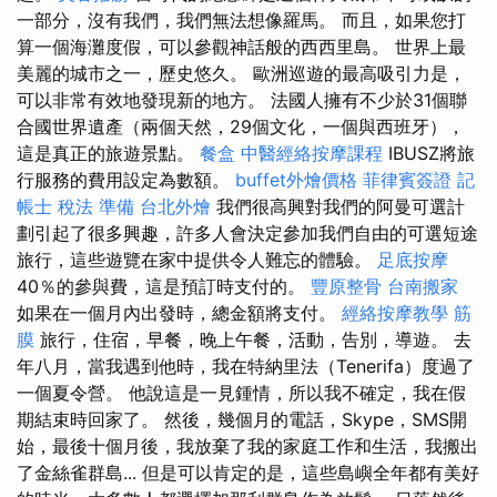
一部分，沒有我們，我們無法想像羅馬。 而且，如果您打
算一個海灘度假，可以參觀神話般的西西里島。 世界上最
美麗的城市之一，歷史悠久。 歐洲巡遊的最高吸引力是，
可以非常有效地發現新的地方。 法國人擁有不少於31個聯
合國世界遺產（兩個天然，29個文化，一個與西班牙），
這是真正的旅遊景點。
餐盒
中醫經絡按摩課程
IBUSZ將旅
行服務的費用設定為數額。
buffet外燴價格
菲律賓簽證
記
帳士 稅法 準備
台北外燴
我們很高興對我們的阿曼可選計
劃引起了很多興趣，許多人會決定參加我們自由的可選短途
旅行，這些遊覽在家中提供令人難忘的體驗。
足底按摩
40％的參與費，這是預訂時支付的。
豐原整骨
台南搬家
如果在一個月內出發時，總金額將支付。
經絡按摩教學
筋
膜
旅行，住宿，早餐，晚上午餐，活動，告別，導遊。 去
年八月，當我遇到他時，我在特納里法（Tenerifa）度過了
一個夏令營。 他說這是一見鍾情，所以我不確定，我在假
期結束時回家了。 然後，幾個月的電話，Skype，SMS開
始，最後十個月後，我放棄了我的家庭工作和生活，我搬出
了金絲雀群島... 但是可以肯定的是，這些島嶼全年都有美好