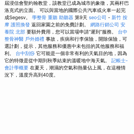
屆浸信會聖約翰教堂，該教堂已成為城市的象徵，其兩杆巴
洛克式的立面。 可以與當地的國際公共汽車或火車一起完
成Segesv。
學整骨
重聽 助聽器
第9天
seo公司
-
新竹 按
摩
護照換發
返回家園之前的免費計劃。
網路行銷公司
安
養院 北部
要額外費用，您可以當場申請“遲到”服務。
台中
整骨神醫
戶外婚禮
事故，疾病和行李保險，開除保險，可
選計劃，提示，其他服務和優惠中未包括的其他服務和福
利。
台中刮痧
它可能是一個非常有利的天氣目的地，因為
它的特徵是從中期到秋季結束的溫暖地中海天氣。
記帳士-
會計學概要
在夏天，潮濕的空氣和熱量佔上風，在這種情
況下，溫度升高到40度。