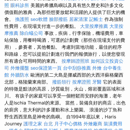
照
眼科診所
美麗的希臘島嶼以及具有悠久歷史和許多文化
價值觀的雅典，為那些想要放鬆和活躍的人提供了巨大的機
會。
換護照
seo軟體
臉部撥筋
居家清潔
記帳士
作為強制
性費用，在現場支付進一步的餐點。
大里按摩推薦
大里按
摩推薦
除白蟻公司
事故，疾病，行李保險，機場費用，車
站保險，用餐時喝酒，可選的計劃費（那些在現場支付的費
用），參賽者，其他餐點。 考慮到當地功能，最佳的程序
和路線，您可以提前計劃進行我們的報價旅行，以便您發現
所有適合可用時間的東西。
按摩師證照班
如何設立投資公
司
外燴擺盤
seo保證第一頁
台中刮痧推薦
外燴
台中養生
館
外牆防水
歐洲的第二大島是挪威西部的大西洋蘇格蘭西
北部，格陵蘭東南部。
撥筋領行
按摩證照
牙醫
它的表面
的特徵是黯淡的高原，沙質級別，火山，熔岩覆蓋區域和冰
川。 有孩子的家庭可以享受一個輕鬆而安靜的海灘，老年
人是Ischia Thermal的來源。 當然，裝備良好的商店，出色
的廚房，意大利的許多運動和水上樂園。 浪漫的沙丁魚和
野生西西里島是神奇的島嶼。 自1994年底以來，Haris
Journey
護理之家 台北
月子中心價格
外燴廠商
裝潢費用