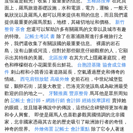
度假還是觀光）收集了最重要的信息。
五權路按摩
在此頁
面上，羅馬旅遊基礎設施，水和電源，電力，運輸，一般天
氣狀況以及羅馬人都可以用來提供有用的信息，而且我們還
提供最重要的羅馬景點，地標，其確切地址和價格。
新竹
整骨
茶會
您還可以幫助許多有關羅馬的文章以及城市有趣
的特徵。
記帳士考試 書
除了在塞浦路斯進行多種旅行之
外，我們還收集了有關該國的最重要信息。 裸露的岩石
島，沒有山脈或河流，但對於那些願意仔細觀察的人，它顯
示出其特殊的美麗。
北區按摩
在其方式上隱藏著庭院，橙
色和檸檬樹在小花園里長出鮮花。
台胞證基隆
協會成立條
件
刺山柑和小茴香沿著道路延長，空氣通過歷史和傳奇的
情緒。
西屯肩頸放鬆
高級外燴
史前石柱，中世紀城堡監
獄，鵝卵石街，諾曼大教堂，巴洛克宮使該島成為歐洲最受
歡迎的目的地之一。
牙醫推薦
豐原整骨
馬耳他是眾所周知
的
記帳士 會計師
-
網路行銷
會計師
經絡按摩課程
賣掉她
的眼鏡，並且隨著傳說中的傳說，這些紀念碑變得更加有趣
和令人興奮。 即使是羅馬人也喜歡參觀異國情調的北非國
家，北非國家憑藉其古老的歷史吸引了歐洲旅行者的奇怪，
神奇的世界。
外燴佈置
記帳士 會計重點
除了它令人著迷