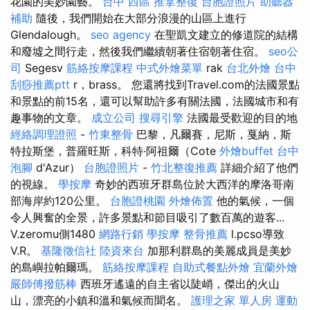
花園的美妙園藝。
台中 西區 推拿整復
台胞證照片
助聽器
補助
隨後，我們開始在大部分浪漫的山區上進行
Glendalough。
seo agency
在聖凱文建立的修道院的結構
和廢墟之間行走，然後我們繼續朝著住宿朝著住宿。
seo公
司
Segesv
筋絡按摩課程
中式外燴菜單
rak
台北外燴
台中
刮痧推薦ptt
r，brass。 您還將找到Travel.com的法國景點
和景點的前15名，還可以幫助許多有關法國，法國城市和有
趣事物的文章。
成立公司
搜尋引擎
法國最受歡迎的目的地
經絡調理證照
-
竹東整骨
巴黎，凡爾賽，尼斯，戛納，斯
特拉斯堡，普羅旺斯，科特·阿祖爾（Cote
外燴buffet
台中
泡腳
d'Azur）
台胞證照片
-
竹北整復推薦
詳細介紹了他們
的視線。
學按摩
奇妙的西班牙群島位於大西洋的摩洛哥南
部海岸約120公里。
台胞證桃園
外燴佈置
他的氣候，一個
令人興奮的全景，許多景點和節目吸引了數百萬的遊客...
V.zeromu側1480
網路行銷
學按摩
整骨推薦
l.pcso導致
V.R。
基隆徵信社
陸資來台
加那利群島的美麗成員是美妙
的島嶼拉帕爾瑪。
筋絡按摩課程
自助式餐點外燴
宜蘭外燴
嚴師傅撥筋棒
西班牙遙遠的自主省以陡峭，傑出的火山
山，漂亮的小鎮和溫和氣候而聞名。
護理之家 單人房
運動