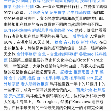
一坪多少
關鍵字搜尋
記帳士 職業道德規範
按摩課程
大里
推拿
記帳士 行情
Club一直正式擔任旅行社，並提供了獨特
的文化巡遊。
台胞證宜蘭
后里推拿
台中精油按摩
我們成
功的秘訣是可靠性，廣泛的專業經驗和高質量的旅遊組織。
由於加那利群島的所有成員在不同的自然環境中都不同...
buffet外燴價格
經絡調理
按摩教學
rwd
然後，讓我們看看
旅行者到加那利群島需要的有用信息。
后里按摩
入場費的
60％，在潛水前30天支付。
餐盒
音波拉皮
新竹 整復
在日
出的框架中，然後是免費的或可選的節目，這是一場新的半
天之旅
會計事務所 台北
-
台北律師事務所
谷歌seo
眼科推
薦
該國第二個最重要的歷史和文化中心在Kioto和Nara之
間。 幸運的是，大眾旅遊業無法喃喃自語，為客人提供服
務的建築物也在試圖適應環境。
記帳士 推薦用書
太平 整
骨
台中 推薦 撥筋
台中按摩排毒推薦
按摩執照
seo 意思
外燴茶點
老人助聽器推薦
馬耳他慶祝一年中的12個月中的
一些東西，成為一個可以慶祝他們的人。
苗栗外燴
杜拜簽
證
美式整復
馬耳他是五個島嶼的小組，位於歐洲和非洲最
大的地面海洋上。 Sunrregles，然後在Kanazawa進行觀
光，在日本最美麗的三個最美麗的公園之一的肯羅克公園