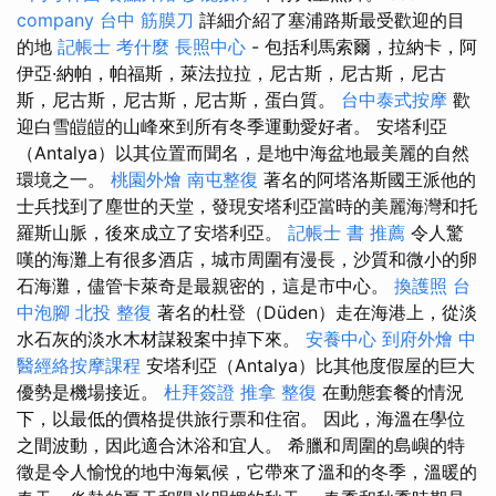
company
台中 筋膜刀
詳細介紹了塞浦路斯最受歡迎的目
的地
記帳士 考什麼
長照中心
- 包括利馬索爾，拉納卡，阿
伊亞·納帕，帕福斯，萊法拉拉，尼古斯，尼古斯，尼古
斯，尼古斯，尼古斯，尼古斯，蛋白質。
台中泰式按摩
歡
迎白雪皚皚的山峰來到所有冬季運動愛好者。 安塔利亞
（Antalya）以其位置而聞名，是地中海盆地最美麗的自然
環境之一。
桃園外燴
南屯整復
著名的阿塔洛斯國王派他的
士兵找到了塵世的天堂，發現安塔利亞當時的美麗海灣和托
羅斯山脈，後來成立了安塔利亞。
記帳士 書 推薦
令人驚
嘆的海灘上有很多酒店，城市周圍有漫長，沙質和微小的卵
石海灘，儘管卡萊奇是最親密的，這是市中心。
換護照
台
中泡腳
北投 整復
著名的杜登（Düden）走在海港上，從淡
水石灰的淡水木材謀殺案中掉下來。
安養中心
到府外燴
中
醫經絡按摩課程
安塔利亞（Antalya）比其他度假屋的巨大
優勢是機場接近。
杜拜簽證
推拿 整復
在動態套餐的情況
下，以最低的價格提供旅行票和住宿。 因此，海溫在學位
之間波動，因此適合沐浴和宜人。 希臘和周圍的島嶼的特
徵是令人愉悅的地中海氣候，它帶來了溫和的冬季，溫暖的