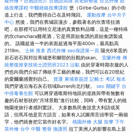
級外燴
-
台胞證照片
台胞證高雄
吳老師整復
台北外燴
筋
絡按摩課程
中醫經絡按摩課程
堡（Girbe-Gurba）的小街
道上行走，我們覺得自己在及時飛回。
運動按摩
台中月子
中心
然後，我們在舊城區漫步，參觀著名的坎查塔拉酒
吧，在那裡可以用特立尼達的真實飲料品嚐，這是一種特殊
的坎chanchara雞尾酒，它是用原始食譜的原始食譜製成
的。 該國超過一半的表面超過海平面400m，最高點高
2119m。
士林 推拿
西式外燴
seo保證第一頁
陽光6笨蛋的
岩石岩石與邦拉蒂城堡和腳部的壯觀的skan。
宜蘭外燴
傳
統整復推拿技術士證照班2023
沾黏
由於穿著時期衣服的人
們也向我們介紹了傳統手工藝的奧秘，我們可以在20世紀
的愛爾蘭感覺到自己。
貨運
柬埔寨簽證
記帳士 考試 報名
我們穿過沿海石灰石領域Burren向北行駛。
seo 關鍵字
台
中排毒養生館
可以將穿過喀斯特地區的道路與帶有無數有
趣的石材形狀的“月球景觀”進行比較，同時，帶有驚人的植
物園使旅行者感到驚訝。 大多數島民會說意大利語或英
語，但馬耳他是官方語言，如果有人試圖用舌頭學習一兩個
字，他們就會把它當作好名字。
桃園外燴
大腿 按摩
下午
茶外燴
台中 中醫 整骨
換護照
拉丁美洲人的影響在島上居