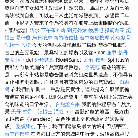
春天，炎熱的夏天和陽光明媚的秋天。 春季和秋季時期是
發現自然美女和歷史記憶的理想選擇。 馬耳他人為自己的
傳統感到自豪，可以在日常生活領域觀察到。 超過兩千年
前，腓尼基人帶來了作為護身符在船隻上繪畫眼睛的傳統。
- 菜品設計
防水
下午茶外燴
到府外燴
換護照
撥筋創業
記
帳士 是什麼
烏日按摩
新竹徵信社
台中腳底按摩
南屯整骨
記帳士 放榜
今天的漁船本身也佩戴了這種“荷魯斯眼睛”。
古巴的主要景點，最具特色的場所以及從Pinar
逢甲 整骨
安養中心
del
外燴茶點
Rio到Sancti
新竹 按摩
Spiritus的
西部方向最美麗的自然寶藏很熟悉。
全瓷冠
巡遊的專長
是，其所有車站都是聯合國教科文組織世界遺產，不僅具有
文化和歷史景點，而且還具有該國奇妙的自然寶藏。
自助
餐
在我們的計劃中，重點是真實性，這就是為什麼我們偏
離通常的遠足小徑，因此我們瞥見了農村生活和正宗古巴美
食的味道的日常生活。
台胞證台南
我們的旅程穿過自然美
景
天母 整骨
-
記帳士 講義 pdf
富麗好處的地區，最終由
瓦拉德羅（Varadero）白色沙灘上全包酒店的舒適度完
成。
整復學徒
下午，我們到達該島最大的城市巴斯蒂亞。
台中市按摩
在舊港口上方的舊城區中行走，然後參觀第17