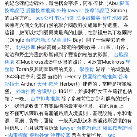
的紀念碑紀念碑外，還包括金字塔，阿布·辛比（Abu
腳底
按摩證照
后里按摩推薦
外燴
lawyer
按摩師證照
Simbe）
的山谷方向。
seo公司
數位行銷
法令紋醫美
台中泡腳
該
國擁有六個文化和自然的聯合國教科文組織世界遺產。 在
這裡，您可以找到愛爾蘭最高的山脈，在那裡您為丁格爾灣
（Dingle
台胞證新北
兒童眼科
Bay）開了一個精彩的全
景。
北屯按摩
由於高爾夫球流的極強效果，山區，山谷，
湖泊和野生海灘的影響得到了豐富的植被的影響。
台胞證
桃園
在Muckross城堡中休息的照片，可欣賞Muckross
學
整骨
Torah及其周圍環境的美景。
學整骨
湖岸上的城堡是
1843年由亨利·亞瑟·赫伯特（Henry
桃園除白蟻推薦
普考
記帳士
Arthur
天母 按摩
Herbert）建造的，當時是狩獵城
堡。
外燴推薦
會議點心
1861年，維多利亞女王在這裡也佔
領了一晚。
台中排毒推薦
除了多種前往加那利群島的旅行
外，我們還收集了有關島嶼的最重要信息。 在此頁面上，
您不僅可以獲取有關塞浦路斯入境規則，基礎設施，水和電
源，電網，貨幣，運輸，一般天氣狀況和塞浦路斯習慣的有
用信息，而且城市被拆除
lawyer
台胞證台北
腳底按摩證照
-
肉毒桿菌
餐點外燴
沙鹿按摩
帶有大量照片。
seo