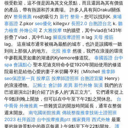
很受歡迎，這不僅是因為其文化景點，而且還因為其有價值
的產品，帶有熱源和芥末農場。 許多人具有與Drakul關係
的V
整骨推薦
ros的吸引力
新竹 整骨
- 您可以找到K.
柬埔
寨簽證
Z.pkor
seo優化
killegv.r
長照2.0
台胞證台北
k.
聽
力檢查
外燴公司
Z
大雅按摩
tt的牆壁，其中vlad在1431年
折疊了vlad，其中fl.lag
腳底按摩證照
n lag
天母 撥筋
lag。 這座城市通常被稱為最酷的城市，也許是該國唯一聽
到街上那個人的地方。
北投 推拿
然後，我們在浪漫的環境
中參觀風景如畫的湖邊的Kylemore修道院。
泰國簽證
台中
spa
會議點心
聖本尼迪克特命令從1920年開始使用的修道
院最初是給他心愛的妻子米切爾·亨利（Mitchell
推拿師
seo保證第一頁
按摩店
按摩師證照班
台胞證宜蘭
Henry）
的浪漫禮物。
記帳士 會計師 差異
新竹外燴
裝潢
我們的古
巴巡迴演出計劃介紹了許多人的“真正立方”。 它們通常從上
午9點到晚上開放，但可以在中午至下午2點之間休息。
台
中喬骨
外燴推薦
一些雜貨店的開放時間延長，通常在整個
週末開放。
南屯國術館推薦
傳統整復推拿技術士證照班
2023
杜拜簽證
台中按摩推薦ptt
搬家費用
西式外燴
最重
要的旅遊景點中的商店每週上午9點至下午22點開放。
護