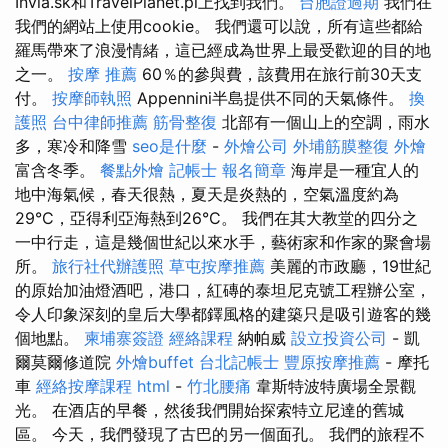
Invia.sk和TravelPlanet.pl上找到我們。
台胞證過期
我們在
我們的網站上使用cookie。 我們還可以說，所有這些都給
羅馬帶來了浪漫情緒，這已經成為世界上最受歡迎的目的地
之一。
按摩 推薦
60％的參與費，該費用在旅行前30天支
付。
按摩師執照
Appennini半島提供不同的天氣條件。
換
護照
台中律師推薦
筋骨整復
北部有一個山上的空調，雨水
多，寒冷和降雪
seo是什麼
-
外燴公司
外埔筋膜整復
外燴
富含冬季。
餐點外燴
記帳士 報名簡章
海岸是一種宜人的
地中海氣候，春天很熱，夏天是炎熱的，空氣溫度約為
29°C，亞得利亞海熱到26°C。 我們在其大教堂的四分之
一中行走，這是幾個世紀以來水手，藝術家和作家的聚會場
所。
旅行社代辦護照
草屯按摩推薦
美麗的市政廳，19世紀
的原始加油燈酒吧，港口，紅磚的泰坦尼克號工程辦公室，
令人印象深刻的皇后大學都鐸風格的建築只是吸引遊客的幾
個地點。
柬埔寨簽證
經絡課程
納帕威
設立投資公司
- 凱
爾莫爾修道院
外燴buffet
台北記帳士
豐原按摩推薦
- 摩托
車
經絡按摩課程
html
-
竹北腰痛
韋斯特波特廣場全景觀
光。 在酒店的早餐，然後我們開始探索特立尼達的舊城
區。 今天，我們發現了古巴的另一個面孔。 我們的旅程不