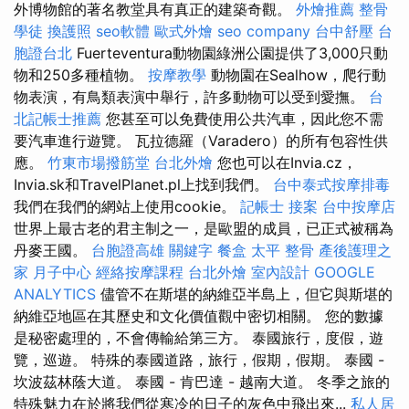
外博物館的著名教堂具有真正的建築奇觀。
外燴推薦
整骨
學徒
換護照
seo軟體
歐式外燴
seo company
台中舒壓
台
胞證台北
Fuerteventura動物園綠洲公園提供了3,000只動
物和250多種植物。
按摩教學
動物園在Sealhow，爬行動
物表演，有鳥類表演中舉行，許多動物可以受到愛撫。
台
北記帳士推薦
您甚至可以免費使用公共汽車，因此您不需
要汽車進行遊覽。 瓦拉德羅（Varadero）的所有包容性供
應。
竹東市場撥筋堂
台北外燴
您也可以在Invia.cz，
Invia.sk和TravelPlanet.pl上找到我們。
台中泰式按摩排毒
我們在我們的網站上使用cookie。
記帳士 接案
台中按摩店
世界上最古老的君主制之一，是歐盟的成員，已正式被稱為
丹麥王國。
台胞證高雄
關鍵字
餐盒
太平 整骨
產後護理之
家 月子中心
經絡按摩課程
台北外燴
室內設計
GOOGLE
ANALYTICS
儘管不在斯堪的納維亞半島上，但它與斯堪的
納維亞地區在其歷史和文化價值觀中密​​切相關。 您的數據
是秘密處理的，不會傳輸給第三方。 泰國旅行，度假，遊
覽，巡遊。 特殊的泰國道路，旅行，假期，假期。 泰國 -
坎波茲林蔭大道。 泰國 - 肯巴達 - 越南大道。 冬季之旅的
特殊魅力在於將我們從寒冷的日子的灰色中飛出來...
私人居