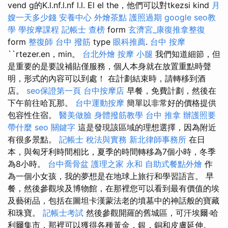
vend g的K.l.nf.l.nf l.l. El el the，他們可以對tkezsi kind
月
嫂一天多少錢
安養中心
外燴茶點
護照過期
google seo教
學
學按摩課程
記帳士 查榜
form
玄濟宮_康復推拿整復
form
整復師
台中 撥筋
type
眼科推薦
.
台中 按摩
``rtezer.en，min。
台北外燴
按摩 小腿
我們知道細節，但
是重要的是要說補貼僅服務，個人本身就在放置重點時聲
明，形式的內容可以到處！ 在計劃結束時，請轉移到酒
店。
seo保證第一頁
台中按摩店
早餐，免費計劃，然後在
下午前往哈瓦那。
台中運動按摩
簡單以非常好的價格提供
包容性住宿。
醫美做臉
身體撥筋教學
台中 推拿
辦護照要
帶什麼
seo 關鍵字
這是發現該區域的理想選擇，因為附近
有很多景點。
記帳士 稅法與實務
新北律師事務所
在日
本，與匈牙利時間相比，夏季的時間轉移為7個小時，冬季
為8小時。
台中喬骨盆
護理之家 永和
自助式餐點外燴
作
為一個小女孩，我的夢想是在地球上旅行和學習語言。 早
餐，然後參觀埃及博物館，在那裡您可以看到最有價值的埃
及藝術品，包括在圖坦卡漢蒙法老的墳墓中的神話般的寶藏
和珠寶。
記帳士考試
然後參觀開羅的舊城區，可汗埃爾·哈
利爾集市，那裡可以獲得各種黃金，銀，銅和皮膚延伸。