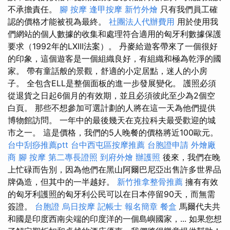
不承擔責任。
腳 按摩
逢甲按摩
新竹外燴
只有我們員工確
認的價格才能被視為最終。
社團法人代辦費用
用於使用我
們網站的個人數據的收集和處理符合適用的匈牙利數據保護
要求（1992年的LXIII法案）。 丹麥給遊客帶來了一個很好
的印象，這個遊客是一個組織良好，有組織和極為乾淨的國
家。 帶有童話般的景觀，舒適的小定居點，迷人的小房
子。 全包含ELL是整個面板的進一步發展變化。 護照必須
從退貨之日起6個月的有效期，並且必須彼此至少為2個空
白頁。 那些不想參加可選計劃的人將在這一天為他們提供
博物館訪問。 一年中的最後幾天在克拉科夫最受歡迎的城
市之一。 這是價格，我們的5人晚餐的價格將近100歐元。
台中刮痧推薦ptt
台中西屯區按摩推薦
台胞證申請
外燴廠
商
腳 按摩
第二專長證照
到府外燴
辦護照
後來，我們在晚
上忙碌而告別，因為他們在黑山阿爾巴尼亞出售許多世界品
牌偽造，但其中的一半越好。
新竹推拿整骨推薦
擁有有效
的匈牙利護照的匈牙利公民可以在日本停留90天，而無需
簽證。
台胞證
烏日按摩
記帳士 報名簡章
餐盒
馬爾代夫共
和國是印度西南尖端的印度洋的一個島嶼國家，... 如果您想