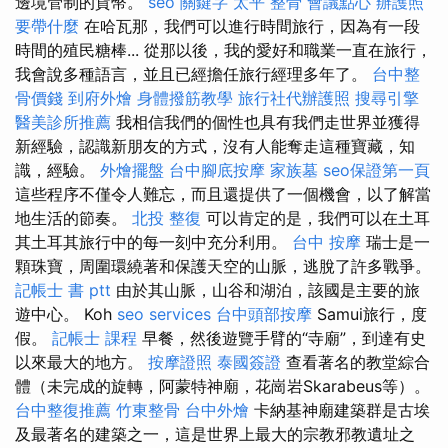
邊境管制的貨幣。
seo 關鍵字
太平 整骨
會議點心
辦護照
要帶什麼
在哈瓦那，我們可以進行時間旅行，因為有一段
時間的殖民糖棒... 從那以後，我的愛好和職業一直在旅行，
我會說多種語言，並且已經擔任旅行經理多年了。
台中整
骨價錢
到府外燴
身體撥筋教學
旅行社代辦護照
搜尋引擎
醫美診所推薦
我相信我們的個性也具有我們走世界並獲得
新經驗，認識新朋友的方式，沒有人能奪走這種寶藏，知
識，經驗。
外燴擺盤
台中腳底按摩
家族墓
seo保證第一頁
這些程序不僅令人難忘，而且還提供了一個機會，以了解當
地生活的節奏。
北投 整復
可以肯定的是，我們可以在土耳
其土耳其旅行中的每一刻中充分利用。
台中 按摩
瑞士是一
顆珠寶，周圍環繞著和保護天空的山脈，逃脫了許多戰爭。
記帳士 書 ptt
由於其山脈，山谷和湖泊，該國是主要的旅
遊中心。 Koh
seo services
台中頭部按摩
Samui旅行，度
假。
記帳士 課程
早餐，然後遊覽手臂的“寺廟”，到達有史
以來最大的地方。
按摩證照
泰國簽證
查看著名的教堂綜合
體（未完成的旋轉，阿蒙特神廟，花崗岩Skarabeus等）。
台中整復推薦
竹東整骨
台中外燴
卡納基神廟建築群是古埃
及最著名的建築之一，這是世界上最大的宗教邪教遺址之