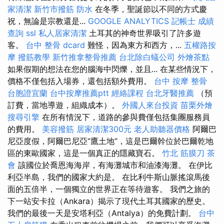
家清潔
新竹市撥筋
防水
在冬季，聖誕節以不同的方式慶
祝，無論是宗教還是...
GOOGLE ANALYTICS
記帳士 成績
查詢
ssl
私人居家清潔
土耳其的神奇世界吸引了許多遊
客。
台中 整骨 dcard
難怪，因為東方和西方，...
五權路按
摩
撥筋教學
新竹推拿整骨推薦
台北除白蟻公司
外燴茶點
如果假期的想法在您的腦海中閃爍，並且... 在某些情況下，
價格不僅包括入場券，還包括額外費用。
台中 按摩 整骨
台胞證宜蘭
台中按摩推薦ptt
經絡課程
台北牙醫推薦
（預
訂費，當地導遊，組織成本）。
外國人來台投資
苗栗外燴
搜尋引擎
在所有情況下，道路的參與費僅包括集團服務員
的費用。
美容撥筋
居家清潔300元
老人助聽器價格
阿爾巴
尼亞度假，阿爾巴尼亞“鷹土地”，這是巴爾幹位於巴爾乾地
區的東歐國家，這是一個真正的隱藏寶石。
竹北 筋膜刀
茶
會
該國位於喬恩海海岸，有海灘城市和油漆海灘。 在伊比
利亞半島，我們的國家大約是。 在比利牛斯山脈搖滾馬後
面的五倍半，一個獨立的世界正在等待遊客。 我們之旅的
下一站安卡拉（Ankara）揭示了現代土耳其國家的歷史。
我們的最後一天是安塔利亞（Antalya）的免費計劃。
台中