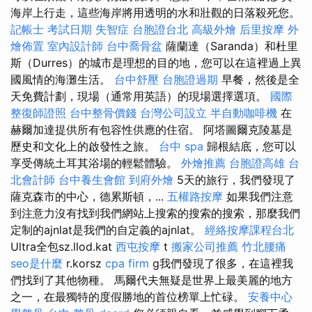
海岸上行走，這些海岸將用透明的水和壯觀的日落殺死您。
記帳士 考試日期
失智症
台胞證台北
高級外燴
后里按摩
外
燴佈置
室內設計師
台中喬骨盆
薩蘭達（Saranda）和杜里
斯（Durres）的城市是理想的目的地，您可以在這裡過上異
國風情的海灘生活。
台中舒壓
台胞證過期
早餐，然後是全
天免費計劃，現場（通常用英語）的現場選擇選項。
國際
整復師證照
台中整骨價錢
台灣公司設立
半自動咖啡機
在
赫爾加達提供所有包容性供應的住宿。 阿塔圖爾克陵墓是
歷史和文化上的啟發性之旅。
台中 spa
歸根結底，您可以
享受傳統土耳其浴場的輕鬆體驗。
外燴推薦
台胞證高雄
台
北會計師
台中養生會館
到府外燴
5天的旅行，我們發現了
薩克森市的中心，德累斯頓，...
五權路按摩
如果我們注意
到注意力沒有找到我們網站上搜索的搜索的搜索，那麼我們
定制的ajnlat是我們的自定義的ajnlat。
經絡按摩課程台北
Ultra全包sz.llod.kat
西屯按摩
t
搬家公司推薦
竹北腰痛
seo是什麼
r.korsz
cpa firm
g我們發現了很多，在這裡我
們找到了其他物種。 馬爾代夫無疑是世界上最美麗的地方
之一，在最獨特的度假勝地的首位榜單上忙碌。
安養中心