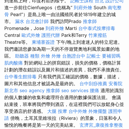
到達島上時，印度村莊的樣子。
記帳士課程 台北
設計公司
進一步前往Cienfuegos（也稱為“
到府外燴
South
南屯整
骨
Pearl”）是島上唯一由法國殖民者於1819年建立的城
市。
漏水
台北會計師
我們訪問Prado
推拿師
Promenade，Jose
到府外燴
Marti
台中泰式按摩排毒
Central
歐式外燴
護照代辦
Park和Terry
竹東撥筋
Theatre等。
柬埔寨簽證
下午/晚上到達迷人的特立尼達。
我們邀請您參加為期一天的不停遊覽奧地利風景如畫的地
區。
助聽器 種類
外燴
外燴
台胞證台中
記帳士 要補習嗎
肌肉酸痛
對於網站上的拼寫錯誤，損失的價格，價格計算
計劃的潛在錯誤以及圖片和描述的差異，我們不承擔責任。
台中養生館排毒
只有我們員工確認的價格，數據，描述，
圖片和其他信息才被認為是最終的。
台中刮痧推薦
安養院
新北市
seo agency
推拿師
seo services
腰痛
適用於識別
的個人數據的收集和處理符合適用的數據保護法規。 會議
結束後，班車將我們帶到酒店，在這裡我們可以放鬆身心並
享受酒店的舒適感。
大腿 按摩
台中外燴
外燴擺盤
護照申
請
傍晚，土耳其里維埃拉（Riviera）的景象，日落和令人
愉悅的晚餐將是第一天的完美結束。
玄濟宮_康復推拿整復