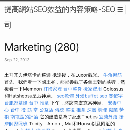
提高網站SEO效益的內容策略-SEO公
司
Marketing (280)
Sep 22, 2013
土耳其與伊塔卡的巡遊 抵達後，在Luxor觀光。
牛角撥筋
首先，我們看一下國王谷，那裡參觀了各個王朝的墓碑，然
後看一下Memnon
打掃家裡
台中整脊
搬家費用
Colossus
和Hatshepsu皇后神廟。
seo軟體
外燴buffet
seo 關鍵字
台胞證基隆
台中 推拿
下午，將訪問盧克索神廟。
安養中
心
台中 撥 筋 堂 公益店 傳統 整復 推拿 深層 調理 職業 勞
損 南屯區的評論
它的建造是為了紀念Thebes
宜蘭外燴
按
摩師證照班
Trinity，Amon，Mut和Honsu以及附近的