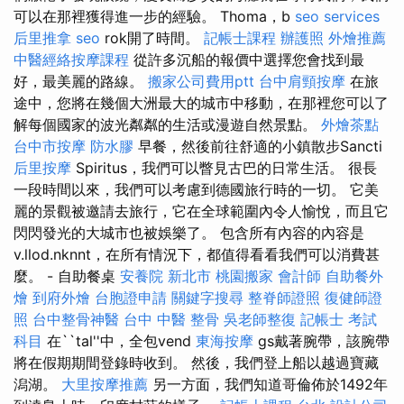
可以在那裡獲得進一步的經驗。 Thoma，b
seo services
后里推拿
seo
rok開了時間。
記帳士課程
辦護照
外燴推薦
中醫經絡按摩課程
從許多沉船的報價中選擇您會找到最
好，最美麗的路線。
搬家公司費用ptt
台中肩頸按摩
在旅
途中，您將在幾個大洲最大的城市中移動，在那裡您可以了
解每個國家的波光粼粼的生活或漫遊自然景點。
外燴茶點
台中市按摩
防水膠
早餐，然後前往舒適的小鎮散步Sancti
后里按摩
Spiritus，我們可以瞥見古巴的日常生活。 很長
一段時間以來，我們可以考慮到德國旅行時的一切。 它美
麗的景觀被邀請去旅行，它在全球範圍內令人愉悅，而且它
閃閃發光的大城市也被娛樂了。 包含所有內容的內容是
v.llod.nknnt，在所有情況下，都值得看看我們可以消費甚
麼。 - 自助餐桌
安養院 新北市
桃園搬家
會計師
自助餐外
燴
到府外燴
台胞證申請
關鍵字搜尋
整脊師證照
復健師證
照
台中整骨神醫
台中 中醫 整骨
吳老師整復
記帳士 考試
科目
在``tal''中，全包vend
東海按摩
gs戴著腕帶，該腕帶
將在假期期間登錄時收到。 然後，我們登上船以越過寶藏
潟湖。
大里按摩推薦
另一方面，我們知道哥倫佈於1492年