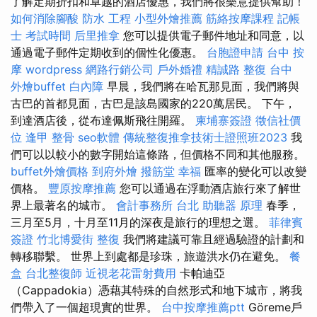
了解定期折扣和卓越的酒店優惠，我們將很樂意提供幫助！
如何消除腳酸
防水 工程
小型外燴推薦
筋絡按摩課程
記帳
士 考試時間
后里推拿
您可以提供電子郵件地址和同意，以
通過電子郵件定期收到的個性化優惠。
台胞證申請
台中 按
摩
wordpress
網路行銷公司
戶外婚禮
精誠路 整復 台中
外燴buffet
白內障
早晨，我們將在哈瓦那見面，我們將與
古巴的首都見面，古巴是該島國家的220萬居民。 下午，
到達酒店後，從布達佩斯飛往開羅。
柬埔寨簽證
徵信社價
位
逢甲 整骨
seo軟體
傳統整復推拿技術士證照班2023
我
們可以以較小的數字開始這條路，但價格不同和其他服務。
buffet外燴價格
到府外燴
撥筋堂 幸福
匯率的變化可以改變
價格。
豐原按摩推薦
您可以通過在浮動酒店旅行來了解世
界上最著名的城市。
會計事務所 台北
助聽器 原理
春季，
三月至5月，十月至11月的深夜是旅行的理想之選。
菲律賓
簽證
竹北博愛街 整復
我們將建議可靠且經過驗證的計劃和
轉移聯繫。 世界上到處都是珍珠，旅遊洪水仍在避免。
餐
盒
台北整復師
近視老花雷射費用
卡帕迪亞
（Cappadokia）憑藉其特殊的自然形式和地下城市，將我
們帶入了一個超現實的世界。
台中按摩推薦ptt
Göreme戶