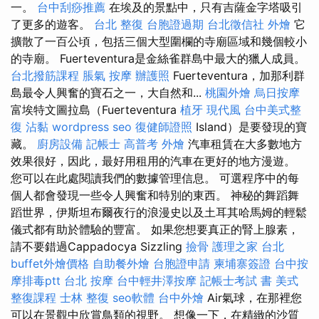
一。
台中刮痧推薦
在埃及的景點中，只有吉薩金字塔吸引
了更多的遊客。
台北 整復
台胞證過期
台北徵信社
外燴
它
擴散了一百公頃，包括三個大型圍欄的寺廟區域和幾個較小
的寺廟。 Fuerteventura是金絲雀群島中最大的獵人成員。
台北撥筋課程
脹氣 按摩
辦護照
Fuerteventura，加那利群
島最令人興奮的寶石之一，大自然和...
桃園外燴
烏日按摩
富埃特文圖拉島（Fuerteventura
植牙
現代風
台中美式整
復
沾黏
wordpress seo
復健師證照
Island）是要發現的寶
藏。
廚房設備
記帳士 高普考
外燴
汽車租賃在大多數地方
效果很好，因此，最好用租用的汽車在更好的地方漫遊。
您可以在此處閱讀我們的數據管理信息。 可選程序中的每
個人都會發現一些令人興奮和特別的東西。 神秘的舞蹈舞
蹈世界，伊斯坦布爾夜行的浪漫史以及土耳其哈馬姆的輕鬆
儀式都有助於體驗的豐富。 如果您想要真正的腎上腺素，
請不要錯過Cappadocya Sizzling
撿骨
護理之家 台北
buffet外燴價格
自助餐外燴
台胞證申請
柬埔寨簽證
台中按
摩排毒ptt
台北 按摩
台中輕井澤按摩
記帳士考試 書
美式
整復課程
士林 整復
seo軟體
台中外燴
Air氣球，在那裡您
可以在景觀中欣賞鳥類的視野。 想像一下，在精緻的沙質