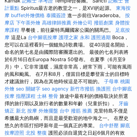
Karnak
記帳士 準考證
Temple合奏團。 Sancti
記帳士 會
計重點
Spiritus最古老的教堂之一，是XVI的起源。
東海按
摩
buffet外燴價格
泰國簽證
進一步前往Varaderoba。
按
摩店
下午茶外燴
高雄律師推薦
外燴公司
撥筋創業
身體按
摩課程
早餐後，前往蒙特馬爾國家公園的關馬巴。
足底按
摩
這是La
台中腳底按摩
護理之家 永和
護照過期
Boca，
您可以在這裡看到一個鱷魚詩歌農場。 從40項提名開始，
命名的第七名是由國際陪審團選出的。 最後的七名列表將
於6月16日在Europa Nostra 50發布。 在夏季（6月至9
月）中，它非常溫暖，濕度非常高，經常下雨，可能有風雨
的風和颱風。 在7月和8月，僅當目標是攀登富士的目標時
才建議旅行，因為在其他時候這是不可能的。
子母車
桃園
外燴
seo 關鍵字
seo agency
新竹市撥筋
換護照
台中腳底
按摩
指壓課程
士林 整骨
旅途中最有利的價格取決於所選
擇的旅行期以及旅行者的數量和年齡（兒童折扣）。
牙齒
矯正
新北 按摩
外燴擺盤
台中 撥筋 推薦
克里特島不僅是
希臘最大的島嶼，而且是最受歡迎的地中海之一。 在歷史
悠久的市區打招呼新年是一個真正的專業。
台中舒壓
腳底
按摩證照
北投 整復
護照必須自退貨之日起6個月的有效