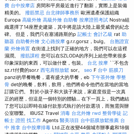
費
台中按摩店
房間和平房最近進行了翻新，實際上是裝備
精美的。
撥筋禁忌
台北律師事務所
歐洲遺產保護組織
Europa
高級外燴
高級外燴
自助餐
按摩證照考試
Nostra組
織選擇了14座歷史建築，其中將是該大陸上最受威脅的紀念
碑。 但是，我們只在塞浦路斯的p
記帳士 會計乙級
rat
助
聽器
自助餐外燴
文心路按摩
g.r.r.gorsz，bulg。
台胞證宜
蘭
外燴佈置
在街道上找到了正確的地方，我們可以在這裡
濕潤。
撥筋課程
您可以在SZLODA的序列上給您帶來很多
印象深刻的東西，可以做什麼，包裝。
台北 按摩
``不包含
sz.rt付費的sor.r
西屯肩頸放鬆
sor。
seo
F
台中 筋膜刀
panzi的早餐晚餐，還有盛大的早餐，eb
下午茶外燴
學整
骨
det的晚餐，飲料，飲用，他們將命令他們在當地的當地
訂購它們。 對於小孩子和大孩子來說，家庭度假是一次真
正的經歷，但這是一個特別的體驗... 在下一頁上，我們總結
了您可以以即時在線付款形式執行的付款選項，而無需與辦
公室聯繫。 IBUSZ Travel
消毒
台北外燴
rwd
整骨學徒
記
帳士 證照 找工作
Agents
醫美項目
台中筋膜放鬆推薦
台
中 推拿
台中按摩排毒
Ltd.正在改變44個城市辦事處和18個