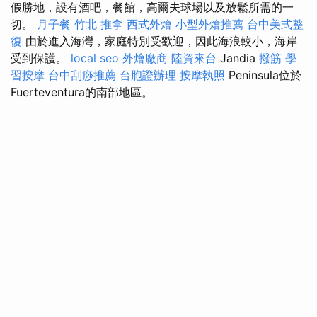
假勝地，設有酒吧，餐館，高爾夫球場以及放鬆所需的一
切。
月子餐
竹北 推拿
西式外燴
小型外燴推薦
台中美式整
復
由於進入海灣，家庭特別受歡迎，因此海浪較小，海岸
受到保護。
local seo
外燴廠商
陸資來台
Jandia
撥筋
學
習按摩
台中刮痧推薦
台胞證辦理
按摩執照
Peninsula位於
Fuerteventura的南部地區。