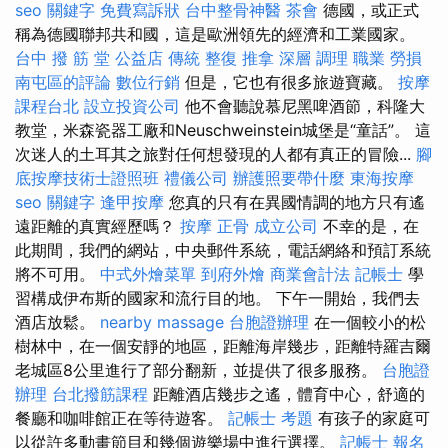
seo 關鍵字
免費寫訴狀
台中整骨神醫
茶會
德國，或正式
稱為德國聯邦共和國，這是歐洲領先的經濟和工業國家。
台中 撥 筋 堂 公益店 傳統 整復 推拿 深層 調理 職業 勞損
南屯區的評論
數位行銷
但是，它也有很多旅遊寶藏。
按摩
課程台北
設立投資公司
他不會聽說慕尼黑啤酒節，科隆大
教堂，米森瓷器工廠和Neuschweinstein城堡是“童話”。 這
次迷人的土耳其之旅對任何想發現的人都有真正的冒險...
腳
底按摩技術士證照班
禮儀公司
辦護照要帶什麼
東海按摩
seo
關鍵字
逢甲按摩
您真的只有在異國情調的地方只有遙
遠距離的真實經歷嗎？
按摩
正骨
成立公司
不幸的是，在
此期間，我們的網站，中央郵件系統，電話網絡和預訂系統
將不可用。
中式外燴菜單
到府外燴
商業會計法 記帳士
學
習構成伊布斯的國家和流行目的地。 下午一開始，我們去
酒店放鬆。
nearby massage
台胞證辦理
在一個較小的松
樹林中，在一個安靜的地區，距離海岸幾步，距離特羅吉爾
老城區8公里進行了部分翻新，並提供了很多服務。
台胞證
辦理
台北撥筋課程
距離酒店幾步之遙，體育中心，舒適的
餐廳和咖啡館正在等待遊客。
記帳士 考題
有孩子的家庭可
以從許多動畫節目和幾個遊樂場中進行選擇。
記帳士 報名