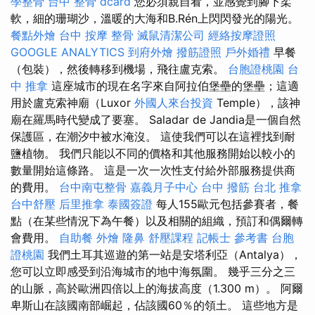
學整骨
台中 整骨 dcard
您必須親自看，並感覺到腳下柔
軟，細的珊瑚沙，溫暖的大海和B.Rén上閃閃發光的陽光。
餐點外燴
台中 按摩 整骨
滅鼠清潔公司
經絡按摩證照
GOOGLE ANALYTICS
到府外燴
撥筋證照
戶外婚禮
早餐
（包裝），然後轉移到機場，飛往盧克索。
台胞證桃園
台
中 推拿
這座城市的現在名字來自阿拉伯堡壘的堡壘；這適
用於盧克索神廟（Luxor
外國人來台投資
Temple），該神
廟在羅馬時代變成了要塞。 Saladar de Jandia是一個自然
保護區，在潮汐中被水淹沒。 這使我們可以在這裡找到耐
鹽植物。 我們只能以不同的價格和其他服務開始以較小的
數量開始這條路。 這是一次一次性支付給外部服務提供商
的費用。
台中南屯整骨
嘉義月子中心
台中 撥筋
台北 推拿
台中舒壓
后里推拿
泰國簽證
每人155歐元包括參賽者，餐
點（在某些情況下為午餐）以及相關的組織，預訂和偶爾轉
會費用。
自助餐
外燴
隆鼻
舒壓課程
記帳士 參考書
台胞
證桃園
我們土耳其巡遊的第一站是安塔利亞（Antalya），
您可以立即感受到沿海城市的地中海氛圍。 幾乎三分之三
的山脈，高於歐洲四倍以上的海拔高度（1.300 m）。 阿爾
卑斯山在該國南部崛起，佔該國60％的領土。 這些地方是