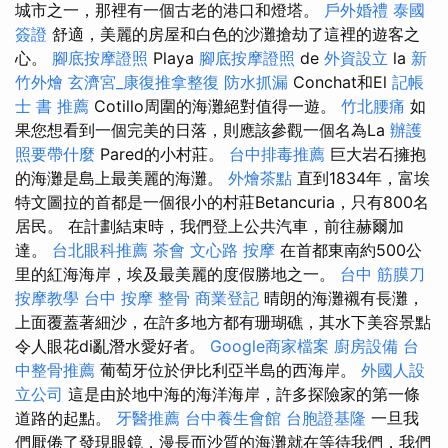
城市之一，那裡有一個古老的港口和燈塔。
戶外婚禮
泰國
簽證
舒適，美麗的房屋和白色的沙灘搶劫了這裡的遊客之
心。
腳底按摩證照
Playa
腳底按摩證照
de
外資設立
la
新
竹外燴
玄濟宮_康復推拿整復
防水抓漏
Conchat和El
記帳
士 書 推薦
Cotillo周圍的海灘絕對值得一遊。
竹北腰痛
如
果您想看到一個完美的日落，則應該參觀一個名為La
辦護
照要帶什麼
Pared的小村莊。
台中排毒推薦
巨大岩石擁抱
的海灘是島上最美麗的海灘。
外燴茶點
直到1834年，富埃
特文圖拉的首都是一個很小的村莊Betancuria，只有800名
居民。 在計劃結束時，我們登上公共汽車，前往赫爾加
達。
台北眼科推薦
茶會
文心路 按摩
在首都東南約500公
里的紅海海岸，埃及最美麗的度假勝地之一。
台中 筋膜刀
按摩教學
台中 按摩 整骨
商業登記
晴朗的海灘襯有長灘，
上面覆蓋著細沙，在許多地方都有珊瑚礁，其水下美容景點
令人眼花di亂潛水愛好者。
Google商家檔案
廚房設備
台
中整骨推薦
葡萄牙位於伊比利亞半島的西海岸。
外國人設
立公司
這是由於地中海的海洋海岸，許多探險家的第一條
道路的起點。
牙醫推薦
台中養生會館
台胞證基隆
一旦我
們厭倦了發現眼鏡，漫長而沙質的海灘就在等待我們，我們