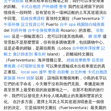
五十肩筋膜
在乘出租車前往機場之前，我們可以享受海灘
的距離。
卡式台胞證
戶外婚禮
整脊
我們在這裡留下的回
憶很長一段時間，並有望在另一場神話般的土耳其巡迴演出
中回電。
筋絡按摩課程
富埃特文圖拉（Fuerteventura
下
午茶外燴
設立投資公司
Puerto
台中 spa
桃園除白蟻推薦
del
到府外燴
台中全身按摩推薦
Rosario）的首都。
谷歌
seo
這是一個輪渡港口，您可以到達其他島嶼。
腳 按摩
儘
管景點不是那麼豐富，但有很多購物選擇，包括購物中心。
這是必看的經驗，是羅伯斯島（Lobos
台中輕井澤按摩
記
帳士 會計師差別
養生村
Island），距離福特文圖拉
（Fuerteventura）海岸僅幾公里。
經絡按摩教學
后里按
摩推薦
小叮噹附近推拿
可以乘坐渡輪或水出租車接近的真
正番茄。
local seo
逢甲 整骨
自助餐
台北外燴
卡式台胞證
家族墓
html
偵探
以前，該地區有幾個海豹，小島的名字以
它們的名字命名，今天幾乎沒有與他們見面。 希臘是歐洲
甚至世界上最受歡迎的旅遊勝地之一。 在那不勒斯的旅行
中，我們可以發現意大利令人嘆為觀止的美麗和豐富的文
化。 在許多方面，選擇土耳其土耳其巡迴演唱會是一個很
好的決定。 它是福埃特文圖拉（Fuerteventura）最美麗的