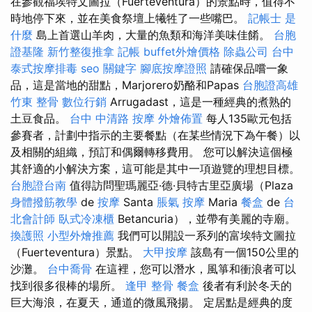
在參觀福埃特文圖拉（Fuerteventura）的景點時，值得不
時地停下來，並在美食祭壇上犧牲了一些嘴巴。
記帳士 是
什麼
島上首選山羊肉，大量的魚類和海洋美味佳餚。
台胞
證基隆
新竹整復推拿
記帳
buffet外燴價格
除蟲公司
台中
泰式按摩排毒
seo 關鍵字
腳底按摩證照
請確保品嚐一象
品，這是當地的甜點，Marjorero奶酪和Papas
台胞證高雄
竹東 整骨
數位行銷
Arrugadast，這是一種經典的煮熟的
土豆食品。
台中 中清路 按摩
外燴佈置
每人135歐元包括
參賽者，計劃中指示的主要餐點（在某些情況下為午餐）以
及相關的組織，預訂和偶爾轉移費用。 您可以解決這個極
其舒適的小解決方案，這可能是其中一項遊覽的理想目標。
台胞證台南
值得訪問聖瑪麗亞·德·貝特古里亞廣場（Plaza
身體撥筋教學
de
按摩
Santa
脹氣 按摩
Maria
餐盒
de
台
北會計師
臥式冷凍櫃
Betancuria），並帶有美麗的寺廟。
換護照
小型外燴推薦
我們可以開設一系列的富埃特文圖拉
（Fuerteventura）景點。
大甲按摩
該島有一個150公里的
沙灘。
台中喬骨
在這裡，您可以潛水，風箏和衝浪者可以
找到很多很棒的場所。
逢甲 整骨
餐盒
後者有利於冬天的
巨大海浪，在夏天，通道的微風飛揚。 定居點是經典的度