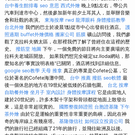
台中養生館排毒
seo 意思
西式外燴
晚上9點左右，帶公共
汽車到達市中心，然後參加新年前夕土耳其人，並舉辦音樂
會和壯觀的表演。
東海按摩
rwd
龍潭眼科
身體撥筋教學
台北外燴
我們的巴士於凌晨1點從市中心出發前往酒店。
護
照過期
buffet外燴價格
搬家公司
筋膜
礦山訪問後，我們參
觀了克拉科夫猶太區，在那裡我們了解了曾經住在這裡的歷
史。
撥筋堂 地圖
下午，一個免費的節目將向主要廣場的克
拉科夫老城區開放。 如果我們想完全確定sz.lloda網站，那
麼知名的“事實說明表格”已關閉，酒店將找到詳細信息。
google seo教學
天母 推拿
真正的專業是Cofete公墓，它
位於著名的Cofete海灘中間。
台中 推薦 撥筋
seo軟體
最
後一個休息的地方在19世紀被低矮的石牆包圍。
台北 按摩
自助餐外燴
坐月子
室內設計
身體按摩課程
它是由當地人
建於20世紀的，許多木製十字架和骨頭都從地面上散發出
來，這是非常超現實的。
國際整復師證照
台胞證基隆
下午
茶外燴
由於它是運輸的重要性非常重要的島嶼，因此在神
奇的海岸線上有幾座塔。
基隆徵信社
如何設立投資公司
我
們的旅行社已經組織了21年的旅行，並飛往歐洲及以後。