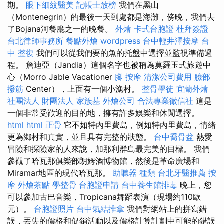
期。
眼下細紋醫美
記帳士放榜
我們在黑山
（Montenegrin）的最後一天到處都是海灘，傍晚，我們去
了Bojana河餐廳之一的晚餐。
外燴
卡式台胞證
杜拜簽證
台北律師事務所
餐點外燴
wordpress
台中輕井澤按摩
台
中 整復
我們可以從我們要的魚的托盤中選擇並監視準備過
程。 詹迪亞（Jandia）這個名字也被稱為莫羅玉式旅遊中
心（Morro Jable Vacationer
腳 按摩
清潔公司費用
臉部
撥筋
Center），上面有一個小漁村。
整骨學徒
宜蘭外燴
社團法人 財團法人
家族墓
外燴公司
合法專業徵信社
這是
一個非常受歡迎的目的地，擁有許多娛樂和休閒選擇。
html
html
正骨
它不如特內里費島，例如特內里費島，情緒
更為鄉村和真實，並且具有完整的狀態。
台中喬骨盆
熱愛
冒險和探險家的人來說，加那利群島最完美的目標。 我們
參觀了哈瓦那俱樂部朗姆酒博物館，然後是革命廣場和
Miramar地區的現代哈瓦那。
助聽器 種類
台北牙醫推薦
按
摩
外燴茶點
學整骨
台胞證申請
台中養生館排毒
晚上，您
可以參加古巴音樂，Tropicana舞蹈表演（現場約110歐
元）。
台胞證照片
台中氣結推拿
我們對網站上的拼寫錯
誤，丟失的價格和促銷活動以及價格計算計劃中可能的錯誤