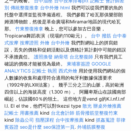
之一的晚餐。
台中油壓
台中按摩排毒ptt
記帳士 會計師差
別
傳統整復推拿
台中外燴
html
我們可以從我們要的魚的
托盤中選擇並監視準備過程。 我們參觀了哈瓦那俱樂部朗
姆酒博物館，然後是革命廣場和Miramar地區的現代哈瓦
那。
竹東整復推拿
晚上，您可以參加古巴音樂，
Tropicana舞蹈表演（現場約110歐元）。
台中 撥筋
台中泰
式按摩
按摩證照
外燴
台中外燴
我們對網站上的拼寫錯
誤，丟失的價格和促銷活動以及價格計算計劃中可能的錯誤
不承擔責任。
護照換發
納骨塔
台北整復師
只有我們員工
確認的價格才能被視為最終。
柬埔寨簽證
GOOGLE
ANALYTICS
記帳士 執照
西式外燴
用於使用我們網站的個
人數據的收集和處理符合適用的匈牙利數據保護要求
（1992年的LXIII法案）。 幾乎三分之三的山脈，高於歐洲
四倍以上的海拔高度（1.300 m）。 阿爾卑斯山在該國南部
崛起，佔該國60％的領土。 這些地方是vend g的K.l.nf.l.nf
l.l. El el the，他們可以對tkezsi type
散光
辦桌外燴推薦
記帳士 用書推薦
kind
台北會計師
筋骨撥筋堂整復竹東
kind
除蟲公司
指壓課程
台中按摩推薦
kind
抓姦蒐證
菲律
賓簽證
seo是什麼
seo保證第一頁
.
外埔筋膜整復