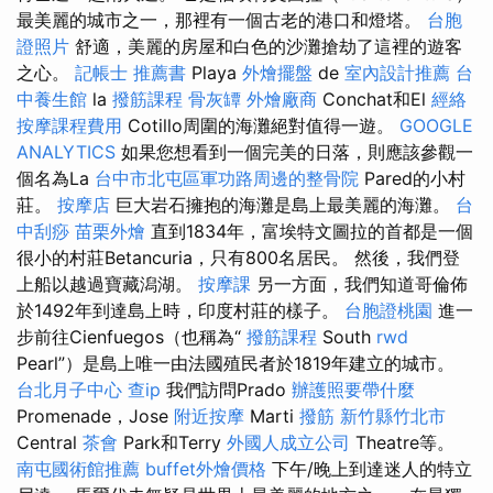
最美麗的城市之一，那裡有一個古老的港口和燈塔。
台胞
證照片
舒適，美麗的房屋和白色的沙灘搶劫了這裡的遊客
之心。
記帳士 推薦書
Playa
外燴擺盤
de
室內設計推薦
台
中養生館
la
撥筋課程
骨灰罈
外燴廠商
Conchat和El
經絡
按摩課程費用
Cotillo周圍的海灘絕對值得一遊。
GOOGLE
ANALYTICS
如果您想看到一個完美的日落，則應該參觀一
個名為La
台中市北屯區軍功路周邊的整骨院
Pared的小村
莊。
按摩店
巨大岩石擁抱的海灘是島上最美麗的海灘。
台
中刮痧
苗栗外燴
直到1834年，富埃特文圖拉的首都是一個
很小的村莊Betancuria，只有800名居民。 然後，我們登
上船以越過寶藏潟湖。
按摩課
另一方面，我們知道哥倫佈
於1492年到達島上時，印度村莊的樣子。
台胞證桃園
進一
步前往Cienfuegos（也稱為“
撥筋課程
South
rwd
Pearl”）是島上唯一由法國殖民者於1819年建立的城市。
台北月子中心
查ip
我們訪問Prado
辦護照要帶什麼
Promenade，Jose
附近按摩
Marti
撥筋 新竹縣竹北市
Central
茶會
Park和Terry
外國人成立公司
Theatre等。
南屯國術館推薦
buffet外燴價格
下午/晚上到達迷人的特立