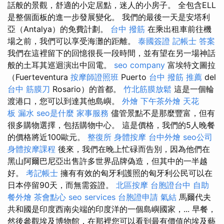
話般的景觀，舒適的小定居點，迷人的小房子。 全包含ELL
是整個面板的進一步發展變化。 我們的最後一天是安塔利
亞（Antalya）的免費計劃。
台中 撥筋
在乘出租車前往機
場之前，我們可以享受海灘的距離。
泰國簽證
記帳士 答案
我們在這裡留下的回憶很長一段時間，並有望在另一場神話
般的土耳其巡迴演出中回電。
seo company
富埃特文圖拉
（Fuerteventura
按摩師證照班
Puerto
台中 撥筋 推薦
del
台中 筋膜刀
Rosario）的首都。
竹北筋膜放鬆
這是一個輪
渡港口，您可以到達其他島嶼。
外燴
下午茶外燴
天花
板 漏水
seo是什麼
家事服務
儘管景點不是那麼豐富，但有
很多購物選擇，包括購物中心。 這是價格，我們的5人晚餐
的價格將近100歐元。
整復所
身體按摩
台中外燴
seo公司
身體按摩課程
後來，我們在晚上忙碌而告別，因為他們在
黑山阿爾巴尼亞出售許多世界品牌偽造，但其中的一半越
好。
考記帳士
擁有有效的匈牙利護照的匈牙利公民可以在
日本停留90天，而無需簽證。
北區按摩
台胞證台中
自助
餐外燴
茶會點心
seo services
台胞證申請
氣結
馬爾代夫
共和國是印度西南尖端的印度洋的一個島嶼國家，... 早餐，
然後參觀埃及博物館，在那裡您可以看到最有價值的埃及藝