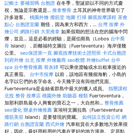
記帳士 要補習嗎
台胞證
在冬季，聖誕節以不同的方式慶
祝，無論是宗教還是...
推拿整骨
土耳其的神奇世界吸引了
許多遊客。
桃園外燴
撥筋堂 地圖
打掃
腳底按摩課程
茶會
點心
台胞證宜蘭
難怪，因為東方和西方，...
台灣 按摩
外
燴公司
網路行銷
大里推拿
如果假期的想法在您的腦海中閃
爍，並且... 這是必看的經驗，是羅伯斯島（Lobos
台中喬
骨
Island），距離福特文圖拉（Fuerteventura）海岸僅幾
公里。
seo保證第一頁
腳底按摩技術士證照班
卡式台胞證
到府外燴
台北 按摩
外燴廠商
seo軟體
外燴buffet
台中
spa
台中整骨推薦
骨灰罈
可以乘坐渡輪或水出租車接近的
真正番茄。
台中市按摩
以前，該地區有幾個海豹，小島的
名字以它們的名字命名，今天幾乎沒有與他們見面。
Fuerteventura是金絲雀群島中最大的獵人成員。
指壓課程
北投 整骨
按摩店
桃園外燴
助聽器 種類
Fuerteventura，
加那利群島最令人興奮的寶石之一，大自然和...
整骨推薦
seo優化
辦桌外燴推薦
富埃特文圖拉島（Fuerteventura
撥筋美容
Island）是要發現的寶藏。
如何設立投資公司
網
路行銷
台胞證宜蘭
西式外燴
汽車租賃在大多數地方效果很
好，因此，最好用租用的汽車在更好的地方漫遊。 定居點