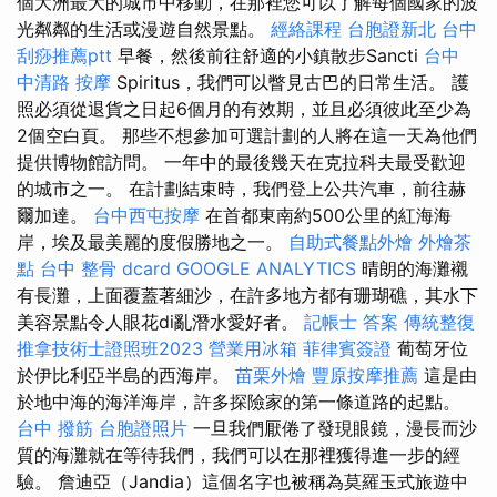
個大洲最大的城市中移動，在那裡您可以了解每個國家的波
光粼粼的生活或漫遊自然景點。
經絡課程
台胞證新北
台中
刮痧推薦ptt
早餐，然後前往舒適的小鎮散步Sancti
台中
中清路 按摩
Spiritus，我們可以瞥見古巴的日常生活。 護
照必須從退貨之日起6個月的有效期，並且必須彼此至少為
2個空白頁。 那些不想參加可選計劃的人將在這一天為他們
提供博物館訪問。 一年中的最後幾天在克拉科夫最受歡迎
的城市之一。 在計劃結束時，我們登上公共汽車，前往赫
爾加達。
台中西屯按摩
在首都東南約500公里的紅海海
岸，埃及最美麗的度假勝地之一。
自助式餐點外燴
外燴茶
點
台中 整骨 dcard
GOOGLE ANALYTICS
晴朗的海灘襯
有長灘，上面覆蓋著細沙，在許多地方都有珊瑚礁，其水下
美容景點令人眼花di亂潛水愛好者。
記帳士 答案
傳統整復
推拿技術士證照班2023
營業用冰箱
菲律賓簽證
葡萄牙位
於伊比利亞半島的西海岸。
苗栗外燴
豐原按摩推薦
這是由
於地中海的海洋海岸，許多探險家的第一條道路的起點。
台中 撥筋
台胞證照片
一旦我們厭倦了發現眼鏡，漫長而沙
質的海灘就在等待我們，我們可以在那裡獲得進一步的經
驗。 詹迪亞（Jandia）這個名字也被稱為莫羅玉式旅遊中