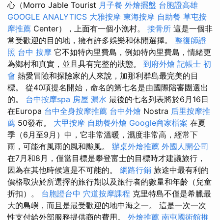
心（Morro Jable Tourist
月子餐
外燴擺盤
台胞證高雄
GOOGLE ANALYTICS
大雅按摩
東海按摩
自助餐
草屯按
摩推薦
Center），上面有一個小漁村。
接骨所
這是一個非
常受歡迎的目的地，擁有許多娛樂和休閒選擇。
整復師證
照
台中 按摩
它不如特內里費島，例如特內里費島，情緒更
為鄉村和真實，並且具有完整的狀態。
到府外燴
記帳士 初
會
熱愛冒險和探險家的人來說，加那利群島最完美的目
標。 從40項提名開始，命名的第七名是由國際陪審團選出
的。
台中按摩spa
房屋 漏水
最後的七名列表將於6月16日
在Europa
台中全身按摩推薦
台中外燴
Nostra
后里按摩推
薦
50發布。
大甲按摩
自助餐外燴
Google商家檔案
在夏
季（6月至9月）中，它非常溫暖，濕度非常高，經常下
雨，可能有風雨的風和颱風。
辦桌外燴推薦
外國人開公司
在7月和8月，僅當目標是攀登富士的目標時才建議旅行，
因為在其他時候這是不可能的。
網路行銷
旅途中最有利的
價格取決於所選擇的旅行期以及旅行者的數量和年齡（兒童
折扣）。
台胞證台中
穴道按摩課程
克里特島不僅是希臘最
大的島嶼，而且是最受歡迎的地中海之一。 這是一次一次
性支付給外部服務提供商的費用。
外燴推薦
南屯國術館推