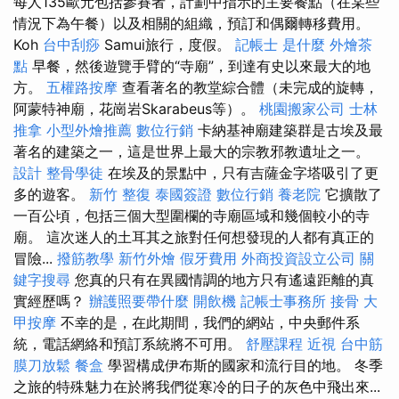
每人135歐元包括參賽者，計劃中指示的主要餐點（在某些
情況下為午餐）以及相關的組織，預訂和偶爾轉移費用。
Koh
台中刮痧
Samui旅行，度假。
記帳士 是什麼
外燴茶
點
早餐，然後遊覽手臂的“寺廟”，到達有史以來最大的地
方。
五權路按摩
查看著名的教堂綜合體（未完成的旋轉，
阿蒙特神廟，花崗岩Skarabeus等）。
桃園搬家公司
士林
推拿
小型外燴推薦
數位行銷
卡納基神廟建築群是古埃及最
著名的建築之一，這是世界上最大的宗教邪教遺址之一。
設計
整骨學徒
在埃及的景點中，只有吉薩金字塔吸引了更
多的遊客。
新竹 整復
泰國簽證
數位行銷
養老院
它擴散了
一百公頃，包括三個大型圍欄的寺廟區域和幾個較小的寺
廟。 這次迷人的土耳其之旅對任何想發現的人都有真正的
冒險...
撥筋教學
新竹外燴
假牙費用
外商投資設立公司
關
鍵字搜尋
您真的只有在異國情調的地方只有遙遠距離的真
實經歷嗎？
辦護照要帶什麼
開飲機
記帳士事務所
接骨
大
甲按摩
不幸的是，在此期間，我們的網站，中央郵件系
統，電話網絡和預訂系統將不可用。
舒壓課程
近視
台中筋
膜刀放鬆
餐盒
學習構成伊布斯的國家和流行目的地。 冬季
之旅的特殊魅力在於將我們從寒冷的日子的灰色中飛出來...