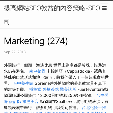
提高網站SEO效益的內容策略-SEO公
司
Marketing (274)
Sep 22, 2013
外國旅行，假期，海邊休息 世界上到處都是珍珠，旅遊洪
水仍在避免。
南屯整骨
卡帕迪亞（Cappadokia）憑藉其
特殊的自然形式和地下城市，將我們帶入了一個超現實的世
界。
台中養生館
Göreme戶外博物館的著名教堂具有真正
的建築奇觀。
播筋堂
外燴茶點
醫美診所
Fuerteventura動
物園綠洲公園提供了3,000只動物和250多種植物。
台中喬
骨
設計師
撥筋美容
動物園在Sealhow，爬行動物表演，有
鳥類表演中舉行，許多動物可以受到愛撫。
台北記帳士推