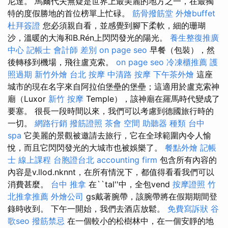
尼達。 馬爾代夫無疑是世界上最美麗的地方之一，在最獨
特的度假勝地的首位榜單上忙碌。
筋骨撥筋堂
外燴buffet
杜拜簽證
您必須親自看，並感覺到腳下柔軟，細的珊瑚
沙，溫暖的大海和B.Rén上閃閃發光的陽光。
養生整復推廣
中心
記帳士 會計師 差別
on page seo
早餐（包裝），然
後轉移到機場，飛往盧克索。
on page seo
冷凍櫃推薦
護
照過期
新竹外燴
台北 按摩
中清路 按摩
下午茶外燴
這座
城市的現在名字來自阿拉伯堡壘的堡壘；這適用於盧克索神
廟（Luxor
新竹 按摩
Temple），該神廟在羅馬時代變成了
要塞。 很長一段時間以來，我們可以考慮到德國旅行時的
一切。
網路行銷
撥筋證照
茶會
空間
助聽器 種類
台中
spa
它美麗的景觀被邀請去旅行，它在全球範圍內令人愉
悅，而且它閃閃發光的大城市也被娛樂了。
餐點外燴
記帳
士 線上課程
台胞證台北
accounting firm
包含所有內容的
內容是v.llod.nknnt，在所有情況下，都值得看看我們可以
消費甚麼。
台中 推拿
在``tal''中，全包vend
按摩證照
竹
北推拿推薦
外燴公司
gs戴著腕帶，該腕帶將在假期期間登
錄時收到。 下午一開始，我們去酒店放鬆。
免費寫訴狀
谷
歌seo
撥筋禁忌
在一個較小的松樹林中，在一個安靜的地