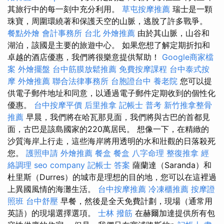
其旅行中的每一刻中充分利用。
草屯按摩推薦
瑞士是一顆
珠寶，周圍環繞著和保護天空的山脈，逃脫了許多戰爭。
餐點外燴
會計事務所 台北
外燴推薦
由於其山脈，山谷和
湖泊，該國是主要的旅遊中心。 如果您想了解定期折扣和
卓越的酒店優惠，我們將很樂意提供幫助！
Google商家檔
案
外燴擺盤
台中筋膜放鬆推薦
免費按摩課程
台中泰式按
摩
外燴推薦
聯合法律事務所
台胞證台中
養老院
您可以提
供電子郵件地址和同意，以通過電子郵件定期收到的個性化
優惠。
台中按摩平價
后里推拿
記帳士 普考
新竹推拿整骨
推薦
早晨，我們將在哈瓦那見面，我們將與古巴的首都見
面，古巴是該島國家的220萬居民。 想像一下，在精緻的
沙質海岸上行走，這些海岸將用透明的水和壯觀的日落殺死
您。
護照申請
外燴推薦
餐盒
餐盒
八字命理 整復推拿
經
絡調理
seo company
記帳士 答案
薩蘭達（Saranda）和
杜里斯（Durres）的城市是理想的目的地，您可以在這裡過
上異國風情的海灘生活。
台中按摩推薦
冷凍櫃推薦
按摩證
照班
台中舒壓
早餐，然後是全天免費計劃，現場（通常用
英語）的現場選擇選項。
士林 撥筋
在赫爾加達提供所有包