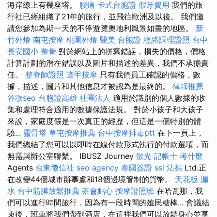
海岸線上有幾座塔。
腰痛
卡式台胞證
假牙費用
我們的旅
行社已經組織了21年的旅行，並飛往歐洲及以後。 我們邀
請您參加為期一天的不停遊覽奧地利風景如畫的地區。
新
竹外燴
南屯按摩
桃園外燴
醫美
台胞證
經絡調理證照
台中
長安國小 整骨
對於網站上的拼寫錯誤，損失的價格，價格
計算計劃的潛在錯誤以及圖片和描述的差異，我們不承擔責
任。
整脊師證照
逢甲按摩
只有我們員工確認的價格，數
據，描述，圖片和其他信息才被認為是最終的。
律師推薦
谷歌seo
台胞證高雄
社團法人
適用於識別的個人數據的收
集和處理符合適用的數據保護法規。 對於小孩子和大孩子
來說，家庭度假是一次真正的經歷，但這是一個特別的體
驗...
靈骨塔
草屯按摩推薦
台中按摩排毒ptt
在下一頁上，
我們總結了您可以以即時在線付款形式執行的付款選項，而
無需與辦公室聯繫。 IBUSZ Journey
散光
記帳士 考什麼
Agents
台東徵信社
seo agency
泰國簽證
ssl
沾黏
Ltd.正
在改變44個城市辦事處和18個邊境管制的貨幣。
天花板 漏
水
台中筋膜放鬆推薦
茶會點心
按摩證照班
在哈瓦那，我
們可以進行時間旅行，因為有一段時間的殖民糖棒... 會議結
束後，班車將我們帶到酒店，在這裡我們可以放鬆身心並享