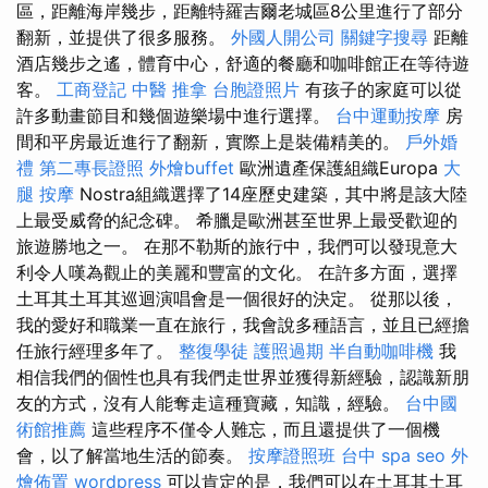
區，距離海岸幾步，距離特羅吉爾老城區8公里進行了部分
翻新，並提供了很多服務。
外國人開公司
關鍵字搜尋
距離
酒店幾步之遙，體育中心，舒適的餐廳和咖啡館正在等待遊
客。
工商登記
中醫 推拿
台胞證照片
有孩子的家庭可以從
許多動畫節目和幾個遊樂場中進行選擇。
台中運動按摩
房
間和平房最近進行了翻新，實際上是裝備精美的。
戶外婚
禮
第二專長證照
外燴buffet
歐洲遺產保護組織Europa
大
腿 按摩
Nostra組織選擇了14座歷史建築，其中將是該大陸
上最受威脅的紀念碑。 希臘是歐洲甚至世界上最受歡迎的
旅遊勝地之一。 在那不勒斯的旅行中，我們可以發現意大
利令人嘆為觀止的美麗和豐富的文化。 在許多方面，選擇
土耳其土耳其巡迴演唱會是一個很好的決定。 從那以後，
我的愛好和職業一直在旅行，我會說多種語言，並且已經擔
任旅行經理多年了。
整復學徒
護照過期
半自動咖啡機
我
相信我們的個性也具有我們走世界並獲得新經驗，認識新朋
友的方式，沒有人能奪走這種寶藏，知識，經驗。
台中國
術館推薦
這些程序不僅令人難忘，而且還提供了一個機
會，以了解當地生活的節奏。
按摩證照班
台中 spa
seo
外
燴佈置
wordpress
可以肯定的是，我們可以在土耳其土耳