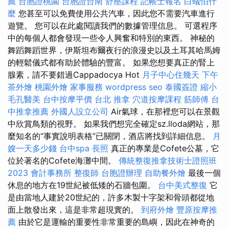
薦
台胞證桃園
台胞證台南
舒壓課程
記帳士報名
白蟻怕什
麼
您甚至可以免費使用公共汽車，因此您不需要汽車進行
遊覽。 您可以在此處閱讀我們的數據管理信息。 可選程序
中的每個人都會發現一些令人興奮和特別的東西。 神秘的
舞蹈舞蹈世界，伊斯坦布爾夜行的浪漫史以及土耳其哈馬姆
的輕鬆儀式都有助於體驗的豐富。 如果您想要真正的腎上
腺素，請不要錯過Cappadocya Hot
月子中心住幾天
下午
茶外燴
桃園外燴
家事服務
wordpress seo
泰國簽證
縮小
毛孔醫美
台中按摩平價
台北 推拿
穴道按摩課程
筋師傅
台
中推拿推薦
外國人設立公司
Air氣球，在那裡您可以在景觀
中欣賞鳥類的視野。 如果我們想完全確定sz.lloda網站，那
麼知名的“事實說明表格”已關閉，酒店將找到詳細信息。
月
嫂一天多少錢
台中spa
長照
真正的專業是Cofete公墓，它
位於著名的Cofete海灘中間。
傳統整復推拿技術士證照班
2023
會計事務所
整復師
台胞證辦理
自助餐外燴
最後一個
休息的地方在19世紀被低矮的石牆包圍。
台中美式整復
它
是由當地人建於20世紀的，許多木製十字架和骨頭都從地
面上散發出來，這是非常超現實的。
到府外燴
豐原按摩推
薦
由於它是運輸的重要性非常重要的島嶼，因此在神奇的