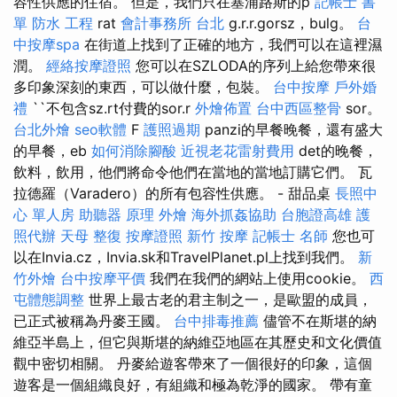
容性供應的住宿。 但是，我們只在塞浦路斯的p
記帳士 書
單
防水 工程
rat
會計事務所 台北
g.r.r.gorsz，bulg。
台
中按摩spa
在街道上找到了正確的地方，我們可以在這裡濕
潤。
經絡按摩證照
您可以在SZLODA的序列上給您帶來很
多印象深刻的東西，可以做什麼，包裝。
台中按摩
戶外婚
禮
``不包含sz.rt付費的sor.r
外燴佈置
台中西區整骨
sor。
台北外燴
seo軟體
F
護照過期
panzi的早餐晚餐，還有盛大
的早餐，eb
如何消除腳酸
近視老花雷射費用
det的晚餐，
飲料，飲用，他們將命令他們在當地的當地訂購它們。 瓦
拉德羅（Varadero）的所有包容性供應。 - 甜品桌
長照中
心 單人房
助聽器 原理
外燴
海外抓姦協助
台胞證高雄
護
照代辦
天母 整復
按摩證照
新竹 按摩
記帳士 名師
您也可
以在Invia.cz，Invia.sk和TravelPlanet.pl上找到我們。
新
竹外燴
台中按摩平價
我們在我們的網站上使用cookie。
西
屯體態調整
世界上最古老的君主制之一，是歐盟的成員，
已正式被稱為丹麥王國。
台中排毒推薦
儘管不在斯堪的納
維亞半島上，但它與斯堪的納維亞地區在其歷史和文化價值
觀中密​​切相關。 丹麥給遊客帶來了一個很好的印象，這個
遊客是一個組織良好，有組織和極為乾淨的國家。 帶有童