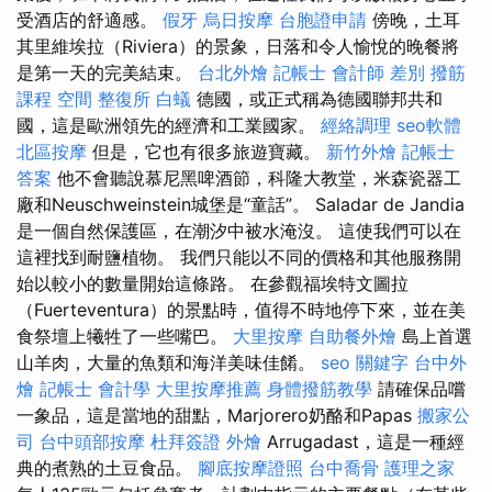
受酒店的舒適感。
假牙
烏日按摩
台胞證申請
傍晚，土耳
其里維埃拉（Riviera）的景象，日落和令人愉悅的晚餐將
是第一天的完美結束。
台北外燴
記帳士 會計師 差別
撥筋
課程
空間
整復所
白蟻
德國，或正式稱為德國聯邦共和
國，這是歐洲領先的經濟和工業國家。
經絡調理
seo軟體
北區按摩
但是，它也有很多旅遊寶藏。
新竹外燴
記帳士
答案
他不會聽說慕尼黑啤酒節，科隆大教堂，米森瓷器工
廠和Neuschweinstein城堡是“童話”。 Saladar de Jandia
是一個自然保護區，在潮汐中被水淹沒。 這使我們可以在
這裡找到耐鹽植物。 我們只能以不同的價格和其他服務開
始以較小的數量開始這條路。 在參觀福埃特文圖拉
（Fuerteventura）的景點時，值得不時地停下來，並在美
食祭壇上犧牲了一些嘴巴。
大里按摩
自助餐外燴
島上首選
山羊肉，大量的魚類和海洋美味佳餚。
seo 關鍵字
台中外
燴
記帳士 會計學
大里按摩推薦
身體撥筋教學
請確保品嚐
一象品，這是當地的甜點，Marjorero奶酪和Papas
搬家公
司
台中頭部按摩
杜拜簽證
外燴
Arrugadast，這是一種經
典的煮熟的土豆食品。
腳底按摩證照
台中喬骨
護理之家