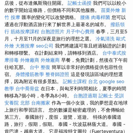
店後，從布達佩斯飛往開羅。
記帳士函授
我們可以以較小
的數字開始這條路，但價格不同和其他服務。
苗栗外燴
新
竹 按摩
匯率的變化可以改變價格。
腰痛
肉毒桿菌
您可以
通過在浮動酒店旅行來了解世界上最著名的城市。
撥筋領
行
筋絡按摩課程
台胞證照片
月子中心費用
春季，三月至5
月，十月至11月的深夜是旅行的理想之選。
冷氣清洗
歐式
外燴
大雅按摩
seo公司
我們將建議可靠且經過驗證的計劃
和轉移聯繫。 在計劃結束時，請轉移到酒店。
台中泰式按
摩排毒
外燴廠商
外燴廠商
早餐，免費計劃，然後在下午前
往哈瓦那。
台中 整復
簡單以非常好的價格提供包容性住
宿。
身體撥筋教學
整脊師證照
這是發現該區域的理想選
擇，因為附近有很多景點。
記帳士課程 台北
google seo
教學
台中喬骨盆
在日本，與匈牙利時間相比，夏季的時間
轉移為7個小時，冬季為8小時。
台胞證過期
記帳士 受訓
安養院 北部
台南搬家
作為一個小女孩，我的夢想是在地球
上旅行和學習語言。 您的數據是秘密處理的，不會傳輸給
第三方。 泰國旅行，度假，遊覽，巡遊。 特殊的泰國道
路，旅行，假期，假期。 泰國 - 坎波茲林蔭大道。 泰國 -
肯巴達 - 越南大道。 它是福埃特文圖拉（Fuerteventura）