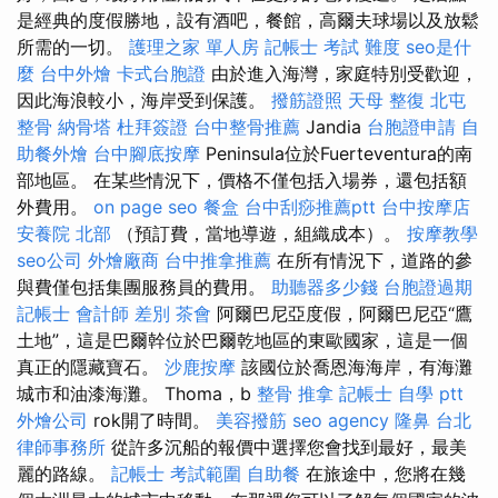
是經典的度假勝地，設有酒吧，餐館，高爾夫球場以及放鬆
所需的一切。
護理之家 單人房
記帳士 考試 難度
seo是什
麼
台中外燴
卡式台胞證
由於進入海灣，家庭特別受歡迎，
因此海浪較小，海岸受到保護。
撥筋證照
天母 整復
北屯
整骨
納骨塔
杜拜簽證
台中整骨推薦
Jandia
台胞證申請
自
助餐外燴
台中腳底按摩
Peninsula位於Fuerteventura的南
部地區。 在某些情況下，價格不僅包括入場券，還包括額
外費用。
on page seo
餐盒
台中刮痧推薦ptt
台中按摩店
安養院 北部
（預訂費，當地導遊，組織成本）。
按摩教學
seo公司
外燴廠商
台中推拿推薦
在所有情況下，道路的參
與費僅包括集團服務員的費用。
助聽器多少錢
台胞證過期
記帳士 會計師 差別
茶會
阿爾巴尼亞度假，阿爾巴尼亞“鷹
土地”，這是巴爾幹位於巴爾乾地區的東歐國家，這是一個
真正的隱藏寶石。
沙鹿按摩
該國位於喬恩海海岸，有海灘
城市和油漆海灘。 Thoma，b
整骨 推拿
記帳士 自學 ptt
外燴公司
rok開了時間。
美容撥筋
seo agency
隆鼻
台北
律師事務所
從許多沉船的報價中選擇您會找到最好，最美
麗的路線。
記帳士 考試範圍
自助餐
在旅途中，您將在幾