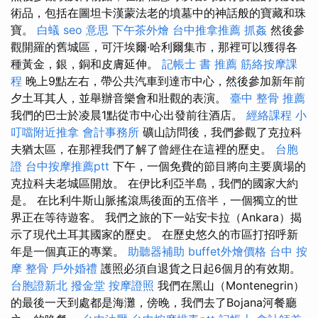
術品，包括在圖坦卡漢蒙法老的墳墓中的神話般的寶藏和珠
寶。
白蟻
seo 意思
下午茶外燴
台中推拿推薦
抓姦
然後參
觀開羅的舊城區，可汗埃爾·哈利爾集市，那裡可以獲得各
種黃金，銀，銅和皮膚延伸。
記帳士 書 推薦
筋絡按摩課
程
晚上9點左右，帶公共汽車到達市中心，然後參加新年前
夕土耳其人，並舉辦音樂會和壯觀的表演。
臺中 整骨 推薦
我們的巴士於凌晨1點從市中心出發前往酒店。
經絡課程
小
叮噹附近推拿
會計事務所
礦山訪問後，我們參觀了克拉科
夫猶太區，在那裡我們了解了曾經住在這裡的歷史。
台胞
證
台中按摩推薦ptt
下午，一個免費的節目將向主要廣場的
克拉科夫老城區開放。 在伊比利亞半島，我們的國家大約
是。 在比利牛斯山脈搖滾馬後面的五倍半，一個獨立的世
界正在等待遊客。 我們之旅的下一站安卡拉（Ankara）揭
示了現代土耳其國家的歷史。 在歷史悠久的市區打招呼新
年是一個真正的專業。
助聽器補助
buffet外燴價格
台中 按
摩 整骨
戶外婚禮
護照必須自退貨之日起6個月的有效期。
台胞證新北
撥金堂
按摩證照
我們在黑山（Montenegrin）
的最後一天到處都是海灘，傍晚，我們去了Bojana河餐廳