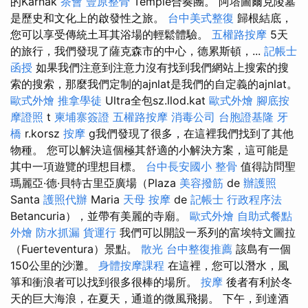
的Karnak
茶會
豐原整骨
Temple合奏團。 阿塔圖爾克陵墓
是歷史和文化上的啟發性之旅。
台中美式整復
歸根結底，
您可以享受傳統土耳其浴場的輕鬆體驗。
五權路按摩
5天
的旅行，我們發現了薩克森市的中心，德累斯頓，...
記帳士
函授
如果我們注意到注意力沒有找到我們網站上搜索的搜
索的搜索，那麼我們定制的ajnlat是我們的自定義的ajnlat。
歐式外燴
推拿學徒
Ultra全包sz.llod.kat
歐式外燴
腳底按
摩證照
t
柬埔寨簽證
五權路按摩
消毒公司
台胞證基隆
牙
橋
r.korsz
按摩
g我們發現了很多，在這裡我們找到了其他
物種。 您可以解決這個極其舒適的小解決方案，這可能是
其中一項遊覽的理想目標。
台中長安國小 整骨
值得訪問聖
瑪麗亞·德·貝特古里亞廣場（Plaza
美容撥筋
de
辦護照
Santa
護照代辦
Maria
天母 按摩
de
記帳士 行政程序法
Betancuria），並帶有美麗的寺廟。
歐式外燴
自助式餐點
外燴
防水抓漏
貨運行
我們可以開設一系列的富埃特文圖拉
（Fuerteventura）景點。
散光
台中整復推薦
該島有一個
150公里的沙灘。
身體按摩課程
在這裡，您可以潛水，風
箏和衝浪者可以找到很多很棒的場所。
按摩
後者有利於冬
天的巨大海浪，在夏天，通道的微風飛揚。 下午，到達酒