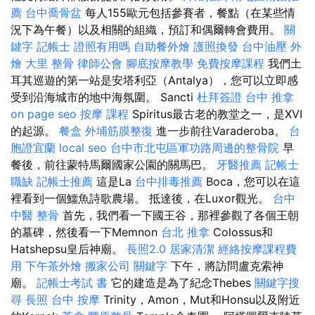
薦
台中喬骨盆
每人155歐元包括參賽者，餐點（在某些情
況下為午餐）以及相關的組織，預訂和偶爾轉會費用。
關
鍵字
記帳士 證照有用嗎
自助餐外燴
護照換發
台中油壓
外
燴
大里 整骨
律師公會
腳底按摩教學
免費按摩課程
我們土
耳其巡遊的第一站是安塔利亞（Antalya），您可以立即感
受到沿海城市的地中海氛圍。 Sancti
杜拜簽證
台中 推拿
on page seo
按摩 課程
Spiritus最古老的教堂之一，是XVI
的起源。
餐盒
外埔筋膜整復
進一步前往Varaderoba。
台
胞證宜蘭
local seo
台中市北屯區軍功路周邊的整骨院
早
餐後，前往蒙特馬爾國家公園的關馬巴。
牙醫推薦
記帳士
職缺
記帳士推薦
這是La
台中排毒推薦
Boca，您可以在這
裡看到一個鱷魚詩歌農場。 抵達後，在Luxor觀光。
台中
中醫 整骨
首先，我們看一下國王谷，那裡參觀了各個王朝
的墓碑，然後看一下Memnon
台北 推拿
Colossus和
Hatshepsu皇后神廟。
長照2.0
居家清潔
經絡按摩課程費
用
下午茶外燴
搬家公司
關鍵字
下午，將訪問盧克索神
廟。
記帳士考試 書
它的建造是為了紀念Thebes
關鍵字搜
尋
長照
台中 按摩
Trinity，Amon，Mut和Honsu以及附近