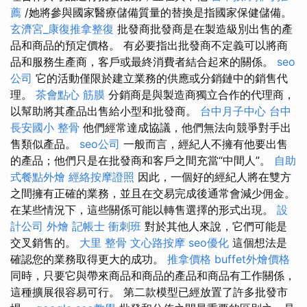
薦
/她將參與國家醫療儲備質量的替換是指國家保健儲備。
玄濟宮_康復推拿整復
批發商批發商是在製造級別出售的產
品和商品的預定價格。 有必要指出批發商不定義可以將商
品和服務生產商，客戶或最終消費者結合起來的關係。
seo
公司
它的活動僅限於建立業務的供應或分銷鏈中的銷售代
理。
茶會點心
筋膜
分銷商是與製造商獨立合作的代理商，
以幫助將其產品出售給小型和批發商。
台中月子中心
台中
長安國小 整骨
他們經常達成協議，他們無法向競爭對手出
售類似產品。
seo公司
一般而言，經紀人不擁有他要出售
的產品；他們只是在批發商和客戶之間充當“中間人”。
自助
式餐點外燴
經絡按摩證照
因此，一個好的經紀人將在雙方
之間擁有正確的業務，並且在交易完成後通常會減少佣金。
在某些情況下，這些關係可能以轉售選擇的形式出現。
設
計公司
外燴
記帳士 衝刺班
對於其他人來說，它們可能是
交叉銷售的。
大里 整骨
文心路按摩
seo優化
這個想法是
確認您的業務取得更大的成功。
推拿價格
buffet外燴價格
同時，只要它與帶來商品和商品的產品和商品有工作關係，
這種擴展很容易可行。 第二款模型已經放置了許多批發市