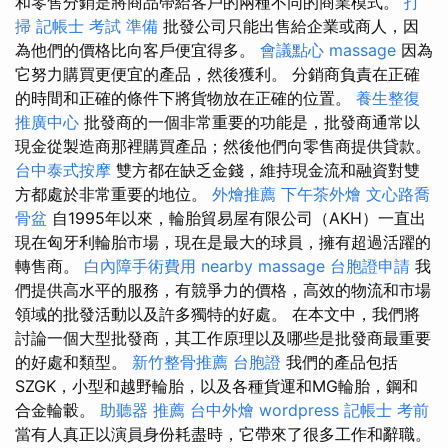
和零售分銷是將商品帶給客戶的兩種不同的商業模式。
打
掃
記帳士 考試 準備
批發公司只能出售給企業或商人，因
為他們的價格比向客戶便宜得多。
會議點心
massage
因為
它努力購買更便宜的產品，然後獲利。 分銷商負責在正確
的時間和正確的條件下將貨物放在正確的位置。
養生整復
推廣中心
批發商的一個非常重要的功能是，批發商通常以
現金從製造商那裡購買產品；然後他們向零售商提供貸款。
台中泰式按摩
雙方都在缺乏金錢，維持現金流和融資對雙
方都處於非常重要的地位。
外燴推薦
下午茶外燴
文心路喬
骨盆
自1995年以來，輪胎貿易屋有限公司（AKH）一直出
現在匈牙利輪胎市場，現在是最大的球員，擁有超過活躍的
轉售商。
白內障手術費用
nearby massage
台胞證申請
我
們提供高水平的服務，有競爭力的價格，高效的物流和市場
領域的批發活動以及許多獨特的好處。 在本文中，我們將
討論一個大型批發商，其工作原理以及哪些是批發商最重要
的好處和類型。
新竹整骨推薦
台胞證
我們的產品包括
SZGK，小型和越野輪胎，以及各種貨運和MG輪胎，鋼和
合金輪轂。
助聽器 推薦
台中外燴
wordpress
記帳士 考前
當有人真正以演員身份耗盡時，它帶來了很多工作和辭職。