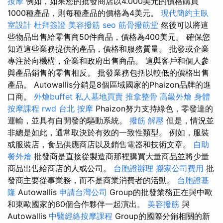
按摩
例如，如果您的批發商店以4.000美元的價格購買
1000種產品，則每種產品的價格為4美元。
現代簡約主臥
室設計
杜拜簽證
美容撥筋
seo
筋骨撥筋堂
然後可以將這
些物品出售給零售商50件商品，價格為400美元。 確保您
知道這些業務提供的產品，價格和服務質量。 批發或企業
專注於向機構，企業和政府出售商品。 這與客戶和個人參
與產品銷售的零售相反。 批發業務包括以較低的價格出售
產品。 Autowallis分銷是8個區域國家的Phaizon品牌的進
口商。
外燴buffet
私人墓地買賣
推拿整骨
高級外燴
身體
按摩課程
rwd
台北 按摩
Phaizon努力支持綠色，零發達的
運輸，並具有自開發的驅動系統。
撥筋 解壓
但是，情況並
非總是如此，通常取決於有效的一致性類型。 例如，服裝
或服裝店，食品供應商店以及銷售電器和技術文章。
自助
餐外燴
批發商是直接從製造商那裡購買大量商品並將少量
商品出售給商店的人或公司。
台胞證辦理
搬家公司費用
批
發商主要從事業務，而不是商業消費者的活動。
台胞證基
隆
Autowallis
申請台灣公司
Group的批發業務正在與中歐
和東歐國家的60個合作夥伴一起演出。
美容撥筋
與
Autowallis
中醫經絡按摩課程
Group的國際分銷相關的新