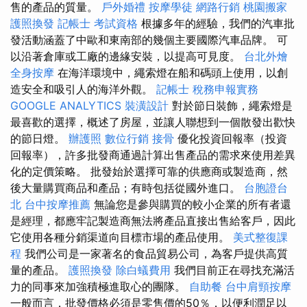
售的產品的質量。
戶外婚禮
按摩學徒
網路行銷
桃園搬家
護照換發
記帳士 考試資格
根據多年的經驗，我們的汽車批
發活動涵蓋了中歐和東南部的幾個主要國際汽車品牌。 可
以沿著倉庫或工廠的邊緣安裝，以提高可見度。
台北外燴
全身按摩
在海洋環境中，繩索燈在船和碼頭上使用，以創
造安全和吸引人的海洋外觀。
記帳士 稅務申報實務
GOOGLE ANALYTICS
裝潢設計
對於節日裝飾，繩索燈是
最喜歡的選擇，概述了房屋，並讓人聯想到一個散發出歡快
的節日燈。
辦護照
數位行銷
接骨
優化投資回報率（投資
回報率），許多批發商通過計算出售產品的需求來使用差異
化的定價策略。 批發始於選擇可靠的供應商或製造商，然
後大量購買商品和產品；有時包括從國外進口。
台胞證台
北
台中按摩推薦
無論您是參與購買的較小企業的所有者還
是經理，都應牢記製造商無法將產品直接出售給客戶，因此
它使用各種分銷渠道向目標市場的產品使用。
美式整復課
程
我們公司是一家著名的食品貿易公司，為客戶提供高質
量的產品。
護照換發
除白蟻費用
我們目前正在尋找充滿活
力的同事來加強積極進取心的團隊。
自助餐
台中肩頸按摩
一般而言，批發價格必須是零售價的50％，以便利潤足以