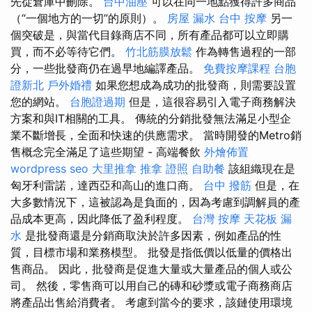
先從倉庫中刪除。
台中油壓
可以在同一地點獲得許多商品
（“一個地方的一切”的原則）。
房屋 漏水
台中 按摩
另一
個突破是，與當代目錄商店不同，所有產品都可以立即購
買，而不必等待它們。
竹北筋膜放鬆
作為轉售過程的一部
分，一些批發商仍在過早地編譯產品。
免費按摩課程
台胞
證新北
戶外婚禮
如果您想成為成功的批發商，則需要設置
您的網站。
台胞證過期
但是，這很容易引入電子商務解決
方案和與IT相關的工具。 傳統的分銷批發無法滿足小型企
業不斷增長，全面和快速的供應需求。 當時開發的Metro銷
售概念完全滿足了這些期望 - 高端餐飲
外燴佈置
wordpress seo
大里推拿
推拿 證照
自助餐
該組織現在是
匈牙利雷諾，達西亞和高山的進口商。
台中 撥筋
但是，在
大多數情況下，這被認為是負面的，因為考慮到調解員的產
品成本更高，因此降低了盈利程度。
台灣 按摩
天花板 漏
水
是批發商還是分銷商取決於許多因素，例如產品的性
質，目標市場和業務模型。 批發是指低價以低量的價格出
售商品。 因此，批發商是促進大量或大量產品的個人或公
司。 然後，零售商可以用自己的磚和砂漿或電子商務商店
將產品出售給消費者。 考慮到當今的要求，該鏈使用環境