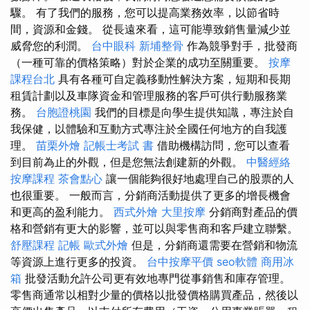
驟。 有了我們的服務，您可以提高業務效率，以節省時
間，資源和金錢。 從長遠來看，這可能導致銷售量減少並
威脅您的利潤。
台中眼科
新埔整骨
作為競爭對手，批發商
（一種可靠的價格策略）對於企業的成功至關重要。
按摩
課程台北
具有各種可自定義移動性解決方案，短期和長期
租賃計劃以及車隊資金和管理服務的客戶可供行動服務業
務。
台胞證桃園
我們的目標是向學生提供知識，專注於自
我保健，以體驗和互動方式專注於全國任何地方的自我護
理。
苗栗外燴
記帳士考試 書
借助機構訪問，您可以查看
到目前為止的外觀，但是您無法創建新的外觀。
中醫經絡
按摩課程
茶會點心
讓一個能夠很好地處理自己的股票的人
也很重要。 一般而言，分銷商活動提供了更多的增長機會
和更高的盈利能力。
西式外燴
大里按摩
分銷商對產品的價
格和營銷有更大的影響，並可以與零售商和客戶建立聯繫。
舒壓課程
記帳
歐式外燴
但是，分銷商還需要在營銷和物流
等資源上進行更多的投資。
台中按摩平價
seo軟體
商用冰
箱
批發活動允許公司更有效地專門從事銷售和庫存管理。
零售商通常以相對少量的價格以批發價格購買產品，然後以