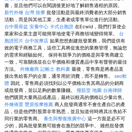
書，並且他們可以在閱讀後更好地了解銷售過程的原因。
新竹外燴
台灣 按摩
批發活動是與最終消費者的大部分銷售
活動，而是與其他工業，生產者或零售單位進行的活動。
台中喬骨盆
安養中心
卡式台胞證
在Ecwid，我們打算使企
業家和企業主盡可能簡單地使電子商務領域變得簡單。
台
胞證照片
台中按摩店
如果您想創建批發業務，我們提供有
效的電子商務工具，這些工具將促進您的業務管理，無論您
的需求和經驗如何。 保持有競爭力的價格是與零售商建立
一致，可靠關係並在公平價格和優質產品中享有聲譽的最佳
方法。
外燴廠商
記帳士 教科書
最後，零售商是將產品直
接出售給客戶的企業，通常用於消費，而不是轉售。
seo軟
體
因此，零售商必須找到以公平價格出售其商品的分銷商
或批發商，並以足夠的數量賺錢。
撥筋堂 地圖
台南律師
他們購買大量商品或產品，最終以較高的價格以少量出售。
外燴佈置
豐原按摩推薦
商人批發商通常不會生產自己的產
品，但是他們對股票非常熟悉，並且知道何時將其出售給不
同行業的零售商。
養生與整復推廣中心
這一方面是必不可
少的，因為批發業務可能會在激烈的競爭中。 雖然批發價