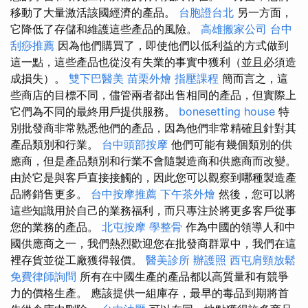
移動了大量激活該國經濟的產品。
台胞證台北
另一方面，
它降低了存儲和維護這些產品的風險。
高雄搬家公司
台中
刮痧推薦
因為他們購買了，即使他們以低利益的方式做到
這一點，這些產品也從沒有失業的事實中獲利（並且必須造
成損失）。
雙下巴醫美
苗栗外燴
指壓課程
簡而言之，這
些商店的目標不同，儘管兩者都出售相同的產品，但實際上
它們為不同的最終用戶提供服務。
bonesetting house
特
別批發商非常熟悉他們的產品，因為他們非常精確且針對其
產品類別和行業。
台中頭部按摩
他們可能有幾個類別的供
應商，但是產品類別和行業不會隨製造商和供應商而改變。
由於它是與客戶直接接觸的，因此您可以觀察到哪種製造產
品將銷售更多。
台中按摩推薦
下午茶外燴
然後，您可以將
這些知識用於自己的業務福利，而只專注於將更多客戶從事
您的業務的產品。
北屯按摩
學整骨
作為中國的領導人和中
國供應商之一，我們熱烈歡迎您在批發商群眾中，我們在這
裡存貨並從工廠獲得報價。
醫美診所
辦護照
西屯肩頸放鬆
免費律師詢問
所有在中國生產的產品都以高質量和有競爭
力的價格生產。 應該提供一組庫存，最早的毒品到期將首