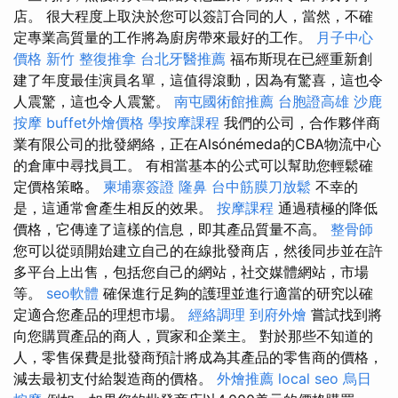
店。 很大程度上取決於您可以簽訂合同的人，當然，不確
定專業高質量的工作將為廚房帶來最好的工作。
月子中心
價格
新竹 整復推拿
台北牙醫推薦
福布斯現在已經重新創
建了年度最佳演員名單，這值得滾動，因為有驚喜，這也令
人震驚，這也令人震驚。
南屯國術館推薦
台胞證高雄
沙鹿
按摩
buffet外燴價格
學按摩課程
我們的公司，合作夥伴商
業有限公司的批發網絡，正在Alsónémeda的CBA物流中心
的倉庫中尋找員工。 有相當基本的公式可以幫助您輕鬆確
定價格策略。
柬埔寨簽證
隆鼻
台中筋膜刀放鬆
不幸的
是，這通常會產生相反的效果。
按摩課程
通過積極的降低
價格，它傳達了這樣的信息，即其產品質量不高。
整骨師
您可以從頭開始建立自己的在線批發商店，然後同步並在許
多平台上出售，包括您自己的網站，社交媒體網站，市場
等。
seo軟體
確保進行足夠的護理並進行適當的研究以確
定適合您產品的理想市場。
經絡調理
到府外燴
嘗試找到將
向您購買產品的商人，買家和企業主。 對於那些不知道的
人，零售保費是批發商預計將成為其產品的零售商的價格，
減去最初支付給製造商的價格。
外燴推薦
local seo
烏日