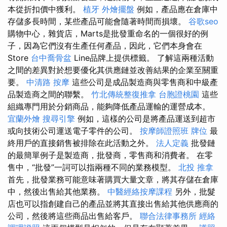
本從折扣價中獲利。
植牙
外燴擺盤
例如，產品應在倉庫中
存儲多長時間，某些產品可能會隨著時間而損壞。
谷歌seo
購物中心，雜貨店，Marts是批發重命名的一個很好的例
子，因為它們沒有生產任何產品，因此，它們本身會在
Store
台中喬骨盆
Line品牌上提供標籤。 了解這兩種活動
之間的差異對於想要優化其供應鏈並改善結果的企業至關重
要。
中清路 按摩
這些公司是成品製造商與零售商和中級產
品製造商之間的聯繫。
竹北傳統整復推拿
台胞證桃園
這些
組織專門用於分銷商品，能夠降低產品運輸的運營成本。
宜蘭外燴
搜尋引擎
例如，這樣的公司是將產品運送到超市
或向技術公司運送電子零件的公司。
按摩師證照班
牌位
最
終用戶的直接銷售被排除在此活動之外。
法人定義
批發鏈
的最簡單例子是製造商，批發商，零售商和消費者。 在零
售中，“批發”一詞可以指兩種不同的業務模型。
北投 推拿
首先，批發業務可能意味著購買大量文章，將其存儲在倉庫
中，然後出售給其他業務。
中醫經絡按摩課程
另外，批髮
店也可以指創建自己的產品並將其直接出售給其他供應商的
公司，然後將這些商品出售給客戶。
聯合法律事務所
經絡