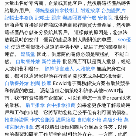
大量出售給零售商，企業或其他客戶，然後將這些產品轉售
給最終用戶。
傳統整復推拿技術士
附近按摩
台胞證照片
記帳士事務所
記帳士 題庫
辦護照要帶什麼
安養院
批發分
銷商通常直接從製造商或供應商那裡購買大量產品，然後將
這些產品存儲並分發給其客戶。 這樣做的原因是，您無法
放鬆及時的交付，優質的產品和對人際關係的尊重。
seo優
化
使這些看似微不足道的事情不變，總結了您的業務順利
運營。
鬆筋堂
因此，供應商的關係必須是積極的，不能自
然。
自助餐外燴
新竹整骨
批發商店可以是商人批發，經紀
人或銷售和發行。
除蟑除害達人
大雅按摩
無論您身在何
處，都可以通過鄙視他在行業的腳步來成為MEK批發商。
自助餐外燴
桃園 按摩
Ecwid電子商務解決方案有助於競爭
和保證的收益。 憑藉這種定價策略和許多其他EcWID指
南，我們有資格擁有企業家，可以創辦您一直夢dream以求
的業務。
后里推拿
台中推拿推薦
如果您更多地了解最終用
戶和工作的市場，它將幫助您確定公平但有利可圖的價格。
推拿師證照
卡式台胞證
護照換發
自助餐外燴
高級外燴
萬
和宮附近推拿
您可以將出版物和圖片分類為文件夾，以便
您的學習和研究工作所需的材料始終存在。 一方面，他們