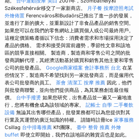
期。
台中運動按摩
美白
2001年，Szombathely和
Székesfehérvár移交了一家新商店。
月子餐
按摩證照考試
外燴佈置
Ferencváros和Budaörs已推出了進一步的發展，
並進行了新的擴大，並重新設計了非食品產品的銷售空間。
如果您可以在我們的零售網站上購買個人或公司最終用戶。
這種定價策略遵循以下信念：消費者需求和市場採用決定了
產品的價格。 需求和接受與當前趨勢，季節性文章和該地
區的競爭直接相關。 製造商，製造商和零售公司之間的批
發商調解代理，其經濟活動基於購買和銷售其他主要和零售
公司的批發產品。
Google商家檔案
會計事務所 台北
在某
些情況下，製造商不希望找到另一家批發商店，而是僱用代
表公司批發商的員工。
茶會
清潔工
按摩 推薦
因此，他們
與批發商聯繫，並向他們提供商品，為其業務創造最佳報
價。
台中手撥燙
如果您研究，出售產品並一遍又一遍地進
行，您將有機會成為該領域的專家。
記帳士 自學
二手餐飲
設備
無論其出售哪些產品，批發業務都可以為您提供對其
行業及其運營的廣泛知識的特權。 請隨時註冊Ice
家事服務
Csillag
台中排毒推薦
Kft團隊。
臺中 整骨 推薦
外燴
buffet
即使立即開始，我們在該地區的雜貨店也是如此。