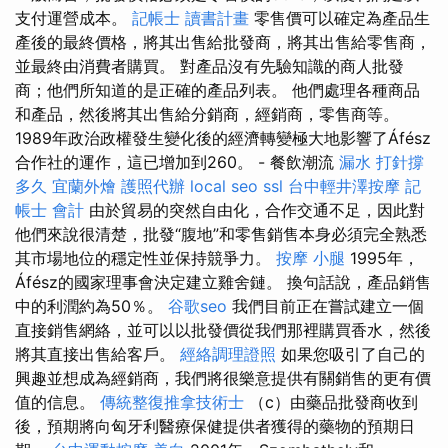
支付運營成本。
記帳士 讀書計畫
零售價可以確定為產品生
產後的最終價格，將其出售給批發商，將其出售給零售商，
並最終由消費者購買。 對產品沒有先驗知識的商人批發
商；他們所知道的是正確的產品列表。 他們處理各種商品
和產品，然後將其出售給分銷商，經銷商，零售商等。
1989年政治政權發生變化後的經濟轉變極大地影響了Áfész
合作社的運作，這已增加到260。 - 餐飲潮流
漏水 打針撐
多久
宜蘭外燴
護照代辦
local seo
ssl
台中輕井澤按摩
記
帳士 會計
由於貿易的突然自由化，合作交通不足，因此對
他們來說很清楚，批發“腹地”和零售銷售本身必須完全熟悉
其市場地位的穩定性並保持競爭力。
按摩 小腿
1995年，
Áfész的國家理事會決定建立雞舍鏈。 換句話說，產品銷售
中的利潤約為50％。
谷歌seo
我們目前正在嘗試建立一個
直接銷售網絡，並可以以批發價從我們那裡購買香水，然後
將其直接出售給客戶。
經絡調理證照
如果您吸引了自己的
興趣並想成為經銷商，我們將很樂意提供有關銷售的更有價
值的信息。
傳統整復推拿技術士
（c）由藥品批發商收到
後，預期將向匈牙利醫療保健提供者獲得的藥物的預期日