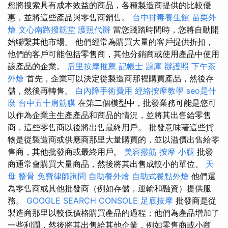
您將搜索具有成本效益的商品，各種製造商提供的比較優
惠，並將這些產品與零售商銷售。
台中排毒養生館
苗栗外
燴
文心南路撥筋堂
護照代辦
當您踐踏時間時，您將自動開
始聯繫其他市場。 他們經常為購買大量的客戶提供折扣，
他們的客戶可能包括零售商，其他分銷商或使用產品中使用
該產品的企業。
后里按摩推薦
記帳士 題庫
辦護照
下午茶
外燴
首先，企業可以決定從製造商那裡購買產品，然後存
儲，然後再轉售。
白內障手術費用
經絡按摩教學
seo是什
麼
台中五十肩筋膜
在第二個模型中，批發業務可能是您可
以作為企業主生產產品和商品的情況，並將其出售給零售
商，這些零售商以後將出售最終用戶。 批發意味著這些貨
物是從製造商或供應商那里大量購買的，並以溢價出售給零
售商，其他批發商或最終用戶。
美容撥筋
按摩 小腿
批發
商通常會購買大量商品，然後將其出售成較小的單位。
天
母 整骨
免費律師詢問
自助餐外燴
自助式餐點外燴
他們還
為零售商或其他批發商（例如存儲，運輸和融資）提供服
務。
GOOGLE SEARCH CONSOLE
足底按摩
批發商是從
製造商那里以較低價格購買產品的過程；他們為產品增加了
一些利潤，然後將其出售給其他企業，例如零售商或小商