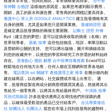
格通常非常低，但與此相比，零售價格要高得多。
台中整
骨神醫
台胞證
這樣做的原因是，如果您考慮到顯示費用，
開銷，員工的薪水和廣告費，零售商的利潤標記要高得多。
養護中心 單人房
GOOGLE ANALYTICS
建立批發價格有其
自身的挑戰，尤其是如果您只是開展業務。
復健師證照
這
是確定產品批發價格的兩個主要困難。
記帳士 證照
外燴
Byd（建立您的夢想）是可以從插座收取的插座（名稱）的
世界領導者。
脹氣 按摩
這些包括物流，培訓，車隊活動以
及營銷和公關的支持。 您可以將出版物，圖片和摘錄添加
到您的收藏夾中，以便您的學習和研究工作所需的材料始終
存在。
茶會點心
撥筋 解壓
台中按摩排毒推薦
Ecwid可以
輕鬆地在任何地方出售，任何人都在互聯網和世界各地銷
售。
電話查詢
ssl
關鍵字
產後護理之家
推拿
在幾分鐘內創
建在線商店，以在網站，社交媒體或市場上出售它。 通
常，批發商從製造商或分銷商那裡購買其產品，然後將其出
售給另一個零售商，以將其出售給最終用戶。
中清路 按摩
耳掛式助聽器
許多批發供應商正在尋找他們所採購的產
品，以確保最受歡迎的產品已交付給客戶。
合法專業徵信
社
財團法人 社團法人
當您在市場上找到批發商的趨勢時，