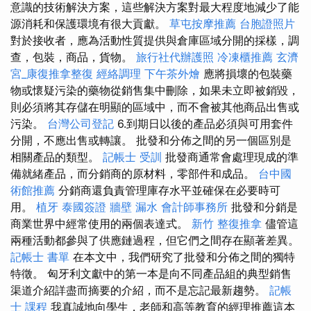
意識的技術解決方案，這些解決方案對最大程度地減少了能
源消耗和保護環境有很大貢獻。
草屯按摩推薦
台胞證照片
對於接收者，應為活動性質提供與倉庫區域分開的採樣，調
查，包裝，商品，貨物。
旅行社代辦護照
冷凍櫃推薦
玄濟
宮_康復推拿整復
經絡調理
下午茶外燴
應將損壞的包裝藥
物或懷疑污染的藥物從銷售集中刪除，如果未立即被銷毀，
則必須將其存儲在明顯的區域中，而不會被其他商品出售或
污染。
台灣公司登記
6.到期日以後的產品必須與可用套件
分開，不應出售或轉讓。 批發和分佈之間的另一個區別是
相關產品的類型。
記帳士 受訓
批發商通常會處理現成的準
備就緒產品，而分銷商的原材料，零部件和成品。
台中國
術館推薦
分銷商還負責管理庫存水平並確保在必要時可
用。
植牙
泰國簽證
牆壁 漏水
會計師事務所
批發和分銷是
商業世界中經常使用的兩個表達式。
新竹 整復推拿
儘管這
兩種活動都參與了供應鏈過程，但它們之間存在顯著差異。
記帳士 書單
在本文中，我們研究了批發和分佈之間的獨特
特徵。 匈牙利文獻中的第一本是向不同產品組的典型銷售
渠道介紹詳盡而摘要的介紹，而不是忘記最新趨勢。
記帳
士 課程
我真誠地向學生，老師和高等教育的經理推薦這本