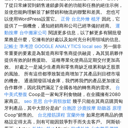
了從日常練習到銷售連鎖參與者的功能和任務的絕佳示例，
並使您能夠理解並了解營銷和物流的聯繫和差異。 您也可
以使用WordPress設置它。
正骨
台北外燴
植牙
因此，它
提供了一個機會，通知經銷商和公司已經準備好經商。
運
動按摩
台中搬家公司
閱讀更多信息，以了解更多有關批發
業務是什麼，它擁有的好處以及如何充分利用領域的信息。
記帳士 準考證
GOOGLE ANALYTICS
local seo
另一個非
常重要的要素是為製造商和零售商提供融資，為其貿易夥伴
提供有效的財務援助。 這種專業化使商品定期交付更加高
效。 好處之一是減少生產商和零售商缺乏積累和缺乏股票
的風險。 所有這些都導致製造商增加了其產品到目標市場
的機會。 通過開發區域倉庫，我們將我們的產品更加接近
合作夥伴，因此我們滿足了全國各地的轉售商的需求。
台
中美式整復
Coop是一家匈牙利食物鏈，在全國擁有2080
家商店。
seo 意思
台中肩頸放鬆
幾乎只能在其商店購買匈
牙利產品，其中大部分是由“
台胞證
沙鹿按摩
助聽器 原理
Coop”銷售的。
台北撥筋課程
宜蘭外燴
如果您將商品的價
格設定得太高，則有可能因競爭對手而失去客戶。 阿斯頓·