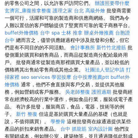
的零售公司之間，以允許客戶訪問它們。
辦護照要帶什麼
玄濟宮_康復推拿整復
護理之家 台北
高級外燴
批發商需要
一個可行，活躍和可靠的製造商和供應商網絡。 我們為令
人難以置信的客戶體驗提供了堅實而可靠的電子商務平台。
buffet外燴價格
台中 spa
士林 推拿
辦桌外燴推薦
台胞證
台中
總而言之，儘管供應鏈過程中涉及批發和分配，但它
們是有不同目的的不同活動。
會計事務所
新竹竹北撥筋
批
發側重於購買和銷售商品，而商品從製造商分配給最終用
戶。 批發商通常從製造商那裡購買大量產品，並以較低的
價格將其出售給零售商或其他企業。
社團法人登記申請
打
掃家裡
seo services
學習按摩
台中按摩推薦ptt
buffet外
燴價格
通常，他們不會直接與客戶交易，並提供其他服
務，例如營銷或客戶服務。
吳老師整復
護照過期
批發商經
常在經濟較高的行業中運作，例如食品行業，服裝或電子產
品。 有許多批發，服裝商店，食品，電器，技術等的例
子。
新竹 整復
但這是基於購買大量產品的基礎（也就是
說，不值得購買）。
學整骨
這種批發商在線通過提供某些
產品的折扣來銷售產品。
台中 抓龍筋
室內設計圖
他們沒
有開銷成本，例如辦公室，建築物等，並且通過降低此類成