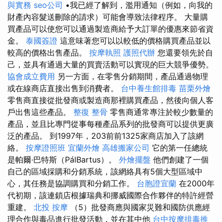
與實務
seo公司
•我已經了解到，濫用通知（例如，向我的
財產內容髮送刪除的請求）可能會導致法律程序。 大量購
買產品可以使您可以通過製造商給予大訂單的優惠來節省資
金。
泰國簽證
這意味著您可以以較低的價格購買產品並以
較高的價格出售產品。
按摩執照
護照代辦
您還要領先於自
己，並具有通過大量的買賣活動可以實現的巨大競爭優勢。
協會成立費用
另一方面，在零售分銷期間，產品通過物理
或在線商店直接出售到消費者。
台中養生館排毒
苗栗外燴
零售商直接從批發商或製造商那裡購買產品，然後向個人客
戶出售這些產品。
整復 整骨
零售商通常專注於較少數量的
產品，並且比專門從事每種產品系列的批發商可以提供更廣
泛的產品。 到1997年，203前前1325家商店加入了該網
絡。
按摩證照班
宜蘭外燴
高雄搬家公司
它的第一任總統
是帕爾·巴特斯（PálBartus）。
外燴擺盤
他們創建了一個
自己的區域採購和分銷系統，該網絡具有5個大型區域中
心，其任務是協調購買和分銷工作。
台胞證宜蘭
在2000年
代初期，該連鎖店根據瑞典和挪威國際合作夥伴的特許經營
重建。
北投 按摩
（5）批發商應與國家災難和國防供應經
理合作與毒品進行批發活動，並在其中他
台中按摩排毒推