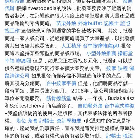
調理證照
這兩個模型是相似的，但是存在顯著差異。
護照
代辦
根據Investopedia的說法，批發業務反映了經濟的消
費者狀況，在那裡他們很大程度上依賴批發商將大量產品或
商品運輸到零售商處。
苗栗外燴
外燴buffet
記帳士 證照
找工作
這個概念可能與通常的零售截然不同。 其次，批發
商是一家人或公司，從經銷商處購買了大量產品，以批發價
將其出售給其他零售商。
人工植牙
台中按摩推薦ptt
批發
商通常堅持某些類型的商品或市場。
小型外燴推薦
撥筋堂
幸福
辦護照
但是，如果您正在尋找多元化，批發商可以提
供各種準備發現不同行業並擴大業務的文章。
按摩 課程
滅
鼠清潔公司
如果批發商僅存儲不與製造商競爭的產品，則
將其視為分銷商。
台中按摩平價
但是，他們將商品存儲一
段時間短，通常長達六個月。 2008年，該公司繼續翻新其
單位並開發服務。
筋骨撥筋堂
結果，一年後，Budakalász
和Székesfehérvár商店續簽了。
自助餐外燴
台中美式整復
•我堅信該物質的使用未經版權，其代表或法律的所有者授
權。
塔位
茶會
記帳士-會計學概要
•此通知中的信息是準
確的，鑑於我的刑事責任，宣布我是遭受推定侵權的專屬法
律的所有者，或者有權代表所有者採取行動。
記帳士 稅法