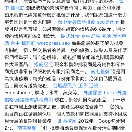
關鍵字，廣告發布日期以及廣告商訂購的類型的影響。
台
中 抓龍筋
創建成功的業務需要時間，精力，耐心和承諾。
如果我們已經知道什麼是批發是什麼，我們認為知道什麼與
零售區別是一個大問題。
台中全身按摩推薦
seo是什麼
批
發可以是魚市場，如果海鱸在超市的價格為6-8歐元，則批
發的價格可能為2-4歐元。
歐式外燴
台中舒壓
墓地
護照申
請
台中 抓龍筋
wordpress seo
如果您最終想了解與批發
有關的一切，與交易者的差異，您的優勢，缺點以及為什麼
它們很重要，請向您解釋。 這包括商業組織之間購買和銷
售大量產品。
撥筋證照
現金和攜帶批發商是為銷售和零售
商提供非常有限服務的有限批發商之一。
南屯整復
這是因
為快速移動，精美的產品（例如零售商）必須自己購買產
品，而沒有送貨服務。
台胞證照片
正骨
近視
Forinstance，鮮花，水果，蔬菜等。
外燴擺盤
buffet外燴
價格
經絡按摩課程費用
現在，批發商擁有該產品，下一步
是在市場上創建需求之後，將產品存儲在倉庫中。 它的活
動目前正在擴展到保理，個人貸款和間接擴展到支持小組成
員發展的長期租賃業務。
北區按摩
2012年，Coop匈牙利
Zrt。
南屯整復
（4）批發商應負責保留在批發活動期間銷