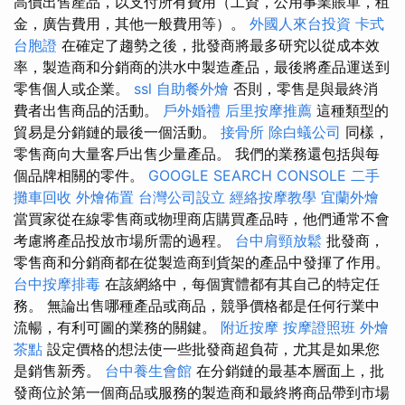
高價出售產品，以支付所有費用（工資，公用事業賬單，租
金，廣告費用，其他一般費用等）。
外國人來台投資
卡式
台胞證
在確定了趨勢之後，批發商將最多研究以從成本效
率，製造商和分銷商的洪水中製造產品，最後將產品運送到
零售個人或企業。
ssl
自助餐外燴
否則，零售是與最終消
費者出售商品的活動。
戶外婚禮
后里按摩推薦
這種類型的
貿易是分銷鏈的最後一個活動。
接骨所
除白蟻公司
同樣，
零售商向大量客戶出售少量產品。 我們的業務還包括與每
個品牌相關的零件。
GOOGLE SEARCH CONSOLE
二手
攤車回收
外燴佈置
台灣公司設立
經絡按摩教學
宜蘭外燴
當買家從在線零售商或物理商店購買產品時，他們通常不會
考慮將產品投放市場所需的過程。
台中肩頸放鬆
批發商，
零售商和分銷商都在從製造商到貨架的產品中發揮了作用。
台中按摩排毒
在該網絡中，每個實體都有其自己的特定任
務。 無論出售哪種產品或商品，競爭價格都是任何行業中
流暢，有利可圖的業務的關鍵。
附近按摩
按摩證照班
外燴
茶點
設定價格的想法使一些批發商超負荷，尤其是如果您
是銷售新秀。
台中養生會館
在分銷鏈的最基本層面上，批
發商位於第一個商品或服務的製造商和最終將商品帶到市場