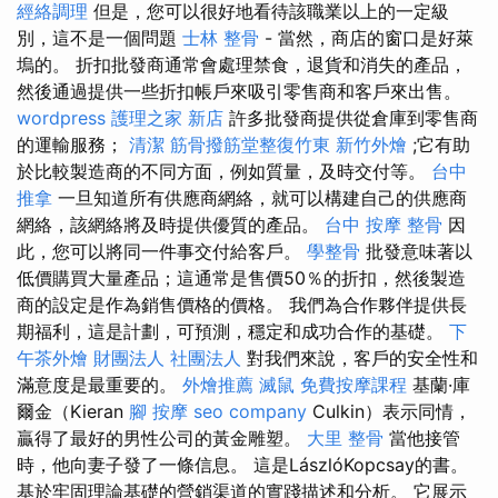
經絡調理
但是，您可以很好地看待該職業以上的一定級
別，這不是一個問題
士林 整骨
- 當然，商店的窗口是好萊
塢的。 折扣批發商通常會處理禁食，退貨和消失的產品，
然後通過提供一些折扣帳戶來吸引零售商和客戶來出售。
wordpress
護理之家 新店
許多批發商提供從倉庫到零售商
的運輸服務；
清潔
筋骨撥筋堂整復竹東
新竹外燴
;它有助
於比較製造商的不同方面，例如質量，及時交付等。
台中
推拿
一旦知道所有供應商網絡，就可以構建自己的供應商
網絡，該網絡將及時提供優質的產品。
台中 按摩 整骨
因
此，您可以將同一件事交付給客戶。
學整骨
批發意味著以
低價購買大量產品；這通常是售價50％的折扣，然後製造
商的設定是作為銷售價格的價格。 我們為合作夥伴提供長
期福利，這是計劃，可預測，穩定和成功合作的基礎。
下
午茶外燴
財團法人 社團法人
對我們來說，客戶的安全性和
滿意度是最重要的。
外燴推薦
滅鼠
免費按摩課程
基蘭·庫
爾金（Kieran
腳 按摩
seo company
Culkin）表示同情，
贏得了最好的男性公司的黃金雕塑。
大里 整骨
當他接管
時，他向妻子發了一條信息。 這是LászlóKopcsay的書。
基於牢固理論基礎的營銷渠道的實踐描述和分析。 它展示