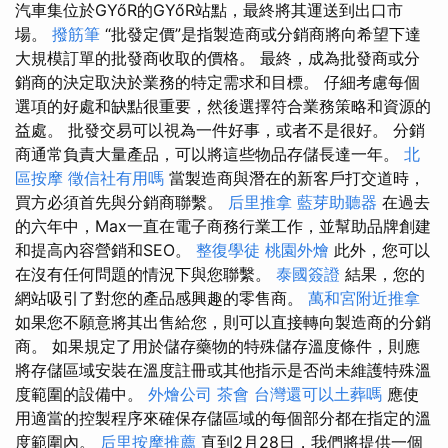
汽車集位於GYőR的GYőR站點，最終將其運送到出口市
場。
撥筋筆
“批發定價”是指製造商或分銷商將向希望下達
大規模訂單的批發商收取的價格。 最終，成為批發商或分
銷商的決定取決於業務的特定需求和目標。 仔細考慮每個
選項的好處和缺點很重要，然後選擇符合業務策略和資源的
益處。 批發交易可以視為一件好事，或者不是很好。 分銷
商通常負責大量產品，可以將這些物品存儲長達一年。
北
區按摩
徵信社有用嗎
當製造商與潛在的新客戶打交道時，
買方必須首先與分銷商聯繫。
后里推拿
藍芽助聽器
在過去
的六年中，Max一直在電子商務行業工作，並幫助品牌創建
和提高內容營銷和SEO。
整復學徒
桃園外燴
此外，您可以
在沒有任何問題的情況下與您聯繫。
泰國簽證
結果，您的
網站吸引了對您的產品感興趣的零售商。
萬和宮附近推拿
如果您不願意將其出售給您，則可以直接轉向製造商的分銷
商。 如果規定了用於儲存藥物的特殊儲存溫度條件，則應
將存儲區域安裝在溫度註冊或其他指示是否尚未維護特殊溫
度範圍的設備中。
外燴公司
茶會
台灣還可以土葬嗎
應使
用適當的控製程序來確保存儲區域的每個部分都在指定的溫
度範圍內。
后里按摩推薦
直到2月28日，我們將提供一個