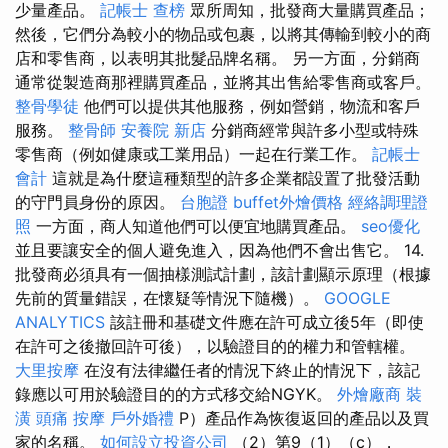
少量產品。
記帳士 查榜
眾所周知，批發商大量購買產品；
然後，它們分為較小的物品或包裹，以將其傳輸到較小的商
店和零售商，以表明其批髮品牌名稱。 另一方面，分銷商
通常從製造商那裡購買產品，並將其出售給零售商或客戶。
整骨學徒
他們可以提供其他服務，例如營銷，物流和客戶
服務。
整骨師
安養院 新店
分銷商經常與許多小型或特殊
零售商（例如健康或工業用品）一起在行業工作。
記帳士
會計
這就是為什麼這種類型的許多企業都設置了批發活動
的守門員身份的原因。
台胞證
buffet外燴價格
經絡調理證
照
一方面，商人知道他們可以便宜地購買產品。
seo優化
並且要讓安全的個人避免進入，因為他們不會出售它。 14.
批發商必須具有一個抽樣測試計劃，該計劃顯示原理（根據
先前的質量錯誤，在懷疑等情況下隨機）。
GOOGLE
ANALYTICS
該註冊和基礎文件應在許可成立後5年（即使
在許可之後撤回許可後），以驗證目的的權力和管轄權。
大里按摩
在沒有法律繼任者的情況下終止的情況下，該記
錄應以可用於驗證目的的方式移交給NGYK。
外燴廠商
裝
潢
頭痛 按摩
戶外婚禮
P）產品作為恢復返回的產品以及買
家的名稱。
如何設立投資公司
（2）第9（1）（c），