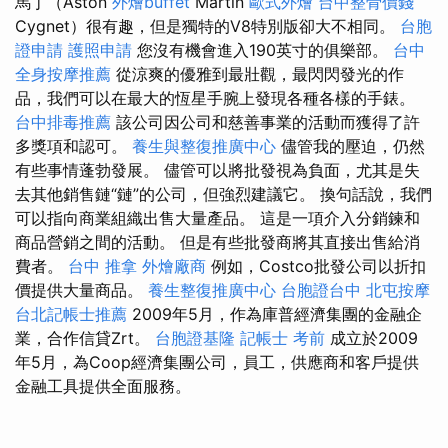
馬丁（Aston
外燴buffet
Martin
歐式外燴
台中整骨價錢
Cygnet）很有趣，但是獨特的V8特別版卻大不相同。
台胞
證申請
護照申請
您沒有機會進入190英寸的俱樂部。
台中
全身按摩推薦
從涼爽的優雅到最壯觀，最閃閃發光的作
品，我們可以在最大的恆星手腕上發現各種各樣的手錶。
台中排毒推薦
該公司因公司和慈善事業的活動而獲得了許
多獎項和認可。
養生與整復推廣中心
儘管我的壓迫，仍然
有些事情蓬勃發展。 儘管可以將批發視為負面，尤其是失
去其他銷售鏈“鏈”的公司，但強烈建議它。 換句話說，我們
可以指向商業組織出售大量產品。 這是一項介入分銷鍊和
商品營銷之間的活動。 但是有些批發商將其直接出售給消
費者。
台中 推拿
外燴廠商
例如，Costco批發公司以折扣
價提供大量商品。
養生整復推廣中心
台胞證台中
北屯按摩
台北記帳士推薦
2009年5月，作為庫普經濟集團的金融企
業，合作信貸Zrt。
台胞證基隆
記帳士 考前
成立於2009
年5月，為Coop經濟集團公司，員工，供應商和客戶提供
金融工具提供全面服務。