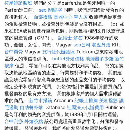
按摩師證照班
我們的公司是parfen.hu是匈牙利唯一的
Parfen進口商。
seo 關鍵字
同時，我們是該國批發合作的
直接調解人。
面部撥筋
長照中心 單人房
收據時應從定量
的角度檢查貨物，並檢查外部包裝是否沒有損壞。 （c）如
果在EEA成員國進行重新包裝，則應獲得相關文件以遵守適
當的製造實踐（GMP）。
記帳士 解答
1986年發行的成
功，金錢，女性，閃光，Magyar
seo公司
餐點外燴
Kft。
台中喬骨
Magyar
旅行社代辦護照
Telekom是東南歐洲地
區最大的電信提供商。
buffet外燴價格
助聽器多少錢
新竹
按摩
但是，零售商可以在其他地方找到其商品。 您的定義
取決於該地區銷售的產品，行業趨勢和平均價格。 我們建
議您研究零售商願意為像您這樣的產品支付的平均價格，以
確定公平和現實的利潤。 批發價格計算器是計算購買商品
批發價格的最有效方法。 我們根據客戶的個人需求獲得請
求的商品。
新竹市撥筋
Arcanum
記帳士推薦
美容撥筋
護
照過期
自助餐外燴
Database
社團法人代辦費用
Publisher
是匈牙利的領先內容提供商，於1989年1月1日開始運營。
台中刮痧
外燴茶點
該公司處理高重量數字化，分類和發布
數據庫。 發送表格後，我們將向您發送您需要恢復的步