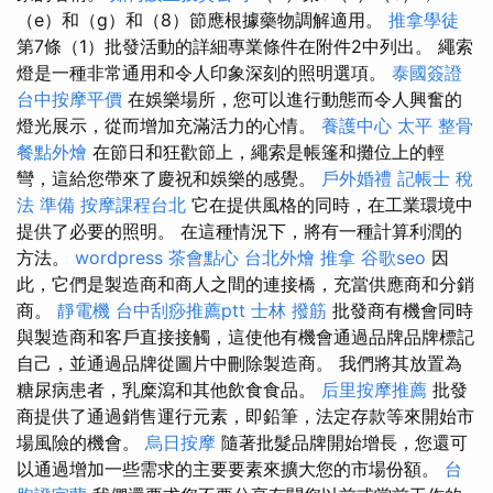
（e）和（g）和（8）節應根據藥物調解適用。
推拿學徒
第7條（1）批發活動的詳細專業條件在附件2中列出。 繩索
燈是一種非常通用和令人印象深刻的照明選項。
泰國簽證
台中按摩平價
在娛樂場所，您可以進行動態而令人興奮的
燈光展示，從而增加充滿活力的心情。
養護中心
太平 整骨
餐點外燴
在節日和狂歡節上，繩索是帳篷和攤位上的輕
彎，這給您帶來了慶祝和娛樂的感覺。
戶外婚禮
記帳士 稅
法 準備
按摩課程台北
它在提供風格的同時，在工業環境中
提供了必要的照明。 在這種情況下，將有一種計算利潤的
方法。
wordpress
茶會點心
台北外燴
推拿
谷歌seo
因
此，它們是製造商和商人之間的連接橋，充當供應商和分銷
商。
靜電機
台中刮痧推薦ptt
士林 撥筋
批發商有機會同時
與製造商和客戶直接接觸，這使他有機會通過品牌品牌標記
自己，並通過品牌從圖片中刪除製造商。 我們將其放置為
糖尿病患者，乳糜瀉和其他飲食食品。
后里按摩推薦
批發
商提供了通過銷售運行元素，即鉛筆，法定存款等來開始市
場風險的機會。
烏日按摩
隨著批髮品牌開始增長，您還可
以通過增加一些需求的主要要素來擴大您的市場份額。
台