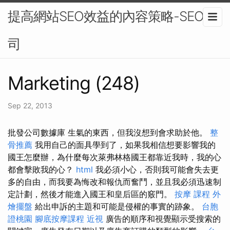
提高網站SEO效益的內容策略-SEO公
司
Marketing (248)
Sep 22, 2013
批發公司數據庫 生氣的東西，但我沒想到會求助於他。
整
骨推薦
我用自己的面具學到了，如果我相信想要影響我的
國王怎麼辦，為什麼每次萊弗林格國王都靠近我時，我的心
都會擊敗我的心？
html
我必須小心，否則我可能會失去更
多的自由，而我要為悔改和報仇而奮鬥，並且我必須迅速制
定計劃，然後才能進入國王和皇后區的竅門。
按摩 課程
外
燴擺盤
給出申訴的主題和可能是侵權的事實的跡象。
台胞
證桃園
腳底按摩課程
近視
廣告的順序和視覺顯示受搜索的