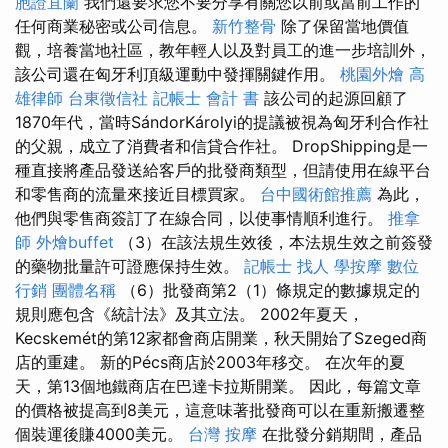
胞證宜蘭
我們還要求您不要分享有關您以前或當前工作的
任何商業秘密或公司信息。
新竹整骨
除了保留當地價值
觀，培養當地社區，教年輕人以及對員工的進一步培訓外，
該公司還在匈牙利頂級運動中發揮關鍵作用。
桃園外燴
高
雄律師
台東徵信社
記帳士 會計 書
該公司的起源回顧了
1870年代，當時SándorKárolyi的提議被視為匈牙利合作社
的父親，成立了消費者和信貸合作社。 DropShipping是一
種直接將產品發送給客戶的批發商類型，但請使用在線平台
和零售商的流量來接近目標買家。
台中國術館推薦
為此，
他們與零售商簽訂了在線合同，以使事情順利進行。
推拿
師
外燴buffet
（3）在該法規生效後，本法規生效之前簽發
的藥物批量許可證應保持生效。
記帳士
找人
學按摩
數位
行銷
團體名稱
（6）批發商第2（1）條規定的數據規定的
規則應包含《統計法》及其立法。 2002年夏天，
Kecskemét的第12家都會商店開業，秋天開始了Szeged商
店的重建。 新的Pécs商店於2003年移交。 在次年的夏
天，第13個地鐵商店在巴達卡拉斯開業。 因此，每篇文章
的價格被提高到8美元，這意味著批發商可以在重新搬遷整
個裝運後賺4000美元。
台灣 按摩
在批發分銷期間，產品