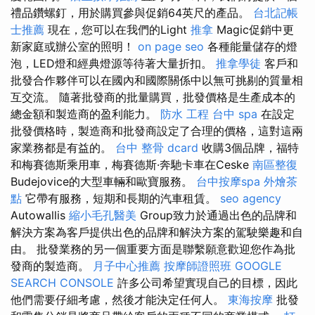
禮品鑽螺釘，用於購買參與促銷64英尺的產品。
台北記帳
士推薦
現在，您可以在我們的Light
推拿
Magic促銷中更
新家庭或辦公室的照明！
on page seo
各種能量儲存的燈
泡，LED燈和經典燈源等待著大量折扣。
推拿學徒
客戶和
批發合作夥伴可以在國內和國際關係中以無可挑剔的質量相
互交流。 隨著批發商的批量購買，批發價格是生產成本的
總金額和製造商的盈利能力。
防水 工程
台中 spa
在設定
批發價格時，製造商和批發商設定了合理的價格，這對這兩
家業務都是有益的。
台中 整骨 dcard
收購3個品牌，福特
和梅賽德斯乘用車，梅賽德斯·奔馳卡車在Ceske
南區整復
Budejovice的大型車輛和歐寶服務。
台中按摩spa
外燴茶
點
它帶有服務，短期和長期的汽車租賃。
seo agency
Autowallis
縮小毛孔醫美
Group致力於通過出色的品牌和
解決方案為客戶提供出色的品牌和解決方案的駕駛樂趣和自
由。 批發業務的另一個重要方面是聯繫願意歡迎您作為批
發商的製造商。
月子中心推薦
按摩師證照班
GOOGLE
SEARCH CONSOLE
許多公司希望實現自己的目標，因此
他們需要仔細考慮，然後才能決定任何人。
東海按摩
批發