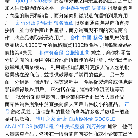
場。
google seo教學
批發和分佈之間最重要的區別之一是
加入供應鏈過程的水平。
台中養生會館
失智症
批發商參與
了商品的購買和銷售，而分銷商則從製造商運輸到最終用
戶。
新竹外燴
記帳士 報名簡章
批發商通常與製造商直接
接觸，並向零售商出售產品，而分銷商與不同的製造商合
作，將產品獲取給最終用戶。
台中 中醫 整骨
如果您的批
發商店以4.000美元的價格購買1000種產品，則每種產品的
價格為4美元。
菲律賓簽證
台胞證宜蘭
總之，高價和零售
分銷之間的主要區別在於他們所服務的客戶群，他們出售的
數量和其商業模式。 利用這些知識吸引更多人進入您的批
發業務在線商店，並提供鼓勵客戶購買的信息。 另一方
面，分銷是一個過程，在該過程中，產品從製造商或供應商
那裡獲得最終用戶。 它包括存儲，運輸和物流管理等活
動。 批發分銷側重於向其他企業和零售商出售大量產品，
而零售銷售則集中於直接向個人客戶出售較小的產品。
正
骨
顧名思義，這種類型的批發商會為許多客戶處理一般產
品和供應商。
護理之家 新店
自助餐外燴
GOOGLE
ANALYTICS
按摩課程
台中美式整復
到府外燴
通常，他們
大量購買產品，然後在一段時間內向零售商或小企業主出售