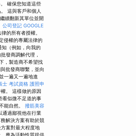
。 確保您知道這些
。 這與客戶和個人
司繼續翻新其單位並開
。
公司登記
GOOGLE
法律的所有者授權。
定侵權的專屬法律的
通知（例如，向我的
的批發商調解代理，
下，製造商不希望找
與批發商聯繫，並向
並一遍又一遍地進
帳士 考試資格
護照申
權。 這樣做的原因
些看似微不足道的事
不能自然。
撥筋美容
以通過鄙視他在行業
子商務解決方案有助於競
決方案對最大程度地
，應為活動性質提供