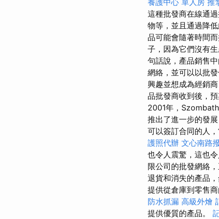
養護中心 單人房
推
這種批發商在線通過
物等，並且通過降
品可能會隨著時間
子，因為它們沒有生
句話說，產品銷售中
網絡，並可以以批發
興趣並想成為經銷商
品批發商收到後，預
2001年，Szombat
推出了進一步的發展
可以簽訂合同的人，
護照代辦
文心南路
也令人震驚，這也
限公司的批發網絡，正
退貨和消失的產品，
提供從倉庫到零售
防水抓漏
高級外燴
提供優質的產品。