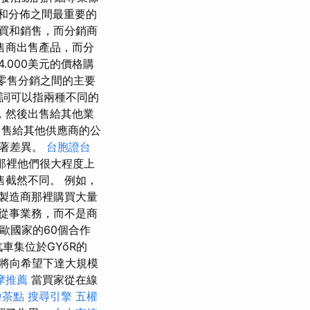
和分佈之間最重要的
買和銷售，而分銷商
售商出售產品，而分
.000美元的價格購
零售分銷之間的主要
一詞可以指兩種不同的
，然後出售給其他業
出售給其他供應商的公
顯著差異。
台胞證台
在那裡他們很大程度上
截然不同。 例如，
製造商那裡購買大量
從事業務，而不是商
東歐國家的60個合作
汽車集位於GYőR的
商將向希望下達大規模
摩推薦
當買家從在線
燴茶點
搜尋引擎
五權