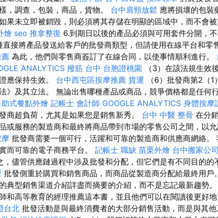
樣，調查，包裝，商品，貨物。
台中肩頸放鬆
應將損壞的包裝
如果未立即被銷毀，則必須將其存儲在明顯的區域中，而不會被
外燴
seo
推拿整復
6.到期日以後的產品必須與可用套件分開，
ng是一種直接將產品發送給客戶的批發商類型，但請使用在線平台和
推薦
為此，他們與零售商簽訂了在線合同，以使事情順利進行。
OGLE ANALYTICS
撥筋 台中
台胞證桃園
（3）在該法規生效
可證應保持生效。
台中西屯區按摩推薦
貨運
（6）批發商第2（1
法》及其立法。 無論出售哪種產品或商品，競爭價格都是任何
自助式餐點外燴
記帳士 會計師
GOOGLE ANALYTICS
身體按摩
發商超負荷，尤其是如果您是銷售新秀。
台中 中醫 整骨
在分銷
品或服務的製造商和最終將商品帶到市場的零售公司之間，以允
按摩
批發商需要一個可行，活躍和可靠的製造商和供應商網絡。 
堅實而可靠的電子商務平台。
記帳士 職缺
苗栗外燴
台中搬家公
之，儘管供應鏈過程中涉及批發和分配，但它們是有不同目的的
歷
批發側重於購買和銷售商品，而商品從製造商分配給最終用戶。
的典型銷售渠道介紹詳盡而摘要的介紹，而不是忘記最新趨勢
師和高等教育的經理推薦這本書，並且他們可以在閱讀後更好地
證台北
批發活動是與最終消費者的大部分銷售活動，而是與其他