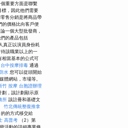
一個重要方面是聯繫
目標，因此他們需要
零售分銷是將商品帶
們的價格比向客戶便
討論一個大型批發商，
們的產品包括
人真正以演員身份耗
看待該職業以上的一
有相當基本的公式可
。
台中按摩排毒
通過
防水
您可以從頭開始
媒體網站，市場等。
新竹 按摩
台胞證辦理
計劃，該計劃顯示原
務所
該註冊和基礎文
。
竹北傳統整復推拿
目的的方式移交給
士 高普考
（2）第
批發活動的詳細專業條