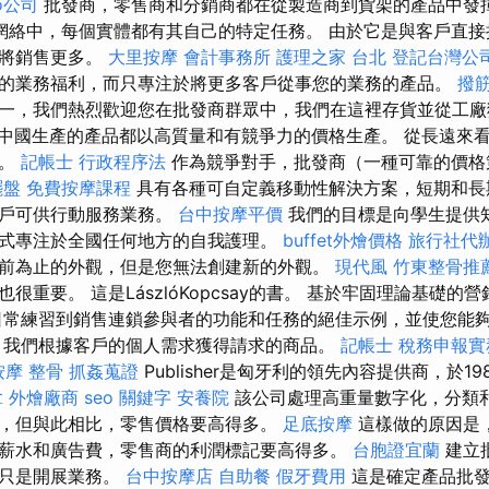
o公司
批發商，零售商和分銷商都在從製造商到貨架的產品中發
網絡中，每個實體都有其自己的特定任務。 由於它是與客戶直接
品將銷售更多。
大里按摩
會計事務所
護理之家 台北
登記台灣公
的業務福利，而只專注於將更多客戶從事您的業務的產品。
撥
一，我們熱烈歡迎您在批發商群眾中，我們在這裡存貨並從工
中國生產的產品都以高質量和有競爭力的價格生產。 從長遠來
潤。
記帳士 行政程序法
作為競爭對手，批發商（一種可靠的價格
擺盤
免費按摩課程
具有各種可自定義移動性解決方案，短期和長
客戶可供行動服務業務。
台中按摩平價
我們的目標是向學生提供
式專注於全國任何地方的自我護理。
buffet外燴價格
旅行社代
前為止的外觀，但是您無法創建新的外觀。
現代風
竹東整骨推
很重要。 這是LászlóKopcsay的書。 基於牢固理論基礎的
日常練習到銷售連鎖參與者的功能和任務的絕佳示例，並使您能
 我們根據客戶的個人需求獲得請求的商品。
記帳士 稅務申報實
按摩 整骨
抓姦蒐證
Publisher是匈牙利的領先內容提供商，於19
拿
外燴廠商
seo 關鍵字
安養院
該公司處理高重量數字化，分類和
，但與此相比，零售價格要高得多。
足底按摩
這樣做的原因是
薪水和廣告費，零售商的利潤標記要高得多。
台胞證宜蘭
建立
您只是開展業務。
台中按摩店
自助餐
假牙費用
這是確定產品批發