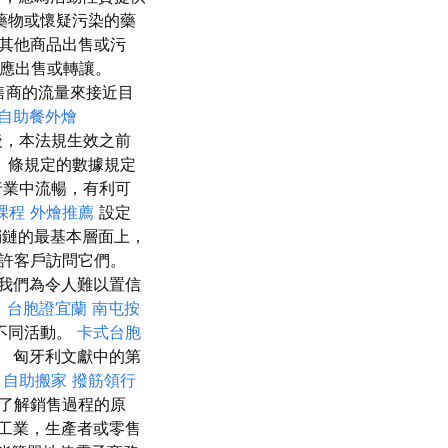
藥物或懷疑污染的藥
其他商品出售或污
不應出售或轉讓。
零售商的流量來接近目
自助餐外燴
後，本法規生效之前
）條規定的數據規定
行業中流暢，有利可
課程
外燴推薦
設定
鏈的最基本層面上，
許客戶訪問它們。
我們為令人難以置信
司
台胞證宜蘭
南屯按
不同活動。
卡式台胞
 匈牙利文獻中的第
。
自助搬家
撥筋領行
了解銷售過程的原
工業，生產者或零售