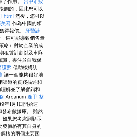
揮了作用。
台中市按
接觸的，因此您可以
司
html
然後，您可以
筋美容
作為中國的領
廠獲得報價。
牙醫診
看，這可能導致銷售量
策略）對於企業的成
期租賃計劃以及車隊
知識，專注於自我保
辦護照
借助機構訪
薦
讓一個能夠很好地
營銷渠道的實踐描述和
夠理解並了解營銷和
務
Arcanum
逢甲 整
89年1月1日開始運
發布數據庫。 雖然
，如果您考慮到顯示
批發價格有其自身的
價格的兩個主要困