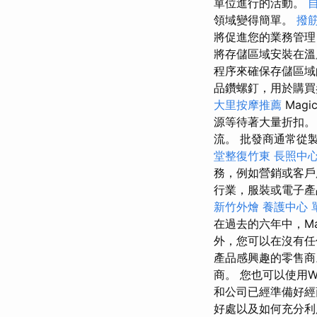
單位進行的活動。
領域變得簡單。
撥筋
將促進您的業務管理
將存儲區域安裝在溫
程序來確保存儲區域
品鑽螺釘，用於購買
大里按摩推薦
Mag
源等待著大量折扣
流。 批發商通常從
堂整復竹東
長照中
務，例如營銷或客
行業，服裝或電子產
新竹外燴
養護中心 
在過去的六年中，M
外，您可以在沒有
產品感興趣的零售
商。 您也可以使用Wo
和公司已經準備好
好處以及如何充分