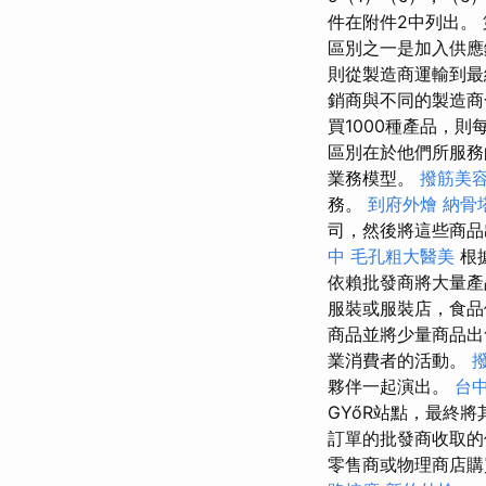
件在附件2中列出。
區別之一是加入供
則從製造商運輸到
銷商與不同的製造商
買1000種產品，
區別在於他們所服務
業務模型。
撥筋美
務。
到府外燴
納骨
司，然後將這些商
中
毛孔粗大醫美
根據
依賴批發商將大量
服裝或服裝店，食品
商品並將少量商品
業消費者的活動。
夥伴一起演出。
台
GYőR站點，最終
訂單的批發商收取的
零售商或物理商店購