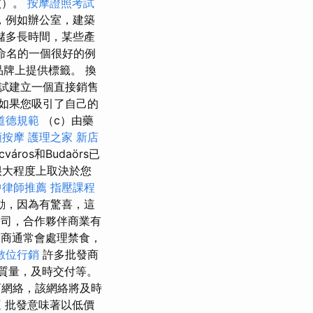
買）。
按摩證照考試
，例如辦公室，建築
儲多長時間，某些產
重命名的一個很好的例
e品牌上提供標籤。 換
試建立一個直接銷售
如果您吸引了自己的
道德規範
（c）由藥
頸按摩
護理之家 新店
cváros和Budaörs已
很大程度上取決於您
中律師推薦
指壓課程
動，因為有驚喜，這
司，合作夥伴商業有
批發商通常會處理禁食，
數位行銷
許多批發商
質量，及時交付等。
商網絡，該網絡將及時
正
批發意味著以低價