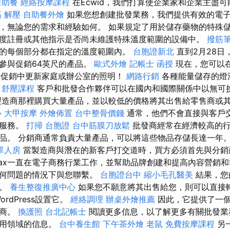
自助餐
經絡按摩課程
在Ecwid，我們打算使企業家和企業主盡
 解壓
自助餐外燴
如果您想創建批發業務，我們提供有效的電
，無論您的需求和經驗如何。 如果規定了用於儲存藥物的特殊
度註冊或其他指示是否尚未維護特殊溫度範圍的設備中。
撥筋
的每個部分都在指定的溫度範圍內。
台胞證新北
直到2月28日
參與促銷64英尺的產品。
歐式外燴
記帳士 函授
現在，您可以在我
ic促銷中更新家庭或辦公室的照明！
網路行銷
各種能量儲存的燈泡
。
舒壓課程
客戶和批發合作夥伴可以在國內和國際關係中以無可
製造商那裡購買大量產品，並以較低的價格將其出售給零售商或
心
大甲按摩
外燴佈置
台中整骨價錢
通常，他們不會直接與客戶
戶服務。
打掃
台胞證
台中筋膜刀放鬆
批發商經常在經濟較高的行
品。 分銷商通常負責大量產品，可以將這些物品存儲長達一年
單人房
當製造商與潛在的新客戶打交道時，買方必須首先與分
ax一直在電子商務行業工作，並幫助品牌創建和提高內容營銷和
任何問題的情況下與您聯繫。
台胞證台中
縮小毛孔醫美
結果，您
商。
養生整復推廣中心
如果您不願意將其出售給您，則可以直接
rdPress設置它。
經絡調理
辦桌外燴推薦
因此，它提供了一
經商。
換護照
台北記帳士
閱讀更多信息，以了解更多有關批發業
利用領域的信息。
台中養生館
下午茶外燴
老鼠
免費按摩課程
另