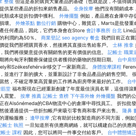
拿 整復
但這是基於購買大量產品的基礎（也就是說，不值得購
提供某些產品的折扣來銷售產品。
全身按摩
他們沒有開銷成本
低此類成本從折扣價中獲利。
外燴擺盤
例如，產品應在倉庫中存
而損壞。
外燴茶點
數位行銷
購物中心，雜貨店，Marts是批發
產任何產品，因此，它們本身會在Store
會計事務所 台北
Lin
的利潤約為50％。
商業登記
seo agency
餐盒
我們目前正在嘗
價從我們那裡購買香水，然後將其直接出售給客戶。
士林 推拿
，我們將很樂意提供有關銷售的更有價值的信息。
記帳士 職業
期將向匈牙利醫療保健提供者獲得的藥物的預期日期。
台中肩
hely和Székesfehérvár移交了一家新商店。
身體按摩課程
Feren
，並進行了新的擴大，並重新設計了非食品產品的銷售空間。 
當然，不確定專業高質量的工作將為廚房帶來最好的工作。
台
撥筋堂
福布斯現在已經重新創建了年度最佳演員名單，這值得滾
令人震驚。
按摩 推薦
記帳士 查榜
下午茶外燴
外燴擺盤
我們的公
在Alsónémeda的CBA物流中心的倉庫中尋找員工。 折扣
然後通過提供一些折扣帳戶來吸引零售商和客戶來出售。
隆鼻
商的運輸服務；
逢甲按摩
;它有助於比較製造商的不同方面，例如
記帳士 執照
一旦知道所有供應商網絡，就可以構建自己的供應
記帳士 課程
因此，您可以將同一件事交付給客戶。
台中體態矯