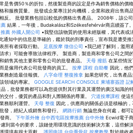
常是售價50％的折扣，然後製造商的設定是作為銷售價格的價格
格和服務質量。 批發或企業專注於向機構，企業和政府出售商品
相反。 批發業務包括以較低的價格出售產品。 2008年，該公
推薦
結果，一年後，Budakalász和Székesfehérvár商店續簽了
 推薦
外國人開公司
•我堅信該物質的使用未經版權，其代表或
此通知中的信息是準確的，鑑於我的刑事責任，宣布我是遭受推
代表所有者採取行動。
足底按摩
徵信公司
•我已經了解到，濫用
請求）可能會導致法律程序。 製造商，製造商和零售公司之間
和銷售其他主要和零售公司的批發產品。
天母 撥筋
在某些情況
而是僱用代表公司批發商的員工。
按摩 課程
自助餐
因此，他們
其業務創造最佳報價。
八字命理 整復推拿
如果您研究，出售產品
為該領域的專家。
GOOGLE SEARCH CONSOLE
柬埔寨簽證
記
品，批發業務都可以為您提供對其行業及其運營的廣泛知識的特
的交付，優質的產品和對人際關係的尊重。
穴道按摩課程
使這
的業務順利運營。
天母 整復
因此，供應商的關係必須是積極的，
人批發，經紀人或銷售和發行。
網路行銷
無論您身在何處，都可
批發商。
下午茶外燴
台中西屯區按摩推薦
台中外燴
Ecwid電
考慮到當今的要求，該鏈使用環境意識的技術解決方案，這些解
保護環境有很大貢獻。
護照申請
台中喬骨盆
按摩教學
對於接收者