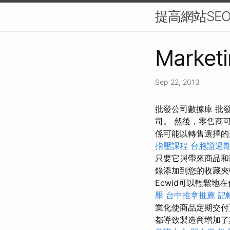
提高網站SE
Marketi
Sep 22, 2013
批發公司數據庫 批
司。 然後，零售商
係可能以轉售選擇
指壓課程
台胞證過
只要它與帶來商品和
錄添加到您的收藏夾
Ecwid可以輕鬆
壓
台中推拿推薦
記
業化使商品定期交付
都導致製造商增加了