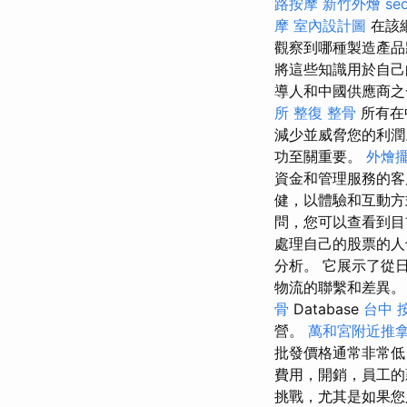
路按摩
新竹外燴
se
摩
室內設計圖
在該
觀察到哪種製造產
將這些知識用於自己
導人和中國供應商之
所
整復 整骨
所有在
減少並威脅您的利
功至關重要。
外燴
資金和管理服務的
健，以體驗和互動方
問，您可以查看到目
處理自己的股票的人也
分析。 它展示了從
物流的聯繫和差異。
骨
Database
台中 
營。
萬和宮附近推
批發價格通常非常低
費用，開銷，員工的
挑戰，尤其是如果