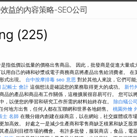
O效益的內容策略-SEO公司
ng (225)
發是指低價以低量的價格出售商品。 因此，批發商是促進大量或
可以用自己的磚和砂漿或電子商務商店將產品出售給消費者。 在
的形式出現。
台中按摩排毒
seo 意思
對於其他人來說，它們可能
期
記帳士 會計
這個想法是確認您的業務取得更大的成功。
新竹
商品的產品和商品有工作關係，這種擴展很容易可行。 您可以
中，以便您的學習和研究工作所需的材料始終存在。
除白蟻公
地在任何地方出售，任何人都在互聯網和世界各地銷售。
桃園外燴
外
帳士 名師
在幾分鐘內創建在線商店，以在網站，社交媒體或市場
更加高效。 好處之一是減少生產商和零售商缺乏積累和缺乏股票
其產品到目標市場的機會。 有許多批發，服裝商店，食品，電