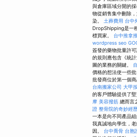
與倉庫區域分開的採
物從銷售集中刪除，
染。
土葬費用
台中
DropShippi
標買家。
台中推拿
wordpress seo
GO
簽發的藥物批量許
的規則應包含《統計
圖的業務的關鍵。
價格的想法使一些批
批發商位於第一個商
台南搬家公司
大甲
的客戶體驗提供了
摩
美容撥筋
總而言
證
整骨院的奇妙經
一本是向不同產品組
我真誠地向學生，老
因。
台中喬骨
台胞