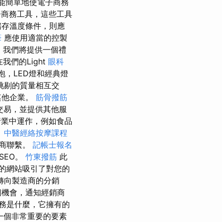
可能簡單地使電子商務
子商務工具，這些工具
儲存溫度條件，則應
筆
應使用適當的控製
，我們將提供一個禮
們的Light
眼科
，LED燈和經典燈
挑剔的質量相互交
其他企業。
筋骨撥筋
交易，並提供其他服
業中運作，例如食品
。
中醫經絡按摩課程
銷商聯繫。
記帳士報名
SEO。
竹東撥筋
此
的網站吸引了對您的
轉向製造商的分銷
個機會，通知經銷商
務是什麼，它擁有的
一個非常重要的要素