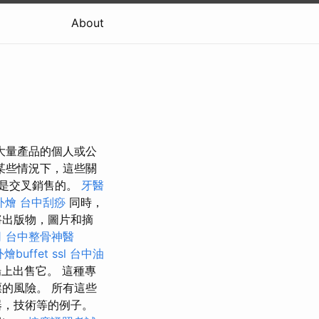
About
大量產品的個人或公
某些情況下，這些關
是交叉銷售的。
牙醫
外燴
台中刮痧
同時，
將出版物，圖片和摘
司
台中整骨神醫
燴buffet
ssl
台中油
上出售它。 這種專
的風險。 所有這些
器，技術等的例子。