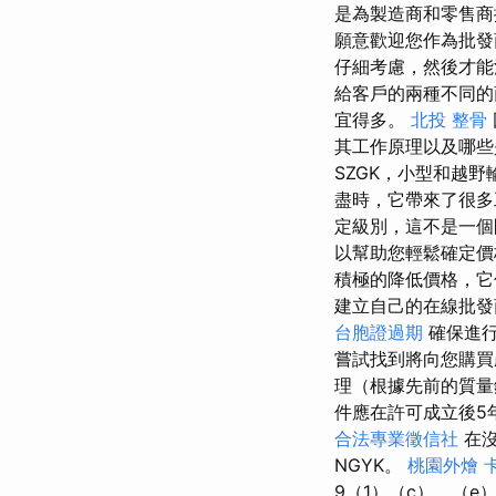
是為製造商和零售商
願意歡迎您作為批
仔細考慮，然後才
給客戶的兩種不同
宜得多。
北投 整骨
其工作原理以及哪些
SZGK，小型和越
盡時，它帶來了很
定級別，這不是一
以幫助您輕鬆確定
積極的降低價格，它
建立自己的在線批發
台胞證過期
確保進行
嘗試找到將向您購買
理（根據先前的質量
件應在許可成立後5
合法專業徵信社
在沒
NGYK。
桃園外燴
9（1）（c），（