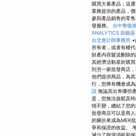
購買大量產品；這通
業務提供的產品，價
參與產品銷售的零售
發服務。
台中整復
ANALYTICS
助聽器
台北會計師事務所
•
所有者，或者有權
財產內容髮送刪除的
其經濟活動基於購買
到另一家批發商店，
他們提供商品，為
行，您將有機會成
請
無論其出售哪些產
是，您無法放鬆及時
情不變，總結了您
批發商店可以是商
的腳步來成為MEK
爭和保證的收益。 
減少了能源消耗和