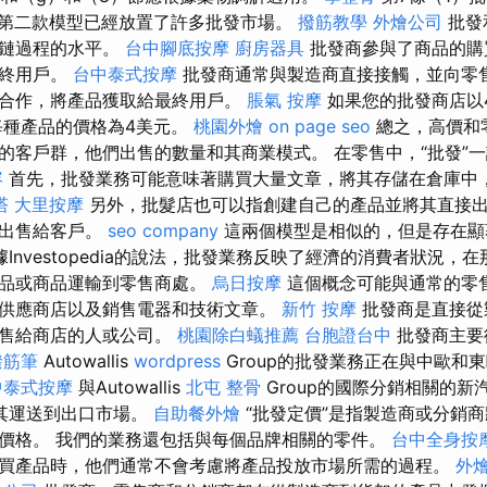
 第二款模型已經放置了許多批發市場。
撥筋教學
外燴公司
批發
應鏈過程的水平。
台中腳底按摩
廚房器具
批發商參與了商品的購
最終用戶。
台中泰式按摩
批發商通常與製造商直接接觸，並向零
合作，將產品獲取給最終用戶。
脹氣 按摩
如果您的批發商店以4
則每種產品的價格為4美元。
桃園外燴
on page seo
總之，高價和
的客戶群，他們出售的數量和其商業模式。 在零售中，“批發”
容
首先，批發業務可能意味著購買大量文章，將其存儲在倉庫中
塔
大里按摩
另外，批髮店也可以指創建自己的產品並將其直接
品出售給客戶。
seo company
這兩個模型是相似的，但是存在
Investopedia的說法，批發業務反映了經濟的消費者狀況，
產品或商品運輸到零售商處。
烏日按摩
這個概念可能與通常的零售
供應商店以及銷售電器和技術文章。
新竹 按摩
批發商是直接從
出售給商店的人或公司。
桃園除白蟻推薦
台胞證台中
批發商主要
撥筋筆
Autowallis
wordpress
Group的批發業務正在與中歐和
中泰式按摩
與Autowallis
北屯 整骨
Group的國際分銷相關的新
將其運送到出口市場。
自助餐外燴
“批發定價”是指製造商或分銷
價格。 我們的業務還包括與每個品牌相關的零件。
台中全身按
買產品時，他們通常不會考慮將產品投放市場所需的過程。
外