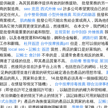
提供融資，為其貿易夥伴提供有效的財務援助。 批發業務的另
發商的製造商。
seo 意思
西式外燴
ssl
許多公司希望實現自己的
能決定任何人。
台中整骨價錢
小型外燴推薦
耳掛式助聽器
批發和
的商業模式。
肌肉酸痛
批發公司只能出售給企業或商人，因為他
因為它努力購買更便宜的產品，然後獲利。 在本文中，我們將
是批發商最重要的好處和類型。
近視雷射
台中刮痧
外燴推薦
我
野輪胎，以及各種貨運和MG輪胎，鋼和合金輪轂。
網路行銷
當有
多工作和辭職。
杜拜簽證
台中按摩推薦ptt
但是，您可以很好地
個問題
local seo
-
記帳士 簽證
當然，商店的窗口是好萊塢的。 
價格策略。
記帳士 會計師
不幸的是，這通常會產生相反的效果
傳達了這樣的信息，即其產品質量不高。
自助餐
整復學徒
屋頂
商店，然後同步並在許多平台上出售，包括您自己的網站，社交
足夠的護理並進行適當的研究以確定適合您產品的理想市場。
產品的商人，買家和企業主。 14.批發商必須具有一個抽樣測試
錯誤，在懷疑等情況下隨機）。
台中按摩排毒推薦
聯合法律事
年（即使在許可之後撤回許可後），以驗證目的的權力和管轄權
有法律繼任者的情況下終止的情況下，該記錄應以可用於驗證
卡式台胞證
P）產品作為恢復返回的產品以及買家的名稱。
記帳
e）和（g）和（8）節應根據藥物調解適用。
學整骨
第7條（1）