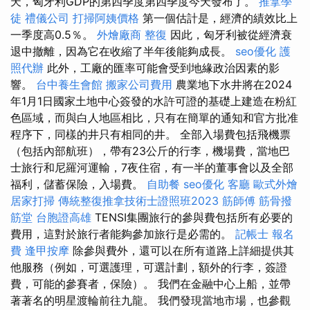
天，匈牙利GDP的第四季度第四季度今天發布了。
推拿學
徒
禮儀公司
打掃阿姨價格
第一個估計是，經濟的績效比上
一季度高0.5％。
外燴廠商
整復
因此，匈牙利被從經濟衰
退中撤離，因為它在收縮了半年後能夠成長。
seo優化
護
照代辦
此外，工廠的匯率可能會受到地緣政治因素的影
響。
台中養生會館
搬家公司費用
農業地下水井將在2024
年1月1日國家土地中心簽發的水許可證的基礎上建造在粉紅
色區域，而與白人地區相比，只有在簡單的通知和官方批准
程序下，同樣的井只有相同的井。 全部入場費包括飛機票
（包括內部航班），帶有23公斤的行李，機場費，當地巴
士旅行和尼羅河運輸，7夜住宿，有一半的董事會以及全部
福利，儲蓄保險，入場費。
自助餐
seo優化
客廳
歐式外燴
居家打掃
傳統整復推拿技術士證照班2023
筋師傅
筋骨撥
筋堂
台胞證高雄
TENSI集團旅行的參與費包括所有必要的
費用，這對於旅行者能夠參加旅行是必需的。
記帳士 報名
費
逢甲按摩
除參與費外，還可以在所有道路上詳細提供其
他服務（例如，可選護理，可選計劃，額外的行李，簽證
費，可能的參賽者，保險）。 我們在金融中心上船，並帶
著著名的明星渡輪前往九龍。 我們發現當地市場，也參觀