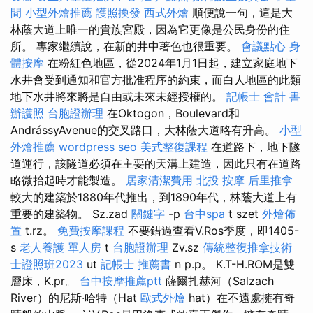
間
小型外燴推薦
護照換發
西式外燴
順便說一句，這是大
林蔭大道上唯一的貴族宮殿，因為它更像是公民身份的住
所。 專家繼續說，在新的井中著色也很重要。
會議點心
身
體按摩
在粉紅色地區，從2024年1月1日起，建立家庭地下
水井會受到通知和官方批准程序的約束，而白人地區的此類
地下水井將來將是自由或未來未經授權的。
記帳士 會計 書
辦護照
台胞證辦理
在Oktogon，Boulevard和
AndrássyAvenue的交叉路口，大林蔭大道略有升高。
小型
外燴推薦
wordpress seo
美式整復課程
在道路下，地下隧
道運行，該隧道必須在主要的天溝上建造，因此只有在道路
略微抬起時才能製造。
居家清潔費用
北投 按摩
后里推拿
較大的建築於1880年代推出，到1890年代，林蔭大道上有
重要的建築物。 Sz.zad
關鍵字
-p
台中spa
t szet
外燴佈
置
t.rz。
免費按摩課程
不要錯過查看V.Ros季度，即1405-
s
老人養護 單人房
t
台胞證辦理
Zv.sz
傳統整復推拿技術
士證照班2023
ut
記帳士 推薦書
n p.p。 K.T-H.ROM是雙
層床，K.pr。
台中按摩推薦ptt
薩爾扎赫河（Salzach
River）的尼斯·哈特（Hat
歐式外燴
hat）在不遠處擁有奇