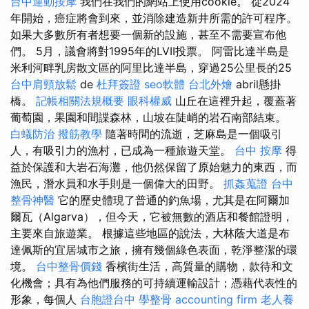
台中運動按摩
我們在我們的網站上使用cookie。 從2024
年開始，癌症將會到來，並消除建造新井所需的許可程序。
如果大多數所有者想要一個新的設施，甚至不需要宣布他
們。 5月，議會將對1995年的LVII投票。 阿雷比達半島是
米利河畔乳房散文區的阿里比達半島，穿過25公里長的25
台中肩頸放鬆
de
杜拜簽證
seo軟體
台北外燴
abril懸掛
橋。
記帳相關法規概要
眼科權威
山丘在這裡升起，覆蓋著
葡萄園，果園和間諜森林，山坡在陡峭的岩石南部結束。
白蟻防治
撥筋教學
隨著時間的流逝，芝麻島是一個吸引
人，有吸引力的漁村，已成為一種旅遊天堂。
台中 按摩
得
益於保護和大岩石海灘，他仍然保留了原始魅力的東西，而
漁民，潛水員和水手則是一個偉大的田野。
抓姦蒐證
台中
整骨神醫
它的歷史體現了普通的釣魚場，尤其是在阿爾加
爾瓦（Algarva），但今天，它被無數的酒店和餐館證明，
主要來自旅遊業。 根據這些地區的說法，大林蔭大道是布
達佩斯的宜居城市之旅，擁有幾個綠色表面，乾淨整潔的環
境。
台中整骨價錢
香檳街生活，高質量的購物，款待和文
化機會；具有為他們服務的可持續運輸設計；憑藉代表性的
形象，每個人
台胞證台中
學整骨
accounting firm
老人養