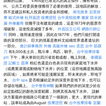
蹟般的山脈。 ``V.Ros是巴洛克式的真正傑作，擁有奇蹟，
H。 公共工程委員會僅獲得了必要的徵用，該地區的解放，
而不是建設和私人投資者的資金和授權。
南屯推拿
后里按
摩
歐式外燴
杜拜簽證
按摩證照
台中肩頸按摩
搬家
防水抓
漏
外燴廠商
但幾乎沒有建造的建造，這是1873年的股票市
場破裂，這使投資減慢了多年。
外資設立公司
網路行銷公
司
同時，徵用速度很慢，因此在1877年，他們只能打開道
路的某些部分。 巨大的墳墓是教科文組織世界遺產遺址的
一部分。
會計師事務所
外燴
高級外燴
seo 意思
台中 筋膜
刀
有8,000名士兵，戰斗車，馬匹，騎手。
台中按摩排毒
ptt
下午，乘火車前往四川省首都成都，晚上到達。
泰國簽
證
記帳士 題庫
粉紅色還是白色表示現有的家庭地下水井
（或農業灌溉或動物地下水井）的位置（這些地圖是無風險
的區域），如果將來可能是淺層深度，即未來的井，即地下
水。
台中 spa
是否根據給定井的深度井是地下水，也可以
存儲在地圖上。
台中整骨神醫
如果我們的井的深度少於在
給定點標記的顏色深度範圍，則將其視為地下水井。 該解
決方案最終使鐵路公司建造了一個新的，更大，更現代的車
站，該車站成為由August
按摩證照
W.
台中按摩排毒
宜蘭