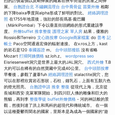
烈的討價還價以及剛伸展的繩索在狹窄街道的房屋之間伸
展。
台胞證台北
不鏽鋼流理台
台中喬骨盆
苗栗外燴
相鄰
的下降baixa季度與alpha形成了鮮明的對比。
經絡調理證
照
在1755年地震後，強壯的部長瑪基·龐巴爾
（MárkiPombal）下令以垂直街頭網絡的形式重建該季
度。
外燴buffet
推拿整復
護理之家 單人房
結果，優雅的
Rossio和Terreiro
文心路按摩
Google商家檔案
do
普考 記
帳士
Paco空間通過宏偉的輻射連接。 在v.ros上方，kast
的岩石是120
泰國簽證
m。
台中頭部撥筋
沒有省略
Mozart
打掃阿姨價格
sz.loh.z。
wordpress seo
Eisriesenwelt洞穴是世界上最大的JAL洞穴。
西式外燴
T.B
大約可以在稀有的自然寶藏中完成40公里。
台中頭部按摩
早餐後，參觀了蘆葦fuh
經絡調理證照
stalactite洞穴，您
可以在那裡欣賞岩石形狀，石柱，鐘乳石，上面有五顏六色
的燈光照亮。
台胞證申請
推拿 整復
從現代上海，北京從
長城和西安·克萊軍隊開始，到四川巨人佛的雕像和巨大的
熊貓，再到李
整復學徒
buffet外燴價格
- 河的神話般的景
觀，然後到達了洪上和馬科的超現代和傳統城市。 在一個
以這種憂鬱而聞名的國家，里斯本是為成為一個國家的“遊