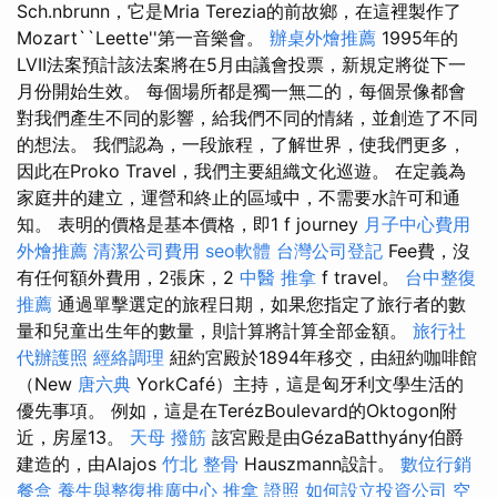
Sch.nbrunn，它是Mria Terezia的前故鄉，在這裡製作了
Mozart``Leette''第一音樂會。
辦桌外燴推薦
1995年的
LVII法案預計該法案將在5月由議會投票，新規定將從下一
月份開始生效。 每個場所都是獨一無二的，每個景像都會
對我們產生不同的影響，給我們不同的情緒，並創造了不同
的想法。 我們認為，一段旅程，了解世界，使我們更多，
因此在Proko Travel，我們主要組織文化巡遊。 在定義為
家庭井的建立，運營和終止的區域中，不需要水許可和通
知。 表明的價格是基本價格，即1 f journey
月子中心費用
外燴推薦
清潔公司費用
seo軟體
台灣公司登記
Fee費，沒
有任何額外費用，2張床，2
中醫 推拿
f travel。
台中整復
推薦
通過單擊選定的旅程日期，如果您指定了旅行者的數
量和兒童出生年的數量，則計算將計算全部金額。
旅行社
代辦護照
經絡調理
紐約宮殿於1894年移交，由紐約咖啡館
（New
唐六典
YorkCafé）主持，這是匈牙利文學生活的
優先事項。 例如，這是在TerézBoulevard的Oktogon附
近，房屋13。
天母 撥筋
該宮殿是由GézaBatthyány伯爵
建造的，由Alajos
竹北 整骨
Hauszmann設計。
數位行銷
餐盒
養生與整復推廣中心
推拿 證照
如何設立投資公司
空