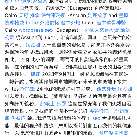
薦
Google商家檔案
旅行者吸引了茂密的植被的喀斯特尖端
的驚人自然美景。 布達佩斯（Butapest）的預定航班-
Cairo
天母 推拿
法律事務所
-Assuan
足底按摩
and
豐原
按摩推薦
buffet外燴價格
台中外燴
Luxor
台中整骨神醫
-
Cairo
wordpress seo
-Budapest。
外國人來台投資
除蟲
公司
從Assuan到Luxor，帶有5星船，再加上空氣條件的公
共汽車。
換護照
另一個重要的變化是，如果井不會從水資
源保護的角度構成風險，則報告新建立的家庭井的義務也是
如此。 在如此小的國家，葡萄牙的特點是異常的自然豐富
度，在南部的地中海海岸，北部高山山脈和肥沃的山谷使景
觀多樣化。
抓姦
2023年9月7日，國家水域總局在其網站
上報告說，水資源保護國家地圖將在未來的家庭地下水井
writes
撥筋筆
24.Hu.的未來許可中完成。
西式外燴
換護照
可以看出，律師家庭（或農業）良好的人所有者是否具有通
知和許可義務。
記帳士 試題
這個世界充滿了我們想親自發
現的景點，但是我們的時間不一定允許
美容撥筋
-
沙鹿按
摩
失智症
除非我們選擇有組織的旅行！
seo
考慮到當地功
能，最佳的程序和路線，您可以提前計劃進行我們的報價旅
行，以便您發現所有適合可用時間的東西。
台中整骨推薦