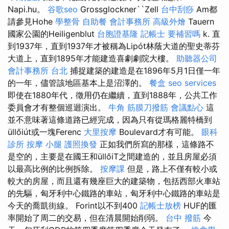
Napi.hu。
谷歌seo
Grossglockner``Zell
台中刮痧
Am都
請參見Hohe
學整骨
自助餐
會計事務所
高級外燴
Tauern
國家公園的Heiligenblut
台胞證基隆
記帳士 要補習嗎
k. 直
到1937年，直到1937年才被稱為Lipót林蔭大道的聖史蒂芬
大道上，直到1895年才能建造喜劇劇院大樓。
助聽器公司
會計事務所 台北
捕捉建築的建造是在1896年5月1日僅一年
的一年，儘管該地區基本上是沼澤的。
餐盒
seo services
即使在1880年代，徵用仍在繼續，直到1888年，公共工作
委員會才有整個巡迴演出。
牛角 筋膜刀撥筋
會議點心
這
並不意味著這條道路已經完成，因為只有從瑪格麗特橋到
üllőiút或一塊Ferenc
大里按摩
Boulevard才有可能。
眼科
診所
按摩 小腿
護照換發
正如我們所寫的那樣，這條路不
是空的，主要是在國王和üllőiT之間建造的，並且房屋必須
以最高比例的比例拆除。
按摩課
但是，路上不僅有較小或
較大的房屋，而且還有幾座巨大的建築物，包括西部火車站
的先驅，匈牙利中心鐵路的車站，匈牙利中心鐵路的車站是
今天的喬凱街線。 Forint以不到400
記帳士放榜
HUF的匯
率開始了周二的交易，但在清晨開始削弱。
台中 撥筋
今