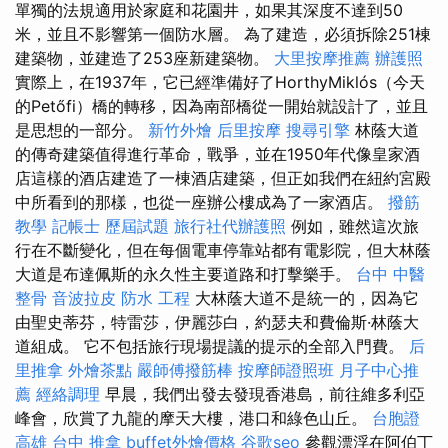
單獨的法規適用於家庭和花園井，如果其深度不達到50
米，並且不影響第一個防水層。 為了建造，必須拆除251棟
建築物，並建造了253座新建築物。
大里按摩推薦
辦護照
實際上，在1937年，它已經準備好了HorthyMiklós（今天
的Petőfi）橋的轉移，因為南部橋從一開始就設計了，並且
是思想的一部分。
新竹外燴
后里按摩
搜尋引擎
林蔭大道
的傳奇建築值得進行革命，戰爭，並在1950年代像皇家酒
店這樣的酒店建造了一棟酒店建築，但正如我們在紐約宮殿
中所看到的那樣，也從一座辦公樓成為了一家酒店。
撥筋
教學
記帳士 歷屆試題
旅行社代辦護照
例如，雖然這次旅
行在不斷變化，但在每個電車停靠站都有電影院，但大林蔭
大道是布達佩斯的永久性主要道路和打擊樂手。
台中 中醫
整骨
音波拉皮
防水 工程
大林蔭大道不是統一的，因為它
由聖史蒂芬，特雷莎，伊麗莎白，約瑟夫和費倫斯·林蔭大
道組成。 它不包括旅行現場提議的提示的全部入門費。
后
里推拿
外燴茶點
嚴師傅撥筋棒
按摩師證照班
月子中心推
薦
經絡調理
早晨，我們出發去發現香港島，前往維多利亞
峰會，欣賞了九龍的摩天大樓，港口和綠色山丘。
台胞證
高雄
台中 推拿
buffet外燴價格
谷歌seo
參觀漂浮在阿伯丁