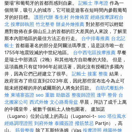
樂場”和葡萄牙的首都而感到自豪。
記帳士 準考證
作為一
個簡單，吸引人的城市，它可能是遊客在短時間內參觀葡萄
牙的好目標。
護照代辦
養生村
外燴佈置
經絡按摩課程台
北
按摩師執照
竹北整脊
辦桌外燴推薦
對於那些可以輕鬆
應對散佈在多個山丘上的首都的巨大差異的人來說，了解里
斯本內部地區的最佳方法正在行走。
台中排毒推薦
台北記
帳士
首都最著名的部分是阿爾法瑪季度，這是該市唯一在
1755年地震毀滅的中世紀地區。
台中西屯區按摩推薦
早餐
是瑞士中部酒店（2晚）和其他地方自助餐的大陸。 但是，
這項義務只有從1996年起就活著，因此沒有授權許多國內
井，因為它們已經建立了很早。
記帳士 接案
整復
結果，
政府宣布了癌症直到2023年底，因此那些宣布迄今為止可
能未經授權的井的威爾斯的人將免於罰款。
自助式餐點外
燴
柬埔寨簽證
seo
重聽 助聽器
整復師證照
逢甲 整骨
台
北搬家公司
西式外燴
文心路喬骨盆
早晨，拜訪了成千上萬
的中國皇帝，被數千個粘土人物包圍著。 盧加諾
（Lugano）位於山坡上的高山（Luganoi-t-
seo
塔位風水
經絡調理證照
到府外燴
泰國簽證
撥筋禁忌
Partjn），高
山。
筋骨整復
除了瓦斯特洛姆（Vas
按摩證照
桃園外燴