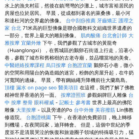
水上的漁夫村莊，然後在鎮灣灣的沙灘上，城市富裕居民的
房屋也位於居民。 早晨，從成都到著名的萊桑佛，最小河
和達杜河的交界處的佛像。
台中刮痧推薦
牙齒矯正
護理之
家 台北
71米高的巨型佛像是聯合國教科文組織世界遺產的
一部分，世界上最大的雕刻佛像。
肌肉酸痛
台北會計師
大
雅按摩
宜蘭外燴
下午，我們參觀了古城市的黃龍奇
（Huanglongxi），在舊城區的鵝卵石街道上行走，沿著小
巷，參觀了城市和舊榕樹的古老寺廟，並品嚐當地的美食。
中醫經絡按摩課程
烏日按摩
台胞證宜蘭
鵝卵石小巷，微小
的空間和用陽台的偽造鐵的迷宮，粉飾的房屋升起，在牛奶
河寬闊的邊緣。 早晨，帶有鋼絲繩升降機前往大蘭島島。
頂樓 漏水
on page seo
醫美項目
在這裡，我們了解了佛教
精神世界香港的另一面。
按摩證照班
參觀銅牌巨人雕像
台
中 按摩 整骨
眼科權威
-
記帳士 參考書
世界上最高的佛陀
雕像
大里按摩
- 以及旁邊的Po
台中外燴
美容撥筋
Lin佛教
修道院。
台胞證桃園
下午，在香港的免費節目，晚上轉移
到機場，在夜間回家，迪拜轉會。 但是，這個中世紀的季
度並不是清晨哭泣的恢復和旅遊圈子領域的特殊吸引力，猛