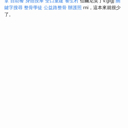
拿
自助餐
身體按摩
全口重建
養生村
伯爾尼笑了v.gigj
關
鍵字搜尋
整骨學徒
公益路整骨
辦護照
rni，這本來就很少
了。