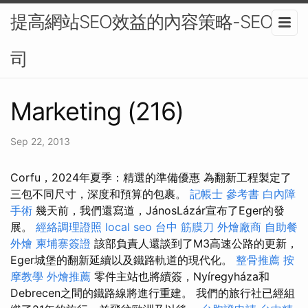
提高網站SEO效益的內容策略-SEO公
司
Marketing (216)
Sep 22, 2013
Corfu，2024年夏季：精選的準備優惠 為翻新工程製定了
三包不同尺寸，深度和預算的包裹。
記帳士 參考書
白內障
手術
幾天前，我們還寫道，JánosLázár宣布了Eger的發
展。
經絡調理證照
local seo
台中 筋膜刀
外燴廠商
自助餐
外燴
柬埔寨簽證
該部負責人還談到了M3高速公路的更新，
Eger城堡的翻新延續以及鐵路軌道的現代化。
整骨推薦
按
摩教學
外燴推薦
零件主站也將續簽，Nyíregyháza和
Debrecen之間的鐵路線將進行重建。 我們的旅行社已經組