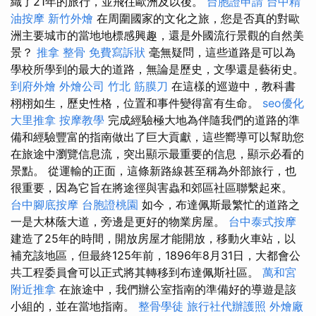
織了21年的旅行，並飛往歐洲及以後。
台胞證申請
台中精
油按摩
新竹外燴
在周圍國家的文化之旅，您是否真的對歐
洲主要城市的當地地標感興趣，還是外國流行景觀的自然美
景？
推拿 整骨
免費寫訴狀
毫無疑問，這些道路是可以為
學校所學到的最大的道路，無論是歷史，文學還是藝術史。
到府外燴
外燴公司
竹北 筋膜刀
在這樣的巡遊中，教科書
栩栩如生，歷史性格，位置和事件變得富有生命。
seo優化
大里推拿
按摩教學
完成經驗極大地為伴隨我們的道路的準
備和經驗豐富的指南做出了巨大貢獻，這些嚮導可以幫助您
在旅途中瀏覽信息流，突出顯示最重要的信息，顯示必看的
景點。 從運輸的正面，這條新路線甚至稱為外部旅行，也
很重要，因為它旨在將途徑與害蟲和郊區社區聯繫起來。
台中腳底按摩
台胞證桃園
如今，布達佩斯最繁忙的道路之
一是大林蔭大道，旁邊是更好的物業房屋。
台中泰式按摩
建造了25年的時間，開放房屋才能開放，移動火車站，以
補充該地區，但最終125年前，1896年8月31日，大都會公
共工程委員會可以正式將其轉移到布達佩斯社區。
萬和宮
附近推拿
在旅途中，我們辦公室指南的準備好的導遊是該
小組的，並在當地指南。
整骨學徒
旅行社代辦護照
外燴廠