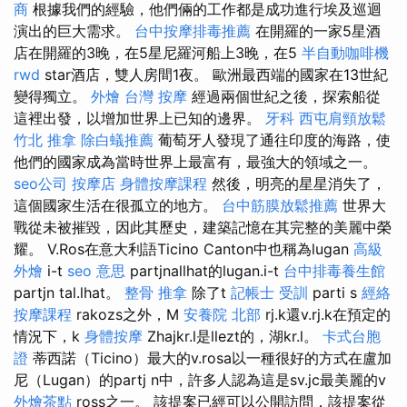
商
根據我們的經驗，他們倆的工作都是成功進行埃及巡迴
演出的巨大需求。
台中按摩排毒推薦
在開羅的一家5星酒
店在開羅的3晚，在5星尼羅河船上3晚，在5
半自動咖啡機
rwd
star酒店，雙人房間1夜。 歐洲最西端的國家在13世紀
變得獨立。
外燴
台灣 按摩
經過兩個世紀之後，探索船從
這裡出發，以增加世界上已知的邊界。
牙科
西屯肩頸放鬆
竹北 推拿
除白蟻推薦
葡萄牙人發現了通往印度的海路，使
他們的國家成為當時世界上最富有，最強大的領域之一。
seo公司
按摩店
身體按摩課程
然後，明亮的星星消失了，
這個國家生活在很孤立的地方。
台中筋膜放鬆推薦
世界大
戰從未被摧毀，因此其歷史，建築記憶在其完整的美麗中榮
耀。 V.Ros在意大利語Ticino Canton中也稱為lugan
高級
外燴
i-t
seo 意思
partjnallhat的lugan.i-t
台中排毒養生館
partjn tal.lhat。
整骨 推拿
除了t
記帳士 受訓
parti s
經絡
按摩課程
rakozs之外，M
安養院 北部
rj.k還v.rj.k在預定的
情況下，k
身體按摩
Zhajkr.l是llezt的，湖kr.l。
卡式台胞
證
蒂西諾（Ticino）最大的v.rosa以一種很好的方式在盧加
尼（Lugan）的partj n中，許多人認為這是sv.jc最美麗的v
外燴茶點
ross之一。 該提案已經可以公開訪問，該提案從