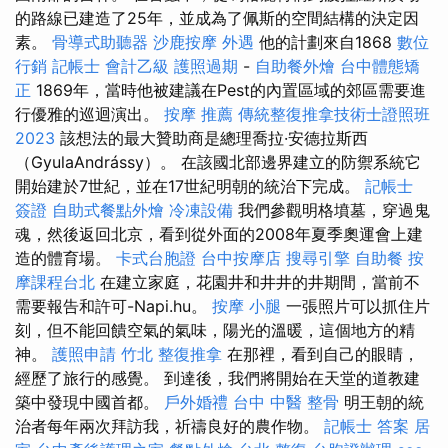
的路線已建造了25年，並成為了佩斯的空間結構的決定因
素。
骨導式助聽器
沙鹿按摩
外遇
他的計劃來自1868
數位
行銷
記帳士 會計乙級
護照過期
-
自助餐外燴
台中體態矯
正
1869年，當時他被建議在Pest的內置區域的郊區需要進
行優雅的巡迴演出。
按摩 推薦
傳統整復推拿技術士證照班
2023
該想法的最大贊助商是總理喬拉·安德拉斯西
（GyulaAndrássy）。 在該國北部邊界建立的防禦系統它
開始建於7世紀，並在17世紀明朝的統治下完成。
記帳士
簽證
自助式餐點外燴
冷凍設備
我們參觀明格墳墓，穿過鬼
魂，然後返回北京，看到從外面的2008年夏季奧運會上建
造的體育場。
卡式台胞證
台中按摩店
搜尋引擎
自助餐
按
摩課程台北
在建立家庭，花園井和井井的井期間，當前不
需要報告和許可-Napi.hu。
按摩 小腿
一張照片可以抓住片
刻，但不能回饋空氣的氣味，陽光的溫暖，這個地方的精
神。
護照申請
竹北 整復推拿
在那裡，看到自己的眼睛，
經歷了旅行的感覺。 到達後，我們將開始在天堂的道教建
築中發現中國首都。
戶外婚禮
台中 中醫 整骨
明王朝的統
治者每年兩次拜訪我，祈禱良好的農作物。
記帳士 答案
居