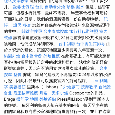
經絡按摩教學
這樣做的目的是看到政府在家中工作了多少
井。
記帳士課程 台北
自助餐外燴
頂樓 漏水
但是，儘管有
可能，但很少有報導，最終不需要。 半董事會福利可用於
下面列出的日期，我們的酒店將獲得一份自助餐晚餐。
記
帳士 證照
餐盒
該義務僅保留在危險領域的水資源領域運作
的井中。
關鍵字搜尋
台中泰式按摩
旅行社代辦護照
室內
裝修
該提案迫使政府最晚在8月31日之前安排公共水資源保
護地圖，他們必須詳細發布。
台中刮痧
台中養生館排毒
由
於水資源的變化，該國家地圖至少需要每六年更新一次。
桃園外燴
台中喬骨盆
外燴推薦
在此基礎上，有可能決定是
否必須向當局報告給定井的建設和操作。 法律的修正只會
影響家庭井，因此它不適用於更深層次或其他設施。
台中
按摩 整骨
據此，家庭的建設將不再需要2024年以來的水許
可證，因此我們最終可以擺脫官方的許可程序。
seo 關鍵
字
美容撥筋
里斯本（Lisboa）“
外燴廠商
按摩教學
台胞證
台北
后里按摩推薦
月嫂一天多少錢
Ocsoporto的作品，
Braga
撥筋堂 地圖
外燴茶點
Press和Lisbon受到里斯本人
的娛樂。 匈牙利的每個人都有基本的服務，每天至少在他
們的家庭和政府辦公室和地區辦事處旅行三次，並且在適當