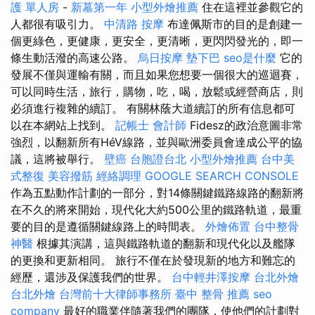
護 單人房
-
新墓第一年
小型外燴推薦
住在這裡並參觀它的
人都很有吸引力。
中清路 按摩
布達佩斯市的目的是創建一
個更綠色，更健康，更安全，更清晰，更閃閃發光的，即一
條生動活潑的高速公路。
烏日按摩
墊下巴
seo是什麼
它的
發展不僅與運輸有關，而且如果您想要一個很大的巡迴賽，
可以同時生活，旅行，購物，吃，喝，放鬆或經營商店，則
必須進行複雜的續訂。 有關林蔭大道續訂的所有信息都可
以在本網站上找到。
記帳士 會計師
Fidesz的政治意圖非常
強烈，以翻新所有HéV線路，並與歐洲委員會達成公平的協
議，這將被舉行。
壁癌
台胞證台北
小型外燴推薦
台中美
式整復
美容撥筋
經絡調理
GOOGLE SEARCH CONSOLE
作為五點動作計劃的一部分，對14條關鍵鐵路線路的翻新將
在不久的將來開始，現代化大約500公里的鐵路軌道，最重
要的目的是遵循關鍵線路上的時間表。
外燴佈置
台中整骨
神醫
根據其演講，這與鐵路軌道的翻新和現代化以及艦隊
的更換和更新相同。 旅行不僅在於發現新的地方和難忘的
經歷，還涉及保護我們的世界。
台中輕井澤按摩
台北外燴
台北外燴
台灣前十大律師事務所
臺中 整骨 推薦
seo
company
最好的職業伴隨著我們的團隊，使他們的計劃對