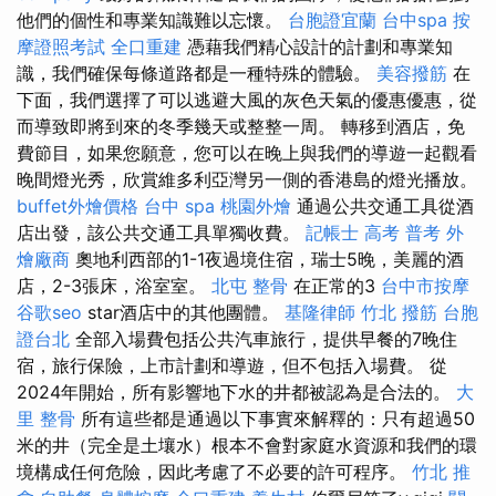
他們的個性和專業知識難以忘懷。
台胞證宜蘭
台中spa
按
摩證照考試
全口重建
憑藉我們精心設計的計劃和專業知
識，我們確保每條道路都是一種特殊的體驗。
美容撥筋
在
下面，我們選擇了可以逃避大風的灰色天氣的優惠優惠，從
而導致即將到來的冬季幾天或整整一周。 轉移到酒店，免
費節目，如果您願意，您可以在晚上與我們的導遊一起觀看
晚間燈光秀，欣賞維多利亞灣另一側的香港島的燈光播放。
buffet外燴價格
台中 spa
桃園外燴
通過公共交通工具從酒
店出發，該公共交通工具單獨收費。
記帳士 高考 普考
外
燴廠商
奧地利西部的1-1夜過境住宿，瑞士5晚，美麗的酒
店，2-3張床，浴室室。
北屯 整骨
在正常的3
台中市按摩
谷歌seo
star酒店中的其他團體。
基隆律師
竹北 撥筋
台胞
證台北
全部入場費包括公共汽車旅行，提供早餐的7晚住
宿，旅行保險，上市計劃和導遊，但不包括入場費。 從
2024年開始，所有影響地下水的井都被認為是合法的。
大
里 整骨
所有這些都是通過以下事實來解釋的：只有超過50
米的井（完全是土壤水）根本不會對家庭水資源和我們的環
境構成任何危險，因此考慮了不必要的許可程序。
竹北 推