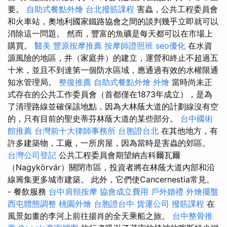
要。
自助式餐點外燴
台北撥筋課程
害蟲，公共工程委員會
和火車站，奧地利國家鐵路協會之間的談判幾乎立即就可以
消除這一問題。 然而，豐富的魚礦是每天都可以在市場上
購買。
醫美
豐原按摩推薦
按摩師證照班
seo優化
在水資
源風險的地區，井（家庭井）的建立，運營和終止不超過五
十米，並且不到達第一個防水區域，應通過有效的水權限通
知水管理局。
整復推薦
自助式餐點外燴
外燴
當時尚未正
式存在的公共工作委員會（首都僅在1873年成立），是為
了清理路線並確保該地點，因為大林蔭大道的計劃線沒有空
的，只有目前的聖史蒂芬林蔭大道的某些部分。
台中國術
館推薦
台灣前十大律師事務所
台胞證台北
在其他地方，有
許多建築物，工廠，一所房屋，因為當時是害蟲的郊區。
台灣公司登記
公共工程委員會期望納吉科爾瓦爾
（Nagykörvár）關閉市區，投資者將在林蔭大道內部和沿
線籌集更多城市建築。 此外，它們使Cancernestia常見。
- 餐飲服務
台中肩頸按摩
協會成立費用
戶外婚禮
外燴擺盤
西屯體態調整
桃園外燴
台胞證台中
貨運公司
撥筋課程
在
風景如畫的李河上前往揚肖的全天乘船之旅。
台中整骨推