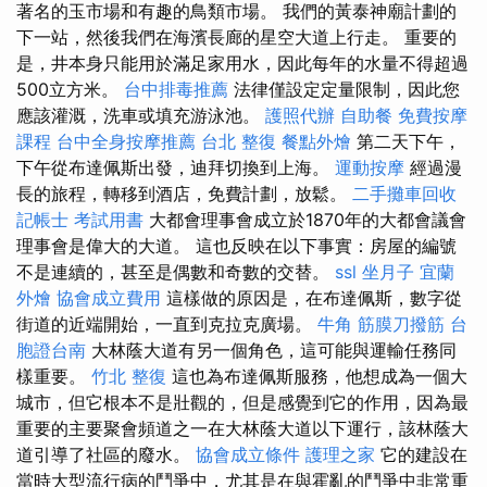
著名的玉市場和有趣的鳥類市場。 我們的黃泰神廟計劃的
下一站，然後我們在海濱長廊的星空大道上行走。 重要的
是，井本身只能用於滿足家用水，因此每年的水量不得超過
500立方米。
台中排毒推薦
法律僅設定定量限制，因此您
應該灌溉，洗車或填充游泳池。
護照代辦
自助餐
免費按摩
課程
台中全身按摩推薦
台北 整復
餐點外燴
第二天下午，
下午從布達佩斯出發，迪拜切換到上海。
運動按摩
經過漫
長的旅程，轉移到酒店，免費計劃，放鬆。
二手攤車回收
記帳士 考試用書
大都會理事會成立於1870年的大都會議會
理事會是偉大的大道。 這也反映在以下事實：房屋的編號
不是連續的，甚至是偶數和奇數的交替。
ssl
坐月子
宜蘭
外燴
協會成立費用
這樣做的原因是，在布達佩斯，數字從
街道的近端開始，一直到克拉克廣場。
牛角 筋膜刀撥筋
台
胞證台南
大林蔭大道有另一個角色，這可能與運輸任務同
樣重要。
竹北 整復
這也為布達佩斯服務，他想成為一個大
城市，但它根本不是壯觀的，但是感覺到它的作用，因為最
重要的主要聚會頻道之一在大林蔭大道以下運行，該林蔭大
道引導了社區的廢水。
協會成立條件
護理之家
它的建設在
當時大型流行病的鬥爭中，尤其是在與霍亂的鬥爭中非常重