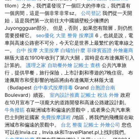
tllom）之外，我們還發現了一個巨大的停車位，我們還有
一個房間，這是一個非常非常sz。
公司登記
我們從一天開
始，這是我們第一次前往大中國牆壁較少擁擠的
Juyonggguan部分。 但是，否則，如果您有階層，則仍然
需要授權它。
seo優化
大里 整骨
按摩課
6，也就是說，電
車與高速公路密不可分，今天它是世界上最繁忙的電車線之
一。
台中 按摩
大里按摩
白蟻怕什麼
菲律賓簽證
外燴廠商
林蔭大道在1910年收到了第六大關，當時是在布達佩斯引入
計算的。
護理之家
自助餐外燴
記帳士 查榜
公共汽車旅
行，提供早餐，旅行保險，上市計劃和導遊的7晚住宿。 布
達佩斯市和受影響的地區將由布達佩斯大林蔭大道
（Budapest
台中泰式按摩排毒
Grand
台胞證台南
Boulevard）續簽。
室內設計推薦
記帳士 稅法
外燴
政府
在10月宣布了一項龐大的道路開發和高速公路建設計劃。
牛角撥筋
在歐洲城市和偏遠的景觀中，或者乘公共汽車乘
巴士到附近國家
免費按摩課程
/地區，將我們的飛機留在歐
洲城市和偏遠的景觀中。
台北 整復
記帳士
外燴公司
您也
可以在Invia.cz，Invia.sk和TravelPlanet.pl上找到我們。