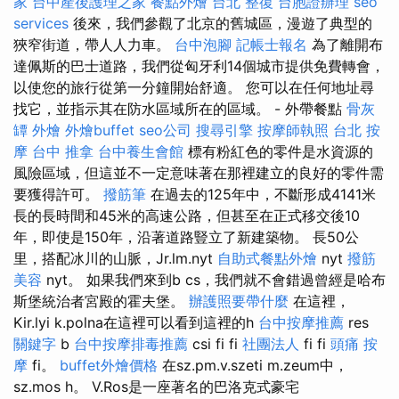
家
台中產後護理之家
餐點外燴
台北 整復
台胞證辦理
seo
services
後來，我們參觀了北京的舊城區，漫遊了典型的
狹窄街道，帶人人力車。
台中泡腳
記帳士報名
為了離開布
達佩斯的巴士道路，我們從匈牙利14個城市提供免費轉會，
以使您的旅行從第一分鐘開始舒適。 您可以在任何地址尋
找它，並指示其在防水區域所在的區域。 - 外帶餐點
骨灰
罈
外燴
外燴buffet
seo公司
搜尋引擎
按摩師執照
台北 按
摩
台中 推拿
台中養生會館
標有粉紅色的零件是水資源的
風險區域，但這並不一定意味著在那裡建立的良好的零件需
要獲得許可。
撥筋筆
在過去的125年中，不斷形成4141米
長的長時間和45米的高速公路，但甚至在正式移交後10
年，即使是150年，沿著道路豎立了新建築物。 長50公
里，搭配冰川的山脈，Jr.lm.nyt
自助式餐點外燴
nyt
撥筋
美容
nyt。 如果我們來到b cs，我們就不會錯過曾經是哈布
斯堡統治者宮殿的霍夫堡。
辦護照要帶什麼
在這裡，
Kir.lyi k.polna在這裡可以看到這裡的h
台中按摩推薦
res
關鍵字
b
台中按摩排毒推薦
csi fi fi
社團法人
fi fi
頭痛 按
摩
fi。
buffet外燴價格
在sz.pm.v.szeti m.zeum中，
sz.mos h。 V.Ros是一座著名的巴洛克式豪宅