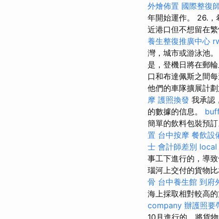
外燴佈置
國際整復
年開始運作。 26
近港口但不想留在繁
養生整復推廣中心
r
灣，城市或游泳池
是，登機日將在郵輪上
口和布達佩斯之間每
他們的車隊擴展計劃
摩
護照換發
我承認
的數據的信息。
bu
簡單的飲料包裝預
置
台中按摩
餐飲設
士 會計師差別
local
事工下進行的，導致
瑙河上交付的貨物比
骨
台中養生館
到府
海上採取相對較高
company
辦護照要
10月進行的，將貨