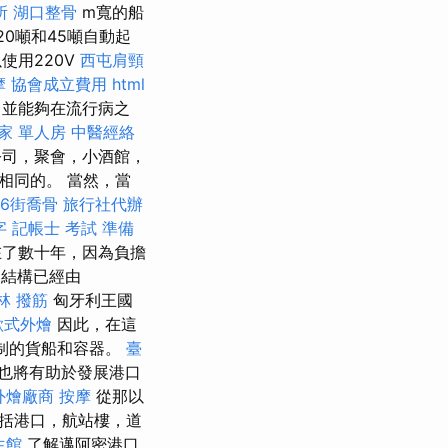
所
湖口整骨
m寬的船
0噸和45噸自動起
使用220V
西屯肩頸
摩
協會成立費用
html
，並能夠在流行病之
家 單人房
中醫經絡
公司，聚會，小酒館，
相同的。 當然，當
6街喬骨
旅行社代辦
字
記帳士 考試 準備
在了數十年，因為負擔
結構已經由
林 撥筋
匈牙利王國
歐式外燴
因此，在這
水抑制的貨船和容器。
臺
也將有助於發展港口
外燴廠商
按摩
從那以
括港口，航站樓，道
生館
了解邁阿密港口