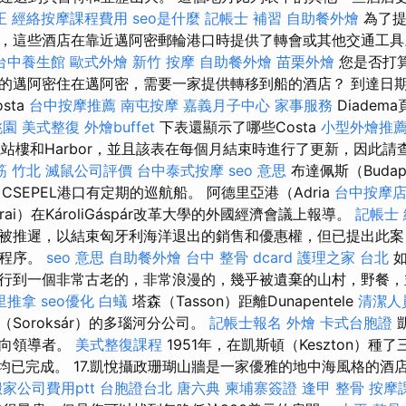
正
經絡按摩課程費用
seo是什麼
記帳士 補習
自助餐外燴
為了提
，這些酒店在靠近邁阿密郵輪港口時提供了轉會或其他交通工
台中養生館
歐式外燴
新竹 按摩
自助餐外燴
苗栗外燴
您是否打
的邁阿密住在邁阿密，需要一家提供轉移到船的酒店？ 到達日
sta
台中按摩推薦
南屯按摩
嘉義月子中心
家事服務
Diadem
桃園
美式整復
外燴buffet
下表還顯示了哪些Costa
小型外燴推
舶航站樓和Harbor，並且該表在每個月結束時進行了更新，因此
筋 竹北
滅鼠公司評價
台中泰式按摩
seo 意思
布達佩斯（Budap
CSEPEL港口有定期的巡航船。 阿德里亞港（Adria
台中按摩
arai）在KároliGáspár改革大學的外國經濟會議上報導。
記帳士
被推遲，以結束匈牙利海洋退出的銷售和優惠權，但已提出此案
可程序。
seo 意思
自助餐外燴
台中 整骨 dcard
護理之家 台北
如
行到一個非常古老的，非常浪漫的，幾乎被遺棄的山村，野餐，
里推拿
seo優化
白蟻
塔森（Tasson）距離Dunapentele
清潔人
Soroksár）的多瑙河分公司。
記帳士報名
外燴
卡式台胞證
凱
通向領導者。
美式整復課程
1951年，在凱斯頓（Keszton）種了
件均已完成。 17.凱悅攝政珊瑚山牆是一家優雅的地中海風格的酒
搬家公司費用ptt
台胞證台北
唐六典
柬埔寨簽證
逢甲 整骨
按摩