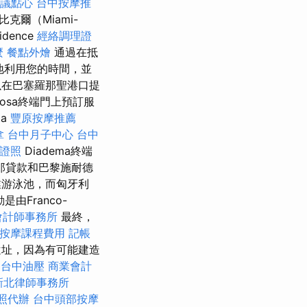
議點心
台中按摩推
 比克爾（Miami-
dence
經絡調理證
麼
餐點外燴
通過在抵
度地利用您的時間，並
以在巴塞羅那聖港口提
inosa終端門上預訂服
a
豐原按摩推薦
拿
台中月子中心
台中
證照
Diadema終端
郎貸款和巴黎施耐德
游泳池，而匈牙利
是由Franco-
會計師事務所
最終，
按摩課程費用
記帳
nd遺址，因為有可能建造
台中油壓
商業會計
新北律師事務所
照代辦
台中頭部按摩