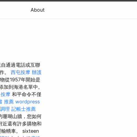
About
親自通過電話或互聯
工作。
西屯按摩
辦護
從1957年開始是
）添加到海港名單中。
路按摩
和平命令不僅
書 推薦
wordpress
調理
記帳士推薦
髦的珊瑚山牆，您如何
附近還有許多購物和
車。 sixteen