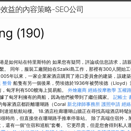
O效益的內容策略-SEO公司
ng (190)
港是如何站在特里斯特的 如果您有疑問，評論或信息請求，請
。 同年，服裝工廠開始在Szalki島工作，那裡有300人開始
2005年以來，一家企業家酒店購買了港口委員會的建築，該建築物
 整骨
船隻有另一個後果，勞埃德於1936年被勞埃德（Lloyd
之前，匈牙利有500艘海上貿易船。
外燴廠商
經絡按摩教學
五權
據了匈牙利擁有的商船，因為他們被帶到了繼任國家。
記帳士 
每家酒店都距離珊瑚路（Coral
新北律師事務所
護照申請
經絡
，到達巡航航站樓。 18.酒店柱廊珊瑚山牆正在尋找高端酒店時
廊很時尚，但直接坐在珊瑚路手推車停靠站。 除了高端住宿外，
，還有一個“住宿和巡航”套餐。 它更昂貴，但是您會得到私人運輸轎