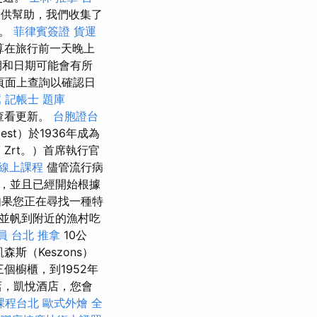
供幫助，我們收集了
具。
菲律賓簽證
貨運
算在旅行前一天晚上
期和日期可能會有所
a頁面上查詢以確認日
薦
記帳士 題庫
請查看更新。
台胞證台
est）於1936年成為
店
Zrt。）首席執行官
 線上課程
儘管流行病
，並且已經開始根據
果您正在尋找一種特
並帆到附近的漁村吃
員
台北 推拿
10公
森斯（Keszons）
三個櫥櫃，到1952年
店，凱悅酒店，您會
課程台北
歐式外燴
全