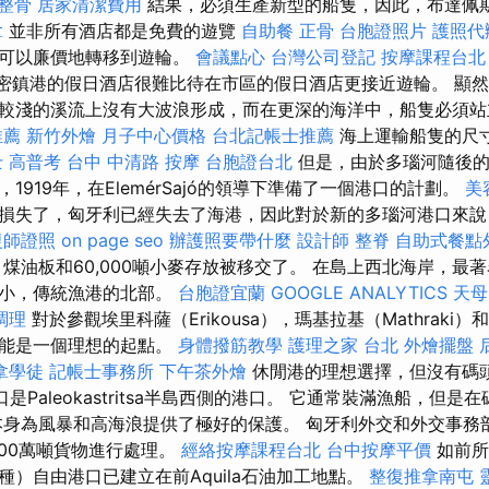
 整骨
居家清潔費用
結果，必須生產新型的船隻，因此，布達佩
拿
並非所有酒店都是免費的遊覽
自助餐
正骨
台胞證照片
護照代
都可以廉價地轉移到遊輪。
會議點心
台灣公司登記
按摩課程台北
阿密鎮港的假日酒店很難比待在市區的假日酒店更接近遊輪。 顯
較淺的溪流上沒有大波浪形成，而在更深的海洋中，船隻必須站
推薦
新竹外燴
月子中心價格
台北記帳士推薦
海上運輸船隻的尺
 高普考
台中 中清路 按摩
台胞證台北
但是，由於多瑙河隨後的
1919年，在ElemérSajó的領導下準備了一個港口的計劃。
美
損失了，匈牙利已經失去了海港，因此對於新的多瑙河港口來說
復師證照
on page seo
辦護照要帶什麼
設計師
整脊
自助式餐點
煤油板和60,000噸小麥存放被移交了。 在島上西北海岸，最著名的古
最小，傳統漁港的北部。
台胞證宜蘭
GOOGLE ANALYTICS
天母
調理
對於參觀埃里科薩（Erikousa），瑪基拉基（Mathraki）和
可能是一個理想的起點。
身體撥筋教學
護理之家 台北
外燴擺盤
拿學徒
記帳士事務所
下午茶外燴
休閒港的理想選擇，但沒有碼
sa的港口是Paleokastritsa半島西側的港口。 它通常裝滿漁船，
本身為風暴和高海浪提供了極好的保護。 匈牙利外交和外交事務
和200萬噸貨物進行處理。
經絡按摩課程台北
台中按摩平價
如前所
種）自由港口已建立在前Aquila石油加工地點。
整復推拿南屯