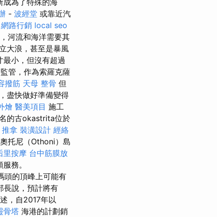
斯成為了特殊的海
辦
-
波經堂
或靠近汽
網路行銷
local seo
然，河流和海洋需要其
立大浪，甚至是暴風
寸最小，但沒有超過
監管，作為索羅克薩
容撥筋
天母 整骨
但
，盡快做好準備變得
外燴
醫美項目
施工
okastrita位於
 推拿
裝潢設計
經絡
奧托尼（Othoni）島
后里按摩
台中筋膜放
頭服務。
但是在碼頭的頂峰上可能有
部長說，預計將有
述，自2017年以
靈骨塔
海港的計劃銷