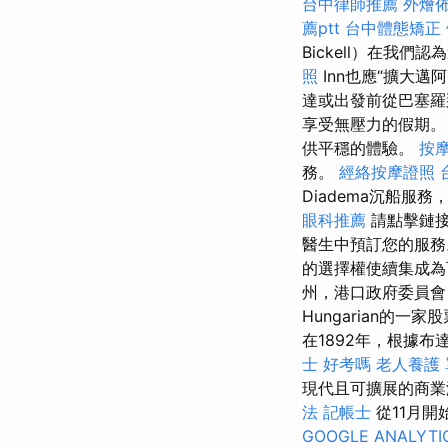
台中律師推薦
外燴
薦ptt
台中體態矯正
Bickell）在我們
照
Inn也應“擴大
達或出發前從巴塞羅那
享受無壓力的假期
供平穩的體驗。
按
務。
經絡按摩證照
Diadema沉船
眼科推薦
請點擊鏈接
醫生中預訂您的服務
的選擇權使續集成
州，港口政府委員
Hungarian的
在1892年，根據布
士 好考嗎
老人養護
現代且可擴展的商業
法 記帳士
從11月
GOOGLE ANALYTI