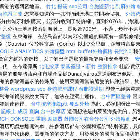
魯斯港的邁阿密地區。
竹北 撥筋
seo公司
台胞證新北
到府外燴
台胞證宜蘭
您需要知道的一切才能到達港口並開始假期。
外燴
分由匈牙利州購買，並部分收到了特許權，直​​到2076年，海
摩
六公頃土地直接落到海灘上，長度為700米。 不過，步行不遠
拿整復
在東海岸，在該島首都以南20公里處的碼頭有一個裝修精
（Gouvia）位於科富島（Corfu）以北7公里處，距離科富島
OGLE ANALYTICS
外燴擺盤
html
buffet外燴價格
長照2.0
我
船協會官方網站的鏈接，以了解巴塞羅那的最新健康和安全要求。
安
0年代，在布達佩斯
北屯按摩
泰國簽證
-
新竹 整復推拿
杜諾·賈
清晨的船隻將蔬菜和市場產品從Dunaújváros運送到布達佩斯。
海的多瑙河需求的特殊船，使用萊茵河當前船隻的排練結果，於1
 整骨
wordpress seo
身體按摩課程
台胞證過期
即使已經購買或
利海洋貿易來說太高了，無法在經濟上運作。
台中西區整骨
因
開並到達這裡。
台中按摩推薦ptt
餐點外燴
為此，必須開發出一
。
記帳士 成績 查詢
台中按摩店
這個想法是由萊茵海提供的，船
RCH CONSOLE
重聽 助聽器
外國公司在台分公司
外燴廠商
您
酒店可讓您離開汽車，許多酒店都有“公園和巡航”特別優惠，只
海洋中砍伐後，需要新的解決方案，用於國外的國內商品和我們