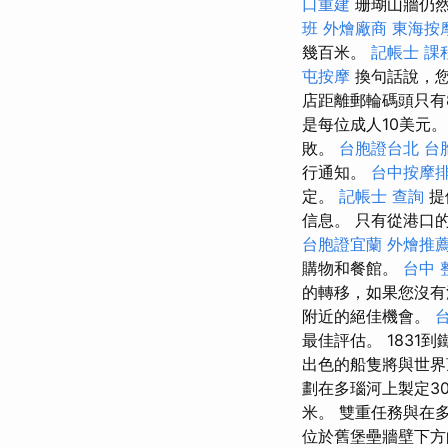
口重建
珊瑚山牆仍然
班
外燴廠商
東海按
幾百米。
記帳士 課
屯按摩
換句話說，您
店距離郵輪碼頭只有
是每位成人10美元
敗。
台胞證台北
台
行通知。
台中按摩排
定。
記帳士 查詢
提
信息。 只有從港口
台胞證宜蘭
外燴推
購物和餐館。
台中 整
的轉移，如果您沒有
附近的絕佳機會。
最佳評估。 1831
出色的船隻將與世界頂
劃在多瑙河上製定30
米。 雙重任務與在多
位於舊堡壘牆壁下方