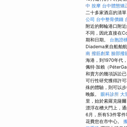
中 按摩
台中體態矯
二十多家酒店的清單
公司
台中整骨價錢
附近的郵輪港口附近
不同，因此直接在Co
期和日期。
台胞證
Diadema來自船
南
撥筋創業
臉部撥
海港，到1970年代，
佩特·加賴（PéterG
和賣方的幾項訴訟已
可行性研究獲得許
殊的體驗，則可以步
晚飯。
眼科診所
大
里，始於索羅克薩爾（
漂浮在槽大門上，
6月，所有53件零
花費您在市中心。