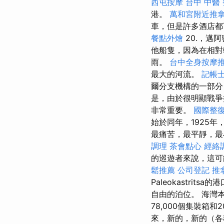
西屯按摩
台中 中醫
港。
萬和宮附近推
車，但是許多酒店
餐點外燴
20.，邁
他船隻，因為在相對
雨。
台中全身按摩
最大的河流。
記帳士
爾分支機構的一部分，
是，由於很明顯戰爭
非常重要。
國際整
始於同年，1925年，
最痛苦，最平靜，
調理
茶會點心
經絡
的巡遊者來說，這
鬆推薦
公司登記
推
Paleokastrit
自由的泊位。 海灣
78,000個集裝箱
來，新的，新的（各