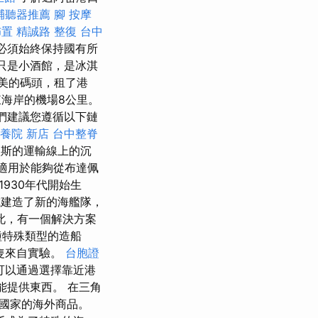
輔聽器推薦
腳 按摩
佈置
精誠路 整復 台中
灘必須始終保持國有所
只是小酒館，是冰淇
美的碼頭，租了港
東海岸的機場8公里。
們建議您遵循以下鏈
養院 新店
台中整脊
沃斯的運輸線上的沉
 適用於能夠從布達佩
930年代開始生
建造了新的海艦隊，
此，有一個解決方案
種特殊類型的造船
隻來自實驗。
台胞證
可以通過選擇靠近港
能提供東西。 在三角
國家的海外商品。