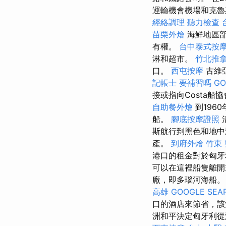
運輸機會機場和克
經絡調理
聽力檢查
苗栗外燴
海鮮地區部
有權。
台中泰式按
淋和超市。
竹北推
口。
西屯按摩
古維亞
記帳士 要補習嗎
GO
接或指向Costa
自助餐外燴
到196
船。
腳底按摩證照
斯航行到黑色和地中
產。
到府外燴
竹東
港口的租金對於匈牙
可以在這裡船隻離
廠，即多瑙河海船
高雄
GOOGLE SEA
口的酒店來節省，該
洲和平決定匈牙利從