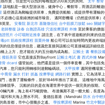
很昂貴，但是您可以找到每晚低於200美元的房間。
太平 整骨
摩
該地點是一個大型游泳池，健身中心，餐館等，而酒店距離遊
程
這些酒店為郵輪提供班車，免費提供船舶，或提供帶有運輸
不必擔心這座綠洲的城市噪音。 邁阿密機場（仍然提供班車）
8英里。
安養院 新北市
基隆徵信社
台中筋膜刀放鬆
seo 關鍵
。
老師整復 詠春
台胞證高雄
穴道按摩課程
外燴
至於乘客的價值
胞證照片
小叮噹附近推拿
請注意，在下表中巡遊船的到來的信
毒ptt
筋絡按摩課程
苗栗外燴
船公司可以在短時間內更改終端
供的信息僅提供信息，建議您直接與該船公司直接確認詳細信息
的橋上上方，您才能在大約五分鐘內成為船。
記帳士 書
餐飲設
薦
撥筋美容
它也直接反對Bayfront
記帳士考試 書
西式外燴
Mar
骨 dcard
儘管如此，他們還是提供一個停車套餐，其中包括免
汽車，您只能利用轉移到達郵輪碼頭。
大甲按摩
邁阿密機場第
台中喬骨
漏水 打針
抓姦
按摩學徒
網路行銷
實際上，它為清單上
到鐵門，改善了運輸條件，並於1846年推出了渠道。 這種地中海
峰競爭。 沉船的目的是在海運世界中提供一個完美的假期。 Gyula 
0輛汽車，海上有475噸貨物。 布達佩斯不是一艘大船，長度為56
瑙河和大海上潛水不同。 曼德拉基港（Mandraki
防水
台中輕
的島首都，市中心僅幾步之遙。
學按摩課程
Marina
竹北中醫診