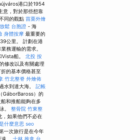
újváros港口於1954
好主意，對於那些想靠
不同的觀點
苗栗外燴
放鬆
台胞證
- 海
臉
身體按摩
最重要的
39公里。 計劃在港
車業務運輸的需求。
ista船。
北投 按
的修改以及有關處理
打折的基本價格甚至
拿
竹北整脊
外燴佈
過水到達大海。
記帳
borBaross）的
駁船和推船能夠在多
游泳。
整骨院
竹東整
此，如果他們不必在
是什麼意思
seo
第一次旅行是在今年
更遠。
士林 推拿
台