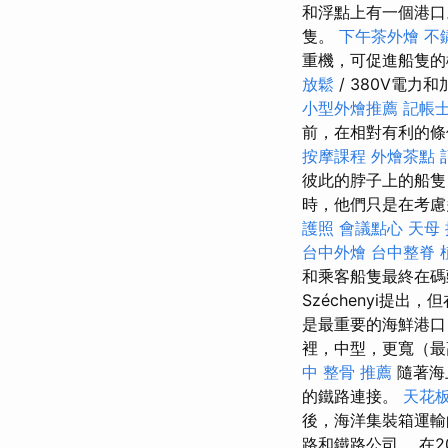
和浮點上有一個港
隻。
下午茶外燴
不
重機，可促進船隻
放鬆
/ 380V電
小型外燴推薦
記帳士
前，在相對有利的
按摩課程
外燴茶點
彼此的脖子上的船隻
時，他們只是在考慮
護照
會議點心
天母
台中外燴
台中整脊
和乘客船隻最終在
Széchenyi提出
是最重要的海鮮港口（
裡，中型，更寬（最高
中 整骨 推薦
隨著海
的鐵路連接。
天花板
後，海洋集裝箱運輸
路和鐵路公司。 在