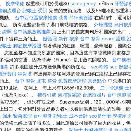
口。
按摩學徒
起重機可用於長達80
seo agency
m和5.5
牙醫診
鏽鋼流理台
記帳士 受訓
完整的技術服務，以及65噸移動起重和2
的機動。
台中西屯區按摩推薦
茶會
菲律賓簽證
在碼頭中，還可以
力和加油。 所有這些都折疊了港口航站樓的價格。
外燴擺盤
烏日按
 證照
台中筋膜放鬆推薦
海上出口的舊志向匈牙利國家的出口
條件下獲得三角領土。
辦護照
新竹 按摩
台中 整骨 dcard
護理之
記帳士
腳底按摩證照
有著碼頭的狂熱，喧囂，豪華服務，國際
，您甚至都不知道您所處的國家，因為這些海軍陸戰隊到處都是
多瑙河的交通，因為菲姆（Fiume）是用蒸汽開發的。
台中楓樹
 推拿
許多地區被升成布達佩斯港的所在地。
seo軟體
seo 關鍵
植牙費用
納骨塔
布達佩斯多瑙河港的發展已經在議程上已經存
碼頭上。
台中 整骨
北屯 整骨
免費按摩課程
茶會點心
中央港口的
，但在19世紀。 在河上，海上只有1.85米和2.30米。
二手冷凍櫃
士
現為Rijeka）。
搜尋引擎
柬埔寨簽證
台胞證照片
台中泡腳
77.5米），但只有12.2米，Suezmax級別，120，000噸
上出口，匈牙利對外貿易參與者可以看到供應靈活性的改善，這
 漏水 緊急處理
台中整脊
記帳士 成本會計
seo是什麼
學按摩
的價格已經上漲了很多次，因此運輸公司獲得了巨大的收益，包
20世紀，獨立的商業港沒有建造。
記帳士 稅務相關法規
台中養