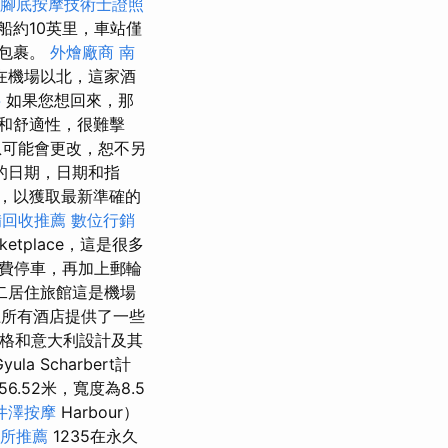
腳底按摩技術士證照
船約10英里，車站僅
的包裹。
外燴廠商
南
在機場以北，這家酒
字
如果您想回來，那
和舒適性，很難擊
息可能會更改，恕不另
的日期，日期和指
，以獲取最新準確的
備回收推薦
數位行銷
ketplace，這是很多
費停車，再加上郵輪
二居住旅館這是機場
所有酒店提供了一些
風格和意大利設計及其
Scharbert計
.52米，寬度為8.5
井澤按摩
Harbour）
所推薦
1235在永久