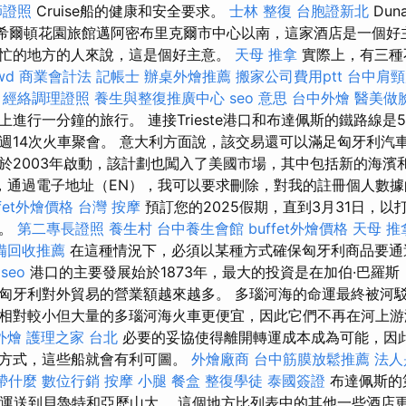
師證照
Cruise船的健康和安全要求。
士林 整復
台胞證新北
Duna
.，希爾頓花園旅館邁阿密布里克爾市中心以南，這家酒店是一個
忙的地方的人來說，這是個好主意。
天母 推拿
實際上，有三種
wd
商業會計法 記帳士
辦桌外燴推薦
搬家公司費用ptt
台中肩頸
。
經絡調理證照
養生與整復推廣中心
seo 意思
台中外燴
醫美做
進行一分鐘的旅行。 連接Trieste港口和布達佩斯的鐵路線是5
週14次火車聚會。 意大利方面說，該交易還可以滿足匈牙利汽
於2003年啟動，該計劃也闖入了美國市場，其中包括新的海濱和V
，通過電子地址（EN），我可以要求刪除，對我的註冊個人數據
ffet外燴價格
台灣 按摩
預訂您的2025假期，直到3月31日，以
訂。
第二專長證照
養生村
台中養生會館
buffet外燴價格
天母 推
備回收推薦
在這種情況下，必須以某種方式確保匈牙利商品要通
 seo
港口的主要發展始於1873年，最大的投資是在加伯·巴羅斯（Gá
匈牙利對外貿易的營業額越來越多。 多瑙河海的命運最終被河
相對較小但大量的多瑙河海火車更便宜，因此它們不再在河上
外燴
護理之家 台北
必要的妥協使得離開轉運成本成為可能，因
的方式，這些船就會有利可圖。
外燴廠商
台中筋膜放鬆推薦
法人
帶什麼
數位行銷
按摩 小腿
餐盒
整復學徒
泰國簽證
布達佩斯的
物運送到貝魯特和亞歷山大。 這個地方比列表中的其他一些酒店