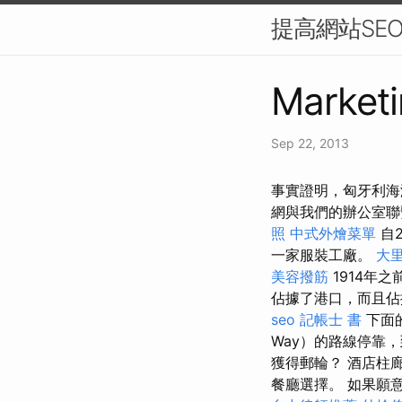
提高網站SE
Marketi
Sep 22, 2013
事實證明，匈牙利海
網與我們的辦公室聯繫
照
中式外燴菜單
自
一家服裝工廠。
大里
美容撥筋
1914年
佔據了港口，而且佔
seo
記帳士 書
下面的
Way）的路線停靠
獲得郵輪？ 酒店柱
餐廳選擇。 如果願意