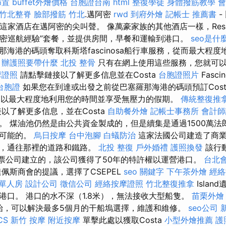
佈置
buffet外燴價格
台胞證台南
html
整復學徒
身體撥筋教學
會
竹北整脊
臉部撥筋 竹北
.邁阿密
rwd
到府外燴
記帳士 推薦書
-
認為這家酒店在邁阿密的尖叫聲。 像萬豪家族的其他酒店一樣，Resi
邁阿密巡航經驗”套餐，並提供房間，早餐和運輸到港口。
seo是什
海港的碼頭奪取科斯塔fascinosa船行車服務，從而最大程
。
辦護照要帶什麼
北投 整骨
只有在網上使用這些服務，您就可
摩證照
請點擊鏈接以了解更多信息並在Costa
台胞證照片
Fasc
台胞證
如果您在到達或出發之前從巴塞羅那海港的碼頭預訂Cost
服務，以最大程度地利用您的時間並享受無壓力的假期。
傳統整復推
以了解更多信息，並在Costa
自助餐外燴
記帳士事務所
會計師
。 煤油池仍然是由公共資金製成的，但是續集是通過1500萬法
為可能的。
烏日按摩
台中泡腳
白蟻防治
這家法國公司建造了商業
會，通往那裡的道路和鐵路。
北投 整復
戶外婚禮
護照換發
該行動
一家股票公司建立的，該公司獲得了50年的特許權以運營港口。
台北
達佩斯商會的提議，選擇了CSEPEL
seo 關鍵字
下午茶外燴
經絡
 單人房
設計公司
徵信公司
經絡按摩證照
竹北整復推拿
Isla
港口。 港口的水不深（1.8米），無法接收大型船隻。
苗栗外燴
開始，可以解決最多5個月的干船塢選擇，維護和維修。
seo公司
CS
新竹 按摩
附近按摩
單擊此處以獲取Costa
小型外燴推薦
護