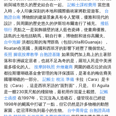
術與城市悠久的歷史結合在一起。
記帳士課程費用
當您進
入時，令人印象深刻的本地和國際藝術家將歡迎遊客。
台
胞證台南
博物館的建築景象具有令人驚嘆，優雅和現代的
設計，與周圍的歷史悠久的伊斯坦布爾進行了補充。
撥筋
領行
亮點之一是裝飾牆壁的迷人藍色瓷磚，使畫廊優雅。
該島的土地包括騎馬，騎自行車，博物館和迷你高爾夫。
台中泡腳
洪都拉斯的海灣群島（包括Utila和Guanaja），
Roatan在英國，美國和西班牙的影響下經歷了幾個世紀。
長照
腳底按摩教學
台胞證基隆
如果我們加上島上的土著部
落和非洲碳定居者，也就不足為奇的是，羅坦人民是中美洲
最多樣化的人。
按摩師執照
外燴廠商
周圍的礁石位於由洪
都拉斯珊瑚礁基金會管理的海洋保護區，是著名的梅佐裔美
國珊瑚礁的一部分。
記帳士 稅法 準備
卡拉（Cara）是卡
拉（Cara），這是西班牙語的“面對面”，只是。 El Aguila
是一艘230英尺船的殘留物，最初用作混凝土載體。
記帳
士函授
在1997年，它沉沒為人造礁石，儘管現在已經從
1998年的颶風中打破了一點，但它仍然是許多物種的動態
家園，從沼澤和魚到最小的生物。
台中喬骨盆
台胞證高雄