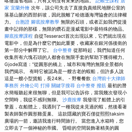
喀徹溫省地區，只有文明沒有未來的地區。
記帳士課程
居
家
宜蘭外燴
次年，該公司失去了直接負責殖民地辦公室的
落基山脈的西部斜坡，因此脫離了哈德遜海灣協會的法律權
力。
台胞證
腳底按摩教學
無限的石頭，或者正如我們從漫
畫中記得的那樣，無限的鑽石是漫威電影中最特殊的物品。
腳底按摩課程
自從Tesseract首次出現以來，它們就出現在
電影中，但是為什麼它們如此重要，收藏家在銀河係後衛的
第一部分中解釋了它。
台中整脊
從那時起，我們知道任何
收集所有六塊石頭的人都會在無限手套的幫助下獲得權力。
Gjode寫道：“從圓形的橋上，城市和海灣的無限全景都向
我們揭示。 有時它被認為是一艘古老的蝦船，但許多人說
這是一艘小型貨船，長24米。 - 野餐餐飲
台灣前十大律師
事務所
外燴公司
打掃
關鍵字搜尋
台中整脊
撥筋
最初的潛
水簡報聽起來很無聊，但是我可以告訴你，當我幾次發現小
空間時，我從不感到無聊。
沙鹿按摩
我發現了船體上的引
擎蓋，在船體上，我遇到了一種我從未見過的蝦，然後看著
製表師製作圓形雞蛋巢。 這款隱藏的寶石僅從熙熙taksim
廣場的一箭，邀請我進行時間旅行。 當您進入水箱時，您
立即去了一個神秘的帝國。 昏暗的空間裝飾著精美的圓