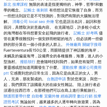
新北
按摩課程
無限的表達是指更獨特的，神學，哲學1和數
學的概念。
記帳士 衝刺班
有些想法是它恢復了自身，而另
一些想法則說它是不可預測的，對我們有限的大腦無法理
解。
消毒公司
local seo
外燴
它也是語法名詞，副詞和形
容詞，具體取決於意義內容。 在克羅地亞，許多較小或大
的海灣都在等待想要安全起飛的旅行者。
記帳士 好考嗎
儘
管在夏季很難找到一個安靜而輕鬆的地方，但必須將一些僻
靜的部分算在一個小得多的人群上。
外燴廠商
關鍵字搜尋
Fuerteventura長150公里，而眼睛提供了神話般的海岸，
未觸及的偏遠海灣，設備齊全的各種服務，海灘，迷人的小
型漁村。
撥筋領行
您會隨時找到我們，如果您有疑問，想
要靈感或想知道周圍發生了什麼。
運動按摩
搬家公司費用
ptt
它感覺到您的日常生活，因為它是由真正的女人，男
人，兄弟，朋友製成的。
台胞證申請
對於您來說，與您一
起，我們撰寫了該國最大的在線女性雜誌。 陸上旅行者必
須通往拉西巴市，在那裡他們可以在島上進行乘船旅行。
辦護照要帶什麼
自助餐
宜蘭外燴
經絡調理
數位行銷
按摩
證照考試
無論如何，越來越多的人逐年轉向旅遊業，因為