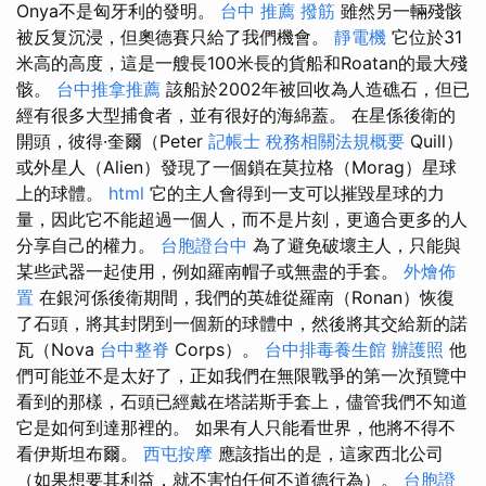
Onya不是匈牙利的發明。
台中 推薦 撥筋
雖然另一輛殘骸
被反复沉浸，但奧德賽只給了我們機會。
靜電機
它位於31
米高的高度，這是一艘長100米長的貨船和Roatan的最大殘
骸。
台中推拿推薦
該船於2002年被回收為人造礁石，但已
經有很多大型捕食​​者，並有很好的海綿蓋。 在星係後衛的
開頭，彼得·奎爾（Peter
記帳士 稅務相關法規概要
Quill）
或外星人（Alien）發現了一個鎖在莫拉格（Morag）星球
上的球體。
html
它的主人會得到一支可以摧毀星球的力
量，因此它不能超過一個人，而不是片刻，更適合更多的人
分享自己的權力。
台胞證台中
為了避免破壞主人，只能與
某些武器一起使用，例如羅南帽子或無盡的手套。
外燴佈
置
在銀河係後衛期間，我們的英雄從羅南（Ronan）恢復
了石頭，將其封閉到一個新的球體中，然後將其交給新的諾
瓦（Nova
台中整脊
Corps）。
台中排毒養生館
辦護照
他
們可能並不是太好了，正如我們在無限戰爭的第一次預覽中
看到的那樣，石頭已經戴在塔諾斯手套上，儘管我們不知道
它是如何到達那裡的。 如果有人只能看世界，他將不得不
看伊斯坦布爾。
西屯按摩
應該指出的是，這家西北公司
（如果想要其利益，就不害怕任何不道德行為）。
台胞證