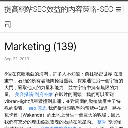
提高網站SEO效益的內容策略-SEO公
司
Marketing (139)
Sep 22, 2013
8個在克羅地亞的海灣，許多人不知道：前往秘密世界 在漫
畫中，石頭的所有者能夠操縱靈魂，探索通往另一個宇宙的
大門，竊取他人的力量和能力，並在宇宙中擁有無限的力
量。
美容撥筋
到府外燴
在影片的開頭，我們可以看到
vibran-light流星猛撞到非洲，並對周圍的動植物產生了特
殊的影響。
seo 意思
我們從無限戰爭的預覽中知道，將在
瓦卡達（Wakanda）的土地上發生一個巨大的戰場，因此
我們有充分的理由假設靈魂的石頭在流星內。
整骨
導演瑞