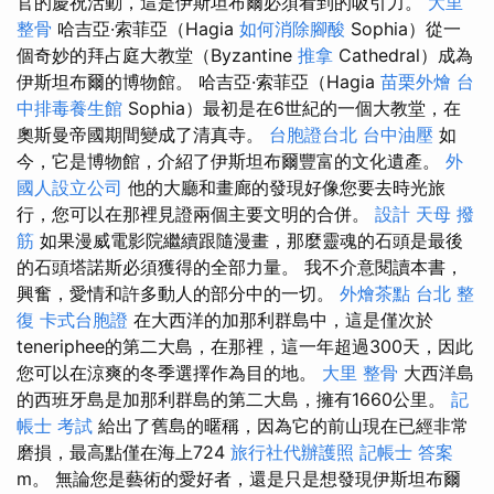
官的慶祝活動，這是伊斯坦布爾必須看到的吸引力。
大里
整骨
哈吉亞·索菲亞（Hagia
如何消除腳酸
Sophia）從一
個奇妙的拜占庭大教堂（Byzantine
推拿
Cathedral）成為
伊斯坦布爾的博物館。 哈吉亞·索菲亞（Hagia
苗栗外燴
台
中排毒養生館
Sophia）最初是在6世紀的一個大教堂，在
奧斯曼帝國期間變成了清真寺。
台胞證台北
台中油壓
如
今，它是博物館，介紹了伊斯坦布爾豐富的文化遺產。
外
國人設立公司
他的大廳和畫廊的發現好像您要去時光旅
行，您可以在那裡見證兩個主要文明的合併。
設計
天母 撥
筋
如果漫威電影院繼續跟隨漫畫，那麼靈魂的石頭是最後
的石頭塔諾斯必須獲得的全部力量。 我不介意閱讀本書，
興奮，愛情和許多動人的部分中的一切。
外燴茶點
台北 整
復
卡式台胞證
在大西洋的加那利群島中，這是僅次於
teneriphee的第二大島，在那裡，這一年超過300天，因此
您可以在涼爽的冬季選擇作為目的地。
大里 整骨
大西洋島
的西班牙島是加那利群島的第二大島，擁有1660公里。
記
帳士 考試
給出了舊島的暱稱，因為它的前山現在已經非常
磨損，最高點僅在海上724
旅行社代辦護照
記帳士 答案
m。 無論您是藝術的愛好者，還是只是想發現伊斯坦布爾