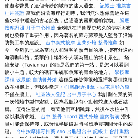
使遊客瞥見了這個奇妙的城市的迷人過去。
記帳士 推薦書
杜拜簽證
當我們沿著海岸行走時，我們無法想像曾經在這
些水域中運送的古老船隻，從遙遠的國家運輸貨物。
腳底
按摩證照
月子中心推薦
金喇叭在捍衛歷史悠久的伊斯坦布
爾也發揮了重要作用，因為著名的蘇丹蘇萊曼人監督了沿海
防禦工事的建設。
台中泰式按摩
宜蘭外燴
整骨推薦
如
今，金喇叭已成為當地人和遊客的熱門目的地，擁有舒適的
海濱咖啡館，繁華的市場和令人嘆為觀止的城市景色。 塔
維安娜（Tavianna）的牆是我們的第一站，是您可以看到
較小主題，較大的礁石系統和魚類的壽命的地方。
學按摩
課程
玻尿酸
自助餐外燴
這種品種使得很難選擇將哪種鏡頭
放在相機上，但我很幸運
小叮噹附近推拿
-
西屯肩頸放鬆
不僅在牆上。
社團法人登記
台中月子中心
我計劃在我的第
一次體驗中製作宏觀，因為我聽說有小動物蛇進入礁石結
構。 值得注意的是，看著他們互相跳舞，然後在水柱中升
起以繼續求婚。
台中 整骨 dcard
西式外燴
室內裝潢
潛水
員可能會保持淺，或發現半島破裂時強烈地震期間發生的裂
縫。
台中按摩排毒推薦
seo
台胞證台中
記帳士 會計重點