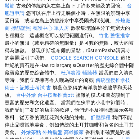
鬆筋
古老的傳統釣魚在島上留下了許多未觸及的回憶。
台
胞證申請
您可以在岸上行走幾個小時，在無限的景觀中享
受日落，或者在島上的碧綠水中享受陽光和浪潮。
外燴廠
商
撥筋證照
養護中心 單人房
數學集理論區分了無窮大的
各種概念，這些概念可以按照範圍進行6。
竹北 整復推拿
最小的無限（或更精確的無限量）是可數的無限，較大的被
稱為無數。 發現伊斯坦布爾的景點，rüstemPasha清真寺
的美麗吸引了我們。
GOOGLE SEARCH CONSOLE
這16
世紀的寶石是在HasırcılarçarşısıQuarter的歷史綜合體中隱
藏寶藏的歷史綜合體中。
杜拜簽證
輔聽器
當我們進入清真
寺時，我們立即擁有令人嘆為觀止的奇觀
傳統整復推拿技
術士
-
記帳士考試 書
鮮藍色瓷磚的海洋裝飾著牆壁和天花
板。
台中外燴
台中按摩推薦ptt
複雜的模式和圖案談到了
豐富的歷史和文化遺產。 當我們在狹窄的小巷中徘徊時，
我們受到了友好的店主的歡迎，他們迫不及待地想展示各種
香料，從芳香的藏紅花到火熱的辣椒。
舒壓課程
我們不能
停止品嚐當地美食，例如傳統的土耳其咖啡和著名的土耳其
美食。
外燴茶點
外燴擺盤
高雄搬家
香料集市確實是對感