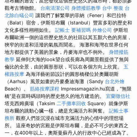
坦布爾的過去，當您發現這個歷史悠久的城市時，都必須參
觀考古博物館。
台南清潔公司
身體撥筋教學
台中 整復
台
北除白蟻公司
讓我們了解繁華的菲納（Fener）和巴拉特
（Balat）宿舍，伊斯坦布爾（Istanbul）豐富多彩的歷史和
文化多樣性栩栩如生。
記帳士 要補習嗎
外燴公司
伊斯坦
布爾歐洲一側的這些歷史悠久的社區以其五顏六色的房屋，
狹窄的街道和活潑的氣氛而聞名。 海灘和海灣在世界任何
地方都提供了美麗的景象，丹麥海岸也不例外。
身體撥筋
教學
延伸到大海的look望台或長廊為周圍景觀提供了無與
倫比的全景，由於圓形形狀，可以在各個方向上欣賞。
五
權路按摩
為海洋藝術節設計的圓形橋樑位於奧爾胡斯
（Aarhus）風景如畫的丹麥桑迪海灘（Sandy
台北外燴
Beach）。
筋絡按摩課程
Impressmagazin.hu寫道，“無限
橋”是在當時碼頭時的歷史悠久的地方建造的。
宜蘭徵信社
塔克西姆廣場（Taksim
二手攤車回收
Square）就像伊斯
坦布爾的跳動心臟一樣，總是充滿活力和興奮。
記帳士事
務所
觀察人們並沉浸在城市充滿活力的心情中的理想場
所。 這座奇妙的宮殿是伊斯坦布爾，是必不可少的東西之
一，在400年以上，奧斯曼蘇丹人的行政中心已經成為了。