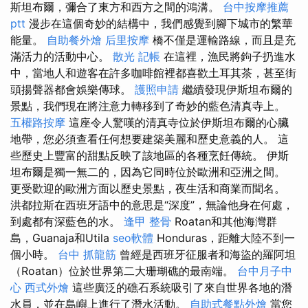
斯坦布爾，彌合了東方和西方之間的鴻溝。
台中按摩推薦
ptt
漫步在這個奇妙的結構中，我們感覺到腳下城市的繁華
能量。
自助餐外燴
后里按摩
橋不僅是運輸路線，而且是充
滿活力的活動中心。
散光
記帳
在這裡，漁民將鉤子扔進水
中，當地人和遊客在許多咖啡館裡都喜歡土耳其茶，甚至街
頭揚聲器都會娛樂傳球。
護照申請
繼續發現伊斯坦布爾的
景點，我們現在將注意力轉移到了奇妙的藍色清真寺上。
五權路按摩
這座令人驚嘆的清真寺位於伊斯坦布爾的心臟
地帶，您必須查看任何想要建築美麗和歷史意義的人。 這
些歷史上豐富的甜點反映了該地區的各種烹飪傳統。 伊斯
坦布爾是獨一無二的，因為它同時位於歐洲和亞洲之間。
更受歡迎的歐洲方面以歷史景點，夜生活和商業而聞名。
洪都拉斯在西班牙語中的意思是“深度”，無論他身在何處，
到處都有深藍色的水。
逢甲 整骨
Roatan和其他海灣群
島，Guanaja和Utila
seo軟體
Honduras，距離大陸不到一
個小時。
台中 抓龍筋
曾經是西班牙征服者和海盜的羅阿坦
（Roatan）位於世界第二大珊瑚礁的最南端。
台中月子中
心
西式外燴
這些廣泛的礁石系統吸引了來自世界各地的潛
水員，並在島嶼上進行了潛水活動。
自助式餐點外燴
當您