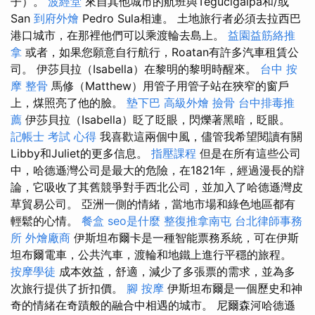
子）。
波經堂
來自其他城市的航班與Tegucigalpa和/或
San
到府外燴
Pedro Sula相連。 土地旅行者必須去拉西巴
港口城市，在那裡他們可以乘渡輪去島上。
益園益筋絡推
拿
或者，如果您願意自行航行，Roatan有許多汽車租賃公
司。 伊莎貝拉（Isabella）在黎明的黎明時醒來。
台中 按
摩 整骨
馬修（Matthew）用管子用管子站在狹窄的窗戶
上，煤照亮了他的臉。
墊下巴
高級外燴
撿骨
台中排毒推
薦
伊莎貝拉（Isabella）眨了眨眼，閃爍著黑暗，眨眼。
記帳士 考試 心得
我喜歡這兩個中風，儘管我希望閱讀有關
Libby和Juliet的更多信息。
指壓課程
但是在所有這些公司
中，哈德遜灣公司是最大的危險，在1821年，經過漫長的辯
論，它吸收了其舊競爭對手西北公司，並加入了哈德遜灣皮
草貿易公司。 亞洲一側的情緒，當地市場和綠色地區都有
輕鬆的心情。
餐盒
seo是什麼
整復推拿南屯
台北律師事務
所
外燴廠商
伊斯坦布爾卡是一種智能票務系統，可在伊斯
坦布爾電車，公共汽車，渡輪和地鐵上進行平穩的旅程。
按摩學徒
成本效益，舒適，減少了多張票的需求，並為多
次旅行提供了折扣價。
腳 按摩
伊斯坦布爾是一個歷史和神
奇的情緒在奇蹟般的融合中相遇的城市。 尼爾森河哈德遜