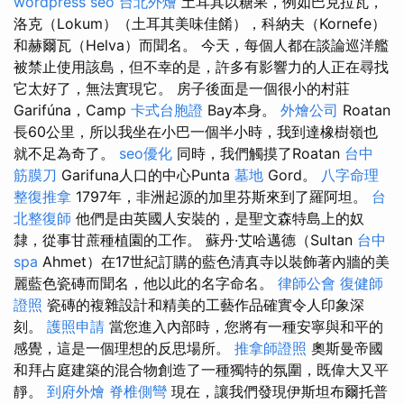
wordpress seo
台北外燴
土耳其以糖果，例如巴克拉瓦，
洛克（Lokum）（土耳其美味佳餚），科納夫（Kornefe）
和赫爾瓦（Helva）而聞名。 今天，每個人都在談論巡洋艦
被禁止使用該島，但不幸的是，許多有影響力的人正在尋找
它太好了，無法實現它。 房子後面是一個很小的村莊
Garifúna，Camp
卡式台胞證
Bay本身。
外燴公司
Roatan
長60公里，所以我坐在小巴一個半小時，我到達橡樹嶺也
就不足為奇了。
seo優化
同時，我們觸摸了Roatan
台中
筋膜刀
Garifuna人口的中心Punta
墓地
Gord。
八字命理
整復推拿
1797年，非洲起源的加里芬斯來到了羅阿坦。
台
北整復師
他們是由英國人安裝的，是聖文森特島上的奴
隸，從事甘蔗種植園的工作。 蘇丹·艾哈邁德（Sultan
台中
spa
Ahmet）在17世紀訂購的藍色清真寺以裝飾著內牆的美
麗藍色瓷磚而聞名，他以此的名字命名。
律師公會
復健師
證照
瓷磚的複雜設計和精美的工藝作品確實令人印象深
刻。
護照申請
當您進入內部時，您將有一種安寧與和平的
感覺，這是一個理想的反思場所。
推拿師證照
奧斯曼帝國
和拜占庭建築的混合物創造了一種獨特的氛圍，既偉大又平
靜。
到府外燴
脊椎側彎
現在，讓我們發現伊斯坦布爾托普