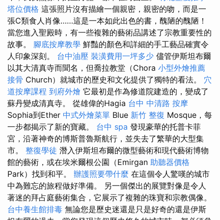
塔位價格
這張照片沒有描繪一個親密，親密的吻，而是一
張C類食人肖像……這是一本如此出色的書，醜陋的醜陋！
當您進入聖殿時，有一些複雜的藝術品講述了宗教重要性的
故事。
腳底按摩教學
鮮豔的顏色和詳細的手工藝品確實令
人印象深刻。
台中油壓
裝潢費用一坪多少
儘管伊斯坦布爾
以其大清真寺而聞名，但喬拉教堂（Chora
小型外燴推薦
接骨
Church）就城市的歷史和文化提供了獨特的看法。
穴
道按摩課程
到府外燴
它最初是作為修道院建造的，變成了
蘇丹變成清真寺。 從雄偉的Hagia
台中 中清路 按摩
Sophia到Ether
中式外燴菜單
Blue
新竹 整復
Mosque，每
一步都揭示了新的寶藏。
台中 spa
發現豪華的托普卡菲
宮，沿著神奇的博斯普魯斯航行，並失去了繁華的大型集
市。
整復學徒
潛入伊斯坦布爾的微型藝術和現代藝術博物
館的藝術，或在埃米爾根公園（Emirgan
助聽器價格
Park）找到和平。
辦護照要帶什麼
在這個令人驚嘆的城市
中為難忘的旅程做好準備。 另一個傑出的展覽對像是令人
著迷的拜占庭藝術集合，它展示了複雜的珠寶和宗教偶像。
台中養生館排毒
無論您是歷史迷還是只是好奇的還是伊斯