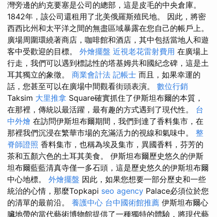
灣旁邊的約克要塞是公司的總部，這是皮毛的中央倉庫。
1842年，該公司還租用了北美俄羅斯殖民地。 因此，將密
西西比州和太平洋之間的無盡區域暴露在您自己的帳戶上。
廣場周圍環繞著商店，咖啡館和酒店，其中包括當地人和遊
客中受歡迎的目標。
外燴擺盤
近視老花雷射費用
在廣場上
行走，我們可以遇到標誌性的塔基姆共和國紀念碑，這是土
耳其獨立的象徵。
商業會計法 記帳士
而且，如果幸運的
話，您甚至可以在廣場中間觀看街頭表演。
數位行銷
Taksim
大里推拿
Square確實抓住了伊斯坦布爾的本質，
在那裡，傳統以最活躍，最有趣的方式遇到了現代性。
台
中外燴
在訪問伊斯坦布爾期間，我們到達了香料集市，在
那裡我們沉浸在繁華市場的充滿活力的視線和氣味中。
整
脊師證照
香料集市，也稱為埃及集市，異國香料，芬芳的
茶和五顏六色的土耳其美食。 伊斯坦布爾歷史悠久的伊斯
坦布爾藍藍清真寺僅一多石頭，這是歷史悠久的伊斯坦布爾
中心地標。
外燴擺盤
因此，如果您想要一部分歷史和一些
統治的心情，那麼Topkapi
seo agency
Palace必須位於您
的清單的最前沿。
養護中心
台中國術館推薦
伊斯坦布爾心
臟地帶的當代藝術博物館提供了一種獨特的體驗，將現代藝