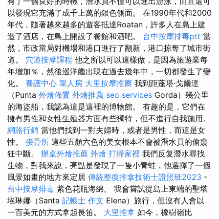
有了一個良好的時機，潛水員不僅可以進出游泳，而且還可
以發現它充滿了成千上萬的銀色側面。 在1990年代和2000
年代，隨著越來越多的遊客抵達Roatan，許多人在島上建
造了酒店，在島上開設了餐館和酒吧。
台中按摩排毒ptt
當
然，市政當局對機場和港口進行了翻新，港口掠奪了城市街
道。
穴道按摩課程
他之所以可以這樣做，是因為旅遊業每
年增加％，然後巡洋艦出現在過去幾年中，一切都發生了變
化。
養護中心 單人房
大里按摩推薦
我到距蓬塔·戈爾達
（Punta
外燴佈置
外燴推薦
seo services
Gorda）幾公里
的海盜船，我認為這是這裡的博物館。 有趣的是，它們在
擁有男性和女性生殖器方面有些獨特，但不進行自我施用。
網路行銷
當他們找到一對夫婦時，或者是男性，而這是女
性。
接骨所
這些五顏六色的美女根本不會被潛水員的偷窺
狂中斷。
辦桌外燴推薦
外燴
打掃家裡
我們反复潛水尋找
生物，對我來說，亮點是發現了一隻小青蛙，他選擇了一個
風景如畫的地方來定居
傳統整復推拿技術士證照班2023
-
台中按摩排毒
紫色花瓶海綿。 我會嘗試從島上東端的聖塔
埃琳娜（Santa
記帳士 作文
Elena）旅行，但沒有人會以
一百美元的方式拿起長笛。
大里推拿
如今，橡樹嶺比