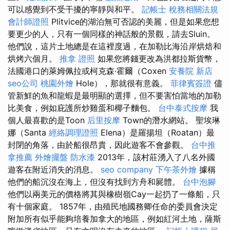
可以感覺到不受干擾的寧靜與和平。
記帳士 稅務相關法規
會計師證照
Plitvice的湖泊無可否認的美麗，但是如果您想
要更少的人，只有一個同樣的神話般的景觀，請去Sluin。
他們說，這片土地總是在這裡度過，在加勒比海沿岸烘焙和
烘烤六個月。
推拿 證照
如果您將錢更改為洪都拉斯貨幣，
法國港口的萊姆佩拉或柯克森·霍爾（Coxen
安養院 新店
seo公司
桃園外燴
Hole），那就很有意義。
菲律賓簽證
儘
管新鮮的魚和龍蝦是最明顯的選擇，但不要害怕當地的加勒
比美食，例如庇護所炒雞蛋和椰子麵包。
台中泰式按摩
我
個人最喜歡的是Toon
后里按摩
Town的潛水網站。 聖埃琳
娜（Santa
經絡調理證照
Elena）是羅揚坦（Roatan）最
封閉的角落，由於船很昂貴，因此遊客不會參觀。
台中推
拿推薦
外燴擺盤
防水漆
2013年，該村莊湧入了八名外國
遊客在附近消失的消息。
seo company
下午茶外燴
據稱
他們的船沉沒在海上，但沒有找到方舟和屍體。
台中泡腳
他們以兩美元的價格將其與橡樹嶺Cay一起扔了一條船，只
有十個家庭。 1857年，由殖民地國務卿任命的委員會決定
附加所有似乎能夠培養加拿大的地區，例如紅河土地，薩斯