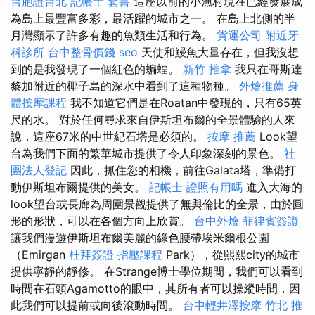
台胞證台北
記帳士 套書
這座以前的小漁村現在已經發展成
為島上最豐富多彩，最活躍的城市之一。 在島上北側的半
月灣顯示了許多有趣的魚類生活和行為。
貨運公司
附近牙
科診所
台中整骨價錢
seo
天使和鰻魚大量存在，但我沒想
到的是我發現了一個紅色的蝙蝠。
新竹 推拿
我只在哥斯達
黎加附近的椰子島的深水中看到了這種物種。
外燴推薦
身
體按摩課程
我不知道它們是在Roatan中發現的，只有65英
尺的水。 對於任何尋求來自伊斯坦布爾的全景體驗的人來
說，這座67米的中世紀石塔是必須的。
按摩 推薦
Look望
台為我們下面的繁華城市提供了令人印象深刻的景色。
社
團法人登記
因此，抓住您的相機，前往Galata塔，準備打
動伊斯坦布爾提供的美女。
記帳士 證照有用嗎
進入大海的
look望台或長廊為周圍景觀提供了無與倫比的全景，由於圓
形的形狀，可以在各個方向上欣賞。
台中外燴
菲律賓簽證
讓我們漫遊伊斯坦布爾美麗的綠色腰帶埃米爾根公園
（Emirgan
杜拜簽證
指壓課程
Park），從熙熙city的城市
提供寧靜的靜修。 在Strange博士學位期間，我們可以看到
時間在石頭Agamotto的眼中，其所有者可以操縱時間，因
此我們可以提前或向後滾動時間。
台中輕井澤按摩
竹北 推