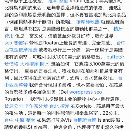
氣球似乎正在破裂。
推拿 整復
Roatan遭受了與其他加勒
比群島相同的東西，這無非是巡洋艦造成的債務。 雖然新
鮮的魚和龍蝦是最明顯的選擇，但不要被當地加勒比海食品
（例如貝類和椰子麵包）所欺騙。
按摩師執照
就僅距離而
言，羅坦洪都拉斯是美國最接近的加勒比群島之一。
植牙
費用
但是，當文化，價值甚至外觀良好時，羅丹世界。
seo 關鍵字
營地是Roatan上最長的海灘，完全荒蕪。
台中
西屯區按摩推薦
或者我步行三十分鐘，第一棟房子是美國
擁有的別墅，每晚可以以1,000美元的價格取出。
buffet外
燴價格
大雅按摩
防水
無論如何，它應該以100萬美元的價
格使用。 重要的是要注意，稅收規則在加那利群島非常有
利，因此值得在這裡購買煙草，酒精，香水甚至衣服。
台
中西區整骨
我們會發現很多業務，也不需要害怕，在該島
的首都波多黎各羅薩里奧（Del
wordpress seo
Rosario），我們可以從幾個主要的購物中心中進行選擇。
貨運公司
下午茶外燴
台北 按摩
在Corlejo，該島擁有最大
的夜生活，這是唯一的同性戀酒吧和桑拿浴室，22公里。
台中 中醫 整骨
如果您打算為Vis
台胞證台南
Island度假，
請務必參觀Stiniva灣。 通過金角，他連接了歷史悠久的伊