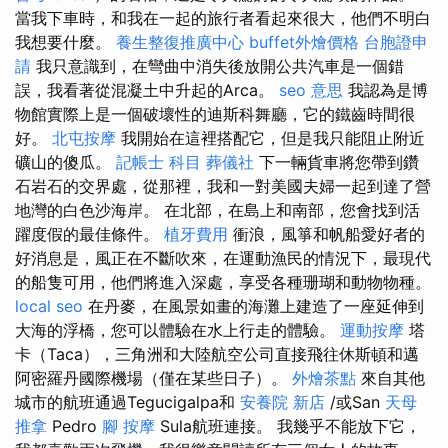
當我下車時，和我在一起的旅行者看起來很大，他們不明白
我想要什麼。
養生整復推廣中心
buffet外燴價格
台胞證申
請
我只意識到，在彎曲中消失後放開公共汽車是一個錯
誤，我看著從混凝土中升起的Arca。
seo 意思
我認為是博
物館實際上是一個破壞性的迪斯科舞廳，它的鐵齒時間很
好。
北屯按摩
我開始在這裡搭配它，但是我只能阻止附近
礦山的傻瓜。
記帳士 科目
葬儀社
下一輛貨車將您帶到鑽
石岩石的交界處，從那裡，我和一對美國夫婦一起到達了營
地灣的白色沙海岸。 在北部，在島上和南部，您會找到活
躍度假的最佳條件。
植牙費用
衝浪，風箏和帆船愛好者的
好消息是，風正在不斷吹來，在運動漁民的情況下，最現代
的船隻可用，他們將進入深處，享受各種珊瑚和動物物種。
local seo
在丹麥，在風景如畫的海灘上建造了一座延伸到
大海的浮橋，您可以體驗在水上行走的體驗。
運動按摩
塔
卡（Taca），三角洲和大陸航空公司直接飛往休斯頓和邁
阿密羅丹國際機場（僅在某些日子）。
外燴茶點
來自其他
城市的航班通過Tegucigalpa和
安養院 新店
/或San
天母
推拿
Pedro
腳 按摩
Sula航班連接。 我幾乎不能放下它，