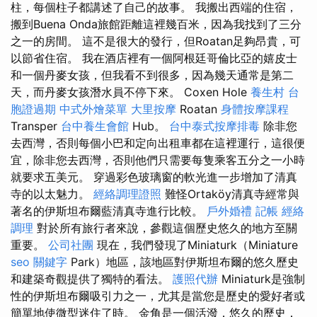
柱，每個柱子都講述了自己的故事。 我搬出西端的住宿，
搬到Buena Onda旅館距離這裡幾百米，因為我找到了三分
之一的房間。 這不是很大的發行，但Roatan足夠昂貴，可
以節省住宿。 我在酒店裡有一個阿根廷哥倫比亞的嬉皮士
和一個丹麥女孩，但我看不到很多，因為幾天通常是第二
天，而丹麥女孩潛水員不停下來。 Coxen Hole
養生村
台
胞證過期
中式外燴菜單
大里按摩
Roatan
身體按摩課程
Transper
台中養生會館
Hub。
台中泰式按摩排毒
除非您
去西灣，否則每個小巴和定向出租車都在這裡運行，這很便
宜，除非您去西灣，否則他們只需要每隻乘客五分之一小時
就要求五美元。 穿過彩色玻璃窗的軟光進一步增加了清真
寺的以太魅力。
經絡調理證照
難怪Ortaköy清真寺經常與
著名的伊斯坦布爾藍清真寺進行比較。
戶外婚禮
記帳
經絡
調理
對於所有旅行者來說，參觀這個歷史悠久的地方至關
重要。
公司社團
現在，我們發現了Miniaturk（Miniature
seo 關鍵字
Park）地區，該地區對伊斯坦布爾的悠久歷史
和建築奇觀提供了獨特的看法。
護照代辦
Miniaturk是強制
性的伊斯坦布爾吸引力之一，尤其是當您是歷史的愛好者或
簡單地使微型迷住了時。 金角是一個活潑，悠久的歷史，