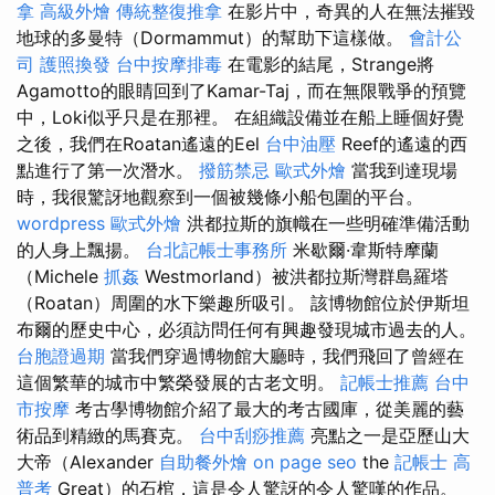
拿
高級外燴
傳統整復推拿
在影片中，奇異的人在無法摧毀
地球的多曼特（Dormammut）的幫助下這樣做。
會計公
司
護照換發
台中按摩排毒
在電影的結尾，Strange將
Agamotto的眼睛回到了Kamar-Taj，而在無限戰爭的預覽
中，Loki似乎只是在那裡。 在組織設備並在船上睡個好覺
之後，我們在Roatan遙遠的Eel
台中油壓
Reef的遙遠的西
點進行了第一次潛水。
撥筋禁忌
歐式外燴
當我到達現場
時，我很驚訝地觀察到一個被幾條小船包圍的平台。
wordpress
歐式外燴
洪都拉斯的旗幟在一些明確準備活動
的人身上飄揚。
台北記帳士事務所
米歇爾·韋斯特摩蘭
（Michele
抓姦
Westmorland）被洪都拉斯灣群島羅塔
（Roatan）周圍的水下樂趣所吸引。 該博物館位於伊斯坦
布爾的歷史中心，必須訪問任何有興趣發現城市過去的人。
台胞證過期
當我們穿過博物館大廳時，我們飛回了曾經在
這個繁華的城市中繁榮發展的古老文明。
記帳士推薦
台中
市按摩
考古學博物館介紹了最大的考古國庫，從美麗的藝
術品到精緻的馬賽克。
台中刮痧推薦
亮點之一是亞歷山大
大帝（Alexander
自助餐外燴
on page seo
the
記帳士 高
普考
Great）的石棺，這是令人驚訝的令人驚嘆的作品。