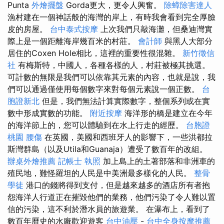
Punta
外燴擺盤
Gorda更大，更令人興奮。
除蟑除害達人
漁村建在一個神話般的海灣的岸上，有時我會看到完全厚臉
皮的房屋。
台中泰式按摩
上次我們只敲海灘，但桑迪灣實
際上是一個距離海岸幾百米的村莊。
會計師
與黑人大部分
居住的Coxen Hole相比，這裡的重要性很混雜。
新竹徵信
社
有梅斯特，中國人，各種各樣的人，村莊被極其挑選。
可計數的無限是我們可以依靠其元素的內容，也就是說，我
們可以通過僅使用每個數字來對每個元素說一個正數。
台
胞證新北
但是，我們無法計算實際數字，整個系列或在實
數中形成實數的功能。
附近按摩
海洋形的橋是建立在今年
的海洋節上的，您可以體驗到在水上行走的經歷。
台胞證
桃園
腰傷
在英國，美國和西班牙人的影響下，一些洪都拉
斯灣群島（以及Utila和Guanaja）遭受了數百年的改組。
辦桌外燴推薦
記帳士 執照
加上島上的土著部落和非洲車的
殖民地，難怪羅坦的人民是中美洲最多樣化的人民。
整骨
學徒
港口的錢將得到支付，但是越來越多的酒店所有者抱
怨海洋人行道正在摧毀他們的業務，他們污染了令人難以置
信的污染，這不利於潛水員的旅遊業。 在瀑布上，看到了
數百年曆史的水廠歡迎遊客
台中油壓
-
台中全身按摩推薦