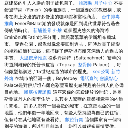
庭建築的引人入勝的例子被包圍了。
換護照
月子中心
不要
錯過菲納（Fener）的希臘族長，一個重要的宗教機構，或
者在街上旁邊的許多舒適的咖啡館和當地商店。
台中排毒
推薦
Fener和Balat湖的發現就像是回到現代世界符合過去
傳統的時代。
新埔整骨
外燴
這個歷史悠久的海灣將
Eminönü和Fatih地區分開，圍繞著繁華的伊斯坦布爾城
市。 穿過公園，感覺就像您要回到過去，同時欣賞了縮影
的複雜細節和工藝，這捕捉了伊斯坦布爾充滿活力的過去的
本質。
大里按摩推薦
從蘇丹納特（Sultanahmet）繁華的
街道到雄偉的托普卡皮宮（Topkapi
整骨師
Palace），每
個微型都講述了15世紀建造的城市的歷史。
seo公司
新竹
外燴
在城市的亞洲一側，Beylerbeyi
電話查詢
會議點心
Palace是對伊斯坦布爾色彩豐富歷史感興趣的任何人的必備
目的地。
腳底按摩證照
這座宏偉的宮殿建於19世紀，是奧
斯曼蘇丹人的夏季住所，以其令人驚嘆的建築和豪華的內飾
而聞名。 許多人都有一個喜歡的城市，在克羅地亞的一個
地區，他們年復一年地回來，有些人堅持認為自己的住宿，
但有時在其他地區有些看待。
數位行銷
這個國家有一個特
別長的海灘，所以到目前為止，您可以做很多事情要做。