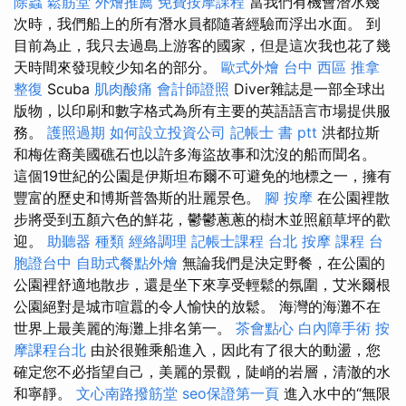
除蟲
鬆筋堂
外燴推薦
免費按摩課程
當我們有機會潛水幾
次時，我們船上的所有潛水員都隨著經驗而浮出水面。 到
目前為止，我只去過島上游客的國家，但是這次我也花了幾
天時間來發現較少知名的部分。
歐式外燴
台中 西區 推拿
整復
Scuba
肌肉酸痛
會計師證照
Diver雜誌是一部全球出
版物，以印刷和數字格式為所有主要的英語語言市場提供服
務。
護照過期
如何設立投資公司
記帳士 書 ptt
洪都拉斯
和梅佐裔美國礁石也以許多海盜故事和沈沒的船而聞名。
這個19世紀的公園是伊斯坦布爾不可避免的地標之一，擁有
豐富的歷史和博斯普魯斯的壯麗景色。
腳 按摩
在公園裡散
步將受到五顏六色的鮮花，鬱鬱蔥蔥的樹木並照顧草坪的歡
迎。
助聽器 種類
經絡調理
記帳士課程 台北
按摩 課程
台
胞證台中
自助式餐點外燴
無論我們是決定野餐，在公園的
公園裡舒適地散步，還是坐下來享受輕鬆的氛圍，艾米爾根
公園絕對是城市喧囂的令人愉快的放鬆。 海灣的海灘不在
世界上最美麗的海灘上排名第一。
茶會點心
白內障手術
按
摩課程台北
由於很難乘船進入，因此有了很大的動盪，您
確定您不必指望自己，美麗的景觀，陡峭的岩層，清澈的水
和寧靜。
文心南路撥筋堂
seo保證第一頁
進入水中的“無限