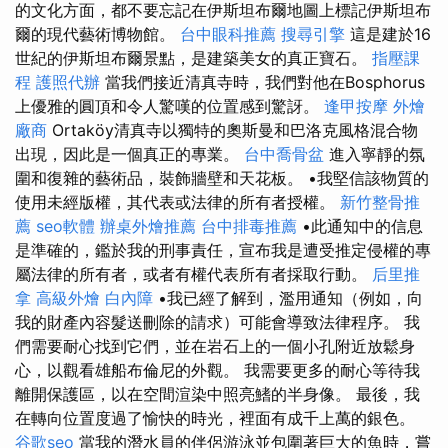
的文化方面，都不要忘記在伊斯坦布爾地圖上標記伊斯坦布
爾的現代藝術博物館。
台中眼科推薦
搜尋引擎
這是建於16
世紀的伊斯坦布爾景點，是建築美女的真正寶石。
指壓課
程
護照代辦
當我們接近清真寺時，我們對他在Bosphorus
上優雅的圓頂和令人驚嘆的位置感到驚訝。
逢甲按摩
外燴
廠商
Ortaköy清真寺以獨特的奧斯曼和巴洛克風格混合物
出現，因此是一個真正的專業。
台中喬骨盆
進入寧靜的氛
圍和復雜的藝術品，裝飾牆壁和天花板。 •我堅信該物質的
使用未經版權，其代表或法律的所有者授權。
新竹整骨推
薦
seo軟體
辦桌外燴推薦
台中排毒推薦
•此通知中的信息
是準確的，鑑於我的刑事責任，宣布我是遭受推定侵權的專
屬法律的所有者，或者有權代表所有者採取行動。
后里推
拿
高級外燴
白內障
•我已經了解到，濫用通知（例如，向
我的財產內容髮送刪除的請求）可能會導致法律程序。 我
們需要耐心找到它們，並在岩石上的一個小孔附近放鬆身
心，以觀看雄船布倫尼的外觀。 我需要更多的耐心等待我
離開保護區，以在空間渲染中照亮鰭的半身像。 最後，我
在轉向位置度過了愉快的時光，裡面有成千上萬的銀色。
谷歌seo
當我的潛水員的伴侶游泳並包圍著巨大的魚時，嘗