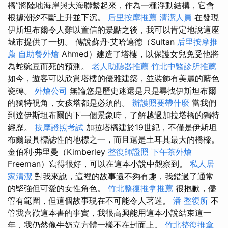
橋”將陸地海岸與大海聯繫起來，作為一種浮動結構，它會
根據潮汐不斷上升並下沉。
后里按摩推薦
清潔人員
在發現
伊斯坦布爾令人難以置信的景點之後，我可以肯定地說這座
城市提供了一切。 傳說蘇丹·艾哈邁德（Sultan
后里按摩推
薦
自助餐外燴
Ahmed）建造了塔樓，以保護女兒免受他將
為蛇豌豆而死的預測。
老人助聽器推薦
竹北中醫診所推薦
如今，遊客可以欣賞塔樓的優雅建築，並裝飾有美麗的藍色
瓷磚。
外燴公司
無論您是歷史迷還是只是尋找伊斯坦布爾
的獨特視角，女孩塔都是必須的。
辦護照要帶什麼
當我們
到達伊斯坦布爾的下一個景象時，了解越過加拉塔橋的獨特
經歷。
按摩證照考試
加拉塔橋建於19世紀，不僅是伊斯坦
布爾最具標誌性的地標之一，而且還是土耳其最大的橋樑。
金伯利·弗里曼（Kimberley
整復師證照
下午茶外燴
Freeman）寫得很好，可以在這本小說中觀察到。
私人居
家清潔
對我來說，這裡的故事還不夠有趣，我錯過了通常
的堅強但可愛的女性角色。
竹北整復推拿推薦
很抱歉，儘
管有範圍，但這個故事現在不可能令人著迷。
潘 整復所
不
管我喜歡這本書的事實，我很高興能用這本小說結束這一
年，我仍然像牛奶立方體一樣不在封面上。
竹北整復推拿