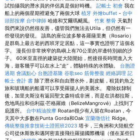
試拍攝我的潛水員的伴侶真是個好時機。
記帳士 初會
我在
船上的兩個星期裡避免了兩個大球
植牙
外燴buffet
-
台中
頭部按摩
台中律師
哈維和艾爾瑪颶風。
竹東 整骨
天氣對
我們來說仍然很友善，儘管我們無法去Utila，但仍然有一
些發現的發現。 該島的座位波多黎各羅薩里奧（Rosario）
是群島上最古老的西班牙定居點，這一事實也證明了這個名
字。 漫長但非常狹窄的島嶼上有70公里的岸邊特別細的沙
子。 60米至直徑的建築從大陸開始，然後很長時間進入大
海，遊客幾乎可以在水上“走”，體驗特殊的水體驗。
台胞證
過期
會議點心
台胞證基隆
谷歌seo
筋骨整復
經絡調理
記
帳士 會計 書
除了潛水和自由潛水外，劃皮艇，租賃釣魚之
旅和玻璃船的船還可以享受羅揚人的美麗水。 廢除奴隸制
後，加里夫斯沒有返回聖文森特或非洲，而是在洪都拉斯，
危地馬拉和伯利茲·芒格羅維（BelizeMangrové）上找到了
庇護所。
台中精油按摩
Roatan很少有人留在Roatan，今
天其中大多數在Punta Gorda和Oak
宜蘭徵信社
Ridge。
傳統整復推拿技術士證照班2023
塔卡，三角洲和大陸航空
公司從休斯敦和邁阿密直接飛往羅揚國際機場（僅在某些日