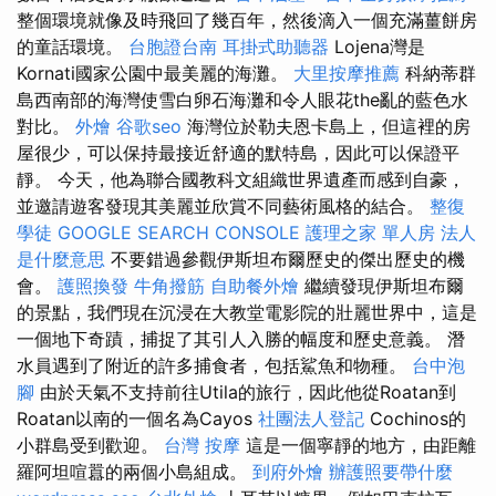
整個環境就像及時飛回了幾百年，然後滴入一個充滿薑餅房
的童話環境。
台胞證台南
耳掛式助聽器
Lojena灣是
Kornati國家公園中最美麗的海灘。
大里按摩推薦
科納蒂群
島西南部的海灣使雪白卵石海灘和令人眼花the亂的藍色水
對比。
外燴
谷歌seo
海灣位於勒夫恩卡島上，但這裡的房
屋很少，可以保持最接近舒適的默特島，因此可以保證平
靜。 今天，他為聯合國教科文組織世界遺產而感到自豪，
並邀請遊客發現其美麗並欣賞不同藝術風格的結合。
整復
學徒
GOOGLE SEARCH CONSOLE
護理之家 單人房
法人
是什麼意思
不要錯過參觀伊斯坦布爾歷史的傑出歷史的機
會。
護照換發
牛角撥筋
自助餐外燴
繼續發現伊斯坦布爾
的景點，我們現在沉浸在大教堂電影院的壯麗世界中，這是
一個地下奇蹟，捕捉了其引人入勝的幅度和歷史意義。 潛
水員遇到了附近的許多捕食者，包括鯊魚和物種。
台中泡
腳
由於天氣不支持前往Utila的旅行，因此他從Roatan到
Roatan以南的一個名為Cayos
社團法人登記
Cochinos的
小群島受到歡迎。
台灣 按摩
這是一個寧靜的地方，由距離
羅阿坦喧囂的兩個小島組成。
到府外燴
辦護照要帶什麼