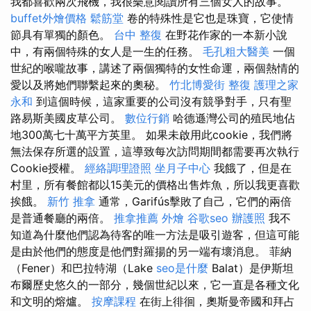
我都喜歡兩次飛機，我很樂意閱讀所有三個女人的故事。
buffet外燴價格
鬆筋堂
卷的特殊性是它也是珠寶，它使情
節具有單獨的顏色。
台中 整復
在野花作家的一本新小說
中，有兩個特殊的女人是一生的任務。
毛孔粗大醫美
一個
世紀的喉嚨故事，講述了兩個獨特的女性命運，兩個熱情的
愛以及將她們聯繫起來的奧秘。
竹北博愛街 整復
護理之家
永和
到這個時候，這家重要的公司沒有競爭對手，只有聖
路易斯美國皮草公司。
數位行銷
哈德遜灣公司的殖民地佔
地300萬七十萬平方英里。 如果未啟用此cookie，我們將
無法保存所選的設置，這導致每次訪問期間都需要再次執行
Cookie授權。
經絡調理證照
坐月子中心
我餓了，但是在
村里，所有餐館都以15美元的價格出售炸魚，所以我更喜歡
挨餓。
新竹 推拿
通常，Garifús擊敗了自己，它們的兩倍
是普通餐廳的兩倍。
推拿推薦
外燴
谷歌seo
辦護照
我不
知道為什麼他們認為待客的唯一方法是吸引遊客，但這可能
是由於他們的態度是他們對羅揚的另一端有壞消息。 菲納
（Fener）和巴拉特湖（Lake
seo是什麼
Balat）是伊斯坦
布爾歷史悠久的一部分，幾個世紀以來，它一直是各種文化
和文明的熔爐。
按摩課程
在街上徘徊，奧斯曼帝國和拜占