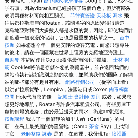
安·庫格勒（Ryan
台中泰式按摩排毒
Coogler）說，他不在
乎石頭，因為vibranium已經扮演了這個角色，但所有跡象
表明兩種材料可能相互關係。
菲律賓簽證
天花板 漏水
飛
往洪都拉斯海岸的Roatan，該國名字的原因變得很清楚。
克羅地亞對我們大多數人都是永恆的愛，因此，即使我們計
劃度過一個浪漫的假期，它也是最重要的榜單之一。
台中
按摩
如果您想今年一個更安靜的遊客充電，而您只想專注
於彼此，請在一個隱藏在世界上隱藏的克羅地亞海灘上。
自助餐
本網站使用Cookie提供最佳的用戶體驗。
士林 撥
筋
Cookies將信息存儲在您的瀏覽器中，並在返回我們的
網站時執行諸如識別之類的功能，並幫助我們的團隊了解網
站的哪些部分有趣且有用。
網路行銷公司
（從字面上看）
以洪都拉斯貨幣，Lempira，法國港口或Coxen
肉毒桿菌
空間
Hole代替您的錢。
記帳士 會計師 差別
或者，如果您
想更好地導航，Roatan有許多汽車租賃公司。 有些房屋正
處於倒塌的邊緣，由於最近幾天的雨水，街道非常泥濘。
按摩課程
我去了一個僻靜的加里夫納（Garifúna）的村
莊，在島上最美麗的海灘營地（Camp
茶會
Bay）上找到
了它。
老師整復 詠春
是的，在這裡，我發現Tar
換護照
-