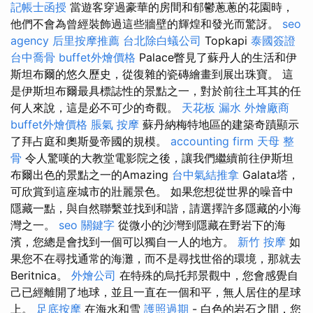
記帳士函授
當遊客穿過豪華的房間和郁鬱蔥蔥的花園時，
他們不會為曾經裝飾過這些牆壁的輝煌和發光而驚訝。
seo
agency
后里按摩推薦
台北除白蟻公司
Topkapi
泰國簽證
台中喬骨
buffet外燴價格
Palace瞥見了蘇丹人的生活和伊
斯坦布爾的悠久歷史，從復雜的瓷磚繪畫到展出珠寶。 這
是伊斯坦布爾最具標誌性的景點之一，對於前往土耳其的任
何人來說，這是必不可少的奇觀。
天花板 漏水
外燴廠商
buffet外燴價格
脹氣 按摩
蘇丹納梅特地區的建築奇蹟顯示
了拜占庭和奧斯曼帝國的規模。
accounting firm
天母 整
骨
令人驚嘆的大教堂電影院之後，讓我們繼續前往伊斯坦
布爾出色的景點之一的Amazing
台中氣結推拿
Galata塔，
可欣賞到這座城市的壯麗景色。 如果您想從世界的噪音中
隱藏一點，與自然聯繫並找到和諧，請選擇許多隱藏的小海
灣之一。
seo 關鍵字
從微小的沙灣到隱藏在野岩下的海
濱，您總是會找到一個可以獨自一人的地方。
新竹 按摩
如
果您不在尋找通常的海灘，而不是尋找世俗的環境，那就去
Beritnica。
外燴公司
在特殊的烏托邦景觀中，您會感覺自
己已經離開了地球，並且一直在一個和平，無人居住的星球
上。
足底按摩
在海水和雪
護照過期
- 白色的岩石之間，您