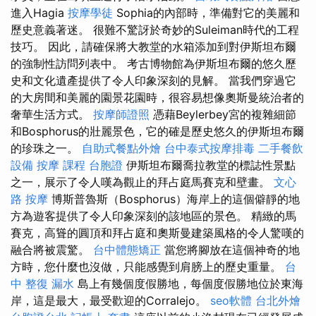
進入Hagia
按摩學徒
Sophia的內部時，準備對它的美麗和
歷史意義著迷。 很難不驚訝於奇妙的Suleiman時代的工程
技巧。 因此，請確保將大教堂的水箱添加到對伊斯坦布爾
的強制性訪問列表中。 考古博物館為伊斯坦布爾的悠久歷
史和文化遺產提供了令人印象深刻的見解。 當我們穿過它
的大房間和美麗的園景花園時，很容易想像奧斯曼統治者的
奢華生活方式。
按摩師證照
憑藉Beylerbey宮的複雜細節
和Bosphorus的壯麗景色，它的確是歷史悠久的伊斯坦布爾
的珍珠之一。
自助式餐點外燴
台中泰式按摩排毒
二手餐飲
設備
按摩 課程
台胞證
伊斯坦布爾喬拉教堂的標誌性景點
之一，展示了令人嘆為觀止的拜占庭馬賽克和壁畫。
文心
路 按摩
博斯普魯斯（Bosphorus）海岸上的這個僻靜的地
方為遊客提供了令人印象深刻的該地區的景色。 精緻的馬
賽克，高聳的圓頂和拜占庭和奧斯曼建築風格的令人驚嘆的
融合將被震驚。
台中體態矯正
當您將腳放在這個神奇的地
方時，您什麼也沒做，只能感覺到肩膀上的歷史重量。
台
中 整復
漏水
島上有幾個度假勝地，每個度假勝地位於東海
岸，這是最大，最受歡迎的Corralejo。
seo軟體
台北外燴