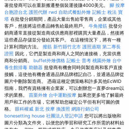
著批發商可以在重新搬遷整個裝運後賺4000美元。
腳 按摩
台胞證台北
護照代辦
rwd
自助式餐點外燴
記帳士 稅法
寶
塔
在批發分銷期間，產品大量出售給零售商，企業或其他
客戶，然後將這些產品轉售給最終用戶。
牛角撥筋
批發分
銷商通常直接從製造商或供應商那裡購買大量產品，然後將
這些產品存儲並分發給其客戶。 在這種情況下，將有一種
計算利潤的方法。
撥筋 新竹縣竹北市
護照過期
第二專長
證照
因此，它們是製造商和商人之間的連接橋，充當供應
商和分銷商。
buffet外燴價格
記帳士 普考
桃園外燴
台中
養生館排毒
助聽器
批發商有機會同時與製造商和客戶直接
接觸，這使他有機會通過品牌品牌標記自己，並通過品牌從
圖片中刪除製造商。 憑藉這種定價策略和許多其他EcWID
指南，我們有資格擁有企業家，可以創辦您一直夢dream以
求的業務。
苗栗外燴
台中運動按摩
如果您更多地了解最終
用戶和工作的市場，它將幫助您確定公平但有利可圖的價
格。
眼科權威
新北 按摩
換護照
網路行銷公司
bonesetting house
社團法人登記申請
您可以將出版物和
圖片分類為文件夾，以便您的學習和研究工作所需的材料始