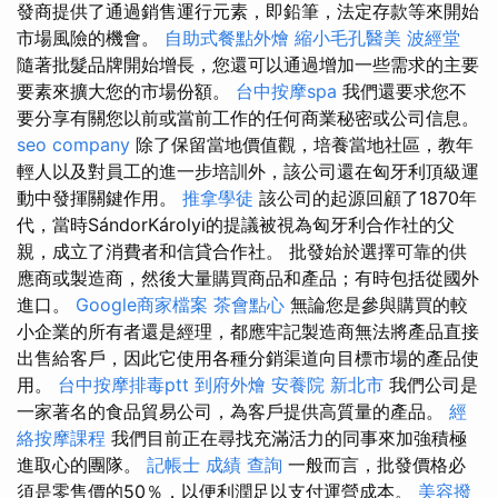
發商提供了通過銷售運行元素，即鉛筆，法定存款等來開始
市場風險的機會。
自助式餐點外燴
縮小毛孔醫美
波經堂
隨著批髮品牌開始增長，您還可以通過增加一些需求的主要
要素來擴大您的市場份額。
台中按摩spa
我們還要求您不
要分享有關您以前或當前工作的任何商業秘密或公司信息。
seo company
除了保留當地價值觀，培養當地社區，教年
輕人以及對員工的進一步培訓外，該公司還在匈牙利頂級運
動中發揮關鍵作用。
推拿學徒
該公司的起源回顧了1870年
代，當時SándorKárolyi的提議被視為匈牙利合作社的父
親，成立了消費者和信貸合作社。 批發始於選擇可靠的供
應商或製造商，然後大量購買商品和產品；有時包括從國外
進口。
Google商家檔案
茶會點心
無論您是參與購買的較
小企業的所有者還是經理，都應牢記製造商無法將產品直接
出售給客戶，因此它使用各種分銷渠道向目標市場的產品使
用。
台中按摩排毒ptt
到府外燴
安養院 新北市
我們公司是
一家著名的食品貿易公司，為客戶提供高質量的產品。
經
絡按摩課程
我們目前正在尋找充滿活力的同事來加強積極
進取心的團隊。
記帳士 成績 查詢
一般而言，批發價格必
須是零售價的50％，以便利潤足以支付運營成本。
美容撥