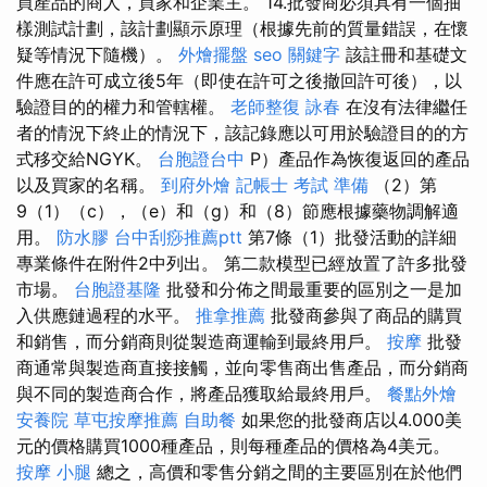
買產品的商人，買家和企業主。 14.批發商必須具有一個抽
樣測試計劃，該計劃顯示原理（根據先前的質量錯誤，在懷
疑等情況下隨機）。
外燴擺盤
seo 關鍵字
該註冊和基礎文
件應在許可成立後5年（即使在許可之後撤回許可後），以
驗證目的的權力和管轄權。
老師整復 詠春
在沒有法律繼任
者的情況下終止的情況下，該記錄應以可用於驗證目的的方
式移交給NGYK。
台胞證台中
P）產品作為恢復返回的產品
以及買家的名稱。
到府外燴
記帳士 考試 準備
（2）第
9（1）（c），（e）和（g）和（8）節應根據藥物調解適
用。
防水膠
台中刮痧推薦ptt
第7條（1）批發活動的詳細
專業條件在附件2中列出。 第二款模型已經放置了許多批發
市場。
台胞證基隆
批發和分佈之間最重要的區別之一是加
入供應鏈過程的水平。
推拿推薦
批發商參與了商品的購買
和銷售，而分銷商則從製造商運輸到最終用戶。
按摩
批發
商通常與製造商直接接觸，並向零售商出售產品，而分銷商
與不同的製造商合作，將產品獲取給最終用戶。
餐點外燴
安養院
草屯按摩推薦
自助餐
如果您的批發商店以4.000美
元的價格購買1000種產品，則每種產品的價格為4美元。
按摩 小腿
總之，高價和零售分銷之間的主要區別在於他們