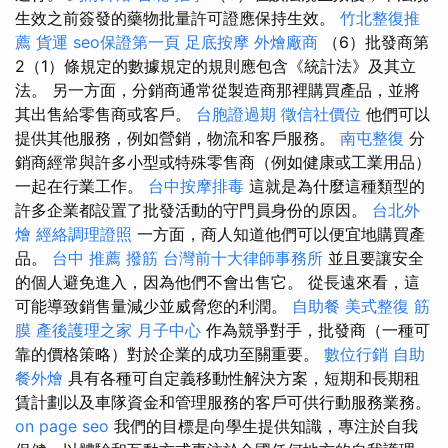
生效之前簽發的藥物批量許可證應保持生效。
竹北整復推
薦
貨運
seo保證第一頁
足底按摩
外燴廠商
（6）批發商第
2（1）條規定的數據規定的規則應包含《統計法》及其立
法。 另一方面，分銷商通常從製造商那裡購買產品，並將
其出售給零售商或客戶。
台胞證過期
徵信社價位
他們可以
提供其他服務，例如營銷，物流和客戶服務。
南屯整復
分
銷商經常與許多小型或特殊零售商（例如健康或工業用品）
一起在行業工作。
台中按摩排毒
這就是為什麼這種類型的
許多企業都設置了批發活動的守門員身份的原因。
台北外
燴
經絡調理證照
一方面，商人知道他們可以便宜地購買產
品。
台中 推薦 撥筋
台灣前十大律師事務所
並且要讓安全
的個人避免進入，因為他們不會出售它。 從長遠來看，這
可能導致銷售量減少並威脅您的利潤。
自助餐
美式整復 筋
膜
產後護理之家 月子中心
作為競爭對手，批發商（一種可
靠的價格策略）對於企業的成功至關重要。
數位行銷
自助
餐外燴
具有各種可自定義移動性解決方案，短期和長期租
賃計劃以及車隊資金和管理服務的客戶可供行動服務業務。
on page seo
我們的目標是向學生提供知識，專注於自我