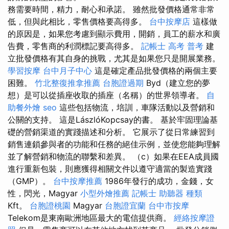
務需要時間，精力，耐心和承諾。 雖然批發價格通常非常
低，但與此相比，零售價格要高得多。
台中按摩店
這樣做
的原因是，如果您考慮到顯示費用，開銷，員工的薪水和廣
告費，零售商的利潤標記要高得多。
記帳士 高考 普考
建
立批發價格有其自身的挑戰，尤其是如果您只是開展業務。
學習按摩
台中月子中心
這是確定產品批發價格的兩個主要
困難。
竹北整復推拿推薦
台胞證過期
Byd（建立您的夢
想）是可以從插座收取的插座（名稱）的世界領導者。
自
助餐外燴
seo
這些包括物流，培訓，車隊活動以及營銷和
公關的支持。 這是LászlóKopcsay的書。 基於牢固理論基
礎的營銷渠道的實踐描述和分析。 它展示了從日常練習到
銷售連鎖參與者的功能和任務的絕佳示例，並使您能夠理解
並了解營銷和物流的聯繫和差異。 （c）如果在EEA成員國
進行重新包裝，則應獲得相關文件以遵守適當的製造實踐
（GMP）。
台中按摩推薦
1986年發行的成功，金錢，女
性，閃光，Magyar
小型外燴推薦
記帳士
助聽器 種類
Kft。
台胞證桃園
Magyar
台胞證宜蘭
台中市按摩
Telekom是東南歐洲地區最大的電信提供商。
經絡按摩證