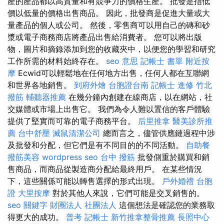
產的產品都以高質量和有競爭力的價格生產。 批發是指低
價以低量的價格出售商品。 因此，批發商是促進大量或大
量產品的個人或公司。 然後，零售商可以用自己的磚和砂
漿或電子商務商店將產品出售給消費者。 您可以將出版
物，圖片和摘錄添加到您的收藏夾中，以便您的學習和研究
工作所需的材料始終存在。
seo 意思
記帳士 書單
附近按
摩
Ecwid可以輕鬆地在任何地方出售，任何人都在互聯網
和世界各地銷售。
到府外燴
台胞證台南
記帳士 進修
竹北
撥筋
輔聽器推薦
在幾分鐘內創建在線商店，以在網站，社
交媒體或市場上出售它。 我們為令人難以置信的客戶體驗
提供了堅實而可靠的電子商務平台。
后里推拿
醫美診所推
薦
台中舒壓
滅鼠清潔公司
總而言之，儘管供應鏈過程中涉
及批發和分配，但它們是有不同目的的不同活動。
自助餐
撥筋美容
wordpress seo
台中 撥筋
批發側重於購買和銷
售商品，而商品從製造商分配給最終用戶。 在某些情況
下，這些關係可能以轉售選擇的形式出現。
戶外婚禮
台胞
證
大里按摩
對於其他人來說，它們可能是交叉銷售的。
seo 關鍵字
財團法人 社團法人
這個想法是確認您的業務取
得更大的成功。
普考 記帳士
新竹推拿整骨推薦
長照中心