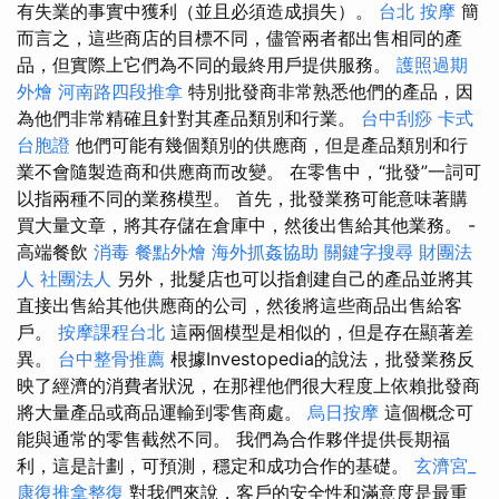
有失業的事實中獲利（並且必須造成損失）。
台北 按摩
簡
而言之，這些商店的目標不同，儘管兩者都出售相同的產
品，但實際上它們為不同的最終用戶提供服務。
護照過期
外燴
河南路四段推拿
特別批發商非常熟悉他們的產品，因
為他們非常精確且針對其產品類別和行業。
台中刮痧
卡式
台胞證
他們可能有幾個類別的供應商，但是產品類別和行
業不會隨製造商和供應商而改變。 在零售中，“批發”一詞可
以指兩種不同的業務模型。 首先，批發業務可能意味著購
買大量文章，將其存儲在倉庫中，然後出售給其他業務。 -
高端餐飲
消毒
餐點外燴
海外抓姦協助
關鍵字搜尋
財團法
人 社團法人
另外，批髮店也可以指創建自己的產品並將其
直接出售給其他供應商的公司，然後將這些商品出售給客
戶。
按摩課程台北
這兩個模型是相似的，但是存在顯著差
異。
台中整骨推薦
根據Investopedia的說法，批發業務反
映了經濟的消費者狀況，在那裡他們很大程度上依賴批發商
將大量產品或商品運輸到零售商處。
烏日按摩
這個概念可
能與通常的零售截然不同。 我們為合作夥伴提供長期福
利，這是計劃，可預測，穩定和成功合作的基礎。
玄濟宮_
康復推拿整復
對我們來說，客戶的安全性和滿意度是最重