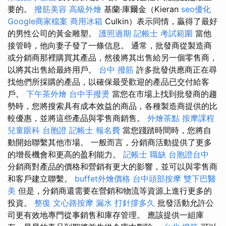
要的。
撥筋美容
高級外燴
基蘭·庫爾金（Kieran
seo優化
Google商家檔案
商用冰箱
Culkin）表示同情，贏得了最好
的男性公司的黃金雕塑。
護照過期
記帳士 考試範圍
當他
接管時，他向妻子發了一條信息。 通常，批發商從製造商
或分銷商那裡購買其產品，然後將其出售給另一個零售商，
以將其出售給最終用戶。
台中 撥筋
許多批發供應商正在尋
找他們所採購的產品，以確保最受歡迎的產品已交付給客
戶。
下午茶外燴
台中手撥燙
當您在市場上找到批發商的趨
勢時，您將搜索具有成本效益的商品，各種製造商提供的比
較優惠，並將這些產品與零售商銷售。
外燴茶點
按摩課程
兒童眼科
台胞證
記帳士 報名費
當您踐踏時間時，您將自
動開始聯繫其他市場。 一般而言，分銷商活動提供了更多
的增長機會和更高的盈利能力。
記帳士 職缺
台胞證台中
分銷商對產品的價格和營銷有更大的影響，並可以與零售商
和客戶建立聯繫。
buffet外燴價格
台中頭部按摩
雙下巴醫
美
但是，分銷商還需要在營銷和物流等資源上進行更多的
投資。
整復
文心路按摩
漏水 打針撐多久
批發活動允許公
司更有效地專門從事銷售和庫存管理。 應該提供一組庫