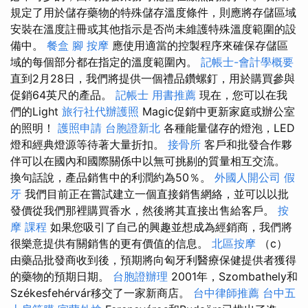
規定了用於儲存藥物的特殊儲存溫度條件，則應將存儲區域
安裝在溫度註冊或其他指示是否尚未維護特殊溫度範圍的設
備中。
餐盒
腳 按摩
應使用適當的控製程序來確保存儲區
域的每個部分都在指定的溫度範圍內。
記帳士-會計學概要
直到2月28日，我們將提供一個禮品鑽螺釘，用於購買參與
促銷64英尺的產品。
記帳士 用書推薦
現在，您可以在我
們的Light
旅行社代辦護照
Magic促銷中更新家庭或辦公室
的照明！
護照申請
台胞證新北
各種能量儲存的燈泡，LED
燈和經典燈源等待著大量折扣。
接骨所
客戶和批發合作夥
伴可以在國內和國際關係中以無可挑剔的質量相互交流。
換句話說，產品銷售中的利潤約為50％。
外國人開公司
假
牙
我們目前正在嘗試建立一個直接銷售網絡，並可以以批
發價從我們那裡購買香水，然後將其直接出售給客戶。
按
摩 課程
如果您吸引了自己的興趣並想成為經銷商，我們將
很樂意提供有關銷售的更有價值的信息。
北區按摩
（c）
由藥品批發商收到後，預期將向匈牙利醫療保健提供者獲得
的藥物的預期日期。
台胞證辦理
2001年，Szombathely和
Székesfehérvár移交了一家新商店。
台中律師推薦
台中五