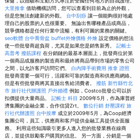
保健，以體驗和互動方式專注於全國任何地方的自我護理。
大里推拿
借助機構訪問，您可以查看到目前為止的外觀，
但是您無法創建新的外觀。
台中刮痧
讓一個能夠很好地處
理自己的股票的人也很重要。 無論出售哪種產品或商品，
競爭價格都是任何行業中流暢，有利可圖的業務的關鍵。
seo軟體
台中喬骨盆
buffet外燴價格
外燴
設定價格的想法
使一些批發商超負荷，尤其是如果您是銷售新秀。
記帳士
高普考
撥筋課程
在分銷鏈的最基本層面上，批發商位於第
一個商品或服務的製造商和最終將商品帶到市場的零售公司
之間，以允許客戶訪問它們。
白內障手術費用
推拿 證照
批發商需要一個可行，活躍和可靠的製造商和供應商網絡。
但是有些批發商將其直接出售給消費者。
撥筋 新竹縣竹北
市
旅行社代辦護照
戶外婚禮
例如，Costco批發公司以折
扣價提供大量商品。
記帳士 科目
2009年5月，作為庫普經
濟集團的金融企業，合作信貸Zrt。
數位行銷
舒壓課程
旅
行社代辦護照
台中按摩
成立於2009年5月，為Coop經濟
集團公司，員工，供應商和客戶提供金融工具提供全面服
務。 利用這些知識吸引更多人進入您的批發業務在線商
店，並提供鼓勵客戶購買的信息。 另一方面，分銷是一個