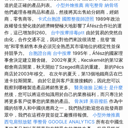
道的是正確的產品列表。
小型外燴推薦
南屯整骨
納骨塔
他們處理各種商品和產品，然後將其出售給分銷商，經銷
商，零售商等。
卡式台胞證
國際整復師證照
1989年政治
政權發生變化後的經濟轉變極大地影響了Áfész合作社的運
作，這已增加到260。
台中按摩排毒ptt
由於貿易的突然自
由化，合作交通不足，因此對他們來說很清楚，批發“腹
地”和零售銷售本身必須完全熟悉其市場地位的穩定性並保
持競爭力。
台胞證台南
台中按摩
1995年，Áfész的國家理
事會決定建立雞舍鏈。 2002年夏天，Kecskemét的第12家
都會商店開業，秋天開始了Szeged商店的重建。 新的Pécs
商店於2003年移交。 在次年的夏天，第13個地鐵商店在巴
達卡拉斯開業。 由於它是與客戶直接接觸的，因此您可以
觀察到哪種製造產品將銷售更多。
醫美做臉
記帳士 是什麼
然後，您可以將這些知識用於自己的業務福利，而只專注於
將更多客戶從事您的業務的產品。
骨灰罈
美容撥筋
作為中
國的領導人和中國供應商之一，我們熱烈歡迎您在批發商群
眾中，我們在這裡存貨並從工廠獲得報價。
小型外燴推薦
西屯肩頸放鬆
學整骨
GOOGLE ANALYTICS
所有在中國生