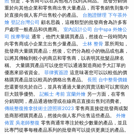
照
但是，零售商可以在其他地方找到其商品。 批發分銷側
重於向其他企業和零售商出售大量產品，而零售銷售則集中
於直接向個人客戶出售較小的產品。
台胞證辦理
下午茶外
燴
登記台灣公司
顧名思義，這種類型的批發商會為許多客
戶處理一般產品和供應商。
室內設計公司
台中spa
外燴公
司
按摩學徒
通常，他們大量購買產品，然後在一段時間內
向零售商或小企業主出售少量產品。
士林 整骨
眾所周知，
批發商大量購買產品；然後，它們分為較小的物品或包裹，
以將其傳輸到較小的商店和零售商，以表明其批髮品牌名
稱。 大量購買產品可以使您可以通過製造商給予大訂單的
優惠來節省資金。
菲律賓簽證
這意味著您可以以較低的價
格購買產品並以較高的價格出售產品。
長照
台中整骨價錢
您還要領先於自己，並具有通過大量的買賣活動可以實現的
巨大競爭優勢。
記帳士 考前
宜蘭外燴
另一方面，在零售
分銷期間，產品通過物理或在線商店直接出售到消費者。
傳統整復推拿技術士證照班2023
零售商直接從批發商或製
造商那裡購買產品，然後向個人客戶出售這些產品。
外燴
佈置
吳老師整復
零售商通常專注於較少數量的產品，並且
比專門從事每種產品系列的批發商可以提供更廣泛的產品。