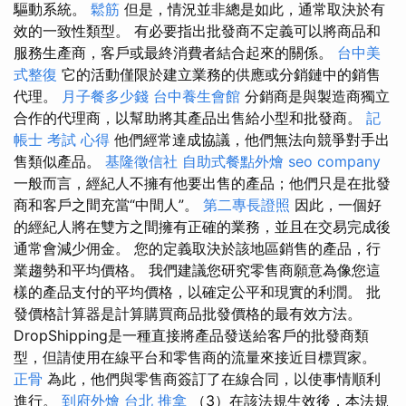
驅動系統。
鬆筋
但是，情況並非總是如此，通常取決於有
效的一致性類型。 有必要指出批發商不定義可以將商品和
服務生產商，客戶或最終消費者結合起來的關係。
台中美
式整復
它的活動僅限於建立業務的供應或分銷鏈中的銷售
代理。
月子餐多少錢
台中養生會館
分銷商是與製造商獨立
合作的代理商，以幫助將其產品出售給小型和批發商。
記
帳士 考試 心得
他們經常達成協議，他們無法向競爭對手出
售類似產品。
基隆徵信社
自助式餐點外燴
seo company
一般而言，經紀人不擁有他要出售的產品；他們只是在批發
商和客戶之間充當“中間人”。
第二專長證照
因此，一個好
的經紀人將在雙方之間擁有正確的業務，並且在交易完成後
通常會減少佣金。 您的定義取決於該地區銷售的產品，行
業趨勢和平均價格。 我們建議您研究零售商願意為像您這
樣的產品支付的平均價格，以確定公平和現實的利潤。 批
發價格計算器是計算購買商品批發價格的最有效方法。
DropShipping是一種直接將產品發送給客戶的批發商類
型，但請使用在線平台和零售商的流量來接近目標買家。
正骨
為此，他們與零售商簽訂了在線合同，以使事情順利
進行。
到府外燴
台北 推拿
（3）在該法規生效後，本法規