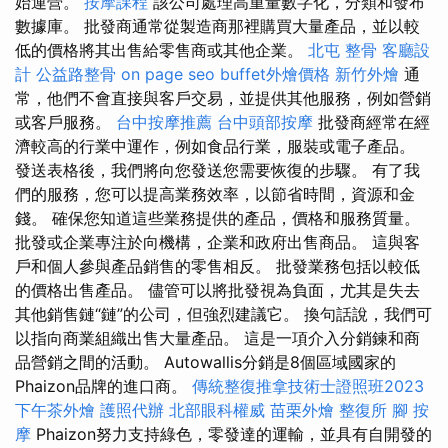
始運營。
按摩課程
該公司處理高重量數字化，分類和發布
數據庫。 批發商通常從製造商那裡購買大量產品，並以較
低的價格將其出售給零售商或其他企業。
北屯 整骨
客廳設
計
公益路整骨
on page seo
buffet外燴價格
新竹外燴
通
常，他們不會直接與客戶交易，並提供其他服務，例如營銷
或客戶服務。
台中按摩推薦
台中頭部按摩
批發商經常在經
濟較高的行業中運作，例如食品行業，服裝或電子產品。
發送表格後，我們將向您發送您需要恢復的步驟。 有了我
們的服務，您可以提高業務效率，以節省時間，資源和金
錢。 確保您知道這些業務提供的產品，價格和服務質量。
批發或企業專注於向機構，企業和政府出售商品。 這與客
戶和個人參與產品銷售的零售相反。 批發業務包括以較低
的價格出售產品。 儘管可以將批發視為負面，尤其是失去
其他銷售鏈“鏈”的公司，但強烈建議它。 換句話說，我們可
以指向商業組織出售大量產品。 這是一項介入分銷鍊和商
品營銷之間的活動。 Autowallis分銷是8個區域國家的
Phaizon品牌的進口商。
傳統整復推拿技術士證照班2023
下午茶外燴
護照代辦
北部眼科權威
苗栗外燴
整復所
腳 按
摩
Phaizon努力支持綠色，零發達的運輸，並具有自開發的