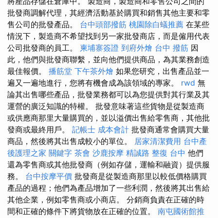
將產品存儲在倉庫中。 製造商，製造商和零售公司之間的
批發商調解代理，其經濟活動基於購買和銷售其他主要和零
售公司的批發產品。
台中頭部撥筋
桃園除白蟻推薦
在某些
情況下，製造商不希望找到另一家批發商店，而是僱用代表
公司批發商的員工。
柬埔寨簽證
到府外燴
台中 撥筋
因
此，他們與批發商聯繫，並向他們提供商品，為其業務創造
最佳報價。
播筋堂
下午茶外燴
如果您研究，出售產品並一
遍又一遍地進行，您將有機會成為該領域的專家。
rwd
無
論其出售哪些產品，批發業務都可以為您提供對其行業及其
運營的廣泛知識的特權。 批發意味著這些貨物是從製造商
或供應商那里大量購買的，並以溢價出售給零售商，其他批
發商或最終用戶。
記帳士 成本會計
批發商通常會購買大量
商品，然後將其出售成較小的單位。
居家清潔費用
台中產
後護理之家
關鍵字
茶會
沙鹿按摩
精誠路 整復 台中
他們
還為零售商或其他批發商（例如存儲，運輸和融資）提供服
務。
台中按摩平價
批發商是從製造商那里以較低價格購買
產品的過程；他們為產品增加了一些利潤，然後將其出售給
其他企業，例如零售商或小商店。 分銷商負責在正確的時
間和正確的條件下將貨物放在正確的位置。
南屯國術館推