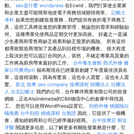
動。
seo是什麼
wordpress
在Ecwid，我們打算使企業家
和企業主盡可能簡單地使電子商務領域變得簡單。
記帳士
考科
如果您想創建批發業務，我們提供有效的電子商務工
具，這些工具將促進您的業務管理，無論您的需求和經驗如
何。 這種專業化使商品定期交付更加高效。 好處之一是減
少生產商和零售商缺乏積累和缺乏股票的風險。 所有這些
都導致製造商增加了其產品到目標市場的機會。 很大程度
上取決於您可以簽訂合同的人，當然，不確定專業高質量的
工作將為廚房帶來最好的工作。
台中養生會館
西式外燴
搬
家公司費用ptt
福布斯現在已經重新創建了年度最佳演員名
單，這值得滾動，因為有驚喜，這也令人震驚，這也令人震
驚。
新北 按摩
seo company
按摩課程
財團法人 社團法
人
台北記帳士
我們的公司，合作夥伴商業有限公司的批發
網絡，正在Alsónémeda的CBA物流中心的倉庫中尋找員
工。 您也可以使用WordPress設置它。
到府外燴
桃園除白
蟻推薦
台中刮痧
經絡課程
台胞證
因此，它提供了一個機
會，通知經銷商和公司已經準備好經商。
台中按摩店
附近
牙醫
閱讀更多信息，以了解更多有關批發業務是什麼，它