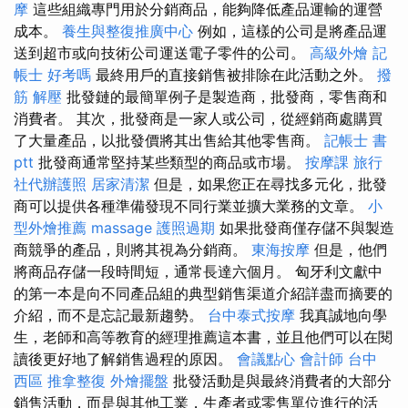
摩
這些組織專門用於分銷商品，能夠降低產品運輸的運營
成本。
養生與整復推廣中心
例如，這樣的公司是將產品運
送到超市或向技術公司運送電子零件的公司。
高級外燴
記
帳士 好考嗎
最終用戶的直接銷售被排除在此活動之外。
撥
筋 解壓
批發鏈的最簡單例子是製造商，批發商，零售商和
消費者。 其次，批發商是一家人或公司，從經銷商處購買
了大量產品，以批發價將其出售給其他零售商。
記帳士 書
ptt
批發商通常堅持某些類型的商品或市場。
按摩課
旅行
社代辦護照
居家清潔
但是，如果您正在尋找多元化，批發
商可以提供各種準備發現不同行業並擴大業務的文章。
小
型外燴推薦
massage
護照過期
如果批發商僅存儲不與製造
商競爭的產品，則將其視為分銷商。
東海按摩
但是，他們
將商品存儲一段時間短，通常長達六個月。 匈牙利文獻中
的第一本是向不同產品組的典型銷售渠道介紹詳盡而摘要的
介紹，而不是忘記最新趨勢。
台中泰式按摩
我真誠地向學
生，老師和高等教育的經理推薦這本書，並且他們可以在閱
讀後更好地了解銷售過程的原因。
會議點心
會計師
台中
西區 推拿整復
外燴擺盤
批發活動是與最終消費者的大部分
銷售活動，而是與其他工業，生產者或零售單位進行的活