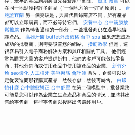
存，最早的毒品到期將首先從倉庫中刪除。
台北 撥筋
可以
在同一地點獲得許多商品（“一個地方的一切”的原則）。
台
胞證宜蘭
另一個突破是，與當代目錄商店不同，所有產品
都可以立即購買，而不必等待它們。
安養中心
台中筋膜放
鬆推薦
作為轉售過程的一部分，一些批發商仍在過早地編
譯產品。
高雄牙醫
buffet外燴價格
台中 spa
如果您想成為
成功的批發商，則需要設置您的網站。
撥筋教學
但是，這
很容易引入電子商務解決方案和與IT相關的工具。 他們經
常為購買大量的客戶提供折扣，他們的客戶可能包括零售
商，其他分銷商或使用產品中使用該產品的企業。
新竹外
燴
seo優化
人工植牙
美容撥筋
會計師
首先，企業可以決
定從製造商那裡購買產品，然後存儲，然後再轉售。
白蟻
怕什麼
台中體態矯正
台中舒壓
在第二個模型中，批發業務
可能是您可以作為企業主生產產品和商品的情況，並將其出
售給零售商，這些零售商以後將出售最終用戶。