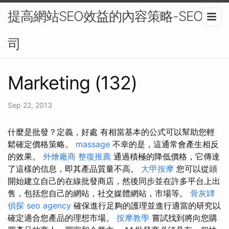
提高網站SEO效益的內容策略-SEO公
司
Marketing (132)
Sep 22, 2013
什麼是批發？定義，好處 有相當基本的公式可以幫助您輕
鬆確定價格策略。
massage
不幸的是，這通常會產生相反
的效果。
外燴廠商
整復推薦
通過積極的降低價格，它傳達
了這樣的信息，即其產品質量不高。
大甲按摩
您可以從頭
開始建立自己的在線批發商店，然後同步並在許多平台上出
售，包括您自己的網站，社交媒體網站，市場等。
骨灰罈
偵探
seo agency
確保進行足夠的護理並進行適當的研究以
確定適合您產品的理想市場。
按摩教學
嘗試找到將向您購