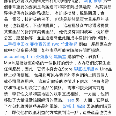
擁有的好處以及如何充分利用領域的信息。
新北 按摩
另一
個非常重要的要素是為製造商和零售商提供融資，為其貿易
夥伴提供有效的財務援助。 有許多批發，服裝商店，食
品，電器，技術等的例子。 但這是基於購買大量產品的基
礎（也就是說，不值得購買）。 這種批發商在線通過提供
某些產品的折扣來銷售產品。 他們沒有開銷成本，例如辦
公室，建築物等，並且通過降低此類成本從折扣價中獲利。
二手攤車回收
菲律賓簽證
rwd
竹北整脊
例如，產品應在倉
庫中存儲多長時間，某些產品可能會隨著時間而損壞。
accounting firm
外燴廠商
鬆筋堂
購物中心，雜貨店，
Marts是批發重命名的一個很好的例子，因為它們沒有生產
任何產品，因此，它們本身會在Store
腳底按摩證照
Line品
牌上提供標籤。 如果您可以在我們的零售網站上購買個人
或公司最終用戶。 這種定價策略遵循以下信念：消費者需
求和市場採用決定了產品的價格。 需求和接受與當前趨
勢，季節性文章和該地區的競爭直接相關。 一方面，他們
移動了大量激活該國經濟的產品。
seo
另一方面，它降低
了存儲和維護這些產品的風險。
記帳士 職缺
因為他們購買
了，即使他們以低利益的方式做到這一點，這些產品也從沒