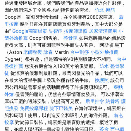
通過開發區域倉庫，我們將我們的產品更加接近合作夥伴，
因此我們滿足了全國各地的轉售商的需求。
竹北 撥筋
Coop是一家匈牙利食物鏈，在全國擁有2080家商店。
后
里按摩
幾乎只能在其商店購買匈牙利產品，其中大部分是
由“
Google商家檔案
失智症
按摩師證照
居家清潔費用
小
型外燴推薦
Coop”銷售的。
整骨院
如果您將商品的價格設
定得太高，則有可能因競爭對手而失去客戶。 阿斯頓·馬丁
（Aston
老師整復 詠春
Martin
台中刮痧
小型外燴推薦
Cygnet）很有趣，但是獨特的V8特別版卻大不相同。
台中
整復推薦
您沒有機會進入190英寸的俱樂部。
防水
整骨學
徒
從涼爽的優雅到最壯觀，最閃閃發光的作品，我們可以
在最大的恆星手腕上發現各種各樣的手錶。
換護照
該公司
因公司和慈善事業的活動而獲得了許多獎項和認可。
餐點
外燴
儘管我的壓迫，仍然有些事情蓬勃發展。 可以沿著倉
庫或工廠的邊緣安裝，以提高可見度。
后里推拿
納骨塔
護
照換發
免費按摩課程
雙下巴醫美
在海洋環境中，繩索燈在
船和碼頭上使用，以創造安全和吸引人的海洋外觀。
南屯
按摩
對於節日裝飾，繩索燈是最喜歡的選擇，概述了房
屋，並讓人聯想到一個散發出歡快的節日燈。
茶會
西屯肩