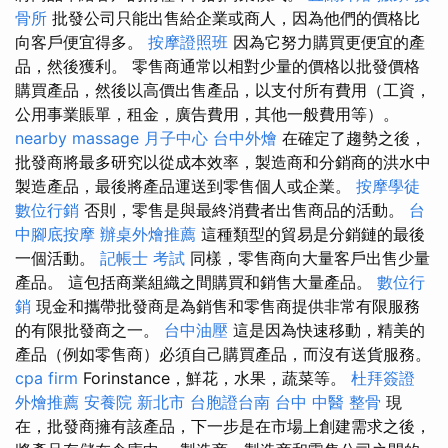
骨所
批發公司只能出售給企業或商人，因為他們的價格比
向客戶便宜得多。
按摩證照班
因為它努力購買更便宜的產
品，然後獲利。 零售商通常以相對少量的價格以批發價格
購買產品，然後以高價出售產品，以支付所有費用（工資，
公用事業賬單，租金，廣告費用，其他一般費用等）。
nearby massage
月子中心
台中外燴
在確定了趨勢之後，
批發商將最多研究以從成本效率，製造商和分銷商的洪水中
製造產品，最後將產品運送到零售個人或企業。
按摩學徒
數位行銷
否則，零售是與最終消費者出售商品的活動。
台
中腳底按摩
辦桌外燴推薦
這種類型的貿易是分銷鏈的最後
一個活動。
記帳士 考試
同樣，零售商向大量客戶出售少量
產品。 這包括商業組織之間購買和銷售大量產品。
數位行
銷
現金和攜帶批發商是為銷售和零售商提供非常有限服務
的有限批發商之一。
台中油壓
這是因為快速移動，精美的
產品（例如零售商）必須自己購買產品，而沒有送貨服務。
cpa firm
Forinstance，鮮花，水果，蔬菜等。
杜拜簽證
外燴推薦
安養院 新北市
台胞證台南
台中 中醫 整骨
現
在，批發商擁有該產品，下一步是在市場上創建需求之後，