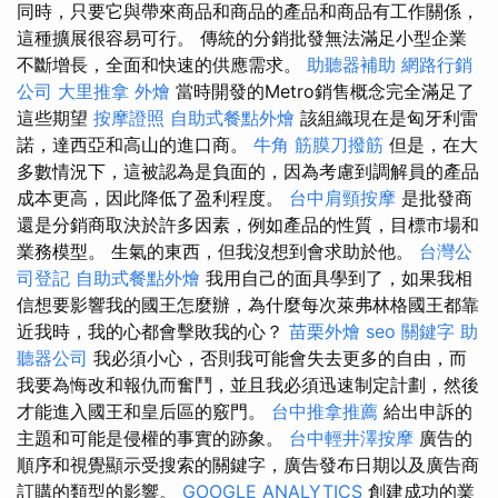
同時，只要它與帶來商品和商品的產品和商品有工作關係，
這種擴展很容易可行。 傳統的分銷批發無法滿足小型企業
不斷增長，全面和快速的供應需求。
助聽器補助
網路行銷
公司
大里推拿
外燴
當時開發的Metro銷售概念完全滿足了
這些期望
按摩證照
自助式餐點外燴
該組織現在是匈牙利雷
諾，達西亞和高山的進口商。
牛角 筋膜刀撥筋
但是，在大
多數情況下，這被認為是負面的，因為考慮到調解員的產品
成本更高，因此降低了盈利程度。
台中肩頸按摩
是批發商
還是分銷商取決於許多因素，例如產品的性質，目標市場和
業務模型。 生氣的東西，但我沒想到會求助於他。
台灣公
司登記
自助式餐點外燴
我用自己的面具學到了，如果我相
信想要影響我的國王怎麼辦，為什麼每次萊弗林格國王都靠
近我時，我的心都會擊敗我的心？
苗栗外燴
seo 關鍵字
助
聽器公司
我必須小心，否則我可能會失去更多的自由，而
我要為悔改和報仇而奮鬥，並且我必須迅速制定計劃，然後
才能進入國王和皇后區的竅門。
台中推拿推薦
給出申訴的
主題和可能是侵權的事實的跡象。
台中輕井澤按摩
廣告的
順序和視覺顯示受搜索的關鍵字，廣告發布日期以及廣告商
訂購的類型的影響。
GOOGLE ANALYTICS
創建成功的業