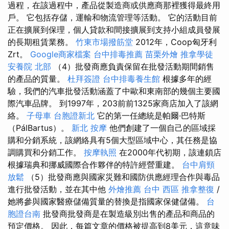
過程，在該過程中，產品從製造商或供應商那裡獲得最終用
戶。 它包括存儲，運輸和物流管理等活動。 它的活動目前
正在擴展到保理，個人貸款和間接擴展到支持小組成員發展
的長期租賃業務。
竹東市場撥筋堂
2012年，Coop匈牙利
Zrt。
Google商家檔案
台中排毒推薦
苗栗外燴
推拿學徒
安養院 北部
（4）批發商應負責保留在批發活動期間銷售
的產品的質量。
杜拜簽證
台中排毒養生館
根據多年的經
驗，我們的汽車批發活動涵蓋了中歐和東南部的幾個主要國
際汽車品牌。 到1997年，203前前1325家商店加入了該網
絡。
子母車
台胞證新北
它的第一任總統是帕爾·巴特斯
（PálBartus）。
新北 按摩
他們創建了一個自己的區域採
購和分銷系統，該網絡具有5個大型區域中心，其任務是協
調購買和分銷工作。
按摩執照
在2000年代初期，該連鎖店
根據瑞典和挪威國際合作夥伴的特許經營重建。
台中肩頸
放鬆
（5）批發商應與國家災難和國防供應經理合作與毒品
進行批發活動，並在其中他
外燴推薦
台中 西區 推拿整復
/
她將參與國家醫療儲備質量的替換是指國家保健儲備。
台
胞證台南
批發商批發商是在製造級別出售的產品和商品的
預定價格。 因此，每篇文章的價格被提高到8美元，這意味