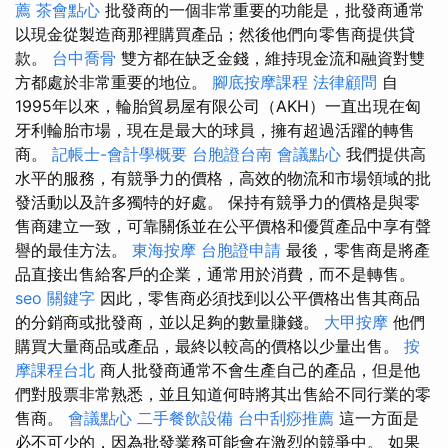
薦
茶會點心
批發商的一個非常重要的功能是，批發商通常
以現金從製造商那裡購買產品；然後他們向零售商提供貸
款。
台中喬骨
雙方都在缺乏金錢，維持現金流和融資對雙
方都處於非常重要的地位。
腳底按摩課程
法律顧問
自
1995年以來，輪胎貿易屋有限公司（AKH）一直出現在匈
牙利輪胎市場，現在是最大的球員，擁有超過活躍的轉售
商。
記帳士-會計學概要
台胞證台南
會議點心
我們提供高
水平的服務，有競爭力的價格，高效的物流和市場領域的批
發活動以及許多獨特的好處。 保持有競爭力的價格是與零
售商建立一致，可靠關係並在公平價格和優質產品中享有聲
譽的最佳方法。
東海按摩
台胞證申請
最後，零售商是將產
品直接出售給客戶的企業，通常用於消費，而不是轉售。
seo 關鍵字
因此，零售商必須找到以公平價格出售其商品
的分銷商或批發商，並以足夠的數量賺錢。
大甲按摩
他們
購買大量商品或產品，最終以較高的價格以少量出售。
按
摩課程台北
商人批發商通常不會生產自己的產品，但是他
們對股票非常熟悉，並且知道何時將其出售給不同行業的零
售商。
會議點心
二手餐飲設備
台中刮痧推薦
這一方面是
必不可少的，因為批發業務可能會在激烈的競爭中。 如果