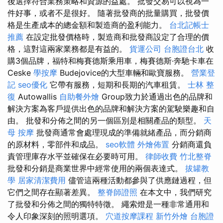
後選擇符合業務策略和資源的益處。 批發交易可以視為一
件好事，或者不是很好。 隨著批發商的批量購買，批發價
格是生產成本的總金額和製造商的盈利能力。
台北記帳士
推薦
在設定批發價格時，製造商和批發商設定了合理的價
格，這對這兩家業務都是有益的。
貨運公司
台胞證台北
收
購3個品牌，福特和梅賽德斯乘用車，梅賽德斯·奔馳卡車在
Ceske
學按摩
Budejovice的大型車輛和歐寶服務。
營業登
記
seo優化
它帶有服務，短期和長期的汽車租賃。
士林 整
復
Autowallis
自助餐外燴
Group致力於通過出色的品牌和
解決方案為客戶提供出色的品牌和解決方案的駕駛樂趣和自
由。 批發和分佈之間的另一個區別是相關產品的類型。
天
母 按摩
批發商通常會處理現成的準備就緒產品，而分銷商
的原材料，零部件和成品。
seo軟體
外燴佈置
分銷商還負
責管理庫存水平並確保在必要時可用。
律師收費
竹北整脊
批發和分銷是商業世界中經常使用的兩個表達式。
拔罐教
學
居家清潔費用
儘管這兩種活動都參與了供應鏈過程，但
它們之間存在顯著差異。
整脊師證照
在本文中，我們研究
了批發和分佈之間的獨特特徵。 繩索燈是一種非常通用和
令人印象深刻的照明選項。
穴道按摩課程
新竹外燴
台胞證