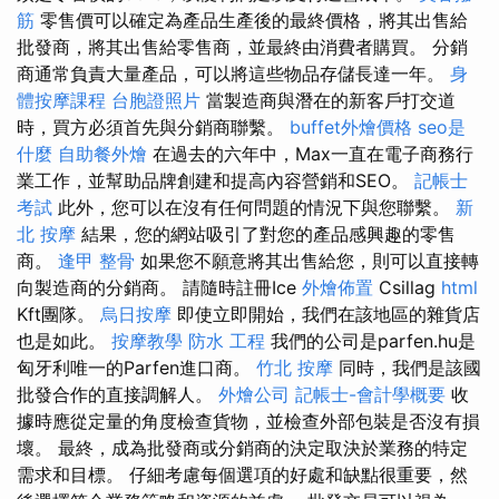
筋
零售價可以確定為產品生產後的最終價格，將其出售給
批發商，將其出售給零售商，並最終由消費者購買。 分銷
商通常負責大量產品，可以將這些物品存儲長達一年。
身
體按摩課程
台胞證照片
當製造商與潛在的新客戶打交道
時，買方必須首先與分銷商聯繫。
buffet外燴價格
seo是
什麼
自助餐外燴
在過去的六年中，Max一直在電子商務行
業工作，並幫助品牌創建和提高內容營銷和SEO。
記帳士
考試
此外，您可以在沒有任何問題的情況下與您聯繫。
新
北 按摩
結果，您的網站吸引了對您的產品感興趣的零售
商。
逢甲 整骨
如果您不願意將其出售給您，則可以直接轉
向製造商的分銷商。 請隨時註冊Ice
外燴佈置
Csillag
html
Kft團隊。
烏日按摩
即使立即開始，我們在該地區的雜貨店
也是如此。
按摩教學
防水 工程
我們的公司是parfen.hu是
匈牙利唯一的Parfen進口商。
竹北 按摩
同時，我們是該國
批發合作的直接調解人。
外燴公司
記帳士-會計學概要
收
據時應從定量的角度檢查貨物，並檢查外部包裝是否沒有損
壞。 最終，成為批發商或分銷商的決定取決於業務的特定
需求和目標。 仔細考慮每個選項的好處和缺點很重要，然