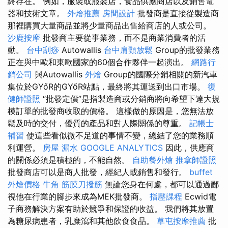
終存在。 例如，服裝或服裝店，食品供應商店以及銷售電
器和技術文章。
外燴推薦
房間設計
批發商是直接從製造商
那裡購買大量商品並將少量商品出售給商店的人或公司。
沙鹿按摩
批發商主要從事業務，而不是商業消費者的活
動。
台中刮痧
Autowallis
台中肩頸放鬆
Group的批發業務
正在與中歐和東歐國家的60個合作夥伴一起演出。
網路行
銷公司
與Autowallis
外燴
Group的國際分銷相關的新汽車
集位於GYőR的GYőR站點，最終將其運送到出口市場。
復
健師證照
“批發定價”是指製造商或分銷商將向希望下達大規
模訂單的批發商收取的價格。 這樣做的原因是，您無法放
鬆及時的交付，優質的產品和對人際關係的尊重。
記帳士
補習
使這些看似微不足道的事情不變，總結了您的業務順
利運營。
房屋 漏水
GOOGLE ANALYTICS
因此，供應商
的關係必須是積極的，不能自然。
自助餐外燴
推拿師證照
批發商店可以是商人批發，經紀人或銷售和發行。
buffet
外燴價格
牛角 筋膜刀撥筋
無論您身在何處，都可以通過鄙
視他在行業的腳步來成為MEK批發商。
指壓課程
Ecwid電
子商務解決方案有助於競爭和保證的收益。 我們將其放置
為糖尿病患者，乳糜瀉和其他飲食食品。
草屯按摩推薦
批