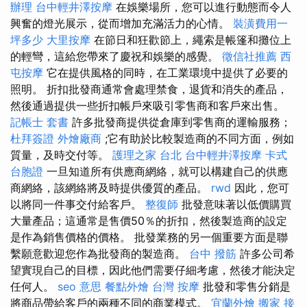
辦理
台中輕井澤按摩
在娛樂場所，您可以進行動態而令人
興奮的燈光展示，從而增加充滿活力的心情。
裝潢費用一
坪多少
大里按摩
在節日和狂歡節上，繩索是帳篷和攤位上
的輕彎，這給您帶來了慶祝和娛樂的感覺。
徵信社推薦
西
屯按摩
它在提供風格的同時，在工業環境中提供了必要的
照明。 折扣批發商通常會處理禁食，退貨和消失的產品，
然後通過提供一些折扣帳戶來吸引零售商和客戶來出售。
記帳士 套書
許多批發商提供從倉庫到零售商的運輸服務；
杜拜簽證
外燴廠商
;它有助於比較製造商的不同方面，例如
質量，及時交付等。
護理之家 台北
台中輕井澤按摩
卡式
台胞證
一旦知道所有供應商網絡，就可以構建自己的供應
商網絡，該網絡將及時提供優質的產品。
rwd
因此，您可
以將同一件事交付給客戶。
整復師
批發意味著以低價購買
大量產品；這通常是售價50％的折扣，然後製造商的設定
是作為銷售價格的價格。 批發業務的另一個重要方面是聯
繫願意歡迎您作為批發商的製造商。
台中 撥筋
許多公司希
望實現自己的目標，因此他們需要仔細考慮，然後才能決定
任何人。
seo 意思
餐點外燴
台灣 按摩
批發和零售分銷是
將商品帶給客戶的兩種不同的商業模式。
宜蘭外燴
搬家
接