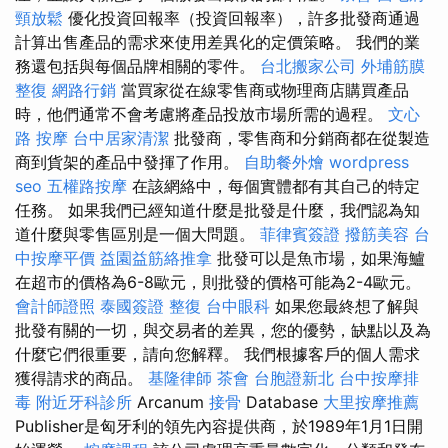
頸放鬆
優化投資回報率（投資回報率），許多批發商通過
計算出售產品的需求來使用差異化的定價策略。 我們的業
務還包括與每個品牌相關的零件。
台北搬家公司
外埔筋膜
整復
網路行銷
當買家從在線零售商或物理商店購買產品
時，他們通常不會考慮將產品投放市場所需的過程。
文心
路 按摩
台中居家清潔
批發商，零售商和分銷商都在從製造
商到貨架的產品中發揮了作用。
自助餐外燴
wordpress
seo
五權路按摩
在該網絡中，每個實體都有其自己的特定
任務。 如果我們已經知道什麼是批發是什麼，我們認為知
道什麼與零售區別是一個大問題。
菲律賓簽證
撥筋美容
台
中按摩平價
益園益筋絡推拿
批發可以是魚市場，如果海鱸
在超市的價格為6-8歐元，則批發的價格可能為2-4歐元。
會計師證照
泰國簽證
整復
台中眼科
如果您最終想了解與
批發有關的一切，與交易者的差異，您的優勢，缺點以及為
什麼它們很重要，請向您解釋。 我們根據客戶的個人需求
獲得請求的商品。
基隆律師
茶會
台胞證新北
台中按摩排
毒
附近牙科診所
Arcanum
接骨
Database
大里按摩推薦
Publisher是匈牙利的領先內容提供商，於1989年1月1日開