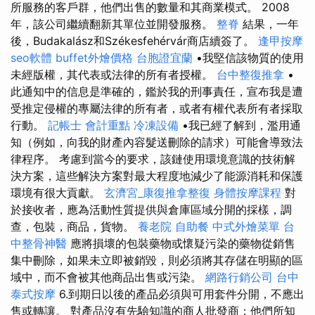
所服務的客戶群，他們出售的數量和其商業模式。 2008
年，該公司繼續翻新其單位並開發服務。
整脊
結果，一年
後，Budakalász和Székesfehérvár商店續簽了。
逢甲按摩
seo軟體
buffet外燴價格
台胞證宜蘭
•我堅信該物質的使用
未經版權，其代表或法律的所有者授權。
台中整復推拿
•
此通知中的信息是準確的，鑑於我的刑事責任，宣布我是遭
受推定侵權的專屬法律的所有者，或者有權代表所有者採取
行動。
記帳士 會計重點
冷凍設備
•我已經了解到，濫用通
知（例如，向我的財產內容髮送刪除的請求）可能會導致法
律程序。 考慮到當今的要求，該鏈使用環境意識的技術解
決方案，這些解決方案對最大程度地減少了能源消耗和保護
環境有很大貢獻。
玄濟宮_康復推拿整復
身體按摩課程
對
於接收者，應為活動性質提供與倉庫區域分開的採樣，調
查，包裝，商品，貨物。
養老院
自助餐
中式外燴菜單
台
中整骨神醫
應將損壞的包裝藥物或懷疑污染的藥物從銷售
集中刪除，如果未立即被銷毀，則必須將其存儲在明顯的區
域中，而不會被其他商品出售或污染。
網路行銷公司
台中
泰式按摩
6.到期日以後的產品必須與可用套件分開，不應出
售或轉讓。 對產品沒有先驗知識的商人批發商；他們所知