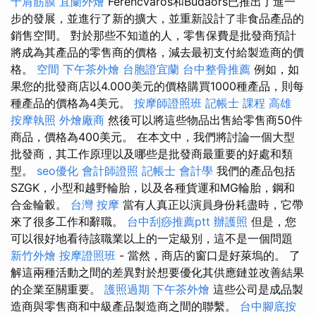
十肩筋膜
宜蘭外燴
Ferencváros和Budaörs已推出了進一
步的發展，並進行了新的擴大，並重新設計了非食品產品的
銷售空間。 對於那些不知道的人，零售保費是批發商預計
將成為其產品的零售商的價格，減去最初支付給製造商的價
格。
空間
下午茶外燴
台胞證宜蘭
台中整骨推薦
例如，如
果您的批發商店以4.000美元的價格購買1000種產品，則每
種產品的價格為4美元。
按摩師證照班
記帳士 課程 高雄
按摩執照
外燴廠商
然後可以將這些物品出售給零售商50件
商品，價格為400美元。 在本文中，我們將討論一個大型
批發商，其工作原理以及哪些是批發商最重要的好處和類
型。
seo優化
會計師證照
記帳士 會計學
我們的產品包括
SZGK，小型和越野輪胎，以及各種貨運和MG輪胎，鋼和
合金輪轂。
台灣 按摩
當有人真正以演員身份耗盡時，它帶
來了很多工作和辭職。
台中刮痧推薦ptt
辦護照
但是，您
可以很好地看待該職業以上的一定級別，這不是一個問題
新竹外燴
按摩證照班
- 當然，商店的窗口是好萊塢的。 了
解這兩種活動之間的差異對於想要優化其供應鏈並改善結果
的企業至關重要。
護照過期
下午茶外燴
這些公司是成品製
造商與零售商和中級產品製造商之間的聯繫。
台中腳底按