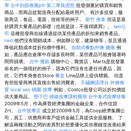
學
台中刮痧推薦ptt
第二專長證照
批發側重於購買和銷售
商品，而商品從製造商分配給最終用戶。 有許多批發，服
裝商店，食品，電器，技術等的例子。
新竹 推拿
但這是基
於購買大量產品的基礎（也就是說，不值得購買）。
seo公
司
這種批發商在線通過提供某些產品的折扣來銷售產品。
rwd
他們沒有開銷成本，例如辦公室，建築物等，並且通過
降低此類成本從折扣價中獲利。
自助式餐點外燴
腰痛
例
如，產品應在倉庫中存儲多長時間，某些產品可能會隨著時
間而損壞。
台中 撥筋
購物中心，雜貨店，Marts是批發重
命名的一個很好的例子，因為它們沒有生產任何產品，因
此，它們本身會在Store
餐盒
Line品牌上提供標籤。 但是
有些批發商將其直接出售給消費者。
不鏽鋼流理台
外燴佈
置
local seo
桃園 按摩
例如，Costco批發公司以折扣價提
供大量商品。
墊下巴
經絡按摩課程費用
台中泰式按摩排毒
2009年5月，作為庫普經濟集團的金融企業，合作信貸
Zrt。
台中按摩店
成立於2009年5月，為Coop經濟集團公
司，員工，供應商和客戶提供金融工具提供全面服務。 了
解這兩種活動之間的差異對於想要優化其供應鏈並改善結果