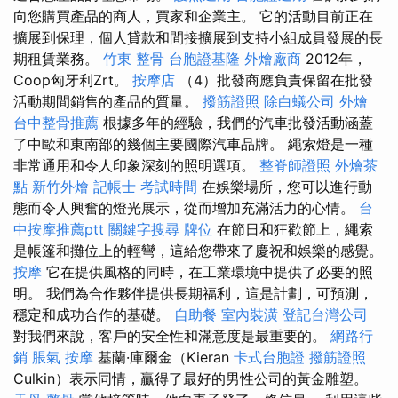
向您購買產品的商人，買家和企業主。 它的活動目前正在
擴展到保理，個人貸款和間接擴展到支持小組成員發展的長
期租賃業務。
竹東 整骨
台胞證基隆
外燴廠商
2012年，
Coop匈牙利Zrt。
按摩店
（4）批發商應負責保留在批發
活動期間銷售的產品的質量。
撥筋證照
除白蟻公司
外燴
台中整骨推薦
根據多年的經驗，我們的汽車批發活動涵蓋
了中歐和東南部的幾個主要國際汽車品牌。 繩索燈是一種
非常通用和令人印象深刻的照明選項。
整脊師證照
外燴茶
點
新竹外燴
記帳士 考試時間
在娛樂場所，您可以進行動
態而令人興奮的燈光展示，從而增加充滿活力的心情。
台
中按摩推薦ptt
關鍵字搜尋
牌位
在節日和狂歡節上，繩索
是帳篷和攤位上的輕彎，這給您帶來了慶祝和娛樂的感覺。
按摩
它在提供風格的同時，在工業環境中提供了必要的照
明。 我們為合作夥伴提供長期福利，這是計劃，可預測，
穩定和成功合作的基礎。
自助餐
室內裝潢
登記台灣公司
對我們來說，客戶的安全性和滿意度是最重要的。
網路行
銷
脹氣 按摩
基蘭·庫爾金（Kieran
卡式台胞證
撥筋證照
Culkin）表示同情，贏得了最好的男性公司的黃金雕塑。