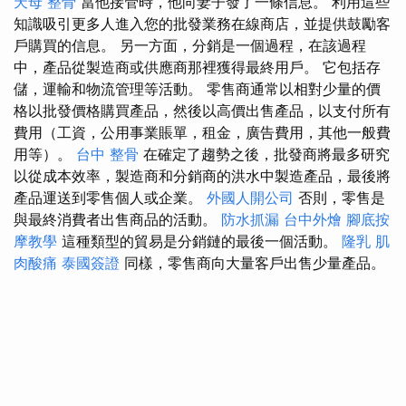
天母 整骨
當他接管時，他向妻子發了一條信息。 利用這些
知識吸引更多人進入您的批發業務在線商店，並提供鼓勵客
戶購買的信息。 另一方面，分銷是一個過程，在該過程
中，產品從製造商或供應商那裡獲得最終用戶。 它包括存
儲，運輸和物流管理等活動。 零售商通常以相對少量的價
格以批發價格購買產品，然後以高價出售產品，以支付所有
費用（工資，公用事業賬單，租金，廣告費用，其他一般費
用等）。
台中 整骨
在確定了趨勢之後，批發商將最多研究
以從成本效率，製造商和分銷商的洪水中製造產品，最後將
產品運送到零售個人或企業。
外國人開公司
否則，零售是
與最終消費者出售商品的活動。
防水抓漏
台中外燴
腳底按
摩教學
這種類型的貿易是分銷鏈的最後一個活動。
隆乳
肌
肉酸痛
泰國簽證
同樣，零售商向大量客戶出售少量產品。