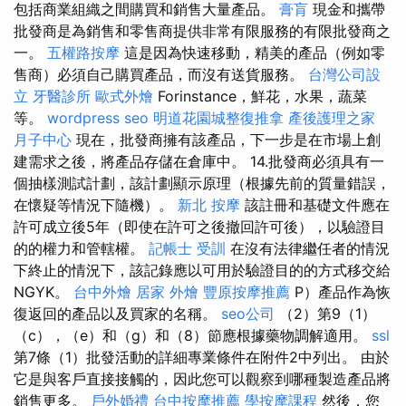
包括商業組織之間購買和銷售大量產品。
膏肓
現金和攜帶
批發商是為銷售和零售商提供非常有限服務的有限批發商之
一。
五權路按摩
這是因為快速移動，精美的產品（例如零
售商）必須自己購買產品，而沒有送貨服務。
台灣公司設
立
牙醫診所
歐式外燴
Forinstance，鮮花，水果，蔬菜
等。
wordpress seo
明道花園城整復推拿
產後護理之家
月子中心
現在，批發商擁有該產品，下一步是在市場上創
建需求之後，將產品存儲在倉庫中。 14.批發商必須具有一
個抽樣測試計劃，該計劃顯示原理（根據先前的質量錯誤，
在懷疑等情況下隨機）。
新北 按摩
該註冊和基礎文件應在
許可成立後5年（即使在許可之後撤回許可後），以驗證目
的的權力和管轄權。
記帳士 受訓
在沒有法律繼任者的情況
下終止的情況下，該記錄應以可用於驗證目的的方式移交給
NGYK。
台中外燴
居家
外燴
豐原按摩推薦
P）產品作為恢
復返回的產品以及買家的名稱。
seo公司
（2）第9（1）
（c），（e）和（g）和（8）節應根據藥物調解適用。
ssl
第7條（1）批發活動的詳細專業條件在附件2中列出。 由於
它是與客戶直接接觸的，因此您可以觀察到哪種製造產品將
銷售更多。
戶外婚禮
台中按摩推薦
學按摩課程
然後，您