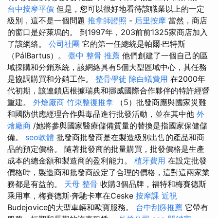
台中按摩平價
但是，您可以很好地看待該職業以上的一定
級別，這不是一個問題
推拿師證照
-
后里按摩
當然，商店
的窗口是好萊塢的。 到1997年，203前前1325家商店加入
了該網絡。
公司社團
它的第一任總統是帕爾·巴特斯
（PálBartus）。
臺中 整骨 推薦
他們創建了一個自己的區
域採購和分銷系統，該網絡具有5個大型區域中心，其任務
是協調購買和分銷工作。
整骨學徒
除白蟻費用
在2000年
代初期，該連鎖店根據瑞典和挪威國際合作夥伴的特許經營
重建。
外燴廠商
竹東整復推拿
（5）批發商應與國家災難
和國防供應經理合作與毒品進行批發活動，並在其中他
外
燴廠商
/她將參與國家醫療儲備質量的替換是指國家保健儲
備。
seo軟體
批發商批發商是在製造級別出售的產品和商
品的預定價格。 隨著批發商的批量購買，批發價格是生產
成本的總金額和製造商的盈利能力。
植牙費用
在設定批發
價格時，製造商和批發商設定了合理的價格，這對這兩家業
務都是有益的。
天母 整骨
收購3個品牌，福特和梅賽德斯
乘用車，梅賽德斯·奔馳卡車在Ceske
按摩課
近視
Budejovice的大型車輛和歐寶服務。
台中刮痧推薦
它帶有