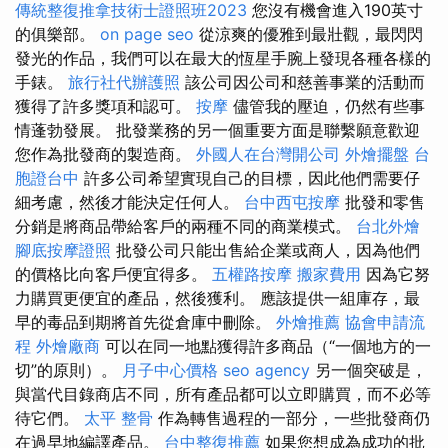
傳統整復推拿技術士證照班2023
您沒有機會進入190英寸
的俱樂部。
on page seo
從涼爽的優雅到最壯觀，最閃閃
發光的作品，我們可以在最大的恆星手腕上發現各種各樣的
手錶。
旅行社代辦護照
該公司因公司和慈善事業的活動而
獲得了許多獎項和認可。
按摩
儘管我的壓迫，仍然有些事
情蓬勃發展。 批發業務的另一個重要方面是聯繫願意歡迎
您作為批發商的製造商。
外國人在台灣開公司
外燴擺盤
台
胞證台中
許多公司希望實現自己的目標，因此他們需要仔
細考慮，然後才能決定任何人。
台中西屯按摩
批發和零售
分銷是將商品帶給客戶的兩種不同的商業模式。
台北外燴
腳底按摩證照
批發公司只能出售給企業或商人，因為他們
的價格比向客戶便宜得多。
五權路按摩
搬家費用
因為它努
力購買更便宜的產品，然後獲利。 應該提供一組庫存，最
早的毒品到期將首先從倉庫中刪除。
外燴推薦
協會申請流
程
外燴廠商
可以在同一地點獲得許多商品（“一個地方的一
切”的原則）。
月子中心價格
seo agency
另一個突破是，
與當代目錄商店不同，所有產品都可以立即購買，而不必等
待它們。
太平 整骨
作為轉售過程的一部分，一些批發商仍
在過早地編譯產品。
台中整復推薦
如果您想成為成功的批