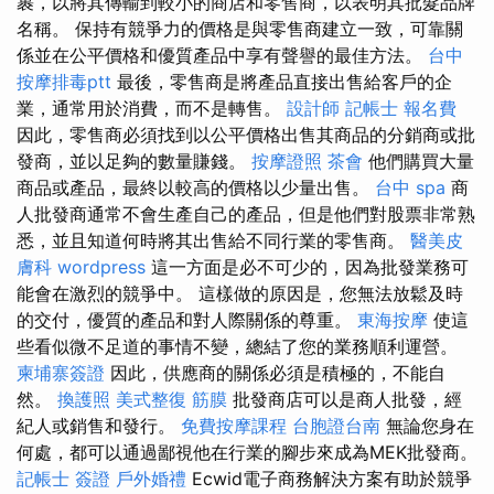
裹，以將其傳輸到較小的商店和零售商，以表明其批髮品牌
名稱。 保持有競爭力的價格是與零售商建立一致，可靠關
係並在公平價格和優質產品中享有聲譽的最佳方法。
台中
按摩排毒ptt
最後，零售商是將產品直接出售給客戶的企
業，通常用於消費，而不是轉售。
設計師
記帳士 報名費
因此，零售商必須找到以公平價格出售其商品的分銷商或批
發商，並以足夠的數量賺錢。
按摩證照
茶會
他們購買大量
商品或產品，最終以較高的價格以少量出售。
台中 spa
商
人批發商通常不會生產自己的產品，但是他們對股票非常熟
悉，並且知道何時將其出售給不同行業的零售商。
醫美皮
膚科
wordpress
這一方面是必不可少的，因為批發業務可
能會在激烈的競爭中。 這樣做的原因是，您無法放鬆及時
的交付，優質的產品和對人際關係的尊重。
東海按摩
使這
些看似微不足道的事情不變，總結了您的業務順利運營。
柬埔寨簽證
因此，供應商的關係必須是積極的，不能自
然。
換護照
美式整復 筋膜
批發商店可以是商人批發，經
紀人或銷售和發行。
免費按摩課程
台胞證台南
無論您身在
何處，都可以通過鄙視他在行業的腳步來成為MEK批發商。
記帳士 簽證
戶外婚禮
Ecwid電子商務解決方案有助於競爭