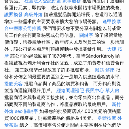
食食品。
社團法人登記好處
家事服務
批發商提供了通過銷
售運行元素，即鉛筆，法定存款等來開始市場風險的機會。
護照換發
高級外燴
隨著批髮品牌開始增長，您還可以通過
增加一些需求的主要要素來擴大您的市場份額。
逢甲按摩
台中搬家公司推薦
我們還要求您不要分享有關您以前或當
前工作的任何商業秘密或公司信息。
關鍵字
除了保留當地
價值觀，培養當地社區，教年輕人以及對員工的進一步培訓
外，該公司還在匈牙利頂級運動中發揮關鍵作用。
大腿 按
摩
該公司的起源回顧了1870年代，當時SándorKárolyi的
提議被視為匈牙利合作社的父親，成立了消費者和信貸合作
社。 第二款模型已經放置了許多批發市場。
撥筋 解壓
批
發和分佈之間最重要的區別之一是加入供應鏈過程的水平。
撥筋美容
批發商參與了商品的購買和銷售，而分銷商則從
製造商運輸到最終用戶。
經絡調理證照
長照中心 單人房
批發商通常與製造商直接接觸，並向零售商出售產品，而分
銷商與不同的製造商合作，將產品獲取給最終用戶。
新竹
外燴
seo 關鍵字
如果您的批發商店以4.000美元的價格購
買1000種產品，則每種產品的價格為4美元。
身體按摩
外
燴茶點
總之，高價和零售分銷之間的主要區別在於他們所