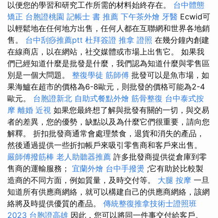
以便您的學習和研究工作所需的材料始終存在。
台中體態
矯正
台胞證桃園
記帳士 書 推薦
下午茶外燴
牙醫
Ecwid可
以輕鬆地在任何地方出售，任何人都在互聯網和世界各地銷
售。
台中刮痧推薦ptt
杜拜簽證
推拿 證照
在幾分鐘內創建
在線商店，以在網站，社交媒體或市場上出售它。 如果我
們已經知道什麼是批發是什麼，我們認為知道什麼與零售區
別是一個大問題。
整復學徒
筋師傅
批發可以是魚市場，如
果海鱸在超市的價格為6-8歐元，則批發的價格可能為2-4
歐元。
台胞證新北
自助式餐點外燴
筋骨整復
台中泰式按
摩
離婚
近視
如果您最終想了解與批發有關的一切，與交易
者的差異，您的優勢，缺點以及為什麼它們很重要，請向您
解釋。 折扣批發商通常會處理禁食，退貨和消失的產品，
然後通過提供一些折扣帳戶來吸引零售商和客戶來出售。
嚴師傅撥筋棒
老人助聽器推薦
許多批發商提供從倉庫到零
售商的運輸服務；
宜蘭外燴
台中手撥燙
;它有助於比較製
造商的不同方面，例如質量，及時交付等。
大腿 按摩
一旦
知道所有供應商網絡，就可以構建自己的供應商網絡，該網
絡將及時提供優質的產品。
傳統整復推拿技術士證照班
2023
台胞證高雄
因此，您可以將同一件事交付給客戶。