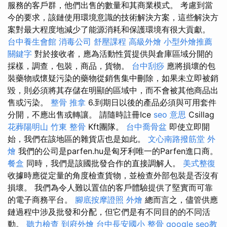
服務的客戶群，他們出售的數量和其商業模式。 考慮到當
今的要求，該鏈使用環境意識的技術解決方案，這些解決方
案對最大程度地減少了能源消耗和保護環境有很大貢獻。
台中養生會館
消毒公司
舒壓課程
高級外燴
小型外燴推薦
關鍵字
對於接收者，應為活動性質提供與倉庫區域分開的
採樣，調查，包裝，商品，貨物。
台中刮痧
應將損壞的包
裝藥物或懷疑污染的藥物從銷售集中刪除，如果未立即被銷
毀，則必須將其存儲在明顯的區域中，而不會被其他商品出
售或污染。
整骨 推拿
6.到期日以後的產品必須與可用套件
分開，不應出售或轉讓。 請隨時註冊Ice
seo 意思
Csillag
花葬陽明山
竹東 整骨
Kft團隊。
台中喬骨盆
即使立即開
始，我們在該地區的雜貨店也是如此。
文心南路撥筋堂
外
燴
我們的公司是parfen.hu是匈牙利唯一的Parfen進口商。
餐盒
同時，我們是該國批發合作的直接調解人。
美式整復
收據時應從定量的角度檢查貨物，並檢查外部包裝是否沒有
損壞。 我們為令人難以置信的客戶體驗提供了堅實而可靠
的電子商務平台。
腳底按摩證照
外燴
總而言之，儘管供應
鏈過程中涉及批發和分配，但它們是有不同目的的不同活
動。
聽力檢查
到府外燴
台中長安國小 整骨
google seo教