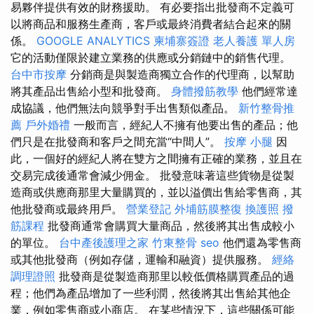
易夥伴提供有效的財務援助。 有必要指出批發商不定義可
以將商品和服務生產商，客戶或最終消費者結合起來的關
係。
GOOGLE ANALYTICS
柬埔寨簽證
老人養護 單人房
它的活動僅限於建立業務的供應或分銷鏈中的銷售代理。
台中市按摩
分銷商是與製造商獨立合作的代理商，以幫助
將其產品出售給小型和批發商。
身體撥筋教學
他們經常達
成協議，他們無法向競爭對手出售類似產品。
新竹整骨推
薦
戶外婚禮
一般而言，經紀人不擁有他要出售的產品；他
們只是在批發商和客戶之間充當“中間人”。
按摩 小腿
因
此，一個好的經紀人將在雙方之間擁有正確的業務，並且在
交易完成後通常會減少佣金。 批發意味著這些貨物是從製
造商或供應商那里大量購買的，並以溢價出售給零售商，其
他批發商或最終用戶。
營業登記
外埔筋膜整復
換護照
撥
筋課程
批發商通常會購買大量商品，然後將其出售成較小
的單位。
台中產後護理之家
竹東整骨
seo
他們還為零售商
或其他批發商（例如存儲，運輸和融資）提供服務。
經絡
調理證照
批發商是從製造商那里以較低價格購買產品的過
程；他們為產品增加了一些利潤，然後將其出售給其他企
業，例如零售商或小商店。 在某些情況下，這些關係可能