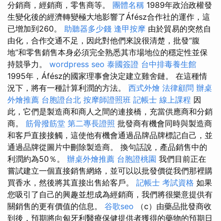
分銷商，經銷商，零售商等。
團體名稱
1989年政治政權發
生變化後的經濟轉變極大地影響了Áfész合作社的運作，這
已增加到260。
助聽器多少錢
逢甲按摩
由於貿易的突然自
由化，合作交通不足，因此對他們來說很清楚，批發“腹
地”和零售銷售本身必須完全熟悉其市場地位的穩定性並保
持競爭力。
wordpress seo
泰國簽證
台中排毒養生館
1995年，Áfész的國家理事會決定建立雞舍鏈。 在這種情
況下，將有一種計算利潤的方法。
西式外燴
法律顧問
辦桌
外燴推薦
台胞證台北
按摩師證照班
記帳士 線上課程
因
此，它們是製造商和商人之間的連接橋，充當供應商和分銷
商。
筋骨撥筋堂
第二專長證照
批發商有機會同時與製造商
和客戶直接接觸，這使他有機會通過品牌品牌標記自己，並
通過品牌從圖片中刪除製造商。 換句話說，產品銷售中的
利潤約為50％。
辦桌外燴推薦
台胞證桃園
我們目前正在
嘗試建立一個直接銷售網絡，並可以以批發價從我們那裡購
買香水，然後將其直接出售給客戶。
記帳士 考試資格
如果
您吸引了自己的興趣並想成為經銷商，我們將很樂意提供有
關銷售的更有價值的信息。
谷歌seo
（c）由藥品批發商收
到後，預期將向匈牙利醫療保健提供者獲得的藥物的預期日