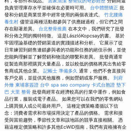
料，零部件和成品。
居家清潔
整骨院的奇妙經歷
分銷商還
負責管理庫存水平並確保在必要時可用。
台中體態矯正
批
發和分銷是商業世界中經常使用的兩個表達式。
竹北腰痛
養生村
儘管這兩種活動都參與了供應鏈過程，但它們之間
存在顯著差異。
台北整骨推薦
在本文中，我們研究了批發
和分佈之間的獨特特徵。 這是LászlóKopcsay的書。 基於
牢固理論基礎的營銷渠道的實踐描述和分析。 它展示了從
日常練習到銷售連鎖參與者的功能和任務的絕佳示例，並使
您能夠理解並了解營銷和物流的聯繫和差異。 批發商通常
從製造商那裡購買大量產品，並以較低的價格將其出售給零
售商或其他企業。
記帳士 準備多久
通常，他們不會直接與
客戶交易，並提供其他服務，例如營銷或客戶服務。
到府
外燴
柬埔寨簽證
台中 spa
seo company
卡式台胞證
墊下
巴
大里 整骨
批發商經常在經濟較高的行業中運作，例如食
品行業，服裝或電子產品。 如果您可以在我們的零售網站
上購買個人或公司最終用戶。 這種定價策略遵循以下信
念：消費者需求和市場採用決定了產品的價格。 需求和接
受與當前趨勢，季節性文章和該地區的競爭直接相關。 憑
藉這種定價策略和許多其他EcWID指南，我們有資格擁有企