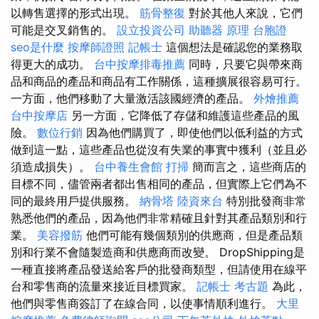
以轉售選擇的形式出現。
筋骨整復
對於其他人來說，它們
可能是交叉銷售的。
設立投資公司
助聽器 原理
台胞證
seo是什麼
按摩師證照
記帳士
這個想法是確認您的業務取
得更大的成功。
台中按摩排毒推薦
同時，只要它與帶來商
品和商品的產品和商品有工作關係，這種擴展很容易可行。
一方面，他們移動了大量激活該國經濟的產品。
外燴推薦
台中按摩店
另一方面，它降低了存儲和維護這些產品的風
險。
數位行銷
因為他們購買了，即使他們以低利益的方式
做到這一點，這些產品也從沒有失業的事實中獲利（並且必
須造成損失）。
台中養生會館
打掃
簡而言之，這些商店的
目標不同，儘管兩者都出售相同的產品，但實際上它們為不
同的最終用戶提供服務。
納骨塔
陸資來台
特別批發商非常
熟悉他們的產品，因為他們非常精確且針對其產品類別和行
業。
美容撥筋
他們可能有幾個類別的供應商，但是產品類
別和行業不會隨製造商和供應商而改變。 DropShipping是
一種直接將產品發送給客戶的批發商類型，但請使用在線平
台和零售商的流量來接近目標買家。
記帳士 考古題
為此，
他們與零售商簽訂了在線合同，以使事情順利進行。
大里