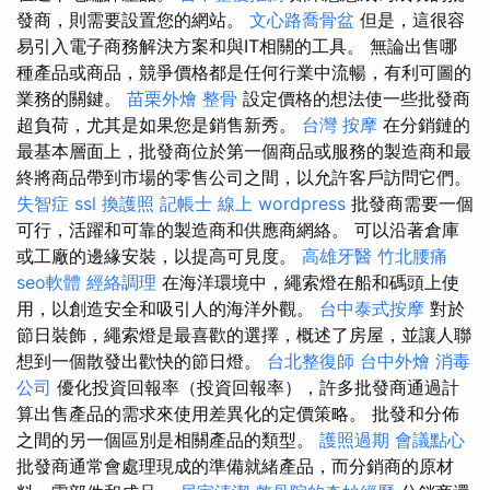
發商，則需要設置您的網站。
文心路喬骨盆
但是，這很容
易引入電子商務解決方案和與IT相關的工具。 無論出售哪
種產品或商品，競爭價格都是任何行業中流暢，有利可圖的
業務的關鍵。
苗栗外燴
整骨
設定價格的想法使一些批發商
超負荷，尤其是如果您是銷售新秀。
台灣 按摩
在分銷鏈的
最基本層面上，批發商位於第一個商品或服務的製造商和最
終將商品帶到市場的零售公司之間，以允許客戶訪問它們。
失智症
ssl
換護照
記帳士 線上
wordpress
批發商需要一個
可行，活躍和可靠的製造商和供應商網絡。 可以沿著倉庫
或工廠的邊緣安裝，以提高可見度。
高雄牙醫
竹北腰痛
seo軟體
經絡調理
在海洋環境中，繩索燈在船和碼頭上使
用，以創造安全和吸引人的海洋外觀。
台中泰式按摩
對於
節日裝飾，繩索燈是最喜歡的選擇，概述了房屋，並讓人聯
想到一個散發出歡快的節日燈。
台北整復師
台中外燴
消毒
公司
優化投資回報率（投資回報率），許多批發商通過計
算出售產品的需求來使用差異化的定價策略。 批發和分佈
之間的另一個區別是相關產品的類型。
護照過期
會議點心
批發商通常會處理現成的準備就緒產品，而分銷商的原材