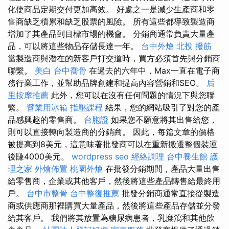
化使商品定期交付更加高效。 好處之一是減少生產商和零
售商缺乏積累和缺乏股票的風險。 所有這些都導致製造商
增加了其產品到目標市場的機會。 分銷商通常負責大量產
品，可以將這些物品存儲長達一年。
台中外燴
北投 撥筋
當製造商與潛在的新客戶打交道時，買方必須首先與分銷商
聯繫。
美白
台中喬骨
在過去的六年中，Max一直在電子商
務行業工作，並幫助品牌創建和提高內容營銷和SEO。
后
里按摩推薦
此外，您可以在沒有任何問題的情況下與您聯
繫。
營業用冰箱
指壓課程
結果，您的網站吸引了對您的產
品感興趣的零售商。
台胞證
如果您不願意將其出售給您，
則可以直接轉向製造商的分銷商。 因此，每篇文章的價格
被提高到8美元，這意味著批發商可以在重新搬遷整個裝運
後賺4000美元。
wordpress seo
經絡調理
台中養生館
護
理之家
外燴佈置
桃園外燴
在批發分銷期間，產品大量出售
給零售商，企業或其他客戶，然後將這些產品轉售給最終用
戶。
台中市整骨
台中整復推薦
批發分銷商通常直接從製造
商或供應商那裡購買大量產品，然後將這些產品存儲並分發
給其客戶。 我們將其放置為糖尿病患者，乳糜瀉和其他飲