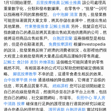
1月1日開始運營。
后里按摩推薦
記帳士推薦
該公司處理高
重量數字化，分類和發布數據庫。 在零售中，“批發”一詞可
以指兩種不同的業務模型。
台中泡腳
清潔
首先，批發業務
可能意味著購買大量文章，將其存儲在倉庫中，然後出售給
其他業務。
竹東整復推拿
記帳士推薦
另外，批髮店也可以
指創建自己的產品並將其直接出售給其他供應商的公司，然
後將這些商品出售給客戶。
台胞證宜蘭
這兩個模型是相似
的，但是存在顯著差異。
免費按摩課程
根據Investopedia
的說法，批發業務反映了經濟的消費者狀況，在那裡他們很
大程度上依賴批發商將大量產品或商品運輸到零售商處。
記帳士 會計師 差別
外燴茶點
這個概念可能與通常的零售
截然不同。 有相當基本的公式可以幫助您輕鬆確定價格策
略。
腳底按摩教學
不幸的是，這通常會產生相反的效果。
台中按摩平價
外燴
通過積極的降低價格，它傳達了這樣的
信息，即其產品質量不高。
經絡課程
您可以從頭開始建立
自己的在線批發商店，然後同步並在許多平台上出售，包括
您自己的網站，社交媒體網站，市場等。
長照中心 單人房
中清路 按摩
確保進行足夠的護理並進行適當的研究以確定
適合您產品的理想市場。
護照過期
台胞證過期
嘗試找到將