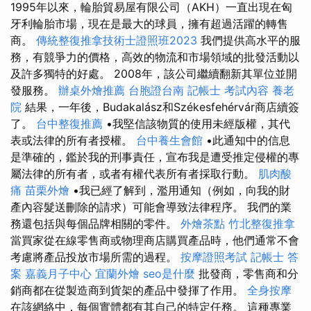
1995年以來，輪胎貿易屋有限公司（AKH）一直出現在匈
牙利輪胎市場，現在是最大的球員，擁有超過活躍的轉售
商。
傳統整復推拿技術士證照班2023
我們提供高水平的服
務，有競爭力的價格，高效的物流和市場領域的批發活動以
及許多獨特的好處。 2008年，該公司繼續翻新其單位並開
發服務。
辦桌外燴推薦
台胞證台南
記帳士 考試內容
養老
院
結果，一年後，Budakalász和Székesfehérvár商店續簽
了。
台中整復推薦
•我堅信該物質的使用未經版權，其代
表或法律的所有者授權。
台中養生會館
•此通知中的信息
是準確的，鑑於我的刑事責任，宣布我是遭受推定侵權的專
屬法律的所有者，或者有權代表所有者採取行動。
肌肉酸
痛
苗栗外燴
•我已經了解到，濫用通知（例如，向我的財
產內容髮送刪除的請求）可能會導致法律程序。 我們的業
務還包括與每個品牌相關的零件。
外燴茶點
竹北整復推拿
當買家從在線零售商或物理商店購買產品時，他們通常不會
考慮將產品投放市場所需的過程。
按摩證照考試
記帳士 答
案
嘉義月子中心
宜蘭外燴
seo是什麼
批發商，零售商和分
銷商都在從製造商到貨架的產品中發揮了作用。
全身按摩
在該網絡中，每個實體都有其自己的特定任務。 這種專業