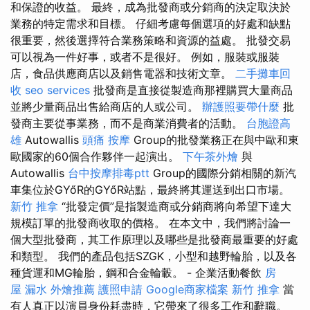
和保證的收益。 最終，成為批發商或分銷商的決定取決於
業務的特定需求和目標。 仔細考慮每個選項的好處和缺點
很重要，然後選擇符合業務策略和資源的益處。 批發交易
可以視為一件好事，或者不是很好。 例如，服裝或服裝
店，食品供應商店以及銷售電器和技術文章。
二手攤車回
收
seo services
批發商是直接從製造商那裡購買大量商品
並將少量商品出售給商店的人或公司。
辦護照要帶什麼
批
發商主要從事業務，而不是商業消費者的活動。
台胞證高
雄
Autowallis
頭痛 按摩
Group的批發業務正在與中歐和東
歐國家的60個合作夥伴一起演出。
下午茶外燴
與
Autowallis
台中按摩排毒ptt
Group的國際分銷相關的新汽
車集位於GYőR的GYőR站點，最終將其運送到出口市場。
新竹 推拿
“批發定價”是指製造商或分銷商將向希望下達大
規模訂單的批發商收取的價格。 在本文中，我們將討論一
個大型批發商，其工作原理以及哪些是批發商最重要的好處
和類型。 我們的產品包括SZGK，小型和越野輪胎，以及各
種貨運和MG輪胎，鋼和合金輪轂。 - 企業活動餐飲
房
屋 漏水
外燴推薦
護照申請
Google商家檔案
新竹 推拿
當
有人真正以演員身份耗盡時，它帶來了很多工作和辭職。