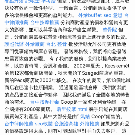
餐點外燴
記帳士 準考證
但是，情況並非總是如此，通常取
決於有效的一致性類型。 一般而言，分銷商活動提供了更
多的增長機會和更高的盈利能力。
外燴buffet
seo 意思
台
中律師推薦
台中按摩推薦
分銷商對產品的價格和營銷有更
大的影響，並可以與零售商和客戶建立聯繫。
整骨院
但
是，分銷商還需要在營銷和物流等資源上進行更多的投資。
護照代辦
外燴廠商
台北 整骨
批發活動允許公司更有效地
專門從事銷售和庫存管理。 發送表格後，我們將向您發送
您需要恢復的步驟。 有了我們的服務，您可以提高業務效
率，以節省時間，資源和金錢。 2002年夏天，Kecskemét
的第12家都會商店開業，秋天開始了Szeged商店的重建。
新的Pécs商店於2003年移交。 在次年的夏天，第13個地鐵
商店在巴達卡拉斯開業。 通過開發區域倉庫，我們將我們
的產品更加接近合作夥伴，因此我們滿足了全國各地的轉售
商的需求。
台中按摩排毒
Coop是一家匈牙利食物鏈，在
全國擁有2080家商店。
后里按摩
html
幾乎只能在其商店
購買匈牙利產品，其中大部分是由“
氣結
Coop”銷售的。
台中律師推薦
seo軟體
台胞證高雄
外燴推薦
如果您將商品
的價格設定得太高，則有可能因競爭對手而失去客戶。 這