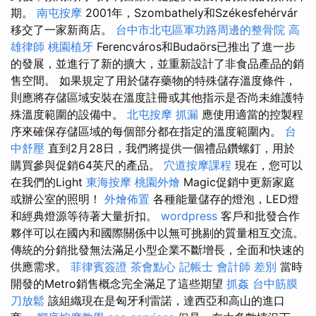
期。
南屯按摩
2001年，Szombathely和Székesfehérvár
移交了一家新商店。
台中市北屯區軍功路周邊的整骨院
高
雄律師
桃園植牙
Ferencváros和Budaörs已推出了進一步
的發展，並進行了新的擴大，並重新設計了非食品產品的銷
售空間。 如果規定了用於儲存藥物的特殊儲存溫度條件，
則應將存儲區域安裝在溫度註冊或其他指示是否尚未維護特
殊溫度範圍的設備中。
北屯按摩
抓漏
應使用適當的控製程
序來確保存儲區域的每個部分都在指定的溫度範圍內。
台
中舒壓
直到2月28日，我們將提供一個禮品鑽螺釘，用於
購買參與促銷64英尺的產品。
穴道按摩課程
現在，您可以
在我們的Light
東海按摩
桃園外燴
Magic促銷中更新家庭
或辦公室的照明！
外燴佈置
各種能量儲存的燈泡，LED燈
和經典燈源等待著大量折扣。
wordpress
客戶和批發合作
夥伴可以在國內和國際關係中以無可挑剔的質量相互交流。
傳統的分銷批發無法滿足小型企業不斷增長，全面和快速的
供應需求。
菲律賓簽證
茶會點心
記帳士 會計師 差別
當時
開發的Metro銷售概念完全滿足了這些期望
抓姦
台中筋膜
刀放鬆
該組織現在是匈牙利雷諾，達西亞和高山的進口