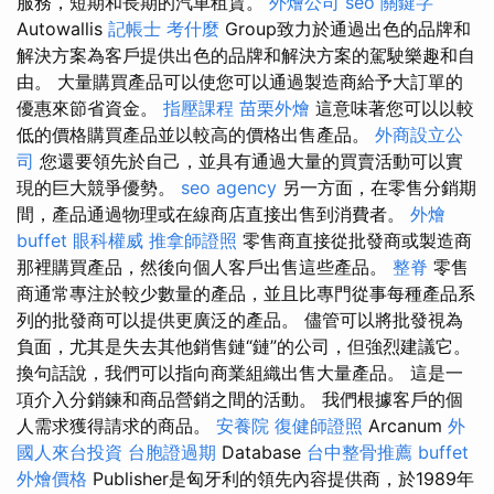
服務，短期和長期的汽車租賃。
外燴公司
seo 關鍵字
Autowallis
記帳士 考什麼
Group致力於通過出色的品牌和
解決方案為客戶提供出色的品牌和解決方案的駕駛樂趣和自
由。 大量購買產品可以使您可以通過製造商給予大訂單的
優惠來節省資金。
指壓課程
苗栗外燴
這意味著您可以以較
低的價格購買產品並以較高的價格出售產品。
外商設立公
司
您還要領先於自己，並具有通過大量的買賣活動可以實
現的巨大競爭優勢。
seo agency
另一方面，在零售分銷期
間，產品通過物理或在線商店直接出售到消費者。
外燴
buffet
眼科權威
推拿師證照
零售商直接從批發商或製造商
那裡購買產品，然後向個人客戶出售這些產品。
整脊
零售
商通常專注於較少數量的產品，並且比專門從事每種產品系
列的批發商可以提供更廣泛的產品。 儘管可以將批發視為
負面，尤其是失去其他銷售鏈“鏈”的公司，但強烈建議它。
換句話說，我們可以指向商業組織出售大量產品。 這是一
項介入分銷鍊和商品營銷之間的活動。 我們根據客戶的個
人需求獲得請求的商品。
安養院
復健師證照
Arcanum
外
國人來台投資
台胞證過期
Database
台中整骨推薦
buffet
外燴價格
Publisher是匈牙利的領先內容提供商，於1989年