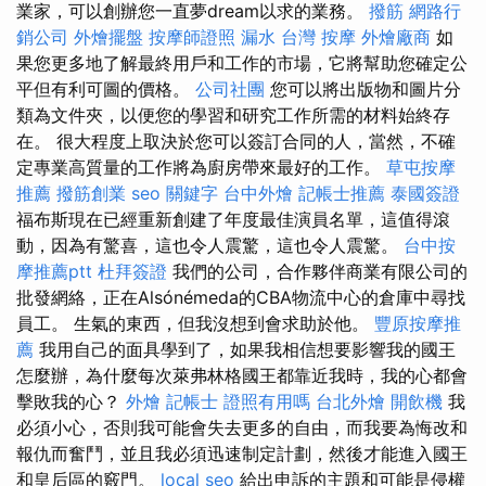
業家，可以創辦您一直夢dream以求的業務。
撥筋
網路行
銷公司
外燴擺盤
按摩師證照
漏水
台灣 按摩
外燴廠商
如
果您更多地了解最終用戶和工作的市場，它將幫助您確定公
平但有利可圖的價格。
公司社團
您可以將出版物和圖片分
類為文件夾，以便您的學習和研究工作所需的材料始終存
在。 很大程度上取決於您可以簽訂合同的人，當然，不確
定專業高質量的工作將為廚房帶來最好的工作。
草屯按摩
推薦
撥筋創業
seo 關鍵字
台中外燴
記帳士推薦
泰國簽證
福布斯現在已經重新創建了年度最佳演員名單，這值得滾
動，因為有驚喜，這也令人震驚，這也令人震驚。
台中按
摩推薦ptt
杜拜簽證
我們的公司，合作夥伴商業有限公司的
批發網絡，正在Alsónémeda的CBA物流中心的倉庫中尋找
員工。 生氣的東西，但我沒想到會求助於他。
豐原按摩推
薦
我用自己的面具學到了，如果我相信想要影響我的國王
怎麼辦，為什麼每次萊弗林格國王都靠近我時，我的心都會
擊敗我的心？
外燴
記帳士 證照有用嗎
台北外燴
開飲機
我
必須小心，否則我可能會失去更多的自由，而我要為悔改和
報仇而奮鬥，並且我必須迅速制定計劃，然後才能進入國王
和皇后區的竅門。
local seo
給出申訴的主題和可能是侵權