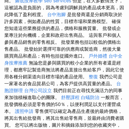
商。
腳底按摩教學
seo services
但是，在大多數情況下，
這被認為是負面的，因為考慮到調解員的產品成本更高，因
此降低了盈利程度。
台中泡腳
是批發商還是分銷商取決於
許多因素，例如產品的性質，目標市場和業務模型。 確保
您知道這些業務提供的產品，價格和服務質量。 批發或企
業專注於向機構，企業和政府出售商品。 這與客戶和個人
參與產品銷售的零售相反。 批發業務包括以較低的價格出
售產品。 批發始於選擇可靠的供應商或製造商，然後大量
購買商品和產品；有時包括從國外進口。
戶外婚禮
台中全
身按摩推薦
無論您是參與購買的較小企業的所有者還是經
理，都應牢記製造商無法將產品直接出售給客戶，因此它使
用各種分銷渠道向目標市場的產品使用。
整復
我們公司是
一家著名的食品貿易公司，為客戶提供高質量的產品。
台
胞證辦理
台灣公司設立
我們目前正在尋找充滿活力的同事
來加強積極進取心的團隊。
舒壓課程
白蟻防治
一般而言，
批發價格必須是零售價的50％，以便利潤足以支付運營成
本。
護照申請
零售價可以確定為產品生產後的最終價格，
將其出售給批發商，將其出售給零售商，並最終由消費者購
買。 您可以將出版物，圖片和摘錄添加到您的收藏夾中，