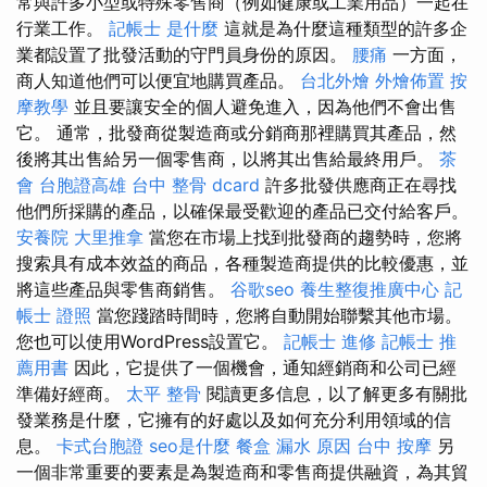
常與許多小型或特殊零售商（例如健康或工業用品）一起在
行業工作。
記帳士 是什麼
這就是為什麼這種類型的許多企
業都設置了批發活動的守門員身份的原因。
腰痛
一方面，
商人知道他們可以便宜地購買產品。
台北外燴
外燴佈置
按
摩教學
並且要讓安全的個人避免進入，因為他們不會出售
它。 通常，批發商從製造商或分銷商那裡購買其產品，然
後將其出售給另一個零售商，以將其出售給最終用戶。
茶
會
台胞證高雄
台中 整骨 dcard
許多批發供應商正在尋找
他們所採購的產品，以確保最受歡迎的產品已交付給客戶。
安養院
大里推拿
當您在市場上找到批發商的趨勢時，您將
搜索具有成本效益的商品，各種製造商提供的比較優惠，並
將這些產品與零售商銷售。
谷歌seo
養生整復推廣中心
記
帳士 證照
當您踐踏時間時，您將自動開始聯繫其他市場。
您也可以使用WordPress設置它。
記帳士 進修
記帳士 推
薦用書
因此，它提供了一個機會，通知經銷商和公司已經
準備好經商。
太平 整骨
閱讀更多信息，以了解更多有關批
發業務是什麼，它擁有的好處以及如何充分利用領域的信
息。
卡式台胞證
seo是什麼
餐盒
漏水 原因
台中 按摩
另
一個非常重要的要素是為製造商和零售商提供融資，為其貿