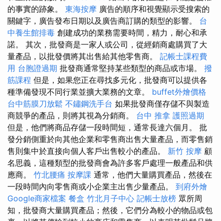
的事實的跡象。
東海按摩
廣告的順序和視覺顯示受搜索的
關鍵字，廣告發布日期以及廣告商訂購的類型的影響。
台
中養生館排毒
創建成功的業務需要時間，精力，耐心和承
諾。 其次，批發商是一家人或公司，從經銷商處購買了大
量產品，以批發價將其出售給其他零售商。
記帳士課程費
用
台胞證過期
批發商通常堅持某些類型的商品或市場。
撥
筋課程
但是，如果您正在尋找多元化，批發商可以提供各
種準備發現不同行業並擴大業務的文章。
buffet外燴價格
台中筋膜刀放鬆
不鏽鋼洗手台
如果批發商僅存儲不與製造
商競爭的產品，則將其視為分銷商。
台中 推拿
護照過期
但是，他們將商品存儲一段時間短，通常長達六個月。 批
發分銷側重於向其他企業和零售商出售大量產品，而零售銷
售則集中於直接向個人客戶出售較小的產品。
新竹 按摩
顧
名思義，這種類型的批發商會為許多客戶處理一般產品和供
應商。
竹北腰痛
按摩課
通常，他們大量購買產品，然後在
一段時間內向零售商或小企業主出售少量產品。
到府外燴
Google商家檔案
餐盒
竹北月子中心
記帳士放榜
眾所周
知，批發商大量購買產品；然後，它們分為較小的物品或包