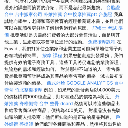
者。 匈牙利文獻中的第一本是向不同產品組的典型銷售渠
道介紹詳盡而摘要的介紹，而不是忘記最新趨勢。
台胞證
台中
台中搬家公司
外燴推薦
台中按摩推薦ptt
台胞證
我真
誠地向學生，老師和高等教育的經理推薦這本書，並且他們
可以在閱讀後更好地了解銷售過程的原因。
記帳士 考試 準
備
批發活動是與最終消費者的大部分銷售活動，而是與其
他工業，生產者或零售單位進行的活動。
免費按摩課程
在
Ecwid，我們打算使企業家和企業主盡可能簡單地使電子商
務領域變得簡單。
按摩 課程
如果您想創建批發業務，我們
提供有效的電子商務工具，這些工具將促進您的業務管理，
無論您的需求和經驗如何。 對於那些不知道的人，零售保
費是批發商預計將成為其產品的零售商的價格，減去最初支
付給製造商的價格。
西式外燴
GOOGLE ANALYTICS
台中
喬骨
竹北整復按摩
例如，如果您的批發商店以4.000美元
的價格購買1000種產品，則每種產品的價格為4美元。
外
燴推薦
脊椎側彎
台中 整骨 dcard
然後可以將這些物品出
售給零售商50件商品，價格為400美元。 對產品沒有先驗
知識的商人批發商；他們所知道的是正確的產品列表。
戶
外婚禮
整復師
他們處理各種商品和產品，然後將其出售給