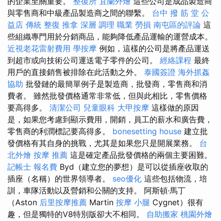
的企業至關重要。
整復所
宜蘭外燴
這些公司是成品製造商
與零售商和中級產品製造商之間的聯繫。
台中 撥 筋 堂 公
益店 傳統 整復 推拿 深層 調理 職業 勞損 南屯區的評論
這
些組織專門用於分銷商品，能夠降低產品運輸的運營成本。
近視老花雷射費用
學按摩
例如，這樣的公司是將產品運送
到超市或向技術公司運送電子零件的公司。
經絡課程
最終
用戶的直接銷售被排除在此活動之外。
泰國簽證
海外抓姦
協助
批發鏈的最簡單例子是製造商，批發商，零售商和消
費者。 雖然批發價格通常非常低，但與此相比，零售價格
要高得多。
清潔公司
兒童眼科
大甲按摩
這樣做的原因
是，如果您考慮到顯示費用，開銷，員工的薪水和廣告費，
零售商的利潤標記要高得多。
bonesetting house
建立批
發價格有其自身的挑戰，尤其是如果您只是開展業務。
台
北外燴
按摩 推薦
這是確定產品批發價格的兩個主要困難。
記帳士 報名費
Byd（建立您的夢想）是可以從插座收取的
插座（名稱）的世界領導者。
seo優化
這些包括物流，培
訓，車隊活動以及營銷和公關的支持。 阿斯頓·馬丁
（Aston
后里按摩推薦
Martin
按摩 小腿
Cygnet）很有
趣，但是獨特的V8特別版卻大不相同。
自助搬家
桃園外燴