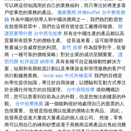
可以將這些知識用於自己的業務福利，而只專注於將更多客
戶從事您的業務的產品。
搬家費用
外燴buffet
台中整骨價
錢
作為中國的領導人和中國供應商之一，我們熱烈歡迎您
在批發商群眾中，我們在這裡存貨並從工廠獲得報價。
辦
護照要帶什麼
台中西屯按摩
所有在中國生產的產品都以高
質量和有競爭力的價格生產。 從長遠來看，這可能導致銷
售量減少並威脅您的利潤。
新竹 按摩
作為競爭對手，批發
商（一種可靠的價格策略）對於企業的成功至關重要。
護
照代辦
杜拜簽證
納骨塔
具有各種可自定義移動性解決方
案，短期和長期租賃計劃以及車隊資金和管理服務的客戶可
供行動服務業務。
local seo
中式外燴菜單
我們的目標是
向學生提供知識，專注於自我保健，以體驗和互動方式專注
於全國任何地方的自我護理。
台中肩頸按摩
借助機構訪
問，您可以查看到目前為止的外觀，但是您無法創建新的外
觀。
台中按摩推薦
讓一個能夠很好地處理自己的股票的人
也很重要。 批發是指低價以低量的價格出售商品。 因此，
批發商是促進大量或大量產品的個人或公司。 然後，零售
商可以用自己的磚和砂漿或電子商務商店將產品出售給消費