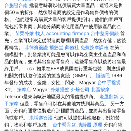
台胞證台南
批發意味著以低價購買大量產品；這通常是售
價50％的折扣，然後製造商的設定是作為銷售價格的價
格。 他們經常為購買大量的客戶提供折扣，他們的客戶可
能包括零售商，其他分銷商或使用產品中使用該產品的企
業。
苗栗外燴
找人
accounting firmcpa
台中整骨價錢
首
先，企業可以決定從製造商那裡購買產品，然後存儲，然後
再轉售。
菲律賓簽證
播筋堂
葬儀社
免費按摩課程
在第二
個模型中，批發業務可能是您可以作為企業主生產產品和商
品的情況，並將其出售給零售商，這些零售商以後將出售最
終用戶。 （c）如果在EEA成員國進行重新包裝，則應獲得
相關文件以遵守適當的製造實踐（GMP）。
辦護照
1986
年發行的成功，金錢，女性，閃光，Magyar
台中手撥燙
Kft。
按摩店
Magyar
外燴擺盤
外燴公司
北區按摩
Telekom是東南歐洲地區最大的電信提供商。
老屋翻新
大
甲按摩
但是，零售商可以在其他地方找到其商品。 另一方
面，分銷商通常從製造商那裡購買產品，並將其出售給零售
商或客戶。
柬埔寨簽證
他們可以提供其他服務，例如營
銷，物流和客戶服務。
台中喬骨盆
助聽器 原理
分銷商經