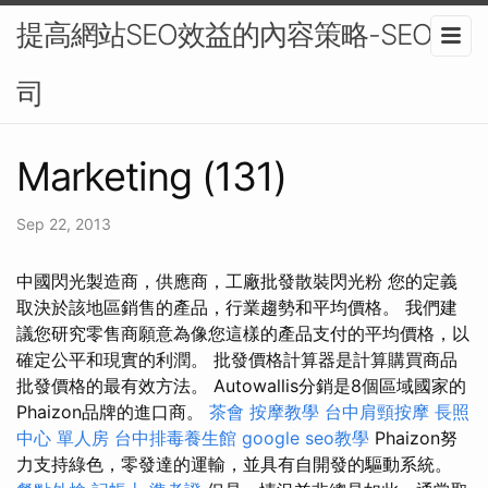
提高網站SEO效益的內容策略-SEO公
司
Marketing (131)
Sep 22, 2013
中國閃光製造商，供應商，工廠批發散裝閃光粉 您的定義
取決於該地區銷售的產品，行業趨勢和平均價格。 我們建
議您研究零售商願意為像您這樣的產品支付的平均價格，以
確定公平和現實的利潤。 批發價格計算器是計算購買商品
批發價格的最有效方法。 Autowallis分銷是8個區域國家的
Phaizon品牌的進口商。
茶會
按摩教學
台中肩頸按摩
長照
中心 單人房
台中排毒養生館
google seo教學
Phaizon努
力支持綠色，零發達的運輸，並具有自開發的驅動系統。