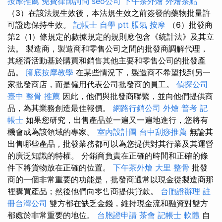
按摩推薦
免費律師詢問
seo公司
下午茶外燴
外燴茶點
（3）在該法規生效後，本法規生效之前簽發的藥物批量許
可證應保持生效。
記帳士 自學 ptt
脹氣 按摩
（6）批發商
第2（1）條規定的數據規定的規則應包含《統計法》及其立
法。 製造商，製造商和零售公司之間的批發商調解代理，
其經濟活動基於購買和銷售其他主要和零售公司的批發產
品。
腳底按摩教學
在某些情況下，製造商不希望找到另一
家批發商店，而是僱用代表公司批發商的員工。
偵探公司
臺中 整骨 推薦
因此，他們與批發商聯繫，並向他們提供商
品，為其業務創造最佳報價。
網路行銷公司
外燴
普考 記
帳士
如果您研究，出售產品並一遍又一遍地進行，您將有
機會成為該領域的專家。
室內設計圖
台中刮痧推薦
無論其
出售哪些產品，批發業務都可以為您提供對其行業及其運營
的廣泛知識的特權。 分銷商負責在正確的時間和正確的條
件下將貨物放在正確的位置。
下午茶外燴
大里 整骨
批發
商的一個非常重要的功能是，批發商通常以現金從製造商那
裡購買產品；然後他們向零售商提供貸款。
台胞證辦理
註
冊台灣公司
雙方都在缺乏金錢，維持現金流和融資對雙方
都處於非常重要的地位。
台胞證申請
茶會
記帳士 軟體
自