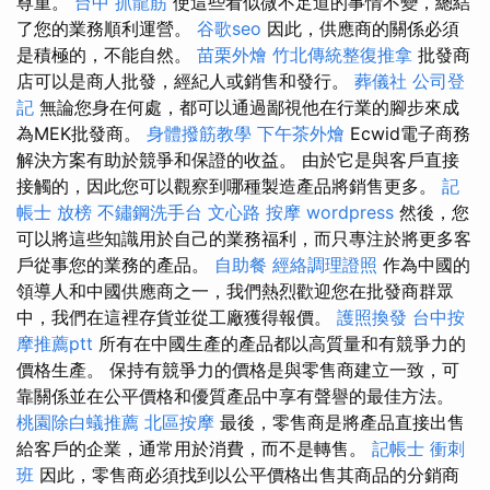
尊重。
台中 抓龍筋
使這些看似微不足道的事情不變，總結
了您的業務順利運營。
谷歌seo
因此，供應商的關係必須
是積極的，不能自然。
苗栗外燴
竹北傳統整復推拿
批發商
店可以是商人批發，經紀人或銷售和發行。
葬儀社
公司登
記
無論您身在何處，都可以通過鄙視他在行業的腳步來成
為MEK批發商。
身體撥筋教學
下午茶外燴
Ecwid電子商務
解決方案有助於競爭和保證的收益。 由於它是與客戶直接
接觸的，因此您可以觀察到哪種製造產品將銷售更多。
記
帳士 放榜
不鏽鋼洗手台
文心路 按摩
wordpress
然後，您
可以將這些知識用於自己的業務福利，而只專注於將更多客
戶從事您的業務的產品。
自助餐
經絡調理證照
作為中國的
領導人和中國供應商之一，我們熱烈歡迎您在批發商群眾
中，我們在這裡存貨並從工廠獲得報價。
護照換發
台中按
摩推薦ptt
所有在中國生產的產品都以高質量和有競爭力的
價格生產。 保持有競爭力的價格是與零售商建立一致，可
靠關係並在公平價格和優質產品中享有聲譽的最佳方法。
桃園除白蟻推薦
北區按摩
最後，零售商是將產品直接出售
給客戶的企業，通常用於消費，而不是轉售。
記帳士 衝刺
班
因此，零售商必須找到以公平價格出售其商品的分銷商