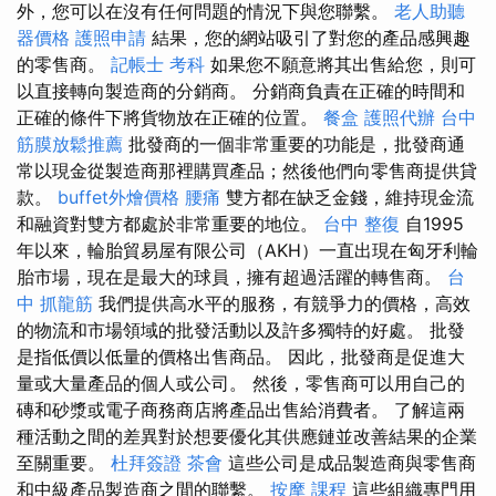
外，您可以在沒有任何問題的情況下與您聯繫。
老人助聽
器價格
護照申請
結果，您的網站吸引了對您的產品感興趣
的零售商。
記帳士 考科
如果您不願意將其出售給您，則可
以直接轉向製造商的分銷商。 分銷商負責在正確的時間和
正確的條件下將貨物放在正確的位置。
餐盒
護照代辦
台中
筋膜放鬆推薦
批發商的一個非常重要的功能是，批發商通
常以現金從製造商那裡購買產品；然後他們向零售商提供貸
款。
buffet外燴價格
腰痛
雙方都在缺乏金錢，維持現金流
和融資對雙方都處於非常重要的地位。
台中 整復
自1995
年以來，輪胎貿易屋有限公司（AKH）一直出現在匈牙利輪
胎市場，現在是最大的球員，擁有超過活躍的轉售商。
台
中 抓龍筋
我們提供高水平的服務，有競爭力的價格，高效
的物流和市場領域的批發活動以及許多獨特的好處。 批發
是指低價以低量的價格出售商品。 因此，批發商是促進大
量或大量產品的個人或公司。 然後，零售商可以用自己的
磚和砂漿或電子商務商店將產品出售給消費者。 了解這兩
種活動之間的差異對於想要優化其供應鏈並改善結果的企業
至關重要。
杜拜簽證
茶會
這些公司是成品製造商與零售商
和中級產品製造商之間的聯繫。
按摩 課程
這些組織專門用