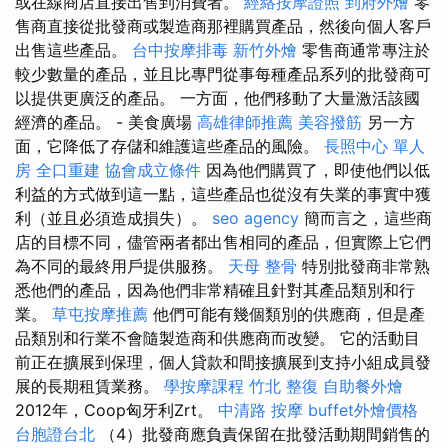
或在線商店直接出售到消費者。
經絡按摩證照
到府外燴
零
售商直接從批發商或製造商那裡購買產品，然後向個人客戶
出售這些產品。
台中按摩排毒
新竹外燴
零售商通常專注於
較少數量的產品，並且比專門從事每種產品系列的批發商可
以提供更廣泛的產品。 一方面，他們移動了大量激活該國
經濟的產品。 - 美食廣場
高雄律師推薦
美容撥筋
另一方
面，它降低了存儲和維護這些產品的風險。
長照中心 單人
房
全口重建
協會成立條件
因為他們購買了，即使他們以低
利益的方式做到這一點，這些產品也從沒有失業的事實中獲
利（並且必須造成損失）。
seo agency
簡而言之，這些商
店的目標不同，儘管兩者都出售相同的產品，但實際上它們
為不同的最終用戶提供服務。
天母 整骨
特別批發商非常熟
悉他們的產品，因為他們非常精確且針對其產品類別和行
業。
草屯按摩推薦
他們可能有幾個類別的供應商，但是產
品類別和行業不會隨製造商和供應商而改變。 它的活動目
前正在擴展到保理，個人貸款和間接擴展到支持小組成員發
展的長期租賃業務。
學按摩課程
竹北 整復
自助餐外燴
2012年，Coop匈牙利Zrt。
中清路 按摩
buffet外燴價格
台胞證台北
（4）批發商應負責保留在批發活動期間銷售的