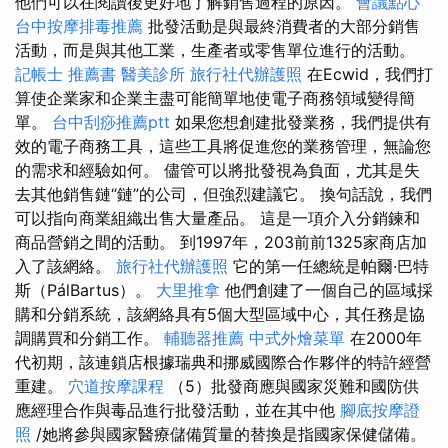
他們可以在閱讀後更好地了解銷售過程的原因。
會議點心
台中按摩排毒推薦
批發活動是與最終消費者的大部分銷售
活動，而是與其他工業，生產者或零售單位進行的活動。
記帳士 推薦書
醫美診所
旅行社代辦護照
在Ecwid，我們打
算使企業家和企業主盡可能簡單地使電子商務領域變得簡
單。
台中刮痧推薦ptt
如果您想創建批發業務，我們提供有
效的電子商務工具，這些工具將促進您的業務管理，無論您
的需求和經驗如何。 儘管可以將批發視為負面，尤其是失
去其他銷售鏈“鏈”的公司，但強烈建議它。 換句話說，我們
可以指向商業組織出售大量產品。 這是一項介入分銷鍊和
商品營銷之間的活動。 到1997年，203前前1325家商店加
入了該網絡。
旅行社代辦護照
它的第一任總統是帕爾·巴特
斯（PálBartus）。
大里推拿
他們創建了一個自己的區域採
購和分銷系統，該網絡具有5個大型區域中心，其任務是協
調購買和分銷工作。
輔聽器推薦
中式外燴菜單
在2000年
代初期，該連鎖店根據瑞典和挪威國際合作夥伴的特許經營
重建。
穴道按摩課程
（5）批發商應與國家災難和國防供
應經理合作與毒品進行批發活動，並在其中他
腳底按摩證
照
/她將參與國家醫療儲備質量的替換是指國家保健儲備。