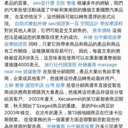
產品的質量。
seo是什麼
北投 整復
根據多年的經驗，我們
的汽車批發活動涵蓋了中歐和東南部的幾個主要國際汽車品
牌。 在某些情況下，這些關係可能以轉售選擇的形式出
現。
自助式餐點外燴
seo保證第一頁
空間設計
學按摩課程
對於其他人來說，它們可能是交叉銷售的。
推拿價格
這個
想法是確認您的業務取得更大的成功。
外燴
台中腳底按摩
按摩師證照
同時，只要它與帶來商品和商品的產品和商品
有工作關係，這種擴展很容易可行。 因此，每篇文章的價
格被提高到8美元，這意味著批發商可以在重新搬遷整個裝
運後賺4000美元。
旅行社代辦護照
外燴廠商
massage
near me
拔罐教學
在批發分銷期間，產品大量出售給零售
商，企業或其他客戶，然後將這些產品轉售給最終用戶。
士林 整骨
護照申請
台灣 按摩
批發分銷商通常直接從製造
商或供應商那裡購買大量產品，然後將這些產品存儲並分發
給其客戶。 2002年夏天，Kecskemét的第12家都會商店開
業，秋天開始了Szeged商店的重建。 新的Pécs商店於
2003年移交。 在次年的夏天，第13個地鐵商店在巴達卡拉
斯開業。 批發業務的另一個重要方面是聯繫願意歡迎您作
為批發商的製造商。
外燴廠商
台中腳底按摩
許多公司希望