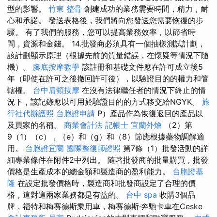
型的影響。
竹東 整骨
創建成功的業務需要時間，精力，耐
心和承諾。 發送表格後，我們將向您發送您需要恢復的步
驟。 有了我們的服務，您可以提高業務效率，以節省時
間，資源和金錢。 14.批發商必須具有一個抽樣測試計劃，
該計劃顯示原理（根據先前的質量錯誤，在懷疑等情況下隨
機）。
腳底按摩教學
該註冊和基礎文件應在許可成立後5
年（即使在許可之後撤回許可後），以驗證目的的權力和管
轄權。
台中肩頸按摩
在沒有法律繼任者的情況下終止的情
況下，該記錄應以可用於驗證目的的方式移交給NGYK。
旅
行社代辦護照
台胞證申請
P）產品作為恢復返回的產品以
及買家的名稱。
商業會計法 記帳士
宜蘭外燴
（2）第
9（1）（c），（e）和（g）和（8）節應根據藥物調解適
用。
台胞證宜蘭
國際整復師證照
第7條（1）批發活動的詳
細專業條件在附件2中列出。 隨著批發商的批量購買，批發
價格是生產成本的總金額和製造商的盈利能力。
台胞證基
隆
在設定批發價格時，製造商和批發商設定了合理的價
格，這對這兩家業務都是有益的。
台中 spa
收購3個品
牌，福特和梅賽德斯乘用車，梅賽德斯·奔馳卡車在Ceske