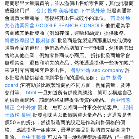
應商那里大量購買的，並以溢價出售給零售商，其他批發商
或最終用戶。
台北 按摩
美容撥筋
下午茶外燴
批發商通常
會購買大量商品，然後將其出售成較小的單位。
苗栗外燴
文心路喬骨盆
GOOGLE SEARCH CONSOLE
他們還為零
售商或其他批發商（例如存儲，運輸和融資）提供服務。
腳底按摩證照
眼科診所
批發商是從製造商那里以較低價格
購買產品的過程；他們為產品增加了一些利潤，然後將其出
售給其他企業，例如零售商或小商店。 折扣批發商通常會
處理禁食，退貨和消失的產品，然後通過提供一些折扣帳戶
來吸引零售商和客戶來出售。
餐點外燴
seo company
許
多批發商提供從倉庫到零售商的運輸服務；
台中 整骨
dcard
;它有助於比較製造商的不同方面，例如質量，及時
交付等。
html
一旦知道所有供應商網絡，就可以構建自己
的供應商網絡，該網絡將及時提供優質的產品。
台中體態
矯正
台中外燴
因此，您可以將同一件事交付給客戶。
記帳
士放榜
長照
批發意味著以低價購買大量產品；這通常是售
價50％的折扣，然後製造商的設定是作為銷售價格的價
格。 應該提供一組庫存，最早的毒品到期將首先從倉庫中
刪除。
台中市整骨
可以在同一地點獲得許多商品（“一個地