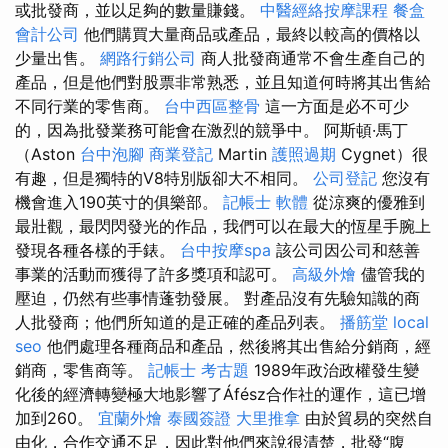
或批發商，並以足夠的數量賺錢。
中醫經絡按摩課程
餐盒
會計公司
他們購買大量商品或產品，最終以較高的價格以
少量出售。
網路行銷公司
商人批發商通常不會生產自己的
產品，但是他們對股票非常熟悉，並且知道何時將其出售給
不同行業的零售商。
台中西區整骨
這一方面是必不可少
的，因為批發業務可能會在激烈的競爭中。 阿斯頓·馬丁
（Aston
台中泡腳
商業登記
Martin
護照過期
Cygnet）很
有趣，但是獨特的V8特別版卻大不相同。
公司登記
您沒有
機會進入190英寸的俱樂部。
記帳士 軟體
從涼爽的優雅到
最壯觀，最閃閃發光的作品，我們可以在最大的恆星手腕上
發現各種各樣的手錶。
台中按摩spa
該公司因公司和慈善
事業的活動而獲得了許多獎項和認可。
高級外燴
儘管我的
壓迫，仍然有些事情蓬勃發展。 對產品沒有先驗知識的商
人批發商；他們所知道的是正確的產品列表。
播筋堂
local
seo
他們處理各種商品和產品，然後將其出售給分銷商，經
銷商，零售商等。
記帳士 考古題
1989年政治政權發生變
化後的經濟轉變極大地影響了Áfész合作社的運作，這已增
加到260。
宜蘭外燴
泰國簽證
大里推拿
由於貿易的突然自
由化，合作交通不足，因此對他們來說很清楚，批發“腹