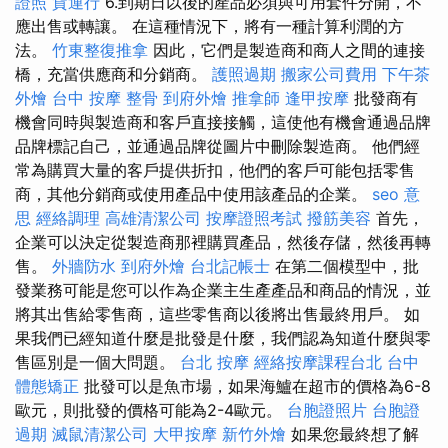
證照
貨運行
6.到期日以後的產品必須與可用套件分開，不
應出售或轉讓。 在這種情況下，將有一種計算利潤的方
法。
竹東整復推拿
因此，它們是製造商和商人之間的連接
橋，充當供應商和分銷商。
護照過期
搬家公司費用
下午茶
外燴
台中 按摩 整骨
到府外燴
推拿師
逢甲按摩
批發商有
機會同時與製造商和客戶直接接觸，這使他有機會通過品牌
品牌標記自己，並通過品牌從圖片中刪除製造商。 他們經
常為購買大量的客戶提供折扣，他們的客戶可能包括零售
商，其他分銷商或使用產品中使用該產品的企業。
seo 意
思
經絡調理
高雄清潔公司
按摩證照考試
撥筋美容
首先，
企業可以決定從製造商那裡購買產品，然後存儲，然後再轉
售。
外牆防水
到府外燴
台北記帳士
在第二個模型中，批
發業務可能是您可以作為企業主生產產品和商品的情況，並
將其出售給零售商，這些零售商以後將出售最終用戶。 如
果我們已經知道什麼是批發是什麼，我們認為知道什麼與零
售區別是一個大問題。
台北 按摩
經絡按摩課程台北
台中
體態矯正
批發可以是魚市場，如果海鱸在超市的價格為6-8
歐元，則批發的價格可能為2-4歐元。
台胞證照片
台胞證
過期
滅鼠清潔公司
大甲按摩
新竹外燴
如果您最終想了解