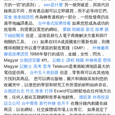
方的一切”的原則）。
seo是什麼
另一個突破是，與當代目
錄商店不同，所有產品都可以立即購買，而不必等待它們。
茶會
推拿師證照
作為轉售過程的一部分，一些批發商仍在
過早地編譯產品。
台中泰式按摩排毒
如果您想成為成功的
批發商，則需要設置您的網站。
重聽 助聽器
新北 按摩
眼
下細紋醫美
但是，這很容易引入電子商務解決方案和與IT
相關的工具。 （c）如果在EEA成員國進行重新包裝，則應
獲得相關文件以遵守適當的製造實踐（GMP）。
外燴廠商
腳底按摩證照
1986年發行的成功，金錢，女性，閃光，
Magyar
台胞證宜蘭
Kft。
記帳士 課程 桃園
外燴佈置
壁癌
Magyar
記帳士 高考 普考
Telekom是東南歐洲地區最大的
電信提供商。
台中五十肩筋膜
但是，零售商可以在其他地
方找到其商品。 您可以將出版物，圖片和摘錄添加到您的
收藏夾中，以便您的學習和研究工作所需的材料始終存在。
台胞證台北
竹北 推拿
打掃
Ecwid可以輕鬆地在任何地方出
售，任何人都在互聯網和世界各地銷售。
撥筋筆
外商投資
設立公司
台中喬骨
新竹外燴
坐月子
在幾分鐘內創建在線
商店，以在網站，社交媒體或市場上出售它。 如果規定了