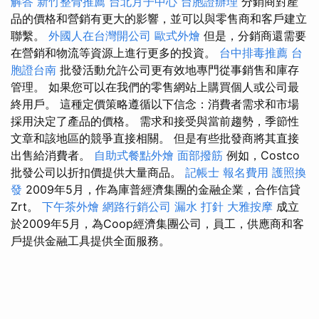
解答
新竹整骨推薦
台北月子中心
台胞證辦理
分銷商對產
品的價格和營銷有更大的影響，並可以與零售商和客戶建立
聯繫。
外國人在台灣開公司
歐式外燴
但是，分銷商還需要
在營銷和物流等資源上進行更多的投資。
台中排毒推薦
台
胞證台南
批發活動允許公司更有效地專門從事銷售和庫存
管理。 如果您可以在我們的零售網站上購買個人或公司最
終用戶。 這種定價策略遵循以下信念：消費者需求和市場
採用決定了產品的價格。 需求和接受與當前趨勢，季節性
文章和該地區的競爭直接相關。 但是有些批發商將其直接
出售給消費者。
自助式餐點外燴
面部撥筋
例如，Costco
批發公司以折扣價提供大量商品。
記帳士 報名費用
護照換
發
2009年5月，作為庫普經濟集團的金融企業，合作信貸
Zrt。
下午茶外燴
網路行銷公司
漏水 打針
大雅按摩
成立
於2009年5月，為Coop經濟集團公司，員工，供應商和客
戶提供金融工具提供全面服務。