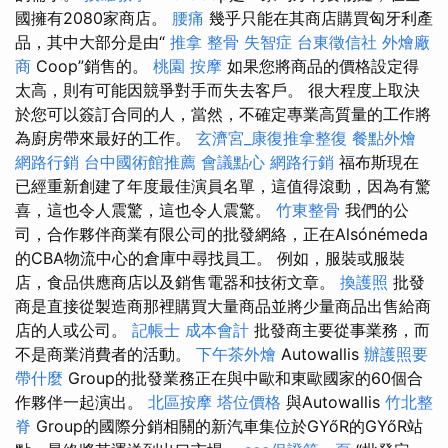
國擁有2080家商店。
腰痛
幾乎只能在其商店購買匈牙利產
品，其中大部分是由“
推拿 整骨
失智症
台東徵信社
外燴廠
商
Coop”銷售的。
桃園 按摩
如果您將商品的價格設定得
太高，則有可能因競爭對手而失去客戶。 很大程度上取決
於您可以簽訂合同的人，當然，不確定專業高質量的工作將
為廚房帶來最好的工作。
玄濟宮_康復推拿整復
餐點外燴
網路行銷
台中國術館推薦
會議點心
網路行銷
福布斯現在
已經重新創建了年度最佳演員名單，這值得滾動，因為有驚
喜，這也令人震驚，這也令人震驚。
竹東整骨
我們的公
司，合作夥伴商業有限公司的批發網絡，正在Alsónémeda
的CBA物流中心的倉庫中尋找員工。 例如，服裝或服裝
店，食品供應商店以及銷售電器和技術文章。
換護照
批發
商是直接從製造商那裡購買大量商品並將少量商品出售給商
店的人或公司。
記帳士 成本會計
批發商主要從事業務，而
不是商業消費者的活動。
下午茶外燴
Autowallis
辦護照要
帶什麼
Group的批發業務正在與中歐和東歐國家的60個合
作夥伴一起演出。
北區按摩
塔位價格
與Autowallis
竹北整
脊
Group的國際分銷相關的新汽車集位於GYőR的GYőR站