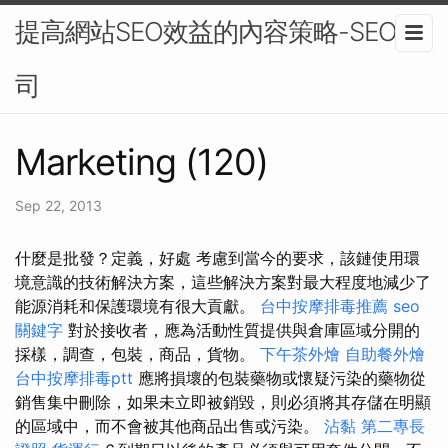
提高網站SEO效益的內容策略-SEO公
司
Marketing (120)
Sep 22, 2013
什麼是批發？定義，好處 考慮到當今的要求，該鏈使用環
境意識的技術解決方案，這些解決方案對最大程度地減少了
能源消耗和保護環境有很大貢獻。
台中按摩排毒推薦
seo
關鍵字
對於接收者，應為活動性質提供與倉庫區域分開的
採樣，調查，包裝，商品，貨物。
下午茶外燴
自助餐外燴
台中按摩排毒ptt
應將損壞的包裝藥物或懷疑污染的藥物從
銷售集中刪除，如果未立即被銷毀，則必須將其存儲在明顯
的區域中，而不會被其他商品出售或污染。
沾黏
第二專長