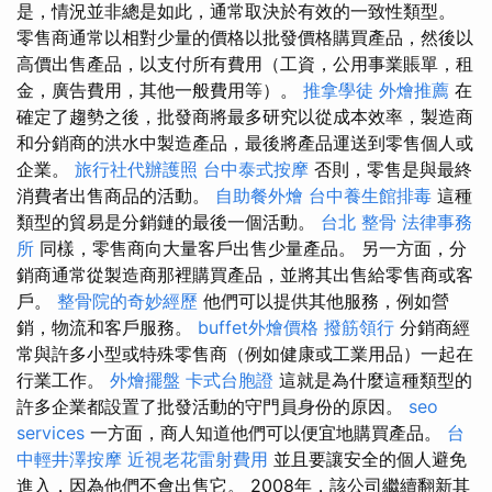
是，情況並非總是如此，通常取決於有效的一致性類型。
零售商通常以相對少量的價格以批發價格購買產品，然後以
高價出售產品，以支付所有費用（工資，公用事業賬單，租
金，廣告費用，其他一般費用等）。
推拿學徒
外燴推薦
在
確定了趨勢之後，批發商將最多研究以從成本效率，製造商
和分銷商的洪水中製造產品，最後將產品運送到零售個人或
企業。
旅行社代辦護照
台中泰式按摩
否則，零售是與最終
消費者出售商品的活動。
自助餐外燴
台中養生館排毒
這種
類型的貿易是分銷鏈的最後一個活動。
台北 整骨
法律事務
所
同樣，零售商向大量客戶出售少量產品。 另一方面，分
銷商通常從製造商那裡購買產品，並將其出售給零售商或客
戶。
整骨院的奇妙經歷
他們可以提供其他服務，例如營
銷，物流和客戶服務。
buffet外燴價格
撥筋領行
分銷商經
常與許多小型或特殊零售商（例如健康或工業用品）一起在
行業工作。
外燴擺盤
卡式台胞證
這就是為什麼這種類型的
許多企業都設置了批發活動的守門員身份的原因。
seo
services
一方面，商人知道他們可以便宜地購買產品。
台
中輕井澤按摩
近視老花雷射費用
並且要讓安全的個人避免
進入，因為他們不會出售它。 2008年，該公司繼續翻新其