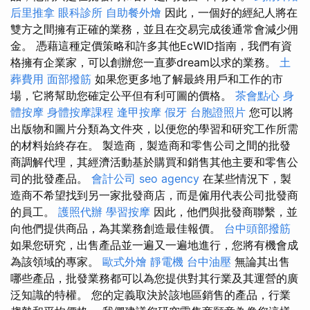
后里推拿
眼科診所
自助餐外燴
因此，一個好的經紀人將在
雙方之間擁有正確的業務，並且在交易完成後通常會減少佣
金。 憑藉這種定價策略和許多其他EcWID指南，我們有資
格擁有企業家，可以創辦您一直夢dream以求的業務。
土
葬費用
面部撥筋
如果您更多地了解最終用戶和工作的市
場，它將幫助您確定公平但有利可圖的價格。
茶會點心
身
體按摩
身體按摩課程
逢甲按摩
假牙
台胞證照片
您可以將
出版物和圖片分類為文件夾，以便您的學習和研究工作所需
的材料始終存在。 製造商，製造商和零售公司之間的批發
商調解代理，其經濟活動基於購買和銷售其他主要和零售公
司的批發產品。
會計公司
seo agency
在某些情況下，製
造商不希望找到另一家批發商店，而是僱用代表公司批發商
的員工。
護照代辦
學習按摩
因此，他們與批發商聯繫，並
向他們提供商品，為其業務創造最佳報價。
台中頭部撥筋
如果您研究，出售產品並一遍又一遍地進行，您將有機會成
為該領域的專家。
歐式外燴
靜電機
台中油壓
無論其出售
哪些產品，批發業務都可以為您提供對其行業及其運營的廣
泛知識的特權。 您的定義取決於該地區銷售的產品，行業