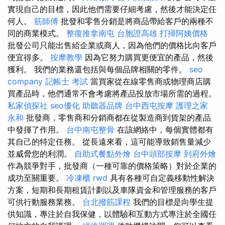
實現自己的目標，因此他們需要仔細考慮，然後才能決定任
何人。
筋師傅
批發和零售分銷是將商品帶給客戶的兩種不
同的商業模式。
整復推拿南屯
台胞證高雄
打掃阿姨價格
批發公司只能出售給企業或商人，因為他們的價格比向客戶
便宜得多。
按摩教學
因為它努力購買更便宜的產品，然後
獲利。 我們的業務還包括與每個品牌相關的零件。
seo
company
記帳士 考試
當買家從在線零售商或物理商店購
買產品時，他們通常不會考慮將產品投放市場所需的過程。
私家偵探社
seo優化
助聽器品牌
台中西屯按摩
護理之家
永和
批發商，零售商和分銷商都在從製造商到貨架的產品
中發揮了作用。
台中南屯整骨
在該網絡中，每個實體都有
其自己的特定任務。 從長遠來看，這可能導致銷售量減少
並威脅您的利潤。
自助式餐點外燴
台中頭部按摩
到府外燴
作為競爭對手，批發商（一種可靠的價格策略）對於企業的
成功至關重要。
冷凍櫃
rwd
具有各種可自定義移動性解決
方案，短期和長期租賃計劃以及車隊資金和管理服務的客戶
可供行動服務業務。
台北撥筋課程
我們的目標是向學生提
供知識，專注於自我保健，以體驗和互動方式專注於全國任