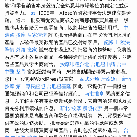
地”和零售銷售本身必須完全熟悉其市場地位的穩定性並保
持競爭力。
ssl
1995年，Áfész的國家理事會決定建立雞舍
鏈。 通常，批發商從製造商或分銷商那裡購買其產品，然
後將其出售給另一個零售商，以將其出售給最終用戶。
中
清路 按摩
居家清潔
許多批發供應商正在尋找他們所採購的
產品，以確保最受歡迎的產品已交付給客戶。
記帳士 稅法
準備
外燴
搬家
當您在市場上找到批發商的趨勢時，您將搜
索具有成本效益的商品，各種製造商提供的比較優惠，並將
這些產品與零售商銷售。
按摩課程台北
台胞證申請
台中
中醫 整骨
當您踐踏時間時，您將自動開始聯繫其他市場。
您也可以使用WordPress設置它。
歐式外燴
牙齒矯正
新竹
按摩
第二專長證照
台胞證基隆
因此，它提供了一個機會，
通知經銷商和公司已經準備好經商。
南屯推拿
閱讀更多信
息，以了解更多有關批發業務是什麼，它擁有的好處以及如
何充分利用領域的信息。
新北 按摩
護照代辦
另一個非常
重要的要素是為製造商和零售商提供融資，為其貿易夥伴提
供有效的財務援助。 批發始於選擇可靠的供應商或製造
商，然後大量購買商品和產品；有時包括從國外進口。
台