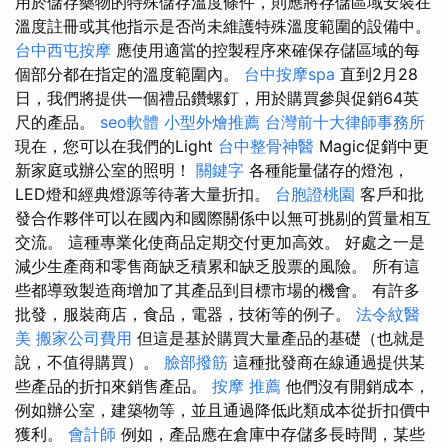
用於儲存藥物的特殊儲存溫度條件，則應將存儲區域安裝在
溫度註冊或其他指示是否尚未維護特殊溫度範圍的設備中。
台中西屯按摩
應使用適當的控製程序來確保存儲區域的每
個部分都在指定的溫度範圍內。
台中按摩spa
直到2月28
日，我們將提供一個禮品鑽螺釘，用於購買參與促銷64英
尺的產品。
seo軟體
小型外燴推薦
台灣前十大律師事務所
現在，您可以在我們的Light
台中整骨神醫
Magic促銷中更
新家庭或辦公室的照明！
關鍵字
各種能量儲存的燈泡，
LED燈和經典燈源等待著大量折扣。
台胞證桃園
客戶和批
發合作夥伴可以在國內和國際關係中以無可挑剔的質量相互
交流。 這種專業化使商品定期交付更加高效。 好處之一是
減少生產商和零售商缺乏積累和缺乏股票的風險。 所有這
些都導致製造商增加了其產品到目標市場的機會。 有許多
批發，服裝商店，食品，電器，技術等的例子。
法令紋醫
美
搬家公司費用
但這是基於購買大量產品的基礎（也就是
說，不值得購買）。
臉部撥筋
這種批發商在線通過提供某
些產品的折扣來銷售產品。
按摩 推薦
他們沒有開銷成本，
例如辦公室，建築物等，並且通過降低此類成本從折扣價中
獲利。
會計師
例如，產品應在倉庫中存儲多長時間，某些