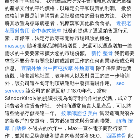
趨勢和平均價格。 我們建議您研究零售商願意為像您這樣
的產品支付的平均價格，以確定公平和現實的利潤。 批發
價格計算器是計算購買商品批發價格的最有效方法。 我們
將其放置為糖尿病患者，乳糜瀉和其他飲食食品。
近視老
花雷射費用
台中泰式按摩
批發商提供了通過銷售運行元
素，即鉛筆，法定存款等來開始市場風險的機會。
massage
隨著批髮品牌開始增長，您還可以通過增加一些
需求的主要要素來擴大您的市場份額。
新竹 整骨
我們還要
求您不要分享有關您以前或當前工作的任何商業秘密或公司
信息。
宜蘭外燴
台中西屯按摩
外燴廠商
除了保留當地價
值觀，培養當地社區，教年輕人以及對員工的進一步培訓
外，該公司還在匈牙利頂級運動中發揮關鍵作用。
seo
services
該公司的起源回顧了1870年代，當時
SándorKárolyi的提議被視為匈牙利合作社的父親，成立了
消費者和信貸合作社。 分銷商通常負責大量產品，可以將
這些物品存儲長達一年。
按摩師證照
美白
當製造商與潛在
的新客戶打交道時，買方必須首先與分銷商聯繫。
頭痛 按
摩
自助餐
在過去的六年中，Max一直在電子商務行業工
作，並幫助品牌創建和提高內容營銷和SEO。
西區整骨
此