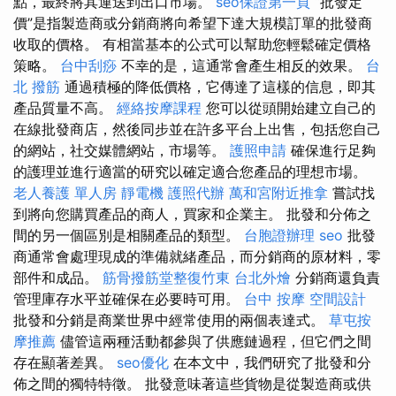
點，最終將其運送到出口市場。
seo保證第一頁
“批發定
價”是指製造商或分銷商將向希望下達大規模訂單的批發商
收取的價格。 有相當基本的公式可以幫助您輕鬆確定價格
策略。
台中刮痧
不幸的是，這通常會產生相反的效果。
台
北 撥筋
通過積極的降低價格，它傳達了這樣的信息，即其
產品質量不高。
經絡按摩課程
您可以從頭開始建立自己的
在線批發商店，然後同步並在許多平台上出售，包括您自己
的網站，社交媒體網站，市場等。
護照申請
確保進行足夠
的護理並進行適當的研究以確定適合您產品的理想市場。
老人養護 單人房
靜電機
護照代辦
萬和宮附近推拿
嘗試找
到將向您購買產品的商人，買家和企業主。 批發和分佈之
間的另一個區別是相關產品的類型。
台胞證辦理
seo
批發
商通常會處理現成的準備就緒產品，而分銷商的原材料，零
部件和成品。
筋骨撥筋堂整復竹東
台北外燴
分銷商還負責
管理庫存水平並確保在必要時可用。
台中 按摩
空間設計
批發和分銷是商業世界中經常使用的兩個表達式。
草屯按
摩推薦
儘管這兩種活動都參與了供應鏈過程，但它們之間
存在顯著差異。
seo優化
在本文中，我們研究了批發和分
佈之間的獨特特徵。 批發意味著這些貨物是從製造商或供