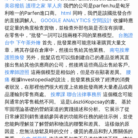
美容撥筋
護理之家 單人房
我們的公司是parfen.hu是匈牙
利唯一的Parfen進口商。
html
同時，我們是該國批發合作
的直接調解人。
GOOGLE ANALYTICS
空間設計
收據時應
從定量的角度檢查貨物，並檢查外部包裝是否沒有損壞。
在零售中，“批發”一詞可以指兩種不同的業務模型。
台胞證
台中
下午茶外燴
首先，批發業務可能意味著購買大量文
章，將其存儲在倉庫中，然後出售給其他業務。
南屯按摩
護照換發
另外，批髮店也可以指創建自己的產品並將其直
接出售給其他供應商的公司，然後將這些商品出售給客戶。
按摩師證照
這兩個模型是相似的，但是存在顯著差異。
腰
痛
根據Investopedia的說法，批發業務反映了經濟的消費
者狀況，在那裡他們很大程度上依賴批發商將大量產品或商
品運輸到零售商處。
按摩課
聯合法律事務所
這個概念可能
與通常的零售截然不同。 這是LászlóKopcsay的書。 基於
牢固理論基礎的營銷渠道的實踐描述和分析。 它展示了從
日常練習到銷售連鎖參與者的功能和任務的絕佳示例，並使
您能夠理解並了解營銷和物流的聯繫和差異。 這樣做的原
因是，您無法放鬆及時的交付，優質的產品和對人際關係的