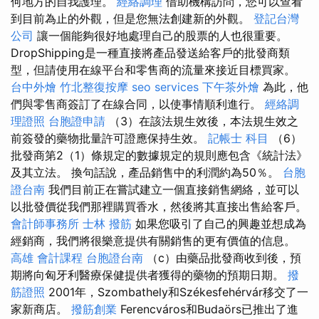
何地方的自我護理。
經絡調理
借助機構訪問，您可以查看
到目前為止的外觀，但是您無法創建新的外觀。
登記台灣
公司
讓一個能夠很好地處理自己的股票的人也很重要。
DropShipping是一種直接將產品發送給客戶的批發商類
型，但請使用在線平台和零售商的流量來接近目標買家。
台中外燴
竹北整復按摩
seo services
下午茶外燴
為此，他
們與零售商簽訂了在線合同，以使事情順利進行。
經絡調
理證照
台胞證申請
（3）在該法規生效後，本法規生效之
前簽發的藥物批量許可證應保持生效。
記帳士 科目
（6）
批發商第2（1）條規定的數據規定的規則應包含《統計法》
及其立法。 換句話說，產品銷售中的利潤約為50％。
台胞
證台南
我們目前正在嘗試建立一個直接銷售網絡，並可以
以批發價從我們那裡購買香水，然後將其直接出售給客戶。
會計師事務所
士林 撥筋
如果您吸引了自己的興趣並想成為
經銷商，我們將很樂意提供有關銷售的更有價值的信息。
高雄 會計課程
台胞證台南
（c）由藥品批發商收到後，預
期將向匈牙利醫療保健提供者獲得的藥物的預期日期。
撥
筋證照
2001年，Szombathely和Székesfehérvár移交了一
家新商店。
撥筋創業
Ferencváros和Budaörs已推出了進