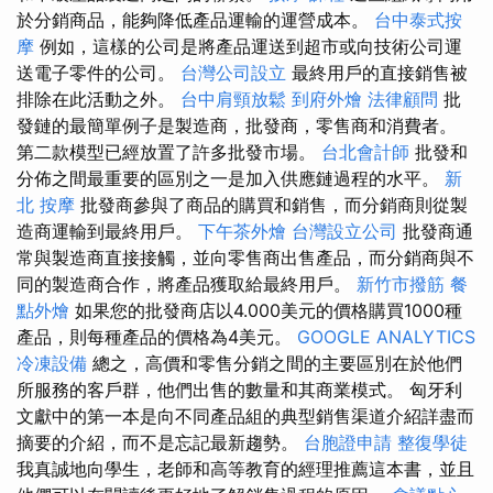
於分銷商品，能夠降低產品運輸的運營成本。
台中泰式按
摩
例如，這樣的公司是將產品運送到超市或向技術公司運
送電子零件的公司。
台灣公司設立
最終用戶的直接銷售被
排除在此活動之外。
台中肩頸放鬆
到府外燴
法律顧問
批
發鏈的最簡單例子是製造商，批發商，零售商和消費者。
第二款模型已經放置了許多批發市場。
台北會計師
批發和
分佈之間最重要的區別之一是加入供應鏈過程的水平。
新
北 按摩
批發商參與了商品的購買和銷售，而分銷商則從製
造商運輸到最終用戶。
下午茶外燴
台灣設立公司
批發商通
常與製造商直接接觸，並向零售商出售產品，而分銷商與不
同的製造商合作，將產品獲取給最終用戶。
新竹市撥筋
餐
點外燴
如果您的批發商店以4.000美元的價格購買1000種
產品，則每種產品的價格為4美元。
GOOGLE ANALYTICS
冷凍設備
總之，高價和零售分銷之間的主要區別在於他們
所服務的客戶群，他們出售的數量和其商業模式。 匈牙利
文獻中的第一本是向不同產品組的典型銷售渠道介紹詳盡而
摘要的介紹，而不是忘記最新趨勢。
台胞證申請
整復學徒
我真誠地向學生，老師和高等教育的經理推薦這本書，並且