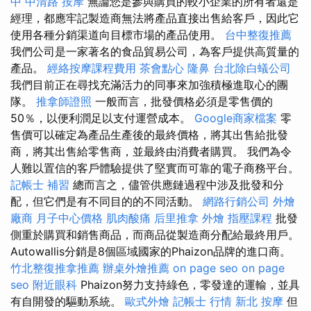
中 中清路 按摩
無論您是參與購買的較小企業的所有者還是
經理，都應牢記製造商無法將產品直接出售給客戶，因此它
使用各種分銷渠道向目標市場的產品使用。
台中整復推薦
我們公司是一家著名的食品貿易公司，為客戶提供高質量的
產品。
經絡按摩課程費用
茶會點心
隆鼻
台北除白蟻公司
我們目前正在尋找充滿活力的同事來加強積極進取心的團
隊。
推拿師證照
一般而言，批發價格必須是零售價的
50％，以便利潤足以支付運營成本。
Google商家檔案
零
售價可以確定為產品生產後的最終價格，將其出售給批發
商，將其出售給零售商，並最終由消費者購買。 我們為令
人難以置信的客戶體驗提供了堅實而可靠的電子商務平台。
記帳士 補習
總而言之，儘管供應鏈過程中涉及批發和分
配，但它們是有不同目的的不同活動。
網路行銷公司
外燴
廠商
月子中心價格
肌肉酸痛
后里推拿
外燴
指壓課程
批發
側重於購買和銷售商品，而商品從製造商分配給最終用戶。
Autowallis分銷是8個區域國家的Phaizon品牌的進口商。
竹北整復推拿推薦
辦桌外燴推薦
on page seo
on page
seo
附近眼科
Phaizon努力支持綠色，零發達的運輸，並具
有自開發的驅動系統。
歐式外燴
記帳士 行情
新北 按摩
但