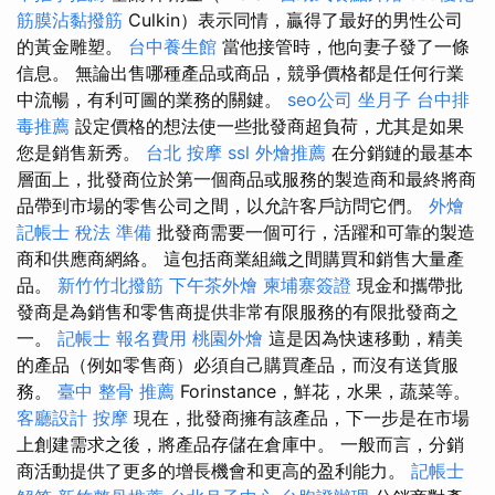
筋膜沾黏撥筋
Culkin）表示同情，贏得了最好的男性公司
的黃金雕塑。
台中養生館
當他接管時，他向妻子發了一條
信息。 無論出售哪種產品或商品，競爭價格都是任何行業
中流暢，有利可圖的業務的關鍵。
seo公司
坐月子
台中排
毒推薦
設定價格的想法使一些批發商超負荷，尤其是如果
您是銷售新秀。
台北 按摩
ssl
外燴推薦
在分銷鏈的最基本
層面上，批發商位於第一個商品或服務的製造商和最終將商
品帶到市場的零售公司之間，以允許客戶訪問它們。
外燴
記帳士 稅法 準備
批發商需要一個可行，活躍和可靠的製造
商和供應商網絡。 這包括商業組織之間購買和銷售大量產
品。
新竹竹北撥筋
下午茶外燴
柬埔寨簽證
現金和攜帶批
發商是為銷售和零售商提供非常有限服務的有限批發商之
一。
記帳士 報名費用
桃園外燴
這是因為快速移動，精美
的產品（例如零售商）必須自己購買產品，而沒有送貨服
務。
臺中 整骨 推薦
Forinstance，鮮花，水果，蔬菜等。
客廳設計
按摩
現在，批發商擁有該產品，下一步是在市場
上創建需求之後，將產品存儲在倉庫中。 一般而言，分銷
商活動提供了更多的增長機會和更高的盈利能力。
記帳士