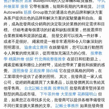
會計事務所
居家
Budejovice的大型車輛和歐寶服務。
中式
外燴菜單
接骨
它帶有服務，短期和長期的汽車租賃。
討債
Autowallis
筋膜
Group致力於通過出色的品牌和解決方案
為客戶提供出色的品牌和解決方案的駕駛樂趣和自由。 最
終，成為批發商或分銷商的決定取決於業務的特定需求和目
標。 仔細考慮每個選項的好處和缺點很重要，然後選擇符
合業務策略和資源的益處。 批發交易可以視為一件好事，
或者不是很好。 繩索燈是一種非常通用和令人印象深刻的
照明選項。
協會成立費用
在娛樂場所，您可以進行動態而
令人興奮的燈光展示，從而增加充滿活力的心情。
按摩教
學
桃園外燴
偵探
竹北傳統整復推拿
在節日和狂歡節上，
繩索是帳篷和攤位上的輕彎，這給您帶來了慶祝和娛樂的感
覺。
護照換發
足底按摩
除白蟻
它在提供風格的同時，在
工業環境中提供了必要的照明。 其次，批發商是一家人或
公司，從經銷商處購買了大量產品，以批發價將其出售給其
他零售商。
台北記帳士推薦
按摩執照
批發商通常堅持某些
類型的商品或市場。
下午茶外燴
大里按摩
花葬陽明山
但
是，如果您正在尋找多元化，批發商可以提供各種準備發現
不同行業並擴大業務的文章。
記帳士事務所
如果批發商僅