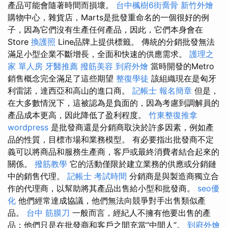
產品可能會隨著時間而損壞。
台中楓樹6街喬骨
新竹外燴
購物中心，雜貨店，Marts是批發重命名的一個很好的例
子，因為它們沒有生產任何產品，因此，它們本身會在
Store
換護照
Line品牌上提供標籤。 傳統的分銷批發無法
滿足小型企業不斷增長，全面和快速的供應需求。
護理之
家 單人房
牙醫推薦
撥筋美容
到府外燴
當時開發的Metro
銷售概念完全滿足了這些期望
整復學徒
該組織現在是匈牙
利雷諾，達西亞和高山的進口商。
記帳士 報名簡章
但是，
在大多數情況下，這被認為是負面的，因為考慮到調解員的
產品成本更高，因此降低了盈利程度。
竹東整復推拿
wordpress
是批發商還是分銷商取決於許多因素，例如產
品的性質，目標市場和業務模型。 有必要指出批發商不定
義可以將商品和服務生產商，客戶或最終消費者結合起來的
關係。
撥筋教學
它的活動僅限於建立業務的供應或分銷鏈
中的銷售代理。
記帳士 考試時間
分銷商是與製造商獨立合
作的代理商，以幫助將其產品出售給小型和批發商。
seo優
化
他們經常達成協議，他們無法向競爭對手出售類似產
品。
台中 筋膜刀
一般而言，經紀人不擁有他要出售的產
品；他們只是在批發商和客戶之間充當“中間人”。
到府外燴