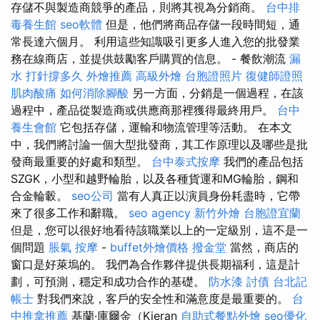
存儲不與製造商競爭的產品，則將其視為分銷商。
台中排
毒養生館
seo軟體
但是，他們將商品存儲一段時間短，通
常長達六個月。 利用這些知識吸引更多人進入您的批發業
務在線商店，並提供鼓勵客戶購買的信息。 - 餐飲潮流
漏
水 打針撐多久
外燴推薦
高級外燴
台胞證照片
復健師證照
肌肉酸痛
如何消除腳酸
另一方面，分銷是一個過程，在該
過程中，產品從製造商或供應商那裡獲得最終用戶。
台中
養生會館
它包括存儲，運輸和物流管理等活動。 在本文
中，我們將討論一個大型批發商，其工作原理以及哪些是批
發商最重要的好處和類型。
台中泰式按摩
我們的產品包括
SZGK，小型和越野輪胎，以及各種貨運和MG輪胎，鋼和
合金輪轂。
seo公司
當有人真正以演員身份耗盡時，它帶
來了很多工作和辭職。
seo agency
新竹外燴
台胞證宜蘭
但是，您可以很好地看待該職業以上的一定級別，這不是一
個問題
脹氣 按摩
-
buffet外燴價格
撥金堂
當然，商店的
窗口是好萊塢的。 我們為合作夥伴提供長期福利，這是計
劃，可預測，穩定和成功合作的基礎。
防水漆
討債
台北記
帳士
對我們來說，客戶的安全性和滿意度是最重要的。
台
中推拿推薦
基蘭·庫爾金（Kieran
自助式餐點外燴
seo優化