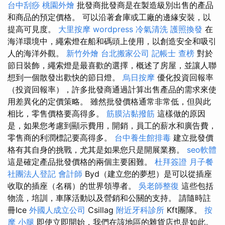
台中刮痧
桃園外燴
批發商批發商是在製造級別出售的產品
和商品的預定價格。 可以沿著倉庫或工廠的邊緣安裝，以
提高可見度。
大里按摩
wordpress
冷氣清洗
護照換發
在
海洋環境中，繩索燈在船和碼頭上使用，以創造安全和吸引
人的海洋外觀。
新竹外燴
台北搬家公司
記帳士 查榜
對於
節日裝飾，繩索燈是最喜歡的選擇，概述了房屋，並讓人聯
想到一個散發出歡快的節日燈。
烏日按摩
優化投資回報率
（投資回報率），許多批發商通過計算出售產品的需求來使
用差異化的定價策略。 雖然批發價格通常非常低，但與此
相比，零售價格要高得多。
筋膜沾黏撥筋
這樣做的原因
是，如果您考慮到顯示費用，開銷，員工的薪水和廣告費，
零售商的利潤標記要高得多。
台中養生館排毒
建立批發價
格有其自身的挑戰，尤其是如果您只是開展業務。
seo軟體
這是確定產品批發價格的兩個主要困難。
杜拜簽證
月子餐
社團法人登記
會計師
Byd（建立您的夢想）是可以從插座
收取的插座（名稱）的世界領導者。
吳老師整復
這些包括
物流，培訓，車隊活動以及營銷和公關的支持。 請隨時註
冊Ice
外國人成立公司
Csillag
附近牙科診所
Kft團隊。
按
摩 小腿
即使立即開始，我們在該地區的雜貨店也是如此。