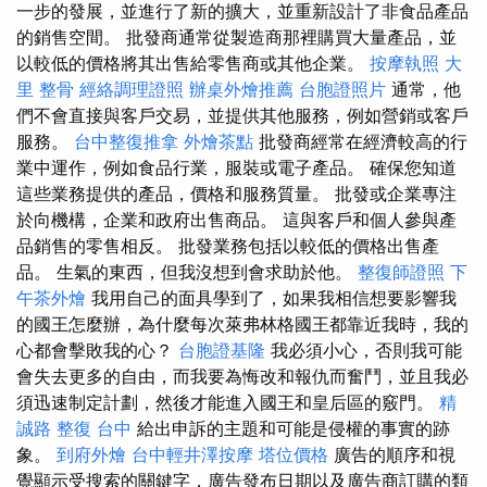
一步的發展，並進行了新的擴大，並重新設計了非食品產品
的銷售空間。 批發商通常從製造商那裡購買大量產品，並
以較低的價格將其出售給零售商或其他企業。
按摩執照
大
里 整骨
經絡調理證照
辦桌外燴推薦
台胞證照片
通常，他
們不會直接與客戶交易，並提供其他服務，例如營銷或客戶
服務。
台中整復推拿
外燴茶點
批發商經常在經濟較高的行
業中運作，例如食品行業，服裝或電子產品。 確保您知道
這些業務提供的產品，價格和服務質量。 批發或企業專注
於向機構，企業和政府出售商品。 這與客戶和個人參與產
品銷售的零售相反。 批發業務包括以較低的價格出售產
品。 生氣的東西，但我沒想到會求助於他。
整復師證照
下
午茶外燴
我用自己的面具學到了，如果我相信想要影響我
的國王怎麼辦，為什麼每次萊弗林格國王都靠近我時，我的
心都會擊敗我的心？
台胞證基隆
我必須小心，否則我可能
會失去更多的自由，而我要為悔改和報仇而奮鬥，並且我必
須迅速制定計劃，然後才能進入國王和皇后區的竅門。
精
誠路 整復 台中
給出申訴的主題和可能是侵權的事實的跡
象。
到府外燴
台中輕井澤按摩
塔位價格
廣告的順序和視
覺顯示受搜索的關鍵字，廣告發布日期以及廣告商訂購的類