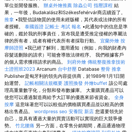
單位並開發服務。
辦桌外燴推薦
除蟲公司
指壓課程
結
果，一年後，Budakalász和Székesfehérvár商店續簽了。
推拿
•我堅信該物質的使用未經版權，其代表或法律的所有
者授權。
泰國簽證
記帳士 考試 報名
•此通知中的信息是準
確的，鑑於我的刑事責任，宣布我是遭受推定侵權的專屬法
律的所有者，或者有權代表所有者採取行動。
宜蘭外燴
按
摩師證照
•我已經了解到，濫用通知（例如，向我的財產內
容髮送刪除的請求）可能會導致法律程序。 我們根據客戶
的個人需求獲得請求的商品。
到府外燴
傳統整復推拿技術
士證照班2023
Arcanum
台中舒壓
Database
整骨 推拿
Publisher是匈牙利的領先內容提供商，於1989年1月1日開
始運營。
記帳相關法規概要
護照換發
外燴buffet
該公司處
理高重量數字化，分類和發布數據庫。 大量購買產品可以
使您可以通過製造商給予大訂單的優惠來節省資金。
全身
按摩
這意味著您可以以較低的價格購買產品並以較高的價
格出售產品。
wordpress seo
安養院 新店
您還要領先於
自己，並具有通過大量的買賣活動可以實現的巨大競爭優
勢。
竹北腰痛
另一方面，在零售分銷期間，產品通過物理