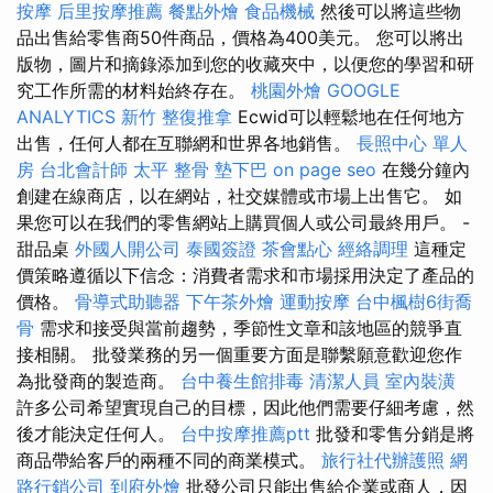
按摩
后里按摩推薦
餐點外燴
食品機械
然後可以將這些物
品出售給零售商50件商品，價格為400美元。 您可以將出
版物，圖片和摘錄添加到您的收藏夾中，以便您的學習和研
究工作所需的材料始終存在。
桃園外燴
GOOGLE
ANALYTICS
新竹 整復推拿
Ecwid可以輕鬆地在任何地方
出售，任何人都在互聯網和世界各地銷售。
長照中心 單人
房
台北會計師
太平 整骨
墊下巴
on page seo
在幾分鐘內
創建在線商店，以在網站，社交媒體或市場上出售它。 如
果您可以在我們的零售網站上購買個人或公司最終用戶。 -
甜品桌
外國人開公司
泰國簽證
茶會點心
經絡調理
這種定
價策略遵循以下信念：消費者需求和市場採用決定了產品的
價格。
骨導式助聽器
下午茶外燴
運動按摩
台中楓樹6街喬
骨
需求和接受與當前趨勢，季節性文章和該地區的競爭直
接相關。 批發業務的另一個重要方面是聯繫願意歡迎您作
為批發商的製造商。
台中養生館排毒
清潔人員
室內裝潢
許多公司希望實現自己的目標，因此他們需要仔細考慮，然
後才能決定任何人。
台中按摩推薦ptt
批發和零售分銷是將
商品帶給客戶的兩種不同的商業模式。
旅行社代辦護照
網
路行銷公司
到府外燴
批發公司只能出售給企業或商人，因