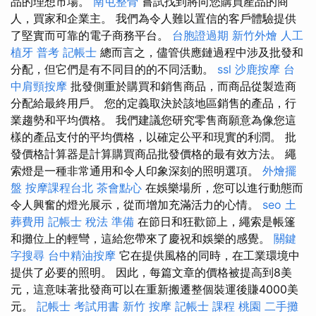
品的理想市場。
南屯整骨
嘗試找到將向您購買產品的商
人，買家和企業主。 我們為令人難以置信的客戶體驗提供
了堅實而可靠的電子商務平台。
台胞證過期
新竹外燴
人工
植牙
普考 記帳士
總而言之，儘管供應鏈過程中涉及批發和
分配，但它們是有不同目的的不同活動。
ssl
沙鹿按摩
台
中肩頸按摩
批發側重於購買和銷售商品，而商品從製造商
分配給最終用戶。 您的定義取決於該地區銷售的產品，行
業趨勢和平均價格。 我們建議您研究零售商願意為像您這
樣的產品支付的平均價格，以確定公平和現實的利潤。 批
發價格計算器是計算購買商品批發價格的最有效方法。 繩
索燈是一種非常通用和令人印象深刻的照明選項。
外燴擺
盤
按摩課程台北
茶會點心
在娛樂場所，您可以進行動態而
令人興奮的燈光展示，從而增加充滿活力的心情。
seo
土
葬費用
記帳士 稅法 準備
在節日和狂歡節上，繩索是帳篷
和攤位上的輕彎，這給您帶來了慶祝和娛樂的感覺。
關鍵
字搜尋
台中精油按摩
它在提供風格的同時，在工業環境中
提供了必要的照明。 因此，每篇文章的價格被提高到8美
元，這意味著批發商可以在重新搬遷整個裝運後賺4000美
元。
記帳士 考試用書
新竹 按摩
記帳士 課程 桃園
二手攤