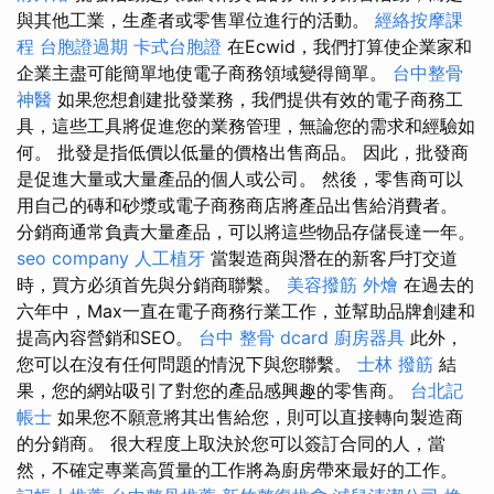
與其他工業，生產者或零售單位進行的活動。
經絡按摩課
程
台胞證過期
卡式台胞證
在Ecwid，我們打算使企業家和
企業主盡可能簡單地使電子商務領域變得簡單。
台中整骨
神醫
如果您想創建批發業務，我們提供有效的電子商務工
具，這些工具將促進您的業務管理，無論您的需求和經驗如
何。 批發是指低價以低量的價格出售商品。 因此，批發商
是促進大量或大量產品的個人或公司。 然後，零售商可以
用自己的磚和砂漿或電子商務商店將產品出售給消費者。
分銷商通常負責大量產品，可以將這些物品存儲長達一年。
seo company
人工植牙
當製造商與潛在的新客戶打交道
時，買方必須首先與分銷商聯繫。
美容撥筋
外燴
在過去的
六年中，Max一直在電子商務行業工作，並幫助品牌創建和
提高內容營銷和SEO。
台中 整骨 dcard
廚房器具
此外，
您可以在沒有任何問題的情況下與您聯繫。
士林 撥筋
結
果，您的網站吸引了對您的產品感興趣的零售商。
台北記
帳士
如果您不願意將其出售給您，則可以直接轉向製造商
的分銷商。 很大程度上取決於您可以簽訂合同的人，當
然，不確定專業高質量的工作將為廚房帶來最好的工作。