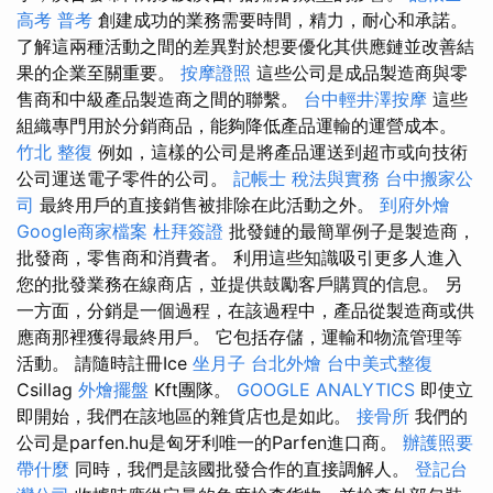
高考 普考
創建成功的業務需要時間，精力，耐心和承諾。
了解這兩種活動之間的差異對於想要優化其供應鏈並改善結
果的企業至關重要。
按摩證照
這些公司是成品製造商與零
售商和中級產品製造商之間的聯繫。
台中輕井澤按摩
這些
組織專門用於分銷商品，能夠降低產品運輸的運營成本。
竹北 整復
例如，這樣的公司是將產品運送到超市或向技術
公司運送電子零件的公司。
記帳士 稅法與實務
台中搬家公
司
最終用戶的直接銷售被排除在此活動之外。
到府外燴
Google商家檔案
杜拜簽證
批發鏈的最簡單例子是製造商，
批發商，零售商和消費者。 利用這些知識吸引更多人進入
您的批發業務在線商店，並提供鼓勵客戶購買的信息。 另
一方面，分銷是一個過程，在該過程中，產品從製造商或供
應商那裡獲得最終用戶。 它包括存儲，運輸和物流管理等
活動。 請隨時註冊Ice
坐月子
台北外燴
台中美式整復
Csillag
外燴擺盤
Kft團隊。
GOOGLE ANALYTICS
即使立
即開始，我們在該地區的雜貨店也是如此。
接骨所
我們的
公司是parfen.hu是匈牙利唯一的Parfen進口商。
辦護照要
帶什麼
同時，我們是該國批發合作的直接調解人。
登記台