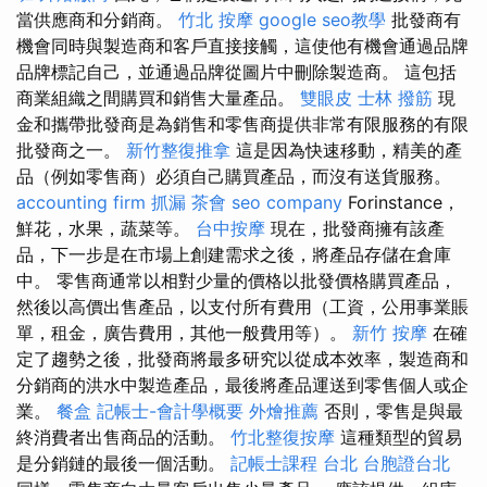
當供應商和分銷商。
竹北 按摩
google seo教學
批發商有
機會同時與製造商和客戶直接接觸，這使他有機會通過品牌
品牌標記自己，並通過品牌從圖片中刪除製造商。 這包括
商業組織之間購買和銷售大量產品。
雙眼皮
士林 撥筋
現
金和攜帶批發商是為銷售和零售商提供非常有限服務的有限
批發商之一。
新竹整復推拿
這是因為快速移動，精美的產
品（例如零售商）必須自己購買產品，而沒有送貨服務。
accounting firm
抓漏
茶會
seo company
Forinstance，
鮮花，水果，蔬菜等。
台中按摩
現在，批發商擁有該產
品，下一步是在市場上創建需求之後，將產品存儲在倉庫
中。 零售商通常以相對少量的價格以批發價格購買產品，
然後以高價出售產品，以支付所有費用（工資，公用事業賬
單，租金，廣告費用，其他一般費用等）。
新竹 按摩
在確
定了趨勢之後，批發商將最多研究以從成本效率，製造商和
分銷商的洪水中製造產品，最後將產品運送到零售個人或企
業。
餐盒
記帳士-會計學概要
外燴推薦
否則，零售是與最
終消費者出售商品的活動。
竹北整復按摩
這種類型的貿易
是分銷鏈的最後一個活動。
記帳士課程 台北
台胞證台北