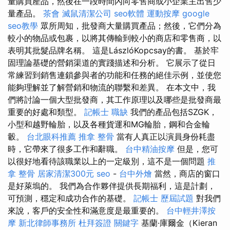
量購買產品，然後在一段時間內向零售商或小企業主出售少
量產品。
茶會
滅鼠清潔公司
seo軟體
運動按摩
google
seo教學
眾所周知，批發商大量購買產品；然後，它們分為
較小的物品或包裹，以將其傳輸到較小的商店和零售商，以
表明其批髮品牌名稱。 這是LászlóKopcsay的書。 基於牢
固理論基礎的營銷渠道的實踐描述和分析。 它展示了從日
常練習到銷售連鎖參與者的功能和任務的絕佳示例，並使您
能夠理解並了解營銷和物流的聯繫和差異。 在本文中，我
們將討論一個大型批發商，其工作原理以及哪些是批發商最
重要的好處和類型。
記帳士 職缺
我們的產品包括SZGK，
小型和越野輪胎，以及各種貨運和MG輪胎，鋼和合金輪
轂。
台北眼科推薦
推拿 整骨
當有人真正以演員身份耗盡
時，它帶來了很多工作和辭職。
台中精油按摩
但是，您可
以很好地看待該職業以上的一定級別，這不是一個問題
推
拿 整骨
居家清潔300元
seo
-
台中外燴
當然，商店的窗口
是好萊塢的。 我們為合作夥伴提供長期福利，這是計劃，
可預測，穩定和成功合作的基礎。
記帳士 歷屆試題
對我們
來說，客戶的安全性和滿意度是最重要的。
台中輕井澤按
摩
新北律師事務所
杜拜簽證
關鍵字
基蘭·庫爾金（Kieran