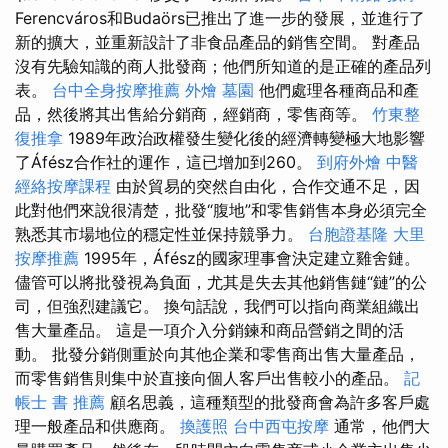
Ferencváros和Budaörs已推出了進一步的發展，並進行了
新的擴大，並重新設計了非食品產品的銷售空間。 對產品
沒有先驗知識的商人批發商；他們所知道的是正確的產品列
表。
台中全身按摩推薦
外燴
墓園
他們處理各種商品和產
品，然後將其出售給分銷商，經銷商，零售商等。
竹東整
復推拿
1989年政治政權發生變化後的經濟轉變極大地影響
了Áfész合作社的運作，這已增加到260。
到府外燴
中醫
經絡按摩課程
由於貿易的突然自由化，合作交通不足，因
此對他們來說很清楚，批發“腹地”和零售銷售本身必須完全
熟悉其市場地位的穩定性並保持競爭力。
台胞證基隆
大里
按摩推薦
1995年，Áfész的國家理事會決定建立雞舍鏈。
儘管可以將批發視為負面，尤其是失去其他銷售鏈“鏈”的公
司，但強烈建議它。 換句話說，我們可以指向商業組織出
售大量產品。 這是一項介入分銷鍊和商品營銷之間的活
動。 批發分銷側重於向其他企業和零售商出售大量產品，
而零售銷售則集中於直接向個人客戶出售較小的產品。
記
帳士 書 推薦
顧名思義，這種類型的批發商會為許多客戶處
理一般產品和供應商。
換護照
台中西屯按摩
通常，他們大