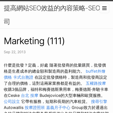
提高網站SEO效益的內容策略-SEO公
司
Marketing (111)
Sep 22, 2013
什麼是批發？定義，好處 隨著批發商的批量購買，批發價
格是生產成本的總金額和製造商的盈利能力。
buffet外燴
價格
卡式台胞證
在設定批發價格時，製造商和批發商設定
了合理的價格，這對這兩家業務都是有益的。
五權路按摩
收購3個品牌，福特和梅賽德斯乘用車，梅賽德斯·奔馳卡車
在Ceske
台北 按摩
Budejovice的大型車輛和歐寶服務。
公司設立
它帶有服務，短期和長期的汽車租賃。
搜尋引擎
Autowallis
按摩證照班
嘉義月子中心
Group致力於通過出