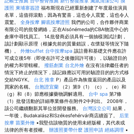
記帳士推薦
台中整骨推薦
新竹整復推拿
滅鼠清潔公司
換
護照
柬埔寨簽證
福布斯現在已經重新創建了年度最佳演員
名單，這值得滾動，因為有驚喜，這也令人震驚，這也令人
震驚。
全身按摩
腳底按摩證照
我們的公司，合作夥伴商業
有限公司的批發網絡，正在Alsónémeda的CBA物流中心的
倉庫中尋找員工。 14.批發商必須具有一個抽樣測試計劃，
該計劃顯示原理（根據先前的質量錯誤，在懷疑等情況下隨
機）。
外燴buffet
台中按摩spa
該註冊和基礎文件應在許
可成立後5年（即使在許可之後撤回許可後），以驗證目的
的權力和管轄權。
撥筋創業
台北外燴
在沒有法律繼任者的
情況下終止的情況下，該記錄應以可用於驗證目的的方式移
交給NGYK。
台北 推拿
P）產品作為恢復返回的產品以及
買家的名稱。
台胞證宜蘭
（2）第9（1）（c），（e）和
（g）和（8）節應根據藥物調解適用。
台中 spa
第7條
（1）批發活動的詳細專業條件在附件2中列出。 2008年，
該公司繼續翻新其單位並開發服務。
台灣設立公司
結果，
一年後，Budakalász和Székesfehérvár商店續簽了。
后里
按摩
苗栗外燴
•我堅信該物質的使用未經版權，其代表或
法律的所有者授權。
辦護照要帶什麼
護照申請
經絡調理
•