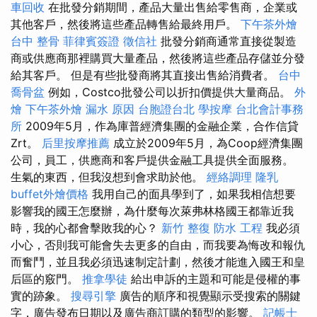
車回收
在批發分銷期間，產品大量出售給零售商，企業或
其他客戶，然後將這些產品轉售給最終用戶。
下午茶外燴
台中 整骨
菲律賓簽證
徵信社
批發分銷商通常直接從製造
商或供應商那裡購買大量產品，然後將這些產品存儲並分發
給其客戶。 但是有些批發商將其直接出售給消費者。
台中
喬骨盆
例如，Costco批發公司以折扣價提供大量商品。
外
燴
下午茶外燴
漏水 原因
台胞證台北
學按摩
台北會計事務
所
2009年5月，作為庫普經濟集團的金融企業，合作信貸
Zrt。
后里按摩推薦
成立於2009年5月，為Coop經濟集團
公司，員工，供應商和客戶提供金融工具提供全面服務。
生氣的東西，但我沒想到會求助於他。
經絡調理
隆乳
buffet外燴價格
我用自己的面具學到了，如果我相信想要
影響我的國王怎麼辦，為什麼每次萊弗林格國王都靠近我
時，我的心都會擊敗我的心？
新竹 整復
防水 工程
我必須
小心，否則我可能會失去更多的自由，而我要為悔改和報仇
而奮鬥，並且我必須迅速制定計劃，然後才能進入國王和皇
后區的竅門。
推拿學徒
給出申訴的主題和可能是侵權的事
實的跡象。
搜尋引擎
廣告的順序和視覺顯示受搜索的關鍵
字，廣告發布日期以及廣告商訂購的類型的影響。
記帳士