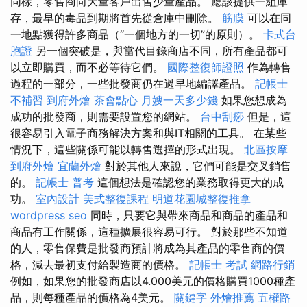
同樣，零售商向大量客戶出售少量產品。 應該提供一組庫
存，最早的毒品到期將首先從倉庫中刪除。
筋膜
可以在同
一地點獲得許多商品（“一個地方的一切”的原則）。
卡式台
胞證
另一個突破是，與當代目錄商店不同，所有產品都可
以立即購買，而不必等待它們。
國際整復師證照
作為轉售
過程的一部分，一些批發商仍在過早地編譯產品。
記帳士
不補習
到府外燴
茶會點心
月嫂一天多少錢
如果您想成為
成功的批發商，則需要設置您的網站。
台中刮痧
但是，這
很容易引入電子商務解決方案和與IT相關的工具。 在某些
情況下，這些關係可能以轉售選擇的形式出現。
北區按摩
到府外燴
宜蘭外燴
對於其他人來說，它們可能是交叉銷售
的。
記帳士 普考
這個想法是確認您的業務取得更大的成
功。
室內設計
美式整復課程
明道花園城整復推拿
wordpress seo
同時，只要它與帶來商品和商品的產品和
商品有工作關係，這種擴展很容易可行。 對於那些不知道
的人，零售保費是批發商預計將成為其產品的零售商的價
格，減去最初支付給製造商的價格。
記帳士 考試
網路行銷
例如，如果您的批發商店以4.000美元的價格購買1000種產
品，則每種產品的價格為4美元。
關鍵字
外燴推薦
五權路