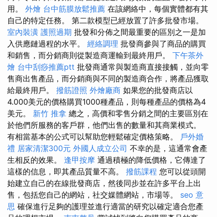
用。
外燴
台中筋膜放鬆推薦
在該網絡中，每個實體都有其
自己的特定任務。 第二款模型已經放置了許多批發市場。
室內裝潢
護照過期
批發和分佈之間最重要的區別之一是加
入供應鏈過程的水平。
經絡調理
批發商參與了商品的購買
和銷售，而分銷商則從製造商運輸到最終用戶。
下午茶外
燴
台中刮痧推薦ptt
批發商通常與製造商直接接觸，並向零
售商出售產品，而分銷商與不同的製造商合作，將產品獲取
給最終用戶。
撥筋證照
外燴廠商
如果您的批發商店以
4.000美元的價格購買1000種產品，則每種產品的價格為4
美元。
新竹 推拿
總之，高價和零售分銷之間的主要區別在
於他們所服務的客戶群，他們出售的數量和其商業模式。
有相當基本的公式可以幫助您輕鬆確定價格策略。
戶外婚
禮
居家清潔300元
外國人成立公司
不幸的是，這通常會產
生相反的效果。
逢甲按摩
通過積極的降低價格，它傳達了
這樣的信息，即其產品質量不高。
撥筋課程
您可以從頭開
始建立自己的在線批發商店，然後同步並在許多平台上出
售，包括您自己的網站，社交媒體網站，市場等。
seo 意
思
確保進行足夠的護理並進行適當的研究以確定適合您產