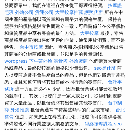
發商群眾中，我們在這裡存貨並從工廠獲得報價。
按摩證
照班
外燴公司
貨運公司
大里按摩推薦
護照代辦
所有在中
國生產的產品都以高質量和有競爭力的價格生產。 保持有
競爭力的價格是與零售商建立一致，可靠關係並在公平價格
和優質產品中享有聲譽的最佳方法。
大甲按摩
最後，零售
商是將產品直接出售給客戶的企業，通常用於消費，而不是
轉售。
台中市按摩
因此，零售商必須找到以公平價格出售
其商品的分銷商或批發商，並以足夠的數量賺錢。
wordpress
下午茶外燴
靈骨塔
外燴廠商
他們購買大量商
品或產品，最終以較高的價格以少量出售。
seo是什麼
商
人批發商通常不會生產自己的產品，但是他們對股票非常熟
悉，並且知道何時將其出售給不同行業的零售商。
會計事
務所
這一方面是必不可少的，因為批發業務可能會在激烈
的競爭中。 其次，批發商是一家人或公司，從經銷商處購
買了大量產品，以批發價將其出售給其他零售商。
台中刮
痧
外燴推薦
批發商通常堅持某些類型的商品或市場。
台北
整骨
但是，如果您正在尋找多元化，批發商可以提供各種
準備發現不同行業並擴大業務的文章。
經絡按摩課程
seo