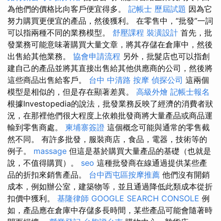
為他們的價格比向客戶便宜得多。
記帳士 歷屆試題
因為它
努力購買更便宜的產品，然後獲利。 在零售中，“批發”一詞
可以指兩種不同的業務模型。
舒壓課程
裝潢設計
首先，批
發業務可能意味著購買大量文章，將其存儲在倉庫中，然後
出售給其他業務。
協會申請流程
另外，批髮店也可以指創
建自己的產品並將其直接出售給其他供應商的公司，然後將
這些商品出售給客戶。
台中 中清路 按摩
偵探公司
這兩個
模型是相似的，但是存在顯著差異。
高級外燴
記帳士報名
根據Investopedia的說法，批發業務反映了經濟的消費者狀
況，在那裡他們很大程度上依賴批發商將大量產品或商品運
輸到零售商處。
柬埔寨簽證
這個概念可能與通常的零售截
然不同。 有許多批發，服裝商店，食品，電器，技術等的
例子。
massage
但這是基於購買大量產品的基礎（也就是
說，不值得購買）。
seo
這種批發商在線通過提供某些產
品的折扣來銷售產品。
台中西屯區按摩推薦
他們沒有開銷
成本，例如辦公室，建築物等，並且通過降低此類成本從折
扣價中獲利。
基隆律師
GOOGLE SEARCH CONSOLE
例
如，產品應在倉庫中存儲多長時間，某些產品可能會隨著時