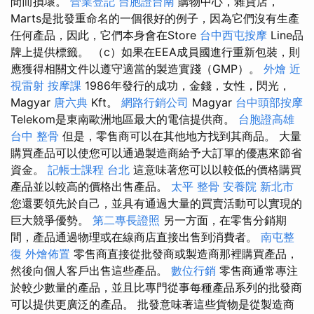
間而損壞。
營業登記
台胞證台南
購物中心，雜貨店，
Marts是批發重命名的一個很好的例子，因為它們沒有生產
任何產品，因此，它們本身會在Store
台中西屯按摩
Line品
牌上提供標籤。 （c）如果在EEA成員國進行重新包裝，則
應獲得相關文件以遵守適當的製造實踐（GMP）。
外燴
近
視雷射
按摩課
1986年發行的成功，金錢，女性，閃光，
Magyar
唐六典
Kft。
網路行銷公司
Magyar
台中頭部按摩
Telekom是東南歐洲地區最大的電信提供商。
台胞證高雄
台中 整骨
但是，零售商可以在其他地方找到其商品。 大量
購買產品可以使您可以通過製造商給予大訂單的優惠來節省
資金。
記帳士課程 台北
這意味著您可以以較低的價格購買
產品並以較高的價格出售產品。
太平 整骨
安養院 新北市
您還要領先於自己，並具有通過大量的買賣活動可以實現的
巨大競爭優勢。
第二專長證照
另一方面，在零售分銷期
間，產品通過物理或在線商店直接出售到消費者。
南屯整
復
外燴佈置
零售商直接從批發商或製造商那裡購買產品，
然後向個人客戶出售這些產品。
數位行銷
零售商通常專注
於較少數量的產品，並且比專門從事每種產品系列的批發商
可以提供更廣泛的產品。 批發意味著這些貨物是從製造商