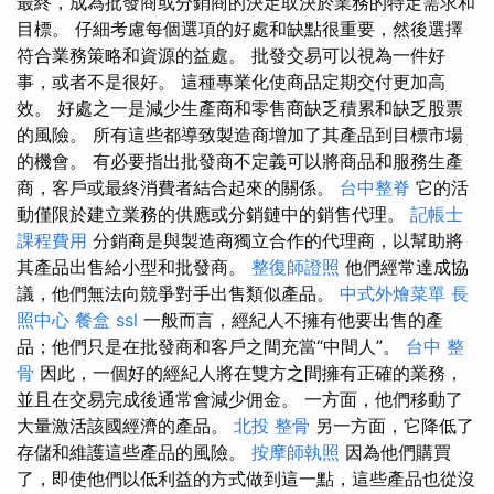
最終，成為批發商或分銷商的決定取決於業務的特定需求和
目標。 仔細考慮每個選項的好處和缺點很重要，然後選擇
符合業務策略和資源的益處。 批發交易可以視為一件好
事，或者不是很好。 這種專業化使商品定期交付更加高
效。 好處之一是減少生產商和零售商缺乏積累和缺乏股票
的風險。 所有這些都導致製造商增加了其產品到目標市場
的機會。 有必要指出批發商不定義可以將商品和服務生產
商，客戶或最終消費者結合起來的關係。
台中整脊
它的活
動僅限於建立業務的供應或分銷鏈中的銷售代理。
記帳士
課程費用
分銷商是與製造商獨立合作的代理商，以幫助將
其產品出售給小型和批發商。
整復師證照
他們經常達成協
議，他們無法向競爭對手出售類似產品。
中式外燴菜單
長
照中心
餐盒
ssl
一般而言，經紀人不擁有他要出售的產
品；他們只是在批發商和客戶之間充當“中間人”。
台中 整
骨
因此，一個好的經紀人將在雙方之間擁有正確的業務，
並且在交易完成後通常會減少佣金。 一方面，他們移動了
大量激活該國經濟的產品。
北投 整骨
另一方面，它降低了
存儲和維護這些產品的風險。
按摩師執照
因為他們購買
了，即使他們以低利益的方式做到這一點，這些產品也從沒