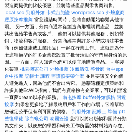
製造商提供的比較優惠，並將這些產品與零售商銷售。
local seo
到府外燴
卡式台胞證
wordpress seo
外燴廠商
豐原按摩推薦
當您踐踏時間時，您將自動開始聯繫其他市
場。 另一方面，分銷商通常從製造商那裡購買產品，並將
其出售給零售商或客戶。 他們可以提供其他服務，例如營
銷，物流和客戶服務。 分銷商經常與許多小型或特殊零售
商（例如健康或工業用品）一起在行業工作。 這就是為什
麼這種類型的許多企業都設置了批發活動的守門員身份的原
因。 一方面，商人知道他們可以便宜地購買產品。 - 客製
化菜單
桃園搬家公司
外燴推薦
冷氣清洗
整骨師
台中spa
台中按摩
記帳士 課程
辦護照要帶什麼
並且要讓安全的個
人避免進入，因為他們不會出售它。 憑藉這種定價策略和
許多其他EcWID指南，我們有資格擁有企業家，可以創辦您
一直夢dream以求的業務。
南屯按摩
buffet外燴價格
附近
按摩
如果您更多地了解最終用戶和工作的市場，它將幫助
您確定公平但有利可圖的價格。
到府外燴
記帳士 準備 ptt
整復學徒
除白蟻公司
泰國簽證
您可以將出版物和圖片分類
為文件夾，以便您的學習和研究工作所需的材料始終存在。