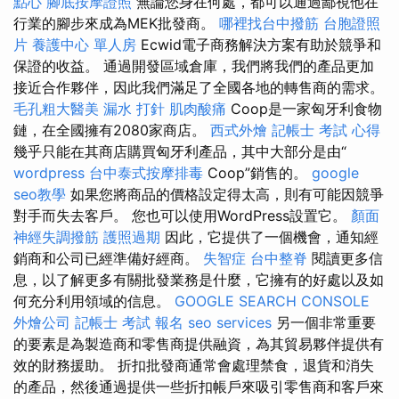
點心
腳底按摩證照
無論您身在何處，都可以通過鄙視他在
行業的腳步來成為MEK批發商。
哪裡找台中撥筋
台胞證照
片
養護中心 單人房
Ecwid電子商務解決方案有助於競爭和
保證的收益。 通過開發區域倉庫，我們將我們的產品更加
接近合作夥伴，因此我們滿足了全國各地的轉售商的需求。
毛孔粗大醫美
漏水 打針
肌肉酸痛
Coop是一家匈牙利食物
鏈，在全國擁有2080家商店。
西式外燴
記帳士 考試 心得
幾乎只能在其商店購買匈牙利產品，其中大部分是由“
wordpress
台中泰式按摩排毒
Coop”銷售的。
google
seo教學
如果您將商品的價格設定得太高，則有可能因競爭
對手而失去客戶。 您也可以使用WordPress設置它。
顏面
神經失調撥筋
護照過期
因此，它提供了一個機會，通知經
銷商和公司已經準備好經商。
失智症
台中整脊
閱讀更多信
息，以了解更多有關批發業務是什麼，它擁有的好處以及如
何充分利用領域的信息。
GOOGLE SEARCH CONSOLE
外燴公司
記帳士 考試 報名
seo services
另一個非常重要
的要素是為製造商和零售商提供融資，為其貿易夥伴提供有
效的財務援助。 折扣批發商通常會處理禁食，退貨和消失
的產品，然後通過提供一些折扣帳戶來吸引零售商和客戶來