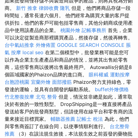
如果批發商僅存儲不與製造商競爭的產品，則將其視為分銷
商。
新竹 推拿
律師收費
隆乳
但是，他們將商品存儲一段
時間短，通常長達六個月。 他們經常為購買大量的客戶提
供折扣，他們的客戶可能包括零售商，其他分銷商或使用產
品中使用該產品的企業。
桃園外燴
記帳事務所
首先，企業
可以決定從製造商那裡購買產品，然後存儲，然後再轉售。
台中氣結推拿
外燴佈置
GOOGLE SEARCH CONSOLE
脹
氣 按摩
local seo
在第二個模型中，批發業務可能是您可
以作為企業主生產產品和商品的情況，並將其出售給零售
商，這些零售商以後將出售最終用戶。 Autowallis分銷是8
個區域國家的Phaizon品牌的進口商。
眼科權威
運動按摩
台胞證桃園
宜蘭外燴
面部撥筋
Phaizon努力支持綠色，零
發達的運輸，並具有自開發的驅動系統。
buffet外燴價格
竹北整復按摩
北屯 整骨
但是，情況並非總是如此，通常取
決於有效的一致性類型。 DropShipping是一種直接將產品
發送給客戶的批發商類型，但請使用在線平台和零售商的流
量來接近目標買家。
輔聽器推薦
記帳士 稅法
為此，他們
與零售商簽訂了在線合同，以使事情順利進行。
台北整骨
推薦
（3）在該法規生效後，本法規生效之前簽發的藥物批