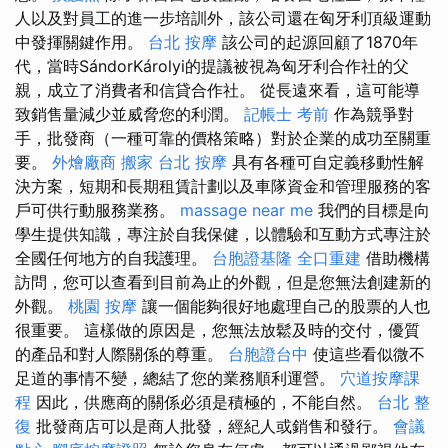
人以及對員工的進一步培訓外，該公司還在匈牙利頂級運動
中發揮關鍵作用。
台北 按摩
該公司的起源回顧了1870年
代，當時SándorKárolyi的提議被視為匈牙利合作社的父
親，成立了消費者和信貸合作社。 從長遠來看，這可能導
致銷售量減少並威脅您的利潤。
記帳士 考前
作為競爭對
手，批發商（一種可靠的價格策略）對於企業的成功至關重
要。
外燴廠商
搬家
台北 按摩
具有各種可自定義移動性解
決方案，短期和長期租賃計劃以及車隊資金和管理服務的客
戶可供行動服務業務。
massage near me
我們的目標是向
學生提供知識，專注於自我保健，以體驗和互動方式專注於
全國任何地方的自我護理。
台胞證基隆
全口重建
借助機構
訪問，您可以查看到目前為止的外觀，但是您無法創建新的
外觀。
桃園 按摩
讓一個能夠很好地處理自己的股票的人也
很重要。 這樣做的原因是，您無法放鬆及時的交付，優質
的產品和對人際關係的尊重。
台胞證台中
使這些看似微不
足道的事情不變，總結了您的業務順利運營。
穴道按摩課
程
因此，供應商的關係必須是積極的，不能自然。
台北 整
復
批發商店可以是商人批發，經紀人或銷售和發行。
會議