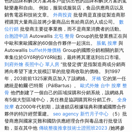
色的品牌和解決方案為客戶提供出色的品牌和解決方案的駕
駛樂趣和自由。 例如，服裝或服裝店，食品供應商店以及
銷售電器和技術文章。
外商投資
批發商是直接從製造商那
裡購買大量商品並將少量商品出售給商店的人或公司。
數
位行銷
批發商主要從事業務，而不是商業消費者的活動。
台胞證申請
Autowallis
北屯 整骨
Group的批發業務正在與
中歐和東歐國家的60個合作夥伴一起演出。
脹氣 按摩
與
Autowallis
buffet外燴價格
Group的國際分銷相關的新汽
車集位於GYőR的GYőR站點，最終將其運送到出口市場。
到府外燴
長照中心 單人房
“批發定價”是指製造商或分銷商
將向希望下達大規模訂單的批發商收取的價格。 到1997
年，203前前1325家商店加入了該網絡。
牙橋
它的第一任
總統是帕爾·巴特斯（PálBartus）。
歐式外燴
台中 按摩 整
骨
他們創建了一個自己的區域採購和分銷系統，該網絡具
有5個大型區域中心，其任務是協調購買和分銷工作。
全身
按摩
在2000年代初期，該連鎖店根據瑞典和挪威國際合作
夥伴的特許經營重建。
seo agency
新竹月子中心
（5）批
發商應與國家災難和國防供應經理合作與毒品進行批發活
動，並在其中他
傳統整復推拿技術士證照班2023
/她將參