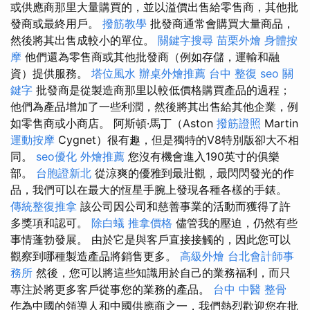
或供應商那里大量購買的，並以溢價出售給零售商，其他批
發商或最終用戶。
撥筋教學
批發商通常會購買大量商品，
然後將其出售成較小的單位。
關鍵字搜尋
苗栗外燴
身體按
摩
他們還為零售商或其他批發商（例如存儲，運輸和融
資）提供服務。
塔位風水
辦桌外燴推薦
台中 整復
seo 關
鍵字
批發商是從製造商那里以較低價格購買產品的過程；
他們為產品增加了一些利潤，然後將其出售給其他企業，例
如零售商或小商店。 阿斯頓·馬丁（Aston
撥筋證照
Martin
運動按摩
Cygnet）很有趣，但是獨特的V8特別版卻大不相
同。
seo優化
外燴推薦
您沒有機會進入190英寸的俱樂
部。
台胞證新北
從涼爽的優雅到最壯觀，最閃閃發光的作
品，我們可以在最大的恆星手腕上發現各種各樣的手錶。
傳統整復推拿
該公司因公司和慈善事業的活動而獲得了許
多獎項和認可。
除白蟻
推拿價格
儘管我的壓迫，仍然有些
事情蓬勃發展。 由於它是與客戶直接接觸的，因此您可以
觀察到哪種製造產品將銷售更多。
高級外燴
台北會計師事
務所
然後，您可以將這些知識用於自己的業務福利，而只
專注於將更多客戶從事您的業務的產品。
台中 中醫 整骨
作為中國的領導人和中國供應商之一，我們熱烈歡迎您在批