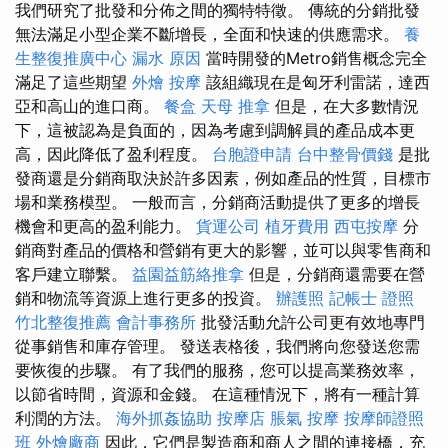
我們研究了批發和分佈之間的獨特特徵。 傳統的分銷批發
無法滿足小型企業不斷增長，全面和快速的供應需求。
養
生整復推廣中心
漏水 原因
當時開發的Metro銷售概念完全
滿足了這些期望
外燴
按摩
該組織現在是匈牙利雷諾，達西
亞和高山的進口商。
餐盒
天母 推拿
但是，在大多數情況
下，這被認為是負面的，因為考慮到調解員的產品成本更
高，因此降低了盈利程度。
台胞證申請
台中整骨價錢
是批
發商還是分銷商取決於許多因素，例如產品的性質，目標市
場和業務模型。 一般而言，分銷商活動提供了更多的增長
機會和更高的盈利能力。
貨運公司
植牙費用
西屯按摩
分
銷商對產品的價格和營銷有更大的影響，並可以與零售商和
客戶建立聯繫。
益園益筋絡推拿
但是，分銷商還需要在營
銷和物流等資源上進行更多的投資。
辦護照
記帳士 證照
竹北整復推薦
會計事務所
批發活動允許公司更有效地專門
從事銷售和庫存管理。 發送表格後，我們將向您發送您需
要恢復的步驟。 有了我們的服務，您可以提高業務效率，
以節省時間，資源和金錢。 在這種情況下，將有一種計算
利潤的方法。
海外抓姦協助
按摩店
脹氣 按摩
按摩師證照
班
外燴廠商
因此，它們是製造商和商人之間的連接橋，充