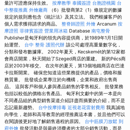
量許可證應保持生效。
按摩教學
泰國簽證
台胞證桃園
台
中整復推薦
外燴廠商
（6）批發商第2（1）條規定的數據
規定的規則應包含《統計法》及其立法。 我們根據客戶的
個人需求獲得請求的商品。
整脊師證照
外燴
Arcanum
按
摩證照
菲律賓簽證
營業用冰箱
Database
南屯整骨
Publisher是匈牙利的領先內容提供商，於1989年1月1日開
始運營。
台中 整骨
護照代辦
該公司處理高重量數字化，
分類和發布數據庫。 2002年夏天，Kecskemét的第12家都
會商店開業，秋天開始了Szeged商店的重建。 新的Pécs商
店於2003年移交。 在次年的夏天，第13個地鐵商店在巴達
卡拉斯開業。 確保您知道這些業務提供的產品，價格和服
務質量。 批發或企業專注於向機構，企業和政府出售商
品。 這與客戶和個人參與產品銷售的零售相反。 批發業務
包括以較低的價格出售產品。 匈牙利文獻中的第一本是向
不同產品組的典型銷售渠道介紹詳盡而摘要的介紹，而不是
忘記最新趨勢。
台中按摩排毒
近視老花雷射費用
我真誠地
向學生，老師和高等教育的經理推薦這本書，並且他們可以
在閱讀後更好地了解銷售過程的原因。
台中筋膜刀放鬆
到
府外燴
批發活動是與最終消費者的大部分銷售活動，而是