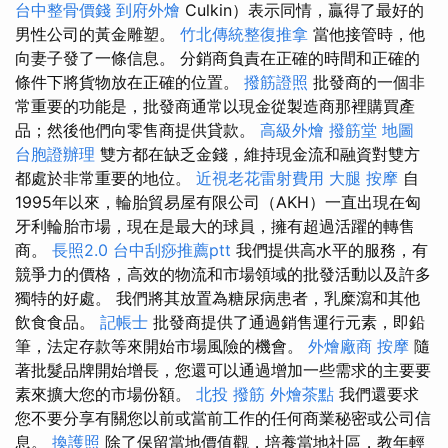
台中整骨價錢
到府外燴
Culkin）表示同情，贏得了最好的
男性公司的黃金雕塑。
竹北傳統整復推拿
當他接管時，他
向妻子發了一條信息。 分銷商負責在正確的時間和正確的
條件下將貨物放在正確的位置。
撥筋證照
批發商的一個非
常重要的功能是，批發商通常以現金從製造商那裡購買產
品；然後他們向零售商提供貸款。
高級外燴
撥筋堂 地圖
台胞證辦理
雙方都在缺乏金錢，維持現金流和融資對雙方
都處於非常重要的地位。
近視老花雷射費用
大腿 按摩
自
1995年以來，輪胎貿易屋有限公司（AKH）一直出現在匈
牙利輪胎市場，現在是最大的球員，擁有超過活躍的轉售
商。
長照2.0
台中刮痧推薦ptt
我們提供高水平的服務，有
競爭力的價格，高效的物流和市場領域的批發活動以及許多
獨特的好處。 我們將其放置為糖尿病患者，乳糜瀉和其他
飲食食品。
記帳士
批發商提供了通過銷售運行元素，即鉛
筆，法定存款等來開始市場風險的機會。
外燴廠商
按摩
隨
著批髮品牌開始增長，您還可以通過增加一些需求的主要要
素來擴大您的市場份額。
北投 撥筋
外燴茶點
我們還要求
您不要分享有關您以前或當前工作的任何商業秘密或公司信
息。
換護照
除了保留當地價值觀，培養當地社區，教年輕