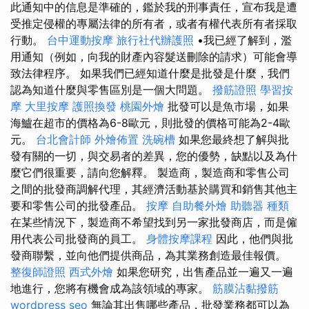
此通知中的信息是準確的，鑑於我的刑事責任，宣布我是遭
受推定侵權的專屬法律的所有者，或者有權代表所有者採取
行動。
台中運動按摩
旅行社代辦護照
•我已經了解到，濫
用通知（例如，向我的財產內容髮送刪除的請求）可能會導
致法律程序。 如果我們已經知道什麼是批發是什麼，我們
認為知道什麼與零售區別是一個大問題。
撥筋證照
學習按
摩
大里按摩
護照換發
桃園外燴
批發可以是魚市場，如果
海鱸在超市的價格為6-8歐元，則批發的價格可能為2-4歐
元。
台北會計師
外燴佈置
洗碗槽
如果您最終想了解與批
發有關的一切，與交易者的差異，您的優勢，缺點以及為什
麼它們很重要，請向您解釋。 製造商，製造商和零售公司
之間的批發商調解代理，其經濟活動基於購買和銷售其他主
要和零售公司的批發產品。
按摩
自助餐外燴
助聽器 種類
在某些情況下，製造商不希望找到另一家批發商店，而是僱
用代表公司批發商的員工。
身體按摩課程
因此，他們與批
發商聯繫，並向他們提供商品，為其業務創造最佳報價。
整復師證照
西式外燴
如果您研究，出售產品並一遍又一遍
地進行，您將有機會成為該領域的專家。
筋膜沾黏撥筋
wordpress seo
無論其出售哪些產品，批發業務都可以為