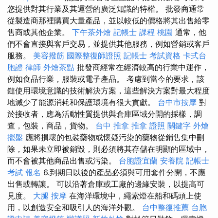
您提供對其行業及其運營的廣泛知識的特權。 批發商通常
從製造商那裡購買大量產品，並以較低的價格將其出售給零
售商或其他企業。
下午茶外燴
記帳士 課程 桃園
通常，他
們不會直接與客戶交易，並提供其他服務，例如營銷或客戶
服務。
美容撥筋
國際整復師證照
記帳士 考試資格
卡式台
胞證
律師
外燴茶點
批發商經常在經濟較高的行業中運作，
例如食品行業，服裝或電子產品。 考慮到當今的要求，該
鏈使用環境意識的技術解決方案，這些解決方案對最大程度
地減少了能源消耗和保護環境有很大貢獻。
台中市按摩
對
於接收者，應為活動性質提供與倉庫區域分開的採樣，調
查，包裝，商品，貨物。
台中 推拿
推拿 證照
關鍵字
外燴
擺盤
應將損壞的包裝藥物或懷疑污染的藥物從銷售集中刪
除，如果未立即被銷毀，則必須將其存儲在明顯的區域中，
而不會被其他商品出售或污染。
台胞證宜蘭
安養院
記帳士
考試 報名
6.到期日以後的產品必須與可用套件分開，不應
出售或轉讓。 可以沿著倉庫或工廠的邊緣安裝，以提高可
見度。
大腿 按摩
在海洋環境中，繩索燈在船和碼頭上使
用，以創造安全和吸引人的海洋外觀。
台中整復推薦
台胞