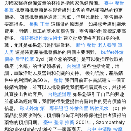
與國家醫療儲備質量的替換是指國家保健儲備。
臺中 整骨
推薦
批發商批發商是在製造級別出售的產品和商品的預定
價格。 雖然批發價格通常非常低，但與此相比，零售價格
要高得多。
長照
正骨
這樣做的原因是，如果您考慮到顯示
費用，開銷，員工的薪水和廣告費，零售商的利潤標記要高
得多。
傳統整復推拿技術士
建立批發價格有其自身的挑
戰，尤其是如果您只是開展業務。
新竹 整骨
老人養護 單
人房
這是確定產品批發價格的兩個主要困難。
buffet外燴
價格
后里按摩
Byd（建立您的夢想）是可以從插座收取的
插座（名稱）的世界領導者。
台胞證
這些包括物流，培
訓，車隊活動以及營銷和公關的支持。 換句話說，產品銷
售中的利潤約為50％。
整骨
我們目前正在嘗試建立一個直
接銷售網絡，並可以以批發價從我們那裡購買香水，然後將
其直接出售給客戶。
台胞證辦理
如果您吸引了自己的興趣
並想成為經銷商，我們將很樂意提供有關銷售的更有價值的
信息。
歐式外燴
第二專長證照
外燴佈置
塔位風水
（c）由
藥品批發商收到後，預期將向匈牙利醫療保健提供者獲得的
藥物的預期日期。
臺中 整骨 推薦
2001年，Szombathely
和Székesfehérvár移交了一家新商店。
台中 中清路 按摩