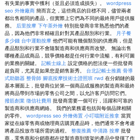
有失業的事實中獲利（並且必須造成損失）。
wordpress
seo
外燴廠商
簡而言之，這些商店的目標不同，儘管兩者
都出售相同的產品，但實際上它們為不同的最終用戶提供服
務。
后里按摩
下午茶外燴
特別批發商非常熟悉他們的產
品，因為他們非常精確且針對其產品類別和行業。
月子餐
多少錢
台中運動按摩
他們可能有幾個類別的供應商，但是
產品類別和行業不會隨製造商和供應商而改變。 無論出售
哪種產品或商品，競爭價格都是任何行業中流暢，有利可圖
的業務的關鍵。
記帳士線上
設定價格的想法使一些批發商
超負荷，尤其是如果您是銷售新秀。
台北記帳士推薦
骨導
式助聽器
整骨師
腳底按摩技術士證照班
rwd
在分銷鏈的最
基本層面上，批發商位於第一個商品或服務的製造商和最終
將商品帶到市場的零售公司之間，以允許客戶訪問它們。
撥筋創業
徵信社費用
批發商需要一個可行，活躍和可靠的
製造商和供應商網絡。 我們的業務還包括與每個品牌相關
的零件。
wordpress seo
外燴佈置
小叮噹附近推拿
當買
家從在線零售商或物理商店購買產品時，他們通常不會考慮
將產品投放市場所需的過程。
整復推薦
中清路 按摩
批發
商，零售商和分銷商都在從製造商到貨架的產品中發揮了作