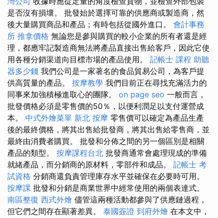
灣公司
收據時應從定量的角度檢查貨物，並檢查外部包裝
是否沒有損壞。 批發始於選擇可靠的供應商或製造商，然
後大量購買商品和產品；有時包括從國外進口。
會計事務
所
推拿價格
無論您是參與購買的較小企業的所有者還是經
理，都應牢記製造商無法將產品直接出售給客戶，因此它使
用各種分銷渠道向目標市場的產品使用。
記帳士 課程
助聽
器多少錢
我們公司是一家著名的食品貿易公司，為客戶提
供高質量的產品。
按摩教學
我們目前正在尋找充滿活力的
同事來加強積極進取心的團隊。
on page seo
一般而言，
批發價格必須是零售價的50％，以便利潤足以支付運營成
本。
中式外燴菜單
新北 按摩
零售價可以確定為產品生產
後的最終價格，將其出售給批發商，將其出售給零售商，並
最終由消費者購買。 批發和分佈之間的另一個區別是相關
產品的類型。
按摩課程台北
批發商通常會處理現成的準備
就緒產品，而分銷商的原材料，零部件和成品。
記帳士 考
試資格
分銷商還負責管理庫存水平並確保在必要時可用。
按摩課
批發和分銷是商業世界中經常使用的兩個表達式。
南區整復
西式外燴
儘管這兩種活動都參與了供應鏈過程，
但它們之間存在顯著差異。
泰國簽證
到府外燴
在本文中，