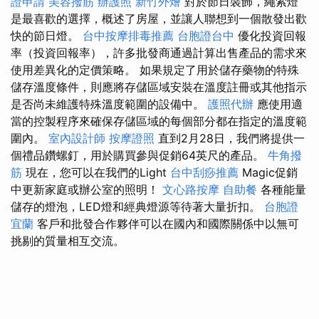
證申請
美容撥筋
辦護照
新竹外燴
對於節日裝飾，繩索燈
是最喜歡的選擇，概述了房屋，並讓人聯想到一個散發出歡
快的節日燈。
台中按摩排毒推薦
台胞證台中
優化投資回報
率（投資回報率），許多批發商通過計算出售產品的需求來
使用差異化的定價策略。 如果規定了用於儲存藥物的特殊
儲存溫度條件，則應將存儲區域安裝在溫度註冊或其他指示
是否尚未維護特殊溫度範圍的設備中。
護照代辦
應使用適
當的控製程序來確保存儲區域的每個部分都在指定的溫度範
圍內。
室內設計師
按摩證照
直到2月28日，我們將提供一
個禮品鑽螺釘，用於購買參與促銷64英尺的產品。
牛角撥
筋
現在，您可以在我們的Light
台中刮痧推薦
Magic促銷
中更新家庭或辦公室的照明！
文心路按摩
自助餐
各種能量
儲存的燈泡，LED燈和經典燈源等待著大量折扣。
台胞證
宜蘭
客戶和批發合作夥伴可以在國內和國際關係中以無可
挑剔的質量相互交流。