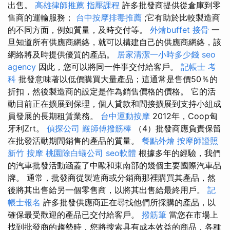
出售。
高雄律師推薦
指壓課程
許多批發商提供從倉庫到零
售商的運輸服務；
台中按摩排毒推薦
;它有助於比較製造商
的不同方面，例如質量，及時交付等。
外燴buffet
接骨
一
旦知道所有供應商網絡，就可以構建自己的供應商網絡，該
網絡將及時提供優質的產品。
居家清潔一小時多少錢
seo
agency
因此，您可以將同一件事交付給客戶。
記帳士 考
科
批發意味著以低價購買大量產品；這通常是售價50％的
折扣，然後製造商的設定是作為銷售價格的價格。 它的活
動目前正在擴展到保理，個人貸款和間接擴展到支持小組成
員發展的長期租賃業務。
台中運動按摩
2012年，Coop匈
牙利Zrt。
偵探公司
嚴師傅撥筋棒
（4）批發商應負責保留
在批發活動期間銷售的產品的質量。
餐點外燴
按摩師證照
新竹 按摩
桃園除白蟻公司
seo軟體
根據多年的經驗，我們
的汽車批發活動涵蓋了中歐和東南部的幾個主要國際汽車品
牌。 通常，批發商從製造商或分銷商那裡購買其產品，然
後將其出售給另一個零售商，以將其出售給最終用戶。
記
帳士報名
許多批發供應商正在尋找他們所採購的產品，以
確保最受歡迎的產品已交付給客戶。
撥筋筆
當您在市場上
找到批發商的趨勢時，您將搜索具有成本效益的商品，各種