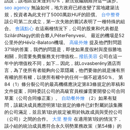
話說，該地區並未達到10％，新法規繼續維持這一讓步。
seo agency
無論如何，地方政府已經改變了當地建築法
規，投資者為此支付了5000萬款HUF的賠償。
台中整脊
該公司第二次成立，第一次失敗的嘗試表明了一種特殊的組
合。
會議點心
在這兩種情況下，公司的股東和代表都是
SzilárdNagy的前合夥人PéterFenyvesi。 最近的機場是52
公里外的Hévíz-Balaton機場。
高級外燴
提及他們對問題
3718的答案，我們的問題是，即使如果度假村與度假勝地
相關，則需要免費服務支付增值稅...
撥筋美容
公司在這一
年中的增值稅不同，如下... 因此，就Lovasberény酒店而
言，為了使所有者能夠向公眾隱藏，他們要做的就是擁有所
有權的所有權，以便所有權中的任何一個不超過50％。 第
84（1）條分裂公司的最高機構應決定第83條規定的草稿和
文件提案，同時委託公司的高級官員根據需要開發公司合同
草案（公司合同修正案）。
自助餐外燴
（2）如果有疑
問，該裁決成員應證明第1款規定的條件已針對屬於該集團
的公司滿足，並且第1款的規定被用於執政成員與受控公司
（公司）之間的合作。
大里 整骨
在適用第1段的情況下，
該小組的統治成員應符合永久弱勢業務政策（第54條）的