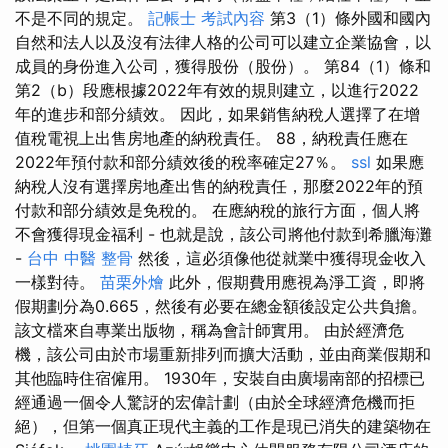
不是不同的規定。
記帳士 考試內容
第3（1）條外國和國內
自然和法人以及沒有法律人格的公司可以建立企業協會，以
成員的身份進入公司，獲得股份（股份）。 第84（1）條和
第2（b）段應根據2022年有效的規則建立，以進行2022
年的進步和部分績效。 因此，如果銷售納稅人選擇了在增
值稅電視上出售房地產的納稅責任。 88，納稅責任應在
2022年預付款和部分績效後的稅率確定27％。
ssl
如果應
納稅人沒有選擇房地產出售的納稅責任，那麼2022年的預
付款和部分績效是免稅的。 在應納稅的旅行方面，個人將
不會獲得現金福利 - 也就是說，該公司將他付款到希臘海灘
-
台中 中醫 整骨
然後，這必須像他從就業中獲得現金收入
一樣對待。
苗栗外燴
此外，假期費用應視為淨工資，即將
假期劃分為0.665，然後有必要在總金額後設定公共負擔。
該文檔來自專業出版物，稱為會計師實用。 由於經濟危
機，該公司由於市場重新排列而擴大活動，並由商業假期和
其他臨時住宿僱用。 1930年，安裝自由廣場南部的招標已
經通過一個令人驚訝的宏偉計劃（由於全球經濟危機而拒
絕），但第一個真正現代主義的工作是現已消失的建築物在