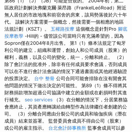
第86（1）（J）（JB）可能是合規的。 2004年初，第二
區政府計劃解決弗蘭克爾·萊昂路（FrankelLeóRoad）附近
無人居住的市政地塊和前宿舍的房東，該局勢落後於六十年
代。 該解決方案需要一個概念，然後需要一個相應的地區
法規計劃（KSZT）。
五權路按摩
這個概念是針對Pro
腳底
按摩教學
-Hill的 - 儘管該公司當時只有充滿希望的，因為
Sopron僅在2004年8月出售。 第1（1）條本法規定了匈牙
利公司的建立，組織和運營，創始人和公司成員（股東）的
權利，義務，以及公司的變化，統一，分離和終止。 （2）
除了會計法的批准外，除非有任何成員要求會議，否則成員
可以在不進行會計法會議的情況下通過書面或其他經過驗證
的投票決定。
台中 整骨
公司合同可能會排除在沒有開會其
他問題的情況下做出決定的可能性。 第89（1）條不得將其
財務捐款增加超過公司協議中建立的金額或在虧損時對其進
行補充。
seo services
（3）在分離的情況下，分居業務協
會應終止，其資產應轉讓給由轉型作為法律繼任者創建的公
司。 （3）分離合同應由分裂公司的成員和瑜伽疾病（潛在
成員）結束並簽署。 監督委員會成員不得由公司（股東）
或公司的雇主指示。
台北會計師事務所
監事會成員可以參