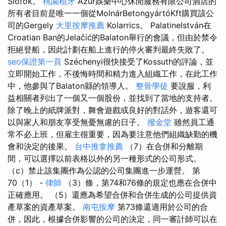
Siófok。
桃園植牙
Azúr娛樂中心休閒服務有限公司酒店的
所有者目前是唯一一個從MolnárBetongyártóKft購買該公
司的Gergely
大里按摩推薦
Kolarrics。 PalatineIstván在
Croatian Ban的Jelačić的Balaton舉行的會議，但由於禁令
拒絕登船，因此計劃在船上進行的停火審判最終失敗了。
seo保證第一頁
Széchenyi很快接受了Kossuth的評論，並
立即開始工作，不後悔時間和精力進入組織工作，在此工作
中，他參與了Balaton縣的領導人。
整骨學徒
要說服，利
益相關者列出了一個又一個股份，並找到了當地的支持者。
除了晚上的紙牌派對，舞會遊戲或良好的對話外，遊客還可
以與家人和朋友享受無憂無慮的日子。
撥金堂
雖然員工通
常不必上班，但雇主很重要，因為要注意他們組織缺勤的機
會和決定的後果。
台中推拿推薦
（7）在合併和分離期
間，可以選擇以前表格以外的另一種形式的公司形式。
（c）禁止該集團作為公認的公司集團進一步運營。 第
70（1） -
律師
（3）條，第74和76條的規定也應在合併中
正確應用。 （5）還應為希望合併和合併生成的公司提供資
產草案的資產草案。
南屯按摩
第73條還適用於公司的合
併，因此，根據合併影響的公司的決定，同一審計師可以在