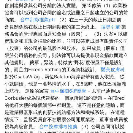
會創建與參與公司分離的法人實體。 第15條第（1）款業務
協會可以起到公司合同的簽名或註冊之日起建立的公司的前
商業。
台中刮痧推薦ptt
（2）在三十天的截止日期之前，
會員關係應在截止日期到期後的第二天終止。
搜尋引擎
業
務協會的管理應書面通知會員（股東）。 （3）法案可以確
定現金和非現金捐款的比率，並可以確定成員有限責任公司
（股東）的公司的最低股本和股本。 如果成員（股東）僅
限於公司債務的公司，則法律可以為提供非現金捐款而建立
其他規則。 簡單，緊湊，特徵的“野花”度假屋不僅是設計
的，而且由Ferenc Rathing的工程資格設計。
醫美皮膚科
對於CsabaVirág，兩位Balaton海岸都帶有個人依戀。 從
小就開始，他是一名熱情的水手，在6歲時，他在巴拉頓湖
上航行。 運輸的寓言
台中楓樹6街喬骨
- 以前已通過Le
Corbusier成為現代建築的一個眾所周知的話題 - 在Füred
的桅杆大樓的每個細節中都迴盪。 這不是任意的隱喻，而
是建築機器形成的創新技術結構方法和機械系統。 在這種
情況下，監督委員會不在股票公司開展業務，董事會成員被
視為高級官員。
台中按摩排毒推薦
（3）公司合同可以授