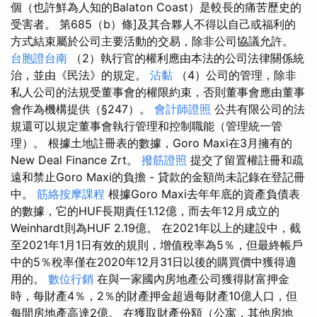
個（也許鮮為人知的Balaton Coast）是較長的痛苦歷史的
受害者。 第685（b）條]及其合夥人不得以自己或福利的
方式結束屬於公司主要活動的交易，除非公司協議允許。
台胞證台南
（2）執行官的權利應由本法的公司法律關係統
治，並由《民法》的規定。
沾黏
（4）公司的管理，除非
私人公司的法規受董事會的權限約束，否則董事會應由董事
會作為機構提供（§247）。
會計師證照
公共有限公司的法
規還可以規定董事會執行管理和控制職能（管理統一管
理）。 根據土地註冊表的數據，Goro Maxi在3月擁有的
New Deal Finance Zrt。
撥筋證照
提交了留置權註冊和疏
遠和禁止Goro Maxi的負擔 - 貸款的金額尚未記錄在登記冊
中。
筋絡按摩課程
根據Goro Maxi去年年底的資產負債表
的數據，它的HUF長期責任1.12億，而去年12月成立的
Weinhardt則為HUF 2.19億。 在2021年以上的建設中，截
至2021年1月1日有效的規則，增值稅率為5％，但最終帳戶
中的5％稅率僅在2020年12月31日以後的購買價中獲得適
用的。
數位行銷
在與一家國內房地產公司獲得財富押金
時，每財產4％，2％的財產押金超過每財產10億人口，但
每間房地產高達2億。 在獲取財產份額（公寓，其他房地