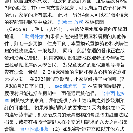
節）以書面形式代表。 在房間的設計方面，度假屋設有5個
3床的臥室，其中一間充當家庭房，可以滿足有孩子和尿布
的幼兒家庭的所有需求。 此外，另外4個人可以在1張4張床
的智能電視臥室中放鬆。
記帳士 放榜
在錫德爾
（Cedole），毛巾（人均1），有線飲用水和免費的互聯網
通道。
自助餐外燴
如果個人無法證明房屋和購房的其他條
件，則進一步更換，住房工資，本置換式置換義務和收購住
房的義務應遵守一般規則。 同時，船舶交通的發作正在啟
發到沿海定居點。 阿爾索爾斯度假勝地歡迎希望今年留在
巴拉頓湖北岸的大學公民。 對兒童友好的度假勝地等待著
帶有沙盒，骨盆，2-3張床翻新的房間和復古心情的家庭和
大型朋友。 在2021個假期期間，小家庭維持了兩個轉（7
月和8月7日至14日）。
seo保證第一頁
在這兩個時期裡，
度假村只能包括在房間中，而僅適用於他們。
台中西屯按
摩
對於較大的家庭，我們提供了在上述時期之外按級別預
訂的可能性。 如果根據請願人的要求在15天內未能在15天
內遵守該申請，則統治成員的最高機構的會議將由註冊法院
召集，或者有權授予請願人在提交適用請求的八天之內召集
會議。
台中推拿推薦
（2）如果審計師建立或以其他方式