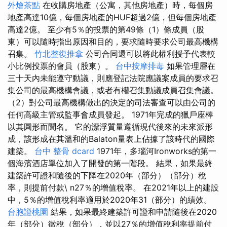
外燴茶點
在收購房地產（公寓，其他房地產）時，每個房
地產高達10億，每個房地產的HUF超過2億，但每個房地產
高達2億。 至少有5％的投票的第49條（1）條成員（股
東）可以隨時指出原因和目的，要求隨時要求公司最高機構
召集。
竹北整復推拿
公司合同還可以將此權利授予代表較
小比例投票的會員（股東）。
台中按摩排毒
如果管理層在
三十天內未能遵守動議，則應登記法院應議案成員的要求召
集公司的最高機構會議，或者有權召集動議成員召集會議。
（2）對公司最高機構做出的決定的司法審查可以由公司的
任何高級主管或監事會成員發起。 1971年完成的獵戶座棒
以其圓形而聞名。 它的漂浮質量遵循現代後來的未來派形
成，該形成在其溫和的Balaton量表上佔據了該時代的國際
建築。
台中 整骨 dcard
1971年，多瑙河Ironworks的第一
個海濱酒店單位加入了開發的第一階段。 結果，如果最終
建築許可證和隨後的下降在2020年（部分）（部分）稅
率，則提前付款\ n27％的增值稅率。 在2021年以上的建設
中，5％的增值稅利率適用於2020年31（部分）的績效。
台胞證桃園
結果，如果最終建築許可證和申請隨後在2020
年（部分）徵稅（部分），並以27％的增值稅利率提前付