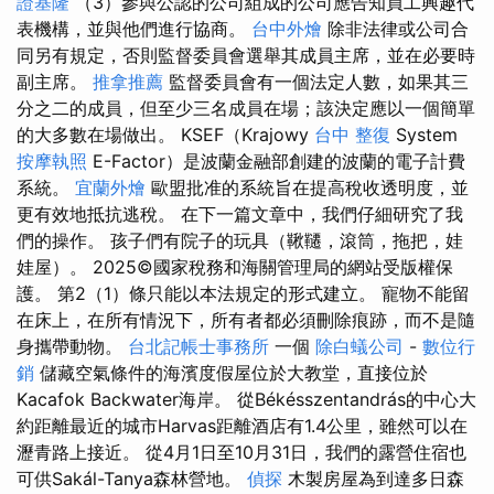
證基隆
（3）參與公認的公司組成的公司應告知員工興趣代
表機構，並與他們進行協商。
台中外燴
除非法律或公司合
同另有規定，否則監督委員會選舉其成員主席，並在必要時
副主席。
推拿推薦
監督委員會有一個法定人數，如果其三
分之二的成員，但至少三名成員在場；該決定應以一個簡單
的大多數在場做出。 KSEF（Krajowy
台中 整復
System
按摩執照
E-Factor）是波蘭金融部創建的波蘭的電子計費
系統。
宜蘭外燴
歐盟批准的系統旨在提高稅收透明度，並
更有效地抵抗逃稅。 在下一篇文章中，我們仔細研究了我
們的操作。 孩子們有院子的玩具（鞦韆，滾筒，拖把，娃
娃屋）。 2025©國家稅務和海關管理局的網站受版權保
護。 第2（1）條只能以本法規定的形式建立。 寵物不能留
在床上，在所有情況下，所有者都必須刪除痕跡，而不是隨
身攜帶動物。
台北記帳士事務所
一個
除白蟻公司
-
數位行
銷
儲藏空氣條件的海濱度假屋位於大教堂，直接位於
Kacafok Backwater海岸。 從Békésszentandrás的中心大
約距離最近的城市Harvas距離酒店有1.4公里，雖然可以在
瀝青路上接近。 從4月1日至10月31日，我們的露營住宿也
可供Sakál-Tanya森林營地。
偵探
木製房屋為到達多日森