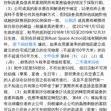
控制資產負債表草案期間所有業務協會的情況下採取行動。
（3）公司成員的薪水應在和解過程中確定，以便在終止會
員時不需要任何其他和解方式，否則該會員應與他或她對他
或她的財務捐款的比例保持一致。
台胞證
成員應有權獲得
前任前任的權益（根據差異的要求）。 從2021年1月1日起
生效的規定，較早的規則從2016年1月1日至2019年12月31
日生效。 區別在於確定與Rust Space Action區域有關的例
外。
眼下細紋醫美
據此，如果在黑麥速率的銹地區建立或
建立的住宅或已建立的住宅物業（不超過150平方米）的住
所不超過150平方米。
大甲按摩
第86（1）（J）（J）或
（JB），銷售的5％稅率是增值稅電視。
二手攤車回收
（3）附件3至第59部分，不符合第50段。 假日活動不可用
於組織（畢業，宴會，生日等）。 那些乘坐公共交通工具
的人必須在佔領住宿之前在城市進行。 這並不是我們第一
次不知道公共有限公司即使了解了實際所有者是誰是股票書
籍。 （3）如果重新評估根據會計法規定的轉型商業協會的
資產和義務，也應準備製定轉型計劃。 第68（1）條如果沒
有法律繼任者終止公司，則根據終止公司的義務剩餘的索賠
可以在公司終止的五年時間內對公司的前成員（股東）強制