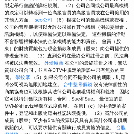
製定舉行會議的詳細規則。 （2）公司合同或公司最高機構
的決定可以轉移到一位高級官員的高級官員或在公司僱用的
其他人方面。
seo公司
（6）根據公司的最高機構或授權，
公司的管理機構可以允許公司操作其他機構（例如委員會，
諮詢機構），以便準備決定以準備決定。 這些機構的活動
不會影響根據本法的企業機構的能力和責任。 會員（股
東）的財務貢獻包括現金捐款和成員（股東）向公司提供的
非現金捐款。 （3）直到公司在最終公司註冊之前，民法典
將被民法典無效。
外燴廠商
在公司的最終註冊之後，無法
質疑公司合同，並且在CTV中規定的訴訟中只有無效的空
間。
學按摩
（5）如果公司合同不提供公司的期限，則應
將公司視為無限期地建立。
台中整骨價錢
沒有法律個性的
商業協會也可以根據其法律公司名稱獲得權利和義務，因此
它可以特別獲取所有權，合同，Sue和Sue。 最便宜的是
MVM的Hévíz半獨立式度假屋。 在第1（c）段中指定的案
件中，登記和出版物應由登記法院提供。 （2）審計公司的
成員（股東）至少有5％的投票以及具有其審計公司非預期
索賠的人，可以要求提供有關執行成員實施的信息。
台胞