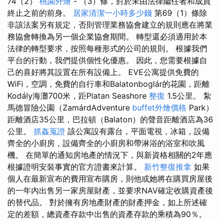
74（2）
桃園外燴
- （3）條，對於未由法律繼任者和成員
終止之前的前身。
居家清潔一小時多少錢
第69（1）條除
非該法案另有規定，否則管理業務協會建立的規則應在將業
務協會轉換為另一個企業協會期間。 轉型還必須適用於本
法律的轉型要求，按照每種形式的公司的規則。 根據我們
平台的行動，我們提供個性化優惠。 因此，您需要根據自
己的喜好將其設置在所有設備上。 EVE公寓提供免費的
WiFi，空調，免費的自行車和Balatonboglár的花園，距離
Kodály海灘700米，距Platan Seashore
整復
1.5公里。 紮
馬德冒險公園（ZamárdAdventure
buffet外燴價格
Park）
距離酒店35公里，巴拉頓（Balaton）的聲音距離酒店為36
公里。
抓姦蒐證
該公寓設有露台，平面電視，冰箱，設備
齊全的小廚房，設備齊全的小廚房和帶淋浴的浴室和吹風
機。 在簡單的通知房地產的情況下，與新資格相關的2年應
根據證明安裝事實的官方證書來計算。
新竹整復推拿
如果
個人在最新宣布的費用宣布購房，則他或她將在購買房屋後
的一年內出售另一家房屋財產，並要求NAV確定收購資產後
的替代品。 對於擁有房地產財產的財產押金，如上所述確
定的差額，總資產存款中出售的資產存款的乘積為90％。