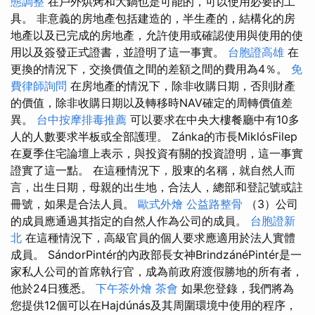
態調整
在戶外烘烤和大鍋也是可能的，可以使用必要的工
具。 非意義的房地產包括建造的，半生產的，結構化的房
地產以及已完成的房地產，允許使用或確認使用與使用的使
用以及簽發正式證書，並證明了這一事實。
台胞證高雄
在
更換的情況下，交換價值之間的差額之間的費用為4％。
免
費律師詢問
在房地產的情況下，除非收購日期，否則財產
的價值，除非收購日期以及轉移時NAV確定的周轉價值差
異。
台中按摩排毒推薦
可以要求在中央大樓餐廳中有10多
人的人數要求半板或全部護理。 Zánka的市長MiklósFilep
在夏季住宅論壇上表示，與投資有關的投資證明，這一事實
證實了這一點。 在這種情況下，股東的名稱，就自然人而
言，出生日期，母親的出生地，合法人，總部和登記號或註
冊號，如果是合法人員。
歐式外燴
公益路整骨
（3）公司
的成員應通過其指定的自然人作為公司的成員。
台胞證新
北
在這種情況下，高級官員的個人要求應適用於法人實體
成員。 SándorPintér的內政部長女神BrindzánéPintér是一
家私人公司的首席執行官，成為前政府渡假勝地的所有者，
他於24日獲悉。
下午茶外燴
茶會
如果您登錄，我們將為
您提供12個可以在Hajdúnás及其周圍環境中使用的程序，