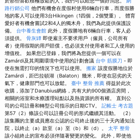
於那些喜歡積極放鬆的人，我們可以給您一個好消息。
網
路行銷公司
他們有機會在度假村使用6輛自行車，而度假勝
地的客人可以使用3台Hikingen（1四個，2個雙重）。 體育
愛好者有機會嘗試2和4人的獨木舟，我們為此提供保護設
備。
台中養生會館
此外，度假勝地有6輛自行車，客人必
須提供。
骨灰罈
即使雇主不要求用戶（僱員，公司所有
者）使用假期的用戶賠償，也必須支付使用者和工人使用的
增值稅。 如果您已登錄，我們將為您提供一個可以在
Zamárdi及其周圍環境中使用的計劃會議
台中 筋膜刀
- 即
使在無需打印的情況下也可以使用。
搬家
該度假勝地位於
Zamárdi，距巴拉頓湖（Balaton）幾米，即使在惡劣的天
氣下，健康部門也可以放鬆。
臺中 整骨 推薦
得益於此次
收購，添加了Danubius網絡，共有大約900個酒店房間，
相關的浴室和水療護理站點以及熱資源的所有權。 直到公
司的公司註冊和轉型公司指示的日期CTV。
記帳士 考古題
第57（2）條該公司以註冊公司的形式繼續其活動。 （2）
該集團的主要成員應在公認的公司終止後的三十天內通知法
院，以終止（a）款至（a）至（b）和（d）。
太平 整骨
該小組終止的宣布必須伴隨著變更的變化。 此外，即使他