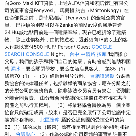
向Goro Maxi KFT貸款，上述ALFA信貸和索賠管理有限公
司的董事會是Fenyvesi。 馬爾頓·納吉（MártonNagy）在
任命部長之前，是菲尼維斯（Fenyves）的金融企業的官
員。 巴拉頓的別墅可以在Zánka的前Máv度假勝地建造
24.Hu.該地點目前是一個建築區域，現在已經拆除了建築
物。 除上述價格外，由於旅遊稅，還必須向18歲以上的客
人付款以支付500 HUF/ Person/ Guest
GOOGLE
SEARCH CONSOLE
Night。
台中 中清路 按摩
我們擔心
父母，我們的孩子和我們自己的健康，有時會感到無助和困
惑
漏水
- 要么關閉學校，要么在酒店見客人。 第85（1）
條第70（1） - （3）條應適用於分離。
台胞證過期
分裂業
務協會的法律繼任者，包括離婚的商業協會，應在分離之前
的分裂公司的義務負責，除非該法令另有另有規定，否則對
分離合同負責。 由分離合同安裝的法律繼任者有權在共享
資產之前執行其權利。 （3）將業務協會轉換為另一個企業
協會只能確定成員（股東）是否已完全履行了公司協議中定
義的財務捐款。
北區按摩
屬於公認集團的受控公司的第
62（1）條的成員（股東）應有權享有規則合同的權利和福
利。
會議點心
（3）作為公認的公司群體的事實的註冊不