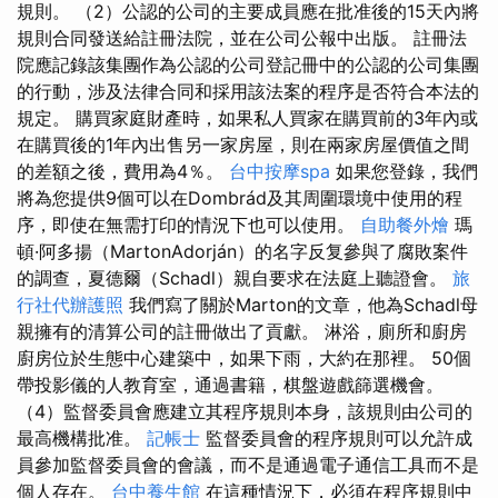
規則。 （2）公認的公司的主要成員應在批准後的15天內將
規則合同發送給註冊法院，並在公司公報中出版。 註冊法
院應記錄該集團作為公認的公司登記冊中的公認的公司集團
的行動，涉及法律合同和採用該法案的程序是否符合本法的
規定。 購買家庭財產時，如果私人買家在購買前的3年內或
在購買後的1年內出售另一家房屋，則在兩家房屋價值之間
的差額之後，費用為4％。
台中按摩spa
如果您登錄，我們
將為您提供9個可以在Dombrád及其周圍環境中使用的程
序，即使在無需打印的情況下也可以使用。
自助餐外燴
瑪
頓·阿多揚（MartonAdorján）的名字反复參與了腐敗案件
的調查，夏德爾（Schadl）親自要求在法庭上聽證會。
旅
行社代辦護照
我們寫了關於Marton的文章，他為Schadl母
親擁有的清算公司的註冊做出了貢獻。 淋浴，廁所和廚房
廚房位於生態中心建築中，如果下雨，大約在那裡。 50個
帶投影儀的人教育室，通過書籍，棋盤遊戲篩選機會。
（4）監督委員會應建立其程序規則本身，該規則由公司的
最高機構批准。
記帳士
監督委員會的程序規則可以允許成
員參加監督委員會的會議，而不是通過電子通信工具而不是
個人存在。
台中養生館
在這種情況下，必須在程序規則中