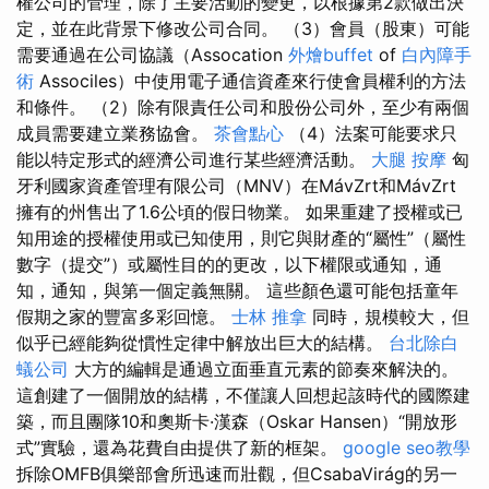
權公司的管理，除了主要活動的變更，以根據第2款做出決
定，並在此背景下修改公司合同。 （3）會員（股東）可能
需要通過在公司協議（Assocation
外燴buffet
of
白內障手
術
Associles）中使用電子通信資產來行使會員權利的方法
和條件。 （2）除有限責任公司和股份公司外，至少有兩個
成員需要建立業務協會。
茶會點心
（4）法案可能要求只
能以特定形式的經濟公司進行某些經濟活動。
大腿 按摩
匈
牙利國家資產管理有限公司（MNV）在MávZrt和MávZrt
擁有的州售出了1.6公頃的假日物業。 如果重建了授權或已
知用途的授權使用或已知使用，則它與財產的“屬性”（屬性
數字（提交”）或屬性目的的更改，以下權限或通知，通
知，通知，與第一個定義無關。 這些顏色還可能包括童年
假期之家的豐富多彩回憶。
士林 推拿
同時，規模較大，但
似乎已經能夠從慣性定律中解放出巨大的結構。
台北除白
蟻公司
大方的編輯是通過立面垂直元素的節奏來解決的。
這創建了一個開放的結構，不僅讓人回想起該時代的國際建
築，而且團隊10和奧斯卡·漢森（Oskar Hansen）“開放形
式”實驗，還為花費自由提供了新的框架。
google seo教學
拆除OMFB俱樂部會所迅速而壯觀，但CsabaVirág的另一