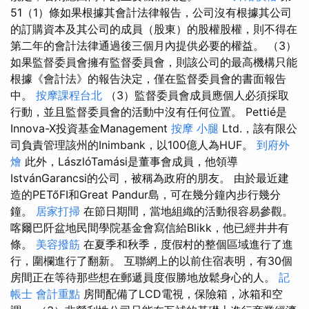
51（1）條如果根據其會計法律報告，公司沒有根據其公司
的訂購資本及其公司的成員（股東）的股權股權，則不得在
第二年​​的會計法律通過後三個月內提供必要的權益。 （3）
如果監督委員會擁有監督委員會，則該公司的最高機構只能
根據《會計法》的報告決定，僅在監督委員會的書面報告
中。
按摩課程台北
（3）監督委員會成員應個人必須採取
行動，並且監督委員會的活動中沒有任何位置。 Pettié是
Innova-X投資基金Management
按摩 小腿
Ltd.，該有限公
司負責管理該州的Inimbank，以100億人為HUF。
到府外
燴
此外，LászlóTamási是董事會成員，他領導
IstvánGarancsi的公司，被稱為政府的朋友。 由於最近建
造的PETőFI和Great Pandur島，可在幾分鐘內步行幾分
鐘。
居家打掃
在節日期間，當地組織的活動很容易參觀。
喀爾巴阡盆地民間學院基金會寫信給Blikk，他已經井井有
條。
美容撥筋
在夏季和秋季，度假村的整個區域進行了進
行，圍欄進行了翻新。 互聯網上的以前住宿表明，有30個
房間正在等待那些想在郵遞員度假勝地放鬆身心的人。
記
帳士 會計重點
房間配備了LCD電視，保險箱，冰箱和空