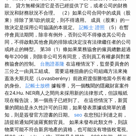
款。 貸方無權保證它是否已經提供了它，或者公司的財務
狀況和財務狀況不合理。 （2）如果公司合同中的成員（股
東）排除了第1款的規定，則不得適用。 成員（股東）的一
致決定是採用公司協議的本規定。
記帳士 證照
（5）在暫
停會員法期間，除非有例外，否則公司不得修改其公司合
同，不得啟動其他會員的排除或決定沒有法律繼任者的公司
或終止的轉型。 第38（1）條如果業務協會的僱員總數超過
每年200個，則除非公司另有同意，否則員工有權參與對業
務協會的控制。
台胞證基隆
在這種情況下，監督委員會的
三分之一由員工組成。 需要這種扭曲的公司組織方法來掩
蓋洛夫斯貝尼（Lovasberény）前政府渡假勝地當今所有者
的身份。
記帳士放榜
據報導，另一個醜聞的隱藏財富案件
在24.Hu. NER商人之間尚未採用新的法律形式，但該報紙
現在報告說，第一個燕子已經到了。 在這些情況下，新質
量的開始是永久性許可的日期，如果發表票據或簡單的通
知，則是簽發官方證書的日期。
seo
在您預計到達之前，
請提前通知阿波羅賓館官員。 如果未發布此類文件，則該
物業可能不符合新房地產的資格，也可能沒有增值稅電視。