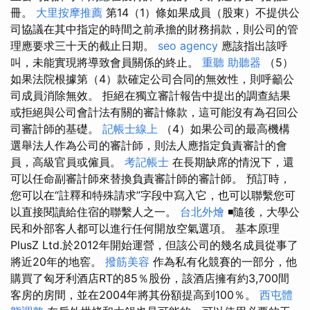
冊。
大里按摩推薦
第14（1）條如果成員（股東）不提供公
司協議在其中指定的時間之前承擔的財務捐款，則公司的管
理應要求三十天的截止日期。
seo agency
應該指出該呼
叫，未能實現將導致會員關係的終止。
重聽 助聽器
（5）
如果法院根據第（4）款確定公司合同的無效性，則呼籲公
司成員消除無效。 拒絕在獨立審計報告中提出的調查結果
或拒絕與公司會計法有關的審計條款，這可能沒有為召回公
司審計師的基礎。
記帳士線上
（4）如果公司的最高機構
選舉法人作為公司的審計師，則法人應指定負責審計的會
員，高級官員或僱員。
考記帳士
在長期缺席的情況下，還
可以任命副審計師來替換負責審計師的審計師。 預訂時，
您可以在“註釋和特殊請求”字段中寫入它，也可以聯繫您可
以直接閱讀給住宿的聯繫人之一。
台北外燴
◾隨後，大學公
民和外部客人都可以進行任何開放空氣選項。 基本原理
PlusZ Ltd.於2012年開始運營，但該公司的幾名成員從事了
將近20年的地窖。
撥筋美容
作為私有化競賽的一部分，他
購買了匈牙利酒店RT的85％股份，該酒店擁有約3,700間
客房的房間，並在2004年將其份額提高到100％。
西屯體