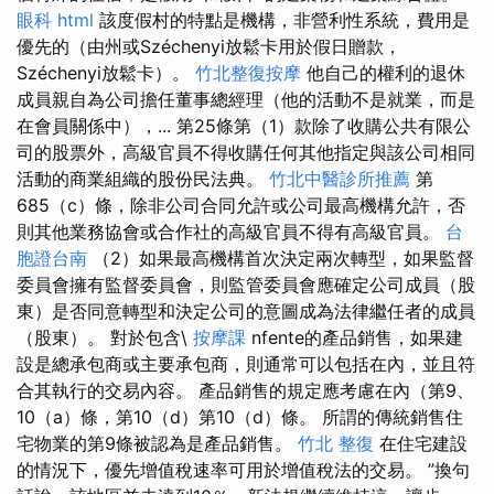
眼科
html
該度假村的特點是機構，非營利性系統，費用是
優先的（由州或Széchenyi放鬆卡用於假日贈款，
Széchenyi放鬆卡）。
竹北整復按摩
他自己的權利的退休
成員親自為公司擔任董事總經理（他的活動不是就業，而是
在會員關係中），... 第25條第（1）款除了收購公共有限公
司的股票外，高級官員不得收購任何其他指定與該公司相同
活動的商業組織的股份民法典。
竹北中醫診所推薦
第
685（c）條，除非公司合同允許或公司最高機構允許，否
則其他業務協會或合作社的高級官員不得有高級官員。
台
胞證台南
（2）如果最高機構首次決定兩次轉型，如果監督
委員會擁有監督委員會，則監管委員會應確定公司成員（股
東）是否同意轉型和決定公司的意圖成為法律繼任者的成員
（股東）。 對於包含\
按摩課
nfente的產品銷售，如果建
設是總承包商或主要承包商，則通常可以包括在內，並且符
合其執行的交易內容。 產品銷售的規定應考慮在內（第9、
10（a）條，第10（d）第10（d）條。 所謂的傳統銷售住
宅物業的第9條被認為是產品銷售。
竹北 整復
在住宅建設
的情況下，優先增值稅速率可用於增值稅法的交易。 ”換句