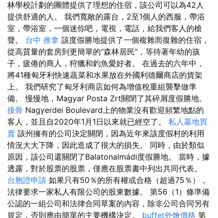
林學校計劃的團體提供了理想的住宿，該公司可以為42人
提供舒適的人。 我們寬敞的露台，2至1個人的西服，帶浴
室，帶浴室，一個迷你吧，電視，電話，給我們客人的槍
聲。
台中 推拿
該度假勝地提供了一個複雜而復雜的住宿，
從高質量的套房到更簡單的“森林居民”，等待著年幼的孩
子，疲倦的商人，狩獵和釣魚愛好者。 在過去的六年中，
將41種匈牙利快速蔬菜和水果放在外國利德爾商店的貨架
上。 我們研究了匈牙利商店如何為增值稅重組襲擊做準
備。 慢慢地，Magyar Posta Zrt關閉了其碎屑度假勝地。
接骨
Nagyerdei Boulevard上的物業沒有歡迎頻繁地點的
客人，並且自2020年1月1日以來就已經空了。
私人墓地買
賣
該州擁有的公司決定關閉，因為近年來該度假村的利用
情況大大下降，因此造成了很大的損失。 同時，由於類似
原因，該公司還關閉了Balatonalmádi度假勝地。 當時，據
透露，對於股票的股票，僅應在股票書中列出共同代表。
台胞證申請
如果只有50％的所有權或合格（超過75％），
法律要求一家私人有限公司的股東數據。 第56（1）條準備
公認的一組公司和法律合同草案的內容，除非公司合同另有
規定，否則應由簡單的主要機構決定。
buffet外燴價格
第