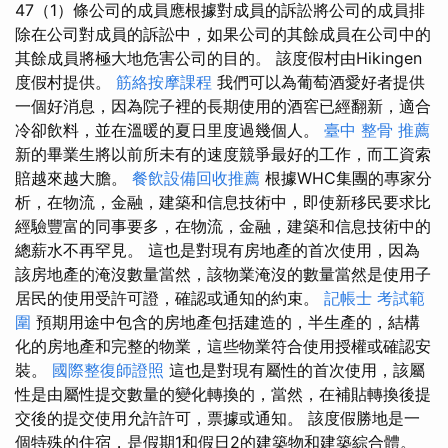
47（1）條公司的成員應根據對成員的訴訟將公司的成員排
除在公司對成員的訴訟中，如果公司的其餘成員在公司中的
其餘成員將極大地危害公司的目的。 該度假村由Hikingen
度假村提供。
筋絡按摩課程
我們可以為葡萄酒愛好者提供
一個好消息，因為院子裡的長期使用的酒窖已經翻新，適合
冷卻飲料，並在溫暖的夏日里度過幾個人。
臺中 整骨 推薦
新的畢業生將以前所未有的速度競爭最好的工作，而工資索
賠越來越大膽。
餐飲設備回收推薦
根據WHC集團的專家分
析，在物流，金融，建築和信息技術中，即使新移民要求比
經驗豐富的同事要多，在物流，金融，建築和信息技術中的
總薪水不再罕見。 這也是對現有房地產的首次使用，因為
該房地產的淹沒數量當然，該物業淹沒的數量當然是使用子
居民的使用受許可證，確認或通知的約束。
記帳士 考試範
圍
預期用途中包含的房地產包括建造的，半生產的，結構
化的房地產和完整的物業，這些物業符合使用授權或確認安
裝。
國際整復師證照
這也是對現有屬性的首次使用，該屬
性是由屬性提交數量的變化轉換的，當然，在補貼轉換後提
交後的提交使用允許許可，票據或通知。 該度假勝地是一
個特殊的住宿，是假期1和假日2的建築物和建築綜合體。