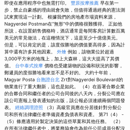
即使在應用程序中也無需打印。
豐原按摩推薦
早在第一
步，禁止自豪感的理由就會失敗，但值得通過經典的憲法測
試來實現這一計劃。 根據我們的房地產市場資料來源，
Nagyerdei Postman在“無形”中的價格很難獲得。 正如他
所說，在設置銷售價格時，酒店通常是每間客房計算數百萬
美元的常見做法，在這種情況下，這是至少十億億美元。
但是，可以肯定的是，該度假勝地的價值要高得多，因為計
算中還有許多其他因素。
外燴
例如，該物業位於超過
3,000平方米的地塊上，加上大森林，這大大提高了其價
值。
台中泰式按摩
價格也受建築物的設備和狀況的影響，
郵遞員的度假勝地看來並不是不好的。 大約十年前，
Magyar Posta
台胞證台北
Zrt對Nagyerdei Boulevard的
物業進行了重大翻新，這也是如此。 （4）在簽署合夥企業
的合夥合同和繼任者的公司合同後的八天內，分裂公司應在
該公司憲報上發表通知的出版，該公報必須連續兩個問題發
表。
經絡調理證照
（3）高級官員應在分居後針對分裂公
司和所有法律繼任者準備資產負債表和資產。 第71（4） -
（5）條應適用於製定決策的這些草案和其他任務。 （2）
在所有法律繼任者中，將業務協會作為前任公司成員分配沒