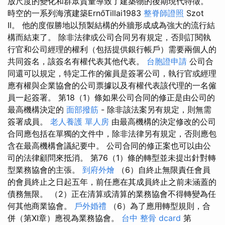
放尺度的變化和群眾質量導致了建築物的後期現代特徵。
時空的一系列海濱建築ErnőTillai1983
整脊師證照
Szot
II。 他的度假勝地以預製結構的外牆形成成為強大的流行結
構而結束了。 除非法律或公司合同另有規定，否則訂閱執
行官和公司經理的權利（包括提供銀行帳戶）需要兩個人的
共同簽名，該簽名有權代表其他代表。
台胞證申請
公司合
同還可以規定，特定工作的僱員是簽署公司，執行官或經理
應有權與企業協會的公司票據以及有權代表該代理的一名僱
員一起簽署。 第18（1）條如果公司合同的修正是由公司的
最高機構決定的
面部撥筋
- 除非該法案另有規定，則無需
簽署成員。
老人養護 單人房
由最高機構的決定修改的公司
合同應包括在單獨的文件中，除非法律另有規定，否則應包
含在最高機構會議紀要中。 公司合同的修正案也可以由公
司的法律顧問來抵消。 第76（1）條的轉型並未提出針對轉
型業務協會的主張。
到府外燴
（6）自終止無限責任會員
的會員終止之日起五年，前任應在其成員終止之前未涵蓋的
債務無限。 （2）正在清算或清算的業務協會不得轉變為任
何其他商業協會。
戶外婚禮
（6）為了應用轉型規則，合
併（第XI章）應視為業務協會。
台中 整骨 dcard
第