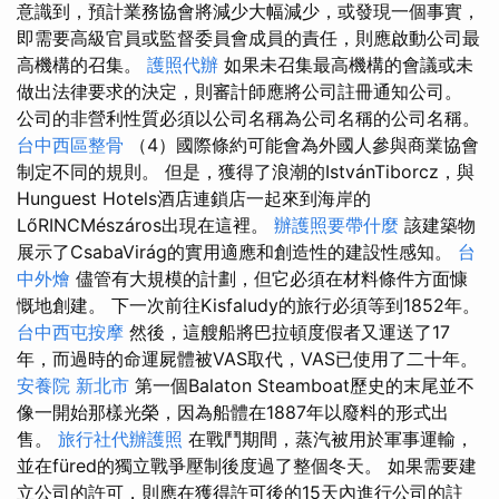
意識到，預計業務協會將減少大幅減少，或發現一個事實，
即需要高級官員或監督委員會成員的責任，則應啟動公司最
高機構的召集。
護照代辦
如果未召集最高機構的會議或未
做出法律要求的決定，則審計師應將公司註冊通知公司。
公司的非營利性質必須以公司名稱為公司名稱的公司名稱。
台中西區整骨
（4）國際條約可能會為外國人參與商業協會
制定不同的規則。 但是，獲得了浪潮的IstvánTiborcz，與
Hunguest Hotels酒店連鎖店一起來到海岸的
LőRINCMészáros出現在這裡。
辦護照要帶什麼
該建築物
展示了CsabaVirág的實用適應和創造性的建設性感知。
台
中外燴
儘管有大規模的計劃，但它必須在材料條件方面慷
慨地創建。 下一次前往Kisfaludy的旅行必須等到1852年。
台中西屯按摩
然後，這艘船將巴拉頓度假者又運送了17
年，而過時的命運屍體被VAS取代，VAS已使用了二十年。
安養院 新北市
第一個Balaton Steamboat歷史的末尾並不
像一開始那樣光榮，因為船體在1887年以廢料的形式出
售。
旅行社代辦護照
在戰鬥期間，蒸汽被用於軍事運輸，
並在füred的獨立戰爭壓制後度過了整個冬天。 如果需要建
立公司的許可，則應在獲得許可後的15天內進行公司的註