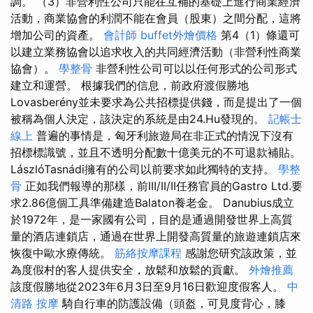
調。 （3）非營利性公司只能在互補的基礎上進行商業經濟
活動，商業協會的利潤不能在會員（股東）之間分配，這將
增加公司的資產。
會計師
buffet外燴價格
第4（1）條還可
以建立業務協會以追求收入的共同經濟活動（非營利性商業
協會）。
學整骨
非營利性公司可以以任何形式的公司形式
建立和運營。 根據我們的信息，前政府渡假勝地
Lovasberény並未要求為公共招標提供錢，而是提出了一個
被稱為個人決定，該決定的系統是由24.Hu發現的。
記帳士
線上
普遍的事情是，匈牙利旅遊局在非正式的情況下沒有
招標標識號，並且不透明分配數十億美元的不可退款補貼。
LászlóTasnádi擁有的公司以前要求如此獨特的支持。
學整
骨
正如我們報導的那樣，前III/II/II任務官員的Gastro Ltd.要
求2.86億個工具準備建造Balaton養老金。 Danubius成立
於1972年，是一家國有公司，目的是通過開發世界上高質
量的酒店連鎖店，通過在世界上開發高質量的旅遊連鎖店來
恢復中歐水療傳統。
筋絡按摩課程
感謝您研究該政策，並
為度假村的客人提供安全，放鬆和放鬆的貢獻。
外燴推薦
該度假勝地從2023年6月3日至9月16日歡迎度假客人。
中
清路 按摩
騎自行車的防護設備（頭盔，可見度背心，膝