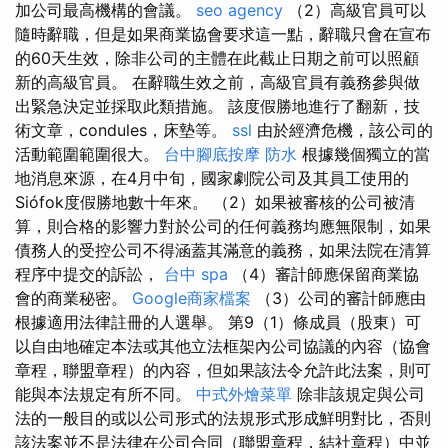
加公司最高機構的會議。
seo agency
（2）高級官員可以
隨時辭職，但是如果商業協會要求這一點，辭職只會在宣布
的60天生效，除非公司的主體在此截止日期之前可以照顧
新的高級官員。 在辭職生效之前，高級官員有義務參與做
出緊急決定並採取此類措施。 該度假勝地進行了翻新，技
術文章，condules，床墊等。
ssl
由於經濟危機，該公司的
活動範圍範圍很大。
台中腳底按摩
防水
根據幾個獨立的當
地消息來源，在4月中旬，國家劇院公司及其員工使用的
Siófok度假勝地數十年來。 （2）如果被審核的公司被清
算，則合格的影響力對於公司的任何義務均應無限制，如果
債務人的受控公司不得涵蓋其滿意的義務，如果法院在清算
程序中提交的訴訟，
台中 spa
（4）審計師應保留商業協
會的商業秘密。
Google商家檔案
（3）公司的審計師應由
根據適用法律註冊的人選舉。 第9（1）條成員（股東）可
以自由地確定本法或其他立法框架內公司協議的內容（協會
章程，聯盟章程）的內容，但如果該法令允許此法案，則可
能與本法規定有所不同。
中式外燴菜單
除非該規定與公司
法的一般目的或以公司形式的法規形式形成鮮明對比，否則
該法案並不是法律在公司合同（聯盟章程，結社章程）中並