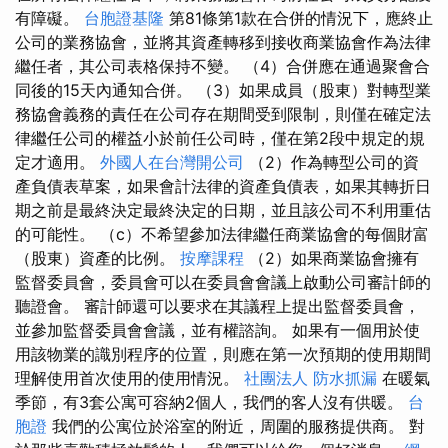
有障礙。
台胞證基隆
第81條第1款在合併的情況下，應終止
公司的業務協會，並將其資產轉移到接收商業協會作為法律
繼任者，其公司表格保持不變。 （4）合併應在通過聚會合
同後的15天內通知合併。 （3）如果成員（股東）對轉型業
務協會義務的責任在公司存在期間受到限制，則僅在確定法
律繼任公司的權益小於前任公司時，僅在第2段中規定的規
定才適用。
外國人在台灣開公司
（2）作為轉型公司的資
產負債表草案，如果會計法律的資產負債表，如果其轉折日
期之前是最終決定最終決定的日期，並且該公司不利用重估
的可能性。 （c）不希望參加法律繼任商業協會的每個財富
（股東）資產的比例。
按摩課程
（2）如果商業協會擁有
監督委員會，委員會可以在委員會會議上啟動公司審計師的
聽證會。 審計師還可以要求在其議程上提出監督委員會，
並參加監督委員會會議，並有權諮詢。 如果有一個用於使
用該物業的識別程序的位置，則應在第一次預期的使用期間
理解使用首次使用的使用情況。
社團法人
防水抓漏
在暖氣
季節，有3套公寓可容納2個人，我們的客人沒有供暖。
台
胞證
我們的公寓位於浴室的附近，周圍的服務提供商。 對