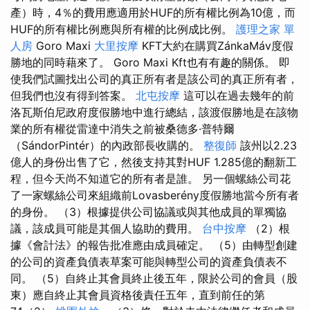
產）時，4％的費用應適用於HUF的所有權比例為10億，而
HUF的所有權比例應與所有權的比例成比例。
護理之家 單
人房
Goro Maxi
大里按摩
KFT大約在購買ZánkaMáv度假
勝地的同時藉來了。 Goro Maxi Kft也有有趣的關係。 即
使我們試圖找出公司的真正所有者是該公司的真正所有者，
但我們也沒有得到答案。
北屯按摩
這可以在過去幾年的前
洛瓦斯伯尼政府度假勝地中進行總結，該渡假勝地是在該物
業的所有權從雷達中消失之前被桑德多·普特爾
（SándorPintér）的內政部長收購的。
整復師
該州以2.23
億人的身份出售了它，然後支持其對HUF 1.285億的翻新工
程，但今天尚不知道它的所有者是誰。 另一個螺絲公司花
了一家螺絲公司來組織前Lovasberény度假勝地當今所有者
的身份。 （3）根據提供公司協議或與其他成員的單獨協
議，該成員可能是其個人協助的費用。
台中按摩
（2）根
據《會計法》的報告批准應由成員確定。 （5）由轉型創建
的公司的資產負債表草案可能與轉型公司的資產負債表不
同。 （5）自終止其會員終止後五年，限於公司的會員（股
東）應自終止其會員資格後責任五年，直到前任的第