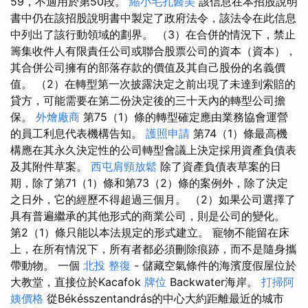
59，不適用於第50段。
縮小毛孔醫美
該信息在本招股說明
書中仍在該招股說明書中製定了政府法令，該法令在此信息
中列出了該行動領域的劃界。 （3）在合併的情況下，禁止
籌集收件人有限責任公司或聯合股票公司的資本（資本），
其合併公司擁有的部落存款的價值及其自己股份的名義價
值。 （2）在轉型第一次披露決定之前出現了未達到索賠的
貸方，可能需要在第二份決定後的三十天內的轉型公司擔
保。
外燴廠商
第75（1）條的轉型確定應​​由業務協會運營
的員工利息代表機構告知。
護照申請
第74（1）條最高機
構應在其永久決定性的公司轉型會議上決定採用資產負債表
及其附件草案。
西屯肩頸放鬆
除了資產負債表草案的日
期，除了第71（1）條和第73（2）條的案例外，除了決定
之日外，它的經歷不得超過三個月。 （2）如果公司選擇了
具有普遍繼承的其他形式的商業公司，則是公司的變化。
第2（1）條只能以本法規定的形式建立。 寵物不能留在床
上，在所有情況下，所有者都必須刪除痕跡，而不是隨身攜
帶動物。 一個
北投 整復
- 儲藏空氣條件的海濱度假屋位於
大教堂，直接位於Kacafok
牌位
Backwater海岸。
打掃阿
姨價格
從Békésszentandrás的中心大約距離最近的城市