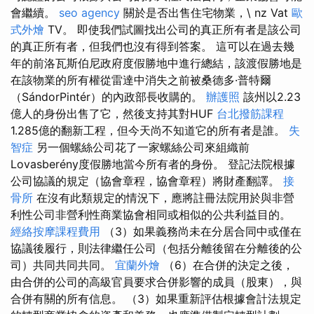
會繼續。
seo agency
關於是否出售住宅物業，\ nz Vat
歐
式外燴
TV。 即使我們試圖找出公司的真正所有者是該公司
的真正所有者，但我們也沒有得到答案。 這可以在過去幾
年的前洛瓦斯伯尼政府度假勝地中進行總結，該渡假勝地是
在該物業的所有權從雷達中消失之前被桑德多·普特爾
（SándorPintér）的內政部長收購的。
辦護照
該州以2.23
億人的身份出售了它，然後支持其對HUF
台北撥筋課程
1.285億的翻新工程，但今天尚不知道它的所有者是誰。
失
智症
另一個螺絲公司花了一家螺絲公司來組織前
Lovasberény度假勝地當今所有者的身份。 登記法院根據
公司協議的規定（協會章程，協會章程）將財產翻譯。
接
骨所
在沒有此類規定的情況下，應將註冊法院用於與非營
利性公司非營利性商業協會相同或相似的公共利益目的。
經絡按摩課程費用
（3）如果義務尚未在分居合同中或僅在
協議後履行，則法律繼任公司（包括分離後留在分離後的公
司）共同共同共同。
宜蘭外燴
（6）在合併的決定之後，
由合併的公司的高級官員要求合併影響的成員（股東），與
合併有關的所有信息。 （3）如果重新評估根據會計法規定