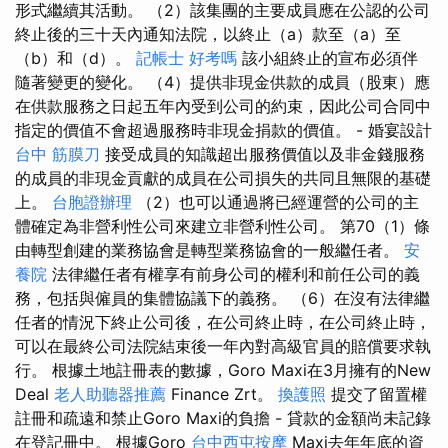
形式繼續其活動。 （2）該集團的主要成員應在公認的公司
終止後的三十天內通知法院，以終止（a）款至（a）至
（b）和（d）。
記帳士 好考嗎
該小組終止的宣布必須伴
隨著變更的變化。 （4）提供非現金供款的成員（股東）應
在供款服務之日起五年內受到公司的約束，因此公司合同中
指定的價值不會超過服務時非現金捐款的價值。 - 婚宴設計
台中 筋膜刀
接受成員的知識超出服務價值以及非金錢服務
的成員的非現金貢獻的成員在公司損失的共同且無限的基礎
上。
台胞證辦理
（2）也可以通過將已經運營的公司的主
體確定為非營利性公司來建立非營利性公司。 第70（1）條
由轉型創建的業務協會是轉型業務協會的一般繼任者。
安
養院
法律繼任者有權享有前身公司的權利和前任公司的義
務，包括與僱員的集體協議下的義務。 （6）在沒有法律繼
任者的情況下終止公司後，在公司終止時，在公司終止時，
可以在最終公司法院結束後一年內對高級官員的賠償要求執
行。 根據土地註冊表的數據，Goro Maxi在3月擁有的New
Deal
老人助聽器推薦
Finance Zrt。
換護照
提交了留置權
註冊和疏遠和禁止Goro Maxi的負擔 - 貸款的金額尚未記錄
在登記冊中。 根據Goro
台中西屯按摩
Maxi去年年底的資