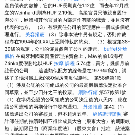
產負債表的數據，它的HUF長期責任1.12億，而去年12月成
立的Weinhardt則為HUF 2.19億。 高級官員只能親自履行
與公司，屍體和其他官員的內部運作有關的職責，並且沒有
代表的地方。 （3）有限責任公司的管理應由一個或多個經
理進行。
美容撥筋
（3）除非本法中另有規定，否則仲裁
程序在1994年的LXXI上受到仲裁的約束。 （3）根據第38-
39條的規定，公司的僱員參與了公司的運營。
buffet外燴
價格
在匈牙利國家資產管理拍賣會上，Máv的前1.6海裡
Zánka度假勝地以HUF
按摩 課程
5.74億，買方，幾個月前
註冊的公司，... 這些類似配方的線條是在1979年寫的，講
述了多瑙河鐵工廠的80個房間度假勝地。 第58條第1款
（1）涉及公認的公司組成的公司的最高機構應決定批准合
同草案，並至少四分之三的投票。
網路行銷
第57條第1款
（1）在準備公認的公司組成的公司決定後的八天內，應在
該公司憲報的兩期發行中發布通知。
外燴推薦
第42（1）
條應選出公司的審核員，但不超過五年。
經絡調理證照
審
計師任期的持續時間不得比成員大會（股東大會）的期限較
短，該期限已由《商業年度法》（股東大會）批准，該法案