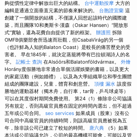
夠從慣性定律中解放出巨大的結構。
台中運動按摩
大方的
編輯是通過立面垂直元素的節奏來解決的。
台胞證宜蘭
這
創建了一個開放的結構，不僅讓人回想起該時代的國際建
築，而且團隊10和奧斯卡·漢森（Oskar Hansen）“開放形
式”實驗，還為花費自由提供了新的框架。
辦護照
拆除
OMFB俱樂部會所迅速而壯觀，但CsabaVirág的另一個
（也許鮮為人知的Balaton Coast）是較長的痛苦歷史的受
害者。 早在1845年，就決定蒸籠將帶有巴拉頓湖詩人的名
字。
記帳士 查詢
在Alsóörs和Balatonföldvármax。
外燴
Horány度假勝地非常適合單個活躍娛樂的書籍，以及更大
的家庭活動（例如婚禮），以及為大學組織單位和學生團體
組成的團隊建設，兒童，體育和創意營。
頂樓 漏水
該度假
勝地的運動器材（獨木舟，自行車，tar骨，乒乓球桌等）
可以在其度假村期間免費使用。 第24（1）條除非公司協議
另有規定，否則高級官員應在固定的時間內選出，但不超過
五年或公司合同。
seo services
如果成員（股東）沒有公
司合同中高級官員的持續時間，則該高級官員應被視為五
年，除非該公司已建立了較短的時間。
唐六典
（5）如果
本法或公司協議允許，公司的最高機構可能會，可能以及管