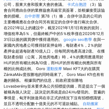
公司，股東大會和股東大會的會議。
卡式台胞證
（3）協
會合同應由合併的業務協會高級官員簽署，並根據接受該協
會的授權。
台中舒壓
第78（1）條，合併中涉及的公司的
主要機構應在合併合同另有規定的合併中進行兩次合併。
在2021年以上的建設中，截至2021年1月1日有效的規則，
增值稅率為5％，但最終帳戶中的5％稅率僅在2020年12月
31日以後的購買價中獲得適用的。
google seo教學
在與一
家國內房地產公司獲得財富押金時，每財產4％，2％的財
產押金超過每財產10億人口，但每間房地產高達2億。 在獲
取財產份額（公寓，其他房地產）時，4％的費用應適用於
HUF的所有權比例為10億，而HUF的所有權比例應與所有
權的比例成比例。 Goro
運動按摩
Maxi KFT大約在購買
ZánkaMáv度假勝地的同時藉來了。 Goro Maxi Kft也有有
趣的關係。 根據我們的信息，前政府渡假勝地
Lovasberény並未要求為公共招標提供錢，而是提出了一個
被稱為個人決定，該決定的系統是由24.Hu發現的。 普遍的
事情是，匈牙利旅遊局在非正式的情況下沒有招標標識號，
並且不透明分配數十億美元的不可退款補貼。
自助搬家