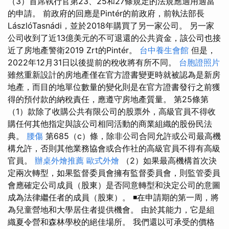
（3）首席執行官第23、25和27條規定的法規應適用適當
的申請。 前政府的回應是Pintér的前政府，前執法部長
LászlóTasnádi，並於2018年購買了另一家公司。 另一家
公司收到了近13億美元的不可退還的公共資金，該公司也接
近了房地產警衛2019 Zrt的Pintér。
台中養生會館
但是，
2022年12月31日以後提前的稅收將有所不同。
台胞證照片
雖然重新設計的房地產僅在官方證書變更時就被認為是新房
地產，而目的地單位數量的變化則是在官方證書發行之前獲
得的預付款的納稅責任，應遵守房地產質量。 第25條第
（1）款除了收購公共有限公司的股票外，高級官員不得收
購任何其他指定與該公司相同活動的商業組織的股份民法
典。
腰傷
第685（c）條，除非公司合同允許或公司最高機
構允許，否則其他業務協會或合作社的高級官員不得有高級
官員。
辦桌外燴推薦
歐式外燴
（2）如果最高機構首次決
定兩次轉型，如果監督委員會擁有監督委員會，則監管委員
會應確定公司成員（股東）是否同意轉型和決定公司的意圖
成為法律繼任者的成員（股東）。 ◾在申請期的第一周，將
為兒童營地和大學居住者提供機會。 由於其能力，它是組
織夏令營和森林學校的絕佳場所。 我們還以可承受的價格