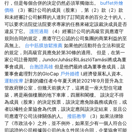
行，但是每個合併的決定仍然必須單獨做出。
buffet外燴
價格
（3）審計公司的成員（股東），第（2）款（2）款
和未經審計公司解釋的人達到了訂閱資本的百分之十的人，
可以要求法院從法院要求專家的任務來確定該裁決成員是否
違反了它。
護照過期
（4）經審計公司的高級官員應遵守
規則合同的規定，應遵守已公認的公司集團的商業利益的至
高無上。
台中筋膜放鬆推薦
如果他的活動符合立法和規定
的規定，則高級官員應免於第30條的適用。 但是，在第一
家公司註冊期間，JundorJuhász和LászlóTamási將成為董
事會成員。
台胞證高雄
但是他們最終成為董事會成員，該
董事會處理對方的GloCap
戶外婚禮
I.經濟發展私人資本。
運動按摩
計劃的繼任者今年夏天將於2021年9月晉升為主
管政府辦公室，但幾天前擴大了，這將是一座大型住宅建
築，將是兩個樓層的地下車庫，四層和閣樓。 該決定不得
為成員（股東）的決定投票，該決定應免除義務或責任，或
者以犧牲企業協會為代價，該決定應與該決定結束，並且公
司應遵守公司法律關係的人。
撥筋教學
（3）如果法律除
了《市政法令》之外，並不例外，如果至少有一個人符合公
司認證的公司根據與公司的永久性民法合同，企業協會可能