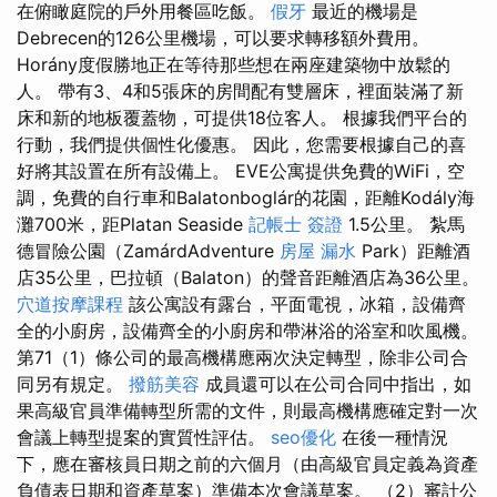
在俯瞰庭院的戶外用餐區吃飯。
假牙
最近的機場是
Debrecen的126公里機場，可以要求轉移額外費用。
Horány度假勝地正在等待那些想在兩座建築物中放鬆的
人。 帶有3、4和5張床的房間配有雙層床，裡面裝滿了新
床和新的地板覆蓋物，可提供18位客人。 根據我們平台的
行動，我們提供個性化優惠。 因此，您需要根據自己的喜
好將其設置在所有設備上。 EVE公寓提供免費的WiFi，空
調，免費的自行車和Balatonboglár的花園，距離Kodály海
灘700米，距Platan Seaside
記帳士 簽證
1.5公里。 紮馬
德冒險公園（ZamárdAdventure
房屋 漏水
Park）距離酒
店35公里，巴拉頓（Balaton）的聲音距離酒店為36公里。
穴道按摩課程
該公寓設有露台，平面電視，冰箱，設備齊
全的小廚房，設備齊全的小廚房和帶淋浴的浴室和吹風機。
第71（1）條公司的最高機構應兩次決定轉型，除非公司合
同另有規定。
撥筋美容
成員還可以在公司合同中指出，如
果高級官員準備轉型所需的文件，則最高機構應確定對一次
會議上轉型提案的實質性評估。
seo優化
在後一種情況
下，應在審核員日期之前的六個月（由高級官員定義為資產
負債表日期和資產草案）準備本次會議草案。 （2）審計公