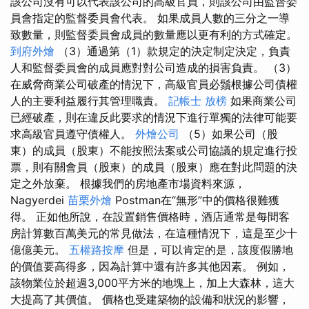
該公司沒有可以代表該公司的高級官員，則該公司由監督委
員會指定的監督委員會代表。 如果成員人數的三分之一導
致數量，則監督委員會成員的數量應以更有利的方式確定。
到府外燴
（3）通過第（1）款規定的決定制定決定，負責
人和監督委員會的成員應對對公司造成的損害負責。 （3）
在威脅商業公司破產的情況下，高級官員必鬚根據公司債權
人的主要利益履行其管理職責。
記帳士 放榜
如果商業公司
已經破產，則在違反此要求的情況下進行單獨的法律可能要
求高級官員遵守債權人。
外燴公司
（5）如果公司（股
東）的成員（股東）不能按照法案或公司協議的規定進行投
票，則有關會員（股東）的成員（股東）應在對此問題的決
定之外放棄。 根據我們的房地產市場資料來源，
Nagyerdei
苗栗外燴
Postman在“無形”中的價格很難獲
得。 正如他所說，在設置銷售價格時，酒店通常是每間客
房計算數百萬美元的常見做法，在這種情況下，這是至少十
億億美元。
五權路按摩
但是，可以肯定的是，該度假勝地
的價值要高得多，因為計算中還有許多其他因素。 例如，
該物業位於超過3,000平方米的地塊上，加上大森林，這大
大提高了其價值。 價格也受建築物的設備和狀況的影響，