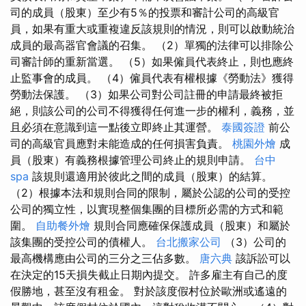
司的成員（股東）至少有5％的投票和審計公司的高級官
員，如果有重大或重複違反該規則的情況，則可以啟動統治
成員的最高器官會議的召集。 （2）單獨的法律可以排除公
司審計師的重新當選。 （5）如果僱員代表終止，則也應終
止監事會的成員。 （4）僱員代表有權根據《勞動法》獲得
勞動法保護。 （3）如果公司對公司註冊的申請最終被拒
絕，則該公司的公司不得獲得任何進一步的權利，義務，並
且必須在意識到這一點後立即終止其運營。
泰國簽證
前公
司的高級官員應對未能造成的任何損害負責。
桃園外燴
成
員（股東）有義務根據管理公司終止​​的規則申請。
台中
spa
該規則還適用於彼此之間的成員（股東）的結算。
（2）根據本法和規則合同的限制，屬於公認的公司的受控
公司的獨立性，以實現整個集團的目標所必需的方式和範
圍。
自助餐外燴
規則合同應確保保護成員（股東）和屬於
該集團的受控公司的債權人。
台北搬家公司
（3）公司的
最高機構應由公司的三分之三佔多數。
唐六典
該訴訟可以
在決定的15天損失截止日期內提交。 許多雇主有自己的度
假勝地，甚至沒有租金。 對於該度假村位於歐洲或遙遠的