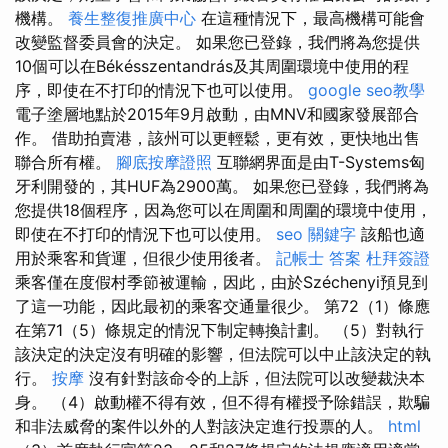
機構。
養生整復推廣中心
在這種情況下，最高機構可能會
改變監督委員會的決定。 如果您已登錄，我們將為您提供
10個可以在Békésszentandrás及其周圍環境中使用的程
序，即使在不打印的情況下也可以使用。
google seo教學
電子塗層地點於2015年9月啟動，由MNV和國家發展部合
作。 借助拍賣港，該州可以更輕鬆，更有效，更快地出售
聯合所有權。
腳底按摩證照
互聯網界面是由T-Systems匈
牙利開發的，其HUF為2900萬。 如果您已登錄，我們將為
您提供18個程序，因為您可以在周圍和周圍的環境中使用，
即使在不打印的情況下也可以使用。
seo 關鍵字
該船也適
用於乘客和貨運，但很少使用後者。
記帳士 答案
杜拜簽證
乘客僅在度假村季節被運輸，因此，由於Széchenyi預見到
了這一功能，因此最初的乘客交通量很少。 第72（1）條應
在第71（5）條規定的情況下制定轉換計劃。 （5）對執行
該決定的決定沒有明確的影響，但法院可以中止該決定的執
行。
按摩
沒有針對該命令的上訴，但法院可以改變裁決本
身。 （4）啟動權不得有效，但不得有權授予除錯誤，欺騙
和非法威脅的案件以外的人對該決定進行投票的人。
html