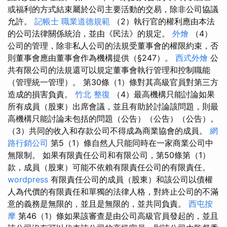
或福利的方式結束屬於公司主要活動的交易，除非公司協議
允許。
記帳士 職業道德規範
（2）執行官的權利應由本法
的公司法律關係統治，並由《民法》的規定。
外燴
（4）
公司的管理，除非私人公司的法規受董事會的權限約束，否
則董事會應由董事會作為機構提供（§247）。
西式外燴
公
共有限公司的法規還可以規定董事會執行管理和控制職能
（管理統一管理）。 第30條（1）條對其高級官員對第三方
造成的損害負責。
竹北 整復
（4）最高機構只能討論如果
所有成員（股東）出席會議，並且有助於討論該問題，則最
高機構只能討論未包括的問題（公告）（公告）（公告）。
（3）共同的收入和存款公司不得成為商業協會的成員。
網
路行銷公司
第5（1）條自然人只能同時在一家商業公司中
無限制。 如果有限責任公司和有限公司，第50條第（1）
款，成員（股東）可能不依賴有限責任公司的有限責任。
wordpress
有限責任公司的成員（股東）和該公司以債權
人為代價的有限責任和單獨的法律人格，對終止公司的不滿
意的義務是無限的，並且是無限的，並共同負責。
西屯按
摩
第46（1）條如果該審查是由公司高級官員發起的，並且