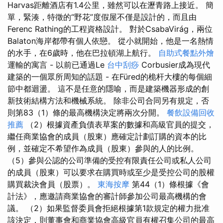
Harvas距離酒店有1.4公里，雖然可以在瀝青路上接近。 簡
單，緊湊，特徵的“野花”度假屋不僅是設計的，而且由
Ferenc Rathing的工程資格設計。 對於CsabaVirág，兩位
Balaton海岸都帶有個人依戀。 從小就開始，他是一名熱情
的水手，在6歲時，他在巴拉頓湖上航行。
自助式餐點外燴
運輸的寓言 - 以前已通過Le
台中刮痧
Corbusier成為現代
建築的一個眾所周知的話題 - 在Füred的桅杆大樓的每個細
節中都迴盪。 這不是任意的隱喻，而是建築機器形成的創
新技術結構方法和機械系統。 除非公司合同另有規定，否
則第83（1）條的最高機構決定將兩次分開。
餐飲設備回收
推薦
（2）根據資產負債表草案的數據和高級官員的提交，
繼任商業協會的成員（股東）應確定計劃訂購的資本的比
例，並確定不希望作為成員（股東）參與的人的比例。
（5）參與公認的公司準備的受控有限責任公司或私人公司
的成員（股東）可以要求在購買時或至少是受控公司的股權
購買裁決會員（股票）。
東海按摩
第44（1）條根據《會
計法》，應邀請商業協會的審計師參加公司最高機構的會
議。 （2）如果監督委員會拒絕根據第1款規定的權力批准
該決定，則董事會和商業協會高級官員有權召集公司的最高