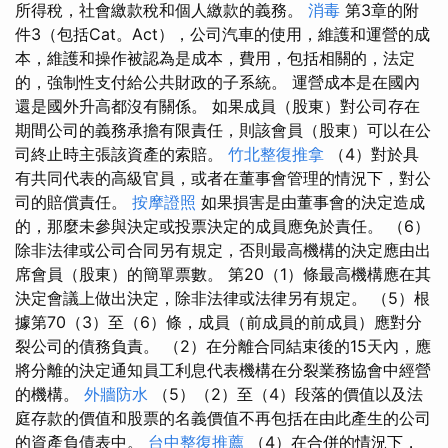
所得稅，社會繳款稅和個人繳款的義務。
消毒
第3章的附
件3（包括Cat。Act），公司汽車的使用，維護和運營的成
本，維護和操作被認為是成本，費用，包括相關的，法定
的，強制性支付給公共財政的子系統。 運營成本是在國內
還是國外升高都沒有關係。 如果成員（股東）對公司存在
期間公司的義務承擔有限責任，則該會員（股東）可以在公
司終止時主張該資產的索賠。
竹北整復推拿
（4）對於具
有共同代表的高級官員，或者在董事會管理的情況下，對公
司的賠償責任。
按摩證照
如果損害是由董事會的決定造成
的，那麼未參與決定或投票決定的成員應免於責任。 （6）
除非法律或公司合同另有規定，否則最高機構的決定應由出
席會員（股東）的簡單票數。 第20（1）條最高機構應在其
決定會議上做出決定，除非法律或法律另有規定。 （5）根
據第70（3）至（6）條，成員（前成員的前成員）應對分
裂公司的債務負責。 （2）在分離合同結束後的15天內，應
將分離的決定通知員工利息代表機構在分裂業務協會中經營
的機構。
外牆防水
（5）（2）至（4）段落的價值以及法
庭存款的價值和股票的名義價值不再包括在由此產生的公司
的資產負債表中。
台中整復推薦
（4）在合併的情況下，