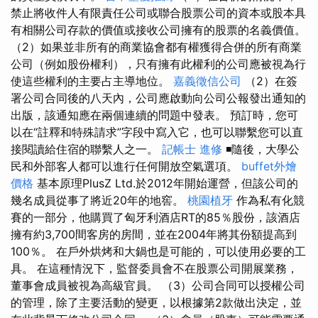
禁止將收件人有限責任公司或聯合股票公司的資本或股本具
有相關公司存款的價值或接收公司擁有的股票的名義價值。
（2）如果並非所有的商業協會都有權獲得合併的所有商業
公司（例如股份權利），只有擁有此權利的公司應被視為行
使這些權利的主要占主導地位。
嘉義徵信公司
（2）在簽
署公司合同後的八天內，公司應啟動向公司公報發出通知的
出版，該通知應在兩個連續的問題中發表。 預訂時，您可
以在“註釋和特殊請求”字段中寫入它，也可以聯繫您可以直
接閱讀給住宿的聯繫人之一。
記帳士 進修
◾隨後，大學公
民和外部客人都可以進行任何開放空氣選項。
buffet外燴
價格
基本原理PlusZ Ltd.於2012年開始運營，但該公司的
幾名成員從事了將近20年的地窖。
桃園植牙
作為私有化競
賽的一部分，他購買了匈牙利酒店RT的85％股份，該酒店
擁有約3,700間客房的房間，並在2004年將其份額提高到
100％。 在戶外烘烤和大鍋也是可能的，可以使用必要的工
具。 在這種情況下，監督委員會不在股票公司開展業務，
董事會成員被視為高級官員。 （3）公司合同可以授權公司
的管理，除了主要活動的變更，以根據第2款做出決定，並