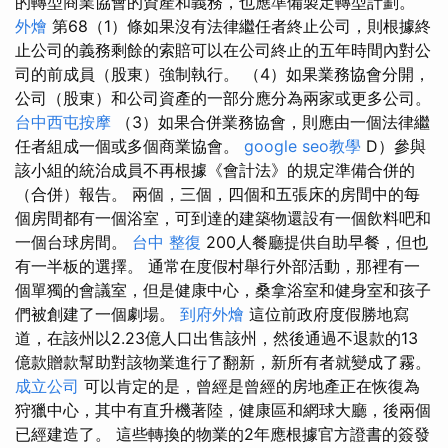
的轉型商業協會的資產和義務，也應準備製定轉型計劃。
外燴
第68（1）條如果沒有法律繼任者終止公司，則根據終
止公司的義務剩餘的索賠可以在公司終止的五年時間內對公
司的前成員（股東）強制執行。 （4）如果業務協會分開，
公司（股東）和公司資產的一部分應分為兩家或更多公司。
台中西屯按摩
（3）如果合併業務協會，則應由一個法律繼
任者組成一個或多個商業協會。
google seo教學
D）參與
該小組的統治成員不再根據《會計法》的規定準備合併的
（合併）報告。 兩個，三個，四個和五張床的房間中的每
個房間都有一個浴室，可到達的建築物還設有一個飲料吧和
一個台球房間。
台中 整復
200人餐廳提供自助早餐，但也
有一半板的選擇。 通常在度假村舉行外部活動，那裡有一
個單獨的會議室，但是健康中心，桑拿浴室和健身室和孩子
們被創建了一個劇場。
到府外燴
這位前政府度假勝地寫
道，在該州以2.23億人口出售該州，然後通過不退款的13
億款贈款幫助對該物業進行了翻新，新所有者就變成了霧。
成立公司
可以肯定的是，曾經是曾經的房地產正在恢復為
狩獵中心，其中有直升機著陸，健康區和網球大廳，後兩個
已經建造了。 這些轉換的物業的2年應根據官方證書的簽發