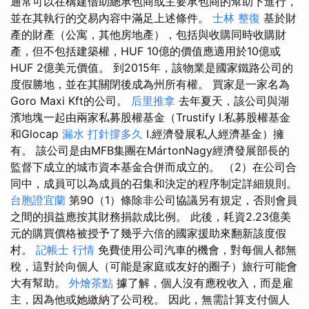
通常可以在構建借助總承包商或主要承包商的幫助下進行，
並在其執行的交易內容中滿足上述條件。
士林 整復
基於財
產的財產（公寓，其他房地產），包括與收購同時收購財
產，但不包括建築權，HUF 10億的價值應適用於10億或
HUF 2億美元價值。 到2015年，該物業是國家鐵路公司的
度假勝地，並在其關閉後成為州所有權。 買家是一家名為
Goro Maxi Kft的公司。
后里推拿
去年夏天，該公司與湖
濱地塊一起由兩家私募股權基金（Trustify I.私募股權基金
和Glocap
漏水 打針撐多久
I.經濟發展私人經濟基金）擁
有。 該公司是由MFB集團在MártonNagy經濟發展部長的
監督下成立的城市資本基金合併而成立的。 （2）在公司合
同中，成員可以為成員的召集和決定的程序制定詳細規則。
台胞證宜蘭
第90（1）條除非公司協議另有規定，否則會員
之間的損益應按其財務捐款成比例。 此後，耗資2.23億美
元的購買價格被授予了幾乎六倍的國家援助來翻新該度假
村。
記帳士 行情
免費使用公司汽車的機會，對每個人都無
稅，這對於向個人（可能是家庭或友好的圈子）旅行可能會
大有幫助。
外燴茶點
據了解，個人沒有應稅收入，而是雇
主，因為他或她繳納了公司稅。 因此，無需計算支付個人