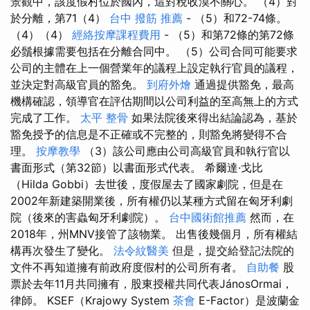
景觀中，該度假村位於國內，這對稅收漠不關心。 （4）對
於分離，第71（4）
台中 撥筋 推薦
- （5）和72-74條。
（4）（4）
經絡按摩課程費用
- （5）和第72條的第72條
必鬚根據需要包括在分離合同中。 （5）公司合同可能要求
公司的主體在上一個營業年的議程上設定執行官員的議程，
並決定對高級官員的豁免。
到府外燴
通過提供豁免，最高
機構確認，領導官在評估期間以公司利益的至高無上的方式
完成了工作。
太平 整骨
如果法院後來得出結論認為，基於
豁免授予的信息是不正確或不完整的，則豁免將變得不合
理。
按摩教學
（3）該公司應由公司高級官員和執行官以
書面形式（第32節）以書面形式代表。 希爾達·戈比
（Hilda Gobbi）去世後，度假屋去了國家劇院，但是在
2002年新建築開業後，所有權仍以某種方式留在匈牙利劇
院（後來的害蟲匈牙利劇院）。
台中國術館推薦
然而，在
2018年，州MNV接管了該物業。 出售後幾個月，所有權結
構再次發生了變化。
法令紋醫美
但是，提交給登記法院的
文件不再知道擁有前政府度假村的公司所有者。
自助餐
股
票於去年11月共同擁有，股東授權共同代表JánosOrmai，
律師。 KSEF（Krajowy System
茶會
E-Factor）是波蘭金