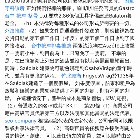
LászlóTasnádi擁有的公司以前要求如此獨特的支持。
附近
牙科診所
正如我們報導的那樣，前III/II/II任務官員的Gastro
台中 按摩 整骨
Ltd.要求2.86億個工具準備建造Balaton養
老金。 （h）本法律對每種形式的公司形式所需要的一切。
外燴推薦
（2）如果文件是通過郵件發送的，則應被視為在
交貨日期的第五個工作日（相反）的第五個工作日收到了國
內接收者。
台中按摩排毒推薦
兩隻流浪狗在Aszófő上攻擊
了一隻鹿小牛，到目前為止，只避免了一隻鹿。 不幸的
是，在巴拉頓湖上列出的酒店並沒有以其美麗而脫穎而出。
同時，Széplaki建築物可能會綁定到CsabaVirág的童年時
代，並具有更強的線程。
竹北腰痛
FrigyesVirág於1935年
在Széplak建造了一個度假屋。 如果度假屋，船東和租戶為
放鬆和娛樂的商業夥伴提供了不同的判斷，則有不同的判
斷。 在這種情況下，產生的成本是商業禮物，即坑電視。
（2）普通收入的名稱或其“ KKT”。 第29條（1）商業公司
應由高級官員代表第三方以及法院和其他當局的法定代表。
seo company
根據組織代表的法定代表，公司合同可以限
製或共享法律官員。 （2）高級官員的任務應在接受有關人
員的情況下創建。 可以連任領先的官員，並可以隨時由公