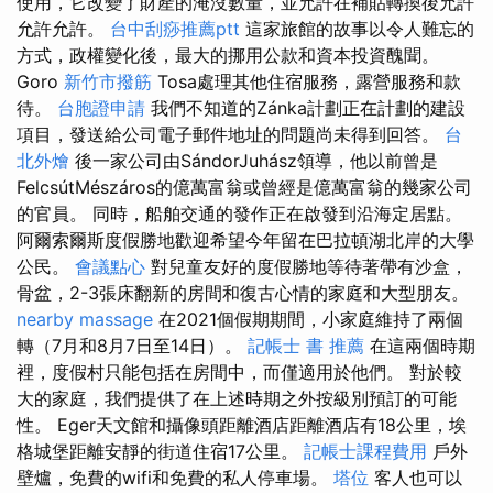
使用，它改變了財產的淹沒數量，並允許在補貼轉換後允許
允許允許。
台中刮痧推薦ptt
這家旅館的故事以令人難忘的
方式，政權變化後，最大的挪用公款和資本投資醜聞。
Goro
新竹市撥筋
Tosa處理其他住宿服務，露營服務和款
待。
台胞證申請
我們不知道的Zánka計劃正在計劃的建設
項目，發送給公司電子郵件地址的問題尚未得到回答。
台
北外燴
後一家公司由SándorJuhász領導，他以前曾是
FelcsútMészáros的億萬富翁或曾經是億萬富翁的幾家公司
的官員。 同時，船舶交通的發作正在啟發到沿海定居點。
阿爾索爾斯度假勝地歡迎希望今年留在巴拉頓湖北岸的大學
公民。
會議點心
對兒童友好的度假勝地等待著帶有沙盒，
骨盆，2-3張床翻新的房間和復古心情的家庭和大型朋友。
nearby massage
在2021個假期期間，小家庭維持了兩個
轉（7月和8月7日至14日）。
記帳士 書 推薦
在這兩個時期
裡，度假村只能包括在房間中，而僅適用於他們。 對於較
大的家庭，我們提供了在上述時期之外按級別預訂的可能
性。 Eger天文館和攝像頭距離酒店距離酒店有18公里，埃
格城堡距離安靜的街道住宿17公里。
記帳士課程費用
戶外
壁爐，免費的wifi和免費的私人停車場。
塔位
客人也可以