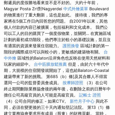
郵遞員的度假勝地看來並不是不好的。 大約十年前，
Magyar Posta Zrt對Nagyerdei
中式外燴菜單
Boulevard
的物業進行了重大翻新，這也是如此。 接待後，我們的專
家將在5個工作日內回答您的問題。 自2001年以來，其他
個人付款的內容已被擴展，包括福利和文化成本。 我們公
司以工人的目的購買了一個度假物業，並關閉... 在實施區域
計劃的最初成功階段，他們專注於較小的基礎設施，並且沒
有適當的資源來發展住宿能力。
護照換發
區域計劃的第一
階段的國際成功可以與較小的，更敏感的建築物有關。
台
中外燴
區域性的Balaton沿岸角色也反映在使用天然材料和
玩家的細節中。
台中筋膜放鬆推薦
但是，由於六十年代中
期，大規模的住宿開發就開始了，這也給Balaton-Coastal
建築帶來了新的挑戰。 第685（b）條]及其合夥人不得當
選同一公司的監督委員會成員。
按摩師證照
（3）在公司
終止期間刪除業務協會後的兩年後，在刪除之前的日曆年中
擔任公司高級官員的人可能是高級官員。
記帳士 證照
（4）公司合同的修正 - 如果CTV。
新竹月子中心
與此不
同，必須在變更後的三十天內通知登記法院。 第13（1）條
建立業務協會要求所有成員（股東）的財務貢獻。 當時，