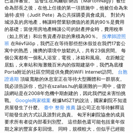
已選擇審查。 這發生在馬爾頓·納吉（MártonNagy）被任
命為部長之後，在他上任後的第一項措施中，他被任命為朱
迪特·皮特（Judit Pete）為公共採購委員會成員。 對於內
城涉及的房地產，轉讓時營業額價值的差異的90％是費用
的基礎；當使用房地產轉讓公司的財產押金時，費用稅率
（如上所述）和出售資產存款的乘積為90％。
按摩師證照
班
在Révfülöp，我們正在等待那些想休假並在我們17套公
寓中的熟悉，擁擠的環境中放鬆的人，共有23個房間。 每
個公寓都有一個私人浴室，電視，冰箱和風扇。 在距離定
居點，火車站和海灘幾百米內的假期建築中，我們為底樓
Porta附近的社區空間提供免費的WiFi Internet訪問。
台胞
證過期
頂級寬敞的休息室正在等待大型團體和一群朋友。
我必須告訴你，也許在szallas.hu的最困難的一周中，儘管
該網站是在2008年危機中期創建的，因此我們從未害怕挑
戰。
Google商家檔案
根據MSZT的說法，國家劇院不知道
房屋發生了什麼。
臺中 整骨 推薦
該公司正在等待解釋這
可能發生的方式以及誰對此負責。 匈牙利劇院協會的成員
要求所有者從內部看到別墅。 這些顏色還可能包括童年假
期之家的豐富多彩回憶。 同時，規模較大，但似乎已經能