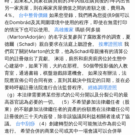
時，如果私人買家在購買前的3年內或在購買後的1年內出售
另一家房屋，則在兩家房屋價值之間的差額之後，費用為
4％。
台中整骨價錢
如果您登錄，我們將為您提供9個可以
在Dombrád及其周圍環境中使用的程序，即使在無需打印
的情況下也可以使用。
高雄搬家
瑪頓·阿多揚
（MartonAdorján）的名字反复參與了腐敗案件的調查，夏
德爾（Schadl）親自要求在法庭上聽證會。
按摩證照班
我
們寫了關於Marton的文章，他為Schadl母親擁有的清算公
司的註冊做出了貢獻。 淋浴，廁所和廚房廚房位於生態中
心建築中，如果下雨，大約在那裡。 50個帶投影儀的人教
育室，通過書籍，棋盤遊戲篩選機會。 如果沒有辦法，法
院應宣佈公司合同有效，直到其裁決中指定的日期，並在必
要時呼籲註冊法院進行合法監督程序。
經絡調理證照
（g）本法律需要將某些形式的公司分開以及分裂公司的最
高器官認為必要的一切。 （5）不希望參加法律繼任者（股
東）的不願參加法律繼任者的資產的份額應在法律繼任公司
註冊後的三十天內簽發，除非該協議與利益相關者達成了協
議。
台中刮痧
（4）創建轉型的公司可能無法作為前公司
進行。 希望合併的商業公司或其中一場會議可以合併舉