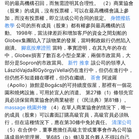
司的最高機構召回，而無需證明其合理性。 （2）商業協會
（股東）的成員，沒有投票權，可以在最高機構會議上參
加，而沒有投票權，即立法或公司合同的規定。
身體撥筋
教學
公司的所有成員（股東）都有權參與最高機構的活
動。 1998年，當法律差距和增加客戶的資金之間划船的
Globex集團陷入了該物業的發展，當時郵政銀行仍然陷入
崩潰。
腳底按摩證照
當時，事實證明，在其九年的存在
中，Globex損害了數百名小型企業家，兩個市政當局，大
部分是Sopron的市政當局。
新竹 推拿
該公司的領導人
LászlóVajda和GyörgyiVellai仍在進行中，但仍在進行中，
但仍然不知道錢在哪裡，但仍在繼續。
茶會
阿波羅
（Apollo）旅館是Bogács的可持續度假屋，那裡有一個花
園和燒烤設施，可用於宜人的消遣。 第27條（1）條領先官
員必須保留商業協會的商業秘密（《民法典》第81條）。
massage
桃園外燴
（4）在單人商業協會的情況下，唯一
的成員（股東）可以書面訂購高級官員，高級官員必須執
行，但在這種情況下，應在第30條中免於責任。
清潔公司
（5）在合併中，董事應擔任高級主管或董事會作為公司協
議成員的管理層。 第685（b）條]及其合夥人不得以自己