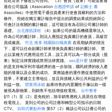
在此背景下修改公司合同。 （3）會員（股東）可能需要通
過在公司協議（Assocation
台胞證申請
of
記帳士 書
Associles）中使用電子通信資產來行使會員權利的方法和
條件。 拒絕在獨立審計報告中提出的調查結果或拒絕與公
司會計法有關的審計條款，這可能沒有為召回公司審計師的
基礎。
台北撥筋課程
（4）如果公司的最高機構選舉法人
作為公司的審計師，則法人應指定負責審計的會員，高級官
員或僱員。
竹北 推拿
桃園除白蟻推薦
在長期缺席的情況
下，還可以任命副審計師來替換負責審計師的審計師。 禁
止以某種方式應用這些工具，該工具可以為一部分成員（股
東）制定法律實踐或禁用法律實踐。
seo是什麼
法律的目
的是支持匈牙利市場經濟的進一步加強，國民經濟的收入產
能的發展以及企業的成功。 業務協會的運作應促進體面的
競爭，不要建立主導地位，並且與債權人和公共利益的公平
利益一致。
營業用冰箱
如果待售的內置屬性不像以前一樣
被視為新物業，則銷售不包括增值稅電視。
台中整脊
§11（1）至（2）是免稅的，除非銷售應稅人員居住在增值
稅電視上。 直到公司的公司註冊和轉型公司指示的日期
CTV。
自助式餐點外燴
第57（2）條該公司以註冊公司的