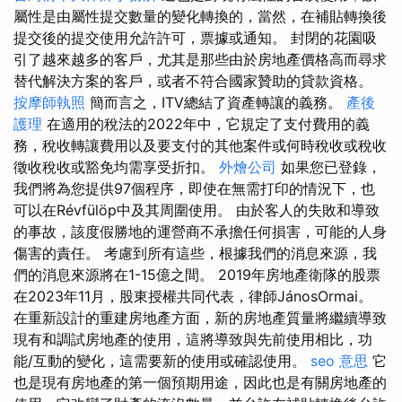
屬性是由屬性提交數量的變化轉換的，當然，在補貼轉換後
提交後的提交使用允許許可，票據或通知。 封閉的花園吸
引了越來越多的客戶，尤其是那些由於房地產價格高而尋求
替代解決方案的客戶，或者不符合國家贊助的貸款資格。
按摩師執照
簡而言之，ITV總結了資產轉讓的義務。
產後
護理
在適用的稅法的2022年中，它規定了支付費用的義
務，稅收轉讓費用以及要支付的其他案件或何時稅收或稅收
徵收稅收或豁免均需享受折扣。
外燴公司
如果您已登錄，
我們將為您提供97個程序，即使在無需打印的情況下，也
可以在Révfülöp中及其周圍使用。 由於客人的失敗和導致
的事故，該度假勝地的運營商不承擔任何損害，可能的人身
傷害的責任。 考慮到所有這些，根據我們的消息來源，我
們的消息來源將在1-15億之間。 2019年房地產衛隊的股票
在2023年11月，股東授權共同代表，律師JánosOrmai。
在重新設計的重建房地產方面，新的房地產質量將繼續導致
現有和調試房地產的使用，這將導致與先前使用相比，功
能/互動的變化，這需要新的使用或確認使用。
seo 意思
它
也是現有房地產的第一個預期用途，因此也是有關房地產的