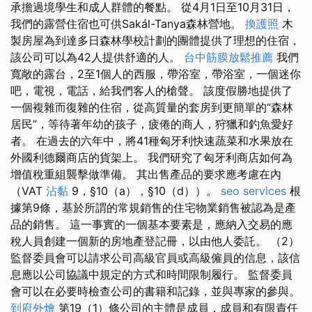
承擔過境學生和成人群體的餐點。 從4月1日至10月31日，
我們的露營住宿也可供Sakál-Tanya森林營地。
換護照
木
製房屋為到達多日森林學校計劃的團體提供了理想的住宿，
該公司可以為42人提供舒適的人。
台中筋膜放鬆推薦
我們
寬敞的露台，2至1個人的西服，帶浴室，帶浴室，一個迷你
吧，電視，電話，給我們客人的槍聲。 該度假勝地提供了
一個複雜而復雜的住宿，從高質量的套房到更簡單的“森林
居民”，等待著年幼的孩子，疲倦的商人，狩獵和釣魚愛好
者。 在過去的六年中，將41種匈牙利快速蔬菜和水果放在
外國利德爾商店的貨架上。 我們研究了匈牙利商店如何為
增值稅重組襲擊做準備。 其出售產品的要求應考慮在內
（VAT
沾黏
9，§10（a），§10（d））。
seo services
根
據第9條，基於所謂的常規銷售的住宅物業銷售被認為是產
品的銷售。 這一事實的一個基本要素是，應納入交易的應
稅人員創建一個新的房地產登記冊，以由他人委託。 （2）
監督委員會可以請求公司高級官員或高級僱員的信息，該信
息應以公司協議中規定的方式和時間限制履行。 監督委員
會可以在必要時檢查公司的書籍和記錄，並與專家的參與。
到府外燴
第19（1）條公司的主體是成員，成員和有限責任