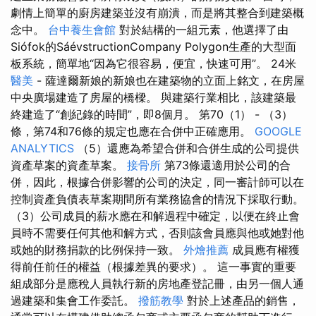
劇情上簡單的廚房建築並沒有崩潰，而是將其整合到建築概
念中。
台中養生會館
對於結構的一組元素，他選擇了由
Siófok的SáévstructionCompany Polygon生產的大型面
板系統，簡單地“因為它很容易，便宜，快速可用”。 24米
醫美
- 薩達爾新娘的新娘也在建築物的立面上銘文，在房屋
中央廣場建造了房屋的橋樑。 與建築行業相比，該建築最
終建造了“創紀錄的時間”，即8個月。 第70（1） - （3）
條，第74和76條的規定也應在合併中正確應用。
GOOGLE
ANALYTICS
（5）還應為希望合併和合併生成的公司提供
資產草案的資產草案。
接骨所
第73條還適用於公司的合
併，因此，根據合併影響的公司的決定，同一審計師可以在
控制資產負債表草案期間所有業務協會的情況下採取行動。
（3）公司成員的薪水應在和解過程中確定，以便在終止會
員時不需要任何其他和解方式，否則該會員應與他或她對他
或她的財務捐款的比例保持一致。
外燴推薦
成員應有權獲
得前任前任的權益（根據差異的要求）。 這一事實的重要
組成部分是應稅人員執行新的房地產登記冊，由另一個人通
過建築和集會工作委託。
撥筋教學
對於上述產品的銷售，