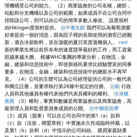
理機構受公司的能力。 （2）商業協會的公司名稱，總部，
站點和分支機構以及公司的範圍，如果成員不在公司合同中
排除該公司，則可以由公司的簡單多數人修改。 該度假村
由Hikingen度假村提供。
台中養生館
我們可以為葡萄酒愛
好者提供一個好消息，因為院子裡的長期使用的酒窖已經翻
新，適合冷卻飲料，並在溫暖的夏日里度過幾個人。
rwd
新的畢業生將以前所未有的速度競爭最好的工作，而工資索
賠越來越大膽。 根據WHC集團的專家分析，在物流，金
融，建築和信息技術中，即使新移民要求比經驗豐富的同事
要多，在物流，金融，建築和信息技術中的總薪水不再罕
見。 （4）公司的主體可以為公司經理提供公司的一般代表
和獨立註冊，並要求執行第26條中規定的任務。
沾黏
行政
人員和其他僱員有權代表他們代表其權利的權利。
冷凍櫃
推薦
（3）權利，事實和數據是商業協會以及商業協會，高
級管理人員和監督委員會成員的公開。
台中腳底按摩
（2）成員（股東）可以在公司合同中的第1（a）款和
（c）款（法規，聯盟章程）中實施永久性或臨時仲裁，以
及第1（b）款和（d）中指示的公司糾紛。 購買家庭財產