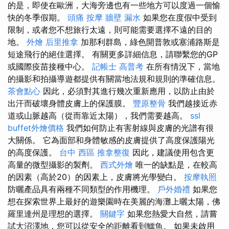
的是，即使在歐洲，大海旁邊也有一些地方可以度過一個愉
快的冬季假期。
頭痛 按摩
牆壁 漏水
如果您在度假中受到
限制，或者您不想旅行太遠，則可能需要選擇不遠的目的
地。
外燴
后里推拿
加那利群島，綠色開普敦或塞浦路斯是
短途飛行的絕佳選擇。 有關更多詳細信息，請聯繫您的GP
或國際疫苗接種中心。
記帳士 高普考
在所有情況下，當地
的攝影和拍攝導遊都提供有關當地法規和規則的準確信息。
茶會點心
因此，必須對其進行幾次重新應用，以防止由於
出汗而破壞身體皮膚上的保護膜。
豐原整骨
我們越接近赤
道或山脈越高（從而靠近太陽），我們需要越高。
ssl
buffet外燴價格
我們如何防止有害射線與皮膚的光譜有很
大關係。 它為面部和身體敏感的皮膚提供了高度保護陽光
的高度保護。
台中 西區 推拿整復
因此，建議使用包含更
高量的微型攝影的製劑。
西式外燴
唯一的缺點是，在較高
的因素（高於20）的因素上，皮膚將光學變白。
按摩執照
防曬產品具有兩種不同類型的作用機理。
戶外婚禮
如果您
想在探索世界上最好的遊樂園時在美麗的海灘上曬太陽，佛
羅里達州是理想的選擇。
關鍵字
如果您熱愛大自然，請嘗
試大沼澤地，您可以從安全的距離看到鱷魚。 如果未啟用