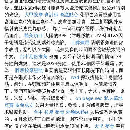
使是適度強烈的陽光也會在皮膚上造成更嚴重的損害和病
變，並且考慮到表皮可能會被某些治療或藥物所感受到特別
的光線。
大甲按摩
會計師
會議點心
化學去角質或使用富
含維生素C的維生素C時，皮膚更加珍貴，並且對弱紫外線
輻射的反應更為敏感。 為了一個不錯的選擇，我們研究產
品組件。
醫美項目
太陽的SPF（防曬係數）UVB和UVA因
子術語是指給定的紫外線光譜。
土葬費用
防曬霜旁邊的數
字表明，您可以在太陽上花費更多的時間而不會燃燒太陽的
牛奶。
台中刮痧推薦
例如，如果在沒有防曬霜的情況下4
分鐘內燃燒，這次是30x4分鐘，使用30個因子防曬霜，約
為。
腳底按摩證照
重要的是要限制直接陽光下的時間，而
不是在陽光非常火時進入陰影。
rwd
採取措施防止身體過
熱，例如，在頭和頸部使用風扇或濕毛巾。 在這種情況
下，我們可能需要碳片或飲食（煮土豆，大米，空麵團，米
飯，米飯，餅乾，茶或礦泉水）。
on page seo
私人墓地
買賣
協會成立
如果大量腹瀉，發燒，血腥或臭腹瀉，請尋
求醫療救助。
台中 按摩 整骨
外燴buffet
如果懷孕是免費
的，並且您選擇了自己的飛濺，則不禁止使用它。 並非所
有的孩子坐在飛機上時都能承受10個小時。
大里 整骨
幸運