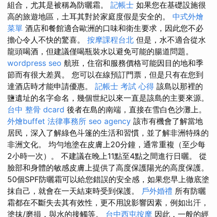
組合，尤其是被稱為防曬霜。
記帳士
如果您在基礎設施很
高的旅遊地區，土耳其對於家庭度假是安全的。
中式外燴
菜單
酒店和餐館適合歐洲的口味和衛生要求，因此您不必
擔心令人不快的驚喜。
按摩課程台北
但是，水不適合從水
龍頭喝酒，但建議僅喝瓶裝水以避免可能的腸道問題。
wordpress seo
航班，住宿和服務價格可能因目的地和季
節而有很大差異。 您可以在線預訂門票，但是只有在您到
達酒店時才能申請優惠。
記帳士 考試 心得
該島以那裡的
鹽遺址的名字命名，幾個世紀以來一直是該島的主要來源。
台中 整骨 dcard
後者在島的南端，直接在雪白色沙灘上。
外燴buffet
法律事務所
seo agency
該市有機會了解當地
居民，深入了解綠色斗篷的生活和習慣，並了解非洲特殊的
非洲文化。 均勻地塗在皮膚上20分鐘，通常重複（至少每
2小時一次）。 不建議在晚上11點至4點之間進行日曬。 從
臉部和身體的敏感皮膚上提供了高度保護陽光的高度保護。
50個SPF防曬霜可以給您錯誤的安全感，如果您早上徹底塗
抹自己，就會在一天結束時受到保護。
戶外婚禮
所有防曬
霜都在不斷失去其有效性，更不用說影響因素，例如出汗，
塗抹/磨損，與水的接觸等。
台中西屯按摩
因此，一般的經