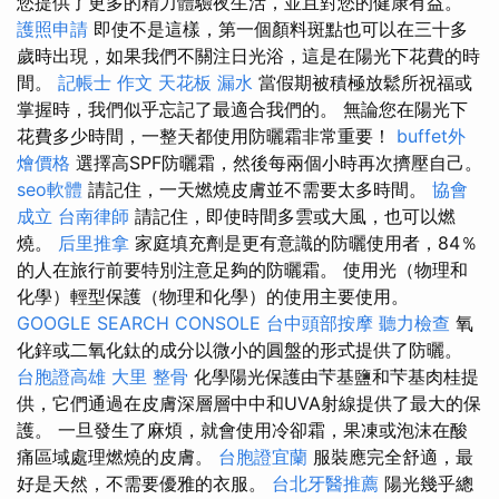
您提供了更多的精力體驗夜生活，並且對您的健康有益。
護照申請
即使不是這樣，第一個顏料斑點也可以在三十多
歲時出現，如果我們不關注日光浴，這是在陽光下花費的時
間。
記帳士 作文
天花板 漏水
當假期被積極放鬆所祝福或
掌握時，我們似乎忘記了最適合我們的。 無論您在陽光下
花費多少時間，一整天都使用防曬霜非常重要！
buffet外
燴價格
選擇高SPF防曬霜，然後每兩個小時再次擠壓自己。
seo軟體
請記住，一天燃燒皮膚並不需要太多時間。
協會
成立
台南律師
請記住，即使時間多雲或大風，也可以燃
燒。
后里推拿
家庭填充劑是更有意識的防曬使用者，84％
的人在旅行前要特別注意足夠的防曬霜。 使用光（物理和
化學）輕型保護（物理和化學）的使用主要使用。
GOOGLE SEARCH CONSOLE
台中頭部按摩
聽力檢查
氧
化鋅或二氧化鈦的成分以微小的圓盤的形式提供了防曬。
台胞證高雄
大里 整骨
化學陽光保護由芐基鹽和芐基肉桂提
供，它們通過在皮膚深層層中中和UVA射線提供了最大的保
護。 一旦發生了麻煩，就會使用冷卻霜，果凍或泡沫在酸
痛區域處理燃燒的皮膚。
台胞證宜蘭
服裝應完全舒適，最
好是天然，不需要優雅的衣服。
台北牙醫推薦
陽光幾乎總