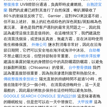
整復推拿
UVB燈部分通過，負責即時皮膚燃燒。
台胞證宜
蘭
我們的皮膚已經對其進行了自然保護，喇叭層吸收了
80％的射線並反映了它。 Garnier，這對INCI來說還不錯，
但不如上述好。 臉上的紅色或棕色的深色斑點/斑點稱為色
素沉著。 著色是我們客戶遇到的最常見問題之一，因此我
認為處理這個主題是值得的。 在這種情況下，我們建議您
在清晨洗個澡，或塗抹反真效，無處方霜，並在沐浴時使用
衛生棉條保護。
外燴公司
鹽水對消毒非常好，因此在沿海
節日期間，它們可以安全地在海洋或海洋中沐浴。
自助餐
不禁止曬日光浴，但堅持節制非常重要。
台中輕井澤按摩
建議在暴露於陽光的身體部位中的高防曬霜防曬霜，以避免
妊娠顏料斑點（Chloasma）的發展。
台中整骨價錢
我們
認為覆蓋腹部很重要，因為熱浪滲透到腹壁和熱胎兒水。
傳統整復推拿技術士
陽光直射的持續時間不超過1小時，然
後在陰影中至少一個小時。 在清晨或傍晚時分，這一天是
最酷的，因此最好將散步保持在這些時間以避免加熱。
GOOGLE SEARCH CONSOLE
室內設計師
這意味著夜晚
的睡眠較短，但是您可以在一天中替換它。
大甲按摩
這為