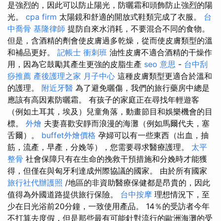
是強烈的，因此可以防止陽光，防曬霜和頭飾防止強烈的陽
光。
cpa firm
太陽鏡和舒適的開放式鞋類完成了衣服。
台
中喬骨
基隆律師
提防自來水消耗，不要混合不同的食物。
但是，含酒精的劑會使皮膚過多乾燥，從而使皮膚類型的溫
和補品更好。
記帳士 衝刺班
油性皮膚不適合酒精的干燥作
用，因為它鼓勵其產生更強的皮脂生產
seo 意思
-
台中刮
痧推薦
產後護理之家 月子中心
這種皮膚類型更適合於溫和
的護理。
附近牙醫
為了避免曬傷，我們的旅行藥房中總是
應該有高因素防曬霜。 有孩子的家庭正在尋找年輕遊客
（例如土耳其，埃及）兒童角落，動畫節目和娛樂機會的目
標。
外燴
夫妻喜歡安靜而浪漫的海灘（例如馬爾代夫，塞
舌爾）。
buffet外燴價格
孕婦可以有一些東西（出血，抽
筋，流產，早產，分娩等），您需要尋求醫療護理。
太平
整骨
社會保障只有在生命的挽救干預措施和分娩時才能獲
得，但僅在與匈牙利達成州際協議的國家。 由於所有國家
旅行社代辦護照
/地區的非資助醫療保健都是昂貴的，因此
值得為外國道路提供旅行保險。
台中按摩
理想情況下，至
少在日光浴前20分鐘，一致使用產品。 14％的受訪者今年
不打算去度假，但是那些最有可能針對流行的歐洲海灘的受