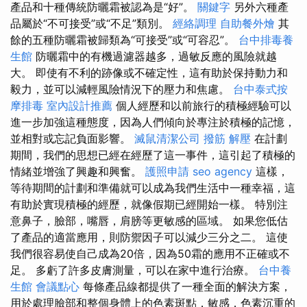
產品和十種傳統防曬霜被認為是“好”。
關鍵字
另外六種產
品屬於“不可接受”或“不足”類別。
經絡調理
自助餐外燴
其
餘的五種防曬霜被歸類為“可接受”或“可容忍”。
台中排毒養
生館
防曬霜中的有機過濾器越多，過敏反應的風險就越
大。 即使有不利的跡像或不確定性，這有助於保持動力和
毅力，並可以減輕風險情況下的壓力和焦慮。
台中泰式按
摩排毒
室內設計推薦
個人經歷和以前旅行的積極經驗可以
進一步加強這種態度，因為人們傾向於專注於積極的記憶，
並相對或忘記負面影響。
滅鼠清潔公司
撥筋 解壓
在計劃
期間，我們的思想已經在經歷了這一事件，這引起了積極的
情緒並增強了興趣和興奮。
護照申請
seo agency
這樣，
等待期間的計劃和準備就可以成為我們生活中一種幸福，這
有助於實現積極的經歷，就像假期已經開始一樣。 特別注
意鼻子，臉部，嘴唇，肩膀等更敏感的區域。 如果您低估
了產品的適當應用，則防禦因子可以減少三分之二。 這使
我們很容易使自己成為20倍，因為50霜的應用不正確或不
足。 多虧了許多皮膚測量，可以在家中進行治療。
台中養
生館
會議點心
每條產品線都提供了一種全面的解決方案，
用於處理臉部和整個身體上的色素斑點，敏感，色素沉重的