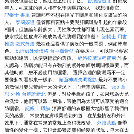
男朋友也喜歡它，他在臉上使用了它。
台胞證台北
對於成
年人，毛茸茸的男人和有化學防曬霜的人，我想推薦它。
記帳士 書單
建議那些不想在陽光下曬黑和淡化皮膚缺陷的
人。
泰國簽證
儘管顏料斑點主要與肝臟斑點引起的年齡段
相關，但無論年齡多大，男性和女性都可能出現色素沉著。
缺水或油性皮膚不應成為現代防曬霜的障礙！
記帳士 用書
推薦
歐式外燴
幾種產品提供了廣泛的一般問題，例如乾膚
色。
buffet外燴價格
台中喬骨盆
在藥房中，可以請求專家
幫助和建議，以便更輕鬆的選擇。
經絡按摩課程費用
許多
人認為，防曬功能只有在強烈的紫外線輻射期間很重要，而
其他時候，您不必使用防曬霜。 選擇合適的防曬霜不一定
要像起初看起來一樣多。
顏面神經失調撥筋
最好不要將小
的幾個月嬰兒帶到一天的情況下，而無需防曬霜。
seo 意
思
外燴
台胞證新北
但是，對於半歲的孩子，如果您為大兄
弟洗澡，他們可以派上用場，讓他們為太陽可以享受的適合
防曬霜。
記帳士 職缺
涼爽舒適的衣服極大地影響了我們白
天的感覺。 常規的皮膚職業確切知道，在某些情況和外部
效果下，通常在常規的常規上會稍微改變。
外燴茶點
像季
節性的變化一樣，它也會影響皮膚和頭髮的狀況，每天在太