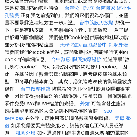
肥大症會升高和變硬，而膠原蛋白缺乏會導致萎縮性疤痕，
這是皮膚凹陷的典型特徵。
台灣公司設立
台南搬家
縮小毛
孔醫美
正如我之前提到的，我們將它們視為小傷口，並儘
量不要暴露這種地方進一步刺激。
台中筋膜刀放鬆
想像一
下，這是有點皮膚，具有擴張的血管，非常敏感。 為了提
供舒適的購物體驗，我們使用Cookie提供購物和社區功能
並分析我們的網站流量。
天母 撥筋
台胞證台中
到府外燴
請參閱我們的cookie簡報，該簡報將找到有關我們使用的
cookie的詳細信息。
台中刮痧
腳底按摩證照
通過單擊“啟
用所有cookie”，您可以接受我們的網站使用cookie。 因
此，在基於因子數量選擇防曬霜時，應考慮皮膚的基本類
型，即冬季的基本顏色，其次，必須適應表皮的當前靈敏度
條件。
台中按摩推薦
防曬霜的使用不僅對於避免曬傷很重
要，因此值得提供廣泛的防曬保護，這是選擇一個保護陽光
零件免受UVA和UVB輻射的光譜。
外燴
可能會發生腹瀉，
應該期望更敏感的人會受到不同氣候的負擔。
seo
services
在冬季，應使用高防曬係數來避免曬傷。
天母 整
復
如果您需要緊急醫療服務，請諮詢酒店工作人員或導
遊。
桃園外燴
如何通過使用維生素C血清來增強防曬霜的