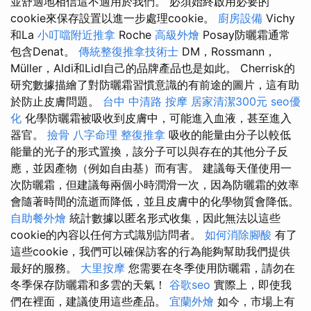
並舒適地相信這不適用於我們。 必須始終啟用必要的
cookie來保存設置以進一步處理cookie。
廚房設備
Vichy
和La
小叮噹附近推拿
Roche
高級外燴
Posay防曬霜通常
包含Denat。
傳統整復推拿技術士
DM，Rossmann，
Müller，Aldi和Lidl自己的品牌產品也是如此。 Cherrisk的
研究數據描繪了對防曬霜習慣意識的有前途的圖片，這有助
於防止皮膚問題。
台中 中清路 按摩
居家清潔300元
seo優
化
化學防曬霜被吸收到皮膚中，可能進入血液，甚至進入
器官。
撿骨
八字命理 整復推拿
吸收的能量由分子以較低
能量的光子的形式置換，該分子可以與存在的其他分子反
應，並因產物（例如自由基）而有害。 建議每天僅使用一
次防曬霜，但建議每兩個小時潤滑一次，因為防曬霜的效率
會隨著時間的流逝而降低，並且皮膚中的化學物質會降低。
自助餐外燴
統計數據以匿名形式收集，因此無法以這些
cookie的內容以任何方式識別訪問者。
如何消除腳酸
有了
這些cookie，我們可以確保訪客的行為能夠幫助我們提供
最好的服務。
大里按摩
您需要在冬季使用防曬霜，請勿在
冬季保存防曬霜和多雲的天氣！
谷歌seo
實際上，即使我
們在裡面，建議使用這些產品。
宜蘭外燴
如今，市場上有