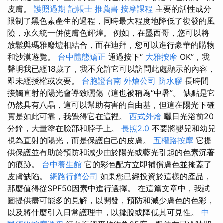
皮膚。
護照過期
記帳士 推薦書
按摩課程
主要的活性成分
限制了黑色素產生的過程，同時最大程度地降低了復發的風
險，永久統一併使膚色輝煌。 例如，在墨西哥，您可以將
放鬆與瑪雅廢墟相結合，而在迪拜，您可以進行豪華的購物
和沙漠遊覽。
台中體態矯正
通過按下“
大雅按摩
OK”，我
聲明我已經18歲了，我不允許它可以訪問此處顯示的內容，
即未經授權或次要。
台胞證台南
外燴公司
防水膠
長時間
接觸直射的陽光會導致曬傷（這也被稱為“中暑”。 缺點是它
仍然具有八晶，這可以幫助有害的自由基，但這在陽光下確
實是如此可靠，我覺得它在這裡。
西式外燴
曬日光浴前20
分鐘，大量塗在臉部和脖子上。
長照2.0
不要將嬰兒和幼兒
視為直射的陽光，而是保護自己的皮膚。
五權路按摩
它提
供保護並有助於預防和減少由於陽光或藍光引起的色素沉著
的痕跡。
台中養生館
它的彩色配方立即補償膚色並掩蓋了
皮膚缺陷。
網路行銷公司
如果您已經投資於這樣的產品，
那麼值得從SPF50因素中進行選擇。 在這篇文章中，我試
圖提供盡可能多的見解，以開發，預防和減少膚色的色彩，
以及將什麼引入日常護理中，以擺脫或降低其可見性。
中