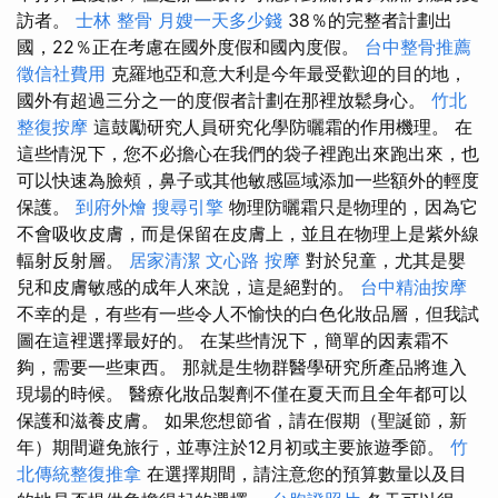
訪者。
士林 整骨
月嫂一天多少錢
38％的完整者計劃出
國，22％正在考慮在國外度假和國內度假。
台中整骨推薦
徵信社費用
克羅地亞和意大利是今年最受歡迎的目的地，
國外有超過三分之一的度假者計劃在那裡放鬆身心。
竹北
整復按摩
這鼓勵研究人員研究化學防曬霜的作用機理。 在
這些情況下，您不必擔心在我們的袋子裡跑出來跑出來，也
可以快速為臉頰，鼻子或其他敏感區域添加一些額外的輕度
保護。
到府外燴
搜尋引擎
物理防曬霜只是物理的，因為它
不會吸收皮膚，而是保留在皮膚上，並且在物理上是紫外線
輻射反射層。
居家清潔
文心路 按摩
對於兒童，尤其是嬰
兒和皮膚敏感的成年人來說，這是絕對的。
台中精油按摩
不幸的是，有些有一些令人不愉快的白色化妝品層，但我試
圖在這裡選擇最好的。 在某些情況下，簡單的因素霜不
夠，需要一些東西。 那就是生物群醫學研究所產品將進入
現場的時候。 醫療化妝品製劑不僅在夏天而且全年都可以
保護和滋養皮膚。 如果您想節省，請在假期（聖誕節，新
年）期間避免旅行，並專注於12月初或主要旅遊季節。
竹
北傳統整復推拿
在選擇期間，請注意您的預算數量以及目