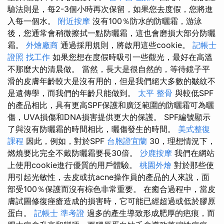
驗法則是，每2-3個小時再次保留，如果您去度假，您將進
入每一個水。
附近按摩
沒有100％防水的防曬霜，游泳
後，您通常會稍微擦拭一點防曬霜，這也會磨損大部分防曬
霜。
外燴廠商
通過採用規則，將啟用這些cookie。
記帳士
證照 找工作
如果您想在度假時吸引一些觀光，最好在高溫
不那麼大的清晨做。 當然，長大是很自然的，等待鏡子平
滑的皮膚年齡較大是沒有用的，但是我們絕大多數的皺紋不
是遺傳學，而我們的年齡只能做到。
太平 整骨
與較低SPF
的產品相比，具有更高SPF保護和廣泛範圍的防曬霜可為曬
傷，UVA損傷和DNA損害提供更大的保護。 SPF編號顯示
了與沒有防曬霜的時間相比，曬傷發生的時間。
美式整復
課程
因此，例如，對於SPF
台胞證宜蘭
30，理想情況下，
燃燒要比完全不戴防曬霜要長30倍。
沙鹿按摩
我們在網站
上使用cookie進行優質的用戶體驗。
桃園外燴
對於那些使
用引起光敏性，去皮或抗acne操作員的產品的人來說，面
部受100％保護而沒有棕色非常重要。 在癒合過程中，當皮
膚試圖修復痤瘡造成的損害時，它可能已經超過或低於膠原
蛋白。
記帳士 準考證
過多的產生導致形成肥厚的疤痕，而