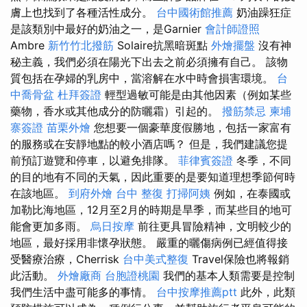
膚上也找到了各種活性成分。
台中國術館推薦
奶油躁狂症
是該類別中最好的奶油之一，是Garnier
會計師證照
Ambre
新竹竹北撥筋
Solaire抗黑暗斑點
外燴擺盤
沒有神
秘主義，我們必須在陽光下出去之前必須擁有自己。 該物
質包括在孕婦的乳房中，當溶解在水中時會損害環境。
台
中喬骨盆
杜拜簽證
輕型過敏可能是由其他因素（例如某些
藥物，香水或其他成分的防曬霜）引起的。
撥筋禁忌
柬埔
寨簽證
苗栗外燴
您想要一個豪華度假勝地，包括一家富有
的服務或在安靜地點的較小酒店嗎？ 但是，我們建議您提
前預訂遊覽和停車，以避免排隊。
菲律賓簽證
冬季，不同
的目的地有不同的天氣，因此重要的是要知道理想季節何時
在該地區。
到府外燴
台中 整復
打掃阿姨
例如，在泰國或
加勒比海地區，12月至2月的時期是旱季，而某些目的地可
能會更加多雨。
烏日按摩
前往更具冒險精神，文明較少的
地區，最好採用非懷孕狀態。 嚴重的曬傷病例已經值得接
受醫療治療，Cherrisk
台中美式整復
Travel保險也將報銷
此活動。
外燴廠商
台胞證桃園
我們的基本人類需要是控制
我們生活中盡可能多的事情。
台中按摩推薦ptt
此外，此類