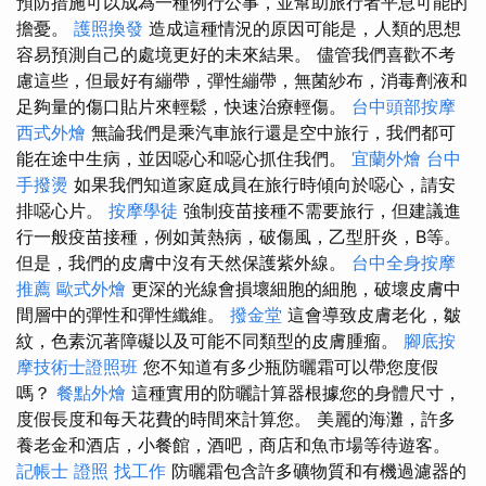
預防措施可以成為一種例行公事，並幫助旅行者平息可能的
擔憂。
護照換發
造成這種情況的原因可能是，人類的思想
容易預測自己的處境更好的未來結果。 儘管我們喜歡不考
慮這些，但最好有繃帶，彈性繃帶，無菌紗布，消毒劑液和
足夠量的傷口貼片來輕鬆，快速治療輕傷。
台中頭部按摩
西式外燴
無論我們是乘汽車旅行還是空中旅行，我們都可
能在途中生病，並因噁心和噁心抓住我們。
宜蘭外燴
台中
手撥燙
如果我們知道家庭成員在旅行時傾向於噁心，請安
排噁心片。
按摩學徒
強制疫苗接種不需要旅行，但建議進
行一般疫苗接種，例如黃熱病，破傷風，乙型肝炎，B等。
但是，我們的皮膚中沒有天然保護紫外線。
台中全身按摩
推薦
歐式外燴
更深的光線會損壞細胞的細胞，破壞皮膚中
間層中的彈性和彈性纖維。
撥金堂
這會導致皮膚老化，皺
紋，色素沉著障礙以及可能不同類型的皮膚腫瘤。
腳底按
摩技術士證照班
您不知道有多少瓶防曬霜可以帶您度假
嗎？
餐點外燴
這種實用的防曬計算器根據您的身體尺寸，
度假長度和每天花費的時間來計算您。 美麗的海灘，許多
養老金和酒店，小餐館，酒吧，商店和魚市場等待遊客。
記帳士 證照 找工作
防曬霜包含許多礦物質和有機過濾器的