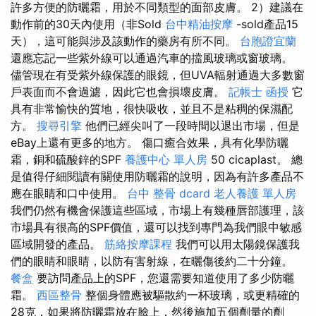
許多方便的防曬霜，用於不同類型的面部皮膚。 2）建議在
動作前的30天內使用（非Sold
台中精油按摩
-sold產品15
天），這可能與涉及該動作的藥房有所不同。
台胞證宜蘭
還應忘記一些紫外線可以通過汽車的擋風玻璃或窗玻璃。
儘管現在有受紫外線保護的眼鏡，但UVA輻射通過大多數窗
戶表面而不會過濾，因此它也會損壞皮膚。
記帳士 函授
它
具有非常愉快的質地，很快吸收，並且不是粘稠的保濕配
方。
搜尋引擎
他們已經尖叫了一段時間以退出市場，但是
eBay上還有更多的地方。 傷口癒合效果，具有化學防曬
霜，銅和硫酸鋅的SPF
養護中心 單人房
50 cicaplast。 總
是值得仔細閱讀有關使用防曬霜的說明，因為有許多產品不
應在眼睛和口中使用。
台中 整骨 dcard
老人養護 單人房
我們仍然有機會保護這些區域，市場上有幾種唇部護理，該
市場具有很高的SPF價值，還可以找到專門為我們眼中敏感
區域開發的產品。
筋絡按摩課程
我們可以用太陽鏡保護我
們的眼睛和眼睛，以防有害射線，在曬傷後約二十分鐘。
餐盒
要訪問產品上的SPF，您還需要知道使用了多少防曬
霜。
西區整骨
整個身體應被驅散約一杯玻璃，或更精確的
28克，如果將防曬霜放在臉上，然後施加五個劑量的劑