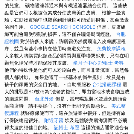
的兒童。 礦物過濾器通常與有機過濾器結合使用。 這些缺
點是它們可以根據色素成分使皮膚美白皮膚。 根據一些實
驗，在動物實驗中也觀察到肝臟也可能受到損傷，甚至激素
的副作用。
GOOGLE SEARCH CONSOLE
但是，皮膚組
織可能會遭受明顯的損害，這不僅在曬傷期間經歷。
台胞
證桃園
對於許多人來說，防曬霜仍然偶爾進入皮膚護理程
序，並且有些小事情在使用時會避免注意。
免費按摩課程
大多數人將購買此類產品的購買與夏季聯繫起來，只有在明
顯焦化陽光時才能保護其皮膚。
坐月子中心
記帳士 考科
他們的特殊性是他們可以粉刷白色，而且非常沉重，當然每
個人都討厭。 如果您遵守一些基本的衛生規則，埃及是有
孩子的家庭的安全目的地。 - 自助餐服務
台北撥筋課程
最
大的挑戰是SO被稱為“法老的複仇”，即由當地水或食物造成
的腸道問題。
台北外燴
但是，當您喝瓶裝水並避免街頭食
品商店時，請不要擔心，沒有什麼能使假期惡化。
美式整
復課程
就醫療保健而言，這在旅遊業中很好，但是擁有旅
行保險總是很好。
附近牙醫
埃及是體驗美麗海灘而不必飛
得太遠的絕佳目的地。
記帳士 考題
這裡的酒店通常適合有