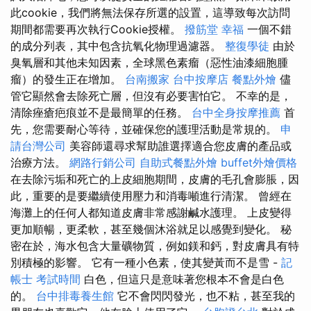
此cookie，我們將無法保存所選的設置，這導致每次訪問
期間都需要再次執行Cookie授權。
撥筋堂 幸福
一個不錯
的成分列表，其中包含抗氧化物理過濾器。
整復學徒
由於
臭氧層和其他未知因素，全球黑色素瘤（惡性油漆細胞腫
瘤）的發生正在增加。
台南搬家
台中按摩店
餐點外燴
儘
管它顯然會去除死亡層，但沒有必要害怕它。 不幸的是，
清除痤瘡疤痕並不是最簡單的任務。
台中全身按摩推薦
首
先，您需要耐心等待，並確保您的護理活動是常規的。
申
請台灣公司
美容師還尋求幫助誰選擇適合您皮膚的產品或
治療方法。
網路行銷公司
自助式餐點外燴
buffet外燴價格
在去除污垢和死亡的上皮細胞期間，皮膚的毛孔會膨脹，因
此，重要的是要繼續使用壓力和消毒噸進行清潔。 曾經在
海灘上的任何人都知道皮膚非常感謝鹹水護理。 上皮變得
更加順暢，更柔軟，甚至幾個沐浴就足以感覺到變化。 秘
密在於，海水包含大量礦物質，例如鎂和鈣，對皮膚具有特
別積極的影響。 它有一種小色素，使其變黃而不是雪 -
記
帳士 考試時間
白色，但這只是意味著您根本不會是白色
的。
台中排毒養生館
它不會閃閃發光，也不粘，甚至我的