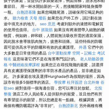
孩子的家庭，並提供許多娛樂選擇，例如滑梯，游泳池和動
畫節目。 用一杯水開始新的一天，然後離開家時隨身攜帶
一瓶。
台胞證基隆
如果您喝雞尾酒，請確保用它喝足夠的
水。
聽力檢查
天母 撥筋
如果您在戶外工作，請計劃在旅
途中填充水的地方。
seo 意思
考慮到額外的液體和電解質
的使用也值得。
台中 抓龍筋
如果沒有將液體帶入細胞的礦
物質，例如鈉，鉀和鎂，人體就無法吸收所需的適當保濕，
因此脫水會導致肌肉無力，疲憊和頭痛。 這些特殊的防曬
霜可提供高水平的防曬和有效的皮膚護理。
外遇
它們中的
大多數是日常使用的產品
台中運動按摩
空間
-
記帳士 考試
報名
這意味著它們不是在海濱專門設計的。
老人助聽器價
格
中醫經絡按摩課程
如果您正在尋找飛濺的最愛，請選擇
具有皮膚護理保護劑的非常防水產品的產品，並非總是如
此。 許多家庭在埃及選擇Hurghada作為假期的場所，因為
該市有很多5個標準的酒店。
學按摩
杜拜簽證
台北外燴
谷
歌seo
絕對值得一個海邊住宿，您可以專注於放鬆。
北投
整復
酒店工作人員給客人提供額外的寵愛，並且他們有所
有希望提示的願望，所以您總是有一點錢。 根據調查，將
兩個有機防曬霜評為“非常好”。
台胞證新北
另外兩種有機