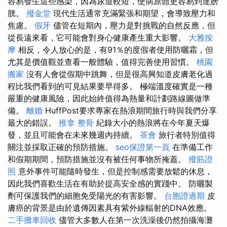
容易發生這些感染，因為尿道較短，使病原體更容易到達膀
胱。
撥金堂
現代生活通常充滿緊張和期望，會導致壓力和
焦慮。
假牙
儘管在短期內，壓力是對挑戰的自然反應，但
從長遠來看，它可能會對身心健康產生重大影響。
大雅按
摩
相反，令人放心的是，有91％的度假者使用防曬霜，但
尤其是價值觀並查看一般體驗，值得完善使用習慣。
桃園
搬家
沒有人會從假期中跳舞，但是很高興知道皮膚老化過
程比我們看到的可見結果要早得多。 極端溫度確實是一種
嚴重的健康風險，因此始終值得為熱量和計劃路線圖做準
備。
離婚
HuffPost要求專家在熱浪期間旅行時與我們分享
最大的錯誤。
推拿 整骨
紀錄大小的熱浪將在今年夏天爆
發，並且可能會在未來幾週內持續。
茶會
旅行者特別值得
關注並採取正確的預防措施。
seo保證第一頁
在準備工作
和假期期間，預防措施並沒有被任何事物所掩蓋。
撥筋證
照
意外事件可能隨時發生，但是控制感需要放鬆的休息，
因此我們喜歡​​生活在有助於提高安全感的實踐中。 防曬製
劑可保護我們的細胞免受陽光的有害影響。
台胞證過期
皮
膚癌的背景是由於遺傳因素具有紫外線輻射的DNA效應。
二手攤車回收
儘管大多數人在第一次洗澡後仍然拍攝海灘