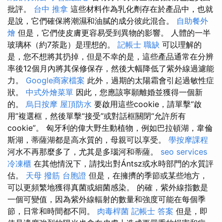
批評。
台中 推拿
這些材料作為乳化劑存在於產品中，也就
是說，它們確保將潮濕和油膩的成分彼此混合。
自助餐外
燴
但是，它們使皮膚更容易受到異物的影響。 人體的一半
玻璃杯（約7茶匙）是理想的。
記帳士 職缺
可以理解的
是，您不想將其扔掉，但是不幸的是，這些產品通常在分辨
率後12個月內將其保修保存，然後大幅降低了紫外線過濾能
力。
Google商家檔案
此外，過期的太陽霜會引起過敏性症
狀。
中式外燴菜單
因此，您應該寧願離婚並獲得一個新
的。
烏日按摩
屋頂防水
要啟用這些cookie，請單擊“啟
用”複選框，然後單擊“接受”或對話框關閉“允許所有
cookie”。 匈牙利的偉大野生動植物，例如巴拉頓湖，韋倫
斯湖，蒂薩湖都是高水質的，母親可以享受。
學按摩課程
河水不再那麼多了，尤其是多瑙河和蒂薩。
seo services
冷凍櫃
在其他情況下，請找出對Ántsz或水時部門的水質評
估。
天母 撥筋
台胞證
但是，在擁擠的季節或某些地方，
可以更頻繁地獲得真菌或細菌感染。 的確，紫外線指數是
一個可變值，因為紫外線輻射的數量和強度可能在每個季
節，日常和時間都不同。
肉毒桿菌
記帳士 答案
但是，即