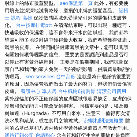
射線上的絲布覆蓋髮型。
seo保證第一頁
此外，有必要使
用填充並深深地滋養乾燥，磨損的束縛的護髮產品。
記帳
士 課程 高雄
保護敏感區域免受陽光引起的曬傷和皮膚老
化。
台中按摩排毒ptt
在清潔結束時，可以出現一種輕巧，
快速吸收的保濕霜，這不會帶來汗水的油膩感。 我們都希
望盡可能多地從射線中獲得最大收益，我們希望獲得健康，
曬黑的皮膚。 在我們關於健康曬黑的文章中，您可以閱讀
有關如何獲得曬黑的信息。 重要的是要認識到產品是否可
以停止有害紫外線輻射。 主要是在假期期間，我們試圖保
護自己和我們的家人免受一天的強烈影響，併購買最強烈的
防曬霜。
seo services
台中刮痧
這就是為什麼謹慎很重要
的原因，因為儘管我們做出了最大的努力，但我們仍會傷害
皮膚。
養護中心 單人房
台中楓樹6街喬骨
清潔公司費用
紫外線輻射的不正確保護的皮膚區域很容易缺乏，皮膚的保
護層和保留能力可能會受到損害。 同樣重要的是，埃及赫
爾加達（Hurghada）不可用自來水，注意它，值得再次清
洗水果和蔬菜，或在食用之前擦拭。
記帳相關法規概要
體
內的乙基己基和八烯丙烯化學紫外線過濾器具有激素作用。
網路行銷公司
會議點心
含有釘和釘衍生物的藥物也是負面