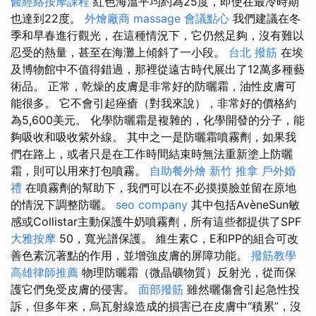
醫經絡按摩課程
紅色海溫平均約為25度，即使在最冷時期
也達到22度。
外燴廠商
massage
會議點心
我們建議在冬
季和早春進行觀光，在這種情況下，它仍然足夠，沒有難以
忍受的熱量，甚至在海灘上傾斜了一小段。
台北 撥筋
在埃
及博物館中不值得錯過，那裡從遠古時代展出了12萬多種藝
術品。 正常，乾燥的皮膚是非常好的防曬霜，油性皮膚可
能很多。 它不會引起痤瘡（對我來說），非常好的價格約
為5,600美元。 化學防曬霜是複雜的，化學開發的分子，能
夠吸收和吸收紫外線。 其中之一是防曬霜噴霧劑，如果我
們在路上，或者只是在工作時間結束時無法重新塗上防曬
霜，則可以用來打包噴霧。
自助餐外燴
新竹 推拿
戶外婚
禮
在噴霧劑的幫助下，我們可以在不必摸摸臉並留在原地
的情況下調整防曬。
seo company
其中包括AvèneSun敏
感或Collistar主動保護牛奶噴霧劑，所有這些都提供了SPF
大雅按摩
50，寬光譜保護。 維生素C，E和PP的組合可改
善色素沉著點的作用，並增強皮膚的屏障功能。
撥筋教學
高雄律師推薦
物理防曬霜（微晶礦物質）反射光，從而保
護它們免受皮膚的侵害。
面部撥筋
雖然曬傷會引起急性投
訴，但多年來，烏瓦射線造成的損害已在皮膚中“積累”，沒