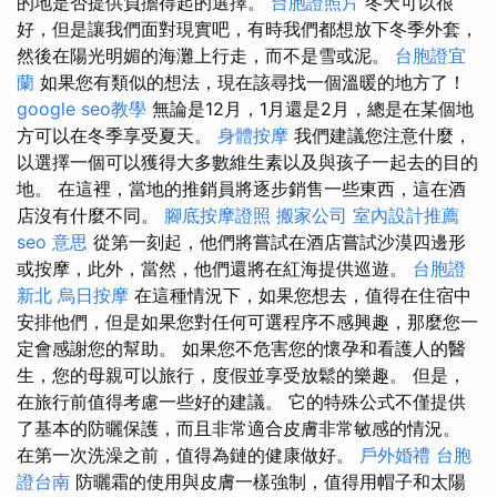
的地是否提供負擔得起的選擇。
台胞證照片
冬天可以很
好，但是讓我們面對現實吧，有時我們都想放下冬季外套，
然後在陽光明媚的海灘上行走，而不是雪或泥。
台胞證宜
蘭
如果您有類似的想法，現在該尋找一個溫暖的地方了！
google seo教學
無論是12月，1月還是2月，總是在某個地
方可以在冬季享受夏天。
身體按摩
我們建議您注意什麼，
以選擇一個可以獲得大多數維生素以及與孩子一起去的目的
地。 在這裡，當地的推銷員將逐步銷售一些東西，這在酒
店沒有什麼不同。
腳底按摩證照
搬家公司
室內設計推薦
seo 意思
從第一刻起，他們將嘗試在酒店嘗試沙漠四邊形
或按摩，此外，當然，他們還將在紅海提供巡遊。
台胞證
新北
烏日按摩
在這種情況下，如果您想去，值得在住宿中
安排他們，但是如果您對任何可選程序不感興趣，那麼您一
定會感謝您的幫助。 如果您不危害您的懷孕和看護人的醫
生，您的母親可以旅行，度假並享受放鬆的樂趣。 但是，
在旅行前值得考慮一些好的建議。 它的特殊公式不僅提供
了基本的防曬保護，而且非常適合皮膚非常敏感的情況。
在第一次洗澡之前，值得為鏈的健康做好。
戶外婚禮
台胞
證台南
防曬霜的使用與皮膚一樣強制，值得用帽子和太陽