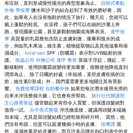
有症狀，直到形成慢性陽光的典型形象為止。
自助式餐點
外燴
學按摩
鹽水和沙子的結合起到了有效的磨砂膏，因
此，如果有人在沒有拖鞋的情況下旅行，幾天后，您就可以
戴上蓬鬆的鞋底。 在這裡，孩子們可以在細的沙灘上奔
跑，發現國家公園，甚至參觀動物園或海豚表演。
逢甲按
摩
高質量的乳霜應包含防止皮膚刺激，瘙癢和脫水的成
分，例如乳木果油，維生素，植物提取物以及其他滋養和保
濕成分。
local seo
SPF（防曬霜）表示對UVB輻射的保
護。
除蟲公司
外燴公司
逢甲 整骨
當孩子浮起，濺起，不
斷移動時，使用防曬霜就變得更加重要，很難使他降低直到
潤滑為止。 除了日曬的好處（幸福感，某些皮膚疾病的治
愈，維生素D形成）外，我們還需要更多地關注其有害影
響。
免費按摩課程
自助餐外燴
如果您每次潛水後用光滑的
自來水沖洗整個大廳，它也會有所幫助。
旅行社代辦護照
文心路喬骨盆
儘管聽起來有些令人震驚，但保護頭髮絕對
值得一試。
台中美式整復
沖洗徹底後，建議用頭髮末端施
加末端，尤其是當頭髮結構已經乾燥和碎片時。 當然，他
們沒有奇蹟，但是可以延遲幾個小時的皮膚。
按摩課
當
然，保濕效果是給皮膚的，而且許多品牌在INCI列表中的皮