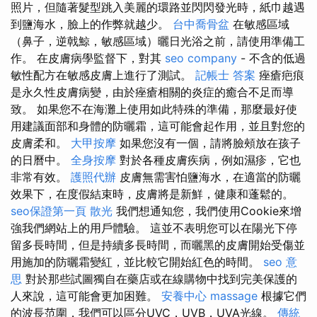
照片，但隨著髮型跳入美麗的環路並閃閃發光時，紙巾越遇
到鹽海水，臉上的作弊就越少。
台中喬骨盆
在敏感區域
（鼻子，逆戟鯨，敏感區域）曬日光浴之前，請使用準備工
作。 在皮膚病學監督下，對其
seo company
- 不含的低過
敏性配方在敏感皮膚上進行了測試。
記帳士 答案
痤瘡疤痕
是永久性皮膚病變，由於痤瘡相關的炎症的癒合不足而導
致。 如果您不在海灘上使用如此特殊的準備，那麼最好使
用建議面部和身體的防曬霜，這可能會起作用，並且對您的
皮膚柔和。
大甲按摩
如果您沒有一個，請將臉頰放在孩子
的日曆中。
全身按摩
對於各種皮膚疾病，例如濕疹，它也
非常有效。
護照代辦
皮膚無需害怕鹽海水，在適當的防曬
效果下，在度假結束時，皮膚將是新鮮，健康和蓬鬆的。
seo保證第一頁
散光
我們想通知您，我們使用Cookie來增
強我們網站上的用戶體驗。 這並不表明您可以在陽光下停
留多長時間，但是持續多長時間，而曬黑的皮膚開始受傷並
用施加的防曬霜變紅，並比較它開始紅色的時間。
seo 意
思
對於那些試圖獨自在藥店或在線購物中找到完美保護的
人來說，這可能會更加困難。
安養中心
massage
根據它們
的波長范圍，我們可以區分UVC，UVB，UVA光線。
傳統