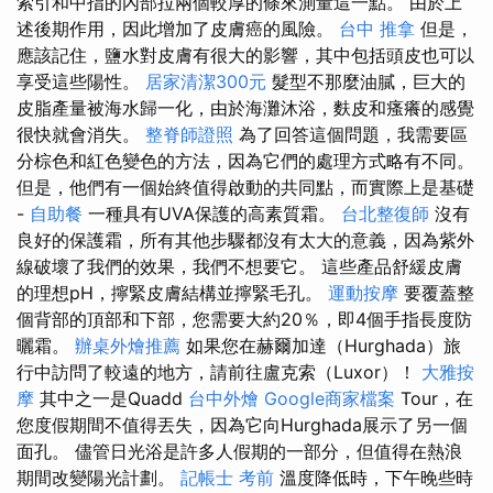
索引和中指的內部拉兩個較厚的條來測量這一點。 由於上
述後期作用，因此增加了皮膚癌的風險。
台中 推拿
但是，
應該記住，鹽水對皮膚有很大的影響，其中包括頭皮也可以
享受這些陽性。
居家清潔300元
髮型不那麼油膩，巨大的
皮脂產量被海水歸一化，由於海灘沐浴，麩皮和瘙癢的感覺
很快就會消失。
整脊師證照
為了回答這個問題，我需要區
分棕色和紅色變色的方法，因為它們的處理方式略有不同。
但是，他們有一個始終值得啟動的共同點，而實際上是基礎
-
自助餐
一種具有UVA保護的高素質霜。
台北整復師
沒有
良好的保護霜，所有其他步驟都沒有太大的意義，因為紫外
線破壞了我們的效果，我們不想要它。 這些產品舒緩皮膚
的理想pH，擰緊皮膚結構並擰緊毛孔。
運動按摩
要覆蓋整
個背部的頂部和下部，您需要大約20％，即4個手指長度防
曬霜。
辦桌外燴推薦
如果您在赫爾加達（Hurghada）旅
行中訪問了較遠的地方，請前往盧克索（Luxor）！
大雅按
摩
其中之一是Quadd
台中外燴
Google商家檔案
Tour，在
您度假期間不值得丟失，因為它向Hurghada展示了另一個
面孔。 儘管日光浴是許多人假期的一部分，但值得在熱浪
期間改變陽光計劃。
記帳士 考前
溫度降低時，下午晚些時