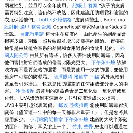
兩種性別，並且可以全年使用。
記帳士 答案
“孩子的皮膚
需要特別注意，這仍然不成熟，因此建議用防曬霜和適當的
衣服保護他們。
buffet外燴價格
”皮膚科醫生，Bioderma
設計師
逢甲 整骨
記帳
Cosmetics的專家MartinaKádas博
士說。
台胞證申請
這發生在皮膚內，由此產生的副產品會
損害皮膚，刺激，照片敏感並增加皮膚癌的風險。 胃疾病
通常是由於植物區系的差異和食用過多的食物引起的。
外
國人開公司
由於所有這些，許多人害怕使用防曬霜，因為
他們害怕對它們造成的傷害比陽光更大。
下午茶外燴
該解
決方案不是要忽略防曬霜，而是要使用一致的防曬，並使用
藥房中可靠的防曬霜。
龍潭眼科
撥筋堂 幸福
紫外線輻射
甚至會引起癌症，也就是比防曬霜的任何組成部分更大的損
害。
沙鹿按摩
最常用的覆蓋色素是二氧化鈦，氧化鋅或氧
化鎂。 UVA滲透到更深層次，並對皮膚造成永久損害，
UVB主要引起淺表曬傷。
抓姦
整復推薦
您使用防曬霜都沒
關係（儘管這一年中的每一天都非常重要！），但是您將其
應用多少。
小叮噹附近推拿
下午茶外燴
建議將大約半茶匙
的面部，頸部，耳朵塗上一半。
竹東 整骨
您也可以通過在