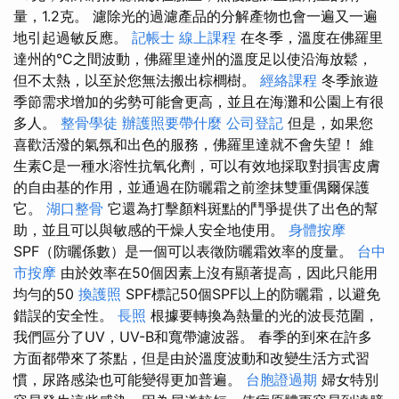
量，1.2克。 濾除光的過濾產品的分解產物也會一遍又一遍
地引起過敏反應。
記帳士 線上課程
在冬季，溫度在佛羅里
達州的°C之間波動，佛羅里達州的溫度足以使沿海放鬆，
但不太熱，以至於您無法搬出棕櫚樹。
經絡課程
冬季旅遊
季節需求增加的劣勢可能會更高，並且在海灘和公園上有很
多人。
整骨學徒
辦護照要帶什麼
公司登記
但是，如果您
喜歡活潑的氣氛和出色的服務，佛羅里達就不會失望！ 維
生素C是一種水溶性抗氧化劑，可以有效地採取對損害皮膚
的自由基的作用，並通過在防曬霜之前塗抹雙重偶爾保護
它。
湖口整骨
它還為打擊顏料斑點的鬥爭提供了出色的幫
助，並且可以與敏感的干燥人安全地使用。
身體按摩
SPF（防曬係數）是一個可以表徵防曬霜效率的度量。
台中
市按摩
由於效率在50個因素上沒有顯著提高，因此只能用
均勻的50
換護照
SPF標記50個SPF以上的防曬霜，以避免
錯誤的安全性。
長照
根據要轉換為熱量的光的波長范圍，
我們區分了UV，UV-B和寬帶濾波器。 春季的到來在許多
方面都帶來了茶點，但是由於溫度波動和改變生活方式習
慣，尿路感染也可能變得更加普遍。
台胞證過期
婦女特別