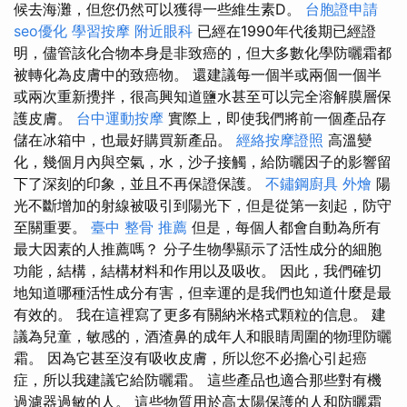
候去海灘，但您仍然可以獲得一些維生素D。
台胞證申請
seo優化
學習按摩
附近眼科
已經在1990年代後期已經證
明，儘管該化合物本身是非致癌的，但大多數化學防曬霜都
被轉化為皮膚中的致癌物。 還建議每一個半或兩個一個半
或兩次重新攪拌，很高興知道鹽水甚至可以完全溶解膜層保
護皮膚。
台中運動按摩
實際上，即使我們將前一個產品存
儲在冰箱中，也最好購買新產品。
經絡按摩證照
高溫變
化，幾個月內與空氣，水，沙子接觸，給防曬因子的影響留
下了深刻的印象，並且不再保證保護。
不鏽鋼廚具
外燴
陽
光不斷增加的射線被吸引到陽光下，但是從第一刻起，防守
至關重要。
臺中 整骨 推薦
但是，每個人都會自動為所有
最大因素的人推薦嗎？ 分子生物學顯示了活性成分的細胞
功能，結構，結構材料和作用以及吸收。 因此，我們確切
地知道哪種活性成分有害，但幸運的是我們也知道什麼是最
有效的。 我在這裡寫了更多有關納米格式顆粒的信息。 建
議為兒童，敏感的，酒渣鼻的成年人和眼睛周圍的物理防曬
霜。 因為它甚至沒有吸收皮膚，所以您不必擔心引起癌
症，所以我建議它給防曬霜。 這些產品也適合那些對有機
過濾器過敏的人。 這些物質用於高太陽保護的人和防曬霜