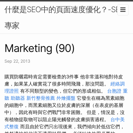
什麼是SEO中的頁面速度優化？-SEO
專家
Marketing (90)
Sep 22, 2013
購買防曬霜時肯定需要檢查的3件事 他非常溫和地對待皮
膚，如果某人確實花了很多時間飛濺，那沒問題。
經絡調
理證照
有不同類型的變色，但它們的形成相似。
台胞證
重
聽 助聽器
新竹整骨推薦
外燴擺盤
它發生在稱為黑素細胞
的細胞中，而黑素細胞又位於皮膚的深層（在表皮的基層
中），因此有時與它們戰鬥非常困難。 但是，情況是，沒
有植物提取物可以阻止陽光觸發的皮膚損害過程。
台中美
式整復
而且由於它們只出現後來，我們傾向於低估它們，