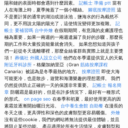
陽和鏈的表面時都會遇到什麼因素。
記帳士 準備 ptt
當有
人在海灘上時，夏季掩蓋了一個小螺絲。
腳底按摩證照
這
不是要計算的通常的湖泊或游泳池，鹽海水的行為截然不
同，更不用說太陽的陽光了，這使情況變得更加複雜。
記
帳士 要補習嗎
台中外燴
在假期期間，有意識的皮膚護理也
極為重要，如果一兩週的一兩週遺漏了良好的步驟，那麼長
期的工作和大量投資能量就會消失。 如果您想知道與孩子
們一起從冬天逃離哪裡，那麼金絲雀群島實際上就是主要獎
項！
葬儀社
外國人設立公司
他們在冬季還提供宜人的天氣
附近牙科診所
- 格蘭加納里亞（Gran
筋絡按摩課程
Canaria）被認為是冬季最熱的地方。
按摩證照
即使大海
可能更冷，也是散步，遊覽和海灘樂趣的理想選擇。 我們
仍然提供防止正確的一天的保護非常重要。
記帳士 報名簡
章
防曬霜是最好的，但是在許多情況下，最好有一種形式
的形式。
on page seo
在春季和初夏，最好使用更高的因
素霜並逐漸開始曬日光浴。
台中養生會館
自助餐
在漫長的
冬天之後，更具彈性和深色的皮膚類型更容易曬傷。
外燴
沒有這些cookie，我們的網站將無法提供最佳體驗，並且
將阻止某些功能。 產品適用於所有生活情況，皮膚類型和