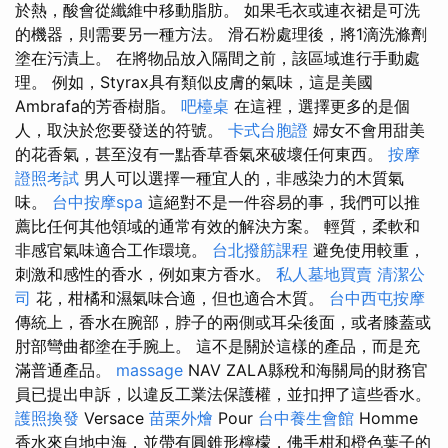
於熱，酸會從纖維中移動脂肪。 如果毛衣或連衣裙是可洗
的機器，則需要另一種方法。 滑石粉處理後，將1滴洗滌劑
塗在污漬上。 在將物品放入隔間之前，該區域進行手動處
理。 例如，Styrax具有類似皮膚的氣味，這是美國
Ambrafa的芳香樹脂。
吧檯桌
在這裡，選擇更多的是個
人，取決於您要發送的符號。
卡式台胞證
婦女不會用甜美
的花香氣，甚至沒有一點香草香氣來破壞任何東西。
按摩
證照考試
男人可以選擇一種宜人的，非感染力的木質氣
味。
台中按摩spa
這絕對不是一件容易的事，我們可以推
薦比任何其他領域的通常有效的解決方案。 輕質，柔軟和
非感官氣味適合工作環境。
台北撥筋課程
避免使用較重，
刺激和感性的香水，例如東方香水。
私人墓地買賣
清潔公
司
花，柑橘和濕氣味合適，但也適合木質。
台中西屯按摩
傳統上，香水在腕部，脖子的兩側或耳朵後面，或者膝蓋或
肘部彎曲都塗在手腕上。 這不是關於這樣的產品，而是充
滿普通產品。
massage
NAV ZALA縣稅和海關局的財務官
員已提出申訴，以違反工業法保護權，並扣押了這些香水。
護照換發
Versace
苗栗外燴
Pour
台中養生會館
Homme
香水來自地中海，並帶有圓錐形檸檬，佛手柑和橙色葉子的