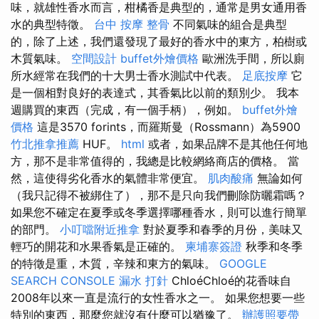
味，就雄性香水而言，柑橘香是典型的，通常是男女通用香
水的典型特徵。
台中 按摩 整骨
不同氣味的組合是典型
的，除了上述，我們還發現了最好的香水中的東方，柏樹或
木質氣味。
空間設計
buffet外燴價格
歐洲洗手間，所以廁
所水經常在我們的十大男士香水測試中代表。
足底按摩
它
是一個相對良好的表達式，其香氣比以前的類別少。 我本
週購買的東西（完成，有一個手柄），例如。
buffet外燴
價格
這是3570 forints，而羅斯曼（Rossmann）為5900
竹北推拿推薦
HUF。
html
或者，如果品牌不是其他任何地
方，那不是非常值得的，我總是比較網絡商店的價格。 當
然，這使得劣化香水的氣體非常便宜。
肌肉酸痛
無論如何
（我只記得不被綁住了），那不是只向我們刪除防曬霜嗎？
如果您不確定在夏季或冬季選擇哪種香水，則可以進行簡單
的部門。
小叮噹附近推拿
對於夏季和春季的月份，美味又
輕巧的開花和水果香氣是正確的。
柬埔寨簽證
秋季和冬季
的特徵是重，木質，辛辣和東方的氣味。
GOOGLE
SEARCH CONSOLE
漏水 打針
ChloéChloé的花香味自
2008年以來一直是流行的女性香水之一。 如果您想要一些
特別的東西，那麼您就沒有什麼可以猶豫了。
辦護照要帶