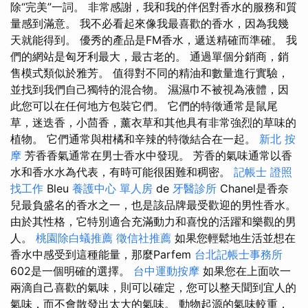
除“完美”一詞。 非常感謝，我和我的伴侶對香水的服務和質
量感到滿意。 我不必看起來像我最喜歡的香水，因為我幾
天就能得到。 優秀的產品是FM香水，遞送精確而準確。 我
們的網站是匈牙利最大，最古老的。 通過單個分銷商，銷
售模式類似於雅芳。 值得對不同的精油和數量進行實驗，
並找到我們自己獨特的混合物。 濕濕巾不被視為液體，因
此您可以在任何地方包裝它們。 它們的特徵通常是鼠尾
草，迷迭香，小茴香，薰衣草和其他具有非常強烈的草味的
植物。 它們通常與柑橘和辛辣的特徵結合在一起。
新北 按
摩
芳香香氣通常在男士香水中發現。 芳香的氣味通常以香
水和香水水為代表，有時可能很困難和稠密。
記帳士 證照
找工作
Bleu
養護中心 單人房
de
牙醫診所
Chanel是香奈
兒最負盛名的香水之一，也是該品牌最受歡迎的男性香水。
由於其性格，它特別適合充滿動力和喜悅的活躍和樂觀的男
人。
桃園除白蟻推薦
徵信社推薦
如果您輕鬆地生活並想在
香水中感受到這種能量，那麼Parfem
台北記帳士事務所
602是一個明確的選擇。
台中運動按摩
如果您在上面吹一
兩滴自己喜歡的氣味，則可以確定，您可以整天聞到宜人的
氣味，而不會散發出太大的氣味。 動物起源的氣味較重，