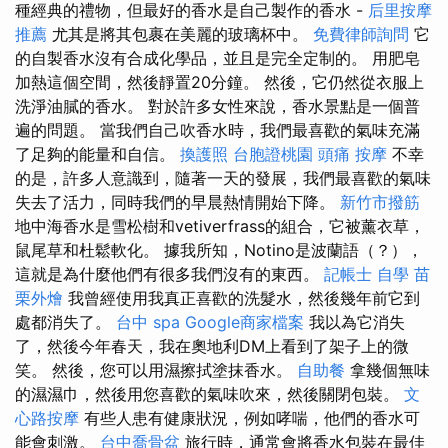
種經典的禮物，但最好的香水是自己製作的香水 -
后里按摩
推薦
尤其是將其包裹在美麗的玻璃杯中。
免費律師詢問
它
的自製香水沒有合成化學品，並且是完全定制的。 用肥皂
加熱這個空間，然後靜置20分鐘。 然後，它仍然從衣服上
洗淨油膩的香水。 對於許多女性來說，香水景點是一個普
遍的問題。 當我們自己吹香水時，我們最喜歡的氣味充滿
了足夠的能量和自信。
換護照
台胞證桃園
頭痛 按摩
不幸
的是，許多人意識到，隨著一天的發展，我們最喜歡的氣味
失去了活力，同時我們的早晨熱情開始下降。
新竹市撥筋
地中海香水是雪松樹和vetiverfrass的組合，它被薰衣草，
鼠尾草和杜鬆軟化。 據我所知，Notino是波蘭語（？），
這就是為什麼他們有很多我們沒有的東西。
記帳士 自學
苗
栗外燴
我曾經使用我真正喜歡的洗髮水，然後幾年前它到
處都消失了。
台中 spa
Google商家檔案
我以為它消失
了，然後今年春天，我在奧地利DM上看到了架子上的微
笑。 然後，您可以用濕擦拭塗抹香水。
自助餐
拿幾個無味
的濕濕巾，然後用您喜歡的氣味吹來，然後關閉包裝。
文
心路按摩
有些人患有健康狀況，例如哮喘，他們的香水可
能會刺激。
台中喬骨盆
旅行時，通常會將香水包裝在最佳