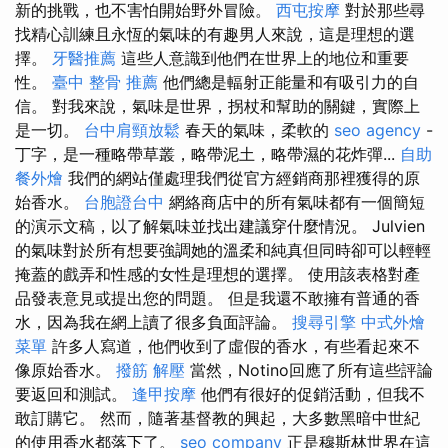
新的挑戰，也不害怕開始野外冒險。
西屯按摩
對於那些尋
找精心訓練且永恆的氣味的有趣男人來說，這是理想的選
擇。
牙醫推薦
這些人意識到他們在世界上的地位和重要
性。
臺中 整骨 推薦
他們總是輻射正能量和有吸引力的自
信。 對我來說，氣味是世界，拐杖和幫助的關鍵，實際上
是一切。
台中肩頸放鬆
春天的氣味，柔軟的
seo agency
-
丁字，是一種略帶草叢，略帶泥土，略帶濕的花炸彈...
自助
餐外燴
我們的網站僅處理我們從官方經銷商那裡獲得的原
始香水。
台胞證台中
網絡商店中的所有氣味都有一個簡短
的演示文稿，以了解氣味並找出建議穿什麼情況。 Julvien
的氣味對於所有想要強調她的溫柔和純真但同時卻可以輕輕
掩蓋的戲弄和性感的女性是理想的選擇。 使用該表格對產
品發表意見或提出您的問題。 但是我還不敢擁有普通的香
水，因為我在網上讀了很多負面評論。
搜尋引擎
中式外燴
菜單
許多人寫道，他們收到了虛假的香水，有些看起來不
像原始香水。
撥筋 解壓
當然，Notino回應了所有這些評論
要返回和測試。
逢甲按摩
他們有很好的促銷活動，但我不
敢訂購它。 然而，隨著基督教的興起，大多數黑暗中世紀
的使用香水都落下了。
seo company
正是穆斯林世界在這