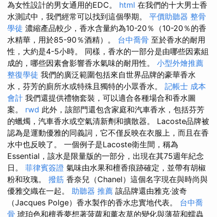
為女性設計的男女通用的EDC。
html
在我們的十大男士香
水測試中，我們經常可以找到這個學期。
平價助聽器
整骨
學徒
濃縮產品較少，香水含量約為10-20％（10-20％的香
水精華，用於85-90％酒精）。
台中喬骨
至於香水的耐用
性，大約是4-5小時。 同樣，香水的一部分是由哪些因素組
成的，哪些因素會影響香水氣味的耐用性。
小型外燴推薦
整復學徒
我們的廣泛範圍包括來自世界品牌的豪華香水
水，芬芳的廁所水或特殊且獨特的小眾香水。
記帳士 成本
會計
我們還提供禮物套裝，可以適合各種場合和香水圖
案。
rwd
此外，該部門還包含家庭和汽車香水，包括芬芳
的蠟燭，汽車香水或空氣清新劑和擴散器。 Lacoste品牌被
認為是運動優雅的同義詞，它不僅反映在衣服上，而且在香
水中也反映了。 一個例子是Lacoste衛生間，稱為
Essential，該水是限量版的一部分，出現在其75週年紀念
日。
菲律賓簽證
氣味由水果和檀香痕跡確定，並帶有胡椒
粉和玫瑰。
撥筋
香奈兒（Chanel）這個名字現在與時尚與
優雅交織在一起。
助聽器 推薦
該品牌還由雅克·波奇
（Jacques Polge）香水製作的香水忠實地代表。
台中喬
骨
琥珀色和檀香夢想著菠蘿和薰衣草的變化與薄荷和蠕蟲