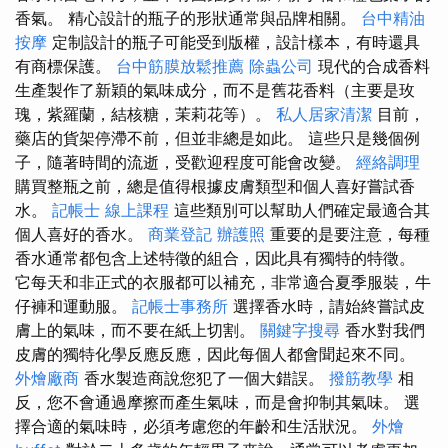
香氣。 精心設計的瓶子的形狀通常與品牌相關。
台中精油
按摩
定制設計的瓶子可能受到版權，設計樣本，有時還具
有商標保護。
台中筋膜放鬆推薦
除蟲公司
現代的合成香料
生產製作了新穎的氣味成分，而不是舊花香料（主要是玫
瑰，紫羅蘭，結核糖，茉莉花等）。
私人居家清潔
目前，
藥店的貨架停滯不前，但並非總是如此。 這些只是幾個例
子，隨著時間的流逝，受歡迎程度可能會改變。
經絡調理
購買整瓶之前，總是值得根據皮膚類型和個人喜好嘗試香
水。
記帳士 線上課程
這些類別可以幫助人們確定最適合其
個人喜好的香水。
商業登記
辦護照
重要的是要注意，每種
香水通常都包含上述特徵的組合，因此具有獨特的特徵。
它每天和非正式的衣服都可以補充，非常適合夏季服裝，牛
仔褲和運動服。
記帳士事務所
選擇香水時，請始終嘗試皮
膚上的氣味，而不要在紙上切割。
關鍵字搜尋
香水對我們
皮膚的獨特化學反應反應，因此每個人都會聞起來不同。
外燴廠商
香水製造商說您犯了一個大錯誤。
撥筋教學
相
反，您不會通過摩擦而產生氣味，而是會抑制其氣味。 選
擇合適的氣味時，必須考慮您的年齡和生活狀況。
外燴