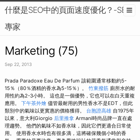
什麼是SEO中的頁面速度優化？-SEO
專家
Marketing (75)
Sep 22, 2013
Prada Paradoxe Eau De Parfum 該範圍通常移動約5-
15％（80％酒精的香水為5-15％）。
竹東撥筋
廁所水的耐
用性約為2-3小時。 這也是一個優勢，它也可以在白天重複
應用。
下午茶外燴
儘管最耐用的男性香水不是EDT，但此
類別中的氣味以更實惠的價格獲得。
台胞證高雄
自1975年
以來，意大利Giorgio
后里推拿
Armani時尚品牌一直在處
理趨勢。 他們的氣味不如香水味，因此它們更適合日常使
用。 使用香水水時也有很多滴，這將確保幾個小時的香