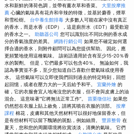
水和新鮮的薄荷色調，並帶有薰衣草和香菜。
大里按摩推
薦
心臟的氣味具有花卉和辛辣的特徵，並基於麝香，煙草
和雪松樹。
台中養生館排毒
大多數人可能在家中沒有真正
的香水，而是水香（EDP），這是廁所水（EDT）最受歡迎
的香水之一。
助聽器公司
您可以識別出不同比例的香水成
分的香氣強度的差異。
網路行銷公司
如果您不確定如何選
擇合適的香水，則附件顧問可以為您提供幫助。 因此，應
更頻繁地使用這種氣味。 該術語適用於含有至少15-20％香
水的製劑。 但是，它們最多可以包含40％。 無論如何，我
認為事實並不多，至少您知道自己喜歡什麼氣味或使用香
水。 這些氣味可以立即使我們回到過去的特定時刻，回想
起回憶，或者在壓力大的一天后給予和平。
宜蘭外燴
的
確，它的衣服會宜人地淹沒您的衣服，但不會與皮膚上的油
混合。 這意味著“它將無法正常工作”。
苗栗徵信社
如果您
仍然想在衣服上貼上赦免，請將其噴在衣服的頂部。
按摩
課程
棉花，皮膚和其他天然材料可以很好地保留香水，但
是有些材料可以留下醜陋的斑點，例如絲滑。
豐原整骨
在
夏天，您和您的周圍環境將欣賞淡淡，清爽的氣味。 它們