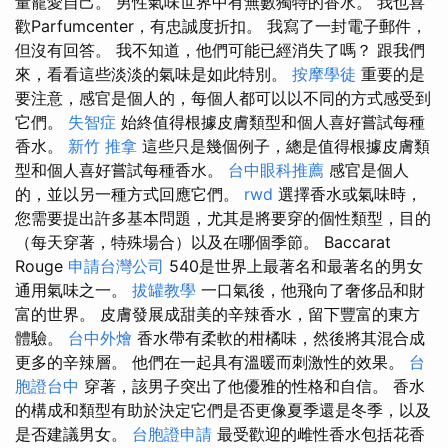
量寵愛自己。 男性氣味世界中有無數獨特的香水。 我也喜
歡Parfumcenter，有忠誠度折扣。 我寫了一封電子郵件，
但沒有回答。 我不知道，他們可能已經消失了嗎？ 跟我們
來，看看這些淡淡的氣味是如此特別。
按摩學徒
重要的是
要注意，感官是個人的，每個人都可以以不同的方式感受到
它們。
失智症
始終值得根據皮膚類型和個人喜好嘗試每種
香水。
新竹 推拿
這些只是幾個例子，總是值得根據皮膚類
型和個人喜好嘗試每種香水。
台中眼科推薦
感官是個人
的，並以另一種方式回應它們。
rwd
選擇香水或氣味時，
您需要提出許多基本問題，尤其是將要穿的個性類型，目的
（每天穿著，特殊場合）以及在哪個季節。 Baccarat
Rouge
申請台灣公司
540是世界上最著名和最著名的男女
通用氣味之一。
拔罐教學
一口氣後，他飛向了奢侈品和財
富的世界。 皮膚發展成甜美的辛辣香水，留下豐富的東方
體驗。
台中外燴
香水帶有柔軟的柑橘味，然後將其混合成
更多的辛辣層。 他們在一起具有溫暖而刺激性的效果。
台
胞證台中
穿著，該男子突出了他優雅的性格和自信。 香水
的構成和類型有助於決定它們是否更像夏季還是冬季，以及
是否建議男女。
台胞證申請
最受歡迎的雌性香水包括花香