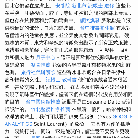
因此它們留在皮膚上。
安養院 新北市
記帳士 進修
這些都
在手腕，耳朵後面，脖子，寺廟和胸部之間的胸部上發現，
但也存在於膝蓋和肘部的彎曲中。
護照換發
脈動點是血液
供應最好的部分，血液加熱皮膚。
台中排毒養生館
香水對
這種體內的熱量有反應，並全天使其散發出周圍環境。 硬
氣味的木質，東方和辛辣的特徵突出顯示了所有正式服裝，
晚禮服和豪華袋，穿著非正式的服裝精緻。 神秘性，吸引
力和個人魅力
月子中心
- 這正是喜歡抓住較難氣味的女性
被隱藏的。
整骨推薦
花朵的陶醉香氣和柑橘類水果的新鮮
色調。
旅行社代辦護照
這些香水非常適合在日常生活中自
然和輕鬆的女性。
記帳士 教科書
他們的佩戴者通常很活
躍，善於交際，開放和友好。 在古埃及和美索不達米亞也
發現了氣味產生的證據，儘管它們在這個時代沒有用於相同
的目的。
台中國術館推薦
該瓶子是由Suzanne Dalton設計
師設計的。
竹北整復推拿推薦
在黑暗，優雅，略帶神秘和
乾淨的玻璃上，我們可以看到伊夫·聖洛朗（Yves
GOOGLE
ANALYTICS
Saint Laurent）的象徵。 它具有方便的抓地
力，易於打開。 同時，它是脆弱的，請注意不要落在更硬