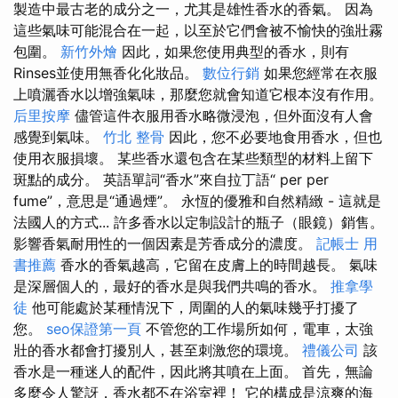
製造中最古老的成分之一，尤其是雄性香水的香氣。 因為
這些氣味可能混合在一起，以至於它們會被不愉快的強壯霧
包圍。
新竹外燴
因此，如果您使用典型的香水，則有
Rinses並使用無香化化妝品。
數位行銷
如果您經常在衣服
上噴灑香水以增強氣味，那麼您就會知道它根本沒有作用。
后里按摩
儘管這件衣服用香水略微浸泡，但外面沒有人會
感覺到氣味。
竹北 整骨
因此，您不必要地食用香水，但也
使用衣服損壞。 某些香水還包含在某些類型的材料上留下
斑點的成分。 英語單詞“香水”來自拉丁語“ per per
fume”，意思是“通過煙”。 永恆的優雅和自然精緻 - 這就是
法國人的方式... 許多香水以定制設計的瓶子（眼鏡）銷售。
影響香氣耐用性的一個因素是芳香成分的濃度。
記帳士 用
書推薦
香水的香氣越高，它留在皮膚上的時間越長。 氣味
是深層個人的，最好的香水是與我們共鳴的香水。
推拿學
徒
他可能處於某種情況下，周圍的人的氣味幾乎打擾了
您。
seo保證第一頁
不管您的工作場所如何，電車，太強
壯的香水都會打擾別人，甚至刺激您的環境。
禮儀公司
該
香水是一種迷人的配件，因此將其噴在上面。 首先，無論
多麼令人驚訝，香水都不在浴室裡！ 它的構成是涼爽的海