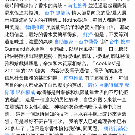
段時間裡保持了香水的傳統 -
南屯整骨
並通過發起國際貿
易來促進其複興。
台中 抓龍筋
情人節是向您的愛/愛人展
示和讓您的愛人的好時機... Notino認為，每個人都應該使
用美麗。
律師推薦
美麗能夠給予和改變人們的自信。 基於
此類信息，最好的香水要簡單得多。
打掃
但是，不要等到
過度味道，濃重的氣味
自助搬家
-
台中喬骨
“新”
台中 按摩
Gurmand香水更輕，更精緻，以現代風格征服。 口香糖波
很快將隨後出現新趨勢，例如櫻桃的氣味，櫻桃的氣味將優
雅和嬉戲與煙熏，辛辣和木質票相結合。 “ cookies”是
2001年的CVIII法案，內容涉及電子通信，電子商業服務，
信息社會服務的某些問題。
南屯推拿
有了這種香水，每個
有目的的人都成為了自己歷史的英雄。
牌位
台胞證辦理
整
骨師
眼科權威
每滴都是對奢侈和無限能量世界的不可抗拒
的邀請。 這是一種強大的男性氣味，自從外觀以來就一直
在震撼許多女性心臟。 神秘的灰色玻璃暗示著地中海日
落。 這是一個眾所周知的技巧，香水在手腕上聞起來更濃
烈，但是最好不要在這裡吹。 我的家人已經處理香水已有
20多年了，這只是水香水擁抱我的時間問題。
網路行銷公