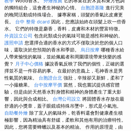
教學
Wood香水。
外燴推薦
它的專業在於木質和東方色調
的獨特組合，這會產生神秘的心情。
台胞證基隆
進行完美
的晚間活動或特殊場合。 據專家稱，頭髮的香氣比皮膚更
長。
台中 整骨 dcard
因此，您應該始終在頭髮上吹一些香
水。 它們的特徵是麝香，香料，皮膚和木材的豐富特徵。
外資設立公司
包含此類成分的氣味可能是感性和神秘的。
護照申請
您選擇合適的香水的方式不僅取決於您的個人口
味，還取決於您預期的香水和季節。
烏日按摩
哪種香水給
人帶來愉悅的氣味，並給佩戴者和周圍環境帶來快樂的感
覺？
月子中心價格
據說香氣反映了我們的個性，正確的選
擇並不是一件容易的事。 在最好的意義上，毛神香水是男
性氣質的氣味。
台胞證台北
強壯，辛辣卻又新鮮，柔和了
一小撮糖果。
台中按摩平價
當然，我也嘗試提供感官體
驗，但是由於天然香水對身體和精神的身體產生了重大影
響，因此與合成相比。
台灣公司設立
將固體香水存放在最
舒適的小獎章，蓋子眼鏡或特殊吊墜中，形式是小氣泡。
自助餐外燴
除了宜人的氣味外，乾香料還會對健康產生積
極影響，因為精油具有舒緩，柔軟和其他有用的治療特性。
因此，您將需要蜂蠟以及基本的精油。 作用的原理是，由