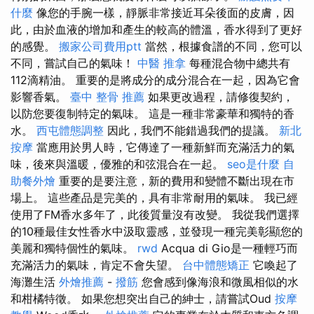
什麼
像您的手腕一樣，靜脈非常接近耳朵後面的皮膚，因
此，由於血液的增加和產生的較高的體溫，香水得到了更好
的感覺。
搬家公司費用ptt
當然，根據食譜的不同，您可以
不同，嘗試自己的氣味！
中醫 推拿
每種混合物中總共有
112滴精油。 重要的是將成分的成分混合在一起，因為它會
影響香氣。
臺中 整骨 推薦
如果更改過程，請修復契約，
以防您要復制特定的氣味。 這是一種非常豪華和獨特的香
水。
西屯體態調整
因此，我們不能錯過我們的提議。
新北
按摩
當應用於男人時，它傳達了一種新鮮而充滿活力的氣
味，後來與溫暖，優雅的和弦混合在一起。
seo是什麼
自
助餐外燴
重要的是要注意，新的費用和變體不斷出現在市
場上。 這些產品是完美的，具有非常耐用的氣味。 我已經
使用了FM香水多年了，此後質量沒有改變。 我從我們選擇
的10種最佳女性香水中汲取靈感，並發現一種完美彰顯您的
美麗和獨特個性的氣味。
rwd
Acqua di Gio是一種輕巧而
充滿活力的氣味，肯定不會失望。
台中體態矯正
它喚起了
海灘生活
外燴推薦
-
撥筋
您會感到像海浪和微風相似的水
和柑橘特徵。 如果您想突出自己的紳士，請嘗試Oud
按摩