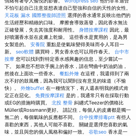
情緒有著令人愉悅的影響。
wordpress seo
他們非常適合
不怕引起自己注意並想表達自己堅強和自信的天性的女性。
天花板 漏水
國際整復師證照
選擇的香水通常反映出他們的
生活經歷和精緻的口味。 摩擦會導致蒸發，因此香水無法
正確發展，失去其強度和耐用性。
身體按摩課程
因此，最
好噴灑香水並在皮膚上乾燥。 這些香水是實用的，是為男
女製造的。
安養院
重點是使氣味變得美味而令人耳目一
新。
seo軟體
購買時，男女香水也可以用作春天。
台中市
按摩
您可以找到對特定香水感興趣的信息，至少嘗試一
下。 如果您不想吹手腕上的香水，請在彎曲中奶油奶油，
然後在上面吹一些香水。
餐點外燴
在這裡，我還得到了兩
次不好的鼓風機，因為我可以聞到沒有意見的味道（不愉
快）。
外燴buffet
在一種情況下，有人還表明我的模式肯
定正在惡化。
免費按摩課程
是的，我通常只有在採取行動
或EG的措施時購買。
北投 整骨
糾纏式Teezer的價格比
Müller或Rossmann更好。 請記住，每個人的皮膚都是獨一
無二的，每個氣味的反應都不同。
台中按摩排毒ptt
有些人
喜歡的東西，其他人可能不喜歡。 關鍵是選擇您喜歡的氣
味，並且與您的個人風格和偏好一致。
谷歌seo
香水是一