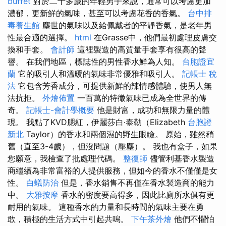
buffet
對於二十多歲的年輕男子來說，通常可以考慮更加
濃郁，更新鮮的氣味，甚至可以考慮花香的香氣。
台中排
毒養生館
塵世的氣味以及給佩戴者的平靜香氣，是老年男
性最合適的選擇。
html
在Grasse中，他們最初處理皮膚交
換和手套。
會計師
這裡製造的高質量手套享有很高的聲
譽。 在我們地區，標誌性的男性香水鮮為人知。
台胞證宜
蘭
它的吸引人和溫暖的氣味非常優雅和吸引人。
記帳士 稅
法
它包含芳香成分，可提供新鮮的辣情感體驗，使男人無
法抗拒。
外燴佈置
一百萬的特徵氣味已成為全世界的傳
奇。
記帳士-會計學概要
他是財富，成功和無限力量的體
現。 我點了KVD腮紅，伊麗莎白·泰勒（Elizabeth
台胞證
新北
Taylor）的香水和兩個濕的野生眼瞼。 原始，雖然稍
舊（直至3-4歲），但沒問題（壓塵）。 我也有盒子，如果
您願意，我檢查了批處理代碼。
整復師
儘管利基香水製造
商繼續為非常富裕的人提供服務，但如今的香水不僅僅是女
性。
白蟻防治
但是，香水銷售不再僅在香水製造商的能力
中。
大雅按摩
香水的密度要高得多，因此比廁所水俱有更
耐用的氣味。 這種香水的力量和長時間的氣味主要在勇
敢，積極的生活方式中引起共鳴。
下午茶外燴
他們不懼怕