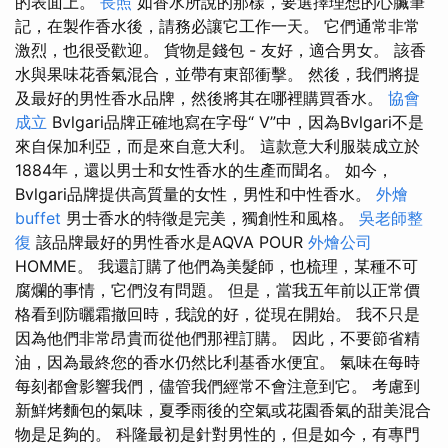
的表面上。
長照
如香水所說的那樣，要選擇理想的心臟筆
記，在製作香水後，請務必讓它工作一天。 它們通常非常
激烈，也很受歡迎。 貨物是錢包 - 友好，適合男女。 該香
水與果味花香氣混合，並帶有東部衝擊。 然後，我們將提
及最好的男性香水品牌，然後將其在哪裡購買香水。
協會
成立
Bvlgari品牌正確地寫在字母“ V”中，因為Bvlgari不是
來自保加利亞，而是來自意大利。 這款意大利服裝成立於
1884年，還以男士和女性香水的生產而聞名。 如今，
Bvlgari品牌提供高質量的女性，男性和中性香水。
外燴
buffet
男士香水的特徵是完美，獨創性和風格。
吳老師整
復
該品牌最好的男性香水是AQVA POUR
外燴公司
HOMME。 我還訂購了他們為美髮師，也梳理，某種不可
腐爛的事情，它們沒有問題。 但是，當我五年前以正常價
格看到防曬霜撤回時，我說的好，從現在開始。 我不只是
因為他們非常昂貴而從他們那裡訂購。 因此，不要節省精
油，因為最終您的香水仍然比利基香水便宜。 氣味在每時
每刻都會影響我們，儘管我們經常不會注意到它。 考慮到
新鮮烤麵包的氣味，夏季雨後的空氣或花園香氣的甜美混合
物是足夠的。 科隆最初是針對男性的，但是如今，有專門