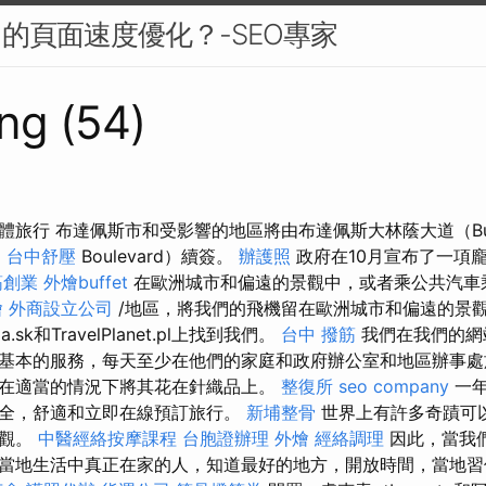
中的頁面速度優化？-SEO專家
ng (54)
旅行 布達佩斯市和受影響的地區將由布達佩斯大林蔭大道（Bud
d
台中舒壓
Boulevard）續簽。
辦護照
政府在10月宣布了一項
筋創業
外燴buffet
在歐洲城市和偏遠的景觀中，或者乘公共汽車
燴
外商設立公司
/地區，將我們的飛機留在歐洲城市和偏遠的景
ia.sk和TravelPlanet.pl上找到我們。
台中 撥筋
我們在我們的網站
基本的服務，每天至少在他們的家庭和政府辦公室和地區辦事處
在適當的情況下將其花在針織品上。
整復所
seo company
一年
全，舒適和立即在線預訂旅行。
新埔整骨
世界上有許多奇蹟可
參觀。
中醫經絡按摩課程
台胞證辦理
外燴
經絡調理
因此，當我
當地生活中真正在家的人，知道最好的地方，開放時間，當地習