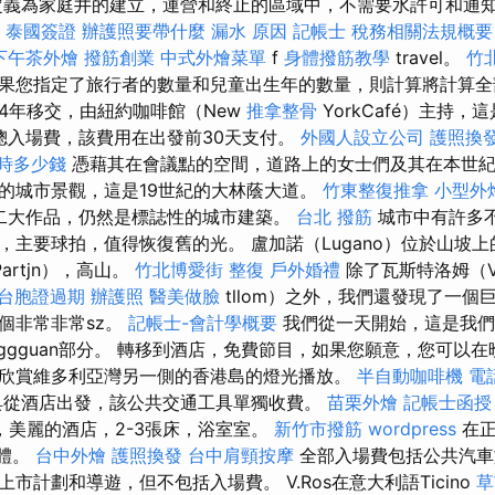
定義為家庭井的建立，運營和終止的區域中，不需要水許可和通知
l
泰國簽證
辦護照要帶什麼
漏水 原因
記帳士 稅務相關法規概要
下午茶外燴
撥筋創業
中式外燴菜單
f
身體撥筋教學
travel。
竹
果您指定了旅行者的數量和兒童出生年的數量，則計算將計算
94年移交，由紐約咖啡館（New
推拿整骨
YorkCafé）主持
的總入場費，該費用在出發前30天支付。
外國人設立公司
護照換
時多少錢
憑藉其在會議點的空間，道路上的女士們及其在本世紀
的城市景觀，這是19世紀的大林蔭大道。
竹東整復推拿
小型外
二大作品，仍然是標誌性的城市建築。
台北 撥筋
城市中有許多
主要球拍，值得恢復舊的光。 盧加諾（Lugano）位於山坡上的高山
artjn），高山。
竹北博愛街 整復
戶外婚禮
除了瓦斯特洛姆（V
台胞證過期
辦護照
醫美做臉
tllom）之外，我們還發現了一個
個非常非常sz。
記帳士-會計學概要
我們從一天開始，這是我們
nggguan部分。 轉移到酒店，免費節目，如果您願意，您可以
欣賞維多利亞灣另一側的香港島的燈光播放。
半自動咖啡機
電
具從酒店出發，該公共交通工具單獨收費。
苗栗外燴
記帳士函授
，美麗的酒店，2-3張床，浴室室。
新竹市撥筋
wordpress
在正
團體。
台中外燴
護照換發
台中肩頸按摩
全部入場費包括公共汽車
市計劃和導遊，但不包括入場費。 V.Ros在意大利語Ticino
草