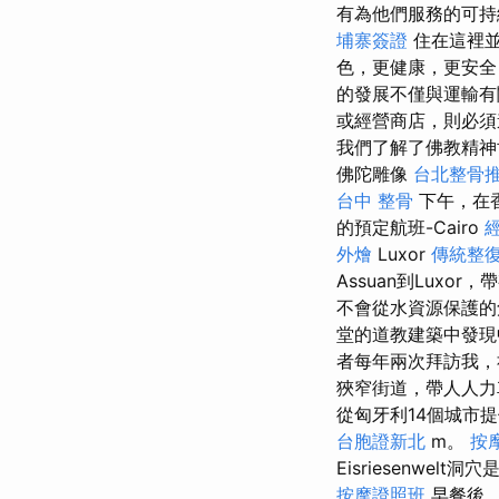
有為他們服務的可持
埔寨簽證
住在這裡
色，更健康，更安全
的發展不僅與運輸有
或經營商店，則必須
我們了解了佛教精
佛陀雕像
台北整骨
台中 整骨
下午，在香
的預定航班-Cairo
外燴
Luxor
傳統整復
Assuan到Lux
不會從水資源保護的
堂的道教建築中發
者每年兩次拜訪我
狹窄街道，帶人人
從匈牙利14個城市提
台胞證新北
m。
按
Eisriesenwel
按摩證照班
早餐後，