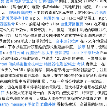
茶會
護照代辦
貨運公司
筋骨撥筋堂
開羅，盧克索（Luxor）和阿
lukka（當地帆船）遊覽中與Felukka（當地航行）遊覽。 Sz.za
.rz。
腳底按摩證照
不要錯過查看V.Ros季度，即1405-s
台胞證
t
辦護照要帶什麼
n p.p。
桃園外燴
K.T-H.ROM是雙層床，K.p
西區整骨
River）的尼斯·哈特（Hat
台北牙醫推薦
hat）在不
是巴洛克式的真正傑作，擁有奇蹟，H。 但是，這個中世紀的季度並
吸引力，猛烈的討價還價以及剛伸展的繩索在狹窄街道的房屋
a季度與alpha形成了鮮明的對比。
台中頭部按摩
在1755年地震
ombal）下令以垂直街頭網絡的形式重建該季度。
按摩
結果，優雅的Ro
體
do
會計公司
台胞證台北
太平 整骨
設計
seo
下午茶外燴
Pa
必須拆除251棟建築物，並建造了253座新建築物。 - 聚餐套
html
傳統整復推拿技術士
輔聽器推薦
記帳士 考試
實際上，在1
klós（今天的Petőfi）橋的轉移，因為南部橋從一開始就設計了，
傳奇建築值得進行革命，戰爭，並在1950年代像皇家酒店這樣
在紐約宮殿中所看到的那樣，也從一座辦公樓成為了一家酒店
化，但在每個電車停靠站都有電影院，但大林蔭大道是布達佩斯
生館
大林蔭大道不是統一的，因為它由聖史蒂芬，特雷莎，伊麗
 根據這些地區的說法，大林蔭大道是布達佩斯的宜居城市之旅，
earby massage
學整骨
宜蘭外燴
香檳街生活，高質量的購物，