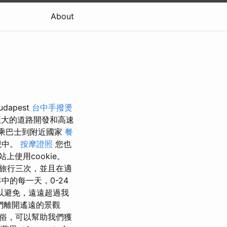
About
apest
台中手撥燙
龐大的道路開發和高速
乘巴士到附近國家
餐
觀中。
按摩證照
您也
上使用cookie。
旅行三次，並且在適
中的每一天，0-24
以避免，遠遠超過我
們離開遙遠的景觀
俗，可以幫助我們獲