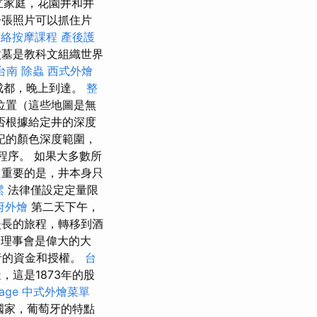
立家庭，花園井和井
張照片可以抓住片
筋絡按摩課程
產後護
墳墓是教科文組織世界
台南
除蟲
西式外燴
成都，晚上到達。
整
位置（這些地圖是無
否根據給定井的深度
記的顏色深度範圍，
程序。 如果大多數所
。 重要的是，井本身只
鬆
法律僅設定定量限
府外燴
第二天下午，
長的旅程，轉移到酒
會理事會是偉大的大
者的資金和授權。
台
，這是1873年的股
age
中式外燴菜單
國家，葡萄牙的特點