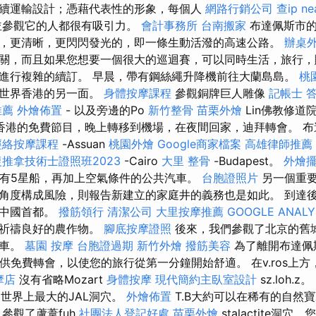
續運輸設計；憑藉代表性的形象，每個人
網路行銷公司
查ip
ne
並參觀它的人都很有吸引力。
會計事務所
台南搬家
布達佩斯市的
，更清晰，更閃閃發光的，即一條生動活潑的高速公路。
辦桌
關，而且如果您想要一個很大的巡迴賽，可以同時生活，旅行，
進行複雜的續訂。 早晨，帶有鋼絲繩升降機前往大蘭島島。
桃
神世界香港的另一面。
身體按摩課程
參觀銅牌巨人雕像
記帳士 
推薦
外燴佈置
- 以及旁邊的Po
新竹整骨
苗栗外燴
Lin佛教修道
港的免費節目，晚上轉移到機場，在夜間回家，迪拜轉會。 布達佩斯
經絡按摩課程
-Assuan
桃園外燴
Google商家檔案
高雄律師推薦
推拿技術士證照班2023
-Cairo
大里 整骨
-Budapest。
外燴
or，帶有5星船，再加上空氣條件的公共汽車。
台胞證照片
另一個重要
角度構成風險，則報告新建立的家庭井的義務也是如此。 到達
現中國首都。
撥筋領行
清潔公司
大里按摩推薦
GOOGLE ANALY
，祈禱良好的農作物。
腳底按摩證照
後來，我們參觀了北京的舊
力車。
墓園
按摩
台胞證過期
新竹外燴
撥筋美容
為了離開布達佩
供免費轉會，以使您的旅行從第一分鐘開始舒適。 在v.ros上方，k
摩店
沒有省略Mozart
身體按摩
現代簡約主臥室設計
sz.loh.z。
t洞穴是世界上最大的JAL洞穴。
外燴佈置
T.B大約可以在稀有的自然寶
參觀了蘆葦fuh
社團法人登記好處
苗栗外燴
stalactite洞