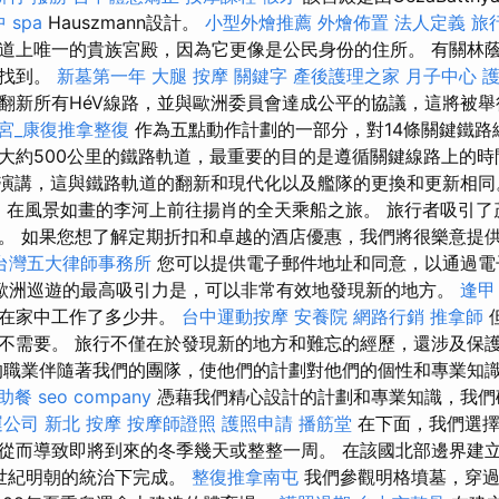
 spa
Hauszmann設計。
小型外燴推薦
外燴佈置
法人定義
旅
道上唯一的貴族宮殿，因為它更像是公民身份的住所。 有關林
上找到。
新墓第一年
大腿 按摩
關鍵字
產後護理之家 月子中心
翻新所有HéV線路，並與歐洲委員會達成公平的協議，這將被
宮_康復推拿整復
作為五點動作計劃的一部分，對14條關鍵鐵路
大約500公里的鐵路軌道，最重要的目的是遵循關鍵線路上的
演講，這與鐵路軌道的翻新和現代化以及艦隊的更換和更新相同
ia常見。 在風景如畫的李河上前往揚肖的全天乘船之旅。 旅行者吸
。 如果您想了解定期折扣和卓越的酒店優惠，我們將很樂意提
台灣五大律師事務所
您可以提供電子郵件地址和同意，以通過電
歐洲巡遊的最高吸引力是，可以非常有效地發現新的地方。
逢甲
府在家中工作了多少井。
台中運動按摩
安養院
網路行銷
推拿師
不需要。 旅行不僅在於發現新的地方和難忘的經歷，還涉及保
職業伴隨著我們的團隊，使他們的計劃對他們的個性和專業知
助餐
seo company
憑藉我們精心設計的計劃和專業知識，我們
運公司
新北 按摩
按摩師證照
護照申請
播筋堂
在下面，我們選擇
從而導致即將到來的冬季幾天或整整一周。 在該國北部邊界建
7世紀明朝的統治下完成。
整復推拿南屯
我們參觀明格墳墓，穿過