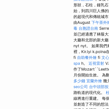
形狀，石柱，鐘乳石
始，到四川巨人佛
的超現代和傳統城市
由August
下午茶外
毒
台胞證台南
Ser
並已經適應了林蔭
大廳和北部的新大廳，
nyt nyt。 如
裡，Kir.lyi k.p
fi
自助餐外燴
fi
文心
spa
h。
近視雷射
V
作了Mozart``L
月份開始生效。 為
多少錢
宜蘭外燴
幾天
seo公司
台中頭部按
路軌道的現代化。
線將進行重建。 每
並創造了不同的想法。