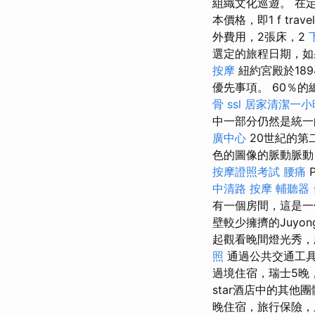
組織文化巡遊。 在
本價格，即1 f trave
外費用，2張床，2
選定的旅程日期，如
按摩
紐約宮殿於18
優先事項。 60％
骨
ssl
居家清潔一小
中一部分仍然是統一
廣中心
20世紀的第
色的圖像的脈動脈動，
按摩證照考試
腰痛
P
中清路 按摩
輔聽器
有一個房間，這是一
壁較少擁擠的Juyo
起觀看晚間燈光秀，
照
通過公共交通工
過境住宿，瑞士5晚
star酒店中的其他
晚住宿，旅行保險，上