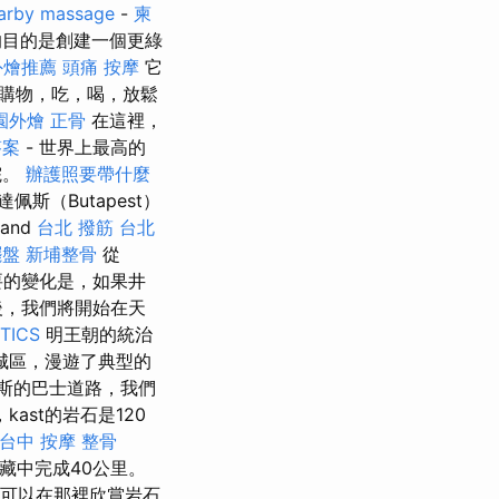
arby massage
-
柬
目的是創建一個更綠
外燴推薦
頭痛 按摩
它
購物，吃，喝，放鬆
園外燴
正骨
在這裡，
答案
- 世界上最高的
院。
辦護照要帶什麼
（Butapest）
and
台北 撥筋
台北
擺盤
新埔整骨
從
的變化是，如果井
後，我們將開始在天
TICS
明王朝的統治
城區，漫遊了典型的
斯的巴士道路，我們
ast的岩石是120
台中 按摩 整骨
藏中完成40公里。
穴，您可以在那裡欣賞岩石