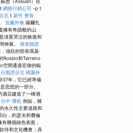
蘇恩（Assuan）在
d
網路行銷公司
-p t
台北
t
新竹 整骨
r。
宜蘭外燴
薩爾扎
遠處擁有奇蹟般的山
不是清晨哭泣的恢復和
之間伸展。
推拿師證
後，強壯的部長瑪基·
ssio和Terreiro
co空間通過宏偉的輻
餐
台胞證台北
桃園外
937年，它已經準備
並且是思想的一部分。
的酒店建造了一棟酒
。
台中 撥筋
例如，雖
的永久性主要道路和
莎白，約瑟夫和費倫
擁有幾個綠色表面，
款待和文化機會；具