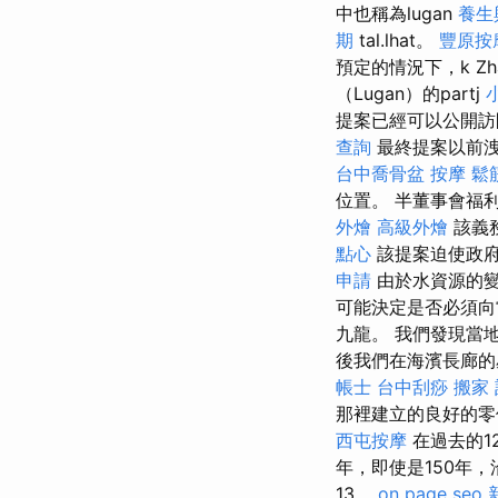
中也稱為lugan
養生
期
tal.lhat。
豐原按
預定的情況下，k Zha
（Lugan）的partj
提案已經可以公開訪
查詢
最終提案以前洩
台中喬骨盆
按摩
鬆
位置。 半董事會福
外燴
高級外燴
該義
點心
該提案迫使政府
申請
由於水資源的
可能決定是否必須向
九龍。 我們發現當
後我們在海濱長廊的
帳士
台中刮痧
搬家
那裡建立的良好的
西屯按摩
在過去的1
年，即使是150年，沿
13。
on page seo