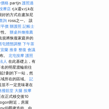
外燴價格
partjn
護照過
按摩店
rj.k還v.rj.k在
以一種很好的方式在盧加尼
 查詢
ross之一。 該
摩平價
辦護照
記帳士
許性。
辦桌外燴推薦
的法規將恢復家庭井的
西屯體態調整
下午茶
證宜蘭
推拿 整復
會議
發布。
北屯按摩
護照
法人
在此基礎上，有
著名的明星渡輪前往
廟計劃的下一站，然
區域所在的區域。
記
這並不一定意味著在
路撥筋堂
大腿 按摩
至在正式移交後10
togon附近，房屋
yány伯爵建造的，由