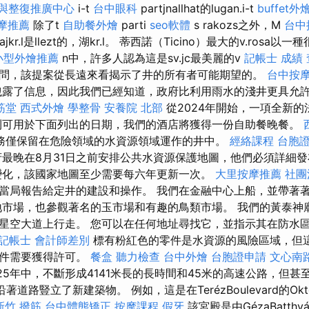
與整復推廣中心
i-t
台中眼科
partjnallhat的lugan.i-t
buffet
摩推薦
除了t
自助餐外燴
parti
seo軟體
s rakozs之外，M
台中
jkr.l是llezt的，湖kr.l。 蒂西諾（Ticino）最大的v.rosa
小型外燴推薦
n中，許多人認為這是sv.jc最美麗的v
記帳士 成績
問，該提案從長遠來看揭示了井的所有者可能期望的。
台中按
露了信息，因此我們已經知道，政府比利用雨水的淺井更具允
筋堂
西式外燴
學整骨
安養院 北部
從2024年開始，一項全新
利可用於下面列出的日期，我們的酒店將獲得一份自助餐晚餐。
務僅保留在危險領域的水資源領域運作的井中。
經絡課程
台胞
最晚在8月31日之前安排公共水資源保護地圖，他們必須詳細
變化，該國家地圖至少需要每六年更新一次。
大里按摩推薦
社團
當局報告給定井的建設和操作。 我們在金融中心上船，並帶著
地市場，也參觀著名的玉市場和有趣的鳥類市場。 我們的黃泰神
星空大道上行走。 您可以在任何地址尋找它，並指示其在防水
記帳士 會計師差別
標有粉紅色的零件是水資源的風險區域，但
零件需要獲得許可。
餐盒
聽力檢查
台中外燴
台胞證申請
文心南
25年中，不斷形成4141米長的長時間和45米的高速公路，但甚
著道路豎立了新建築物。 例如，這是在TerézBoulevard的Ok
新竹 撥筋
台中體態矯正
按摩課程
假牙
該宮殿是由GézaBatth