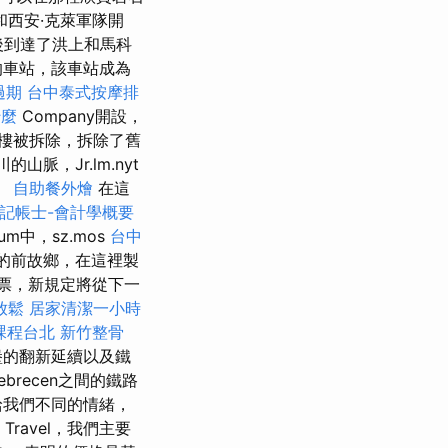
西安·克萊軍隊開
後到達了洪上和馬科
的車站，該車站成為
過期
台中泰式按摩排
什麼
Company開設，
樓被拆除，拆除了舊
脈，Jr.lm.nyt
。
自助餐外燴
在這
記帳士-會計學概要
um中，sz.mos
台中
zia的前故鄉，在這裡製
議會投票，新規定將從下一
放鬆
居家清潔一小時
課程台北
新竹整骨
堡的翻新延續以及鐵
ebrecen之間的鐵路
給我們不同的情緒，
ravel，我們主要