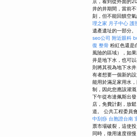
京，看到從外面的2
井的井期間，當前不需
刻，但不能回饋空氣
理之家 月子中心
護
遺產遺址的一部分
seo公司
附近眼科
b
復 整骨
粉紅色還是
風險的區域），如果
井是地下水，也可
則將其視為地下水井
有者想要一個新的設施
能用於滿足家用水，
制，因此您應該灌
下午從布達佩斯出
店，免費計劃，放
道。 公共工程委員
中刮痧
台胞證台南
票市場破裂，這使
同時，徵用速度很慢