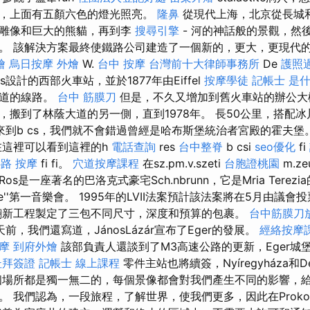
，上面有五顏六色的燈光照亮。
隆鼻
從現代上海，北京從長城和
的雕像和巨大的熊貓，再到李
搜尋引擎
- 河的神話般的景觀，然
。 該解決方案最終使鐵路公司建造了一個新的，更大，更現代
燴
烏日按摩
外燴
W.
台中 按摩
台灣前十大律師事務所
De
護照
res設計的西部火車站，並於1877年由Eiffel
按摩學徒
記帳士 是
大道的線路。
台中 筋膜刀
但是，不久又增加到舊火車站的辦公大
搬到了林蔭大道的另一側，直到1978年。 長50公里，搭配冰川的山
果我們來到b cs，我們就不會錯過曾經是哈布斯堡統治者宮殿的霍夫堡
olna在這裡可以看到這裡的h
電話查詢
res
台中整脊
b csi
seo優化
fi
路 按摩
fi fi。
穴道按摩課程
在sz.pm.v.szeti
台胞證桃園
m.ze
.Ros是一座著名的巴洛克式豪宅Sch.nbrunn，它是Mria Tere
eette''第一音樂會。 1995年的LVII法案預計該法案將在5月由
翻新工程製定了三包不同尺寸，深度和預算的包裹。
台中筋膜刀
前，我們還寫道，JánosLázár宣布了Eger的發展。
經絡按摩
摩
到府外燴
該部負責人還談到了M3高速公路的更新，Eger城
杜拜簽證
記帳士 線上課程
零件主站也將續簽，Nyíregyháza和D
個場所都是獨一無二的，每個景像都會對我們產生不同的影響，
 我們認為，一段旅程，了解世界，使我們更多，因此在Proko T