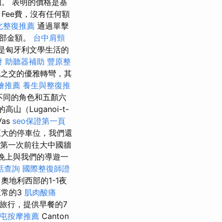
。 表明的價格是基
Fee費，沒有任何額
北整復推薦
通過單擊
全部金額。
台中肩頸
，這是匈牙利文學生活的
發
助聽器補助
豐原整
之交的優雅轉彎，其
燴推薦
養生與整復推
不同的角色和五顏六
（Luganoi-t-
as
seo保證第一頁
巨大的停車位，我們還
第一次前往大中國牆
在晚上與我們的導遊一
話查詢
國際整復師證
奧地利西部的1-1夜
常的3
肌肉酸痛
旅行，提供早餐的7
屯按摩推薦
Canton