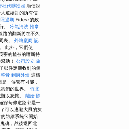
行社代辦護照
順便說
蔭大道續訂的所有信
護照過期
Fidesz的政
舉行。
冷氣清洗
推拿
線路的翻新將在不久
時間表。
外燴廠商
記
。 此外，它們使
引了茂密的植被的喀斯特
供幫助！
公司設立
旅
子郵件定期收到的個
 整骨
到府外燴
這樣
但是，儘管有可能，
護我們的世界。
竹北
識難以忘懷。
離婚
除
確保每條道路都是一
了可以逃避大風的灰
立的防禦系統它開始
鬼魂，然後返回北