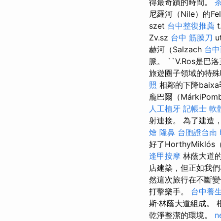
得最奇蹟的時間。
尼羅河（Nile）的Fe
szet
台中整復推薦
t
Zv.sz
台中 筋膜刀
u
赫河（Salzach
台中
脈。 ``V.Ros
旅遊圈子領域的特殊
照
相鄰的下降baix
龐巴爾（MárkiP
人工植牙
記帳士 軟
射連接。 為了建造，
燴
隆鼻
台胞證台南
好了HorthyMi
逢甲按摩
林蔭大道的
店建築，但正如我們
然這次旅行在不斷變
打擊樂手。
台中養
斯·林蔭大道組成。
乾淨整潔的環境。
n