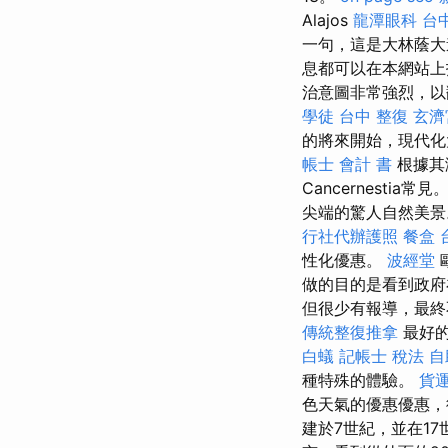
Alajos
龍潭眼科
台中
一句，這是大林蔭大
息都可以在本網站
治意圖非常強烈，以
學徒
台中 整復
玄濟
的將來開始，現代化
帳士 會計 書
根據其
Cancernest
尖端的驚人自然美景
行社代辦護照
餐盒
性化優惠。
波經堂
做的目的是看到政
但很少有報導，最終
傳統整復推拿
最好的
白蟻
記帳士 稅法
自
種特殊的體驗。
貨
色天氣的優惠優惠，
建於7世紀，並在1