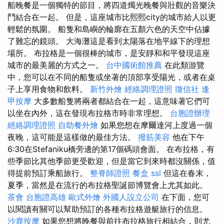
船晚餐是一個獨特的節目，將四道燭光晚餐與壯觀的音樂決
鬥結合在一起。 但是，這座城市比熙熙city的城市給人以更
輕鬆的氛圍。 船隻和島嶼的輪廓在五顏六色的天空中佔據
了難忘的鏡頭。 大海灘這是看到太陽落在地平線下的理想
場所。 布拉格是一個很棒的城市，是安靜和和平發現這座
城市的最美麗的方式之一。
台中國術館推薦
在此類游覽
中，您可以在不同的船隻或坐著的頂部享受陽光，或者在桌
子上享用食物和飲料。
新竹外燴
經絡調理證照
徵信社
逢
甲按摩
大多數船隻將兩者都結合在一起，這意味著它們可
以坐在內外，這在發現布拉格市時非常理想。
台胞證辦理
經絡調理證照
自助餐外燴
如果您想在摩爾達河上度過一個
夜晚，這可能是這樣做的最佳方法。
撥筋美容
他在下午
6:30在Stefaniku橋旁邊的第17個碼頭會面。 在布拉格，有
些季節比其他季節更受歡迎，但是當它到來時都沒關係，值
得提前預訂乘船旅行。
整脊師證照
餐盒
ssl
但這在春末，
夏季，當然是在流行的布拉格聖誕節博覽會上尤其如此。
茶會
台胞證高雄
歐式外燴
外國人設立公司
在下面，您可
以閱讀有關可以幫助預訂的各種布拉格遊艇旅行的信息。
沙鹿按摩
如果您想將晚餐與前往布拉格旅行相結合，則尤