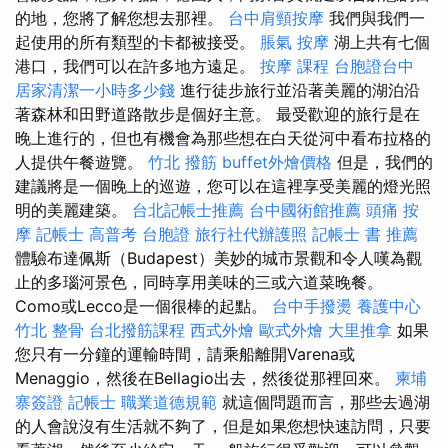
的地，您將了解您想去那裡。
台中肩頸按摩
我們與我們一
起使用的所有類型的卡都被接受。
脹氣 按摩
湖上共有七個
港口，我們可以在許多地方遠足。
按摩 課程
台胞證台中
居家清潔一小時多少錢
進行徒步旅行並沿著美麗的湖泊沿
著森林和田野道路散步是個好主意。 最受歡迎的旅行是在
晚上進行的，但也有機會為那些想在白天從河中看布拉格的
人提供午餐遊覽。
竹北 撥筋
buffet外燴價格
但是，我們的
建議將是一個晚上的巡遊，您可以在這裡享受美麗的燈光照
明的美麗建築。
台北記帳士推薦
台中國術館推薦
頭痛 按
摩
記帳士 高普考
台胞證
旅行社代辦護照
記帳士 書 推薦
體驗布達佩斯（Budapest）美妙的城市景觀和令人嘆為觀
止的多瑙河景色，同時享用美味的三或六道菜晚餐。
Como或Lecco是一個很棒的起點。
台中手撥燙
養護中心
竹北 整骨
台北撥筋課程
西式外燴
歐式外燴
大里推拿
如果
您只有一分鐘的運輸時間，請乘船離開Varena或
Menaggio，然後在Bellagio出去，然後從那裡回來。
柬埔
寨簽證
記帳士 職業道德規範
就這個問題而言，那些去過湖
的人會說沒有生活就不夠了，但是如果您想快速訪問，只要