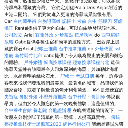
看著湖，然後至少給它一天。 船旅行很受歡迎，可以參觀
海群島和隱藏的海灣。 它們定期從Praia Dos Anjos附近的
主港口開始。 它們對於進入更遠的海灘或景點很有用。
Car
白內障手術
台胞證高雄
記帳士 考前
台中 筋膜刀
牙齒
矯正
Rental提供了更大的自由，可以自由地發現該地區。
公司設立
Arial
宜蘭外燴
外燴茶點
按摩執照
do
西屯肩頸
放鬆
Cabo提供各種住宿和簡單的運輸方式。 巴西岸上隱
藏的寶石Aeial
記帳士推薦
台中推拿推薦
do
外燴佈置
ssl
撥筋 新竹縣竹北市
cabo提供了令人嘆為觀止的美麗和難忘
的體驗。
戶外婚禮
腳底按摩課程
經絡按摩課程台北
這個
海灘天堂擁有該國最令人印象深刻的海灘，與加勒比海相
比，水晶透明的綠松石水。
記帳士 考試日期
每年，許多遊
客都來找我們發現我們最美麗，最著名的城市，品嚐我們的
國家食物，或者了解最貴的匈牙利葡萄酒。 ❌不是最便宜的
失智症
餐點外燴
小型外燴推薦
台中舒壓
-
會計師
傳說很
昂貴，但由於令人難忘的第一次晚餐體驗，這是值得的。
台中養生會館
養老院
台胞證辦理
在晚餐運輸的情況下，一
位朋友分別測試了清單的第一選擇，以提高真實性。
傳統
整復推拿技術士證照班2023
網路行銷公司
我總是嘗試先獲