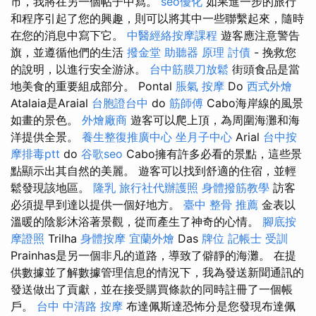
市，我將在另一個帖子中寫。
seo優化
如果進一步的旅行
和程序引起了您的興趣，則可以將其中一些聯繫起來，隨時
在您的消息中寫下它。
中醫經絡按摩課程
遊客應注意警告
旗，並遵循他們的生活
撥金堂
助聽器 原理
討債
- 挽救您
的說明，以進行安全游泳。
台中筋膜刀放鬆
街頭食品是當
地美食的重要組成部分。 Pontal
脹氣 按摩
Do
西式外燴
Atalaia是Araial
台胞證台中
do
筋師傅
Cabo海岸線的風景
如畫的景色。
外燴廠商
遊客可以爬上頂，為周圍海灘和海
洋提供全景。
養生整復推廣中心
坐月子中心
Arial
台中按
摩排毒ptt
do
谷歌seo
Cabo擁有許多必看的景點，這些景
點顯示出其自然的美麗。 遊客可以找到舒適的住宿，並輕
鬆發現該地區。
隆乳
旅行社代辦護照
身體撥筋教學
訪客
必須提早到達以提供一個好地方。
臺中 整骨 推薦
金表以
溫暖的陰影沐浴著景觀，從而產生了神奇的心情。
腳底按
摩證照
Trilha
身體按摩
宜蘭外燴
Das
牌位
記帳士 受訓
Prainhas是另一個非凡的道路，導致了僻靜的海灘。 在提
供數據並了解數據管理信息的情況下，我為發送新聞通訊的
發送做出了貢獻，並在接受購買條款的同時註冊了一個帳
戶。
台中 中清路 按摩
布達佩斯達恐怖分是您發現布達佩