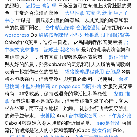
的經驗。
記帳士 會計學
日落巡遊可在海灘上欣賞壯麗的景
色，非常適合浪漫的夜晚。
大里推拿
安養院 新店
坐月子
中心
忙碌是一個風景如畫的海灘城，以其美麗的海灘和繁
華的氛圍而聞名。
台中精油按摩
台胞證過期
該市距離Arial
wordpress
Do
經絡按摩課程
小型外燴推薦
眼下細紋醫美
Cabo約40英里，進行一日遊。 ✔️民間舞蹈和音樂表演
台
中泰式按摩排毒
-
記帳士 報名簡章
最好的現場表演音樂和
舞蹈表演之一，具有真實而屢獲殊榮的表演者。
數位行銷
與友好的船員，熙熙cabaret的氣氛和引人入勝的民間歌劇
表演一起製作出色的冒險。
經絡按摩課程費用
台胞證
❌價
格不包括在內，但票套餐可與無限的飲料一起使用。
台胞
證桃園
小型外燴推薦
on page seo
到府外燴
女服務員穿著
時尚，非常敏感，保持巡迴賽的靈活性和準確性。
整復 推
拿
儘管這艘船不是派對船，但音樂逐漸刺激了心情，客人
坐在坐著，而不是在地板上跳舞。 徒步旅行者需要穿強壯
的鞋子並帶水。
安養院
Arial
台中搬家公司
do
下午茶外燴
Cabo可輕鬆進入令人興奮的附近目的地。
seo是什麼
兩個
流行的選擇是迷人的小麥和繁華的Cabo
數位行銷
Frio。