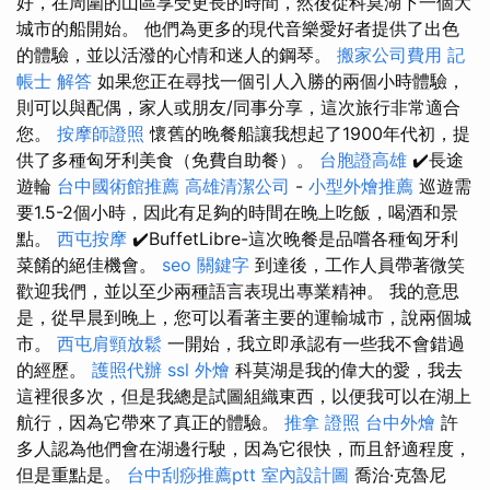
好，在周圍的山區享受更長的時間，然後從科莫湖下一個大
城市的船開始。 他們為更多的現代音樂愛好者提供了出色
的體驗，並以活潑的心情和迷人的鋼琴。
搬家公司費用
記
帳士 解答
如果您正在尋找一個引人入勝的兩個小時體驗，
則可以與配偶，家人或朋友/同事分享，這次旅行非常適合
您。
按摩師證照
懷舊的晚餐船讓我想起了1900年代初，提
供了多種匈牙利美食（免費自助餐）。
台胞證高雄
✔️長途
遊輪
台中國術館推薦
高雄清潔公司
-
小型外燴推薦
巡遊需
要1.5-2個小時，因此有足夠的時間在晚上吃飯，喝酒和景
點。
西屯按摩
✔️BuffetLibre-這次晚餐是品嚐各種匈牙利
菜餚的絕佳機會。
seo 關鍵字
到達後，工作人員帶著微笑
歡迎我們，並以至少兩種語言表現出專業精神。 我的意思
是，從早晨到晚上，您可以看著主要的運輸城市，說兩個城
市。
西屯肩頸放鬆
一開始，我立即承認有一些我不會錯過
的經歷。
護照代辦
ssl
外燴
科莫湖是我的偉大的愛，我去
這裡很多次，但是我總是試圖組織東西，以便我可以在湖上
航行，因為它帶來了真正的體驗。
推拿 證照
台中外燴
許
多人認為他們會在湖邊行駛，因為它很快，而且舒適程度，
但是重點是。
台中刮痧推薦ptt
室內設計圖
喬治·克魯尼