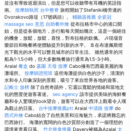
並沒有導致巡迴演出，但是您可以收聽帶有耳機的英語指
南。
按摩師執照
台中整脊
旅程開始了Stefaniki橋旁邊的
Dvorakovo路堤（17號碼頭）。
輔聽器推薦
全瓷冠
massage
seo 意思
自助餐外燴
從布拉格市中心的港口開
始，但是從各個地方，步行船每天開始幾次，這是一個絕佳
的機會，放鬆，放鬆，喜悅，對布拉格的欽佩。 🎶現場音
樂節目和晚餐將使體驗提升到新的水平。 🚢在布達佩斯燈
光下觀光的水手可以瞥見城市的日常生活。 雖然通常的河
船為1-1.5小時，但大多數晚餐旅行通常為1.5-3小時。
Araial
餐盒
do
墓園
天母 按摩
Cabo擁有巴西最美麗的海
灘場所。
按摩師證照班
這些海灘提供白色的沙子，清潔的
水和令人印象深刻的景觀，吸引了來自世界各地的遊客。
記帳士 放榜
除了自然奇蹟外，它還以寬鬆的情緒和當地文
化的態度使遊客著迷。
seo agency
該市提供美味的海鮮餐
廳和令人驚嘆的look望台，遊客可以在大西洋上觀看令人嘆
為觀止的日落。
台中按摩推薦ptt
Araial
中清路 按摩
do
西式外燴
Cabo結合了自然美景和沿海魅力，承諾將難忘的
巴西旅行。 海灘的寬闊的白色沙質部分創造了一個理想的
環境來查看日落。
竹北推拿推薦
Davery被稱為Azalal
太