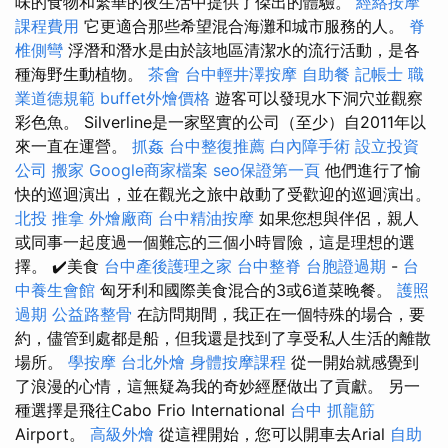
味的食物和繁華的夜生活中提供了傑出的體驗。
經絡按摩
課程費用
它更適合那些希望混合海灘和城市服務的人。
脊
椎側彎
浮潛和潛水是由於該地區清潔水的流行活動，是各
種海野生動植物。
茶會
台中輕井澤按摩
自助餐
記帳士 職
業道德規範
buffet外燴價格
遊客可以發現水下洞穴並觀察
彩色魚。 Silverline是一家堅實的公司（至少）自2011年以
來一直在運營。
抓姦
台中整復推薦
白內障手術
設立投資
公司
搬家
Google商家檔案
seo保證第一頁
他們進行了愉
快的巡迴演出，並在觀光之旅中啟動了受歡迎的巡迴演出。
北投 推拿
外燴廠商
台中精油按摩
如果您想與伴侶，親人
或同事一起度過一個難忘的三個小時冒險，這是理想的選
擇。 ✔️美食
台中產後護理之家
台中整脊
台胞證過期
-
台
中養生會館
匈牙利和國際美食混合的3或6道菜晚餐。
護照
過期
公益路整骨
在訪問期間，我正在一個特殊的場合，要
約，儘管到處都是船，但我還是找到了享受私人生活的離散
場所。
學按摩
台北外燴
身體按摩課程
從一開始就感覺到
了浪漫的心情，這無疑為我的奇妙經歷做出了貢獻。 另一
種選擇是飛往Cabo Frio International
台中 抓龍筋
Airport。
高級外燴
從這裡開始，您可以開車去Arial
自助