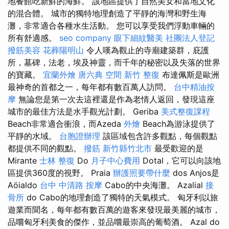
地餐館吃新鮮的海鮮。 該地區提供了自然美女和當地文化
的混合體。 城市的獨特地理創造了平靜的海灣和野生海
灘，非常適合各種水生活動。 您可以享受我們浮動車輛的
所有舒適感。
seo company
眼下細紋醫美
社團法人登記
撥筋美容
花葬陽明山
令人嘆為觀止的寺廟建築群，庇護
所，墓碑，法老，埃及神靈，而千年的秘密以及失落的世界
的寶藏。
宜蘭外燴
唐六典
空間
新竹 整復
布達佩斯是歐洲
最神奇的首都之一，每年都有數百萬人訪問。
台中精油按
摩
無論您是第一次去這裡還是作為老情人返回，發現這座
城市的最佳方法是水手觀光計劃。 Geriba
美式整復課程
Beach非常適合衝浪，而Azeda
外燴
Beach為游泳提供了
平靜的水域。
台胞證辦理
該區域包含許多觀點，每個觀點
都提供不同的觀點。
撥筋 新竹縣竹北市
最受歡迎的是
Mirante
士林 整復
Do
月子中心費用
Dotal，它可以向該地
區提供360度的視野。 Praia
辦護照要帶什麼
dos Anjos是
Aöialdo
台中 中清路 按摩
Cabo的中央海灘。 Azalial
接
骨所
do Cabo的地理創造了獨特的天氣模式。 匈牙利以旅
遊業而聞名，每年都有數百萬的遊客來發現最美麗的城市，
品嚐匈牙利美食的傑作，並品嚐最崇高的葡萄酒。 Azal do