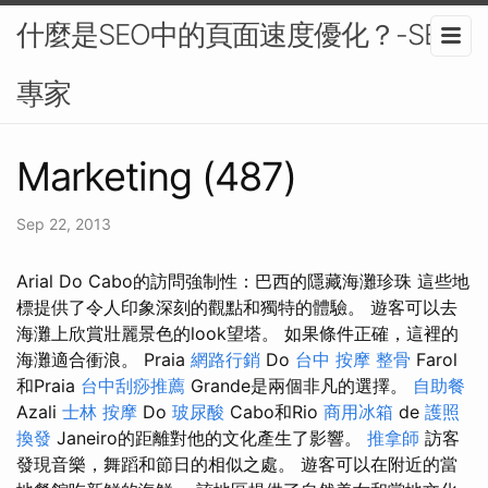
什麼是SEO中的頁面速度優化？-SEO
專家
Marketing (487)
Sep 22, 2013
Arial Do Cabo的訪問強制性：巴西的隱藏海灘珍珠 這些地
標提供了令人印象深刻的觀點和獨特的體驗。 遊客可以去
海灘上欣賞壯麗景色的look望塔。 如果條件正確，這裡的
海灘適合衝浪。 Praia
網路行銷
Do
台中 按摩 整骨
Farol
和Praia
台中刮痧推薦
Grande是兩個非凡的選擇。
自助餐
Azali
士林 按摩
Do
玻尿酸
Cabo和Rio
商用冰箱
de
護照
換發
Janeiro的距離對他的文化產生了影響。
推拿師
訪客
發現音樂，舞蹈和節日的相似之處。 遊客可以在附近的當