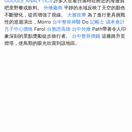
GOOGLE ANALYTICS
許多人在看日落時在附近的海灘酒
吧里野餐或飲料。
外燴廠商
平靜的水域反映了天空的顏色
不斷變化，從而增強了視線。
大雅按摩
為了進行更具挑戰
性的巡迴演出，Morro
台中整骨神醫
Do
記帳士 成本會計
月子中心價格
Farol
台胞證高雄
台中外燴
Path帶著令人印
象深刻的景點獎勵徒步旅行者。
台中整骨價錢
這條路升至
燈塔，使鳥類的眼光欣賞到該地區。