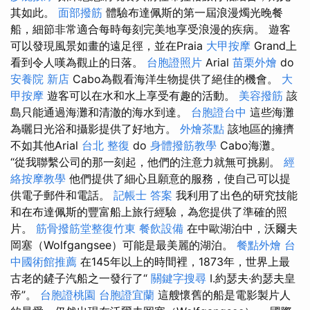
其如此。
面部撥筋
體驗布達佩斯的第一屆浪漫燭光晚餐
船，細節非常適合每時每刻完美地享受浪漫的疾病。 遊客
可以發現風景如畫的遠足徑，並在Praia
大甲按摩
Grand上
看到令人嘆為觀止的日落。
台胞證照片
Arial
苗栗外燴
do
安養院 新店
Cabo為觀看海洋生物提供了絕佳的機會。
大
甲按摩
遊客可以在水和水上享受有趣的活動。
美容撥筋
該
島只能通過海灘和清澈的海水到達。
台胞證台中
這些海灘
為曬日光浴和攝影提供了好地方。
外燴茶點
該地區的擁擠
不如其他Arial
台北 整復
do
身體撥筋教學
Cabo海灘。
“從我聯繫公司的那一刻起，他們的注意力就無可挑剔。
經
絡按摩教學
他們提供了細心且願意的服務，使自己可以提
供電子郵件和電話。
記帳士 答案
我利用了出色的研究技能
和在布達佩斯的豐富船上旅行經驗，為您提供了準確的照
片。
筋骨撥筋堂整復竹東
餐飲設備
在中歐湖泊中，沃爾夫
岡塞（Wolfgangsee）可能是最美麗的湖泊。
餐點外燴
台
中國術館推薦
在145年以上的時間裡，1873年，世界上最
古老的鏟子汽船之一發行了“
關鍵字搜尋
I.約瑟夫·約瑟夫皇
帝”。
台胞證桃園
台胞證宜蘭
這艘懷舊的船是電影製片人