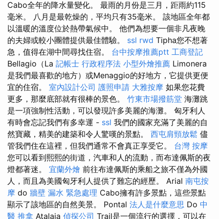
Cabo全年的降水量變化。 最雨的月份是三月，距雨約115
毫米。 八月是最乾燥的，平均只有35毫米。 該地區全年都
以溫暖的溫度位於熱帶氣候中。 他們為想要一個非凡夜晚
的夫婦或較小團體提供最佳體驗。
ssl
rwd
Tipha您不想著
急，值得在湖中間尋找住宿。
台中按摩推薦ptt
工商登記
Bellagio（La
記帳士 行政程序法
小型外燴推薦
Limonera
是我們最喜歡的地方）或Menaggio的好地方，它提供更便
宜的住宿。
室內設計公司
護照申請
大雅按摩
如果您花費
更多，那麼底部就有很棒的景色。
竹東市場撥筋堂
海灘跳
是一項強制性活動，可以發現許多美麗的海灘。 匈牙利人
有時會忘記我們有多幸運 -
ssl
我們的國家充滿了美麗的自
然寶藏，精美的建築和令人驚嘆的景點。
西屯肩頸放鬆
儘
管我們住在這裡，但我們通常不會真正享受它。
台灣 按摩
您可以看到熙熙的街道，汽車和人的流動，而布達佩斯的夜
燈都著迷。
宜蘭外燴
前往布達佩斯的乘船之旅不僅為外國​​
人，而且為美國匈牙利人提供了難忘的經歷。 Arial
南屯按
摩
do
牆壁 漏水 緊急處理
Cabo擁有許多景點，這些景點
顯示了該地區的自然美景。 Pontal
法人是什麼意思
Do
中
醫 推拿
Atalaia
偵探公司
Trail是一個流行的選擇，可以在