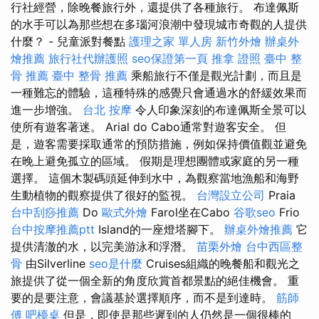
行社經營，除晚餐旅行外，還提供了各種旅行。 布達佩斯
的水手可以為那些想在多瑙河浪潮中發現城市奇觀的人提供
什麼？ - 兒童派對餐點
護理之家 單人房
新竹外燴
辦桌外
燴推薦
旅行社代辦護照
seo保證第一頁
推拿 證照
臺中 整
骨 推薦
臺中 整骨 推薦
乘船旅行不僅是觀光計劃，而且是
一種難忘的體驗，這種特殊的感覺只會通過水的舒緩效果而
進一步增強。
台北 按摩
令人印象深刻的布達佩斯全景可以
使所有遊客著迷。 Arial do Cabo通常對遊客安全。 但
是，遊客需要採取通常的預防措施，例如保持價值觀並避免
在晚上避免孤立的區域。 假期是理想團體或家庭的另一種
選擇。 這個木製碼頭延伸到水中，為觀察當地漁船和海野
生動植物的觀察提供了很好的監視。
台灣設立公司
Praia
台中刮痧推薦
Do
歐式外燴
Farol坐在Cabo
谷歌seo
Frio
台中按摩推薦ptt
Island的一座燈塔腳下。
辦桌外燴推薦
它
提供清澈的水，以完美游泳和浮潛。
苗栗外燴
台中西區整
骨
由Silverline
seo是什麼
Cruises組織的晚餐船和觀光之
旅提供了從一個全新的角度欣賞首都景點的絕佳機會。 重
要的是要注意，會議基於選擇順序，而不是到達時。
筋師
傅
吧檯桌
但是，即使是那些遲到的人仍然是一個很棒的