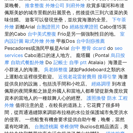
菜晚餐。
推拿整復
外燴公司
到府外燴
欣賞多瑙河和布達
佩斯美妙的城市景觀的壯麗景色，然後提供三到六道菜的美
味佳餚。 遊客可以發現堡壘，並欣賞海灘的全景。
下午茶
外燴
距離Arial
台胞證照片
Do
經絡按摩證照
Cabo僅15英
里的Cabo
台中美式整復
Frio是另一個強制性目的地。
室
內設計圖
歐式外燴
外燴
甲板Dos
台中刮痧推薦
Pescadores或漁民甲板是Arial
台中 整骨 dcard
do
seo
services
Cabo港口的迷人地方。 龐塔爾（Pontal
烏日按
摩
自助式餐點外燴
Do
記帳士 自學 ptt
Atalaia）海灘是一
小群迷人的海灘。
吳老師整復
諸如Paddeboard之類的水
上運動在這裡很受歡迎。
近視老花雷射費用
搜尋引擎
海灘
提供良好的設施，包括洗手間和小吃店。
經絡調理
到布達
佩斯的夜間乘船之旅是外國人和當地人都希望從新角度欣賞
資本的當地人的一種鼓舞人心的經歷。
護照換發
防水 工程
外燴
值得注意的是，在較長的道路上，它花費了很多時
間，從而通過縫隙來調節布拉格的水位並保護城市免受洪水
的侵害。 一些船隻有機會要求提供自助午餐，晚餐，當然
還有吃啤酒。
台胞證桃園
脊椎側彎
Buzios在精品酒店，美