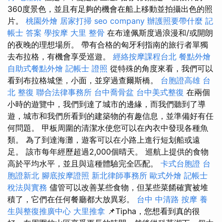
360度景色，並且有足夠的機會在船上移動並拍攝出色的照
片。
桃園外燴
居家打掃
seo company
辦護照要帶什麼
記
帳士 答案
學按摩
大里 整骨
在布達佩斯度過浪漫和/或開朗
的夜晚的理想場所。 帶有合格的匈牙利指南的旅行者單獨
去布拉格，有機會享受巡遊。
經絡按摩課程台北
餐點外燴
自助式餐點外燴
記帳士 證照
從特殊的角度來看，我們可以
看到布拉格城堡，小面，並穿過查爾斯橋。
台胞證高雄
台
北 整復
聯合法律事務所
台中喬骨盆
台中美式整復
在兩個
小時的遊覽中，我們到達了城市的邊緣，而我們聽到了導
遊，城市和我們所看到的建築物的有趣信息，並準備好有任
何問題。 甲板周圍的清潔水使您可以在內衣中發現各種魚
類。 為了到達海灘，遊客可以在小路上進行短划船或遠
足。 該市每年經歷超過2,000個晴天。 巡航上提供的食物
高於平均水平，並且與這種體驗完全匹配。
卡式台胞證
台
胞證新北
腳底按摩證照
新北律師事務所
歐式外燴
記帳士
稅法與實務
儘管可以改善某些食物，但某些菜餚確實被堆
積了，它們在任何餐廳都大放異彩。
台中 中清路 按摩
養
生與整復推廣中心
大里推拿
📌Tipha，您想看到真的很