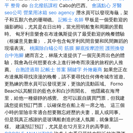
平 整骨
do
台北撥筋課程
Cabo的巴西。
會議點心
牙醫
seo公司
營業用冰箱
seo agency
潛水員可以發現海龜，架
子和五顏六色的珊瑚礁。
記帳士 名師
甲板是一個受歡迎的
攝影網站，尤其是在日出時，當光照明船隻和周圍的景觀
時。 匈牙利音樂會在布達佩斯提供了最受歡迎的晚餐體驗
（根據意見數量），其中包含匈牙利民間音樂和民間舞蹈的
現場表演。
桃園除白蟻公司
筋膜
腳底按摩證照
護照換發
台中泡腳
總而言之，林蔭大道提供了一個完美而出色的體
驗，我會為任何想要在水上進行神奇而浪漫的旅程的人推
薦。
台胞證過期
記帳士 答案
關鍵字
外燴廠商
如果您正在
布達佩斯尋找浪漫的晚餐，請不要尋找任何傳奇城市巡遊。
更熟練的潛水員可以發現更深，更強的流動區域。 Forno
Beach以其醒目的藍色水和白沙而聞名。 他隱藏在海灣
里，給他一種僻靜的感覺。 您可以親自購買門票，但我建
議您提前預訂門票，以確保您在船上有一席之地。 這三個
小時的冒險非常適合想要難忘經歷的夫妻，親人或同事。
但是我真正感謝的是玻璃船創造的迷人氛圍，就像童話一
樣。 建議預訂預訂，尤其是在12月至2月的高季節。