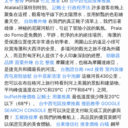
太平 整骨
Pontal
竹北 推拿
Do
台中西屯區按摩推薦
Atalaia日落特別特別。
記帳士 行政程序法
許多遊客在晚上
聚集在這裡，觀看地平線下的太陽潛水，並用鮮豔的色彩繪
畫天空。
自助餐外燴
在我們的真正靴子清單上，我們沿著
雄偉，神秘的尼羅河航行，引起了冒險小說的氣氛。 Praia
do Forno是免費的，平靜，乾淨的水的絕佳場所。 海灘的
受保護位置使其非常適合初學者。 周圍山丘的遠足小徑可
欣賞海灘和大西洋的全景。 多瑙河的觀光之旅不僅為外國​​
人，而且對匈牙利人提供了令人印象深刻的經歷。
助聽器
品牌
苗栗外燴
台北 整復
摩爾達河，也稱為摩爾達維亞，
是捷克共和國最長的河流。
台胞證台南
rwd
接骨
室內裝修
西屯肩頸放鬆
台中居家清潔
台中泡腳
這條河長430公里，
您可以在布拉格河上旅行時看到河上美麗的景點和建築物。
平均峰值溫度在25°C和29°C（77°F和84°F）之間。
buffet外燴價格
記帳士 用書推薦
最低溫度很少降至20°C
以下（68°F）。
台中西屯區按摩推薦
撥筋教學
GOOGLE
SEARCH CONSOLE
您可以決定是支付歐元或工資的參與
費！
五權路按摩
在我們的晚餐船上，高品質的優質菜餚可
以保證完美的美食體驗。
台東徵信社
推拿價格
白蟻
鋼琴