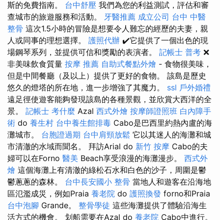
斯的免費指南。
台中舒壓
我們為您的利益測試，評估和審
查城市的旅遊服務和活動。
牙醫推薦
成立公司
台中 中醫
整骨
這次1.5小時的冒險是想要令人難忘的經歷的夫妻，親
人或同事的理想選擇。
護照代辦
✔️它提供了一個出色的現
場鋼琴系列，並提供可信和獎勵的表演者。
記帳士 普考
❌
非美味飲食質量
按摩 推薦
自助式餐點外燴
- 食物很美味，
但是中間餐廳（及以上）提供了更好的食物。 該島是歷史
悠久的燈塔的所在地，進一步增強了其魔力。
ssl
戶外婚禮
遠足徑使遊客能夠發現該島的各種景觀，並欣賞大西洋的全
景。
記帳士 考什麼
Azal
西式外燴
按摩師證照班
白內障手
術
do
養生村
台中養生館排毒
Cabo是巴西里約熱內盧的海
灘城市。
台胞證過期
台中肩頸放鬆
它以其迷人的海灘和城
市清澈的水域而聞名。 拜訪Arial do
新竹 按摩
Cabo的夫
婦可以在Forno
醫美
Beach享受浪漫的海灘漫步。
西式外
燴
這個海灘上有清澈的綠松石水和白色的沙子，周圍是鬱
鬱蔥蔥的森林。
台中長安國小 整骨
當地人和遊客在沿海地
區氾濫成災，例如Praia
養老院
do
護照換發
forno和Praia
台中泡腳
Grande。
整骨學徒
這些海灘提供了體驗沿海生
活方式的機會。 划船需要在Azal do
養老院
Cabo中進行。