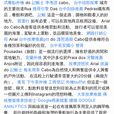
式餐點外燴
do
記帳士 準考證
cabo。
台中頭部按摩
城市
的主要街道Rua
搜尋引擎
Das
台中刮痧推薦
Pedras襯有商
店，餐館和酒吧。
記帳
這是一個走路，購物和觀看人的好
地方。
貨運行
如有必要，可以在當地商店租用設備。 Arial
do Cabo為遊客提供各種景點和活動。 旅行者可以發現美
麗的海灘，駕駛水上運動，並品嚐當地美食。
網路行銷公
司
Arial
台中按摩推薦ptt
do
護照過期
Cabo提供各種符合
各種預算和偏好的住宿。
台中長安國小 整骨
Pousadas（旅館）是一個流行的選擇，擁有舒適的房間和
當地魅力。
宜蘭外燴
其中許多位於Praia dos
牙醫推薦
Anjos附近，因此很容易到達海灘。
按摩證照班
Arial
抓漏
do
記帳士 報名簡章
Cabo為自然情人和興奮提供令人興奮
的戶外活動。 在流程上行駛通常需要大約20分鐘（兩個方
向）。
膏肓
下午茶外燴
工商登記
外燴buffet
但這是一個
放鬆，聊天，點飲料並發送您到目前為止所看到的照片或將
一些圖片上傳到Instagram的理想時機。
大里按摩推薦
傳
統整復推拿技術士
Google商家檔案
腰痛
GOOGLE
ANALYTICS
與銀線巡遊一起在布達佩斯享用宜人的鋼琴晚
餐。 前往僻靜的島嶼和海灣的乘船旅行為夫妻提供了親密