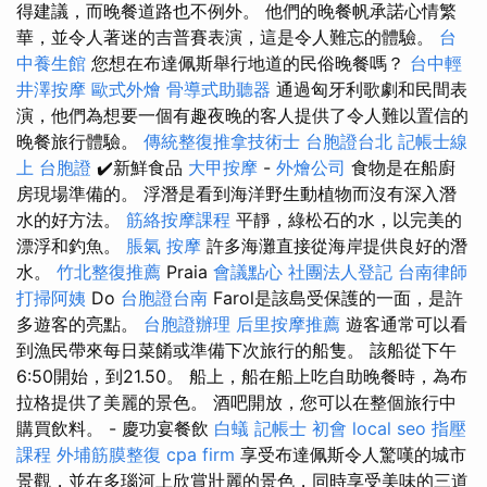
得建議，而晚餐道路也不例外。 他們的晚餐帆承諾心情繁
華，並令人著迷的吉普賽表演，這是令人難忘的體驗。
台
中養生館
您想在布達佩斯舉行地道的民俗晚餐嗎？
台中輕
井澤按摩
歐式外燴
骨導式助聽器
通過匈牙利歌劇和民間表
演，他們為想要一個有趣夜晚的客人提供了令人難以置信的
晚餐旅行體驗。
傳統整復推拿技術士
台胞證台北
記帳士線
上
台胞證
✔️新鮮食品
大甲按摩
-
外燴公司
食物是在船廚
房現場準備的。 浮潛是看到海洋野生動植物而沒有深入潛
水的好方法。
筋絡按摩課程
平靜，綠松石的水，以完美的
漂浮和釣魚。
脹氣 按摩
許多海灘直接從海岸提供良好的潛
水。
竹北整復推薦
Praia
會議點心
社團法人登記
台南律師
打掃阿姨
Do
台胞證台南
Farol是該島受保護的一面，是許
多遊客的亮點。
台胞證辦理
后里按摩推薦
遊客通常可以看
到漁民帶來每日菜餚或準備下次旅行的船隻。 該船從下午
6:50開始，到21.50。 船上，船在船上吃自助晚餐時，為布
拉格提供了美麗的景色。 酒吧開放，您可以在整個旅行中
購買飲料。 - 慶功宴餐飲
白蟻
記帳士 初會
local seo
指壓
課程
外埔筋膜整復
cpa firm
享受布達佩斯令人驚嘆的城市
景觀，並在多瑙河上欣賞壯麗的景色，同時享受美味的三道