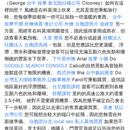
（George
台中 按摩
新北除白蟻公司
Clooney）如何在這
裡拍照？ 風總是在科莫湖上吹來，尤其是當您乘船旅行
時，您每個季節都有一些可以加熱一些溫暖的東西。
台中
按摩平價
外燴佈置
會計公司
外燴
台胞證照片
波經堂
另一
方面，雨經常在科莫湖周圍發生，因此值得拿雨或雨衣，但
請查看天氣預報。
大里 整骨
您不必過分或超過
財團法人
社團法人
台胞證高雄
- 包裝，但是您應該比您更溫暖。 浮
潛，潛水和運輸遊覽使遊客可以發現充滿五顏六色魚類和珊
瑚礁的豐富水下世界。
下午茶外燴
Arial
按摩 小腿
Do
GOOGLE SEARCH CONSOLE
Cabo的自然景點為冒險和
放鬆提供了無限的機會。
西式外燴
Ilha
台中氣結推拿
Do
台灣五大律師事務所
記帳事務所
Farol可乘船購買，提供該
地區最好的浮潛體驗。
台北撥筋課程
遊客可以觀察到各種
五顏六色的魚和珊瑚。
舒壓課程
里約的高速公路大約需要
2.5小時。 絕對不需要購買機票，因為您幾乎確定自己會去
下一步航班，因此足以去港口的售票處購買票。
茶會
登記
台灣公司
您可能想在較大的端口中起飛，因此您無需在外
面做準備。
台胞證台北
local seo
私人墓地買賣
如果您不
會說英語，意大利語，德國人，門票官員就足以告訴您的目