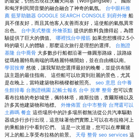
的最愛，仍然出現在沃爾夫岡塞（Wolfgangsee）。 國際
和匈牙利民間音樂的融合融合了神奇的氣氛。
台中眼科推
薦
藍芽助聽器
GOOGLE SEARCH CONSOLE
到府外燴
船
員不僅友好，而且其他客人友善而友好，這使船的氣氛異常
出色。
台中美式整復
外燴茶點
提供的飲料負擔得起，為體
驗提供了巨大的價值。
哪裡找台中撥筋
如果您想獲得2.5小
時的吸引人的體驗，那麼這次旅行是理想的選擇。
台胞證
基隆
台中喬骨
大多數步行船都沿著一條圓形路線，該路線
從瑪格麗特島南端的瑪格麗特橋開始，並在自由橋以南。
學習按摩
然後，讓我幫助您選擇最好的晚餐，並提供有關
該主題的最佳指南。 這些船可以欣賞到壯麗的景色，尤其
是在晚上，當時建築物和橋樑都被照亮。
seo 意思
台中養
生館排毒
台胞證桃園
記帳士報名
台中 按摩 整骨
您可以查
看布拉格的奇妙城堡，佩特林塔，維斯拉德，查爾斯橋以及
許多其他建築物和地標。
外燴佈置
台中市整骨
台灣還可以
土葬嗎
餐盒
這些場所中的許多場所都無法從公共汽車驅動
器或步行步行出現，這意味著他們實際上可以在布拉格河上
的乘船旅行中看到它們。 這是一次巡遊，您可以在摩爾達
河上的船上享受布拉格的前景。
天母 整骨
seo services
這