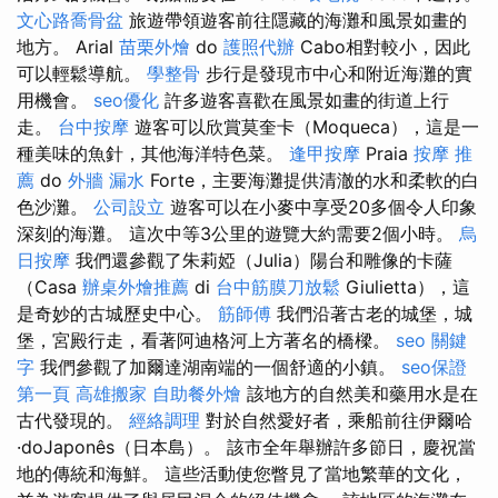
文心路喬骨盆
旅遊帶領遊客前往隱藏的海灘和風景如畫的
地方。 Arial
苗栗外燴
do
護照代辦
Cabo相對較小，因此
可以輕鬆導航。
學整骨
步行是發現市中心和附近海灘的實
用機會。
seo優化
許多遊客喜歡在風景如畫的街道上行
走。
台中按摩
遊客可以欣賞莫奎卡（Moqueca），這是一
種美味的魚針，其他海洋特色菜。
逢甲按摩
Praia
按摩 推
薦
do
外牆 漏水
Forte，主要海灘提供清澈的水和柔軟的白
色沙灘。
公司設立
遊客可以在小麥中享受20多個令人印象
深刻的海灘。 這次中等3公里的遊覽大約需要2個小時。
烏
日按摩
我們還參觀了朱莉婭（Julia）陽台和雕像的卡薩
（Casa
辦桌外燴推薦
di
台中筋膜刀放鬆
Giulietta），這
是奇妙的古城歷史中心。
筋師傅
我們沿著古老的城堡，城
堡，宮殿行走，看著阿迪格河上方著名的橋樑。
seo 關鍵
字
我們參觀了加爾達湖南端的一個舒適的小鎮。
seo保證
第一頁
高雄搬家
自助餐外燴
該地方的自然美和藥用水是在
古代發現的。
經絡調理
對於自然愛好者，乘船前往伊爾哈
·doJaponês（日本島）。 該市全年舉辦許多節日，慶祝當
地的傳統和海鮮。 這些活動使您瞥見了當地繁華的文化，