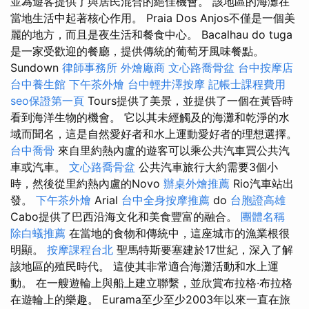
並為遊客提供了與居民混合的絕佳機會。 該地區的海灘在
當地生活中起著核心作用。 Praia Dos Anjos不僅是一個美
麗的地方，而且是夜生活和餐食中心。 Bacalhau do tuga
是一家受歡迎的餐廳，提供傳統的葡萄牙風味餐點。
Sundown
律師事務所
外燴廠商
文心路喬骨盆
台中按摩店
台中養生館
下午茶外燴
台中輕井澤按摩
記帳士課程費用
seo保證第一頁
Tours提供了美景，並提供了一個在黃昏時
看到海洋生物的機會。 它以其未經觸及的海灘和乾淨的水
域而聞名，這是自然愛好者和水上運動愛好者的理想選擇。
台中喬骨
來自里約熱內盧的遊客可以乘公共汽車買公共汽
車或汽車。
文心路喬骨盆
公共汽車旅行大約需要3個小
時，然後從里約熱內盧的Novo
辦桌外燴推薦
Rio汽車站出
發。
下午茶外燴
Arial
台中全身按摩推薦
do
台胞證高雄
Cabo提供了巴西沿海文化和美食豐富的融合。
團體名稱
除白蟻推薦
在當地的食物和傳統中，這座城市的漁業根很
明顯。
按摩課程台北
聖馬特斯要塞建於17世紀，深入了解
該地區的殖民時代。 這使其非常適合海灘活動和水上運
動。 在一艘遊輪上與船上建立聯繫，並欣賞布拉格·布拉格
在遊輪上的樂趣。 Eurama至少至少2003年以來一直在旅