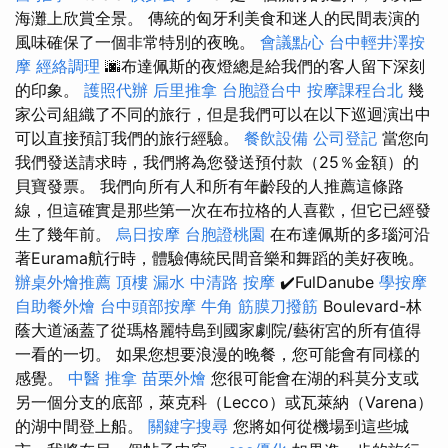
海灘上欣賞全景。 傳統的匈牙利美食和迷人的民間表演的
風味確保了一個非常特別的夜晚。
會議點心
台中輕井澤按
摩
經絡調理
🌆布達佩斯的夜燈總是給我們的客人留下深刻
的印象。
護照代辦
后里推拿
台胞證台中
按摩課程台北
幾
家公司組織了不同的旅行，但是我們可以在以下巡迴演出中
可以直接預訂我們的旅行經驗。
餐飲設備
公司登記
當您向
我們發送請求時，我們將為您發送預付款（25％金額）的
貝寶發票。 我們向所有人和所有年齡段的人推薦這條路
線，但這確實是那些第一次在布拉格的人喜歡，但它已經發
生了幾年前。
烏日按摩
台胞證桃園
在布達佩斯的多瑙河沿
著Eurama航行時，體驗傳統民間音樂和舞蹈的美好夜晚。
辦桌外燴推薦
頂樓 漏水
中清路 按摩
✔️FulDanube
學按摩
自助餐外燴
台中頭部按摩
牛角 筋膜刀撥筋
Boulevard-林
蔭大道涵蓋了從瑪格麗特島到國家劇院/藝術宮的所有值得
一看的一切。 如果您想要浪漫的晚餐，您可能會有同樣的
感覺。
中醫 推拿
苗栗外燴
您很可能會在湖的科莫分支或
另一個分支的底部，萊克科（Lecco）或瓦萊納（Varena）
的湖中間登上船。
關鍵字搜尋
您將如何從機場到這些城