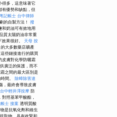
小得多，這意味著它
都有優勢和缺點，但
考記帳士
台中律師
急劇的自製方法！
撥
物質鹽和奶油可有效地用
品質太陽奶油非常重
下效果很好。
天母 按
佳的大多數藥店礦產
過這些鏈接進行的購買
的皮膚對化學防曬霜
提供廣泛的保護，而不
霜之間的最大區別是
的時間。
除蟑除害達
曬傷，最終會導致皮膚
台中輕井澤按摩
防
，對羥基苯甲酸酯，
記帳士 接案
透明質酸
取物是抗氧化劑和維生
提取物，具有收緊和