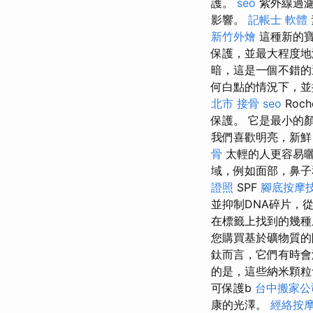
護。
seo
紫外線過濾器和
影響。
記帳士 軟體
新竹外燴
這種新的寶
保護，並最大程度地
暗，這是一個不錯
何白點的情況下，並
北市
接骨
seo
Roc
保護。 它是最小的
我們喜歡明亮，新鮮
骨
太輕的人更容易曬
域，例如面部，鼻
證照
SPF
腳底按摩
並抑制DNA碎片，
在標籤上找到的幾種
您購買基於礦物質的
鈦而言，它們有時會
的是，這些納米顆粒
可保護b
台中搬家公
康的光澤。
經絡按