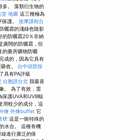
多。 藻類衍生物的
筋堂 地圖
這三種極為
PF保護。
按摩課程台
防曬霜的淺綠色陰影
的防曬霜20％非納
是廣闊的防曬霜，但
佳的藥房礦物防曬
完成的，因為它具有
速吸收。
台中頭部按
了具有PA評級
記
台胞證台北
我最喜
象。 為了有效，需
保護UVA和UVB輻
常使用較少的成分，這
外燴
外燴buffet
它
查榜
這是一個特殊的
的水合。 這種有機
射線進行廣泛的保