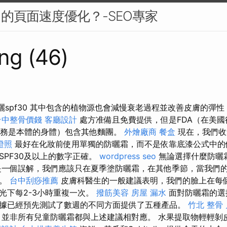
中的頁面速度優化？-SEO專家
ng (46)
礦物防曬spf30 其中包含的植物源也會減慢衰老過程並改善皮膚的彈
台中整骨價錢
客廳設計
處方准備且免費提供，但是FDA（在美國
任務是本體的身體）包含其他麵團。
外燴廠商
餐盒
現在，我們收
證照
最好在化妝前使用單獨的防曬霜，而不是依靠底漆公式中
SPF30及以上的數字正確。
wordpress seo
無論選擇什麼防曬
是一個誤解，我們應該只在夏季塗防曬霜，在其他季節，當我們
要。
台中刮痧推薦
皮膚科醫生的一般建議表明，我們的臉上在每
光下每2-3小時重複一次。
撥筋美容
房屋 漏水
面對防曬霜的選
據已經預先測試了數週的不同方面提供了五種產品。
竹北 整骨
並非所有兒童防曬霜都與上述建議相對應。 水果提取物輕輕剝