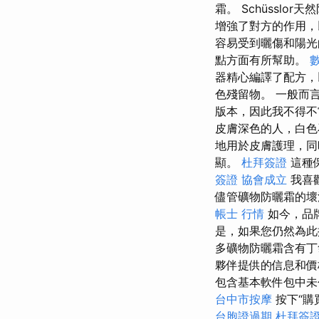
霜。 Schüssl
增強了對方的作用
容易受到曬傷和陽
點方面有所幫助。
器精心編譯了配方，
色殘留物。 一般而
版本，因此我不得不
皮膚深色的人，白色
地用於皮膚護理，
顯。
杜拜簽證
這種
簽證
協會成立
我喜
儘管礦物防曬霜的壞
帳士 行情
如今，品
是，如果您仍然為此
多礦物防曬霜含有丁
夥伴提供的信息和價
包含基本軟件包中
台中市按摩
按下“購
台胞證過期
杜拜簽