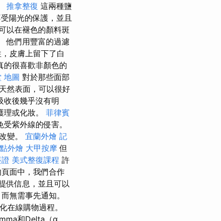
。
推拿整復
這兩種鹽
受陽光的保護，並且
可以在褪色的顏料斑
 他們用豐富的過濾
性，皮膚上留下了白
真的很喜歡非顏色的
 地圖
對於那些面部
/天然表面，可以很好
吸收後幾乎沒有明
護理或化妝。
菲律賓
免受紫外線的侵害。
會改變。
宜蘭外燴
記
點外燴
大甲按摩
但
簽證
美式整復課程
許
的頁面中，我們合作
提供信息，並且可以
，而無需事先通知。
簡化在線購物過程。
ma和Delta（α，