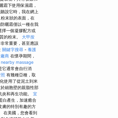
曬霜下使用保濕霜，
聽說它時，我在網上
像粉末狀的表面，在
防曬霜僅以一種在我
選擇一個凝膠配方或
物質的粉末。
大甲按
用非常重要，甚至應該
量
關鍵字搜尋
-
養護
燴廠商
在懷孕期間，
。
nearby massage
是它通常會自行消
證照
有幾種亞種，取
文化使用了從泥土到米
在於細胞壁的親脂性部
抗炎和再生功能。
宜
原蛋白產生，加速癒合
皮膚的特別有趣的方
 在美國，您會看到