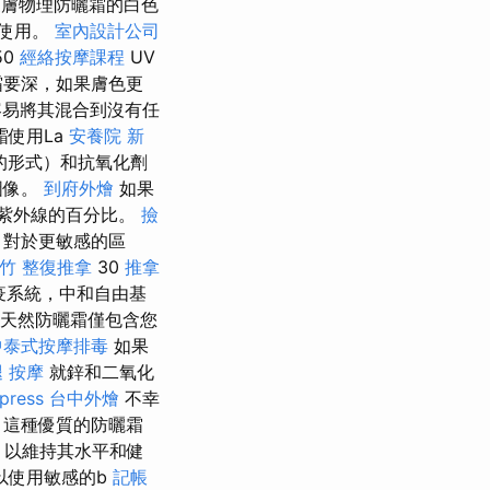
對皮膚物理防曬霜的白色
膚使用。
室內設計公司
50
經絡按摩課程
UV
霜要深，如果膚色更
易將其混合到沒有任
霜使用La
安養院 新
鈦的形式）和抗氧化劑
圖像。
到府外燴
如果
的紫外線的百分比。
撿
對於更敏感的區
竹 整復推拿
30
推拿
疫系統，中和自由基
天然防曬霜僅包含您
中泰式按摩排毒
如果
 按摩
就鋅和二氧化
press
台中外燴
不幸
 這種優質的防曬霜
，以維持其水平和健
以使用敏感的b
記帳