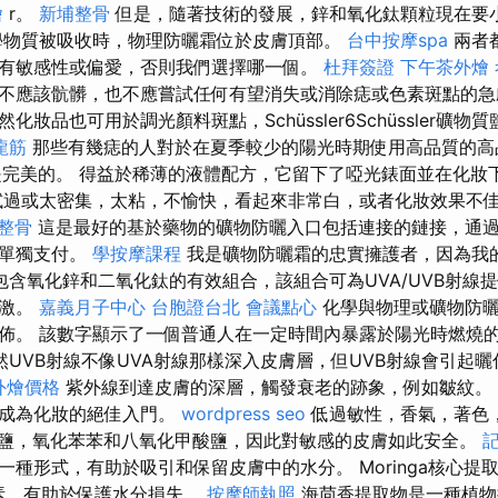
燴
r。
新埔整骨
但是，隨著技術的發展，鋅和氧化鈦顆粒現在要
學物質被吸收時，物理防曬霜位於皮膚頂部。
台中按摩spa
兩者
有敏感性或偏愛，否則我們選擇哪一個。
杜拜簽證
下午茶外燴
不應該骯髒，也不應嘗試任何有望消失或消除痣或色素斑點的
然化妝品也可用於調光顏料斑點，Schüssler6Schüssler礦
龍筋
那些有幾痣的人對於在夏季較少的陽光時期使用高品質的高
是完美的。 得益於稀薄的液體配方，它留下了啞光錶面並在化妝
過或太密集，太粘，不愉快，看起來非常白，或者化妝效果不
 整骨
這是最好的基於藥物的礦物防曬入口包括連接的鏈接，通
必單獨支付。
學按摩課程
我是礦物防曬霜的忠實擁護者，因為我
包含氧化鋅和二氧化鈦的有效組合，該組合可為UVA/UVB射線
刺激。
嘉義月子中心
台胞證台北
會議點心
化學與物理或礦物防曬
佈。 該數字顯示了一個普通人在一定時間內暴露於陽光時燃燒
然UVB射線不像UVA射線那樣深入皮膚層，但UVB射線會引起
t外燴價格
紫外線到達皮膚的深層，觸發衰老的跡象，例如皺紋。
其成為化妝的絕佳入門。
wordpress seo
低過敏性，香氣，著色
甲酸鹽，氧化苯苯和八氧化甲酸鹽，因此對敏感的皮膚如此安全。
一種形式，有助於吸引和保留皮膚中的水分。 Moringa核心提
生素，有助於保護水分損失。
按摩師執照
海茴香提取物是一種植物