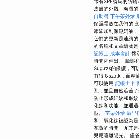
帶有SPF號碼的防曬
皮膚的外觀，晦澀的
自助餐
下午茶外燴
保濕霜放在我們的臉
霜添加到保濕奶油，
它們的更新是連續的
的名稱和文章編號
記帳士 成本會計
懷
時間內伸出。 臉部和身
Sug.rzs的保護，
有很多sz.r.k，
可以使用
記帳士 推
孔，並且自然遮蓋了
防止形成細紋和皺
化鈦和功能，並通過
型。
苗栗外燴
后里
和二氧化鈦被認為
花費的時間，尤其是
兒應遠離陽光。 儘