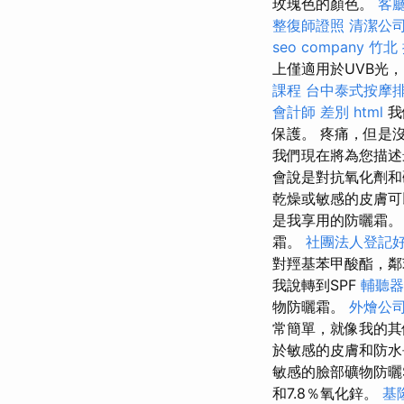
玫瑰色的顏色。
客
整復師證照
清潔公
seo company
竹北
上僅適用於UVB光
課程
台中泰式按摩
會計師 差別
html
我
保護。 疼痛，但是
我們現在將為您描述
會說是對抗氧化劑和
乾燥或敏感的皮膚
是我享用的防曬霜
霜。
社團法人登記
對羥基苯甲酸酯，鄰
我說轉到SPF
輔聽器
物防曬霜。
外燴公
常簡單，就像我的其
於敏感的皮膚和防水
敏感的臉部礦物防曬
和7.8％氧化鋅。
基