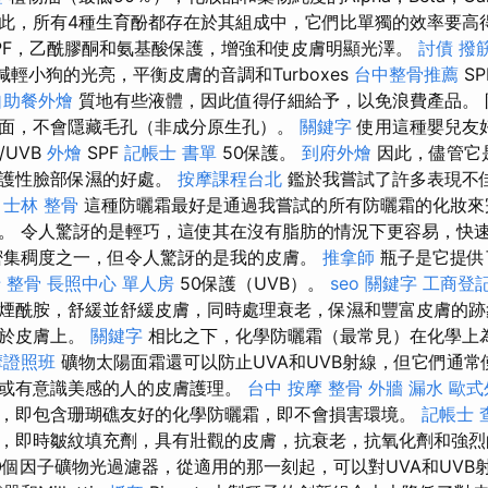
此，所有4種生育酚都存在於其組成中，它們比單獨的效率要高得
PF，乙酰膠酮和氨基酸保護，增強和使皮膚明顯光澤。
討債
撥
輕小狗的光亮，平衡皮膚的音調和Turboxes
台中整骨推薦
S
自助餐外燴
質地有些液體，因此值得仔細給予，以免浪費產品。 
面，不會隱藏毛孔（非成分原生孔）。
關鍵字
使用這種嬰兒友好
/UVB
外燴
SPF
記帳士 書單
50保護。
到府外燴
因此，儘管它
保護性臉部保濕的好處。
按摩課程台北
鑑於我嘗試了許多表現不
。
士林 整骨
這種防曬霜最好是通過我嘗試的所有防曬霜的化妝來
。 令人驚訝的是輕巧，這使其在沒有脂肪的情況下更容易，快
密集稠度之一，但令人驚訝的是我的皮膚。
推拿師
瓶子是它提供
 整骨
長照中心 單人房
50保護（UVB）。
seo 關鍵字
工商登
煙酰胺，舒緩並舒緩皮膚，同時處理衰老，保濕和豐富皮膚的跡
用於皮膚上。
關鍵字
相比之下，化學防曬霜（最常見）在化學上為
摩證照班
礦物太陽面霜還可以防止UVA和UVB射線，但它們通
或有意識美感的人的皮膚護理。
台中 按摩 整骨
外牆 漏水
歐式
，即包含珊瑚礁友好的化學防曬霜，即不會損害環境。
記帳士 
，即時皺紋填充劑，具有壯觀的皮膚，抗衰老，抗氧化劑和強烈
0個因子礦物光過濾器，從適用的那一刻起，可以對UVA和UVB