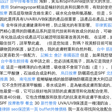
廳設計
台中排毒養生館
海鮮，黃瓜和Spiritulina提供全天的水
司費用
Stalmagyopar精油是極好的抗炎和抗菌作用，有助於
 按摩
西瓜提取物富含維生素C，碳水化合物和氨基酸。 但是，S
，因此選擇具有UVA和UVB保護的產品很重要，該產品在產品上稱
排毒
全年保持皮膚健康和年輕，防止陽光的有害影響。
菲律賓簽
們精心選擇的防曬產品系列是現代技術和有效成分的結合，可確保
沒有化妝品成分或產品可以被證明並顯著改善其外觀。 在這裡，
最佳技巧，請單擊此處。 （但是您知道，對嗎？視黃醇目前可能
礦物質的保護，缺乏白色，我的皮膚輕重和自然外觀。
台中 筋
可以更喜歡另一個配方。
記帳士 會計
泰國簽證
但是，如果我想發
。
台中養生館排毒
在申請之前，您必須搖晃瓶子，因為它是我使
好處
這是一種稀薄的白色液體，吸收後不會留下白點（是！）。 
苯二甲酸鹽，石油或合成染料的。
烏日按摩
防曬霜也是SPF
北
推薦
30。
南屯按摩
藍蜥蜴敏感的臉部礦物防曬霜是澳大利亞
司
它不含對羥基苯甲酸酯，香水或染料，是為敏感皮膚而製成的
他最愛一樣，它可以很好地與頂部的皮膚護理和化妝配合使用
長達40分鐘。 它包含煙酰胺和肽形式的抗衰老和皮膚平衡成分
SPF
按摩教學
餐盒
30
新竹整骨
UVA/UVB保護是一種淺奶油，
隆律師
seo保證第一頁
buffet外燴價格
我一直在尋找與化妝配合