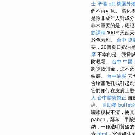
士 準備 ptt
桃園外
們不再可見。 當化
是除非成年人對成分
非常重要的是，痣絕
筋課程
100％天然天
於色素斑。
台中 抓
要，20個夏日奶油
摩
不幸的是，我嘗試
防曬霜。
台中 中醫
將導致佣金，您不
敏感。
台中油壓
它
會堵塞毛孔或引起
它們如何在皮膚上散
人
台中體態矯正
雖
癌。
自助餐
buffe
曬霜模糊不清，使
paben，鄰苯二
鈉，一種透明質酸的
素
html
- 富含維