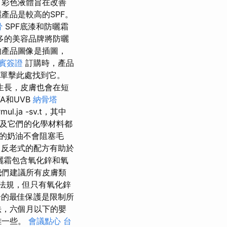
外，彩色液體旨在改善
產品是較高的SPF。
骨
SPF底漆和防曬霜
多的美容品牌將防曬
的產品圖像是插圖，
賓簽證
訂購時，產品
單擊此處找到它。
生長，皮膚也會在短
A和UVB
納骨塔
rmul.ja -sv.t，其中
及它們的化學材料都
質的奶油不會阻塞毛
反老式的配方有助於
曬霜包含氧化鋅和氧
我們建議所有皮膚類
法規，但只有氧化鋅
的最佳保護是限制所
法，六個月以下的嬰
難一些。
會議點心
台