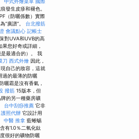
合。
中式外燴菜單
國際
使疤痕發生皮疹和褪色。
PF（防曬係數）實際
為“廣譜”。
台北撥筋
證
會議點心
記帳士
對UVA和UVB的高
如果您好奇或詳細，
是最適合的）。 我
膜刀
西式外燴
因此，
現自己的妝容，這就
用過的最薄的防曬
防曬霜是沒有香氣，
投 撥筋
15版本，但
品牌的另一種藥房礦
。
台中刮痧推薦
它非
。
護照代辦
它設計用
。
中醫 推拿
藍蜥蜴
含有1.0％二氧化鈦
度很好的礦物防曬