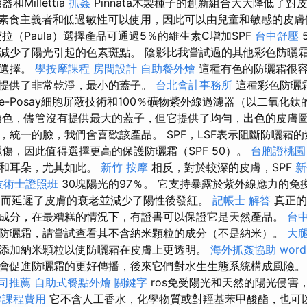
Millettia
抓姦
Pinnata木製種子的創新組合大大降低了
素食主義者和低過敏性可以使用，因此可以由兒童和敏感的皮
拉（Paula）選擇產品可通過5％的維生素C增加SPF
台中舒壓
減少了陽光引起的色素斑點。 陰影比我嘗試過的其他彩色防曬
的選擇。
學按摩課程
房間設計
自助餐外燴
這種有色的防曬霜很容
提供了非常乾淨，最小的蓋子。
台北會計事務所
這種彩色防曬
he-Posay細胞屏蔽技術和100％礦物紫外線過濾器（以二氧化
顏色，儘管沒有提供最大的蓋子，但它提供了均勻，出色的皮膚
，統一的臉，我們會喜歡該產品。 SPF，LSF表示阻斷防曬霜
傷，因此值得選擇更高的保護防曬霜（SPF 50）。
台胞證桃園
子和耳朵，尤其如此。
新竹 按摩
相反，對於較深的皮膚，SPF
新
技術士證照班
30塊陽光的97％。 它支持暴露於紫外線應力的免
從而延遲了皮膚的衰老並減少了陽性後發紅。
記帳士 解答
真正的
成分，在最糟糕的情況下，有證書可以保證它是天然產品。
台
防曬霜，請嘗試查看其不含納米顆粒的成分（不是納米）。
大腿
添加納米顆粒以使防曬霜在皮膚上更透明。
海外抓姦協助
word
會促進防曬霜的更好傳播，後來它們對水生生態系統構成風險。
司推薦
自助式餐點外燴
關鍵字
ros免受陽光和天然的陽光侵害
摩課程費用
它不含人工香水，化學物質或對羥基苯甲酸酯，也可