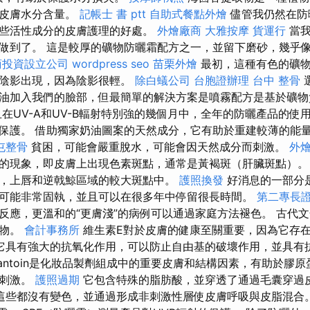
於皮膚水分含量。
記帳士 書 ptt
自助式餐點外燴
儘管我仍然在防
些活性成分的皮膚護理的好處。
外燴廠商
大雅按摩
貨運行
當我
做到了。 這是較厚的礦物防曬霜配方之一，並留下磨砂，幾乎
商投資設立公司
wordpress seo
苗栗外燴
最初，這種有色的礦物
的陰影出現，因為陰影很輕。
除白蟻公司
台胞證辦理
台中 整骨
油加入我們的臉部，但最簡單的解決方案是噴霧配方是基於礦
在UV-A和UV-B輻射特別強的幾個月中，全年的防曬產品的使
保護。 借助獨家奶油圖案的天然成分，它有助於重建較薄的能
屯整骨
貧困，可能會嚴重脫水，可能會因天然成分而刺激。
外
的現象，即皮膚上出現色素斑點，通常是黃褐斑（肝臟斑點）
，上唇和逆戟鯨區域的較大斑點中。
護照換發
好消息的一部分
可能非常固執，並且可以在很多年中停留很長時間。
第二專長
反應，更溫和的“更膚淺”的病例可以通過家庭方法褪色。 古代
食物。
會計事務所
維生素E對於皮膚的健康至關重要，因為它存
它具有強大的抗氧化作用，可以防止自由基的破壞作用，並具有
lantoin是化妝品製劑組成中的重要皮膚和結構因素，有助於膠
受刺激。
護照過期
它包含特殊的脂肪酸，並穿透了通過毛囊穿過
這些都沒有變色，並通過形成非刺激性層使皮膚呼吸與皮脂混合。