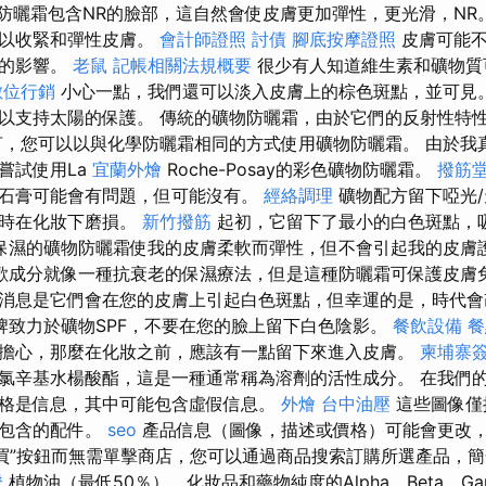
or天然防曬霜包含NR的臉部，這自然會使皮膚更加彈性，更光滑，NR
，以收緊和彈性皮膚。
會計師證照
討債
腳底按摩證照
皮膚可能不
光的影響。
老鼠
記帳相關法規概要
很少有人知道維生素和礦物質
數位行銷
小心一點，我們還可以淡入皮膚上的棕色斑點，並可見。
以支持太陽的保護。 傳統的礦物防曬霜，由於它們的反射性特
言，您可以以與化學防曬霜相同的方式使用礦物防曬霜。 由於我
嘗試使用La
宜蘭外燴
Roche-Posay的彩色礦物防曬霜。
撥筋堂
石膏可能會有問題，但可能沒有。
經絡調理
礦物配方留下啞光
同時在化妝下磨損。
新竹撥筋
起初，它留下了最小的白色斑點，
保濕的礦物防曬霜使我的皮膚柔軟而彈性，但不會引起我的皮膚
歡成分就像一種抗衰老的保濕療法，但是這種防曬霜可保護皮膚
消息是它們會在您的皮膚上引起白色斑點，但幸運的是，時代
牌致力於礦物SPF，不要在您的臉上留下白色陰影。
餐飲設備
餐
擔心，那麼在化妝之前，應該有一點留下來進入皮膚。
柬埔寨
氯辛基水楊酸酯，這是一種通常稱為溶劑的活性成分。 在我們
格是信息，其中可能包含虛假信息。
外燴
台中油壓
這些圖像僅
未包含的配件。
seo
產品信息（圖像，描述或價格）可能會更改
買”按鈕而無需單擊商店，您可以通過商品搜索訂購所選產品，
證
植物油（最低50％），化妝品和藥物純度的Alpha，Beta，Gam