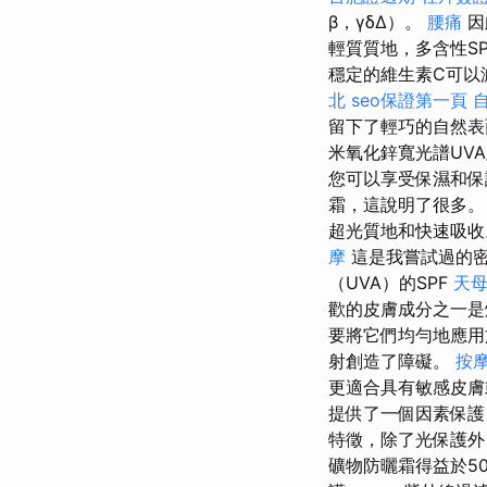
β，γδΔ）。
腰痛
因
輕質質地，多含性S
穩定的維生素C可以減
北
seo保證第一頁
留下了輕巧的自然表
米氧化鋅寬光譜UVA
您可以享受保濕和
霜，這說明了很多
超光質地和快速吸收
摩
這是我嘗試過的
（UVA）的SPF
天母
歡的皮膚成分之一是
要將它們均勻地應
射創造了障礙。
按
更適合具有敏感皮膚
提供了一個因素保護
特徵，除了光保護外
礦物防曬霜得益於5