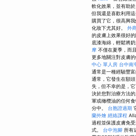
軟化效果，並有助
但我還是喜歡利用這
購買了它，很高興我
化妝下尤其好。
外
的皮膚上效果很好
底漆海綿，輕鬆將奶
摩
不僅在夏季，而且
更多地關注對皮膚的
中心 單人房
台中南
通常是一種經驗豐富
通常，它發生在額頭
失，但不幸的是，它
決於您對治療方法的
軍或橄欖油的任何
分中。
台胞證過期
蘭外燴
經絡課程
Al
過程並保護皮膚免
式。
台中泡腳
所有