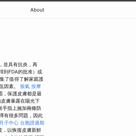
About
性，並具有抗炎，再
得到FDA的批准）或
集了值得了解家庭護
的低因素。
脹氣 按摩
霜，保護皮膚都是最
的皮膚暴露在陽光下
個手指上施加兩條防
擇有很多問題，因此
月子中心
台胞證過期
皮，以恢復皮膚新鮮