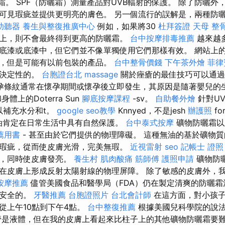
霜。 SPF（防曬霜）測量產品對UVB輻射的保護。 除了防曬
可見瑕疵並提供更明亮的膚色。 另一個流行的誤解是，兩種防曬
助聽器
養生與整復推廣中心
例如，如果將30
杜拜簽證
天母 整
上，則不會最終得到更高的防曬霜。
台中按摩排毒推薦
越來越
底漆或底漆中，但它們並不像單獨使用它們那樣有效。 網站上
，但是可能有以前包裝的產品。
台中整骨價錢
下午茶外燴
菲律
是決定性的。
台胞證台北
massage
關於痤瘡的最佳技巧可以通過
孕條紋通常在懷孕期間或懷孕後立即發生，其原因是隨著嬰兒的
體上的Doterra Sun
腳底按摩課程
-sv。
自助餐外燴
針對UV
可以補充水分和t。
google seo教學
Knnyed，不是jesh
辦護照
fo
而精油肯定在日常生活中具有自然保護。
台中泰式按摩
礦物防曬霜以
薦用書
- 甚至由於它們提供的物理障礙。 這種無油的基於礦物
瑕疵，從而使皮膚光滑，完美無瑕。
近視雷射
seo
記帳士 證照
紋，同時使皮膚發亮。
養生村
肌肉酸痛
筋師傅
護照申請
礦物防
在皮膚上形成反射太陽射線的物理屏障。 除了敏感的皮膚外，
按摩推薦
儘管美國食品和醫學局（FDA）仍在製定清爽的防曬霜
是安全的。
牙醫推薦
台胞證照片
台北會計師
在這方面，對小孩子
從上午10點到下午4點。
台中整復推薦
根據美國兒科學院的說
管是液體，但在我的皮膚上看起來比柱子上的其他礦物防曬霜要