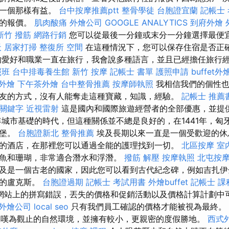
第一個那樣有益。
台中按摩推薦ptt
整骨學徒
台胞證宜蘭
記帳士 
社的報價。
肌肉酸痛
外燴公司
GOOGLE ANALYTICS
到府外燴
新竹 撥筋
網路行銷
您可以從最後一分鐘或末分一分鐘選擇最便
天
居家打掃
整復所
空間
在這種情況下，您可以保存住宿是否正
的愛好和職業一直在旅行，我會說多種語言，並且已經擔任旅行
照班
台中排毒養生館
新竹 按摩
記帳士 書單
護照申請
buffet
外燴
下午茶外燴
台中整骨推薦
按摩師執照
我相信我們的個性也
友的方式，沒有人能奪走這種寶藏，知識，經驗。
記帳士 推薦
關鍵字
近視雷射
這是國內和國際旅遊經營者的全部優惠，並提供
0年城市基礎的時代，但這種關係並不總是良好的，在1441年，匈
城堡。
台胞證新北
整骨推薦
埃及長期以來一直是一個受歡迎的休
的酒店，在那裡您可以通過全能的護理找到一切。
北區按摩
室
魚和珊瑚，非常適合潛水和浮潛。
撥筋 解壓
按摩執照
北屯按
及是一個古老的國家，因此您可以看到古代紀念碑，例如吉扎伊
谷的盧克斯。
台胞證過期
記帳士 考試用書
外燴buffet
記帳士 課
網站上的拼寫錯誤，丟失的價格和促銷活動以及價格計算計劃中
外燴公司
local seo
只有我們員工確認的價格才能被視為最終。
有令人嘆為觀止的自然環境，並擁有較小，更親密的度假勝地。
西式