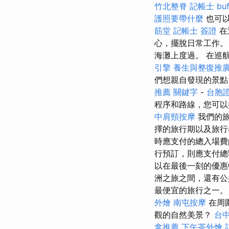
竹北整脊
記帳士
bu
護照要帶什麼
也可以
筋堂
記帳士 簽證
在
心，擺脫日常工作。
海灘上度過。 在巡
引擎
養生與整復推
們想親自發現的景
推薦
關鍵字
-
台胞
程序和路線，您可以
中肩頸按摩
我們的旅
擇的旅行期以及旅行
時應支付的總入場費
行預訂，則應支付
以在最後一刻的優惠
洲之旅之間，還有公
最便宜的旅行之一
外燴
南屯按摩
在周
觀的自然美景？
台
拿推薦
下午茶外燴