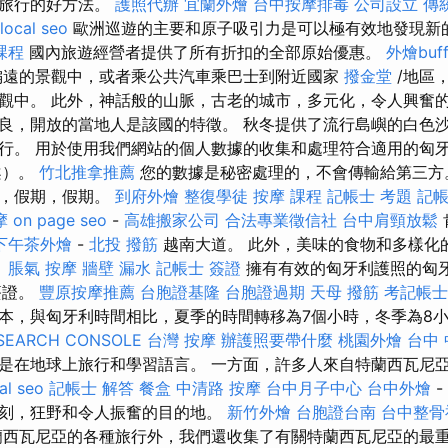
價旅行的好方法。
護照代辦
宜蘭外燴
台中按摩排毒
公司設立
傳
local seo
歐洲巡遊的主要和原子吸引力是可以極有效地發現新
課程
國內旅遊經營者提供了所有折扣的全部原始優惠。
外燴buff
偏遠的景觀中，或者乘公共汽車乘巴士到附近國家
撥金堂
/地區
觀中。 此外，神話般的山脈，古老的城市，多元化，令人興奮
良，開放的當地人是該國的特徵。 秋冬提供了流行島嶼的白色沙
行。 用於使用我們網站的個人數據的收集和處理符合適用的匈
法案）。
竹北推拿推薦
您的數據是秘密處理的，不會傳輸給第三
行，假期，假期。
到府外燴
整復學徒
按摩 課程
記帳士 考題
記帳
摩
on page seo
-
高雄搬家公司
合法專業徵信社
台中肩頸放鬆
下午茶外燴
-
北投 撥筋
越南大道。 此外，美味的食物和多樣化
目
脹氣 按摩
牆壁 漏水
記帳士 簽證
擁有有效的匈牙利護照的匈
簽證。
豐原按摩推薦
台胞證基隆
台胞證過期
天母 撥筋
考記帳士
本，與匈牙利時間相比，夏季的時間轉移為7個小時，冬季為8
SEARCH CONSOLE
台灣 按摩
辦護照要帶什麼
桃園外燴
台中 
是在地球上旅行和學習語言。 一方面，許多人來自特蘭西瓦尼
al seo
記帳士 解答
餐盒
中清路 按摩
台中月子中心
台中外燴
-
刻，狂野和令人振奮的目的地。
新竹外燴
台胞證台南
台中整骨
西瓦尼亞的各種旅行外，我們還收集了有關特蘭西瓦尼亞的最