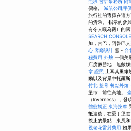
照班
會計事務所
附
價格。
滅鼠公司評
旅行社的選擇在這方面非常
的貨幣。 指示的參
有令人嘆為觀止的國
SEARCH CONSOL
加，古巴，阿魯巴人
心
客廳設計
雪 -
台
程費用
外燴
一個美
店度假勝地，無數娛
拿 證照
土耳其里維埃
動以及背景中托羅斯
竹北 整骨
餐點外燴
堡市，前往高地。
（Inverness
體態矯正
東海按摩
抵達後，在愛丁堡進
觀止的景點，東風
視老花雷射費用
如果