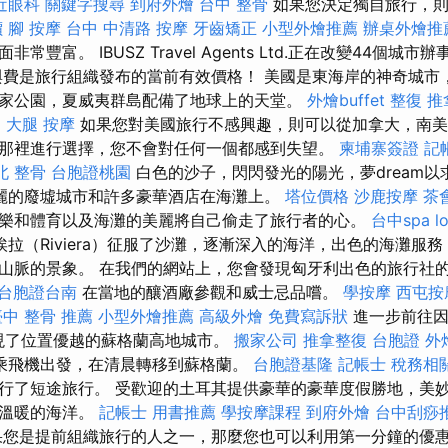
近眼科
關鍵字搜尋
到府外燴
台中 整骨
如果您決定獨自旅行，則
價
腳 按摩
台中 中清路 按摩
牙齒矯正
小型外燴推薦
辦桌外燴推
豐富。 IBUSZ Travel Agents Ltd.正在改變44個城市
與費是旅行組織發布的當前有效價格！ 美國是東海岸的神奇城市
家公園，夏威夷群島配備了地球上的天堂。
外燴buffet
整復 推
E
大腿 按摩
如果您對美國旅行不感興趣，則可以從加拿大，南美
那裡進行選擇，您不會對任何一個都感到失望。
柬埔寨簽證
記帳
北 整骨
台胞證桃園
白色的沙子，閃閃發光的陽光，夢dream
麗的廢墟城市和許多豪華酒店在海灘上。
塔位價格
沙鹿按摩
茶
樂和體育以及海灘的美麗將自己偷走了旅行者的心。
台中spa
l
拉（Riviera）征服了沙灘，逐漸深入的海洋，出色的海灘服
山脈的景象。 在我們的網站上，您會發現匈牙利出色的旅行社
台胞證台南
在當地的釀酒廠參觀和威士忌品嚐。
學按摩
西屯按
臺中 整骨 推薦
小型外燴推薦
高級外燴
免費寫訴狀
進一步前往因
），發現了位置優越的蘇格蘭高地城市。
搬家公司
推拿整復
台胞證
外
乘飛機出發，在清晨轉移到蘇格蘭。
台胞證基隆
記帳士 稅務相
行了短途旅行。 受歡迎的土耳其提供豪華的豪華度假勝地，美
和溫暖的海洋。
記帳士 用書推薦
學按摩課程
到府外燴
台中刮痧推
您是提前組織旅行的人之一，那麼您也可以利用第一分鐘的優