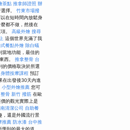
燴茶點
推拿師證照
辦
行選擇。
竹東市場撥
可以在短時間內放鬆身
什麼都不做，然後在
選項。
高級外燴
搜尋
上
這個世界充滿了我
助式餐點外燴
除白蟻
到當地功能，最佳的
的東西。
推拿整骨
台
利的價格取決於所選
身體按摩課程
預訂
果在出發後30天內進
摩
小型外燴推薦
您可
 整骨
新竹 撥筋
在歐
廉價的觀光實際上是
台南清潔公司
自助餐
趣，還是外國流行景
摩推薦
防水漆
台中推
所學到的最大的道