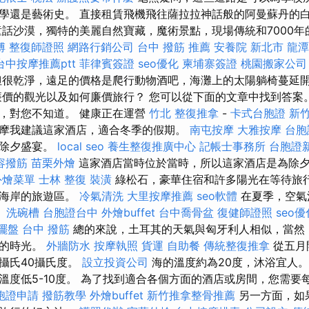
學還是藝術史。 直接租賃飛機飛往薩拉拉神話般的阿曼蘇丹的
話沙漠，獨特的美麗自然寶藏，魔術景點，現場傳統和7000
傅
整復師證照
網路行銷公司
台中 撥筋 推薦
安養院 新北市
龍潭
台中按摩推薦ptt
菲律賓簽證
seo優化
柬埔寨簽證
桃園搬家公司
很乾淨，遠足的價格是爬行動物酒吧，海灘上的太陽躺椅蔓延
廉價的觀光以及如何廉價旅行？ 您可以從下面的文章中找到答案
，對您不知道。 健康正在運營
竹北 整復推拿
-
卡式台胞證
新
摩我建議這家酒店，適合冬季的假期。
南屯按摩
大雅按摩
台胞
的除夕盛宴。
local seo
養生整復推廣中心
記帳士事務所
台胞證
容撥筋
苗栗外燴
這家酒店當時位於當時，所以這家酒店是為除
外燴菜單
士林 整復
裝潢
綠松石，豪華住宿和許多陽光在等待旅行
海海岸的旅遊區。
冷氣清洗
大里按摩推薦
seo軟體
在夏季，空氣溫
。
洗碗槽
台胞證台中
外燴buffet
台中喬骨盆
復健師證照
seo優
擺盤
台中 撥筋
總的來說，土耳其的天氣與匈牙利人相似，當然
暖的時光。
外牆防水
按摩執照
貨運
自助餐
傳統整復推拿
從五月
攝氏40攝氏度。
設立投資公司
海的溫度約為20度，沐浴宜人
溫度低5-10度。 為了找到適合各個方面的酒店或房間，您需要
胞證申請
撥筋教學
外燴buffet
新竹推拿整骨推薦
另一方面，如