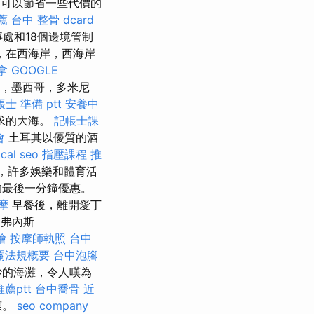
可以節省一些代價的
薦
台中 整骨 dcard
辦事處和18個邊境管制
，在西海岸，西海岸
拿
GOOGLE
，墨西哥，多米尼
士 準備 ptt
安養中
以求的大海。
記帳士課
會
土耳其以優質的酒
ocal seo
指壓課程
推
務，許多娛樂和體育活
的最後一分鐘優惠。
摩
早餐後，離開愛丁
弗內斯
燴
按摩師執照
台中
關法規概要
台中泡腳
妙的海灘，令人嘆為
薦ptt
台中喬骨
近
惠。
seo company