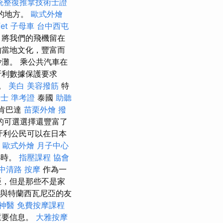
統整復推拿技術士證
的地方。
歐式外燴
et
子母車
台中西屯
，將我們的飛機留在
的當地文化，豐富而
灘。 乘公共汽車在
牙利數據保護要求
方。
美白
美容撥筋
特
士 準考證
泰國
助聽
肯巴達
苗栗外燴
撥
的可選選擇還豐富了
牙利公民可以在日本
歐式外燴
月子中心
小時。
指壓課程
協會
中清路 按摩
作為一
亞，但是那些不是家
 與特蘭西瓦尼亞的友
神醫
免費按摩課程
重要信息。
大雅按摩