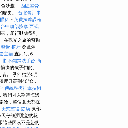
白色沙灘。
西區整骨
年的歷史。
台北會計事
眼科
-
免費按摩課程
台中頭部按摩
西式
開來，爬行動物得到
。 在觀光之旅的幫助
竹整骨
植牙
桑拿浴
證宜蘭
直到1月6
新北
不鏽鋼洗手台
商
夕愉快的孩子們的。
者。 季節始於5月
度升高到40°C，
化
傳統整復推拿技術
，我們可以期待海邊
開始，整個夏天都在
。
美式整復 筋膜
東部
每天仔細瀏覽您的報
果這些因素不是您的