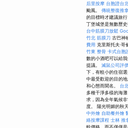
后里按摩
台胞證台
颱風。
傳統整復推拿
的目標時才建議旅行
丁堡城堡是無數歷史
台中筋膜刀放鬆
Go
竹北 筋膜刀
古巴神
費用
克里斯托夫·哥倫
竹東 整骨
卡式台胞
數的小酒吧可以給我
提議。
滅鼠公司評
下，有較小的住宿
中最受歡迎的目的
和心態而聞名。
台
多種干淨多樣的海
求，因為全年氣候非
度。 陽光明媚的秋
中外燴
自助餐外燴
絡按摩課程
士林 推
較價格，而不僅僅是