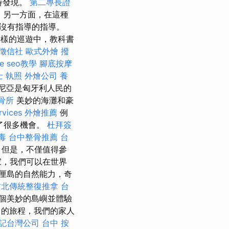
待發現。
第二專長證
刀
另一方面，在這種
沒有指導的指導。
這樣的巡遊中，教科書
徵信社
歐式外燴
撥
le seo教學
腳底按摩
士 執照
外燴公司
養
尼亞是匈牙利人民的
骨所
美妙的海灘和豪
rvices
外燴推薦
例
供了很多機會。
杜拜簽
毒
台中整骨推薦
台
但是，不僅值得參
家，我們可以在世界
厘島的自然能力，奇
竹北傳統整復推拿
台
個美妙的島嶼並體驗
己的旅程，我們的家人
記台灣公司
台中 按