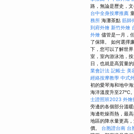
路，無論是歷史，文
台中全身按摩推薦
童
務所
海灘茶點
筋師
到府外燴
新竹外燴
外燴
儘管是一月，但
了保障。 如何選擇
下，您可以了解世界
室，室內游泳池，按
日，也就是高質量
業會計法 記帳士
美
經絡按摩教學
中式
初的愛琴海和地中
海洋溫度升至27°C
士證照班2023
外燴
旁邊的各個部分溫
海邊乾燥而熱，最高
地區的降水量更高，
價。
台胞證台南
台