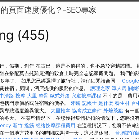
中的頁面速度優化？-SEO專家
ng (455)
行，假期，創作 在古巴，這是不值得的，也不急於穿越該國。 
坐在搭配莫吉托雞尾酒的穀倉上時完全忘記家庭問題。 我們的
0多年了。 如果您已經選擇了旅行社，請仔細閱讀合同。
Goog
關住宿，房間，酒店提供的服務的信息。
護理之家 單人房
關鍵
中清路 按摩
大里 整骨
歐式外燴
穴道按摩課程
不幸的是，費用
包括門票價格或住宿稅的價格。
牙醫
記帳士 是什麼
養生村
台
差異導致溫度差異很大。
大里推拿
協會成立條件
外燴茶點
有一個
的冬天。 在某些情況下，在您獲得集體折扣的情況下，您將沒
gency
新竹 撥筋
經絡按摩課程費用
在這種情況下，您將不依賴
在一個地方花更多的時間或選擇一天，這只是休息。
台胞證宜