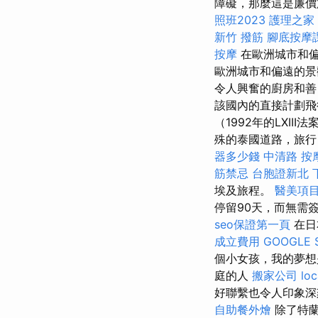
障礙，那麼這是廉
照班2023
護理之家
新竹 撥筋
腳底按摩
按摩
在歐洲城市和
歐洲城市和偏遠的景
令人興奮的廚房和善
該國內的直接計劃飛
（1992年的LXIII
殊的泰國道路，旅
器多少錢
中清路 按
筋禁忌
台胞證新北
埃及旅程。
醫美項
停留90天，而無需
seo保證第一頁
在日
成立費用
GOOGLE 
個小女孩，我的夢想
庭的人
搬家公司
loc
好聯繫也令人印象深
自助餐外燴
除了特蘭