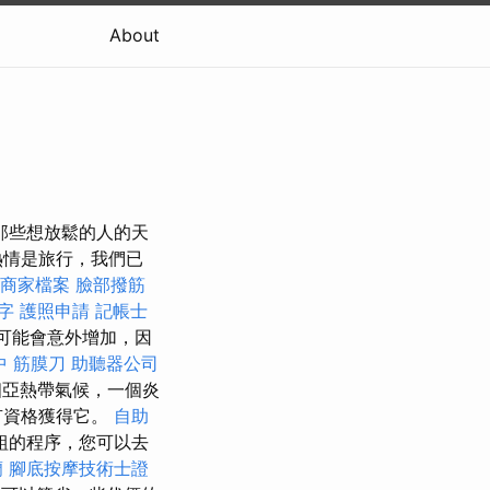
About
那些想放鬆的人的天
熱情是旅行，我們已
le商家檔案
臉部撥筋
字
護照申請
記帳士
可能會意外增加，因
中 筋膜刀
助聽器公司
亞熱帶氣候，一個炎
有資格獲得它。
自助
組的程序，您可以去
蘭
腳底按摩技術士證