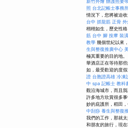
新竹外燴
辦護照要
照
台北記帳士事務
情況下，您將被迫收
台中 抓龍筋
正骨
外
栩栩如生，歷史性
筋 台中
腳 按摩
裝
教學
幾個世紀以來，
生與整復推廣中心
極其重要的目的地。 
華酒店正在等待那些
如，最受歡迎的度假
證
台胞證高雄
冷凍
中 spa
記帳士 教科
觀沿海城市，而且我
許多地方欣賞很多事
妙的庇護所，稻田
中刮痧
養生與整復
我們的工作，那就
和朋友的旅行，現