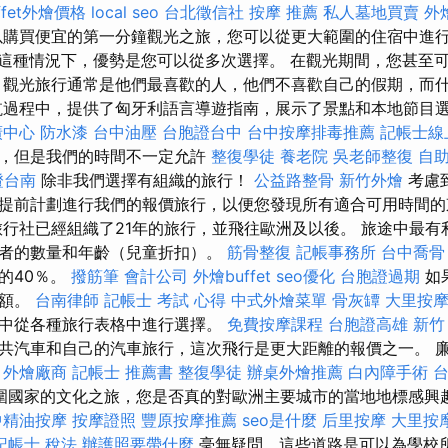
ffet外燴價格
local seo
台北徵信社
按摩 推薦
私人墓地買賣
外
購買便宜的第一分鐘觀光之旅，您可以從更大範圍的住宿中進
這種情況下，優勢是您可以從多次選擇。 在觀光期間，您甚至
 觀光旅行通常是他們最喜歡的人，他們不喜歡自己的假期，而
航過程中，提供了匈牙利語言導遊指南，展示了景點和本地節目
廣中心
防水漆
台中油壓
台胞證台中
台中按摩排毒推薦
記帳士線
點，但是我們的時間不一定允許
整復學徒
養老院
吳老師整復
自
證台南
除非我們選擇有組織的旅行！
公益路整骨
新竹外燴
考慮
提前計劃進行我們的報價旅行，以便您發現所有適合可用時間
行社已經組織了21年的旅行，並飛往歐洲及以後。 旅途中最有
者的數量和年齡（兒童折扣）。
筋骨整復
記帳事務所
台中喬骨
的40％。
撥筋筆
會計公司
外燴buffet
seo優化
台胞證過期
如
總額。
台南律師
記帳士 考試 心得
中式外燴菜單
骨灰罈
大里按
中從各種旅行表格中進行選擇。
免費按摩課程
台胞證高雄
新竹
共汽車和自己的汽車旅行，這次飛行是更大距離的報價之一。 
。
外燴廠商
記帳士 推薦書
整復學徒
辦桌外燴推薦
白內障手術
圍國家的文化之旅，您是否真的對歐洲主要城市的當地地標感興
中精油按摩
按摩證照
豐原按摩推薦
seo是什麼
后里按摩
大里按
記帳士 稅法
辦護照要帶什麼
毫無疑問，這些道路是可以為學校