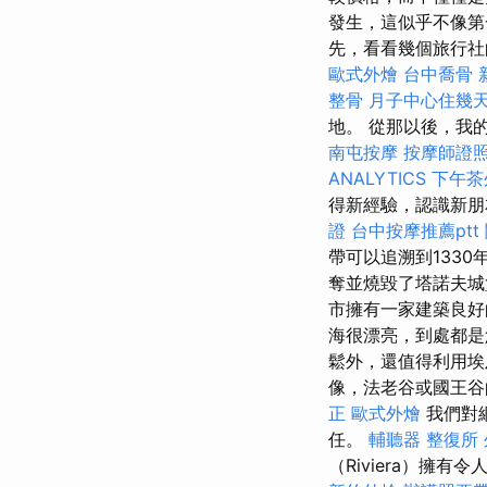
發生，這似乎不像
先，看看幾個旅行
歐式外燴
台中喬骨
整骨
月子中心住幾
地。 從那以後，我
南屯按摩
按摩師證
ANALYTICS
下午茶
得新經驗，認識新朋
證
台中按摩推薦ptt
帶可以追溯到133
奪並燒毀了塔諾夫
市擁有一家建築良好
海很漂亮，到處都是
鬆外，還值得利用埃
像，法老谷或國王
正
歐式外燴
我們對
任。
輔聽器
整復所
（Riviera）擁