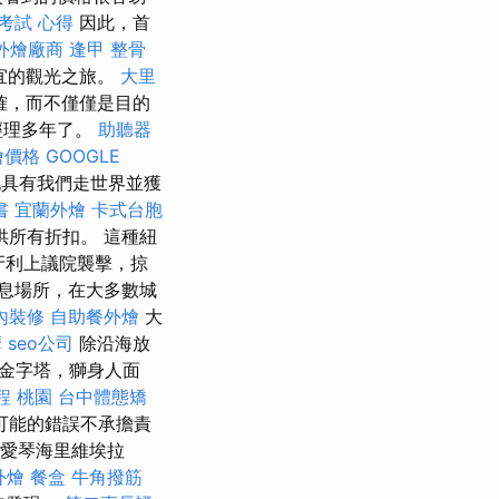
考試 心得
因此，首
外燴廠商
逢甲 整骨
宜的觀光之旅。
大里
確，而不僅僅是目的
經理多年了。
助聽器
外燴價格
GOOGLE
具有我們走世界並獲
書
宜蘭外燴
卡式台胞
所有折扣。 這種紐
牙利上議院襲擊，掠
息場所，在大多數城
內裝修
自助餐外燴
大
摩
seo公司
除沿海放
金字塔，獅身人面
程 桃園
台中體態矯
可能的錯誤不承擔責
 愛琴海里維埃拉
外燴
餐盒
牛角撥筋