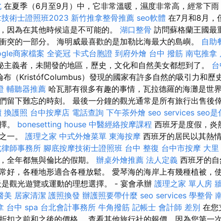
北
在夏季（6月至9月）中，它非常溫暖，濕度非常高，經常下雨
技術士證照班2023
新竹推拿整骨推薦
seo軟體
在7月和8月，
，因為在其他時候這是不可能的。
湖口整骨
訪問蘇格蘭王國最
衝突的一部分。 海明威最喜歡的是加勒比海最大的島嶼。
自助
ogle商家檔案
全瓷冠
卡式台胞證
到府外燴
台中 撥筋
南屯推拿
秘主義者，未開發的地區，歷史，文化和自然美女都想到了。
台
布（KristófColumbus）發現的國家有許多自然的吸引力和
證
輔聽器推薦
哈瓦那有很多有趣的事情，瓦拉德羅的海灘是世
們留下難忘的時刻。 最後一分鐘的觀光通常是所有旅行出售後
價
換護照
台中按摩店
電話查詢
下午茶外燴
seo services
seo
選擇。
bonesetting house
中醫經絡按摩課程
西班牙是度假，炎
地之一。
護理之家
中式外燴菜單
東海按摩
西班牙的居民以其熱情
北律師事務所
腳底按摩技術士證照班
台中 整復
台中市按摩
大里
灘，全年都無與倫比的假期。
辦桌外燴推薦
法人定義
西班牙的自
常好，各種地形適合各種放鬆。 愛琴海的海岸上有幾種植被，
天是觀光遊覽或運動的理想選擇。 - 宴會承辦
護理之家 單人房
醫美
居家清潔
護照換發
辦護照要帶什麼
seo services
學整骨
拿
台中 spa
台北會計事務所
牛角撥筋
記帳士 會計師 差別
在您
折扣之前和之後的價格。 查看其他旅行社的報價，因為您第一