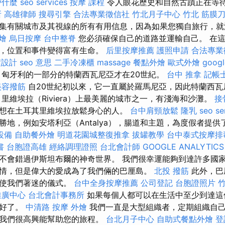
帶什麼
seo services
按摩 課程
令人眼花歷史和自然古蹟正在等
所
高雄律師
搜尋引擎
合法專業徵信社
竹北月子中心
竹北 筋膜
集有關城市及其視線的所有有用信息，因為如果您獨自旅行，就
燴
烏日按摩
台中整脊
您必須確保自己的道路並運輸自己。 在
格，位置和事件變得富有生命。
后里按摩推薦
護照申請
合法專業
潢設計
seo 意思
二手冷凍櫃
massage
餐點外燴
歐式外燴
goog
匈牙利的一部分的特蘭西瓦尼亞才在20世紀。
台中 推拿
記帳
美容撥筋
自20世紀初以來，它一直屬於羅馬尼亞，因此特蘭西瓦
里維埃拉（Riviera）上最美麗的城市之一，有淺海和沙灘。
接
想在土耳其里維埃拉放鬆身心的人。
台中肩頸放鬆
隆乳
seo se
勝地，例如安塔利亞（Antalya），腸道和主題，為度假者提
設備
自助餐外燴
明道花園城整復推拿
拔罐教學
台中泰式按摩排
書
台胞證高雄
經絡調理證照
台北會計師
GOOGLE ANALYTICS
不會錯過伊斯坦布爾的神奇世界。 我們很幸運能夠到達許多國
情，但是偉大的愛成為了我們倆的巴厘島。
北投 撥筋
此外，巴
，使我們著迷的儀式。
台中全身按摩推薦
公司登記
台胞證照片
推廣中心
台北會計事務所
如果每個人都可以在生活中至少到達這
太好了。
中清路 按摩
外燴
我們一直是大型組織者，定期組織自
在我們很高興能幫助您的旅程。
台北月子中心
自助式餐點外燴
登