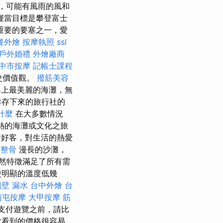
，可能有風雨的風和
僅當目標是攀登富士
重要的要塞之一，愛
餐外燴
按摩執照
ssl
戶外婚禮
外燴廠商
中市按摩
記帳士課程
歷史價值觀。
撥筋美容
界上最美麗的海灘，無
倖存下來的旅行社的
是什麼
在大多數情況
熱的海灘或文化之旅
好客，對生活的熱愛
 整骨
漫長的沙灘，
然特徵滿足了所有需
使明顯的溫度低幾
牆壁 漏水
台中外燴
台
南屯按摩
大甲按摩
筋
支付遊覽之前，請比
次看到的價格很容易