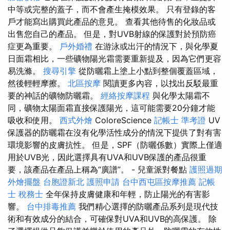
中等或完整的蓋子，而不會產生掩模效果。 只有登錄的客
戶才能寫出購買此產品的意見。 查看其他待售的化妝品或
出售您自己的產品。 但是，對UVB射線的保護對於預防癌
症更為重要。
戶外婚禮
在游泳或出汗的情況下，與化學夏
日面霜相比，一些礦物陽光霜需要重新提及，因為它們更容
易洗滌。
搜尋引擎
從防曬霜上塗上小點到整個覆蓋區域，
然後輕輕摩擦。
北區按摩
閱讀更多內容，以找出反駁最重
要的神話的礦物防曬霜。
經絡按摩課程
與化學太陽霜不
同，礦物太陽面霜直接保護陽光，這可能需要20分鐘才能
吸收和使用。
西式外燴
ColoreScience
記帳士 準考證
UV
保護器的防曬霜在沒有化學活性成分的情況下提供了對有害
環境影響的皮膚抗性。 但是，SPF（防曬係數）實際上僅適
用於UVB光，因此選擇具有UVA和UVB保護的產品很重
要，該產品在產品上稱為“廣譜”。 - 兒童派對餐點
護照過期
外燴擺盤
台胞證新北
護照申請
台中西屯區按摩推薦
記帳
士 稅務士
全年保持皮膚健康和年輕，防止陽光的有害影
響。
台中排毒推薦
我們精心選擇的防曬產品系列是現代技
術和有效成分的結合，可確保對UVA和UVB的高保護。 除