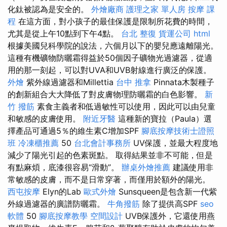
化鈦被認為是安全的。
外燴廠商
護理之家 單人房
按摩 課
程
在這方面，對小孩子的最佳保護是限制所花費的時間，
尤其是從上午10點到下午4點。
台北 整復
貨運公司
html
根據美國兒科學院的說法，六個月以下的嬰兒應遠離陽光。
這種有機礦物防曬霜得益於50個因子礦物光過濾器，從適
用的那一刻起，可以對UVA和UVB射線進行廣泛的保護。
外燴
紫外線過濾器和Millettia
台中 推拿
Pinnata木製種子
的創新組合大大降低了對皮膚物理防曬霜的白色影響。
新
竹 撥筋
素食主義者和低過敏性可以使用，因此可以由兒童
和敏感的皮膚使用。
附近牙醫
這種新的寶拉（Paula）選
擇產品可通過5％的維生素C增加SPF
腳底按摩技術士證照
班
冷凍櫃推薦
50
台北會計事務所
UV保護，並最大程度地
減少了陽光引起的色素斑點。 取得結果並非不可能，但是
有點麻煩，底漆很容易“滑動”。
辦桌外燴推薦
建議使用非
常敏感的皮膚，而不是日常穿著，而僅用於額外的陽光。
西屯按摩
Elyn的Lab
歐式外燴
Sunsqueen是包含新一代紫
外線過濾器的廣譜防曬霜。
牛角撥筋
除了提供高SPF
seo
軟體
50
腳底按摩教學
空間設計
UVB保護外，它還使用燕