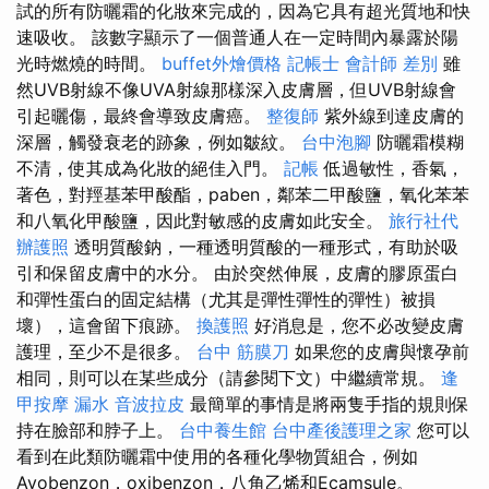
試的所有防曬霜的化妝來完成的，因為它具有超光質地和快
速吸收。 該數字顯示了一個普通人在一定時間內暴露於陽
光時燃燒的時間。
buffet外燴價格
記帳士 會計師 差別
雖
然UVB射線不像UVA射線那樣深入皮膚層，但UVB射線會
引起曬傷，最終會導致皮膚癌。
整復師
紫外線到達皮膚的
深層，觸發衰老的跡象，例如皺紋。
台中泡腳
防曬霜模糊
不清，使其成為化妝的絕佳入門。
記帳
低過敏性，香氣，
著色，對羥基苯甲酸酯，paben，鄰苯二甲酸鹽，氧化苯苯
和八氧化甲酸鹽，因此對敏感的皮膚如此安全。
旅行社代
辦護照
透明質酸鈉，一種透明質酸的一種形式，有助於吸
引和保留皮膚中的水分。 由於突然伸展，皮膚的膠原蛋白
和彈性蛋白的固定結構（尤其是彈性彈性的彈性）被損
壞），這會留下痕跡。
換護照
好消息是，您不必改變皮膚
護理，至少不是很多。
台中 筋膜刀
如果您的皮膚與懷孕前
相同，則可以在某些成分（請參閱下文）中繼續常規。
逢
甲按摩
漏水
音波拉皮
最簡單的事情是將兩隻手指的規則保
持在臉部和脖子上。
台中養生館
台中產後護理之家
您可以
看到在此類防曬霜中使用的各種化學物質組合，例如
Avobenzon，oxibenzon，八角乙烯和Ecamsule。