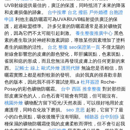
UVB射線提供最佳的，廣泛的保護，同時抵消了未來的降落
和皮膚損傷的跡象。
台中按摩
台北 撥筋
戶外婚禮
台胞證
申請
利他主義防曬霜可為UVA和UVB輻射提供廣泛的保
護，超過歐盟標準。 許多兒童的防曬霜通常是基於礦物質
的，因為它們不太可能引起刺激。
養生整復推廣中心
黑色
素的產生取決於神經和激素調節，導致某些因素增加了塗料
產生的細胞的活性。
台北 整復
seo保證第一頁
不僅太陽的
射線會影響您的皮膚的顏色變化，即肝臟斑點，色素斑點，
雀斑和痣的形成，而且您無法再發現皮膚上的任何更新的東
西。
記帳士 線上
歐式外燴
護照代辦
無論您是否相信，防
曬霜實際上都是相對較新的發明。 由於我真的很喜歡非顏
色的版本，因此我不得不嘗試使用La
杜拜簽證
Roche-
Posay的彩色礦物防曬霜。
台中 西區 推拿整復
對於那些面
部皮膚深色的人，白色石膏可能會有問題，但可能沒有。
桃園外燴
礦物配方留下啞光/天然表面，可以很好地用於皮
膚護理，同時在化妝下磨損。
seo 意思
起初，它留下了最
小的白色斑點，吸收後幾乎沒有明顯。
輔聽器
台中刮痧
這
種保濕的礦物防曬霜使我的皮膚柔軟而彈性，但不會引起我