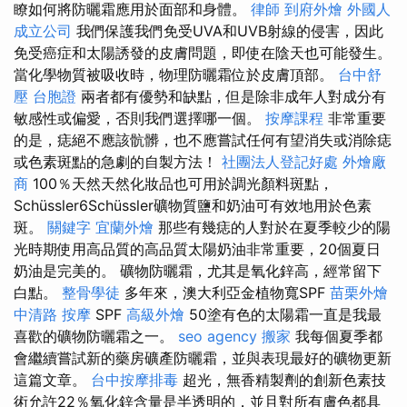
瞭如何將防曬霜應用於面部和身體。
律師
到府外燴
外國人
成立公司
我們保護我們免受UVA和UVB射線的侵害，因此
免受癌症和太陽誘發的皮膚問題，即使在陰天也可能發生。
當化學物質被吸收時，物理防曬霜位於皮膚頂部。
台中舒
壓
台胞證
兩者都有優勢和缺點，但是除非成年人對成分有
敏感性或偏愛，否則我們選擇哪一個。
按摩課程
非常重要
的是，痣絕不應該骯髒，也不應嘗試任何有望消失或消除痣
或色素斑點的急劇的自製方法！
社團法人登記好處
外燴廠
商
100％天然天然化妝品也可用於調光顏料斑點，
Schüssler6Schüssler礦物質鹽和奶油可有效地用於色素
斑。
關鍵字
宜蘭外燴
那些有幾痣的人對於在夏季較少的陽
光時期使用高品質的高品質太陽奶油非常重要，20個夏日
奶油是完美的。 礦物防曬霜，尤其是氧化鋅高，經常留下
白點。
整骨學徒
多年來，澳大利亞金植物寬SPF
苗栗外燴
中清路 按摩
SPF
高級外燴
50塗有色的太陽霜一直是我最
喜歡的礦物防曬霜之一。
seo agency
搬家
我每個夏季都
會繼續嘗試新的藥房礦產防曬霜，並與表現最好的礦物更新
這篇文章。
台中按摩排毒
超光，無香精製劑的創新色素技
術允許22％氧化鋅含量是半透明的，並且對所有膚色都具