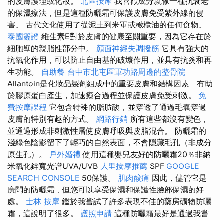
的皮膚護理或化妝。
北區按摩
我喜歡成分就像一種抗衰老
的保濕療法，但是這種防曬霜可保護皮膚免受紫外線的侵
害。 古代文化使用了從泥土到米軍或橄欖油的任何食物。
泰國簽證
維生素E對於皮膚的健康至關重要，因為它存在於
細胞壁的親脂性部分中。
顏面神經失調撥筋
它具有強大的
抗氧化作用，可以防止自由基的破壞作用，並具有抗炎和再
生功能。
自助餐
台中市北屯區軍功路周邊的整骨院
Allantoin是化妝品製劑組成中的重要皮膚和結構因素，有助
於膠原蛋白產生，加速癒合過程並保護皮膚免受刺激。
免
費按摩課程
它包含特殊的脂肪酸，並穿透了通過毛囊穿過
皮膚的特別有趣的方式。
網路行銷
所有這些都沒有變色，
並通過形成非刺激性層使皮膚呼吸與皮脂混合。 防曬霜的
淺綠色陰影留下了輕巧的自然表面，不會隱藏毛孔（非成分
原生孔）。
戶外婚禮
使用這種嬰兒友好的防曬霜20％非納
米氧化鋅寬光譜UVA/UVB
大里按摩推薦
SPF
GOOGLE
SEARCH CONSOLE
50保護。
肌肉酸痛
因此，儘管它是
廣闊的防曬霜，但您可以享受保濕和保護性臉部保濕的好
處。
士林 按摩
鑑於我嘗試了許多表現不佳的藥房礦物防曬
霜，這說明了很多。
護照申請
這種防曬霜最好是通過我嘗