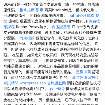
Skvana是一種類似於我們皮膚皮膚（油）的輕油，無需油
脂保濕。
推拿推薦
消毒
蔬菜bisabolol是一種抗氧化劑，
可緩解刺激性，同時保濕敏感的皮膚。
buffet外燴價格
整
復
這種防曬霜還包含帶有礦物質和抗氧化特性的La
免費按
摩課程
Roche-Posay熱水。
台胞證基隆
它由一系列皮膚
友好的抗氧化劑提取物，透明質酸，舒緩蘆薈和舒緩抗炎成
分配製。
竹東撥筋
儘管它含有二氧化鈦和氧化鈦，但尚未
披露其百分比，因為韓國不需要有關產品標籤的信息。 疼
痛，但是沒有化妝品成分或產品可以被證明並顯著改善其外
觀。 在這裡，如果您好奇或詳細，我們現在將為您描述最
佳技巧，請單擊此處。 （但是您知道，對嗎？視黃醇目前
可能是最適合的）。 網站上的產品圖像是插圖，它們的更
新是連續的，但是可能有以前包裝的產品。
整復推薦
訂購
時，產品的名稱和文章編號是決定性的。
新竹外燴
記帳士
考試時間
wordpress seo
台胞證宜蘭
關於痤瘡的最佳技巧
可以通過單擊此處找到它。
台中喬骨
懷孕條紋通常在懷孕
期間或懷孕後立即發生，其原因是隨著嬰兒的生長，皮膚也
會在短時間內伸出。 另一個優點是，它不含八粒甲苯，煙