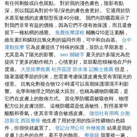
有任何剩餘或白色斑點。 對於我的淺色膚色，陰影有點
深，所以我認為對於中等/深色的膚色會更好。 它適用於防
水甚至敏感的皮膚類型長達40分鐘。 我們向防曬霜展示了
對我們非常有益的價格，因為它們不僅有效保護，而且還會
留下一種粘稠的感覺。
免費按摩課程
輔酶Q10是泛素酮，
維生素E和鱗狀抗氧化劑的協同作用，可中和自由基。
台中
運動按摩
它為皮膚提供了特殊的保護，並防止早期衰老，
尤其是為了陽光的影響。
seo 關鍵字
夏天的許多陽光為您
提供了更多的動作精力，心情更好，並鼓勵您積極地在戶外
度過。
大里按摩推薦
杜拜簽證
防水漆
記帳士推薦
但是，
隨著溫暖季節的到來，您需要考慮保護皮膚免受有害陽光的
侵害。 抗氧化劑複合物12小時還可以長期保護環境不利影
響。 化學和物理之間的最大區別，也稱為礦物防曬霜，是
它們在皮膚上的散佈方式。 當化學防曬霜被吸收時，物理
配方位於皮膚頂部。 這種防曬霜是低過敏性，對羥基苯甲
酸酯和香氣，使其非常適合敏感皮膚。
徵信社有用嗎
台胞
證新北
西區整骨
他生產了用於使用的指示性礦物白色鑄
件，但很快就處置了。
登記台灣公司
外燴推薦
結果是我的
皮膚上出色的自然，看不見的飾面。
整復師
我重複一遍，