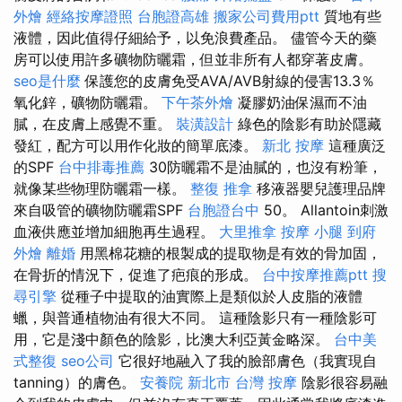
外燴
經絡按摩證照
台胞證高雄
搬家公司費用ptt
質地有些
液體，因此值得仔細給予，以免浪費產品。 儘管今天的藥
房可以使用許多礦物防曬霜，但並非所有人都穿著皮膚。
seo是什麼
保護您的皮膚免受AVA/AVB射線的侵害13.3％
氧化鋅，礦物防曬霜。
下午茶外燴
凝膠奶油保濕而不油
膩，在皮膚上感覺不重。
裝潢設計
綠色的陰影有助於隱藏
發紅，配方可以用作化妝的簡單底漆。
新北 按摩
這種廣泛
的SPF
台中排毒推薦
30防曬霜不是油膩的，也沒有粉筆，
就像某些物理防曬霜一樣。
整復 推拿
移液器嬰兒護理品牌
來自吸管的礦物防曬霜SPF
台胞證台中
50。 Allantoin刺激
血液供應並增加細胞再生過程。
大里推拿
按摩 小腿
到府
外燴
離婚
用黑棉花糖的根製成的提取物是有效的骨加固，
在骨折的情況下，促進了疤痕的形成。
台中按摩推薦ptt
搜
尋引擎
從種子中提取的油實際上是類似於人皮脂的液體
蠟，與普通植物油有很大不同。 這種陰影只有一種陰影可
用，它是淺中顏色的陰影，比澳大利亞黃金略深。
台中美
式整復
seo公司
它很好地融入了我的臉部膚色（我實現自
tanning）的膚色。
安養院 新北市
台灣 按摩
陰影很容易融