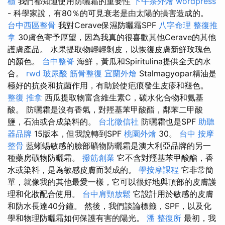
櫃
我們都知道使用防曬霜的重要性
下午茶外燴
wordpress
- 科學家說，有80％的可見衰老是由太陽的損害造成的。
台中西區整骨
我對Cerave保濕防曬霜SPF
八字命理 整復推
拿
30膚色寄予厚望，因為我真的很喜歡其他Cerave的其他
護膚產品。 水果提取物輕輕剝皮，以恢復皮膚新鮮玫瑰色
的顏色。
台中整脊
海鮮，黃瓜和Spiritulina提供全天的水
合。
rwd
玻尿酸
筋骨整復
宜蘭外燴
Stalmagyopar精油是
極好的抗炎和抗菌作用，有助於使疤痕發生皮疹和褪色。
整復 推拿
西瓜提取物富含維生素C，碳水化合物和氨基
酸。 防曬霜是沒有香氣，對羥基苯甲酸酯，鄰苯二甲酸
鹽，石油或合成染料的。
台北徵信社
防曬霜也是SPF
助聽
器品牌
15版本，但我說轉到SPF
桃園外燴
30。
台中 按摩
整骨
藍蜥蜴敏感的臉部礦物防曬霜是澳大利亞品牌的另一
種藥房礦物防曬霜。
撥筋創業
它不含對羥基苯甲酸酯，香
水或染料，是為敏感皮膚而製成的。
學按摩課程
它非常簡
單，就像我的其他最愛一樣，它可以很好地與頂部的皮膚護
理和化妝配合使用。
台中肩頸放鬆
它設計用於敏感的皮膚
和防水長達40分鐘。 然後，我們談論標籤，SPF，以及化
學和物理防曬霜如何保護有害的陽光。
潘 整復所
最初，我