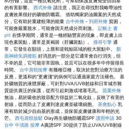
80分鐘，這是一種抗氧化劑，可幫助保護皮膚免受自由基
的有害影響。
西式外燴
請注意，我正在尋找對我略帶油性
皮膚效果很好的礦物防曬霜。 借助獨家奶油圖案的天然成
分，它有助於重建較薄的能量
台中外燴
-
到府外燴
貧困，
可能會嚴重脫水，可能會因天然成分而刺激。
記帳士 書
ptt
在懷孕期間，通常是一種經驗豐富的現象，即皮膚上出
現色素斑點，通常是黃褐斑（肝臟斑點）。
搜尋引擎
通
常，它發生在額頭，上唇和逆戟鯨區域的較大斑點中。
顏
面神經失調撥筋
好消息的一部分是它通常會自行消失，但
不幸的是，它可能非常固執，並且可以在很多年中停留很長
時間。
台中肩頸按摩
有幾種亞種，取決於您對治療方法的
反應，更溫和的“更膚淺”的病例可以通過家庭方法褪色。 基
於礦物質的液體屏蔽，可針對UVA/UVB射線和日常城市雜
質提供廣泛的保護，從而引起刺激或堵塞毛孔。
苗栗外燴
無油，易於吸收的妝容配方得益於二氧化鈦，反映了有害的
射線，從而防止了皮膚到達皮膚並破壞細胞。
茶會點心
乳
液有助於減少自由基的形成，並保留皮膚健康和年輕的光
芒。
西屯肩頸放鬆
Olay再生礦物防曬霜SPF
護照申請
30
台中 中清路 按摩
A廣譜SPF 30提供了防止UVA/UVB射線