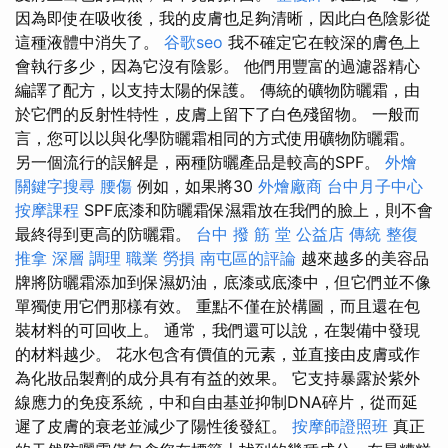
因為即使在吸收後，我的皮膚也足夠清晰，因此白色陰影從
這種液體中消失了。
谷歌seo
我不確定它在較深的膚色上
會執行多少，因為它沒有陰影。 他們用豐富的過濾器精心
編譯了配方，以支持太陽的保護。 傳統的礦物防曬霜，由
於它們的反射性特性，皮膚上留下了白色殘留物。 一般而
言，您可以以與化學防曬霜相同的方式使用礦物防曬霜。
另一個流行的誤解是，兩種防曬產品是較高的SPF。
外燴
關鍵字搜尋
腰傷
例如，如果將30
外燴廠商
台中月子中心
按摩課程
SPF底漆和防曬霜保濕霜放在我們的臉上，則不會
最終得到更高的防曬霜。
台中 撥 筋 堂 公益店 傳統 整復
推拿 深層 調理 職業 勞損 南屯區的評論
越來越多的美容品
牌將防曬霜添加到保濕奶油，底漆或底漆中，但它們並不像
單獨使用它們那樣有效。 重點不僅在於構圖，而且還在包
裝材料的可回收上。 通常，我們還可以說，在製備中發現
的材料越少。 花水包含有價值的元素，並直接由皮膚或作
為化妝品製劑的成分具有有益的效果。 它支持暴露於紫外
線應力的免疫系統，中和自由基並抑制DNA碎片，從而延
遲了皮膚的衰老並減少了陽性後發紅。
按摩師證照班
真正