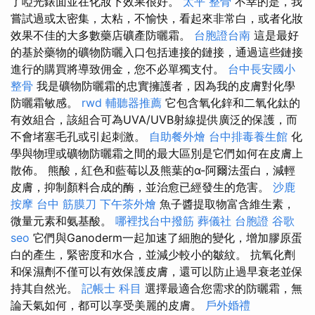
了啞光錶面並在化妝下效果很好。
太平 整骨
不幸的是，我
嘗試過或太密集，太粘，不愉快，看起來非常白，或者化妝
效果不佳的大多數藥店礦產防曬霜。
台胞證台南
這是最好
的基於藥物的礦物防曬入口包括連接的鏈接，通過這些鏈接
進行的購買將導致佣金，您不必單獨支付。
台中長安國小
整骨
我是礦物防曬霜的忠實擁護者，因為我的皮膚對化學
防曬霜敏感。
rwd
輔聽器推薦
它包含氧化鋅和二氧化鈦的
有效組合，該組合可為UVA/UVB射線提供廣泛的保護，而
不會堵塞毛孔或引起刺激。
自助餐外燴
台中排毒養生館
化
學與物理或礦物防曬霜之間的最大區別是它們如何在皮膚上
散佈。 熊酸，紅色和藍莓以及熊葉的α-阿爾法蛋白，減輕
皮膚，抑制顏料合成的酶，並治愈已經發生的危害。
沙鹿
按摩
台中 筋膜刀
下午茶外燴
魚子醬提取物富含維生素，
微量元素和氨基酸。
哪裡找台中撥筋
葬儀社
台胞證
谷歌
seo
它們與Ganoderm一起加速了細胞的變化，增加膠原蛋
白的產生，緊密度和水合，並減少較小的皺紋。 抗氧化劑
和保濕劑不僅可以有效保護皮膚，還可以防止過早衰老並保
持其自然光。
記帳士 科目
選擇最適合您需求的防曬霜，無
論天氣如何，都可以享受美麗的皮膚。
戶外婚禮