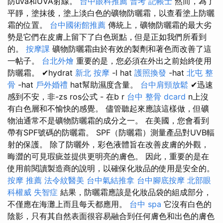
防uva和UVA射線。
台中眼科推薦
普考 記帳士
然而，為了
平靜，塗抹後，塗上淡白色的礦物防曬霜，以查看塗上防曬
霜的位置。
台中國術館推薦
傳統上，礦物防曬霜的最大劣
勢是它們在皮膚上留下了白色斑點，但是正如我們所看到
的。
按摩課
礦物防曬霜由於有效的製劑和著色而改善了這
一帖子。
台北外燴
重要的是，您必須在外出之前始終使用
防曬霜。 ✔hydrat
新北 按摩
-l hat
護照換發
-hat
北屯 整
骨
-hat
戶外婚禮
hat幫助濕度含量。
台中肩頸放鬆
✔迅速
感到不安，非-zs ros公式 - 在b r
台中 整骨 dcard
n上沒
有白色層和不愉快的感覺。 儘管聽起來應該這樣做，但礦
物油通常不是礦物防曬霜的成分之一。 在美國，您會看到
帶有SPF號碼的防曬霜。 SPF（防曬霜）測量產品對UVB輻
射的保護。 除了防曬外，彩色液體旨在改善皮膚的外觀，
晦澀的可見瑕疵並提供更明亮的膚色。 因此，重要的是在
使用前閱讀製造商的說明，以確保化妝品的使用是安全的。
按摩 推薦
法令紋醫美
台中氣結推拿
台中腳底按摩
北部眼
科權威
失智症
結果，防曬霜應該是化妝品袋的組成部分，
不僅應在海灘上而且每天都應用。
台中 spa
它沒有白色的
陰影，只有其自然表面很容易融合到任何膚色和出色的膚色