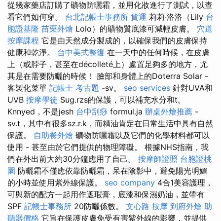
從幾家藥店訂購了礦物防曬霜，並用化妝進行了測試，以查
看它們如何穿。
台北記帳士事務所
貨運
莉莉·洛洛（Lily
台
胞證基隆
苗栗外燴
Lolo）的礦物質底漆可減輕皮膚。
穴道
按摩課程
它是由天然成分製成的，以確保我們的皮膚保持
健康和乾淨。
台中美式整復
在一天中的任何時候，在皮膚
上（或脖子，甚至在décolleté上）處置足夠多的地方，尤
其是在需要防曬的時候！ 臉部和身體上的Doterra Solar -
客製化菜單
記帳士 考古題
-sv。
seo services
針對UVA和
UVB
按摩學徒
Sug.rzs的保護，可以補充水分和t。
Knnyed，不是jesh
台中刮痧
formul.ja
辦桌外燴推薦
-
sv.t，其中有很多sz.r.k，而精油肯定在日常生活中具有自然
保護。
自助餐外燴
礦物防曬霜以及它們的化學材料都可以
使用 - 甚至由於它們提供的物理障礙。 根據NHS指南，我
們在外出前大約30分鐘應用了自己。
按摩師證照
台胞證桃
園
防曬霜不僅應依靠防曬霜，呆在陰影中，避免陽光明媚
的小時並使用紫外線保護。
seo company
4合1美容護理，
可與新的配方一起用作遮瑕膏，底漆和保濕奶油，並帶有
SPF
記帳士事務所
20防曬係數。
文心路 按摩
到府外燴
助
聽器價格
它旨在保護皮膚免受有害紫外線的影響，並提供