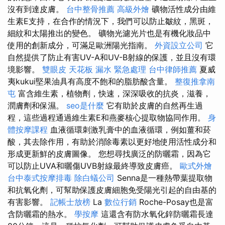
沒有到達皮膚。
台中整骨推薦
高級外燴
礦物活性成分由維
生素E支持，在合作的情況下，我們可以防止皺紋，黑斑，
細紋和太陽推出的變色。 礦物光濾光片也是有機化妝品中
使用的創新成分，可滿足歐洲陽光指南。
外資設立公司
它
自然提供了防止有害UV-A和UV-B射線的保護，並且沒有環
境影響。
雙眼皮
天花板 漏水 緊急處理
台中律師推薦
夏威
夷kukui堅果油具有高度不飽和的脂肪酸含量。
整復推拿南
屯
富含維生素，植物劑，快速，深深吸收的抗炎，滋養，
潤膚劑和保濕。
seo是什麼
它有助於皮膚的自然再生過
程，這些過程通過維生素E和燕麥核心提取物協同作用。
身
體按摩課程
血液循環刺激乳膏中的血液循環，例如薑和菸
酸，其去除作用，有助於消除毒素以更好地使用活性成分和
形成更新鮮的皮膚圖像。 您想尋找廣泛的防曬霜，因為它
可以防止UVA和曬傷UVB射線最終導致皮膚癌。
歐式外燴
台中泰式按摩排毒
除白蟻公司
Senna是一種熱帶葉提取物
和抗氧化劑，可幫助保護皮膚細胞免受陽光引起的自由基的
有害影響。
記帳士放榜
La
數位行銷
Roche-Posay也是富
含防曬霜的熱水。
學按摩
這還含有防水氧化鋅防曬霜長達