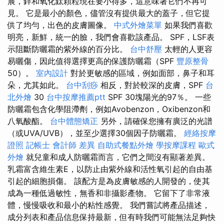
展，鋅和氧化鈦顆粒現在要小得多，這意味著它們不再可
見。 它是最小的顏色，儘管沒有提供最大的蓋子，但它提
供了均勻，出色的皮膚圖像。
中式外燴菜單
如果我們喜歡
明亮，新鮮，統一的臉，我們會喜歡該產品。 SPF，LSF表
示阻斷防曬霜的紫外線的百分比。
台中舒壓
太輕的人更容
易曬傷，因此值得選擇更高的保護防曬霜（SPF
豐原整骨
50）。
室內設計
對於更敏感的區域，例如面部，鼻子和耳
朵，尤其如此。
台中刮痧
相反，對於較深的皮膚，SPF
台
北外燴
30
台中按摩推薦ptt
SPF 30塊陽光的97％。 一些
防曬霜包含化學阻滯劑，例如Avobenzon，Oxibenzon和
八氧酸酯。
台中體態矯正
另外，請確保您擁有廣泛的光譜
（或UVA/UVB），並至少選擇30個因子防曬霜。
經絡按摩
證照
記帳士 會計師 差異
自助式餐點外燴
學按摩課程
歐式
外燴
就兒童和成人防曬霜而言，它們之間沒有顯著差異。
乳霜富含維生素E，以防止由紫外線和活性氧引起的自由基
引起的細胞損傷。 該配方是為皮膚敏感的人開發的，使其
成為一種低過敏性，無香和非攝影產物。 它留下了非常液
體，慢慢吸收和最小的粘性感覺。 我們嘗試將產品描述，
成分列表和產品信息保持最新，但有時我們可能無法足夠快