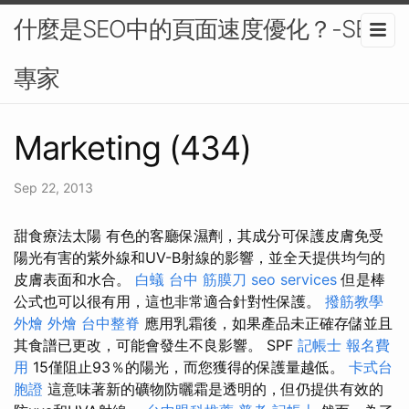
什麼是SEO中的頁面速度優化？-SEO
專家
Marketing (434)
Sep 22, 2013
甜食療法太陽 有色的客廳保濕劑，其成分可保護皮膚免受
陽光有害的紫外線和UV-B射線的影響，並全天提供均勻的
皮膚表面和水合。
白蟻
台中 筋膜刀
seo services
但是棒
公式也可以很有用，這也非常適合針對性保護。
撥筋教學
外燴
外燴
台中整脊
應用乳霜後，如果產品未正確存儲並且
其食譜已更改，可能會發生不良影響。 SPF
記帳士 報名費
用
15僅阻止93％的陽光，而您獲得的保護量越低。
卡式台
胞證
這意味著新的礦物防曬霜是透明的，但仍提供有效的