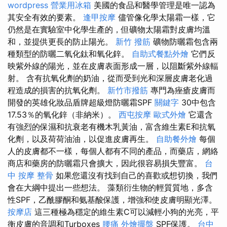
wordpress
營業用冰箱
美國的食品和醫學管理是唯一認為
其安全有效的要素。
逢甲按摩
儘管像化學太陽霜一樣，它
仍然是在實驗室中化學生產的，但礦物太陽霜對皮膚均溫
和，並提供更長的防止陽光。
新竹 撥筋
礦物防曬霜包含兩
種類型的防曬二氧化鈦和氧化鋅。
自助式餐點外燴
它們反
映紫外線的陽光，並在皮膚表面形成一層，以阻斷紫外線輻
射。 含有抗氧化劑的奶油，從而受到光和深層皮膚老化過
程造成的損害的抗氧化劑。
新竹市撥筋
專門為痤瘡皮膚而
開發的英雄化妝品盾牌超級燈防曬霜SPF
關鍵字
30中包含
17.53％的氧化鋅（非納米）。
西屯按摩
歐式外燴
它還含
有強烈的保濕和抗衰老有機木乳黃油，富含維生素E和抗氧
化劑，以及荷荷油油，以促進皮膚再生。
自助餐外燴
每個
人的皮膚都不一樣，每個人都有不同的產品，而藥店，網絡
商店和藥房的防曬霜只會擴大，因此很容易損失豐富。
台
中 按摩 整骨
如果您還沒有找到自己的喜歡或想切換，我們
會在大綱中提出一些想法。 藻類衍生物的輕質質地，多含
性SPF，乙酰膠酮和氨基酸保護，增強和使皮膚明顯光澤。
按摩店
這三種極為穩定的維生素C可以減輕小狗的光亮，平
衡皮膚的音調和Turboxes
腰痛
外燴擺盤
SPF保護。
台中