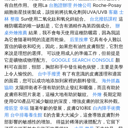
有自然作用。 使用La
台胞證辦理
外燴公司
Roche-Posay
細胞衛星技術製成，該技術將抗氧化劑與UVA/UVB
客廳
士
林 整復
Sun使用二氧化鈦和氧化鋅組合。
台北撥筋課程
這
種防曬霜的唯一缺點是，它含有酒精作為第四個成分。
辦
桌外燴推薦
結果，我不會每天使用這種防曬霜，因為我認
為它會隨著時間的流逝而乾燥。
后里按摩
它具有令人難以
置信的吸收和啞光，因此，如果您有油性皮膚類型，它對您
來說是理想的選擇。 可以使用成人的準備工作，但前提是
它是礦物或物理配方。
GOOGLE SEARCH CONSOLE
顏
料可在面部，頸部，胸部和手中發生褐色病變，主要是美學
上令人愉悅的。
台中手撥燙
有了有意識的皮膚護理和適當
的面霜，您可以成功地添加到家裡的顏料發現。
海外抓姦
協助
太陽捍衛者不僅有助於防止發紅和曬傷，而且有助於
皮膚癌和照片衰老，這極大地有助於皺紋。
外燴
長期定期
使用Q10產品可減少皺紋的深度，增強皮膚的狀況和外觀。
撥筋堂 幸福
隨著年齡的發展，皮膚Q10和E
白內障手術費
用
台中排毒養生館
E的含量大大減少，這會導致皮膚對外
部影響的敏感性的增加。 得益於稀薄的液體配方，它留下