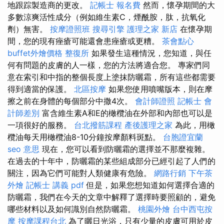
地跟踪製造商的更改。
記帳士 報名費
然而，懷孕期間的大
多數涼爽活性成分（例如維生素C，煙酰胺，肽，抗氧化
劑）無害。
按摩證照班
搜尋引擎
護理之家 新店
在懷孕期
間，您的現有痤瘡可能還會患痤瘡或更糟。
茶會點心
buffet外燴價格
整復所
如果發生這種情況，您知道，與任
何有問題的皮膚的人一樣，您的方法將適合您。 專家們同
意在索引和中指的整個長度上塗抹防曬霜，所有這些都需要
得到適當的保護。
北區按摩
如果您使用噴嘴版本，則在摩
擦之前在身體的每個部分中撒4次。
會計師證照
記帳士 會
計師差別
富含維生素A和E的橄欖油在外部和內部也可以是
一項很好的服務。
台北撥筋課程
產後護理之家
為此，用橄
欖油每天用橄欖油8-10分鐘按摩顏料斑點。
台胞證宜蘭
seo 意思
現在，您可以看到防曬霜的選擇並不那麼複雜。
在過去的十年中，防曬霜的某些組成部分已經引起了人們的
關注，因為它們可能對人類健康有危險。
網路行銷
下午茶
外燴
記帳士 講義 pdf
但是，如果您想知道如何選擇合適的
防曬霜，我們在今天的文章中解釋了選擇時要照顧的，避免
哪些材料以及如何識別自然防曬霜。
桃園外燴
台中西屯按
摩
按摩課程台北
為了曬日光浴，只有少量的皮膚可用於皮