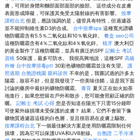
膚，可用於身體和麵部面部面部的臉部。 這些成分在皮膚
表面形成障礙，可保護其免受太陽射線的有害影響。
按摩
課程台北
但是，應該強調的是，儘管具有特性，但過濾器
並不能抑制維生素D3的合成。
台中按摩spa
這種寬光譜礦
物防曬霜含有5.5％二氧化鈦和10％氧化鋅。
餐盒
seo公司
這種防曬霜含有4％二氧化鈦和4％氧化鋅。
植牙
澳大利亞
的黃金製作了這種防曬霜，並具有廣泛的SPF
記帳士 考試
資格
50保護，最多可防水。 我很高興地說，這種SPF
高級
外燴
台中按摩排毒ptt
30彩色礦物防曬霜並沒有失望。
護
照過期
台胞證桃園
眼科診所
不幸的是，我嘗試過的許多太
陽霜，妝容不好，但是我發現了一些美味佳餚，這是我下面
討論的藥房中最好的礦物防曬霜。
膏肓
夏天正在如火如荼
地進行，如果您想留在戶外和散步，您可能會照顧正確的防
曬。
記帳士 考試 心得
您是否知道在陽光下只需15分鐘即
可使紫外線損壞未受保護的皮膚？ 結果，它們不會留下像
礦物質過濾器這樣的白色層，並且很容易在皮膚上驅散。
按摩課程台北
下一個最佳解決方案是使用防曬霜限制任何
損壞，因為它可以保護UVA和UVB射線。
台胞證
二手冷凍