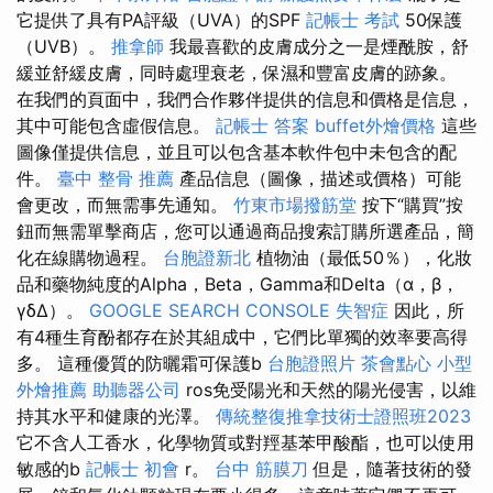
它提供了具有PA評級（UVA）的SPF
記帳士 考試
50保護
（UVB）。
推拿師
我最喜歡的皮膚成分之一是煙酰胺，舒
緩並舒緩皮膚，同時處理衰老，保濕和豐富皮膚的跡象。
在我們的頁面中，我們合作夥伴提供的信息和價格是信息，
其中可能包含虛假信息。
記帳士 答案
buffet外燴價格
這些
圖像僅提供信息，並且可以包含基本軟件包中未包含的配
件。
臺中 整骨 推薦
產品信息（圖像，描述或價格）可能
會更改，而無需事先通知。
竹東市場撥筋堂
按下“購買”按
鈕而無需單擊商店，您可以通過商品搜索訂購所選產品，簡
化在線購物過程。
台胞證新北
植物油（最低50％），化妝
品和藥物純度的Alpha，Beta，Gamma和Delta（α，β，
γδΔ）。
GOOGLE SEARCH CONSOLE
失智症
因此，所
有4種生育酚都存在於其組成中，它們比單獨的效率要高得
多。 這種優質的防曬霜可保護b
台胞證照片
茶會點心
小型
外燴推薦
助聽器公司
ros免受陽光和天然的陽光侵害，以維
持其水平和健康的光澤。
傳統整復推拿技術士證照班2023
它不含人工香水，化學物質或對羥基苯甲酸酯，也可以使用
敏感的b
記帳士 初會
r。
台中 筋膜刀
但是，隨著技術的發