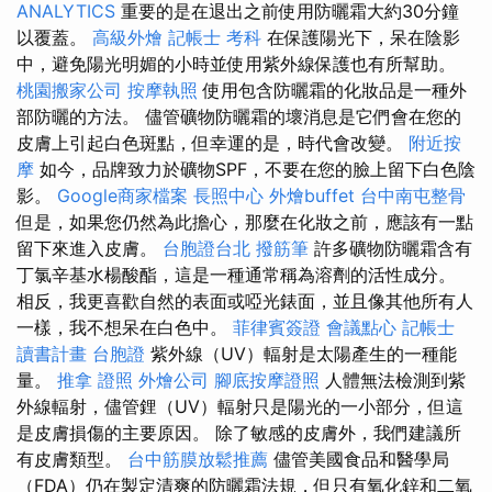
ANALYTICS
重要的是在退出之前使用防曬霜大約30分鐘
以覆蓋。
高級外燴
記帳士 考科
在保護陽光下，呆在陰影
中，避免陽光明媚的小時並使用紫外線保護也有所幫助。
桃園搬家公司
按摩執照
使用包含防曬霜的化妝品是一種外
部防曬的方法。 儘管礦物防曬霜的壞消息是它們會在您的
皮膚上引起白色斑點，但幸運的是，時代會改變。
附近按
摩
如今，品牌致力於礦物SPF，不要在您的臉上留下白色陰
影。
Google商家檔案
長照中心
外燴buffet
台中南屯整骨
但是，如果您仍然為此擔心，那麼在化妝之前，應該有一點
留下來進入皮膚。
台胞證台北
撥筋筆
許多礦物防曬霜含有
丁氯辛基水楊酸酯，這是一種通常稱為溶劑的活性成分。
相反，我更喜歡自然的表面或啞光錶面，並且像其他所有人
一樣，我不想呆在白色中。
菲律賓簽證
會議點心
記帳士
讀書計畫
台胞證
紫外線（UV）輻射是太陽產生的一種能
量。
推拿 證照
外燴公司
腳底按摩證照
人體無法檢測到紫
外線輻射，儘管鋰（UV）輻射只是陽光的一小部分，但這
是皮膚損傷的主要原因。 除了敏感的皮膚外，我們建議所
有皮膚類型。
台中筋膜放鬆推薦
儘管美國食品和醫學局
（FDA）仍在製定清爽的防曬霜法規，但只有氧化鋅和二氧