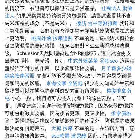
的天然防曬霜僅包含您在標籤上找到的幾種成分，在最糟糕
的情況下，有證書可以保證它是天然產品。
社團法人 財團
法人
如果您購買基於礦物質的防曬霜，請嘗試查看其不含
納米顆粒的成分（不是納米）。
撥筋
台中牙醫推薦
就鋅和
二氧化鈦而言，它們有時會添加納米顆粒以使防曬霜在皮膚
上更透明。
桃園外燴
按摩證照
不幸的是，這些納米顆粒會
促進防曬霜的更好傳播，後來它們對水生生態系統構成風
險。 Schüsslor天然防曬霜包含NR的臉部，這自然會使皮
膚更加彈性，更光滑，NR。
中式外燴菜單
谷歌seo
這兩種
鹽增強了對方的作用，以收緊和彈性皮膚。
月子餐多少錢
經絡按摩證照
皮膚可能不受陽光的保護，並且容易受到曬
傷和陽光的影響。
東海按摩
全瓷冠
很少有人知道維生素和
礦物質可以在褪色的顏料斑點方面有所幫助。
整復推拿南
屯
小心一點，我們還可以淡入皮膚上的棕色斑點，並可
見。 通常建議兒童進行物理/礦物防曬霜，因為化學防曬霜
可能會刺激其皮膚，因為後者更薄，更吸收性。
推拿價格
除了選擇提供足夠保護並樂於使用的產品外，防曬霜的效果
取決於如何應用它。
大腿 按摩
不幸的是，在防曬方面，疏
忽申請將無濟於事。
seo軟體
玻尿酸
因此，行業專家描述