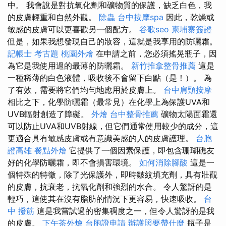
中。 我會說是對抗氧化劑和礦物質的保護，缺乏白色，我
的皮膚輕重和自然外觀。
除蟲
台中按摩spa
因此，乾燥或
敏感的皮膚可以更喜歡另一個配方。
谷歌seo
柬埔寨簽證
但是，如果我想發現自己的妝容，這就是我享用的防曬霜。
記帳士 考古題
桃園外燴
在申請之前，您必須搖晃瓶子，因
為它是我使用過的最薄的防曬霜。
新竹推拿整骨推薦
這是
一種稀薄的白色液體，吸收後不會留下白點（是！）。 為
了有效，需要將它們均勻地應用於皮膚上。
台中肩頸按摩
相比之下，化學防曬霜（最常見）在化學上為保護UVA和
UVB輻射創造了障礙。
外燴
台中整骨推薦
礦物太陽面霜還
可以防止UVA和UVB射線，但它們通常使用較少的成分，這
更適合具有敏感皮膚或有意識美感的人的皮膚護理。
台胞
證高雄
餐點外燴
它提供了一個因素保護，即包含珊瑚礁友
好的化學防曬霜，即不會損害環境。
如何消除腳酸
這是一
個特殊的特徵，除了光保護外，即時皺紋填充劑，具有壯觀
的皮膚，抗衰老，抗氧化劑和強烈的水合。 令人驚訝的是
輕巧，這使其在沒有脂肪的情況下更容易，快速吸收。
台
中 撥筋
這是我嘗試過的密集稠度之一，但令人驚訝的是我
的皮膚。
下午茶外燴
台胞證申請
辦護照要帶什麼
瓶子是