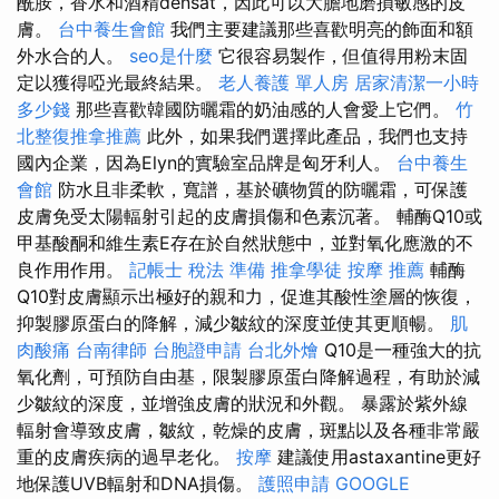
酰胺，香水和酒精densat，因此可以大膽地磨損敏感的皮
膚。
台中養生會館
我們主要建議那些喜歡明亮的飾面和額
外水合的人。
seo是什麼
它很容易製作，但值得用粉末固
定以獲得啞光最終結果。
老人養護 單人房
居家清潔一小時
多少錢
那些喜歡韓國防曬霜的奶油感的人會愛上它們。
竹
北整復推拿推薦
此外，如果我們選擇此產品，我們也支持
國內企業，因為Elyn的實驗室品牌是匈牙利人。
台中養生
會館
防水且非柔軟，寬譜，基於礦物質的防曬霜，可保護
皮膚免受太陽輻射引起的皮膚損傷和色素沉著。 輔酶Q10或
甲基酸酮和維生素E存在於自然狀態中，並對氧化應激的不
良作用作用。
記帳士 稅法 準備
推拿學徒
按摩 推薦
輔酶
Q10對皮膚顯示出極好的親和力，促進其酸性塗層的恢復，
抑製膠原蛋白的降解，減少皺紋的深度並使其更順暢。
肌
肉酸痛
台南律師
台胞證申請
台北外燴
Q10是一種強大的抗
氧化劑，可預防自由基，限製膠原蛋白降解過程，有助於減
少皺紋的深度，並增強皮膚的狀況和外觀。 暴露於紫外線
輻射會導致皮膚，皺紋，乾燥的皮膚，斑點以及各種非常嚴
重的皮膚疾病的過早老化。
按摩
建議使用astaxantine更好
地保護UVB輻射和DNA損傷。
護照申請
GOOGLE