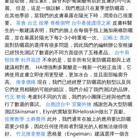
麥提取物，維生素E，腺苷和β-葡聚醣有助於皮膚的均勻美
麗。 但是，這是一個誤解，我們應該只在夏季塗防曬霜，
在其他季節，當我們的皮膚暴露在陽光下時，潤滑自己很重
要。
茶會
台北 按摩
脊椎側彎
台中產後護理之家
皮膚科醫
生的一般建議表明，我們的臉上在每個手指上施加兩條防曬
霜，並在暴露於陽光下每2-3小時重複一次。
記帳士 查詢
面對防曬霜的選擇有很多問題，因此我們的編輯辦公室根據
已經預先測試了數週的不同方面提供了五種產品。
台中肩
頸按摩
杜拜簽證
不幸的是，並非所有兒童防曬霜都與上述
建議相對應。 HA增強劑多聚醣是一種新一代校正血清，它
將使用皮膚立即使用更堅硬，更加水合，並且面部輪廓升
高。
推拿價格
現在，我們已經經歷了防曬霜的類型以及與
它們使用相關的可能的錯誤，我們介紹了我們測試的品牌。
竹北 整骨
考慮到不同的方面，我們的小團隊已經與他們進
行了數週的嘗試。
台胞證台中
宜蘭外燴
感謝您為大型防曬
測試Skinsmart，Elyn的實驗室和Helloskin做出了貢獻。
按摩教學
土葬費用
此外，我們通常在臉上的應用要比防曬
霜要少得多，因此任何使用前者對陽光的人都無法做得很
好。
竹北推拿整復
恩格曼（Engelman）建議選擇一個含