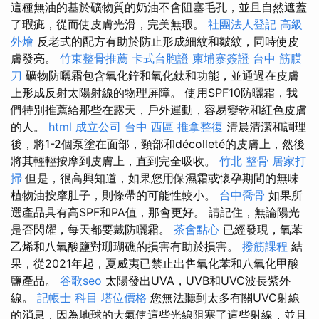
這種無油的基於礦物質的奶油不會阻塞毛孔，並且自然遮蓋
了瑕疵，從而使皮膚光滑，完美無瑕。
社團法人登記
高級
外燴
反老式的配方有助於防止形成細紋和皺紋，同時使皮
膚發亮。
竹東整骨推薦
卡式台胞證
柬埔寨簽證
台中 筋膜
刀
礦物防曬霜包含氧化鋅和氧化鈦和功能，並通過在皮膚
上形成反射太陽射線的物理屏障。 使用SPF10防曬霜，我
們特別推薦給那些在露天，戶外運動，容易變乾和紅色皮膚
的人。
html
成立公司
台中 西區 推拿整復
清晨清潔和調理
後，將1-2個泵塗在面部，頸部和décolleté的皮膚上，然後
將其輕輕按摩到皮膚上，直到完全吸收。
竹北 整骨
居家打
掃
但是，很高興知道，如果您用保濕霜或懷孕期間的無味
植物油按摩肚子，則條帶的可能性較小。
台中喬骨
如果所
選產品具有高SPF和PA值，那會更好。 請記住，無論陽光
是否閃耀，每天都要戴防曬霜。
茶會點心
已經發現，氧苯
乙烯和八氧酸鹽對珊瑚礁的損害有助於損害。
撥筋課程
結
果，從2021年起，夏威夷已禁止出售氧化苯和八氧化甲酸
鹽產品。
谷歌seo
太陽發出UVA，UVB和UVC波長紫外
線。
記帳士 科目
塔位價格
您無法聽到太多有關UVC射線
的消息，因為地球的大氣使這些光線阻塞了這些射線，並且