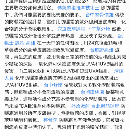
了選擇提供足夠保護並樂於使用的產品外，防曬霜的有效性
主要取決於如何應用它。
傳統整復推拿技術士
除防曬霜
中，我們可能需要的要比想像的要多。
台中整骨價錢
傳統
的防曬霜的設計是，當使用防曬霜的紫外線到達皮膚時，化
合物的分子會吸收輻射。
穴道按摩課程
下午茶外燴
然後，
防曬霜的成分慢慢分解並瀝乾熱量，這反映了紫外線。
記
帳士 課程 高雄
在一天中的任何階段，用24克拉金顆粒和
草藥成分的豪華皮膚護理效果寵愛皮膚。
台胞證高雄
滋
潤，再生您的皮膚，並用黃金日霜的有價值的油和維生素減
少皺紋的深度。 氧化鋅可保護皮膚免受UVA和UVB輻射的
侵害，而二氧化鈦則可以防止UVB和短波UVA輻射。
清潔
人員
化學防曬霜通過將其轉換為組織發出的加熱來阻止
UVA和UVB射線。
台中舒壓
儘管我對大多數化學防曬霜敏
感，但這種成分不會刺激我的皮膚。
台胞證桃園
從某種意
義上說，這種活性成分充當不受管制的化學防曬霜，因為它
尚未被FDA批准為化學防曬霜。
外燴廠商
台北撥筋課程
防
曬霜適用於所有皮膚類型，包括敏感的皮膚，香氣，對羥基
苯甲酸酯和氧氣。
整骨院
防曬霜具有淺色陰影，它被吸收
到您的皮膚中時消失了。 乳液留下光滑的啞光錶面，而沒