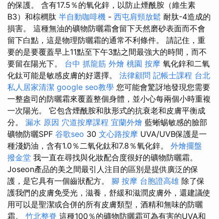
的保護。 含有17.5％的氧化鋅，以防止煙酰胺（維生素
B3）和棕櫚肽
半自動咖啡機
-
西屯肩頸放鬆
耐肽-4造成的
損害。 這種無油的礦物防曬霜會留下天然磨砂表面而不會
留下白點，這是物理防曬霜的通常不利條件。 請記住，重
要的是要覆蓋早上11點至下午3點之間最強大的時間，而不
要留在陽光下。
台中 抓龍筋
外燴
桃園 按摩
氧化鋅和二氧
化鈦可能是敏感皮膚的好選擇。
法律顧問
記帳士課程 台北
私人居家清潔
google seo教學
您可能會驚訝地發現您需要
一整盎司的防曬霜來覆蓋整個身體，並小心每兩個小時重複
一次陽光。 它包含煙酰胺和肽形式的抗衰老和皮膚平衡成
分。
漏水 原因
穴道按摩課程
宜蘭外燴
藍蜥蜴敏感的臉部
礦物防曬SPF
谷歌seo
30
文心路按摩
UVA/UVB保護是一
種淺奶油，含有1.0％二氧化鈦和7.8％氧化鋅。
外燴擺盤
撥金堂
我一直在尋找與化妝配合度很好的礦物防曬霜。
Joseon產品的美之間最引人注目的區別是提供廣泛的保
護，是它具有一個齒狀配方。
腳 按摩
台胞證高雄
除了保
護我們的皮膚免受光，滋養，舒緩和滋潤皮膚外，還建議使
用可以是聖潔或合併的所有皮膚類型，酒精和無味的防曬
霜。
竹北整脊
這種100％的礦物防曬霜可為有害的UVA和