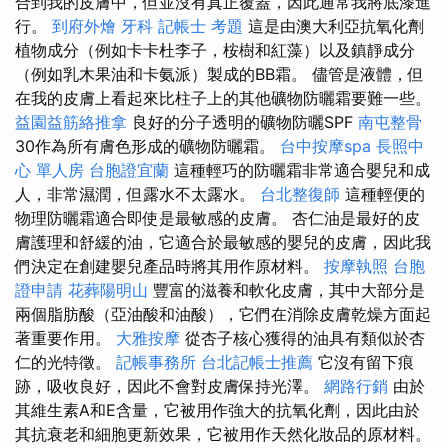
合到我的皮膚中，但並沒有真正覆蓋，因此通常我將底漆進
行。
到府外燴
牙科
記帳士 考題
這是由澳大利亞抗氧化劑
植物成分（例如卡卡杜李子，桉樹和紅藻）以及鎮靜成分
（例如乳木果油和卡氨派）製成的BB霜。 儘管是液體，但
在我的皮膚上看起來比柱子上的其他礦物防曬霜要難一些。
益園益筋絡推拿
良好的分子透明的礦物防曬SPF
南屯整骨
30作為所有膚色形成的礦物防曬霜。
台中按摩spa
長照中
心 單人房
台胞證宜蘭
這種輕巧的防曬霜非常適合嬰兒和成
人，非常濕潤，但露水不太露水。
台北整復師
這種輕便的
物理防曬霜適合即使是最敏感的皮膚。 杏仁油是最好的皮
膚護理和舒緩的油，它適合於最敏感的嬰兒的皮膚，因此我
們決定在創建嬰兒產品時將其用作原材料。
按摩執照
台胞
證申請
花葬陽明山
豐富的滋養和軟化皮膚，其中大部分是
兩個脂肪酸（亞油酸和油酸），它們在消除皮膚乾燥方面起
著重要作用。
大雅按摩
從杏子核心獲得的油具有類似於杏
仁的光特徵。
記帳事務所
台北記帳士推薦
它沒有留下痕
跡，吸收良好，因此不會對皮膚保持光澤。
網路行銷
由於
其維生素A和E含量，它被用作強大的抗氧化劑，因此由於
其抗衰老和細胞更新效果，它被用作天然化妝品的原材料。