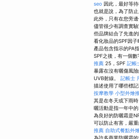
seo
因此，最好等待
也就是說，為了防止
此外，只有在您旁邊
儘管很少有調查實驗
些品牌結合了先進的
看化妝品的SPF因
產品包含指示的PA指
SPF之後，有一個數字
推薦
25，SPF
記帳
暴露在沒有曬傷風險
UVB射線。
記帳士 
描述使用了哪些標
按摩教學
小型外燴
其是在冬天或下雨時
曬活動是指一年中的
為良好的防曬霜是N
可以防止有害，嚴重
推薦
自助式餐點外
為許多商業防曬霜