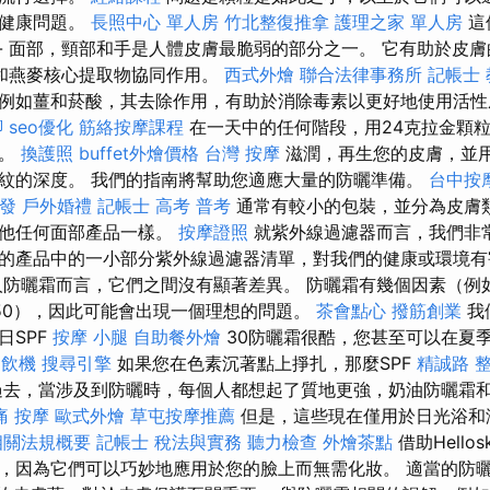
的健康問題。
長照中心 單人房
竹北整復推拿
護理之家 單人房
這
- 面部，頸部和手是人體皮膚最脆弱的部分之一。 它有助於皮
和燕麥核心提取物協同作用。
西式外燴
聯合法律事務所
記帳士
例如薑和菸酸，其去除作用，有助於消除毒素以更好地使用活性
腳
seo優化
筋絡按摩課程
在一天中的任何階段，用24克拉金顆
膚。
換護照
buffet外燴價格
台灣 按摩
滋潤，再生您的皮膚，並
紋的深度。 我們的指南將幫助您適應大量的防曬準備。
台中按
發
戶外婚禮
記帳士 高考 普考
通常有較小的包裝，並分為皮膚
其他任何面部產品一樣。
按摩證照
就紫外線過濾器而言，我們非
的產品中的一小部分紫外線過濾器清單，對我們的健康或環境
防曬霜而言，它們之間沒有顯著差異。 防曬霜有幾個因素（例如
0、50），因此可能會出現一個理想的問題。
茶會點心
撥筋創業
我
日SPF
按摩 小腿
自助餐外燴
30防曬霜很酷，您甚至可以在夏季
開飲機
搜尋引擎
如果您在色素沉著點上掙扎，那麼SPF
精誠路 
過去，當涉及到防曬時，每個人都想起了質地更強，奶油防曬霜
痛 按摩
歐式外燴
草屯按摩推薦
但是，這些現在僅用於日光浴和
相關法規概要
記帳士 稅法與實務
聽力檢查
外燴茶點
借助Hello
，因為它們可以巧妙地應用於您的臉上而無需化妝。 適當的防