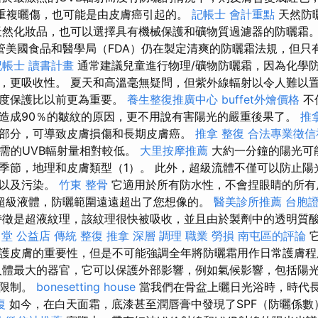
重複曬傷，也可能是由皮膚癌引起的。
記帳士 會計重點
天然防
然化妝品，也可以選擇具有機械保護和礦物質過濾器的防曬霜
管美國食品和醫學局（FDA）仍在製定清爽的防曬霜法規，但只
記帳士 讀書計畫
通常建議兒童進行物理/礦物防曬霜，因為化學
，更吸收性。 夏天和高溫毫無疑問，但紫外線輻射以令人難以
輕度保護比以前更為重要。
養生整復推廣中心
buffet外燴價格
不
造成90％的皺紋的原因，更不用說有害陽光的嚴重後果了。
推
部分，可導致皮膚損傷和長期皮膚癌。
推拿 整復
合法專業徵信
需的UVB輻射量相對較低。
大里按摩推薦
大約一分鐘的陽光可
季節，地理和皮膚類型（1）。 此外，超級流體不僅可以防止陽
備以及污染。
竹東 整骨
它適用於所有防水性，不會捏眼睛的所有
超級液體，防曬範圍遠遠超出了您想像的。
醫美診所推薦
台胞
徵是超液紋理，該紋理很快被吸收，並且由於製劑中的透明質
 堂 公益店 傳統 整復 推拿 深層 調理 職業 勞損 南屯區的評論
它
護皮膚的重要性，但是不可能強調全年將防曬霜用作日常護膚
體最大的器官，它可以保護外部影響，例如氣候影響，包括陽光
的限制。
bonesetting house
當我們在骨盆上曬日光浴時，時代
復
如今，在白天面霜，底漆甚至潤唇膏中發現了SPF（防曬係數