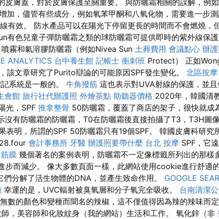
整的皮膚蓋，對於皮膚保護至關重要。 與防曬霜相關的誤解，例
增加，儘管有些成分，例如氧苯甲酮和八氧化物，需要進一步測試。
B射線有效。 防水產品可以在陽光下停留更長的時間而不會燃燒，
a Sun有色兒童子彈防曬霜之類的球防曬霜可提供即時的紫外線保
噴霧和氣溶膠防曬霜（例如Nivea Sun
土葬費用
會議點心
辦護
E ANALYTICS
台中養生館
記帳士 衝刺班
Protect） 正如W
該文章研究了Purito辯論的可能原因SPF發生變化。
北區按摩
標記系統是一般的。
牛角撥筋
這也表示對UVA射線的保護，並且
生會館
旅行社代辦護照
外燴茶點
助聽器價格
2020年，韓國清
的陽光，SPF
推拿整骨
50防曬霜，覆蓋了商店的架子，很快就成
示沒有防曬霜的防曬霜，T0在防曬霜後直接拍攝了T3，T3H圖像
果表明，所謂的SPF 50防曬霜只有19個SPF。 韓國皮膚科研
.four
會計事務所
牙醫
辦護照要帶什麼
台北 按摩
SPF，它
。
筋膜
幾個著名的案例表明，防曬霜不一定像標籤所列出的那樣
進步而減少。 像大多數頁面一樣，此網站使用cookie進行舒適
它們分解了活生物體的DNA，並產生致命作用。
GOOGLE SEA
錢
幸運的是，UVC輻射被臭氧層和分子氧完全吸收。
台南清潔公
無數的顏色和變種而聞名的辣椒，這不僅值得因為辣的辣味而
師，美容師和化妝紋身（我的網站）生活和工作。 氧化鋅（非