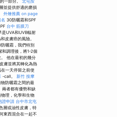
譜的一部分。
北屯按
層並提供舒適的磨損
。
外燴推薦
on page
報名
30防曬霜和SPF
PF
台中 筋膜刀
是UVA和UVB輻射
熱和皮膚癌的風險。
10防曬霜，我們特別
和調理後，將1-2個
收。 他在最初的幾分
皮膚並將其轉化為熱
議在一天停留之前使
班
-call。
新竹 按摩
礦物防曬霜之間的最
 兩者都有優勢和缺
過物理，化學和生物
胞證申請
台中市北屯
色層或油性皮膚，特
何東西混合在一起不