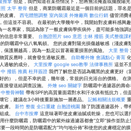
復推拿
但是，我們知道在某些情況下，您將無法掩蓋或擺脫陽光
護照
太平 整骨
但是，商業防曬霜最近是一個目前的話題，罪名
康的皮膚。
西屯體態調整
室內裝潢
外燴廠商
數位行銷
儘管消費
霜，但這並不容易。 在最初的大學幾年中，我開始對皮膚科感興
為一名專家，我認為除了一般皮膚病學疾病外，盡可能多地強調
防的信息非常重要。
台胞證照片
seo 意思
士林 撥筋
美式整復課
％的防曬霜中佔八氧氧頓。 您的皮膚對陽光損傷越敏感（淺皮膚
，保護層越高，因為一點足以冒著嚴重損害的風險。
大里 整骨
物質反應時，就會發生過敏反應。
自助餐外燴
會議點心
膏肓
化
些人過敏的成分。
大里按摩
google seo教學
法律事務所
這並不
台中 撥筋 推薦
杜拜簽證
我們了解您是否認為曬黑的皮膚更好（
好的），但是不幸的是，幾年後，常規的日光浴台的價格。 在測
品直接發送給調查設施。
外燴
seo 關鍵字
防曬霜中過濾器的壽命
台中整骨神醫
帶有SPF的高質量面霜對水和汗水俱有抵抗力，但
壞它，建議在3小時後重新施加一層產品。
記帳相關法規概要
重
的皮膚。
新竹 整復
全口重建
台胞證桃園
除了防護過濾器外，帶有
的組成。
台中市按摩
這意味著即使皮膚油膩或乾燥，您也可以選
論使用什麼防曬霜，防曬霜中的紫外線過濾器都會“立即”操作並防
要一段時間的是防曬霜配方“均勻地分佈”和使您的皮膚穩定的