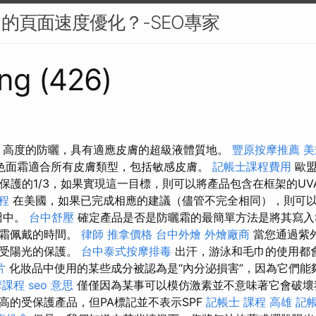
中的頁面速度優化？-SEO專家
ng (426)
5 G 高度的防曬，具有適應皮膚的超級液體質地。
豐原按摩推薦
美
色面霜適合所有皮膚類型，包括敏感皮膚。
記帳士課程費用
歐盟
B保護的1/3，如果實現這一目標，則可以將產品包含在框架的U
程
在美國，如果已完成相應的建議（儘管不完全相同），則可以
譜中。
台中舒壓
確定產品是否是防曬霜的最簡單方法是將其寫入S
曬霜佩戴的時間。
律師
推拿價格
台中外燴
外燴廠商
當您通過紫
免受陽光的保護。
台中泰式按摩排毒
出汗，游泳和毛巾的使用都
片
化妝品中使用的某些成分被認為是“內分泌損害”，因為它們能
摩課程
seo 意思
僅僅因為某事可以模仿激素並不意味著它會破壞
高的受保護產品，但PA標記並不表示SPF
記帳士 課程 高雄
記