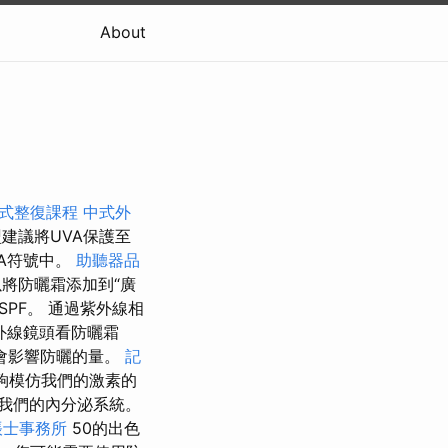
About
式整復課程
中式外
建議將UVA保護至
VA符號中。
助聽器品
將防曬霜添加到“廣
PF。 通過紫外線相
外線鏡頭看防曬霜
會影響防曬的量。
記
夠模仿我們的激素的
我們的內分泌系統。
帳士事務所
50的出色