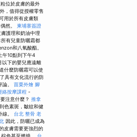
粒位於皮膚的最外
外，值得從授權零售
可用於所有皮膚類
非偶然。
柬埔寨簽證
皮膚護理和奶油中理
非所有兒童防曬霜都
enzon和八氧酸酯。
午10點到下午4
月以下的嬰兒應遠離
道什麼防曬霜可以使
發送了具有文化流行的防
評論。
苗栗外燴
腳
經絡按摩課程
-
以及要注意什麼？
推拿
到色素斑，皺紋和健
外線。
台北 整骨
老
北
因此，防曬已成為
的皮膚需要更強烈的
，棕色甚至燃燒。
台