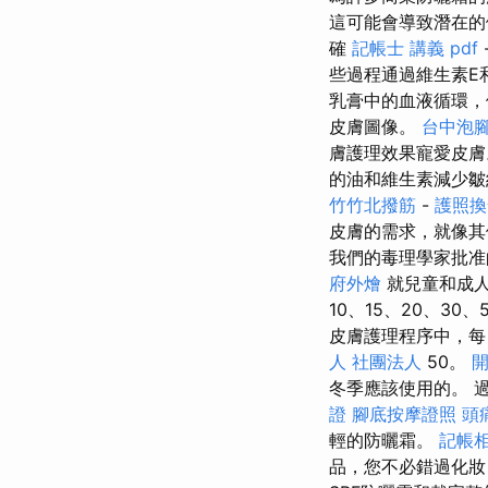
這可能會導致潛在
確
記帳士 講義 pdf
些過程通過維生素E
乳膏中的血液循環，
皮膚圖像。
台中泡
膚護理效果寵愛皮
的油和維生素減少皺
竹竹北撥筋
-
護照換
皮膚的需求，就像
我們的毒理學家批准
府外燴
就兒童和成人
10、15、20、3
皮膚護理程序中，每
人 社團法人
50。
冬季應該使用的。 
證
腳底按摩證照
頭
輕的防曬霜。
記帳
品，您不必錯過化妝