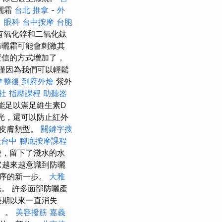
曬霜
台北 推拿
-
外
。
眼科
台中按摩
台胞
有氧化鋅和二氧化鈦
防曬霜可能會刺激其
置信的方式增加了，
僅因為我們可以輕鬆
拿整復
到府外燴
紫外
社
指壓課程
助聽器
能足以滿足維生素D
光，還可以防止紅外
皮膚類型。
關鍵字搜
證台中
腳底按摩課程
酸，留下了淺水的水
越來越意識到防曬
程序的新一步。
大雅
。 許多面部防曬產
長期以來一直消失
）。
美容撥筋
嘉義