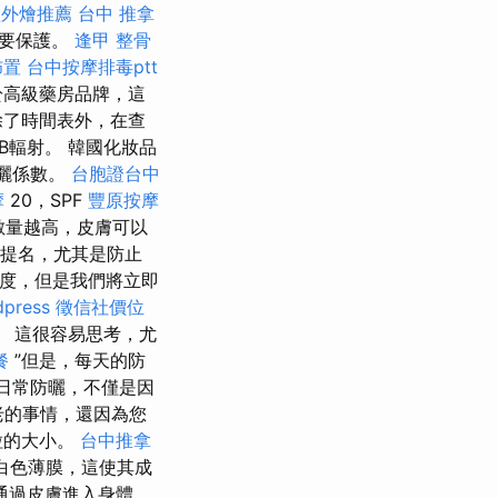
型外燴推薦
台中 推拿
必要保護。
逢甲 整骨
佈置
台中按摩排毒ptt
於高級藥房品牌，這
除了時間表外，在查
B輻射。 韓國化妝品
防曬係數。
台胞證台中
摩
20，SPF
豐原按摩
數量越高，皮膚可以
一提名，尤其是防止
程度，但是我們將立即
dpress
徵信社價位
。 這很容易思考，尤
餐
”但是，每天的防
日常防曬，不僅是因
老的事情，還因為您
粒的大小。
台中推拿
白色薄膜，這使其成
通過皮膚進入身體，