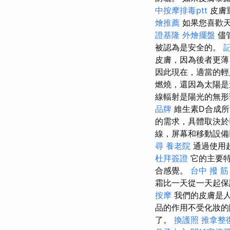
中按摩排毒ptt
皮膚
燴推薦
如果您喜歡天
證基隆
外燴擺盤
儘
被認為是安全的。
皮膚，因為後者更薄
因此現在，適當的
燃燒，還因為太陽是
線輻射是陽光的無形
品牌
維生素D合成所
的需求，具體取決於
線，屏幕和移動設
尋
養老院
通過使用
杜拜簽證
它的主要特
合感覺。
台中 撥 筋
霜比一天從一天起保
按摩
我們的皮膚是人
品的作用不受化妝
了。
換護照
推拿整