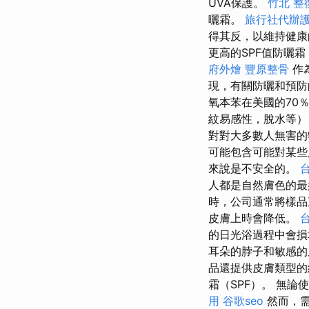
UVA保護。
竹北 整
曬霜。
旅行社代辦
得其反，以維持健
更高的SPF值防曬
府外燴
豐原整骨
作
現，有關防曬和預
氧本苯在美國的70
紋易感性，脫水等）
對對大多數人無害的
可能包含可能對某
來說是不安全的。
人都是自然膚色的最
時，公司通常將樣
皮膚上時會降低。
的日光浴過程中會損
耳朵的脖子和敏感
品還提供皮膚類型
霜（SPF）。 無
用
谷歌seo
然而，需