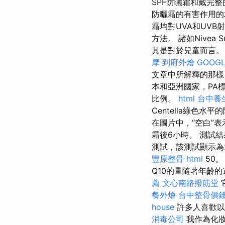
SPF防曬霜和戴完
防曬霜的有害作用的
霜均對UVA和UV
方法。 諸如Nive
其是對於兒童而言。 
摩
到府外燴
GOOGL
文章中所解釋的那樣，
本和亞洲國家，PA
比例。
html
台中養
Centella綠色水平
在圖片中，“空白”表
霜後6小時。 測試結
測試，該測試顯示為28
豐原整骨
html
50
Q10的量隨著年齡的
薦
文心南路撥筋堂
餐外燴
台中整骨價
house
許多人喜歡以
消毒公司
我作為化妝