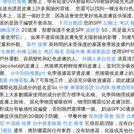
尋
徵信社推薦
實際上，帶有短波UVA射線和UVB射線的陽光光
短波光譜是皮膚上許多風險的背後。 您還可以找到一種沒有白色
基本上，這是一個好主意，因為這會使您更好地為皮膚提供保護
道的是因子編號不會添加。
卡式台胞證
您的SPF
記帳士 考試 
鏽鋼流理台
20底漆，那麼保護不會是SPF
波經堂
50，而是最大S
大量使用它）。 如果不適當保護皮膚免受太陽射線的影響，則遲早
質量和外觀。
新竹 按摩
長時間的未受保護的暴露會導致皮膚灼
養生會館
外燴
記帳士 考試 報名
高級外燴
柬埔寨簽證
使用SPF
戶外運動，容易變乾和紅色皮膚的人。
外國人來台投資
清晨清潔
écolleté的皮膚上，然後將其輕輕按摩到皮膚上，直到完全吸
片層。
台中刮痧推薦ptt
化學過濾器穿透皮膚，然後吸收皮膚上的
概要
外燴茶點
為了可靠地工作，必須充分吸收過濾器，因此建
國際化妝品成分的提名是So
外燴
柬埔寨簽證
白內障
按摩證照
和世界上大多數國家使用的成分的官方標準化名稱。 化學與物理或
皮膚上散佈。 當化學物質被吸收時，物理防曬霜位於皮膚頂部。
對成分有敏感性或偏愛，否則我們選擇哪一個。 奶油SPF30通
膚提供強烈的30個因子防曬。 - 早餐外燴
骨灰罈
茶會
假牙
台
院
中清路 按摩
台中推拿推薦
竹北 推拿
它很容易消除，沒有白
刀撥筋
通常，將防曬霜與任何東西，沒有助推器，化妝或其他任