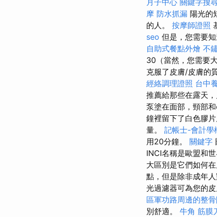
月子中心
關鍵字搜
摩
防水抓漏
陽光的
的人。
按摩師證照
seo
但是，您需要知
自助式餐點外燴
不
30（當然，您需要
克服了皮膚/皮膚的
經絡調理證照
台中
推薦給那些在露天，
泵塗在面部，頸部和d
鐘裡留下了白色膠
量。
記帳士-會計學
用20分鐘。
關鍵字
INCI名稱是歐盟
大區別是它們如何在
點，但是除非成年人
光過濾器可為您的皮
區軍功路周邊的整骨
別舒適。
牛角 筋膜