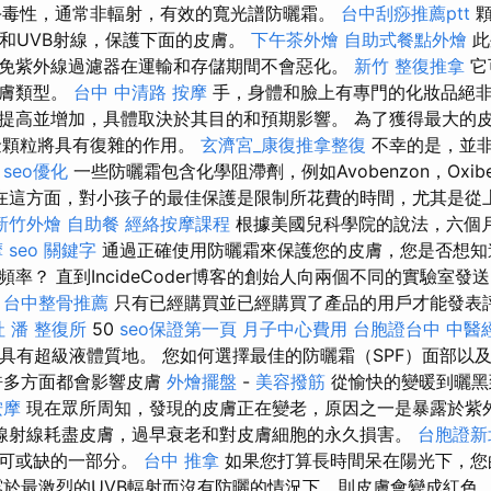
n-毒性，通常非輻射，有效的寬光譜防曬霜。
台中刮痧推薦ptt
顆
A和UVB射線，保護下面的皮膚。
下午茶外燴
自助式餐點外燴
此
免紫外線過濾器在運輸和存儲期間不會惡化。
新竹 整復推拿
它
皮膚類型。
台中 中清路 按摩
手，身體和臉上有專門的化妝品絕
提高並增加，具體取決於其目的和預期影響。 為了獲得最大的
金顆粒將具有復雜的作用。
玄濟宮_康復推拿整復
不幸的是，並
。
seo優化
一些防曬霜包含化學阻滯劑，例如Avobenzon，Oxib
在這方面，對小孩子的最佳保護是限制所花費的時間，尤其是從上
新竹外燴
自助餐
經絡按摩課程
根據美國兒科學院的說法，六個
摩
seo 關鍵字
通過正確使用防曬霜來保護您的皮膚，您是否想知
率？ 直到IncideCoder博客的創始人向兩個不同的實驗室
。
台中整骨推薦
只有已經購買並已經購買了產品的用戶才能發表
社
潘 整復所
50
seo保證第一頁
月子中心費用
台胞證台中
中醫
霜，具有超級液體質地。 您如何選擇最佳的防曬霜（SPF）面部
許多方面都會影響皮膚
外燴擺盤
-
美容撥筋
從愉快的變暖到曬黑
按摩
現在眾所周知，發現的皮膚正在變老，原因之一是暴露於紫
線射線耗盡皮膚，過早衰老和對皮膚細胞的永久損害。
台胞證新
不可或缺的一部分。
台中 推拿
如果您打算長時間呆在陽光下，您
露於最激烈的UVB輻射而沒有防曬的情況下，則皮膚會變成紅色