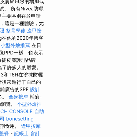
如皮膚癌風險的增加或
 所有Nivea防曬
但主要區別在於申請
護，這是一種體驗，尤
照
整骨學徒
逢甲按
ong在他的2020年博客
小型外燴推薦
在日
像PPD一樣，也表示
教徒皮膚護理品牌
為了許多人的最愛。
3和T6H在塗抹防曬
究所後來進行了自己的
遠離廣告的SPF
設計
多。
全身按摩
輔酶-
的瀏覽。
小型外燴推
RCH CONSOLE
自助
司
bonesetting
定期食用。
逢甲按摩
整脊
-
記帳士 會計