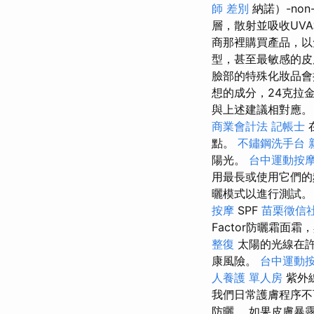
師 差別
納諾）-no
層，散射並吸收UV
商那裡購買產品，以
型，甚至最敏感的
臉部的特殊化妝品會
想的成分，24克拉
與上述建議相對應
商業會計法 記帳士
點。
不鏽鋼洗手台
陽光。
台中運動按
用最長或使用它們的頻
曬模式以進行測試
按摩
SPF
苗栗徵信
Factor防曬霜面
整復
太陽的光線在
康風險。
台中運動
人養護 單人房
紫外
我們日常護膚程序
防曬。 如果皮膚暴