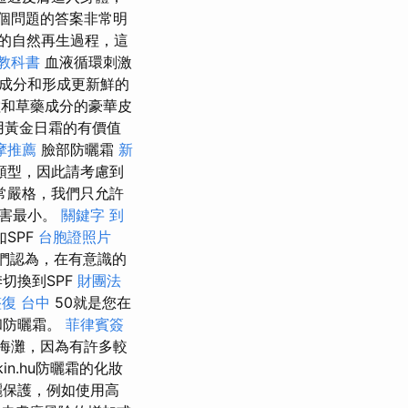
個問題的答案非常明
膚的自然再生過程，這
 教科書
血液循環刺激
成分和形成更新鮮的
粒和草藥成分的豪華皮
用黃金日霜的有價值
摩推薦
臉部防曬霜
新
類型，因此請考慮到
常嚴格，我們只允許
有害最小。
關鍵字
到
SPF
台胞證照片
們認為，在有意識的
切換到SPF
財團法
整復 台中
50就是您在
和防曬霜。
菲律賓簽
海灘，因為有許多較
skin.hu防曬霜的化妝
曬保護，例如使用高