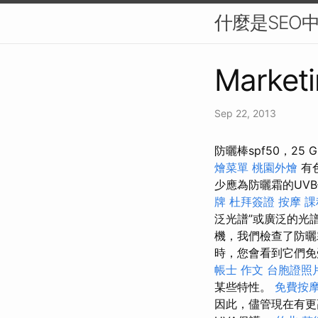
什麼是SEO
Marketi
Sep 22, 2013
防曬棒spf50，2
燴菜單
桃園外燴
有
少應為防曬霜的UV
牌
杜拜簽證
按摩 課
泛光譜”或廣泛的光
機，我們檢查了防
時，您會看到它們
帳士 作文
台胞證照
某些特性。
免費按
因此，儘管現在有更