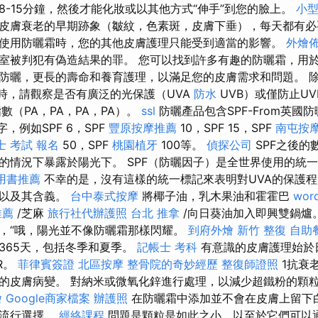
8-15分鐘，然後才能化妝或以其他方式“伸手”到您的臉上。
小
皮膚衰老的早期跡象（皺紋，色素斑，皮膚下垂），每天都有
使用防曬霜時，您的其他皮膚護理只能受到適當的影響。
外燴
室被判犯有偽造結果的罪。 您可以找到許多有趣的防曬霜，用
防曬，更長的壽命和養育護理，以滿足您的皮膚需求和問題。 
子時，請觀察是否有廣泛的光保護（UVA
防水
UVB）或僅防止UV
數（PA，PA，PA，PA）。
ssl
防曬產品包含SPF-From英國
，例如SPF 6，SPF
豐原按摩推薦
10，SPF 15，SPF
南屯按
士 考試 報名
50，SPF
桃園植牙
100等。
偵探公司
SPF之後的
的情況下暴露於陽光下。 SPF（防曬因子）是全世界使用的統
用書推薦
不幸的是，沒有這樣的統一標記來表明對UVA的保護
記以及其含義。
台中泰式按摩
將椰子油，乳木果油和霍霍巴
wor
推薦
/芝麻
旅行社代辦護照
台北 推拿
/向日葵油加入即興雙鍋爐
，“哦，陽光並不像防曬霜那樣閃耀。
到府外燴
新竹 整復
自助
365天，包括冬季和夏季。
記帳士 考科
有意識的皮膚護理始於
R。
菲律賓簽證
北區按摩
整骨院的奇妙經歷
整復師證照
1抗衰
的皮膚病變。 對納米或微氧化鋅進行處理，以減少超鐵粉的顆
燴
Google商家檔案
辦護照
在防曬霜中添加並不會在皮膚上留下
的流行選擇。
經絡課程
問題是顆粒是如此之小，以至於它們可以