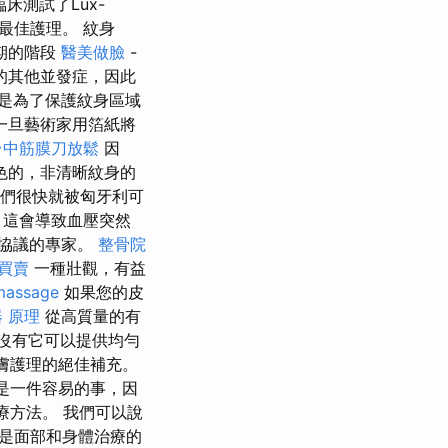
床測試了Lux-
最佳護理。 紋身
期的階段
醫美做臉
-
的其他並發症，因此
是為了保護紋身區域
一旦藝術家用箔紙將
台中筋膜刀放鬆
因
色的，非清晰紋身的
們很快就被匈牙利可
，這會導致血壓突然
協議的專家。
整骨院
買賣
一種壯觀，有益
massage
如果您的皮
 原理
從高質量的有
沒有它可以提供均勻
膚護理的絕佳補充。
是一件容易的事，因
療方法。 我們可以說
術是面部和身體治療的