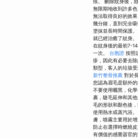
痕。 刪除紋身後，
無限期地收到許多
無法取得良好的效果
幾分鐘，直到完全
塗抹並長時間保護
就已經治癒了紋身。
在紋身後的最初7-
一次。
台胞證
按照
疹，因此有必要去
類型，客人的垃圾
新竹整骨推薦
對於長
您認為眉毛是額外的
不要使用曬黑，化學
裹，睫毛延伸和其他
毛的形狀和顏色後，
使用熱水或蒸汽浴
膚，噴霧主要用於
防止在選擇時燃燒
有價值的感覺器官