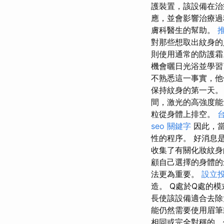
護裝置，該設備在
應，並會影響治療
膚科醫生的幫助。
對那些想取出紋身的
則使用通常的防護霜
機會曬日光浴並學習
不熟悉這一事實，
保持紋身的第一天
間，激光的高強度能
粒從身體上排空。
seo 關鍵字
因此，當
性的程序。 好消息
收集了有關化妝紋身
顧自己選擇的身體
法更為重要。
設立
造。 Q處於Q處的
長使該設備適合去
能仍然需要使用眉筆
相同或完全對稱的，