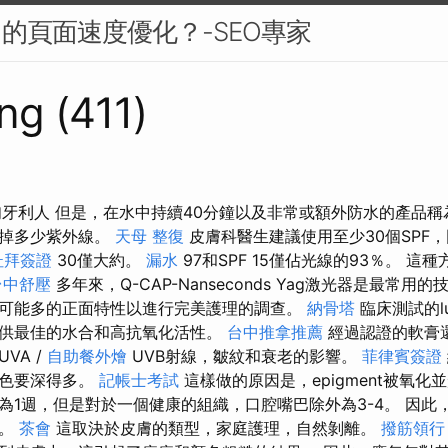
中的頁面速度優化？-SEO專家
ng (411)
匈牙利人 但是，在水中持續40分鐘以及非常或額外防水的產品稱為
濾掉多少紫外線。
天母 整復
皮膚科醫生建議使用至少30個SPF，
杜拜簽證
30僅大約。
漏水
97和SPF 15僅佔光線的93％。 這
台中舒壓
多年來，Q-CAP-Nanseconds Yag激光器是最常用
可能多的正面特性以進行完美護理的調查。
納骨塔
臨床測試的l
供最佳的水合和高抗氧化活性。
台中推拿推薦
經過認證的軟膏
VA /
自助餐外燴
UVB射線，皺紋和衰老的影響。
菲律賓簽證
顏色要深得多。
記帳士考試
這樣做的原因是，epigment被氧化並
為1週，但是對於一個健康的組織，口腔嘴巴除外為3-4。 因此
的。
茶會
這取決於皮膚的類型，家庭護理，自然剝離。
撥筋領行