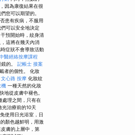
信息，因為康復結果在很
我們您可以期望的。
否患有疾病，不服用
我們可以安全地決定
干預開始時，紋身清
血，這將在幾天內消
臨時症狀不會導致活動
中醫經絡按摩課程
眼鏡的。
記帳士 接案
戴者的個性。 化妝
。
文心路 按摩
化妝紋
飲機
一種天然的化妝
快地從皮膚中褪色。
種處理之間，只有在
光治療前的10天
免使用日光浴室，日
的顏色越鮮明，用激
在皮膚的上層中，第