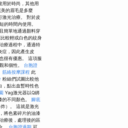
被用於時尚，其他用
完美的眉毛是多麼
行激光治療。 對於皮
短的時間內使用。
且簡單地通過顏料穿
應比較輕或白色的紋身
治療過程中，通過特
炎症，因此產生皮
也很有優惠。 這項服
值觀和個性。
台胞證
。
筋絡按摩課程
此
燴
粉絲們試圖比較他
白，點出血暫時性色
園
Yag激光器以Q綁
漆的不同顏色。
腳底
炸）。 這就是激光
，將色素碎片的油漆
治療後，處理後的區
合。
台胞證過期
可