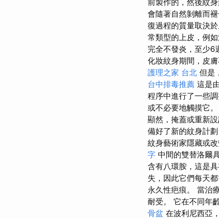
前製作的，然後紋身
會隨著自然剝離而
復過程的質量取決
常類型的上皮，例如
完全不發炎，至少6
化妝紋身期間，皮膚
護理之家 台北
但是
台中排毒推薦
這是由
程序中進行了一些
或不必要地觸摸它
顯然，掩蓋或重新設
備好了新的紋身計劃
紋身藝術家隱藏或改變
字
中間的雙替洛爾
含有八環胺，這是
失，因此它們每天都
永久性疤痕。 當治
耐受。 它在不同年
骨盆
在波利尼西亞