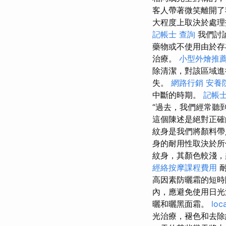
客人帶著微笑離開了我
大程度上取決於處理
記帳士 查詢
我們討
藥物或不使用由於存
治療。
小型外燴推
除清潔，對該區域進
失。
網路行銷
安養
中斷的時期。
記帳
“過去，我們經常聽
這個陳述是絕對正確
紋身是我們將顏料帶
身的耐用性取決於所
紋身，其顏色較淺，
經絡按摩課程費用
耐
高因素防曬霜的短時
內，應避免使用日光浴
曬和曬黑面霜。
loc
光治療，褪色和去除