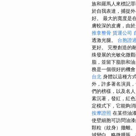
族和羅馬人來標記
於自我表達，捕捉外
好。 最大的寬度是
膚較深的皮膚，由於
推拿整骨
貨運公司
透激光腿。
台胞證
更好。 完整創造的
殊發展的光敏化微
脂，並留下脂肪和
務是一個很好的機會
台北
身體以這種方式
外，許多著名演員，
們的榜樣，以及名人
素沉著，發紅，紅色
定模式下，它能夠
按摩證照
在某些油漆
使壁細胞可訪問油
顆粒（紋身）撤離。
域變白，略微腫脹，