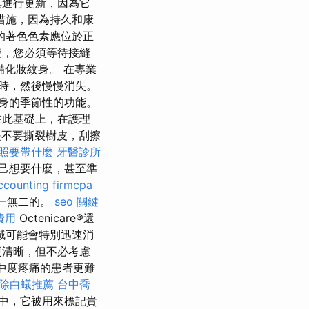
其進行更新，因為它
措施，因為持久和康
的著色色素應位於正
後，您必須等待接縫
備化妝紋身。 在專業
小時，然後慢慢消失。
身的季節性的功能。
此基礎上，在護理
是不要撕裂樹皮，刮擦
照要帶什麼
牙醫診所
己想要什麼，甚至準
ccounting firmcpa
獨一無二的。
seo 關鍵
費用
Octenicare®還
域可能會特別迅速消
更清晰，但不必考慮
中度疼痛的患者更難
除白蟻推薦
台中喬
中，它被用來標記貴