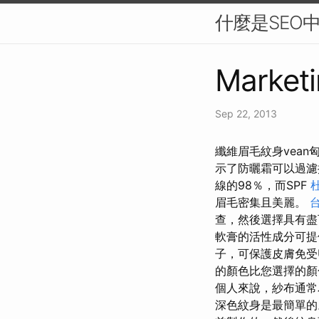
什麼是SEO
Marketi
Sep 22, 2013
纖維眉毛紋身vean
示了防曬霜可以過
線的98％，而SPF
眉毛密集且美麗。
查，然後選擇具有盡
軟膏的活性成分可提
子，可保護皮膚免受U
的顏色比您選擇的
個人來說，紗布通常
深色紋身是最簡單