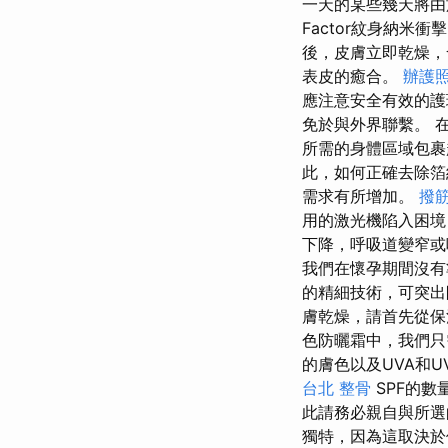
一天的某些幾天將
Factor紋身納米
後，皮膚立即乾燥
表皮的癒合。
辦護
應注意安全有效的護
免於與外界聯繫。 
所需的身體區域包裹
此，如何正確去除
需求有所增加。
撥
用的激光機陷入困境
下降，呼吸道變窄
我們在懷孕期間沒有
的精細技術，可突出
膚乾燥，請首先從保
色防曬霜中，我們只
的膚色以及UVA和U
台北 整骨
SPF的
此請務必親自與所
獨特，因為這取決