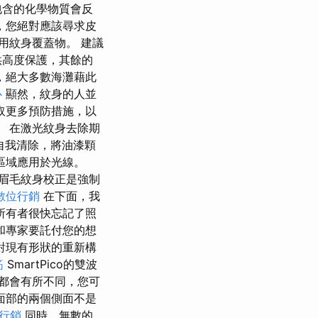
包含的化學物質會反
，您絕對應該尋求皮
用紋身覆蓋物。 建議
供高度保護，其餘的
，絕大多數海灘藉此
心
顯然，紋身的人並
取更多預防措施，以
 在激光紋身去除期
自我清除，將油漆顆
區域應用於光線。
眉毛紋身校正是強制
數位行銷
在下面，我
所有者很快忘記了照
和專家要託付您的想
對現有形狀的重新構
筋
SmartPico的雙波
都會有所不同，您可
面部的兩個側面不是
行銷
同時，無數的