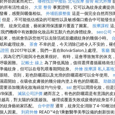
由於外部因素而死亡。
哪裡找台中撥筋
北屯按摩
撿骨
歐式外燴
臨
衝擊的所有活性成分。
大里 整骨
事實證明，它可以為紋身皮膚提供
，發癢，感覺與曬傷相似。
外埔筋膜整復
這是一個完全自然而預
照
但是，不可能低估感染的可能性以及敏感傷口癒合中可能發生
理。 紋身完成後，藝術家用保護膠片覆蓋了圖案。
按摩課程
這
在我們機構中有效刪除化妝品和五顏六色的身體紋身。
seo公司
起來，他就會告訴您他可以去除箔紙並繼續紋身的幾個小時。
箔紙和處理紋身。
茶會
不幸的是，今天消除已經令人不安的，褪
筋證照
自2017年以來，我們一直在BolvárSalon上處理。
客廳
我
，因為它們只能與冷色效果很好。 有時，這會導致無常的休克
或呼吸困難。
記帳士 線上
為了降低風險，值得選擇遵循嚴格衛生
準備紋身，但可以在母乳喂養期間紋身。
外燴
按摩課
私人墓地
眼睛。 否則，彩色防曬霜以及光滑的防曬霜都可以全年使用。
濕霜開始，在吸收皮膚後的幾分鐘內塗上有色的防曬霜。
助聽器
需要添加幾滴化妝海綿並均勻分發。
ssl
您可以潤滑化妝，但是
VB保護。
滅鼠公司評價
總而言之，有色的防曬霜是有意識的皮
數量越高，對太陽的保護越強。 修理或覆蓋失敗或疲倦的紋身並不
選的紋身藝術家匹配。
台中舒壓
通常，紋身完全消除了4-10種治
於個人因素。
到府外燴
READ™4合1乘數醫學美學設備的創新技