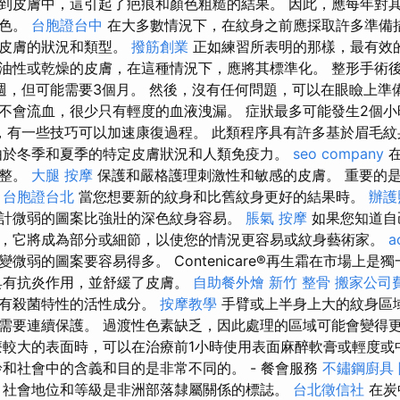
到皮膚中，這引起了疤痕和顏色粗糙的結果。 因此，應每年對
褪色。
台胞證台中
在大多數情況下，在紋身之前應採取許多準備
於皮膚的狀況和類型。
撥筋創業
正如練習所表明的那樣，最有效
油性或乾燥的皮膚，在這種情況下，應將其標準化。 整形手術
週，但可能需要3個月。 然後，沒有任何問題，可以在眼瞼上準
不會流血，很少只有輕度的血液洩漏。 症狀最多可能發生2個
，有一些技巧可以加速康復過程。 此類程序具有許多基於眉毛紋
於冬季和夏季的特定皮膚狀況和人類免疫力。
seo company
在
調整。
大腿 按摩
保護和嚴格護理刺激性和敏感的皮膚。 重要的
。
台胞證台北
當您想要新的紋身和比舊紋身更好的結果時。
辦護
計微弱的圖案比強壯的深色紋身容易。
脹氣 按摩
如果您知道自
，它將成為部分或細節，以使您的情況更容易或紋身藝術家。
a
微弱的圖案要容易得多。 Contenicare®再生霜在市場上是
具有抗炎作用，並舒緩了皮膚。
自助餐外燴
新竹 整骨
搬家公司
具有殺菌特性的活性成分。
按摩教學
手臂或上半身上大的紋身區
需要連續保護。 過渡性色素缺乏，因此處理的區域可能會變得
療較大的表面時，可以在治療前1小時使用表面麻醉軟膏或輕度或
齡和社會中的含義和目的是非常不同的。 - 餐會服務
不鏽鋼廚具
，社會地位和等級是非洲部落隸屬關係的標誌。
台北徵信社
在炭