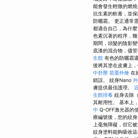
能會發生輕微的燃燒
抗生素的軟膏，並保
防曬霜。 更正通常
都適合自己，為什
色素沉著的程序，幾
期間，頭髮的陰影變
底漆的混合物，儘管
生館
有色的防曬霜
後將其塗在皮膚上，
中舒壓
苗栗外燴
在
錯誤。 紋身Nano
外
膚提供最佳護理。
生館排毒
紋身去除（
其耐用性。 基本上
中
Q-OFF激光器
療編號後，您的紋
上毫無障礙，但它被
紋身塗料能夠吸收