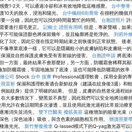
感覺1-2天，可以通過冷卻和冰有效地降低這種感覺。
台中整脊
護10天的脫水，浸泡和陽光。
台中楓樹6街喬骨
在很輕的幾個月
需要一分鐘，因此您可以找到時間最繁忙的時間。
台胞證照片
許
麼需要進行眉毛更正。
記帳士 證照有用嗎
但是，專家聲稱，如果
乎不可能保證顏色將保留幾年，並且輪廓將是乾淨的。
到府外
化了3次，因此它僅在指定時期結束之前恢復到正常狀態。 後
不像專業底漆一樣，它可以是隱藏較小的皮膚缺陷和皮膚統一
還保濕並自然保護皮膚免受有害射線的侵害。
台胞證申請
將底漆
但一方面，最終結果不會那麼好，另一方面，防曬霜會稀釋其
施加防曬霜後，牢固地施加了底漆，這也可能降低防曬霜的效率
燴公司
Shock
台中 按摩
Professional護理軟膏，採用全
近視雷射
保濕和護理軟膏適合新鮮紋身（建議在紋身後3週）和
例如紋身）提供了明確的結果。 但是，皮膚的自然老化過程始
，在大多數情況下，變黑並不典型，因此我們可以安全地將治療
的使用允許在會話期間多次滲透，並且使用此激光過程比常規治療
身逐漸消失並消失。
雙下巴醫美
撥筋美容
這種增加的能量光束（
深色（深色油漆）吸收，與含色素的細胞相互作用。
辦護照要
這種激光光。
新竹整復推拿
Q-lassed模式下的Q-yag激光器