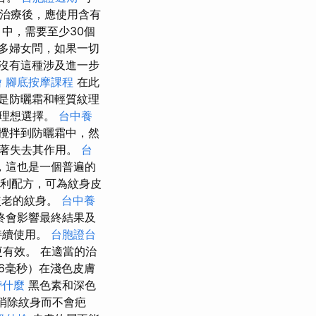
治療後，應使用含有
中，需要至少30個
多婦女問，如果一切
沒有這種涉及進一步
燴
腳底按摩課程
在此
者是防曬霜和輕質紋理
的理想選擇。
台中養
攪拌到防曬霜中，然
顯著失去其作用。
台
，這也是一個普遍的
新的專利配方，可為紋身皮
較老的紋身。
台中養
終會影響最終結果及
持續使用。
台胞證台
更有效。 在適當的治
6毫秒）在淺色皮膚
帶什麼
黑色素和深色
可以消除紋身而不會疤