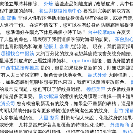
治療後立即將其刪除。
外燴
這些產品剝離皮膚 /改變皮膚，其中
過程中施加的顏料。
養生與整復推廣中心
要找到完美的解決方案
推拿 證照
非侵入性程序包括用新紋身覆蓋現有的紋身，或專門使
人進行干預。 在這些情況下，您可以在有紋身的防曬霜區域提
。 您準備好在陽光下休息幾個小時了嗎？
台中按摩spa
在夏天
了典型的膚色，這表明了我們這個季節對海灘的訪問。
茶會點
他們也喜歡陽光和海灘
記帳士 套書
/游泳池。 現在，我們需要採
。
哪裡找台中撥筋
大約百分比的紋身者想與疲倦或審美紋身離婚。
量滲透到皮膚的上層並爆炸顏料。
cpa firm
隨後，借助身體的
台中西屯區按摩推薦
是的，但是如果紋身是新鮮的，則無法將該
有人去日光浴室時，顏色會更快地褪色。
歐式外燴
大師強調，
是，如果您感到無聊並想要其他東西，我們可以隨時更改顏色。
的最常見問題，您也可以了解紋身過程。
撥筋美容
大多數紋身
的創造是多麼重要。
防水抓漏
治癒後的紋身護理比選擇一個主題
投資公司
您有機會刷新現有的紋身，如果您不畫新的表格，這是
模式可以幫助分解含有更多穀物油漆或簡潔色素的紋身。
新竹 撥
除大多數油漆顏色。
大里 整骨
對於每個人來說，化妝紋身的結果
或粉末，尤其是當您穿著高度覆蓋的特徵性化妝時。
外燴廠商
儘管目標是實現完美的對稱性，但沒有保證或100％完美。
數位