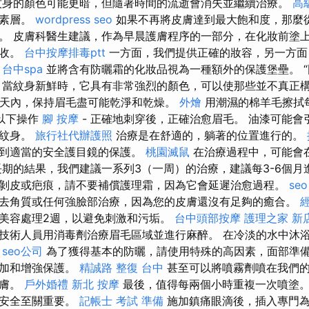
紋身的顏色可能更暗，但隨著時間的流逝會消失並繼續治療。
高
色素層。
wordpress seo
如果不再將皮膚達到最大飽和度，那麼
。 皮膚科醫生建議，作為早晨護膚程序的一部分，在化妝前塗
吸收。
台中按摩排毒ptt
一方面，我們提供正確的妝容，另一方面
。
台中spa
並將含有防曬霜的化妝品視為一種額外的保護堡壘。 
 當紋身新鮮時，它具有非常強烈的顏色，可以使那些並不真正
14天內，保持眉毛盡可能乾淨和乾燥。
外燴
用潮濕的棉羊毛擦拭
以下操作
腳 按摩
- 正確地刺穿後，正確治愈眉毛。 油漆可能會
除紋身。
旅行社代辦護照
治療是在舒適的，躺著的位置進行的。
受到適當的安全護目鏡的保護。
桃園滅鼠
在治療過程中，可能會
期的結果，我們建議一系列3（一周）的治療，建議每3-6個月
剝皮或疤痕，請不要補償護理霜，因為它會延遲治愈過程。
seo
去角質或任何強臉部治療，因為您的皮膚還沒有足夠的癒合。
美容處理2週，以避免刺激和污垢。
台中頭部按摩
護理之家 新
技術人員用消毒劑治療眉毛區域並進行麻醉。 在冷淡的水中沐浴
。
seo公司
為了獲得基本的防曬，請使用特殊的高因素，面部準
增加和增強保護。
精誠路 整復 台中
甚至可以將噴霧劑噴在我們的
皮膚。
戶外婚禮
新北 按摩
最後，值得每兩個小時重複一次噴塗。
的安全至關重要。
記帳士 考試 準備
施加鎮痛眼滴後，插入專門為