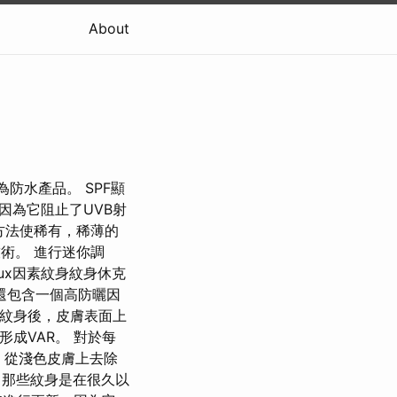
About
防水產品。 SPF顯
因為它阻止了UVB射
種方法使稀有，稀薄的
的技術。 進行迷你調
ux因素紋身紋身休克
還包含一個高防曬因
紋身後，皮膚表面上
形成VAR。 對於每
，從淺色皮膚上去除
那些紋身是在很久以