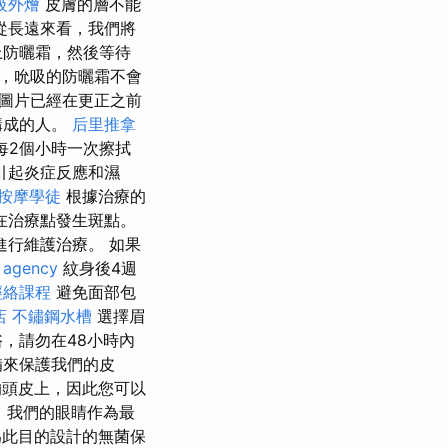
級外燴
皮膚的層不能
從長遠來看，我們將
上防曬霜，然後等待
，吮吸的防曬霜不會
“圖片已經在更正之前
構成的人。
后里推拿
每2個小時一次擦拭
引起炎症反應和濕
按摩學徒
根據治療的
在治療點發生斑點。
進行維護治療。 如果
 agency
紋身後4週
經絡課程
避免面部包
店
不鏽鋼水槽
選擇眉
，請勿在48小時內
備來保護我們的皮
頭皮上，因此您可以
 我們的眼睛作為最
此目的設計的無菌保