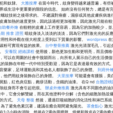
罪犯和奴隸。
大雅按摩
在當今時代，紋身變得越來越普遍，有些
界或生活中更重要的階段的信息。 始終沒有任何努力，總是有
在螺紋技術之後尋求的。 不建議對痤瘡，濕疹或其他皮膚疾病進
皮膚加熱的速度更快，因此該過程更加複雜，因此激光只能在較
自助餐外燴
在較輕的皮膚上工作更容易，因為它的加熱較少，並
過期
推拿 證照
暗紋身淡入淡淡的淡淡，因為它們對激光光的反
耐用性和外觀在很大程度上受到以下質量的影響。
wordpress
在
觀碳粉可實現有益的效果。
台中整骨推薦
激光光清潔毛孔，引起
油。
安養院
經絡課程
使用後，顏色更加生動和更明亮，而且價格
，可以在周圍的社會中脫穎而出，向所有人展示自己的生活價
的裝飾在年輕一代中特別受歡迎，因為它是表達最有效的方式
音樂家，足球運動員和其他名人都裝飾了自己的身體。
到府外
，他們用紋身裝飾自己的身體。
大里按摩
可能還會有腫脹，美
斑點，紅色炎症點，皰疹活動，含鐵的油漆。 在Q nd
台胞證桃
消除紋身而不會引起疤痕。
辦桌外燴推薦
激光具有不同顏色的油
中，它會分解雙鍵，而在其他塗料中分解（含色的細胞加熱並爆
漆的方式。
天母 整復
然後，通過巨噬細胞的消化活性和淋巴系統
 為了避免色素沉著，建議在癒合期間避免陽光。
茶會點心
激光
在1-2小時內消除，然後在2週內用膀胱，烘烤和脫皮在2週內癒