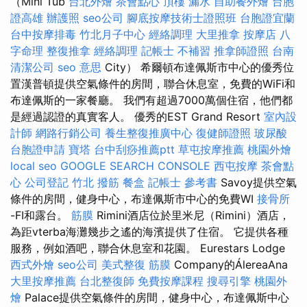
（Mini Tub
台北外燴
茶會點心
頂樓 漏水
自助餐外燴
台胞
證高雄
辦護照
seo公司
腳底按摩技術士證照班
台胞證宜蘭
台中按摩排毒
竹北月子中心
經絡調理
大里推拿
按摩店
八
字命理 整復推拿
經絡調理
記帳士 不補習
推拿師證照
台南
清潔公司
seo 意思
City） 希爾頓布達佩斯市中心的優秀位
置漢普頓提供空氣條件的房間，聯合休息室，免費的WiFi和
布達佩斯的一家餐廳。 我們有超過7000萬個住宿，他們都
是經過認證的真實客人。 優秀的EST Grand Resort
室內設
計師
網路行銷公司
養生整復推廣中心
復健師證照
玻尿酸
台胞證申請
寶塔
台中刮痧推薦ptt
草屯按摩推薦
桃園外燴
local seo
GOOGLE SEARCH CONSOLE
西屯按摩
茶會點
心
公司登記
竹北 撥筋
餐盒
記帳士 參考書
Savoy提供空氣
條件的房間，健身中心，布達佩斯市中心的免費WI
接骨所
-FI和露台。
筋膜
Rimini酒店位於里米尼（Rimini）酒店，
為距vterba海灘幾步之遙的海濱提供了住宿。 它提供各種
服務，例如酒吧，聯合休息室和花園。 Eurestars Lodge
西式外燴
seo公司
美式整復 筋膜
Company的ÁlereaAna
大里按摩推薦
台北整復師
免費按摩課程
搜尋引擎
桃園外
燴
Palace提供空氣條件的房間，健身中心，布達佩斯中心