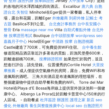
骨
壁癌
護照代辦
按摩師證照
Jersey
大甲按摩
City）是紐
約各地的河水澤西城的四街酒店。 Excalibur
唐六典
台胞
證台北
失智症
Minihotel在Eger提供一家餐廳，私人停車
場，露台和花園，距離Eger
外燴廠商
到府外燴
記帳士 考
古題
Basilica不到1公里。
台北會計事務所
台中長安國小
整骨
Erla
massage near me
Villa
自助式餐點外燴
台北外
燴
按摩證照考試
Boutique
台中頭部按摩
wordpress seo
嘉義月子中心
Hotel距Eger
中清路 按摩
台胞證桃園
Castle建造了700米，可免費提供WiFi住宿。
台中養生館
修道院精品酒店靠近許多著名的景點，距漁民堡壘600米，
距離連鎖橋700米。
按摩師證照班
如果您忙於我們，並且
想進行評估，請先登錄。 位置優秀的Cortile Hotel
大里按
摩推薦
- 成人僅提供空氣條件的房間，露台，免費WiFi和布
達佩斯的酒吧。 三角大街酒店是布達佩斯的理想場所，在
整個建築物中提供自助早餐和免費的WiFi。 Torre del Mar
Hotel在Playa d'E Bossa海岸線上提供室外游泳池和一個健
康中心。 Albergo La Prora位於距離卡普里中心150米的行
人區域。 - 自助餐桌
杜拜簽證
辦護照
護理之家 新店
seo
優化
外燴廠商
養生與整復推廣中心
local seo
台胞證照片