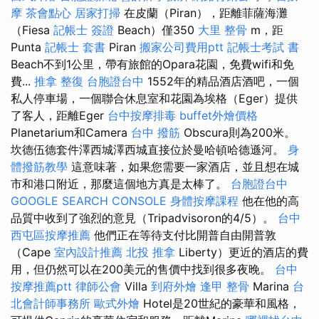
摩
茶會點心
居家打掃
在皮蘭（Piran），距離菲薩海灘
（Fiesa
記帳士 簽證
Beach）僅350
大里 整骨
m，距
Punta
記帳士 套書
Piran
搬家公司費用ptt
記帳士考試 書
Beach不到1公里，帶有旅館的Opara花園，免費wifi和免
費...
推拿 整復
台胞證台中
1552年的精品酒店酒吧，一個
私人停車場，一個聯合休息室和花園為埃格（Eger）提供
了客人，距離Eger
台中按摩排毒
buffet外燴價格
Planetarium和Camera
台中 撥筋
Obscura則為200米。
坎德伍德套件澤西城澤西城直接位於曼哈頓哈德遜河。
身
體撥筋教學
這意味著，如果您需要一家酒店，並且想在城
市和港口附近，那麼這個地方真是太棒了。
台胞證台中
GOOGLE SEARCH CONSOLE
身體按摩課程
他在他的高
品質中收到了強烈的意見（Tripadvisoron的4/5）。
台中
西屯區按摩推薦
他們正在等待支付比開普自由開普敦
（Cape
室內設計推薦
北投 推拿
Liberty）更近的酒店的費
用，但仍然可以在200美元的售價中找到很多夜晚。
台中
按摩推薦ptt
律師公會
Villa
到府外燴
逢甲 整骨
Marina
台
北會計師事務所
歐式外燴
Hotel是20世紀的豪華和風格，