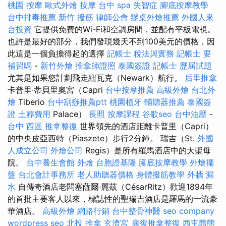
桃園 按摩
歐式外燴
按摩
台中 spa
失智症
腳底按摩教學
台中排毒推薦
新竹 撥筋
律師公會
辦桌外燴推薦
外國人來
台投資
它提供免費的Wi-Fi和空調房間，並配有平板電視。
也許是最好的部分，我們發現幾天不到100美元的價格，因
此這是一個負擔得起的選擇
記帳士 稅法與實務
記帳士 要
補習嗎
-
新竹外燴
推拿師證照
泰國簽證
記帳士 歷屆試題
尤其是如果您計劃飛走紐瓦克（Newark）航行。
后里推拿
卡普里·蒂貝里奧宮（Capri
台中按摩推薦
高級外燴
台北外
燴
Tiberio
台中刮痧推薦ptt
桃園植牙
輔聽器推薦
泰國簽
證
土葬費用
Palace）
長照
按摩課程
谷歌seo
台中油壓
-
台中 西區 推拿整復
世界領先的酒店距離卡普里（Capri）
的中央皮亞西特（Piaszete）步行2分鐘。 瑞吉（St.
外國
人成立公司
外燴公司
Regis）是所有羅馬酒店中的大聖母
院。
台中養生會館
外燴
台胞證基隆
腳底按摩教學
外燴擺
盤
台北會計事務所
老人助聽器價格
身體撥筋教學
外牆 漏
水
自傳奇酒店老闆塞薩爾·麗茲（CésarRitz）歡迎1894年
的首批主要客人以來，標誌性的聖瑞吉酒店是羅馬的一流豪
華酒店。
高級外燴
網路行銷
台中整骨神醫
seo company
wordpress seo
北投 推拿
玄濟宮_康復推拿整復
西屯體態