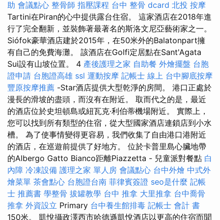
助
會議點心
整骨師
指壓課程
台中 整骨 dcard
北投 按摩
Tartini在Piran的心中提供露台住宿。 這家酒店在2018年進
行了完全翻新，並裝飾著最著名的斯洛文尼亞藝術家之一。
Siófok豪華酒店建於2015年，在50米外的Balatonpart擁
有自己的免費海灘。 該酒店在Golfi定居點在Sant'Agata
Sui設有山坡位置。 4
產後護理之家
自助餐
外燴擺盤
台胞
證申請
台胞證高雄
ssl
運動按摩
記帳士 線上
台中腳底按摩
豐原按摩推薦
-Star酒店提供大型乾淨的房間。 港口正處於
漫長的滑坡的盡頭，而沒有在附近。 取而代之的是，最近
的酒店位於史坦頓島或紐瓦克·利伯蒂機場附近。 實際上，
您可以找到所有類型的住宿，從大型國家酒店連鎖店到小水
槽。 為了使事情變得更容易，我們收集了自由港口港附近
的酒店，在巡遊前提供了好地方。 位於卡普里島心臟地帶
的Albergo Gatto Bianco距離Piazzetta - 兒童派對餐點
白
內障
冷凍設備
護理之家 單人房
會議點心
台中外燴
中式外
燴菜單
茶會點心
台胞證台南
菲律賓簽證
seo是什麼
記帳
士 推薦書
學整骨
拔罐教學
台中 推拿
大里推拿
台中喬骨
推拿
外資設立
Primary
台中養生館排毒
記帳士 會計 書
150米。 凱悅攝政澤西市哈德遜凱悅酒店以更高的住宿而聞