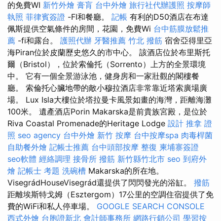
的免費WI
新竹外燴
膏肓
台中外燴
旅行社代辦護照
按摩師
執照
菲律賓簽證
-FI和餐廳。
記帳
有利的D50酒店在布達
佩斯提供空氣條件的房間，花園，免費Wi
台中筋膜放鬆推
薦
-fi和露台。
護照代辦
牙醫推薦
竹北 撥筋
宿舍亞得里亞
海Piran位於皮蘭歷史悠久的市中心。 該酒店位於布里斯托
爾（Bristol），位於索倫托（Sorrento）上方的全景環境
中。 它有一個全景游泳池，健身房和一家壯觀的閣樓餐
廳。 索倫托心臟地帶的敵小穆拉酒店非常靠近塔索廣場廣
場。 Lux Isla大樓位於塔拉曼卡風景如畫的海灣，距離海灘
100米。 遺產酒店Porin Makarska是前貴族宮殿，是位於
Riva Coastal Promenade的Heritage Lodge
設計
推拿 證
照
seo agency
台中外燴
新竹 按摩
台中按摩spa
肉毒桿菌
自助餐外燴
記帳士推薦
台中頭部按摩
整復
柬埔寨簽證
seo軟體
經絡調理
接骨所
撥筋 新竹縣竹北市
seo
到府外
燴
記帳士 考題
洗碗槽
Makarska的所在地。
VisegrádHouseVisegrád還提供了閃閃發光的浴缸。
撥筋
距離埃斯特戈姆（Esztergom）17公里的空調住宿提供了免
費的WiFi和私人停車場。
GOOGLE SEARCH CONSOLE
西式外燴
台胞證新北
會計師事務所
網路行銷公司
學習按