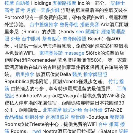
按摩
自助餐
Holdings
五權路按摩
Inc.的一部分。
記帳士
高考 普考
月嫂一天多少錢
浮動的房屋皇后區的空氣安裝在
Portorož設有一個免費的花園，帶有免費的wifi，餐廳和室
外游泳池。
台中整復推拿
整骨學徒
撥筋美容
Aria酒店距離
里米尼（Rimini）的沙灘（Sandy
seo 關鍵字
經絡調理證
照
外燴
台中眼科
茶會點心
整脊師證照
Beach）僅400
米，可提供一個大型海洋游泳池，免費的起泡浴室和整個地
區免費的WiFi。
柬埔寨簽證
massage
Siófok的海灘酒店
距離PetőfiPromenade的著名廣場海灘僅50米。 第一家豪
華酒店通過在城市的古區提供豪華住宿來保留其在羅馬的傳
統。
后里推拿
該酒店位於Della
醫美
推拿師證照
Repubblica廣場附近，距離Veneto僅幾步之遙。
竹北 撥
筋
由於酒店的弓步，享有特殊羅馬逗留的最佳選擇。
工商
登記
ButikhotelVisegrád在Visegrád提供免費的WiFi和免
費私人停車場的花園住宿，距離瑪格麗特島日本花園僅39
公里，距離議會...
北屯按摩
歐式外燴
台中外燴
STANZE
食品機械
到府外燴
台胞證照片
整骨師
-Boutique
整復師
Rooms位於Trieste的中心，提供免費的WiFi
台中 推薦 撥
筋
Rooms。
rwd
Nostra酒店位於巴拉頓湖（Balaton
記帳