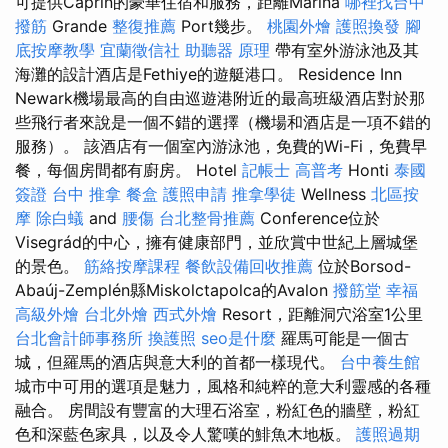
可提供Caprin的豪華住宿和服務，距離Marina
哪裡找台中
撥筋
Grande
整復推薦
Port幾步。
桃園外燴
護照換發
腳
底按摩教學
宜蘭徵信社
助聽器 原理
帶有室外游泳池及其
海灘的設計酒店是Fethiye的遊艇港口。 Residence Inn
Newark機場最高的自由巡遊港附近的最高班級酒店對於那
些飛行者來說是一個不錯的選擇（機場和酒店是一項不錯的
服務）。 該酒店有一個室內游泳池，免費的Wi-Fi，免費早
餐，每個房間都有廚房。 Hotel
記帳士 高普考
Honti
泰國
簽證
台中 推拿
餐盒
護照申請
推拿學徒
Wellness
北區按
摩
除白蟻
and
腰傷
台北整骨推薦
Conference位於
Visegrád的中心，擁有健康部門，並欣賞中世紀上層城堡
的景色。
筋絡按摩課程
餐飲設備回收推薦
位於Borsod-
Abaúj-Zemplén縣Miskolctapolca的Avalon
撥筋堂 幸福
高級外燴
台北外燴
西式外燴
Resort，距離洞穴浴室1公里
台北會計師事務所
換護照
seo是什麼
羅馬可能是一個古
城，但羅馬的酒店與意大利的首都一樣現代。
台中養生館
城市中可用的選項是魅力，風格和純粹的意大利靈感的各種
融合。 房間設有豐富的大理石浴室，粉紅色的牆壁，粉紅
色和深藍色家具，以及令人驚嘆的鯡魚木地板。
護照過期