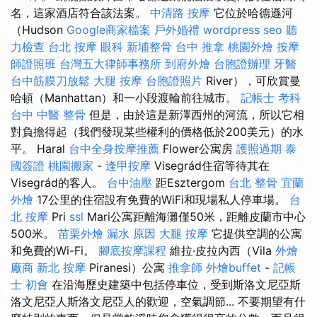
名，這家酒店符合該法案。
中清路 按摩
它位於哈德遜河
（Hudson
Google商家檔案
戶外婚禮
wordpress seo
聽
力檢查
台北 按摩
眼科
新埔整骨
台中 推拿
桃園外燴
按摩
師證照班
台灣五大律師事務所
到府外燴
台胞證辦理
牙醫
台中筋膜刀放鬆
大腿 按摩
台胞證照片
River），可欣賞曼
哈頓（Manhattan）和一小段渡輪前往城市。
記帳士 考科
台中 中醫 整骨
但是，由於這是新澤西州的河流，所以它相
對負擔得起（我們發現某些權利的價格低於200美元）的水
平。 Haral
台中全身按摩推薦
Flower公寓房
護照過期
泰
國簽證
桃園搬家
-
逢甲按摩
Visegrád住宿等待其在
Visegrád的客人。
台中油壓
距Esztergom
台北 整骨
宜蘭
外燴
17公里的住宿設有免費的WiFi和現場私人停車場。
台
北 按摩
Pri
ssl
Mari公寓距離海灘僅50米，距離皮蘭市中心
500米。
苗栗外燴
漏水 原因
大腿 按摩
它提供空調的公寓
和免費的Wi-Fi。
腳底按摩課程
維拉·皮拉內西（Vila
外燴
廠商
新北 按摩
Piranesi）公寓
推拿師
外燴buffet
-
記帳
士 初會
在沿海歷史建築中包括停車位，受到斯洛文尼亞斯
洛文尼亞人斯洛文尼亞人的歡迎，空氣調節... 不要期望有什