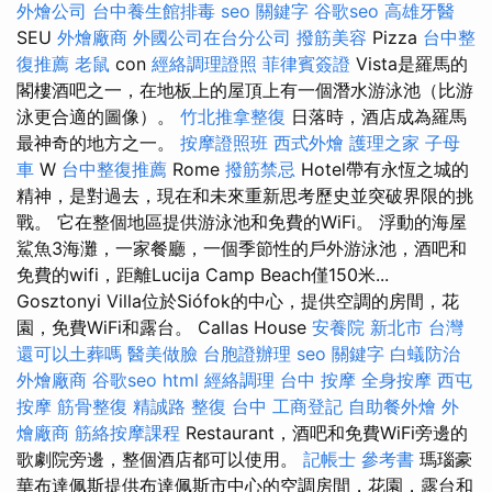
外燴公司
台中養生館排毒
seo 關鍵字
谷歌seo
高雄牙醫
SEU
外燴廠商
外國公司在台分公司
撥筋美容
Pizza
台中整
復推薦
老鼠
con
經絡調理證照
菲律賓簽證
Vista是羅馬的
閣樓酒吧之一，在地板上的屋頂上有一個潛水游泳池（比游
泳更合適的圖像）。
竹北推拿整復
日落時，酒店成為羅馬
最神奇的地方之一。
按摩證照班
西式外燴
護理之家
子母
車
W
台中整復推薦
Rome
撥筋禁忌
Hotel帶有永恆之城的
精神，是對過去，現在和未來重新思考歷史並突破界限的挑
戰。 它在整個地區提供游泳池和免費的WiFi。 浮動的海屋
鯊魚3海灘，一家餐廳，一個季節性的戶外游泳池，酒吧和
免費的wifi，距離Lucija Camp Beach僅150米...
Gosztonyi Villa位於Siófok的中心，提供空調的房間，花
園，免費WiFi和露台。 Callas House
安養院 新北市
台灣
還可以土葬嗎
醫美做臉
台胞證辦理
seo 關鍵字
白蟻防治
外燴廠商
谷歌seo
html
經絡調理
台中 按摩
全身按摩
西屯
按摩
筋骨整復
精誠路 整復 台中
工商登記
自助餐外燴
外
燴廠商
筋絡按摩課程
Restaurant，酒吧和免費WiFi旁邊的
歌劇院旁邊，整個酒店都可以使用。
記帳士 參考書
瑪瑙豪
華布達佩斯提供布達佩斯市中心的空調房間，花園，露台和