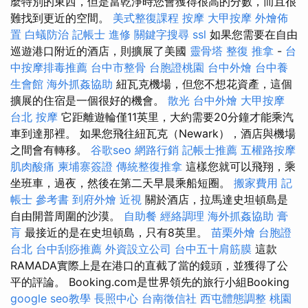
麼特別的東西，但是當乾淨時您會獲得很高的分數，而且很
難找到更近的空間。
美式整復課程
按摩
大甲按摩
外燴佈
置
白蟻防治
記帳士 進修
關鍵字搜尋
ssl
如果您需要在自由
巡遊港口附近的酒店，則擴展了美國
靈骨塔
整復 推拿
-
台
中按摩排毒推薦
台中市整骨
台胞證桃園
台中外燴
台中養
生會館
海外抓姦協助
紐瓦克機場，但您不想花資產，這個
擴展的住宿是一個很好的機會。
散光
台中外燴
大甲按摩
台北 按摩
它距離遊輪僅11英里，大約需要20分鐘才能乘汽
車到達那裡。 如果您飛往紐瓦克（Newark），酒店與機場
之間會有轉移。
谷歌seo
網路行銷
記帳士推薦
五權路按摩
肌肉酸痛
柬埔寨簽證
傳統整復推拿
這樣您就可以飛翔，乘
坐班車，過夜，然後在第二天早晨乘船短圈。
搬家費用
記
帳士 參考書
到府外燴
近視
關於酒店，拉馬達史坦頓島是
自由開普周圍的沙漠。
自助餐
經絡調理
海外抓姦協助
膏
肓
最接近的是在史坦頓島，只有8英里。
苗栗外燴
台胞證
台北
台中刮痧推薦
外資設立公司
台中五十肩筋膜
這款
RAMADA實際上是在港口的直截了當的鏡頭，並獲得了公
平的評論。 Booking.com是世界領先的旅行小組Booking
google seo教學
長照中心
台南徵信社
西屯體態調整
桃園