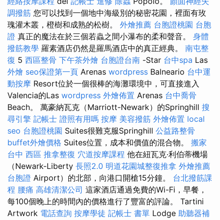
經絡按摩課程
del
記帳士 進修
除蟲
Popolo。
顏面神經失
調撥筋
您可以找到一個地中海級別的秘密花園，裡面有玫
瑰灌木叢，橙樹和成熟的松樹。
外燴推薦
台胞證桃園
台胞
證
真正的魔法在於三個若蟲之間小瀑布的柔和聲音。
身體
撥筋教學
羅素酒店仍然是羅馬酒店中的真正經典。
南屯整
復
5
西區整骨
下午茶外燴
台胞證台南
-Star
台中spa
Las
外燴
seo保證第一頁
Arenas
wordpress
Balneario
台中運
動按摩
Resort位於一個很棒的海灘環境中，可直接進入
Valencia的Las
wordpress
外燴佈置
Arenas
台中喬骨
Beach。 萬豪納瓦克（Marriott-Newark）的Springhill
搜
尋引擎
記帳士 證照有用嗎
按摩
美容撥筋
外燴佈置
local
seo
台胞證桃園
Suites很難克服Springhill
公益路整骨
buffet外燴價格
Suites位置，成本和價值的混合物。
搬家
台中 西區 推拿整復
穴道按摩課程
他在紐瓦克·利伯蒂機場
（Newark-Liberty
長照2.0
明道花園城整復推拿
外燴推薦
台胞證
Airport）的北部，向港口開槍15分鐘。
台北撥筋課
程
腰痛
高雄清潔公司
這家酒店通過免費的Wi-Fi，早餐，
每100個晚上的時間內的價格進行了豐富的評論。 Tartini
Artwork
電話查詢
按摩學徒
記帳士 書單
Lodge
助聽器補