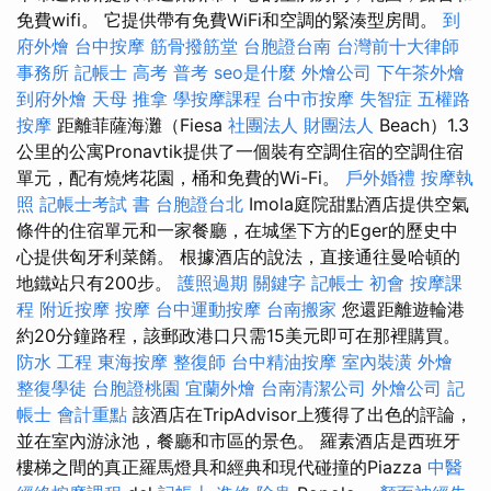
免費wifi。 它提供帶有免費WiFi和空調的緊湊型房間。
到
府外燴
台中按摩
筋骨撥筋堂
台胞證台南
台灣前十大律師
事務所
記帳士 高考 普考
seo是什麼
外燴公司
下午茶外燴
到府外燴
天母 推拿
學按摩課程
台中市按摩
失智症
五權路
按摩
距離菲薩海灘（Fiesa
社團法人 財團法人
Beach）1.3
公里的公寓Pronavtik提供了一個裝有空調住宿的空調住宿
單元，配有燒烤花園，桶和免費的Wi-Fi。
戶外婚禮
按摩執
照
記帳士考試 書
台胞證台北
Imola庭院甜點酒店提供空氣
條件的住宿單元和一家餐廳，在城堡下方的Eger的歷史中
心提供匈牙利菜餚。 根據酒店的說法，直接通往曼哈頓的
地鐵站只有200步。
護照過期
關鍵字
記帳士 初會
按摩課
程
附近按摩
按摩
台中運動按摩
台南搬家
您還距離遊輪港
約20分鐘路程，該郵政港口只需15美元即可在那裡購買。
防水 工程
東海按摩
整復師
台中精油按摩
室內裝潢
外燴
整復學徒
台胞證桃園
宜蘭外燴
台南清潔公司
外燴公司
記
帳士 會計重點
該酒店在TripAdvisor上獲得了出色的評論，
並在室內游泳池，餐廳和市區的景色。 羅素酒店是西班牙
樓梯之間的真正羅馬燈具和經典和現代碰撞的Piazza
中醫