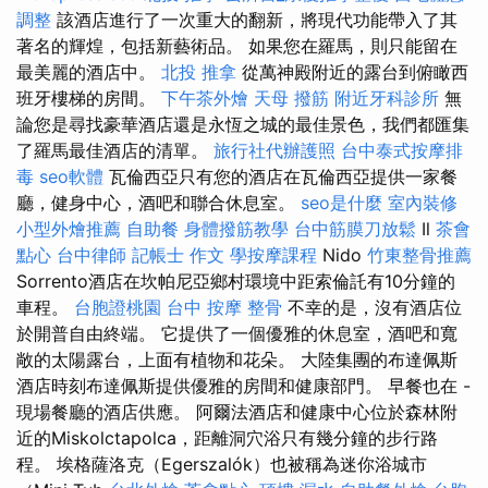
調整
該酒店進行了一次重大的翻新，將現代功能帶入了其
著名的輝煌，包括新藝術品。 如果您在羅馬，則只能留在
最美麗的酒店中。
北投 推拿
從萬神殿附近的露台到俯瞰西
班牙樓梯的房間。
下午茶外燴
天母 撥筋
附近牙科診所
無
論您是尋找豪華酒店還是永恆之城的最佳景色，我們都匯集
了羅馬最佳酒店的清單。
旅行社代辦護照
台中泰式按摩排
毒
seo軟體
瓦倫西亞只有您的酒店在瓦倫西亞提供一家餐
廳，健身中心，酒吧和聯合休息室。
seo是什麼
室內裝修
小型外燴推薦
自助餐
身體撥筋教學
台中筋膜刀放鬆
Il
茶會
點心
台中律師
記帳士 作文
學按摩課程
Nido
竹東整骨推薦
Sorrento酒店在坎帕尼亞鄉村環境中距索倫託有10分鐘的
車程。
台胞證桃園
台中 按摩 整骨
不幸的是，沒有酒店位
於開普自由終端。 它提供了一個優雅的休息室，酒吧和寬
敞的太陽露台，上面有植物和花朵。 大陸集團的布達佩斯
酒店時刻布達佩斯提供優雅的房間和健康部門。 早餐也在 -
現場餐廳的酒店供應。 阿爾法酒店和健康中心位於森林附
近的Miskolctapolca，距離洞穴浴只有幾分鐘的步行路
程。 埃格薩洛克（Egerszalók）也被稱為迷你浴城市