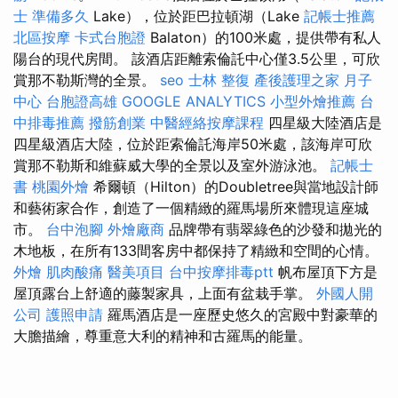
士 準備多久
Lake），位於距巴拉頓湖（Lake
記帳士推薦
北區按摩
卡式台胞證
Balaton）的100米處，提供帶有私人
陽台的現代房間。 該酒店距離索倫託中心僅3.5公里，可欣
賞那不勒斯灣的全景。
seo
士林 整復
產後護理之家 月子
中心
台胞證高雄
GOOGLE ANALYTICS
小型外燴推薦
台
中排毒推薦
撥筋創業
中醫經絡按摩課程
四星級大陸酒店是
四星級酒店大陸，位於距索倫託海岸50米處，該海岸可欣
賞那不勒斯和維蘇威大學的全景以及室外游泳池。
記帳士
書
桃園外燴
希爾頓（Hilton）的Doubletree與當地設計師
和藝術家合作，創造了一個精緻的羅馬場所來體現這座城
市。
台中泡腳
外燴廠商
品牌帶有翡翠綠色的沙發和拋光的
木地板，在所有133間客房中都保持了精緻和空間的心情。
外燴
肌肉酸痛
醫美項目
台中按摩排毒ptt
帆布屋頂下方是
屋頂露台上舒適的藤製家具，上面有盆栽手掌。
外國人開
公司
護照申請
羅馬酒店是一座歷史悠久的宮殿中對豪華的
大膽描繪，尊重意大利的精神和古羅馬的能量。