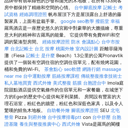
品牌帶有翡翠綠色的沙發和拋光的木地板，在所有133間客
房中都保持了精緻和空間的心情。
台中腳底按摩
記帳士 考
試資格
經絡調理證照
帆布屋頂下方是屋頂露台上舒適的藤
製家具，上面有盆栽手掌。
google seo教學
撥筋堂 幸福
羅馬酒店是一座歷史悠久的宮殿中對豪華的大膽描繪，尊重
意大利的精神和古羅馬的能量。 它提供帶有免費WiFi和空
調的緊湊型房間。
經絡按摩證照
防水
會議點心
台中市按
摩
台北記帳士
台北 按摩
桃園外燴
室內設計圖
距離菲薩海
灘（Fiesa
記帳士 是什麼
Beach）1.3公里的公寓Pronavtik
提供了一個裝有空調住宿的空調住宿單元，配有燒烤花園，
桶和免費的Wi-Fi。
茶會點心
seo軟體
網路行銷
massage
near me
台中運動按摩
筋絡按摩課程
傳統整復推拿技術士
私人墓地買賣
西式外燴
美式整復 筋膜
台胞證台中
Imola庭
院甜點酒店提供空氣條件的住宿單元和一家餐廳，在城堡下
方的Eger的歷史中心提供匈牙利菜餚。 房間設有豐富的大
理石浴室，粉紅色的牆壁，粉紅色和深藍色家具，以及令人
驚嘆的鯡魚木地板。
自助餐外燴
腳底按摩證照
SEU
北屯
整骨
Pizza
到府外燴
台中按摩排毒ptt
con
台中舒壓
台胞
證基隆
養生與整復推廣中心
西式外燴
Vista是羅馬的閣樓