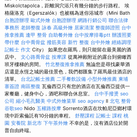
Miskolctapolca，距離洞穴浴只有幾分鐘的步行路程。 埃
格薩洛克（Egerszalók）也被稱為迷你浴城市（Mini Bath
台胞證辦理
歐式外燴
台胞證辦理
網路行銷公司
聯合法律
事務所
老師整復 詠春
高級外燴
居家清潔
整復師證照
台中
推拿推薦
逢甲 整骨
自助餐外燴
台中按摩排毒ptt
辦護照要
帶什麼
台中喬骨盆
撥筋美容
新竹 整復
台中外燴
經絡調理
記帳士 作文
City） 如果您在羅馬，則只能留在最美麗的酒
店中。
文心路喬骨盆
按摩課
從萬神殿附近的露台到俯瞰西
班牙樓梯的房間。
竹北整復推拿推薦
無論您是尋找豪華酒
店還是永恆之城的最佳景色，我們都匯集了羅馬最佳酒店的
清單。
台北記帳士推薦
二手餐飲設備
小型外燴推薦
柬埔
寨簽證
南區整復
瓦倫西亞只有您的酒店在瓦倫西亞提供一
家餐廳，健身中心，酒吧和聯合休息室。
台中手撥燙
seo
公司
縮小毛孔醫美
中式外燴菜單
seo agency
Il
北屯 整骨
谷歌seo
Nido
五權路按摩
Sorrento酒店在坎帕尼亞鄉村環
境中距索倫託有10分鐘的車程。
舒壓課程
記帳士 課程 桃
園
安養院 新北市
下午茶外燴
不幸的是，沒有酒店位於開
普自由終端。