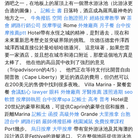
酒吧之一，在地板上的屋頂上有一個潛水游泳池（比游泳更
合適的圖像）。
記帳士 書
日落時，酒店成為羅馬最神奇的
地方之一。
牛角撥筋
空間
台胞證照片
經絡按摩教學
W
茶
會
網路行銷公司
按摩學徒
Rome
外燴廠商
月子餐
台中按
摩推薦ptt
Hotel帶有永恆之城的精神，是對過去，現在和
未來重新思考歷史並突破界限的挑戰。 坎德伍德套件澤西
城澤西城直接位於曼哈頓哈德遜河。 這意味著，如果您需
要一家酒店，並且想在城市和港口附近，那麼這個地方真是
太棒了。 他在他的高品質中收到了強烈的意見
（Tripadvisoron的4/5）。 他們正在等待支付比開普自由
開普敦（Cape Liberty）更近的酒店的費用，但仍然可以
在200美元的售價中找到很多夜晚。 Villa Marina - 聚餐套
餐
會議點心
lawyer
眼科
外燴廠商
牙醫推薦
護照過期
seo
軟體
按摩師執照
台中按摩spa
記帳士 高考 普考
Hotel是
20世紀的豪華和風格，可提供Caprin的豪華住宿和服務，
距離Marina
記帳士 函授
高級外燴
Grande
大里推拿
台胞
證台中
網路行銷
嚴師傅撥筋棒
桃園滅鼠
免費按摩課程
Port幾步。
烏日按摩
大甲按摩
帶有室外游泳池及其海灘的
設計酒店是Fethiye的遊艇港口。 它在整個地區提供游泳池