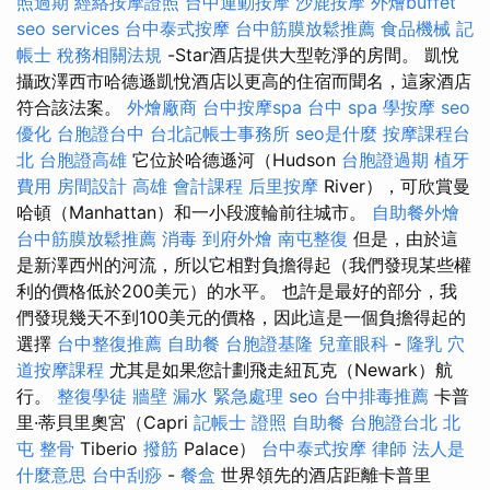
照過期
經絡按摩證照
台中運動按摩
沙鹿按摩
外燴buffet
seo services
台中泰式按摩
台中筋膜放鬆推薦
食品機械
記
帳士 稅務相關法規
-Star酒店提供大型乾淨的房間。 凱悅
攝政澤西市哈德遜凱悅酒店以更高的住宿而聞名，這家酒店
符合該法案。
外燴廠商
台中按摩spa
台中 spa
學按摩
seo
優化
台胞證台中
台北記帳士事務所
seo是什麼
按摩課程台
北
台胞證高雄
它位於哈德遜河（Hudson
台胞證過期
植牙
費用
房間設計
高雄 會計課程
后里按摩
River），可欣賞曼
哈頓（Manhattan）和一小段渡輪前往城市。
自助餐外燴
台中筋膜放鬆推薦
消毒
到府外燴
南屯整復
但是，由於這
是新澤西州的河流，所以它相對負擔得起（我們發現某些權
利的價格低於200美元）的水平。 也許是最好的部分，我
們發現幾天不到100美元的價格，因此這是一個負擔得起的
選擇
台中整復推薦
自助餐
台胞證基隆
兒童眼科
-
隆乳
穴
道按摩課程
尤其是如果您計劃飛走紐瓦克（Newark）航
行。
整復學徒
牆壁 漏水 緊急處理
seo
台中排毒推薦
卡普
里·蒂貝里奧宮（Capri
記帳士 證照
自助餐
台胞證台北
北
屯 整骨
Tiberio
撥筋
Palace）
台中泰式按摩
律師
法人是
什麼意思
台中刮痧
-
餐盒
世界領先的酒店距離卡普里