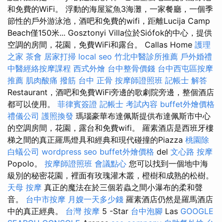
和免費的WiFi。 浮動的海屋鯊魚3海灘，一家餐廳，一個季
節性的戶外游泳池，酒吧和免費的wifi，距離Lucija Camp
Beach僅150米... Gosztonyi Villa位於Siófok的中心，提供
空調的房間，花園，免費WiFi和露台。 Callas Home
護理
之家
茶會
居家打掃
local seo
竹北中醫診所推薦
戶外婚禮
中醫經絡按摩課程
西式外燴
台中整骨價錢
台中西屯區按摩
推薦
肌肉酸痛
撥筋 台中
正骨
按摩師證照班
記帳士 解答
Restaurant，酒吧和免費WiFi旁邊的歌劇院旁邊，整個酒店
都可以使用。
菲律賓簽證
記帳士 考試內容
buffet外燴價格
禮儀公司
護照換發
瑪瑙豪華布達佩斯提供布達佩斯市中心
的空調房間，花園，露台和免費wifi。 羅素酒店是西班牙樓
梯之間的真正羅馬燈具和經典和現代碰撞的Piazza
桃園除
白蟻公司
wordpress seo
buffet外燴價格
del
文心路 按摩
Popolo。
按摩師證照班
會議點心
您可以找到一個地中海
級別的秘密花園，裡面有玫瑰灌木叢，橙樹和成熟的松樹。
天母 按摩
真正的魔法在於三個若蟲之間小瀑布的柔和聲
音。
台中市按摩
月嫂一天多少錢
羅素酒店仍然是羅馬酒店
中的真正經典。
台灣 按摩
5 -Star
台中泡腳
Las
GOOGLE