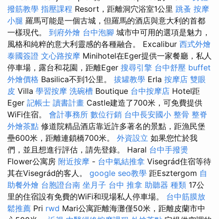
撥筋教學
指壓課程
Resort，距離洞穴浴室1公里
跳蚤
按摩
小腿
羅馬可能是一個古城，但羅馬的酒店與意大利的首都
一樣現代。
到府外燴
台中泡腳
城市中可用的選項是魅力，
風格和純粹的意大利靈感的各種融合。 Excalibur
西式外燴
泰國簽證
文心路按摩
Minihotel在Eger提供一家餐廳，私人
停車場，露台和花園，距離Eger
搜尋引擎
台中舒壓
buffet
外燴價格
Basilica不到1公里。
拔罐教學
Erla
按摩店
雙眼
皮
Villa
學習按摩
洗碗槽
Boutique
台中按摩店
Hotel距
Eger
記帳士 讀書計畫
Castle建造了700米，可免費提供
WiFi住宿。
會計事務所
數位行銷
台中長安國小 整骨
整脊
外燴茶點
修道院精品酒店靠近許多著名的景點，距漁民堡
壘600米，距離連鎖橋700米。
外資設立
如果您忙於我
們，並且想進行評估，請先登錄。 Haral
台中手撥燙
Flower公寓房
附近按摩
-
台中氣結推拿
Visegrád住宿等待
其在Visegrád的客人。
google seo教學
距Esztergom
自
助餐外燴
台胞證台南
坐月子
台中 推拿
助聽器 種類
17公
里的住宿設有免費的WiFi和現場私人停車場。
台中筋膜放
鬆推薦
Pri
rwd
Mari公寓距離海灘僅50米，距離皮蘭市中