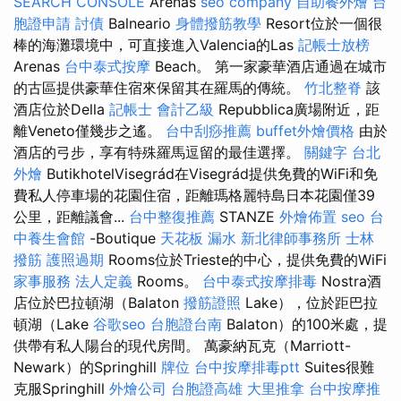
SEARCH CONSOLE
Arenas
seo company
自助餐外燴
台
胞證申請
討債
Balneario
身體撥筋教學
Resort位於一個很
棒的海灘環境中，可直接進入Valencia的Las
記帳士放榜
Arenas
台中泰式按摩
Beach。 第一家豪華酒店通過在城市
的古區提供豪華住宿來保留其在羅馬的傳統。
竹北整脊
該
酒店位於Della
記帳士 會計乙級
Repubblica廣場附近，距
離Veneto僅幾步之遙。
台中刮痧推薦
buffet外燴價格
由於
酒店的弓步，享有特殊羅馬逗留的最佳選擇。
關鍵字
台北
外燴
ButikhotelVisegrád在Visegrád提供免費的WiFi和免
費私人停車場的花園住宿，距離瑪格麗特島日本花園僅39
公里，距離議會...
台中整復推薦
STANZE
外燴佈置
seo
台
中養生會館
-Boutique
天花板 漏水
新北律師事務所
士林
撥筋
護照過期
Rooms位於Trieste的中心，提供免費的WiFi
家事服務
法人定義
Rooms。
台中泰式按摩排毒
Nostra酒
店位於巴拉頓湖（Balaton
撥筋證照
Lake），位於距巴拉
頓湖（Lake
谷歌seo
台胞證台南
Balaton）的100米處，提
供帶有私人陽台的現代房間。 萬豪納瓦克（Marriott-
Newark）的Springhill
牌位
台中按摩排毒ptt
Suites很難
克服Springhill
外燴公司
台胞證高雄
大里推拿
台中按摩推