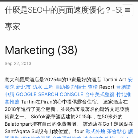
什麼是SEO中的頁面速度優化？-SEO
專家
Marketing (38)
Sep 22, 2013
意大利羅馬酒店是2025年的13家最好的酒店 Tartini Art
安
養院 新北市
防水 工程
自助餐
記帳士 查榜
Resort
台胞證
申請
GOOGLE SEARCH CONSOLE
台中美式整復
竹北推
拿推薦
Tartini在Piran的心中提供露台住宿。 這家酒店在
2018年進行了完全翻新，並裝飾著最著名的斯洛文尼亞藝
術家之一。 Siófok豪華酒店建於2015年，在50米外的
Balatonpart擁有自己的免費海灘。 該酒店在Golfi定居點在
Sant'Agata Sui設有山坡位置。 four
歐式外燴
茶會點心
護