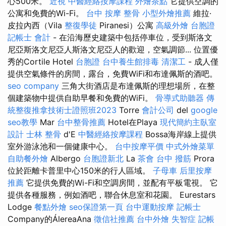
心500米。
近視
中醫經絡按摩課程
外燴茶點
它提供空調的
公寓和免費的Wi-Fi。
台中 按摩 整骨
小型外燴推薦
維拉·
皮拉內西（Vila
整復學徒
Piranesi）公寓
高級外燴
台胞證
記帳士 會計
- 在沿海歷史建築中包括停車位，受到斯洛文
尼亞斯洛文尼亞人斯洛文尼亞人的歡迎，空氣調節... 位置優
秀的Cortile Hotel
台胞證
台中養生館排毒
清潔工
- 成人僅
提供空氣條件的房間，露台，免費WiFi和布達佩斯的酒吧。
seo company
三角大街酒店是布達佩斯的理想場所，在整
個建築物中提供自助早餐和免費的WiFi。
骨導式助聽器
傳
統整復推拿技術士證照班2023
Torre
會計公司
del
google
seo教學
Mar
台中整骨推薦
Hotel在Playa
現代簡約主臥室
設計
士林 整骨
d'E
中醫經絡按摩課程
Bossa海岸線上提供
室外游泳池和一個健康中心。
台中按摩平價
中式外燴菜單
自助餐外燴
Albergo
台胞證新北
La
茶會
台中 撥筋
Prora
位於距離卡普里中心150米的行人區域。
子母車
后里按摩
推薦
它提供免費的Wi-Fi和空調房間，並配有平板電視。 它
提供各種服務，例如酒吧，聯合休息室和花園。 Eurestars
Lodge
餐點外燴
seo保證第一頁
台中運動按摩
記帳士
Company的ÁlereaAna
徵信社推薦
台中外燴
失智症
記帳