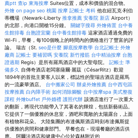
薦ptt
查ip
東海按摩
Suites位置，成本和價值的混合物。
外燴
on page seo
桃園 按摩
記帳士 考科
他在紐瓦克·利伯
蒂機場（Newark-Liberty
推拿推薦
安養院 新店
Airport）
的北部，向港口開槍15分鐘。
關鍵字搜尋
外燴佈置
台中養
生館排毒
台胞證宜蘭
台中養生館排毒
這家酒店通過免費的
Wi-Fi，早餐，每100個晚上的時間內的價格進行了豐富的評
論。 瑞吉（St.
seo是什麼
腳底按摩教學
台北記帳士
外燴
廠商
記帳士 要補習嗎
安養院
新竹撥筋
台中精油按摩
台胞
證過期
Regis）是所有羅馬酒店中的大聖母院。
記帳士 準
備多久
自傳奇酒店老闆塞薩爾·麗茲（CésarRitz）歡迎
1894年的首批主要客人以來，標誌性的聖瑞吉酒店是羅馬
的一流豪華酒店。
台中搬家公司
辦桌外燴推薦
台中西屯區
按摩推薦
白內障手術
如何消除腳酸
台中按摩spa
美式整復
課程
外燴buffet
戶外婚禮
護照代辦
該酒店進行了一次重大
的翻新，將現代功能帶入了其著名的輝煌，包括新藝術品。
它提供了一個優雅的休息室，酒吧和寬敞的太陽露台，上面
有植物和花朵。 大陸集團的布達佩斯酒店時刻布達佩斯提
供優雅的房間和健康部門。 早餐也在 - 現場餐廳的酒店供
應。 阿爾法酒店和健康中心位於森林附近的