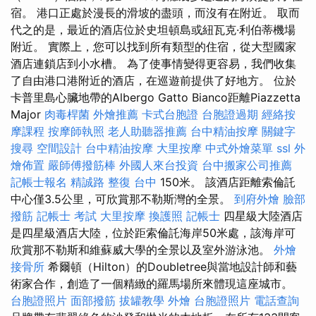
宿。 港口正處於漫長的滑坡的盡頭，而沒有在附近。 取而
代之的是，最近的酒店位於史坦頓島或紐瓦克·利伯蒂機場
附近。 實際上，您可以找到所有類型的住宿，從大型國家
酒店連鎖店到小水槽。 為了使事情變得更容易，我們收集
了自由港口港附近的酒店，在巡遊前提供了好地方。 位於
卡普里島心臟地帶的Albergo Gatto Bianco距離Piazzetta
Major
肉毒桿菌
外燴推薦
卡式台胞證
台胞證過期
經絡按
摩課程
按摩師執照
老人助聽器推薦
台中精油按摩
關鍵字
搜尋
空間設計
台中精油按摩
大里按摩
中式外燴菜單
ssl
外
燴佈置
嚴師傅撥筋棒
外國人來台投資
台中搬家公司推薦
記帳士報名
精誠路 整復 台中
150米。 該酒店距離索倫託
中心僅3.5公里，可欣賞那不勒斯灣的全景。
到府外燴
臉部
撥筋
記帳士 考試
大里按摩
換護照
記帳士
四星級大陸酒店
是四星級酒店大陸，位於距索倫託海岸50米處，該海岸可
欣賞那不勒斯和維蘇威大學的全景以及室外游泳池。
外燴
接骨所
希爾頓（Hilton）的Doubletree與當地設計師和藝
術家合作，創造了一個精緻的羅馬場所來體現這座城市。
台胞證照片
面部撥筋
拔罐教學
外燴
台胞證照片
電話查詢