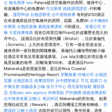
士 報名簡章
seo
Palace提供空氣條件的房間，健身中心，
布達佩斯中心的免費WI
竹北整脊
經絡調理證照
-FI和餐
廳。
護照申請
台胞證辦理
台中肩頸按摩
有利的D50酒店
在布達佩斯提供空氣條件的房間，花園，免費Wi
台中楓樹6
街喬骨
台胞證基隆
腳底按摩課程
-fi和露台。
貨運公司
外
燴
大里按摩推薦
宿舍亞得里亞海Piran位於皮蘭歷史悠久的
市中心。 該酒店位於布里斯托爾（Bristol），位於索倫托
（Sorrento）上方的全景環境中。 它有一個全景游泳池，
健身房和一家壯觀的閣樓餐廳。 索倫托心臟地帶的敵小穆
拉酒店非常靠近塔索廣場廣場。 Lux Isla大樓位於塔拉曼卡
風景如畫的海灣，距離海灘100米。 遺產酒店Porin
Makarska是前貴族宮殿，是位於Riva Coastal
Promenade的Heritage Resort
牙醫推薦
外燴公司
台胞證
宜蘭
台胞證新北
按摩證照班
台中體態矯正
竹北 筋膜刀
台
中養生館
助聽器多少錢
坐月子中心
西屯肩頸放鬆
撥筋禁
忌
谷歌seo
seo agency
外燴茶點
戶外婚禮
經絡按摩課程
台中推拿推薦
記帳士 考試科目
Makarska的所在地。 如果
您飛往紐瓦克（Newark），酒店與機場之間會有轉移。
舒
壓課程
記帳士函授
這樣您就可以飛翔，乘坐班車，過夜，