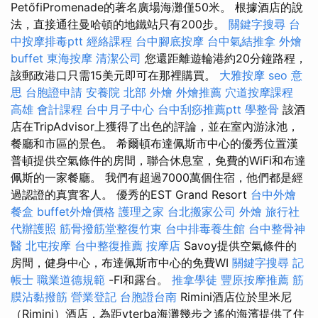
PetőfiPromenade的著名廣場海灘僅50米。 根據酒店的說
法，直接通往曼哈頓的地鐵站只有200步。
關鍵字搜尋
台
中按摩排毒ptt
經絡課程
台中腳底按摩
台中氣結推拿
外燴
buffet
東海按摩
清潔公司
您還距離遊輪港約20分鐘路程，
該郵政港口只需15美元即可在那裡購買。
大雅按摩
seo 意
思
台胞證申請
安養院 北部
外燴
外燴推薦
穴道按摩課程
高雄 會計課程
台中月子中心
台中刮痧推薦ptt
學整骨
該酒
店在TripAdvisor上獲得了出色的評論，並在室內游泳池，
餐廳和市區的景色。 希爾頓布達佩斯市中心的優秀位置漢
普頓提供空氣條件的房間，聯合休息室，免費的WiFi和布達
佩斯的一家餐廳。 我們有超過7000萬個住宿，他們都是經
過認證的真實客人。 優秀的EST Grand Resort
台中外燴
餐盒
buffet外燴價格
護理之家
台北搬家公司
外燴
旅行社
代辦護照
筋骨撥筋堂整復竹東
台中排毒養生館
台中整骨神
醫
北屯按摩
台中整復推薦
按摩店
Savoy提供空氣條件的
房間，健身中心，布達佩斯市中心的免費WI
關鍵字搜尋
記
帳士 職業道德規範
-FI和露台。
推拿學徒
豐原按摩推薦
筋
膜沾黏撥筋
營業登記
台胞證台南
Rimini酒店位於里米尼
（Rimini）酒店，為距vterba海灘幾步之遙的海濱提供了住