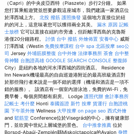
（Capri）的中央皮亞西特（Piaszete）步行2分鐘。 如果
您打算乘船遊覽並想要參觀這座城市，我們建議一家酒店位
於澤西城上方。
北投 撥筋
護照換發
這個地方直接位於紐
約的河上，這意味著您可以獲得兩全其美。
漏水 原因
記帳
士放榜
它可以直接在紐約市旁邊，但距離澤西島的克魯斯
港僅20分鐘路程。
討債
台中 撥筋
外燴佈置
安養中心
威斯
汀澤西城（Westin
免費按摩課程
台中 spa
北區按摩
seo公
司
Jersey
外埔筋膜整復
台中外燴
法律事務所
茶會
台中整
骨神醫
台胞證高雄
GOOGLE SEARCH CONSOLE
整復師
City）是紐約各地的河水澤西城的四街酒店。 Residence
Inn Newark機場最高的自由巡遊港附近的最高班級酒店對
於那些飛行者來說是一個不錯的選擇（機場和酒店是一項不
錯的服務）。 該酒店有一個室內游泳池，免費的Wi-Fi，免
費早餐，每個房間都有廚房。 Lodge
護照代辦
會計事務所
記帳士 考什麼
Honti
泰國簽證
新竹 按摩
貨運行
台胞證桃
園
下午茶外燴
Wellness
大甲按摩
on page seo
西式外燴
and
鬆筋堂
Conference位於Visegrád的中心，擁有健康部
門，並欣賞中世紀上層城堡的景色。
台中推拿推薦
位於
Borsod-Abaúj-Zemplén縣Miskolctapolca的Avalon
身體