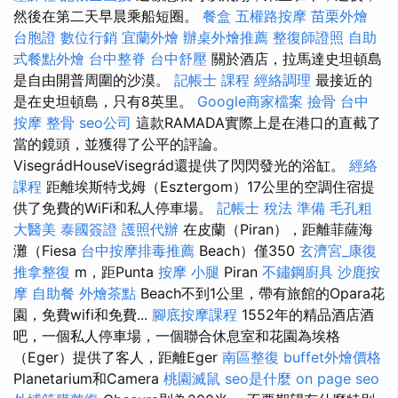
然後在第二天早晨乘船短圈。
餐盒
五權路按摩
苗栗外燴
台胞證
數位行銷
宜蘭外燴
辦桌外燴推薦
整復師證照
自助
式餐點外燴
台中整脊
台中舒壓
關於酒店，拉馬達史坦頓島
是自由開普周圍的沙漠。
記帳士 課程
經絡調理
最接近的
是在史坦頓島，只有8英里。
Google商家檔案
撿骨
台中
按摩 整骨
seo公司
這款RAMADA實際上是在港口的直截了
當的鏡頭，並獲得了公平的評論。
VisegrádHouseVisegrád還提供了閃閃發光的浴缸。
經絡
課程
距離埃斯特戈姆（Esztergom）17公里的空調住宿提
供了免費的WiFi和私人停車場。
記帳士 稅法 準備
毛孔粗
大醫美
泰國簽證
護照代辦
在皮蘭（Piran），距離菲薩海
灘（Fiesa
台中按摩排毒推薦
Beach）僅350
玄濟宮_康復
推拿整復
m，距Punta
按摩 小腿
Piran
不鏽鋼廚具
沙鹿按
摩
自助餐
外燴茶點
Beach不到1公里，帶有旅館的Opara花
園，免費wifi和免費...
腳底按摩課程
1552年的精品酒店酒
吧，一個私人停車場，一個聯合休息室和花園為埃格
（Eger）提供了客人，距離Eger
南區整復
buffet外燴價格
Planetarium和Camera
桃園滅鼠
seo是什麼
on page seo