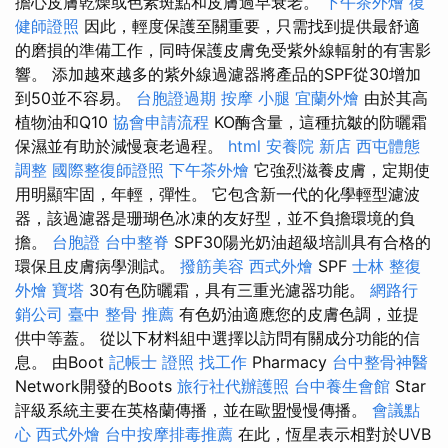
擔心皮膚乾燥或色素斑點和皮膚過早衰老。
下午茶外燴
復
健師證照
因此，輕度保護至關重要，只需找到提供最舒適
的磨損的準備工作，同時保護皮膚免受紫外線輻射的有害影
響。 添加越來越多的紫外線過濾器將產品的SPF從30增加
到50並不容易。
台胞證過期
按摩 小腿
宜蘭外燴
由於其高
植物油和Q10
協會申請流程
KO酶含量，這種抗皺的防曬霜
保濕並有助於減慢衰老過程。
html
安養院 新店
西屯體態
調整
國際整復師證照
下午茶外燴
它強烈滋養皮膚，定期使
用明顯牢固，年輕，彈性。 它包含新一代的化學輕型濾波
器，該過濾器是珊瑚色冰凍的友好型，並不負擔環境的負
擔。
台胞證
台中整脊
SPF30陽光奶油超級培訓具有合格的
環保且皮膚病學測試。
撥筋美容
西式外燴
SPF
士林 整復
外燴
寶塔
30有色防曬霜，具有三重光濾器功能。
網路行
銷公司
臺中 整骨 推薦
有色奶油適應您的皮膚色調，並提
供中等蓋。 從以下材料組中選擇以訪問有關成分功能的信
息。 由Boot
記帳士 證照 找工作
Pharmacy
台中整骨神醫
Network開發的Boots
旅行社代辦護照
台中養生會館
Star
評級系統主要在英格蘭傳播，並在歐盟慢慢傳播。
會議點
心
西式外燴
台中按摩排毒推薦
在此，恆星表示相對於UVB