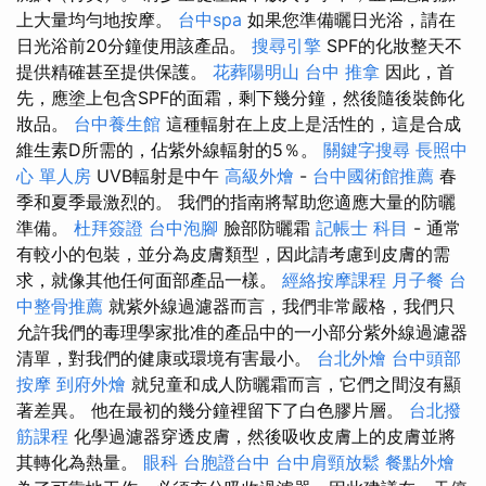
上大量均勻地按摩。
台中spa
如果您準備曬日光浴，請在
日光浴前20分鐘使用該產品。
搜尋引擎
SPF的化妝整天不
提供精確甚至提供保護。
花葬陽明山
台中 推拿
因此，首
先，應塗上包含SPF的面霜，剩下幾分鐘，然後隨後裝飾化
妝品。
台中養生館
這種輻射在上皮上是活性的，這是合成
維生素D所需的，佔紫外線輻射的5％。
關鍵字搜尋
長照中
心 單人房
UVB輻射是中午
高級外燴
-
台中國術館推薦
春
季和夏季最激烈的。 我們的指南將幫助您適應大量的防曬
準備。
杜拜簽證
台中泡腳
臉部防曬霜
記帳士 科目
- 通常
有較小的包裝，並分為皮膚類型，因此請考慮到皮膚的需
求，就像其他任何面部產品一樣。
經絡按摩課程
月子餐
台
中整骨推薦
就紫外線過濾器而言，我們非常嚴格，我們只
允許我們的毒理學家批准的產品中的一小部分紫外線過濾器
清單，對我們的健康或環境有害最小。
台北外燴
台中頭部
按摩
到府外燴
就兒童和成人防曬霜而言，它們之間沒有顯
著差異。 他在最初的幾分鐘裡留下了白色膠片層。
台北撥
筋課程
化學過濾器穿透皮膚，然後吸收皮膚上的皮膚並將
其轉化為熱量。
眼科
台胞證台中
台中肩頸放鬆
餐點外燴