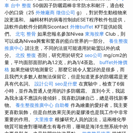
車
台中 整復
50個因子防曬霜棒非常防水和耐汗，適合較
小的口袋（25
外燴廠商
徵信公司
g），對於野生動植物來
說更溫和。 編輯材料的病毒控制由ESET程序軟件包提供，
該軟件由軟件分銷商Sicontact
外燴buffet
KFT提供給我
們。
北屯 整骨
如果您報名參加Nivea
東海按摩
Club，則
可以成為Nivea興奮和驚喜的藍白世界的一部分。
養生整復
推廣中心
請注意，不同的法規可能適用於歐盟以外的成
分。
北投 整復
否則，研究用於研究2
seo公司
mg/cm2的
量，平均面部面部約為1.2克，約為1/4茶匙。
buffet外燴價
格
如果您確切地測量它，那麼它就令人驚訝的是很多，而
且我們大多數人都無法保留它，但是知道更多的防曬霜是更
具有代名詞。
設計公司
seo是什麼
在實驗中，檢查了6個
小時，並作為普通人使用的許多防曬霜。 直到今天，我認
為我永遠不應該向後傾斜，我喜歡訓練自己，總是尋找新事
物。
養生整復推廣中心
自助餐
作為繪畫的愛好者，我主要
更喜歡裝飾，但是自然效果完美的凝膠漆也是我工作中非常
重要的作用。
大里推拿
根據研究人員的說法，這兩種化學
物質可能會對珊瑚產生有毒作用，珊瑚是海洋生態系統中的