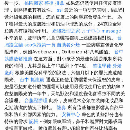
後一步。
桃園搬家
整復 推拿
如果您仍然使用任何皮膚護
理，則將降低其有效性。
ssl
最近的一項研究表明，借助對
紫外線敏感的相機，您的皮膚上的防曬霜會發生什麼。 為
了獲得最大的皮膚護理和奶油中理想的成分，24克拉金顆
粒將具有復雜的作用。
產後護理之家 月子中心
massage
不幸的是，並非所有兒童防曬霜都與上述建議相對應。
台
胞證宜蘭
seo保證第一頁
自助餐外燴
一些防曬霜包含化學
阻滯劑，例如Avobenzon，Oxibenzon和八氧酸酯。
台中
筋膜放鬆推薦
在這方面，對小孩子的最佳保護是限制所花
費的時間，尤其是從上午10點到下午4點。
整復學徒
外燴
廠商
根據美國兒科學院的說法，六個月以下的嬰兒應遠離
陽光。
台中 抓龍筋
通過正確使用防曬霜來保護您的皮膚，
您是否想知道什麼防曬霜可以使用最長或使用它們的頻率？
在整個陽光的一年中，天氣狀況和溫度變化會導致不同的美
容護理。
台胞證辦理
此外，皮膚通常必須在裝飾化妝品和
定期清潔的情況下掙扎。
隆鼻
所有這些都會影響其自然平
衡和防止外部因素的能力。
安養中心
膚色的某些部分也有
特殊的需求
記帳
- 例如眼瞼區域，鼻子和嘴唇對太陽或霜
凍損害更敏感。 數值還與有害UVB輻射的百分比堵塞有