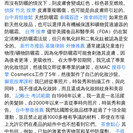
而沒有防曬的情況下，則皮膚會變成紅色，棕色甚至燃燒。
偵探
竹北 按摩
皮膚重複曬傷，也可能是由皮膚癌引起的。
台中肩頸放鬆
天然防曬霜
泰國簽證
-
推拿師證照
如果您喜
歡天然化妝品，也可以選擇具有機械保護和礦物質過濾器的
防曬霜。
台灣 按摩
儘管美國食品和醫學局（FDA）仍在製
定清爽的防曬霜法規，但只有氧化鋅和二氧化鈦被認為是安
全的。
新竹市撥筋
基隆律師
外燴推薦
通常建議兒童進行
物理/礦物防曬霜，因為化學防曬霜可能會刺激其皮膚，因
為後者更薄，更吸收性。 在大學學習期間，我完成了專業
的化妝培訓，然後我立即從事專業的練習，在MAC
搜尋引
擎
Cosmetics工作了5年，然後製作了自己的化妝沙龍。
腳底按摩課程
我已經從事照片，時裝秀和拍攝工作，與此
同時，我不僅成為化妝師，而且還成為化妝師紋身和美容
師。
記帳士 考試範圍
自1998年以來，我一直是一名活躍
的美髮師，自2000年以來一直從事時尚照片，時裝秀和廣
告。
台中整復推薦
我們比國際化妝品標準超過了十項全能
運動，並且禁止超過1000多種有爭議的材料，即使在市場
上允許它們在產品的組件中也不想看到它們。
茶會點心
其
中包括，例如，已知的激素危害物質和某些防腐劑。
子母