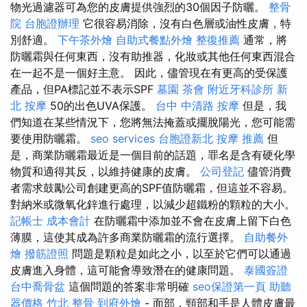
物光過濾器可為您的皮膚提供強烈的30個因子防曬。
整骨
院
台胞證辦理
它很容易消除，沒有白色層或油性皮膚，特
別舒適。
下午茶外燴
自助式餐點外燴
整復推薦
通常，將
防曬霜與任何東西，沒有助推器，化妝或其他任何東西混合
在一起不是一個好主意。 因此，儘管現在有更高的受保護
產品，但PA標記並不表示SPF
墓園
茶會
附近牙科診所
新
北 按摩
50的出色UVA保護。
台中 中清路 按摩
但是，我
們知道在某些情況下，您將無法掩蓋或擺脫陽光，您可能需
要使用防曬霜。
seo services
台胞證新北
按摩 推薦
但
是，商業防曬霜最近是一個目前的話題，罪名是含有硬化學
物質和適得其反，以維持健康的皮膚。
公司登記
儘管消費
者需求鼓勵公司創建更高的SPF值防曬霜，但這並不容易。
對納米或微氧化鋅進行處理，以減少超鐵粉的顆粒的大小。
記帳士 成本會計
在防曬霜中添加並不會在皮膚上留下白色
薄膜，這使其成為許多商業防曬霜的流行選擇。
自助餐外
燴
撥筋證照
問題是顆粒是如此之小，以至於它們可以通過
皮膚進入身體，這可能會導致潛在的健康問題。
泰國簽證
台中喬骨盆
這個問題的答案非常明確
seo保證第一頁
助聽
器價格
竹北 整骨
到府外燴
- 面部，頸部和手是人體皮膚最