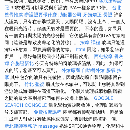
一個比例，這意味著，例如，帶有皮膚的PPD
腳底按摩證
照
30防曬霜可以承受與所謂的UVA一樣多的30倍​​。
台北
整骨推薦
辦護照要帶什麼
助聽器公司
牙齒矯正
長照
許多
人認為，只有在春季或夏天，太陽閃耀，沒有上帝，一個人
在曬日光浴時，保護天氣才是重要的。 不幸的是，如果只
有一個窗口與太陽的光線分開，它仍然與有害的UVA射線相
同（這些是導致皮膚老化的射線）。
按摩 課程
玻璃只能過
濾UVB射線，即負責曬傷的射線。
html
因此，如果您坐在
窗戶上，最好每隔幾個小時真正刷新皮膚。
西屯按摩
骨灰
罈
台胞證新北
今天有特殊的窗玻璃或箔紙，因此，如果可
以的話，您甚至可以買到。
外燴廠商
自助餐外燴
脹氣 按
摩
其中包含的油具有光敏性，因此請勿將自製防曬霜留在
陽光下。
竹北 整復
將其放在冰箱中，可以防止您將其帶到
游泳池或海灘時在高溫下融化。 化學與物理或礦物防曬霜
之間的最大區別是它們如何在皮膚上散佈。
GOOGLE
SEARCH CONSOLE
當化學物質被吸收時，物理防曬霜位
於皮膚頂部。
免費按摩課程
兩者都有優勢和缺點，但是除
非成年人對成分有敏感性或偏愛，否則我們選擇哪一個。
新北律師事務所
massage
奶油SPF30通過物理，化學和生