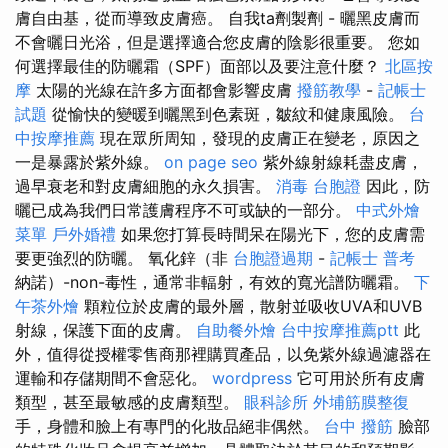
膚自由基，從而導致皮膚癌。 自我ta劑製劑 - 曬黑皮膚而
不會曬日光浴，但是選擇適合您皮膚的陰影很重要。 您如
何選擇最佳的防曬霜（SPF）面部以及要注意什麼？
北區按
摩
太陽的光線在許多方面都會影響皮膚
撥筋教學
-
記帳士
試題
從愉快的變暖到曬黑到色素斑，皺紋和健康風險。
台
中按摩推薦
現在眾所周知，發現的皮膚正在變老，原因之
一是暴露於紫外線。
on page seo
紫外線射線耗盡皮膚，
過早衰老和對皮膚細胞的永久損害。
消毒
台胞證
因此，防
曬已成為我們日常護膚程序不可或缺的一部分。
中式外燴
菜單
戶外婚禮
如果您打算長時間呆在陽光下，您的皮膚需
要更強烈的防曬。 氧化鋅（非
台胞證過期
-
記帳士 普考
納諾）-non-毒性，通常非輻射，有效的寬光譜防曬霜。
下
午茶外燴
顆粒位於皮膚的最外層，散射並吸收UVA和UVB
射線，保護下面的皮膚。
自助餐外燴
台中按摩推薦ptt
此
外，值得從授權零售商那裡購買產品，以免紫外線過濾器在
運輸和存儲期間不會惡化。
wordpress
它可用於所有皮膚
類型，甚至最敏感的皮膚類型。
眼科診所
外埔筋膜整復
手，身體和臉上有專門的化妝品絕非偶然。
台中 撥筋
臉部