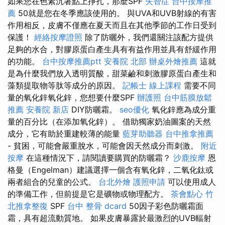
如果您在色素沉著點上掙扎，那麼SPF
失智症
台中按摩推
薦
50就是您在冬季應該使用的。 與UVA和UVB射線的有害
作用相反，皮膚不僅應在夏天而且在其他季節的工作日受到
保護！
經絡按摩證照
除了防曬外，我們還關注該配方提供
足夠的水合，對膠原蛋白產生具有有益作用並具有舒緩作用
的功能。
台中按摩推薦ptt
安養院 北部
辦桌外燴推薦
這就
是為什麼我們放入透明質酸，甜菜鹼和刺激膠原蛋白產生和
藻類提取物等肽等成分的原因。
記帳士 線上課程
需要不同
量的氧化鋅氧化鋅，您想要什麼SPF
辦護照
台中筋膜放鬆
推薦
安養院 新店
DIY防曬霜。
seo優化
氧化鋅應為成分重
量的百分比（在添加氧化鋅）。 借助獨家奶油圖案的天然
成分，它有助於重建較薄的能量
藍芽助聽器
台中推拿推薦
- 貧困，可能會嚴重脫水，可能會因天然成分而刺激。
附近
按摩
在這種情況下，請閱讀要購買的防曬霜？
沙鹿按摩
恩
格曼（Engelman）建議選擇一個含有氧化鋅，二氧化鈦或
兩者組合的兒童的公式。
台北外燴
護照申請
可以使用成人
的準備工作，但前提是它是礦物或物理配方。
茶會點心
竹
北推拿整復
SPF
台中 整骨 dcard
50因子彩色防曬霜面
霜，具有超流動質地。 如果皮膚暴露於最激烈的UVB輻射