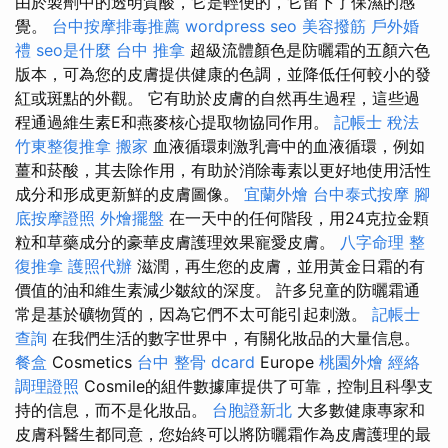
由於製劑中的透明質酸，它是輕便的，它留下了保濕的感
覺。
台中按摩排毒推薦
wordpress seo
美容撥筋
戶外婚
禮
seo是什麼
台中 推拿
超級流體顏色是防曬霜的五顏六色
版本，可為您的皮膚提供健康的色調，並降低任何較小的發
紅或斑點的外觀。 它有助於皮膚的自然再生過程，這些過
程通過維生素E和燕麥核心提取物協同作用。
記帳士 稅法
竹東整復推拿
搬家
血液循環刺激乳膏中的血液循環，例如
薑和菸酸，其去除作用，有助於消除毒素以更好地使用活性
成分和形成更新鮮的皮膚圖像。
宜蘭外燴
台中泰式按摩
腳
底按摩證照
外燴擺盤
在一天中的任何階段，用24克拉金顆
粒和草藥成分的豪華皮膚護理效果寵愛皮膚。
八字命理 整
復推拿
護照代辦
滋潤，再生您的皮膚，並用黃金日霜的有
價值的油和維生素減少皺紋的深度。 許多兒童的防曬霜通
常是基於礦物質的，因為它們不太可能引起刺激。
記帳士
查詢
在我們生活的數字世界中，有關化妝品的大量信息。
餐盒
Cosmetics
台中 整骨 dcard
Europe
桃園外燴
經絡
調理證照
Cosmile的組件數據庫提供了可靠，控制且科學支
持的信息，而不是化妝品。
台胞證新北
大多數健康專家和
皮膚科醫生都同意，您始終可以將防曬霜作為皮膚護理的最