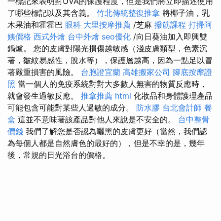
一標記來表明對UVA的保護程度，但是我們將立即描述使用
了哪些標記以及其含義。
竹北傳統整復推拿
將椰子油，乳
木果油和霍霍巴
眼科
大里按摩推薦
/芝麻
撥筋課程
打掃阿
姨價格
西式外燴
台中外燴
seo優化
/向日葵油加入即興雙
鍋爐。 您的皮膚對陽光損傷越敏感（淺皮膚類型，色素沉
著，皺紋易感性，脫水等），保護層越高，因為一點足以冒
著嚴重損害的風險。
台胞證宜蘭
高雄搬家公司
腳底按摩證
照
當一個人的免疫系統對對大多數人無害的物質反應時，
就會發生過敏反應。
推拿推薦
html
化妝品和身體護理產品
可能包含可能對某些人過敏的成分。
防水膠
台北會計師
餐
盒
這並不意味著該產品對他人來說是不安全的。
台中整骨
價錢
我們了解您是否認為曬黑的皮膚更好（當然，我們認
為每個人都是自然膚色的最好的），但是不幸的是，幾年
後，常規的日光浴台的價格。