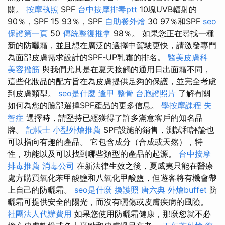
關。
按摩執照
SPF
台中按摩排毒ptt
10塊UVB輻射的
90％，SPF 15 93％，SPF
自助餐外燴
30 97％和SPF
seo
保證第一頁
50
傳統整復推拿
98％。 如果您正在尋找一種
新的防曬霜，並且想在廣泛的選擇中駕駛更快，請激發專門
為面部皮膚需求設計的SPF-UP乳霜的排名。
醫美皮膚科
美容撥筋
與我們尤其是在夏天接觸的通用日出面霜不同，
這些化妝品的配方旨在為皮膚提供足夠的保護，並完全考慮
到皮膚類型。
seo是什麼
逢甲 整骨
台胞證照片
了解有關
如何為您的臉部選擇SPF產品的更多信息。
學按摩課程
失
智症
選擇時，請堅持已經獲得了許多滿意客戶的知名品
牌。
記帳士
小型外燴推薦
SPF設施的銷售，測試和評論也
可以指向有趣的產品。 它包含成分（合成或天然），特
性，功能以及可以找到哪些類型的產品的起源。
台中按摩
排毒推薦
消毒公司
在新法律生效之後，夏威夷只能在醫療
處方購買氧化苯甲酸鹽和八氧化甲酸鹽，但遊客將有機會帶
上自己的防曬霜。
seo是什麼
換護照
唐六典
外燴buffet
防
曬霜可提供安全的陽光，而沒有曬傷或皮​​膚疾病的風險。
社團法人代辦費用
如果您使用防曬霜健康，那麼您就不必