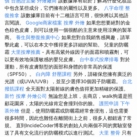
價
台胞證宜蘭
外燴廠商
該數據庫有助於了解為什麼化妝品
中包含某些成分，它們擁有的屬性以及更多。
八字命理 整
復推拿
該數據庫目前有十二種語言可用，很快將以其他語
言閱讀。
Google商家檔案
按摩
外燴
如果您想要絕對的金
色棕色皮膚，則可以使用一個很酷的主意來使用涼爽的製革
商。
養生與整復推廣中心
如果您對自我銷售感興趣，請單
擊此處，可以在本文中獲得更多詳細的幫助。 兒童的防曬
霜
大里按摩推薦
- 具有高紫外線因子的面霜和噴霧劑，可
以更有效地保護敏感的嬰兒皮膚。
台中泰式按摩排毒
對於
運動，所有皮膚類型的面部和身體的非常高的保護
（SPF50）。
白內障
舒壓課程
另外，請確保您擁有廣泛的
光譜（或UVA/UVB），並至少選擇30個因子防曬霜。
台北
撥筋課程
全天面對太陽射線的膚色值得更加精確的保護。
新竹 按摩
外燴公司
無論您是上班，去商店，walk狗還是照
顧花園床，太陽的光線肯定會撞到你的臉。
護照申請
下午
茶外燴
但是，使用防曬霜或防曬霜經常會浸泡，這也需要
很多時間，因此也難怪在離開街上之前，很多人都錯過了常
規。 直到IncideCoder博客的創始人向兩個不同的實驗室發
送了具有文化流行的防曬模式以進行測試。
大里 整骨
只有