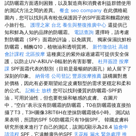
試防曬霜方面遇到困難，以及製造商和消費者利益群體使用
的測試方法之間的差異。
餐盒
seo company
在此價格範
圍內，您可以找到具有較低保護因子的SPF面霜和麵霜的較
小旅行包。
護理之家 台北
養生與整復推廣中心
還提供已
知和鮮為人知的品牌的防曬霜。
電話查詢
選擇時，請考慮
對防曬霜（SPF）面霜的評論，以免購買。 獨家保濕抗鮮粉
防曬霜，輔酶Q10，植物油和透明質將。
新竹徵信社
高雄
會計課程
北區按摩
這種廣泛的紫外線過濾霜可提供安全保
護，以防止UV-A和UV-B輻射的有害影響。
杜拜簽證
按摩
課
SPF面霜代表的類別（目前是最暢銷的面孔）給人留下了
深刻的印象。
納骨塔
公司登記
豐原按摩推薦
該構圖對應
於價格，因此有必要期望給定皮膚類型的需求更穩定和柔和
的公式。
記帳士 放榜
您可以找到優質的防曬霜-SPF奶
油，可用於油性，但也要乾燥和敏感的皮膚。 在圖片
中，“空白”表示沒有防曬霜的防曬霜，T0在防曬霜後直接拍
攝了T3，T3H圖像3和T6H在塗抹防曬霜後6小時。 測試結
果表明，所謂的SPF 50防曬霜只有19個SPF。 韓國皮膚科
研究所後來進行了自己的測試，該測試顯示為28.4
協會申
請流程
SPF，它遠離廣告的SPF
天花板 漏水 緊急處理
推