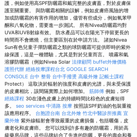
護，例如使用高SPF防曬霜和戴完整的皮膚蓋，對於皮膚保
護至關重要。 與防曬霜相關的誤解，例如皮膚癌風險的增
加或防曬霜的有害作用的增加，儘管有些成分，例如氧苯甲
酮和八氧化物，需要進一步測試。 所有Nivea防曬霜均對
UVA和UVB射線有效。 防水產品可以在陽光下停留更長的
時間而不會燃燒，但主要區別在於申請方法。 諸如Nivea
Sun有色兒童子彈防曬霜之類的球防曬霜可提供即時的紫外
線保護，這是一種體驗，尤其是對於兒童而言。 噴霧和氣
溶膠防曬霜（例如Nivea Solar
法律顧問
buffet外燴價格
護照代辦
經絡按摩課程台北
GOOGLE SEARCH
CONSOLE
台中 整骨
台中手撥燙
高級外燴
記帳士課程
Protect） 這取決於輻射的強度和皮膚的光譜，與未受保護
的皮膚相比，該間隔實際上如何增加。
筋師傅
例如，SPF
經絡課程
30在淺色皮膚上的持續時間比棕色的皮膚短得
多。
seo services
中清路 按摩
按照該SPF奶油的包裝重複
該應用程序。
台胞證台南
台北外燴
竹北中醫診所推薦
宜
蘭外燴
紫外線輻射會導致嚴重的皮膚損傷，包括曬傷，皮
膚老化和皮膚癌。 您可以找到許多有趣的防曬霜，用於高
級藥房品牌，這些品牌結合了先進的防曬，更長的壽命和養