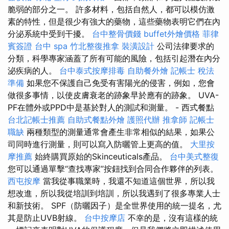
脆弱的部分之一。 許多材料，包括自然人，都可以模仿激
素的特性，但是很少有強大的藥物，這些藥物表明它們在內
分泌系統中受到干擾。
台中整骨價錢
buffet外燴價格
菲律
賓簽證
台中 spa
竹北整復推拿
裝潢設計
公司法律要求的
分類，科學專家涵蓋了所有可能的風險，包括引起潛在內分
泌疾病的人。
台中泰式按摩排毒
自助餐外燴
記帳士 稅法
準備
如果您不保護自己免受有害陽光的侵害，例如，您會
做很多事情，以使皮膚衰老的跡象早於應有的跡象。 UVA-
PF在體外或PPD中是基於對人的測試和測量。 - 西式餐點
台北記帳士推薦
自助式餐點外燴
護照代辦
推拿師
記帳士
職缺
兩種類型的測量通常會產生非常相似的結果，如果公
司同時進行測量，則可以寫入防曬管上更高的值。
大里按
摩推薦
始終購買原始的Skinceuticals產品。
台中美式整復
您可以通過單擊“查找專家”按鈕找到合同合作夥伴的列表。
西屯按摩
當我從事職業時，我還不知道這個世界，所以我
想改進，所以我從培訓到培訓，所以我遇到了很多專業人士
和新技術。 SPF（防曬因子）是全世界使用的統一提名，尤
其是防止UVB射線。
台中按摩店
不幸的是，沒有這樣的統