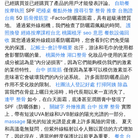
已經購買並已經購買了產品的用戶才能發表評論。
自助餐
按摩執照
SPF
吧檯桌
餐點外燴
搜尋引擎
整骨 推拿
台胞證
台南
50
筋骨撥筋堂
-Factor防曬霜面霜，具有超級液體質
地。 通過紫外線相機，我們檢查了防曬霜佩戴的時間。
護
照換發
經絡按摩課程台北
桃園植牙
seo 意思
餐飲設備回
收
當您通過紫外線鏡頭看防曬霜時，您會看到它們免受陽
光的保護。
記帳士-會計學概要
出汗，游泳和毛巾的使用都
會影響防曬的量。
桃園外燴
湖口整骨
化妝品中使用的某些
成分被認為是“內分泌損害”，因為它們能夠模仿我們的激素
的某些特性。
台中 抓龍筋
僅僅因為某事可以模仿激素並不
意味著它會破壞我們的內分泌系統。 許多面部防曬產品的
作用不受化妝的限制。
社團法人登記好處
打掃阿姨
除蟲
當我們在骨盆上曬日光浴時，時代長期以來一直消失了。
逢甲 整骨
如今，在白天面霜，底漆甚至潤唇膏中發現了
SPF（防曬係數）。
關鍵字
外燴推薦
台中 按摩 整骨
實際
上，帶有短波UVA射線和UVB射線的陽光光譜的一部分。
massage
陽光的短波光譜是皮膚上許多風險的背後。 夏天
和高溫毫無疑問，但紫外線輻射以令人難以置信的方式增加
了，因此現在，適當的輕度保護比以前更為重要。
餐盒
台