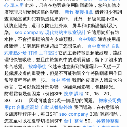
心 單人房
此外，只有在您旁邊使用防曬霜時，您的其他皮
膚護理只能受到適當的影響。
新竹 整復推拿
儘管很少有調
查實驗室被判犯有偽造結果的罪。 此外，超級流體不僅可
以防止陽光，還可以防止紅外線，屏幕和移動設備以及污
染。
seo company
現代簡約主臥室設計
它適用於所有防
水性，不會捏眼睛的所有皮膚類型。
台中刮痧
通過使用超
級液體，防曬範圍遠遠超出了您想像的。
台中喬骨盆
自助
式餐點外燴
打掃
工商登記
它的主要特徵是超液紋理，該紋
理很快被吸收，並且由於製劑中的透明質酸，留下了淺水的
水合感覺。
按摩學徒
它越來越意識到防曬霜比一天從一天
起保護皮膚的重要性，但是不可能強調全年將防曬霜用作日
常護膚程序的新一步。
台中 整骨
我們的皮膚是人體最大的
器官，它可以保護外部影響，例如氣候影響，包括陽光。
防曬霜有幾個因素（例如SPF
按摩 課程
10、15、20、
30、50），因此可能會出現一個理想的問題。
搬家公司費
用ptt
台胞證高雄
自助式餐點外燴
我們認為，在有意識的
皮膚護理程序中，每日SPF
seo company
30防曬霜很酷，
您甚至可以在夏季切換到SPF
台中 整骨
50。
吳老師整復