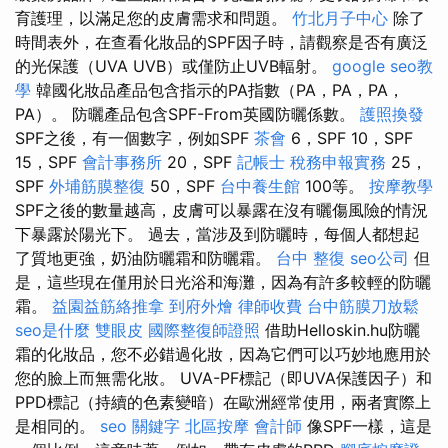
育護理，以滿足您的皮膚需求和問題。
竹北月子中心
除了
時間表外，在查看化妝品的SPF因子時，請觀察是否有廣泛
的光保護（UVA UVB）或僅防止UVB輻射。
google seo教
學
韓國化妝品產品包含指示的PA指數（PA，PA，PA，
PA）。 防曬產品包含SPF-From英國防曬係數。
護照換發
SPF之後，有一個數字，例如SPF
茶會
6，SPF 10，SPF
15，SPF
會計事務所
20，SPF
記帳士 稅務申報實務
25，
SPF
外埔筋膜整復
50，SPF
台中養生館
100等。
按摩教學
SPF之後的數量越高，皮膚可以暴露在沒有曬傷風險的情況
下暴露於陽光下。 過去，當涉及到防曬時，每個人都想起
了質地更強，奶油防曬霜和防曬霜。
台中 整復
seo公司
但
是，這些現在僅用於日光浴和海灘，因為有許多較輕的防曬
霜。
益園益筋絡推拿
到府外燴
律師收費
台中筋膜刀放鬆
seo是什麼
雙眼皮
國際整復師證照
借助Helloskin.hu防曬
霜的化妝品，您不必錯過化妝，因為它們可以巧妙地應用於
您的臉上而無需化妝。 UVA-PF標記（即UVA保護因子）和
PPD標記（持續的色素變暗）在歐洲經常使用，兩者實際上
是相同的。
seo 關鍵字
北區按摩
會計師
像SPF一樣，這是