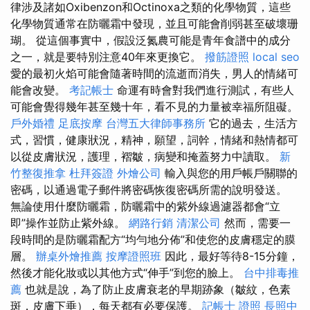
律涉及諸如Oxibenzon和Octinoxa之類的化學物質，這些
化學物質通常在防曬霜中發現，並且可能會削弱甚至破壞珊
瑚。 從這個事實中，假設泛氮農可能是青年食譜中的成分
之一，就是要特別注意40年來更換它。
撥筋證照
local seo
愛的最初火焰可能會隨著時間的流逝而消失，男人的情緒可
能會改變。
考記帳士
命運有時會對我們進行測試，有些人
可能會覺得幾年甚至幾十年，看不見的力量被幸福所阻礙。
戶外婚禮
足底按摩
台灣五大律師事務所
它的過去，生活方
式，習慣，健康狀況，精神，願望，詞幹，情緒和熱情都可
以從皮膚狀況，護理，褶皺，病變和掩蓋努力中讀取。
新
竹整復推拿
杜拜簽證
外燴公司
輸入與您的用戶帳戶關聯的
密碼，以通過電子郵件將密碼恢復密碼所需的說明發送。
無論使用什麼防曬霜，防曬霜中的紫外線過濾器都會“立
即”操作並防止紫外線。
網路行銷
清潔公司
然而，需要一
段時間的是防曬霜配方“均勻地分佈”和使您的皮膚穩定的膜
層。
辦桌外燴推薦
按摩證照班
因此，最好等待8-15分鐘，
然後才能化妝或以其他方式“伸手”到您的臉上。
台中排毒推
薦
也就是說，為了防止皮膚衰老的早期跡象（皺紋，色素
斑，皮膚下垂），每天都有必要保護。
記帳士 證照
長照中