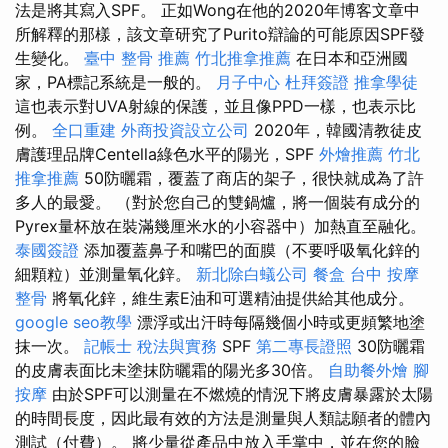
法是將其寫入SPF。 正如Wong在他的2020年博客文章中
所解釋的那樣，該文章研究了Purito辯論的可能原因SPF發
生變化。
臺中 整骨 推薦
竹北推拿推薦
在日本和亞洲國
家，PA標記系統是一般的。
月子中心
杜拜簽證
推拿學徒
這也表示對UVA射線的保護，並且像PPD一樣，也表示比
例。
全口重建
外商投資設立公司
2020年，韓國清教徒皮
膚護理品牌Centella綠色水平的陽光，SPF
外燴推薦
竹北
推拿推薦
50防曬霜，覆蓋了商店的架子，很快就成為了許
多人的最愛。 （對於您自己的雙鍋爐，將一個裝有成分的
Pyrex量杯放在裝滿幾厘米水的小容器中）加熱直至融化。
泰國簽證
添加覆蓋鼻子和嘴巴的面膜（不要呼吸氧化鋅的
細顆粒）並測量氧化鋅。
新北除白蟻公司
餐盒
台中 按摩
整骨
將氧化鋅，維生素E油和可選精油提供給其他成分。
google seo教學
漂浮或出汗時每隔幾個小時或更頻繁地塗
抹一次。
記帳士 稅法與實務
SPF
第二專長證照
30防曬霜
的皮膚表面比未塗抹防曬霜的陽光多30倍。
自助餐外燴
腳
按摩
由於SPF可以測量在不燃燒的情況下將皮膚暴露於太陽
的時間長度，因此最有效的方法是測量與人類誌願者的體內
測試（付費）。 將少量從產品中放入手掌中，並在您的臉