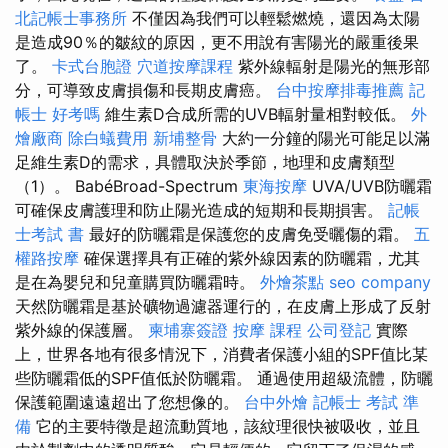
北記帳士事務所
不僅因為我們可以輕鬆燃燒，還因為太陽
是造成90％的皺紋的原因，更不用說有害陽光的嚴重後果
了。
卡式台胞證
穴道按摩課程
紫外線輻射是陽光的無形部
分，可導致皮膚損傷和長期皮膚癌。
台中按摩排毒推薦
記
帳士 好考嗎
維生素D合成所需的UVB輻射量相對較低。
外
燴廠商
除白蟻費用
新埔整骨
大約一分鐘的陽光可能足以滿
足維生素D的需求，具體取決於季節，地理和皮膚類型
（1）。 BabéBroad-Spectrum
東海按摩
UVA/UVB防曬霜
可確保皮膚護理和防止陽光造成的短期和長期損害。
記帳
士考試 書
最好的防曬霜是保護您的皮膚免受曬傷的霜。
五
權路按摩
確保選擇具有正確的紫外線因素的防曬霜，尤其
是在為嬰兒和兒童購買防曬霜時。
外燴茶點
seo company
天然防曬霜是基於礦物過濾器運行的，在皮膚上形成了反射
紫外線的保護層。
柬埔寨簽證
按摩 課程
公司登記
實際
上，世界各地有很多情況下，消費者保護小組的SPF值比某
些防曬霜低的SPF值低於防曬霜。 通過使用超級流體，防曬
保護範圍遠遠超出了您想像的。
台中外燴
記帳士 考試 準
備
它的主要特徵是超流動質地，該紋理很快被吸收，並且