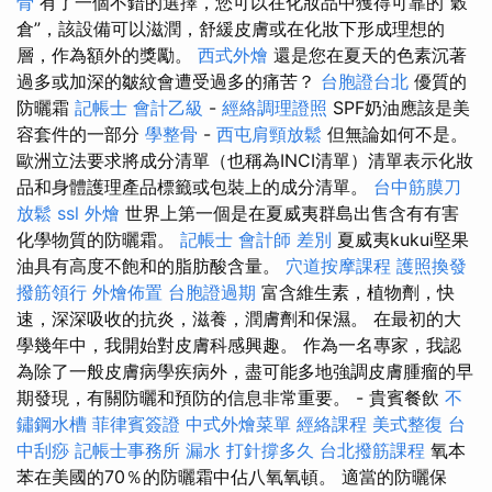
骨
有了一個不錯的選擇，您可以在化妝品中獲得可靠的“穀
倉”，該設備可以滋潤，舒緩皮膚或在化妝下形成理想的
層，作為額外的獎勵。
西式外燴
還是您在夏天的色素沉著
過多或加深的皺紋會遭受過多的痛苦？
台胞證台北
優質的
防曬霜
記帳士 會計乙級
-
經絡調理證照
SPF奶油應該是美
容套件的一部分
學整骨
-
西屯肩頸放鬆
但無論如何不是。
歐洲立法要求將成分清單（也稱為INCI清單）清單表示化妝
品和身體護理產品標籤或包裝上的成分清單。
台中筋膜刀
放鬆
ssl
外燴
世界上第一個是在夏威夷群島出售含有有害
化學物質的防曬霜。
記帳士 會計師 差別
夏威夷kukui堅果
油具有高度不飽和的脂肪酸含量。
穴道按摩課程
護照換發
撥筋領行
外燴佈置
台胞證過期
富含維生素，植物劑，快
速，深深吸收的抗炎，滋養，潤膚劑和保濕。 在最初的大
學幾年中，我開始對皮膚科感興趣。 作為一名專家，我認
為除了一般皮膚病學疾病外，盡可能多地強調皮膚腫瘤的早
期發現，有關防曬和預防的信息非常重要。 - 貴賓餐飲
不
鏽鋼水槽
菲律賓簽證
中式外燴菜單
經絡課程
美式整復
台
中刮痧
記帳士事務所
漏水 打針撐多久
台北撥筋課程
氧本
苯在美國的70％的防曬霜中佔八氧氧頓。 適當的防曬保