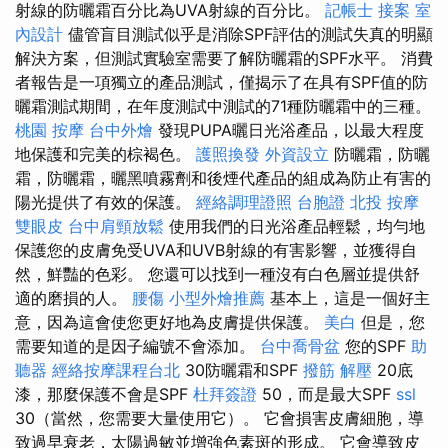
射線的防曬霜百分比為UVA射線的百分比。
記帳士 接案
室
內設計
儘管盲目測試似乎是消除SPF評估的測試失真的明顯
解決方案，但測試實驗室需要了解防曬霜的SPF水平。 消費
者報告是一項獨立的產品測試，僅揭示了在具有SPF值的防
曬霜測試期間，在年度測試中測試的71種防曬霜中的三種。
桃園 按摩
台中外燴
發現PUPA曬日光浴產品，以最大程度
地保護和完美的棕褐色。
護照換發
外資設立
防曬霜，防曬
霜，防曬霜，曬黑噴霧劑和後煙代產品的組成為防止有害的
陽光提供了有效的保護。
經絡調理證照
台胞證
北投 按摩
雙眼皮
台中肩頸放鬆
使用我們的日光浴產品輕鬆，均勻地
保護您的皮膚免受UVA和UVB射線的有害影響，並獲得自
然，鮮豔的色彩。 您還可以找到一種沒有白色層並提供舒
適的磨損的人。
腰傷
小型外燴推薦
基本上，這是一個好主
意，因為這會使您更好地為皮膚提供保護。
美白
但是，您
需要知道的是因子編號不會添加。
台中喬骨盆
您的SPF
助
聽器
經絡按摩課程台北
30防曬霜和SPF
撥筋 解壓
20底
漆，那麼保護不會是SPF
杜拜簽證
50，而是最大SPF
ssl
30（當然，您需要大量使用它）。 它會損害皮膚細胞，導
致過早衰老，太陽過敏並增強色素斑的形成。 它會導致皮