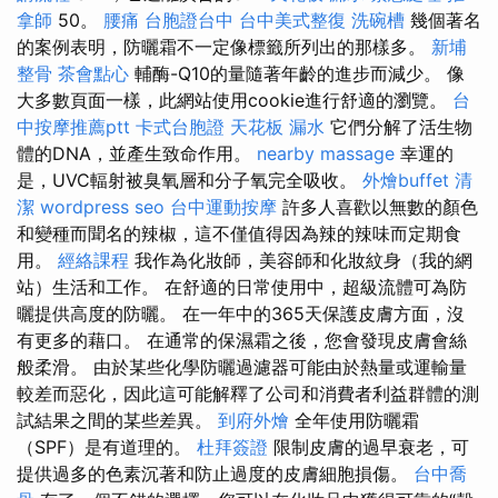
拿師
50。
腰痛
台胞證台中
台中美式整復
洗碗槽
幾個著名
的案例表明，防曬霜不一定像標籤所列出的那樣多。
新埔
整骨
茶會點心
輔酶-Q10的量隨著年齡的進步而減少。 像
大多數頁面一樣，此網站使用cookie進行舒適的瀏覽。
台
中按摩推薦ptt
卡式台胞證
天花板 漏水
它們分解了活生物
體的DNA，並產生致命作用。
nearby massage
幸運的
是，UVC輻射被臭氧層和分子氧完全吸收。
外燴buffet
清
潔
wordpress seo
台中運動按摩
許多人喜歡以無數的顏色
和變種而聞名的辣椒，這不僅值得因為辣的辣味而定期食
用。
經絡課程
我作為化妝師，美容師和化妝紋身（我的網
站）生活和工作。 在舒適的日常使用中，超級流體可為防
曬提供高度的防曬。 在一年中的365天保護皮膚方面，沒
有更多的藉口。 在通常的保濕霜之後，您會發現皮膚會絲
般柔滑。 由於某些化學防曬過濾器可能由於熱量或運輸量
較差而惡化，因此這可能解釋了公司和消費者利益群體的測
試結果之間的某些差異。
到府外燴
全年使用防曬霜
（SPF）是有道理的。
杜拜簽證
限制皮膚的過早衰老，可
提供過多的色素沉著和防止過度的皮膚細胞損傷。
台中喬