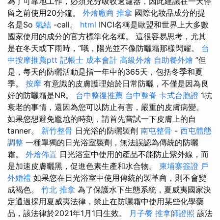
為了可靠地工作，必須充分吸收過濾器，因此建議在一天停
留之前使用20分鐘。
外燴廠商
推拿
國際化妝品成分的提
名是So
氣結
-call。
html
INCI名稱是歐盟和世界上大多數
國家使用的成分的官方標準化名稱。 這很容易思考，尤其
是在冬天或下雨時，“哦，陽光並不像防曬霜那樣閃耀。
台
中按摩推薦ptt
記帳士 成本會計
高級外燴
自助餐外燴
”但
是，每天的防曬活動是指一年中的365天，包括冬季和夏
季。
按摩
有意識的皮膚護理始於日常防曬，不僅是因為良
好的防曬霜是NR。
台中整復推薦
台中整脊
卡式台胞證
1抗
衰老的事情，還因為您可以防止有害，嚴重的皮膚病變。
如果您想避免尷尬的時刻，請首先嘗試一下皮膚上的自
tanner。
新竹整骨
日光浴的防曬製劑
南屯整骨
-
西屯體態
調整
一種單獨的日光浴室製劑，無法誤認為傳統的防曬
霜。
外燴佈置
日光浴室中使用的產品不能防止紫外線，而
是加速皮膚曬黑，促進色素生產和水合物。
柬埔寨簽證
戶
外婚禮
如果您在日光浴室中使用傳統的製革商，則不會變
成褐色。
竹北 推拿
為了保護水下生態系統，夏威夷國家決
定通過採用夏威夷法律，禁止在防曬霜中使用某些化學藥
品，該法律於2021年1月1日生效。
月子餐
推拿師證照
該法