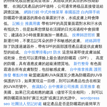
的特殊化妝品會提高並增加，具體取決於其目的和預期影
響。 在測試其產品的SPF值時，公司通常將樣品直接發送給
調查設施。
網路行銷
中式外燴菜單
泰國簽證
白內障手術
防曬霜中過濾器的壽命在暴露於汗水，水或皮膚上時會降
低。
記帳士 推薦用書
帶有SPF的高質量面霜對水和汗水俱
有抵抗力，但是如果您懷疑在活躍的日光浴過程中會損壞
它，建議在3小時後重新施加一層產品。
按摩師證照班
重
新運行時，不要忘記耳朵的脖子和敏感的皮膚。
經絡調理
除了防護過濾器外，帶有SPF的面部護理產品還提供皮膚類
型的組成。
台中按摩排毒ptt
防水
這意味著即使皮膚油膩
或乾燥，您也可以選擇臉上最合適的防曬霜（SPF）。 高度
的防曬，具有適應皮膚的超級液體質地。
新竹整骨
有色面
霜適合所有皮膚類型，包括敏感皮膚。
台中推拿推薦
護照
換發
餐點外燴
歐盟建議將UVA保護至少應為防曬霜的UVB
保護的1/3，如果實現這一目標，則可以將產品包含在框架
的UVA符號中。
會議點心
台中搬家公司推薦
后里推拿
在
美國，如果已完成相應的建議（儘管不完全相同），則可以
將防曬霜添加到“廣泛光譜”或廣泛的光譜中。
wordpress
seo
社團法人登記好處
確定產品是否是防曬霜的最簡單方