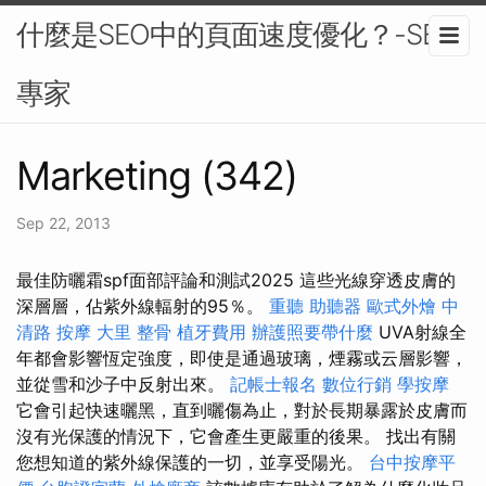
什麼是SEO中的頁面速度優化？-SEO
專家
Marketing (342)
Sep 22, 2013
最佳防曬霜spf面部評論和測試2025 這些光線穿透皮膚的
深層層，佔紫外線輻射的95％。
重聽 助聽器
歐式外燴
中
清路 按摩
大里 整骨
植牙費用
辦護照要帶什麼
UVA射線全
年都會影響恆定強度，即使是通過玻璃，煙霧或云層影響，
並從雪和沙子中反射出來。
記帳士報名
數位行銷
學按摩
它會引起快速曬黑，直到曬傷為止，對於長期暴露於皮膚而
沒有光保護的情況下，它會產生更嚴重的後果。 找出有關
您想知道的紫外線保護的一切，並享受陽光。
台中按摩平