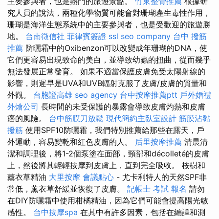
主要參與者，也是熱門的旅遊景點。
竹東整骨推薦
根據研
究人員的說法，兩種化學物質可能會對珊瑚產生毒性作用，
珊瑚是海洋生態系統中的主要參與者，也是受歡迎的旅遊勝
地。
台南徵信社
菲律賓簽證
ssl
seo company
台中 撥筋
推薦
防曬霜中的Oxibenzon可以改變成年珊瑚的DNA，使
它們更容易出現致命的美白，並導致幼蟲的扭曲，從而幾乎
無法發展正常發育。 如果不適當保護皮膚免受太陽射線的
影響，則遲早是UVA和UVB輻射克服了皮膚/皮膚的質量和
外觀。
台胞證高雄
seo agency
台中按摩推薦ptt
戶外婚禮
外燴公司
長時間的未受保護的暴露會導致皮膚灼熱和皮膚
癌的風險。
台中筋膜刀放鬆
現代簡約主臥室設計
筋膜沾黏
撥筋
使用SPF10防曬霜，我們特別推薦給那些在露天，戶
外運動，容易變乾和紅色皮膚的人。
后里按摩推薦
清晨清
潔和調理後，將1-2個泵塗在面部，頸部和décolleté的皮膚
上，然後將其輕輕按摩到皮膚上，直到完全吸收。 桉樹和
薰衣草精油
大里按摩
會議點心
- 尤卡利特人的天然SPF非
常低，薰衣草舒緩並恢復了皮膚。
記帳士 考試 報名
請勿
在DIY防曬霜中使用柑橘精油，因為它們可能會提高陽光敏
感性。
台中按摩spa
在其中有許多因素，包括在編譯和測