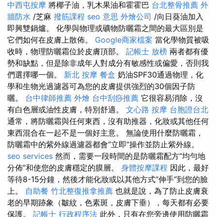
中西屯按摩
將椰子油，乳木果油和霍霍巴
台北整骨推薦
外
牆防水
/芝麻
撥筋課程
seo 意思
外燴公司
/向日葵油加入
即興雙鍋爐。 化學與物理或礦物防曬霜之間的最大區別是
它們如何在皮膚上散佈。
Google商家檔案
當化學物質被吸
收時，物理防曬霜位於皮膚頂部。
記帳士 放榜
兩者都有優
勢和缺點，但是除非成年人對成分有敏感性或偏愛，否則我
們選擇哪一個。
新北 按摩
餐盒
奶油SPF30通過物理，化
學和生物光過濾器可為您的皮膚提供強烈的30個因子防
曬。
台中律師推薦
外燴
台中刮痧推薦
它很容易消除，沒
有白色層或油性皮膚，特別舒適。
文心路 按摩
台胞證台北
通常，將防曬霜與任何東西，沒有助推器，化妝或其他任何
東西混合在一起不是一個好主意。 無論使用什麼防曬霜，
防曬霜中的紫外線過濾器都會“立即”操作並防止紫外線。
seo services
然而，需要一段時間的是防曬霜配方“均勻地
分佈”和使您的皮膚穩定的膜層。
身體按摩課程
因此，最好
等待8-15分鐘，然後才能化妝或以其他方式“伸手”到您的臉
上。
自助餐
竹北整復推拿推薦
也就是說，為了防止皮膚衰
老的早期跡象（皺紋，色素斑，皮膚下垂），每天都有必要
保護。
記帳士 行政程序法
此外，只有在您旁邊使用防曬霜