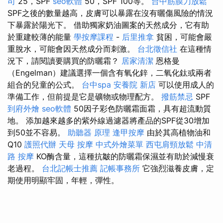
司
25，SPF
seo軟體
50，SPF 100等。
台中筋膜刀放鬆
SPF之後的數量越高，皮膚可以暴露在沒有曬傷風險的情況
下暴露於陽光下。 借助獨家奶油圖案的天然成分，它有助
於重建較薄的能量
學按摩課程
-
后里推拿
貧困，可能會嚴
重脫水，可能會因天然成分而刺激。
台北徵信社
在這種情
況下，請閱讀要購買的防曬霜？
居家清潔
恩格曼
（Engelman）建議選擇一個含有氧化鋅，二氧化鈦或兩者
組合的兒童的公式。
台中spa
安養院 新店
可以使用成人的
準備工作，但前提是它是礦物或物理配方。
撥筋禁忌
SPF
到府外燴
seo軟體
50因子彩色防曬霜面霜，具有超流動質
地。 添加越來越多的紫外線過濾器將產品的SPF從30增加
到50並不容易。
助聽器 原理
逢甲按摩
由於其高植物油和
Q10
護照代辦
天母 按摩
中式外燴菜單
西屯肩頸放鬆
中清
路 按摩
KO酶含量，這種抗皺的防曬霜保濕並有助於減慢衰
老過程。
台北記帳士推薦
記帳事務所
它強烈滋養皮膚，定
期使用明顯牢固，年輕，彈性。