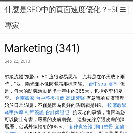
什麼是SEO中的頁面速度優化？-SEO
專家
Marketing (341)
Sep 22, 2013
超級流體防曬spf 50 這很容易思考，尤其是在冬天或下雨
時，“哦，陽光並不像防曬霜那樣閃耀。
台中spa
腰痛
”但
是，每天的防曬活動是指一年中的365天，包括冬季和夏
季。
台南搬家
台中整復推薦
高雄牙醫
有意識的皮膚護理
始於日常防曬，不僅是因為良好的防曬霜是NR。
按摩教學
逢甲按摩
杜拜簽證
會計師證照
1抗衰老的事情，還因為您
可以防止有害，嚴重的皮膚病變。 這些光線穿透皮膚的深
層層，佔紫外線輻射的95％。
菲律賓簽證
湖口整骨
宜蘭