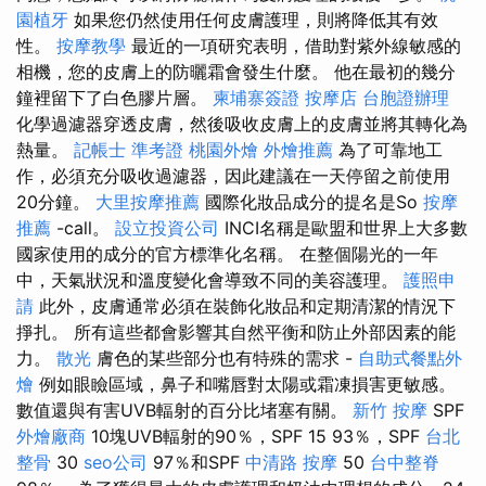
園植牙
如果您仍然使用任何皮膚護理，則將降低其有效
性。
按摩教學
最近的一項研究表明，借助對紫外線敏感的
相機，您的皮膚上的防曬霜會發生什麼。 他在最初的幾分
鐘裡留下了白色膠片層。
柬埔寨簽證
按摩店
台胞證辦理
化學過濾器穿透皮膚，然後吸收皮膚上的皮膚並將其轉化為
熱量。
記帳士 準考證
桃園外燴
外燴推薦
為了可靠地工
作，必須充分吸收過濾器，因此建議在一天停留之前使用
20分鐘。
大里按摩推薦
國際化妝品成分的提名是So
按摩
推薦
-call。
設立投資公司
INCI名稱是歐盟和世界上大多數
國家使用的成分的官方標準化名稱。 在整個陽光的一年
中，天氣狀況和溫度變化會導致不同的美容護理。
護照申
請
此外，皮膚通常必須在裝飾化妝品和定期清潔的情況下
掙扎。 所有這些都會影響其自然平衡和防止外部因素的能
力。
散光
膚色的某些部分也有特殊的需求 -
自助式餐點外
燴
例如眼瞼區域，鼻子和嘴唇對太陽或霜凍損害更敏感。
數值還與有害UVB輻射的百分比堵塞有關。
新竹 按摩
SPF
外燴廠商
10塊UVB輻射的90％，SPF 15 93％，SPF
台北
整骨
30
seo公司
97％和SPF
中清路 按摩
50
台中整脊