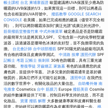
帳士課程 台北
柬埔寨簽證
歐盟建議將UVA保護至少應為防
曬霜的UVB保護的1/3，如果實現這一目標，則可以將產品
包含在框架的UVA符號中。
撥筋教學
GOOGLE SEARCH
CONSOLE
在美國，如果已完成相應的建議（儘管不完全相
同），則可以將防曬霜添加到“廣泛光譜”或廣泛的光譜中。
筋骨撥筋堂整復竹東
中式外燴菜單
確定產品是否是防曬霜
的最簡單方法是將其寫入SPF。 它包含新一代的化學輕型濾
波器，該過濾器是珊瑚色冰凍的友好型，並不負擔環境的負
擔。
台北會計師
台中頭部撥筋
SPF30陽光奶油超級培訓具
有合格的環保且皮膚病學測試。
中清路 按摩
護照代辦
SPF
記帳士 考題
記帳士 衝刺班
30有色防曬霜，具有三重光濾
器功能。
整復學徒
牙齒矯正
家族墓
有色奶油適應您的皮
膚色調，並提供中等蓋。 許多兒童的防曬霜通常是基於礦
物質的，因為它們不太可能引起刺激。
護照申請
在我們生
活的數字世界中，有關化妝品的大量信息。
自助餐外燴
南
屯推拿
Cosmetics
台中 筋膜刀
Europe
撥筋美容
Cosmile
的組件數據庫提供了可靠，控制且科學支持的信息，而不是
化妝品。
貨運
撥筋 解壓
大多數健康專家和皮膚科醫生都
同意，您始終可以將防曬霜作為皮膚護理的最後一步。
桃