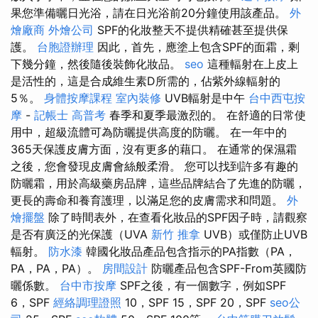
果您準備曬日光浴，請在日光浴前20分鐘使用該產品。
外
燴廠商
外燴公司
SPF的化妝整天不提供精確甚至提供保
護。
台胞證辦理
因此，首先，應塗上包含SPF的面霜，剩
下幾分鐘，然後隨後裝飾化妝品。
seo
這種輻射在上皮上
是活性的，這是合成維生素D所需的，佔紫外線輻射的
5％。
身體按摩課程
室內裝修
UVB輻射是中午
台中西屯按
摩
-
記帳士 高普考
春季和夏季最激烈的。 在舒適的日常使
用中，超級流體可為防曬提供高度的防曬。 在一年中的
365天保護皮膚方面，沒有更多的藉口。 在通常的保濕霜
之後，您會發現皮膚會絲般柔滑。 您可以找到許多有趣的
防曬霜，用於高級藥房品牌，這些品牌結合了先進的防曬，
更長的壽命和養育護理，以滿足您的皮膚需求和問題。
外
燴擺盤
除了時間表外，在查看化妝品的SPF因子時，請觀察
是否有廣泛的光保護（UVA
新竹 推拿
UVB）或僅防止UVB
輻射。
防水漆
韓國化妝品產品包含指示的PA指數（PA，
PA，PA，PA）。
房間設計
防曬產品包含SPF-From英國防
曬係數。
台中市按摩
SPF之後，有一個數字，例如SPF
6，SPF
經絡調理證照
10，SPF 15，SPF 20，SPF
seo公