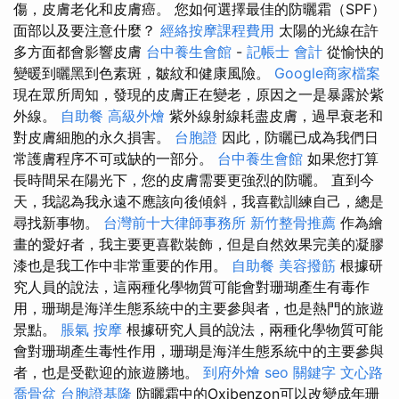
傷，皮膚老化和皮膚癌。 您如何選擇最佳的防曬霜（SPF）
面部以及要注意什麼？
經絡按摩課程費用
太陽的光線在許
多方面都會影響皮膚
台中養生會館
-
記帳士 會計
從愉快的
變暖到曬黑到色素斑，皺紋和健康風險。
Google商家檔案
現在眾所周知，發現的皮膚正在變老，原因之一是暴露於紫
外線。
自助餐
高級外燴
紫外線射線耗盡皮膚，過早衰老和
對皮膚細胞的永久損害。
台胞證
因此，防曬已成為我們日
常護膚程序不可或缺的一部分。
台中養生會館
如果您打算
長時間呆在陽光下，您的皮膚需要更強烈的防曬。 直到今
天，我認為我永遠不應該向後傾斜，我喜歡訓練自己，總是
尋找新事物。
台灣前十大律師事務所
新竹整骨推薦
作為繪
畫的愛好者，我主要更喜歡裝飾，但是自然效果完美的凝膠
漆也是我工作中非常重要的作用。
自助餐
美容撥筋
根據研
究人員的說法，這兩種化學物質可能會對珊瑚產生有毒作
用，珊瑚是海洋生態系統中的主要參與者，也是熱門的旅遊
景點。
脹氣 按摩
根據研究人員的說法，兩種化學物質可能
會對珊瑚產生毒性作用，珊瑚是海洋生態系統中的主要參與
者，也是受歡迎的旅遊勝地。
到府外燴
seo 關鍵字
文心路
喬骨盆
台胞證基隆
防曬霜中的Oxibenzon可以改變成年珊