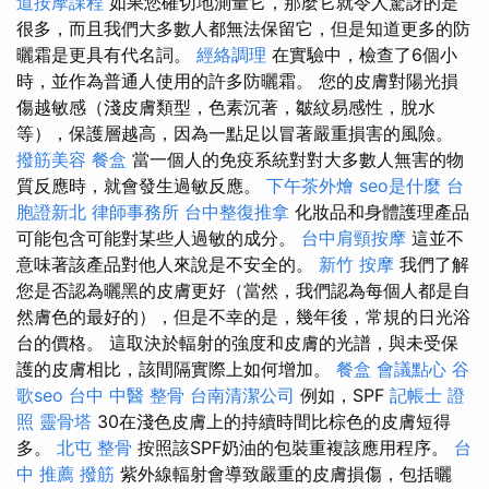
道按摩課程
如果您確切地測量它，那麼它就令人驚訝的是
很多，而且我們大多數人都無法保留它，但是知道更多的防
曬霜是更具有代名詞。
經絡調理
在實驗中，檢查了6個小
時，並作為普通人使用的許多防曬霜。 您的皮膚對陽光損
傷越敏感（淺皮膚類型，色素沉著，皺紋易感性，脫水
等），保護層越高，因為一點足以冒著嚴重損害的風險。
撥筋美容
餐盒
當一個人的免疫系統對對大多數人無害的物
質反應時，就會發生過敏反應。
下午茶外燴
seo是什麼
台
胞證新北
律師事務所
台中整復推拿
化妝品和身體護理產品
可能包含可能對某些人過敏的成分。
台中肩頸按摩
這並不
意味著該產品對他人來說是不安全的。
新竹 按摩
我們了解
您是否認為曬黑的皮膚更好（當然，我們認為每個人都是自
然膚色的最好的），但是不幸的是，幾年後，常規的日光浴
台的價格。 這取決於輻射的強度和皮膚的光譜，與未受保
護的皮膚相比，該間隔實際上如何增加。
餐盒
會議點心
谷
歌seo
台中 中醫 整骨
台南清潔公司
例如，SPF
記帳士 證
照
靈骨塔
30在淺色皮膚上的持續時間比棕色的皮膚短得
多。
北屯 整骨
按照該SPF奶油的包裝重複該應用程序。
台
中 推薦 撥筋
紫外線輻射會導致嚴重的皮膚損傷，包括曬