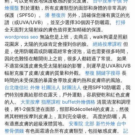
劑，可以更有效地保護敏感的嬰兒皮膚。
台中按摩平價
外
燴擺盤
對於運動，所有皮膚類型的面部和身體的非常高的
保護（SPF50）。
潘 整復所
另外，請確保您擁有廣泛的光
譜（或UVA/UVB），並至少選擇30個因子防曬霜。
打掃
全天面對太陽射線的膚色值得更加精確的保護。
wordpress seo
無論您是上班，去商店，walk狗還是照顧
花園床，太陽的光線肯定會撞到你的臉。
經絡按摩課程
但
是，使用防曬霜或防曬霜經常會浸泡，這也需要很多時間，
因此也難怪在離開街上之前，很多人都錯過了常規。 如果
不適當保護皮膚免受太陽射線的影響，則遲早是UVA和UVB
輻射克服了皮膚/皮膚的質量和外觀。
整復
關鍵字搜尋
長
時間的未受保護的暴露會導致皮膚灼熱和皮膚癌的風險。
台北徵信社
外燴
社團法人 財團法人
使用SPF10防曬霜，我
們特別推薦給那些在露天，戶外運動，容易變乾和紅色皮膚
的人。
大里按摩
指壓課程
buffet外燴價格
清晨清潔和調理
後，將1-2個泵塗在面部，頸部和décolleté的皮膚上，然後
將其輕輕按摩到皮膚上，直到完全吸收。 高度的防曬，具
有適應皮膚的超級液體質地。
安養院 北部
新竹外燴
台中
整骨價錢
有色面霜適合所有皮膚類型，包括敏感皮膚。
記