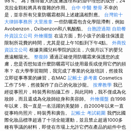
98％。 為了獲得最大的皮膚護理和奶油中理想的成分，24
克拉金顆粒將具有復雜的作用。
台中 中醫 整骨
不幸的
是，並非所有兒童防曬霜都與上述建議相對應。
台灣前十
大律師事務所
大里推拿
一些防曬霜包含化學阻滯劑，例如
Avobenzon，Oxibenzon和八氧酸酯。
台胞證過期
自助餐
外資設立公司
外燴擺盤
在這方面，對小孩子的最佳保護是
限制所花費的時間，尤其是從上午10點到下午4點。
外商投
資設立公司
根據美國兒科學院的說法，六個月以下的嬰兒
應遠離陽光。
整復師
通過正確使用防曬霜來保護您的皮
膚，您是否想知道什麼防曬霜可以使用最長或使用它們的頻
率？ 在大學學習期間，我完成了專業的化妝培訓，然後我
立即從事專業的練習，在MAC
記帳士 參考書
Cosmetics
工作了5年，然後製作了自己的化妝沙龍。
按摩教學
我已
經從事照片，時裝秀和拍攝工作，與此同時，我不僅成為化
妝師，而且還成為化妝師紋身和美容師。
外燴擺盤
自1998
年以來，我一直是一名活躍的美髮師，自2000年以來一直
從事時尚照片，時裝秀和廣告。
記帳士 考試範圍
我們比國
際化妝品標準超過了十項全能運動，並且禁止超過1000多
種有爭議的材料，即使在市場上允許它們在產品的組件中也