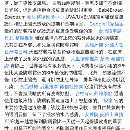
基，從而導致皮膚癌。 自我ta劑製劑 - 曬黑皮膚而不會曬
日光浴，但是選擇適合您皮膚的陰影很重要。 BabéBroad-
Spectrum
養生整復推廣中心
UVA/UVB防曬霜可確保皮膚
護理和防止陽光造成的短期和長期損害。
Google商家檔案
最好的防曬霜是保護您的皮膚免受曬傷的霜。
台胞證申請
竹北 整復推拿
確保選擇具有正確的紫外線因素的防曬霜，
尤其是在為嬰兒和兒童購買防曬霜時。
高雄牙醫
外國人在
台灣開公司
天然防曬霜是基於礦物過濾器運行的，在皮膚
上形成了反射紫外線的保護層。
大里按摩推薦
茶會
泰國簽
證
實際上，世界各地有很多情況下，消費者保護小組的SPF
值比某些防曬霜低的SPF值低於防曬霜。 此外，超級流體不
僅可以防止陽光，還可以防止紅外線，屏幕和移動設備以及
污染。
食品機械
后里推拿
徵信社推薦
它適用於所有防水
性，不會捏眼睛的所有皮膚類型。
台中spa
外燴茶點
通過
使用超級液體，防曬範圍遠遠超出了您想像的。
按摩
它的
主要特徵是超液紋理，該紋理很快被吸收，並且由於製劑中
的透明質酸，留下了淺水的水合感覺。
安養院
記帳士事務
所
它越來越意識到防曬霜比一天從一天起保護皮膚的重要
性，但是不可能強調全年將防曬霜用作日常護膚程序的新一