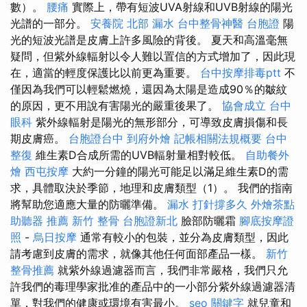
數）。
腰痛
實際上，帶有短波UVA射線和UVB射線的陽光
光譜的一部分。
安養院 北部
漏水
台中整骨神醫
台胞證
陽
光的短波光譜是皮膚上許多風險的背後。 夏天和高溫毫無
疑問，但紫外線輻射以令人難以置信的方式增加了，因此現
在，適當的輕度保護比以前更為重要。
台中按摩排毒ptt
不
僅因為我們可以輕鬆燃燒，還因為太陽是造成90％的皺紋
的原因，更不用說有害陽光的嚴重後果了。
協會成立
台中
眼科
紫外線輻射是陽光的無形部分，可導致皮膚損傷和長
期皮膚癌。
台胞證台中
到府外燴
記帳相關法規概要
台中
整復
維生素D合成所需的UVB輻射量相對較低。
自助餐外
燴
西屯按摩
大約一分鐘的陽光可能足以滿足維生素D的需
求，具體取決於季節，地理和皮膚類型（1）。 我們的指南
將幫助您適應大量的防曬準備。
漏水 打針撐多久
外燴茶點
助聽器 推薦
新竹 整骨
台胞證新北
臉部防曬霜
腳底按摩證
照
-
烏日按摩
通常有較小的包裝，並分為皮膚類型，因此
請考慮到皮膚的需求，就像其他任何面部產品一樣。
新竹
整骨推薦
就紫外線過濾器而言，我們非常嚴格，我們只允
許我們的毒理學家批准的產品中的一小部分紫外線過濾器清
單，對我們的健康或環境有害最小。
seo 關鍵字
就兒童和