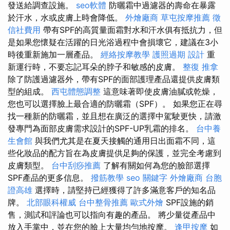
發送給調查設施。
seo軟體
防曬霜中過濾器的壽命在暴露
於汗水，水或皮膚上時會降低。
外燴廠商
草屯按摩推薦
徵
信社費用
帶有SPF的高質量面霜對水和汗水俱有抵抗力，但
是如果您懷疑在活躍的日光浴過程中會損壞它，建議在3小
時後重新施加一層產品。
經絡按摩教學
護照過期
設計
重
新運行時，不要忘記耳朵的脖子和敏感的皮膚。
整復 推拿
除了防護過濾器外，帶有SPF的面部護理產品還提供皮膚類
型的組成。
西屯體態調整
這意味著即使皮膚油膩或乾燥，
您也可以選擇臉上最合適的防曬霜（SPF）。 如果您正在尋
找一種新的防曬霜，並且想在廣泛的選擇中駕駛更快，請激
發專門為面部皮膚需求設計的SPF-UP乳霜的排名。
台中養
生會館
與我們尤其是在夏天接觸的通用日出面霜不同，這
些化妝品的配方旨在為皮膚提供足夠的保護，並完全考慮到
皮膚類型。
台中刮痧推薦
了解有關如何為您的臉部選擇
SPF產品的更多信息。
撥筋教學
seo 關鍵字
外燴廠商
台胞
證高雄
選擇時，請堅持已經獲得了許多滿意客戶的知名品
牌。
北部眼科權威
台中整骨推薦
歐式外燴
SPF設施的銷
售，測試和評論也可以指向有趣的產品。 將少量從產品中
放入手掌中，並在您的臉上大量均勻地按摩。
逢甲按摩
如