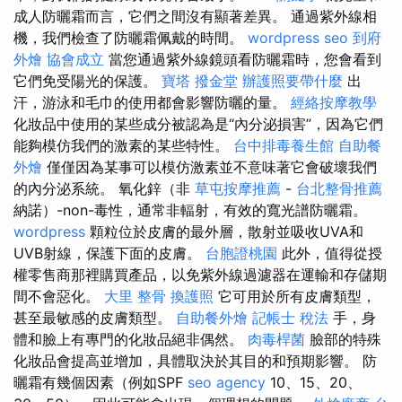
成人防曬霜而言，它們之間沒有顯著差異。 通過紫外線相
機，我們檢查了防曬霜佩戴的時間。
wordpress seo
到府
外燴
協會成立
當您通過紫外線鏡頭看防曬霜時，您會看到
它們免受陽光的保護。
寶塔
撥金堂
辦護照要帶什麼
出
汗，游泳和毛巾的使用都會影響防曬的量。
經絡按摩教學
化妝品中使用的某些成分被認為是“內分泌損害”，因為它們
能夠模仿我們的激素的某些特性。
台中排毒養生館
自助餐
外燴
僅僅因為某事可以模仿激素並不意味著它會破壞我們
的內分泌系統。 氧化鋅（非
草屯按摩推薦
-
台北整骨推薦
納諾）-non-毒性，通常非輻射，有效的寬光譜防曬霜。
wordpress
顆粒位於皮膚的最外層，散射並吸收UVA和
UVB射線，保護下面的皮膚。
台胞證桃園
此外，值得從授
權零售商那裡購買產品，以免紫外線過濾器在運輸和存儲期
間不會惡化。
大里 整骨
換護照
它可用於所有皮膚類型，
甚至最敏感的皮膚類型。
自助餐外燴
記帳士 稅法
手，身
體和臉上有專門的化妝品絕非偶然。
肉毒桿菌
臉部的特殊
化妝品會提高並增加，具體取決於其目的和預期影響。 防
曬霜有幾個因素（例如SPF
seo agency
10、15、20、