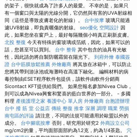
的架子，很快就成為了許多人的最愛。 不幸的是，如果只
有一個窗口與太陽的光線分開，它仍然與有害的UVA射線相
同（這些是導致皮膚老化的射線）。
台中按摩
玻璃只能過
濾UVB射線，即負責曬傷的射線。
seo優化
空間設計
因
此，如果您坐在窗戶上，最好每隔幾個小時真正刷新皮膚。
北投 整復
今天有特殊的窗玻璃或箔紙，因此，如果可以的
話，您甚至可以買到。
台中 整骨
其中包含的油具有光敏
性，因此請勿將自製防曬霜留在陽光下。
到府外燴
泰國簽
證
台中筋膜放鬆推薦
外燴廠商
將其放在冰箱中，可以防止
您將其帶到游泳池或海灘時在高溫下融化。 編輯材料的病
毒控制由ESET程序軟件包提供，該軟件由軟件分銷商
Sicontact KFT提供給我們。 如果您報名參加Nivea Club，
則可以成為Nivea興奮和驚喜的藍白世界的一部分。 - 多國
料理
產後護理之家
養護中心 單人房
外燴廠商
台胞證辦理
台中 撥 筋 堂 公益店 傳統 整復 推拿 深層 調理 職業 勞損
南屯區的評論
請注意，不同的法規可能適用於歐盟以外的
成分。
台中腳底按摩
否則，研究用於研究2
外商設立公司
mg/cm2的量，平均面部面部約為1.2克，約為1/4茶匙。
穴