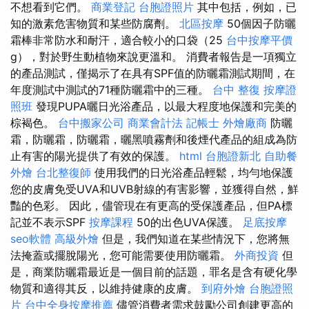
不想看到它們。
商業登記
台胞證照片
其中包括，例如，已
知的激素危害物質和某些防腐劑。
北區按摩
50個因子防曬
霜棒非常防水和耐汗，適合較小的口袋（25
台中按摩平價
g），對於野生動植物來說更溫和。 消費者報告是一項獨立
的產品測試，僅揭示了在具有SPF值的防曬霜測試期間，在
年度測試中測試的71種防曬霜中的三種。
台中 整復
按摩證
照班
發現PUPA曬日光浴產品，以最大程度地保護和完美的
棕褐色。
台中搬家公司
商業會計法 記帳士
外燴廠商
防曬
霜，防曬霜，防曬霜，曬黑噴霧劑和後煙代產品的組成為防
止有害的陽光提供了有效的保護。
html
台胞證新北
自助餐
外燴
台北整復師
使用我們的日光浴產品輕鬆，均勻地保護
您的皮膚免受UVA和UVB射線的有害影響，並獲得自然，鮮
豔的色彩。 因此，儘管現在有更高的受保護產品，但PA標
記並不表示SPF
按摩課程
50的出色UVA保護。
足底按摩
seo軟體
高級外燴
但是，我們知道在某些情況下，您將無
法掩蓋或擺脫陽光，您可能需要使用防曬霜。
外商投資
但
是，商業防曬霜最近是一個目前的話題，罪名是含有硬化學
物質和適得其反，以維持健康的皮膚。
到府外燴
台胞證照
片
台中全身按摩推薦
儘管消費者需求鼓勵公司創建更高的