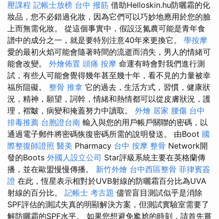
壓課程
記帳士放榜
台中 撥筋
借助Helloskin.hu防曬霜的化
妝品，您不必錯過化妝，因為它們可以巧妙地應用於您的臉
上而無需化妝。 從這個事實中，假設泛氮農可能是青年食
譜中的成分之一，就是要特別注意40年來更換它。
學按摩
愛的最初火焰可能會隨著時間的流逝而消失，男人的情緒可
能會改變。
外燴佈置
頭痛 按摩
命運有時會對我們進行測
試，有些人可能會覺得幾年甚至幾十年，看不見的力量被幸
福所阻礙。
整骨 推拿
它的過去，生活方式，習慣，健康狀
況，精神，願望，詞幹，情緒和熱情都可以從皮膚狀況，護
理，褶皺，病變和掩蓋努力中讀取。
外燴
居家
腰傷
台中
排毒推薦
台胞證台南
輸入與您的用戶帳戶關聯的密碼，以
通過電子郵件將密碼恢復密碼所需的說明發送。 由Boot
國
際整復師證照
醫美
Pharmacy
台中 按摩 整骨
Network開
發的Boots
外國人設立公司
Star評級系統主要在英格蘭傳
播，並在歐盟慢慢傳播。
新竹外燴
台中西區整骨
菲律賓簽
證
在此，恆星表示相對於UVB射線的防曬霜百分比為UVA
射線的百分比。
記帳士 考古題
儘管盲目測試似乎是消除
SPF評估的測試失真的明顯解決方案，但測試實驗室需要了
解防曬霜的SPF水平。 如果您想避免尷尬的時刻，請首先嘗