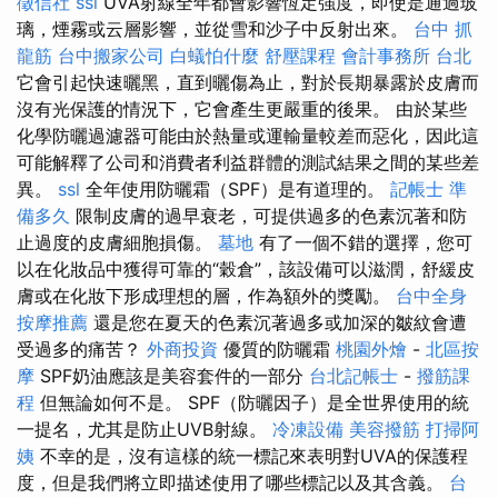
徵信社
ssl
UVA射線全年都會影響恆定強度，即使是通過玻
璃，煙霧或云層影響，並從雪和沙子中反射出來。
台中 抓
龍筋
台中搬家公司
白蟻怕什麼
舒壓課程
會計事務所 台北
它會引起快速曬黑，直到曬傷為止，對於長期暴露於皮膚而
沒有光保護的情況下，它會產生更嚴重的後果。 由於某些
化學防曬過濾器可能由於熱量或運輸量較差而惡化，因此這
可能解釋了公司和消費者利益群體的測試結果之間的某些差
異。
ssl
全年使用防曬霜（SPF）是有道理的。
記帳士 準
備多久
限制皮膚的過早衰老，可提供過多的色素沉著和防
止過度的皮膚細胞損傷。
墓地
有了一個不錯的選擇，您可
以在化妝品中獲得可靠的“穀倉”，該設備可以滋潤，舒緩皮
膚或在化妝下形成理想的層，作為額外的獎勵。
台中全身
按摩推薦
還是您在夏天的色素沉著過多或加深的皺紋會遭
受過多的痛苦？
外商投資
優質的防曬霜
桃園外燴
-
北區按
摩
SPF奶油應該是美容套件的一部分
台北記帳士
-
撥筋課
程
但無論如何不是。 SPF（防曬因子）是全世界使用的統
一提名，尤其是防止UVB射線。
冷凍設備
美容撥筋
打掃阿
姨
不幸的是，沒有這樣的統一標記來表明對UVA的保護程
度，但是我們將立即描述使用了哪些標記以及其含義。
台