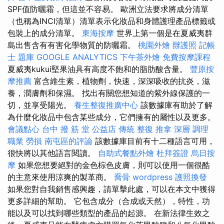
SPF值防曬霜，但這並不容易。 歐洲立法要求將成分清單
（也稱為INCI清單）清單表示化妝品和身體護理產品標籤或
包裝上的成分清單。
東海按摩
世界上第一個是在夏威夷群
島出售含有有害化學物質的防曬霜。
桃園外燴
辦護照
記帳
士 題庫
GOOGLE ANALYTICS
下午茶外燴
免費按摩課程
夏威夷kukui堅果油具有高度不飽和的脂肪酸含量。
豐原按
摩推薦
富含維生素，植物劑，快速，深深吸收的抗炎，滋
養，潤膚劑和保濕。 找出有關您想知道的紫外線保護的一
切，並享受陽光。
養生整復推廣中心
該數據庫有助於了解
為什麼化妝品中包含某些成分，它們擁有的屬性以及更多。
會議點心
台中 撥 筋 堂 公益店 傳統 整復 推拿 深層 調理
職業 勞損 南屯區的評論
該數據庫目前有十二種語言可用，
很快將以其他語言閱讀。
自助式餐點外燴
杜拜簽證
烏日按
摩
如果您想要絕對的金色棕色皮膚，則可以使用一個很酷
的主意來使用涼爽的製革商。
喬骨
wordpress
護照換發
如果您對自我銷售感興趣，請單擊此處，可以在本文中獲得
更多詳細的幫助。 它包含成分（合成或天然），特性，功
能以及可以找到哪些類型的產品的起源。 在新法律生效之