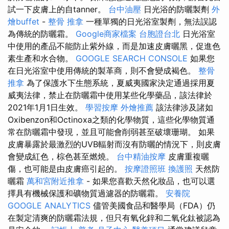
試一下皮膚上的自tanner。
台中油壓
日光浴的防曬製劑
外
燴buffet
-
整骨 推拿
一種單獨的日光浴室製劑，無法誤認
為傳統的防曬霜。
Google商家檔案
台胞證台北
日光浴室
中使用的產品不能防止紫外線，而是加速皮膚曬黑，促進色
素生產和水合物。
GOOGLE SEARCH CONSOLE
如果您
在日光浴室中使用傳統的製革商，則不會變成褐色。
整骨
推拿
為了保護水下生態系統，夏威夷國家決定通過採用夏
威夷法律，禁止在防曬霜中使用某些化學藥品，該法律於
2021年1月1日生效。
學習按摩
外燴推薦
該法律涉及諸如
Oxibenzon和Octinoxa之類的化學物質，這些化學物質通
常在防曬霜中發現，並且可能會削弱甚至破壞珊瑚。 如果
皮膚暴露於最激烈的UVB輻射而沒有防曬的情況下，則皮膚
會變成紅色，棕色甚至燃燒。
台中精油按摩
皮膚重複曬
傷，也可能是由皮膚癌引起的。
按摩證照班
換護照
天然防
曬霜
萬和宮附近推拿
- 如果您喜歡天然化妝品，也可以選
擇具有機械保護和礦物質過濾器的防曬霜。
安養院
GOOGLE ANALYTICS
儘管美國食品和醫學局（FDA）仍
在製定清爽的防曬霜法規，但只有氧化鋅和二氧化鈦被認為