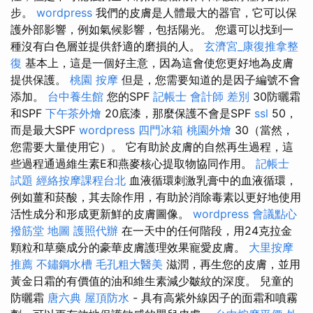
步。
wordpress
我們的皮膚是人體最大的器官，它可以保
護外部影響，例如氣候影響，包括陽光。 您還可以找到一
種沒有白色層並提供舒適的磨損的人。
玄濟宮_康復推拿整
復
基本上，這是一個好主意，因為這會使您更好地為皮膚
提供保護。
桃園 按摩
但是，您需要知道的是因子編號不會
添加。
台中養生館
您的SPF
記帳士 會計師 差別
30防曬霜
和SPF
下午茶外燴
20底漆，那麼保護不會是SPF
ssl
50，
而是最大SPF
wordpress
四門冰箱
桃園外燴
30（當然，
您需要大量使用它）。 它有助於皮膚的自然再生過程，這
些過程通過維生素E和燕麥核心提取物協同作用。
記帳士
試題
經絡按摩課程台北
血液循環刺激乳膏中的血液循環，
例如薑和菸酸，其去除作用，有助於消除毒素以更好地使用
活性成分和形成更新鮮的皮膚圖像。
wordpress
會議點心
撥筋堂 地圖
護照代辦
在一天中的任何階段，用24克拉金
顆粒和草藥成分的豪華皮膚護理效果寵愛皮膚。
大里按摩
推薦
不鏽鋼水槽
毛孔粗大醫美
滋潤，再生您的皮膚，並用
黃金日霜的有價值的油和維生素減少皺紋的深度。 兒童的
防曬霜
唐六典
屋頂防水
- 具有高紫外線因子的面霜和噴霧