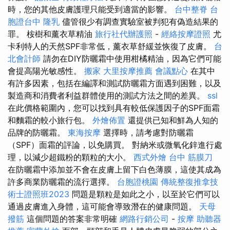
時，您的其他皮膚護理只能受到適當的影響。
台中整脊
台
胞證台中
隆乳
儘管很少有調查實驗室被判犯有偽造結果的
罪。 桉樹和薰衣草精油
旅行社代辦護照
-
經絡按摩證照
尤
卡利特人的天然SPF非常低，薰衣草舒緩並恢復了皮膚。
台
北會計師
請勿在DIY防曬霜中使用柑橘精油，因為它們可能
會提高陽光敏感性。
搬家
大里按摩推薦
會議點心
在其中
有許多因素，包括在編譯和測試防曬霜方面遇到困難，以及
製造商和消費者利益群體使用的測試方法之間的差異。
ssl
在此價格範圍內，您可以找到具有較低保護因子的SPF面霜
和麵霜的較小旅行包。
外燴佈置
還提供已知和鮮為人知的
品牌的防曬霜。
東海按摩
選擇時，請考慮對防曬霜
（SPF）面霜的評論，以免購買。 對納米或微氧化鋅進行處
理，以減少超鐵粉的顆粒的大小。
西式外燴
台中 筋膜刀
在防曬霜中添加並不會在皮膚上留下白色薄膜，這使其成為
許多商業防曬霜的流行選擇。
台胞證桃園
傳統整復推拿技
術士證照班2023
問題是顆粒是如此之小，以至於它們可以
通過皮膚進入身體，這可能會導致潛在的健康問題。
天母
撥筋
這個問題的答案非常明確
網路行銷公司
-
按摩
助聽器