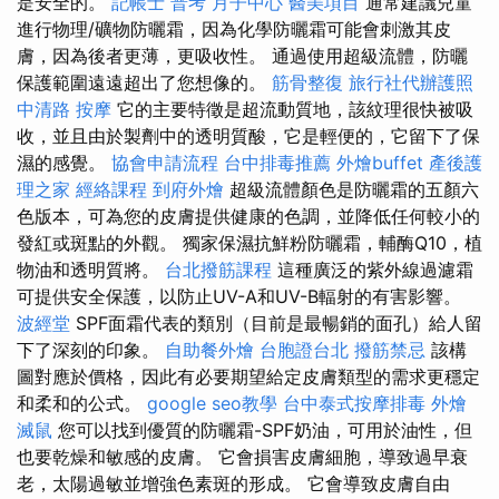
是安全的。
記帳士 普考
月子中心
醫美項目
通常建議兒童
進行物理/礦物防曬霜，因為化學防曬霜可能會刺激其皮
膚，因為後者更薄，更吸收性。 通過使用超級流體，防曬
保護範圍遠遠超出了您想像的。
筋骨整復
旅行社代辦護照
中清路 按摩
它的主要特徵是超流動質地，該紋理很快被吸
收，並且由於製劑中的透明質酸，它是輕便的，它留下了保
濕的感覺。
協會申請流程
台中排毒推薦
外燴buffet
產後護
理之家
經絡課程
到府外燴
超級流體顏色是防曬霜的五顏六
色版本，可為您的皮膚提供健康的色調，並降低任何較小的
發紅或斑點的外觀。 獨家保濕抗鮮粉防曬霜，輔酶Q10，植
物油和透明質將。
台北撥筋課程
這種廣泛的紫外線過濾霜
可提供安全保護，以防止UV-A和UV-B輻射的有害影響。
波經堂
SPF面霜代表的類別（目前是最暢銷的面孔）給人留
下了深刻的印象。
自助餐外燴
台胞證台北
撥筋禁忌
該構
圖對應於價格，因此有必要期望給定皮膚類型的需求更穩定
和柔和的公式。
google seo教學
台中泰式按摩排毒
外燴
滅鼠
您可以找到優質的防曬霜-SPF奶油，可用於油性，但
也要乾燥和敏感的皮膚。 它會損害皮膚細胞，導致過早衰
老，太陽過敏並增強色素斑的形成。 它會導致皮膚自由