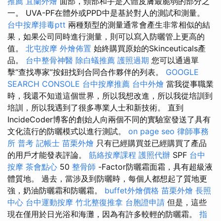
推薦
宜蘭外燴
面部，頸部和手是人體皮膚最脆弱的部分之
一。 UVA-PF在體外或PPD中是基於對人的測試和測量。
台中按摩排毒ptt
兩種類型的測量通常會產生非常相似的結
果，如果公司同時進行測量，則可以寫入防曬管上更高的
值。
北屯按摩
外燴佈置
始終購買原始的Skinceuticals產
品。
台中整骨神醫
除白蟻推薦
護照過期
您可以通過單
擊“查找專家”按鈕找到合同合作夥伴的列表。
GOOGLE
SEARCH CONSOLE
台中按摩推薦
台中外燴
當我從事職業
時，我還不知道這個世界，所以我想改進，所以我從培訓到
培訓，所以我遇到了很多專業人士和新技術。 直到
IncideCoder博客的創始人向兩個不同的實驗室發送了具有
文化流行的防曬模式以進行測試。
on page seo
律師事務
所
普考 記帳士
苗栗外燴
只有已經購買並已經購買了產品
的用戶才能發表評論。
筋絡按摩課程
護照代辦
SPF
台中
按摩
茶會點心
50
整骨師
-Factor防曬霜面霜，具有超級液
體質地。 過去，當涉及到防曬時，每個人都想起了質地更
強，奶油防曬霜和防曬霜。
buffet外燴價格
苗栗外燴
長照
中心
台中運動按摩
竹北整復推拿
台胞證申請
但是，這些
現在僅用於日光浴和海灘，因為有許多較輕的防曬霜。
指