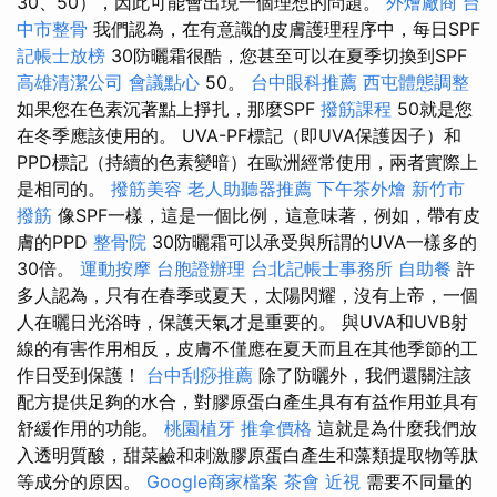
30、50），因此可能會出現一個理想的問題。
外燴廠商
台
中市整骨
我們認為，在有意識的皮膚護理程序中，每日SPF
記帳士放榜
30防曬霜很酷，您甚至可以在夏季切換到SPF
高雄清潔公司
會議點心
50。
台中眼科推薦
西屯體態調整
如果您在色素沉著點上掙扎，那麼SPF
撥筋課程
50就是您
在冬季應該使用的。 UVA-PF標記（即UVA保護因子）和
PPD標記（持續的色素變暗）在歐洲經常使用，兩者實際上
是相同的。
撥筋美容
老人助聽器推薦
下午茶外燴
新竹市
撥筋
像SPF一樣，這是一個比例，這意味著，例如，帶有皮
膚的PPD
整骨院
30防曬霜可以承受與所謂的UVA一樣多的
30倍​​。
運動按摩
台胞證辦理
台北記帳士事務所
自助餐
許
多人認為，只有在春季或夏天，太陽閃耀，沒有上帝，一個
人在曬日光浴時，保護天氣才是重要的。 與UVA和UVB射
線的有害作用相反，皮膚不僅應在夏天而且在其他季節的工
作日受到保護！
台中刮痧推薦
除了防曬外，我們還關注該
配方提供足夠的水合，對膠原蛋白產生具有有益作用並具有
舒緩作用的功能。
桃園植牙
推拿價格
這就是為什麼我們放
入透明質酸，甜菜鹼和刺激膠原蛋白產生和藻類提取物等肽
等成分的原因。
Google商家檔案
茶會
近視
需要不同量的