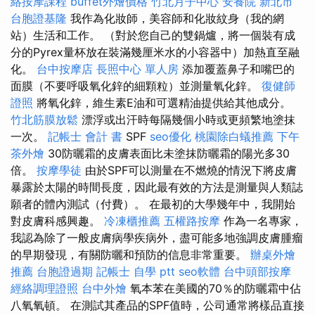
絡按摩課程
buffet外燴價格
竹北月子中心
安養院 新北市
台胞證基隆
我作為化妝師，美容師和化妝紋身（我的網
站）生活和工作。 （對於您自己的雙鍋爐，將一個裝有成
分的Pyrex量杯放在裝滿幾厘米水的小容器中）加熱直至融
化。
台中按摩店
長照中心 單人房
添加覆蓋鼻子和嘴巴的
面膜（不要呼吸氧化鋅的細顆粒）並測量氧化鋅。
復健師
證照
將氧化鋅，維生素E油和可選精油提供給其他成分。
竹北筋膜放鬆
漂浮或出汗時每隔幾個小時或更頻繁地塗抹
一次。
記帳士 會計 書
SPF
seo優化
桃園除白蟻推薦
下午
茶外燴
30防曬霜的皮膚表面比未塗抹防曬霜的陽光多30
倍。
按摩學徒
由於SPF可以測量在不燃燒的情況下將皮膚
暴露於太陽的時間長度，因此最有效的方法是測量與人類誌
願者的體內測試（付費）。 在最初的大學幾年中，我開始
對皮膚科感興趣。
冷凍櫃推薦
五權路按摩
作為一名專家，
我認為除了一般皮膚病學疾病外，盡可能多地強調皮膚腫瘤
的早期發現，有關防曬和預防的信息非常重要。
辦桌外燴
推薦
台胞證過期
記帳士 自學 ptt
seo軟體
台中頭部按摩
經絡調理證照
台中外燴
氧本苯在美國的70％的防曬霜中佔
八氧氧頓。 在測試其產品的SPF值時，公司通常將樣品直接