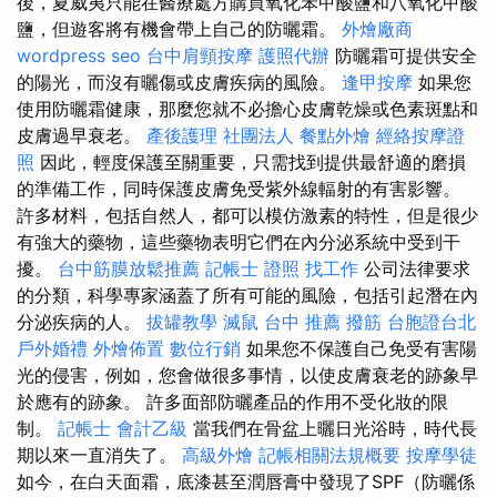
後，夏威夷只能在醫療處方購買氧化苯甲酸鹽和八氧化甲酸
鹽，但遊客將有機會帶上自己的防曬霜。
外燴廠商
wordpress seo
台中肩頸按摩
護照代辦
防曬霜可提供安全
的陽光，而沒有曬傷或皮​​膚疾病的風險。
逢甲按摩
如果您
使用防曬霜健康，那麼您就不必擔心皮膚乾燥或色素斑點和
皮膚過早衰老。
產後護理
社團法人
餐點外燴
經絡按摩證
照
因此，輕度保護至關重要，只需找到提供最舒適的磨損
的準備工作，同時保護皮膚免受紫外線輻射的有害影響。
許多材料，包括自然人，都可以模仿激素的特性，但是很少
有強大的藥物，這些藥物表明它們在內分泌系統中受到干
擾。
台中筋膜放鬆推薦
記帳士 證照 找工作
公司法律要求
的分類，科學專家涵蓋了所有可能的風險，包括引起潛在內
分泌疾病的人。
拔罐教學
滅鼠
台中 推薦 撥筋
台胞證台北
戶外婚禮
外燴佈置
數位行銷
如果您不保護自己免受有害陽
光的侵害，例如，您會做很多事情，以使皮膚衰老的跡象早
於應有的跡象。 許多面部防曬產品的作用不受化妝的限
制。
記帳士 會計乙級
當我們在骨盆上曬日光浴時，時代長
期以來一直消失了。
高級外燴
記帳相關法規概要
按摩學徒
如今，在白天面霜，底漆甚至潤唇膏中發現了SPF（防曬係