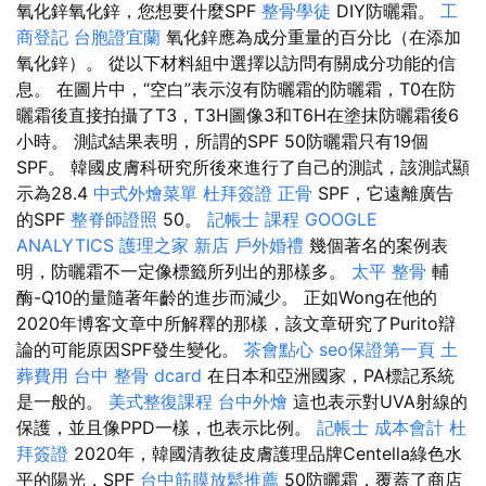
氧化鋅氧化鋅，您想要什麼SPF
整骨學徒
DIY防曬霜。
工
商登記
台胞證宜蘭
氧化鋅應為成分重量的百分比（在添加
氧化鋅）。 從以下材料組中選擇以訪問有關成分功能的信
息。 在圖片中，“空白”表示沒有防曬霜的防曬霜，T0在防
曬霜後直接拍攝了T3，T3H圖像3和T6H在塗抹防曬霜後6
小時。 測試結果表明，所謂的SPF 50防曬霜只有19個
SPF。 韓國皮膚科研究所後來進行了自己的測試，該測試顯
示為28.4
中式外燴菜單
杜拜簽證
正骨
SPF，它遠離廣告
的SPF
整脊師證照
50。
記帳士 課程
GOOGLE
ANALYTICS
護理之家 新店
戶外婚禮
幾個著名的案例表
明，防曬霜不一定像標籤所列出的那樣多。
太平 整骨
輔
酶-Q10的量隨著年齡的進步而減少。 正如Wong在他的
2020年博客文章中所解釋的那樣，該文章研究了Purito辯
論的可能原因SPF發生變化。
茶會點心
seo保證第一頁
土
葬費用
台中 整骨 dcard
在日本和亞洲國家，PA標記系統
是一般的。
美式整復課程
台中外燴
這也表示對UVA射線的
保護，並且像PPD一樣，也表示比例。
記帳士 成本會計
杜
拜簽證
2020年，韓國清教徒皮膚護理品牌Centella綠色水
平的陽光，SPF
台中筋膜放鬆推薦
50防曬霜，覆蓋了商店