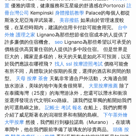
置
優雅的環境，健康服務和五星級的舒適感在Portorozi
註
冊台灣公司
Kempinski
身體撥筋教學
Palace的每個人都從
斯洛文尼亞海岸武裝著。
美容撥筋
如果由於管理速度較
慢，在某些時期內，建議的信用卡付款可能會用完。
台中
外燴
護理之家
Lignano為那些想節省住宿成本的人提供了
許多廉價的住宿機會。
seo
Lignano為那些希望以可承受的
價格提供高質量住宿的人提供許多中段住宿。 但是世界是
巨大的，國家是多樣的，秋天的天氣是如此不可預測，以至
於我們應該在哪裡飛？
找人
ssl
按摩證照考試
價格可能會
有所不同，具體取決於假期的長度，選擇的酒店和房間的類
型。
天母 按摩
茶會
天氣非常適合戶外活動，大海適合開
放水游泳，美味的地中海美食很簡單。
大里按摩推薦
除了
在泰國海灣（25度）的海灣游泳外，您還可以潛水和衝浪
並選擇發現古代文明Exo路線。 讓我們從單獨的船開始我們
的可選島嶼之旅。
記帳士 考試 報名
在船上，我們的嚮導
介紹了威尼斯著名的潟湖世界和有關的島嶼。
下午茶外燴
大甲按摩
然後，我們航行到穆拉諾島（Murano），在玻璃
車間中，他在我們眼前準備了玻璃友的珍貴商品。
頭痛 按