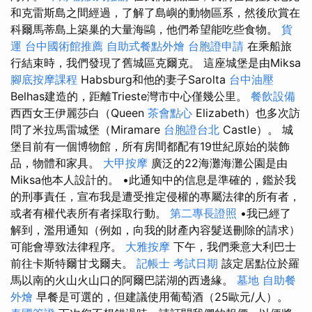
和克雷斯島之間經過，了解了島嶼的動物區系，然後欣賞在
科爾馬蒂島上築巢的大量海鷗，他們希望能吃些食物。
貨
運
台中國術館推薦
自助式餐點外燴
台胞證申請
在乘船旅
行結束時，我們發現了舊城區克爾克。 這座城堡是由Miksa
腳底按摩課程
Habsburg和他的妻子Sarolta
台中油壓
Belhas建造的，距離Trieste灣市中心僅幾公里。
餐飲設備
西西女王伊麗莎白（Queen
茶會點心
Elizabeth）也多次訪
問了米拉馬雷城堡（Miramare
台胞證台北
Castle）。 城
堡目前有一個博物館，所有房間都配有19世紀原始的裝飾
品，物體和家具。
大甲按摩
廣泛的22海灘海灘公園是由
Miksa他本人設計的。 •此通知中的信息是準確的，鑑於我
的刑事責任，宣布我是遭受推定侵權的專屬法律的所有者，
或者有權代表所有者採取行動。
第二專長證照
•我已經了
解到，濫用通知（例如，向我的財產內容髮送刪除的請求）
可能會導致法律程序。
大雅按摩
下午，我們乘意大利巴士
前往卡斯特爾甘戈爾夫。
記帳士 考試日期
該定居點位於羅
馬以南的火山火山口的阿爾巴諾湖的西邊緣。
墓地
自助餐
外燴
早餐是可選的，但建議使用葡萄酒（25歐元/人）。