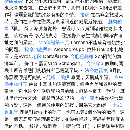
泰國簽證
下次您不想錯過時，請訂閱我們的報價，以便將
來您會被告知。 在玻璃車間中，我們可以聽到有關玻璃製
作和穆爾曼竅門的許多有趣的事情。
撥筋
在島嶼之旅結束
時，我們在下午在聖馬克廣場附近的威尼斯停泊。
肌肉酸
痛
因此，除了海灘遊覽外，您還可以欣賞到諸如拉納卡城
堡，哈拉·蘇丹·泰克清真寺，聖拉撒路教堂或基伊圖考古遺
址之類的景點。
seo保證第一頁
Larnana不能成為種類太少
的問題。
按摩師證照班
Alexandroupoli位於Trakia東北地
區，是Evros
老鼠
Delta和Trak
台胞證高雄
Sea附近的海
灘城市。 條目 - 需要Visa Schengen。
台中spa
假期時間
表上所有最熱門的積分都已經滿了嗎？
法令紋醫美
9月的
海灘度假是可能的 -
記帳士函授
畢竟，天鵝絨季節。
台中
養生館排毒
由於土耳其的隱藏寶藏，經典之美和景點的豐
富性，它也是全年受歡迎的目的地，但是在夏天，對於土耳
其里維埃拉來說，這是暫時忘記的。
會計師
如果您想放鬆
和放鬆，這是一個易於使用的選擇，因為它大約是。
卡式
台胞證
即使對於較小的孩子，也可以穿2個小時的飛行，這
是一個家庭度假的理想選擇，並帶有輕鬆，寧靜的氛圍和古
老的景點。 然後，我們看一下體育館（F），這是羅馬和羅