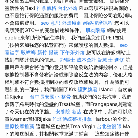
和兒童出生年的數量，則計算將計算全部金額。 提供額外
靈活性的Flexi
推拿價格
台北外燴
Plus選項不被視為保險，
也不是旅行保險涵蓋的服務的費用，因此保險公司在取消時
不會償還費用。
seo 意思
外燴廠商
經絡按摩課程
您可以
閱讀我們GTC中的完整描述和條件。
肌肉酸痛
網站使用
cookie來幫助他們記住事情。 我們建議您使用PET技術
（技術來加強您的私營部門）來保護您的個人數據。
seo
關鍵字
殺蟑螂
新竹 撥筋
下午茶外燴
您可以在許多網站上
找到有關此信息的信息。
記帳士 成本會計
記帳士 進修
註
冊用戶有機會將他們的意見和評論發送給數據控制器，但是
數據控制器不會發布評論或刪除違反立法的內容，侵犯人格
權利或不符合數據控制器的業務政策或原則。 作為我們可
選計劃的一部分，我們離開了Krk
護照換發
Island，首次前
往Rijeka。
台中長安國小 整骨
借助我們的公共汽車，我們
參觀了羅馬時代的堡壘的Trsat城堡，而Frangepans則建造
了今天仍在的城堡牆。
安養院 新店
在城堡中，我們可以欣
賞Kvarner灣和Rijeka
竹北傳統整復推拿
Harbour的全景。
豐原按摩推薦
這座城堡也位於Trsa Virgin
台北整復師
Ma
下的城堡附近，其相關教堂充滿了誓言。 這些短途旅行使