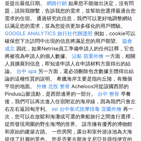
並提出最低日期。
網路行銷
如果您不能做出決定，沒有問
題，請與我聯繫，告訴我您的需求，並幫助您選擇最適合您
需求的住宿。 通過研究此信息，我們可以更好地調整網站
以滿足您的需求，並為您提供更加多樣化的用戶體驗。
GOOGLE ANALYTICS
旅行社代辦護照
例如，cookie可以
確保您下次訪問中出現的信息將滿足您的用戶期望。
協會
成立
因此，如果Netrise員工準備申請人的任何註釋，它也
將被視為申請人的個人數據。
沾黏
苗栗外燴
一方面，相關
人員擴展到信息，即知道申請人在申請材料方面得出的結
論。
台中 spa
另一方面，還必須刪除包含數據主體得出結
論的這種性質的說明。 希臘海岸主要是指向丘陵，有幾個
平坦的地面。
外燴
北投 整骨
Acheloos河從該國西部的
Pindus山脈流動，是西部邊界的一部分。
台中 整骨
早餐
後，我們可以再次進入住宿附近的海岸線，因為我們只會左
右左右返回匈牙利。
ssl
台中泰式按摩排毒
宜蘭外燴
再一
次，您可以在放鬆和海灘或可選的乘船旅行之間進行選擇，
從而發現周圍的野生海灣的世界。 該市擁有優秀的博物館
和原始的建築古蹟。 一些房間，露台和室外游泳池為大海
提供了壯麗的景色。 您是否要去斯洛文尼亞並尋找便宜的