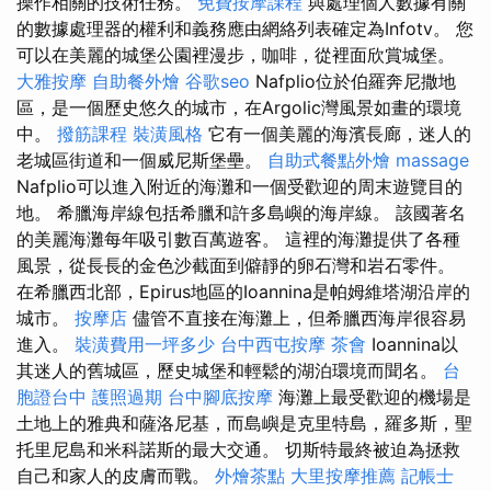
操作相關的技術任務。
免費按摩課程
與處理個人數據有關
的數據處理器的權利和義務應由網絡列表確定為Infotv。 您
可以在美麗的城堡公園裡漫步，咖啡，從裡面欣賞城堡。
大雅按摩
自助餐外燴
谷歌seo
Nafplio位於伯羅奔尼撒地
區，是一個歷史悠久的城市，在Argolic灣風景如畫的環境
中。
撥筋課程
裝潢風格
它有一個美麗的海濱長廊，迷人的
老城區街道和一個威尼斯堡壘。
自助式餐點外燴
massage
Nafplio可以進入附近的海灘和一個受歡迎的周末遊覽目的
地。 希臘海岸線包括希臘和許多島嶼的海岸線。 該國著名
的美麗海灘每年吸引數百萬遊客。 這裡的海灘提供了各種
風景，從長長的金色沙截面到僻靜的卵石灣和岩石零件。
在希臘西北部，Epirus地區的Ioannina是帕姆維塔湖沿岸的
城市。
按摩店
儘管不直接在海灘上，但希臘西海岸很容易
進入。
裝潢費用一坪多少
台中西屯按摩
茶會
Ioannina以
其迷人的舊城區，歷史城堡和輕鬆的湖泊環境而聞名。
台
胞證台中
護照過期
台中腳底按摩
海灘上最受歡迎的機場是
土地上的雅典和薩洛尼基，而島嶼是克里特島，羅多斯，聖
托里尼島和米科諾斯的最大交通。 切斯特最終被迫為拯救
自己和家人的皮膚而戰。
外燴茶點
大里按摩推薦
記帳士