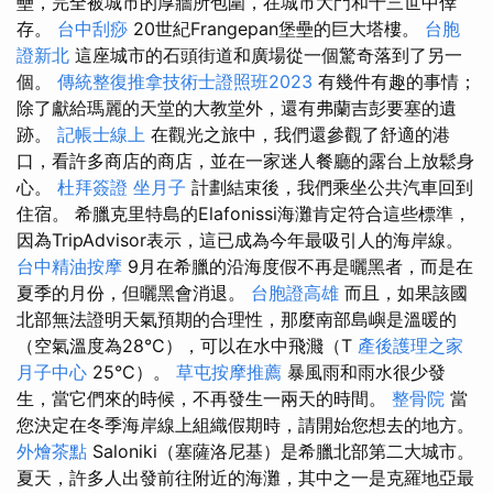
壘，完全被城市的厚牆所包圍，在城市大門和十三世中倖
存。
台中刮痧
20世紀Frangepan堡壘的巨大塔樓。
台胞
證新北
這座城市的石頭街道和廣場從一個驚奇落到了另一
個。
傳統整復推拿技術士證照班2023
有幾件有趣的事情；
除了獻給瑪麗的天堂的大教堂外，還有弗蘭吉彭要塞的遺
跡。
記帳士線上
在觀光之旅中，我們還參觀了舒適的港
口，看許多商店的商店，並在一家迷人餐廳的露台上放鬆身
心。
杜拜簽證
坐月子
計劃結束後，我們乘坐公共汽車回到
住宿。 希臘克里特島的Elafonissi海灘肯定符合這些標準，
因為TripAdvisor表示，這已成為今年最吸引人的海岸線。
台中精油按摩
9月在希臘的沿海度假不再是曬黑者，而是在
夏季的月份，但曬黑會消退。
台胞證高雄
而且，如果該國
北部無法證明天氣預期的合理性，那麼南部島嶼是溫暖的
（空氣溫度為28°C），可以在水中飛濺（T
產後護理之家
月子中心
25°C）。
草屯按摩推薦
暴風雨和雨水很少發
生，當它們來的時候，不再發生一兩天的時間。
整骨院
當
您決定在冬季海岸線上組織假期時，請開始您想去的地方。
外燴茶點
Saloniki（塞薩洛尼基）是希臘北部第二大城市。
夏天，許多人出發前往附近的海灘，其中之一是克羅地亞最