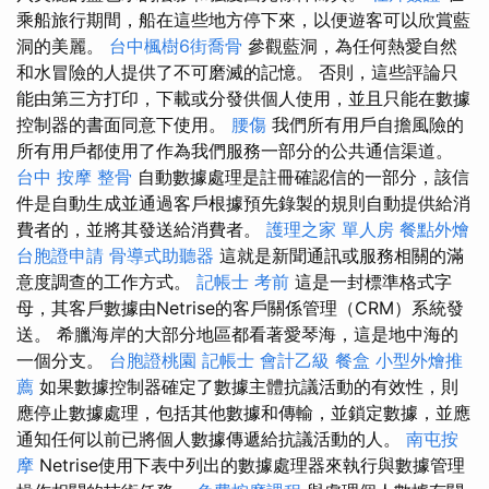
乘船旅行期間，船在這些地方停下來，以便遊客可以欣賞藍
洞的美麗。
台中楓樹6街喬骨
參觀藍洞，為任何熱愛自然
和水冒險的人提供了不可磨滅的記憶。 否則，這些評論只
能由第三方打印，下載或分發供個人使用，並且只能在數據
控制器的書面同意下使用。
腰傷
我們所有用戶自擔風險的
所有用戶都使用了作為我們服務一部分的公共通信渠道。
台中 按摩 整骨
自動數據處理是註冊確認信的一部分，該信
件是自動生成並通過客戶根據預先錄製的規則自動提供給消
費者的，並將其發送給消費者。
護理之家 單人房
餐點外燴
台胞證申請
骨導式助聽器
這就是新聞通訊或服務相關的滿
意度調查的工作方式。
記帳士 考前
這是一封標準格式字
母，其客戶數據由Netrise的客戶關係管理（CRM）系統發
送。 希臘海岸的大部分地區都看著愛琴海，這是地中海的
一個分支。
台胞證桃園
記帳士 會計乙級
餐盒
小型外燴推
薦
如果數據控制器確定了數據主體抗議活動的有效性，則
應停止數據處理，包括其他數據和傳輸，並鎖定數據，並應
通知任何以前已將個人數據傳遞給抗議活動的人。
南屯按
摩
Netrise使用下表中列出的數據處理器來執行與數據管理