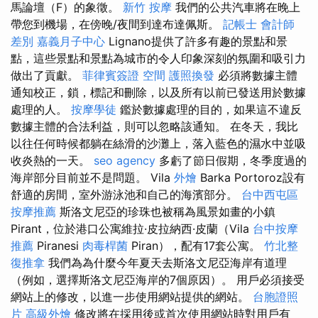
馬論壇（F）的象徵。
新竹 按摩
我們的公共汽車將在晚上
帶您到機場，在傍晚/夜間到達布達佩斯。
記帳士 會計師
差別
嘉義月子中心
Lignano提供了許多有趣的景點和景
點，這些景點和景點為城市的令人印象深刻的氛圍和吸引力
做出了貢獻。
菲律賓簽證
空間
護照換發
必須將數據主體
通知校正，鎖，標記和刪除，以及所有以前已發送用於數據
處理的人。
按摩學徒
鑑於數據處理的目的，如果這不違反
數據主體的合法利益，則可以忽略該通知。 在冬天，我比
以往任何時候都躺在絲滑的沙灘上，落入藍色的濕水中並吸
收炎熱的一天。
seo agency
多虧了節日假期，冬季度過的
海岸部分目前並不是問題。 Vila
外燴
Barka Portoroz設有
舒適的房間，室外游泳池和自己的海濱部分。
台中西屯區
按摩推薦
斯洛文尼亞的珍珠也被稱為風景如畫的小鎮
Pirant，位於港口公寓維拉·皮拉納西·皮蘭（Vila
台中按摩
推薦
Piranesi
肉毒桿菌
Piran），配有17套公寓。
竹北整
復推拿
我們為為什麼今年夏天去斯洛文尼亞海岸有道理
（例如，選擇斯洛文尼亞海岸的7個原因）。 用戶必須接受
網站上的修改，以進一步使用網站提供的網站。
台胞證照
片
高級外燴
修改將在採用後或首次使用網站時對用戶有