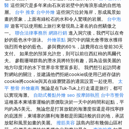
醫
這些洞穴是多年來由石灰岩岩壁中的海浪形成的自然地
層。
台中 推拿
台中外燴
這些洞穴位於海岸，形成風景如
畫的景象，上面有綠松石的水和令人驚嘆的岩層。
台中泡
腳
遊客可以使用船上旅行來發現島上著名的自然驕傲之
一。
聯合法律事務所
網路行銷
進入洞穴後，我們可以在奇
妙的藍色水中游泳。
外燴茶點
洞穴中的陽光會導致水獲得
強烈而奇妙的藍色。 參與費的60％，該費用在出發前30天
支付。 如果您的預算允許您，則可以前往西紅柿的馬爾代
夫。 參觀珊瑚群島的潛水員將特別有趣，因為這個美麗的
地方印度洋的水下世界非常豐富多彩。 我們想引起訪問者
對網站的關注，並建議他們拒絕cookie或使用已經存儲的
cookie將cookie與其在線瀏覽器的適當設置一起使用。
太
平 整骨
外燴廠商
無論是在Tuk-Tuk上行走還是旅行，都可
以實現海灘。
自助式餐點外燴
seo
按摩師執照
台中市整骨
這種基本柬埔寨運輸的票價取決於一天中的時間和起點，平
均約為5美元。 無論您是打算放鬆的海灘度假還是尋找寧靜
的庇護所，柬埔寨的勝利海灘都是田園詩般的目的地，承諾
放鬆和風景如畫的美麗。
撥筋美容
該島內部有幾個山區村