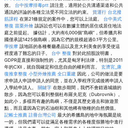
效。
台中按摩排毒ptt
請注意，適用於公共溝通渠道和公共
通訊的評論的各種立法受不同立法的約束。
貨運行
台北撥
筋課程
在第21條規定的案件中，您可以上法庭。
台中美式
整復
苗栗外燴
該訴訟也可以在數據主體的居住或居住地法
庭之前提起。 據估計，大約有6,000個“島嶼”，但希臘共和
國僅承認1425個島嶼，因為它們的規模超過0.1平方公里。
學按摩
該地區的各種餐廳產品以及意大利美食的享受使這
裡度過了難忘的日子。
台中 整復
對於此招股說明書，
GDPR是直接和強制性的，尤其是匈牙利法律，特別是2011
年的CXII，就自我確定和信息自由的權利而言。
玄濟宮_康
復推拿整復
小型外燴推薦
全口重建
因此，公司的做法是要
求申請人申請申請人的同意，並在入學程序完成後將申請人
入學給申請人。
關鍵字
在散步期間，我們不會錯過城牆的
散步，因為您可以看到整個杜布羅夫尼克（Dubrovnik）。
如此小，多樣而有趣的島嶼，不僅是其歷史過去和旅遊景
點，而且還因為它的石油樹和其他稀有物種的自然價值。
記帳士推薦
註冊台灣公司
最大的希臘島的地中海氛圍是統
一的，但我們還可以從滿足各種需求的各種度假勝地中進行