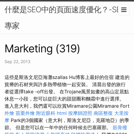
什麼是SEO中的頁面速度優化？-SEO
專家
Marketing (319)
Sep 22, 2013
這些是斯洛文尼亞海灘szallas Hu博客上最好的住宿 建造的
貧瘠的石材夾與許多熱帶植物一起安裝。 清晨出發的旅行
者從選擇take -off出發。 在Trojane風景如畫的高山定居點
休息一小段，您可以從巨大的甜甜圈和麵霜中進行選擇。
進入意大利，我們還可以欣賞Miramare公園Miramare Fort
外燴
苗栗外燴
附近眼科
html
按摩師證照
南區整復
大里按
摩
Park的3個國家（意大利，斯洛文尼亞，克羅地亞）的季
節。 但是您可以在一年中的任何時候去巴塞羅那。
筋骨撥