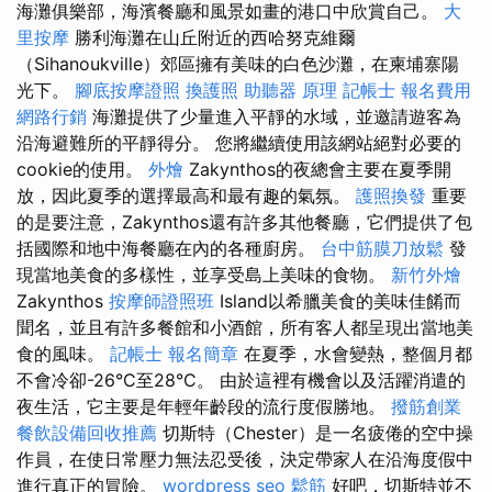
海灘俱樂部，海濱餐廳和風景如畫的港口中欣賞自己。
大
里按摩
勝利海灘在山丘附近的西哈努克維爾
（Sihanoukville）郊區擁有美味的白色沙灘，在柬埔寨陽
光下。
腳底按摩證照
換護照
助聽器 原理
記帳士 報名費用
網路行銷
海灘提供了少量進入平靜的水域，並邀請遊客為
沿海避難所的平靜得分。 您將繼續使用該網站絕對必要的
cookie的使用。
外燴
Zakynthos的夜總會主要在夏季開
放，因此夏季的選擇最高和最有趣的氣氛。
護照換發
重要
的是要注意，Zakynthos還有許多其他餐廳，它們提供了包
括國際和地中海餐廳在內的各種廚房。
台中筋膜刀放鬆
發
現當地美食的多樣性，並享受島上美味的食物。
新竹外燴
Zakynthos
按摩師證照班
Island以希臘美食的美味佳餚而
聞名，並且有許多餐館和小酒館，所有客人都呈現出當地美
食的風味。
記帳士 報名簡章
在夏季，水會變熱，整個月都
不會冷卻-26°C至28°C。 由於這裡有機會以及活躍消遣的
夜生活，它主要是年輕年齡段的流行度假勝地。
撥筋創業
餐飲設備回收推薦
切斯特（Chester）是一名疲倦的空中操
作員，在使日常壓力無法忍受後，決定帶家人在沿海度假中
進行真正的冒險。
wordpress seo
鬆筋
好吧，切斯特並不