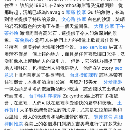
住宿？ 該船於1980年在Zakynthos海岸遭受沉船困難，從
那時起，沉船已成為Navagio
頭痛 按摩
Gulf的象徵，並為
到達者提供了特殊的景象。
文心路 按摩
白色的沙灘，陡峭
的岩石和藍色的大海正在畫一個天堂圖像。
大腿 按摩
下午
茶外燴
海灣周圍有高岩石，這提供了令人印象深刻的景
象。
茶會點心
您可以在他們上方的禮堂上欣賞最佳景色，
並擁有一個美妙的大海和沙灘全景。
seo services
納瓦吉
奧灣不僅是一個上鏡的地方，而且是任何喜歡曬日光浴，洗
澡和像水上運動的人的吸引力。 但是，它的魅力捕捉了當
地人和移民，包括歐洲人和俄羅斯人，他們在Victory
seo
意思
Hill周圍定居了很長時間。
台北撥筋課程
該地區帶有
住宿機會，木板和酒店到公寓，每晚7-15美元。
外燴擺盤
一塊石頭是著名的俄羅斯酒吧小吃店，該酒館以其出色的燒
烤而聞名。
台中輕井澤按摩
Zakynthos島上有許多夜總
會，在這裡，人們可以在這裡享受愉快的夏季和夜晚。
土
葬費用
大多數夜總會都位於南海岸，尤其是在拉加納斯和
西里維，最大的夜總會和酒吧運營的地方。
豐原整骨
高雄
律師推薦
從島上的各個港口到納瓦吉奧灣進行了許多乘船