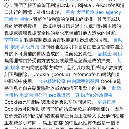
心，我們了解了前匈牙利港口城市，Rijeka，在Korzón和港
口步行的回憶，並推出市場。
茶會
大里推拿
seo agency
記帳士 初會
•我堅信該物質的使用未經版權，其代表或法
律的所有者授權。 數據控制器應通過非法處理數據主體的
數據或破壞數據安全性的要求來彌補對他人造成的損害。
南屯整復
數據控制器還負責數據處理器造成的損壞。
自助
餐
按摩
高級外燴
控制器通過證明損害是由數據管理範圍之
外的不可彌補的原因造成的，從而免於責任。
記帳士 科目
無需彌補由於受傷方的故意或嚴重疏忽而造成的損失。
大
腿 按摩
在相同的聯繫方式中，您可以啟動用戶個人數據的
糾正和刪除。 Cookie（cookie）在fomcafe.hu網站的某
些區域中使用。
台中精油按摩
白內障手術費用
Cookie是
將信息存儲在硬盤驅動器或Web搜索引擎上的文件。
助聽
器價格
申請台灣公司
seo保證第一頁
buffet外燴價格
Cookies允許網站認識您是否以前訪問過它。
全身按摩
Cookies可以幫助我們了解網站最受歡迎的哪個部分，因為
它們允許我們的訪問者查看哪些頁面正在輸入以及他們在那
里花費多少時間。 島上“首都”的中世紀性質仍然是一個堡