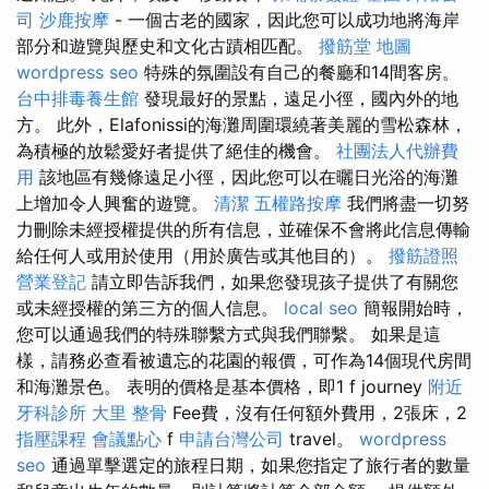
司
沙鹿按摩
- 一個古老的國家，因此您可以成功地將海岸
部分和遊覽與歷史和文化古蹟相匹配。
撥筋堂 地圖
wordpress seo
特殊的氛圍設有自己的餐廳和14間客房。
台中排毒養生館
發現最好的景點，遠足小徑，國內外的地
方。 此外，Elafonissi的海灘周圍環繞著美麗的雪松森林，
為積極的放鬆愛好者提供了絕佳的機會。
社團法人代辦費
用
該地區有幾條遠足小徑，因此您可以在曬日光浴的海灘
上增加令人興奮的遊覽。
清潔
五權路按摩
我們將盡一切努
力刪除未經授權提供的所有信息，並確保不會將此信息傳輸
給任何人或用於使用（用於廣告或其他目的）。
撥筋證照
營業登記
請立即告訴我們，如果您發現孩子提供了有關您
或未經授權的第三方的個人信息。
local seo
簡報開始時，
您可以通過我們的特殊聯繫方式與我們聯繫。 如果是這
樣，請務必查看被遺忘的花園的報價，可作為14個現代房間
和海灘景色。 表明的價格是基本價格，即1 f journey
附近
牙科診所
大里 整骨
Fee費，沒有任何額外費用，2張床，2
指壓課程
會議點心
f
申請台灣公司
travel。
wordpress
seo
通過單擊選定的旅程日期，如果您指定了旅行者的數量