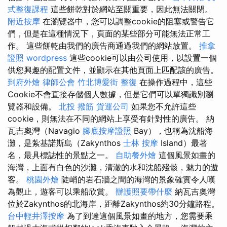
式整復課程
這些餅乾對於網站至關重要，因此無法關閉。
附近按摩
在瀏覽器中，您可以調整cookie的阻塞或警告它
們，但是在這種情況下，頁面的某些部分可能無法正常工
作。 這些餅乾由我們的廣告商通過我們的網站放置。
推拿
證照
wordpress
這些cookie可以由公司使用，以設置一個
供您興趣的配置文件，並顯示在其他頁面上匹配該的廣告。
到府外燴
律師公會
竹北博愛街 整復
在操作過程中，這些
Cookie不會直接存儲個人數據，但是它們可以單獨識別瀏
覽器和設備。
北投 撥筋
貨運公司
如果您不允許這些
cookie，則無法在不同的網站上享受有針對性的廣告。 納
瓦吉奧灣（Navagio
腳底按摩證照
Bay），也稱為沈船海
灘，是紮基諾斯島（Zakynthos
士林 按摩
Island）最著
名，最具標誌性的景點之一。
自助餐外燴
這個風景如畫的
海灣，上面有白色的沙灘，清澈的水和沈船殘骸，魅力的遊
客。
桃園外燴
陡峭的岩石牆之間的海灣的景象確實令人嘆
為觀止，遊客可以乘船欣賞。
辦護照要帶什麼
納瓦吉奧灣
位於Zakynthos的北海岸，距離Zakynthos約30分鐘路程。
台中輕井澤按摩
為了到達這個風景如畫的地方，您需要乘