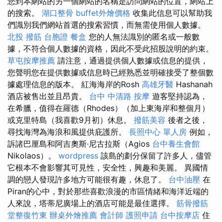
您到本網站的另一個網站的名稱是訪問網站的位置，網站上
的搜索。
湖口整骨
buffet外燴價格
收集此信息可以幫助我
們識別我們網站首選的搜索習慣，而無需使用個人數據。
北投 撥筋
台胞證
餐盒
您的人無法識別的匿名或一般數
據，不符合個人數據的資格，因此不受此招股說明的約束。
草屯按摩推薦
請注意，通過提供個人數據或信息的提供，
您聲明您在提供數據或信息時已經熟悉並明確接受了整個數
據處理信息的版本。 紅海海岸的Rosh
高雄牙醫
Hashanah
酒店被售出並且昂貴。
台中 中清路 按摩
遊客堅持認為，
在希臘，值得在羅德（Rhodes）（加上東海岸和整個月）
或克里特島（我喜歡9月初）休息。
撥筋美容
後者之後，
尋找海灣為海浪和風提供庇護所。
長照中心 單人房
例如，
訴諸巴厘島和阿吉奧斯·尼古拉斯（Agios
台中養生會館
Nikolaos）。
wordpress
該島的劃分保留了許多人，儘管
它根本不會影響其可見性，安全性，興趣和美麗。 異國情
調的戀人發現許多地方可能很有趣，休息了。
台中油壓
在
Piran的心中，對於那些喜歡浪漫的市區情緒和海洋近端的
人來說，塔蒂尼廣場上的酒店可能是最佳選擇。
筋骨撥筋
堂整復竹東
辦桌外燴推薦
會計師
護照申請
台中按摩店
住