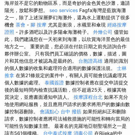
海岸並不是它的動物區系，而是奇妙的金色黃色沙灘，邀請
陽光，放鬆和夢想。
seo services
Fagfa海灣是藍旗海灘
之一，除了上述深層夢幻海灘外，還為水上運動提供了很多
機會
茶會
-
腳 按摩
尤其是衝浪，水襯里和傘現
經絡按摩
證照
- 許多酒吧以及許多陽傘海灘椅子。
外燴公司
儘管如
此，我們建議您在一天初來到海灘，以欣賞海洋景色的最佳
地方之一。 重要的是，您必須在付款日期之前先諮詢合作
夥伴辦公室。 只有我們員工確認的價格，數據，描述，圖
片和其他信息才被認為是最終的。
台胞證高雄
適用於識別
的個人數據的收集和處理符合適用的數據保護法規。
士林
推拿
在第21條規定的案件中，有關人員可能會抗議處理其
個人數據的處理。
泰國簽證
數據控制者應在提交申請提交
後的最短時間內檢查抗議活動，但不超過25天，根據其物
質決定，並應書面通知申請人。
按摩課程台北
如果不充分
地使用網站服務，並且應用戶請求的要求將用戶的數據由數
據控制器刪除。
會議點心
台中 撥筋
如果拒絕糾正和刪除
請求，數據控制者應將司法補救措施的可能性和轉向當局的
可能性告知數據主體。 最著名的克羅地亞朝聖場所之一是
該市561個樓梯。
台中泰式按摩
消毒公司
在Rijeka的中