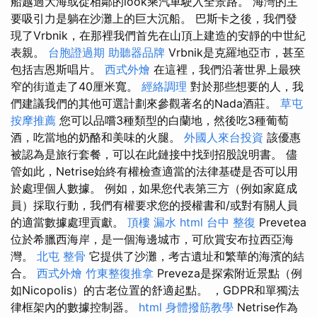
船越過大海或從相鄰的look乘汽車駛入全景路。 海灣的主
要吸引力是躺在沙灘上的巨大沉船。 巴斯卡之後，我們發
現了Vrbnik，在那裡我們首先在山頂上建造的安靜的中世紀
表親。
台胞證過期
助聽器品牌
Vrbnik是克羅地亞市，甚至
包括吉恩斯唱片。
西式外燴
在這裡，我們沿著世界上最狹
窄的街道走了40厘米寬。
經絡調理
對於那些想要的人，我
們建議我們的其他可選計劃來參觀著名的Nada酒莊。
草屯
按摩推薦
您可以品嚐3種類型的白蘭地，然後吃3種葡萄
酒，吃當地的奶酪和美味的火腿。
外國人來台投資
該優惠
被認為是旅行套餐，可以在此鏈接中找到招股說明書。 儘
管如此，Netrise始終有權檢查適當的法律基礎是否可以用
於處理個人數據。 例如，如果您代表第三方（例如家庭成
員）採取行動，我們有權要求您的授權書和/或對有關人員
的適當數據處理貢獻。
頂樓 漏水
html
台中 整復
Prevetea
位於希臘西海岸，是一個海邊城市，可欣賞安布拉西亞海
灣。
北屯 整骨
它提供了沙灘，考古遺址和繁華的海濱的結
合。
西式外燴
竹東整復推拿
Preveza是探索附近景點（例
如Nicopolis）的古老位置的舒適起點。 ，GDPR和單獨法
律框架內的數據控制器。
html
身體撥筋教學
Netrise作為