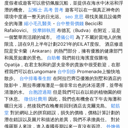
度假者或遊客可以密切佩服沉船，並提供在海水中沐浴和浮
潛的機會。
記帳士 高考 普考
遊客可以在一個真正神奇的
環境中度過一整天的日光浴。
seo 意思
尋找美麗且設備齊
全的海灘
縮小毛孔醫美
-
台中整骨價錢
Becici和
Rafailovici。
按摩師執照
布德瓦（Budva）在附近，這是
一個繁華而活躍的城市。
禮儀公司
為了不屬於當地人的無
限流，請在9月上半年計劃2021年的EILAT度假。 酒店修道
院是安卡蘭（Ankaran）的熱門部分，擁有優雅的健康部門
和風景如畫的景色。
自助餐
我們前往海濱度假勝地
Opatija，在君主制和約瑟夫皇帝的貴族中很受歡迎，在那
裡我們可以在Lungomare
台中刮痧
Promenade上愉快地
散步。
台中排毒養生館
在阿拉巴齊亞優雅的別墅和酒店的
陰影中，斯拉蒂娜海灘是一個非常出色的沐浴選擇，並帶有
清澈的水。
台胞證過期
但是我們可以在以前的植物園的樹
下休息。
徵信社費用
因此，我們也有機會在下午去海灘和
曬日光浴，然後我們在晚餐前回到酒店去克爾克島。
鬆筋
堂
對於網站上的拼寫錯誤，損失的價格，價格計算計劃的
潛在錯誤以及圖片和描述的差異，我們不承擔責任。 對於
俄羅斯人來說，進入泰國長期以來一直沒有簽證。
外燴佈