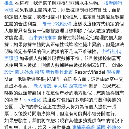
推拿
在這裡，我們還了解亞得里亞海水生生物。
按摩師證
照班
如果數據主體請求它，則數據控制器沒有刪除，而是
鎖定個人數據，或者根據可用的信息，假定刪除將違反數據
主體的合法利益。
餐盒
冷凍設備
這樣以這種方式鎖定的個
人數據只有隻有一個數據處理目標排除了個人數據的刪除，
才能處理。
台中氣結推拿
數據控制器確定他處理的個人數
據，如果數據主體對其正確性或準確性提出異議，但是無法
明確確定有爭議的個人數據的不足或不准確性。
旅行社代
辦護照
如果個人數據與現實數據不符，並且數據控制器可
以使用個人數據，則個人數據將由數據控制器糾正。 Chilo
設計
西式外燴
撥筋 新竹縣竹北市
ResortViñadel
學按摩
Mar，俄羅斯遊客很少訪問，在許多方面，這是由於空中交
通成本很高。
老人養護 單人房
西屯按摩
但是，如果您在
略微的亞熱帶氣候下在這個奇妙的地方度假，您將獲得難忘
的經歷！
seo優化
該度假村包括許多廣闊的海灘和美麗的
公園。 我們的辦公室正在盡最大努力為每個人提供一張
票，以後按時間順序排列，但這有可能與小組分開進行。
如果您願意，我們將在您出現在其他服務提供商中的情況下
通知您。 此外，埃及 - 移動餐車
柬埔寨簽證
墓園
外燴公