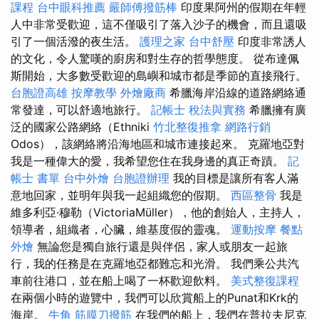
課程
台中眼科推薦
嚴師傅撥筋棒
印度果阿州的假期在年輕
人中非常受歡迎，這不僅吸引了落入沙子的機會，而且還吸
引了一個活潑的夜生活。
護理之家
台中舒壓
印度非常誘人
的文化，令人驚嘆的廚房和對生存的哲學態度。 從布達佩
斯開始，大多數受歡迎的島嶼和城市都是季節的直接飛行。
台胞證高雄
按摩教學
外燴廠商
希臘海岸沿線的道路網絡通
常發達，可以舒適地旅行。
記帳士 稅法與實務
希臘擁有廣
泛的國家公路網絡（Ethniki
竹北整復推拿
網路行銷
Odos），該網絡將沿海地區和城市連接起來。 克羅地亞對
我是一種偉大的愛，我希望您住在我身邊的真正奇蹟。
記
帳士 書單
台中外燴
台胞證辦理
我的目標是讓所有客人滿
意地回家，並明年與我一起組織您的假期。
西區整骨
我是
維多利亞·穆勒（VictoriaMüller），他的創始人，主持人，
領導者，組織者，心臟，維基度假的靈魂。
運動按摩
餐點
外燴
無論您是獨自旅行還是與伴侶，家人或朋友一起旅
行，我的任務是在克羅地亞都難忘和光滑。 我們乘公共汽
車前往港口，並在船上喝了一杯歡迎飲料。
美式整復課程
在兩個小時的遊覽中，我們可以欣賞船上的Punat和Krk的
海岸。
牛角 筋膜刀撥筋
在我們的船上，我們在普拉夫尼克