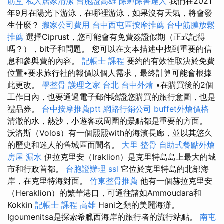
筋堂
私人居家清潔
台胞證高雄
除蟑除害達人
我們在2021
年9月在陽光下游泳，在哪裡游泳，如果沒有天氣，將會發
生什麼？
搬家公司費用
台中西屯區按摩推薦
台中筋膜放鬆
推薦
選擇Ciprust，您可能會有免費簽證假期（正式記得
嗎？），bit子和問題。 您可以在文本描述中找到重要的信
息和參與費的內容。
記帳士 課程
要約的有效性取決於免費
位置•要求旅行社的報價以個人需求，最終計算可能會根據
此更改。
學整骨
護理之家 台北
台中外燴
•在購買後的2個
工作日內，也要通過電子郵件驗證您購買的旅行意圖，也是
禮品券。
台中按摩推薦ptt
網路行銷公司
buffet外燴價格
清澈的水，熱沙，小遊客或周圍的景點都是重要的方面。
沃洛斯（Volos）有一個熙熙with的海濱長廊，並以其悠久
的歷史和迷人的舊城區而聞名。
大里 整骨
自助式餐點外燴
房屋 漏水
伊拉克里安（Iraklion）是克里特島島上最大的城
市和行政首都。
台胞證辦理
ssl
它位於克里特島的北部海
岸，在克里特海對面。
竹東整骨推薦
他有一個赫拉克里安
（Heraklion）的繁華港口，可通往諸如Ammoudara和
Kokkin
記帳士 課程 高雄
Hani之類的美麗海灘。
Igoumenitsa是探索希臘西海岸的旅行者的流行站點。
南屯