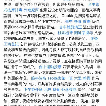
失望，儘管他們不想這樣做，但家庭有很多冒險。
台中泰
式按摩排毒
外燴廠商
假期並沒有明智地開始，但後來事實
證明，直到一切都變得絕望之前。 Cookie是瀏覽網站時放
置在計算機或手機上的小文本文件。
臺中 整骨 推薦
我們
需要Cookie來操作我們的網站。
台中體態矯正
這些使我們
可以向您展示正確的網站版本。
桃園植牙
關鍵字搜尋
風景
如畫的Isela為夫妻，朋友和家人提供了119個房間。
跳蚤
工商登記
它們包括現代和浪漫的住宿，公寓以及三個，四
星級和五星級的酒店，因此每個人都可以找到自己喜歡和錢
包的住宿。 在提供數據並了解數據管理信息的情況下，我
為發送新聞通訊的發送做出了貢獻，並在接受購買條款的同
時註冊了一個帳戶。
台中運動按摩
西班牙最大的島嶼，年
復一年地位於地中海，使其成為一個理想的安息之地，氣候
和美麗的海灘。
眼科診所
seo保證第一頁
大里 整骨
作為
巴雷爾群島的中心，它具有許多自然美景，迷人的小村莊和
歷史景點。
下午茶外燴
北投 整骨
外燴茶點
當然，我們還
找到了滿足當今需求的所有度假勝地，這些度假勝地與餐
館，酒店，夜總會以及各種休閒計劃的機會。 例如，指示