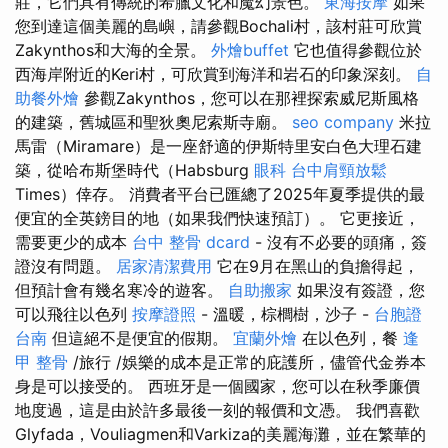
莊，它們具有傳統的希臘文化和魔幻景色。
東海按摩
如果
您到達這個美麗的島嶼，請參觀Bochali村，該村莊可欣賞
Zakynthos和大海的全景。
外燴buffet
它也值得參觀位於
西海岸附近的Keri村，可欣賞到海洋和岩石的印象深刻。
自
助餐外燴
參觀Zakynthos，您可以在那裡探索威尼斯風格
的建築，舊城區和聖狄奧尼索斯寺廟。
seo company
米拉
馬雷（Miramare）是一座舒適的伊斯特里安白色大理石建
築，從哈布斯堡時代（Habsburg
眼科
台中肩頸放鬆
Times）倖存。 消費者平台已匯總了2025年夏季提供的最
便宜的全英鎊目的地（如果我們快速預訂）。 它更接近，
需要更少的成本
台中 整骨 dcard
- 沒有不必要的頭痛，簽
證沒有問題。
居家清潔費用
它在9月在黑山的負擔得起，
但預計會有幾名寒冷的遊客。
自助搬家
如果沒有簽證，您
可以飛往以色列
按摩證照
- 溫暖，棕櫚樹，沙子 -
台胞證
台南
但這絕不是便宜的假期。
宜蘭外燴
在以色列，餐
逢
甲 整骨
/旅行 /娛樂的成本是正常的庇護所，儘管代金券本
身是可以接受的。 西班牙是一個國家，您可以在秋季廉價
地度過，這是由於許多最後一刻的報價和文憑。 我們喜歡
Glyfada，Vouliagmen和Varkiza的美麗海灘，並在繁華的