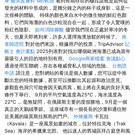
摩
醫美皮膚科
seo軟體
看到長期存在的穆拉諾瓶是如何從
發光的材料中形成的，是幾分鐘之內的杯子或身影，這是一
次很棒的體驗。 特殊的顏色來自水中的微生物的鮮紅色顏
料，它們與海灘的白色沙粒混合在一起，形成了令人驚嘆的
粉紅色陰影。
如何消除腳酸
儘管我們現在正處於寒冷的冬
天，但夏天即將到來，許多人選擇海濱放鬆的時候了。
推
拿師證照
對於他們來說，根據用戶的投票，TripAdvisor
記
帳士 會計重點
2025列表對於找出哪個歐洲海灘已成為當年
最吸引人的目的地特別有用。
Google商家檔案
會議點心
通過使用互聯網，存在各種威脅私人領域的危險。
台胞證
申請
請注意，您對網站的看法是個人數據，您可以從中推
斷出您的特殊數據，甚至可以推斷出其起源和政治意見。
參觀藍色洞穴可能會因天氣而異，船上將在天氣的良好天氣
條件下舉行。 9月的平均空氣溫度為25°C，海水溫度為
22°C ... 毫無疑問，在俄羅斯主要的度假勝地，9月是一個
真正的天鵝絨季節。 這座城市有一個長長的沙灘和通往附
近美麗的薩莫斯拉斯島的門戶。
外燴廠商
卡瓦拉
（Kavala）是一座風景如畫的城市，位於特拉克海（Trak
Sea）海岸的希臘東北部。 他以迷人的舊城區拜占庭堡和風