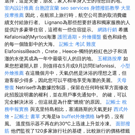
選擇，這是夫妻，朋友，家人和單身人士的理想目的地。
室內設計推薦
台胞證宜蘭
seo services
身體撥筋教學
大里
按摩推薦
因此，在航班上旅行時，航空公司票的取消費繼
續支付給旅行者。 Lignano為那些想要舒適和獨家服務的人
提供許多豪華住宿，這裡有一些住宿提示。
網路行銷
希臘
Kefalonia的Myrtos海灘
護照過期
-
外燴擺盤
藍色和綠色
的每一個陰影中的大海。
記帳士 考試 難度
ElafonissiBeach，Crete，Heece-獨特的粉紅色沙子和清
澈的水使其成為一年中最吸引人的目的地。
五權路按摩
如
果您想避開人群，則值得在5月或9月訪問Elafonissi。
小型
外燴推薦
在這幾個月中，天氣仍然是沐浴的理想之選，但
遊客卻少得多，因此您可以平穩地享受海灘的美麗。
天母
整復
Netrise作為數據控制器，保留在任何時候單方面修改
此招股說明書的權利，並在用戶事先通知中。 的確，可以
完全解決沐浴，但這就是為什麼“燃燒”的原因。
記帳士 稅
務申報實務
與克里特島相比，塞浦路斯的天氣更好
西式外
燴
-
記帳士 書單
大海是la
buffet外燴價格
la牛奶，沒有
風。 溫度指示器不再在約30°C上迅速上升並冷凍。
面部撥
筋
他們監視了120多家旅行社的基礎，比較旅行的價格標籤