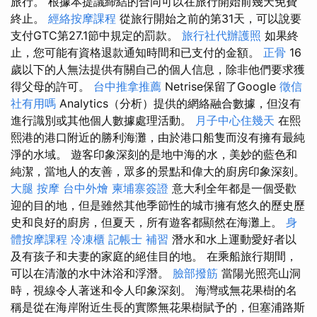
旅行。 根據本提議締結的合同可以在旅行開始前幾天免費
終止。
經絡按摩課程
從旅行開始之前的第31天，可以說要
支付GTC第27.1節中規定的罰款。
旅行社代辦護照
如果終
止，您可能有資格退款通知時間和已支付的金額。
正骨
16
歲以下的人無法提供有關自己的個人信息，除非他們要求獲
得父母的許可。
台中推拿推薦
Netrise保留了Google
徵信
社有用嗎
Analytics（分析）提供的網絡融合數據，但沒有
進行識別或其他個人數據處理活動。
月子中心住幾天
在熙
熙港的港口附近的勝利海灘，由於港口船隻而沒有擁有最純
淨的水域。 遊客印象深刻的是地中海的水，美妙的藍色和
純潔，當地人的友善，眾多的景點和偉大的廚房印象深刻。
大腿 按摩
台中外燴
柬埔寨簽證
意大利全年都是一個受歡
迎的目的地，但是雖然其他季節性的城市擁有悠久的歷史歷
史和良好的廚房，但夏天，所有遊客都顯然在海灘上。
身
體按摩課程
冷凍櫃
記帳士 補習
潛水和水上運動愛好者以
及有孩子和夫妻的家庭的絕佳目的地。 在乘船旅行期間，
可以在清澈的水中沐浴和浮潛。
臉部撥筋
當陽光照亮山洞
時，視線令人著迷和令人印象深刻。 海灣或無花果樹的名
稱是從在海岸附近生長的實際無花果樹賦予的，但塞浦路斯