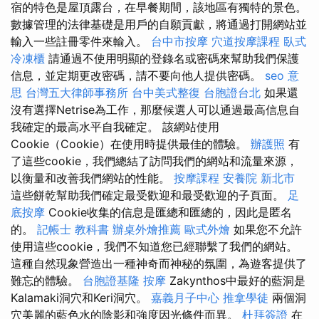
宿的特色是屋頂露台，在早餐期間，該地區有獨特的景色。
數據管理的法律基礎是用戶的自願貢獻，將通過打開網站並
輸入一些註冊零件來輸入。
台中市按摩
穴道按摩課程
臥式
冷凍櫃
請通過不使用明顯的登錄名或密碼來幫助我們保護
信息，並定期更改密碼，請不要向他人提供密碼。
seo 意
思
台灣五大律師事務所
台中美式整復
台胞證台北
如果還
沒有選擇Netrise為工作，那麼候選人可以通過最高信息自
我確定的最高水平自我確定。 該網站使用
Cookie（Cookie）在使用時提供最佳的體驗。
辦護照
有
了這些cookie，我們總結了訪問我們的網站和流量來源，
以衡量和改善我們網站的性能。
按摩課程
安養院 新北市
這些餅乾幫助我們確定最受歡迎和最受歡迎的子頁面。
足
底按摩
Cookie收集的信息是匯總和匯總的，因此是匿名
的。
記帳士 教科書
辦桌外燴推薦
歐式外燴
如果您不允許
使用這些cookie，我們不知道您已經聯繫了我們的網站。
這種自然現象營造出一種神奇而神秘的氛圍，為遊客提供了
難忘的體驗。
台胞證基隆
按摩
Zakynthos中最好的藍洞是
Kalamaki洞穴和Keri洞穴。
嘉義月子中心
推拿學徒
兩個洞
穴美麗的藍色水的陰影和強度因光條件而異。
杜拜簽證
在