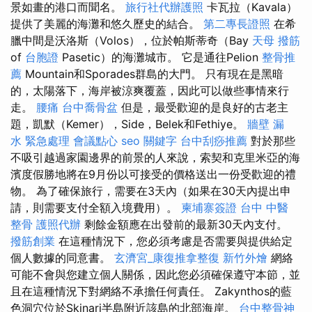
景如畫的港口而聞名。
旅行社代辦護照
卡瓦拉（Kavala）
提供了美麗的海灘和悠久歷史的結合。
第二專長證照
在希
臘中間是沃洛斯（Volos），位於帕斯蒂奇（Bay
天母 撥筋
of
台胞證
Pasetic）的海灘城市。 它是通往Pelion
整骨推
薦
Mountain和Sporades群島的大門。 只有現在是黑暗
的，太陽落下，海岸被涼爽覆蓋，因此可以做些事情來行
走。
腰痛
台中喬骨盆
但是，最受歡迎的是良好的古老主
題，凱默（Kemer），Side，Belek和Fethiye。
牆壁 漏
水 緊急處理
會議點心
seo 關鍵字
台中刮痧推薦
對於那些
不吸引越過家園邊界的前景的人來說，索契和克里米亞的海
濱度假勝地將在9月份以可接受的價格送出一份受歡迎的禮
物。 為了確保旅行，需要在3天內（如果在30天內提出申
請，則需要支付全額入境費用）。
柬埔寨簽證
台中 中醫
整骨
護照代辦
剩餘金額應在出發前的最新30天內支付。
撥筋創業
在這種情況下，您必須考慮是否需要與提供給定
個人數據的同意書。
玄濟宮_康復推拿整復
新竹外燴
網絡
可能不會與您建立個人關係，因此您必須確保遵守本節，並
且在這種情況下對網絡不承擔任何責任。 Zakynthos的藍
色洞穴位於Skinari半島附近該島的北部海岸。
台中整骨神