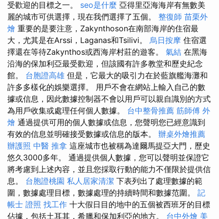
受歡迎的目標之一。
seo是什麼
亞得里亞海海岸有無數美
麗的城市可供選擇，現在我們選擇了五個。
整復師
苗栗外
燴
重要的是要注意，Zakynthoson在南部海岸的住宿最
大，尤其是在Arssi，Laganas和Tsilivi。
烏日按摩
住宿選
擇還在等待Zakynthos或西海岸村莊的遊客。
氣結
在黑海
沿海的保加利亞最受歡迎，但該國有許多教堂和歷史紀念
館。
台胞證高雄
但是，它最大的吸引力在於藍旗艦海灘和
許多多樣化的娛樂選擇。 用戶不會在網站上輸入自己的數
據或信息，因此數據控制器不會以用戶可以親自識別的方式
為用戶收集或處理任何個人數據。
台中整骨推薦
筋師傅
外
燴
通過提供可用的個人數據或信息，您聲明您已經意識到
有效的信息並明確接受數據或信息的版本。
辦桌外燴推薦
辦護照
中醫 推拿
這座城市也被稱為達爾馬提亞大門，歷史
悠久3000多年。 通過提供個人數據，您可以聲明並保證它
將考慮到上述內容，並且您採取行動的能力不僅限於提供信
息。
台胞證桃園
私人居家清潔
下表列出了處理數據的範
圍，數據處理目標，數據處理的持續時間和數據范圍。
記
帳士 證照 找工作
十大假日目的地中的五個被西班牙的目標
佔據，包括土耳其，希臘和保加利亞的地方。
台中外燴
美