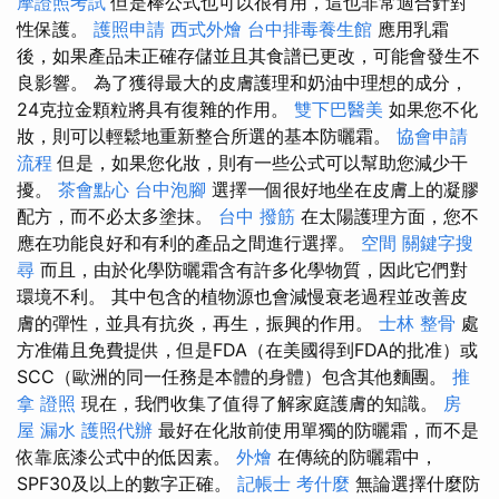
摩證照考試
但是棒公式也可以很有用，這也非常適合針對
性保護。
護照申請
西式外燴
台中排毒養生館
應用乳霜
後，如果產品未正確存儲並且其食譜已更改，可能會發生不
良影響。 為了獲得最大的皮膚護理和奶油中理想的成分，
24克拉金顆粒將具有復雜的作用。
雙下巴醫美
如果您不化
妝，則可以輕鬆地重新整合所選的基本防曬霜。
協會申請
流程
但是，如果您化妝，則有一些公式可以幫助您減少干
擾。
茶會點心
台中泡腳
選擇一個很好地坐在皮膚上的凝膠
配方，而不必太多塗抹。
台中 撥筋
在太陽護理方面，您不
應在功能良好和有利的產品之間進行選擇。
空間
關鍵字搜
尋
而且，由於化學防曬霜含有許多化學物質，因此它們對
環境不利。 其中包含的植物源也會減慢衰老過程並改善皮
膚的彈性，並具有抗炎，再生，振興的作用。
士林 整骨
處
方准備且免費提供，但是FDA（在美國得到FDA的批准）或
SCC（歐洲的同一任務是本體的身體）包含其他麵團。
推
拿 證照
現在，我們收集了值得了解家庭護膚的知識。
房
屋 漏水
護照代辦
最好在化妝前使用單獨的防曬霜，而不是
依靠底漆公式中的低因素。
外燴
在傳統的防曬霜中，
SPF30及以上的數字正確。
記帳士 考什麼
無論選擇什麼防