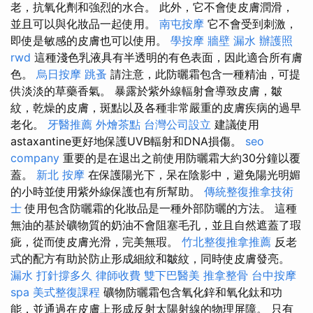
老，抗氧化劑和強烈的水合。 此外，它不會使皮膚潤滑，
並且可以與化妝品一起使用。
南屯按摩
它不會受到刺激，
即使是敏感的皮膚也可以使用。
學按摩
牆壁 漏水
辦護照
rwd
這種淺色乳液具有半透明的有色表面，因此適合所有膚
色。
烏日按摩
跳蚤
請注意，此防曬霜包含一種精油，可提
供淡淡的草藥香氣。 暴露於紫外線輻射會導致皮膚，皺
紋，乾燥的皮膚，斑點以及各種非常嚴重的皮膚疾病的過早
老化。
牙醫推薦
外燴茶點
台灣公司設立
建議使用
astaxantine更好地保護UVB輻射和DNA損傷。
seo
company
重要的是在退出之前使用防曬霜大約30分鐘以覆
蓋。
新北 按摩
在保護陽光下，呆在陰影中，避免陽光明媚
的小時並使用紫外線保護也有所幫助。
傳統整復推拿技術
士
使用包含防曬霜的化妝品是一種外部防曬的方法。 這種
無油的基於礦物質的奶油不會阻塞毛孔，並且自然遮蓋了瑕
疵，從而使皮膚光滑，完美無瑕。
竹北整復推拿推薦
反老
式的配方有助於防止形成細紋和皺紋，同時使皮膚發亮。
漏水 打針撐多久
律師收費
雙下巴醫美
推拿整骨
台中按摩
spa
美式整復課程
礦物防曬霜包含氧化鋅和氧化鈦和功
能，並通過在皮膚上形成反射太陽射線的物理屏障。 只有