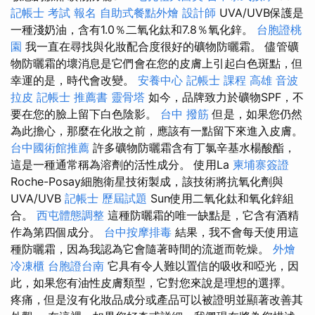
記帳士 考試 報名
自助式餐點外燴
設計師
UVA/UVB保護是
一種淺奶油，含有1.0％二氧化鈦和7.8％氧化鋅。
台胞證桃
園
我一直在尋找與化妝配合度很好的礦物防曬霜。 儘管礦
物防曬霜的壞消息是它們會在您的皮膚上引起白色斑點，但
幸運的是，時代會改變。
安養中心
記帳士 課程 高雄
音波
拉皮
記帳士 推薦書
靈骨塔
如今，品牌致力於礦物SPF，不
要在您的臉上留下白色陰影。
台中 撥筋
但是，如果您仍然
為此擔心，那麼在化妝之前，應該有一點留下來進入皮膚。
台中國術館推薦
許多礦物防曬霜含有丁氯辛基水楊酸酯，
這是一種通常稱為溶劑的活性成分。 使用La
柬埔寨簽證
Roche-Posay細胞衛星技術製成，該技術將抗氧化劑與
UVA/UVB
記帳士 歷屆試題
Sun使用二氧化鈦和氧化鋅組
合。
西屯體態調整
這種防曬霜的唯一缺點是，它含有酒精
作為第四個成分。
台中按摩排毒
結果，我不會每天使用這
種防曬霜，因為我認為它會隨著時間的流逝而乾燥。
外燴
冷凍櫃
台胞證台南
它具有令人難以置信的吸收和啞光，因
此，如果您有油性皮膚類型，它對您來說是理想的選擇。
疼痛，但是沒有化妝品成分或產品可以被證明並顯著改善其