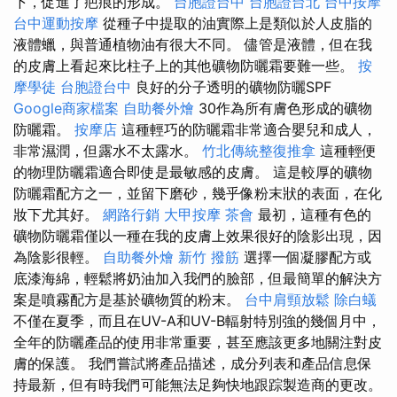
下，促進了疤痕的形成。
台胞證台中
台胞證台北
台中按摩
台中運動按摩
從種子中提取的油實際上是類似於人皮脂的
液體蠟，與普通植物油有很大不同。 儘管是液體，但在我
的皮膚上看起來比柱子上的其他礦物防曬霜要難一些。
按
摩學徒
台胞證台中
良好的分子透明的礦物防曬SPF
Google商家檔案
自助餐外燴
30作為所有膚色形成的礦物
防曬霜。
按摩店
這種輕巧的防曬霜非常適合嬰兒和成人，
非常濕潤，但露水不太露水。
竹北傳統整復推拿
這種輕便
的物理防曬霜適合即使是最敏感的皮膚。 這是較厚的礦物
防曬霜配方之一，並留下磨砂，幾乎像粉末狀的表面，在化
妝下尤其好。
網路行銷
大甲按摩
茶會
最初，這種有色的
礦物防曬霜僅以一種在我的皮膚上效果很好的陰影出現，因
為陰影很輕。
自助餐外燴
新竹 撥筋
選擇一個凝膠配方或
底漆海綿，輕鬆將奶油加入我們的臉部，但最簡單的解決方
案是噴霧配方是基於礦物質的粉末。
台中肩頸放鬆
除白蟻
不僅在夏季，而且在UV-A和UV-B輻射特別強的幾個月中，
全年的防曬產品的使用非常重要，甚至應該更多地關注對皮
膚的保護。 我們嘗試將產品描述，成分列表和產品信息保
持最新，但有時我們可能無法足夠快地跟踪製造商的更改。