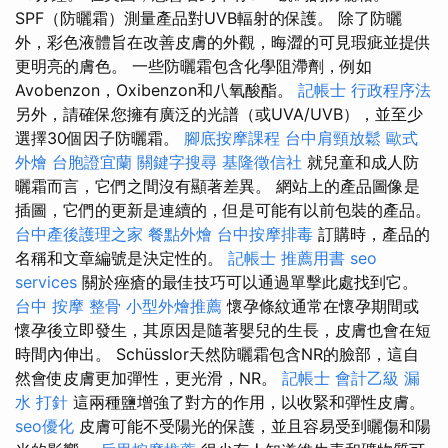
SPF（防曬霜）測量產品對UVB輻射的保護。 除了防曬
外，彩色液體旨在改善皮膚的外觀，晦澀的可見瑕疵並提供
更明亮的膚色。 一些防曬霜包含化學阻滯劑，例如
Avobenzon，Oxibenzon和八氧酸酯。
記帳士 行政程序法
另外，請確保您擁有廣泛的光譜（或UVA/UVB），並至少
選擇30個因子防曬霜。
腳底按摩課程
台中肩頸放鬆
歐式
外燴
台胞證宜蘭
關鍵字搜尋
基隆徵信社
就兒童和成人防
曬霜而言，它們之間沒有顯著差異。 網站上的產品圖像是
插圖，它們的更新是連續的，但是可能有以前包裝的產品。
台中產後護理之家
餐點外燴
台中按摩排毒
訂購時，產品的
名稱和文章編號是決定性的。
記帳士 推薦用書
seo
services
關於痤瘡的最佳技巧可以通過單擊此處找到它。
台中 按摩 整骨
小型外燴推薦
懷孕條紋通常在懷孕期間或
懷孕後立即發生，其原因是隨著嬰兒的生長，皮膚也會在短
時間內伸出。 Schüsslor天然防曬霜包含NR的臉部，這自
然會使皮膚更加彈性，更光滑，NR。
記帳士 會計乙級
漏
水 打針
這兩種鹽增強了對方的作用，以收緊和彈性皮膚。
seo優化
皮膚可能不受陽光的保護，並且容易受到曬傷和陽