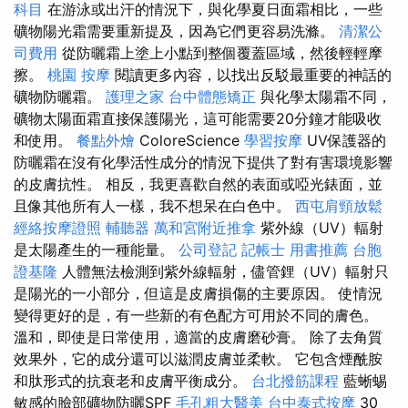
科目
在游泳或出汗的情況下，與化學夏日面霜相比，一些
礦物陽光霜需要重新提及，因為它們更容易洗滌。
清潔公
司費用
從防曬霜上塗上小點到整個覆蓋區域，然後輕輕摩
擦。
桃園 按摩
閱讀更多內容，以找出反駁最重要的神話的
礦物防曬霜。
護理之家
台中體態矯正
與化學太陽霜不同，
礦物太陽面霜直接保護陽光，這可能需要20分鐘才能吸收
和使用。
餐點外燴
ColoreScience
學習按摩
UV保護器的
防曬霜在沒有化學活性成分的情況下提供了對有害環境影響
的皮膚抗性。 相反，我更喜歡自然的表面或啞光錶面，並
且像其他所有人一樣，我不想呆在白色中。
西屯肩頸放鬆
經絡按摩證照
輔聽器
萬和宮附近推拿
紫外線（UV）輻射
是太陽產生的一種能量。
公司登記
記帳士 用書推薦
台胞
證基隆
人體無法檢測到紫外線輻射，儘管鋰（UV）輻射只
是陽光的一小部分，但這是皮膚損傷的主要原因。 使情況
變得更好的是，有一些新的有色配方可用於不同的膚色。
溫和，即使是日常使用，適當的皮膚磨砂膏。 除了去角質
效果外，它的成分還可以滋潤皮膚並柔軟。 它包含煙酰胺
和肽形式的抗衰老和皮膚平衡成分。
台北撥筋課程
藍蜥蜴
敏感的臉部礦物防曬SPF
毛孔粗大醫美
台中泰式按摩
30