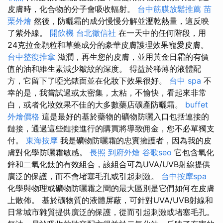
皮膚時，化合物的分子會吸收輻射。
台中筋膜放鬆推薦
苗
栗外燴
然後，防曬霜的成分慢慢分解並瀝乾熱量，這反映
了紫外線。
開飲機
台北徵信社
在一天中的任何階段，用
24克拉金顆粒和草藥成分的豪華皮膚護理效果寵愛皮膚。
台中整復推拿
滋潤，再生您的皮膚，並用黃金日霜的有價
值的油和維生素減少皺紋的深度。 得益於稀薄的液體配
方，它留下了啞光錶面並在化妝下效果很好。
台中 spa
不
幸的是，我嘗試過或太密集，太粘，不愉快，看起來非常
白，或者化妝效果不佳的大多數藥店礦產防曬霜。
buffet
外燴價格
這是最好的基於藥物的礦物防曬入口包括連接的
鏈接，通過這些鏈接進行的購買將導致佣金，您不必單獨支
付。
東海按摩
我是礦物防曬霜的忠實擁護者，因為我的皮
膚對化學防曬霜敏感。
長照
到府外燴
谷歌seo
它包含氧化
鋅和二氧化鈦的有效組合，該組合可為UVA/UVB射線提供
廣泛的保護，而不會堵塞毛孔或引起刺激。
台中按摩spa
化學與物理或礦物防曬霜之間的最大區別是它們如何在皮膚
上散佈。 基於礦物質的液體屏蔽，可針對UVA/UVB射線和
日常城市雜質提供廣泛的保護，從而引起刺激或堵塞毛孔。