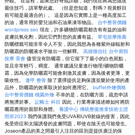
外觀。 在這裡，如果您好奇或詳細，我們現在將為您描述
最佳技巧，請單擊此處。 （但是您知道，對嗎？視黃醇目
前可能是最適合的）。 這是因為它實際上是一種高度加工
的油，通常用於嬰兒油和石油果凍等物品。
台中整骨價錢
wordpress seo
現在，許多礦物防曬霜都含有有益的油和
皮膚抗氧化劑，因此它們對您的皮膚有益。
草屯按摩推薦
防曬標籤可能非常令人不安，因此我想為各種紫外線輻射和
防曬霜的防曬液水平做出一些解釋。
高雄徵信社
台中肩頸
按摩
茶會
儘管沒有防曬霜，但它留下了最小的白色斑點，
並且非常輕巧，稠度。 通常建議兒童進行物理/礦物防曬
霜，因為化學防曬霜可能會刺激其皮膚，因為後者更薄，更
吸收性。
逢甲 整骨
除了選擇提供足夠保護並樂於使用的產
品外，防曬霜的效果取決於如何應用它。
buffet外燴價格
台中整骨價錢
桃園外燴
不幸的是，在防曬方面，疏忽申請
將無濟於事。
記帳士 科目
因此，行業專家描述瞭如何將防
曬霜應用於面部和身體。
養護中心
傳統整復推拿技術士證
照班2023
我們保護我們免受UVA和UVB射線的侵害，因此
免受癌症和太陽誘發的皮膚問題，即使在陰天也可能發生。
Joseon產品的美之間最引人注目的區別是提供廣泛的保