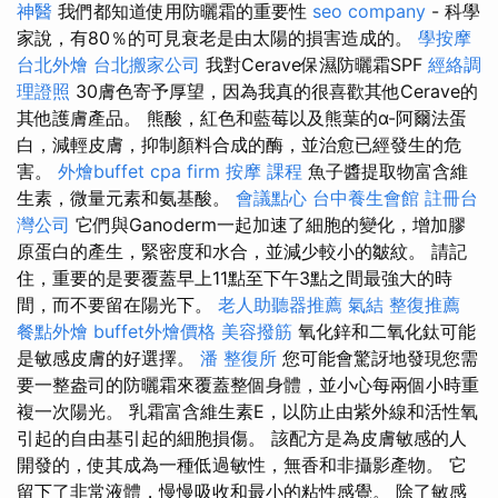
神醫
我們都知道使用防曬霜的重要性
seo company
- 科學
家說，有80％的可見衰老是由太陽的損害造成的。
學按摩
台北外燴
台北搬家公司
我對Cerave保濕防曬霜SPF
經絡調
理證照
30膚色寄予厚望，因為我真的很喜歡其他Cerave的
其他護膚產品。 熊酸，紅色和藍莓以及熊葉的α-阿爾法蛋
白，減輕皮膚，抑制顏料合成的酶，並治愈已經發生的危
害。
外燴buffet
cpa firm
按摩 課程
魚子醬提取物富含維
生素，微量元素和氨基酸。
會議點心
台中養生會館
註冊台
灣公司
它們與Ganoderm一起加速了細胞的變化，增加膠
原蛋白的產生，緊密度和水合，並減少較小的皺紋。 請記
住，重要的是要覆蓋早上11點至下午3點之間最強大的時
間，而不要留在陽光下。
老人助聽器推薦
氣結
整復推薦
餐點外燴
buffet外燴價格
美容撥筋
氧化鋅和二氧化鈦可能
是敏感皮膚的好選擇。
潘 整復所
您可能會驚訝地發現您需
要一整盎司的防曬霜來覆蓋整個身體，並小心每兩個小時重
複一次陽光。 乳霜富含維生素E，以防止由紫外線和活性氧
引起的自由基引起的細胞損傷。 該配方是為皮膚敏感的人
開發的，使其成為一種低過敏性，無香和非攝影產物。 它
留下了非常液體，慢慢吸收和最小的粘性感覺。 除了敏感