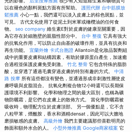
光的影響。
后里按摩推薦
很少有人知道維生素和礦物質可
以在褪色的顏料斑點方面有所幫助。
護照代辦
台中筋膜放
鬆推薦
小心一點，我們還可以淡入皮膚上的棕色斑點，並
可見。 古代文化使用了從泥土到米軍或橄欖油的任何食
物。
seo company
維生素E對於皮膚的健康至關重要，因
為它存在於細胞壁的親脂性部分中。
台中 整復
它具有強大
的抗氧化作用，可以防止自由基的破壞作用，並具有抗炎和
再生功能。
宜蘭外燴
卡式台胞證
Allantoin是化妝品製劑組
成中的重要皮膚和結構因素，有助於膠原蛋白產生，加速癒
合過程並保護皮膚免受刺激。
竹北 整骨
它包含特殊的脂肪
酸，並穿透了通過毛囊穿過皮膚的特別有趣的方式。
中清
路 按摩
所有這些都沒有變色，並通過形成非刺激性層使皮
膚呼吸與皮脂混合。 抗氧化劑複合物12小時還可以長期保
護環境不利影響。 化學和物理之間的最大區別，也稱為礦
物防曬霜，是它們在皮膚上的散佈方式。 當化學防曬霜被
吸收時，物理配方位於皮膚頂部。 另一個優點是，它不含
八粒甲苯，煙酰胺，香水和酒精densat，因此可以大膽地
磨損敏感的皮膚。
高級外燴
我們主要建議那些喜歡明亮的
飾面和額外水合的人。
小型外燴推薦
Google商家檔案
它