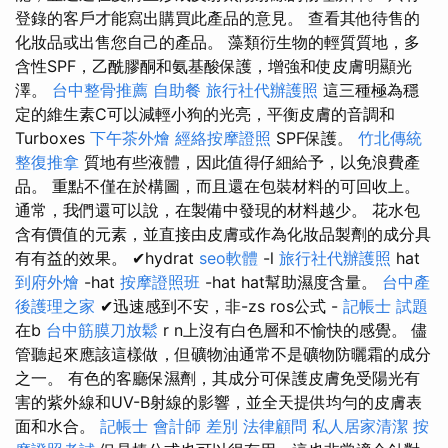
登錄的客戶才能寫出購買此產品的意見。 查看其他待售的
化妝品或出售您自己的產品。 藻類衍生物的輕質質地，多
含性SPF，乙酰膠酮和氨基酸保護，增強和使皮膚明顯光
澤。
台中整骨推薦
自助餐
旅行社代辦護照
這三種極為穩
定的維生素C可以減輕小狗的光亮，平衡皮膚的音調和
Turboxes
下午茶外燴
經絡按摩證照
SPF保護。
竹北傳統
整復推拿
質地有些液體，因此值得仔細給予，以免浪費產
品。 重點不僅在於構圖，而且還在包裝材料的可回收上。
通常，我們還可以說，在製備中發現的材料越少。 花水包
含有價值的元素，並直接由皮膚或作為化妝品製劑的成分具
有有益的效果。 ✔hydrat
seo軟體
-l
旅行社代辦護照
hat
到府外燴
-hat
按摩證照班
-hat hat幫助濕度含量。
台中產
後護理之家
✔迅速感到不安，非-zs ros公式 -
記帳士 試題
在b
台中筋膜刀放鬆
r n上沒有白色層和不愉快的感覺。 儘
管聽起來應該這樣做，但礦物油通常不是礦物防曬霜的成分
之一。 有色的客廳保濕劑，其成分可保護皮膚免受陽光有
害的紫外線和UV-B射線的影響，並全天提供均勻的皮膚表
面和水合。
記帳士 會計師 差別
法律顧問
私人居家清潔
按