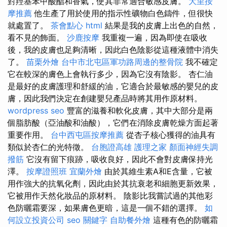
對羥基苯甲酸酯和香氣，使其非常適合敏感皮膚。
大里按
摩推薦
他生產了用於使用的指示性礦物白色鑄件，但很快
就處置了。
茶會點心
html
結果是我的皮膚上出色的自然，
看不見的飾面。
沙鹿按摩
我重複一遍，因為即使在吸收
後，我的皮膚也足夠清晰，因此白色陰影從這種液體中消失
了。
苗栗外燴
台中市北屯區軍功路周邊的整骨院
我不確定
它在較深的膚色上會執行多少，因為它沒有陰影。 杏仁油
是最好的皮膚護理和舒緩的油，它適合於最敏感的嬰兒的皮
膚，因此我們決定在創建嬰兒產品時將其用作原材料。
wordpress seo
豐富的滋養和軟化皮膚，其中大部分是兩
個脂肪酸（亞油酸和油酸），它們在消除皮膚乾燥方面起著
重要作用。
台中西屯區按摩推薦
從杏子核心獲得的油具有
類似於杏仁的光特徵。
台胞證高雄
護理之家
顏面神經失調
撥筋
它沒有留下痕跡，吸收良好，因此不會對皮膚保持光
澤。
按摩證照班
宜蘭外燴
由於其維生素A和E含量，它被
用作強大的抗氧化劑，因此由於其抗衰老和細胞更新效果，
它被用作天然化妝品的原材料。 陰影比我嘗試過的其他彩
色防曬霜要深，如果膚色更暗，這是一個不錯的選擇。
如
何設立投資公司
seo 關鍵字
自助餐外燴
這種有色的防曬霜