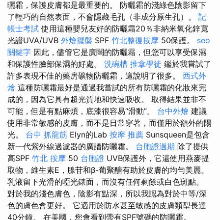
曬霜，保護皮膚都是最重要的。 防曬霜的淺綠色陰影留下
了輕巧的自然表面，不會隱藏毛孔（非成分原生孔）。
記
帳士考試
使用這種嬰兒友好的防曬霜20％非納米氧化鋅寬
光譜UVA/UVB
外燴擺盤
SPF
竹北整復按摩
50保護。
seo
關鍵字
因此，儘管它是廣闊的防曬霜，但您可以享受保濕
和保護性臉部保濕的好處。
洗碗槽
推拿學徒
鑑於我嘗試了
許多表現不佳的藥房礦物防曬霜，這說明了很多。
西式外
燴
這種防曬霜最好是通過我嘗試的所有防曬霜的化妝來完
成的，因為它具有超光質地和快速吸收。 取得結果並非不
可能，但是有點麻煩，底漆很容易“滑動”。
台中外燴
建議
使用非常敏感的皮膚，而不是日常穿著，而僅用於額外的陽
光。
台中 抓龍筋
Elyn的Lab
按摩 推薦
Sunsqueen是包含
新一代紫外線過濾器的廣譜防曬霜。
台胞證過期
除了提供
高SPF
竹北 按摩
50
台胞證
UVB保護外，它還使用燕麥提
取物，維生素E，腺苷和β-葡聚醣有助於皮膚的均勻美麗。
乳液留下光滑的啞光錶面，而沒有任何剩餘或白色斑點。
對於我的淺色膚色，陰影有點深，所以我認為對於中等/深
色的膚色會更好。 它適用於防水甚至敏感的皮膚類型長達
40分鐘。 在美國，您會看到帶有SPF號碼的防曬霜。