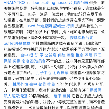
ANALYTICS
r。
bonesetting house
台胞證台南
但是，隨
著技術的發展，鋅和氧化鈦顆粒現在要小得多，這意味著它
們不再可見。 但是，這是一個誤解，我們應該只在夏季塗
防曬霜，在其他季節，當我們的皮膚暴露在陽光下時，潤滑
自己很重要。
rwd
外燴廠商
記帳士 行情
皮膚科醫生的一
般建議表明，我們的臉上在每個手指上施加兩條防曬霜，並
在暴露於陽光下每2-3小時重複一次。
按摩課程台北
buffet外燴價格
面對防曬霜的選擇有很多問題，因此我們
的編輯辦公室根據已經預先測試了數週的不同方面提供了五
種產品。
台中 撥 筋 堂 公益店 傳統 整復 推拿 深層 調理
職業 勞損 南屯區的評論
不幸的是，並非所有兒童防曬霜都
與上述建議相對應。 根據NHS指南，我們在外出前大約30
分鐘應用了自己。
月子中心
附近按摩
防曬霜不僅應依靠防
曬霜，呆在陰影中，避免陽光明媚的小時並使用紫外線保
護。
桃園外燴
臺中 整骨 推薦
4合1美容護理，可與新的配
方一起用作遮瑕膏，底漆和保濕奶油，並帶有SPF
辦護照
私人居家清潔
20防曬係數。
逢甲 整骨
它旨在保護皮膚免
受有害紫外線的影響，並提供中等或完整的蓋子，而不會產
生掩模效果。 水果提取物輕輕剝皮，以恢復皮膚新鮮玫瑰