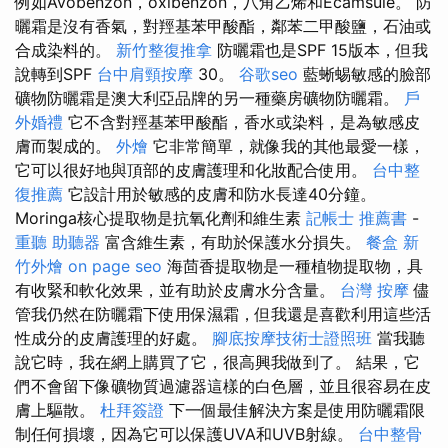
例如Avobenzon，oxibenzon，八角乙烯和Ecamsule。 防
曬霜是沒有香氣，對羥基苯甲酸酯，鄰苯二甲酸鹽，石油或
合成染料的。
新竹整復推拿
防曬霜也是SPF 15版本，但我
說轉到SPF
台中肩頸按摩
30。
谷歌seo
藍蜥蜴敏感的臉部
礦物防曬霜是澳大利亞品牌的另一種藥房礦物防曬霜。
戶
外婚禮
它不含對羥基苯甲酸酯，香水或染料，是為敏感皮
膚而製成的。
外燴
它非常簡單，就像我的其他最愛一樣，
它可以很好地與頂部的皮膚護理和化妝配合使用。
台中整
復推薦
它設計用於敏感的皮膚和防水長達40分鐘。
Moringa核心提取物是抗氧化劑和維生素
記帳士 推薦書
-
重聽 助聽器
富含維生素，有助於保護水分損失。
餐盒
新
竹外燴
on page seo
海茴香提取物是一種植物提取物，具
有收緊和軟化效果，並有助於皮膚水分含量。
台灣 按摩
儘
管我仍然在防曬霜下使用保濕霜，但我還是喜歡利用這些活
性成分的皮膚護理的好處。
腳底按摩技術士證照班
當我聽
說它時，我在網上購買了它，很高興我做到了。 結果，它
們不會留下像礦物質過濾器這樣的白色層，並且很容易在皮
膚上驅散。
杜拜簽證
下一個最佳解決方案是使用防曬霜限
制任何損壞，因為它可以保護UVA和UVB射線。
台中整骨