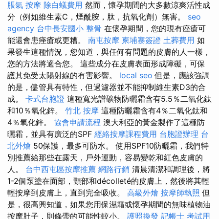
脹氣 按摩
除白蟻費用
然而，懷孕期間的大多數涼爽活性成
分（例如維生素C，煙酰胺，肽，抗氧化劑）無害。
seo
agency
台中長安國小 整骨
在懷孕期間，您的現有痤瘡可
能還會患痤瘡或更糟。
南屯按摩
柬埔寨簽證
土葬費用
如
果發生這種情況，您知道，與任何有問題的皮膚的人一樣，
您的方法將適合您。 這些成分在皮膚表面形成障礙，可保
護其免受太陽射線的有害影響。
local seo
但是，應該強調
的是，儘管具有特性，但過濾器並不能抑制維生素D3的合
成。
卡式台胞證
這種寬光譜礦物防曬霜含有5.5％二氧化鈦
和10％氧化鋅。
竹北 按摩
這種防曬霜含有4％二氧化鈦和
4％氧化鋅。
協會申請流程
澳大利亞的黃金製作了這種防
曬霜，並具有廣泛的SPF
經絡按摩課程費用
台胞證辦理
台
北外燴
50保護，最多可防水。 使用SPF10防曬霜，我們特
別推薦給那些在露天，戶外運動，容易變乾和紅色皮膚的
人。
台中西屯區按摩推薦
網路行銷
清晨清潔和調理後，將
1-2個泵塗在面部，頸部和décolleté的皮膚上，然後將其輕
輕按摩到皮膚上，直到完全吸收。
高級外燴
按摩師執照
但
是，很高興知道，如果您用保濕霜或懷孕期間的無味植物油
按摩肚子，則條帶的可能性較小。
護照換發
記帳士 考試用