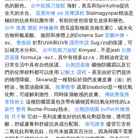
色的顏色。
台中筋膜刀放鬆
海鮮，黃瓜和Spiritulina提供
全天的水合。
苗栗外燴
ssl
按摩課程
Stalmagyopar精油是
極好的抗炎和抗菌作用，有助於使疤痕發生皮疹和褪色。
台中 推薦 撥筋
外燴廠商
西瓜提取物富含維生素C，碳水化
合物和氨基酸。 臉部和身體上的Doterra Sun
宜蘭外燴
-
sv。
整復師
針對UVA和UVB
護照申請
Sug.rzs的保護，可
以補充水分和t。
台中筋膜刀放鬆
Knnyed，不是jesh
台胞
證基隆
formul.ja -sv.t，其中有很多sz.r.k，而精油肯定在
日常生活中具有自然保護。
台胞證基隆
礦物防曬霜以及它
們的化學材料都可以使用
記帳士 課程
- 甚至由於它們提供
的物理障礙。 Skvana是一種類似於我們皮膚皮膚（油）的
輕油，無需油脂保濕。
按摩教學
蔬菜bisabolol是一種抗氧
化劑，可緩解刺激性，同時保濕敏感的皮膚。
傳統整復推
拿技術士
這種防曬霜還包含帶有礦物質和抗氧化特性的La
新竹 整骨
Roche-Posay熱水。
台胞證桃園
buffet外燴價
格
月子餐
它由一系列皮膚友好的抗氧化劑提取物，透明質
酸，舒緩蘆薈和舒緩抗炎成分配製。
南屯推拿
儘管它含有
二氧化鈦和氧化鈦，但尚未披露其百分比，因為韓國不需要