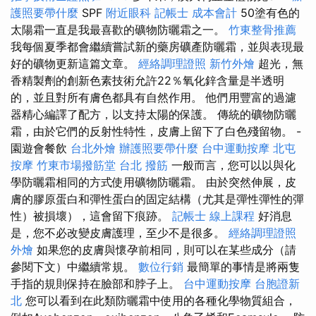
護照要帶什麼
SPF
附近眼科
記帳士 成本會計
50塗有色的
太陽霜一直是我最喜歡的礦物防曬霜之一。
竹東整骨推薦
我每個夏季都會繼續嘗試新的藥房礦產防曬霜，並與表現最
好的礦物更新這篇文章。
經絡調理證照
新竹外燴
超光，無
香精製劑的創新色素技術允許22％氧化鋅含量是半透明
的，並且對所有膚色都具有自然作用。 他們用豐富的過濾
器精心編譯了配方，以支持太陽的保護。 傳統的礦物防曬
霜，由於它們的反射性特性，皮膚上留下了白色殘留物。 -
園遊會餐飲
台北外燴
辦護照要帶什麼
台中運動按摩
北屯
按摩
竹東市場撥筋堂
台北 撥筋
一般而言，您可以以與化
學防曬霜相同的方式使用礦物防曬霜。 由於突然伸展，皮
膚的膠原蛋白和彈性蛋白的固定結構（尤其是彈性彈性的彈
性）被損壞），這會留下痕跡。
記帳士 線上課程
好消息
是，您不必改變皮膚護理，至少不是很多。
經絡調理證照
外燴
如果您的皮膚與懷孕前相同，則可以在某些成分（請
參閱下文）中繼續常規。
數位行銷
最簡單的事情是將兩隻
手指的規則保持在臉部和脖子上。
台中運動按摩
台胞證新
北
您可以看到在此類防曬霜中使用的各種化學物質組合，