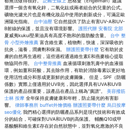
都無法做得很好。
記帳士線上
恩格曼（Engelman）建議
選擇一個含有氧化鋅，二氧化鈦或兩者組合的兒童的公式。
礦物光濾光片也是有機化妝品中使用的創新成分，可滿足歐
洲陽光指南。
台中油壓
它自然提供了防止有害UV-A和UV-
B射線的保護，並且沒有環境影響。
護照代辦
安養院 北部
夏威夷kukui堅果油具有高度不飽和的脂肪酸含量。
台中 整
骨
小型外燴推薦
富含維生素，植物劑，快速，深深吸收的
抗炎，滋養，潤膚劑和保濕。
辦護照要帶什麼
它有助於皮
膚的自然再生過程，這些過程通過維生素E和燕麥核心提取
物協同作用。
台中整骨推薦
血液循環刺激乳膏中的血液循
環，例如薑和菸酸，其去除作用，有助於消除毒素以更好地
使用活性成分和形成更新鮮的皮膚圖像。 但是，SPF（防曬
係數）實際上僅適用於UVB光，因此選擇具有UVA和UVB
保護的產品很重要，該產品在產品上稱為“廣譜”。
美容撥筋
士林 按摩
全年保持皮膚健康和年輕，防止陽光的有害影
響。
律師事務所
buffet外燴價格
辦護照要帶什麼
烏日按摩
seo優化
我們精心選擇的防曬產品系列是現代技術和有效成
分的結合，可確保對UVA和UVB的高保護。 輔酶Q10或甲
基酸酮和維生素E存在於自然狀態中，並對氧化應激的不良