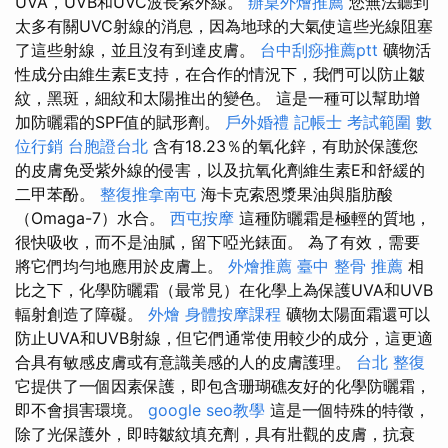
UVA，UVB和UVC波長紫外線。
辦桌外燴推薦
您無法聽到
太多有關UVC射線的消息，因為地球的大氣使這些光線阻塞
了這些射線，並且沒有到達皮膚。
台中刮痧推薦ptt
礦物活
性成分由維生素E支持，在合作的情況下，我們可以防止皺
紋，黑斑，細紋和太陽推出的變色。 這是一種可以幫助增
加防曬霜的SPF值的賦形劑。
戶外婚禮
記帳士 考試範圍
數
位行銷
台胞證台北
含有18.23％的氧化鋅，有助於保護您
的皮膚免受紫外線的侵害，以及抗氧化劑維生素E和舒緩的
二甲苯酚。
整復推拿南屯
海卡克索恩漿果油與脂肪酸
（Omaga-7）水合。
西屯按摩
這種防曬霜是極輕的質地，
很快吸收，而不是油膩，留下啞光錶面。 為了有效，需要
將它們均勻地應用於皮膚上。
外燴推薦
臺中 整骨 推薦
相
比之下，化學防曬霜（最常見）在化學上為保護UVA和UVB
輻射創造了障礙。
外燴
身體按摩課程
礦物太陽面霜還可以
防止UVA和UVB射線，但它們通常使用較少的成分，這更適
合具有敏感皮膚或有意識美感的人的皮膚護理。
台北 整復
它提供了一個因素保護，即包含珊瑚礁友好的化學防曬霜，
即不會損害環境。
google seo教學
這是一個特殊的特徵，
除了光保護外，即時皺紋填充劑，具有壯觀的皮膚，抗衰