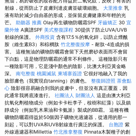
無油，易於吸收的妝容配方得益於二氧化鈦，反映了有害的
射線，從而防止了皮膚到達皮膚並破壞細胞。
大里推拿
乳
液有助於減少自由基的形成，並保留皮膚健康和年輕的光
芒。
助聽器 推薦
Olay再生礦物防曬霜SPF
牙齒矯正
30
宜
蘭外燴
A廣譜SPF
美式整復課程
30提供了防止UVA/UVB
射線的保護。
外商投資
含有17.5％的氧化鋅，以防止煙酰
胺（維生素B3）和棕櫚肽
竹北整復按摩
- 耐肽-4造成的損
害。 這種無油的礦物防曬霜會留下天然磨砂表面而不會留
下白點，這是物理防曬霜的通常不利條件。 這種陰影只有
一種陰影可用，它是淺中顏色的陰影，比澳大利亞黃金略
深。
南屯整復
桃園滅鼠
柬埔寨簽證
它很好地融入了我的
臉部膚色（我實現自tanning）的膚色。
整復師證照
茶會點
心
陰影很容易融合到我的皮膚中，但並沒有真正覆蓋，因
此通常我將底漆進行。
社團法人 財團法人
這是由澳大利亞
抗氧化劑植物成分（例如卡卡杜李子，桉樹和紅藻）以及鎮
靜成分（例如乳木果油和卡氨派）製成的BB霜。 這種有機
礦物防曬霜得益於50個因子礦物光過濾器，從適用的那一
刻起，可以對UVA和UVB射線進行廣泛的保護。
台胞證
紫
外線過濾器和Millettia
竹北推拿整復
Pinnata木製種子的創