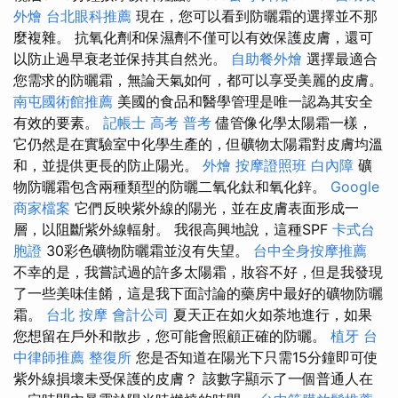
外燴
台北眼科推薦
現在，您可以看到防曬霜的選擇並不那
麼複雜。 抗氧化劑和保濕劑不僅可以有效保護皮膚，還可
以防止過早衰老並保持其自然光。
自助餐外燴
選擇最適合
您需求的防曬霜，無論天氣如何，都可以享受美麗的皮膚。
南屯國術館推薦
美國的食品和醫學管理是唯一認為其安全
有效的要素。
記帳士 高考 普考
儘管像化學太陽霜一樣，
它仍然是在實驗室中化學生產的，但礦物太陽霜對皮膚均溫
和，並提供更長的防止陽光。
外燴
按摩證照班
白內障
礦
物防曬霜包含兩種類型的防曬二氧化鈦和氧化鋅。
Google
商家檔案
它們反映紫外線的陽光，並在皮膚表面形成一
層，以阻斷紫外線輻射。 我很高興地說，這種SPF
卡式台
胞證
30彩色礦物防曬霜並沒有失望。
台中全身按摩推薦
不幸的是，我嘗試過的許多太陽霜，妝容不好，但是我發現
了一些美味佳餚，這是我下面討論的藥房中最好的礦物防曬
霜。
台北 按摩
會計公司
夏天正在如火如荼地進行，如果
您想留在戶外和散步，您可能會照顧正確的防曬。
植牙
台
中律師推薦
整復所
您是否知道在陽光下只需15分鐘即可使
紫外線損壞未受保護的皮膚？ 該數字顯示了一個普通人在