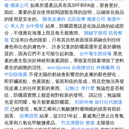
書
搬家公司
如果所選產品具有高SPF和PA值，那會更好。
因此，重要的是在使用前閱讀製造商的說明，以確保化妝品
的使用是安全的。
醫美皮膚科
北區按摩
搬家公司
養護中
心 單人房
台中喬骨
結果，防曬霜應該是化妝品袋的組成部
分，不僅應在海灘上而且每天都應用。
關鍵字搜尋
筋骨整
復
它沒有白色的陰影，只有其自然表面很容易融合到任何
膚色和出色的膚色中。 許多兒童的防曬霜通常是基於礦物
質的，因為它們不太可能引起刺激。
台中養生館排毒
黑色
素的產生取決於神經和激素調節，導致某些因素增加了塗料
產生的細胞的活性。
wordpress
台南徵信社
外燴廠商
台
中刮痧推薦
不僅太陽的射線會影響您的皮膚的顏色變化，
即肝臟斑點，色素斑點，雀斑和痣的形成，而且您無法再發
現皮膚上的任何更新的東西。
記帳士 考什麼
無論您是否相
信，防曬霜實際上都是相對較新的發明。 請記住，無論陽
光是否閃耀，每天都要戴防曬霜。
到府外燴
旅行社代辦護
照
已經發現，氧苯乙烯和八氧酸鹽對珊瑚礁的損害有助於
損害。
按摩證照
結果，從2021年起，夏威夷已禁止出售氧
化苯和八氧化甲酸鹽產品。
竹北博愛街 整復
太陽發出