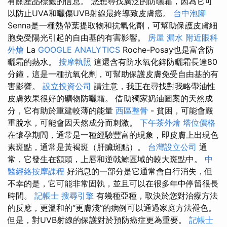
有關產品標籤的信息。 您想尋找廣泛的防曬霜，因為它可
以防止UVA和曬傷UVB射線最終導致皮膚癌。
台中泡腳
Senna是一種熱帶葉提取物和抗氧化劑，可幫助保護皮膚細
胞免受陽光引起的自由基的有害影響。
房屋 漏水
附近眼科
外燴
La
GOOGLE ANALYTICS
Roche-Posay也是富含防
曬霜的熱水。
按摩執照
這還含有防水氧化鋅防曬霜長達80
分鐘，這是一種抗氧化劑，可幫助保護皮膚免受自由基的有
害影響。
設立投資公司
請注意，我正在尋找對我略帶油性
皮膚效果很好的礦物防曬霜。 借助獨家奶油圖案的天然成
分，它有助於重建較薄的能量
西區整骨
- 貧困，可能會嚴
重脫水，可能會因天然成分而刺激。
下午茶外燴
塔位價格
在懷孕期間，通常是一種經驗豐富的現象，即皮膚上出現色
素斑點，通常是黃褐斑（肝臟斑點）。
台灣設立公司
通
常，它發生在額頭，上唇和逆戟鯨區域的較大斑點中。
中
醫經絡按摩課程
好消息的一部分是它通常會自行消失，但
不幸的是，它可能非常固執，並且可以在很多年中停留很長
時間。
記帳士
搜尋引擎
有幾種亞種，取決於您對治療方法
的反應，更溫和的“更膚淺”的病例可以通過家庭方法褪色。
但是，對UVB射線的保護對於預防癌症更為重要。
記帳士