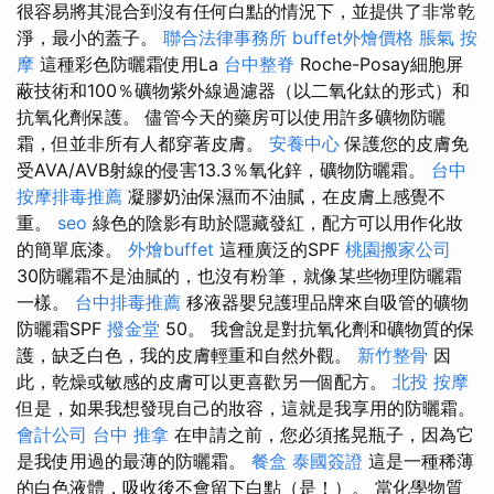
很容易將其混合到沒有任何白點的情況下，並提供了非常乾
淨，最小的蓋子。
聯合法律事務所
buffet外燴價格
脹氣 按
摩
這種彩色防曬霜使用La
台中整脊
Roche-Posay細胞屏
蔽技術和100％礦物紫外線過濾器（以二氧化鈦的形式）和
抗氧化劑保護。 儘管今天的藥房可以使用許多礦物防曬
霜，但並非所有人都穿著皮膚。
安養中心
保護您的皮膚免
受AVA/AVB射線的侵害13.3％氧化鋅，礦物防曬霜。
台中
按摩排毒推薦
凝膠奶油保濕而不油膩，在皮膚上感覺不
重。
seo
綠色的陰影有助於隱藏發紅，配方可以用作化妝
的簡單底漆。
外燴buffet
這種廣泛的SPF
桃園搬家公司
30防曬霜不是油膩的，也沒有粉筆，就像某些物理防曬霜
一樣。
台中排毒推薦
移液器嬰兒護理品牌來自吸管的礦物
防曬霜SPF
撥金堂
50。 我會說是對抗氧化劑和礦物質的保
護，缺乏白色，我的皮膚輕重和自然外觀。
新竹整骨
因
此，乾燥或敏感的皮膚可以更喜歡另一個配方。
北投 按摩
但是，如果我想發現自己的妝容，這就是我享用的防曬霜。
會計公司
台中 推拿
在申請之前，您必須搖晃瓶子，因為它
是我使用過的最薄的防曬霜。
餐盒
泰國簽證
這是一種稀薄
的白色液體，吸收後不會留下白點（是！）。 當化學物質