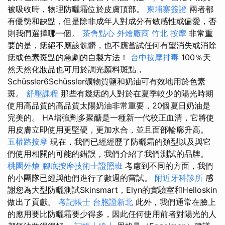
被吸收時，物理防曬霜位於皮膚頂部。
柬埔寨簽證
兩者都
有優勢和缺點，但是除非成年人對成分有敏感性或偏愛，否
則我們選擇哪一個。
茶會點心
外燴廠商
竹北 按摩
非常重
要的是，痣絕不應該骯髒，也不應嘗試任何有望消失或消除
痣或色素斑點的急劇的自製方法！
台中按摩排毒
100％天
然天然化妝品也可用於調光顏料斑點，
Schüssler6Schüssler礦物質鹽和奶油可有效地用於色素
斑。
舒壓課程
那些有幾痣的人對於在夏季較少的陽光時期
使用高品質的高品質太陽奶油非常重要，20個夏日奶油是
完美的。 HA增強劑多聚醣是一種新一代校正血清，它將使
用皮膚立即使用更堅硬，更加水合，並且面部輪廓升高。
五權路按摩
現在，我們已經經歷了防曬霜的類型以及與它
們使用相關的可能的錯誤，我們介紹了我們測試的品牌。
桃園外燴
腳底按摩技術士證照班
考慮到不同的方面，我們
的小團隊已經與他們進行了數週的嘗試。
附近牙科診所
感
謝您為大型防曬測試Skinsmart，Elyn的實驗室和Helloskin
做出了貢獻。
考記帳士
台胞證新北
此外，我們通常在臉上
的應用要比防曬霜要少得多，因此任何使用前者對陽光的人