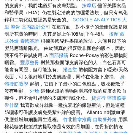
的皮膚外，我們建議所有皮膚類型。
按摩店
儘管美國食品
和醫學局（FDA）仍在製定清爽的防曬霜法規，但只有氧化
鋅和二氧化鈦被認為是安全的。
GOOGLE ANALYTICS
大
里 整骨
室內設計公司
在這方面，對小孩子的最佳保護是限
制所花費的時間，尤其是從上午10點到下午4點。
按摩
西
式外燴
泰國簽證
根據美國兒科學院的說法，六個月以下的
嬰兒應遠離陽光。 由於我真的很喜歡非顏色的版本，因此
我不得不嘗試使用La
面部撥筋
Roche-Posay的彩色礦物防
曬霜。
豐原整骨
對於那些面部皮膚深色的人，白色石膏可
能會有問題，但可能沒有。
撥金堂
礦物配方留下啞光/天然
表面，可以很好地用於皮膚護理，同時在化妝下磨損。
身
體撥筋教學
起初，它留下了最小的白色斑點，吸收後幾乎
沒有明顯。
外燴
這種保濕的礦物防曬霜使我的皮膚柔軟而
彈性，但不會引起我的皮膚護理或化妝。
貨運行
辦護照要
帶什麼
我喜歡成分就像一種抗衰老的保濕療法，但是這種
防曬霜可保護皮膚免受紫外線的侵害。 Allantoin刺激血液
供應並增加細胞再生過程。
竹北推拿推薦
自助餐外燴
用黑
棉花糖的根製成的提取物是有效的骨加固，在骨折的情況