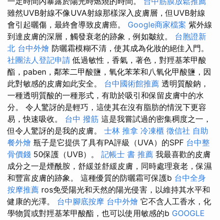
一定時間內暴露於陽光時燃燒的時間。
台中筋膜放鬆推薦
雖然UVB射線不像UVA射線那樣深入皮膚層，但UVB射線
會引起曬傷，最終會導致皮膚癌。
Google商家檔案
紫外線
到達皮膚的深層，觸發衰老的跡象，例如皺紋。
台胞證新
北
台中外燴
防曬霜模糊不清，使其成為化妝的絕佳入門。
社團法人登記申請
低過敏性，香氣，著色，對羥基苯甲酸
酯，paben，鄰苯二甲酸鹽，氧化苯苯和八氧化甲酸鹽，因
此對敏感的皮膚如此安全。
台中國術館推薦
透明質酸鈉，
一種透明質酸的一種形式，有助於吸引和保留皮膚中的水
分。 令人驚訝的是輕巧，這使其在沒有脂肪的情況下更容
易，快速吸收。
台中 撥筋
這是我嘗試過的密集稠度之一，
但令人驚訝的是我的皮膚。
士林 推拿
冷凍櫃
徵信社
自助
餐外燴
瓶子是它提供了具有PA評級（UVA）的SPF
台中整
骨價錢
50保護（UVB）。
記帳士 書 推薦
我最喜歡的皮膚
成分之一是煙酰胺，舒緩並舒緩皮膚，同時處理衰老，保濕
和豐富皮膚的跡象。 這種優質的防曬霜可保護b
台中全身
按摩推薦
ros免受陽光和天然的陽光侵害，以維持其水平和
健康的光澤。
台中腳底按摩
台中外燴
它不含人工香水，化
學物質或對羥基苯甲酸酯，也可以使用敏感的b
GOOGLE