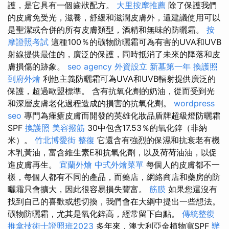
護，是它具有一個齒狀配方。
大里按摩推薦
除了保護我們
的皮膚免受光，滋養，舒緩和滋潤皮膚外，還建議使用可以
是聖潔或合併的所有皮膚類型，酒精和無味的防曬霜。
按
摩證照考試
這種100％的礦物防曬霜可為有害的UVA和UVB
射線提供最佳的，廣泛的保護，同時抵消了未來的降落和皮
膚損傷的跡象。
seo agency
外資設立
新墓第一年
換護照
到府外燴
利他主義防曬霜可為UVA和UVB輻射提供廣泛的
保護，超過歐盟標準。 含有抗氧化劑的奶油，從而受到光
和深層皮膚老化過程造成的損害的抗氧化劑。
wordpress
seo
專門為痤瘡皮膚而開發的英雄化妝品盾牌超級燈防曬霜
SPF
換護照
美容撥筋
30中包含17.53％的氧化鋅（非納
米）。
竹北博愛街 整復
它還含有強烈的保濕和抗衰老有機
木乳黃油，富含維生素E和抗氧化劑，以及荷荷油油，以促
進皮膚再生。
宜蘭外燴
中式外燴菜單
每個人的皮膚都不一
樣，每個人都有不同的產品，而藥店，網絡商店和藥房的防
曬霜只會擴大，因此很容易損失豐富。
筋膜
如果您還沒有
找到自己的喜歡或想切換，我們會在大綱中提出一些想法。
礦物防曬霜，尤其是氧化鋅高，經常留下白點。
傳統整復
推拿技術士證照班2023
多年來，澳大利亞金植物寬SPF
辦