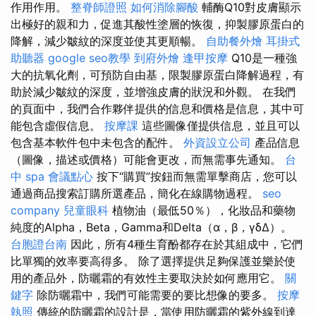
作用作用。
整脊師證照
如何消除腳酸
輔酶Q10對皮膚顯示
出極好的親和力，促進其酸性塗層的恢復，抑製膠原蛋白的
降解，減少皺紋的深度並使其更順暢。
自助餐外燴
耳掛式
助聽器
google seo教學
到府外燴
逢甲按摩
Q10是一種強
大的抗氧化劑，可預防自由基，限製膠原蛋白降解過程，有
助於減少皺紋的深度，並增強皮膚的狀況和外觀。 在我們
的頁面中，我們合作夥伴提供的信息和價格是信息，其中可
能包含虛假信息。
按摩課
這些圖像僅提供信息，並且可以
包含基本軟件包中未包含的配件。
外資設立公司
產品信息
（圖像，描述或價格）可能會更改，而無需事先通知。
台
中 spa
會議點心
按下“購買”按鈕而無需單擊商店，您可以
通過商品搜索訂購所選產品，簡化在線購物過程。
seo
company
兒童眼科
植物油（最低50％），化妝品和藥物
純度的Alpha，Beta，Gamma和Delta（α，β，γδΔ）。
台胞證台南
因此，所有4種生育酚都存在於其組成中，它們
比單獨的效率要高得多。 除了選擇提供足夠保護並樂於使
用的產品外，防曬霜的有效性主要取決於如何應用它。
關
鍵字
除防曬霜中，我們可能需要的要比想像的要多。
按摩
執照
傳統的防曬霜的設計是，當使用防曬霜的紫外線到達