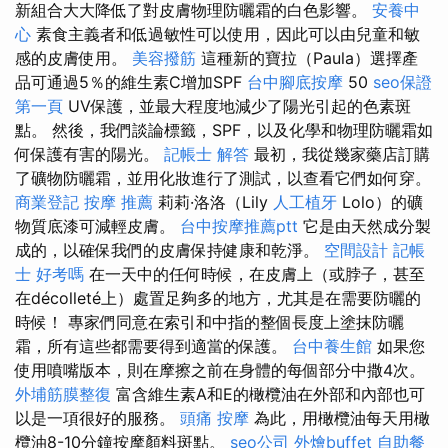
新組合大大降低了對皮膚物理防曬霜的白色影響。
安養中
心
素食主義者和低過敏性可以使用，因此可以由兒童和敏
感的皮膚使用。
美容撥筋
這種新的寶拉（Paula）選擇產
品可通過5％的維生素C增加SPF
台中腳底按摩
50
seo保證
第一頁
UV保護，並最大程度地減少了陽光引起的色素斑
點。 然後，我們談論標籤，SPF，以及化學和物理防曬霜如
何保護有害的陽光。
記帳士 解答
最初，我從幾家藥店訂購
了礦物防曬霜，並用化妝進行了測試，以查看它們如何穿。
商業登記
按摩 推薦
莉莉·洛洛（Lily
人工植牙
Lolo）的礦
物質底漆可減輕皮膚。
台中按摩推薦ptt
它是由天然成分製
成的，以確保我們的皮膚保持健康和乾淨。
空間設計
記帳
士 好考嗎
在一天中的任何時候，在皮膚上（或脖子，甚至
在décolleté上）處置足夠多的地方，尤其是在需要防曬的
時候！ 專家們同意在索引和中指的整個長度上塗抹防曬
霜，所有這些都需要得到適當的保護。
台中養生館
如果您
使用噴嘴版本，則在摩擦之前在身體的每個部分中撒4次。
外埔筋膜整復
富含維生素A和E的橄欖油在外部和內部也可
以是一項很好的服務。
頭痛 按摩
為此，用橄欖油每天用橄
欖油8-10分鐘按摩顏料斑點。
seo公司
外燴buffet
自助餐