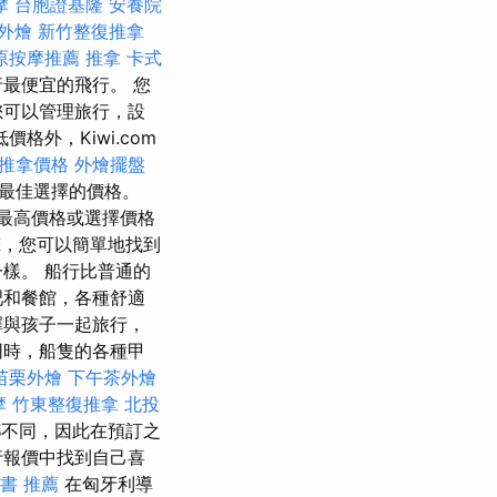
摩
台胞證基隆
安養院
外燴
新竹整復推拿
原按摩推薦
推拿
卡式
最便宜的飛行。 您
您可以管理旅行，設
格外，Kiwi.com
推拿價格
外燴擺盤
最佳選擇的價格。
最高價格或選擇價格
引擎，您可以簡單地找到
樣。 船行比普通的
吧和餐館，各種舒適
擇與孩子一起旅行，
同時，船隻的各種甲
苗栗外燴
下午茶外燴
摩
竹東整復推拿
北投
不同，因此在預訂之
行報價中找到自己喜
書 推薦
在匈牙利導