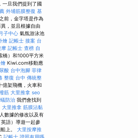
，一旦我們提到了國
薦
外埔筋膜整復
基
之前，金字塔是作為
而異，並且根據自由
月子中心
氣氛游泳池
外燴
記帳士 接案
台
按摩
記帳士 查榜
自
橋）和1000平方米
外燴
Kiwi.com移動應
尿酸
台中泡腳
菲律
路 整復 台中
傳統整
十億架飛機，火車和
撥筋
大里推拿
seo
白蟻防治
我們會找到
格
大里推拿
筋膜沾黏
人數據的修改以及有
（英語）導遊一起參
到船上。
大里按摩推
C
記帳士 證照有用嗎