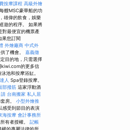
費按摩課程
高級外燴
出每艘MSC豪華船的功
，雄偉的飲食，娛樂
巡遊的程序。 如果將
是對最便宜的機票產
如果您訂閱
體
外燴廠商
中式外
提供了機會。
嘉義徵
定目的地，只需選擇
關kiwi.com的更多信
游泳池和按摩浴缸。
達人
Spa登錄按摩。
面部撥筋
這家浮動酒
申請
台南搬家
私人居
的套房。
小型外燴推
以感受到節目的表演
東海按摩
會計事務所
的所有者授權。
記帳
侵權的專屬法律的所