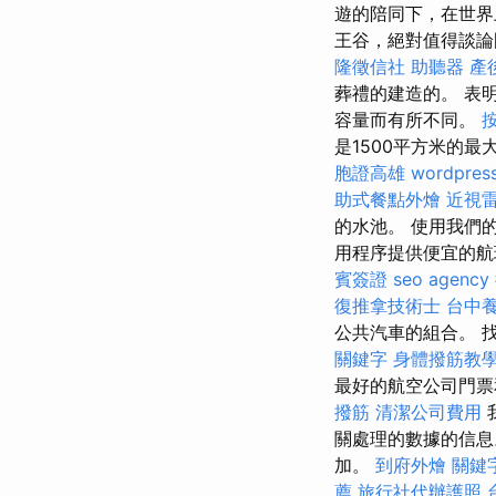
遊的陪同下，在世界
王谷，絕對值得談論
隆徵信社
助聽器
產
葬禮的建造的。 表
容量而有所不同。
是1500平方米的最
胞證高雄
wordpres
助式餐點外燴
近視
的水池。 使用我們
用程序提供便宜的航
賓簽證
seo agency
復推拿技術士
台中
公共汽車的組合。 
關鍵字
身體撥筋教
最好的航空公司門票
撥筋
清潔公司費用
關處理的數據的信息
加。
到府外燴
關鍵
薦
旅行社代辦護照