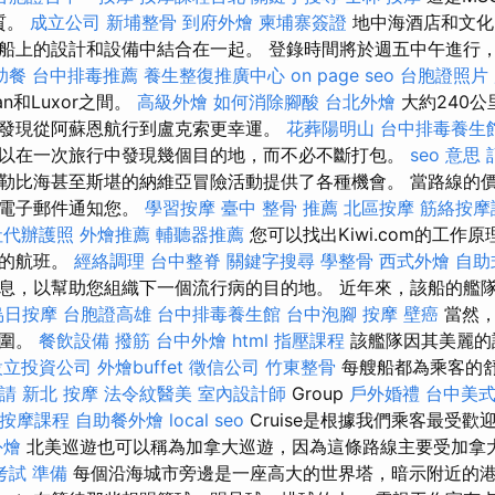
本質。
成立公司
新埔整骨
到府外燴
柬埔寨簽證
地中海酒店和文化
船上的設計和設備中結合在一起。 登錄時間將於週五中午進行
助餐
台中排毒推薦
養生整復推廣中心
on page seo
台胞證照片
n和Luxor之間。
高級外燴
如何消除腳酸
台北外燴
大約240
發現從阿蘇恩航行到盧克索更幸運。
花葬陽明山
台中排毒養生
以在一次旅行中發現幾個目的地，而不必不斷打包。
seo 意思
勒比海甚至斯堪的納維亞冒險活動提供了各種機會。 當路線的
過電子郵件通知您。
學習按摩
臺中 整骨 推薦
北區按摩
筋絡按摩
社代辦護照
外燴推薦
輔聽器推薦
您可以找出Kiwi.com的工作
宜的航班。
經絡調理
台中整脊
關鍵字搜尋
學整骨
西式外燴
自助
息，以幫助您組織下一個流行病的目的地。 近年來，該船的艦
烏日按摩
台胞證高雄
台中排毒養生館
台中泡腳
按摩
壁癌
當然，
氛圍。
餐飲設備
撥筋
台中外燴
html
指壓課程
該艦隊因其美麗的
設立投資公司
外燴buffet
徵信公司
竹東整骨
每艘船都為乘客的
請
新北 按摩
法令紋醫美
室內設計師
Group
戶外婚禮
台中美
按摩課程
自助餐外燴
local seo
Cruise是根據我們乘客最受
外燴
北美巡遊也可以稱為加拿大巡遊，因為這條路線主要受加拿
考試 準備
每個沿海城市旁邊是一座高大的世界塔，暗示附近的港