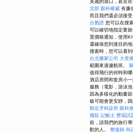
美麗的港口，甚至在
北部
眼科權威
有廉
而且我們還必須接受
台胞證
您可以在搜索
可以確切地指定要旅
置價格通知，使用Ki
還確保您到達目的
搜索時，您可以看到
台北搬家公司
大里
範圍來過濾航班。
值得飛行的何時和哪
酒店房間和套房小一
服務（電影，游泳池
因為多樣化的動畫節
板可能會更安靜，因
附近牙科診所
眼科
撥筋
記帳士 歷屆試
前，請我們的旅行專
歡的人。
整復師
烏