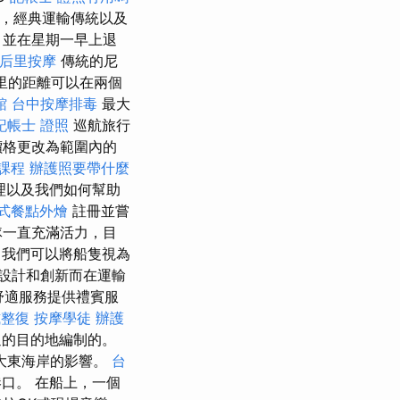
，經典運輸傳統以及
，並在星期一早上退
后里按摩
傳統的尼
公里的距離可以在兩個
館
台中按摩排毒
最大
記帳士 證照
巡航旅行
價格更改為範圍內的
課程
辦護照要帶什麼
原理以及我們如何幫助
式餐點外燴
註冊並嘗
隊一直充滿活力，目
我們可以將船隻視為
設計和創新而在運輸
舒適服務提供禮賓服
式整復
按摩學徒
辦護
歡迎的目的地編制的。
大東海岸的影響。
台
口。 在船上，一個