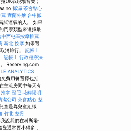
卡拉OK或現場音樂；
sino
抓漏
茶會點心
推薦
宜蘭外燴
台中搬
些想嘗試運氣的人。 如果
同的門票類型來選擇最
台中西屯區按摩推薦
薦
新北 按摩
如果選
全取消旅行。
記帳士
！
記帳士 行政程序法
erving.com
LE ANALYTICS
的免費用餐選擇包括
在主流房間中每天有
。
推拿 證照
花葬陽明
清潔公司
茶會點心
整
，兒童是為兒童組織
燴
竹北 整骨
我說我們在科斯塔·
船隻通常要小得多，