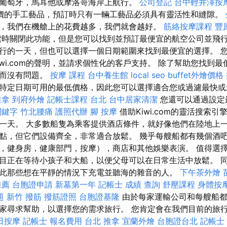
葡萄牙，馬耳他或摩洛哥海岸上航行。
公司登記
台中輕井澤按
價的手工藝品，預訂時只有一輛工藝品必須具有靈活性和縫隙。
，我們在機艙上的花費越多，我們就會越好。
筋絡按摩課程
豐
時關閉此功能，但是您可以找到並預訂最便宜的航空公司並飛行
行的一天，但也可以選擇一個日期範圍來找到最便宜的選擇。 
wi.com的聲明，並請求個性化的客戶支持。 除了幫助您找到最低價
地而沒有問題。
按摩 課程
台中養生館
local seo
buffet外燴價格
特定日期可用的最低價格，因此您可以選擇適合您或過濾最快或
推拿
到府外燴
記帳士課程 台北
台中居家清潔
您還可以通過設定
關鍵字
竹北腰痛
護照代辦
腳 按摩
借助Kiwi.com的靈活搜索
一天。 大多數船隻為乘客提供酒店條件，就好像他們在陸地上一
點，但它們設備齊全，非常適合放鬆。 幾乎每艘船都有幾個酒
，健身房，健康部門，按摩），商店和其他娛樂表演。 值得選
目正在等待小孩子和大船，以便父母可以在日常生活中放鬆。 
此那些想在平靜的情況下充電並聽海的雜音的人。
下午茶外燴
推薦
台胞證申請
新墓第一年
記帳士 成績 查詢
舒壓課程
身體按
題
新竹 撥筋
撥筋證照
台胞證基隆
由於每家運輸公司和每艘船都
家尋求幫助，以選擇您的需求旅行。 您肯定會在我們目前的旅
日按摩
記帳士 報名費用
台北 推拿
宜蘭外燴
台胞證台北
記帳士 