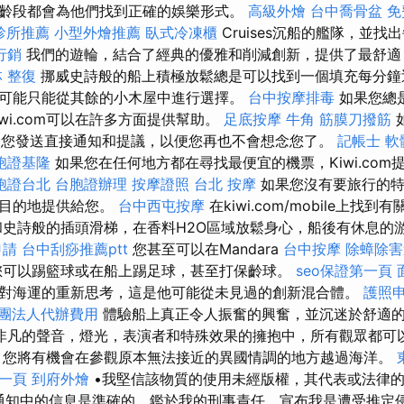
齡段都會為他們找到正確的娛樂形式。
高級外燴
台中喬骨盆
免
診所推薦
小型外燴推薦
臥式冷凍櫃
Cruises沉船的艦隊，並找
行銷
我們的遊輪，結合了經典的優雅和削減創新，提供了最舒適
 整復
挪威史詩般的船上積極放鬆總是可以找到一個填充每分鐘
可能只能從其餘的小木屋中進行選擇。
台中按摩排毒
如果您總
wi.com可以在許多方面提供幫助。
足底按摩
牛角 筋膜刀撥筋
們將向您發送直接通知和提議，以便您再也不會想念您了。
記帳士 軟
胞證基隆
如果您在任何地方都在尋找最便宜的機票，Kiwi.com
胞證台北
台胞證辦理
按摩證照
台北 按摩
如果您沒有要旅行的特
為目的地提供給您。
台中西屯按摩
在kiwi.com/mobile上找到有
和史詩般的插頭滑梯，在香料H2O區域放鬆身心，船後有休息的
申請
台中刮痧推薦ptt
您甚至可以在Mandara
台中按摩
除蟑除害
可以踢籃球或在船上踢足球，甚至打保齡球。
seo保證第一頁
對海運的重新思考，這是他可能從未見過的創新混合體。
護照
團法人代辦費用
體驗船上真正令人振奮的興奮，並沉迷於舒適
非凡的聲音，燈光，表演者和特殊效果的擁抱中，所有觀眾都可
，您將有機會在參觀原本無法接近的異國情調的地方越過海洋。
第一頁
到府外燴
•我堅信該物質的使用未經版權，其代表或法律
通知中的信息是準確的，鑑於我的刑事責任，宣布我是遭受推定