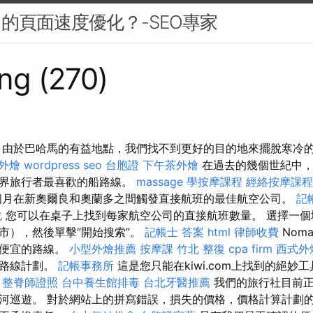
中的頁面速度優化？-SEO專家
ng (270)
 由於巴哈馬的有益地點，我們找不到更好的目的地來擺脫寒冷
外燴
wordpress seo
台胞證
下午茶外燴
在過去的幾個世紀中，
世界旅行者最喜歡的船路線。
massage
學按摩課程
經絡按摩課程
月在新奧爾良和奧蘭多之間觸發直接航班的最佳航空公司。
記
化
您可以在桌子上找到每家航空公司的直接航班數量。 選擇一個
市），然後單擊“開始搜索”。
記帳士 答案
html
律師收費
Nom
最便宜的路線。
小型外燴推薦
按摩課
竹北 整復
cpa firm
西式外
訂路線計劃。
記帳事務所
這是您只能在kiwi.com上找到的絕妙
整脊師證照
台中養生館排毒
台北牙醫推薦
我們的旅行社目前正
河巡遊。 對於網站上的拼寫錯誤，損失的價格，價格計算計劃