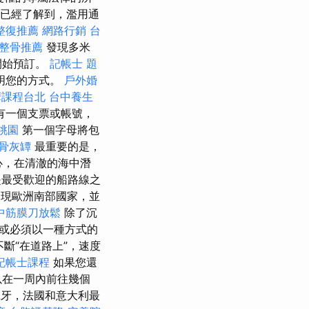
我已經了解到，濫用通
整復推薦
網路行銷
台
整骨推薦
發現多米
開始預訂。
記帳士 題
明您的方式。
戶外婚
摩課程台北
台中養生
有一個支票或帳號，
桃園
第一個字母將包
骨灰罈
最重要的是，
身心，在清澈的海中潛
最受歡迎的船路線之
現歐洲南部國家，並
中筋膜刀放鬆
除了沉
或必須以一種方式的
斷“在道路上”，速度
記帳士課程
如果您還
以在一周內前往幾個
牙，法國和意大利最