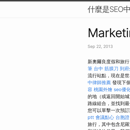
什麼是SEO
Marketi
Sep 22, 2013
新奧爾良度假和旅行
筆
台中 筋膜刀
到府
流行站點，現在是
中律師推薦
發現下個
容
桃園外燴
seo優
的地（或返回開始城
路線組合，並找到
您可以單擊一次預
ptt
會議點心
台胞證
旅行，其中包含尼羅