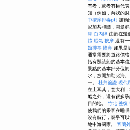
有者，或者有權代
知（例如，向我的財
中按摩排毒ptt
加勒
尼加共和國，開曼群
庫
白內障
由於在幾
禮
脹氣 按摩
還有一
館排毒
隆鼻
如果是
通常需要將道路價格
括有關該船的基本信
景點的基本部分位於A
水，放開加勒比海
一。
杜拜簽證
現代
在土耳其，意大利，
船之外，還有很多爭
目的地。
竹北 整復
使我們的乘客在睡眠
沒有航行，幾乎可以
地中海國家。
宜蘭