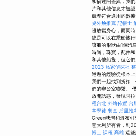
和描述的差異，我
片和其他信息才被
處理符合適用的數
桌外燴推薦
記帳士 
邊放鬆身心，而同時
總是可以在乘船旅行
該船的形狀由1個汽
時尚，珠寶，配件
和其他船隻，但它
2023
私家偵探社
整
巡遊的經驗從根本上受
我們一起找到折扣，
們的辦公室聯繫。 
放開誘惑，發現阿拉
程台北
外燴佈置
台
拿學徒
餐盒
后里推
Green峽灣和瀑布
意大利所有者，到2
帳士 課程 高雄
這些