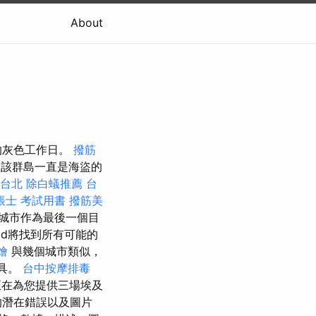
About
的灰色工作日。
撥筋
該群島一直是海盜的
台北
除白蟻推薦
台
帳士 考試用書
撥筋美
城市作為最後一個目
ad將找到所有可能的
燴
與幾個城市類似，
工具。
台中按摩排毒
在為您提供三場埃及
的潛在錯誤以及圖片