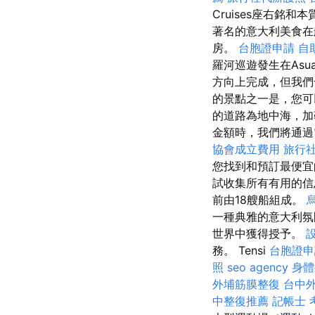
Cruises座右銘和
著名的意大利美食在
房。
台胞證申請
自
羅河巡遊發生在Asua
方向上完成，但我們
的景點之一是，您可
的道路為地中海，加
金額時，我們將通
協會成立費用
旅行
您找到和預訂最便
試收集所有有用的信
前由18艘船組成。
一種典雅的意大利
世界中獲得授予。
務。 Tensi
台胞證申
照
seo agency
身體
外埔筋膜整復
台中
中整復推薦
記帳士 