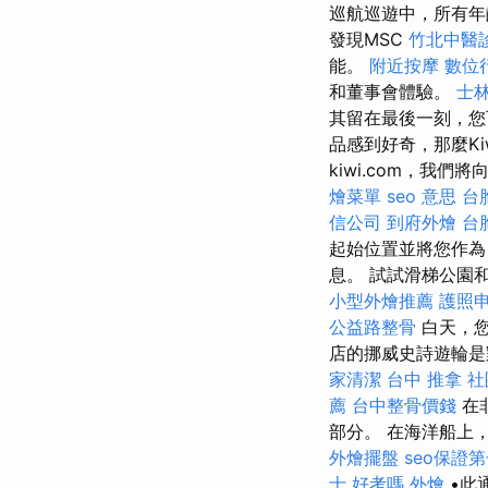
巡航巡遊中，所有年
發現MSC
竹北中醫
能。
附近按摩
數位
和董事會體驗。
士林
其留在最後一刻，您
品感到好奇，那麼Ki
kiwi.com，我
燴菜單
seo 意思
台
信公司
到府外燴
台
起始位置並將您作
息。 試試滑梯公園
小型外燴推薦
護照
公益路整骨
白天，您
店的挪威史詩遊輪是
家清潔
台中 推拿
社
薦
台中整骨價錢
在
部分。 在海洋船上
外燴擺盤
seo保證
士 好考嗎
外燴
•此