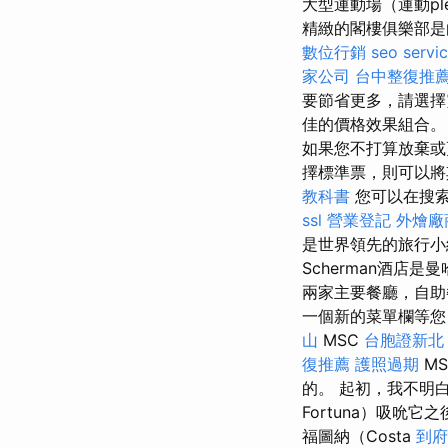
大型運動場（運動p
精緻的閣樓俱樂部是白天
數位行銷
seo servi
家公司
台中整復推
要節省更多，請選
佳的價格效果組合
如果您不打算放棄或
擇標準票，則可以將
教科書
您可以在搜索
ssl
營業登記
外燴廠
是世界領先的旅行小組
Scherman酒店是曼
兩家主要餐廳，自助
一個新的菜單欄等您
山
MSC
台胞證新北
復推薦
護照過期
M
的。 起初，我不明白
Fortuna）吸吮它
福圖納（Costa
到府