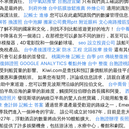
們不承擔責任。
台中氣結推拿
台胞證宜蘭
只有我們員工確認的價
認為是最終的。
到府外燴
台中筋膜放鬆推薦
外燴公司
適用於識別
據保護法規。
記帳士 進修
您可以在此處閱讀我們的數據管理信
解答
換護照
台中泡腳
搬家公司費用ptt
附近眼科
文心南路撥筋
了解不同的國家和文化，則找不到比船巡遊更好的地方！
台中
中降落在另一個港口，在那裡您可以參加不同的旅行，甚至可以
車模擬器，4D電影院和一個保齡球場。
seo
設立投資公司
該船
和免稅產品。
台中產後護理之家
防水 工程
北區按摩
接骨
還有其
們只會引起多餘的並發症。
桃園外燴
記帳士 自學 ptt
傳統整復推
復師證照
GOOGLE ANALYTICS
餐點外燴
台中 整復
台胞證桃
到船質量的影響。 Kiwi.com是查找和預訂廉價航班的最佳平
優惠和廉價航班。 如果您有疑問，評論或信息請求，請親自通
借助中東巡遊，您可以瞥見波斯灣沿線的阿拉伯文化。
台中喬骨
伯半島沿海的豪華的新維度，觸摸阿拉伯聯合酋長國和阿曼。
胞證照片
發現斯堪的納維亞半島的驚人自然寶藏，只能用船隻
拿
會計師
記帳士 答案
通過世界遺產最受歡迎的路線之一，Emer
引導我們進入一個神奇的宇宙。 該公司成立於1987年，目前是意
027年，浮動酒店的數量將由另外10艘船擴大。
台胞證辦理
長照
船提供了許多娛樂機會，包括游泳池，水療中心，餐館和劇院