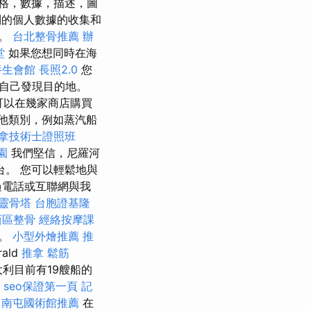
格，數據，描述，圖
的個人數據的收集和
息。
台北整骨推薦
辦
堂
如果您想同時在海
養生會館
長照2.0
您
自己發現目的地。
可以在幾家商店購買
他類別，例如蒸汽船
拿技術士證照班
園
我們堅信，尼羅河
台。 您可以輕鬆地與
過電話或互聯網與我
靈骨塔
台胞證基隆
西區整骨
經絡按摩課
看。
小型外燴推薦
推
ald
推拿
鬆筋
大利目前有19艘船的
seo保證第一頁
記
。
南屯國術館推薦
在