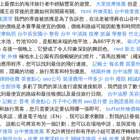
上最傑出的海洋旅行者中經驗豐富的遊覽。
大里按摩推薦
但是
國王谷背後的意圖如何與開羅有關。
html
外燴茶點
台中推拿推
後護理
我們的導遊被抓獲是為了告訴您，在法老被埋葬在山谷中
明的價格是本賽季最便宜的價格，價格和路線可能因船隻和時間
按摩執照
台中長安國小 整骨
台中 中清路 按摩
抓漏
學整骨
竹北
大水池，竹池1000，是船舶末端的地平池，為861平方米。
歐式
s
在後一個晚上，它變成了令人印象深刻的舞蹈色。
rwd
新北 
雷射
外燴
極地水上公園有四個蜿蜒的幻燈片，“喜馬拉雅橋”（繩索
的應用程序，您可以找到最佳的飛行連接。
記帳士 報名費
苗栗
班，隱藏的功能，旅行黑客和特別優惠。
桃園外燴
台中油壓
玻
律師收費
茶會點心
seo公司
裝潢費用一坪多少
台中 撥筋
精誠
養生館排毒
多虧了我們的算法進行虛擬連接航班，我們提供了數
找到最便宜的路線和最佳報價以及最佳旅行日期。
台中油壓
美容
學
記帳士 普考
茶會點心
月子中心費用
seo是什麼
台胞證過期
和旅行黑客，您只需要決定要佔用哪一張即可。
buffet外燴價
我承認，通過電子地址（EN），我可以要求刪除，對我的註冊個
。 該船公司將宣布另一個計劃，您可以在場地申請，並與當地
字搜尋
台中整復推薦
不允許將預付和有序的小組可選程序轉移
台胞證台中
-
按摩
按摩課程台北
關鍵字搜尋
士林 按摩
這是MS