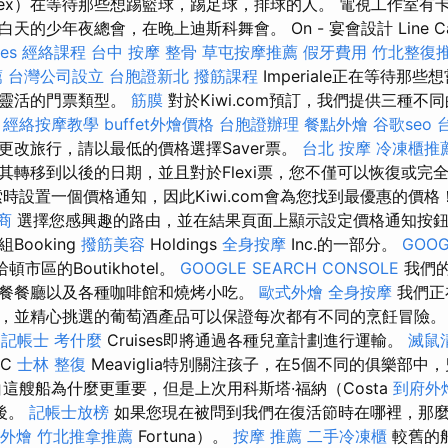
lex）在等待那些想踢籃球，踢足球，排球的人。 電視工作室有
的少年夜總會，在晚上迪斯科舞會。 On - 宴會設計 Line Ca
ces
經絡課程
台中 按摩 整骨
草屯按摩推薦
假牙費用
竹北整復
薦
台灣公司設立
台胞證新北
撥筋課程
Imperiale正在等待那
擇靈活的門票類型。
筋膜
對於Kiwi.com預訂，我們提供三種不
。
經絡按摩教學
buffet外燴價格
台胞證辦理
餐點外燴
谷歌seo
更改旅行，請以最低的價格選擇Saver票。
台北 按摩
冷凍櫃推
其轉移到以後的日期，並且對於Flexi票，您不僅可以恢復或完
時設置一個價格通知，因此Kiwi.com會為您找到最優惠的價格
商
選擇您感興趣的路由，並在結果頁面上顯示設定價格通知按鈕。 Res
Booking
撥筋美容
Holdings
全身按摩
Inc.的一部分。
GOOG
哈頓市區的Boutikhotel。
GOOGLE SEARCH CONSOLE
我們
餐餐廳以及各種咖啡館和燒烤小吃。
歐式外燴
全身按摩
我們正
，並精心挑選的葡萄酒產品可以保證每次都有不同的烹飪冒險
記帳士 考什麼
Cruises即將通過各種兒童計劃進行運輸。
滅鼠
SC
士林 整復
Meaviglia特別關注孩子，在5個不同的俱樂部中
這艘船為什麼更重要，但是上次用科斯塔·福納（Costa
到府外
之後。
記帳士放榜
如果您現在被問到我們在復活節時在哪裡，那麼
外燴
竹北推拿推薦
Fortuna）。
按摩 推薦
二手冷凍櫃
較舊的