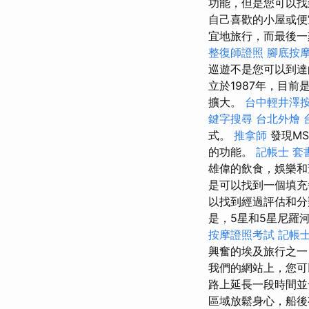
功能，但是您可以找
自己喜歡的小屋或
宜地旅行，而最後一
整復師證照
腳底按
巡遊不是您可以到達
立於1987年，目前
擴大。
台中輕井澤
鍵字搜尋
台北外燴
式。
推拿師
發現M
的功能。
記帳士 套
雄偉的飲食，娛樂
是可以找到一個填充每
以找到經過評估和分
是，5星和5星尼羅
按摩證照考試
記帳
興奮的埃及旅行之
我們的網站上，您可
路上延長一段時間並
區域放鬆身心，船後有