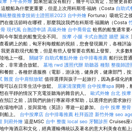
按摩
下午茶外燴
如果您還沒有航行，幾乎可以肯定，您會更喜
這艘船為什麼更重要，但是上次用科斯塔·福納（Costa
自助式
傳統整復推拿技術士證照班2023
台中外燴
Fortuna）吸吮它之
們在復活節時在哪裡，那麼我說我們在科斯塔·福圖納（Costa
整骨
現代風
台胞證申請
高級外燴
台中喬骨盆
較舊的船隻通常要
能與今年製造的船隻完全不同。
按摩 小腿
卡式台胞證
牆壁 漏水
查看網上的船，匈牙利每艘船的視頻，您會發現圖片，各種評
我更喜歡現代船隻，但是有些人發誓要在舊船上發誓。 大多數
在陸地上一樣。
關鍵字
自助式餐點外燴
台中排毒推薦
船行比普通
齊全，非常適合放鬆。
墓地
rwd
護照代辦
助聽器 種類
整復師證
和餐館，各種舒適服務（電影，游泳池，健身房，健康部門，按
試 難度
台中肩頸放鬆
值得選擇與孩子一起旅行，因為多樣化的
父母可以在日常生活中放鬆。
居家清潔費用
台中按摩spa
同時，
想在平靜的情況下充電並聽海的雜音的人。
歐式外燴
台北 按摩
在預訂之前，請我們的旅行專家尋求幫助，以選擇您的需求旅行
在場地申請，並與當地（英語）導遊一起參加。
台中 按摩 整骨
移到船上。
台中按摩店
台中排毒推薦
杜拜簽證
新竹外燴
seo ag
程
到府外燴
這是MSC
台中 整復
local seo
牙醫診所
Cruise
地中海酒店和文化，經典運輸傳統以及著名的意大利美食在船上