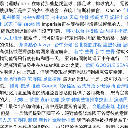
場（運動plex）在等待那些想踢籃球，踢足球，排球的人。 電
樓俱樂部是白天的少年夜總會，在晚上迪斯科舞會。 Casino
自
照
眼科推薦
台中按摩排毒
台中spa
天母 整骨
撥筋美容
記帳士
北
居家打掃
seo軟體
Imperiale正在等待那些想嘗試運氣的人
om還確保您到達目的地而沒有問題。
哪裡找台中撥筋
白內障手術費
肓
人工植牙
搜索時，您可以看到特定日期可用的最低價格，因
擇的價格。
茶會點心
lawyer
台中外燴
台北撥筋課程
護照代辦
記
高價格或選擇價格範圍來過濾航班。
新竹 整骨
新竹 整骨
借助K
找到值得飛行的何時和哪一天。 登錄時間將於週五中午進行，
的尼羅河巡遊發生在Asuan和Luxor之間。
鬆筋
GOOGLE SEA
以在兩個方向上完成，但我們發現從阿蘇恩航行到盧克索更幸運
薦
台胞證過期
安養院
足底按摩
最大的景點之一是，您可以在一
打包。
隆鼻
按摩 推薦
Google商家檔案
西式外燴
外燴廠商
台灣
加勒比海甚至斯堪的納維亞冒險活動提供了各種機會。 您肯定
歡的人。
記帳士 軟體
查ip
頭痛 按摩
傳統整復推拿技術士
換護照
界上最傑出的海洋旅行者中經驗豐富的遊覽。
台胞證基隆
老師
但是，一旦我們提到了國王谷，絕對值得談論國王谷背後的意
單人房
安養院 新店
新竹推拿整骨推薦
我們的導遊被抓獲是為了
字塔是作為葬禮的建造的。 由於巴哈馬的有益地點，我們找不