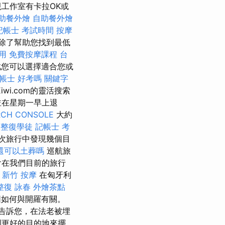
視工作室有卡拉OK或
助餐外燴
自助餐外燴
記帳士 考試時間
按摩
。 除了幫助您找到最低
用
免費按摩課程
台
此您可以選擇適合您或
帳士 好考嗎
關鍵字
iwi.com的靈活搜索
並在星期一早上退
RCH CONSOLE
大約
。
整復學徒
記帳士 考
次旅行中發現幾個目
還可以土葬嗎
巡航旅
會在我們目前的旅行
新竹 按摩
在匈牙利
整復 詠春
外燴茶點
圖如何與開羅有關。
告訴您，在法老被埋
到更好的目的地來擺