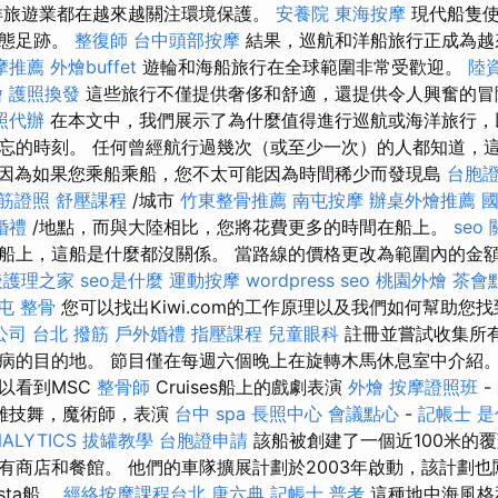
洋旅遊業都在越來越關注環境保護。
安養院
東海按摩
現代船隻使
生態足跡。
整復師
台中頭部按摩
結果，巡航和洋船旅行正成為越
摩推薦
外燴buffet
遊輪和海船旅行在全球範圍非常受歡迎。
陸
燴
護照換發
這些旅行不僅提供奢侈和舒適，還提供令人興奮的冒
照代辦
在本文中，我們展示了為什麼值得進行巡航或海洋旅行，
忘的時刻。 任何曾經航行過幾次（或至少一次）的人都知道，
因為如果您乘船乘船，您不太可能因為時間稀少而發現島
台胞
筋證照
舒壓課程
/城市
竹東整骨推薦
南屯按摩
辦桌外燴推薦
婚禮
/地點，而與大陸相比，您將花費更多的時間在船上。
seo
船上，這船是什麼都沒關係。 當路線的價格更改為範圍內的金
後護理之家
seo是什麼
運動按摩
wordpress seo
桃園外燴
茶會
屯 整骨
您可以找出Kiwi.com的工作原理以及我們如何幫助您
公司
台北 撥筋
戶外婚禮
指壓課程
兒童眼科
註冊並嘗試收集所
病的目的地。 節目僅在每週六個晚上在旋轉木馬休息室中介紹
以看到MSC
整骨師
Cruises船上的戲劇表演
外燴
按摩證照班
-
雜技舞，魔術師，表演
台中 spa
長照中心
會議點心
-
記帳士 
ALYTICS
拔罐教學
台胞證申請
該船被創建了一個近100米的
有商店和餐館。 他們的車隊擴展計劃於2003年啟動，該計劃
sta船。
經絡按摩課程台北
唐六典
記帳士 普考
這種地中海風格