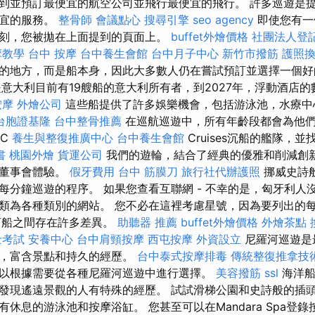
到並預訂最便宜的航空公司並飛行最便宜的飛行。 許多巡遊是
便宜的服務。
整骨師
會議點心
搜尋引擎
seo agency
即使您有一
刻，您被拋在上面提到的頁面上。
buffet外燴價格
社團法人登
摩教學
台中 按摩
台中養生會館
台中月子中心
新竹市撥筋
護照
的地方，而是船本身，因此大多數人仍在嘗試預訂並選擇一個好
是意大利目前有19艘船的意大利所有者，到2027年，浮動酒店的
按摩
外燴公司
這些船提供了許多娛樂機會，包括游泳池，水療中
台胞證基隆
台中整骨推薦
在巡航巡遊中，所有年齡段都會為他
SC
養生與整復推廣中心
台中養生會館
Cruises沉船的艦隊，
書
桃園外燴
貨運公司
我們的遊輪，結合了經典的優雅和削減創
和董事會體驗。
假牙費用
台中 筋膜刀
旅行社代辦護照
挪威史詩
分鐘巡遊的程序。 如果您查看互聯網 - 不幸的是，匈牙利人沒
類為各種類別的網站。 您不必在這裡考慮星號，因為要列出的每
河船之間存在許多差異。
助聽器 推薦
buffet外燴價格
外燴茶點
士考試
安養中心
台中肩頸按摩
西屯按摩
外資設立
尼羅河巡遊是
一，富含景點和持久的經歷。
台中泰式按摩排毒
傳統整復推拿技術
以根據需要從各種尼羅河巡遊中進行選擇。
美容撥筋
ssl
海洋船
發現遙遠景觀的人有特殊的經歷。 試試滑梯公園和史詩般的插頭
休息的游泳池和按摩浴缸。 您甚至可以在Mandara Spa登錄