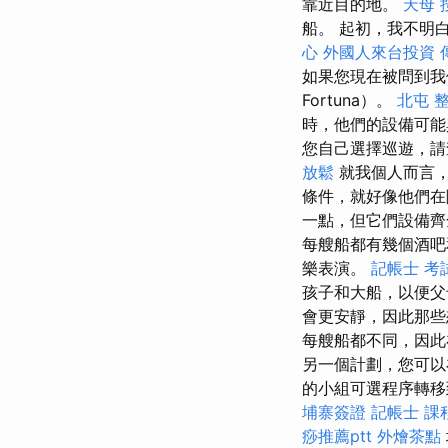
靠近目的地。
天母 
船。 起初，我不明白
心
外國人來台投資
如果您現在被問到我
Fortuna）。
北屯 
時，他們的設備可
您自己選擇巡遊，請
放鬆
就我個人而言，
條件，就好像他們
一點，但它們設備
每艘船都有幾個酒吧
樂表演。
記帳士 考
孩子和大船，以便
會更安靜，因此那些
每艘船都不同，因此
另一個計劃，您可以
的小組可選程序轉
埔寨簽證
記帳士 課
痧推薦ptt
外燴茶點