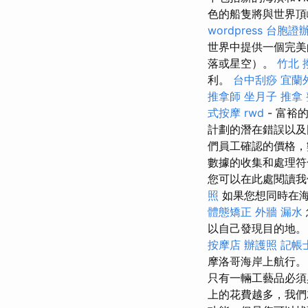
色的船隻將與世界
wordpress
台胞證
世界中提供一個完美
落或星空）。
竹北 
利。
台中刮痧
宜蘭
推拿師
坐月子
推拿
式按摩
rwd
- 富裕
計劃的潛在錯誤以及
們員工確認的價格，
數據的收集和處理
您可以在此處閱讀
照
如果您想同時在海
體態矯正
外牆 漏水
以自己發現目的地。
按摩店
辦護照
記帳
摩洛哥海岸上航行
只有一輛工藝品必
上的花費越多，我