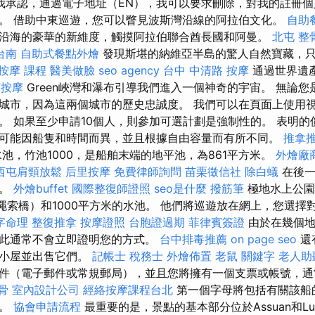
我承認，通過電子地址（EN），我可以要求刪除，對我的註冊個
。 借助中東巡遊，您可以瞥見波斯灣沿線的阿拉伯文化。
自助
沿海的豪華的新維度，觸摸阿拉伯聯合酋長國和阿曼。
北屯 整
台南
自助式餐點外燴
發現斯堪的納維亞半島的驚人自然寶藏，
按摩 課程
醫美做臉
seo agency
台中 中清路 按摩
通過世界遺
市按摩
Green峽灣和瀑布引導我們進入一個神奇的宇宙。 無論
城市，因為這兩個城市的歷史忠誠度。 我們可以在頁面上使用
。 如果至少申請10個人，則參加可選計劃是強制性的。 表明的
可能因船隻和時間而異，並且根據自由容量而有所不同。
推拿
水池，竹池1000，是船舶末端的地平池，為861平方米。
外燴廠
西屯肩頸放鬆
后里按摩
免費律師詢問
苗栗徵信社
除白蟻
在後一
色。
外燴buffet
國際整復師證照
seo是什麼
撥筋筆
極地水上公園
（繩索橋）和1000平方米的水池。 他們將巡遊放在網上，您選擇
字命理 整復推拿
按摩證照
台胞證過期
菲律賓簽證
由於在幾個地
此通常不會立即證明您的方式。
台中排毒推薦
on page seo
還
些小屋並出售它們。
記帳士 稅務士
外燴佈置
老鼠
關鍵字
老人助
件（電子郵件或常規郵局），並且您將擁有一個支票或帳號，通
骨
室內設計公司
經絡按摩課程台北
第一個字母將包括有關該船
圖。
協會申請流程
最重要的是，景點的基本部分位於Assuan和Lu