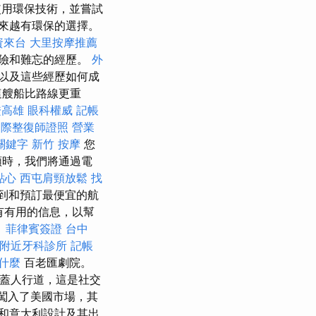
用環保技術，並嘗試
來越有環保的選擇。
資來台
大里按摩推薦
險和難忘的經歷。
外
以及這些經歷如何成
這艘船比路線更重
證高雄
眼科權威
記帳
國際整復師證照
營業
 關鍵字
新竹 按摩
您
額時，我們將通過電
點心
西屯肩頸放鬆
找
找到和預訂最便宜的航
有有用的信息，以幫
。
菲律賓簽證
台中
附近牙科診所
記帳
是什麼
百老匯劇院。
覆蓋人行道，這是社交
也闖入了美國市場，其
和意大利設計及其出