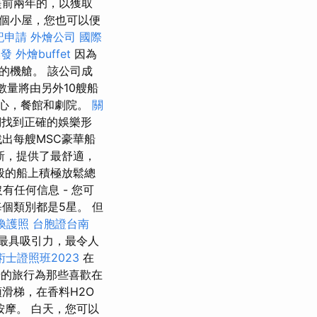
提前兩年的，以獲取
個小屋，您也可以便
記申請
外燴公司
國際
換發
外燴buffet
因為
的機艙。 該公司成
數量將由另外10艘船
心，餐館和劇院。
關
們找到正確的娛樂形
並找出每艘MSC豪華船
新，提供了最舒適，
般的船上積極放鬆總
有任何信息 - 您可
個類別都是5星。 但
換護照
台胞證台南
最具吸引力，最令人
士證照班2023
在
的旅行為那些喜歡在
滑梯，在香料H2O
按摩。 白天，您可以