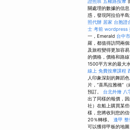
證照班
五權路按摩
關處理的數據的信息
惑，發現阿拉伯半島
照代辦
居家
台胞證
士 考前
wordpress
一，Emerald
台中
羅，都值得訪問兩個
及旅程變得更加容易
的價格，價格和路線
1500平方米的最大
線上
免費按摩課程
人印象深刻的舞蹈
片，“喜馬拉雅橋”
預訂。
台北外燴
八
出了同樣的報價，因
社）在船上購買某
樣，您將收到您的信
20％轉移。
逢甲 整
可以獲得甲板的地