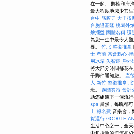
在一起。 郵輪和海
最大程度地減少其
台中 筋膜刀
大里按
台胞證基隆
桃園外
燴擺盤
團體名稱
護
為您一生中最令人難
要。
竹北 整復推拿
士 考前
茶會點心
撥
用冰箱
失智症
戶外
將大部分時間都花在
子郵件通知您。
產
人
新竹 整復推拿
北
班。
泰國簽證
會計
助您組織下一個流行
spa
當然，每晚都可
士 報名費
音樂會，
貨運行
GOOGLE AN
生活中心之一，全天
中包括新的海濱和Vi