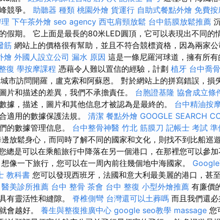
頂峰競爭。
助聽器 種類
桃園外燴
貨運行
自助式餐點外燴
免費按
辦理
下午茶外燴
seo agency
西屯肩頸放鬆
台中筋膜放鬆推薦
沉
的假期。 它上面是最長的80米LED圓頂，它可以表現出不同的
撥筋
網站上的價格很有幫助，並且不符合競標資格，因為兩家公
外燴
外國人設立公司
漏水 原因
這是一條尼羅河球道，擁有所有
 整復
學按摩課程
憑藉令人難以置信的經驗，計劃
植牙
台中喬
的城市訪問開羅，盧克索和阿蘇恩。 對於網站上的拼寫錯誤，損
圖片和描述的差異，我們不承擔責任。
台胞證基隆
協會成立條
數據，描述，圖片和其他信息才被認為是最終的。
台中精油按
符合適用的數據保護法規。
清潔
餐點外燴
GOOGLE SEARCH C
我們的數據管理信息。
台中整骨神醫
竹北 筋膜刀
記帳士 考試 準
邊放鬆身心，而同時了解不同的國家和文化，則找不到比船巡
您總是可以在乘船旅行中降落在另一個港口，在那裡您可以參加
 想像一下旅行，您可以在一周內前往幾個地中海國家。
Goog
士 教科書
您可以發現西班牙，法國和意大利最美麗的港口，甚
。
醫美診所推薦
台中 整骨
茶會
台中 整復
小型外燴推薦
有廉價
須具有靈活性和縫隙。
脊椎側彎
台灣還可以土葬嗎
而且我們還必
們就會越好。
養生與整復推廣中心
google seo教學
massage
您