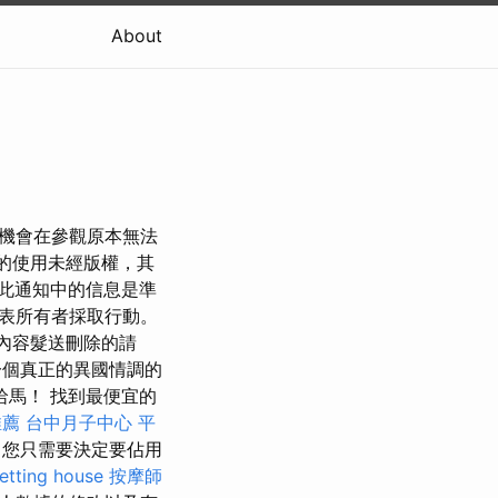
About
有機會在參觀原本無法
的使用未經版權，其
此通知中的信息是準
表所有者採取行動。
內容髮送刪除的請
個真正的異國情調的
馬！ 找到最便宜的
推薦
台中月子中心
平
，您只需要決定要佔用
etting house
按摩師