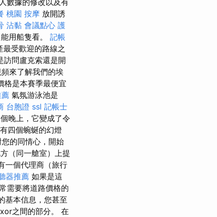
人數據的修改以及有
餐
桃園 按摩
放開誘
骨
沾黏
會議點心
護
只能用船隻看。
記帳
產最受歡迎的路線之
您是訪問盧克索還是開
視頻來了解我們的埃
價格是本賽季最便宜
推薦
氣氛游泳池是
商
台胞證
ssl
記帳士
個晚上，它變成了令
有四個蜿蜒的幻燈
對您的同情心，開始
方（同一艙室）上提
有一個代理商（旅行
聽器推薦
如果是這
常需要將道路價格的
的基本信息，您甚至
xor之間的部分。 在