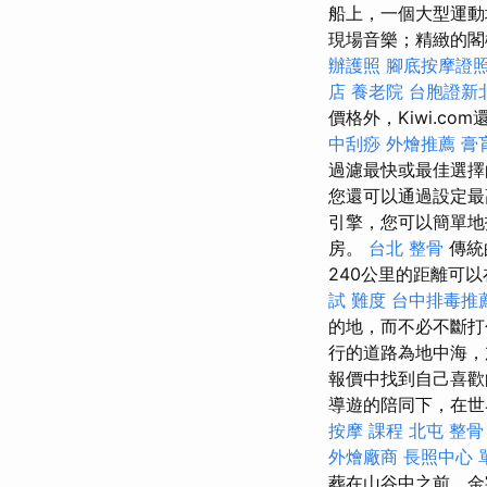
船上，一個大型運動
現場音樂；精緻的閣
辦護照
腳底按摩證
店
養老院
台胞證新
價格外，Kiwi.c
中刮痧
外燴推薦
膏
過濾最快或最佳選
您還可以通過設定最
引擎，您可以簡單地
房。
台北 整骨
傳統
240公里的距離可
試 難度
台中排毒推
的地，而不必不斷
行的道路為地中海，
報價中找到自己喜
導遊的陪同下，在世
按摩 課程
北屯 整骨
外燴廠商
長照中心 
葬在山谷中之前，金