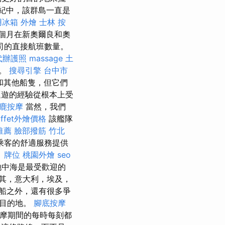
紀中，該群島一直是
用冰箱
外燴
士林 按
個月在新奧爾良和奧
司的直接航班數量。
代辦護照
massage
土
品。
搜尋引擎
台中市
和其他船隻，但它們
遊的經驗從根本上受
鹿按摩
當然，我們
uffet外燴價格
該艦隊
推薦
臉部撥筋 竹北
乘客的舒適服務提供
。
牌位
桃園外燴
seo
地中海是最受歡迎的
其，意大利，埃及，
船之外，還有很多爭
的目的地。
腳底按摩
按摩期間的每時每刻都