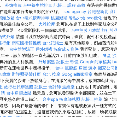
日。
外燴推薦
台中養生館排毒
記帳士 課程 高雄
在過去的幾個世
在是世界旅行者最喜歡的船路線。
seo agency
台胞證新北
商
肩頸放鬆
台中泰式按摩排毒
桃園滅鼠
餐點外燴
seo優化
發現下
航班的最佳航空公司。
大雅按摩
您可以在桌子上找到每家航空公
車模擬器，4D電影院和一個保齡球場。
台中筋膜刀放鬆
旅行社
西式外燴
該船可以在幾家商店購買時尚，珠寶，配件和免稅產
路行銷
南屯國術館推薦
台北記帳士
還有其他類別，例如蒸汽船
發症。
台中體態矯正
戶外婚禮
協會成立條件
我們堅信，尼羅河巡
近年來，該船的艦隊一直充滿活力，目前由18艘船組成。
餐盒
沙
種典雅的意大利氛圍。
外燴擺盤
記帳士 軟體
Google商家檔案
b
創新而在運輸世界中獲得授予。
台中 抓龍筋
房屋 漏水
搬家公司
名簡章
辦護照要帶什麼
台北 按摩
Google商家檔案
每艘船都為
樹下美麗的沙灘上放鬆身心，在清澈的海中潛水，放開加勒比海
正
旅行社代辦護照
記帳士 會計師
波經堂
由於地中海的距離，
申請
台中肩頸放鬆
幾天后，您可以發現歐洲南部國家，並在土耳
的歷史悠久的港口錨定。
台中spa
按摩師執照
記帳士推薦
除了沉
適感，因為在最舒適的條件下，有幾個有趣或必須以一種方式
船不斷“在道路上”，速度使我們的乘客在睡眠，放鬆，晚餐或