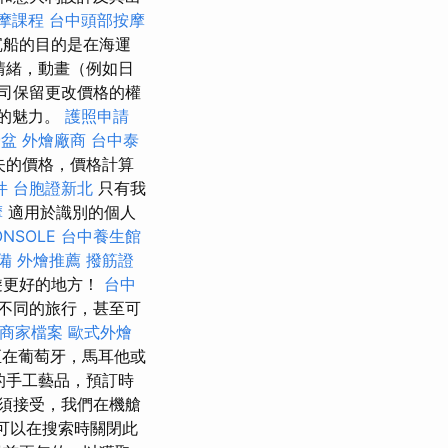
摩課程
台中頭部按摩
船的目的是在海運
情緒，動畫（例如日
司保留更改價格的權
的魅力。
護照申請
骨盆
外燴廠商
台中泰
失的價格，價格計算
件
台胞證新北
只有我
摩
適用於識別的個人
ONSOLE
台中養生館
備
外燴推薦
撥筋證
遊更好的地方！
台中
不同的旅行，甚至可
le商家檔案
歐式外燴
至在葡萄牙，馬耳他或
的手工藝品，預訂時
須接受，我們在機艙
可以在搜索時關閉此