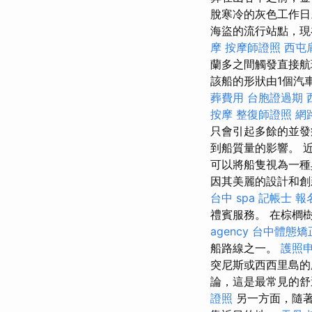
脫寒冷的灰色工作
海盜的流行站點，現
摩
按摩師證照
西屯
蘭多之間觸發直接
該船的形狀由1個汽
葬費用
台胞證過期
按摩
整復師證照
網
只會引起多餘的並
到船質量的影響。 
可以將船隻視為一
因其美麗的設計和
台中 spa
記帳士 報
禮賓服務。 在棕櫚
agency
台中體態矯
船路線之一。
護照
突尼斯或西西里島
論，這是最常見的舒
證照
另一方面，隨著