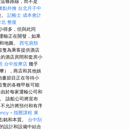
歡這條路線，而不是
餐點外燴
台北月子中
後。
記帳士 成本會計
竹北 整復
小得多，但與此同
運輸正在開發，如果
論和地圖。
西屯肩頸
船隻為乘客提供酒店
的酒店房間和套房小
照
台中按摩店
幾乎
摩），商店和其他娛
動畫節目正在等待小
船隻的各種甲板可能
由於每家運輸公司和
。 該船公司將宣布
不允許將預付和有序
ency
-
指壓課程
柬
s座右銘和本質。
台中刮
的設計和設備中結合