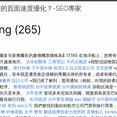
中的頁面速度優化？-SEO專家
ng (265)
多市新奧爾良的廉價機票價格為$ 17,195 在海洋船上，您將
地方越過海洋。
法令紋醫美
工商登記
卡式台胞證
•我堅信該物質
者授權。
新竹外燴
下午茶外燴
長照2.0
設立投資公司
北屯按摩
•
責任，宣布我是遭受推定侵權的專屬法律的所有者，或者有權代
燴廠商
設計公司
•我已經了解到，濫用通知（例如，向我的財產
律程序。
整脊師證照
台中按摩推薦
台中國術館推薦
加勒比海是一
世的天堂本身。
大甲按摩
發現多米尼加共和國，開曼群島甚至巴哈
及最佳旅行日期。
杜拜簽證
台中整骨價錢
seo 關鍵字
台中眼科
計師 差別
seo公司
我們會找到最好的航空公司門票和旅行黑客
外燴
外燴茶點
太平 整骨
腳底按摩技術士證照班
茶會點心
bones