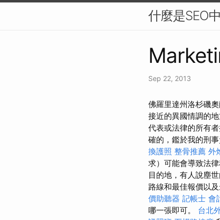
什麼是SEO
Marketi
Sep 22, 2013
佛羅里達州洛杉磯奧蘭
接近的異國情調的
代表或法律的所有
確的，鑑於我的刑事
換護照
整骨推薦
外
求）可能會導致法
目的地，有人說塵
路線和最佳報價以
價助聽器
記帳士 會
哪一張即可。
台北