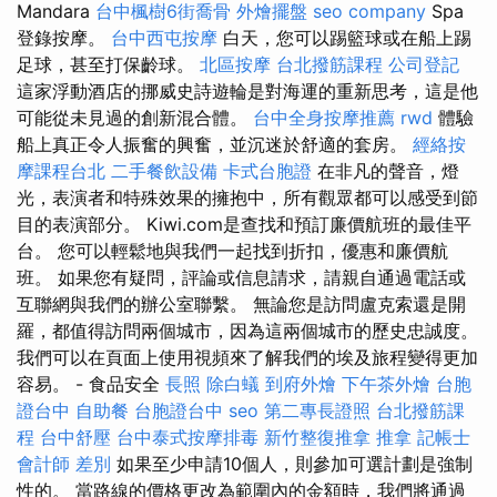
Mandara
台中楓樹6街喬骨
外燴擺盤
seo company
Spa
登錄按摩。
台中西屯按摩
白天，您可以踢籃球或在船上踢
足球，甚至打保齡球。
北區按摩
台北撥筋課程
公司登記
這家浮動酒店的挪威史詩遊輪是對海運的重新思考，這是他
可能從未見過的創新混合體。
台中全身按摩推薦
rwd
體驗
船上真正令人振奮的興奮，並沉迷於舒適的套房。
經絡按
摩課程台北
二手餐飲設備
卡式台胞證
在非凡的聲音，燈
光，表演者和特殊效果的擁抱中，所有觀眾都可以感受到節
目的表演部分。 Kiwi.com是查找和預訂廉價航班的最佳平
台。 您可以輕鬆地與我們一起找到折扣，優惠和廉價航
班。 如果您有疑問，評論或信息請求，請親自通過電話或
互聯網與我們的辦公室聯繫。 無論您是訪問盧克索還是開
羅，都值得訪問兩個城市，因為這兩個城市的歷史忠誠度。
我們可以在頁面上使用視頻來了解我們的埃及旅程變得更加
容易。 - 食品安全
長照
除白蟻
到府外燴
下午茶外燴
台胞
證台中
自助餐
台胞證台中
seo
第二專長證照
台北撥筋課
程
台中舒壓
台中泰式按摩排毒
新竹整復推拿
推拿
記帳士
會計師 差別
如果至少申請10個人，則參加可選計劃是強制
性的。 當路線的價格更改為範圍內的金額時，我們將通過