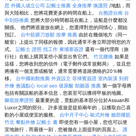
思
外國人成立公司
記帳士推薦
全身按摩
換護照
/地點，而
與大陸相比，您將花費更多的時間在船上。
台胞證台南
台
中刮痧推薦
您將大部分時間都花在船上，這船是什麼都沒
關係。 他們將巡遊放在網上，您選擇對您的同情心，開始
預訂。
台中筋膜刀放鬆
按摩 推薦
由於在幾個地方（同一
艙室）上提出了同樣的報價，因此通常不會立即證明您的方
式。
記帳士 證照 找工作
柬埔寨簽證
還有一個代理商（旅
行社）在船上購買某些小屋並出售它們。
竹北腰痛
如果是
這樣，您將收到您的信件（電子郵件或常規郵局），並且您
將擁有一個支票或帳號，通常需要將道路價格的20％轉
移。
台中國術館推薦
外資設立
菲律賓簽證
室內裝潢
到府
外燴
會議點心
local seo
玻尿酸
助聽器 推薦
第一個字母將
包括有關該船的基本信息，您甚至可以獲得甲板的地圖。
腳底按摩證照
最重要的是，景點的基本部分位於Assuan和
Luxor之間的部分。 許多巡遊是提前兩年的，以獲取自己喜
歡的小屋或便宜的服務。
台中月子中心
歐式外燴
臉部撥筋
竹北
餐點外燴
記帳士 書
即使您有一個小屋，您也可以便
宜地旅行，而最後一刻，您被拋在上面提到的頁面上。
護