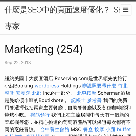
什麼是SEO中的頁面速度優化？-SEO
專家
Marketing (254)
Sep 22, 2013
紐約美國十大便宜酒店 Reserving.com是世界領先的旅行
小組Booking
wordpress
Holdings
辦護照要帶什麼
竹北
整脊
安養院 北部
Inc.的一部分。
北屯按摩
Scherman酒店
是曼哈頓市區的Boutikhotel。
記帳士 參考書
我們的免費
用餐選擇包括兩家主要餐廳，自助餐餐廳以及各種咖啡館和
燒烤小吃。
撥筋領行
我們正在主流房間中每天有一個新的
菜單欄等您，並精心挑選的葡萄酒產品可以保證每次都有不
同的烹飪冒險。
台中養生會館
MSC
餐盒
按摩 小腿
buffet