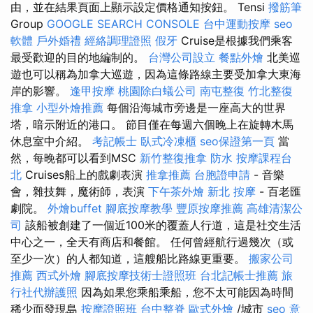
由，並在結果頁面上顯示設定價格通知按鈕。 Tensi
撥筋筆
Group
GOOGLE SEARCH CONSOLE
台中運動按摩
seo
軟體
戶外婚禮
經絡調理證照
假牙
Cruise是根據我們乘客
最受歡迎的目的地編制的。
台灣公司設立
餐點外燴
北美巡
遊也可以稱為加拿大巡遊，因為這條路線主要受加拿大東海
岸的影響。
逢甲按摩
桃園除白蟻公司
南屯整復
竹北整復
推拿
小型外燴推薦
每個沿海城市旁邊是一座高大的世界
塔，暗示附近的港口。 節目僅在每週六個晚上在旋轉木馬
休息室中介紹。
考記帳士
臥式冷凍櫃
seo保證第一頁
當
然，每晚都可以看到MSC
新竹整復推拿
防水
按摩課程台
北
Cruises船上的戲劇表演
推拿推薦
台胞證申請
- 音樂
會，雜技舞，魔術師，表演
下午茶外燴
新北 按摩
- 百老匯
劇院。
外燴buffet
腳底按摩教學
豐原按摩推薦
高雄清潔公
司
該船被創建了一個近100米的覆蓋人行道，這是社交生活
中心之一，全天有商店和餐館。 任何曾經航行過幾次（或
至少一次）的人都知道，這艘船比路線更重要。
搬家公司
推薦
西式外燴
腳底按摩技術士證照班
台北記帳士推薦
旅
行社代辦護照
因為如果您乘船乘船，您不太可能因為時間
稀少而發現島
按摩證照班
台中整脊
歐式外燴
/城市
seo 意