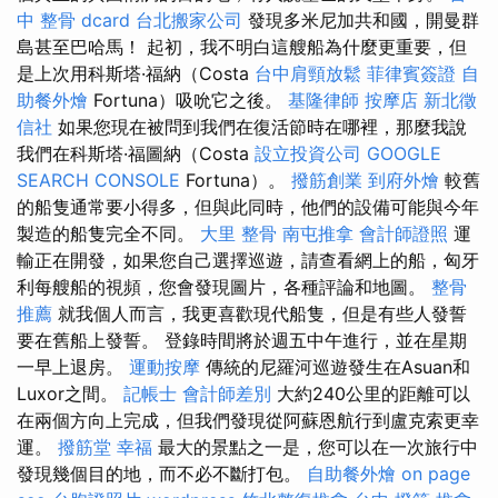
中 整骨 dcard
台北搬家公司
發現多米尼加共和國，開曼群
島甚至巴哈馬！ 起初，我不明白這艘船為什麼更重要，但
是上次用科斯塔·福納（Costa
台中肩頸放鬆
菲律賓簽證
自
助餐外燴
Fortuna）吸吮它之後。
基隆律師
按摩店
新北徵
信社
如果您現在被問到我們在復活節時在哪裡，那麼我說
我們在科斯塔·福圖納（Costa
設立投資公司
GOOGLE
SEARCH CONSOLE
Fortuna）。
撥筋創業
到府外燴
較舊
的船隻通常要小得多，但與此同時，他們的設備可能與今年
製造的船隻完全不同。
大里 整骨
南屯推拿
會計師證照
運
輸正在開發，如果您自己選擇巡遊，請查看網上的船，匈牙
利每艘船的視頻，您會發現圖片，各種評論和地圖。
整骨
推薦
就我個人而言，我更喜歡現代船隻，但是有些人發誓
要在舊船上發誓。 登錄時間將於週五中午進行，並在星期
一早上退房。
運動按摩
傳統的尼羅河巡遊發生在Asuan和
Luxor之間。
記帳士 會計師差別
大約240公里的距離可以
在兩個方向上完成，但我們發現從阿蘇恩航行到盧克索更幸
運。
撥筋堂 幸福
最大的景點之一是，您可以在一次旅行中
發現幾個目的地，而不必不斷打包。
自助餐外燴
on page