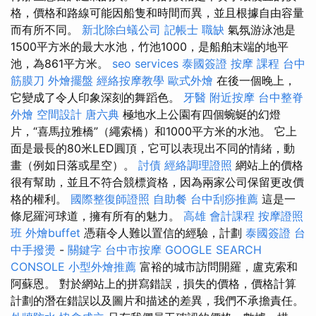
格，價格和路線可能因船隻和時間而異，並且根據自由容量
而有所不同。
新北除白蟻公司
記帳士 職缺
氣氛游泳池是
1500平方米的最大水池，竹池1000，是船舶末端的地平
池，為861平方米。
seo services
泰國簽證
按摩 課程
台中
筋膜刀
外燴擺盤
經絡按摩教學
歐式外燴
在後一個晚上，
它變成了令人印象深刻的舞蹈色。
牙醫
附近按摩
台中整脊
外燴
空間設計
唐六典
極地水上公園有四個蜿蜒的幻燈
片，“喜馬拉雅橋”（繩索橋）和1000平方米的水池。 它上
面是最長的80米LED圓頂，它可以表現出不同的情緒，動
畫（例如日落或星空）。
討債
經絡調理證照
網站上的價格
很有幫助，並且不符合競標資格，因為兩家公司保留更改價
格的權利。
國際整復師證照
自助餐
台中刮痧推薦
這是一
條尼羅河球道，擁有所有的魅力。
高雄 會計課程
按摩證照
班
外燴buffet
憑藉令人難以置信的經驗，計劃
泰國簽證
台
中手撥燙
-
關鍵字
台中市按摩
GOOGLE SEARCH
CONSOLE
小型外燴推薦
富裕的城市訪問開羅，盧克索和
阿蘇恩。 對於網站上的拼寫錯誤，損失的價格，價格計算
計劃的潛在錯誤以及圖片和描述的差異，我們不承擔責任。