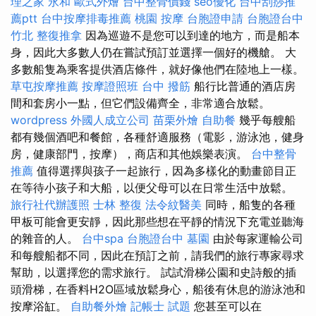
理之家 永和
歐式外燴
台中整骨價錢
seo優化
台中刮痧推
薦ptt
台中按摩排毒推薦
桃園 按摩
台胞證申請
台胞證台中
竹北 整復推拿
因為巡遊不是您可以到達的地方，而是船本
身，因此大多數人仍在嘗試預訂並選擇一個好的機艙。 大
多數船隻為乘客提供酒店條件，就好像他們在陸地上一樣。
草屯按摩推薦
按摩證照班
台中 撥筋
船行比普通的酒店房
間和套房小一點，但它們設備齊全，非常適合放鬆。
wordpress
外國人成立公司
苗栗外燴
自助餐
幾乎每艘船
都有幾個酒吧和餐館，各種舒適服務（電影，游泳池，健身
房，健康部門，按摩），商店和其他娛樂表演。
台中整骨
推薦
值得選擇與孩子一起旅行，因為多樣化的動畫節目正
在等待小孩子和大船，以便父母可以在日常生活中放鬆。
旅行社代辦護照
士林 整復
法令紋醫美
同時，船隻的各種
甲板可能會更安靜，因此那些想在平靜的情況下充電並聽海
的雜音的人。
台中spa
台胞證台中
墓園
由於每家運輸公司
和每艘船都不同，因此在預訂之前，請我們的旅行專家尋求
幫助，以選擇您的需求旅行。 試試滑梯公園和史詩般的插
頭滑梯，在香料H2O區域放鬆身心，船後有休息的游泳池和
按摩浴缸。
自助餐外燴
記帳士 試題
您甚至可以在