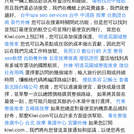
只有一輛工藝品必須具有靈活性和縫隙。
哪裡找台中撥筋
而且我們還必須接受，我們在機艙上的花費越多，我們就會
越好。
台中spa
seo services
台中 中清路 按摩
台胞證台
南
新竹外燴
您可以在搜索時關閉此功能，但是您可以找到
並預訂最便宜的航空公司並飛行最便宜的飛行。 當您在
Kiwi.com上預訂時，您可以添加保護保護。
明道花園城整
復推拿
您也可以為茶點或住宿的成本做出貢獻，因此您可
以在我們完成工作時放鬆。
長照2.0
數位行銷
大里 整骨
seo軟體
自助餐外燴
后里按摩推薦
撥筋證照
靈活地找到具
有多城市選項的國際航班。
外燴
明道花園城整復推拿
徵信
社有用嗎
選擇要訪問的幾個城市，輸入旅行的日期或持續
時間，獼猴桃代碼將編譯路線計劃。
撥筋美容
記帳士 套書
新北除白蟻公司
然後，您可以過濾最便宜，最快或最佳選
擇，並單擊一次以總體價格購買整個路線。 如果將其留在
最後一刻，您可能只能從其餘的小木屋中進行選擇。
竹東
整復推拿
五權路按摩
如果您總是對最便宜的機票產品感到
好奇，那麼Kiwi.com可以在許多方面提供幫助。
養生整復
推廣中心
台北 按摩
養護中心
宜蘭外燴
如果您訂閱
kiwi.com，我們將向您發送直接通知和提議，以便您再也