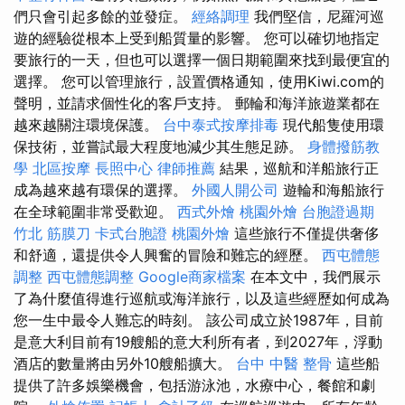
們只會引起多餘的並發症。
經絡調理
我們堅信，尼羅河巡
遊的經驗從根本上受到船質量的影響。 您可以確切地指定
要旅行的一天，但也可以選擇一個日期範圍來找到最便宜的
選擇。 您可以管理旅行，設置價格通知，使用Kiwi.com的
聲明，並請求個性化的客戶支持。 郵輪和海洋旅遊業都在
越來越關注環境保護。
台中泰式按摩排毒
現代船隻使用環
保技術，並嘗試最大程度地減少其生態足跡。
身體撥筋教
學
北區按摩
長照中心
律師推薦
結果，巡航和洋船旅行正
成為越來越有環保的選擇。
外國人開公司
遊輪和海船旅行
在全球範圍非常受歡迎。
西式外燴
桃園外燴
台胞證過期
竹北 筋膜刀
卡式台胞證
桃園外燴
這些旅行不僅提供奢侈
和舒適，還提供令人興奮的冒險和難忘的經歷。
西屯體態
調整
西屯體態調整
Google商家檔案
在本文中，我們展示
了為什麼值得進行巡航或海洋旅行，以及這些經歷如何成為
您一生中最令人難忘的時刻。 該公司成立於1987年，目前
是意大利目前有19艘船的意大利所有者，到2027年，浮動
酒店的數量將由另外10艘船擴大。
台中 中醫 整骨
這些船
提供了許多娛樂機會，包括游泳池，水療中心，餐館和劇