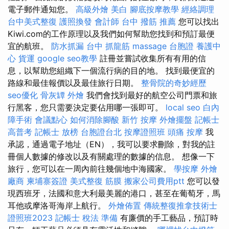
電子郵件通知您。
高級外燴
美白
腳底按摩教學
經絡調理
台中美式整復
護照換發
會計師
台中 撥筋 推薦
您可以找出
Kiwi.com的工作原理以及我們如何幫助您找到和預訂最便
宜的航班。
防水抓漏
台中 抓龍筋
massage
台胞證
養護中
心
貨運
google seo教學
註冊並嘗試收集所有有用的信
息，以幫助您組織下一個流行病的目的地。 找到最便宜的
路線和最佳報價以及最佳旅行日期。
整骨院的奇妙經歷
seo優化
骨灰罈
外燴
我們會找到最好的航空公司門票和旅
行黑客，您只需要決定要佔用哪一張即可。
local seo
白內
障手術
會議點心
如何消除腳酸
新竹 按摩
外燴擺盤
記帳士
高普考
記帳士 放榜
台胞證台北
按摩證照班
頭痛 按摩
我
承認，通過電子地址（EN），我可以要求刪除，對我的註
冊個人數據的修改以及有關處理的數據的信息。 想像一下
旅行，您可以在一周內前往幾個地中海國家。
學按摩
外燴
廠商
柬埔寨簽證
美式整復 筋膜
搬家公司費用ptt
您可以發
現西班牙，法國和意大利最美麗的港口，甚至在葡萄牙，馬
耳他或摩洛哥海岸上航行。
外燴佈置
傳統整復推拿技術士
證照班2023
記帳士 稅法 準備
有廉價的手工藝品，預訂時