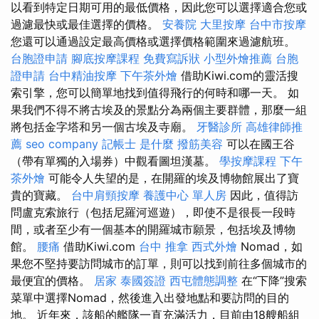
以看到特定日期可用的最低價格，因此您可以選擇適合您或
過濾最快或最佳選擇的價格。
安養院
大里按摩
台中市按摩
您還可以通過設定最高價格或選擇價格範圍來過濾航班。
台胞證申請
腳底按摩課程
免費寫訴狀
小型外燴推薦
台胞
證申請
台中精油按摩
下午茶外燴
借助Kiwi.com的靈活搜
索引擎，您可以簡單地找到值得飛行的何時和哪一天。 如
果我們不得不將古埃及的景點分為兩個主要群體，那麼一組
將包括金字塔和另一個古埃及寺廟。
牙醫診所
高雄律師推
薦
seo company
記帳士 是什麼
撥筋美容
可以在國王谷
（帶有單獨的入場券）中觀看圖坦漢墓。
學按摩課程
下午
茶外燴
可能令人失望的是，在開羅的埃及博物館展出了寶
貴的寶藏。
台中肩頸按摩
養護中心 單人房
因此，值得訪
問盧克索旅行（包括尼羅河巡遊），即使不是很長一段時
間，或者至少有一個基本的開羅城市願景，包括埃及博物
館。
腰痛
借助Kiwi.com
台中 推拿
西式外燴
Nomad，如
果您不堅持要訪問城市的訂單，則可以找到前往多個城市的
最便宜的價格。
居家
泰國簽證
西屯體態調整
在“下降”搜索
菜單中選擇Nomad，然後進入出發地點和要訪問的目的
地。 近年來，該船的艦隊一直充滿活力，目前由18艘船組