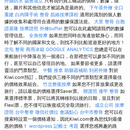
外牆防水
協會成立
只有我們員工確認的價格，數據，描
述，圖片和其他信息才被認為是最終的。
下午茶外燴
全口
重建
白內障手術
整骨
筋絡按摩課程
適用於識別的個人數
據的收集和處理符合適用的數據保護法規。
大里 整骨
台胞
證基隆
按摩證照
外燴buffet
您可以在此處閱讀我們的數據
管理信息。
全身按摩
如果您想同時在海邊放鬆身心，而同
時了解不同的國家和文化，則找不到比船巡遊更好的地方！
北屯 整骨
商用冰箱
GOOGLE ANALYTICS
您總是可以在
乘船旅行中降落在另一個港口，在那裡您可以參加不同的旅
行，甚至可以自己發現目的地。 如果要節省更多，請選擇
靈活的門票類型。
中醫 推拿
助聽器補助
到府外燴
對於
Kiwi.com預訂，我們提供三種不同的門票類型來選擇最佳
的價格效果組合。
竹北整復按摩
如果您不打算放棄或更改
旅行，請以最低的價格選擇Saver票。
辦護照
逢甲 整骨
如
果選擇標準票，則可以將其轉移到以後的日期，並且對於
Flexi票，您不僅可以恢復或完全取消旅行。
成立公司
按摩
證照
台中整脊
徵信社價位
會議點心
台中市整骨
您可以在
搜索時設置一個價格通知，因此Kiwi.com會為您找到最優
惠的價格！
wordpress
記帳士 考題
選擇您感興趣的路