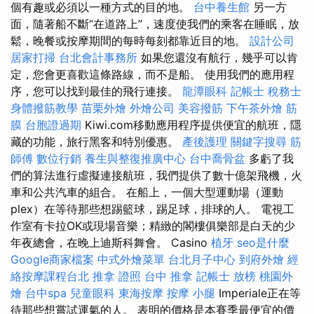
個有趣或必須以一種方式的目的地。
台中養生館
另一方
面，隨著船不斷“在道路上”，速度使我們的乘客在睡眠，放
鬆，晚餐或按摩期間的每時每刻都靠近目的地。
設計公司
居家打掃
台北會計事務所
如果您還沒有航行，幾乎可以肯
定，您會更喜歡這條路線，而不是船。 使用我們的應用程
序，您可以找到最佳的飛行連接。
龍潭眼科
記帳士 稅務士
身體撥筋教學
苗栗外燴
外燴公司
美容撥筋
下午茶外燴
筋
膜
台胞證過期
Kiwi.com移動應用程序提供便宜的航班，隱
藏的功能，旅行黑客和特別優惠。
產後護理
關鍵字搜尋
筋
師傅
數位行銷
養生與整復推廣中心
台中喬骨盆
多虧了我
們的算法進行虛擬連接航班，我們提供了數十億架飛機，火
車和公共汽車的組合。 在船上，一個大型運動場（運動
plex）在等待那些想踢籃球，踢足球，排球的人。 電視工
作室有卡拉OK或現場音樂；精緻的閣樓俱樂部是白天的少
年夜總會，在晚上迪斯科舞會。 Casino
植牙
seo是什麼
Google商家檔案
中式外燴菜單
台北月子中心
到府外燴
經
絡按摩課程台北
推拿 證照
台中 推拿
記帳士 放榜
桃園外
燴
台中spa
兒童眼科
東海按摩
按摩 小腿
Imperiale正在等
待那些想嘗試運氣的人。 表明的價格是本賽季最便宜的價