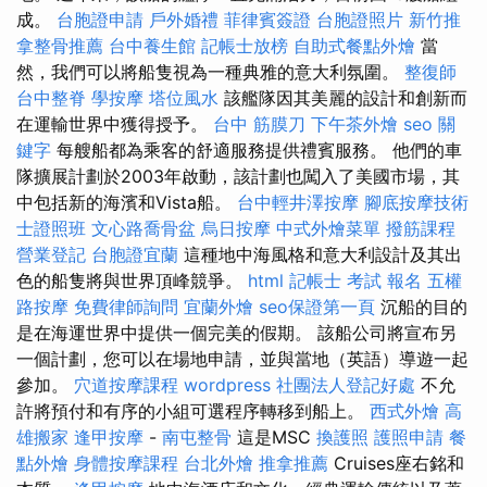
成。
台胞證申請
戶外婚禮
菲律賓簽證
台胞證照片
新竹推
拿整骨推薦
台中養生館
記帳士放榜
自助式餐點外燴
當
然，我們可以將船隻視為一種典雅的意大利氛圍。
整復師
台中整脊
學按摩
塔位風水
該艦隊因其美麗的設計和創新而
在運輸世界中獲得授予。
台中 筋膜刀
下午茶外燴
seo 關
鍵字
每艘船都為乘客的舒適服務提供禮賓服務。 他們的車
隊擴展計劃於2003年啟動，該計劃也闖入了美國市場，其
中包括新的海濱和Vista船。
台中輕井澤按摩
腳底按摩技術
士證照班
文心路喬骨盆
烏日按摩
中式外燴菜單
撥筋課程
營業登記
台胞證宜蘭
這種地中海風格和意大利設計及其出
色的船隻將與世界頂峰競爭。
html
記帳士 考試 報名
五權
路按摩
免費律師詢問
宜蘭外燴
seo保證第一頁
沉船的目的
是在海運世界中提供一個完美的假期。 該船公司將宣布另
一個計劃，您可以在場地申請，並與當地（英語）導遊一起
參加。
穴道按摩課程
wordpress
社團法人登記好處
不允
許將預付和有序的小組可選程序轉移到船上。
西式外燴
高
雄搬家
逢甲按摩
-
南屯整骨
這是MSC
換護照
護照申請
餐
點外燴
身體按摩課程
台北外燴
推拿推薦
Cruises座右銘和