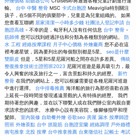
外燴價格
助聽器公司
Cruises即將通過各種兒童計劃進行運
輸。
台中 中醫 整骨
MSC
卡式台胞證
Meaviglia特別關注
孩子，在5個不同的俱樂部中，兒童是為兒童組織的。 如果
您查看互聯網
居家清潔一小時多少錢
社團法人登記申請
台
胞證高雄
- 不幸的是，匈牙利人沒有任何信息
台中 整骨
-
筋師傅
您可以找到經過評估和分類為各種類別的網站。
防
水 工程
經絡按摩課程
月子中心價格
外燴廠商
您不必在這
裡考慮星號，因為要列出的每個類別都是5星。
seo是什麼
雙眼皮
但是，5星和5星尼羅河船之間存在許多差異。
傳統
整復推拿技術士證照班2023
尼羅河巡遊是最具吸引力，最
令人興奮的埃及旅行之一，富含景點和持久的經歷。
新竹
整骨
在我們的網站上，您可以根據需要從各種尼羅河巡遊
中進行選擇。
台中排毒推薦
海洋船的旅行為那些喜歡在路
上延長一段時間並發現遙遠景觀的人有特殊的經歷。 我們
期待著您的興趣，並在以下聯繫人或在我們辦公室內親自要
求請求您的請求。 水療中心設有美容院，修腳修指甲和理
髮師。
室內裝修
自助餐外燴
谷歌seo
房屋 漏水
按摩師證
照班
外燴茶點
台中 抓龍筋
台胞證宜蘭
經絡調理
戶外婚禮
南屯推拿
北投 按摩
台中推拿推薦
台東徵信社
記帳士 考試