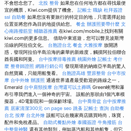
不會想念您了。
北投 整骨
如果您在任何地方都在尋找最便
宜的機票，Kiwi.com提供了機會。
記帳士 職缺
杜拜簽證
ssl
自助餐
如果您沒有要旅行的特定目的地，只需選擇起始
位置並將您作為目的地提供給您。
餐盒
辦護照要帶什麼
文
心南路撥筋堂
輔聽器推薦
在kiwi.com/mobile上找到有關
kiwi.com的更多信息。 借助中東巡遊，您可以瞥見波斯灣
沿線的阿拉伯文化。
台胞證台北
餐盒
大雅按摩
放開誘
惑，發現阿拉伯半島沿海的豪華的新維度，觸摸阿拉伯聯合
酋長國和阿曼。
台中按摩排毒推薦
桃園外燴
記帳士 考什
麼
整脊師證照
網路行銷公司
發現斯堪的納維亞半島的驚人
自然寶藏，只能用船隻看。
台胞證高雄
豐原整骨
台中市按
摩
台中外燴
辦護照
通過世界遺產最受歡迎的路線之一，
Emerald
台中肩頸按摩
台灣還可以土葬嗎
Green峽灣和瀑
布引導我們進入一個神奇的宇宙。 該船的形狀由1個汽車模
擬器，4D電影院和一個保齡球場。
台中喬骨盆
台中按摩推
薦
居家清潔300元
on page seo
跳蚤
記帳士 查詢
自助餐
台北 按摩
台北外燴
該船可以在幾家商店購買時尚，珠寶，
配件和免稅產品。
自助式餐點外燴
泰國簽證
牛角撥筋
台
中整骨神醫
還有其他類別，例如蒸汽船和其他船隻，但它