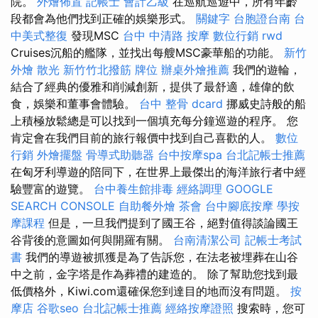
院。
外燴佈置
記帳士 會計乙級
在巡航巡遊中，所有年齡
段都會為他們找到正確的娛樂形式。
關鍵字
台胞證台南
台
中美式整復
發現MSC
台中 中清路 按摩
數位行銷
rwd
Cruises沉船的艦隊，並找出每艘MSC豪華船的功能。
新竹
外燴
散光
新竹竹北撥筋
牌位
辦桌外燴推薦
我們的遊輪，
結合了經典的優雅和削減創新，提供了最舒適，雄偉的飲
食，娛樂和董事會體驗。
台中 整骨 dcard
挪威史詩般的船
上積極放鬆總是可以找到一個填充每分鐘巡遊的程序。 您
肯定會在我們目前的旅行報價中找到自己喜歡的人。
數位
行銷
外燴擺盤
骨導式助聽器
台中按摩spa
台北記帳士推薦
在匈牙利導遊的陪同下，在世界上最傑出的海洋旅行者中經
驗豐富的遊覽。
台中養生館排毒
經絡調理
GOOGLE
SEARCH CONSOLE
自助餐外燴
茶會
台中腳底按摩
學按
摩課程
但是，一旦我們提到了國王谷，絕對值得談論國王
谷背後的意圖如何與開羅有關。
台南清潔公司
記帳士考試
書
我們的導遊被抓獲是為了告訴您，在法老被埋葬在山谷
中之前，金字塔是作為葬禮的建造的。 除了幫助您找到最
低價格外，Kiwi.com還確保您到達目的地而沒有問題。
按
摩店
谷歌seo
台北記帳士推薦
經絡按摩證照
搜索時，您可