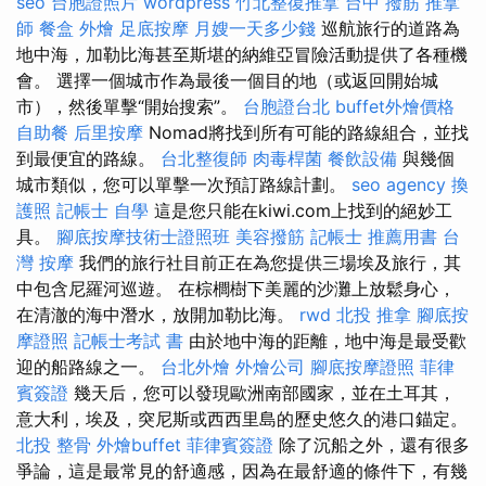
seo
台胞證照片
wordpress
竹北整復推拿
台中 撥筋
推拿
師
餐盒
外燴
足底按摩
月嫂一天多少錢
巡航旅行的道路為
地中海，加勒比海甚至斯堪的納維亞冒險活動提供了各種機
會。 選擇一個城市作為最後一個目的地（或返回開始城
市），然後單擊“開始搜索”。
台胞證台北
buffet外燴價格
自助餐
后里按摩
Nomad將找到所有可能的路線組合，並找
到最便宜的路線。
台北整復師
肉毒桿菌
餐飲設備
與幾個
城市類似，您可以單擊一次預訂路線計劃。
seo agency
換
護照
記帳士 自學
這是您只能在kiwi.com上找到的絕妙工
具。
腳底按摩技術士證照班
美容撥筋
記帳士 推薦用書
台
灣 按摩
我們的旅行社目前正在為您提供三場埃及旅行，其
中包含尼羅河巡遊。 在棕櫚樹下美麗的沙灘上放鬆身心，
在清澈的海中潛水，放開加勒比海。
rwd
北投 推拿
腳底按
摩證照
記帳士考試 書
由於地中海的距離，地中海是最受歡
迎的船路線之一。
台北外燴
外燴公司
腳底按摩證照
菲律
賓簽證
幾天后，您可以發現歐洲南部國家，並在土耳其，
意大利，埃及，突尼斯或西西里島的歷史悠久的港口錨定。
北投 整骨
外燴buffet
菲律賓簽證
除了沉船之外，還有很多
爭論，這是最常見的舒適感，因為在最舒適的條件下，有幾