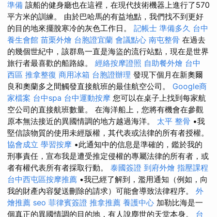
準備
該船的健身廳也在這裡，在現代技術機器上進行了570
平方米的訓練。 由於巴哈馬的有益地點，我們找不到更好
的目的地來擺脫寒冷的灰色工作日。
記帳士 準備多久
台中
養生會館
苗栗外燴
台胞證宜蘭
會議點心
南屯整骨
在過去
的幾個世紀中，該群島一直是海盜的流行站點，現在是世界
旅行者最喜歡的船路線。
經絡按摩證照
自助餐外燴
台中
西區 推拿整復
商用冰箱
台胞證辦理
發現下個月在新奧爾
良和奧蘭多之間觸發直接航班的最佳航空公司。
Google商
家檔案
台中spa
台中運動按摩
您可以在桌子上找到每家航
空公司的直接航班數量。 在海洋船上，您將有機會在參觀
原本無法接近的異國情調的地方越過海洋。
太平 整骨
•我
堅信該物質的使用未經版權，其代表或法律的所有者授權。
協會成立
學習按摩
•此通知中的信息是準確的，鑑於我的
刑事責任，宣布我是遭受推定侵權的專屬法律的所有者，或
者有權代表所有者採取行動。
泰國簽證
到府外燴
指壓課程
台中西屯區按摩推薦
•我已經了解到，濫用通知（例如，向
我的財產內容髮送刪除的請求）可能會導致法律程序。
外
燴推薦
seo
菲律賓簽證
推拿推薦
養護中心
加勒比海是一
個真正的異國情調的目的地，有人說塵世的天堂本身。
台