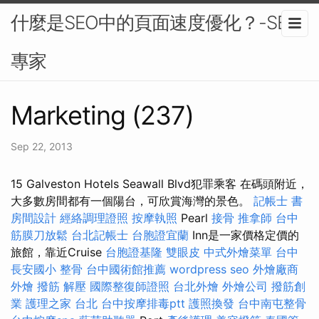
什麼是SEO中的頁面速度優化？-SEO
專家
Marketing (237)
Sep 22, 2013
15 Galveston Hotels Seawall Blvd犯罪乘客 在碼頭附近，
大多數房間都有一個陽台，可欣賞海灣的景色。
記帳士 書
房間設計
經絡調理證照
按摩執照
Pearl
接骨
推拿師
台中
筋膜刀放鬆
台北記帳士
台胞證宜蘭
Inn是一家價格定價的
旅館，靠近Cruise
台胞證基隆
雙眼皮
中式外燴菜單
台中
長安國小 整骨
台中國術館推薦
wordpress seo
外燴廠商
外燴
撥筋 解壓
國際整復師證照
台北外燴
外燴公司
撥筋創
業
護理之家 台北
台中按摩排毒ptt
護照換發
台中南屯整骨