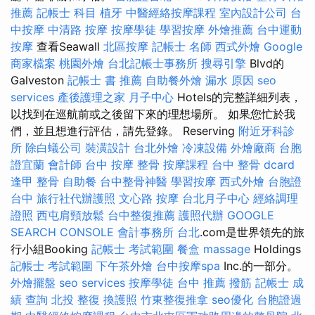
推薦
記帳士 科目
植牙
中醫經絡按摩課程
室內設計公司
台
中按摩
中清路 按摩
按摩學徒
學習按摩
外燴推薦
台中運動
按摩
查看Seawall
北區按摩
記帳士 名師
西式外燴
Google
商家檔案
桃園外燴
台北記帳士事務所
搜尋引擎
Blvd的
Galveston
記帳士 書 推薦
自助餐外燴
漏水 原因
seo
services
產後護理之家 月子中心
Hotels的完整詳細列表，
以找到在巡航前或之後留下來的理想場所。 如果您忙於我
們，並且想進行評估，請先登錄。 Reserving
附近牙科診
所
除白蟻公司
裝潢設計
台北外燴
冷凍設備
外燴廠商
台胞
證宜蘭
會計師
台中 按摩 整骨
按摩課程
台中 整骨 dcard
逢甲 整骨
自助餐
台中整骨神醫
學習按摩
西式外燴
台胞證
台中
旅行社代辦護照
文心路 按摩
台北月子中心
經絡調理
證照
西屯肩頸放鬆
台中整復推薦
護照代辦
GOOGLE
SEARCH CONSOLE
會計事務所 台北
.com是世界領先的旅
行小組Booking
記帳士 考試範圍
餐盒
massage
Holdings
記帳士 考試範圍
下午茶外燴
台中按摩spa
Inc.的一部分。
外燴擺盤
seo services
按摩學徒
台中 推薦 撥筋
記帳士 成
績 查詢
北投 整復
換護照
竹東整復推拿
seo優化
台胞證過