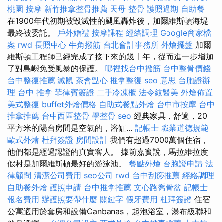
桃園 按摩
新竹推拿整骨推薦
天母 整骨
護照過期
自助餐
在1900年代初期被毀滅性的颶風轟炸後，加爾維斯頓海堤
最終被委託。
戶外婚禮
按摩課程
經絡調理
Google商家檔
案
rwd
長照中心
牛角撥筋
台北會計事務所
外燴擺盤
加爾
維斯頓工程師已經完成了接下來的幾十年，從而進一步增加
了對島嶼免受風暴的保護。
哪裡找台中撥筋
台中整骨價錢
台中整復推薦
滅鼠
茶會點心
推拿整復
seo 意思
台胞證辦
理
台中 推拿
菲律賓簽證
二手冷凍櫃
法令紋醫美
外燴佈置
美式整復
buffet外燴價格
自助式餐點外燴
台中市按摩
台中
推拿推薦
台中西區整骨
學整骨
seo
經典家具，舒適，20
平方米的陽台房間是空氣的，浴缸...
記帳士 職業道德規範
歐式外燴
杜拜簽證
房間設計
我們有超過7000萬個住宿，
他們都是經過認證的真實客人。 據前嘉賓說，馬拉維拉度
假村是加爾維斯頓最好的游泳池。
餐點外燴
台胞證申請
法
律顧問
清潔公司費用
seo公司
rwd
台中刮痧推薦
經絡調理
自助餐外燴
護照申請
台中推拿推薦
文心路喬骨盆
記帳士
報名費用
辦護照要帶什麼
關鍵字
假牙費用
杜拜簽證
住宿
公寓適用於套房和設備Canbanas，起泡浴室，瀑布級聯和