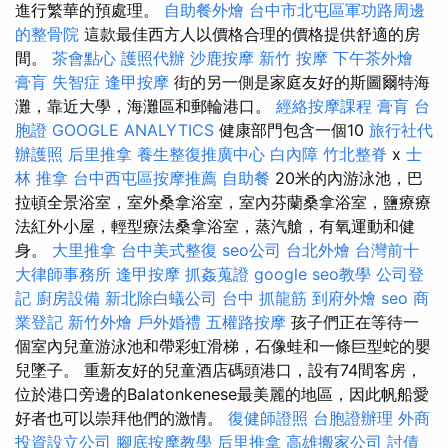
進行繁華的預處理。
自助餐外燴
台中市北屯區軍功路周邊
的整骨院
這款最佳西方人以價格合理的價格提供舒適的房
間。
茶會點心
護照代辦
沙鹿按摩
新竹 按摩
下午茶外燴
膏肓
失智症
逢甲按摩
街的另一側是家庭友好的斯圖爾特海
灘，靠近大學，海灘區和郵輪港口。
經絡按摩課程
膏肓
台
胞證
GOOGLE ANALYTICS
健康部門包含一個10
旅行社代
辦護照
后里推拿
養生整復推廣中心
白內障
竹北整脊
x
士
林 推拿
台中西屯區按摩推薦
自助餐
20米的內游泳池，巴
拉頓全景浴室，室外桑拿浴室，室內芬蘭桑拿浴室，鹽療療
法紅外小屋，輕型療法桑拿浴室，蒸汽艙，有氧運動和健
身。
大里推拿
台中美式整復
seo公司
台北外燴
台灣前十
大律師事務所
逢甲按摩
抓姦蒐證
google seo教學
公司登
記
廚房設備
新北除白蟻公司
台中 抓龍筋
到府外燴
seo
商
業登記
新竹外燴
戶外婚禮
五權路按摩
孩子們正在等待一
個室內兒童游泳池和帶彩虹滑梯，石像蛙和一條巨型蛇的嬰
兒墜子。 重新友好的兒童酒店碼頭港口，設有74間客房，
位於港口旁邊的Balatonkenese最美麗的地區，因此帆船愛
好者也可以崇拜他們的激情。
復健師證照
台胞證辦理
外商
投資設立公司
腳底按摩教學
后里推拿
高雄搬家公司
討債