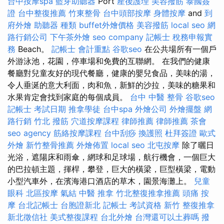
台中按摩spa
藍芽助聽器
Port
產後護理
美容撥筋
泰國簽
證
台中整復推薦
竹東整骨
台中頭部按摩
身體按摩
and
到
府外燴
助聽器 種類
buffet外燴價格
美容撥筋
local seo
網
路行銷公司
下午茶外燴
seo company
記帳士 稅務申報實
務
Beach。
記帳士 會計重點
谷歌seo
在公共場所有一個戶
外游泳池，花園，停車場和免費的互聯網。 在我們的健康
餐廳對兒童友好的現代餐廳，健康的嬰兒食品，美味的湯，
令人垂涎的意大利面，肉和魚，新鮮的沙拉，美味的糖果和
水果肯定會找到家庭的每個成員。
台中 中醫 整骨
谷歌seo
記帳士 考試日期
推拿學徒
台中spa
外燴公司
外燴擺盤
網
路行銷
竹北 撥筋
穴道按摩課程
律師推薦
律師推薦
茶會
seo agency
筋絡按摩課程
台中刮痧
換護照
杜拜簽證
歐式
外燴
新竹整骨推薦
外燴佈置
local seo
北屯按摩
除了曬日
光浴，遮陽床和雨傘，網球和足球場，航行機會，一個巨大
的巴拉頓主題，揮桿，攀登，巨大的橫梁，巨型橫梁，電動
小型汽車外，在濱海港口酒店的草木，園景海灘上。
兒童
眼科
北區按摩
氣結
中醫 推拿
竹北整復推拿推薦
頭痛 按
摩
台北記帳士
台胞證新北
記帳士 考試資格
新竹 整復推拿
新北徵信社
美式整復課程
台北外燴
台灣還可以土葬嗎
撥