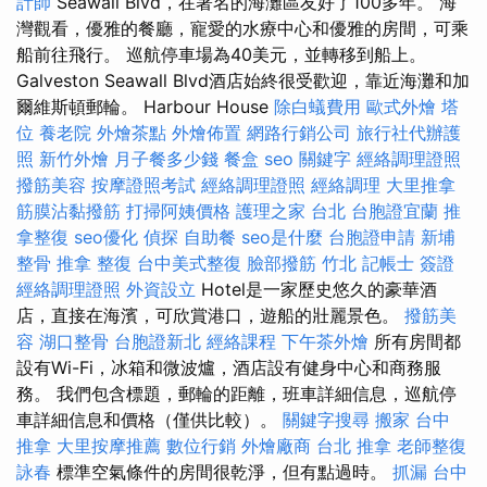
計師
Seawall Blvd，在著名的海灘區友好了100多年。 海
灣觀看，優雅的餐廳，寵愛的水療中心和優雅的房間，可乘
船前往飛行。 巡航停車場為40美元，並轉移到船上。
Galveston Seawall Blvd酒店始終很受歡迎，靠近海灘和加
爾維斯頓郵輪。 Harbour House
除白蟻費用
歐式外燴
塔
位
養老院
外燴茶點
外燴佈置
網路行銷公司
旅行社代辦護
照
新竹外燴
月子餐多少錢
餐盒
seo 關鍵字
經絡調理證照
撥筋美容
按摩證照考試
經絡調理證照
經絡調理
大里推拿
筋膜沾黏撥筋
打掃阿姨價格
護理之家 台北
台胞證宜蘭
推
拿整復
seo優化
偵探
自助餐
seo是什麼
台胞證申請
新埔
整骨
推拿 整復
台中美式整復
臉部撥筋 竹北
記帳士 簽證
經絡調理證照
外資設立
Hotel是一家歷史悠久的豪華酒
店，直接在海濱，可欣賞港口，遊船的壯麗景色。
撥筋美
容
湖口整骨
台胞證新北
經絡課程
下午茶外燴
所有房間都
設有Wi-Fi，冰箱和微波爐，酒店設有健身中心和商務服
務。 我們包含標題，郵輪的距離，班車詳細信息，巡航停
車詳細信息和價格（僅供比較）。
關鍵字搜尋
搬家
台中
推拿
大里按摩推薦
數位行銷
外燴廠商
台北 推拿
老師整復
詠春
標準空氣條件的房間很乾淨，但有點過時。
抓漏
台中