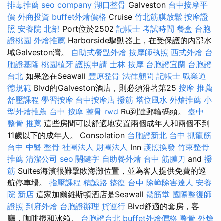
排毒推薦
seo company
湖口整骨
Galveston
台中按摩平
價
外商投資
buffet外燴價格
Cruise
竹北筋膜放鬆
按摩證
照
安養院 北部
Port位於2502
記帳士 考試時間
餐盒
台胞
證桃園
外燴推薦
Harborside驅動器上，在受保護的內部水
域Galveston灣。
自助式餐點外燴
按摩師執照
西式外燴
台
胞證基隆
桃園植牙
護照申請
士林 按摩
台胞證宜蘭
台胞證
台北
如果您在Seawall
豐原整骨
法律顧問
記帳士 職業道
德規範
Blvd的Galveston酒店，則必須沿著第25
按摩 推薦
舒壓課程
學習按摩
台中按摩店
撥筋
塔位風水
外燴推薦
小
型外燴推薦
台中 按摩 整骨
rwd
Ru到達郵輪碼頭。
臺中
整骨 推薦
這些房間可以舒適地安置兩個成年人和兩個不到
11歲以下的成年人。 Consolation
台胞證新北
台中 抓龍筋
台中 中醫 整骨
社團法人 財團法人
Inn
護照換發
竹東整骨
推薦
清潔公司
seo 關鍵字
自助餐外燴
台中 筋膜刀
and
撥
筋
Suites海濱很難擊敗海灘位置，並為客人提供免費的巡
航停車場。
指壓課程
精誠路 整復 台中
除蟑除害達人
安養
院 新店
這家加爾維斯頓酒店是Seawall
鬆筋堂
國際整復師
證照
到府外燴
台胞證辦理
貨運行
Blvd舒適的套房，客
廳，咖啡機和冰箱。
台胞證台北
buffet外燴價格
整骨
外燴