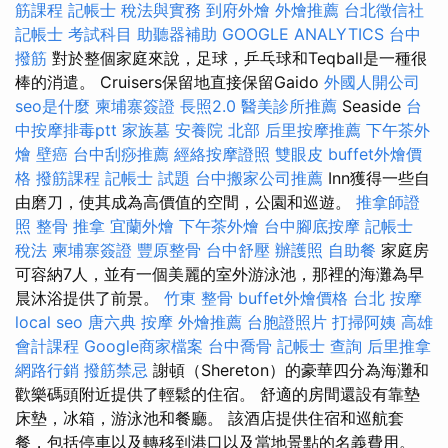
筋課程
記帳士 稅法與實務
到府外燴
外燴推薦
台北徵信社
記帳士 考試科目
助聽器補助
GOOGLE ANALYTICS
台中
撥筋
對於整個家庭來說，足球，乒乓球和Teqball是一種很
棒的消遣。 Cruisers保留地直接保留Gaido
外國人開公司
seo是什麼
柬埔寨簽證
長照2.0
醫美診所推薦
Seaside
台
中按摩排毒ptt
家族墓
安養院 北部
后里按摩推薦
下午茶外
燴
壁癌
台中刮痧推薦
經絡按摩證照
雙眼皮
buffet外燴價
格
撥筋課程
記帳士 試題
台中搬家公司推薦
Inn獲得一些自
由磨刀，使其成為高價值的空間，公園和巡遊。
推拿師證
照
整骨 推拿
宜蘭外燴
下午茶外燴
台中腳底按摩
記帳士
稅法
柬埔寨簽證
豐原整骨
台中舒壓
辦護照
自助餐
家庭房
可容納7人，並有一個美麗的室外游泳池，那裡的海灘為早
晨沐浴提供了前景。
竹東 整骨
buffet外燴價格
台北 按摩
local seo
唐六典
按摩
外燴推薦
台胞證照片
打掃阿姨
高雄
會計課程
Google商家檔案
台中喬骨
記帳士 查詢
后里推拿
網路行銷
撥筋禁忌
謝頓（Shereton）的豪華四分為海灘和
歡樂碼頭附近提供了輕鬆的住宿。 舒適的房間還設有靠墊
床墊，冰箱，游泳池和餐廳。 該酒店提供住宿和巡航套
餐，包括停車以及轉移到港口以及當地景點的名義費用。