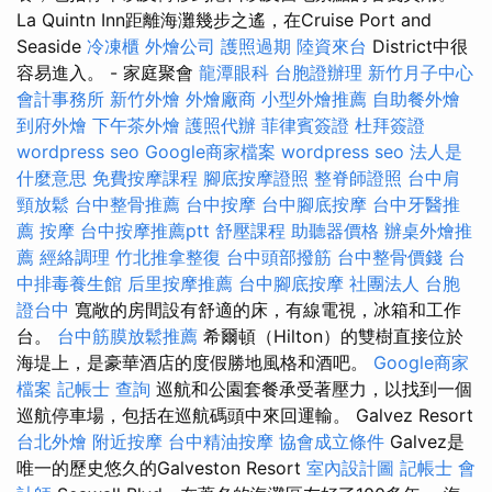
La Quintn Inn距離海灘幾步之遙，在Cruise Port and
Seaside
冷凍櫃
外燴公司
護照過期
陸資來台
District中很
容易進入。 - 家庭聚會
龍潭眼科
台胞證辦理
新竹月子中心
會計事務所
新竹外燴
外燴廠商
小型外燴推薦
自助餐外燴
到府外燴
下午茶外燴
護照代辦
菲律賓簽證
杜拜簽證
wordpress seo
Google商家檔案
wordpress seo
法人是
什麼意思
免費按摩課程
腳底按摩證照
整脊師證照
台中肩
頸放鬆
台中整骨推薦
台中按摩
台中腳底按摩
台中牙醫推
薦
按摩
台中按摩推薦ptt
舒壓課程
助聽器價格
辦桌外燴推
薦
經絡調理
竹北推拿整復
台中頭部撥筋
台中整骨價錢
台
中排毒養生館
后里按摩推薦
台中腳底按摩
社團法人
台胞
證台中
寬敞的房間設有舒適的床，有線電視，冰箱和工作
台。
台中筋膜放鬆推薦
希爾頓（Hilton）的雙樹直接位於
海堤上，是豪華酒店的度假勝地風格和酒吧。
Google商家
檔案
記帳士 查詢
巡航和公園套餐承受著壓力，以找到一個
巡航停車場，包括在巡航碼頭中來回運輸。 Galvez Resort
台北外燴
附近按摩
台中精油按摩
協會成立條件
Galvez是
唯一的歷史悠久的Galveston Resort
室內設計圖
記帳士 會