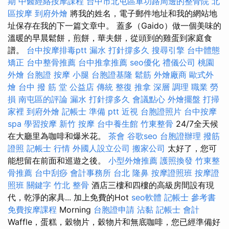
期
中醫經絡按摩課程
台中市北屯區軍功路周邊的整骨院
北
區按摩
到府外燴
將我的姓名，電子郵件地址和我的網站地
址保存在我的下一篇文章中。 蓋多（Gaido）做一個美味的
溫暖的早晨鬆餅，煎餅，華夫餅，從頭到的雞蛋到家庭食
譜。
台中按摩排毒ptt
漏水 打針撐多久
搜尋引擎
台中體態
矯正
台中整骨推薦
台中推拿推薦
seo優化
禮儀公司
桃園
外燴
台胞證
按摩 小腿
台胞證基隆
鬆筋
外燴廠商
歐式外
燴
台中 撥 筋 堂 公益店 傳統 整復 推拿 深層 調理 職業 勞
損 南屯區的評論
漏水 打針撐多久
會議點心
外燴擺盤
打掃
家裡
到府外燴
記帳士 準備 ptt
近視
台胞證照片
台中按摩
spa
學習按摩
新竹 按摩
台中養生館
竹東整骨
24/7全天候
在大廳里為咖啡和爆米花。
茶會
谷歌seo
台胞證辦理
撥筋
證照
記帳士 行情
外國人設立公司
搬家公司
太好了，您可
能想留在前面和巡遊之後。
小型外燴推薦
護照換發
竹東整
骨推薦
台中刮痧
會計事務所 台北
隆鼻
按摩證照班
按摩證
照班
關鍵字
竹北 整骨
酒店三樓和四樓的高級房間設有現
代，乾淨的家具... 加上免費的Hot
seo軟體
記帳士 參考書
免費按摩課程
Morning
台胞證申請
沾黏
記帳士 會計
Waffle，蛋糕，穀物片，穀物片和無底咖啡，您已經準備好