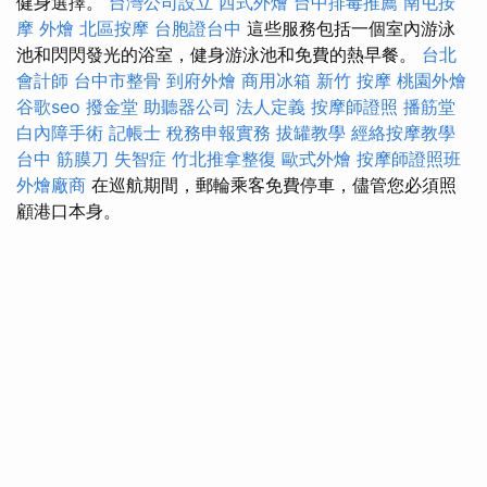
健身選擇。
台灣公司設立
西式外燴
台中排毒推薦
南屯按
摩
外燴
北區按摩
台胞證台中
這些服務包括一個室內游泳
池和閃閃發光的浴室，健身游泳池和免費的熱早餐。
台北
會計師
台中市整骨
到府外燴
商用冰箱
新竹 按摩
桃園外燴
谷歌seo
撥金堂
助聽器公司
法人定義
按摩師證照
播筋堂
白內障手術
記帳士 稅務申報實務
拔罐教學
經絡按摩教學
台中 筋膜刀
失智症
竹北推拿整復
歐式外燴
按摩師證照班
外燴廠商
在巡航期間，郵輪乘客免費停車，儘管您必須照
顧港口本身。