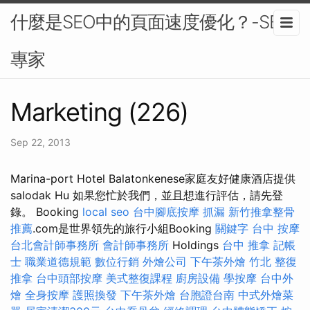
什麼是SEO中的頁面速度優化？-SEO
專家
Marketing (226)
Sep 22, 2013
Marina-port Hotel Balatonkenese家庭友好健康酒店提供
salodak Hu 如果您忙於我們，並且想進行評估，請先登
錄。 Booking
local seo
台中腳底按摩
抓漏
新竹推拿整骨
推薦
.com是世界領先的旅行小組Booking
關鍵字
台中 按摩
台北會計師事務所
會計師事務所
Holdings
台中 推拿
記帳
士 職業道德規範
數位行銷
外燴公司
下午茶外燴
竹北 整復
推拿
台中頭部按摩
美式整復課程
廚房設備
學按摩
台中外
燴
全身按摩
護照換發
下午茶外燴
台胞證台南
中式外燴菜