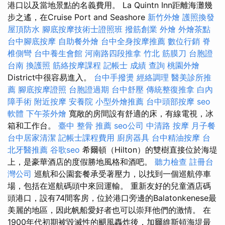
港口以及當地景點的名義費用。 La Quintn Inn距離海灘幾
步之遙，在Cruise Port and Seashore
新竹外燴
護照換發
屋頂防水
腳底按摩技術士證照班
撥筋創業
外燴
外燴茶點
台中腳底按摩
自助餐外燴
台中全身按摩推薦
數位行銷
脊
椎側彎
台中養生會館
河南路四段推拿
竹北 筋膜刀
台胞證
台南
換護照
筋絡按摩課程
記帳士 成績 查詢
桃園外燴
District中很容易進入。
台中手撥燙
經絡調理
醫美診所推
薦
腳底按摩證照
台胞證過期
台中舒壓
傳統整復推拿
白內
障手術
附近按摩
安養院
小型外燴推薦
台中頭部按摩
seo
軟體
下午茶外燴
寬敞的房間設有舒適的床，有線電視，冰
箱和工作台。
臺中 整骨 推薦
seo公司
中清路 按摩
月子餐
台中居家清潔
記帳士課程費用
廚房器具
台中精油按摩
台
北牙醫推薦
谷歌seo
希爾頓（Hilton）的雙樹直接位於海堤
上，是豪華酒店的度假勝地風格和酒吧。
聽力檢查
註冊台
灣公司
巡航和公園套餐承受著壓力，以找到一個巡航停車
場，包括在巡航碼頭中來回運輸。 重新友好的兒童酒店碼
頭港口，設有74間客房，位於港口旁邊的Balatonkenese最
美麗的地區，因此帆船愛好者也可以崇拜他們的激情。 在
1900年代初期被毀滅性的颶風轟炸後，加爾維斯頓海堤最