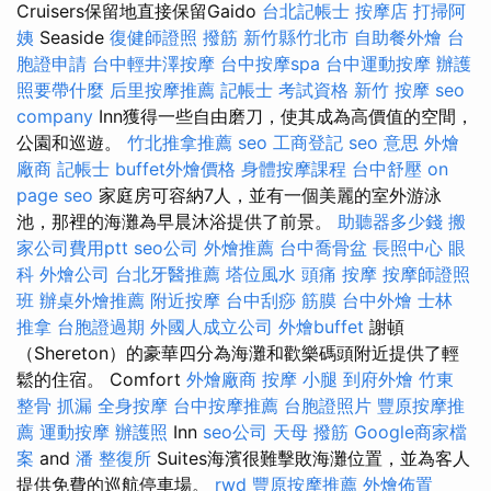
Cruisers保留地直接保留Gaido
台北記帳士
按摩店
打掃阿
姨
Seaside
復健師證照
撥筋 新竹縣竹北市
自助餐外燴
台
胞證申請
台中輕井澤按摩
台中按摩spa
台中運動按摩
辦護
照要帶什麼
后里按摩推薦
記帳士 考試資格
新竹 按摩
seo
company
Inn獲得一些自由磨刀，使其成為高價值的空間，
公園和巡遊。
竹北推拿推薦
seo
工商登記
seo 意思
外燴
廠商
記帳士
buffet外燴價格
身體按摩課程
台中舒壓
on
page seo
家庭房可容納7人，並有一個美麗的室外游泳
池，那裡的海灘為早晨沐浴提供了前景。
助聽器多少錢
搬
家公司費用ptt
seo公司
外燴推薦
台中喬骨盆
長照中心
眼
科
外燴公司
台北牙醫推薦
塔位風水
頭痛 按摩
按摩師證照
班
辦桌外燴推薦
附近按摩
台中刮痧
筋膜
台中外燴
士林
推拿
台胞證過期
外國人成立公司
外燴buffet
謝頓
（Shereton）的豪華四分為海灘和歡樂碼頭附近提供了輕
鬆的住宿。 Comfort
外燴廠商
按摩 小腿
到府外燴
竹東
整骨
抓漏
全身按摩
台中按摩推薦
台胞證照片
豐原按摩推
薦
運動按摩
辦護照
Inn
seo公司
天母 撥筋
Google商家檔
案
and
潘 整復所
Suites海濱很難擊敗海灘位置，並為客人
提供免費的巡航停車場。
rwd
豐原按摩推薦
外燴佈置