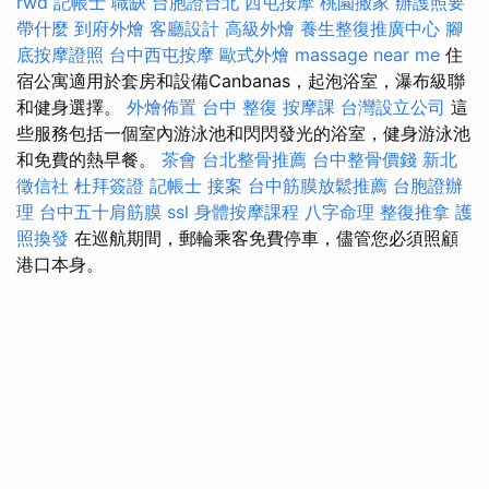
rwd
記帳士 職缺
台胞證台北
西屯按摩
桃園搬家
辦護照要
帶什麼
到府外燴
客廳設計
高級外燴
養生整復推廣中心
腳
底按摩證照
台中西屯按摩
歐式外燴
massage near me
住
宿公寓適用於套房和設備Canbanas，起泡浴室，瀑布級聯
和健身選擇。
外燴佈置
台中 整復
按摩課
台灣設立公司
這
些服務包括一個室內游泳池和閃閃發光的浴室，健身游泳池
和免費的熱早餐。
茶會
台北整骨推薦
台中整骨價錢
新北
徵信社
杜拜簽證
記帳士 接案
台中筋膜放鬆推薦
台胞證辦
理
台中五十肩筋膜
ssl
身體按摩課程
八字命理 整復推拿
護
照換發
在巡航期間，郵輪乘客免費停車，儘管您必須照顧
港口本身。