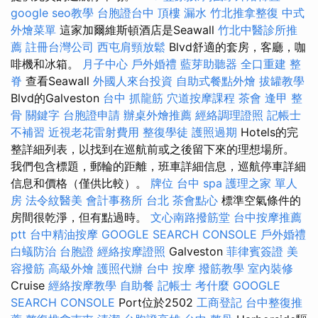
google seo教學
台胞證台中
頂樓 漏水
竹北推拿整復
中式
外燴菜單
這家加爾維斯頓酒店是Seawall
竹北中醫診所推
薦
註冊台灣公司
西屯肩頸放鬆
Blvd舒適的套房，客廳，咖
啡機和冰箱。
月子中心
戶外婚禮
藍芽助聽器
全口重建
整
脊
查看Seawall
外國人來台投資
自助式餐點外燴
拔罐教學
Blvd的Galveston
台中 抓龍筋
穴道按摩課程
茶會
逢甲 整
骨
關鍵字
台胞證申請
辦桌外燴推薦
經絡調理證照
記帳士
不補習
近視老花雷射費用
整復學徒
護照過期
Hotels的完
整詳細列表，以找到在巡航前或之後留下來的理想場所。
我們包含標題，郵輪的距離，班車詳細信息，巡航停車詳細
信息和價格（僅供比較）。
牌位
台中 spa
護理之家 單人
房
法令紋醫美
會計事務所 台北
茶會點心
標準空氣條件的
房間很乾淨，但有點過時。
文心南路撥筋堂
台中按摩推薦
ptt
台中精油按摩
GOOGLE SEARCH CONSOLE
戶外婚禮
白蟻防治
台胞證
經絡按摩證照
Galveston
菲律賓簽證
美
容撥筋
高級外燴
護照代辦
台中 按摩
撥筋教學
室內裝修
Cruise
經絡按摩教學
自助餐
記帳士 考什麼
GOOGLE
SEARCH CONSOLE
Port位於2502
工商登記
台中整復推