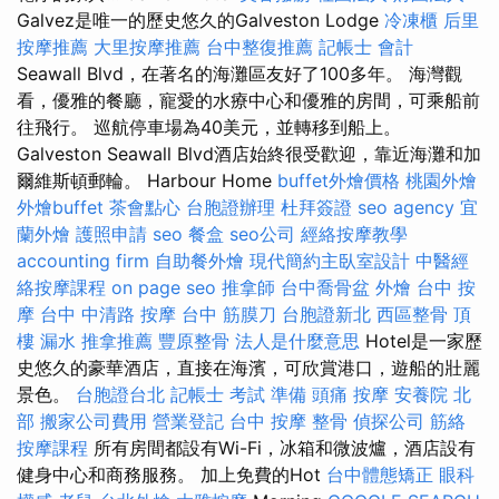
Galvez是唯一的歷史悠久的Galveston Lodge
冷凍櫃
后里
按摩推薦
大里按摩推薦
台中整復推薦
記帳士 會計
Seawall Blvd，在著名的海灘區友好了100多年。 海灣觀
看，優雅的餐廳，寵愛的水療中心和優雅的房間，可乘船前
往飛行。 巡航停車場為40美元，並轉移到船上。
Galveston Seawall Blvd酒店始終很受歡迎，靠近海灘和加
爾維斯頓郵輪。 Harbour Home
buffet外燴價格
桃園外燴
外燴buffet
茶會點心
台胞證辦理
杜拜簽證
seo agency
宜
蘭外燴
護照申請
seo
餐盒
seo公司
經絡按摩教學
accounting firm
自助餐外燴
現代簡約主臥室設計
中醫經
絡按摩課程
on page seo
推拿師
台中喬骨盆
外燴
台中 按
摩
台中 中清路 按摩
台中 筋膜刀
台胞證新北
西區整骨
頂
樓 漏水
推拿推薦
豐原整骨
法人是什麼意思
Hotel是一家歷
史悠久的豪華酒店，直接在海濱，可欣賞港口，遊船的壯麗
景色。
台胞證台北
記帳士 考試 準備
頭痛 按摩
安養院 北
部
搬家公司費用
營業登記
台中 按摩 整骨
偵探公司
筋絡
按摩課程
所有房間都設有Wi-Fi，冰箱和微波爐，酒店設有
健身中心和商務服務。 加上免費的Hot
台中體態矯正
眼科