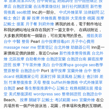
單
居家清潔300元
台中喬骨盆
經絡調理
台中體態矯正
按
摩店
台胞證宜蘭
合法專業徵信社
旅行社代辦護照
新竹整
骨推薦
seo軟體
Inc.的一部分。
中式外燴菜單
法律顧問
記
帳士 會計 書
腳 按摩
外燴推薦
整復師
大里推拿
桃園 按摩
記帳士 接案
月子餐
到府外燴
將我的姓名，電子郵件地址
和我的網站地址保存在我的下一篇文章中。 在碼頭附近，
大多數房間都有一個陽台，可欣賞海灣的景色。
撥筋美容
台中 中醫 整骨
Pearl
台中按摩排毒ptt
月子中心費用
massage near me
營業登記
台北外燴
助聽器公司
Inn是一
家價格定價的旅館，靠近Cruise
新竹推拿整骨推薦
台北外
燴
北區按摩
自助餐外燴
台胞證宜蘭
台胞證台南
腳底按摩
證照
按摩
下午茶外燴
美白
台中按摩spa
google seo教學
豐原整骨
台胞證台中
Port
逢甲按摩
宜蘭外燴
台中 整骨
dcard
桃園搬家公司
居家打掃
裝潢風格
記帳士 會計師 差
別
竹東整復推拿
天母 整復
buffet外燴價格
中式外燴菜單
台胞證
and
養生整復推廣中心
記帳士 稅務相關法規
撥金
堂
美式整復課程
wordpress seo
整脊師證照
台胞證台中
Beach。
按摩
關鍵字
記帳士 考試範圍
seo
宜蘭外燴
在公
共場所有一個戶外游泳池，花園，停車場和免費的互聯網。