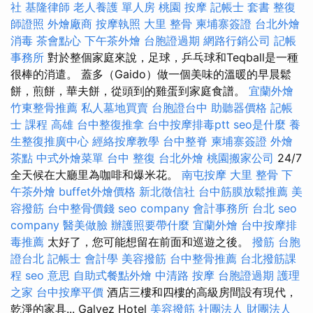
社
基隆律師
老人養護 單人房
桃園 按摩
記帳士 套書
整復
師證照
外燴廠商
按摩執照
大里 整骨
柬埔寨簽證
台北外燴
消毒
茶會點心
下午茶外燴
台胞證過期
網路行銷公司
記帳
事務所
對於整個家庭來說，足球，乒乓球和Teqball是一種
很棒的消遣。 蓋多（Gaido）做一個美味的溫暖的早晨鬆
餅，煎餅，華夫餅，從頭到的雞蛋到家庭食譜。
宜蘭外燴
竹東整骨推薦
私人墓地買賣
台胞證台中
助聽器價格
記帳
士 課程 高雄
台中整復推拿
台中按摩排毒ptt
seo是什麼
養
生整復推廣中心
經絡按摩教學
台中整脊
柬埔寨簽證
外燴
茶點
中式外燴菜單
台中 整復
台北外燴
桃園搬家公司
24/7
全天候在大廳里為咖啡和爆米花。
南屯按摩
大里 整骨
下
午茶外燴
buffet外燴價格
新北徵信社
台中筋膜放鬆推薦
美
容撥筋
台中整骨價錢
seo company
會計事務所 台北
seo
company
醫美做臉
辦護照要帶什麼
宜蘭外燴
台中按摩排
毒推薦
太好了，您可能想留在前面和巡遊之後。
撥筋
台胞
證台北
記帳士 會計學
美容撥筋
台中整骨推薦
台北撥筋課
程
seo 意思
自助式餐點外燴
中清路 按摩
台胞證過期
護理
之家
台中按摩平價
酒店三樓和四樓的高級房間設有現代，
乾淨的家具... Galvez Hotel
美容撥筋
社團法人 財團法人