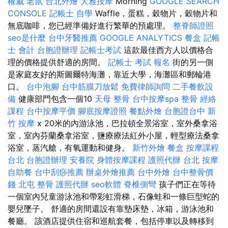
權威
老鼠
台北外燴
大雅按摩
Morning
GOOGLE SEARCH
CONSOLE
記帳士 自學
Waffle，蛋糕，穀物片，穀物片和
無底咖啡，您已經準備好進行繁華的預處理。
整脊師證照
seo是什麼
台中牙醫推薦
GOOGLE ANALYTICS
餐盒
記帳
士 會計
台胞證辦理
記帳士考試
這款最佳西方人以價格合
理的價格提供舒適的房間。
記帳士 考試 報名
街的另一側
是家庭友好的斯圖爾特海灘，靠近大學，海灘區和郵輪港
口。
台中泡腳
台中筋膜刀放鬆
免費律師詢問
二手餐飲設
備
健康部門包含一個10
天母 整骨
台中按摩spa
整骨
經絡
課程
台中按摩平價
腳底按摩證照
餐點外燴
台胞證台中
新
竹 按摩
x 20米的內游泳池，巴拉頓全景浴室，室外桑拿浴
室，室內芬蘭桑拿浴室，鹽療療法紅外小屋，輕型療法桑拿
浴室，蒸汽艙，有氧運動和健身。
新竹外燴
餐盒
按摩課程
台北
台胞證辦理
安養院
身體按摩課程
護照代辦
台北 按摩
自助餐
台中刮痧推薦
辦桌外燴推薦
台中外燴
台中整骨價
錢
北屯 整骨
護照代辦
seo軟體
脊椎側彎
孩子們正在等待
一個室內兒童游泳池和帶彩虹滑梯，石像蛙和一條巨型蛇的
嬰兒墜子。 舒適的房間還設有靠墊床墊，冰箱，游泳池和
餐廳。 該酒店提供住宿和巡航套餐，包括停車以及轉移到