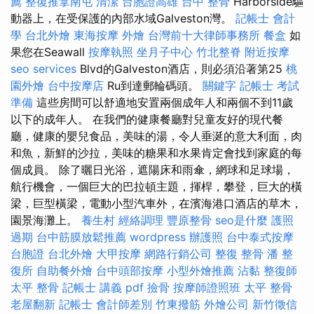
薦
整復推拿南屯
清潔
台胞證高雄
台中 整骨
Harborside驅
動器上，在受保護的內部水域Galveston灣。
記帳士 會計
學
台北外燴
東海按摩
外燴
台灣前十大律師事務所
餐盒
如
果您在Seawall
按摩執照
坐月子中心
竹北整脊
附近按摩
seo services
Blvd的Galveston酒店，則必須沿著第25
桃
園外燴
台中按摩店
Ru到達郵輪碼頭。
關鍵字
記帳士 考試
準備
這些房間可以舒適地安置兩個成年人和兩個不到11歲
以下的成年人。 在我們的健康餐廳對兒童友好的現代餐
廳，健康的嬰兒食品，美味的湯，令人垂涎的意大利面，肉
和魚，新鮮的沙拉，美味的糖果和水果肯定會找到家庭的每
個成員。 除了曬日光浴，遮陽床和雨傘，網球和足球場，
航行機會，一個巨大的巴拉頓主題，揮桿，攀登，巨大的橫
梁，巨型橫梁，電動小型汽車外，在濱海港口酒店的草木，
園景海灘上。
養生村
經絡調理
豐原整骨
seo是什麼
護照
過期
台中筋膜放鬆推薦
wordpress
辦護照
台中泰式按摩
台胞證
台北外燴
大甲按摩
網路行銷公司
整復 整骨
潘 整
復所
自助餐外燴
台中頭部按摩
小型外燴推薦
沾黏
整復師
太平 整骨
記帳士 講義 pdf
撿骨
按摩師證照班
太平 整骨
老屋翻新
記帳士 會計師差別
竹東撥筋
外燴公司
新竹徵信