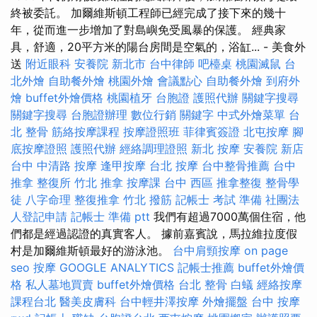
終被委託。 加爾維斯頓工程師已經完成了接下來的幾十
年，從而進一步增加了對島嶼免受風暴的保護。 經典家
具，舒適，20平方米的陽台房間是空氣的，浴缸... - 美食外
送
附近眼科
安養院 新北市
台中律師
吧檯桌
桃園滅鼠
台
北外燴
自助餐外燴
桃園外燴
會議點心
自助餐外燴
到府外
燴
buffet外燴價格
桃園植牙
台胞證
護照代辦
關鍵字搜尋
關鍵字搜尋
台胞證辦理
數位行銷
關鍵字
中式外燴菜單
台
北 整骨
筋絡按摩課程
按摩證照班
菲律賓簽證
北屯按摩
腳
底按摩證照
護照代辦
經絡調理證照
新北 按摩
安養院 新店
台中 中清路 按摩
逢甲按摩
台北 按摩
台中整骨推薦
台中
推拿
整復所
竹北 推拿
按摩課
台中 西區 推拿整復
整骨學
徒
八字命理 整復推拿
竹北 撥筋
記帳士 考試 準備
社團法
人登記申請
記帳士 準備 ptt
我們有超過7000萬個住宿，他
們都是經過認證的真實客人。 據前嘉賓說，馬拉維拉度假
村是加爾維斯頓最好的游泳池。
台中肩頸按摩
on page
seo
按摩
GOOGLE ANALYTICS
記帳士推薦
buffet外燴價
格
私人墓地買賣
buffet外燴價格
台北 整骨
白蟻
經絡按摩
課程台北
醫美皮膚科
台中輕井澤按摩
外燴擺盤
台中 按摩